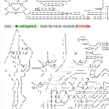
＜. つ .＞ ＼ニニニニニニニﾆ＞ ´ | 
）.(⌒⌒).（ `''＜ニニニﾆ＞ ´ | __.
＜ ＼／ .＞ ,. z≦ニニニ≧:. ､ ＿_,,.. -==t:''
／"⌒Y⌒｀＼ ／ニニニニニニニニ≧=z-= ニ二 __ ニニニﾆ
/ニニニニニニニニニニニニニニニニ≧､ ニニ}: : : し
3352
：
◆vh8EGgMQnE
：
2026/06/03(水) 03:09:28
ID:10YnfXln
∧
/ ヽ | ＿_ ／ 
/ │ヽ ； | 〈-==-_ 
/ │ ＼ ； | -==-_、_,／〉 {ﾆ}{ﾆ
/ ｜ r､ｎ＼ | -=ﾆ=-／ {ﾆ}{ﾆ}
/｢Ｖ ） ｝ ヽノ } ｉ ； | u 〉-
. / ＼( ｛ / | ’ ； , 辷ニニ=-ﾉ ( Y 
/ r.､ } ｛ ＼、,,ﾉし/／ / .＼､ﾉし'／ ／⌒>
ヽ｀´｢Ｖ ) ｛ ＿＿_）r'⌒ヾて . ／ . . . . ｀⌒´
ヽ _} .)／／ ￣￣｀ヽ ) ｀／ . . . . ._ -─- ,/-
ヽ ( ＿{ ／ ；, . . ._､ ''~_､-''^~￣~
ヽ. ヽ .{ ；/ . . ／: :／ ⌒) ) つ ￣￣
.) } .} ＼､_ﾉし/ﾞ；/ . . . : : ／( ＼/ ／ __て
/ / .{ つ (⌒´ / . . .: :, -─- 乂 ⌒つ_ノ:::
〉│ { ＾) ′. i}￣i{ /￣i}_ ~￣ ﾆニつ::::::
| { ＼ i} i{ {i , ' i} ~,人＼_) }'，::
_} } ／ , . .: :i} i{__ﾆi__,,/ ´ ( ヽ::し ::
}. ｒ' / ；.{ . {: i} .ｒ―--'’ ＿ }: :}丶:::{:::