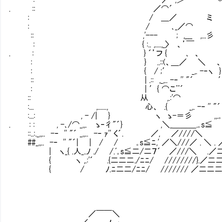
. :: ／⌒´ }ミ
: / ＿／ ミ ヾ、
: / ､_／⌒ 
:: ,'--- ; ,___ ,...彡 .∨
: { :.. ,....,_〉 、’￣
. : } ´’フ { ､ 、 ∨ 増
: } ..::(、＿／ ＼ 
: { / ;′ _,. -‐ヽ } ,′| 
:: | .:: ,_,.. -‐ '' "´ ′
: | ′{ ⌒こ¨´ ／ ／,仁. 
:: 从 ,.:'⌒ ,,.｡*'".／
:... ,......, 心、 .{ _,. -‐ '' "
:...: , - /| } ヽ ゝ-＝彡 ,,.｡*'
. : : , -､/⌒_,,. ゝ‐彳"´} ,＼_＿＿＿
::..:._,,.. -‐ '' "´ _,,.. -‐ ｧ'' く´. ／, ／/
##_,,.. -‐ '' "´| | / / ｡s≦ﾆ,' ／＼///
| ヽ_{ .人_..ﾉ ./ /.ﾞ｡s≦二/二７´ ／///＼ 
{ ヽ ,.:'´ .{二二二./ﾆﾆ/ ////////}.
{ / ﾉ.ﾆ二二/ﾆﾆ/ /////// ／二二二
／￣￣＼