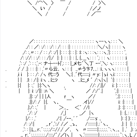
＼ /⌒＼ 〉 ￣ / / >＼
＼ い / / /／ノ
＼ / / / ／￣
／: : : : : : : : : : : : : : : : : : : : : : : : : ヽ--ヽヽ: : : ＼
./: : ／: :/: : :/: : /: : : :|: : : : : : : : : : : :＼/ヽ|: : : : : ヽ
./: :,〃: : / : : /: :/| |: : : :|: : |: :l: :ヽ: : :ヽ: : :ヽ,'|: : : : : : ',
/: ://: : :/: : : /|:/ |: |: : : |: : |､:|､__ヽ: : : ',: : : ヽ: : : : : : :ｉ
,': :/ ,': : :,',-: ナ┼--ﾄ|',: : : |_メ七´＼丁 ‐-',＼: ヽ: : : : : :|
. / / .|: : : :|: : ,'〃ら云､ ヽ: : :| .,≠う卞7､､: :ｉ､ヽヽヽ: : : : : |
.ｉ ｉ |: : : /: /ヽ 代:::う ＼:| .´代:::::::j 〃y: |ゝｉ 
. | | .ｌ: : /:|: ｉ:ヽ ､辷ｼ ヽ ..辷_ﾒ ´ /:ヽ|ヽ| ':|: : : : : : |
. |:| |: :,' |:|:＼ヽ , //: /.||/ ｉ: |: : : : : |
| |: ｉ: :/||: :ﾊ ＼ ｀ ／ /:/´.| ',:|: : : : : |
.||: :/ | | |人 r ヽ ／/ ',:|: : : : : |
.||:/: / |:|. ヽ、 ￣ .イ|// ｉ: :|: : : :|
.|:/: :,' | ＞.､_ ＜´ //l .|: :|: : : : |
,'/: :/ /_| _／ |ヽ |: :|､: : : |
|/: : ,' ./:| ./‐‐､' ´ ./:::::ゞ ､ }: :| }: : : 
/: :/:| ,､r´,'::/ /／ .,ゝ、 /:::::::::|:.:｀ヽ、 .|: | |: : :
. ,': : |.L,､r:.´:.:.:.:/::://./ ／､ ヽ 〃:::::::::::|:.:.:.:.:.｀:.ヽ..、 | ,' .}: :
,､ r:.´:.:.:.:.:.:.:.:./:::::/´/／lヽ_| ヽ,':::::::::::::::|:.:.:.:.:.:.:.:.:.:.:.｀:.ヽ､L_/