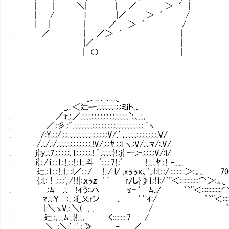
| | ＼| | ／ ＞ ´ | |
| / l |／ ＞ ´ / |
│ │ | ／ ＞ ´ / |
. ／ | ／＞ ´ | 
|／ | 
| ○ | 
_.. .､､ ､､.,_
_.､＜辷=-.:.:.:.:.:.:.:.:ミiト.、
. ／:r.:.／.:.:.:.:.:.:.:.:.:.:.:.:.:.:.:.`:.､.:.､
. ／.:彡.:".:.:.:.:.:.:.:.:.:.:.:.:.:.:.:.:.:.:.:.:.:.:.:.｀ヽ
. /:Y.:.:/.:.:.:.:.:.:.:.:.:.:.:.:.:.:.:V/.’､.:.:.:.:.:.:.:.:.:.:.Ｖ/
/.:./.:/.:.:.:.:.:.:.:.:.:.:.:.!V/.:.:ﾔ.:.:l ヽ.:V/.:.:ﾏ/:.V/
. j{:y.:.7.:.:.:.:.:. l.:.:.:.:.:.! ’.:.:.:.:}!.:j{ -‐.:-.:.:.:.:V/:ｌ/
. ｉ{.:./:i.:.:.l.:.!.:.:!.:.l:.:斗 ﾟ:.:.:.7!.:ﾟ Ⅵ:!.:.:.ﾔ.:.! ‐...,_
辷.:.l.:.:.!.:{.:.:l／:.:./ !.:/ l/ ,xぅぅｘ、',.:ｌ:l.:.
{.:l.:！.:.:.:',:/!:!|:,ｘぅｚ ' ﾞ rﾉし} 》 l.:!:l:/`''＜::::::::::::⌒＞:.｡,_
. Ⅵ.:ﾑⅥ.:.Ⅵ!ｲう::ハ ゞ- ' ﾑ../ ｀`''＜:::::::::::::⌒＞
ﾏ.:.:ＹⅥ:､.:i{_乂rン 、 ' ' ｲ:/ ｀`''＜::::::::::::
. |:＼ゝV.:.＼( , , ＿ / ｀`''＜:::::::::::
. 辷.:､.:.ﾑ:.:}!.:.､ く:::::::::7 / ｀
＼_.:＼:’:.',.:.≫..._ ｰ