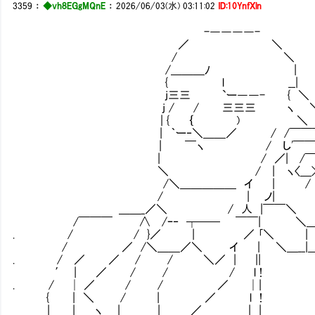
3359
：
◆vh8EGgMQnE
：
2026/06/03(水) 03:11:02
ID:10YnfXln
-――――-
／ ＼
/ ＼
/＿＿＿ﾉ |
{ l __|
j三三 `ー――- { ＼
j / / 三三三 ヽ ＼ ジェガンな
| { ｛ ) ＼ ＼
| ｀ー‐＼＿＿／ / /￣￣￣ | 
| ￣ヽ / し'￣￣￣
| / ／| /￣￣
＼ / | ヽ〈＿>ｰ〔 
/＼＿＿＿＿＿ イ | / 
/ | ノ| 
＿＿_／＼ / 人 |￣￣＼ 
/￣￣￣ ∧ /ｰ‐ ┬── ￣￣| ＼＿{
. / / }／ | ／ ｢＼ | 
/ ／ /＼＿＿／＼ イ | ＼＿__|＿_ﾄ
. / ／ ／ / / ＼／ | || 
′ | ／ / / / l ! |
. / │ ／ / / ／ │| |
{ | ＼ / | ／ l ! |
| | ヽ | | ／ | | |