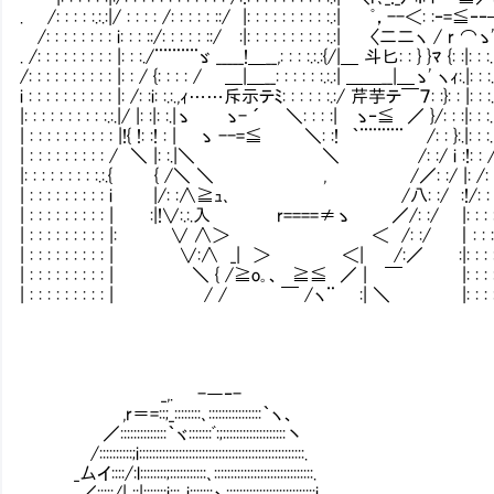
. /: : : : :.:.:|/ : : : : /: : : : : ::/ |: : : : : : : : : :.:| ﾟ，--＜: :‐=≦‐
/: : : : : : : : i: : : ::/: : : : : ::/ :|: : : : : : : : : :.:| 〈二二ヽ / r ⌒ゝ':
. /: : : : : : : : : |: : :./¨¨¨¨¨ゞ _____!＿__,: : : :.:.:{/|＿ 斗匕: : } }ﾏ {: :|: : :.|
/: : : : : : : : : : |: : / {: : : : / ＿|＿__: : : : : :.:.:| ＿＿__|＿ゝ' ヽｨ:.|: : :.|:
i : : : : : : : : : : |: /: :i: :.:.,ｨ……斥示テﾐ: : : : : :.:/ 芹芋テ￣７: :}: : |: : :.| :
|: : : : : : : : : :.:.|/ |: :|: :.|ゝ ゝ- ´ ＼: : : :| ゝ‐≦ ／ }/: : :|: : :
| : : : : : : : : : : |!{ !: :! : | ゝ --=≦ ＼: :! ｀¨¨¨¨¨ /: : }:.|: : :.|: : 
| : : : : : : : : : / ＼ |: :.|＼ ＼ /: :/ i :!: : /: : : :
|: : : : : : : : :.:.{ { /＼ ＼ , /／: :/ |: /: : : : : 
| : : : : : : : : : i |/: :∧≧ｭ､ /八: :/ :!/: : : : : :
| : : : : : : : : : | :|!∨:.:.入 r====≠ゝ ／/: :/ |: : : : : : : 
| : : : : : : : : : |: ∨ ∧＞ ＜ /: :/ ｜: : : : : : :
| : : : : : : : : : | ∨:∧ _| ＞ ＜| /:／ :|: : : : : : : :
| : : : : : : : : : | ＼ { /≧o｡、 ≧≦ ／ | ￣ |: : : : : : : 
| : : : : : : : : : | / / ￣ /ヽ¨ :| ＼ |: : : : : : : :
_,. -―‐-
,r＝=::;_::::::::､::::::::::::::::｀ヽ、
／::::::::::::::｀ヾ:::::::ﾞ:;:::::::::::::::::::丶
/::::::::::;i::::::::::::::::::::::::::::::::::::::::::::::::::.
_厶イ::::/:l::::::::;:::::::::::､::::::::::::::::::::::::::::::.
／:::::/| ::|:::::::i:::..i:::::::ヽ:::::::::::::::::::::::::::i