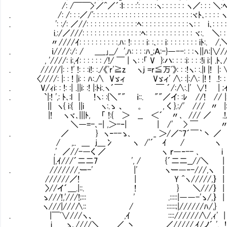
/: /￣￣>'／^／´:ｌ: : : :': : : : :ヽ: : : : : : ヽ／: : : ＼:
. /: /: : :／/': : : : : : : : : : : : : : : : : : : : : : : : :ヾﾄ､: : : : ヽ
. ': :/: ／//: : : : : : : : : : : : :ﾍ: : : : : : : : : : : :ヽ: :Ⅵi､: : : 
i.:/／///: : : : : : : : : : : : : : :ﾍ: : : : : : : : : : : : ヾ:.Ⅵ＼: :
〃////ｲ: : : : : : : : : :.ﾊ: !: : : : i: :､: : i: : : : : : : : iﾄ:.Ⅵ/,＼:
. ｉ////:/: / ＿_｣__/ ',ﾊ: : : :ﾊ_;Ａ:-}―--: : :ヽ||ﾊ:|∨//
, '////: i:,ｲ: : : : : : /!/ ￣ | ヽ: :「 V }:ハ: : : :i: : : :!i i:| .ﾄ
. /////|: : !' !: : :i!: :./《ﾟr'≧z ヽj =r≦万ﾞ》: : :!ヽ: :.|l |! |
〈////: |: : ! |i: : ﾊ:.∧ Vゞィ Vゞィ' ∧: :|:∧: |! ! .!: 
. V/ｨi: : !: :| .||i: :! |:ﾄi:.ヽ´￣ ￣ ´/:∧:.|' ∨! | ;ｲ:
. `|:! ',: ﾄ､:l |Ⅳ !ヽ: :{＼"" ｉ::. ""／イ: :ﾚ //! // |: 
|| ヽ{ i:{ ||i ヽ:.ゝ 、 。 , く }.:/' /// 〃 |:
|! ヽヾ､|||ﾄ, 「 !:{ ＞ __ ＜´ 〃､ /// ／ .!
＼―=-､-| ,＞-‐| | /' > ￣ 
. ／ } ヽ‐--ゝ､ _ ＞/／~7´￣｀丶 ／
/ ,.. ＿ j＿冫 ヽ /'´ ｲ / ヽ
,' ／//-―く ／ ヽ ｒ―‐-- ､ i
|,ｲ///´二二7 ', / {´二二__//＼ |
. ///////,ー-' |' ヽー―‐-///,ヽ |
//////／! | Y ^ヽ/////,｝ |
〉//イ´＿.|::. ! } ＼///｝ |
ゝ///!,'///!;::: ' .:::::|――-'ゝ/,｝ |
ヽ///|///∧:: / ::::::;|//////ﾊ/,}
. |￣ﾞ∨///ヽ、 ,ｲ :::://////∧/,ｨ' |
i ゝ､////＼ ／ 丶 ／/////,ｲ/ノ´ ', !