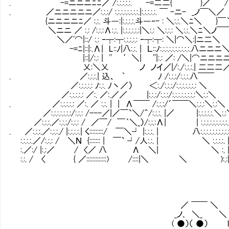
. -=ニニニﾆﾆ／ /:.:.:.:.:.￣ -=二二{ }／ /
. ／ニニニニニ／:.:.:/ :.:.:.:.:.:.:.:.|:.:.:.:.:. ￣ -ニ- _ノ￣＼／
{ニニニニﾆ／ :.:. 斗―:|:.:.:.:.斗―‐- : ＼:.:.＼ﾆ＼ }￣
＼ニニ ／ :.: /:.:.:Λ:.:. |:.:.:.:.:.:|＼:.: ＼:.:.: ＼:.:.＼ﾆ＼ノ
＼／'⌒|::/ :.: ‐┬:┬:.:.:.:.: ‐┬:┬: ＼|⌒＼:|ニ二＼
-=ﾆ|::|:.Λ| L::ﾉ|八:.:. | Ｌ::ﾉ:.:.:.:.:.:.:.:.:.:.八ニニニ
|::|/:.: | '' ′＼| ''|:.: ／: /＼|⌒ニニニニ
乂:＼乂 ノ ノイ／|/:./:.:.:.| 二二二
. ／:.:.:.| 込、 ｀ ﾉ /:.:.:/:.:.:.八￣￣
／:.:.:.:.: ﾉ:.:. ﾉ丶／） ＜:./:.:.:/:.:.:.:.:.:.: ＼
／:.:.:.:.: ／:. ／:.／／ |:.:.:/:.:.:/:.:.:.:.:.:.:.:＼:.:＼
. ／:.:.:.:.: ／:. ／ :.:. | | Λ￣￣ /:.:.:/´￣￣＼:.:.:＼:.:＼
／:.:.:.:.:.:.:/:.:.: /---／|／￣`＼/＾/:.:.:. |／ |:.:.:.:.:.＼:.
／:.:.:.／:.:.:/:.:.: / ／￣/ ￣｀＼_）/:.:.:Λ| | :.:.:.:.:.:.:.:.:.
. ／:.:.:.／:.:.:./ |:.:.:.:.| く:::::::::/ ￣＼┘ |:.:.:. | 八:.:.:.:.:.:.:.:.:.:.:.:
:.:.:.:.／/:.:.: / ＼Ｎ {::::::: | ￣` ┘/人:.:. | ＼ :.:.:.:. |:
:.／:/ |:.:／ / 〈／ 八 Λ ＼| ＼ :. |/:.:|:
:.:. / 〈 { ／:::::::::::::) /::::|＼ ＼ ):.:|:.:.
／ ￣￣ ＼
_ノ､ ＼_ ＼
( ●）（ ●） l 知っ