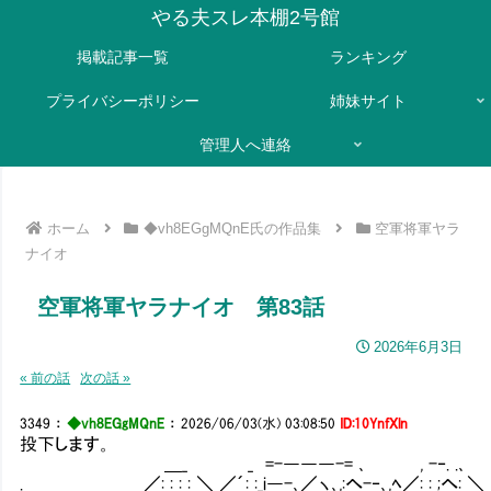
やる夫スレ本棚2号館
掲載記事一覧
ランキング
プライバシーポリシー
姉妹サイト
管理人へ連絡
ホーム
◆vh8EGgMQnE氏の作品集
空軍将軍ヤラ
ナイオ
空軍将軍ヤラナイオ 第83話
2026年6月3日
« 前の話
次の話 »
3349
：
◆vh8EGgMQnE
：
2026/06/03(水) 03:08:50
ID:10YnfXln
投下します。
＿_ _ =-―――-= ､ , -‐. .､
. ／: : : : ＼ ／´: :_i―-､／ヽ､,:へ-‐､,ﾍ／: : ;へ: ＼