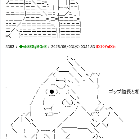
ノ二二二|ﾆﾆ＼二ﾆ=_ | | | |二ヽ
ニニニニ|二二_＼二ﾆ_ | |ー‐ﾍ|ﾆニ|
ニニ二二|二二二_＼二ﾆ ｣___／ﾆ=_=|
ﾆニニニ/二二二ﾆﾆ=_二=|二二二ﾆ=_
ﾆﾆニ／二二二二二二=_ |ﾆﾆニニニ|
二／ヽﾆニニニ二二二二| |二二二二|
=く }ﾆニニニニニニ二| |二二二二|
3363
：
◆vh8EGgMQnE
：
2026/06/03(水) 03:11:53
ID:10YnfXln
( ヽ、
＿＿＼ ＼
<＿＿ ＼ ＼
／<＿＿ ＼ ＼ ﾍ /⌒/
.／ └--ﾐ ヽ、＼ - ＼ |
. , '′ ⌒ヽ,__ﾉ丶 - 〉
/ （ ● >､ ､( ＼ ! ゴップ議長と相
/ , `'''" _, ＼_ヽ {
./ { , （ ＼）、ﾍ > 、
| ゝ-イ `''" ./ ＼ ∠／ヽヘ
,.-／| ゞﾆ>一′ .／ ＼(⌒) ﾉ ＼
／ | ＼ヽ .／ .ヾ、 ／ ＼
￣< ! `＼ ／＿＿＿ ＼／ ＼(
＿ ＼ ! > ー-- イ ＼_ ￣￣＼_＼
! ￣￣ ヽ ／{ )＼ | ∠ ノ）ヽ、