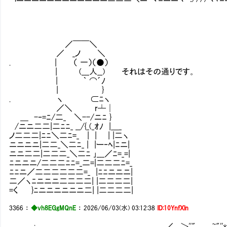
／￣￣＼
／ _ノ ＼
. | （ 一）（●）
| (___人__) それはその通りです。
| ｀ ⌒´ﾉ
| }
. ヽ ⊂ﾆヽ
／＼ r┴│
＿ -‐=ﾆ/二_ ＼--/ニﾆ }
/ニニ二二|二ﾆﾆ_ __/{_(_ｵﾉ |＿_
ノ二二二|ﾆﾆ＼二ﾆ=_ | | | |二ヽ
ニニニニ|二二_＼二ﾆ_ | |ー‐ﾍ|ﾆニ|
ニニ二二|二二二_＼二ﾆ ｣___／ﾆ=_=|
ﾆニニニ/二二二ﾆﾆ=_二=|二二二ﾆ=_
ﾆﾆニ／二二二二二二=_ |ﾆﾆニニニ|
二／ヽﾆニニニ二二二二| |二二二二|
=く }ﾆニニニニニニ二| |二二二二|
3366
：
◆vh8EGgMQnE
：
2026/06/03(水) 03:12:38
ID:10YnfXln
: ／ ,＞''" ~"''*､ 