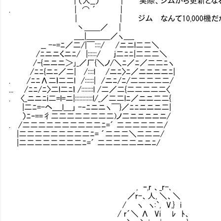
| （人__） | 実際、ジムから更新となると、
. | ⌒ ´ |
| | ジムⅡなんて10,000機だか
丶＿＿／ |
＿_|＿＿＿／ヽ＿_
__ -‐=ﾆ／二/|￣::::/ /ニニl二二＼
/ﾆニニくニﾆ/ |::::::/ j二ﾆﾆ|二二二＼
/‐{ニニニ＞｣_／厂{＼ノ/＼ﾆ／ﾆ／二二ﾆヽ
/ﾆﾆ{ニﾆ／二| /::::l /ニﾆ〉ﾆ／ニニニニﾆ|
. /ﾆﾆΛ二ｌ二二l /::::::| /ニﾆ/ﾆ/二二二二二/
... /ﾆﾆ/ﾆ〉二l二ﾆｌ /::::::::l /二／二{二二二二二〈
. 〈_ニニﾆi二=l=ニ|::::::::::::l/_／二二lﾆ／ニニ二二{
|二ﾆ=-ヘ____l＿」 -‐ﾆニニヽ￣}／ﾆﾆニニニ二|
）ﾆ‐==彳二二二二二二二二)ノ二ニニニニニ/
. /二二二二二二二二二二ﾆ=´ 二二二二二二/
|二二二二二二二二二ﾆ= ´二二二＼二二二/
|二二二二二二二二ﾆ=´ 二二二二二ニニﾆ/
, ｰ,r 、_r-､
／r-、人, ＼、＼
/ ヽ ヽ:`, V,} i
/ r´＼ Λ Vi ﾚ ﾄ、