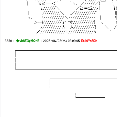
| 'ゞ≧===＜´ ｀丶、 ／/////／{ ￣ ', |
| ゝ//////＼ ／≧＝≦//ﾉ'| i 
| |////////,＼ .／//////////' | }
ゝ、 !//////////＼///////////// | !
＞--}/////////,Y⌒寸//////////} ヽ 
ﾉ/////////人＿人//////////! ＼ /
／////////////|i|////////////ﾊ ｀
3350
：
◆vh8EGgMQnE
：
2026/06/03(水) 03:09:05
ID:10YnfXln
┌────────────────────────
│
│
│
└────────────────────────
┌─────────────────
│ 
└─────────────────
┌──────┐
└──────┘