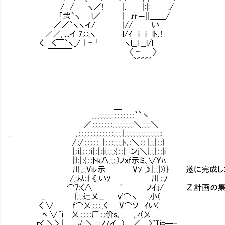
/ / ヽ／! |. |:|: ./
「弐`ヽ l／ | ,rr＝||＿＿/
／／`ヽヽイ/ |// い
∠∠, ...イ 7.:.:.ヽ l/ｲ i i lﾄ､!
く─く￣`ヽ_/⊥-┘ ヽl__l __l/l
￣￣￣ 〈 - ─ 〉
`"""´
＿
.....:.:.:.:.:.:.:.:.:.:.:.:｀`丶
／.:.:.:.:.:.:.:.:.:.:.:.:.:.:＼.:.:.:＼
. ,.:.:.:.:.:.:.:.:.:.:.:.:.:.:.:|.:.:.:.:.:.:.:.:.:.:.:.::.
/.:/.:.:.:.:.:. |.:.:.:.:.:.:ﾄ､:＼.:.: |.:.|.:.:}
|.:ｉ|.:.:.:ｉ|.:|.:|i.:.:.:{.:.:| ンj＼|.:.|.:.:|i
|:ｌ:|.:{.:.:トk八.:.:.)ノｘｆ示ミ､∨Ｙﾊ
川,.:.Viﾚ示㍉ Vｿ .》.|.:.|))｝ 遂に完成し
/.:从::{ 《 いｿ 川.::ﾉ
⌒7:〈∧ ' ノｲ:j/ Ζ計画の集大成、RG
_ {.:.:辷乂__ ｖ'⌒ヽ ,小(
〈 ∨ ｆ⌒乂.:.:.:..く V⌒ソ ｲい(
ﾍ ∨＾i 乂.:.:.:.:厂.:.:价s｡ ￣ ,.ｨ(乂
ｒく ＼〉｜ √＼.:.:ノﾉイ )￣／ 〉''Ti=─- ..,,_