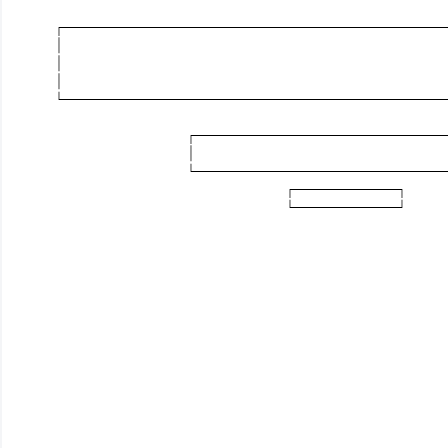
┌────────────────────────
│
│
│
└────────────────────────
┌─────────────────
│ 
└─────────────────
┌──────┐
└──────┘