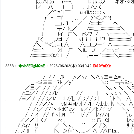
|:.:.:.∧|:.}o r～-､ l:.: 爪:.:.:ノ ネ
|／ 八 } } ｡ ,l:.∧/:く
／⌒Y^l ￣｀′ u ｲ}l/:.:.:.:.:.:.ヽ
r' - 二l'､ ,， ／ 〉`＜:.:/⌒!
,′ ＿」、〕 ´ ／ /::::::::i:::`ー--へ
i ┬.ﾉ .廴／ /:::::＿L::::::::::::::::::
_j {イ 厂＼ rく/７ / ￣ヽ:::::::::::::::::＼ r～ﾚ^
_「< ,ノ:::l ./ ヽl i i i .「^! .l::::::::::::::::::::::i`Ⅵ:i:r
./＼ `''＜_」::: l､∧ ∧_l_.Ｌ.ノ― ' ∧::::::::::::::::::::L:.
/::::::::`ー―┴〉:l 厂￣＼廴＿ノ ／:::::ヽ:::`ー--::::Y
/::::::::::::::::::::Ｏ:/:: l / Ⅵ､――'"::::::::::::::＼::::::::::::::
3358
：
◆vh8EGgMQnE
：
2026/06/03(水) 03:10:42
ID:10YnfXln
/ / /＿爪 ,ﾍ／ヽ/ ＼∧ヽ三≡≧=_、
__ =≦三三≡7ト ／y′ ＼:.:. ￣￢≒≧=_
／三:／' ./ / ﾞ/ ／ ＼:. ヽ ＼ ＼ﾆ
/:三:／/ / / .: /ｌ/ / / | ヽ ヽ :. ヽ ＼ 
. /三／ / / / .:／ｌ/ .:ｌ //|_:| /| .: / / .: | ', ﾄ ＼ ∧
/ / /:／/〃 :.:Nﾞ斗ｬl/ﾚ| / /l .: /.:.|.:.|.:.: |ﾘ ＼:ヽ ∧
. / / :／ ./'/ ｌﾍ:.:ﾄ.:K"ﾋソ ﾚ／/／|: /.:.ｌ.:.:/ ＼ヽ
/ / :ｲ /'/ ｌ' ヽ|:.N ¨´ l/ /'′ |/ｲ/ﾉｲ
／／／{.| 〈'/ ﾍ: ', _ _ : : 爪 〈;| |,ﾍ.: 
. / /:ィ/ !.! ／ ＼ゝ、 ´´ ／ ﾘ｀>､ ﾘ .}: 
/.: .:/ !l {' |＼ ＞｛::｀丶. _.. ィ´:∧ /∧ｌﾆｌュ、 }