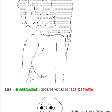
(::::::::::{ { .::|:::::::|::..j::::::::::}:::::::::::::::::::::::::::!
',::::::::| ‘，|1::::|!:λ:::::::‘，::::::::::::::::::::::}
',:::::ﾘ ﾘ' {:::::ﾘi::::ゝ､;::::ヽ:::::::::::::::::::;'
'，:i }::::ｿ::::::::::::ﾉ个::::::::::::::::::;'
j人 ノ;ィ´.::__;／:::::{:::::::::::::::::.丨
个: 。 /´'i ‘，:::::::‘，:::::::::::::..}
′ ~ _」 ＿ヽ､.::::::;ゞ､::::::::.ﾉ!
, '⌒￣ ｀`ｰ-=＝¨''⌒ヽ;:ｲ::l
,/ ', ｀ ￤ | }::j
〃 } , ｜ ｜}'
{ ;' ﾉ | リ
.' / ／ : |!
| ,:" ′ ｜
| { . i
} ∧ i
,' i.:: ゝ、 |
. }'.: ＼ﾄｧｰ | :}
| /.::: '´￣ } ,〈
3361
：
◆vh8EGgMQnE
：
2026/06/03(水) 03:11:25
ID:10YnfXln
／￣￣＼
/ﾉ ヽ､_ ＼
( ●）（ ●） |