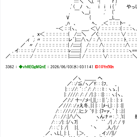
:::::＼ ＼j, ┤ r }
,' ( ﾉ ヽ, i i i { ' やっぱり、
, ￣ ヽ___i ,' {′
V { __L＿
_ﾊ 、 ﾍ、 ,.＜ :: :: :: ト- _
-＜ :: ::{ヽ、 ＿_, ＜∨ :: :: :: :: :: ::{ :: :: ::ヽ
_ ｘ＜ :: :: :: :: :: :: ::{ /;;;;;＼ ／〈: :: :: :: :: :: :: ∨ :: :: ::
,ィ ,: 〃 :: :: :: :: :: :: :: ::レ´};;;;;∧ヽ/ :: ∧: :: :: :: :: :: :: ﾄ, :: :: ::
／ 〃 / :: :: :: :: :: :: :: :: ::| /;;;;;;;;{ /:: :: :: ∧: :: :: :: :: :: ::∧ :: ::
, イ: :: :: :: ::/ :: :: :: :: :: :: :: :: :: :ﾚ;;;;;;;;;;| / :: :: :: :: :i: :: :: :: :: :: :: ::
／: :: :: :: :: :: :/ :: :: :: :: :: :: :: :: :: :: |;;;;;;;;;;;| / :: :: :: :: :: ∨: :: :: :: :: :: :
3362
：
◆vh8EGgMQnE
：
2026/06/03(水) 03:11:41
ID:10YnfXln
／ヽ _＿＿ へ
／: :/≦/ヽ／Y: : :|ﾌ､ _
|: : ://: ´: :´/: /: : : l: : ヽゝ､|
|: ////: /: / /|:.|: : :||: : : ヽ:|ヽ、
／/:/ 十-/:ﾒ-|_||_: : || ',: |: : |: :ｉ
／///: :/.rえ冬､|:| |: : |ﾒ-ｉ_|: : |: :||
/: : ///://,'.辷.ｼ ｀ﾘ |: :|7=ァ､｀ |: :.|:|
/: : //:.|∧/＼ ヽん:ﾅ〃: ,': ,'l:|
/: : :/|: :|/ヽ7| ′｀´ ./| /: / ﾘ
/: : :,' |: /| |:|. ｀丶 .人/|:/
／、ヽL|_ |: |. |.＞､ , イ://||/