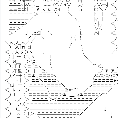
ニニニヽ|:込、 ､__ ::::::::: /ｲ': / イ∨ ,:::} ,: 
三三ニﾆ|: | ｀ . V ヽ u. /: ｲ { ､｣ }: : ＼
ニニニニニニ ＞ ´ ￣￣ ｀ヽ ＼. |: l : | ＜.. ﾉ､ﾉ
ニニニニニ.／ ヽ |:/ : | ）. / ヽ (
ニニニニ> ´ ',. }' |: , ＜. ⌒） 
ニﾆ.＞ ´ .＿ ', ∨/、 ） ： .（ 
＞ ´ J ,..z≦} ｀ヽ }.. /:ｲ ＜.. 
イ ／ ｀ヽ } { ! ） つ 
＼人._ノ__人／ ./ ,: ', ＜ (⌒
） | 米 |ｵ( ﾆ{ / ', ） 
＜ .-人-ｸ ＞ ﾊ j ', ／"⌒Y⌒｀
） .| -- （ ＼ ﾍ i ＼ i .
＜. ﾚ(＿, ＞ ',ﾆ.､ { ＼ |
） .千千 ( ニ ',ニヽ ', `'' ＜..＿＿＿ 
＜ ./|`里 .＞ ﾆ}ニﾆ≧..＿', __/ﾆｱﾆア__ 
）.イ.‐十 ( ニ≧ ､ニニニﾆﾍ ノﾆ/ﾆ/ﾆ/ｲﾆア
＜ ..| ヽ.| ＞ ニニ＼ニニﾆﾆヽ {ニニニニニ
',）..i 十 （ ニニニﾆヽニニニﾆ＼ ノニニニニニ r ´
＜ ﾚ ﾉ .＞ ニニニニ ',ニニニニ≧=- "´ ..／ニニニニ
） l （ ニニニニニ.',ニニ＞≦..,,＿,..ィ≦ニニニﾆ＞'
＜ ､_ノ ＞ ニニニニ.＞＜ニニニニニニニニニ.
） ー フ .（ ニニニニニニニニニニニニニニニニ
＜ (__ .＞ ニニニニニニニニニニニニニﾆ／ J
） え （ }.＞ ､ニニニニニニニニニニﾆ