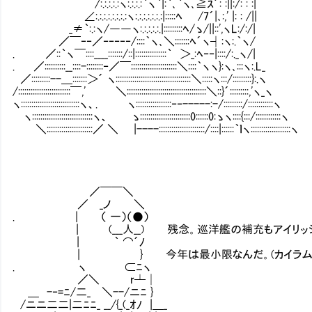
/:.:.:.:.:ヽ:.:.:.:｀ヽ｀|:｀､｀ヽ､≧ｽ´: :||:/: : :|
∠:.:.:.:.:.:.:.:ヽ:.:.:.:.:.:.:|:::::ﾍ /7´|､:,' |: : /||
_≠｀:.:ヽ/――ヽ:.:.:.:.:.|:::::::::ﾍ/ゝ/||::',ヽL:/:/|
／￣‐‐／‐‐‐‐‐/::::｀ヽ､＼:::::::ﾍ´ヽ┤:ヽ:.｀ヽ/
. ／::｀ヽ￣::::____:::::::/::|:::::::::::::::｀ ＞_:ﾍ‐‐|::::/:._ヽ/|
. ／::::::::::__::::-::::::::‐／￣::::::::::::::::::::::＼::::｀ヽヽ}:ヽ､:::ヽ:.L_
／:::::::::--＿:::::::＞´ ヽ::::::::::::::::::::::::::::::::::::＼:::::ヽ:::/:::::::::}:.ヽ
/:::::::::::::::::::::::::￣,' ＼::::::::::::::::::::::::::::::::::::::＼::}´:::::::::,'ヽ_ヽ
ヽ::::::::::::::::::::::::::::ヽ、. ヽ:::::::::::::::::‐‐-----:-/:::::::::/::::::::::::ヽ
ヽ:::::::::::::::::::::::::::::ヽ、 ゝ::::::::::::::::::::::::0::::::0:ゝヽ::::{:::/::::::::::::ヽ
＼::::::::::::::::::::::／ ＼ |----::::::::::::::::::::::/::::|::::::｀ｌヽ:::::::::::::::::::ヽ
／￣￣＼
／ _ノ ＼
. | （ 一）（●）
| (___人__) 残念。巡洋艦の補充もアイリッシュ
| ｀ ⌒´ﾉ
| } 今年は最小限なんだ。(カイラム級建
. ヽ ⊂ﾆヽ
／＼ r┴│
＿ -‐=ﾆ/二_ ＼--/ニﾆ }
/ニニ二二|二ﾆﾆ_ __/{_(_ｵﾉ |＿_