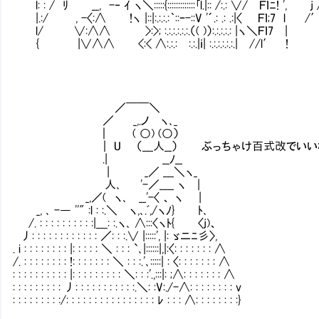
l: : / ﾘ __, -‐ ｲ ヽ＼:::::{:::::::::::::｢l.|:: /:.: ∨/ Ｆｌﾆ! ', j 
|.:/ , -〈:∧ !ヽ |::|:.:.:.:｀::ｰ-::V '´.: .: .:|〈 Ｆｌ;7 l /
l/ ∨:∧∧ 〟 >:>; :.:.:.:.:.:.（( )）:.:.:.:.: |ヽ＼Ｆｌ7 |
{ |∨∧∧ <:< ∧:.:.:〝:.:.|ｉ| :.:.:.:.:.:.| //l′ !
／￣￣＼
／ _,.ノ ヽ､_
｜ ( ○) (○）
｜ U （___人__） ぶっちゃけ百式改でいいな
.| __ﾉ__
| _／ ___＼ヽ_
人､ '-／____ ヽ |
_,／( ヽ､ __'-〈 、 ヽ |
_, ､ -― ''" :l : :.＼ ヽ,､.ﾞ,/ヽﾉ} ﾄ､
/. : : : : : : : : : :|＿: :.ヽ､ ∧:::〈ヽﾄ{ 〈j)、
丿: : : : : : : : : : : : ／: : :.∨ |:::::', |: ゞニﾆ彡〉,
. i : : : : : : : : |: : : : : ＼ : : : `､|::::::|,|:〈: : : : : : : ∧
/. : : : : : : : : !: : : : : : : ＼ : : :.'､:::::| : 〈: : : : : : : ∧
: : : : : : : : : : |: : : : : : : : : ＼: : :'.,:::|: ;∧: : : : : : : ∧
: : : : : : : : : 丿: : : : : : : : : : :.＼: :V:./-∧: : : : : : : : v
: : : : : : : : :/: : : : : : : : : : : : : : : : ﾚ : : : ∧: : : : : : : :}