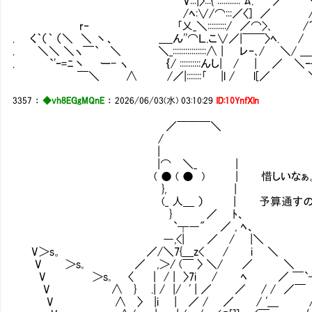
V:::|〉:::{ ::::::::::: ﾑ. ／ 
/ﾍ:∨/⌒:::／〈] ／ /ﾉ＞冖
r‐ ｢乂_＼:::::::::/ ／⌒>､ /´ |
. く｀（｀ （＼ ＼ 丶、 ____ん''⌒Ｌ.こ∨／|￣￣〉ﾍ.
. ＼＼ ＼ヽ￣` ＼ ＼_::::::::::::::::∧ | レ‐､/ ＼/ 
. `'ｰ=ﾆ丶 ー- ヽ ｛/ ::::::::::んし| / |
￣＼ ∧ /／|:::::::｢ |l / l[／
3357
：
◆vh8EGgMQnE
：
2026/06/03(水) 03:10:29
ID:10YnfXln
／￣￣￣＼
/
|
|⌒ ＼_ |
( ● ( ● ) | 惜しいなぁ。あと1
}, |
(_ 人＿ ） | 予算通すのも簡単
} ／ ﾄ、
`┬―" ／ , ﾍ、
―,<| ／ / |＼
V＞s。 ／/＼7{＿z< / i ＼
V ＞s｡ ／ ,＞/ (￣ 〉 ＼/ ／ ＼
V ＞s｡ 〈 ｜ / | 〉7i / ﾍ ／ ￣`
V ∧ } .| / |/ ' | ／ ／ / / ／￣ 
V ∧ 〉 |i | ／ / ／ / '＿ 