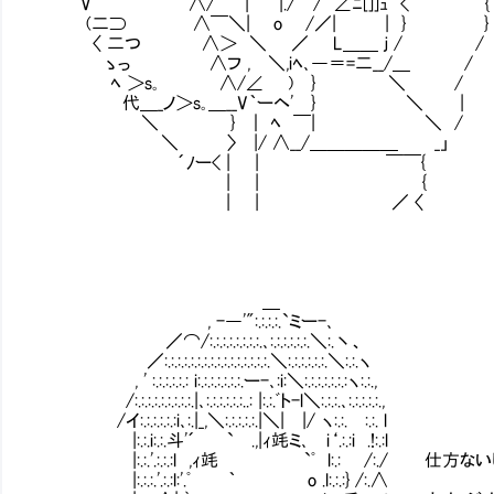
V ∧/ | |./ / ∠ﾆ[]]ｭ <￣ {
(二⊃ ∧￣＼| o /／| | } }
〈 二つ ∧＞ ＼ ／ L＿＿ ｊ / /
ゝっ ∧フ , ＼,iﾍ､―＝=二__/＿ /
ﾍ ＞s｡ ∧/∠ ) } ＼ /
代＿_ノ＞s｡＿__V｀ーヘ' } ＼ |
＼ } ｜ ﾍ ￣| ＼ /
＼ 〉 |/ ∧__/＿＿＿＿＿ _」
´ﾉー< | | ￣￣{
| | {
| | ／ 〈
＿
, -―'":.:.:.:.`ミー-､
／⌒/:.:.:.:.:.:.:.:.､:.:.:.:.:.:.＼:.丶、
／:.:.:.:.:.:.:.:.:.:.:.:.:.:.:.:.＼:.:.:.:.:.:.＼:.:.ヽ
, ' :.:.:.:.:.: i:.:.:.:.:.:.:.ー-､:i:＼:.:.:.:.:.:.:ヽ:.:.,
/:.:.:.:.:.:.:.:.:.|､:.:.:.:.:.:..: |:.:.ﾞト-l＼:.:.:.､:.:.:.:.:.,
/イ:.:.:.:.:.:i､:.|_,＼:.:.:.:.:.|＼| |/ ヽ:.:.Ⅵ:.:. l
|:.:.i:.:.斗'´ ` .,|ｨ竓ミ､ i‘.:.:i .!:.:l
|:.:.'.:.:.:l ,ｨ竓 `ﾟ l:.:Ⅵ /:./ 仕
|:.:.:.'.:.:l:'.ﾟ ｀ o .l:.:.:} /:.∧