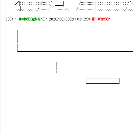
.／|:.:.:.:.:.:.:.:.:.:.:.:/::::::::,' ＿__| /::::::::::::::::|:.:.:.:.:.:.:.:.:.:.:.:.:.:.:.:.:
ｉ:.:.:.|:.:.:.:.:.:.:.:.:./:::::::::::|::´:::::::::｀:ヽ /:::::::::::::::::::|:.:.:.:.:.:.:.:.:.:.:.:.:.:.:.:./:.:.:.
3364
：
◆vh8EGgMQnE
：
2026/06/03(水) 03:12:04
ID:10YnfXln
┌────────────────────────
│
│
│
└────────────────────────
┌─────────────────
│ 
└─────────────────
┌──────┐
└──────┘