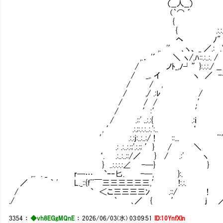
（__人__） 
(｀⌒ ´ | 血液洗浄する
{ 
{ .:.:.ト
ヘ ﾉ" } ｀ ､────
,. '′ ､ヽ、 _ ／.: .′ ` ./////
,.． '´ ＼ ヽ/,ﾊ::.:..:. / ｀ ｰ- ､/
/ ノﾄ_,ﾉ┘″}:.:.:./ __ -─… ヽ/
/ _,. イ ヽ ／ -‐ '////
/ / , ､ '////:}
/ ,/ .:ﾚ / ヽ ‘.///
/ / / ,′ ,::.. V//
/ ′:′ ′ /;ﾊ:.:. ∨
/ .::' ..:.:{ .:ｉ ..:.:.:/:.:
, ′ .:.;:.:.:..:.':.. ‘ ...:..:.:.:.／..:
′ .:.:j:..:..:/ ! ::... ¨"´ ..:..:.
.: .:..:.:;'.:.:; ′} / ＼ .:..:..: '.
‘. .:..:..::/／ } / .:' ヽ ..:.::'´..:.
} ..:.:.:.:∠ -─} } ..:.:.:.::／///
,.. . _ r─… `ｰ‐匕. -─, }:. .:.:
／ ｀ ' L._::{f¨￣三三三三三三,′ 
/ ` ＜こ三三三三ﾝ .::/ ! , ′ .:}
./ ｀ ､／ { ′ j ／ / / 
3354
：
◆vh8EGgMQnE
：
2026/06/03(水) 03:09:51
ID:10YnfXln