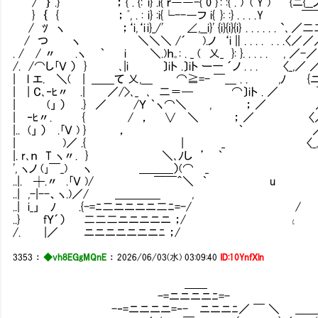
/ ｝ .} ； { . {: i} .i{ ｒ――-{ 0 } : :{ . )｀ 
} ｛ { ； ﾟ, . : i} :i{└--―フ i{ }: :} . . . .
/ ﾂ ヽ ；‘i,‘i i}_/' ∠,__i}' {i}{i}{i} . . . . . 
/ つ ヽ ＼＼＼ /´ ).ノ ‘i ∥ . . . . . . .
. / / 〃 .ヽ ｀ i ＼.)ｈ｡: . _ ( 乂_ }: }. . . . . ,
/. /⌒し｢Ｖ ） } ､|i 〕iト .〕iト ー一 ´ノ . . . 〈_,
| l エ. ＼( | ＿＿て 乂,＿ ⌒≧=- ￣＿ . . ,ﾉ {ニ{__ノﾆ
| | C､‐ﾋ〃 .| ／/>､_ ､ 二＝─ ⌒
| (」 ） .} ／ /Ｙ ｀ヽ⌒＼ ,
| ‐ﾋ〃. { / ， ∨ ＼ 
|.. (」 ） .｢Ｖ ) } ， ｀ 
| )／ .{ | _ 〈_,／ ／/⌒}ニ}
|. r､ｎ T ヽ〃. } ＼､ﾉし ’ ｀ {ニ{_
', ヽノ (｣￣_) ヽ ＿＿＿）(⌒ _ ￣￣ 〈
..|. ┼.〃 .｢Ｖ )/ ￣￣＾＼ ｀ u
..| ,-|--、ヽ.)／/ ＿＿＿＿ ,
..| i_」 ﾉ .{-=ﾆ二ニニニニ二ﾆ=-/
..} fＹ´） 二二二ニニニニニ ；/ ι
/. |／ ニニニニニニニﾆ ；/ 
3353
：
◆vh8EGgMQnE
：
2026/06/03(水) 03:09:40
ID:10YnfXln
＿＿
-=ニニニニﾆ=-
-‐=ニニニニ=‐- ニニニﾆ／ ￣ ＼ ＿