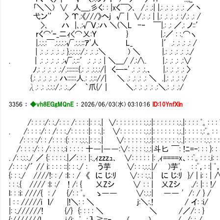
｢＼＼) ∨ 人＿,彡く: : |xく￣>､ /.: .:| |.: .: .: .: .: ／丶
弋ン'′ 〉 Υ.:《///》ヘj √ | ∨.: .: | |.: .: .: .: :/.: .: /
>､ ハ |､.:√Ｖ.:ハ ＼(＼L -‐ ￣|.: .: ／.: ノ::′
rく⌒'ｰ_二ｨ<⌒乂:Ｙ } |.:／ : :.⌒ヽ
|.:.:.:￣.:.:.:.:√.:.:.::ｱ'人 L_ |′.: .: .: .: /
| .: .: .: .: .: }.:.:.:.:/.: .: .:＼ ) ＼ |.: .: .: .: .:./
. ｜.: .: .: .: .:√.:.::′.: .: .: | ＼＿/ /.:∧. |.: .: .: .:∨
ﾉ.: .: .: .: .:/.::::::::{.: .: .:.:.:/| く─‐' .: .: .:.、 |.: .: .: .: 〉
{.: .: .: .: .: ハ::::::人.: .:.:://| ＼ .: .: .: .: ＼ .|.: .: .: :/
λ.: .: .:.:.:/.: .:.／ ｀爪{/｜ ＼.: .: .: .: .:＼.: .: .:/
3356
：
◆vh8EGgMQnE
：
2026/06/03(水) 03:10:16
ID:10YnfXln
/: : : :/: :./: : : /: : : :|: : :.| ∨: : : : : : : :.:.:|: : : : : : :.:.|: : : : ﾟ。: 
. /: : : :/: : /: : :./: : : : :|: : :.|: ∨: : : : : : :.:.:|: : : : : : :.:.|: : : : :.:ﾟ。:
/: : : :/: : /: : : :{: : : :.:.:.|: : :.| ∨: : : : : :.:.:|: : : : : : :.:.|: : : : : :.:.
/: : : :/: : /: : : :.:i : : : : 十―|――:∨: : : : :.:.:|斗匕 ￣: !ﾆ=‐: : : }: :
. /: :.:.:./ ／ {: : : : :.|／: : : |:.,ｨzzzｭ､ ∨: : : : : |: ,ｨ====x、: :ﾟ。: : :.i:
/: : : :/´ // i: : : : ::|: : :./ :㌢ う芋㍉ ∨: : :.:.:.|/ )芋', ㍉: :ﾟ，: :| ﾟ
{: : :./ ////!: : / :ｌ: : / 《 に じ:ﾘ ∨: : :.:.| に じ:ﾘ }/ | i: : |
: : :.{ //// :l: :/ ! /: { 乂Zシ ∨ : : | 乂Zシ ./
l: : :i: ////{ : / {/: : ﾟ。 ゝ―― ∨:.:.:| ―― ' /: / } / 
| : : /////i ｌ/ |!＼: : ＼ j:＼:.! / イ: :i/
|: :.//////! {/} {: : : : ＼ ＼ /／/: : } {
{:///////l i/i: ﾟ，:入≧=‐ ( ) / /: : / :i/