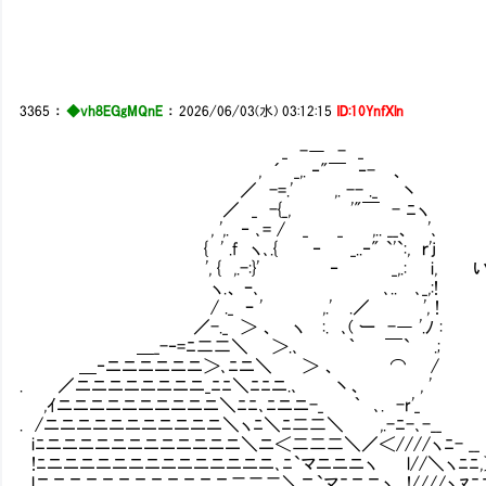
3365
：
◆vh8EGgMQnE
：
2026/06/03(水) 03:12:15
ID:10YnfXln
_ -― - _
, ´ _,. ‐"￣ ‐- 、
／ -=.' ,. -- ._ 丶
／ _ -{_, '"￣ - ﾆヽ
, ',. ‐ ､= / _ _ ,.. __、 '､
{ ' .f ヽ､.{ ‐ _..‐" `'`:, ｒ'j
', { ,.-:}' ‐ _,.: i, いきなり
ヽ.、 ｰ､ ､.. ､_,:!
/ ._ ｰ ' ,.' .／ ', !
／-._ ＞ 、 ヽ :. ､( ー -― '.ﾉ :
＿_-‐=ﾆ二二＼ ＞.､ ｀
＿‐ニニニニニニ＞､ﾆニ＼ ＞
. ／ニニニニニニニニ_ﾆﾆ＼ﾆﾆニ.､ 丶、 ,
,ｲニニニニニニニニニニ＼ﾆﾆ､ﾆニニ-_ ｀ ､. -r'
. /ニニニニニニニニニニニ＼ヽﾆ＼ﾆ二二＼ ,.-ﾆ-､-__ /⌒ヽ/[
iﾆニニニニニニニニニニニニ＼ニ＜二二二＼／＜////ヽﾆ- _
!ﾆニニニニニニニニニニニニニニ､ﾆ`マニニニヽ l//＼ヽﾆﾆ
lニニニニニニニニニニニニ二二二＼ニ`マﾆニニヽ !////ヽﾏﾆ