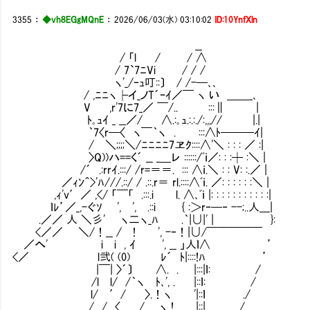
3355
：
◆vh8EGgMQnE
：
2026/06/03(水) 03:10:02
ID:10YnfXln
__
/ 「l / / ∧
/ 7`7ﾆVi / / /
ヽ'_/‐ｭ叮::〕 / /-─､､
/ ,ﾆﾆヽ├イ_ノT´ｰｲ／￣ ヽ い ＿＿_､
V ,r'7に7_／ ￣/.. :::∥ |
ﾄ｡ｭｲ _ __／/ ∧.:｡ｭ.:.:./:,,,// |.|
｀7〈r─〈 ヽ￣｀ヽ . :::∧ﾄ───ｲ|
/ ＼;;;;＼/ﾆﾆﾆﾆ7ヱｸ::::∧'＼ : : : ／ :|
〉Q))ハ==く´ __ _＿レ ::::::/ﾞｉ／: : :┼ :＼ |
/´ .:rrｲ.:::/ /r=＝＝. ::: ∧ｉ.＼ : : V: :.／ |
／ｨﾝ＾>'ﾊ///.::/ / .::.r＝ rl.::::∧ﾞｉ. ／: : : : : :＼ |
,ｨ'v′／ ,</ 「￣「 .:::.i l. ∧､ﾞｉ |: : : : : : : : : : :|
ｌﾚ’／_,-ぐｿ ', ', .::i { :＞r‐─‐ --;..人___|
.／／ 人 ＼彡' ヽ二ヽ_ﾊ .｀|∪|' | }:
<／／ ＼/！__ / ! ', -‐！|∪/￣￣￣￣￣Ⅳ
／へ' i i , ｲ ', __ 」人ｌ∧ ’
<／ l弐( (0) ﾚ´ ﾄ|::::!ﾊ ’
|￣| 〉´〕 ∧. . |:::|ｌ: /
/l l/ /｀ヽ ﾄ､', . |::ｌ: /
l/ ′/ 〉.！ヽ '|::ｌ ./
/ / 〈 / ヽ ! |::| /