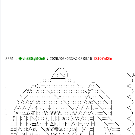
3351
：
◆vh8EGgMQnE
：
2026/06/03(水) 03:09:15
ID:10YnfXln
／⌒:､
/: : ＼: } 
,. : : : :￣￣￣: : : .、
. _ ,-＜, -:､: : : : : : : : : : : : ｀:
. ／:V: : /: : : :＼:､: : : : : : : : : : :
': ／ : : : : : : : : : : ＼-､: : : : : : : : : 
.. ': /: /: :/: :/: : : : : : : : : : ＼: : : : : : 
. /:/: /: :/ : ｲ: : 、: :{: :| : : : : : ＼: :/: /: /
.. '〃:,':.:.厶孑|: : : V: :VV:V:､ : : ､:∨:/: /:
. {' |: |: ´|: |＼{ : : : ﾄ､ |､|: |: :V: : :}: V: /
ﾆﾆ|: |: : |: ｨzｚﾐ : : :|: ≧ﾄ､|__: l: : ∧: }-､: :/ |
ﾆﾆ|∧ : l:∧ﾋﾘ ＼:Vて雫ミ､: : ,: :ﾊ| }/ ,:::| ': ∨:::
ﾆﾆ{ V:||:从::::,: ＼Vzソ ﾉ:,:/: / }_ノ' |:::| ' : 