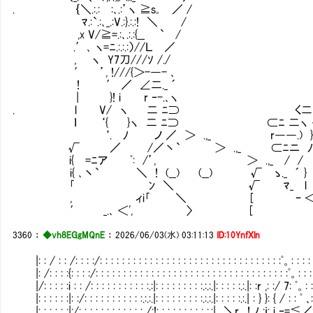
. ｛＼.:.:Ⅵ:､.:’ヽ ≧s｡ ／
ﾏ.:`.:､_.:V.:}.:.:! ＼
,x V/≧=.:､.:.:{__ ` 
.′､ ヽ=ﾆ.:.:.:）//Ｌ 
, ヽ Y7刀///ｿ /./
′ ’, !///{＞-―- ､
! ′ ／ ∠二._ ´ 
| }! i r ‐-.､ヽ 
. l V/ ヽ 二 ﾆ⊃ く二
ｌ ‘{ }ヽ 二 ﾆ⊃ ⊂ﾆ 二ヽ 
‘. ﾉ ノ ／ ＞ .,_ r――.) }
√ ／ /／丶` ＞ .,_ ⊂ﾆニ ﾉ⌒
i{ =ﾆア ﾟ: /’, ＞ .,_ / /
i{ ､丶` ＼ ! (__) (__) √ ゝ._ ´ 
｢ ﾝ ＼ √ ﾏ_ l 
, ィi｢ ＼ [ ｰ 
′ _.､ ＜', 〉 [
3360
：
◆vh8EGgMQnE
：
2026/06/03(水) 03:11:13
ID:10YnfXln
|: : / : : /: : : :/: : : : : : : : : : : : : : : : : : : : : : : : : : : : : : : : :ﾟ。: : : : 
|: /: : : :{: : : :/: : : : : : : : : : : : : : : : : : : : : : : : : : : : : : : : : : :ﾟ。: : : 
|/: : : : :i : : /: : : : : : : : : : :.:|: : : : : : : : :.:.:.|: : : : :.:.|: :r ,: :/ 7: ﾟ。: : 
|: : : : : :|: :/: : : : : : : : : : :.:.:.|: : : : : : : : :.:.:.|: : : : :.:.| : } }: { / : : ﾟ ､: 
|: : : : : :|:/: : : : : : : : : : : : /:!: : : : : : : : : :.:| ＼r､_!_ﾉ :ｉ: i ‐=≦／