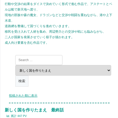
行動や交渉の結果をダイスで決めていく形式で進む作品で、アステートとベ
ルは船で新天地へ渡り、
現地の部族や森の魔女、ドラゴンなどと交渉や戦闘を重ねながら、港や上下
水道、
道路網を整備して国づくりを進めていきます。
移民を受け入れて人材を集め、周辺勢力との交渉や戦にも臨みながら、
二人が国家を発展させていく様子が描かれます。
成人向け要素を含む作品です。
投稿された順に表示
新しく国を作りたまえ 最終話
累計
447
PV