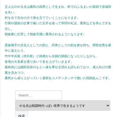
主人公のやる夫は農民の四男として生まれ、村でのふるまいが原因で居場所
を失い、
村を出て自分の力で身を立てていくことになります。
行商や護衛の仕事で稼いだ元手を使って学問や礼法、乗馬などを学んで才を
示し、
朝倉家に仕官して朝倉宗滴に重用されるようになります。
貴族相手の文化人としての顔と、武将としての顔を併せ持ち、明智光秀を家
中に迎えたり、
竹中半兵衛（伴兵衛）と師弟から夫婦の関係になったりしながら、
各地の大名家を渡り歩いて名を上げていきます。
最終的には織田信奈のもとへ身を寄せる流れも語られており、成人向けの要
素を含みつつ、
農民から成り上がっていく過程をコメディタッチで描いた戦国あんこです。