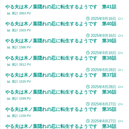
やる夫は木ノ葉隠れの忍に転生するようです 第41話
累計
2863
PV
2025年9月16日
2
やる夫は木ノ葉隠れの忍に転生するようです 第40話
累計
1503
PV
2025年9月16日
0
やる夫は木ノ葉隠れの忍に転生するようです 第39話
累計
1586
PV
2025年9月16日
0
やる夫は木ノ葉隠れの忍に転生するようです 第38話
累計
2812
PV
2025年8月28日
1
やる夫は木ノ葉隠れの忍に転生するようです 第37話
累計
1520
PV
2025年8月28日
0
やる夫は木ノ葉隠れの忍に転生するようです 第36話
累計
1599
PV
2025年8月27日
0
やる夫は木ノ葉隠れの忍に転生するようです 第35話
累計
1159
PV
2025年8月27日
0
やる夫は木ノ葉隠れの忍に転生するようです 第34話