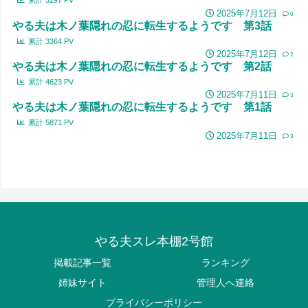
累計
3297
PV
2025年7月12日
0
やる夫は木ノ葉隠れの忍に転生するようです 第3話
累計
3364
PV
2025年7月12日
2
やる夫は木ノ葉隠れの忍に転生するようです 第2話
累計
4623
PV
2025年7月11日
3
やる夫は木ノ葉隠れの忍に転生するようです 第1話
累計
5871
PV
2025年7月11日
3
やる夫スレ本棚2号館
掲載記事一覧
ランキング
姉妹サイト
管理人へ連絡
プライバシーポリシー