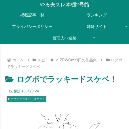
やる夫スレ本棚2号館
掲載記事一覧
ランキング
プライバシーポリシー
姉妹サイト
管理人へ連絡
ホーム
ルピア ◆1v1ZPWQmKI氏の作品集
ログボ
でラッキードスケベ！
ログボでラッキードスケベ！
累計
105428
PV
ログボでラッキードスケベ！