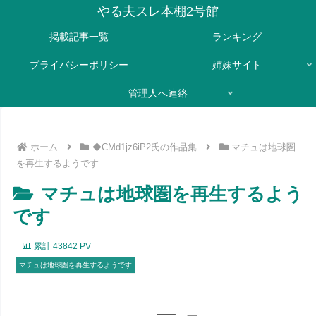
やる夫スレ本棚2号館
掲載記事一覧
ランキング
プライバシーポリシー
姉妹サイト
管理人へ連絡
ホーム
◆CMd1jz6iP2氏の作品集
マチュは地球圏
を再生するようです
マチュは地球圏を再生するよう
です
累計
43842
PV
マチュは地球圏を再生するようです