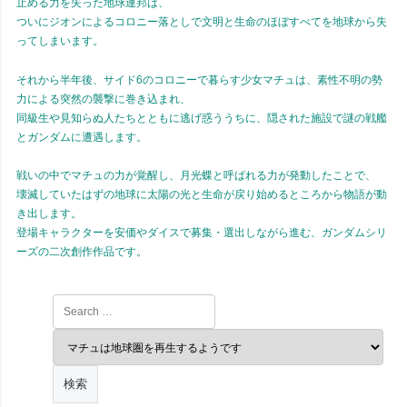
止める力を失った地球連邦は、
ついにジオンによるコロニー落としで文明と生命のほぼすべてを地球から失
ってしまいます。
それから半年後、サイド6のコロニーで暮らす少女マチュは、素性不明の勢
力による突然の襲撃に巻き込まれ、
同級生や見知らぬ人たちとともに逃げ惑ううちに、隠された施設で謎の戦艦
とガンダムに遭遇します。
戦いの中でマチュの力が覚醒し、月光蝶と呼ばれる力が発動したことで、
壊滅していたはずの地球に太陽の光と生命が戻り始めるところから物語が動
き出します。
登場キャラクターを安価やダイスで募集・選出しながら進む、ガンダムシリ
ーズの二次創作作品です。