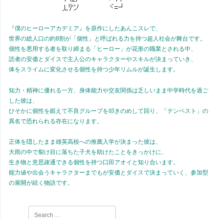
『僕のヒーローアカデミア』を原作にしたあんこスレで、
世界の総人口の約8割が「個性」と呼ばれる力を持つ超人社会が舞台です。
個性を悪用する者を取り締まる「ヒーロー」が花形の職業とされる中、
読者の安価とダイスで主人公のキャラクターやスキルが決まっていき、
体をスライムに変化させる個性を持つ少年リムルが誕生します。
知力・精神に優れる一方、身体能力や交友関係は乏しいまま中学時代を過ご
した彼は、
ひそかに個性を鍛えて不良グループを叩きのめして回り、「テンペスト」の
異名で恐れられる存在になります。
正体を隠したまま雄英高校への推薦入学が決まった彼は、
大雨の中で裂け目に落ちた子犬を助けたことをきっかけに、
生き物と意思疎通できる個性を持つ口田アオイと知り合います。
能力値や出会うキャラクターまでもが安価とダイスで決まっていく、参加型
の展開が続く物語です。