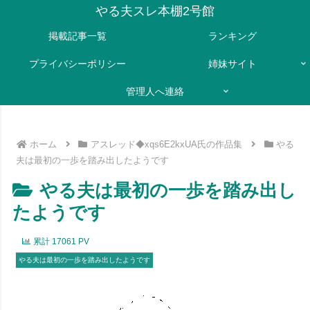
やる夫スレ本棚2号館
掲載記事一覧
ランキング
プライバシーポリシー
姉妹サイト
管理人へ連絡
ホーム
アスレッド◆xqs6E2kxUA氏の作品集
やる
夫は最初の一歩を踏み出したようです
やる夫は最初の一歩を踏み出し
たようです
累計
17061
PV
やる夫は最初の一歩を踏み出したようです