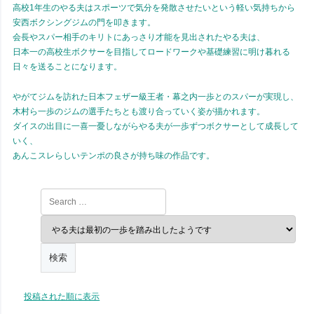
高校1年生のやる夫はスポーツで気分を発散させたいという軽い気持ちから
安西ボクシングジムの門を叩きます。
会長やスパー相手のキリトにあっさり才能を見出されたやる夫は、
日本一の高校生ボクサーを目指してロードワークや基礎練習に明け暮れる
日々を送ることになります。
やがてジムを訪れた日本フェザー級王者・幕之内一歩とのスパーが実現し、
木村ら一歩のジムの選手たちとも渡り合っていく姿が描かれます。
ダイスの出目に一喜一憂しながらやる夫が一歩ずつボクサーとして成長して
いく、
あんこスレらしいテンポの良さが持ち味の作品です。
投稿された順に表示