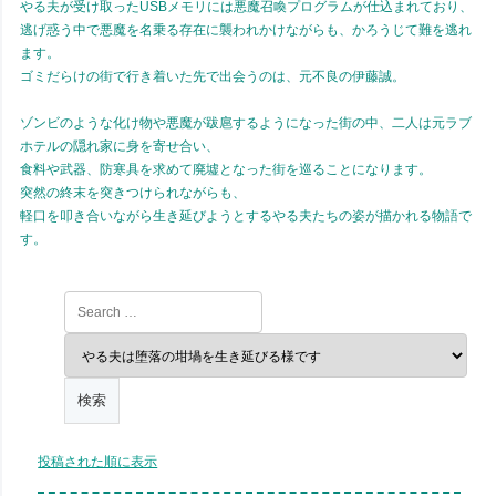
やる夫が受け取ったUSBメモリには悪魔召喚プログラムが仕込まれており、
逃げ惑う中で悪魔を名乗る存在に襲われかけながらも、かろうじて難を逃れ
ます。
ゴミだらけの街で行き着いた先で出会うのは、元不良の伊藤誠。
ゾンビのような化け物や悪魔が跋扈するようになった街の中、二人は元ラブ
ホテルの隠れ家に身を寄せ合い、
食料や武器、防寒具を求めて廃墟となった街を巡ることになります。
突然の終末を突きつけられながらも、
軽口を叩き合いながら生き延びようとするやる夫たちの姿が描かれる物語で
す。
投稿された順に表示