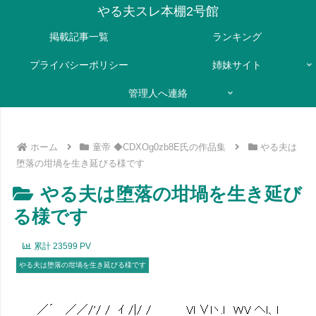
やる夫スレ本棚2号館
掲載記事一覧
ランキング
プライバシーポリシー
姉妹サイト
管理人へ連絡
ホーム
童帝 ◆CDXOg0zb8E氏の作品集
やる夫は
堕落の坩堝を生き延びる様です
やる夫は堕落の坩堝を生き延び
る様です
累計
23599
PV
やる夫は堕落の坩堝を生き延びる様です