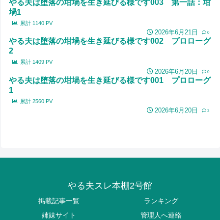
やる夫は堕落の坩堝を生き延びる様です003 第一話：坩
堝1
累計
1140
PV
2026年6月21日
0
やる夫は堕落の坩堝を生き延びる様です002 プロローグ
2
累計
1409
PV
2026年6月20日
0
やる夫は堕落の坩堝を生き延びる様です001 プロローグ
1
累計
2560
PV
2026年6月20日
3
やる夫スレ本棚2号館
掲載記事一覧
ランキング
姉妹サイト
管理人へ連絡