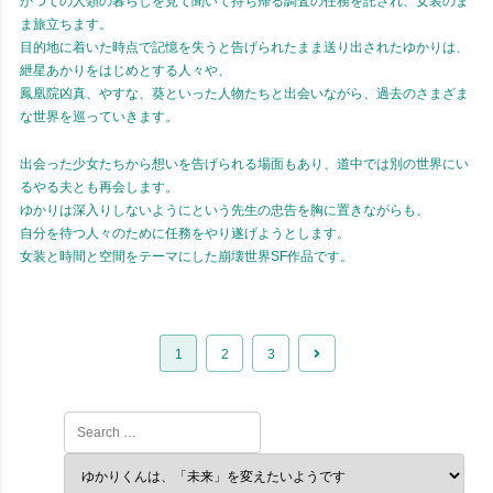
かつての人類の暮らしを見て聞いて持ち帰る調査の任務を託され、女装のま
ま旅立ちます。
目的地に着いた時点で記憶を失うと告げられたまま送り出されたゆかりは、
紲星あかりをはじめとする人々や、
鳳凰院凶真、やすな、葵といった人物たちと出会いながら、過去のさまざま
な世界を巡っていきます。
出会った少女たちから想いを告げられる場面もあり、道中では別の世界にい
るやる夫とも再会します。
ゆかりは深入りしないようにという先生の忠告を胸に置きながらも、
自分を待つ人々のために任務をやり遂げようとします。
女装と時間と空間をテーマにした崩壊世界SF作品です。
次
1
2
3
へ