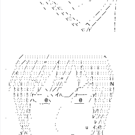
ヽ. ヽﾞ､:ヽ. 丶 , '′ , ' ., ' ,'
ヽ ヾ',ヾ:､ ヽ ' , ' ／ i
ヽ ヾ丶、 ／ ／ i
ヾ:';丶、 , ' .／ !
ヾヾ` へ ／ !
ヾ: /r' !
／ : : : : : ; : : : / : : : : : : : : : : : : : : : : : : : : : : ﾍ
./: ／:/: : :/: : :〃: : : :,ｲ: : : /: :': : : i : : : : : : : : : : ',
. ,': ;' : /: : :/ : : /;': : : :/ ! : : ;' : ;' '; : :!'; : : :i: : :i: : : :',:',
/;ｲ: : ;': : :,' : : /.,': : :, ' ｊ: : :/: :/ }: :! .',: : :i: : i: : : : :',:',
,';'.,': :,:' : : ;':_:_:,' ,' : ; ' .,': :〃 / ',:,' ',: ;'! : ; : : : : :i i
i,' ,': :,':i: : ;': : :,'`;' ;､' ,': ://; '′ }' ,.-';‐!: :,: : : : : :Ｎ
;' !: i: !: : i: : ;' j/ ヽ /／/'′ ,.ｒ'"´ ' '; ;': : ,' : : i: !
!: i: !: : !: :'ｒ‐'‐- 、ヽ イﾊ､＿／,.ｒ─‐- ､y! : ;': ; : :!;'
'; :',:'; : {: ハ、 @ヽ ,' @ / !: ;': :,' : i;'
'; :,:',: :'; ! ｀`￣´ , ￣￣ .,': ; : 
.'; ',:',: i';! ,' }:/! ;': : :,'
. ',:'; ';';{ ', ,' ﾚ','/:/: 
',:';'; :', , ﾚ /: :,'
';!.';';',. ', u ｲ:,ｲ!: ;' 
,ゞﾞﾊ: ', ' __ ,'/ ';{: {