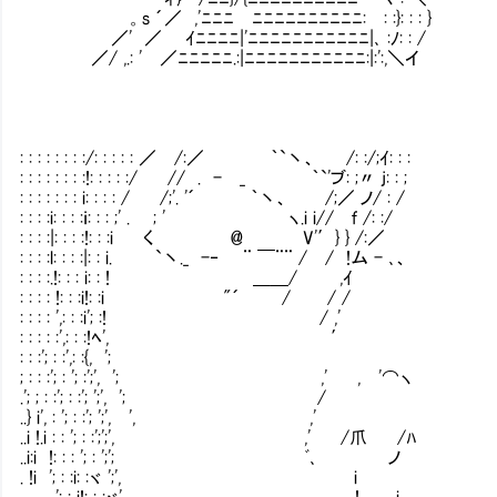
。s ´／ ,'ﾆﾆﾆⅦﾆﾆﾆﾆﾆﾆﾆﾆﾆﾆ:Ⅷ: :}: : : }
／' ／ ｲﾆﾆﾆﾆ|'ﾆﾆﾆﾆﾆﾆﾆﾆﾆﾆﾆ|､ :ﾉ: : /
／/ ,.: ' ／ﾆﾆﾆﾆﾆ.:|ﾆﾆﾆﾆﾆﾆﾆﾆﾆﾆﾆ:|:':,＼イ
: : : : : : : :/: : : : : ／ /:／ ｀`丶、 /: :/;ｲ: : :
: : : : : : : :!: : : : :/ // . - _ ｀`'ブ: ;〃 j: : ;
: : : : : : : i: : : : / /;'. '´ ｀丶、 /;／ ノ/ : /
: : : :i: : : :ｉ: : : ;' . ; ' ヽ.i i// ｆ /: :/
: : : :|: : : :!: : :i く @ V'′} } /:／
: : : :l: : : :|: : i. `丶._ -‐ ¨ ￣¨¨ / / !ム - ､、
: : : :.!: : : i: : ! ＿＿/ ,ｲ
: : : : !: : :i!: :i "´ / / /
: : : : ',: : :i'; :! / ,'
: : : : :',: : :!ﾍ', ′
: : :'; : :',: :{, ';
; : : :'; : '; :';', '; ,' , '⌒ヽ
.'; ; : :'; : :'; ';', '; /
..} i', : '; : :'; ';', ', ,'
..i !.i : : '; : :';';', ,' /爪 /ﾊ
..i:i !: : : '; : ';'; ﾞ､ ノ
. !i '; : :i: :ヾ ';', i
'; : i!: : :ヾ', !