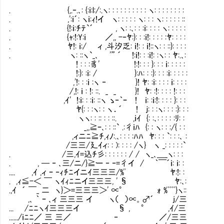
. {,.‐.､: {:ｉ:l:/:.ヽ: : : : : : : : : : ヽ: : : : : : : :
. ,':ｉ´: ヽｉ:ｨ!イ ヽ: : : : : ヽ: : : ヽ: : : : : ::
. {!:ｉ:ﾁﾃ`´ , ヽ: :､: : :ｉ: : : : ヽ: : : : :
. {ｬ:!:Y:ｉ ／,, -‐ﾔ:}: : :ｉ!: : : : :ﾔ: : : :
. ﾔ!: ｉ:/ ィ ,斗汐乏: ｉ!: : ｉ!::ヽ: : ::}: : : :
. ヽ: ::ヽ`_､ '” ´ !:ｉ!: : :ｉ!: :ヽ: : ﾔ:.､:
! : : :豸' !:!: : : }: : : ｉ: : : : :
!:}: :ｉ: / }:ﾊ: : :}: : : :ｉ: : :
,'!: : :ｉ :ヽ ‐ }! ﾔ: :ｉ: : : : ｉ: : : :
/,!: ｉ : !: ::. _ _ }! ﾔ: :!: : : : 
,ｲ' !:ｉ: : :ｉ: ::ヽ ゝ‐｀ｰ ! ｉ: :ｉ:!: : : : }: : :
ﾔ{: : :ヽ: : ヽ．´ ! ｊ: : :ヽ: : : :}
ヽヽ: : :: : : ::. ,ｉｲ {: :､: : : : :ﾘ: :
_,,≧ｰ､: : ::` .:彳ｉﾊ {: : ヽ: : :/{
,ィニﾆ≧ﾁ,ｨﾉ:.､: : : :ﾊﾊ ﾔ: : : `: : :､ :
/三三/廴ｲィ: : ): : : : /ヽ} ヽ _: : : : :`
. /三,ｲ=込ﾁ彡: : : : : : / / ヽ_､＿_ヽ: : :
. , ─ ‐ ､三/ニ/}≧ー ‐ ‐=彳イ / ｀￣´ｉ: ｉ: :
.... ,ｲ ,ィ ｰ ‐ｨﾁﾆイニｲ三三三/%ﾟ ﾔ:!: :
. ,ｨ≦-＜ ￣ ヽｲｨﾆニイ三三三, ' § ﾔ:､:
.,ｲ ´ ￣_ 二 ヽ}＞=三三三＞' ∝° ｫ %ﾟﾟﾟﾟ}ヽ::
,､ ｀ ｰ ､ィ 三三三 イ ヽ（ ）∝。♂´ j/三
... /ﾆﾆヽｲ三三三イ § , ° ,ｲ/三
....../ｉﾆﾆ／ 三 三／ ‐ ／/三三