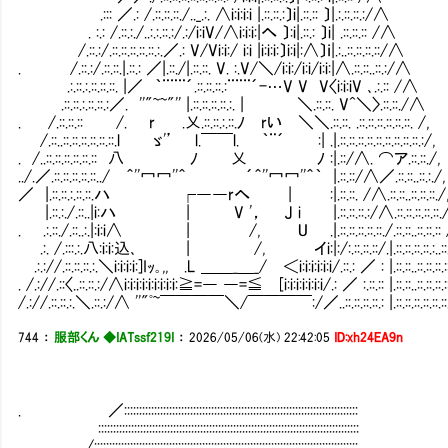
.::: ／.: /.::.::.::./.._.:. ∧i:i:i:i |.::.::.:〕i|.::.:: 〕|.:.::.::.:/∧
. :.: /.::.:./..:.:.::.:/.:/i:iV/∧i:i:i:|へ 〕:i|.::.: 〕i| .::.::.:: /∧
/.::.:/.::.::.::.::.::.:.／.: V/Vi:i:/ i:i |i:i:i:〕i:i|:∧〕ｉ|.:..::.::.::.::/∧
. /.::.:/.::.::.|.::.: ／|.::./|.::.::. V. :.V/＼/i:i:/i:i/i:i:|∧.::.::..::.:/∧
.:.::.:.::.::.::. |／ ｀¨¨¨´.::.::.::.:¨¨¨´-…V V V〈i:i:iV ､.:.:: /∧
.::.::.:.::.::.:／. ''"~~"'' |.::.::.::.::.:. | ＼.::.::. V^＼〉.::.::./∧
. /.::.::.:: /. r㍉ .乂.::.::.:.::.ﾉ rい ＼＼.::.::.
/.::..::.::.::.::.::.::.l ゞ'’ l.￣￣l. ｀¨´ :| .|.::.::.::.::.::.::.::.::.::.:/,
. /..::.::.::.::.::.:: 八 ﾉ 乂 ﾉ :|.:
../.／.::.::.::.::.::../ ＾''冖冖''＾ ´＾''冖冖''＾｀ |.::.::/∧／.::.::..::.:./,
／ |.::.::.:.::.::.ハ ┌――rへ | :|.::.::. /∧.::.::
|.::.:./.::..|i:ハ | V '， J i |.::.::.::.:/∧.::.::.::.::.::./
. .:.::./.::..:.|:i:i∧ | /, U .|.::.::.::.::.::./.::.::..::.::.:: 
.:. /.:::.:.八:i:i:込､ | /, イi:|:/:.::.::.::/.|.::.::.::.::.:..::.
.:.://.::.::.::.:.＼i:i:i:i:]Iｯ｡,, .L ＿＿_＿_/ ＜i:i:i:i:i:i/.::.: ／ : |.::.::..::.::.::.:
. /.://.::〈..::.::.:/∧i:i:i:i:i:i:i:i:i:≧=― ―=≦ [i:i:i:i:i:i:i/.: ／ :.::.:: |.::.::..::.::.::.:
/.://.::.::.:.＼.::.:/∧ ''"ﾟ~￣￣￣￣＼/￣￣￣￣:/／..::.::.::.::.: |.::.::.::.::.::.::.
744
：
服部くん ◆IATssf219I
：
2026/05/06(水) 22:42:05
ID:xh24EA9n
. ／::::::::::::::::::::::::::::::::::::::::::::::::::::::::::::::::::::::::::::::
:::::::::::::::::::::::::::::::::::::::::::::::::::::::::::::::::::::::::::::::::::::::
. /::::::::::::::::::::::::::::::::::::::::::::::::::::::::::::::::::::::::::::::::::::::::