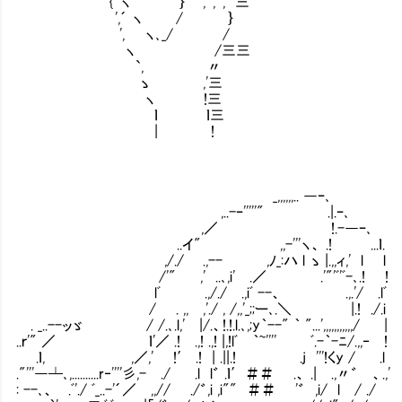
{｀ヽ ｝ ', ', ', 三
',´ ヽ / ｝
', ヽ､_/ /
ヽ /三三
`, 〃
ゝ ,'三
ヽ !三
ｌ ｌ三
| !
_,,,,,,.. ―ｰ､
,..-ｰ'''''" .|.ｰ､
,／ !.-―ｰ､
..イ" ,,-'''ヽ、 .! ...ｌ.
,/./ .,-- ,ﾉ_:ハ l ゝ |.,,ィ,' l l
/'" ,' ..､,i' .／ .'"'ﾞ'ﾞ-､.! !
lﾞ .,/./ .,iﾞ --、 .,.'/ .lﾞ
/ . ,, ,'./ , /,,'_;;ー､.＼ |.! ./.i
. _..--ッゞ / /.､.l,' |/.、!.!.l.､,;y｀--" ｀ "...',,,,,,,,,,,/ |
..ｒ'" ／ ｌ'／ .! .,! .,! |,!lﾞ ｀~'''' ﾞ.-｀-ﾆ/.,,‐ !
.ｌ, ,／,' !′ .! | .||.! .j '''!くy / .l
."'''―┴､,..........r‐''''彡,- ./ .l l゛ .ｌ′＃＃ .、 .| .,〃゛ 、.,'
: --､、 .ﾞ'./ ﾞ_..-'´／ ,,// ./゛,i ,i"" ＃＃ '゛ 