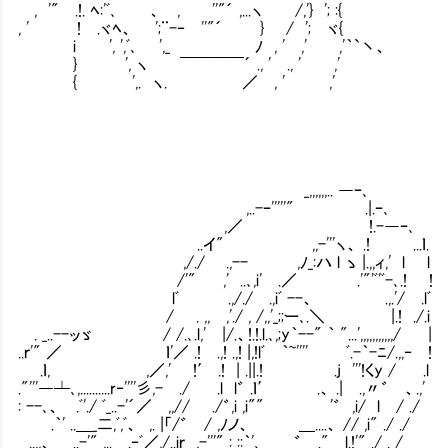
, '" .!. ﾍ:'ﾞ､ 、 , ''"´ ,...ヽ /,'} '; :{
, ' ! .ヾﾍ、 ';¨-‐ ''"´ } / '; ヾ{
i ', ',ﾞ､ ',_ ﾉ , ' ,' ,'｀`丶、
} ', ヽ ￣￣￣￣´ ., ' ., ' ,'
{ ',. ヽ. ／ , ' ,'
_,,,,,,.. ―ｰ､
,..-ｰ'''''" .|.ｰ､
,／ !.-―ｰ､
..イ" ,,-'''ヽ、 .! ...ｌ.
,/./ .,-- ,ﾉ_:ハ l ゝ |.,,ィ,' l l
/'" ,' ..､,i' .／ .'"'ﾞ'ﾞ-､.! !
lﾞ .,/./ .,iﾞ --、 .,.'/ .lﾞ
/ . ,, ,'./ , /,,'_;;ー､.＼ |.! ./.i
. _..--ッゞ / /.､.l,' |/.、!.!.l.､,;y｀--" ｀ "...',,,,,,,,,,,/ |
..ｒ'" ／ ｌ'／ .! .,! .,! |,!lﾞ ｀~'''' ﾞ
.ｌ, ,／,' !′ .! | .||.! .j '''!くy / .l
."'''―┴､,..........r‐''''彡,- ./ .l l゛ .ｌ′
: --､、 .ﾞ'./ ﾞ_..-'´／ ,,// ./゛,i ,i"" '゛ ,i/ l / ./
.｀' ..＿_二,ﾞ,ﾞ、 ,. |「/゛ / ,ﾉノ、 ＿....、 // ,i" ./ ./
..,,、 _..-'" ,.. .‐ﾞ／,/..iｒ ,-'''" : ::｀'､ ゛ ." l.!'" ./ . /