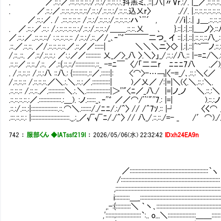
. ／.::.:／.:::.::.::.::.:/.::.:/.::.::.:.:.抖羔ミ､.::|.八|〃Vr.:/. |__／.::.::.::.::.
. ／.::.:／.::.::.::.::.::.::/.::.:/.::.::.:/.::.::.込乂r〉 .//. |.::.::.::.::.::.::.::.:
／.::.:／. / .:::.::.::.:: /.::.:/.::.::.:/.::.::.::.:ハ｀¨´ , //ｉ|.:.| 」＿.::.::.::.::
. ／.::.:／.::.: /.:.::.::.::.::.:/.::.:/.::.::.:/＿＿.::.::.乂 ､ }.::|.:|.::|_＿ノ〉.::八 .
／.::.:／..::.::.::/ :.::.::.::.:: /.::.:/.::.／/_､‐''゛￣￣￣二つ_ イ ::|.:|.::|.::.::.::八_.: .::
.::.／.::.::. ／/.::.::.::.::.／.::／／::::::| ＼＼＼ニ〉◇ |.:|.::|^~￣ノ.::.::.::.:
/.::..::. ／.::/.::.::.: ／:.:／／:::::::::: 乂_／>_八 〉.＼〉」_/.::.:/八.:: |-=ﾆ/＼.::.::.::.
.::.::／.::.::./.::. ／.::{.::.::/:::::::::::::.::_ -=ﾆ￣ 〈/「二二r㍉ﾆﾆﾆ7八 .／)＿...::.::.
. /.::.::.:: /.::.:八 ::八.: {::::::::::.::／.::::::|: <⌒>-…￢|〈-=_/､.::.:＼<
/.::.::.:: /.::.::.::.／＼.:.＼.::.:／.::::::::::::| )／乂／ /:|=|＼(〈.＼.::.:
.::.::.:: /.::.::.／.:::::::::::＼.:.＼.::::::::::::::::|＞''"<ﾆ／_八./ |=|ノ_ノ ＼.:
.::.::.::.::.:／.:::::::::::::::.:＿). :ノ.::::::_､‐''゛ ／／⌒/¨ﾞ"''7.: |=| ).::.:ノ 
.::.:/.:::.:|::::::::::::::::::.::.⌒＼.:::::::/./ﾆﾆ/.:/＾〉 // /＾7ｿ.:: |┘ 〈く⌒ ／.::::
.:::.::.::.: |::::::::::::::::::::::::::._.:_／√√ﾆ/./＾〉 // 八_/.::.::./=- _ /′⌒)./.::::::::::::
742
：
服部くん ◆IATssf219I
：
2026/05/06(水) 22:32:42
ID:xh24EA9n
／:::::::::::::::::::::::::::::::::::::::::::::::::::::｀ヽ
/::::::::::::::::::::::::::::::::::::::::::::::::::::::::::::::::::
,:::::::::::::::::::::::::::::::::::::::::::::::::::::::::::::::::::::::::
i::::::::::＿_:::::::::::::::::::::::::::::::::::::::::::::::::::::::::
,.-:{::::::::::＼ ｀丶､::::::::::::::::::::::::::::::::::::::::::::::
,'::::::;:::::::::::::::::`:.. o...＼:::::::::::::::::::＿＿:::::::