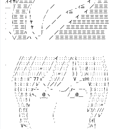
.ｲイﾔｉ/三三三/ ´ イ ,' 三 三
...... }' 三 三/,' ／ _ ｨ≦ ／三三三
. ,' 三 三,' ｉ / ィ≦ イ 三三三三
. {三 三 ｉ ! / ／ イ 三三三三三三
. ｉ三 三 ! ﾔ ,' ／ イ三三三三三三三三
. ',三 三{ ﾔ ｉ ／ ／ 三三三三三三三三三
ヽ ',三三ﾊ ヽ }' ／三三三三三三三三三三
. ∨,三三ハ ヽ'´ ／ 三三三三三三三三三三三
//: : :/: / : : : /: : : ;イ : : ;': :,ﾊ: ｉ; : : : : : : :ｉ : : : ',
. //: : :/: / : : : /: : : / ,': : :/: :,' ! i '; : : :i: : : i: : : ',:',
//: : /: :,': : : :〃: : :/ .,': : / : ;' i: i '; : :i! : : i : : : ',:',
,'/: : ;': : ;': : : //: :, ' ,': :〃: / }: } ',: ;ﾊ: : ;': : : : :i i
,' i: : ;!: : :ｉ:~ ７7 x'′ .,': ://: / V ,..ゞＨ: ;': : : : : :i i
!: ; i: : :i: : / ﾚ' ヽ /／/／ , '´ V; : i: : : :i: !
i: { i: : ｉ : ;ｒ‐'‐ ､` ｰ ､__,／,.ｒ‐ －-､ }: :i : ; : ! i
'; :',:!: :!: :i.ﾍ、 @ ヽ / .@＿ ' !: ;': :,: :,' ;'
'; :'; : !: i ｀￣´ ￣ ,' ;': :,': :,: ;'
'; :';､:!v ,' ,: ;i: ;': :〃'
{'; !';{ ,' ﾚ'.!/: /// …
i ';'; { i ,': / ﾚ′
.!: ';';', ', {:ｲ{ それ
Vﾍ: ', ,';ﾊ !