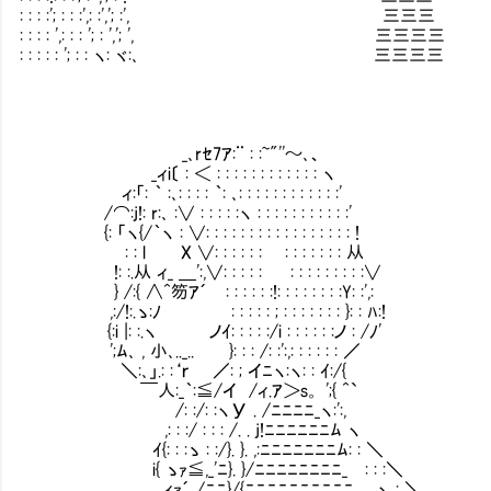
: : : :'; : : :',: :','; :', 三三
: : : : ',: : : '; : ','; ', 三三三三
: : : : : '; : : ヽ: ヾ:､ 三三三三 ∪ 
_､rｾ7ｱ:¨ : :~"''～､、
_ィi〔 : ＜ : : : : : : : : : : : : ヽ
ィ:「: ｀ :､: : : : ｀: ､: : : : : : : : : : : :'
/⌒:j!: r:､ :∨ : : : : :ヽ : : : : : : : : : : :'
{: 「ヽ{/｀ヽ : ∨: : : : : : : : : : : : : : : : : !
Ⅶ: : l X ∨: : : : : :Ⅶ : : : : : : : 从
!: :.从 ィ_ ＿':,∨: : : : : Ⅶ : : : : : 
} /:{ ∧^笏ｱ´Ⅶ: : : : : :!: : : : : : : :Y: :',:Ⅶ
,:/!:.ゝ:ﾉ Ⅶ: : : : : ; : : : : : : : }
{:i |: :.ヽ ノｲ: : : : :/i : : : : : :ノ : /ﾉ'
';ﾑ､ , 小､.._.. }: : : /: :':,: : : :
＼:､」.: :‘ｒ ／: ; イﾆヽ:ヽ: : ｲ:/{
￣人:_｀:≦/イ /ィ.ｱ＞s。 ';{ ^`
/: :/: :ヽУ . /ﾆﾆﾆﾆ_ヽ:':,
,: : :/ : : : /. . j!ﾆﾆﾆﾆﾆﾆﾑ ヽ
ｲ{: : :ゝ : :/}. }. ,:ﾆﾆﾆﾆﾆﾆﾆﾑ: : ＼
i{ ゝｧ≦,_'ﾆ}. }/ﾆﾆﾆﾆﾆﾆﾆﾆ_Ⅶ: : :＼
ィｧ´ /ﾆﾆ}/{ﾆﾆﾆﾆﾆﾆﾆﾆﾆﾆⅦ ヽ : ＼