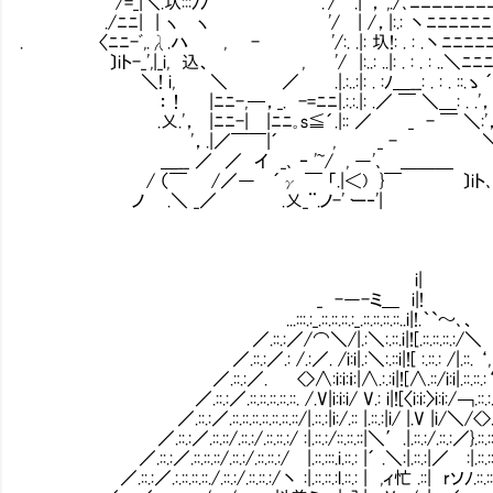
/=_|＼.圦:::ﾉﾉ .'/ .| '，',./､ﾆﾆﾆﾆﾆﾆﾆﾆ
./ﾆﾆ| | ヽ ヽ '/ | /，|:.: 丶ﾆﾆﾆﾆﾆﾆﾆ
. 〈ﾆﾆ-ﾞ,.λ.ハ , - '/:. .|: 圦!: . : .丶ﾆﾆﾆﾆﾆﾆ
〕iト-_',|_i, 込、 , '/ |:..: ..|: . : . : ..＼ﾆﾆﾆ.
＼! i, ＼ ／ .|.:..:|: . :ﾉ＿__: . : . ::.ゝ ´: : : 
：！ |ﾆﾆ-,─，_. -=ﾆﾆ|.:.:.|: .／ ￣ ＼＿: . .'，: : : : :
.乂.'， |ﾆﾆ-| |ﾆﾆ｡s≦´.|:: ／ _ - ￣ ＼:'，: : : : : :
'，.|／￣￣|´ , _ - ＼: : : : : :
＿__ ／ ／ イ _､ ‐ '~/ , ―'､ ＿＿＿ 丶: : : : : : :
/ （￣ /／― ´γ ￣ 「.|＜) }￣ 〕iト､ ＼: : : 
ノ .＼ _／ .乂_¨.ノ-' ー‐'| ＼ .）: : : : 
i|
_ -―-ミ＿ i|!
...:::.:_.::.::.::.:_.::.::.::.::..i|!.｀`～､、
／.::.:／/⌒＼/|.:＼:.::.i|![.::.::.::.:/＼
／.::.:／.: /.:／. /i:i|.:＼:.::i|![ :.::.: /|.::. ‘,
／.::.:／. <>∧:i:i:ｉ:|∧.:.:i|![∧.::/i:i|.::.::.:‘
／.::.:／.::.::.::.::.::. /.V|i:i:i/ V.: i|![〈i:i:〉i:i:/￢.::.:.
／.::.:／.::.::.::.::.::.::.::/|.::.:|i:/.:: |.:
／.::.:／.::.::/.::.:/.::.::.:/ :|.::.:/::.::.::|＼′.|.::.:/.::.:／}.::.::.
／.::.:／.::.::.::/.::.:/.::.::.:/ |.::.:::.i.::.: |´ .
／.::.:／.:.::.::.::./.::.:/.::.::.:/丶 :|.::.::.:l.::.: | ,ィ忙 .::| rソﾉ.::.::.::