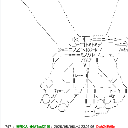
＼ `、 ,′ 
`､ `、 ,′ 
`､ `、 ,′ 
`､ `､ ,′ 
＼ ｀､ ,′ ､
＼ `､ / ､
＼ ヽ_ ＿__ ,､､､､､.,/_ ､
＼ f{＜⊇[⊆ｧ二二ニ=‐- ﾆ=- _
`､ ヽ__>ｰ⊂[トミトミァ′ ￣ ‐=ﾆ
)>=ニ二ノ∠`ヽﾄ>〉ｰﾚ' / /=ﾐh､ﾉ 
／ _ -‐=＝＝ミノﾉﾉレ' /_,,. ヾ、
｝／ /〈ﾑｱ ∥ ∨
}′ ／, V∥ ', {
､` ／ { {{ ＼ ',
､` {レ-‐ l| ｀ヽ＼ ‘，
､` ヽ 丶＿ ∥ l|＼ ヽ(／ ﾟ｡
〈 ヽ／ ∥_ ､`| ヽ .,,＿,,.､＼ ＼
｀Y 7ｧ=-､／￣｀ _ﾉ | j{ r… Y 
/⌒､ノ/ ∟-‐アﾞ j }ヽ____, ‐弌r―- ﾉ
八__ノ／ヽ /__ ヽ／ ∥ ∥ ;⌒i{___ﾉ 廴､‐゛
八__ノ/´ )/ ー' ノ_,,､､(___,.､‐゛
`ー'゛ r…‐ﾞ(_,,,.､､､/
ー…''`´
747
：
服部くん ◆IATssf219I
：
2026/05/06(水) 23:01:06
ID:xh24EA9n