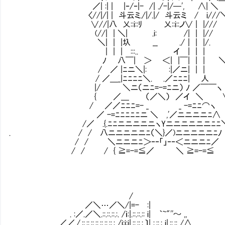
／| :| | |‐/‐|- /| ./-|/─', ∧
〈//|/| | 斗云ミ./|/.|/ 斗云ミ 
∨//|八 乂::i::ﾘ 乂::i::ノ∨ | |
(//| | ＼| .i: /| | |
＼| | |圦 __ ./｜ | |
| | | :::.. イ | |
ﾉ 八￣| ＞ ＜| |￣| | | 
/ ／ |ﾆニ＼|: :|／ニ| | |
/ ／＿_|ﾆﾆﾆﾆ＼. .／ﾆﾆﾆ|
|/ ＼ニ（ニﾆ=-=ﾆニ） ﾉ ／￣
{ ／＿ （／＼） ／イ ＼
/ ／／ﾆﾆﾆ=- _ _ -=ﾆﾆ
／ -=ﾆﾆﾆﾆﾆニ ＼ ,'／ニニニニﾆ∧
/／ .{.ﾆﾆニニニニニヽYニニニニニニﾆﾆ＼
. / / 八ニニニニニﾆ（＼}／)ニニニニニﾆﾉ
/ / ＼ニニニﾆ＞‐‐「」‐‐＜ニニニﾆ／
/ / / { ≧=-=≦／ ＼ ≧=-=≦ 
/
／＼…／＼/|=- :|
. :／.／＼.::.::.::.:. /ｉ:|.::.::.:: i| ｀~"''～ ,,
／／./.::.::.::.::.::.::.::.: /i:i:i|.::.::.:.〕| :.::.: i|.::.:: /∧