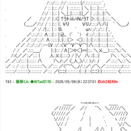
/:.::/:.:.: /:/ :.::.::.::.::.:|/:.::.::.::.::.::.:: '，
. / :.: |:.:: /:/ | :.::.::.::.: | ＼ |:.:.: |:.::.:'，
/::/ : |:.:: | ＼_|_:|:.::.::.:|:|_／ | :.:
. ／ /::/ /: |:.:<| Tうト从ﾊＮﾉうT |>:.::|:.:.:|:.::.:.:＼
（＿_／/::/ / :: |:.:: |:. Ｖり Ｖりﾉ:.::
／ :/ /|:.:.: | :: 圦 ' uﾊ:.:/:.:/:.:: |'，
. ／:.::.:/:.:: Λ:.::|:.:: |:込、 (′ ´) ｲ:.::/:
／／:.::/:.:.:/: Λ:.::.::.:|:.:|:.:.:|＞ ＜|:.: |:.::|:.::.::|:.::.:.:|:.::.:'，
. ／／ /:.:/:.:.:/:.:--ﾐV ::/:.:<Ｖ⌒V⌒V⌒|:八:.::.:|:.::.:.:|:.::.:.: ＼
/ / ／:.::.::＿_/ |:.:|:.:: /Λ[＞ｔ＜]==|:.:.: ＼乂＿):.::.::＼::＼
. /::〈／／::／:.:.: { 人:乂:|:.::.::〉 / |∨ 八:.::|:.:.:| )＼ : ＼:
／ ／:.:/:.:.: {:.::.::.: 八 )＼ﾉ::／ 〈_人_〉/:.:: ):ﾉ:: ﾉ ／:.::.:.:＼:.::＼:.
:／ :.: / :.::.: {:.::.::.::.::.::＼ ／:.:.: ／<⌒＼_,ﾉ/:.::／:／＼／:.::.::.::.::.::.:ﾉ:.::.:
:.::.::.::/:.::.::.::.::〉:.::.::.::.:: ／:.:.: ／{ﾆﾆ{:.::.::.::.::.:{:.:.:{:.:.:{ﾆﾆ}::}:.::.::.::.::.:.: く:.::.::
743
：
服部くん ◆IATssf219I
：
2026/05/06(水) 22:37:01
ID:xh24EA9n
＿＿ -‐=＝=‐- ＿＿
／/////／ ／/ ^＼ ＼/////＼
〈/////／ / ＼/////〉
∨/// / ./ | ', ヽ ///
∨/ / | ', ∨/＼＿
〉. /| ./| ∧ | 〈＼