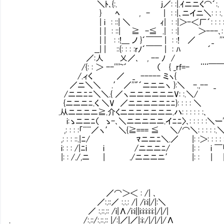
＼ﾄ､{:. j／: :|.ｲニニく⌒´:.
} ﾍ , - | : :|､ニイニ＼: : :
| i : ::| ＼ ｨ| : :|＞-＜厂´: : : :
| | : ::| ≧ -≦ .| : :| ＞---､: : : 
| | : :!＿ ノ }´￣￣ | : :! ／ _ ''"
__| | ::{: : : :rﾉ´￣￣ | : ﾊ
／:人 乂／､ , -- ﾉ / 
/{: : ＞ --''''~´ （ { _rf=- ¨¨￣￣￣
/.ィく ／ _ ----- ミヽ{
／ニ＼＼ .′ ／''"´ニニニヽ }:＼ -.,-- _ ＼
/ニニﾆﾆ＼＼.{ ／ヽニニニニニニV: :.＼/ ≧。. ＿＿
{ニニニﾆ.く ＼V ／ニニニニニﾆﾆ}: : : : ＼ ≧。
.从ニニニニ≧.介くニニニニニニニ.ハ: : : : : :､ j. . 
i:ゝニニﾆ（ ゝ-､＼ニニニニニ.イﾆﾆ〉､: : : : :＼ー''i⌒¨¨
,: : : :「¨¨／ヽ′ ＼{≧=== ≦ ＼/⌒＼: : : : :.＼| . .
,: : : ::.|ﾆ/ ﾏニニﾆ＼.／ |: :＞: : : : :
i: : : /|ﾆi i /ニニニﾆ/ |: 
|: : /./,ニ | ./ニニニニ′ |:
／⌒＞＜ : /| ､
／:.::／ :.:.: /| /i:i|/|:＼
／ :.::.:: /i|Λ/i:i||i:i:i:i:i:|/|/|
. /:.::/:.::.:: |/:|／|／|:i:/|/|/|/Λ