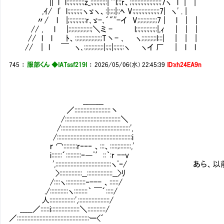
∥ l l:;:;:;:;:;:;z_:;:;:;:;:;:|`''l;:;r、;:;:;:;:;:;:;:;:;:;:;7ヽ l | |
,ｲ/ l' l:;:;:;:;:;ヽゞヽ、:|:;:;|:;ﾍ V:;:;:;:;:;:;:;:;:;7| ヽ' . |
〃/ l |;:;:;:;:;:;:r､ゞ-､´"''-イ V;:;:;:;:;:;:;7 | l | |
// , l |;:;:;:;:;:;:;::;＼ミ - l;:;:;:;:;:;:;:|,ｨ | | |
// l l ﾄ、:;:;:;:;:;:;:;:;:;T丶- ､ ヽ;:;:;:;:;:l:::| | | |
// | l ￣ ヽ､:;:;:;:;:;:;:|:;:;|:;:;:;:ヽ ヽイ 厂 | l l
745
：
服部くん ◆IATssf219I
：
2026/05/06(水) 22:45:39
ID:xh24EA9n
__＿___
／::::::::::::::::::::::::丶
/:::::::::::::::::::::::::::::::::::::＼
/::::::::::::::::::::::::::::::::::::::::::::::',
/::::::::::::::::::::::::::::::::::::::::::::::::::i
ｒ ⌒:::::::::r‐‐‐ 、:::、:::::;::::::::,'
i:::::::´::::::::::ｰ―ﾟ′::｀:r --v
',:::::::::::::::::::::::::::::::::::::ヽ
>:::::::::::::::__:::::::::::::::::__>ﾘ
/::::ヽ:::::::::::::‐--- 、::::::/
./::::::::::::ヽ:::::::::｀ ￣´:::::/
人:::::::::::::::::',:::::::::::::::::::::/
_____／::::::i:::::::::::::::::::＼::::::::::::/
／::::::::::::::::::::::::::::::::::::::::::::::::ー<´