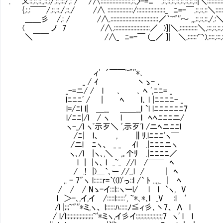
. 乂::.::.::..::.:/.::.:::/.: / /∧::::::::::::::::::::.::.〉-=ﾆ￣.::.::.::.::.::.::.::.::|＼::::::::::::
{.:.:￣￣/.::.::./.::./ /∧ :::::::::::::::::/:::::::::::::::::::_ ﾆ=-￣.::.::.::＼::::::::
＿＿彡 /.: / /∧.::::::::::::::::::::::::::::::::／｀~"''～ ,,.::.::.::./
( ノ 7 /∧.::::::::::::::::::::::::／ )]|＼.::::::::::::＼.:::.::.::.:
＼￣￣ /∧_ ﾆ=-￣ (__／ ]| ＼.::::::⌒).::::.:::.:/.
ィ' ´￣￣~"''*､
_ / ｲ 丶ゝ- ､
_-=ニ/ / l ､ ､ ﾍ ',ﾆﾆ= _
lﾆﾆﾆ' / | ﾍ l､ l |ﾆﾆﾆﾆ- _
l=/ﾆl l| ＿__ ＿＿__l `l lﾆﾆﾆﾆﾆﾆ7
l/ﾆﾆ|/l / ヽ l Ⅳl ﾍﾍﾆﾆﾆニ/
ヽ-_/l ヽﾞ示歹＼ ',示歹ﾞl /ニﾍニﾆﾆl
/ﾆ| l、 , ∥ﾘ.lﾆﾆﾆ'ヽ￣ 今の
/ニl ﾆヽ、 _ _ ｲl .|ﾆﾆﾆニヽ
ヽ､/l |ヽ､,＼ ,｡个ﾘ .|ﾆﾆﾆﾆ／
l | |ヽ､ l _~_ //l /￣￣ ﾍ
/ .! |)＿`､ー //_.l / | ﾍ
,. - 7"ヽ l::::::r=`((l)'っ::l /` ﾄ ..,,_ | ﾍ
/ / / Nゝ-イ:::l::ヽーl/ l l `ヽ, V
l ＞-､,イ,イ /:::::l::::::', ~*､*､l _V :l '
/l |;:;~"''*ミ,ヽ、 l::::::ﾊ:::::ﾉ≦ィ彡､丶7、 Λ l
/ l/l:;:;:;:;:;:;:;:;:;~'*ミヽ,イ彡イ:;:;:;:;:;:;:;:;:;7 ヽ' l l