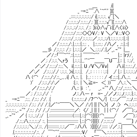
＿ .i|
_ -=ﾆ￣.∧｀~"'' ]|[
..:::::.::.::.::.::.::.:/ i|.::.::.::. √[＼
/.:.::.::.:/.::.::.:./.: ]|[.::.::.::√|[.::.::.:∧
/.::.::..::/.::.::. /.:: 〕i:i〉∧√i:|[∧〈:i:i〉
/.::.::.:::/.:::.::<>〈〉V/.: V ＼／V.:.:V<>
/.::.::.:::/..::.::/.::.::.::.:／.::.::..::/l.::.::.::.::.::|.::|
／/.::.::.::./:.|.:.::.:|.::.: ､ |.::.:::.: /八／，.::.|.::|
＿彡 /.::.::.:: /.:: |.::.::.|／ ＼.:.::.:
／/.::「￣~^''.::|.::.::.| ￣￣~^'' ´ |.:: |rｿ/,
／.: /.::.::.＼rう |.::.::.|...'^~￣＿＿￣U￣
／:／./.::.:.:/.::.:.＼ ｉ|.::.::.|. U /V＼/Vv| 八.ｉ|.::.::.:./,
／:／ ./.::.:.:/./ :.::.::. >ｉ|.::.::.|. /..:: : : : : :.::| ./ |.:: |.::.::.::.:/
八 (⌒ /.::.::./:/.::._.､､i| 八.::. |. |:..: : : : : : / イ.::.::|..八..::.
)′ ./.::.::./:/:／ :|.::. | ＼≧=- ＜ ))￣ .∧.::.＼
／/.::.::./:/./ 八.:: |i :‘, _､‐''゛八_/.::/,.::.::.:.
／.: /.::.::./:/ .′ ノ.::.八― r㍉=- _/／ノ.::.:.ﾉ.::.::.:}.::.:.:
_ -=ﾆ￣.::.:. /.::.: /:/. .{ (.::.::.::.:.ﾉ /7⌒＼/| (.::.:／￣.::.:ﾉ.:
.::.::.::.::.::.::.::.:: /.::.: /:/ /.:|／^~￣￣＼＼／ /:/| || |＼>| ノ .:> ヘ.::.::
.::.::.::.:_､‐''゛./.::.: /:/ /../.::::::::::::::::::::::::::／: 〈/ _| || |
_､‐''゛ ／ { ::.::..::/.:/ |.::::::::::::::::::::::::::(::::::|.::.{⌒)]||[(⌒＿＿/ ／￣).:
./.::.:八.::.::.::.:/ ::. |::::::::::::::::::::::::::::::::: |.::.{⌒)]||[( /.::.:::.::/ __ ￣〕 /.:
/.::.::.::.::.:＼.:/.:::. /|::::::::::::.::.::／￣.::八八 )]||[(/.:::::: :/／.::.|￣￣＼.::. |.
.{.::.::.::.::.::.::.::/.::. ./ ￣~^''.::::::::::::::::::::::.:V/ 「￣＼.::.::.::.::.:::|.::.:::::::::