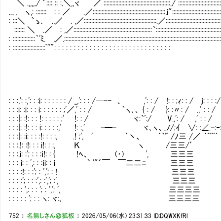
＼ .,,,,./ ´:::: :: :.＼,,ヾ ／ :::::::::::::::::::::::::::::::::::::::::::::./ :::::::::::::::::::::::::::::
..､, ヽ,: ::::::: : : ／ .／:::::::::::::::::::::::::::::::::::::::::::::::::,i":::::::::::::::::::::::::::::::::
: :::＼ ｀ゝ､ .,／ . ,／:::::::::::::::::::::::::::::::::::::::::::::::::.／:::::::::::::::::::::::::::::::::::::
::::::: ＼ .／ : ,／:::::::::::::::::::::::::::::::::::::::::::::::::::::｀::::::::::::::::::::::::::::::::::::::::::::
: :::::::::::::::｀'ﾐ. ,／.::::::::::::::::::::::::::::::::::::::::::::::::::::::::::::::::::::::::::::::::::::::::::::::::::::::::::
: ::::::::::::::::::::::ﾞ''": : : : : : : : : : : : : : : : : : : : : : : : : : : : : :
: : :,': :,': : :i: : : : : : : / _,': : : /─‐- 、 ,': : / !: : ;ｨ: : / j:
: : :i: :i: : : i: : : : : : ;'／,' : : / ｀ヽ､、 { : / }: :〃: / .,' : 
: : :|: :!: : : !: : : : : ;' !: : / ヾ:`ﾞ:/ V.,': / ,' : : / 
: : :|: :!: : : i: : : : :,' !: :,' -─- ヾ､ヽ、_ﾉ/;ｲ ∨: :∠
: : :|: :i: : : :!: : : :, .! ;', ' ｀丶、 ｀`'ﾞ /ﾉ三 /／ ｀¨¨´
: : :.!: :!: : : i!: : :, Ｋ ヽ /三三/′ 
: : :.i: :'; : : :ｉ!: : { !ﾍ、 (・) ', 三三三 .′ ＿(
: : : i: : ',: : :ｉi: : i ` '"´￣ ￣二二ﾆ 三三三 
: : : :!: : :'; : ','; : ! 三三三
: : : :'; : : :',: :','; :', 三
: : : : ',: : : '; : ','; ', 三三三三
: : : : : '; : : ヽ: ヾ:､ 三三三三 ∪ 
752
：
名無しさん＠狐板
：
2026/05/06(水) 23:31:33
ID:DQWXKfRl