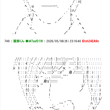
'; ';、 / : ﾊ{
ﾍ ﾞ:､u ───‐-､ ｨ′:/
'; ';ﾍ、 , ' |:ﾊ/
,ゞ: } ヽ , ' ト 、
,ｒ'´ Ｖ ヽ ／ .{、 ﾍ
/ ヽ ,' ` ー " .ﾚ′ .ﾍ
/ ヾ、 ,ｒ' ﾍ
, ｨ ヽ ／ ﾍ
749
：
服部くん ◆IATssf219I
：
2026/05/06(水) 23:16:40
ID:xh24EA9n
///: : : ;': :/ /: : /: : /::::!: : }::::::';:';::;::-‐'; : }; : : : : : : : : : : :
,':,' i: : : ｲ: ;'-;' ､:/: : /:::::::} : ;'::::::::}:}′:::::::'; }::'; : : '; : : : : : : :
.ﾚ ｉ: : : :i: ;' ;': : ;'ヽ:/:::::::::::!:/::::／:ｖ, - ､:';!::::',: : :!: : : : : : :
ｉ: : : :i ;' ;': : ;': :/ヽ、::::::〉~´::::ｒ'´ .@ /:::::::::.',: :i!: : i : : : :
',: : : i': ;': : ;'ﾚ;: - ､､、:::::::::::::...''"´ } ;'{: : i : : } :
',: : :i! ;': : ;'::ｆ .@ゞ';::::::::: }:,' !
',: : ! i: : ;::::ゝ '" } j/ '; :i: : ;': :i
',: :!:{: : {::: i ／ '; !: :,: 
'; !: '; ';', i ',: ;': : :!
'; :','; ';ﾞ､ ﾞ､ ＿ } { {: :i
'; ',.'; ';ﾍ _ . -‐ '' , 'ヽ ﾊ ',:';/
ヾ',.ヾﾍﾍ、 ｰ＜__,. ' } ,' ゞ/