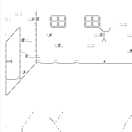
:.:. .; :| ＿＿＿ ＿＿＿
:.: : :..:ﾒ::|# :||＿||＿|| ||＿||＿|| :
::| ||＿||＿|| ||＿||＿|| :.:..:;;
／| :| ￣￣￣ ￣￣￣＼＿/
: . ／ | :| ::メ :.:..::#:| :..;.. 
／ |＃:.:.... :| ∧
| | :| ::.:#:.. :.:..::;
| |:.... :| ;.;K;.:
| | #:.:.....:|;:,.
|==l .| :|;:;:,,.＿＿,.::;.,＿＿＿,,;;;:.,＿＿＿＿＿z＿
| | ／
| | .ﾒ／
|＿＿.,:;|／
| ／
| ／
|／
､` ､` ／
､` ＼ ､` ､
. ､` `､ /
{ `、 ,′ 