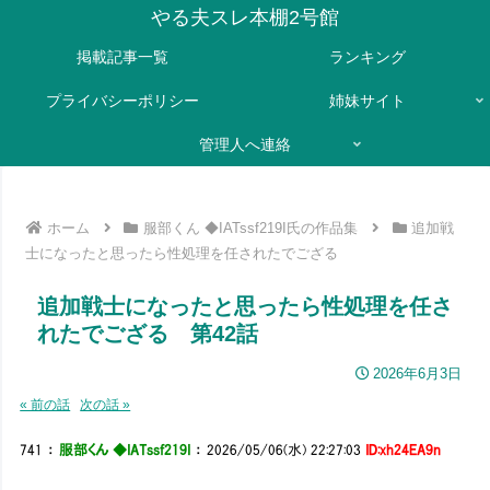
やる夫スレ本棚2号館
掲載記事一覧
ランキング
プライバシーポリシー
姉妹サイト
管理人へ連絡
ホーム
服部くん ◆IATssf219I氏の作品集
追加戦
士になったと思ったら性処理を任されたでござる
追加戦士になったと思ったら性処理を任さ
れたでござる 第42話
2026年6月3日
« 前の話
次の話 »
741
：
服部くん ◆IATssf219I
：
2026/05/06(水) 22:27:03
ID:xh24EA9n