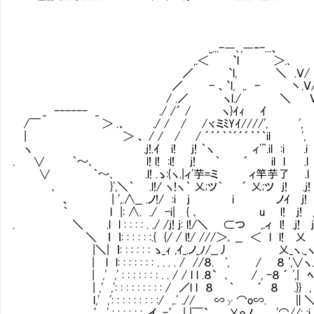
_...-―､,―‐-...、
,.＜ `l ＞.､
／ `l, ＼ .Ｖ/
／ - 、`l, ,. - 丶.Ｖ
/ .／ ヽl./ ＼ Ｖ ./ . _
_ ------ _ ./ /´ / ヽ}ｲｨ 
/￣ ＞ .、 ./ / / /ヾミﾐYｲ////', 
| ＞ 、 / / / / ´´´｀｀´´´｀｀｀il '
ヽ .j!.ｲ i! j! ｀ヽ ィ'^.il :i .i l
. ∨ ｀～､ l! l! :l! j! ｀ ´ il l .l
∨ ｀～､ .l! .ゝ:{ヽ.|ィ'芋=ミ ィ竿芋了 
､ }',＼｀ .l!/ ヽ!ヽ｀ 乂;ツ｀ ´ 乂;ツ j! 
、 | ',.∧__ .ノ!/ :i j i ノｲ j
｀ l |: ∧. ./ -i| { ､ u l! 
. ＼ .l l : : : : . ./ /j! j: l!/＼ ⊂つ ,.ィ l! .
＼ ｌ ｌ: : : : : :.{ {/ / l!/ ///＞｡ __ ＜ l l! 
|＼| ｌ: : : : : : ゝ_ｨ ,ｲ_.ノ_ﾉ/__丿 乂_ヽ._ヽ_ノ.
| l l: : : : : : : . . . . / //８. ', / ８ ',∨ヽ. :
| ,' ,' : : : : : : : . . / / l l .８` ､ / , -８ ´ ',|
| ,' ,': : : : : : : : : / ／l l ８ ｀ ´ ８ .}} , ﾍ
l,' ,': : : : : : : : :/ ,.' .// ∽γ⌒o∽. ∥＼ ﾍ
′,' : : : : : : ,イ, -′ | |￣` ､乂oノ,. '⌒//: :i :＼