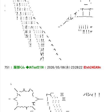
. '; :i !: : : : ', ー '
. '; ! i: : i: : :', , -ｒ
';! .!: : i: : : ', , イ | |
! i: : :!: : i ﾍ ,ｨ,レ ' "¨¨￣¨¨~
'; : i: : :i: : ヽ ／´
'; :i! : ﾊ: : : ヽ -'´ i i i | i 〃
',:ii: :i '; : : : iヽ `ﾞﾞ !! ! !〃
';!i: | '; : :i ! ヽ
',:! '; : !:!. ﾍ
';! '; :!:! ﾍ
',:i:! ﾍ
V! ﾍ
,ｒ'! ヽ
751
：
服部くん ◆IATssf219I
：
2026/05/06(水) 23:28:22
ID:xh24EA9n
`
＼ ,,_人､ノヽ
)ヽ （ r-〈｀, 三 バシィ！！
- ＜ ＞─ | ', ',｀, 三
) て ! ', ', ',
／^⌒`Y´^＼ l ', ', ',