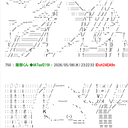
丶 ｀ﾞ'ﾞ‐'‐'',ﾞ´ ‐゛.',ﾞ∠-'" . / : :::::::＼ ,､', . / /
゛ ._..-'ﾞ´ .,,,'゛ : ::::::::::＼、 . ／ / i../ -,
'" ,..-,'-., .彡| :::: : :::::::/゛|i./ ,/,ﾉ./ ! ﾞ,'､
.,,,,,,.. .'"゛'".''',ﾞr,'ﾞ.〃 :::::::::/i｀'|'ﾞ i./ ./ .,ｒ .|./ ,"
: ‐'´_..-'''"￣._,,.. ／:,i'./ " ,lﾞ.l:./ / ./ / . ,＞ﾞ''､
. ／ ,..‐ﾞ＿ -'ﾞ::::,i/l′ /|.ﾚﾞ ./ ."., ,'l ｀゛ /
! .,,'_ ,'-'".:::::::::::::,//.! ,,-'l./ .,i,'// ﾞ‐'" / .￣ﾞﾞ.!
... ,' ,iﾞ/: :::::::::::::::::::,// | : : :.／_,.. ! .,'.{.,',! .,,イ、 .',
ｌ.',/./::::::::::::::::::.,/./ .''''ﾌ ,､.'!‐｀ /:..,,. ｀.,..-'ﾞl |｝ !:ﾞ
..,' / lﾞ::::::::::::,..イ'" .ゝ . _." . ! ,!:::::ﾞ''''''".::::::::.! .|lﾞ .i !::::
: ./ﾉ.:::::,, ‐'.／ : ｒ'"ﾞ'/ l !:::::::::::::::::::::::::｝ .lﾞ ! |::::::
750
：
服部くん ◆IATssf219I
：
2026/05/06(水) 23:22:33
ID:xh24EA9n
: : :,': :,': : :i: : : : : : : / _,': : : /─‐- 、 ,': : / !: : ;ｨ: : / j:
: : :i: :i: : : i: : : : : : ;'／,' : : / ｀ヽ､、 { : / }: :〃: / .,' : 
: : :|: :!: : : !: : : : : ;' !: : / ヾ:`ﾞ:/ V.,': / ,' : : / 
: : :|: :!: : : i: : : : :,' !: :,' -─- ヾ､ヽ、_ﾉ/;ｲ
: : :|: :i: : : :!: : : :, .! ;', ' ｀丶、 ｀`'ﾞ /ﾉ三 /／ ｀¨¨´
: : :.!: :!: : : i!: : :, Ｋ ヽ /三三/′ ,
: : :.i: :'; : : :ｉ!: : { !ﾍ、 (・) ', 三三三 .′ ＿(
: : : i: : ',: : :ｉi: : i ` '"´￣ ￣二二ﾆ 三三三 
: : : :!: : :'; : ','; : ! 三三三