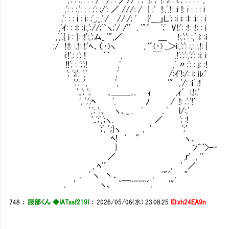
,': : :,': : : ;': ;/': ／ ///: / | ;' !:,'.!: :i !: i : : : i
,': : : i : i: ;'_;_,':/ //./; ' }'＿」Ｌ'; :i i: :l: :i: : i
,'ｲ: : :l: :ｉ:,'://;'｀ヽ;'/ /'′. '"´ ';' V!;': :!: :!: : i
,','.{ i : |: :!':,';ム_ '",／ ＿ !:,';': :,' i: :i
;/ !:!: :.!: !;'ﾍ、（・)ヽ , '´(・) _＞i:,';'
i:!',: :'; ! ｀` , ￣ ,!';';':,';': :i: i
!!'; : ';';! ,' ,' 〃;': : j:
'; ';i'; ',ﾞ ,' /:ｲ'!:/: i: iﾚ′
';'; :', ', '" ,'/: :i' 
',.'; ';. ､＿＿_.... ｨ ,ｨ′:,!:,'
', ';';ﾍ ', ﾉ ./ .!: ;';'!′
','; ';、 ヽ、_ . ' , ' l/:,'
',.';',';ヽ. ／ '; :!
';', ',:}ヽ , ' ';′
ﾍ! ｀ " ヽ、
} ﾝ＾`>‐- 
／ ,ｒ' , '′ ¨
, ﾍ'´ , ' ／
, ' ヽ 丶、 , '"´ , 
, ' ヽ、 ｀￣¨¨¨¨´, '
748
：
服部くん ◆IATssf219I
：
2026/05/06(水) 23:08:25
ID:xh24EA9n