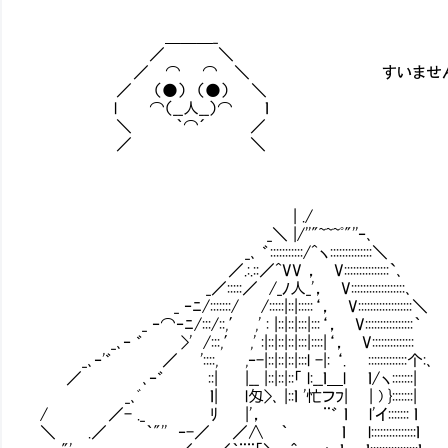
＿＿＿_
／ ＼
／ ⌒ ⌒ ＼ すいません、こんな人
／ （●） （●） ＼
l ⌒（__人__）⌒ ｌ
＼ ｀⌒´ ／
／ ＼
| ./
_＼ |/''"~~~ﾟ"''‐､
_､ ゛:::::::::::/^ヽ::::::::::::::＼
／.:.::／^VV ， V:::::::::::::::`､
_／:::::／ /_ﾉ人_'， V::::::::::::::::::､
_ ‐ﾆ/:::::::/ /:::::|::|:::::‘， V::::::::::::::::::＼
_ ‐⌒‐ﾆ/:::/::,′ ,' : |::|::|:::|:::‘， V::::::::::::::::｀
_､‐ ゛ >' /:::,′ ,' :|::|::|::|:::|::::|‘， V::::::::::::::
_､‐'゛ ／ '::::, ,‐-|::|::|::|:::l -|: ‘. :::::::::::::个:､
／ ､‐゛ ::| |__ |::|::|::「 l:__ｌ＿l ｌ/ヽ:::::::|
_､ﾞ ｌ| l匁>､ |::ｌ '忙フﾌ| | ) }:::::::|
/ ／- ._ ﾘ |'， ¨゛ ｌ l'イ:::::
＼ .／ ｀"'' ‐-／ ／∧ ｀ ｌ l:::::::::::::::ｌ