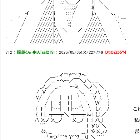
／ //{ .:.:＼_＿／ |{ ＼
///{ .:.:.:.:.:.:/ :l{: ＼
. イ ////|ｉ .:.:.:.:/ jﾊ ヽ、
. ´ / /////|ｉ .:.:.′ //∧ '.｀ ー
. / //////|{, ::{ ////∧ '.
/ ///////|∧ ＼ ／-//////∧ '.
. / ////////|/∧ ,////////∧ '.
/ /////////|∨∧ ,//////////∧ '.
712
：
服部くん ◆IATssf219I
：
2026/05/05(火) 22:47:49
ID:qOZzb5Y4
＿,.､イ⌒Y⌒¨7ヘ
／ _､ -ヘ-‐／￣＼ﾉ＼...,,,_
_ノ_／ _､- ‐-ミ. ＼ノ＼ ＼
/ .У ／ .＼. `､_八 '，
V/ ./ | l | ‘, '， V ). ‘,
′ ./ | :| l | ‘,. '， .V( }
{ l: ′ |'･･‐| l |‐･･''‘, ‘, }ノ. 
{ l |. ┬─┬＼ ┬─┬.从l }_).／
八.乂ノ 乂__ノ 乂__ノ l |:l. 八_) 私は
｀''′ l |У)ﾉ ＼
公｡.,_ _,,..l |彡乂_ﾉﾉ 部外者は外
└=つ「⌒Y Y⌒7＿).l |＼｀``´