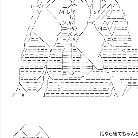
/ .＿／／ ⌒V/二ヽヽ' | |ヘ＿: ＼
r- ＜r､／ 二／⌒ ∨| |／／|/｀ヽ
} ∨ ＼ ﾉイ し｢Y } ゝイ／／/ﾆニ '.
/ / ＼' し{ / ／／'ニ二二ﾆ'
, / ヽ＞､V/| {-＜ ´:::/∨ /二ニ
/ / }:::::--V｝ / ∨ｲニ∨ /二ﾆﾆ
, { ＼ ／:::::::乂:人／ ＼ ニ∨ニニ
/ /ニﾆ.＼ ﾉ ｀三/:::ﾊ:/ }､ニ}ニ
} ,'ニニニﾆ＼ /二ﾆ ':::::{ﾆ{ /ﾆ｀ヽ､ニﾆ二
//二二ﾆニﾆ V二二/:::::::|ニ＼ /二二二｀ ＜
{/二二ニ二ニ/二ﾆﾆ{::::::: |ﾆニ|:＼ ∧二ニ二二二
,'二ニ二ニニ/二ﾆニ:|:::::::::|ﾆニ|:::::::＼ ' |ニニニ
,ニニ二ニニ/{二二二|:::::::::|ﾆニ|:::::::::::|＼___}ニ二
{ニニﾆニニ/八ﾆ二二三＼〉ﾆﾆ|::::::／ﾆ二ﾆ:｀-､ニﾆニニ
|ﾆ二二ﾆ／ | }＼二二二ニニﾆ⌒二二二二二|｀ ､二二ﾆ二ﾆ
人ﾆ二ﾆ二ﾆ/ |二ニ､ニ二二二二二二二二ニ∧ ｀ ､.三三,ノ
ハ ＼三三／ /二二ﾆ｀二二二二二二ニ二ニ/ ∧ /／ ＼
/ V .{二二二二二二二二二二二二二/ ∧ / 
__＿＿
／ ＼
／ ＼ ／ ＼ 話なら後でちゃんと聞く