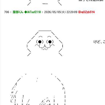
／ ー‐ ＼
706
：
服部くん ◆IATssf219I
：
2026/05/05(火) 22:20:09
ID:qOZzb5Y4
＿＿＿_
／ ＼
／ ⌒ ⌒ ＼
／ （●） （●） ＼ けど、これでアンタを
l ⌒（__人__）⌒ ｌ
＼ ｀⌒´ ／
／ ＼
. ´ ｀ ､
／ ,' ＼
,ｲ ヽ
/,' ﾊ
〃 / i
'//i .! ,､ ; l
ｉ,' .! l / ,ｨ,' ハ ｌ l
li l il ｲﾊ ///;' -ｷ ! ｌ , .!