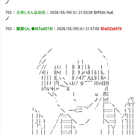
ノ
702
：
名無しさん＠狐板
：
2026/05/05(火) 21:53:39
ID:Pk0I/4a6
ノ
703
：
服部くん ◆IATssf219I
：
2026/05/05(火) 21:57:00
ID:qOZzb5Y4
／ ＼
／ ヽ
/／ i l ',
/´// j l i ｜ |ｌ |ｌ｜| |i ｌ ′
/ｲ| i ｌ|ﾍl ｜ || ﾘ ｊハ|ｌ | |i | |i、｜
ｌ | | | ｌ|_ヽヽ |l /イ厂儿L|l | ｌ|ﾊ｜
| | ｌ ｌ |｢ｌ＿＼ヽｌ// 彡'"￣ 川ﾊｌ｝
l八いﾄ{〃 ￣ミ ﾉ|
＼{ヽ l u 爪{ OPやらなん
', ヽ ノ / |ﾊ! /｢|
ヽ ,..._ ＿／ / .|￣｀ヽ /｢l`|^
｢ヽ、 ＼ ー＜二 ´ ′ |::::::::: |＼ l `|｜
| | lヽ /｢::::＼ ｜:::::::::| './｢| |｜
｜_| | ｌ / .|::::::::::|＼ ／ |＼::::::| l `| |｜
| ｢`，| / ｜::::::::|ヽ ￣ | ∨ | | |｜
| | |｜ / |:::::::/| } | | | | | |｜