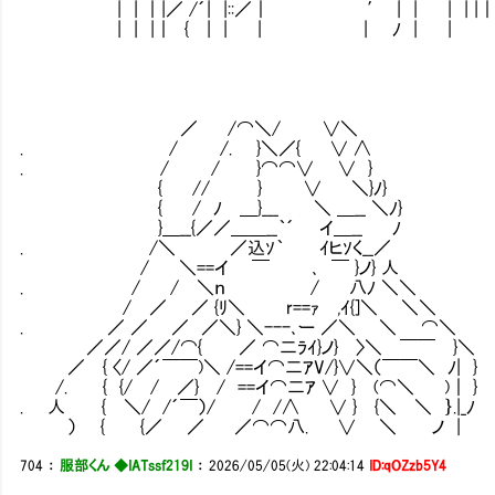
| | ｜|／ /´| |::／｜ ′ | | | | |｜|
| | |｜ { | | | | ﾉ | | 〉 ｀
／ /⌒＼/ ∨＼
. / /. }＼／{ ∨ ∧
. / / }⌒⌒∨ ∨ }
{ // } ∨ ＼}ﾉ}
{ / ﾉ ＿}___ ＼ ＿__ ＼ﾉ}
}＿__{／／＿＿__｀´ イ＿__ ﾉ 申し
. /＼ ／込ｿ｀ ｲヒｿく__／
/ ＼==イ ￣ ､ ￣ }ノ} 人 少なくと
. / / ＼ｎ / 八ﾉ ＼＼
/ ／ ／ {ﾘ＼ r==ｧ ,ｲ{]＼ ＼＼
. ／ ／ ／ ／＼} ＼---､ー ／＼ ＼ ⌒＼
／／/ ／／/⌒{ ／ ⌒二ﾗｲ}ノ} 〉＼ ￣￣ }＼
／ { 〈/ ／´￣￣)＼ /==イ⌒二ｱV/}∨＼（￣￣＼ ﾉ| }
/. { {/ / ／} / ==イ⌒二ｱ ∨ } (⌒＼ )｜ }
. 人 { ＼/ /´￣）/ / /∧ ∨ } {＼ ＼ ｝.|_ﾉ
） { {／ ／ ／⌒⌒八. ∨ ＼ ノ |
704
：
服部くん ◆IATssf219I
：
2026/05/05(火) 22:04:14
ID:qOZzb5Y4