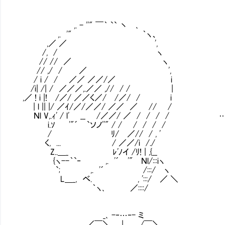
,. - ''" ￣｀ `` 丶 ､
,. '" ｀ヽ、
,／ ／ ',
/, / ヽ
// // ／ ヽ
// ,/ / ／ ',
/ i / / ／／ ／／/／ i
/i| /| / ／／／,.／／ ,// / / |
,／ ! i |! /／/ ／／く／/ /／/ / i
| l || |/ ／ｲ/／/／／/ ／／ ／ // /
Ｎl V,.ｨ' / l' __ /／／/ ／ / / / /
i.ｿ '"´ `ソノ''" / / / / / /
/ ﾘ/ ／// / , '
く, ... / ／／/i /./
Z..＿_ ﾚ'ﾉイ /ﾘ! | ,{__
{ヽ--｀`‐ ,. '´ '" Ｎl/:::iヽ
`; ,. '´ /:::/ ヽ
L＿_, べ. , ':::/ ／ ＼
｀ヽ､ ／::::/
_､ -‐…‐- ミ
／￣＼ | /￣＼