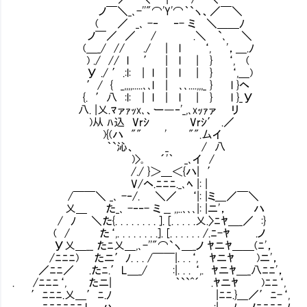
ノ￣＼_､-''"⌒'Y'⌒｀`ヽ、／￣＼
( ／ _､ -‐ ‐- ミ ＼＿＿ﾉ
ノ￣／ ／ / .＼ `､ ＼
(＿_/ // ./ | l ‘, '，＿.ﾉ
) ./ // l ′ | l | } ‘, (
У ./ ′.:l: | l | l | } ‘,＿)
′/ { _,,,,.....､､l | ､､....,,,_ } l }ヘ
{. ′八 :l: | l | l | } l }_У
八. |乂.ﾏァｧｯx､、ー―‐'_,､xｯｧァ リ 
)从 ﾊ込 Vrｼ Vrｼ′ .／
){(ハ "" ' "".厶イ
｀`沁、 _ / 八
)>｡ ´'｀ _､イ /
/./ }＞＿＜{ハ| ′
V/ヘ.ﾆﾆﾆ._､ﾍ |: |
/￣￣＼ _､ -‐/. ＼／ ‘|: |ミ＿／￣＼
乂＿ た_､ -‐‐- ミ __ ,,..､､､|: |ニ'， ハ
/ ﾉ ＼た{. . . . . . . . ]. [. . . . .乂.〉ﾆﾔ＿_／ :}
( / た‘,. . . . . . . .]. [. . . . . . /.ﾆ-ﾔ .ノ
У乂＿__ たﾆ乂＿,､-''"⌒`ヽ＿_ノ ﾔニﾔ＿＿(ﾆ'，
/ﾆﾆﾆ) たニ′ﾉ. . . /￣￣|. . .‘, ﾔニﾔ )ニ'，
／ﾆﾆ／ .たﾆ.′L＿_/ :|. . . ‘,. ﾔニﾔ＿_八ﾆﾆ'，
. /ﾆﾆﾆ‘, たニ| ｀``^´ .ﾔニﾔ )ﾆﾆ‘,
′ﾆﾆﾆ.乂＿′ﾆ.ﾉ |ﾆﾆ.}＿／′ﾆ-‘,
Ⅵﾆﾆﾆﾆﾆﾆ.L＿ハ :|＿.ﾉ＿ノﾆﾆﾆﾆ.ﾉ