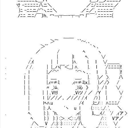
寸 -ﾆﾆﾆﾆﾆ八ニ＼ ／ﾆ/ﾆﾆﾆﾆﾆﾆ.／
}ﾆ -ﾆﾆニ/⌒ヽﾆﾆ＼ .／ﾆ／'，ﾆﾆﾆﾆニ′
ﾉﾆﾆ ニﾆ/￣〕ｈ､ 冖￢┯─‐┯￢冖 厂￣‘,ﾆﾆﾆﾆﾆ{
_＿___
＞''~ ｀`～､、
＞''´ ｀丶、
／ / ﾍ ヽ
. ,. | |l ﾍ. ∨
/,ｲ | | |ﾊ. l. ｌ ∨＿＿__
. / /. | |__ハ{^''＜__| ﾊ. |. ｌ '/ﾆﾆﾆﾆ}!
. , l |／⌒'' ''⌒丶、. ｌ }. }!
. l | | ____ ____. |. }／ 〉. 八
| | |,ｨ=≠ﾐ ,ｨ=≠ミｘ.|. }／./〉 /
| |. 〃 _)ﾑ. _)沁 》 } / ｌ
| |. | | ､Vｔﾘ _Viツ / ／ /Ｙ | ∨
| l |/／/／， ／/／/ /.ｲ /) } |
| lﾍﾊ.u /ｲ ,辷ﾉ: : ﾊﾆﾆﾆ/
| |: 人 '丶 u l {.: : :. :.,/. ', ＼
. ﾍ. |: }. `h､ ,ィ{ 廴__,ｲ/. '/ ,ｨア >
ﾍ |: } }: } :＞. .＜: :./{{ /: : Vア／
/＼ V ./:.:}: :}: : : : : :/ 八. /: : :. ∨