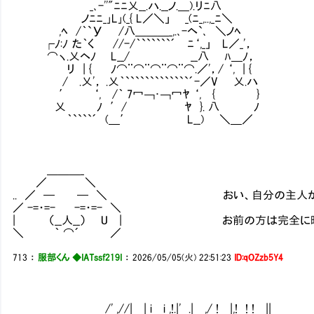
_､-''"ﾆﾆ乂__.ハ.__ノ.＿).リﾆ八
ノﾆﾆ_｣L｣(_{ L／＼」 Ⅵ_(ﾆ_,..,_ﾆ＼
,ﾍ /｀`У /八＿＿＿_,.､-ヘ`､ ＼ノﾍ
┌ﾉ:ﾉ た｀く //-/｀``````´Ⅵﾆ‘,_」 L／_'，
⌒ヽ.乂ヘﾉ L__/ Ⅵ__八 ﾊ＿ﾉ，
リ | { ﾉ⌒¨⌒¨⌒¨⌒¨⌒.／'，/ ‘, | {
/ .乂'， .乂｀`````````````´-／V 乂.ハ
′ ‘, /｀ 7冖￢･￢冖ﾔ ‘, { }
乂 ﾉ ′/ ﾔ }. 八 ﾉ
｀````´ (＿′ L__) ＼＿／
＿＿＿_
／ ＼
.. ／ ─ ─ ＼ おい、自分の主人が何を
／ -=・=- -=・=- ＼
| （__人__） U | お前の方は完全に映画を
＼ ｀ ⌒´ ／
713
：
服部くん ◆IATssf219I
：
2026/05/05(火) 22:51:23
ID:qOZzb5Y4
/' ,//| | i i ,!.|' .| ,/ ! |,! ! ! ||