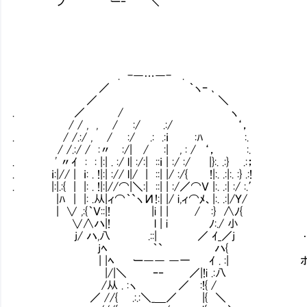
ノ ー‐ ＼
. -―…―- .
／ ｀ヽｰ ､
／ ＼
. ／ / ヽ
/ / , , / :/ .:/ ‘，
. / /.:/ , / :/ .: .:ｉ :ﾊ :.
/ /.:/ / :〃 :/| / :| , : / ‘， :.
. ' 〃ｲ : : |:| . :/ l| :/:| ::ｉ | :/ :/ |}:. .:} .:；
. ｉ:|// | ｉ: . !|:| :// l|/ | ::| |/ :/{ !|:. .:|:. :} .:!
. |:|.:{ | |: . !|:|//⌒|＼:| ::| | :/／⌒Ｖ |:. .:| :/ :.′
|ﾊ | |: .从|ィ⌒｀`ヽИ!:| |/ i,ィ⌒ﾒ、|:. .:|/Ｙ/
| ∨ ,:{｀Ｖ::|! |i | | / :} ∧ﾉ{
∨∧ハ|! l | i ﾉ:./ 小
j/ ハ,八 .::| ／ ｲ_／j ……君
jﾍ ｀` ハ{
| |ﾍ ー―― ―一 ｲ . :| ホント、ど
|/|＼ ｰ‐ ／|!i .:八
/从 . :ヽ ／ :!{ /
／ //{ .:.:＼_＿／ |{ ＼