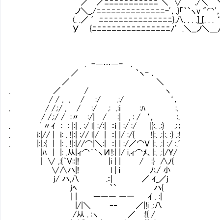
／ ／ﾆﾆﾆﾆﾆﾆﾆﾆﾆﾆﾆ ＼ ∨ ./＼￣＼ ./￣
ノ＼_./ﾆﾆﾆﾆﾆﾆﾆﾆﾆﾆﾆﾆﾆﾆ-'，.}「｀`ヽv "⌒'， 
(. .／ ′ﾆﾆﾆﾆﾆﾆﾆﾆﾆﾆﾆﾆﾆﾆﾆ}.八. . . .]_[. . . ‘
У {ﾆﾆﾆﾆﾆﾆﾆﾆﾆﾆﾆﾆﾆﾆﾆﾆﾉ′.＼__ノ＼＿ﾉ ﾉ＼
. -―…―- .
／ ｀ヽｰ ､
／ ＼
. ／ / ヽ
/ / , , / :/ .:/ ‘，
. / /.:/ , / :/ .: .:ｉ :ﾊ :.
/ /.:/ / :〃 :/| / :| , : / ‘， :.
. ' 〃ｲ : : |:| . :/ l| :/:| ::ｉ | :/ :/ |}:. .:} .:；
. ｉ:|// | ｉ: . !|:| :// l|/ | ::| |/ :/{ !|:. .:|:. :} .:!
. |:|.:{ | |: . !|:|//⌒|＼:| ::| | :/／⌒Ｖ |:. .:| :/ :.′
|ﾊ | |: .从|ィ⌒｀`ヽИ!:| |/ i,ィ⌒ﾒ、|:. .:|/Ｙ/
| ∨ ,:{｀Ｖ::|! |i | | / :} ∧
∨∧ハ|! l | i ﾉ:./ 小
j/ ハ,八 .::| ／ ｲ_／j いきな
jﾍ ｀` ハ{
| | ー―― ―一 ｲ . :| ど
|/|＼ ｰ‐ ／|!i .:八
/从 . :ヽ ／ :!{ /