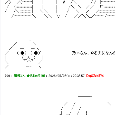
／〉 ／(:::::::::::::| | ｜ | V /＼ / / |:::::::::::
. / (:::::::::::::::::::::| | ｜ | /＼ ＼ ／／ 厂::::::
/ /＼:::::::::::::: | ＼＼ | / ＼ ／ ／:::::::::::::
/:::::::::::::::::::::: ＼ ＼＼ ∨ / ／／＼＼,／::::::::::: /::
＿＿＿_
／ ＼
／ ─ ― ヽ
／ （ ●） （ ●）' 乃木さん、やる夫になん
| （__人__） |
＼ ｀ ⌒´ ,／
／ ー‐ ヽ
709
：
服部くん ◆IATssf219I
：
2026/05/05(火) 22:35:57
ID:qOZzb5Y4
＿＿＿_
／ / ＼
/ / /
＿_,|＿__./ / !