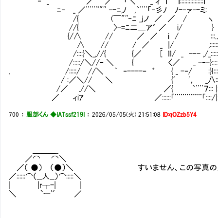
"' ‐ _ ／ ／｀¨¨「＼ ＾ _ ィ ｌ ｌ::::::::::::::::ｌ
ﾆ‐ _ ／¨¨¨ﾟ"'' ‐-ﾆ,ﾉ ,｀¨¨「‐彡ﾉ ﾉ-‐ァ‐-ミ:
/{ (￣"''‐ﾆ _jノ ／ ／ / ヽ
//{ 〉-=ﾆ二＿ア゛ ／ i/ }
{/∧ // ／ ／ i / :::.
∧ // / ／ _ |/ ,::::::
/::::}＼_,//{ {／ [ ｌｌ/ _ -‐- ,/_:::::::
/:::::/＼//‐ ＼ { 〈／ _ -‐-}:::::::::
. /:::::/ //＼ ｀ ‐----‐ ゛ { _ -‐/ :}ｌ::::::::
/ :／＼// ＼ {ﾞ '， _八:::::::::
/／ .//＼ ／{ ｀¨¨７::: |::::::::
／ ィiｱ ／::::::「¨¨¨¨¨¨¨「::::/|:::::l:
700
：
服部くん ◆IATssf219I
：
2026/05/05(火) 21:51:08
ID:qOZzb5Y4
＿＿＿_
／⌒ ⌒＼
／（ ●） （●）＼ すいません、この写真の人見
／::::::⌒（__人__）⌒:::::＼
| |r┬-| |
＼ `ー'´ ／