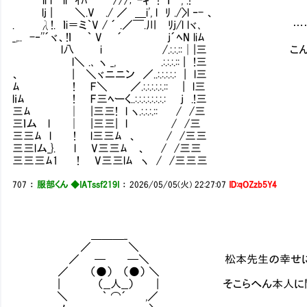
lj | Ⅳ＼.V ./ ／ ＿i', l ﾘ ./〉l ‐- 、
. λ!. ｌi＝ミ｀V / ´ .／￣.川Ⅳﾘj/l lヾ､ 
_,.. -‐''´ヾ、!ｌ ｀ V ´ j´ﾍN liﾑ
l八 i /.:.:.::│|三 こんな男忘
l＼ .､ ヽ _, .:.:.:.:: | !三
、 | ＼ヾニニン ／..:.:.:.:.: | l三
ﾑ ! F＼ ／.:.:.:.:.:.:: | l三
lｉﾑ ! F三ﾍーく..:.:.:.:.:.:.:.: j .!三
三ﾑ │ |三三! l ヽ.:.:.:.:: / /三
三ｌム l │ |三三| l / /三
三三ﾑ l ! l三三ﾑ 、 / /三三
三三lム_}. l V三三ﾑ 、 / /三三
三三三ﾑ1 ! V三三lﾑ ヽ / /三三三
707
：
服部くん ◆IATssf219I
：
2026/05/05(火) 22:27:07
ID:qOZzb5Y4
＿＿＿_
／ ＼
／ ─ ─＼ 松本先生の幸せにはアンタが
／ （●） （●） ＼
| （__人__） | そこらへん本人に聞か
＼ ｀ ⌒´ ,／