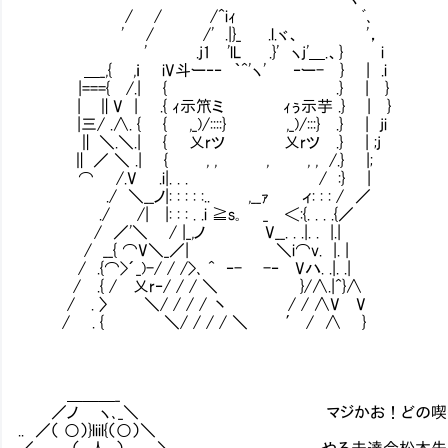
/ / /^iｨ ﾞ､
' / /' .|}_ .l.ヾ、 '，
' .j1 'lL .}' ヽj'＿.、} i
＿_,{ ,ｉ iV斗ー‐‐ ｀^'ヽ' ‐ー- } | .i
|==={ /.| { .} | }
| ∥V | .{ ｨ示笊ミ ｨぅ示芋 .} | }
|三/ .∧. { { ,_)/::::} ,_)/:::} .} | ji
∥ ＼.＼.| { 乂rツ 乂rツ .} | ;
∥ ／ ＼ .| { , , , , , /.} |;
⌒ /.V .i|. . . / :} | 少
./ ＼__ノ|: : : : :.. ,__ｧ ィ: : : / ／
./ /| |: : : . .i ≧s｡ _ ＜:{. . .
/ ／'＼ Ⅵ/ |_,ノ V__. . .|. . |.|
/ __{ ⌒V＼_／| ＼i⌒v. |. |
/ .{⌒>´_)-/ / />､ ^ ‐- -‐ Vハ. .|. .|
/ .{ / 乂r‐/ / / ＼ }/∧.|^}∧
/ . 〉 ＼/ / / / 丶 / / ∧V V
/ . { ＼/ / / / ＼ ′ / ∧ }
＿＿＿_
／ノ ヽ､_＼ マジかお！どの喫茶店か教
.. ／（ ○）}liil{（○）＼
／ （__人__） ＼ やる夫達今松本先生探