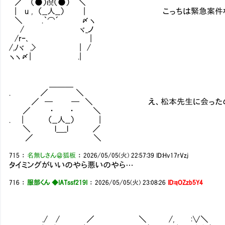
／ （●）i!i!（●） ＼
| u , （__人__） | こっちは緊急案件
＼ .｀⌒´ 〆ヽ
/ ヾ_ノ
/rｰ､ |
/,ﾉヾ ,> | /
ヽヽ〆| .|
＿＿＿
. ／ ＼
／ ─ ─ ＼ え、松本先生に会ったの
／ ・ ・ ＼
. | （__人__） |
＼ l＿_l ／
／ ＼
715
：
名無しさん＠狐板
：
2026/05/05(火) 22:57:39
ID:Hv17rVzj
タイミングがいいのやら悪いのやら…
716
：
服部くん ◆IATssf219I
：
2026/05/05(火) 23:08:26
ID:qOZzb5Y4
./ / ／ ＼ /, :∨＼