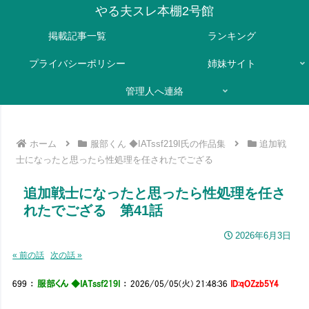
やる夫スレ本棚2号館
掲載記事一覧
ランキング
プライバシーポリシー
姉妹サイト
管理人へ連絡
ホーム
服部くん ◆IATssf219I氏の作品集
追加戦
士になったと思ったら性処理を任されたでござる
追加戦士になったと思ったら性処理を任さ
れたでござる 第41話
2026年6月3日
« 前の話
次の話 »
699
：
服部くん ◆IATssf219I
：
2026/05/05(火) 21:48:36
ID:qOZzb5Y4