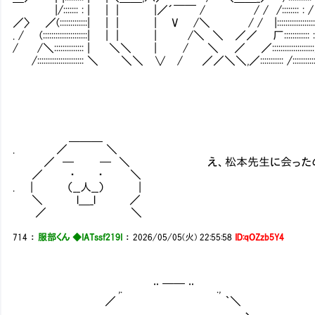
|/::::::: : | | ｜ |／´￣￣ / / / /:::::
／〉 ／(:::::::::::::| | ｜ | V /＼ / / |:::::::::::
. / (:::::::::::::::::::::| | ｜ | /＼ ＼ ／／ 厂::::::
/ /＼:::::::::::::: | ＼＼ | / ＼ ／ ／:::::::::::::
/:::::::::::::::::::::: ＼ ＼＼ ∨ / ／／＼＼,／::::::::::: /::
＿＿＿
. ／ ＼
／ ─ ─ ＼ え、松本先生に会ったの
／ ・ ・ ＼
. | （__人__） |
＼ l＿_l ／
／ ＼
714
：
服部くん ◆IATssf219I
：
2026/05/05(火) 22:55:58
ID:qOZzb5Y4
,. ¨ ￣￣ ¨ .,
／ ｀＼
ヽ