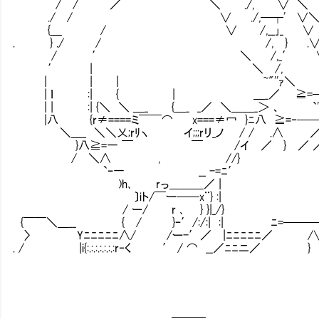
/ / ／ ＼ ./, ∨ ＼
./ / ∨ ./,─┬' ∨＼
{＿ / ∨ /,__｣_ ∨ }
. } ./ / /, } .∨/
/ ′ ＼ /,_′ 
′ | ＼ /, ‘
| | | ~"''ｧ＼ ‘
| ｌ :| { | ＿_／ ≧=─
| | :| {＼ ＼ ＿_ {＿_ _／ ＼＿＿_＞ 、
|八 {r≠====ミ￣￣⌒ x===≠冖 }ﾆ八 ≧=‐─
＼＿_ ＼＼乂;rﾘヽ イ;;;rリ_ノ / / .∧
}八≧=一 ￣ ￣ /イ ／ } ／ 
/ ＼∧ , //}
`ｰ一 __ -=ﾆ′
)h､ rっ＿＿＿／ |
〕iト/￣ー──x¨} :|
/ ー/ r ､ } }|_/}
{￣￣＼＿__ { / }ｰ′/:/:| :| ﾆ=───
〉 Yﾆﾆﾆﾆﾆ∧/ /ー-′／ |ﾆﾆﾆﾆﾆ／ /∨
. / |i{:.:.:.:.:.:.:r‐く ′ / ⌒ __／ﾆﾆニ／ } 
＿＿＿