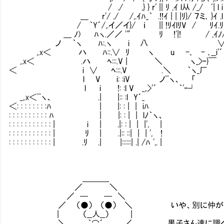
/ ./ ,} } r' || ﾘ ,ｲ l从 /_/ ﾞ| l i .l
＿ r'/ ./ /,.ｲﾊ_｀ .!!ｲ | | |ﾘ}/ ７ミ､ }ｲ .l .
/ ｀Y´/,.イ／イ}/ ｉ || !ﾘｲlﾘV / ﾘｲ.ﾘ.ﾘ 
＿ ﾉ) ﾊヽ.／／ '″ ﾘ !'|! / ,ｲﾉ/./
ノ ｀ヽ ﾊ:.ヽ i 八 ∨/
,.x＜ ハ ﾊ::.∨ ﾘ ヽ u -､ - ､_
,.x＜ .ハ ﾍ:::.V | ＼ ヽ_>ｰ
＜ i ∨ ﾍ:::.V .＼ ｀ヽ_厂 ｾﾞ
l V i: :iV ノ¨ヽ、 「
l i !: :l V _,.>'´ ｀'ｰ┘
_,.x＜¨ヽ、 .| |:: :l Y´_
＜: : : : : : : :ﾊ | |: : | | iﾊ
: : : : : : : : : : ﾊ | |: : | | lﾉ｀ヽ、
: : : : : : : : : : : | i | .|: : | | |', |
: : : : : : : : : : : | ﾘ | .|:: ::| | | ', !
: : : : : : : : : : : | .ﾘ .| |::::::| .| /ﾊ ',. |
＿＿＿_
／ ＼
／ ─ ─ ＼
／ （●） （●） ＼ いや、別に仲がいい訳で
| （__人__） |
＼ ｀⌒´ ,／ 黒子さん達に調べて貰