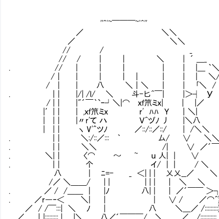
''^ﾟ~￣￣￣~ﾟ^''
／ ＼＼
／ ＼＼
// / _
// / | ｜ ＼ | ´ ＿_
. // | | ｜ | | |＿ ｀
/｜ | | ｜ ｜ | | | ＼
/ | | 八 ＼｜＼ ｜ | ｢＼ /
. ｜| |/| /l/ ＼ 斗-匕^￣| |＞┤ У
/ |｜ |"´￣｀`ｰ┘＼|⌒ ｘｆ笊ミｘ| | |／
|′|｜ | ,ｘｆ笊ミｘ r' ﾊﾊ Ｙ ｜＼
| |｜ |〃r'て ハ Ｖ^ヅﾉ 丿 |＼八
| |｜ ヽ V'＾ツﾉ ／::/::／::/ |
. ｜| ＼:/::／::: ｀ 厶/ ∨ ＼
. ｜| ＼＼ /| ∨ ／´￣ 
. ＼|｜ 〈⌒ ～ ~ ｕ 人| | ∨
. ｜| 个 イ/ | ｜ / ＼
八 | ﾆ=- _ ＜| | | 乂乂__／ ＼
/／ ＼＿＿/ | | | | | ｜ ＼ ＼ 
. ／ / /＿＿ ｜ |ﾉ 八| | | ／´￣￣ ＞
. ／r―‐＜ ＼| | | ∨ / ／⌒^} 
／ / /￣:::| ＼ ﾉ | 八 ＼＿／ /:::::::
＿／ ｜|::::::::: | |＼＿＿,八／´￣￣￣/ ＼＿＿_／ /:::