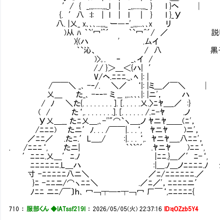
′/ { _,,,......,,,_l | _,,.....,,,_ } l }ヘ │
{. ′八 :l: | l | l | } l }_У
八. |乂_ x､､､...,,,_ ー―‐'_,,,...､､x リ
)从 ﾊ ｀`'冖'^´ ｀`冖^´/ ／ 説明し
){(ハ ' .厶イ
｀`沁、 / 八 黒子にやる夫様の
)>｡. ｰ _､イ /
/./ }＞＿＜{ハ| ′
V/ヘ.ﾆﾆﾆ._､ﾍ |: |
/￣￣＼ _､ -‐/. ＼／ ‘|: |ミ＿／￣＼ │
乂＿ た_､ -‐‐- ミ __ ,,..､､､|: |ニ'， ハ
/ ﾉ ＼た{. . . . . . . . ]. [. . . . .乂.〉ﾆﾔ＿_／ :}
( / た‘,. . . . . . . .]. [. . . . . . /.ﾆ-ﾔ .ノ
У乂＿__ たﾆ乂＿,､-''"⌒`ヽ＿_ノ ﾔニﾔ＿＿(ﾆ'，
/ﾆﾆﾆ) たニ′ﾉ. . . /￣￣|. . .‘, ﾔニﾔ )ニ'，
／ﾆﾆ／ .たﾆ.′L＿_/ :|. . . ‘,. ﾔニﾔ＿_八ﾆﾆ'，
. /ﾆﾆﾆ‘, たニ| ｀``^´ .ﾔニﾔ )ﾆﾆ‘,
′ﾆﾆﾆ.乂＿′ﾆ.ﾉ |ﾆﾆ.}＿／′ﾆ-‘,
Ⅵﾆﾆﾆﾆﾆﾆ.L＿ハ :|＿.ﾉ＿ノﾆﾆﾆﾆ.ﾉ ｼｭ
寸 -ﾆﾆﾆﾆﾆ八ニ＼ ／ﾆ/ﾆﾆﾆﾆﾆﾆ.／
}ﾆ -ﾆﾆニ/⌒ヽﾆﾆ＼ .／ﾆ／'，ﾆﾆﾆﾆニ′
ﾉﾆﾆ ニﾆ/￣〕ｈ､ 冖￢┯─‐┯￢冖 厂￣‘,ﾆﾆﾆﾆﾆ{
710
：
服部くん ◆IATssf219I
：
2026/05/05(火) 22:37:16
ID:qOZzb5Y4