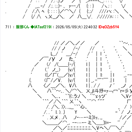
. / : : ￣/ /.: :.}:ノ ／ { ＞‐‐‐＜_: : : :. ∨
/ _,,､‐/ /.:. :.:.}- ､ ｧ--./{ {: : } /ヽ.: : ∨
. / /.∧ ﾍ {: : : : }／⌒＼/ { {:.:/ ///ハ: :＼ ＼
/ {/ ∧ ヽ乂__ノ＼. ／ 八＿∨. /:////ﾊ: : : ＼ 
711
：
服部くん ◆IATssf219I
：
2026/05/05(火) 22:40:32
ID:qOZzb5Y4
// ／／＼.／／ ／ ｀`～､
// / ノ /-/ // ‘, '， ＼ 
L_./ ′＿/-/ / ′| l ‘,. '，. ＼
／￣ﾉУ ノ た_′ .′ | l ‘, '， '，
／ (/ ./(＿＿{-/{ l | | ｌ ‘,. '， ‘,
. / (.′ノ_,.) {v/{ l | | ｌ ‘, ‘,
′ ({／厂(＿／{v/{ l | | ｌ: | l _､-
{. (厂/／V. {v/{ l | _､-''"~￣ .| l | 
八 〈／＿／＼. V八 l | . / / ﾉ ′ _ノ ／
＼ 八｀`～､. ＼/⌒＼. 乂_jI斗抒=ｧ￢冖
＼ ＼､、 ｀`{(:.う:ﾉ ＼ ｀`'ゞぅツ′ ＼V
｀``／./＼｀`` 乂｀`ヽ ｀¨⌒ """ 厂
/. ./＼. )>｡..,,__｀``心、 _ / ) 
/. . ′l. ). .} Y ＼ ｰ ' / 
′. 乂メ . .八 .ﾉ‐…‐-ミ〕Iｯ｡.,, /／／
＼＿＿_／⌒_､ -‐…‐- ミ.＼＿_〕I=- '′./
／＼／ﾆﾆﾆﾆﾆﾆﾆﾆ.＼Vヘ＼/￣＼/′