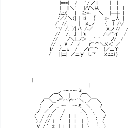
|===| / ' / ／|l | | 
| ∥＼[ |/V＼从 | | ｜ 
ﾑﾆ《 | ≧=- _ ＼ |ー┼ | 
/／/ ＼（| | l:{ } ｚ- __人 
/′//, ,Ⅵ ｜ |乂_,ノ { } /∨ 
⌒/ /, '/| 八 |/::／ 乂.ノ // /l
// /, ,| |｀u /::／"イ / 
// ./＼j__.ﾉ＞ _ ´ ｀ ＿ノ/ /
// , -V /--ﾉ r''"⌒＼乂＜__／
l/ /二ゝ' / ／r''~⌒ }／二Υ
/ |.|二| ／二У .し了 .乂ﾆﾆ} }
│
│
_､ -‐…‐- ミ
／￣＼ | /￣＼
ノ￣＼_､-''"⌒'Y'⌒｀`ヽ、／￣＼
( ／ _､ -‐ ‐- ミ ＼＿＿ﾉ
ノ￣／ ／ / .＼ `､ ＼
(＿_/ // ./ | l ‘, '，＿.ﾉ
) ./ // l ′ | l | } ‘, (
У ./ ′.:l: | l | l | } ‘,＿)