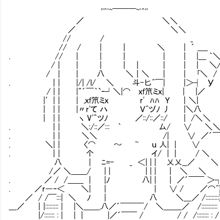
''^ﾟ~￣￣￣~ﾟ^''
／ ＼＼
／ ＼＼
// / _
// / | ｜ ＼ | ´ ＿_
. // | | ｜ | | |＿ ｀
/｜ | | ｜ ｜ | | | ＼
/ | | 八 ＼｜＼ ｜ | ｢＼ /
. ｜| |/| /l/ ＼ 斗-匕^￣| |＞┤ У
/ |｜ |"´￣｀`ｰ┘＼|⌒ ｘｆ笊ミｘ| | |／
|′|｜ | ,ｘｆ笊ミｘ r' ﾊﾊ Ｙ ｜＼|
| |｜ |〃r'て ハ Ｖ^ヅﾉ 丿 |＼八
| |｜ ヽ V'＾ツﾉ ／::/::／::/ | 
. ｜| ＼:/::／::: ｀ 厶/ ∨ ＼
. ｜| ＼＼ /| ∨ ／´￣ 
. ＼|｜ 〈⌒ ～ ~ ｕ 人| | ∨
. ｜| 个 イ/ | ｜ / ＼
八 | ﾆ=- _ ＜| | | 乂乂__／ ＼
/／ ＼＿＿/ | | | | | ｜ ＼ ＼ 
. ／ / /＿＿ ｜ |ﾉ 八| | | ／´￣￣ ＞
. ／r―‐＜ ＼| | | ∨ / ／⌒^} 
／ / /￣:::| ＼ ﾉ | 八 ＼＿／ /:::::::
＿／ ｜|::::::::: | |＼＿＿,八／´￣￣￣/ ＼＿＿_／ /:::
|/::::::: : | | ｜ |／´￣￣ / / / /:::::