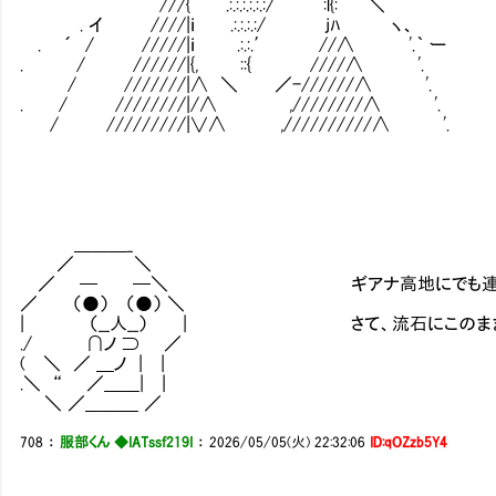
///{ .:.:.:.:.:.:/ :l{: ＼
. イ ////|ｉ .:.:.:.:/ jﾊ ヽ、
. ´ / /////|ｉ .:.:.′ //∧ '.｀ ー
. / //////|{, ::{ ////∧ '.
/ ///////|∧ ＼ ／-//////∧ '.
. / ////////|/∧ ,////////∧ '.
/ /////////|∨∧ ,//////////∧ '.
＿＿＿_
／ ＼
／ ─ ─＼ ギアナ高地にでも連れ出して武
／ （●） （●） ＼
| （__人__） | さて、流石にこのまま情報
./ ∩ノ ⊃ ／ γ
( ＼ ／ ＿ノ | | 
.＼ “ ／＿＿| | 
＼ ／＿＿＿ ／
708
：
服部くん ◆IATssf219I
：
2026/05/05(火) 22:32:06
ID:qOZzb5Y4