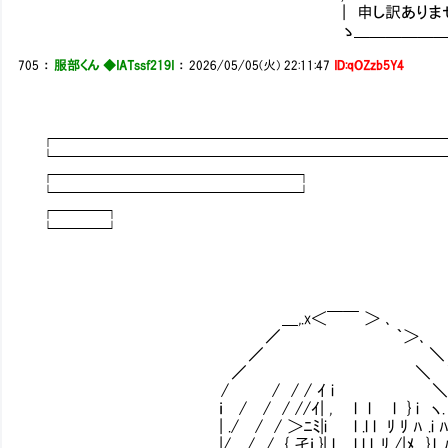
| 申し訳ありません、聞きたい
ゝ＿＿＿＿＿＿＿＿＿＿＿＿
705
：
服部くん ◆IATssf219I
：
2026/05/05(火) 22:11:47
ID:qOZzb5Y4
┌────────────────────────
└────────────────────────
┌───────────────┐
└───────────────┘
┌───┐
└───┘
＿,.x＜￣￣ ＞ ､
／ ｀＞､
／ ＼
／ ＼ 
/ / / / ｲ i ＼
ｉ / / / //ｲ| , l l l } i ヽ. 
| ./ / / ＞ﾆﾐ|i l .l l ﾘ ﾘ ﾊ .i ﾊ
|/ / / { 孑ｉ }| l .l l l .ﾘ /|ﾒ､ }.l .ﾊ 