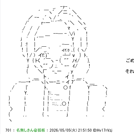
_, -ｧ- ､
´ ￣ヽ´ ／二 _ ＼
／ -‐ ､´ ヽ / ´_ ｀ ＼
/´ r-一｀' ´￣ ヽ｀＼ ＼ヽ
./ / / ﾏ 、 ヾ
' / / ＿ --─ - .∨i !
.i ' i ´￣ Y i |
.| :! | ＿ , -─ ､! | !
! | !／´ _, ｀ ィr;ｩ ､{ ( ヽ/
ヽ ! / ) イf;ﾟj` , ┴┘ｖ } ﾄ､
Y { ﾄく ´￣ヽ - { "" ﾉｲ/ }, ごめ
.j ヽ. ヽ"" _ﾉ .;. ` ‐- ｲ/ !
{ ＼厂 -,_一 , y / それより隣にい
､ ＿ ト , イ ! ＿ ,
,. -─→ ´￣ ヽ|ヽー-ニ - イ 7´￣ ｀ヽ ＿
/ |' ﾄ､ ○ f Y´￣ ｀ヽ
' Y. | !::.. ..__ | ! {
} i i | :.. ...... . { | '
! !. | ! :::.:.. ..○ ! { !
〉 | i | .. ... .. | | 〈
{ , , { 、 j ､ ,
ヽ
701
：
名無しさん＠狐板
：
2026/05/05(火) 21:51:50
ID:Hv17rVzj