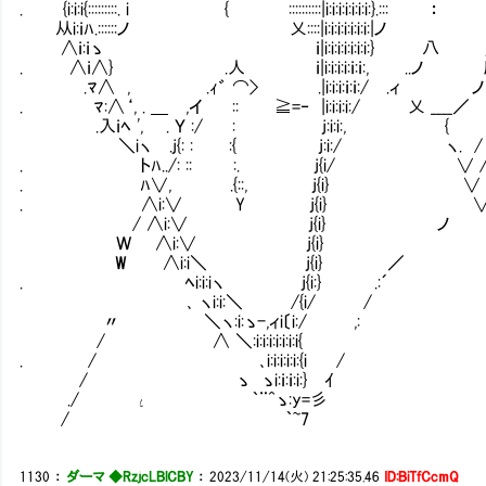
. {i:i:i{:::::::::. i { ::::::::::|i:i:i:i:i:i:i:}.:::
从i:ｉﾊ.::::::ノ 乂::::|i:i:i:i:i:i:i:|ノ }
∧ｉ:ｉゝ ｉ|i:i:i:i:i:i:i:} 八 j
. ∧ｉ∧} .人 ｉ|i:i:i:i:ｉ:ｉ:, ..ノ 
.ﾏ∧ , .ｨ゛ ⌒> .|i:i:i:ｉ:ｉ:/ .ィ ノ
. ﾏ:∧‘, . ＿ ,イ :: ≧=‐ |i:i:i:i:/ 乂 ____／
.入ｉﾍ ', . Ｙ :/ : j:i:i:, {
＼iヽ .j{: : :{ j:i:/ ヽ. /
. トﾊ../: :: :. j{i/ ∨ 
. ﾊ∨, .{::, j{i} ∨ 
. ∧i:∨ Y j{i} 
/ ∧i:∨ j{i} ノ
Ｗ ∧i:∨ j{i}
W ∧i:i＼ j{i} ／ 
. ﾍi:i:iヽ j{i:} .:´
､ ヽi:i:＼ /{i/ /
〃 ＼ヽ:i:ゝ-,ィi〔i:/ ,:
/ ∧ ＼:i:i:i:i:i:i:i
. / ､i:i:i:i:i:{i 
/ ゝ ゝi:ｉ:ｉ:i:} ｲ 
./ ι ｀¨^ゝ:y=彡 
/ ｀~7 
1130
：
ダーマ ◆RzjcLBlCBY
：
2023/11/14(火) 21:25:35.46
ID:BiTfCcmQ