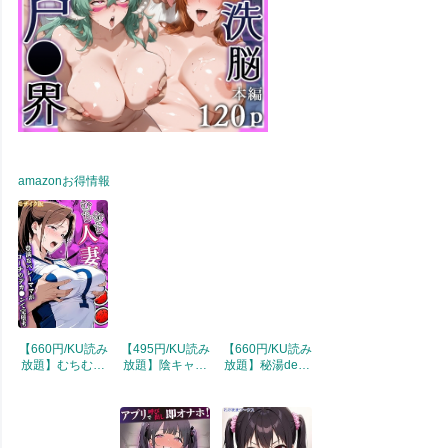
amazonお得情報
【660円/KU読み
【495円/KU読み
【660円/KU読み
放題】むちむち
放題】陰キャの
放題】秘湯deマ
人妻●●～豊満な
デカチ●がバレ
ッチング 非モテ
バレーママがコ
た日～ナメてた
の俺に訪れた征
ーチのデカチ●
オタクは規格外
服人生 (あいラ
で完堕ち～ モザ
チ●ポ～ モザイ
ビ)
イク版 (あいラ
ク版 陰キャのデ