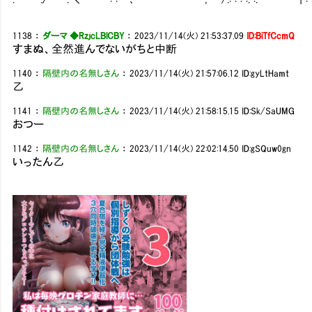
1138
：
ダーマ ◆RzjcLBlCBY
：
2023/11/14(火) 21:53:37.09
ID:BiTfCcmQ
すまぬ、全然進んでないがちと中断
1140
：
隔壁内の名無しさん
：
2023/11/14(火) 21:57:06.12
ID:gyLtHamt
乙
1141
：
隔壁内の名無しさん
：
2023/11/14(火) 21:58:15.15
ID:Sk/SaUMG
おつー
1142
：
隔壁内の名無しさん
：
2023/11/14(火) 22:02:14.50
ID:gSQuw0gn
いったん乙