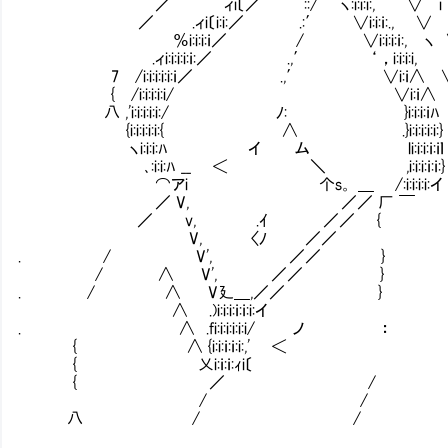
／ ィi〔／ ::/ ヽ:i:i:i:, ∨ i 
／ .ィi〔i:i:／ .:′ ∨i:i:ｉ:., ∨ 
％i:i:i:ｉ／ / ∨i:i:i:ｉ:, ヽ ∨
.ィi:i:i:i:ｉ:／ .,′ ‘ ，i:i:i:i,
7 /i:i:i:i:i:ｉ／ .,′ ∨i:ｉ∧ ∨:
{ /i:i:i:i:i/ ∨i:ｉ∧ 
八 ,'i:i:i:i:i:/ ﾉ: }i:i:i:ｉﾊ }
{i:i:i:i:i:{ ∧ .}i:i:i:i:i:}
ヽi:i:i:ﾊ イ ム li:i:i:ｉ:ｉｌ 
､:i:i:ﾊ __ ＜ ＼ ,i:i:i:ｉ:ｉ:} 
⌒アi 个s。 ＿ /:i:i:i:i:イ
／ V, ／／ 厂 ￣
／ v, .ｲ ／／ {
V, 〈ﾉ ／／
. / V', ／／ }
/ ∧ V', ／／ }
. / ∧ V廴＿,／／ }
∧ .)i:i:i:ｉ:ｉ:i:イ
. ∧ .fi:i:i:i:i:i/ ノ ：
{ ∧ {i:i:ｉ:ｉ:i:,' ＜
{ 乂i:ｉ:ｉ:ｨi〔
{ ／ /
/ /
八 / /