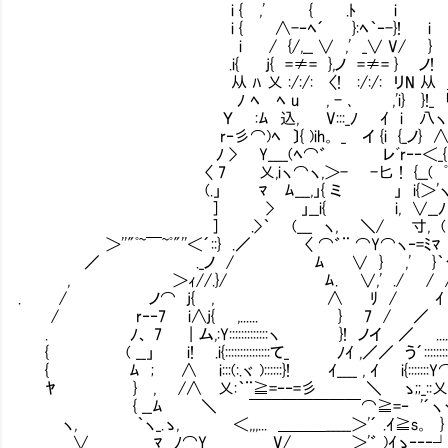
i { ,' { .ﾄ i
i { ∧-‐ﾍ´ }:ﾍ｀‐-}! i
i / {/,__ ∨ ,' _∨ V/ }
.i{ j{ =≠= },ノ =≠= } ノ!
从 ﾊ 乂 :/:/: 〈! :/:/: リN 从 ＿_
ﾉ ﾍ ﾍ u , - ､ ,'i} }!_ 「 「 
Ｙ :ﾑ 込, V:::_ﾉ ｲ i 八ヽしし
r‐彡⌒)ﾍ 〕{ )ih。 _ イ {i {_ノ} ∧
ﾉ > Y____(ﾍ⌒゛ レﾞr‐‐＜_{ _ 
〈 7 乂,iヽ⌒ヽ,＞- -匕 ! {__( ﾟ
(.」 ﾏ ﾑ___,」{ ミ 」 i{＞'ヽ
] > 」__i{ i, ∨__ﾉ ﾟ, ∧
] .>｀ (___ ヽ, ＼/ 寸, (
＞''"ﾟ~￣~ﾟ"''＜´::} .／ 〈 ⌒゛¨ ⌒Y⌒ヽ‐=ﾐ
／ ._ノ / ﾑ ∨ } ,' }｀ヽ
, ＞ｨ//.}/ ﾑ. ∨,' ./ / 
. / ノ⌒ j{ , ∧ ﾘ / ｲ 
/ r‐‐7 i∧j{ ,...... } 7 /
. ﾉ、 7 | ム,:Y:::::::::::::ヽ }! ノイ ／ ..
{ ( __」 i! .i{:::::::::::::::て_ ﾉｲ ,／／ う´:::::::::
{ ﾑ ; ∧ i:::(:.ヾ )::::::}! ｲ____ , ｲ i{:::::::Y⌒:
ﾔ } , /∧ 乂:｀¨≧=‐‐=彡 ＼ ゝ;;_::乂
{ __ﾑ ＼ ￣￣￣￣￣￣￣⌒≧=‐ '´ヽヽ
ヽ, ｀ヽ_.ゝ, ＜,,,... ＿＿＿_____＞'´ .ｲ≧s。 } 
∨ ﾏ ﾉ⌒Y V/ ＞'゛ )ｲゝ‐‐‐┘