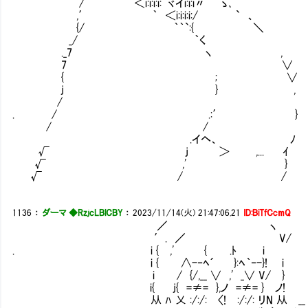
/ ｀ ＜i:i:i:i:｀ヾイi:i:i〃 ゝ､
,′ ｀ ＜i:i:i:i:/ ` 、
{/ ｀｀`:{ ＼
_/ ｀く
._7 ヽ ,
7 ∨
{ ; ∨
j } ,
/
. / .:′ }
/ /
.イヘ、 ﾉ
√ j ＞ ,... ｲ
√ ,' }
√ / /
1136
：
ダーマ ◆RzjcLBlCBY
：
2023/11/14(火) 21:47:06.21
ID:BiTfCcmQ
／ ヽ
′. ／ V/
. i { ,' { .ﾄ i
i { ∧-‐ﾍ´ }:ﾍ｀‐-}! i
i / {/,__ ∨ ,' _∨ V/ }
i{ j{ =≠= },ノ =≠= } ノ!
从 ﾊ 乂 :/:/: 〈! :/:/: リN 从 __