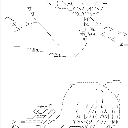
, ｀ヽ, } ｀ヽ,‐ﾐ, ヽ ／⌒ｰ‐ﾞ
寸 ⌒ｰ‐‐ヽ__)⌒ヽﾉ ,イ⌒ヽノ
寸 :⌒>__Y⌒ヽ～
⌒ヽ. 丶 }イ:
: 乂_____ ＞ : ~~＼ i:x、 .>
_＞゛ ＼ 、__} )h。 : ⌒
＼ 寸{_うぅぅ ＜. ⌒＞ __
ヽ ﾏ:! `'＜ 
____ ゝ ﾉ .≧==――
￣ ⌒≧s｡..,, ｲ
⌒≧s｡..,,______:／
_,,､､､､､､､,,_ ,,､､-‐-､
>''´ ｀''＜ ',
, ' ｀ ヽ ` ､
/ ∨
,' , i. i '/
,-v‐,‐.∩. ′ ′ / / ,i i、 ', i i }
<_〈__／'_/''> .′ { Ⅳ/ /.i i.i人, } i i }
＿／ﾆﾆア´／ ／ 从 |,ｨ≠ﾐ.{ /'ﾋｿ| } i i }
＞―==ﾆニニニ/／＞''´ Y^ﾍヽ弋ソ ﾚ' :/:/:| }ﾊﾚ
V｀ヽニニニﾆ二|^/ ／ ｨzzzzxﾍ乂:/:/ _ , ｲレ'"