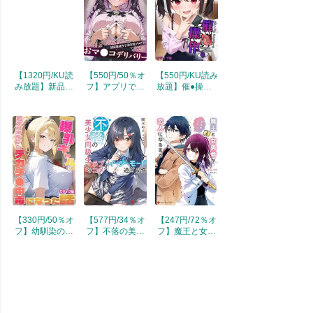
ビ(R))
カチ●がバレた
日 モザイク版
(あいラビ(R))
【1320円/KU読
【550円/50％オ
【550円/KU読み
み放題】新品ギ
フ】アプリで呼
放題】催●操作 -
ャルの穴から抜
び出し即オナ
ヒプノシスコン
け出せないッ モ
ホ！国家推進少
トロール- モザ
ザイク版 (あい
子化対策プログ
イク版 (あいラ
ラビ(R))
ラムおマ●コデ
ビ(R))
リバリー (あい
ラビ)
【330円/50％オ
【577円/34％オ
【247円/72％オ
フ】幼馴染の爆
フ】不落の美少
フ】魔王と女勇
乳ギャルが陰キ
女同級生とのラ
者が生まれ変わ
ャオタクのデカ
ブコメがイージ
って、恋人にな
チ●中毒になっ
ーモード過ぎる
るまで 【電子
た話 モザイク版
件 【電子特典
特典付き】 (講
(あいラビ(R))
付き】 (講談社
談社ラノベ文庫)
ラノベ文庫)