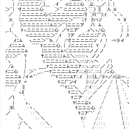
| /ﾆﾆ二二二/_〕＿ , イ ｨiニニﾆ心 ',≧｡.＿／. | . |
＞'´| 寸ニニニニ心 ＞''´ニニニニニ〉 ',´.〉 ∥ 人 乂
／ /ニニニニニ心＜ニニニニニニニ/l} ',只⌒〉,ｲ ｀ヽ
乂 |ニニニニニﾆﾆﾑニニニニ＞''¨¨´ﾆﾘ }!ハソ ﾍ V
/ 〉ニニニニニﾆﾆﾑニ＞''´{ニニニア 八 ﾑ､ '，
_,､〔. ﾏヽニニニニニﾆﾆ心 ／ﾏニア´ ,ィ＼ヽ/心. } }
｀ヽ. ﾊニニニニニ＞'´,ｲ 〉ア ,ィニニニﾆ厂八 ﾉ 
,ｲﾆﾑ ヽニニ＞''´ｈ､ / /寸ニニニニニソ ﾉ ) -=彡イ
,ｲﾆﾆニﾑ ｀^^´ﾏニニニ心､ { ﾉニニニニﾆ（ Y ﾉ
/ニニニニﾑ }ニニニニﾑ＜ニニニニニノ ノ' ノ
ニﾆ＞''´ Y ﾔニニニﾆﾆﾑニ＼::::::::::::ヽ ノ'ノ
｀ヽ } ヾ二二ニﾆﾆﾑニﾆ＼::::::ソ::ヽヘ ／)
/ﾑ } ＿__ﾏ二ニニニﾑニニｱ:::::ヽ::ノ::::::',／ /_〉
ｲﾆﾆ心 } ＞''´_,,､､-‐ﾏ二二ニﾆﾑニｱ:::::,ｲ}:::::', ::::::| /ﾆ心､
ニニニﾑ /イ≠"´ ⌒ﾏ二ニﾆﾑｱ:::,ｲ }::::::}廴/彡=／ﾊ}≧=-､､,
ニニニｱ. 〃 ﾏニ厂ンイ }:::::/／ /／ / | ',＼ﾆ
⌒⌒/ ∥ ⌒ﾏﾆﾆ＼. /::ｲ: : :.／ ./ |. ', 
. ′ヽｌ{ ﾏ二ﾆ＼/'´: : ／ ./ | '， 
／ｌ ', ﾏ二ア : : ／ / |. '，: .
| ゝ、 ﾏ(ニﾆ≧x / |: . ヽ: : 
.:叭 . :丶、 ﾏニニニ心. /: |: : ＼: : 
.／ 、 : : ＼ ﾏニｱ⌒` /: |: :
. ＼ : : ＼ ﾏ/. /.: : | : : 
.:/ ＼ : : ＼ ', /.: : : :. |: : :. 〈
. ./ .＼ : : ` ､ ', /.: : : :. :. | : :