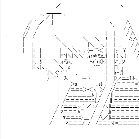
／ ヽ
＿＿＿
''ﾞ´／ | ｀
／ ´ .／ .| ヽ .∧
// ./ , ' / ∧
. // ./ , | | / ∧
|' ' ＼ ＼ ＼ .! | /:.∧
| | ＼ .＿ |＼ ヽ.| | __ / ∧
| |i:. | | ＼＼ヽ .､ {―｀''＜ :| |γ Y ./
|i:. | |⌒|＼|＼＼´ ,ｨr≠ミx..:| | ) ヽ
|i､ !: ＼.,ィ芍k､ ﾍr' u)》.:| |こ_.ソ 
|i ヽ{ヽ ､ ＼ ゞ'' ｀`~ .| |¨{ ┐ 
',|＼ <⌒｀` ､ :| |r-t'}＿
} ｀` 入 ー ｧ | |>,ィニﾆ〕iト､
| ＞s｡ ｡s〔 , .'/ニニニニ=
| /ニニﾆ＞＜ヽ >/ //ニニニニニ
| ./ニニニニニﾑ } ./ /∥ニニニニニ
| /ニニニニニﾆﾆ}_/ /.∥ニニニニニニニ
/ /ニニニγ´ ／ : / /ヽ{iニニニニニニニ
/ ﾏニニニﾑ¨¨ : / / .{iニニニニニニニﾆ
. / ﾏニニﾆﾆ} ＿ / ∧／.{iニニニニニニ
/ ﾏニニニ/ / /ニニﾆ寸=ニニニニ