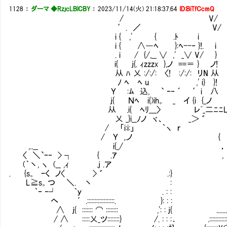
1128
：
ダーマ ◆RzjcLBlCBY
：
2023/11/14(火) 21:18:37.64
ID:BiTfCcmQ
/ V/
′. ／ V/
i { ,' { .ﾄ i
i { ∧―ﾍ }:ﾍ--‐ }!. i
. i / {/,__ ∨ ,' _∨ V/ }
i{ j{. ｨzzzx },ノ ==＝ } ノ!
从 ﾊ 乂 :/:/: 〈! :/:/: リN 从
ﾉ ﾍ ﾍ u ,' i} }! 【漠然と
Ｙ :ﾑ 込, ` ｰ‐ ´ ′i 八
j{ Ｎﾍ i{)ih。 _ イ {i {_ノ 【急
从 .i{ ﾍﾘ___〉 レﾞ_二ﾆﾆL
乂 _}i__ﾉノ ヾ、 _＞ ゛
/ 「i:i:」 ｀ヽ ｒ
/ Ｙ ,.ノ { 
,..__ i{_/ ， 
〈 ＼`ｰ‐ > ┐ { .ｱ ,
(｀丶, ヽ (__ ,ｨ .j .ア 
. {s。 ｰく ノ〈 > ゛ .:} ヽ V/
L≧s。つ ＼. 丶 : ' ，. V/ 
｀ｰ ‐┘ ｀ｙ . : : 寸 Vノ (
ヘ ′.::::::::::::::::::. }: : : 
∧ j{ ::::::: ⌒ :::::::: ,': : j{ ......
/ ∧ :::::乂_ツ::::::::} /. : : :． .::::::::::::