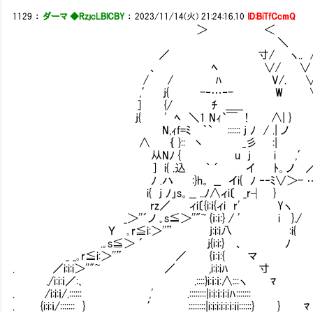
1129
：
ダーマ ◆RzjcLBlCBY
：
2023/11/14(火) 21:24:16.10
ID:BiTfCcmQ
＞ ＜
＼
／ 寸/ ヽ.. 
、 ﾍ ∨/ ∨ 
/ / ﾊ V/. ∨ 
,′ j{ -‐…‐- W 
] {/ ﾁ _____ '
j{ ' ﾍ ＼1 Nｨ`￣ ! ∧| } '，
N,ｨf=ﾐ ｀` :::::: j ﾉ / .| ノ
∧ ｛ }:: 丶 _彡 :|
从Nﾉ { u j i ,′ /
] i{ .込 ｀ ´ イ ﾄ。ノ ／ / :
ﾉ .ハ :}h。 __ イi{ ﾉ ‐‐ﾐ∨＞- 
i{ j ﾉ」s。__ ..ﾉ∧ィi〔 _r┤ }
rz／ ィi〔{i:ｉ{ィi r' Yヽ
_＞''´ノ ｡s≦＞''"~ {ｉ:ｉ:} / ' i 
Ｙ ｡r≦i:＞''” j:i:i八 :i{
.｡s≦＞ ´ j{i:i:} 、 ﾉ
_ _｡r≦i:＞''” ／ {ｉ:ｉ:{ マ Ⅶ u
. ／i:i:i＞''"~ ／ ,i:i:iﾊ 寸
./i:i:ｉ／:､ .::::}i:ｉ:ｉ:∧:::ヽ ﾏ Ⅷ
. /i:i:ｉ/.:::::: ,' .::::::::|i:i:ｉ:ｉ:iﾊ::::::
. {i:i:ｉ/::::::: } ′ ::::::::|i:i:i:i:i:ｉ:ｉi::::::} 