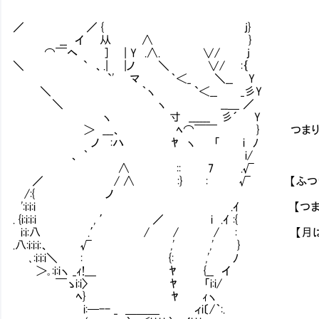
／ ／ { j}
__ イ 从 ∧ }
⌒￣ヘ ] | Y .∧. ∨/ j
＼ ` 、.| |ノ ＼ ∨/ :｛
`' マ ｀＜_ ＼__ Y
＼ ｀ヽ `＜__ _彡Y
＼ ヽ __＿ ／
ヽ 寸 ______ 彡´ Y
＞ ___、 ﾍ⌒￣￣ } つまり私の情報
ノ :ハ ﾔ ヽ 「 i ﾉ
、 ｀ i/
∧ :: 7 .√
／ / ∧ :} : √ 【ふつりと、月の
/:{ ノ
':i:i:i .ｲ 【つまりこの怪人さえ居
. {i:i:i:i , ′ ／ i .ｲ :{
i:i:八 .′ / / / : 【月は両
.八:i:i:i:、 √ ,' ,' }
､:i:i:i＼ : {: ,' ﾉ
＞｡:i:iヽ _ｨ!＿ ﾔ {__ イ
￣ゝi:i〉 ﾔ 「i:i/
ﾍ} ﾔ ｨヽ
i:─-- _ ＿＿＿ ィi〔/｀:.