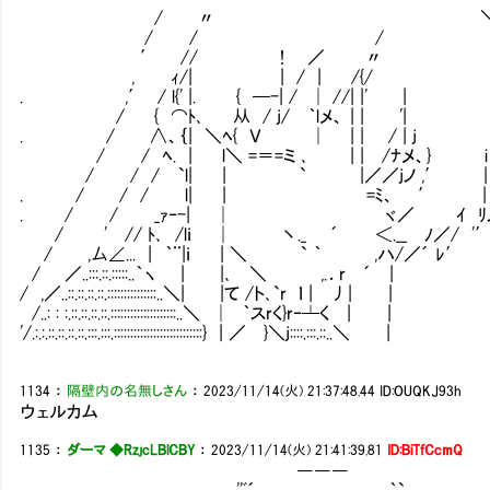
/ 〃 
/ / / 
′ // ! ／ 〃
, ｨ/| | / | /{/
. ,′ / l{' |. { ─-| / │ //| |' | 
/ { ⌒ﾄ､ 从 / j/ ｀lメ、 | | '
. / ∧、｛| ＼ﾍ{ Ｖ │ | | / | j
/ / ﾍ. | l＼ =＝=ミ ､ | | /ﾅメ、} i
/ / / `l| | ` |／／jノ ,′ | ′
. / / / l| | =ﾐ、 ′ | 
. / / _ｧ‐-| │ ヾ／ ｲ ﾘ
/ ' // ﾄ､ /lｉ │ 丶._ ´ ＜.__ ﾉ／/ '
/ ,厶∠... | ｀¨|ｉ | ＼ ` ｀ ,ハ/／´ ﾚ′
/ ／..:::.::.:::::..｀ヽ | |､ ＼ ,.．r ´ |
/ ,／..::.::.::.::.:::::::::::::::..＼| |て /ト､`r ｌ | 丿| |
/..: : :.::.::.::.::.::::::::::::::::::::..＼ │ ｀スrく}r‐┴く | |
'/.:.:.::.::.::.::.:::.:::.:::::::::::::::::::::::::::} | ／ }＼j::::.:::.::..＼ |
1134
：
隔壁内の名無しさん
：
2023/11/14(火) 21:37:48.44
ID:OUQKJ93h
ウェルカム
1135
：
ダーマ ◆RzjcLBlCBY
：
2023/11/14(火) 21:41:39.81
ID:BiTfCcmQ
―――
''ﾞ´ ｀`