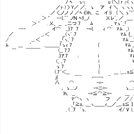
ﾉ ﾍ ゝ┐ u (＼} r┌( ヽ｀
／ｧ ) 〉 Y／ ／､ ゝ ア ｲ ＼ ヽ ヽヽ
.／ <_ノ.ノ ノ ／ﾍ i{)ih。 こ イ {i { ＼ 
＞ ゛ ‐‐ﾐ.^´ ノＮ ﾍﾘ__ﾉ 乂レﾞ_ ／ ___
＞ ゛ . 乂_ __ _.二つ 7 ﾑ _ 
-‐‐ イ⌒ ._｝7 7 ｰ=ﾐ ｨ ⌒ ﾏﾑ _
／ _､＜ __(ヽ' .7 ﾏﾑ ｛_
./ ._､＜ ._「ヽ,' 7 ﾏﾑ __) .__
ﾑ ___ ` .＿＿＿「ゝｨ 7 { ﾏﾑ _(
~~ ￣￣￣ (__ 7.7 ﾏﾑ_
.｝ｱ.7 ι i ﾏﾑ_
(_ ,.'7 i ﾏﾑｱ 貴女を此処で
ゝ 7 } Ⅴ
(.7｀＜__ { ___ :_,..｡s≦⌒
.j{ ¨¨¨ ‐---‐ ¨ ： 【パ
八 ⌒ ‐=‐ ⌒ 
、 ゝ....:ノ ‐=ニ=‐ ゝ....:ノ
)h｡ __ ‐=≦⌒≧=‐ ___ .､
ﾏ⌒ヽ ヽ フ ／ ／./
_「≧s。.___ヽ_______ｨ___／_,,,｡s≦ ｝
, ( .７ ｀ゝ, イ/ V ),