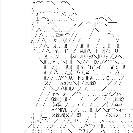
〃⌒¨¨⌒＼ー ⌒＼
i{. . . . . . . . . .ヽ. . . . . ヽ
i{. .r'⌒¨¨¨¨⌒. .＜. . .ハ ＿_
i{. .{. .⌒ゝ._. . . . . . .｀ヽ. .}! ＿_ 〃⌒ヽ＼_
i{. ‘. . . . ⌒＼. . . . . . ..ノ ／ ⌒ ∥⌒｀ヽ￣￣
i{. .∧. . . . ＼..ゝ. __,／ , /＼ :.
i{ / ∧. . . . . ≧=-⌒ / / ./ ⌒ヽ
j{ . / ∧. . . .ﾜ. . .∨ / / / ′ / V
‘. . ./ ∧. . .ｷ. . . .}! .′/ .j{ :i{ .′ .; }! }!
‘ . . / ∧. . ﾏ. . . {｀.i{ .:′从i{八 {Ⅵ/}/ ; }り
、. .}!. ゝ. .ﾝ . . . . i|从 ｨf♡ｯﾒ＼{f♡ｯ ./_ノへ、
＼i{ . . ﾊ. . ｀ヽ!. i| ＼{/:/: l〉/:ノイ⌒｀ヽ. .:.
i{. . ./j{. . . ..}!..i| j{ ゝ ｀tｧ' .イ . . . .W. ;. . .}!
i{. ./ 八 . . ﾉ__i{. 八 (_≧=´. . . . . . ・ . /}. . ;
i{./ /. . .V⌒_从 トゝ }i:圦. . . . . .C. , . ; . /
乂/. . . .,ﾊ.:(乂:.＼{ ./.乂i:i:i〉 . . . . ／. /. /
/⌒＼_,/.八{Ll}ノ _/. ./. . . . . . .／ ; ,. . ,
./ / rへ .ﾊ ／⌒ .′. . . . .,. . ../ｲ.
/ / 〈i:i:i:i:} j{ /. . . . /. . . . .／. . ./.／ ,.i:i:i:i;〉
./ / }i:i圦 ,/. . . . r'ノ . . /. . . . ／{ /i:i:i:i:}
′ .: 〃⌒i{V{. . . ／. . . . . }!. .}／.＼;r'⌒ヽｲー―
j{ i{＿ .乂i:i:ノi{乂,/. .即 . . .,. . .{. . . . /乂i:iノ.: .: :.｀:. :.
j{ ィi〔⌒.:´.: ／.: .:i{ /(. .セ . . ./. . . . . ,〃:. :. :. :. ｀:. 、:. :. 
／{.: .: .: .: .: ノ.: .: .: ./{ ＼__. . /Y⌒)_／j{:. :. :. :. :. :. :. ＼:
／.: .:{.: .: .: .:"´.: .: .: .: ′＼ ⌒７i:i／ ,ハ、:. :. :. :. :. :. :.