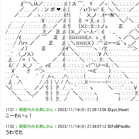
j{⌒＼从／.: .: .: .: .: .: .i|: | ス ￣., Y ／ヽ: .＼:. :. :. :. :. :.／.
／. . . .／.: .: ン ポ ❤:..i|:..| /ゝr'}) v/: :i{. ＼: ＼:. :. :.／. . 
／. . . .／ . .ヽ.: .: .: .: .: .: . i|:!:| .′ 乂_ノ : ､i{←IN＼: : : ,. . . . . .
,. . . . . ,. . . . . . .:V.: .: .: .:.／.i|: :| {{: :〃.}{....v : }. ＼/^＼ . . 
. /. . . . ./. : : : : : : :.}!.: .: ／ .i{: !| {乂{:::::}{:::::} ノゝ 正 , (__)〉. 
/. . . . ./. . . . . . . . ..}!_／ 正 .j{: :{乂__ﾉ^ヽｰ人ｰ':.: i{: : .、 ／^＼/ .、.
. . . . ./i{ . . . . . ／ ￣ 正 .j{ : {i:i:i:i:i:i:i:i:i{,ﾊ.: ゝ _ i{ ｀ヽ ／^＼,／
. . . ./ 八rｧ. ／ 正 .j{: :,.＼:i:i:i:i:i:i乂〉. .:⌒≧=-=≦^ゝ __／ 正
. . . ′. ノ }' 正 .j{イ＼..｀¨¨¨¨¨´:ヽ : /}!. . . . . . . . .⌒＞. 
. . .′. (_,ノ乂> ／i{:. :. : ＼: : : : : : : :.V 八: : . . . . . . . . . . 
. .j{. . . /〃 .( ＼ ／. . .i{ : : :. :. :＼: : : :.、: }!.:. :.＼. . . . . . . . . .
. .i{/. / 乂_,ﾉ `_、.ィi〔 . . . . i{:. :. : :. :. :.:.ヽ(⌒)ノ-=ミ、:.＼. . . . . .
. . .V' }! ⌒＞. . . . . . . .‘ :. :. :. :. :. :. -=ミ'. . . . . }:. :. :. :.、. .
. . /｀ヽ ´ / .,ﾊヽ. . . .∧:. :. : :. :. {. . . . . . . . . ﾉ:. :. :. :. ＼. 
. .j{. . .∧ / ./|: |: ∨ / ∧:., .: .: :..乂-―――(-: : : :. :. :. :.ヽ
＼{. . . . . 、 ／／ !|: |: }! . /. . .、´: : : : : ゝ ＼: : : :｀ :. :. :
.＼. . . . ＼_,／ !|: |: }!. . . ./ ＼: : : : : : :ヽ ￢: : : : : : :}!. .
.＼. . . . ` !|: |: }!. . ./ ＼: : : : : :} }: : : : :／. . .
1131
：
隔壁内の名無しさん
：
2023/11/14(火) 21:28:13.56
ID:gyLtHamt
こーわいっ！
1132
：
隔壁内の名無しさん
：
2023/11/14(火) 21:34:07.12
ID:FzBPmd8o
うわでた