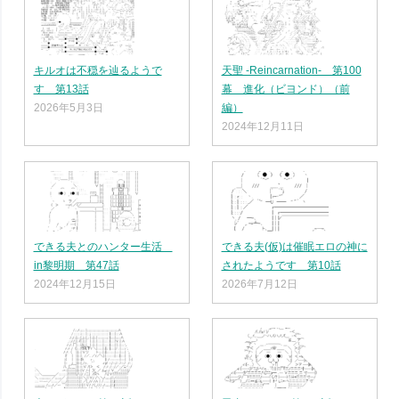
キルオは不穏を辿るようで
天聖 -Reincarnation- 第100
す 第13話
幕 進化（ビヨンド）（前
2026年5月3日
編）
2024年12月11日
できる夫とのハンター生活
できる夫(仮)は催眠エロの神に
in黎明期 第47話
されたようです 第10話
2024年12月15日
2026年7月12日