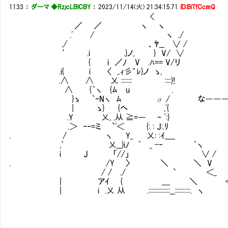
1133
：
ダーマ ◆RzjcLBlCBY
：
2023/11/14(火) 21:34:15.71
ID:BiTfCcmQ
<
／ ／ ヽ ヽ
.ﾞ / ヽ ./
./ 、ﾔ__ ∨ /
′ .i .}ノ, } V/ ∨
{ i ／ﾉ V .ﾊ== V/リ
.i{ i 〈 ,.ｨ彡゛ﾚ}ノ ゝ, Ⅴ
.∧ ∧ 乂 ::::::: ::::}!
∧ {｀ヽ {ﾑ u .
}ゝ ｀ｰNヽ ﾑ σ / な――――
| ゝ} {ヘ ,'{
.Y 乂, .从 ≧=― ‐ ﾞ:}
.＞ ‐‐=ミ `'＜ {: : J:.ﾘ
. / ヽ Y_ 乂: :ｲ____
,′ 乂__}iﾉ ｀ _ -‐ ｀ヽ
i J 「//」 ∨ /
. /Y 〉 ＼ ＼ V
/ / ./ ` ＜_
| アｲ { ＿ ＼ ＜
| i .乂 从 .::::::::::::::__::::::::::. 