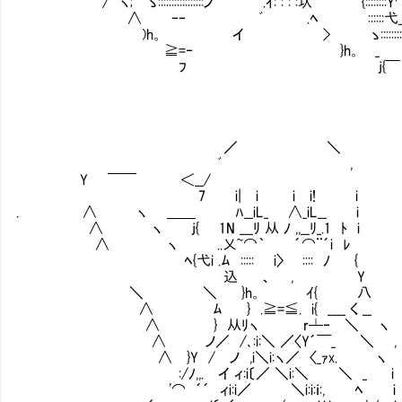
/ ヽ; ゝ:::::::::::::::::ノ .ｲ: : : :圦 {::::::::
∧ ‐‐ ﾞ .ﾍ ::::::弋_ツ::
)h。 イ > ゝ::::::::::: ノ
≧=‐ }h。 _ 
ﾌ j{￣
／ ＼
ﾞ ,
Y ￣￣ ＜__/
7 i| i i i! i
. ∧ ヽ ＿＿ ﾊ__iL_ ∧_iL__ i
∧ ヽ j{ 1N ___ﾘ 从 ﾉ ,,__ﾘ_.1 ﾄ i
∧ ヽ ..乂~⌒｀ ´⌒¨´i ﾚ
ﾍ{弋i .ﾑ ::::: i〉 :::: ﾉ {
込 、 , Y
＼ ＼ }h。 ｲ{ 八
∧ ﾑ } .≧=≦. i{ ____ く __
∧ } 从ﾘヽ r┴‐ ＼ ヽ
∧ ノ／ /､:i:＼ ／〈Y´￣_ ＼ , 【「ス
∧ }Y / ノ ,i＼i:ヽ／ 〈_ｧx. ヽ 
:/ﾉ,,. イ ィ:i〔／ ＼i:＼ ＼ _ i 
'⌒ ´´ ィi:i／ ＼i:i:ｉ:, ﾍ i 【