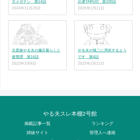
大メガテン 第14話
忍者YARUO 第100話
2024年11月26日
2025年1月11日
元貴族やる夫の傭兵暮らしと
やる夫が慎二に憑依するよう
復讐譚 第16話
です 第4話
2025年3月8日
2025年2月22日
やる夫スレ本棚2号館
掲載記事一覧
ランキング
姉妹サイト
管理人へ連絡