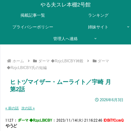
やる夫スレ本棚2号館
掲載記事一覧
ランキング
プライバシーポリシー
姉妹サイト
管理人へ連絡
ホーム
ダーマ ◆RzjcLBlCBY神殿
ダーマ
◆RzjcLBlCBY氏の短編
ヒトヅマイザー・ムーライト／宇崎 月
第2話
2026年6月3日
« 前の話
次の話 »
1127
：
ダーマ ◆RzjcLBlCBY
：
2023/11/14(火) 21:16:22.46
ID:BiTfCcmQ
やうど