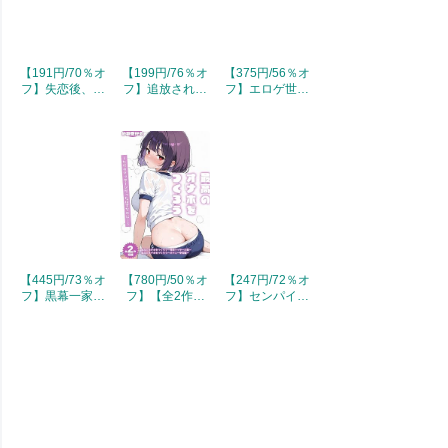
【191円/70％オ
【199円/76％オ
【375円/56％オ
フ】失恋後、険
フ】追放された
フ】エロゲ世界
悪だった幼なじ
最弱庶民の成り
に転生した俺
みが砂糖菓子み
上がりハーレ
が、推しへの愛
たいに甘い ～
ム！ 『不死身』
で寝取られヒロ
ビターのちシュ
のスキルで最強
インを幸せにす
ガー～ (講談社
をめざし、見下
る。【電子単行
ラノベ文庫)
したやつにざま
本】1巻 (comipo
ぁします！
comics)
（2） (COMIC異
世界ハーレム)
【445円/73％オ
【780円/50％オ
【247円/72％オ
フ】黒幕一家に
フ】【全2作収
フ】センパイ、
転生したけど原
録】最高のオナ
私と浮気してみ
作無視して独立
ホをつくろう ～
ませんか？ ～
する (Kラノベブ
ただのマッサー
幼馴染を親友に
ックス)
ジだったはずな
寝取られたの
のに…～ (あい
で、これから元
ラビ)
親友の妹を寝取
り返したいと思
います～ 【電
子特典付き】