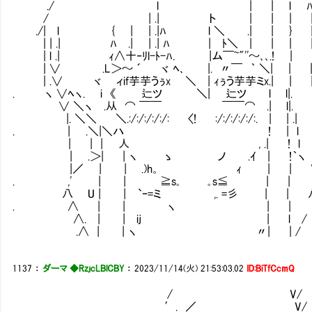
./ l | | l 
/ | .| ト | | | 
./| l { | | .|ﾊ l ＼ .| | } 
| | .| ﾊ .| | .| ﾊ | ﾄ＼ | | | 
| l .| ｨ∧十‐ﾘl-ﾄ-ﾊ. |ム￣~"''～､､.! | 
| ∨ .L＞～ ´ ヾ ﾍ､ |. 〃￣ ｀ ＼| | 
| .∨ ヾ ィif芋芋うぅx ＼ | ｨぅう芋芋ミx.| 
. ヽ ∨ﾍヽ. i 《 辷ツ ＼| 辷ツ l l|. 
∨ ＼ヽ .从 ⌒ ￣￣ ￣￣⌒ .| l|. 
|. ＼＼ ＼.:/:/:/:/:/: 〈! :/:/:/:/:/:
. | .＼|＼ハ ! | l 
| | | 人 , .| ! l | だな
| .＞| | ヽ ゝ ノ .ｲ | !｀ヽ 
|／ | | .)h。 ｨ | | 
. ,' | | ≧s｡ ｡s≦ | | 
八 U | | `ｰ=ミ ,. =彡 | | 
. ∧ | | ヽ | |
∧. | | ij | l /
.∧ | | ヽ 〃| | /
1137
：
ダーマ ◆RzjcLBlCBY
：
2023/11/14(火) 21:53:03.02
ID:BiTfCcmQ
/ V/
′. ／ V/