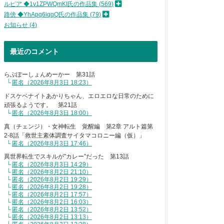
__ 
ルピア ◆1v1ZPWQmKI氏の作品集
569
-=≦
路傍 ◆YhApq6iqqQ氏の作品集
79
´. : 
お知らせ
4
／. : 
,. : : :
./. : 
最近のコメント
j{.:
,⌒
.′
らぶぽーしょんめーかー 第31話
匿名（2026年8月3日 18:23）
.j{
ヽ 
ドスケベナイトあかりちゃん、エロエロな日常のために
頑張るようです。 第21話
匿名（2026年8月3日 18:00）
真（チェンジ）・女神転生 覚醒編 第2章 アルト篇第
/
2-8話「救世主素体調査サイタマコロニー編（仮）」
匿名（2026年8月3日 17:46）
異世界転生でスキルが”カレー”だった 第13話
匿名（2026年8月3日 14:29）
匿名（2026年8月2日 21:10）
く
匿名（2026年8月2日 19:29）
)
匿名（2026年8月2日 19:28）
匿名（2026年8月2日 17:57）
‘
匿名（2026年8月2日 16:03）
匿名（2026年8月2日 13:52）
ﾉ
匿名（2026年8月2日 13:13）
r