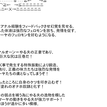
 : : : : : : :u: : : : ≧=- -=≦
: ィi〔⌒≧=- -=≦ニニニニニニ
ニ=-乂-=ニニニニニニニ
はアナル経験をフィードバックさせ幻覚を見せる。
通した体液は強烈なフェロモンを放ち、発情を促す。
マーヤのフェロモンを好むようになる。
ヤルオーン＝やる夫の正妻であり、
巨大な尻は圧巻だ！
く事で発生する特殊振動により鍛造、
おり、正義の味方たちは強烈な発情を
ーヤたちの虜となってしまうぞ！
ったところに自身のケツを叩き込むぞ！
ン塗れのオナホ奴隷と化す！
その弱点を補う為にやる夫の逸物を模した
、マーヤの動きをやる夫が強力サポート！
のほうが遥かに多い模様。