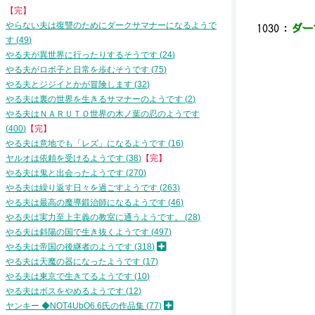
【完】
やらない夫は復讐のためにダークサマナーになるようで
1030
：
ダーマ
す
49
＿
´
やる夫が異世界に行ったりするそうです
24
＿＿
やる夫がロボ子と日常を歩むそうです
75
r _
やる夫とジジイとかが冒険します
32
{:{ :
やる夫は裏の世界を生きるサマナーのようです
2
｀ヽ: 
やる夫はＮＡＲＵＴＯ世界の木ノ葉の忍のようです
V. /
400
【完】
V: :
ゝ _:
やる夫は意地でも「レズ」になるようです
16
⌒＼ :
ヤルオは依頼を受けるようです
38
【完】
ヽ/＼
やる夫は鬼と出会ったようです
270
.′
やる夫は繰り返す日々を過ごすようです
263
|:
やる夫は最高の魔導鍛治師になるようです
46
|:
やる夫は実力至上主義の教室に通うようです。
28
|⌒
乂_
やる夫は斜陽の国で生き抜くようです
497
.
やる夫は帝国の後継者のようです
318
{
やる夫は天魔の器になったようです
17
V
やる夫は東京で生きてるようです
10
j
やる夫はボスをやめるようです
12
j{
ヤンキー ◆NOT4UbO6.6氏の作品集
77
j