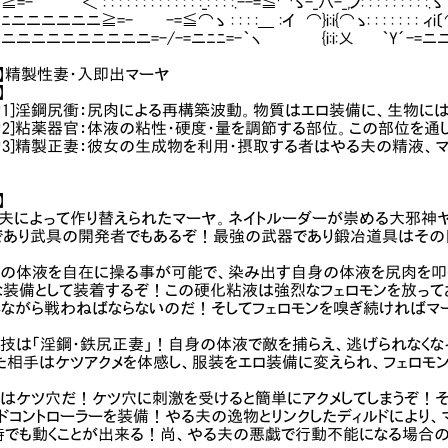
: : : : : : : : : : : : :_: : : :.--=≦⌒ゝ-_八-_,ノ: : : : : : : : :.ゝ :
ニニニ≧=- -=≦⌒ゝ : : : :＿ :イ ⌒}i:i{⌒ゝ: : : : : : 
ニニニニニニニ=-/-=ニﾆﾆ=-｀ヽ {i:i:乂 ｀Y´-=ニニ
】精製性妻・入即出マーヤ
】
力1]淫鋼尻衝：尻肉による再構築波動。物質はエロ装備に、生物に
力2]粘薬器官：体液の粘性・硬度・量を調節する部位。この部位を
力3]精製正妻：彼女の生成物を利用・摂取する者はやる夫の精液、
】
夫によって作り替えられたマーヤ。ネイトルーダーが崇める大邪神
であり武具の開発者でもあるぞ！最強の武器であり鍛冶道具はその
の体液を自在に操る事が可能で、染み出す自身の体液を尻肉を叩
な装備として装着するぞ！この硬化粘液は強烈なフェロモンを放って
しながら戦わねばならないのだ！そしてフェロモンを嗅ぎ続ければマ
技は「淫鋼・鉄尻正妻」！自身の体液で敵を捕らえ、逃げられなくな
った相手はケツアクメを体感し、服装をエロ装備に変えられ、フェロモ
はケツ穴だ！ケツ穴に刺激を受けると簡単にアクメしてしまうぞ！
ドコントローラーを装備！やる夫の逸物とリンクしたディルドにより
時でも動くことが出来る！尚、やる夫の悪戯で行動不能になる場合