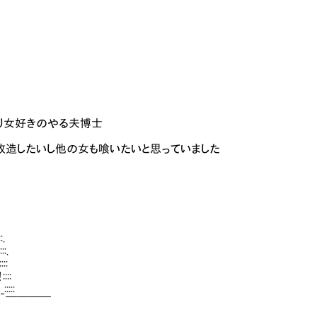
女好きのやる夫博士
ンしたいしド変態改造したいし他の女も喰いたいと思っていました
.
.
:
::
:::
 ￣￣￣￣