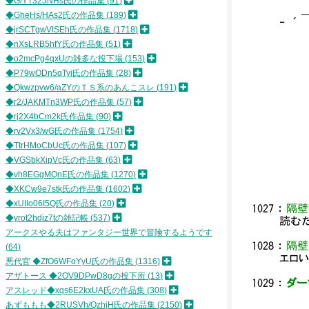
◆G/YT325NHs氏の作品集
91
＿ ,
◆GheHs/HAs2氏の作品集
189
‐ ´
◆jrSCTgwVlSEh氏の作品集
1718
::
◆nXsLRB5hfY氏の作品集
51
:
◆o2mcPg4qxUの雑多な投下場
153
::
::
◆P79wODn5qTyj氏の作品集
28
／ ,
◆Qkwzpvw6/aZYのＴＳ系のあんこスレ
191
／ 
◆r2/JAKMTn3WP氏の作品集
57
／ 
◆rj2X4bCm2k氏作品集
90
／ 
◆rv2Vx3/wG氏の作品集
1754
／ 
◆TtrHMoCbUc氏の作品集
107
／ 
／
◆VGSbkXipVc氏の作品集
63
／
◆vh8EGgMQnE氏の作品集
1270
◆XKCw9e7stk氏の作品集
1602
◆xUIIo06I5Q氏の作品集
20
1027
：
隔壁
◆yrot2hdiz7tの雑記帳
537
読むだ
アークスやる夫はファンタジー世界で冒険するようです
1028
：
隔壁
64
エロ
悪代官 ◆ZfO6WFoYyU氏の作品集
1316
アザトース ◆2OV9DPwD8gの投下所
13
1029
：
ダーマ
アスレッド◆xqs6E2kxUA氏の作品集
308
あずももも◆2RUSVh/QzhjH氏の作品集
2150
＿＿