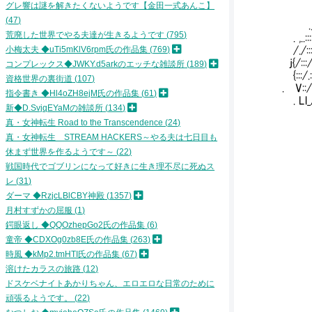
.-=ニ=
グレ響は謎を解きたくないようです【金田一式あんこ】
.く⌒￣￣
47
.／⌒::
荒廃した世界でやる夫達が生きるようです
795
. ,.
小梅太夫 ◆uTi5mKlV6rpm氏の作品集
769
/./:
j{/
コンプレックス◆JWKY.d5arkのエッチな雑談所
189
{::
資格世界の裏街道
107
. V
指令書き ◆Hl4oZH8ejM氏の作品集
61
. Ll
新◆D.SvjqEYaMの雑談所
134
ノ .
真・女神転生 Road to the Transcendence
24
＿ ＿＿
真・女神転生 STREAM HACKERS～やる夫は七日目も
ニﾆ=-＜⌒
=ニﾆ
休まず世界を作るようです～
22
-=ニ
戦国時代でゴブリンになって好きに生き理不尽に死ぬス
ニニニ
レ
31
ニニニ
ダーマ ◆RzjcLBlCBY神殿
1357
ニニニ
月村すずかの屈服
1
≧=-
鍔眼返し ◆QQOzhepGo2氏の作品集
6
ニニニニ
ニ=-=
童帝 ◆CDXOg0zb8E氏の作品集
263
=-
時風 ◆kMp2.tmHTI氏の作品集
67
ニ=
溶けたカラスの旅路
12
ニニ
ドスケベナイトあかりちゃん、エロエロな日常のために
ニニニ
頑張るようです。
22
ニニニニニﾆ