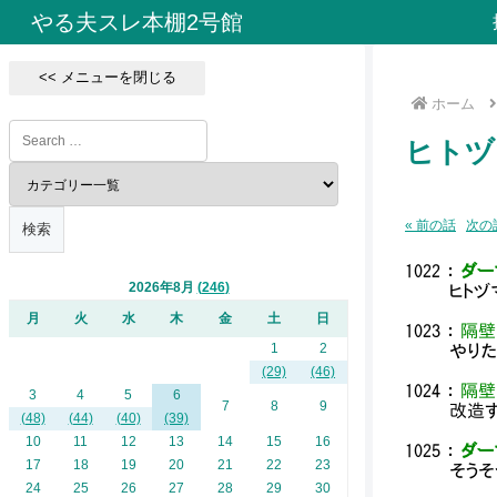
やる夫スレ本棚2号館
<< メニューを閉じる
ホーム
ヒトヅ
« 前の話
次の話
1022
：
ダーマ
2026年8月
246
ヒトヅ
月
火
水
木
金
土
日
1023
：
隔壁
1
2
やり
(29)
(46)
1024
：
隔壁
3
4
5
6
7
8
9
改造
(48)
(44)
(40)
(39)
10
11
12
13
14
15
16
1025
：
ダーマ
17
18
19
20
21
22
23
そうそ
24
25
26
27
28
29
30