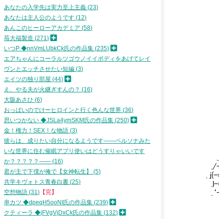
あなたの入学先は実力至上主義
23
{-
{-
あなたは主人公のようです
12
V/.
あんこのヒーローアカデミア
58
′.:
苺大福製造
271
|:i
いつP ◆nnVmLUbkCk氏の作品集
235
|:i:.
エアちゃんにコーラルツゴウノイイボディをあげてレイ
|:i.
ヴンとエッチさせたい短編
3
|从:
|:.
エイツの独り部屋
44
{:.
え、やる夫が火継ぎすんの？
16
／.:.
大阪あさひ
6
＿＿ノ＼.
おっぱいのでけーヒロインと行く色んな世界
36
}＿／i:
思いつかない ◆JSLa4ymSKM氏の作品集
250
__／i
金！権力！SEX！な物語
3
.__{
.＿-
彼らは、成りたい自分になるようです――ペルソナみた
. _
いな世界に住む催眠アプリ使いはどうすりゃいいです
.／-
か？？？？？――
16
./
君が主で下僕が俺で【女神転生】
5
.
共学キヴォトス青春白書
25
.l
空想物語
31
【完】
.‘
.-=ニ
串カツ ◆dpeqH5ooNI氏の作品集
239
.-=ﾆ
クティーラ ◆jFVgVjDxCk氏の作品集
132