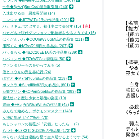
なつしお ◆myjeheQZSo氏の作品集
1469
≧=- ＜ 
ﾆニニニ
七色◆5yAzQ5rmCsの証券取引所
240
ニニニ
入速出やる夫 悪魔異聞録
14
ニンジャ ◆JIT7WtT.q2氏の作品集
291
【名前
バカサキュバス巴マミ、初仕事にて失敗す
15
【完】
【能力
バカどもは現代ダンジョンで配信者をやるようです
15
・[能
ばくだんいわ ◆QOOmW3I0SM氏の作品集
211
・[能
・[能
服部くん ◆IATssf219I氏の作品集
207
バッタもん ◆4gZC26EETA氏の作品集
239
ババコンガ ◆Ff7nWZGtso狩猟場
50
【概要
ファンタジーものをやってみる
5
やる
僕とユウキの異世界紀行
24
巫女
ぽすと ◆M7rbIY65rg氏の作品集
219
自身
ボンクラ ◆SLpdIi8y82氏の作品集
801
強固
麻婆プリン ◆kOPemSqeb氏の作品集
393
我慢
魔法使いと魔法少女と最後の楽園
19
饅頭 ◆FR5jPnW6snWh氏の作品集
42
必殺
みんなで始める、ポケモンマスター
148
くら
女神幻想紀 ガイア転生
70
弱点
もしシャロンの薔薇が『安価』だったら…
2
ディル
八つ手 ◆L8K2T5GUS2氏の作品集
173
緊急
やらない夫達は過酷な星で生き延びるようです
54