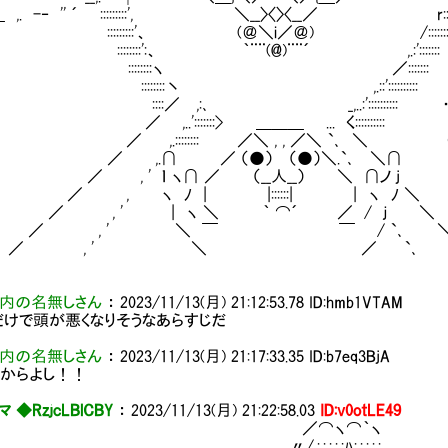
. -‐ '' ´ :::::::::', ＼__〉〈〉〈__／ r::
 :::::::::'、 (＠＼i／＠) /:::::::: ´
::::::':、 ｀¨¨(@)¨¨´ ,.:':::::::
:::::::ヽ ／:::::::
::::::丶 ,.::'::::::::::
::／ ,:､ _,..:':::::::::: ・そこで
..':::::::> ＿＿＿ ... く::::::::::
,.:::::::: ／＼ , , ／＼ `､ ＼ ・更に
,.∩ ／ （●） （●）＼.`､ ＼∩
, ' ｌ ヽ∩ ／ （__人__） ＼ ∩ノ j ・画
, ヽ ﾉ | |::::::| | ヽ ﾉ ＼
, ' | ヽ ＼ ｀ ⌒´ ／ / ｊ ＼
 , ' ＼ ￣ ￣ / `､ 
 , ' ＼ ／ `､ 
内の名無しさん
：
2023/11/13(月) 21:12:53.78
ID:hmb1VTAM
けで頭が悪くなりそうなあらすじだ
内の名無しさん
：
2023/11/13(月) 21:17:33.35
ID:b7eq3BjA
いからよし！！
 ◆RzjcLBlCBY
：
2023/11/13(月) 21:22:58.03
ID:v0otLE49
／⌒ヽ⌒｀ヽ
_ 〃/.:.:.:.:.;ﾊ:.:.:.:.:＿＿＿＿