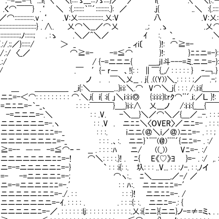
-{ ...i{ 〈⌒＼{::::ゝ___:::)ゝ::::}／⌒〉 i{ .〈⌒＼{:.ーく:::::
} .‘ ＼ :{.:::::::｀¨´:::::::::.}: ／ .j{ ..＼ :{.::::::::::｀¨
:::::::::::.v .‘ .V:乂:::::::::::::::::.乂:V 八 .V:乂:::::::::
.::::::::::::::::::::::::::::} . ∧. 乂⌒＼__／⌒乂 ..; .ゝ 
:::::::::::::::;ﾉ::::::; . :ゝ .＼／^＼／ ｲ :. `_ 
:::/.:/.:;／}::::::/ ＞ _ _ ィi〔 }!: ⌒≧=-
:/.:/.:/ 〈_／ ⌒≧=- -=≦⌒ }!: }ﾆﾆニ=-}:∨ 
::/.:/ / {-=ニニニ{ ＿_jI斗---=ミ.ニニ=-}: 
_/ .￣ ′{- r― 、!{: : ∥￣{_,/ : : : : : } ‐￢..} : 
Ⅷ.￣＼乂__ . j{ .((Y))＼_: : : : ;／￣.-; . : 
＿＿_ _,i{:＼＿＿＿...}i:i:＼.⌒ V⌒＼_j{ : : : /:.i:i{_＿＿
: : : : : : : : : ⌒.＼,i{ i{ :i{ 」＼ｉ:ｉ:i◎ {:i:i:i:}l;rｸ⌒¨´.ｉ;／Ｌ }!: }! 
ニ=-｀-_、 : : : :￣￣￣}＿_}ｉ:i:∧ 乂___ノ /:ｉ:ｉ:{
ニニ=-.＼ : : .V. Ⅶ-＼＿}＼／⌒＼／{＿／...-. :
ニニニ=-.ヽ : : .V .Ⅶニﾆﾆ＼〈OVER〉／ニﾆ=- . :
ニニニﾆﾆ=-_ : : :. Ⅶiニニ(＠＼i／＠)ニﾆ=- . 
ニニニニﾆ=-_ : : : .、:.Ⅶニニ}｀¨¨(@)¨¨´{ニﾆ=
- ―― -=≦⌒ｰ - __ . : : : :ﾊ Ⅷニ/ ((_)) Vﾆ=
ニニニﾆﾆ=-! ⌒＼: : : :.}! .Ⅷﾆ{ E《♡》ﾖ }=- . :/
ニニニニニﾆ=-} ` : : :i{: :.Ⅶ圦: : : ..V... : : :ﾉ-.
 -=ニニニニﾆ=-; ⌒ヽ:..Ⅶﾆ＼＿＿_,／-/ ／
-=ニニニニﾆﾆ=-.′ : : ﾊ:.Ⅵニニニﾆﾆ=-
ニニニﾆニﾆ=-./. : : : : :}! Ⅵニニﾆﾆ=-.
ニニニニ=-ｲ. : : : : . . : : ::{: :.Ⅶニニﾆ
=-／. : : : : : :lj: : : : : : : : : : : :.乂:i{ﾆニ}{ニニ}ノ-=≠=ミ、. . 