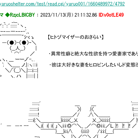
/yaruoshelter.com/test/read.cgi/yaruo001/1660489972/4792
 ◆RzjcLBlCBY
：
2023/11/13(月) 21:11:32.86
ID:v0otLE49
_,__
:´:::::::｀丶、
‐―一‐‐‐-',、
'"￣￣￣￣"ｼヾゝ 【ヒトヅマイザーのおさらい】
（●）-（●）‐＼
（__人__） |
｀ ⌒´ ／ ・異常性癖と絶大な性欲を持つ愛妻家であり
.イ.ヽヽ、___ ーーノﾞ-､.
::::::| '; ＼_____ ノ.|::ヽ::::i ・彼は大好きな妻をヒロピ
:::| ＼/ﾞ（__)＼,|:::::i::::|
:::::＞ ヽ. ハ |:::::::|｜
:::::;' ＿ ＿ ';:::::::
:::::::i 〉} .{〈 l::::::::
::::::::! ＿＿_／/ .∧＼＿＿_ i:::::::
: i{:＼＿＿＿＿}i:i:i:i<_,乂 乂_,>i:i:i:i:{_＿＿＿__／ }! ::
 ― ―‐ -- ＼,i{ i{ :i{ 」＼ｉ:ｉ:◎⌒＼_ _／⌒◎ｉ:ｉ;／Ｌ }!: }! }! ／ _::
￣}＿_}ｉ:ｉ∧ (i:ｉ:i) /:ｉ:ｉ:{_＿{￣￣￣
,. -┐ ＼＿}＼／⌒＼／{＿／