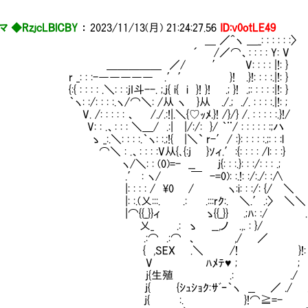
 ◆RzjcLBlCBY
：
2023/11/13(月) 21:24:27.56
ID:v0otLE49
 ／^ヽ ＿_: : : : : :〉
 /／⌒、: : : : Y: V
＿＿＿ ／/ ′ V: : : : |!: }
: : :-――――― .′′ }! .}!: : : :.|!: }
 : : : .＼: : :jI斗--. ;.j{ i{ i }! }! .; }! .;: : : : :|!: }
:/: : : :.ヽ/⌒＼: /从 ヽⅣ}从 ./.; ./. : : : :.|!: ;
: : : : : 、 /./.:!|.＼{♡ｯﾒ.}! /}/} /. : : : : :.}!/
 .、: : : ＼＿/ .:| |/:/: }/ ｀¨/ : : : : : :;ハ
.＼: : : :.｀ヽ: :.;!{ |＼` r-′/ :}: : : : :.;: : :l
 .、: : : :V从{､{:j }ｿィ.′:{: : : : /l: : :}
: : (0)=- __ j{: : :.}: : :/: : : .;
 : ヽ/ ￣ -=0): :.!: :/:./: :∧
 : : : / \0 / ヽ:i: : :/: {/ ＼
 :.(乂:::. .: .:::rｸ:. ＼.′.:〉 ＼＼
{{_}}ィ ゝ{{_}} .;ﾊ: :/ .
 .: ゝ __,ノ .,. : }/ .:
:⌒ .:⌒ 、 ,/ ／ .
 ,SEX .＼ /! }!: 
 ﾊﾒﾃ♥ ; ; .
{生殖 .: ./ .
 {ｼｭｼｮｸ:ｻﾞｰ｀ヽ __ ／ ./ 
{ :. }!⌒≧=-