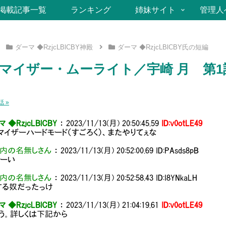
掲載記事一覧
ランキング
姉妹サイト
管理人
ダーマ ◆RzjcLBlCBY神殿
ダーマ ◆RzjcLBlCBY氏の短編
マイザー・ムーライト／宇崎 月 第1
 »
 ◆RzjcLBlCBY
：
2023/11/13(月) 20:50:45.59
ID:v0otLE49
マイザーハードモード（すごろく）、またやりてぇな
内の名無しさん
：
2023/11/13(月) 20:52:00.69
ID:PAsds8pB
たーい
内の名無しさん
：
2023/11/13(月) 20:52:58.43
ID:I8YNkaLH
する奴だったっけ
 ◆RzjcLBlCBY
：
2023/11/13(月) 21:04:19.61
ID:v0otLE49
う。詳しくは下記から