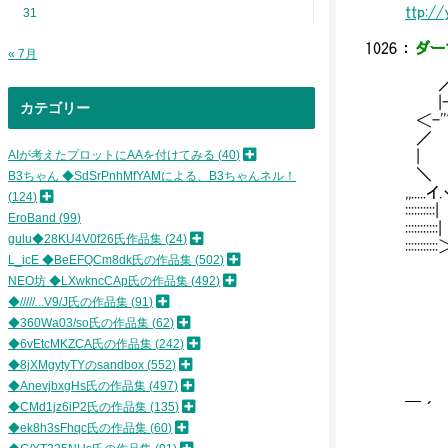
ttp:/
31
1026
：
ダーマ
« 7月
_ 
／::｀:
|-‐
カテゴリー
＜-'
／ ―
AIが考えたプロットにAAを付けてみる
40
| 
＼ 
B3ちゃん ◆SdSrPnhMfYAMによる、B3ちゃんネル！
,,....
124
::::
EroBand
99
::::::::
gulu◆28KU4V0f26氏作品集
24
::::::
L_icE ◆BeEFQCm8dk氏の作品集
502
NEO坊 ◆LXwkncCAp氏の作品集
492
◆/////...V9/J氏の作品集
91
◆360Wa03/so氏の作品集
62
::
◆6vEtcMKZCA氏の作品集
242
::
◆8jXMgytyTYのsandbox
552
::
◆AnevjbxgHs氏の作品集
497
::::
◆CMd1jz6iP2氏の作品集
135
￣ ´ '
￣￣
◆ek8h3sFhqc氏の作品集
60
__