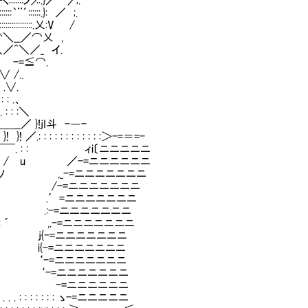
::ノ>::.}／⌒〉 ;.
´::::::.}: ／ ;.
::::::::.乂:V /
.乂⌒＼__／⌒乂 ,
.＼／^＼／_ イ.
 -=≦⌒.
/..
.∨.
: .、
: :＼
＿__／ }!jI斗 -―-
}! ／.: : : : : : : : : : : :＞-=＝=-
_＿{￣￣￣. : : ィi〔ニニニニニ
 : : / u ／-=ニニニニニニ
 : :ﾉ ,_-=ニニニニニニニ
: : ; /-=ニニニニニニニ
- . :/ .′=ニニニニニニニ
-. :/ .:-=ニニニニニニニ
 ,. : ´ ,.-=ニニニニニニニ
 : :,ﾉイ j{-=ニニニニニニニ
 i{-=ニニニニニニニ
′ ‘-=ニニニニニニニ
 / ‘-=ニニニニニニニ
=-.: { -=ニニニニニニ
. . . : : : : : : : ゝ-=ニニニニニ