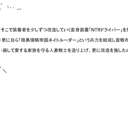
- _
` ' ‐-
装着者を少しずつ改造していく変身装置「ＮＴＲドライバー」を
自ら「暗黒侵略帝国ネイトルーダー」という兵力を結成し宣戦
して愛する家族を守る人妻戦士を造り上げ、更に改造を施した
＼
＼