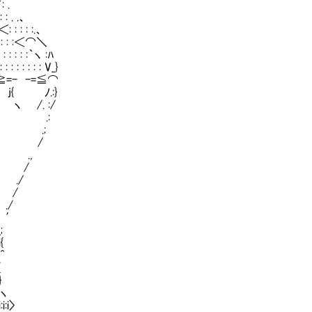
 .
. .、
 : : :.、
: : : :＜⌒＼
 : : : : :｀ヽ :ﾊ
: : : : : V_}
⌒≧=- -=≦⌒
 ﾉ.:}
/. :/
- y .:
.′ .;
/
.,
/
/
/
/
′
;
{
^
{
}
ヽ
〉