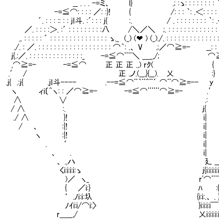
. . . -=ミ、 l} .; :ゝ: : : : : : : : ｀:
⌒: : : : ／: :}! { /: : : ｀: .＜: : : : : : 
: : :: : : jI斗. :´: : : j{ :. / . : : : : : : : : ｀: .＜: :
: : :＞. :´ : : : : : : : : :八 /＼／＼ ;. : : : : : : : : : : : : 
 : : ´ : : : : : : : : : : : : : : : ゝ._ (_) (❤ ) (_)./. : : : : : : : : : : : : : :
／. : : : : : : : : : : : : : : : : : : : ⌒｀: .、 V .;／⌒≧=- __: : : : : 
／. : : : : : : : : : : : : : :_ -=≦⌒¨¨＼ ＿_,/; 
≧=- -=≦⌒ 正 正 正 .,) rｸ( { j{
 / 正 .ノ.(__,}{__). 乂 :} ヽ 
 .:j{ .jI斗---- .--=≦⌒¨｀¨^¨´ ⌒¨⌒≧=-
ィi〔^ヽ: : ／⌒≧=- -=≦⌒¨¨¨⌒≧=- 
∧ ∨ .: 
/ ∧ :. j{ 
./ ∧ }! i| 
 、 :|! i| .
ヽ :|! i| 
. ‘ i| .
、 . i| 
、 .,ハ 廴 __
i:i:i:i:ゝ j{i:i:i:i:i
／ ヽ_ r'⌒¨¨
{ ／i:} ﾊ :
 .ﾉi:ｉ:圦 {i:i:.、 . 
ｲi:i/⌒i:〉 }i:i:i:i￣
＿__,/ 乂i:i:i:i:i:i:i