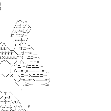
}
}
.}-／. ./⌒ヽﾍ
} ./.::::{__;/^〉、
:_;ノ::::}_/_/
::::::;ﾊｰ{
::::{::::ノ
乂＿＿ゝ-イ⌒-.、
:i:i＼＿{ .寸ニ=-＼
i:i:i:i:i:＼__寸ﾆﾆ=-__、
i:i:i:i:i:i:i:/⌒)Ⅵニﾆ=-ヽ
 :.＼/⌒＼_ ノ ｲゝ.Ⅶニニ=-
 / :}⌒「ニ=-.j{ニニニ=-
{ 八ニ=-,ﾊニニニﾆ=-_、
／乂 ヽニ=-乂ニニニ=-_
ヽ.,ノ-=ニ=-ゝニニﾆ=-}
＼ . ≧=- -=≦
.:′ 、
l⌒＼
r=ﾐ ＼
:::;.∨(∧.
::}:.:∨)∧ }!.