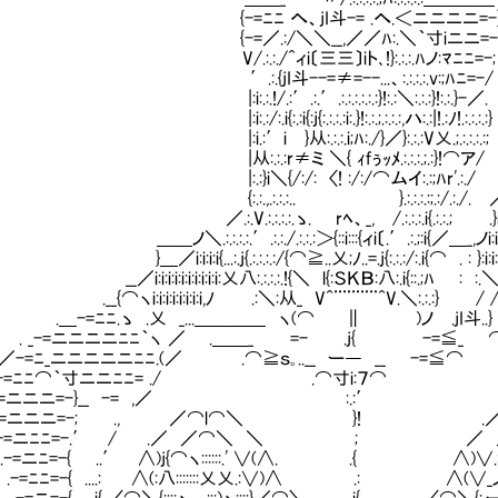
=ﾆﾆ へ、jI斗-= .へ.＜ニニニニ=-
=／.:/＼＼__,／／ﾊ:.＼｀寸iニニ=-
:.:./^ィi〔三三〕iト､!}:.:.:.ﾊノ:ﾏﾆﾆ=-;
.{jI斗--=≠=--...、:.:.:.:.v:;ﾊﾆ=-/
:.:.!/.:′.:.′.:.:.:.:.:.:}!:.:＼:.:.:}!:.:
:/:.i{:.:i{:j{:.:.:.:i:.}!:.:.;.:.:.:,ハ:.:|!.:ﾉ!.:.:.:.:
:′iⅣ}从:.:.:.i;ﾊ:./}／}:.:.:V乂.;.:.:.:.:; ./.
.:.:r≠ミ ＼{ ｨfぅｯﾒ.:.:.:.;.:}!⌒ア/ .{:⌒
:}i＼{/:/: 〈! :/:/⌒ムイ:.:;ﾊr'.:./ 、::::
:.,.:.:.:.. }.:.:.:.:;.:/.:./. ／
V.:.:.:.:.ゝ. rﾍ、_, /.:.:.:.i{.:.:.; .}i:i:i
:.:.:.:.′.:.:./.:.:.:＞{::i:::{ィi〔.′.:.;:i{／＿_,ノi:i:i:i:i:i:
i:i:i{...:.j{.:.:.:.:/{⌒≧..乂;ﾉ..=.j{:.:.:/:.i{⌒ . : }:i:i:i:乂
:i:i:i:i:i:i:i:i:i:乂八:.:.:.:.!{＼ l{:ＳＫＢ:八:.i{::.;ﾊ :
⌒ヽi:i:i:i:i:i:i:i,ﾉ .:＼:从_ V^¨¨¨¨¨^V.＼:.:.:} /
=ﾆﾆ.ゝ .乂 _...＿＿＿＿ ヽ(⌒ ∥ )ノ .jI斗..} 
-=ニニニニﾆﾆ｀ヽ ／ .＿＿_ =- .j{ -=≦_ ⌒＼
=ﾆ_ニニニニニﾆﾆ.(／ .⌒≧ｓ｡..__ ー― __ -=≦⌒ 
-=ﾆﾆ⌒｀寸ニニﾆﾆ= ./ .⌒寸i:７⌒ 
 j{-=ニニニ=-}__ -= ,／ :
-=ニニニ=-; ., ／⌒l⌒＼ }! .／⌒
-=ニﾆﾆ=-.′ / .／ ／⌒＼ ＼ ; ／ ／.,
ﾆ=-{ ..′ ∧)j{⌒ヽ::::::.' ∨(∧. .{ ∧)∨.:::::::{::
ﾆ=-{ ....: ∧(:八:::::::乂乂.:∨)∧ .: ∧(∨_ノ.:;ﾉ::::