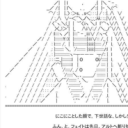
／| | l ， ,:| |＼ ~ - _
__／ /:| | l＼ ､ , ／::| |- ,＼(
⌒/ :.| |､〉 :＞s｡ ｡s＜: : :.| / : :|. ∧ ∨
/ :_∧ ∨-＜＾＼ノ＼:_:_:从: :.:.|∨∧ 
/ 〈｀ヽ.＼(_| | ~"〈:iヽ ＼.l l'⌒ヽ∨∧ ∨
/ 〉〈,,)＞''| |_ ∧i:∨:./ /＼._ﾉ^∨∧ 
/ / :l:::::ヽ ／| |::::~ - _:i:i:∨ /:ヽ-〈 ∨∧ 
／/ / |:::::::::Y::)| |:::::::::::::::|:i:i:∨::: /,_ { | ∨
／ / : l::::::: /, | |:::::::::::::::|:i:i:i:|::::::: /,「 l. 
／ / / .: |:::::::::: ＼, '/:::::::::: |:i:i:i:|::::::::::ﾉ:l l
／ ./ / / . : |:::::::::::::::::ヽ-┬――― ┬/:: | l 
／ / / / .: : :二_|:::::::::::l | O Ol/::::::| l.
／ ./ / / /: ／⌒'|:::::::::::l | ./ ::::: | |. 
／ / / / / ∧ '/::::::/, ./ O ,::::::::::: | l 
／ ./ / / / / :∧. '/:::::::＼､、＿＿_/ :::::::::: | |:.
/ / / / /: : : ∧／~'/::::::::: '，＼_ .::::::::::: /＼ :
. / / / / / : : : :／/ ‘,:::::::::::::'， ,.:::::::::: / l.
/ / / / /: : : ／ ., ‘,:::::::::::::', /:::::::::::, 
. / / / / /: : ／ |. ‘,::::::: ノ'，/ ､::::: / .l
/ / / / / :／ | ‘,"~ / ^ '/ |. ∨
=====================================================
にこにことした顔で。下世話な、しかし生きてい
ふん、と。フェイトは先日、アルトへ斬り捨てさせ