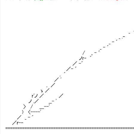
_
_ -‐
_ 
_ ‐ _
_ .‐ 
_ - ´ 
_ - ´ 
/ _ - ´
ノr‐ ´ 
／ -´ __
／- ´
, ´
／ '
, ／ 匚 >
ゝ ／ 匚 > ／_r
r'ノ ／ ／ ／／
ノ .／ __- ' 匸己匕
〉 / ___--'
) 〈----'
／ _ - ´
／ｒ-‐
=====================================================