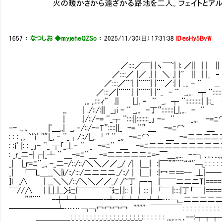
火の暖かさから遠ざかる路地を二人。フェイトとアルトは
1657
：
なつしお ◆myjeheQZSo
：
2025/11/30(日) 17:31:38
ID:esHy5BvW
／::::／￣| |ヽ￣~| l: ／|| | | || |_| ‐ ¨ _
／::::／ |／ .| | ＼ ,| |'ﾞ || | |_ ‐ ¨ ＿ - ￣| |::::
／::::／¨ﾞ| |¨¨¨| |¨¨／:| | _,. - ¨ __ ┬ ¨:::::::::::::
／:::／|¨¨¨.| |¨¨¨| |¨_ - ¨ _,,.. ┬ ¨:::::: : |
,。,.::::ｨ'ﾞ .|| |_|. ‐ ¨ _, ┬ ¨:::::::::::|
,。 | ./::/:|| _｣i - ¨ _,,. -丁”::::::::|_|
| .|/::/-= ¨_┬ ¨::::||::::::::_｣ -‐ ¨ _
‐- .､、 |ﾟ＿,,| _, ‐/::/-‐T”:::::||_ -= ¨” ＿ -
: : : ,。｀''ｉﾟ ''"|_, ‐ ¨_┬/::/|_,. ┴'' ¨ _,, -=ﾆ⌒ ＿ 
: :ｉﾟ |: : _｣- ¨_ ┬｢_⊥‐ ¨ _ -=ﾆ¨ ＿ -=ﾆ二二二二二二二二
: _ｒ_二-|┌|_┴ ¨ ＿-=ﾆ¨＿ -=二二二二二ﾆ=-￣＿,,... -‐┐､､､..
_| |_ｒ=ﾆ¨_,, -_二-/::/::/＼＼／／_,/ /| |＿| :|￣””¨¨““''￢_: : : : : : :｀`
_| ｢￣L＿__＼|i/::/:::/二二二二../::/ | |＿| :|冖＝==-- .
]l ,∧ | __＼＼/::/＼＼／／_/ /~丁┌‐┐ |￣￣二二ニT|====|二二二
￣//∧ | |_|_|__>辷{￣￣￣￣ﾞ辷|.|::｜｜::: | ｢￣ |::::|丁｢￣
￣￣””¨¨ ｰ┼┴┴───‐┴‐┴┴┴‐┴┴…￢__二二二
──────┴……￢￢冖冖冖冖 '''''''' ￣￣￣￣: : : : : : : : : : : : : : : : : : : 
＿＿＿＿_:_:_:_:_:_:_:_:_:_:_:_:_:_:_:_:_:_:_:: : : : : : ,,