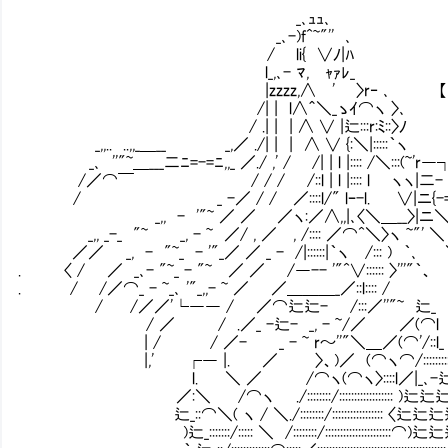
_､ｭｭ､
_､-)f^~"'' ､
/ li{ ∨ﾉ|ﾊ
l_,､- ﾏ, ｬｧﾚ_
|zzzz,∧ ' 〉r‐ ､ 【メイドの
/| | l∧＾＼
/ .| | | ∧ ∨ |辷:
_,,.. ..,,_＿__ _,／ ./| |
_､ ''"~＿___二ﾆ=-=ﾆ,,_ ／./ ,' / /
/／⌒￣ / / / /::l | l |:::
/ _ -／ / / ／::::l/" lｰ-l. ∨|ニ{
_,, - '"~ ／ ／ ／ヽ:／∧,,|､〈＼＿__〉|
_,, _-_ "~ _, - ~ ／/ , ／ , /:::: ／⌒^＼〉ヽ ~
／／ _, - "~_ - '"_／ ／ _ - /|::::::|｀ヽ /
. 〈 / ／ _､- "~_ - "~ ／ ／ /―-- '"^∨:::::: 〉'''"｀
. / /／⌒_ - ~_､ '"_,,- ~ ／ ／＿＿＿_／::l::
/ /／／'└―― / ／⌒辷辷- /:::／''"~ 辷_ ／＼
/ ／ / .／_ -辷- _, - ~/／ ／(⌒l .／┘⌒)ノ
| / / ／- _ - ~ r～''"＼＿／(⌒'/::l_ - ~::::::＼::::::::
|,' ┌― |. ／ 〉、)／ (⌒ヽ⌒/::::::::::::::::::::::::: ＼:::::::
l. ＼ ／ /⌒ヽ(⌒ヽ〉::::l／|_､-辷辷辷=- ,,_::::::::::::::: ＼
／:＼ /⌒ヽ ./::::::::/:::::::::::::::::: )辷辷辷辷辷辷辷辷辷=
辷_::⌒＼( ヽ / ＼./::::::::/::::::::::::::::: 〈辷
)辷_:::::::/::::: ＼ /::::::::/::::::::::::::::::::::⌒)辷辷辷=- _