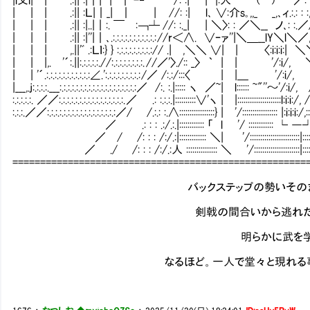
| | | .:|| :Ｌ|｜_| ｜ | //: :| l､ ∨:介s｡,,_ _,､
| | | .:|| :|..|｜:. ￣ :￢┴ //: :._| | ＼〉: : ／＼__ ノ､: :
| | | .:|| :|''|｜､.:.:.:.:.:.:.:.:.:.:.: //r＜∧. ∨ｰァ''|＼＿__lY
| | | ,.||'ﾞ .:Ｌｌ:} } :.:.:.:.:.:.:.:.:// .| ,＼＼ ∨| | 〈:i:i:
| | |,. '´:.||:.:.:.:.:.//:.:.:.:.:.:.:.:. //／'〉./:: _〉 ｀ | | '
| | '´.:.:.:.:.:.:.:.:.:.:.:∠.':.:.:.:.:.:.:.:.: /／ /:.:/:::〈 | 
|___,.j:.:.:.:.___:.:.:.:.:.:.:.:.:.:.:.:.:.:.:.:.:.:.:／ /:. :.|::::: ヽ ／~| l::::
:.:.:.:.:. ／／:.:.:.:.:.:.:.:.:.:.:.:.:.:.:.:. ／ .: :.:.:.|::::::::::∨'ヽ | |:::::::::::::::::::
:.:.:.／／:.:.:.:.:.:.:.:.:.:.:.:.:.:.:.:.:／/ /.:.: :.∧:::::::::::::::::} | '/::::::::::::::::: |
／ .: : : .:/.:.|:::::::::::: 「 l '/ :::::::::::: └ ―┘ :::
／ / /: : : /:/.:|::::::::::::: ＼| '/::::::::::::::::::::::::|:::::::::
／ ./ /: : : /:/.:人 ::::::::::::::: ＼ '/::::::::::::::::::::::|::::::
=====================================================
バックステップの勢いそのまま、二歩
剣戟の間合いから逃れたメイドが、
明らかに武を学んだ動
なるほど。一人で堂々と現れる事ができた