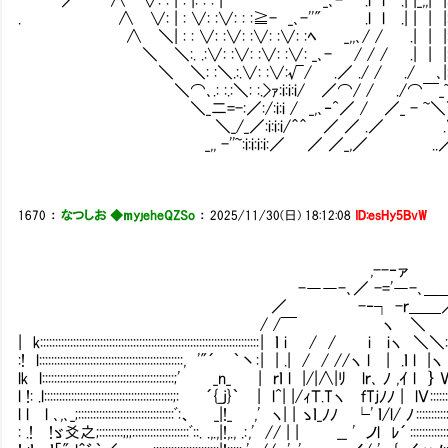
. ∧ ∨: | : ∨: :∨: : :≧- _､-''" .l l .| | | |
∧ ＼| : : ∨: :∨: :∨: :∨: :ﾍ _,,､/ / .| | |: | : 
＼ ＼:. .:∨: :∨: :∨: :∨: _､- / / / .| | |: | : 
＼ ＼: :＼.:.∨: :∨:√/ .／ ./ / ./ ､|: | : :
＼⌒､.: :.:＼: :.>ｧ:i:i:i/ ／⌒/ / ./⌒￣_~ -:._
＼_二=-:／:/:i:i / _,､‐^／ / ／_ - ~＼＼~ 
＼_/_／:i:i:i/＾＾ ／ ／ .／ .
_,, -''~:i:i:i:i:／ ／ ／_,／ ..／＾
1670
：
なつしお ◆myjeheQZSo
：
2025/11/30(日) 18:12:08
ID:esHy5BvW
,--‐ァ
-――-､／ -='―-､＿
／ -‐┐ -ｒ＿＿
/ /￣ ヽ ＼
| k::::::::::::::::::::::::::::::::::::::::::::::::::::::::::::::::::::::::: | ｌ i / / i iヽ ＼＼::::::::::::
:! l::::::::::::::::::::::::::::::::::::::::::::::::, '"´ ｀丶: | | .| / / //
lk l::::::::::::::::::::::::::::::::::::::::::::;' _n_ | ｒｌ l |/|∧|
l !: .l:::::::::::::::::::::::::::::::::::::::::::;: ´{_j}｀ | l^| |/ｨＴ.Tヽ ｆT
l l l ､,､_;::::::::::::::::::::::::::::::::ﾞ:、 _|!_ ,' ヽ| | ゝｌ_ﾉﾉ └' ｌ/l/ ﾉ :::::::::::::::::::::::
: .! !ゞ爻之;::::::::;;;:::::::::::::::::::ﾞ::. .,.,|!,., .: ,' // | | __ ' ノl ﾚ´ ::::::::::::::::::::::::