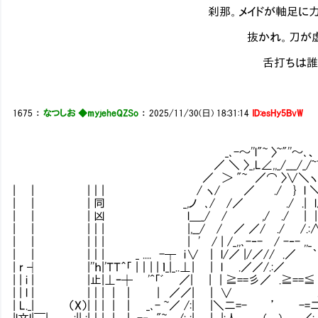
刹那。メイドが軸足に力を込め、
抜かれ。刀が虚空を走
舌打ちは誰のもの
1675
：
なつしお ◆myjeheQZSo
：
2025/11/30(日) 18:31:14
ID:esHy5BvW
_､-～''l"~ 〉~"''～､、
／ ＼ 〉_,L∠,,_/___/_/~7 
／ ＞ "~ ／⌒ 〉∨＼ヽ /⌒
| | |｜| / ヽ/ ／ ./ } l ＼＼
| | | 同 _,ノ ､/ /／ ./ .| l∧ 
| | | 凶 l＿_/ / ,/ ./ | | ∧
| | |｜| |,__/ / ／ ／/ ./ /.:
| | |｜| | ' / | /_,,､-‐- / -‐- ,,_ ∨
| | |｜| _ .... -┬ i ∨ | l/／ |/／// .／ ｀
| r ┤ |''ｈ|'ＴＴ＾「 |｜| | ｌ_|_..⊥ | | l .／／/.:
| | i | |止|⊥ｰ┼ '^「ﾞ ／| | | ≧==彡／ .≧==
| | l | |｜| | ｜ | ／／| | ∨ ./| 
| L._| （X）|｜| | ｜ _､- ~／ /:| |＼二=- ’ -
|l文l|￣| .:|| :|｜| | ｜ -‐ "~ /: :| | |:人 ( ) ／: :