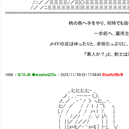
./::::／ ／三三三三/／三|○三三三三三三三三三
/:／ ／ﾆ三三三三三三三|三三三三三三三三三三
=====================================================
柄の側へ手をやり、何時でも抜ける構えの
一歩前へ。雇用主をかばう
メイドの足はゆったりと。余裕たっぷりに、間合い
『素人か？』と、剣士は思うも念頭
1666
：
なつしお ◆myjeheQZSo
：
2025/11/30(日) 17:58:49
ID:esHy5BvW
_､辷辷辷辷- _
_ノ ､ _ ､-――- <_〉､
ノ、／ _ - ~ / 〉 ヽ辷_,､-､
辷/ ／ / / l .| `~l. ヽ
|､/ / ./ / .ハ l '/, .|
'/ ' /.／/ ' /, ∨ .l∧ |
| | |／ ./／／/ | | |
| | |.x=ミ／- ~ x=ミ | |-.|_ ∨