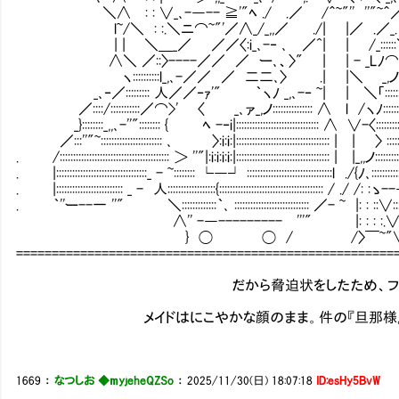
＼∧ : : ∨_､-―-- ≧'"ﾍ ./ .／ /＾~"'' ''"
l~/＼ : :.＼ニ⌒~"'／∧_/_,,／ ./| |／ .／
| | ＼＿_／ ／／〈:i_､-‐ ､ ／^| | /_::::
∧＼ ／::〉----／／ ／ ー､、〉" | | - _Lﾉ⌒
ヽ::::::::::l_,､-／／ ／ 二二､〉 .| |＼ _,ノ:::
_､‐／::::::::: 人／／‐ｧ'" ｀ヽﾉ _,､-‐ ~| | ＼「:::::::
／::::/:::::::::::／⌒>' 〈 _､ァ_,ノ::::::::::::::: ∧ l /ヽﾉ::::::::
_}::::::::_,,､-''":::::::: { ﾍ -‐i|::::::::::::::::::::::::::::::: ∧ ∨-〈:::::::
／:::''"~::::::::::::::::::::::: ､ 〉:i:i:|::::::::::::::::::::::::::::::::::: | |
. /::::::::::::::::::::::::::::::::::::::::: ＞ ''"|:i:i:i:i:|:::::::::::::::::::::::::::::::
. |::::::::::::::::::::::::::::::::::_ - ~:::::::: └―┘ ::::::::::::::::::::::::::::::::l
. |::::::::::::::::::::::::: _ - 人::::::::::::::::::{::::::::::::::::::::::::::::::::::::
. ｀''ー--一 ''" ＼:::::::::::::｀､ :::::::::::::::::::::::::::: ／- ~ |: : ::
∧'' -―--------- '''" |: : : :.∨:::::::::::::
} ◯ ◯ / /〉￣~"∨:::::::::::::::::∧.:.
=====================================================
だから脅迫状をしたため、フェイトの机
メイドはにこやかな顔のまま。件の『旦那様』への敬
1669
：
なつしお ◆myjeheQZSo
：
2025/11/30(日) 18:07:18
ID:esHy5BvW