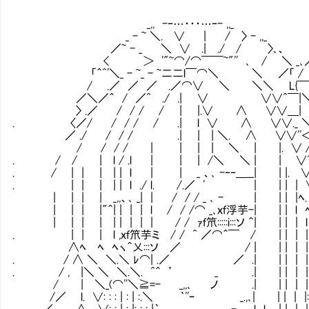
_,, -‐…・・・…‐- ,,_
_ - ~ ＼. ∨ | / 〉 - ,,_
／~ - _ ＼ ∨ .| ./ / 〉､、
< ＞ '"~⌒/⌒￣￣~"'' ､ / ＼ _､／
「＾^'＼_ - ~_ - ~二二l￣⌒＼ ＼ ／「 /
/ .／ ／ ／ .／⌒∨ ＼ ＼＼ L{￣~"
／＼／＾ / ／^ ./ .| ∨ ∨∨^￣|
〉 .／ / / / / | |.∨ ∧ ∨∨＿
. 〈／/ / / / / .| l ∨ ∧ ∨∨._ 
／ ./ / / / .| | | ＼. ∧ ∨∨''
/ / / / | | | | ＼ | |. ∨ /: 
. / / | l / .l | | | /＼ ＼ | | ∨^|
. / | | | | | l | | _ 、､ -‐‐＿__| | |. ∨|.:
. | | | | | l ./ l. /.／ ' | | | | ∨.: :|
| | | | _,,、､ _| | / / / _ ､ - | | | |ﾍ. ∨^
| | | |"＾| | | | l / / /⌒ _､ｘｆ浮芋-| | 
| | | | | | | | | / / ｧｆ笊:::::i:::ソ ＾| | 
. | | | l ,ｘｆ笊芋ミ / / ^ ／⌒＾￣ / | | | 
∧ﾍ ﾍ ﾍヽ＾乂:::ソ ／ / | | | | |: | : :|
. / ∧ ＼ ＼.＼ ﾚ⌒| .／ ／ .| | | | |: | : :
. / , |＼ ＼ ＼.＼. ^＾ ’ _ .| | | | |: 
/ | ＼_(⌒''＼≧=- _,,､ ノ .| | | | |: 
/／ l. ∨: : : | : | :.＼ ｀''ｰ _.,､| | | | |:
／ ∧ ∨: : | : |: : : |｀ _､- .l l .| |_,,| |: | : 