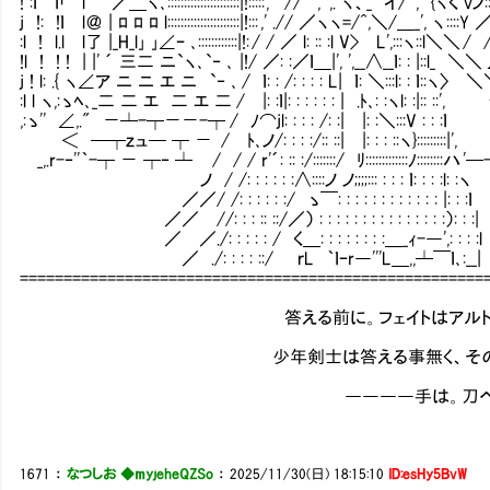
! :ｌ ｌ「" l＾゛｀／＿ヽ､::::::::::::::::::::::|!::::: ,' // ', ',. ヽ、_ イ/ ', {ヽく vノ::::j,ｨ::
j !: !ｌ l＠ | ﾛ ﾛ ﾛ l::::::::::::::::::::::|!::: ,' .// ／ヽヽ=/^,＼/＿_', ヽ ::::Y ／,::::Y
:l ! l.l l了 |_H_l｣ ｣∠ｰ ､::::::::::::|!: / / ／ l: :: :l V> L',:::ヽ::l＼＼ / 
!l ! ! ! | |' ´ 三二 ニ`ヽ､`‐ ､ |!/ ／: :／ｌ＿|', ',__∧__ｌ: : |::l_ ＼＼ ∠ﾆｰ
j ! l: .{ ヽ∠ア ニ ニ エ ニ `‐ ､ / ｌ: : /: : : : L| ｌ: ＼:::l: : ｌ::ヽ〉 ＼＼ n
:l l ヽ,:ゝﾍ､_二 二 エ 二 エ 二 / |: :ｌ|: : : : : : | .ﾄ､: :ヽl: :|:: ::', ヽヽ ＼
,:ゝ'' ∠,." －┴-┬－－-┬ / ﾉ⌒jl: : : : /: :| |: :＼:::V : : :ｌ ） ） ＼| |
＜ ─┬ｚュ─ ┬ － / ﾄ､ノ/: : : :/:: ::| |: : : ::ヽ}:::::::::|', /／
_,.r-‐''｀-┬ － ┬‐ ┴ / / / r'´: :: :/:::::::/ ﾘ:::::::::::::ﾉ::::::::ハ '
ノ / /: : : : : :∧::::ノ ノ;;;;::: : : : ｌ: : : :l: :ヽ
／／/ /: : : : : :/ ゝ￣: : : : : : : : : : : : |: : :ｌ
／／ //: : : :: ::/／） : : : : : : : : : : : : : : :）: : :|
／ ／./: : : : : / く＿: : : : : : : :＿_ｨ-―',: : : :l
／ ./: : : : ::/ ｒL ｀ｌｰr―'''L＿,,┴￣ｌ､:__|
=====================================================
答える前に。フェイトはアルトの名を呼
少年剣士は答える事無く、そのままの姿
――――手は。刀へ、触れ
1671
：
なつしお ◆myjeheQZSo
：
2025/11/30(日) 18:15:10
ID:esHy5BvW