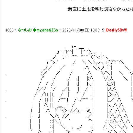
素直に土地を明け渡さなかった相手が悪い
1668
：
なつしお ◆myjeheQZSo
：
2025/11/30(日) 18:05:15
ID:esHy5BvW
r‐ ,,＿
_,r┬''l⌒| | ⌒〉､、＿
ノ 」､- "~￣~"'' <｀ヽ: :｀ヽ
r "> " / ＼ ＼＼ノヽ : 「7＾⌒＼
_ノ／ ／ ∧ ＼ヽノ､「^| ＼
. 〈／ ／ / ∧ ∨＼| ＼ 
/' / ./ .| |:∧ ∨.人 ＼ |
/ / / .| .| lヽ.| 辷ｿ| |
. /／/ ' / .／|. | / | |ノ.∧ |
/ /'l l | l. / | ' / .| |_〉.:.∧ .|
. ' / l l | | /~~"l / /'"~￣| |,,／＾∧ 
l | ∧ | | _,,,,_ l / | |ヽ 
l .| .∧ '⌒ヽ〉 /／ｘ===ミ, | |,ノ ∧ ∧
. | .l ＼∧ /／ _／ |: ∧. ∧ 
| | : :|＼', ’ ⌒| ,:.: : ∧. ∧ 
| | : :| ＼ ､ _ノ .| /､ ＼ : ＼
｀､ ∧ : : | ＞ ,,_ _､-/ ,. ∨ ＼ : ＼ _,