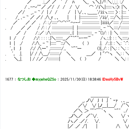
／ .:_／ ／ ' / ﾊ ＼_ ヽ＼|:/「:＼:_:
. / ､-～''"／ ／/ / / / ∨ ⌒ '/:i＼|:::::::ヽ::
／/ _､- ~ / | / / / | ∨､、,＿___'/:i:i:ヽ::::::: 〉 : |:
. /_ ､- ~ ／ ／/ .∧_r ､、 | | |:::::::::::::::::::: '/:i:i/, ::::/＼:|
／ ／ ／ , /: :./::::::⌒⌒~"～‐┘:::::::::::::::::::: |:i:i:i:i／:::::
. / ／ ／ / /: : / ::::::::::::::::::::::::| |::::::::::::::::::::::::::_ - ~＼:::::
／ / /.:／ :∧::::::::::::::::::::::,.:| |::::::::::::::::_ - ~()/: : |: ＼ :
l / / /:/: : : : :.}＼::::::::__／＾~"''ｰ-一'" /ヽ.:.:|: : : ＼:
l | ./ /:∧_ - ~ |::::::￣:::/＼ ( ) .|. /:.:|: : ＼: ｀:": 
'，l .l /:/ ∧ー'' ,:::::::::::::/.､ ~"''ー ()|､/: : |＼: : 
. '， .|. |/ / ∧___/:::::::::::/ ＼ ＿／ l "⌒ヽ ＼: :
. ＼,,|. | / /／ ./:::::::::::::| ＼ ( ) / ＼ ＼: :
1677
：
なつしお ◆myjeheQZSo
：
2025/11/30(日) 18:38:46
ID:esHy5BvW
＿＿＿＿
_, ノ∨ .l l .| ｀ ｰｧ ､、
／∨ ∨ |ノ＿|＿_/ /＾＼_ "'
／＼ ＞ ''"~￣｀ヽ ~"'' ､/ /⌒∨ _＞
_ノ＼／ ／^∨. ＼ ∨ ヽ ,
ﾉヽ／ .／/. ∨. ∨ ∨ 
|／ .／ ./'| | ∧ ∨ ∨／