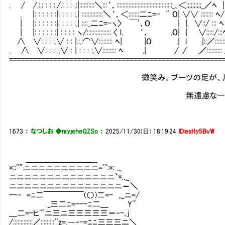
. / /.:.: : : :./.: : : .:|::::::::::＼:::‘，:::::::::::::::::::::::::::::::::::::_､＜;;;;;;;;;;_／ﾍ |
, |: : : : : :|: : : : :.| ::::::::::::::＼‘，＜:::::::二ﾆ=- " O| ∨∨ :::::::: ﾍ/
| |: : : : : :|: : : : :.| ::::_二ﾆ=-ヽ〉 ￣'，O | |. ∨::/ ::: ﾍ
| |: : : : : :| : : : : ヽ/:::::::::::::::: 〈 l. ‘， .O| | ∨:::::/:::
∧ ∨: : : :.∨ : : |.:.:⌒∨::::::::: ﾍ| |O .| l .|::／:::::::
. ∧ ∨: : : :.∨ : | : : : :.∨::::::::: ﾍ .| ./ ./ .／::::::::::
=====================================================
微笑み。ブーツの足が、川べりの
無遠慮な一歩
1673
：
なつしお ◆myjeheQZSo
：
2025/11/30(日) 18:19:24
ID:esHy5BvW
_＿＿＿＿＿＿＿＿__
*::''"ニニニニニニニニニニ=ﾟ'':*: ..,
ニニニニニニニニニニニニニニ`*..,_
ニニニニニニニニニニニニニニニ＝＼
--‐ =ﾆ二￣￣￣￣￣(○)二=- ,,_ニ=/
_三二ﾆ=---ﾆ二＿ Y'’
＿二=-ヒ'"ニ三ニ三三三三三＝‐-､j
/:::::::::::::／:::::::::¨z=,―‐-=ﾆﾆ三三三ニ＼