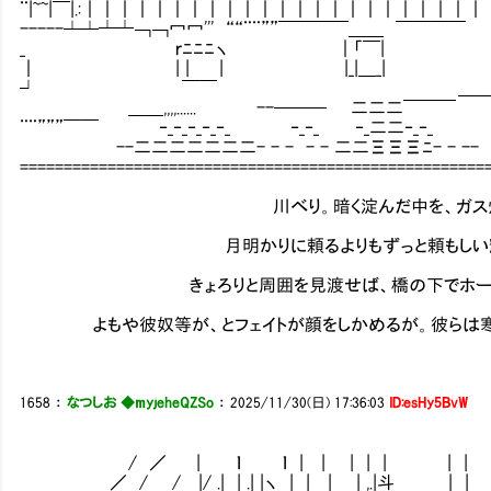
¨|~~|￣|.:｜｜｜｜｜｜｜｜｜｜｜｜｜｜｜｜｜｜｜｜｜
-----┴┴┷┷￢￢冖冖''' ““¨¨””￣￣￣￣＿＿ ￣
_ ｒﾆﾆﾆヽ ｜「￣| ｜|￣ 
｜ | | | |_|＿_| └
┘ ￣￣ ＿＿＿,,,,,,...... 、
＿＿,,,,...... --─── 二二二￣￣￣
¨¨”””￣￣ ‐_‐_‐_‐_‐_ ‐_‐_ ‐_二二‐_‐
--二二二二二二二- - - - - 二二ΞΞΞﾆ- -
=====================================================
川べり。暗く淀んだ中を、ガス灯がほの
月明かりに頼るよりもずっと頼もしい輝きは、
きょろりと周囲を見渡せば、橋の下でホームレス
よもや彼奴等が、とフェイトが顔をしかめるが。彼らは寒空
1658
：
なつしお ◆myjeheQZSo
：
2025/11/30(日) 17:36:03
ID:esHy5BvW
/ ／ | ｌ ｌ | | | | | | |
／ / / |/ .| | .| |ヽ | | | | ,.|斗 | 