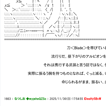
,x≦ |: : ﾍ / | | { :|
,x≦ ＞ ´:.:.:.:|: : :.ﾍ /ゞ !: ｜i :|
＼ ＞:.:.´:.:.:.:.:.:.: : |: : :.:.:.Ⅵ〈 /| |:. ‘， !､
:.:.:.:.ヽ:.:.:.:.:.:.:.:.:.:.:.:.:.:.ヽ: : : : ヽ ¨ ﾉ : ヽ:.ヽ:|:.:.＼
:.:.:.:.:.:.ヽ:.:.:.:.:.:.:.:.:.:.:.:.:. ＼: : :.:.ヽ/ /: : :}:.:.ヽ:.:.|:.:i
:.:.:.:.:.:.:.:‘，:.:.:.:.:.:.:.:.:.:.:.:.:.:.ヽ: ／ ／|: : :,':.:.:.:.i､:.ｌ:.:.ｌ
:.:.:.:.:.:.:.:.:.:i:.:.:.:.:.:.:.:.:.:.:.:.:.:.:.:.:.{ ／ヽ: :|: :./:.:.:.:.:} ヽ:.:.|
:.:.:.:.:.:.:.:.:.:/二ﾆ=‐‐===---i 〃ヽ: :ヽ|: /:.__:.:/ /:.: !
:.:.:.:.:.:.:.:.//: : : : : : : : : : : : :| /￣￣ヽヽ/: : :./／: :ヽ|
=====================================================
刀＜Blade＞を帯びている事へ、
流行りだ。昼下がりのアルビオンを歩けば、
それは携行する武装と言う話ではなく。使用人を
実際に振るう腕を持つものとなれば、ぐっと減る。けれど
命じられるがまま。振るい、血肉を切り
1663
：
なつしお ◆myjeheQZSo
：
2025/11/30(日) 17:54:55
ID:esHy5BvW