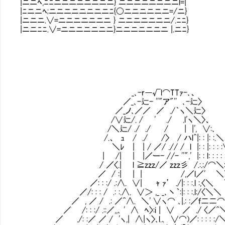
|ニニﾍ,ﾆﾆニニニニニニニニ} ニニニニニニニニl=|
|ﾆニニﾍ;ニニニニニニニニﾆ{〇ニニニニニニ=/ニ}
|ニニニ.∨=ニニニニニニニ } ニニニニニニニ/.ﾆﾆ}
|ニニﾆﾆ.∨=ニニニニニニニ}ニニニニニニニ |.ニﾆ}
_､-r―√l⌒TTｧ-､、
／_､-辷- ''"ア"'' ､-辷〉
／_ノ､／／ ／ ./｀ヽ＼辷〉
/∨辷/. / ' ./ .l'ヽ＼〉、
/＼辷/ ./ ./ / | |', ∨:､
/.、 ｭ / ./ /〉 / ハl^|: : |: :.＼
＼ﾚ | | / ／/ .// / l |: : |: : : :
| /| | |／ー- //- ''",' |: : l: : : : 
/ ／〈.| l ≧zzz/／ zzz彡 /.:.:
／ / :| | | /,／l／' ＼＼∨~"''
／: : :/ .:∧. ∨| ｬ ｧ’ ./|: : :.l :,〈
／/: : : / .: :.∧. ∨＞ ,_ _､丶｀:|: : :.l:/
／ , ／ / .: ／^∧. ＼' ∨ヽ⌒ ､|.: :／ｆ二二⌒
／ /: : :/ .::／,,､ ' ∧ ﾍ〉:i | ∨ 
／ ./: :／ ／ / 'ヽ,| ∧|ヽ〉､l.､ ∨⌒)／: