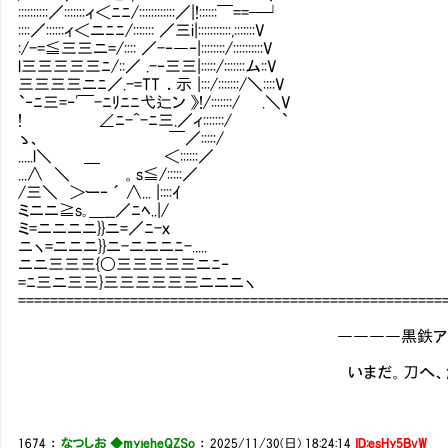
::::::::::／:::::::ィ＜ﾆﾆ/::::::::::::／|!::::::￣==─┘
::::／::::::ィ＜ニﾆﾆ/::::::: ／三i|:::::::::::,:::::::V
:/-=≦三三ニ=/:::: ／-‐―‐|::::::::/::::::::::V
l三三三三三ﾆ/::／ .-‐三三|:::::/:::::::ム::V
三三三三ニﾆ／.-=TT ．示 |:::/:::::::/＼::::V
`‐ﾆ三=‐'￣-ﾆﾘﾆﾆ弋辷ン 》!/:::::::/ .＼V
! ∠ﾆ-^-ﾆ三.／ィ:::::::/ `
ゝ、 ￣／:::::/
.....l＼ ＿ ＜::::::／
...∧ ＼ 。s≦/:::::／
/三＼ ＞ー‐ ´ ∧... |::::ｲ
ミニニ≧s｡＿__／ﾆﾍ..|/
ミ=ニニニニ}}ニ=／ﾆ-ｘ
ニヽ=ニニニ}}ニ-ニニニﾆ-.....
ニニ三三三{〇三三三三三ニﾆ‐
=ﾆ三ニ三三}三三三三三三ニニニヽ
=====================================================
――――黒鉄アルトの
いまだ。刀へ、触れて
1674
：
なつしお ◆myjeheQZSo
：
2025/11/30(日) 18:24:14
ID:esHy5BvW