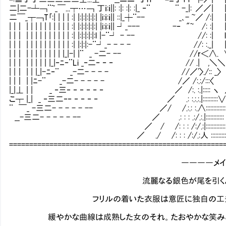
二|二-┴￢¨~_￣...┬…￢ 丁ｉ:ｉ||: :|: :|: :|_ ‐¨ ¨ 
二￣_┬￢T｢:| | | | :| |:|:|:|:|:| |i:ｉ:ｉ|| ::|_┼¨-- _､- 
| |｜ | | | | | | | | | | :| |:|:|:|:|:| |i:ｉ:ｉ|| ┘_--- -‐ 
| |｜ | | | | | | | | | | :| |:|:|:|:|:l |-¨┘ - -- //: :| l､
| |｜ | | | | | | | | | | :| |:|:|:-¨┘_- - - - //: :._|
| |｜ | | | | | | | | |_|-| |¨ _ -二- -- //r＜∧. 
| |｜ | | | | | |_|‐ﾆ‐¨Li _‐二‐ ‐ ‐ // .| ,＼＼ ∨
| |｜ | | |_|-ﾆ‐¨ _-二- - - - //／'〉./:: _〉 
| |｜ | |ﾆ-¨ _-二- - - - - /／ /:.:/:::〈
|_|⊥ | | _ ‐三‐ ‐ ‐ ‐ ‐ ‐ ／ /:. :.|::::: ヽ ／~| l:
こ┬ |_| _ ‐三二‐‐ ‐ ‐ ‐ ‐ ／ .: :.:.:.|::::::::::∨'ヽ | |:::::::::::
¨ ￣_ -三二- - - - - -- ／/ /.:.: :.∧:::::::::::::::::} | '/:::::::::
__-三二- - - - - -- ／ .: : : .:/.:.|:::::::::::: 「 l '/ ::
／ / /: : : /:/.:|::::::::::::: ＼| '/::::::::::::::::::::
／ ./ /: : : /:/.:人 ::::::::::::::: ＼ '/::::::::::::::::
=====================================================
――――メイドがい
流麗なる銀色が尾を引くように長く
フリルの着いた衣服は意匠に独自の工夫が見ら
緩やかな曲線は成熟した女のそれ。たおやかな笑みと合わ