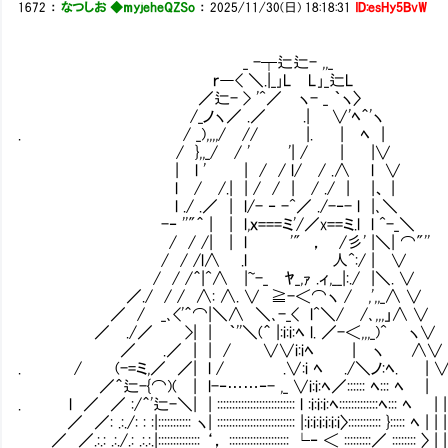
1672
：
なつしお ◆myjeheQZSo
：
2025/11/30(日) 18:18:31
ID:esHy5BvW
_ -┬辷辷- ,,_
ｒ―< ＼.|_｣L∟L｣_辷L
／辷- > '^／ ヽ- _ ｀ヽ〉
/_ノヽ／ .／ .| ∨'ﾍ＾'ヽ
. / _),,,,/ // |. | ﾍ |
/ },,_/ / ' '| / | |∨
| l ' | / / l/ / .∧ l ∨
l / /.| | / / | / ./ | |、 |
l ./ .／ | l/- ‐ -^／ ./-‐- l |､＼
-‐ ''"＾ | | l,ｘ===ミ'/／x==ミ.l l ^-_＼
/ / /| | l '" ， /彡' |＼| ⌒"''
/ / /l∧ .l 人^:/ | ∨ あ
/ / /＾|^∧ |~-_ ﾔ_,ｧ .ィ,__|:./ |＼. ∨
／./ / / ∧: ∧. ∨ ≧-＜⌒ヽ / ,',,_∧ ∨
／ / _､<'＾⌒|＼∧ ＼､-_< l^＼/ /､,,,」∧ ∨
／ ./／ >| | ｀''＼(＾ |:i:i:ﾍ l. ／-＜,,,_)^ ヽ∨
／ .／ | | / ∨∨i:iﾍ | ヽ ∧∨
. / (-=ミ,／ ／| l / .∨:i ﾍ ./＼ノ:ﾍ. | 
／＾辷-{⌒)( | l-‐……‐- ,_ ∨i:i:ﾍ／:::::: ﾍ::: ﾍ |
. l ／ ／ :/＾'辷-＼| | :::::::::::::::::::::::::: l :i:i:i:ﾍ:::::::::::::ﾍ::: ﾍ | |
／ ／: .:./: : :|::::::::::: ヽ| :::::::::::::::::::::::::: |:i:i:i:i:i:i〉::::::::::: }::::: ﾍ | | |
／ ／.:.: .:./.: .:.:.|:::::::::::::: ‘， :::::::::::::::::::: └‐ ＜ :::::::::／ :::::::: 〉 | |