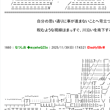
/ニニニニニニニニニニV ' ／ニニニニニニニニニ
ニニニニニニニニニニV /ニニニニニニニニ ニニ}
=====================================================
自分の思い通りに事が進まないことへ苛立つフェイト
睨むような視線はまっすぐ、川沿いを南下する。ゆる
1660
：
なつしお ◆myjeheQZSo
：
2025/11/30(日) 17:43:21
ID:esHy5BvW
|: |:|:|ニ7:::/::: :|￣::|:
|:::|:|:|_,/:::/::::::::|::::|.ｲ _､-～
|:|:|:|:|/:::/::::::::: |::::|:: ／ ＼ 〉_,
l |:|:|/:::/::::::::::::,|:: ／ ＞ 
| |:|/:::/::::::::,ｨｉ{ｉ|/ ヽ/ 
l :|/:::/::l丁 _,ノ ､/ /／ .
|:/:::/::: |::|ﾆﾆ l＿_/ / ,/
___ __|' :/:::|ィ|::|ﾆﾆ |,__/ / 
_､-～～ｰ- __,,.┌ｒ‐┐''"~_: : |￣|]|: |:/|:|::|ﾆ|::|ﾆﾆ | ' / 
｀｀~^'''""~~: :|丁|: : : : : :_:_:_:_:_:| :|: ::|-T｢_|___| | |‐j{|:|:
┯┯┯┯┯|┴｢￣「￣ＬＬＬＬ|_,|‐┴┴|＿匚]_|_|,:i|:|:|:|::|ﾆ|:
=:≦丁丁三三三三三⊥...⊥ -┴__ニニ¨丁iT---=ﾆ丁TT￢=／| | | ､