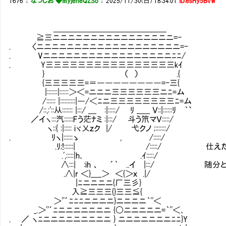
1676
：
なつしお ◆myjeheQZSo
：
2025/11/30(日) 18:34:01
ID:esHy5BvW
＿＿＿＿＿＿＿＿＿＿＿＿＿＿
≧三ニニニニニニニニニニニニニニニニ=-
. 〈ニニニニニニニニニニニニニニニニニニニ=-
. Vニニニニニニニニニニニニニニニニニﾆﾆ/
. Y三三三三三三三三三三三三三三三三kｲ
} （ ） .{
{三三三三三=＝――――――――=-三{
|:::::::|::::::＞＜=ニニニ三三三三三三ニﾆ=ム
/:::::: |::::::::::|―/＜ﾆニ三三三三三三三三ﾆ=ム
/::,:'::从::::::: |:::/ ＿ :|:::::/ ﾘ _＿_ Ｖ::|::::::ﾘ ｀`
／イヽ:::汽::::::Fう茫ﾅミ :|:::/ 斗う笊マＶ:::::/
ヽ::{ :|::::: iヾ乂ｚク |/ 弋クノ ;:::::::/
. ﾘヽ|::::::ゝ , /:::::/
.ﾘ;!::::::| /:::::/ 仕えた主君
.',:::::|h､ .ｲ:::::/
∧:::| :ih 、 ´｀ ..イ |:::/ 随分と
.∧|r ＜}＿_＞ ＜{＞ｘ .|/
|ﾆニニニニ{厂三彡}
入≧三三三{}三三≦{
＞''´ﾆﾆﾆニニニニ}ニニニニ｀''＜
_.＞''´ﾆニニニニニニニ {〇ニニニニニ=｀''＜､
. ／ ヽﾆニニニニニニニニニ } ニニニニニニニﾆﾆ}Y