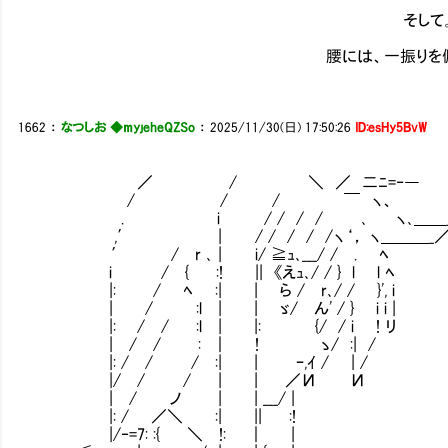
そして
腰には、一振りを佩いて
1662
：
なつしお ◆myjeheQZSo
：
2025/11/30(日) 17:50:26
ID:esHy5BvW
／ / ＼ ／ 二ﾆ=‐―
/ / / ￣ ヽ、
. i / / / / ､ ヽ､＿＿_
,′ | / / / / /ヽ‘， ヽ＿＿＿_
′ / r ､ | i/ ≧ｭ､___/ / . ﾍ
i / { :! || 《えｭ､/ / } l l ﾍ
|: / ﾍ :| | ら / r､/ / }', i
| / :l | | ゞ/ ん' / } i i |
|: / / :l | |: {/ / i ! リ
| / / : ｜ ! ゝ/ :| /
|: / / / :| | ｰ,ｲ / | / 
|/ / / | | ／И И
| / ノ | | ___/ |
|: / ／＼ :| || :!
|/‐=7: :{ ＼ !: ｜ |