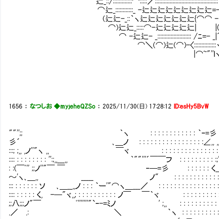
｀ 辷_::/:::::::::::::⌒:::::／:::::::::::::::::::::::::::::::::
⌒辷_::::::::::::_ -辷辷辷辷辷辷辷辷辷=- _:::::
(辷辷-_::｀ヽ辷辷辷辷辷辷辷{⌒⌒ -辷辷辷辷∧
⌒)辷辷_:::::⌒-辷辷辷辷辷| |(⌒ -=辷
⌒ -辷辷- _::::::::::::::::::::::: /ﾆ=- _|^
⌒＼(⌒)辷(⌒)-〈:::::::::::::::ヽ ＼:
|⌒~"''lヽ::〉 ＼:::
1656
：
なつしお ◆myjeheQZSo
：
2025/11/30(日) 17:28:12
ID:esHy5BvW
""'';; ｀ヽ : : : : : : : : : : : : ｀ｰ=彡
彡´ ､＿ノ : : : : : : : : : : : : : : : : :∠,, ,,
:::; ;,, ,ノ''"ヽ ,, ￣ヾ : : : : : : : : : : : : : : : 
:::: : : : : : : : : '':;,,___,, ｀""'''´￣￣フ : : : : : : : : : :
: :(￣ﾞ'' ;;ノ''"￣ ￣ ‐─=彡 : : : : : : く＿___
～'ヽ､＿,, _____ ノ" : : : : : : : : : : : : : : : : <
::: : : : : : : ソ ､＿__,,ノ : : : ｀ー'"⌒ヽ＿___／ : : : : : : : : : : : : : : : : : :
:::: : : : : : く, -─"ヾ,,; : : : : : : : : : : ノ￣ ￣｀ヾ : : : : : : : : : : : :
;;八;;;ノ"￣ ﾞ'''''''"`ｰ-=ﾐノ ' ;,, : : : : : : : : : : : : : :
.／ .: ＼ ｀ヽ : : : : : : : : : : : : : : : 