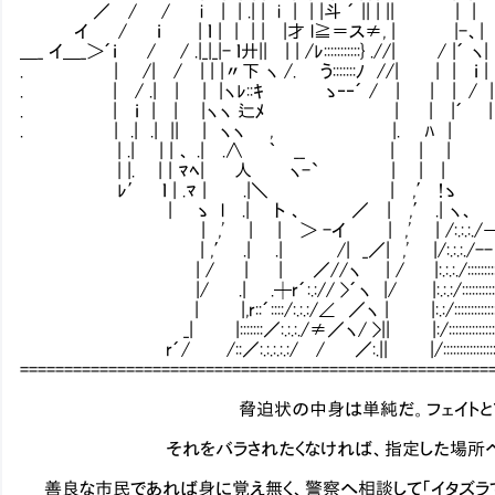
／ / / i | | .| | i | | |斗 ´ || | || | 
イ / ｉ | ｌ | | | | |才 l≧＝ス≠, | |-、
＿_ イ＿_＞´ｉ / / .|_|_|- ｌ廾|| | | /ﾚ:::::::::::} .//| / |´
. | /| / | | |〃下 ヽ /. う:::::::ﾉ //| | | ｉ 
. | / .| | | |ヽﾚ::ｷ ゝ‐‐´ / | | | /
. | ｉ | | |ヽヽ 辷ﾒ | | |´
. | .| .| || | ヽヽ , |. ﾊ |
| .| | | 、 .| .∧ ｀ __ | | 
| |. | | ﾏﾍ| 人 ヽ-` | | |
ﾚ′ ｌ | .ﾏ | .|＼ | ,′ !ゝ 
| ゝ l .| ト 、 ／ | ,′ .| ヽ
| ,' | | ＞ -イ | ,' | /:.:.:./―
| ,′ .| .| /| _／| ,' |/:.:.:./-
| / | | ／//ヽ | / |:.:.:./::::::::::::::::
|/ .| .┼r´:.:// >´ヽ |/ |:.:.:/:::::::::::::::::::::
| |,r::´::::/:.:.:/∠ ／ヽ | |:.:/::::::::::::::::::::
_| |:::::::／:.:.:./≠／ヽ/ >|| |:/::::::::::::::::::
r´/ /::／:.:.:.:.:/ / ／:.|| |/::::::::::::::::
=====================================================
脅迫状の中身は単純だ。フェイトとアルトがな
それをバラされたくなければ、指定した場所へ二人で
善良な市民であれば身に覚え無く、警察へ相談して「イタズラで