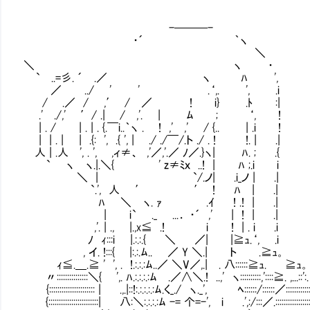
-───-
・´ ｀ヽ
＼
＼ ヽ ・
` ..=彡. ´ .／ ヽ ﾊ ',
／ ../ ' ' .‘,. ', .i
/ .／ / ,′ / ／ ! i} .ﾄ :|
.' ./,' ′/ .| / ,'. | ﾑ ; ‘, !
| . / | . | . {.￣i..｀ヽ . ! ,' ,' / {.. | .i !
| | . | | .{: ', .{ ', | ./ ./￣/.ト ./ . ! !. | .|
人 | .人 ', . ', ,ィ≠、 ,'／,'.／ ﾉ／.}ヽ| ﾊ. ; .{
` ヽ ヽ.|.＼{ ' z≠ﾐｘ ..! | ﾊ ;.i 
＼ | `/.ノ| .i_ノ | .|
`.', 人 ′ ′ ! ﾊ | .| それ
ﾊ ＼ ヽ. ｧ .ｲ ! .! | .|
| i` ._ ...． ・´ ,' | ! | .|
,'. | ., |.,x≦ .! i ! | . i .i
ﾉ ｨ:::i |.:.:.{ ＼ ／| |≧ｭ.‘, .i
, イ. !:::{ |:.:.ﾑ.. ／ Y ＼.| ト .≧ｭ。
ｨ≦.＿.≧ ' ', . !.:.:.:ﾑ..／ ＼V／,.| . 八::::::≧ｭ. ≧ｭ。
〃:::::::::::::::＼{ ',. ﾊ.:.:.:.:ﾑ .／∧＼.! ..,' ヽ::::::::::,'::::≧. ,...::':
{:::::::::::::::::::::: | .,.|::!:.:.:.:.:ﾑ.く_./ ヽ._', ﾍ::::::/::::::／:::::::::::::
{::::::::::::::::::::::::| 八:＼:.:.:.:ﾑ -= 个=-', i .',:/:::／.:::::::::::::::::