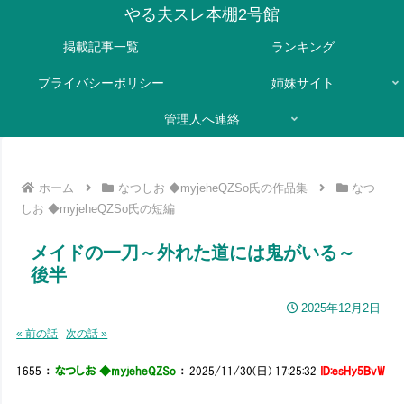
やる夫スレ本棚2号館
掲載記事一覧
ランキング
プライバシーポリシー
姉妹サイト
管理人へ連絡
ホーム
なつしお ◆myjeheQZSo氏の作品集
なつ
しお ◆myjeheQZSo氏の短編
メイドの一刀～外れた道には鬼がいる～
後半
2025年12月2日
« 前の話
次の話 »
1655
：
なつしお ◆myjeheQZSo
：
2025/11/30(日) 17:25:32
ID:esHy5BvW