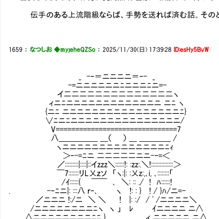
伝手のある上流階級ならば、手勢を送れば済む話。そのどちら
1659
：
なつしお ◆myjeheQZSo
：
2025/11/30(日) 17:39:28
ID:esHy5BvW
_ -‐＝ニニニニ＝‐- _
-=ニニニニニニﾆニニニﾆニ=-
イ二二二二二二二二二二二二二二ヽ
ィニﾆニニニニニニニニニニニニニ ニﾆ ヽ
{ニﾆ ニニニニニニニニニニニニニニニニﾆ}
∨ﾆニﾆニニニニニニニニニニニニニニニ/
V===============================7
八＿＿＿＿＿ ＿（ ） ＿ ＿＿＿＿ /
ヽニニニニニニニニニニニニニニﾆｨ
＞‐-=ﾆニ 二二二二二ニニ-‐=＜
／:::::::::|::::|::イzzz＼::::::!: :zz:.＼!:::::::::::::::＞
￣7:::::::リL乂ｚソ 「ヽ:|: :乂z:,､i, ､:::::
/ｲ::::::{ ￣￣ ､ ＼: :: ./ ! ﾊ::::::!
. -‐ﾆニ|: :::八 ｒ‐､ ヽ !: : } ! / }ﾊ/ニ=-
／ニニニ !:/ニ ＼ ＼ ! |: :/ / ' /ニニニニ＼
/ニニニニニニニニﾆヽ ヽ 」 ﾚ ｲニニニニ ニ∧
∧ニニニニニニニニﾆﾆ } ィ ニニニニニ ニ∧