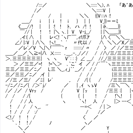
/::::／ ＼:::::::＼)、ﾊ 「あ゛あ゛あ
/／ ＼:::::::V |
/ / | ＼＼ {{V::::ﾊ :!
＿__/ i | i ! i } | | V_}}＝＝ﾐ
《＿_//! | | :! ! ﾄ､ ハ /! ! | iﾄ､＿＿}}
￣// | ! ! |＼ ヽ. | V V-j__/ | |＼＿__
,.イ:{ ∧ | レ＜! ｀ヽ厂￣,.ｨf爪ｱ |∧ 〈￣＼＼＿ ＿,
∠/ |::V | ∧＼ !ヽ!＿｀ ' 〃代以 / ∧ ＼＼／
／レ'／V ＼|＼「￣￣` r :::::::::/ 〃 / 〉 ／ /／
＿__／＿／_＼≧=|八 乂::::::: ､＿,.-､_/／/ / /∧/三/三
＞､三三三三三三| ヽ ヽ V´: : :} ∠ ＿/ //_/三三三三
＞ ／三三／=! !=＼＞ ､｀こ´ イ ／ / /´￣｀ヽ三三三
三三／三三／ﾆ／ L三 ＼_,.ｨ_j｀´__／/ / / i三三三
三／三三／ﾆ／ ,イ | / / / |三三三三
／/三 ／三/ ／ﾆ| レ' ,. / /{ { / /三三三
-/ﾆ／/ﾆ／{ /＞'´j/ ／ | ,.ｲ ヽゝV /三＼￣＼ 
/／ ./／ / Vrｯ / / V |'ｯ | /三三 :| |
/ / / /{ { { | ! / !＼! | ＼
/ / / 人 ヽ ｀ヽ! 人 / |＞ --＜ 
! / / / ヽ_,. '´ ―=＜ / | ＞ ＼
! / / / :/ / /／ ヽ| 
＜!./ ! ! / 〈 ／ 
` ､ ! ! / ﾉ ヽ／ 
＼ ／ ／ Y 