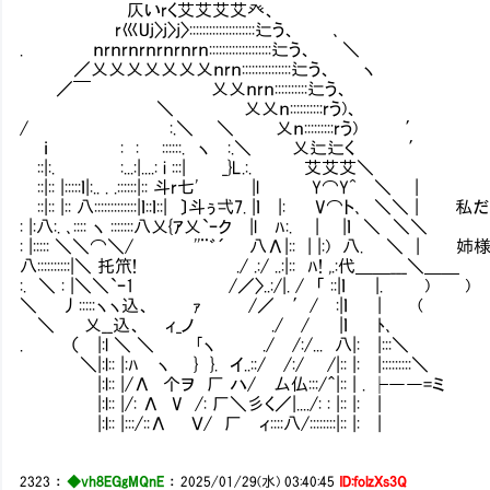
仄いrく艾艾艾艾癶、
r巛Uj〉j〉j〉::::::::::::::::::::辷う、 ､
. ｎrｎrｎrｎrｎrｎrｎ:::::::::::::::::::辷う、 ＼
／乂乂乂乂乂乂乂ｎrｎ:::::::::::::::辷う、 ヽ
／￣ 乂乂ｎrｎ::::::::::辷う、
＼ 乂乂ｎ::::::::::rう)、
/ :.＼ ＼ 乂ｎ:::::::::rう) ′
ｉ : : ::::::. ヽ :.＼ 乂辷辷く ′
::|:. ￤ :...:|....: i :::| _}L.:. 艾艾艾＼
::|:: |:::::ｌ|:.. . .::::::|:: 斗r七' |l ￤ Y⌒Y^ ＼ |
::|:: |:: 八:::::::::::::|ｌ::ｌ::| 〕斗ぅ弌7. |ｌ |: V⌒
: |:八:. ､:::: ヽ :::::::八乂{ｱ乂`ｰク |l ﾊ:. | |ｌ ＼ ＼＼
: |::::: ＼＼⌒＼/ ''¨゛´ 八Λ|:: | |:) 八. ＼ | 
八::::::::::|＼ 托笊! ./ .:/ ..:|:: ﾊ! ,.:代＿＿___＼＿＿
:. ＼ : |＼＼`ｰ1 /／〉..:/|. / 「 ::|ｌ |. ) )
＼ 丿:::::ヽヽ込、 ｧ /／ ′/ :|ｌ | (
＼ 乂__込、 ィ_ノ ./ / |ｌ ﾄ､
. （ |:l ＼ ＼ ｢ヽ ./ /:/... 八|: |:::＼
＼|:l:: |:ﾊ ヽ } }. イ..::/ /:/ /|:: |: |:::::::::＼
|:l:: |/Λ 个ヲ 厂 ハ/ 厶仏:::/＾|:: | . ├――=ミ
|:l:: |/: Λ V /: 厂＼彡く／|..../: : |:: |: |
|:l:: |:::/::Λ Ｖ/ 厂 ィ::::八/::::::::|:: |: |
2323
：
◆vh8EGgMQnE
：
2025/01/29(水) 03:40:45
ID:folzXs3Q