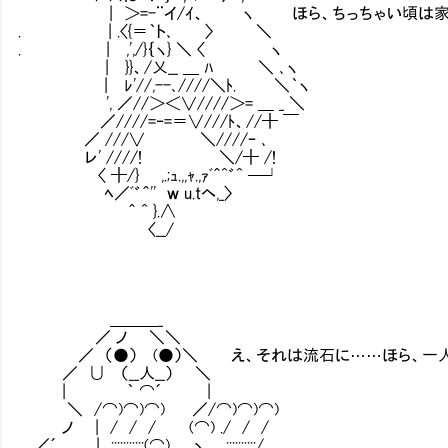
| ＞=-¨イ/ｲ、 ヽ ほら、ちっちゃい頃は家族
. | .〈{＝｀ト､ 〉 ＼
. | ,',/}｛ヽ} ＼ 〈 ヽ
| }}、/乂__ ＿ ﾊ ＼ ､ヽ
| ﾚ'//,--､////＼ﾄ. ＼｀ヽ
', ／//＞＜∨////＞= ＿ _ ＼
／////=‐=＝∨///ﾄ、//╋ ￣
／ ///∨ ＼////ｰ ､
レ' ////! ＼/╋ /!
〈 ╋/} ,.;ｭ.,,ｬ.,ｧﾞ＾^゛^ ─┘
ﾍ／ﾞ゛＾'' ｗ u.tヘ,_〉
＾ ^ }.∧
〈__/
＿＿＿_
／ ノ ＼＼
／ （●） (●）＼ え、それは流石に……ほら、一人
／ ∪ （__人__） ＼
| ｀ ⌒´ |
＼ /⌒)⌒)⌒) ／/⌒)⌒)⌒)
ノ | / / / (⌒) ./ / /
／´ | :::::::::::(⌒) ゝ ::::::::::/