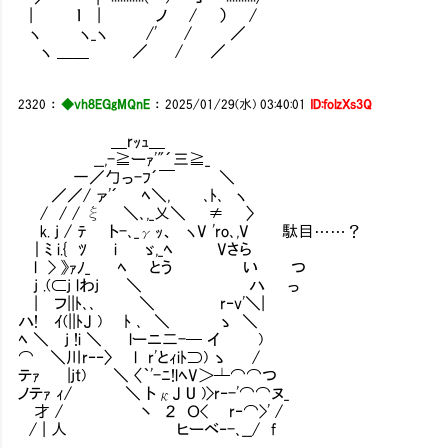
| ｌ | ノ / ） /
ヽ ヽ_ヽ /' / ／
ヽ ＿＿ ／ / ／
2320
：
◆vh8EGgMQnE
：
2025/01/29(水) 03:40:01
ID:folzXs3Q
＿rｯｭ＿
__,-≧ーｧ'"´三≧_
一／勹っ-ﾌ´￣ ＼
／／/ ァ'´ ﾍ＼, ､ﾄ､ ヽ
/ / / ξ ＼､,_乂＼ ≠ 〉
k. j / ﾃ ト-､_γｯ、 ヽV 'ro､,V 駄目……？
｜ﾐ i.{ ﾂ i ゞ,_ﾍ Vさら
l > 》ｧﾉ_ ﾍ とう い つ
j .(⊂j lわj ＼ ハ っ
| フ||ﾄ､､ ＼ r‐v'＼|
ハ! ｲ(||ﾄJ ) ﾄ ､ ＼ ゝ ＼
ﾍ ＼ j !i ＼ lーニ二-─ イ )
⌒ ＼川r‐‐〉 l r'とｨiﾄ⊃) ゝ /
テｧ |jt) ＼ 〈｀'-ﾆ!lﾍV＞┴⌒⌒つ
ノテｧ ｨ/ ＼ トκJ U )>r‐-'⌒⌒ヌ_
才 / 丶 ２ Ｏ< r‐⌒>' /
/ | 人 ヒーベ‐-､__/ f