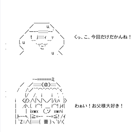
＿＿＿_
／ u.＼
／ー‐-:::::::::::-‐' ＼
／ t j:::::::ｨ ｯ ＼ くっ、こ、今回だけだかんね
. |. u ｀¨､__,､__,¨´ |
. ＼ ｀こ´ ／
／ u .＼
-‐======ミ
／ .／:::::::::《＠》::::::＼
. / /:／｀^⌒＾⌒＾⌒^ヾ
. {/ /, i i ', ',
i くj!〉.∧|＼|＼／|/ｉ,ﾊ }〉
| ,小､{. i⌒! ＿ i⌒! jｲ{ わぁい！お父様大好き！
| | ｉxwx （_ソ xwﾊi
|.ト--ﾍ. |≧=‐- -‐=≦! /ｲ
| ｀Z:::∧{:::::::::{ 薔 }:ヽ｀l/:〈