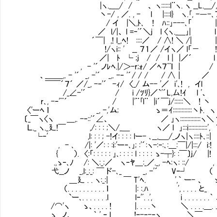
|ヽ._＿/ / 、 ヽ::::::l¨ヽ. ヽ __L.＿/,
丶-/ , ／. , - l |::::l} ヽ.｢, -―-､
/ イ |＼,ﾄ､ ! ﾊ::｣---､「 
／ l/|、 l =‐'´＼j l 〈ヽ._＿｣| l
´￣| ,! l_,ﾍ! ::::／ / ∧! ＼ /| 
!/ヽi:: ' __ ７１／ /イヽ／ l「－ 
／| ﾄ └ ;j / / l | |／´ l
, - '´ ノﾚﾍ.|/＞-r;ｫ/ ／ﾍ７¨ｌ | /
、_＿＿,. - '´ _, -'´ _,. -‐ '´/ / / / ∧｜ ／
￣￣´７´ ／/_, -‐'´ -ｨ/ 〈_/ ム-- '／ i'､! , イl
/_∠-'´ / i /ﾂﾘ}／`'´L,厶!ｲ l '、
r､, -‐'¨´ / |'¨｢l¨ |i´￣j/::::::＼ ! 丶
〈'ーﾍ ｌ _, -,'ム; ゝ＝ｲ:::::::::::::丶ﾄ. ヽ
〔_￣ヽ〈ヽ ＿,. -‐::'´∠、 ／ ｣ヽ::::::::::::::ヽ＼
Ｌ._ ヽ._廴!￣ ,/: : : ;＼/_＿ ヽ／ l ｣:::i:::::::::::::', 
└‐' ,l: : : ; -!イ: : : : lー- ､__,_＿/_ノヽ|ヽ::::ﾄ､::|
, - ､ /|: '／: : :i:'ー‐､｣; :'´:ヽ-:‐:､:＿:￣|/|:::/ i:!
{ ）. 〈:「: : : : : ｣､: : : : l : : : : ゝ-┬}: :￣〕j/ |!
.,ゝ‐､ﾉ /: ＼:_:／ ヽ‐ﾔ＿:_／._, -ﾍ:ヽ: ::/ , 
弋__ノ _,l:_:_: ￣ ド-､_ _, -'´ Vｰ┘ 
＿廴 . . ヽ:_:| ￣ T'ﾍ. ',｀ ー- 、 ゝ 
（. . . . . . . . . . ｌ |: :.ﾊ ', . . . . と_
`ー､. . . . . . .l l‐'ﾞ. .', i . . . . . . .｀ 
/⌒'ヽ ゝ、. . . . ! |. . . .丶 ＼ . . . .＿. .
ゝ ノ、 ｀ ' ｰ l !ｰ-‐-‐ヽ ＼￣