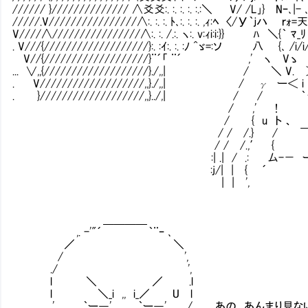
////// }////////////// ∧爻爻:. :. :. :. :.:＼ V/ /L｣} Nｰ､|
/////.V////////////////∧:. :. :. ﾄ､:. :. :. ,ｨ:ﾍ 〈/У｀ｊハ 
V////∧////////////////∧:. :. /.:. ヽ:. v:ｨi:i:}} 
. V///{///////////////////}:. :ｲ:. :. :ﾉ ^ゞ=:ソ 八 {､ /i/
V//{///////////////////}¨´「 ¨´ ,' ヽ Vゝ
... ∨,,{///////////////////}./,,| / ＼
. V///////////////////,,}./,,| / γ
. }///////////////////,,}../,| 
/ ,' ! u 
/ { u ト 、 }
/ / /.} / ￣ ｀ ー 7ー
/ / /.,′ { / 7 7. |
:| .| / .: 厶-－ ー － '- / /
:j/| | { ´ ｀ ヽ | 
| | ', _ _ .ゝ | !
＿＿＿＿
,. -'"´ ｀¨ｰ ､
／ ＼
/ ',
./ ',
l ＼ ／ .l
l ＼_i ,, i_／ U l
.', ｀ー―' ｀ー―' ./ あの、あんまり見な