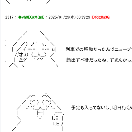
＼ ｀ ⌒´ ／
2317
：
◆vh8EGgMQnE
：
2025/01/29(水) 03:39:29
ID:folzXs3Q
＿＿__
／ ＼
. ／ ＼
. ／ ／） ノ ' ヽ､ ＼
| ／ .ｲ '=・= =・= u| 列車での移動だったんでニュー
/,'才.ﾐ) （__人__） ／
. | ≧ｼ' ｀ ⌒´ ＼ 顔出すべきだったね。すまんかっ
／＼ ヽ ヽ
＿＿＿_
／⌒ ⌒＼
／ （⌒） （⌒）＼
／ ::⌒（__人__）⌒::: ＼ 予定も入ってないし、明日行く
| |::::::| ,---、
＼ `ｰ' しＥ |
／ l､Ｅ ﾉ
／ ｜ |