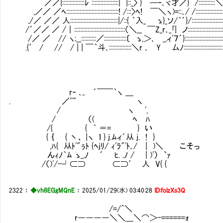
／／|:::::::::::::::ﾚ ::::::::::::::::::| |::_〉 } ─ｰ､ヾ才／} /::::::::
,／／ ／ﾍ:::::::::::::::::::::::::::::::::::! /:::〉ﾍ! ￣＼ヽ)=::､/ /::::::::::::::::
./／ ／／ 人::::::::::::::::::::::::::::::::|/::{ ｀入_ ゝ}_ソ/｀´}/::::::::::::::::::::::::::
/´／／ ／ /｜::::::::::::::::::::::::::::::::::（＼__ ￣Z_r､_｢| ノ::::::::::::::::::::::::::::
/／ ／ // ヽ;__::::::::::／:::::::::::::::〔 ゝ,＞､ _,ィ'７´}:::::::::::::::::::::::::::::
.{′ / // / | | ￣｀斗､:::::::::::::::＼r ､ Y 厶ﾉ::::::::::::::::::::::::::::
r‐ ､,. ´￣￣｀ヽ ＿
. ／''" ヽ
/ ヽ ',
/ （( ﾍ ﾊ
/{ { ｀ ＝= } い
{ ｛ { 丶、 |ヽ ｌ } j.ﾑィ´从 j. ! }
,ﾊ{ 从ﾄ'"ぅﾄ {ﾍjﾘ/ ｨ'ﾗ"'ﾄ､/ | )＼ こそっ
んｨﾉ｀ﾑ ゝ_,ﾉ ´ ﾋ. .ﾉ / | )'） `ｧ
/（)'/-┘⊂⊃ ⊂⊃′ 人 V{ {
2322
：
◆vh8EGgMQnE
：
2025/01/29(水) 03:40:28
ID:folzXs3Q
/=/^＼
r――――＼＼＿＼⌒＞-======ｫ