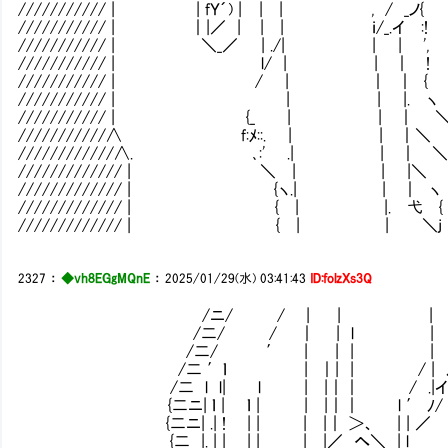
/////////// | | fＹ´) | | | , 
/////////// | ｜|／ | | | ｉ/_.イ
/////////// | ＼_／ | ./| | | ',
/////////// | l/ | | ｜ 
/////////// | / | ｜ ｜ { 
/////////// | | | |. ヽ
/////////// | {_ | | ｜
///////////∧ f:ﾒ::. | | ｜
////////////∧. ､:' .| | 
///////////// | ＼ | | |＼ 
///////////// | {ヽ.| | ｜ ヽ
///////////// | { | |. 弋 {
///////////// | { | | ＼j
2327
：
◆vh8EGgMQnE
：
2025/01/29(水) 03:41:43
ID:folzXs3Q
/ニ/ / | | | ｜ | | | | | 〈
/二/ / ｜ | l | | | | | | |
/二/ ′ | | | | | | | 
/二 ′ｌ | ｜| | / | ﾉ 厶|－/ 十
/二 l l| l | |｜｜ / .|イ´ / /
{二ニ| ｌ | ｌ | | |｜｜ l ′ ﾉ/ /rﾈZﾐ
{二ニ| .| ! | | | |｜ ＞、 | | ／ lりそk
{二 |. | | | | | |／ へ＼ | l ` ー '