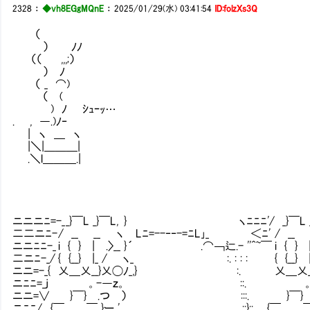
2328
：
◆vh8EGgMQnE
：
2025/01/29(水) 03:41:54
ID:folzXs3Q
（
） ﾉﾉ
（（ ,,,;）
） ﾉ
（ _ ⌒)
（ (
) ﾉ ｼｭｰｯ…
. , ―.)ﾉ‐
| ヽ ＿ ヽ
|＼|＿＿＿|
.＼l＿＿＿.|
ニニニﾆ=-_ _}￣L _}￣L, } ヽﾆﾆﾆ'/ _}￣L _}
二二ニﾆ- / __ __ ヽ Lﾆ=--‐‐-=ﾆL｣_ ＜ﾆ' / __
ニニﾆﾆ-_ i { } | .〉__ } ´ .⌒￢辷.- ''^~￣ i { } | 
二ニﾆ-_/ { {__} |_ / ヽ_ :. : : : { {__} |
ニニ=-_{ 乂＿乂__}乂◯ﾉ_,} :. 乂＿乂__}乂
ニﾆﾆ=_j 。-―ｚ。 ::. 。-―
ニニ=∨ }￣} .つ ） :::. }￣} .つ
ニﾆﾆ/ {￣ ￣ }ー ' .::}::. {￣ ￣ }