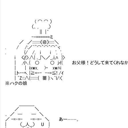
( ⌒ ⌒ ）
（､ , ,）
|| |‘
-‐======ミ
／ .／:::::::::《＠》::::::＼
. / /:／｀^⌒＾⌒＾⌒^ヾ
. {/ /, i i ', ',
i くj!〉.∧| ､_|＼／_,.ｉ,ﾊ }〉
| ,小､{ ○ ○ jｲ{ お父様！どうして来てくれな
| | ｉxwx. )‐ xwﾊi
|.ト--ﾍ. |≧=‐- -‐=≦! /ｲ
| ｀Z:::∧{:::::::::{ 薔 }:ヽ｀l/:〈
※ハクの娘
＿＿＿_
／ ＼
.. ／ ─ ─ ＼
／ -=・=- -=・=- ＼ あー……。
| （__人__） U |