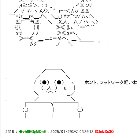
,ｲ≧≦＞、 : :) _ , イ乂 :ﾉﾘ
＿／: :/: :ﾊ: :ヽ ﾒノ>､ " r-‐＜ﾉﾊﾉ ≧≦
￣`=ﾐz＿_rﾍ＿ノ＼ ＼_｣_) Yﾂ⌒フ/ ﾊヽ:＼
≦厂￣气≧. ＼＿_Ｘ,人､ 厶 / rﾍ: :ヽ〉
{{ { } }} ≫≪ {{ﾊ､ `=='⌒^´
ゞゞ ＿ ﾉ ﾉ ≫≪ゞ=ﾍ、
≫==≪ ＿,二ﾆ＝彡ヘ、 ＿＼
彡ｸﾞ￣ ノ ＼ ￣￣￣ ¨ ￢ …
. ／￣￣￣＼
. ／─ ─ ＼
/ （●） （●） ヽ ホント、フットワーク軽いね
| （__人__） u. |
＼ ｀⌒ ´ __,／
. ／ ＼
|￣￣￣￣￣Ｙ￣￣￣￣￣|
（,,) | (,,）
| | |
2316
：
◆vh8EGgMQnE
：
2025/01/29(水) 03:39:18
ID:folzXs3Q