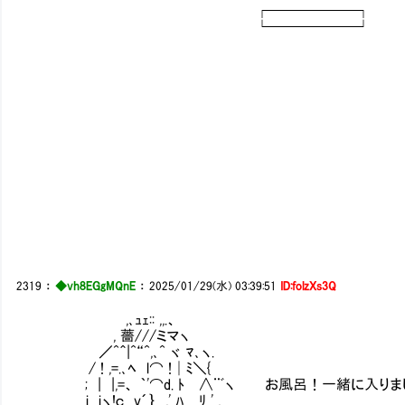
┌──────┐
└──────┘
2319
：
◆vh8EGgMQnE
：
2025/01/29(水) 03:39:51
ID:folzXs3Q
,､ｭｪ:: ,,.、
, 薔///ミマヽ
／^＾|^“^,､^ ヾ ﾏ､ヽ.
/ ! ,=.､ﾍ l⌒ !│ﾐ＼{
; | |,=、 ｀'⌒d. ﾄ ∧¨ﾞヽ お風呂！一緒に入りま
i iヽ!ｃ v´｝ ,' ﾊ ﾘ ' ,