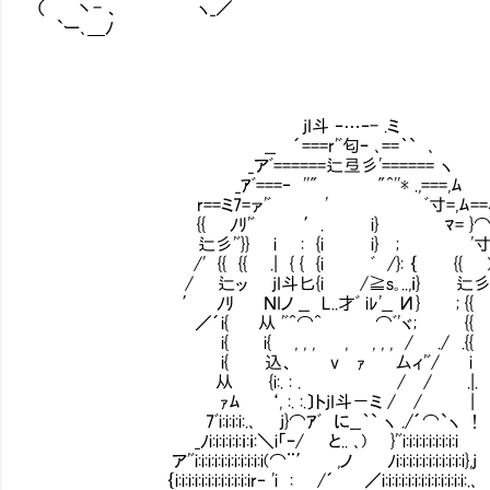
（ 丶- 、 ヽ_／
`ー､＿ﾉ
jI斗 ‐…‐- .ミ
__ ´===r'ﾞ匂ｰ ､==｀` ､
_アﾞ======辷弖彡'====== ヽ
_ｱﾞ===‐ ''" "^''* .,===,ﾑ
r==ミ7=ァ'ﾞ ' ﾞ寸=,ﾑ==ミ
{{ ﾉﾘ'ﾞ ′. i} ﾏ= }⌒
辷彡'ﾞ}} i : {i i} ; Ⅶ'寸ﾉﾘ
/' {{ {{ .| { { {i ﾞ /}: ｛ {{ ))ﾞ 
/ 辷ッ jI斗匕{i /≧s｡..,ｉ} 辷彡ヾ
′ ﾉﾘ ＮIノ __ L..才ﾞ iﾚ'__ И} ; {
／´i{ 从 'ﾞ^⌒^ ⌒ﾞ'ヾ; {{ 
i{ i{ , , , , , , , / ./ .{{
i{ 込、 v ｧ 厶ィ'ﾞ/ i
从 {i:. : . / / .|.
ｧﾑ ‘, :. :.〕トjI斗－ミ / / |
7ﾞi:i:i:i:.､ j}⌒ｱﾞ に__｀` ヽ ./´⌒`ヽ !
_ﾉi:i:i:i:i:ｉ:ｉ:＼i「ｰ/ と.. ､) }'ﾞi:i:i:i:i:i:i:i:iⅧ
ア'ﾞi:i:i:i:i:i:i:i:i:i:i(⌒¨′ ,ノ ﾉi:i:i:i:i:i:i:i:i:i:i},j
｛i:i:i:i:i:i:i:i:i:i:i:ir‐ 'i : /´ ／i:i:i:i:i:i:i:i:i:i:i:i:i:.､