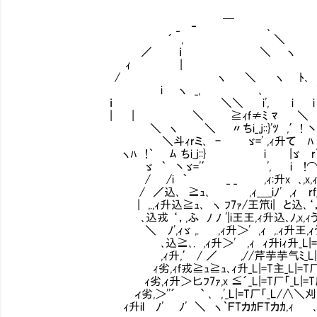
＿
_ ‐ ､
´ , ＼
／ ｉ ＼ ヽ
ｨ |
/ ヽ ＼ ヽ ﾄ､
i ヽ _, ､ 
ｉ ＼＼ i', i i 
| | ＼ ≧ｨf≠ﾐ ﾏ ＼ ＼ ,
＼ ヽ ＼ 〃ちi_,j::}'ﾂ ,′! 丶.
＼斗ｨrミ､ - ゞ=' ,ｨ升て ﾊ ヽ
ヽﾊ !｀ ﾑ ちi_j::} i |ゞ r＼ ﾉ
ゞ ｀ 丶ゞ='′ ', i !⌒|ﾒ7 ｉ イ 
/ /i ｀ _ _ ,ｨ:升x ､,x,ｨ
/ ／込､ ≧ｭ､ ,ｨ＿_iﾉ' ,ｨ r
| ,.,ｨ升込≧ｭ､ ヽ ﾌ7ｧ/王笊i| と
､込戎 ‘，,ふ ﾉ ﾉ '|i王王,ｨ升込､ﾉ
＼ ﾉ',ｨゞ ,. ,ｨ升＞' ,ｨ ,.ｨ升王,
､込≧､. ,ｨ升＞' ,ｨ ｨ升iｨ升_L|=T
,ｨ升,′ / ／ ,//芹芋芋气ﾐ_L|=T厂ヽ
ｨ劣,ｨf戎≧ｭ≧ｭ､ｨ升_L|=T主_L|=T厂圷､_L
ｨ劣,ｨ升＞匕ﾌ7ｧ,x ≦´_L|=T厂「_L|=T厂「≧ｭ､
ィ劣,＞''´ ` ､ ,'_L|=T厂「_L/∧＼刈刈｀ﾌ
ｨ升il ﾉ' ﾉ' ＼ ヽ｀ＦTカｶＦTカｶ,ｨ ､_王L|=