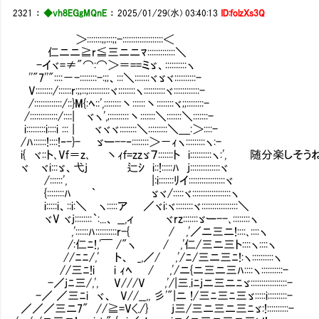
2321
：
◆vh8EGgMQnE
：
2025/01/29(水) 03:40:13
ID:folzXs3Q
＞:::::::;;:::;;-:::::::::::::::::::＜
仁ニニ≧r≦三ニニﾏ:::::::::::::＼
-イヾ=≠"⌒:⌒＞＝==ミゞ、::::::::::ヽ
''"7''"::::－-::::::::-:;;、:::＼:::::::ヾゞヾ::::::::::-
V::::::::/::::::r:;;::;::::::::::ヾ::::::::ヽ::::::::::ヾ::::::::::::-
/:::::::::::::/::}M{:ﾍ::',::::::::丶::::::丶::::::::ヾ;;::::::::-
/:::::::::::::/::::| ヾヽ',;:::::::::丶:::::::＼:::::::＼:::::::-
i:::::::::i::::i ::: | ヾヾヾ::::::::＼:::::::::＼＿:＞::::-
/ﾊ::::::!::::!‐-}- ゞー--‐::::::::＞－ｨヽ:::::::::ヽ:-
i{ ヾ::ト､Vf＝z､ 丶ｨｆ=zzゞ７:::::::ト i::::::::::ヽ:', 随分楽しそ
ヾ ヾi:::ゞ、弋j 辷ｼ i::!:::::ﾊ j::::::::::::::ヾ
/::::::', |:i:::::::ﾘイ:::::::::::::::::ヾ
{::::::::ﾊ ｀ ゞヾ/:::::ヾ::::::::::::::::::ヽ
i:::::i、::i:＼ ヽ:::::ア ／ヾi:ヾ::::::::ヾ:::::::::::::::::＼
ヾV ヾj::::::::｀:...、 __,ィ ヾrz:::::::ゞー--､::::::::ヽ
,'::::::ﾊ::::::::::r-{ / ,'／ニ三ニ!::::､::::ヽ
/:仁ﾆ!,'￣ /"ヽ / ,'仁/三ニ三ト::::ヽ::::ヽ
//ﾆﾆ/,' ト、 _,／/ ,'/ﾆ/三ニ三ﾆ!:ヽ::::::::::ヽ
//三ﾆ!i i ｨﾍ / ,'/ニ{ニ三ニ三ﾊ::::ヽ::::::::::-
-／jﾆ三/,', V///V ,'/|三.iﾆjニ三ニﾆゞ:::::::::::::::::-
-／ ／三ﾆi ヾ、 V//__,, 彡'"|ニ !/三ﾆ三ﾆ三ゞ:::::i:::::::::-
／／／三ニ7" //≧=V<./} j三/三ニ三ニ三ﾆゞ:!::::::::::-