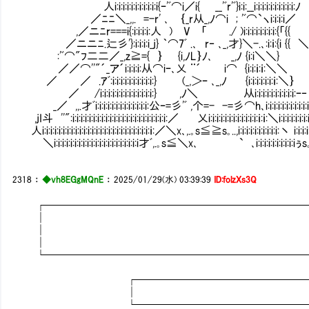
人i:i:i:i:i:i:i:i:i:i:i{ｰ'ﾞ⌒i／i{ __'ﾞr'ﾞ}i:i:__i:i:i:i:i:i:i:i:i:i:ﾉ
／ﾆﾆ＼_,,. =-r' ､ ｛_r从_,ﾉ⌒i ; 'ﾞ⌒`ヽi:i:i:i／
,／ニﾆr===i{:i:i:i:i:人 ) V 「 ./ )i:i:i:i:i:i:i:i:{「{{
／ニニﾆ.辷彡'}:i:i:i:i_j} ｀⌒7ﾞ .､ r‐ ､_,才}＼-.､:i:ｉ:{i {{ 
:'ﾞ⌒"ﾌ二二／_,z≧={ ｝ {i,ﾉL｝ﾉ､ _,ﾉ {i:i＼＼} 
／／⌒''"´_ア´i:i:i:i:从⌒iｰ､乂 ¨´ i⌒ {i:i:ｉ:ｉ:＼
／ ／ .ｱﾞ:i:i:i:i:i:i:i:i:i:i:} (_,＞ｰ ､_,ﾉ {i:i:i:i:i:i
／ /i:i:i:i:i:i:i:i:i:i:i:i:i:} ,ﾉ＼ 从i:i:i:i:i:i:i:i:i:i:ｰ‐
_／ ,,.才ﾞi:i:i:i:i:i:i:i:i:i:i:i:i:公ｰ=彡'ﾞ ,个=- -=彡⌒h､i:i:i:i:i:i:i:i:i:i:
,jI斗 ''":i:i:i:i:i:i:i:i:i:i:i:i:i:i:i:i:i:i:i:i:i:i:i:／ 乂i:i:i:i:i:i:i:i:i:i:i:i:ｉ:ｉ:＼i:i:i:i:i:i
人i:i:i:i:i:i:i:i:i:i:i:i:i:i:i:i:i:i:i:i:i:i:i:i:i:i:ｉ:／＼x､,.｡s≦≧s｡..,i:i:i:i:i:i:i:i:i:i:丶 i:i:i:i:i:i
＼i:i:i:i:i:i:i:i:i:i:i:i:i:i:i:i:i:i:i:i:i才ﾞ,.｡s≦＼x､ Ⅶ` ､i:i:i:i:i:i:i:i:i:iぅs｡..
2318
：
◆vh8EGgMQnE
：
2025/01/29(水) 03:39:39
ID:folzXs3Q
┌────────────────────────
│
│
│
└────────────────────────
┌─────────────────
│ 
└─────────────────