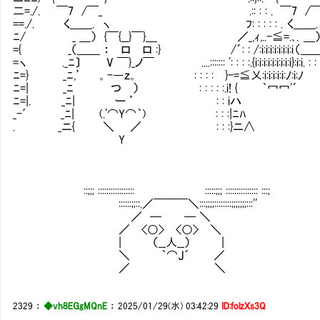
二=./. ￣7 /￣_ .:: : : . ￣7 
==./. く＿___. ヽ ﾌ: : : : : . く＿_
ﾆ/ _ ＿） {￣{__}￣}＿ ／_,ｨ,..-≦=.､. ＿） {
={ _（＿＿ ： ロ ロ :} /´: : /:i:i:i:i:i:i:i:i （＿
=ヽ ._ﾆ〕 V ￣}_ノ￣ ....::::::: ': : : :.{i:i:i:i:i:i:i:i:i}:i:i. :
ﾆ=} _ﾆ,’ 。-―ｚ。 : : : : }-=≦乂:i:i:i:i:i:ﾉ:i
ﾆ=| _ﾆ つ ） : : : : :.i! { ｀冖冖
ﾆ=|. _ﾆ| ー ’ : : iハ 
_-′ _ﾆ| (.'⌒Y⌒｀) : : :|ﾆﾊ (.
. _ニ{ ＼ ／ : : :}ニ∧ 
Y 
::;;; ::::::::::::::::: :::::;;; ::::::::::::::: :::;
::::::;;::.／￣￣￣＼:::;;;;::::::::;;;;;;;:::''
／ ─ ─ ＼
／ <○> <○> ＼
| （__人__） |
＼ ｀⌒J´ ／
／ ＼
2329
：
◆vh8EGgMQnE
：
2025/01/29(水) 03:42:29
ID:folzXs3Q