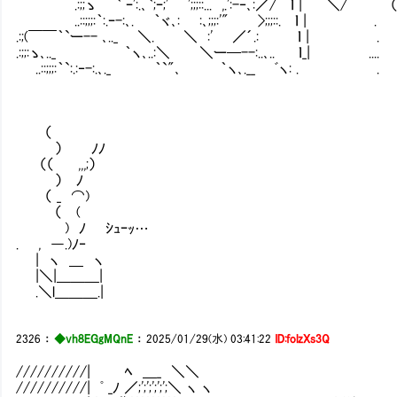
.:;;ゝ ` ｰ':.､`;ｰ;' ';;;::... ,.':-‐､:／/ ｌ | ＼/
..::;;;:｀:.ｰ-:､. ｀ヾ､: :､;;;:'" >;;;::. ｌ | 
.:;(￣￣｀`ー-- ､.._ ＼. ＼ :' ／´.: ｌ | .
.:;;:ゝ､.._ ｀ヽ､..:＼ ＼ー─--:..､.. ｌ_| ....
..::;;;:｀`:.:‐-:.､._ ｀`"､ ｀ヽ､.__ ﾞヽ: . .
（
） ﾉﾉ
（（ ,,,;）
） ﾉ
（ _ ⌒)
（ (
) ﾉ ｼｭｰｯ…
. , ―.)ﾉ‐
| ヽ ＿ ヽ
|＼|＿＿＿|
.＼l＿＿＿.|
2326
：
◆vh8EGgMQnE
：
2025/01/29(水) 03:41:22
ID:folzXs3Q
//////////| ﾍ ＿_ ＼＼
//////////| ﾟ _ﾉ ／;';';';';';＼ ヽ ヽ