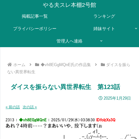
やる夫スレ本棚2号館
掲載記事一覧
ランキング
プライバシーポリシー
姉妹サイト
管理人へ連絡
ホーム
◆vh8EGgMQnE氏の作品集
ダイスを振ら
ない異世界転生
ダイスを振らない異世界転生 第123話
2025年1月29日
« 前の話
次の話 »
2313
：
◆vh8EGgMQnE
：
2025/01/29(水) 03:38:30
ID:folzXs3Q
あれ？4時前……？まあいいや。投下します(ぉ
_, ィ1_
l , -､{｣ｿ-┴!‐-､ __ /´'￢､ _