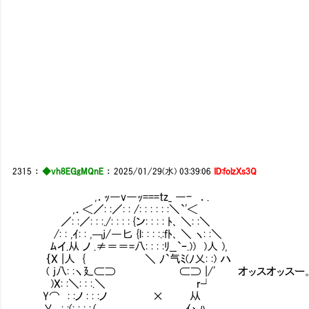
2315
：
◆vh8EGgMQnE
：
2025/01/29(水) 03:39:06
ID:folzXs3Q
,．ｯ―v―ｯ===tz_ ―- ．.
,．＜／: :／: : /: : : : : :＼`'＜
／: :／: : :./: : : : {ン: : : : ﾄ､ ＼: :＼
/: : ,ｲ: : ,￢j/―匕 {l: : : :.:fﾄ､ ＼ ヽ: :＼
ﾑイ.从 ノ .≠＝＝=八: : : :ﾘ__`ｰ.)) )人 ),
｛X |人 { ＼ ﾉ`气ﾐ(ﾉ乂: :) ハ
( j八: :ヽ廴⊂⊃ ⊂⊃ |/' オッスオッスー
)X: :＼: : :.＼ r┘
Y⌒ : :ノ : : :ノ × 从
乂 : :(: : : :.(_ ,ｲヽﾊ