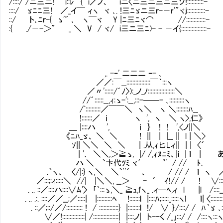
/::::/ /ニ三ニ! i::ﾚ" { i／ノ、 iニ〈ニ三ニ三ニ三ソ!:::::::::::-
::::/ ゞﾆﾆ三! ／_イ￣ ィヽ ヾ ､. !三ﾆゞニ三ｒ-－r'"ヾj::::::::::::-
::/ ト､ﾆｒ-{ ゝ'" ､ ヽ￣ヾ Y |ﾆ三ﾆヾ⌒ //:::::::::::::-
:{ ./－-＞" _ ＼ V / ヾ/ i三ニ三ﾆ)- - －イ{:::::::::::::::::-
,. -ｰ' 二二二 ｰ- ､
／／:￣__::::::::::::::::￣｀:::ヽ
／〃'::::::/´ﾉ〉):_ノ_ﾉ::::::::::::::::::＼
//´::::::__,ｨ:ゝ-':__,:::-──- ､::::::::::ヽ
/ﾞ::::::::::／￣￣＼ ヽ＼ ヽ ＼::::::::ﾊ__
!:::::::／ ｉ ヽ ', ヽ ＼ ヽ>,仁》
＿ |::::ハ ', ｉ ｝ ! ! ',<ノ||＼
《ﾆﾊ_ゞ、 ＼ ＼ ! || | |__ || l | ＼>
ｿ|| ＼＼ ＼ ＼ | .从,ｨ匕Lィ|| | | 〈´
| '､ ＼＼,＞≧ゝ, |/ /,ｨﾇﾆﾐ、|i | ｌ | 
ハ ＼ `卞代ﾂﾐ ヾ′ ''' / // ﾄ､ , -
.｀ヽ、 〈/|:} ヽ,＼ ＼`¨´ 、 / // / ｌ ヽ ／
／:::;:ｨ:::::＼ //| |＼＼, __＞ - ´ ｲ!// / ! ∨::::::::
. .. ::／::::ハ::::∨ﾑ'〉 ｢｀:::ゝ,＼_ ≧ｭ,fヽ_ .ィ─ﾍ,ィ l |l /::::__
. .. .:. ::::／／__;／:::::| |::::::::::ﾍ !:::::::l |::::ﾊ;:::::_:::::ヽｌ ｌ| 〈:::::::
. ::／;::/／/::::::::::: ! / :::::::::::::} |::::::::l !/ ∨ ｝/::::/ / ﾊ｀ゞ ､
∨／!:::::::::::::::| /:::::::::::::::::| |::::ノ| ト-ｰく /_｣:::/ / /::::ヽ: