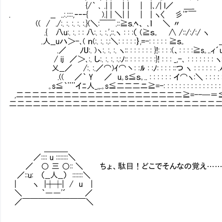
{/｀ ､ .| | |｜ | |､/| l／ ＿_ /:/:/
. __ ..:.::::,‐‐‐{ ).| | ＼|｜ | | ヽ
(( / ./:. :. :. :. :.}(＼:￣￣.::≧ｓ.ﾍ、 ､ｌ
.{ 八u:. :. : : 八:. :. :.',::.ヽ : : :（ (≧ｓ｡ ∧ 
.人__uハ＞-､( ｎ(:. :. :.:＼: : : : :｝,=-: : : : : ≧
.／ ﾉU:. )ヽ:. :. :. ヽ:: : : : : : : }!: : : :(、: : :
/ ij ／＞､:. し:. :. :. :.:ﾉ:: : : : : : : :}! : : : _,-､ : : : 
乂__／ /:. :.／⌒)ｲ⌒丶: :ﾙ : :ﾉ: : : : ::つ ヽ : : : : : 
.(( ／｀ Y ／ u｡s≦ｓ｡.. : : : : : : イ⌒ヽ:＼ : : : : :
｡s≦｀¨¨イﾆ人_,,.｡s≦二二二ニ≧=-: : : : : : : : : : : :
,二二二二二二二二二二二二二二二二二二二二二≧=--─＝≦
二二二二二二二二二二二二二二二二二二二二二二二二二二二
＿＿＿
／:::: u ::::::::＼
／ ○ 三 ○:: ＼ ちょ、駄目！どこでそんなの覚え…
／::u: （__人__） :::::::＼
| ヽ |┼┼| / u |
＼ ｀――'´ ／
／￣￣￣￣￣￣￣￣＼