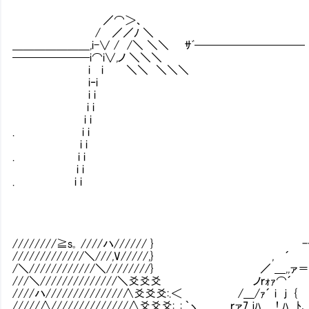
／⌒＞、
/ ／／ﾉ ＼
＿＿＿＿＿＿＿,i-∨ / /＼ ＼＼ ｻﾞ──────────
───────i⌒i∨,ノ ＼＼＼
i i ＼＼ ＼＼＼
i‐i
i i
i i
i i
. i i
i i
. i i
i i
. i i
////////≧s｡ ////ハ////// } --
/////////////＼///,V/////,} ,
/＼////////////＼////////} ／ ＿,,ァ＝―＝
///＼//////////////＼爻爻爻 ノｒｫｧ⌒´ ､
////ハ//////////////∧爻爻爻:.＜ /＿/ｧ´ i ｊ 
/////∧//////////////∧爻爻爻:. :.｀ヽ ｒァ7 ｊﾊ ! ﾊ ﾄ､