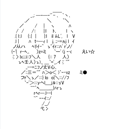
＿＿
_.,; ─‐─‐'´- ､ ｀丶､
.／ ＼ `＼
／ / | ヽ ﾊ
/ / /:: |:l ﾄ､ l ヽ
.{ l:.l {:.{ | |:l il ﾑL', l V
.l | ﾊ ｔ-─ｨ l ｊ, ;;-=ヵj l ｲ
ノ从ハ ﾍﾘｲ-^ ゝ''ｲr:::ﾊ' r'ノ/
{‐'{ r-ﾍ,､ ）z=ミ `ー' (j ｰヾ えい☆
ζ〉 lx;;;;i::ﾌ＼人 {::: 7 人）
ゝﾍ壬人）ゝ)._ ＿`='_,.イζ''"
,,--=ﾆﾌノ丈V心､
／::三＝''" ﾊ＞o＜ )`‐-xz ミ●
フｒ＼ゝ／::::} lo o|＼::://ﾌ
`ｰ'＞::::yヘl_＿jﾙ:::ゞV
~~^ﾍ＿＿___}ﾊrゝ
rﾍr─.l--l
~^ ｰ‐ｲ:::/
./__/
弋冫