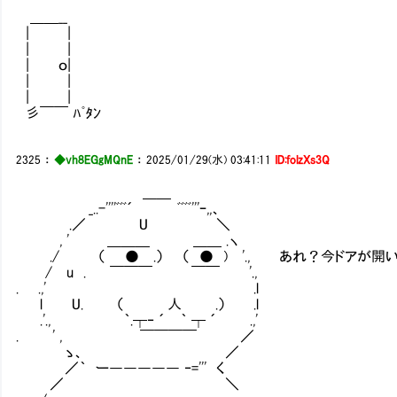
＿＿__
| |
| |
| ｏ|
| |
| |
彡￣￣ ﾊﾟﾀﾝ
2325
：
◆vh8EGgMQnE
：
2025/01/29(水) 03:41:11
ID:folzXs3Q
＿＿
_..-''''ﾞﾞﾞ´ ﾞﾞﾞﾞ'''ｰ,,、
.／ U ＼
, ' ＿＿＿ ＿＿ .ヽ
./ （ ● .） （ ● ) '., あれ？今ドアが開い
/ u . ￣￣￣ ￣￣ '.,
. .,' .l
l U. （ 人 .） .l
.'., ｀.┬‐ ´ ｀ ┬ ´ .,'
. ' , ￣￣￣￣ ／
ゝ、 ／
／｀ ー――――― ‐=''' く
／ ＼