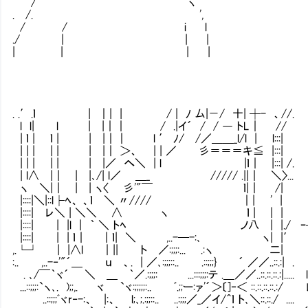
/ ヽ
. /. ',
/ / i l
./ | | |
| | | |
. .′.ｌ | ｜| | / | ﾉ 厶|－/ 十| ┼- 、//
l l| l | |｜｜ / .|イ´ / / ― トL｜ //
| ｌ | ｌ | | |｜｜ l ′ ﾉ/ /／＿＿_l/l | l:::|
| | | | | | |｜ ＞、 | | ／ 彡＝＝＝キ≦ |
| | | | | | |／ へ＼ | l |ｌ｜ |:::|
| l∧ |｜ | |､/| l／ ＿_ ///// .||｜ ＼〉..
ヽ ＼|｜ | | ヽ〈 彡'"￣ ｌ|｜ /|
|::::|＼|::l├ﾍ、 、ｌ ＼ 〃//// ｜| ' 
|::::| レ＼ | ＼＼ ∧ ヽ ｌ | | |
|::::| | |l ｜ ｀ ＼ トﾍ ノ八 | |./ 
|::::| | | ｌ｜ ｜ｌ| ＼ ,..-─-:､ ヽ| |′
,.└┘ | |∧l ｜|| ト ／:;;;:... .:ヽ 二| ｖ
:.. ,..-‐'"´＿ ｕ 、. | ／､:;;;::.. .::;;;} ´ ／／..::.:
. ､/￣｀ヾ´ ＼ ＿ ｀／.:;;;: ...:::;;;:テ .＿／／..::.::.::.:|....
...::;;;:`ヽ､. );;,. ヾ `ヾ:;;;;;:.. ﾞ.;;ー:ァ'´＞〔]‐＜ ::.::.::.::.:/
..::;;;ﾞヾr‐-:、 |:、 l;､;.:;;::.. ..:;;;／_／イ/＾ｌ ト､＼::.::./ .