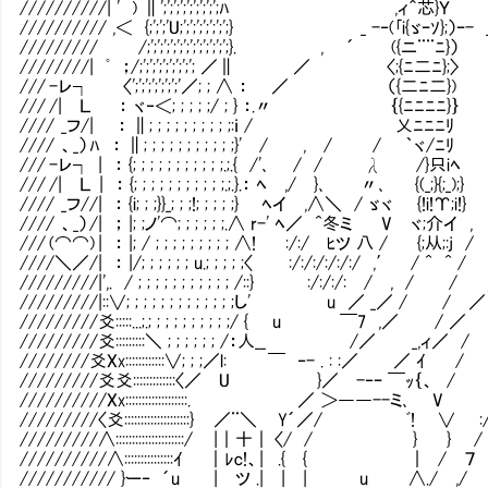
//////////| ' ) ∥';';';';';';';';';ﾊ ,ィ＾芯}Ｙ
////////// ,＜ {;';';'U;';';';';';';';} _ -‐(｢i{ゞｰｿ};）ｰ- 
///////// /;';';';';';';';';';';';';}. , ´ ({ニ¨¨ﾆ}
////////| ﾟ ；/;';';';';';';';'; ／∥ ／ 〈;{ﾆ二
/// -レ┐ 〈';';';';';';';'／; ; ∧ ： ／ （{二ﾆ
/// /| Ｌ ： ヾ‐＜; ; ; ; ;/ ; } ：.〃 ｛{
//// _フ/| ： ∥; ; ; ; ; ; ; ; ; ;:ｉ
//// 、_） ﾊ ： ∥; ; ; ; ; ; ; ; ; ; ;}' / 
/// -レ┐ | ： {; ; ; ; ; ; ; ; ; ; ;.;.{ /'､ 
/// /| Ｌ | ： {; ; ; ; ; ; ; ; ; ; ;.;.}.： ﾍ ,/ }､ 
//// _フ//| ： {i; ; ;}}_; ; ;!; ; ; ; ;} ﾍイ ,∧＼ / 
//// 、_） /| ； |; ;ノ'⌒; ; ; ; ; ;.∧ r-' ﾍ／ ^冬
/// (⌒⌒) | ： |; / ; ; ; ; ; ; ; ; ; ∧! :/:/ ﾋツ 
////＼／/| ： |/; ; ; ; ; ; u.; ; ; ; ;〈 :/:/:/:/:/:/ ,′ /
/////////|',. / ; ; ; ; ; ; ; ; ; ; ; /::} :/:/:/: / , 
/////////|::∨; ; ; ; ; ; ; ; ; ; ; ; ;し' u ／ _／ / /
/////////爻:::::...;.; ; ; ; ; ; ; ; ; ;/ { u ￣7 
/////////爻:::::::::＼ ; ; ; ; ; ; /：人__ /／ _
////////爻Xx::::::::::::∨; ; ;／l: ￣ ‐- . : :／ ／ 
/////////爻爻:::::::::::::〈／ U }／ -‐ｰ ￣ｯ｛、 
//////////Xx:::::::::::::::::::. ／ ＞――--ミ､ 
/////////〈爻::::::::::::::::::::} ／¨＼ Y´／/ 
/////////∧:::::::::::::::::::::/ |｜十｜ 〈/
//////////∧:::::::::::::::ｲ ｜ﾚc!、| .{ {
/////////// }ー‐ ´u | ツ .| | | u ∧