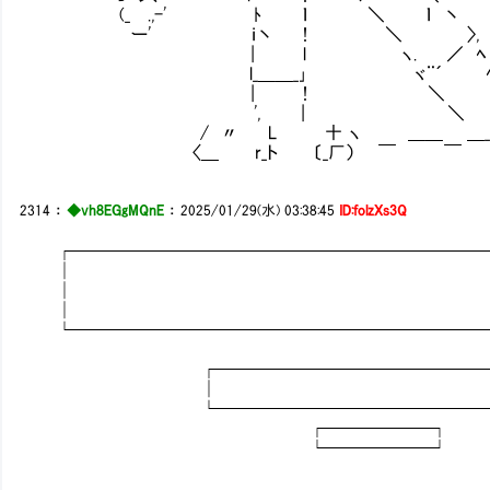
(_ .,-' ﾄ ｌ ＼ ｌ 丶
ー' ｉ丶 ! ＼ 〉,
| l ヽ. ／ ﾍ
l_＿＿_｣ ヾ¨´ 
| ! ＼ 
', | ＼ 
/ 〃 L 十 ヽ ＿＿ ＿_ ．
〈＿ r_ト 〔_厂） ￣ ￣
2314
：
◆vh8EGgMQnE
：
2025/01/29(水) 03:38:45
ID:folzXs3Q
┌────────────────────────
│
│
│
└────────────────────────
┌─────────────────
│ 
└─────────────────
┌──────┐
└──────┘