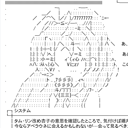
IIIIIIIIIIIIIIIIIIIIIIIIIIIIIIIIIIIIIIIIIIIIIIIIIIIIIIIIIIIIIIIIIIIII
. -┐ . . -─-. .
. ＿／ | , ∧: : : : : : : : : : ＼
. ／ ／⌒＼ |／/ },/77777777: : : ｀ﾆ=-
／ ／//＞‐≦‐:/─-. . ..///|: : : : : ,
/ /／: : : : : : : :/: : : -ミ: : :＼|: : : : : :'
＿/": : : : : : : :／__:./ : : : :＼: : ＼: : : : :.:.
/: : : : :Гヽ: : : : :´ : :＼: : : : :.∧ : : : ,: :|: : ﾄ､
. ' : : : : : | : : : |: /＼ : ; 斗─: : : ∧: : : ':.
l: : :|: :|:┼-ﾐ :|/ ／＼: :| ＼: : : :|: : : :|:.|: : : : ,
|:.|: |: :∨ )ﾍ､:| ∨＝ミⅥ:.:.|: : : :|: : : |:
|:.|: |: :小＝ミ:| ィ´（ィ心 ﾉﾊ:.:.|⌒i: |: : : |: :.ﾊ、
. ﾊ八: :从ヽ{:心＼ V辷zｿ |: :|) l: |: :|:.:|: 
人: : :＼Vｿ 、 , , , ﾉ:ノ´ノノ: /: : : : :′!
／: : :`ｰ=ﾆ＞ ＿ ´／´ : : : /: : : |: / ﾉ
. ／: : : : : : : :.ト .. _7彡彡彡} . ィﾍ: : : : : :/: : : /}/
/: : : : : : : : : :.ﾉ: : : 《彡彡彡》_／: : |_: : : :/: : : /ノ
. /: : : : :/: : : ／: : : : :斗ﾉ~}~}~} : : : ／: :/7- ､:／
/: : : : :/: : : : : : : : :/ ∨｛三三｝-＜ : : // :.
. /: /: : :/: : : : : : : : : ! 》: : /∧: : : : : :// |
/|:/: : : : : : : : : : : : : :| /: : :.{ ∨: : : : : { { |
┏┓システ
┗╋━━━━━━━━━━━━━━━━━━━━━━━━
┃タム・リン改め杏子の意思を確認したところで、気付けば嬌
┃今ならアベラウネに会えるかもしれないが…会って見るべき