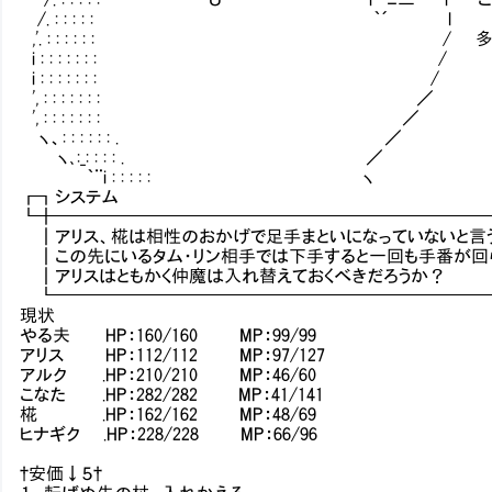
/. : : : : : ｀´ l
,'. : : : : : : / 多分、いき
i : : : : : : : /
i : : : : : : : /
', : : : : : : : ／
', : : : : : : : ／
ヽ、: : : : : : . ／
ヽ､:_: : : : . ／
｀¨i : : : : : ヽ
┏┓システ
┗╋━━━━━━━━━━━━━━━━━━━━━━━━
┃アリス、椛は相性のおかげで足手まといになっていないと言
┃この先にいるタム・リン相手では下手すると一回も手番が回ら
┃アリスはともかく仲魔は入れ替えておくべきだろうか？
┗━━━━━━━━━━━━━━━━━━━━━━━━━
現状
やる夫 HP：160/160 MP：99/99
アリス HP：112/112 MP：97/127
アルク .HP：210/210 MP：46/60
こなた .HP：282/282 MP：41/141
椛 .HP：162/162 MP：48/69
ヒナギク .HP：228/228 MP：66/96
†安価↓５†