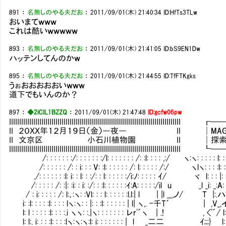
891
：
名無しのやる夫だお
：
2011/09/01(木) 21:40:34
ID:HfTs3TLw
おいまてｗｗｗ
これは酷いｗｗｗｗｗ
893
：
名無しのやる夫だお
：
2011/09/01(木) 21:41:05
ID:bS9EN1Dw
ハッテンしてんのかｗ
895
：
名無しのやる夫だお
：
2011/09/01(木) 21:44:55
ID:TfFTKgks
うぉおおおおおいｗｗｗ
道下でもいんのか？
897
：
◆2iCIL1BZZQ
：
2011/09/01(木) 21:47:48
ID:gcfw06pw
IIIIIIIIIIIIIIIIIIIIIIIIIIIIIIIIIIIIIIIIIIIIIIIIIIIIIIIIIIIIIIIIIIIII
II ２０ＸＸ年１２月１９日（金）―夜― II │MAG：119
II 文京区 小石川植物園 II │探索：6／
IIIIIIIIIIIIIIIIIIIIIIIIIIIIIIIIIIIIIIIIIIIIIIIIIIIIIIIIIIIIIIIIIIIII
/: : : : : : :/: : : : : : :/l: : : : : : : /: :l: : : : ,:/ ヽ:ヽ: : : : : l: :ヽ
/: : : : : : /: : i: : : V: :l: : : : : : /: l: : : : : /:/ ヽlヽ: : : :l: : : l:
./: : : : : : :l: i: : l: : :/: : l: : : : : :/i:ﾉ: : : : : ｲ/ ヾ l: : : |: i: !:
/: : : : : /: :|: :i: : i: :/: : :l: : : : : :ｲ:A: : : : :/il u _l _i:
/ : i: : : : : /: l:､:ヽ: :Vl: : : l: : : : : :l.l:| l | |l __,ノ/ T |:.ハ:i: : 
i: :l: : : : :l: : : : lヽ:ヽ: : |: : :l: : : : : : | l| ヽ,. -千T´ | ,V_,イl: 
l: l : : : : :l: : : :.i ヽヽ: :.|ヽ: : : : : : : レr'´ヽ | .! , <'´/ l:|:
l: l:. i: : : :l: : : :lヽ:ヽ:ヽ:l: i: : : : : : : | l _二二 ｲ;;;} l: i