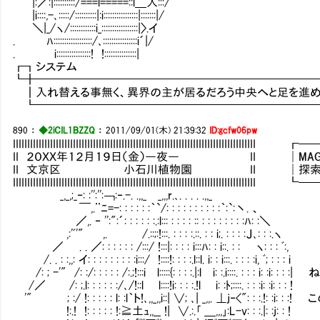
|:／:|::::::::::/===l=====::l＿人:::/
|i::::,-､:::::/::::::::::|:i::::::::::::::::|:::::::|/
＼|_/ヽ/::::::::::::i_:::::::::::::::::|〉.イ
. ﾊ::::::::::::::::::/､::::::::::::::::i´|/
. i::::::::::::::::! !:::::::::::::::|
┏┓システ
┗╋━━━━━━━━━━━━━━━━━━━━━━━━
┃入れ替える事無く、異界の主が居るだろう中央へと足を進め
┗━━━━━━━━━━━━━━━━━━━━━━━━━
890
：
◆2iCIL1BZZQ
：
2011/09/01(木) 21:39:32
ID:gcfw06pw
IIIIIIIIIIIIIIIIIIIIIIIIIIIIIIIIIIIIIIIIIIIIIIIIIIIIIIIIIIIIIIIIIIIII
II ２０ＸＸ年１２月１９日（金）―夜― II │MAG：103
II 文京区 小石川植物園 II │探索：6／
IIIIIIIIIIIIIIIIIIIIIIIIIIIIIIIIIIIIIIIIIIIIIIIIIIIIIIIIIIIIIIIIIIIII
_,_,;_‐: :'':'':￢:‐.-. .,,_ _,,,r.､. . . . .,,_
￣,.¨ﾆ=-: : : : : :｀`/: : : : : : : : : :｀:`:丶. 、
／,. ‐ '':":´: : : : : :.:l::: : : : : :: : : : : : : : :ﾊ: :＼
,:'ﾞ'" ,. /.::;:!:::. : : : :.::. : : i;. : : : :Ｊ､: : :.ヽ
／ . . ／: : : : : : /:::/ !:::|: : : : i:::ﾊ: : i::. : : ヽ: : : ﾞ:,
/. . : :,,: イ: : : : : : : : :i:::/ !::::!: : : :.l::l. i: : i:::. : : : :i, ﾞ; : : : i
/: ; -'" /: :/: : : : : /:.;!:::i l:::::{: : : :.|:l i: :.i::::. : : : i: :i:
/／ /: ;.l: : : : : :/､/!::l l::::!i: : : :.!l i: :ﾄ;::::. : : :i: :i: : : !
'" ; :/ !: : : : : l: :l｀ト!､,,_,,i::| ∨; ､| _,,. ⊥j‐<": : :.!: :i
!:.! !: : : : : !:≧土ｭ,,__ !| ∨.:.｢ ＿,,,｣:L-v: : :.|: :j: : !