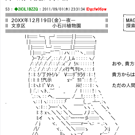
53
：
◆2iCIL1BZZQ
：
2011/09/01(木) 23:31:34
ID:gcfw06pw
IIIIIIIIIIIIIIIIIIIIIIIIIIIIIIIIIIIIIIIIIIIIIIIIIIIIIIIIIIIIIIIIIIIII
II ２０ＸＸ年１２月１９日（金）―夜― II │MAG：131
II 文京区 小石川植物園 II │探索：5／7 .
IIIIIIIIIIIIIIIIIIIIIIIIIIIIIIIIIIIIIIIIIIIIIIIIIIIIIIIIIIIIIIIIIIIII
l l::::::::::└┐┌┘:::::::::::::::::| |::::::::::::::::::ヽ
| |::::::::::::::::| |:::::::::::::::::::::::| |::::::::::::::::::::::!
| |:::::::::::::└┘::::::::＿＿|_|::::::::::::::::::::::|
| |::::::::_;;;-ｰ''´￣: : ハ: : :｀`丶､::::::::|
〉-'7:/: :／, : : /: / _l,.ﾑ : : : : : ヽ/
/: :/:/: /: /: : :/: ;ｨ'´ﾉ !ﾊ: : : : : : ! おや、
/: :,' / /: :/: : :/ /,ｨ行气刊;=､: : : :l
! : l: :!/丁ｸト!/ﾚ' V::::::ﾘ"!lうﾘ : l : ! 
{ : l: :l: !汽示 ゞ-'' !l1": : :!: :',
| : l:ヽl: l` V:ﾊ , 从! : : : l : ヽ ただ
|: :ﾞ､: ヽ:ﾄ､.ﾞ~’ _ / l : : : : ! : ヽ
'､: :ヽ : : へ.. ＿＿＿ ./＿_!_: : : : !: : `､
. ヽ: : l ヽ: : : : : : : :「 {_ _,. ┴-､:ヽ
ヽ: l : : >ー-'ヽ＼ ￣￣ヽヽ`､ ＼ヽ
l: :!: xヽ.＼＼: ＼＼＿＿ ﾉ丿:::＼ ^ヽ
l;イ ヽヽ ＼＼:::`ー--ー彡:::::::::::＼ ＼
/ j ヾ､ ＼＼::::::::::::rー'ヽ;: - ､:ヽ ヽ
/{/ ヾ､. ＼＼::::::::::ゝ 〉::ｊ /
/∧ }}ヽ. ヽヽ::::< r:'::::,' /