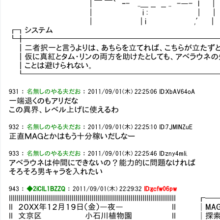
| ￣ ￣｀ ｰ- ..＿ __ __ .. -―- l |
| i : | | 
| | i ,′ ｜ 
┏┓システ
┗╋━━━━━━━━━━━━━━━━━━━━━━━━
┃二者択一と言うよりは、あちらを立てれば、こちらが立たずと
┃仮に真紅とタム・リンの両方を助けたとしても、アベラウネの
┃ことは避けられない。
┗━━━━━━━━━━━━━━━━━━━━━━━━━
931
：
名無しのやる夫だお
：
2011/09/01(木) 22:25:06
ID:XbAV64oA
一端退くのもアリだな
この異界、レベル上げに使えるわ
932
：
名無しのやる夫だお
：
2011/09/01(木) 22:25:10
ID:7JMlNZuE
正直ＭＡＧとかはもう十分稼いだしなー
933
：
名無しのやる夫だお
：
2011/09/01(木) 22:25:46
ID:zny4mIi.
アベラウネは仲間にできないの？能力的に問題なければ
そろそろ男キャラを入れたい
943
：
◆2iCIL1BZZQ
：
2011/09/01(木) 22:29:32
ID:gcfw06pw
IIIIIIIIIIIIIIIIIIIIIIIIIIIIIIIIIIIIIIIIIIIIIIIIIIIIIIIIIIIIIIIIIIIII
II ２０ＸＸ年１２月１９日（金）―夜― II │MAG：119
II 文京区 小石川植物園 II │探索：7／