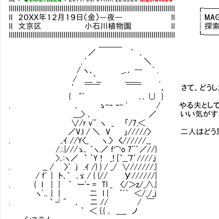
IIIIIIIIIIIIIIIIIIIIIIIIIIIIIIIIIIIIIIIIIIIIIIIIIIIIIIIIIIIIIIIIIIIII
II ２０ＸＸ年１２月１９日（金）―夜― II │MAG：119
II 文京区 小石川植物園 II │探索：6／
IIIIIIIIIIIIIIIIIIIIIIIIIIIIIIIIIIIIIIIIIIIIIIIIIIIIIIIIIIIIIIIIIIIII
＿＿＿
／ ｀ ､
, ' ＼
/ ヽ、 _,.． -- ﾞ .
/ ＿｀__ ＿＿ ,
′ ￣￣ ￣￣ ， さて、どうしたも
{ "' ､､ ∪ }
. ､ ゝ-‐ ｰ- ' / やる夫としては、も
＿> ､ ／ いい気がするんだ
∨/r v'´ ヽ _ 「/7,＜
／V,l / ＼ V 」/////〉 二人はどう
. ,.ｲ //Y〈_ ヽ.〉 く//////__
/.:.|///ゝ､ ｀ヽ.／ f⌒o 7¨´／//}
>､:ヽ／ ` ｀Y ! _! [`__'7´////,j
. __ / 〉′j .ｲ /} } / _/ ∨//////,|
/ f´ | ト､｀ ､ゞ / { {// У//////|
. { l | | ｀ ー'‐ = Tl _ 〈/＞z/_∧,|
ヽﾞ.､ | | 二 l | ｀ﾞ｀ ＜/_/_j
. ` ┘^ ． 二 // / ￣
｀ ＜ {.{ ､ ＿_ ノ