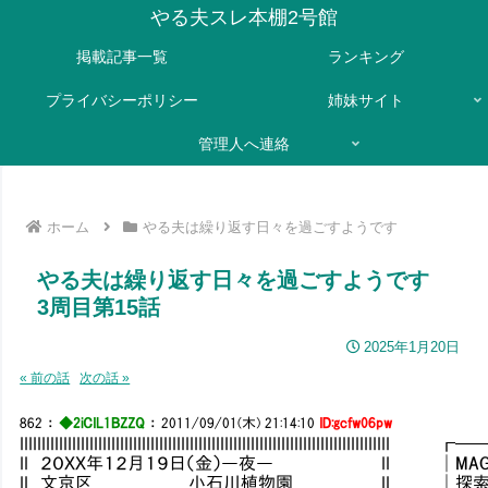
やる夫スレ本棚2号館
掲載記事一覧
ランキング
プライバシーポリシー
姉妹サイト
管理人へ連絡
ホーム
やる夫は繰り返す日々を過ごすようです
やる夫は繰り返す日々を過ごすようです
3周目第15話
2025年1月20日
« 前の話
次の話 »
862
：
◆2iCIL1BZZQ
：
2011/09/01(木) 21:14:10
ID:gcfw06pw
IIIIIIIIIIIIIIIIIIIIIIIIIIIIIIIIIIIIIIIIIIIIIIIIIIIIIIIIIIIIIIIIIIIII
II ２０ＸＸ年１２月１９日（金）―夜― II │MAG：103
II 文京区 小石川植物園 II │探索：6／