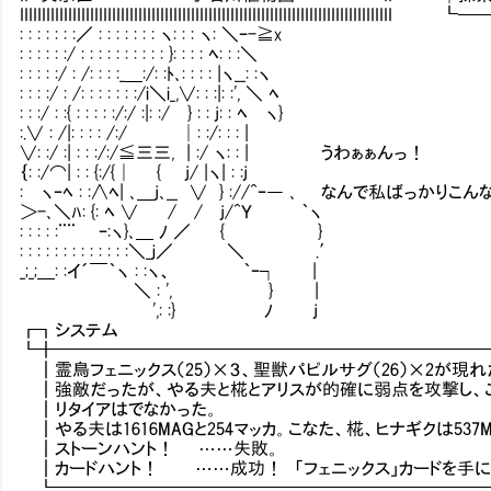
IIIIIIIIIIIIIIIIIIIIIIIIIIIIIIIIIIIIIIIIIIIIIIIIIIIIIIIIIIIIIIIIIIIII
: : : : : : :／ : : : : : : : ヽ: : : ヽ: ＼ｰ-≧x
: : : : : :/ : : : : : : : : : : }: : : : ﾍ: : :＼
: : : : :/ : /: : : :_＿:/: :ﾄ､: : : : |ヽ__: :ヽ
: : : :/ : /: : : : : : :/i＼i_,∨: : :|: :', ＼ ﾍ
: : :/ : :{ : : : : :/:/ :|: :/ } : : j: : ﾍ ヽ}
:.∨ : /|: : : : /:/ Ⅳ │: :/: : : |
∨: :/ :| : : :/:/≦三三, | :/ ヽ: : | うわぁぁんっ！
｛: :/⌒| : : {:/{│ { j/ |ヽ| : :j
:Ⅴヽｰﾍ : :∧ﾍ| ､＿j､__ ∨ } ://^ｰ― ､ なんで私ば
＞-､＼ﾊ: {: ﾍ ∨ / / j/^Ｙ ｀ヽ
: : : : :¨¨ Ⅵｰ:ヽ}､＿ ﾉ ／ { }
: : : : : : : : : : : : :＼_ｊ／ ＼ .′
_;_;＿: :イ´￣｀ヽ : :ヽ、 ｀ｰ┐ |
＼ : ', } |
',: :} ﾉ j
┏┓システ
┗╋━━━━━━━━━━━━━━━━━━━━━━━━
┃霊鳥フェニックス（25）×３、聖獣パピルサグ（26）×2が現れ
┃強敵だったが、やる夫と椛とアリスが的確に弱点を攻撃し、
┃リタイアはでなかった。
┃やる夫は1616MAGと254マッカ。こなた、椛、ヒナギクは537
┃ストーンハント！ ……失敗。
┃カードハント！ ……成功！ 「フェニックス」カードを手に
┗━━━━━━━━━━━━━━━━━━━━━━━━━