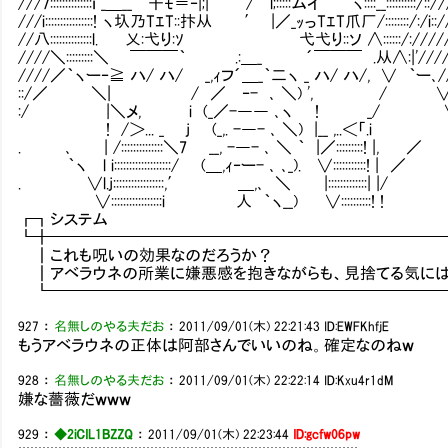
///7::::::::::::::ｉ _＿__￣干ﾓ＝‐|;| / l;:::::ムイ ヽ::::__::::::::::/::/
///i::::::::::::::::! ヽ圦乃TｴT::抃从 ′ |／_ｯっTｴT爪厂/::::::
//八::::::::::::::l. 乂:弋り:ｿ 弋弋り::ソ ∧::::::/:////
////＼:::::::::＼ ￣￣￣｀ .:＿_ ´￣￣￣ .从∧:
////／｀ヽー‐≧ ハ/ ハ/ _,ｨフ´＿_｀二ヽ _ ハ/ ハ/, ∨ ｀ー､/
::/／ ＼| / ／ ‐- ､ ＼) ', / ∨/
:/ |＼メ, i (_／-―― ､ヽ ! _/ ∨
! /＞... _ j (_,. -―- ､ ＼) |__ ,..
. ､ | /::::::::::::::＼7 __, -―- ､ ＼ ｀ |／::
｀ヽ l i:::::::::::::::::::/ (＿,ｨ‐ー- ､ ､_). ∨:::::::::::! | ／
. ∨l.j:::::::::::::::::,′ ＿,､ ＼ |:::::::::::::| |/
∨:::::::::::::::::i 人 ｀ヽ__) ∨::::::::::! !
┏┓システ
┗╋━━━━━━━━━━━━━━━━━━━━━━━━
┃これも呪いの効果なのだろうか？
┃アベラウネの所業に嫌悪感を抱きながらも、見捨てる気には
┗━━━━━━━━━━━━━━━━━━━━━━━━━
927
：
名無しのやる夫だお
：
2011/09/01(木) 22:21:43
ID:EWFKhfjE
もうアベラウネの正体は阿部さんでいいのね。確定なのねｗ
928
：
名無しのやる夫だお
：
2011/09/01(木) 22:22:14
ID:Kxu4r1dM
嫌な薔薇だｗｗｗ
929
：
◆2iCIL1BZZQ
：
2011/09/01(木) 22:23:44
ID:gcfw06pw