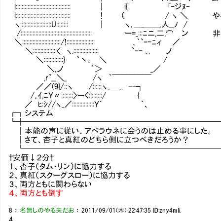
l::::::::::::::::::::::::::::::::::::: ｜ i{ ｢ｰジﾇｰ
l::::::::::::::::::::::::::::::::::::: ！ （ /
ヽ:::::::::::::::::::::U:::::::: | ヽ､＿_＿＿.人__ﾉ /
/:::::::::::::::::::::::::::::::::::::::::::::::: ー=_::
＼::::::::::::::::::::::::::/!::::::::::::::::::: ､｀`ｰ-ﾆィ ／
＼::::::::::::::::〈 ヽ.::::::::::::::::: `ｰ- ､. ノ
＼:::::::::::::} ｀丶､ ＼ /
＼,,ノ ｀＞ _／
,r''__＼_ /ヽ ｀￣￣￣￣￣
／／(9}/::ヽ /::::::ヽ..＿... --┐
/,.ｲ,ﾆＹ〃::::::::〉ーく:::::::::/ {
／ ﾋ:ｼ//ヽ_／:::::::::::::::Ｙ´ ｀、
┏┓システ
┗╋━━━━━━━━━━━━━━━━━━━━━━━━
┃本能の声に従い、アベラウネに会うのは止める事にした。
┃さて、杏子と真紅のどちら側に立つべきだろうか？
┗━━━━━━━━━━━━━━━━━━━━━━━━━
†安価↓２分†
１、杏子（タム・リン）に協力する
２、真紅（スクーグスロー）に協力する
３、両方ともに関わらない
４、両方とも倒す
8
：
名無しのやる夫だお
：
2011/09/01(木) 22:47:35
ID:zny4mIi.
4