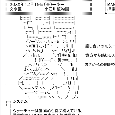
II ２０ＸＸ年１２月１９日（金）―夜― II │MAG：131
II 文京区 小石川植物園 II │探索：5／7 .
IIIIIIIIIIIIIIIIIIIIIIIIIIIIIIIIIIIIIIIIIIIIIIIIIIIIIIIIIIIIIIIIIIIII
|;:::::::::::| i;;;;;;;;､::::::| |::::::::::::::::::::::::::|
ｌ;:::::i''''' ＿,,!:::::l i;::::::::::::.::::::::::::|
l;:└┐ | ::::::::::::i l;::::::::::::::::::::::ﾉ!
l;::::::::|＿|::::::::::::::::| |:::::::::::;;､イ!. |
i:::::::::::::＿;;;;;;;;;;;;､t-┴i"~! i l.!
/ﾞ7┬'''ﾊヾヽ､!,,ゝ!=ﾐi ;=:､ !; !.|
ヽﾊ|W「iヽ,ヽ! " ﾄ ﾘi !|i,, ﾘ !;l| | 話し合い
/ﾊ !ヾiゞ_j ヽ-' !| ! !ｨ'!,| ;i!.l
ノ' . ヽ|iヽ!､,, _ '''.ｨ!'| ﾘw !i.! |ｌ.! 貴
| ! !l.Ｙニﾆ;"ヽ､!i| ｧ==;､.i|| !
_,,,-､,! ! i ｀;＞ ヽ/ 'li; .| まさか私の
,!ヽヽゝ,i,/l<_,,へ､_ ＼ ｊ| .l
ゝ;-'`"ﾐ;／::::::;／,ゝ=z !､. l i |
／,､;;;;;;;//:::::::／／ / l ! l. i|
. {::::!､＿_ ､￣! { l' !､ ,,ノ1.l ! !
＼;::::::::::ゝマ ヽヽ､ _ノ`t-'" V l .|
ゝ--ｰﾍ;::`ーゝ<. ! / i l
ヽ ヽ;:::::::: ヽヽ ヽ､ ノ .ノ.ﾉ
┏┓システ
┗╋━━━━━━━━━━━━━━━━━━━━━━━━
┃ヴァーチャーは警戒心も露に構えている。