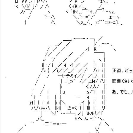
l.j VV ,'/ l }ハ∧ ｀ﾏ У｀フ￣￣｀ ｰzヽ、＿,
ヾ ∨l/ j/ ,/ ∧ く.ｲK∠､_ /,_
ノ/￣/ ヽ ヽ ｀}lヾ､_￣｀ヾ, /￣｀ﾞｰヽz_
/ ｀ー∧ ＼,｀ー='' /´ _,z-‐ヽ
{ ∧ ＼z,,_/､_ r::'"´:::lz-ﾆ'L _
＿__, ‐---‐…￢ ／
＿__／ ／ |/ ,. -‐- 、
/ ／ ／ ,ｨ{ K ヽ
/／ ／ ／ ／ ￣￣|
〃 '/ ／ ／ ､ ヽ｜
ｉ| ; / i ／ ｲ イ ／ ／ } i |
八i { ／i／;／_／ ／,./ 八i i | 正直、どっ
. / / ーｔ‐テミイ／/ ／|_/| i |
/ | ､{_:ｿﾞ /／ ,ﾆlｲ/ 八| 面倒くさいか
′ / |i 〈:ｿ人/ ｜
,′ / i | ｕ ゝ/＾i i | あ、でも、片
ﾞ i ′ i ｜｜ -‐ ｲ | l |
jｲ| { i ｉl |ｉ i|＼ .イ |ｉ i| l |
八八从八 |ﾚi| ≧=く i | l|ｉ i| リ
| ＼!`' …‐┴┐ノ j ﾙル!／l′
_rく_ ｈへ 厶 -!'⌒ヽ、
. ''" 二ﾆ＝=‐-- / ＼
／ ∨ ヽ