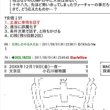
┃残念ながらCOMPの中に天使は居ない。
┃十中八九、先ほど勢い余ってしまったヴァーチャーの事だろ
┃さて、どう応えたものか…？
┗━━━━━━━━━━━━━━━━━━━━━━━━━
†安価↓5†
１、正直に事情を話す
２、適当に誤魔化す
３、条件次第で話す、と持ちかける
４、幻視（残り回数２回）
68
：
名無しのやる夫だお
：
2011/09/01(木) 23:38:11
ID:743nS/Hw
１
74
：
◆2iCIL1BZZQ
：
2011/09/01(木) 23:45:45
ID:gcfw06pw
IIIIIIIIIIIIIIIIIIIIIIIIIIIIIIIIIIIIIIIIIIIIIIIIIIIIIIIIIIIIIIIIIIIII
II ２０ＸＸ年１２月１９日（金）―夜― II │MAG：132
II 文京区 小石川植物園 II │探索：5／7 .
IIIIIIIIIIIIIIIIIIIIIIIIIIIIIIIIIIIIIIIIIIIIIIIIIIIIIIIIIIIIIIIIIIIII
| ┌''´ ゞ=ノ 〉. 〉
／l ! 「￣| / ./＼
{ ',. ',. __,,､-ー┘ └ー--､,, ｊ / /
. l ｌ | 「 _, __ ｀i | .,' |
l | | └ー'''´￣ | | ￣｀''ｰ┘ｊ ｊ /
| ', ', └ｰ┘ / / ,'
|,.-l } __,,.､r─ー─tｰｧ-､,,_ | ト､.|