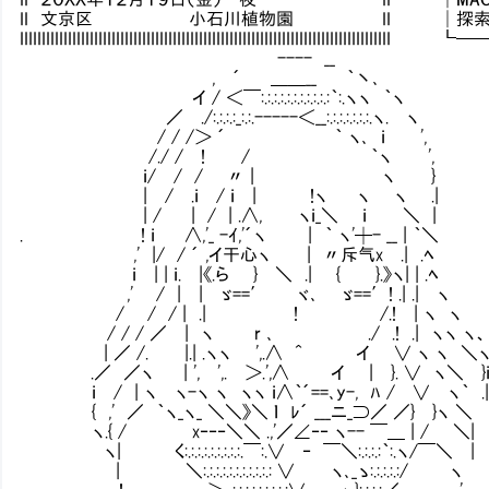
II 文京区 小石川植物園 II │探索：7／
IIIIIIIIIIIIIIIIIIIIIIIIIIIIIIIIIIIIIIIIIIIIIIIIIIIIIIIIIIIIIIIIIIIII
---- __
, ´ ＿＿__ ｀丶､
イ / ＜￣:.:.:.:.:.:.:.:.:.:.:｀:.ヽヽ ｀ヽ
／ ./:.:.:.:_:.:.-----＜__:.:.:.:.:.:.:.ヽ. ヽ
/ / /＞ ´ ｀ ヽ､ ｉ ',
/./ / ! / ｀ヽ ',
ｉ/ / / 〃 | ヽ }
| / .ｉ / ｉ | !ヽ ヽ ヽ .|
| / | / | .∧, ヽｉ_＼ ｉ ＼ |
. ! ｉ ∧,'_ -ｲ,'´ヽ | ｀ ヽ'┼- __ | ｀＼
,' |/ / ´ ,イ干心ヽ | 〃斥气x .| .ﾍ
ｉ | | ｉ. |《.ら } ＼ .| { }.》ヽ| | .ﾍ
,' / | | ゞ==′ ヾ､ ゞ==′! .| .| 
/ / / | .| ! /.! | ヽ ヽ で
/ / / ／ | ヽ r ､ ./ .! .| ヽヽ ヽ、
| ／ /. |.| .ヽヽ ',.∧ ^ イ ∨ ヽ ヽ 
.／ ／ヽ | ', ',. ＞.',∧ イ | }. ∨ ヽ＼ }
ｉ / | ヽ ヽ-ヽ ヽ ヽヽ ｉ∧｀´==､y-, ﾊ / ∨ 
{ ,' ／ ｀ヽ_ヽ_ ＼＼》＼ ｌ ﾚ´ ___ニ_⊃／ ／} }ヽ
ヽ.{ / x‐‐‐＼＼ .,'／∠‐‐ ヽ-- ￣＿ | / ＼|
ヽ| く:.:.:.:.:.:.:.:.:.￣:.∨ ‐ ￣＼:.:.:.:
| ＼:.:.:.:.:.:.:.:.:.:.: ∨ ヽ､_ゝ:.:.:.:.:/ ヽ