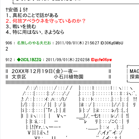
┗━━━━━━━━━━━━━━━━━━━━━━━━━
†安価↓5†
１、真紅のことで話がある
２、何故アベラウネを守っているのか？
３、戦いを挑む
４、特に用はない。さようなら
906
：
名無しのやる夫だお
：
2011/09/01(木) 21:56:27
ID:30Kg6MbU
2
912
：
◆2iCIL1BZZQ
：
2011/09/01(木) 22:02:58
ID:gcfw06pw
IIIIIIIIIIIIIIIIIIIIIIIIIIIIIIIIIIIIIIIIIIIIIIIIIIIIIIIIIIIIIIIIIIIII
II ２０ＸＸ年１２月１９日（金）―夜― II │MAG：119
II 文京区 小石川植物園 II │探索：7／
IIIIIIIIIIIIIIIIIIIIIIIIIIIIIIIIIIIIIIIIIIIIIIIIIIIIIIIIIIIIIIIIIIIII
/: : :/: : : : : : : / : : : / / |: : : : : l: : : : : : : l : : ヽ: : : ヽ
/: : : :| : : : : :|: :/: : : :/:./ .|: : : : : |: : : : : : : l: : : :l: : :iヽ:｀､
,!: /: : |: : : : :ｲ: .ﾊ: : :/l:/ |: i: : : ﾄ: : : : : : : .|: : : |: : :| !:!
|:/|: : :|: : : : / |:| |: :/ |i |:il: : :/ |: : : : : : : |:/:/: |: :| ﾘ
|:i |: : :|: : : : |｀Tr ､|: | .l| |i |: :/ |:.ii: : : : : :ﾚ/|: :|.､:|
|l |: :i:ヽ: : : | | Vヽ- _＿,|:/, -七t: : : : :ﾚ
|: |l: :ii､: : | － ￣ﾚ ﾘ |: : : :/ﾆ<: : | ﾘ
|: |.!:|Y:r､:.ヽー―‐ ､_＿_,, |: : :ｨ , |:
V |:| |:.i|ヽ.! /:,イ,r'´イ: :/
V:l: :､ Ｕ ′ '´ ,/,イ: : :l: :| 