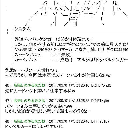
. /7 | ﾄ、|､､ ! / / / ／／l / 「i､
. イ l ヽ .Y､ヽ!_＼_| /__ r ｿ彡 ´ / l | iヽ
／ i ! ヽ! ヽ＿了ー＜´--―／ l l ＼
／ | jﾆﾆ/ ￣￣ l 
/ ｨ´| ／ i| ヽ 
┏┓システ
┗╋━━━━━━━━━━━━━━━━━━━━━━━━
┃外道ドッペルゲンガー（25）が４体現れた！
┃しかし、何かをする前にヒナギクのマハンマの前に昇天させ
┃やる夫は1252MAGと200マッカ。こなた、椛、ヒナギクは416
┃ストーンハント！ ……失敗。
┃カードハント！ ……成功！ アルクは「ドッペルゲンガー
┗━━━━━━━━━━━━━━━━━━━━━━━━━
うぼぁー…リソース削れねぇ。
って言うか、今回は本気でストーンハントが仕事しないｗ
46
：
名無しのやる夫だお
：
2011/09/01(木) 23:26:16
ID:ZH8PbhdQ
逆にカードハントはいい仕事するねｗ
47
：
名無しのやる夫だお
：
2011/09/01(木) 23:26:38
ID:TfFTKgks
ストーンさん仕事してつかあさいｗｗ
しかしMSGが凄まじい勢いで溜まって行くなー
48
：
名無しのやる夫だお
：
2011/09/01(木) 23:26:40
ID:HfTs3TLw
ドッペルカードは使いやすいね。