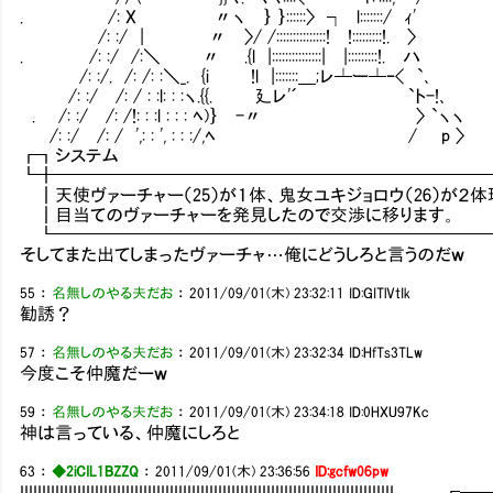
. /: X 〃ヽ ｝ ｝::::::〉 ┐ l:::::::/ ｨ'
/: :/ | 〃 〉/ /:::::::::::::::! !:::::::::!. 〉
. /: :/ /:＼ 〃 .{l |:::::::::::::::| |:::::::::!. ハ
/: :/. /: /: :＼_. {i !l |:::::::＿;レ┴ー┴ｰ< `､
/: :/ /: / : :l: : :ヽ.{{. 廴レ'´ `ト-!､
. /: :/ /: /!: : :l : : : ﾍ)｝ -〃 〉 `ヽヽ
/: :/ /: / ',: : ', : : :/,ﾍ / p 〉
┏┓システ
┗╋━━━━━━━━━━━━━━━━━━━━━━━━
┃天使ヴァーチャー（25）が１体、鬼女ユキジョロウ（26）が２体
┃目当てのヴァーチャーを発見したので交渉に移ります。
┗━━━━━━━━━━━━━━━━━━━━━━━━━
そしてまた出てしまったヴァーチャ…俺にどうしろと言うのだｗ
55
：
名無しのやる夫だお
：
2011/09/01(木) 23:32:11
ID:GITlVtIk
勧誘？
57
：
名無しのやる夫だお
：
2011/09/01(木) 23:32:34
ID:HfTs3TLw
今度こそ仲魔だーｗ
59
：
名無しのやる夫だお
：
2011/09/01(木) 23:34:18
ID:0HXU97Kc
神は言っている、仲魔にしろと
63
：
◆2iCIL1BZZQ
：
2011/09/01(木) 23:36:56
ID:gcfw06pw
IIIIIIIIIIIIIIIIIIIIIIIIIIIIIIIIIIIIIIIIIIIIIIIIIIIIIIIIIIIIIIIIIIIII