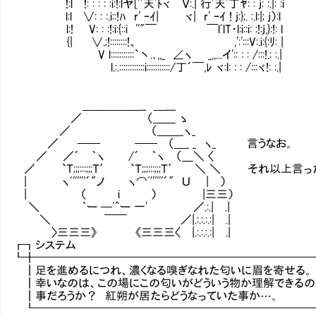
!:l !: : : : :i:!:lヤ[ﾞﾞ天ﾞﾄヾ Ｖ:.| 行ﾞ天ﾞ丁ﾔ: : j: :.|: :i
l:l ∨: : :.i::!ﾊ r' ｰｲ| ヾ| r' ｰｲ ! j:};. :.l:|; j）:l
l:! V: : :!:i:{::i ''"￣ ￣lﾞlT・l:i::i: :!:j,}:!: l
{| ∨.;!::::::::!、 ,':':::V:.i:{:ﾘ: |
V l:::::::::::`丶.､,,_ ∠ヽ _,,...イ':: : : /:::!.: :.|
l.:.::::::::::::i:::::::::::/丁´￣,ﾚ ヾ:l: : : /:::ヾ!: :.|
＿＿＿＿＿__ ＿___
／ （＿＿ ゝ
／ （＿＿_ヽ_
／ ── ── （＿_ _ ヽ_ 言うなお。
／ ／´ ｀ヽ /´ ｀ヽ （＿＼ 〈
／ `Ｔ;;;:::;;;Ｔ′ `Ｔ;;;:::;;;Ｔ′ ＼ ＼ それ以上
| ヽﾞ''''''´"ノ ヽ⌒ﾞ''''''´" Ｕ | ）
| （ i ） |三三）
＼ ｀ー ─'＾ー 一' ／.:.| .|
＼ ￣￣ ／|.:.:.:.:| .|
〉三三三》 《三三三〈 |.:.:.:.:| .|
┏┓システ
┗╋━━━━━━━━━━━━━━━━━━━━━━━━
┃足を進めるにつれ、濃くなる嗅ぎなれた匂いに眉を寄せる。
┃幸いなのは、この場にこの匂いがどういう物か理解できるの
┃事だろうか？ 紅朔が居たらどうなっていた事か…。
┗━━━━━━━━━━━━━━━━━━━━━━━━━