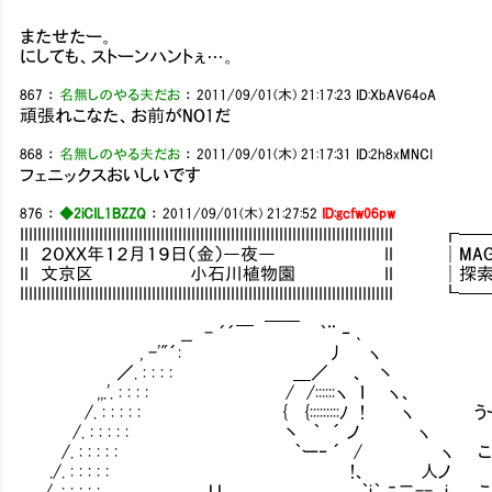
またせたー。
にしても、ストーンハントぇ…。
867
：
名無しのやる夫だお
：
2011/09/01(木) 21:17:23
ID:XbAV64oA
頑張れこなた、お前がNO1だ
868
：
名無しのやる夫だお
：
2011/09/01(木) 21:17:31
ID:2h8xMNCI
フェニックスおいしいです
876
：
◆2iCIL1BZZQ
：
2011/09/01(木) 21:27:52
ID:gcfw06pw
IIIIIIIIIIIIIIIIIIIIIIIIIIIIIIIIIIIIIIIIIIIIIIIIIIIIIIIIIIIIIIIIIIIII
II ２０ＸＸ年１２月１９日（金）―夜― II │MAG：103
II 文京区 小石川植物園 II │探索：6／
IIIIIIIIIIIIIIIIIIIIIIIIIIIIIIIIIIIIIIIIIIIIIIIIIIIIIIIIIIIIIIIIIIIII
＿＿
__ - ´´￣ ｀¨ ‐ ､
, -'"´: 丿 ヽ
／. : : : : ＿／ 、 丶
,,.'. : : : : / /::::::ヽ ｌ ヽ、
/. : : : : : { {:::::::::ﾉ ! ヽ う
/. : : : : : 丶 ｀ ´ ノ ヽ
/. : : : : : ｀ー‐ ´ / ヽ こなた
./. : : : : : !、 人ノ
/. : : : : : Ｕ ｀i｀ ﾆ二-- i この