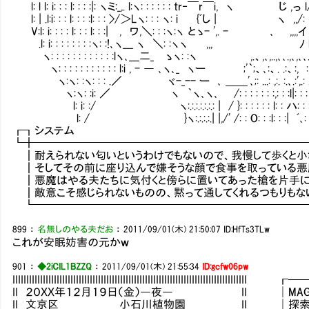
l: l l: i: : : l: : : :|: ヽミ:_,. l:ヽ: : : : : : 
l: | .l:i: : : l: : : :l: : : >/＞Lヽ: : : ヽ: i {ﾞし | ヽ ,,/: 
V:l: i: : : : l: : : l: : :| , ワ,＼: : :ヽ:ヽ とゝ- 
.l: i: : : : : : : :ヽ: :!､ヽ___ ヽ ＼: :ヽヽ ,,, ﾉ l:
ヽ: : : : : : : : : : : :lヽ､___二_ ゝヽ: :ヽ ,.、,
ヽ: : : : : : : : : : : l:i , - ― ､ヽ､_ ヽー ;'｀;、､:、. .:、:, :,.: ::｀ﾞ:
ヽ:ヽ: :ヽ: : : .／ ヾ-_-- ー ､ ＿＿'､;: ...: ,:. :.､.:',.: .:: _;.
ヽ:ヽ: :i: ／ ヽ ｀ヽ､ヽ､ /: : : : : : :,: : :l|: : : l
l: i: :/ ヽ:.:.:.:.:.:.: | / }: : : : : : l: : ハ: : 
l: / }ヽ:.:.:.:.| |,/' /: : O: : :l: : :| ﾞ､: :
┏┓システ
┗╋━━━━━━━━━━━━━━━━━━━━━━━━
┃耐えられない匂いというわけでもないので、我慢して歩くと小
┃そしてその前に座り込んで嫌そうな顔で食事を取っている悪
┃悪魔はやる夫たちに気付くと傍らに置いてあった槍を片手に
┃敵意こそ感じられないものの、黙って通してくれるつもりもな
┗━━━━━━━━━━━━━━━━━━━━━━━━━
899
：
名無しのやる夫だお
：
2011/09/01(木) 21:50:07
ID:HfTs3TLw
これが安眠妨害の元かｗ
901
：
◆2iCIL1BZZQ
：
2011/09/01(木) 21:55:34
ID:gcfw06pw
IIIIIIIIIIIIIIIIIIIIIIIIIIIIIIIIIIIIIIIIIIIIIIIIIIIIIIIIIIIIIIIIIIIII
II ２０ＸＸ年１２月１９日（金）―夜― II │MAG：119
II 文京区 小石川植物園 II │探索：7／