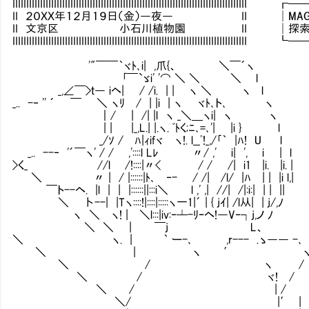
IIIIIIIIIIIIIIIIIIIIIIIIIIIIIIIIIIIIIIIIIIIIIIIIIIIIIIIIIIIIIIIIIIIII
II ２０ＸＸ年１２月１９日（金）―夜― II │MAG：119
II 文京区 小石川植物園 II │探索：7／
IIIIIIIIIIIIIIIIIIIIIIIIIIIIIIIIIIIIIIIIIIIIIIIIIIIIIIIIIIIIIIIIIIIII
'"￣￣｀ヾﾄ､i| ,爪{、 ＼￣´ヽ
｢￣`ゞi' '⌒ ＼ ＼ ＼ l
_,∠￣>ｔ― iヘ| / /i. | | ヽ ＼ ヽ l
_.. -‐ '' ´ ￣ ＼ ヽﾘ / | |i | ヽ ヾﾄ､ト､ ヽ
｜/ | /| |l ヽ _＼＿ヽi| ヽ ヽ う
| | |_,L.| |.ヽ. ﾞﾄく;ﾆ､=､'| |i } l
_/ｿ / ﾊ|ｨifヾ ヽ!. l__ﾟ!_,/｢｀ |ﾊ! U
_.. --‐ '´￣ヽ' / / ,'::::l Lﾚ 〃/ ,' i| ', i | 
>く_ //l /!::::|〃< / / /| i1 |i. |i
＼ 〃 | / |::::::|ﾄ､ ‐- / /| /l/ |ﾊ | | |i
￣ト--ヘ. |l | | |::::::||:::i＼ l ,' ,| //| /|:i:| | | ||
＼ 卜--| |Tヽ::::!|::::|:::::ヽ一1|´ | { jｲ| /l
ヽ ＼ ヽ! | ＼l:::|iv:‐┴-ﾘｰヘ!―V‐┐j,ノ ﾉ
＼ ＼ | ￣j L、
＼ ヽ. | ｀ ー-､ ,r--- .ゝ―― -､
＼ | ヽ ′ 
＼ / ヽ / 
＼ / ヾ! / 
＼ / | / 
＼/ |′ | 