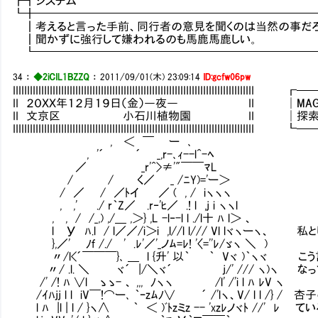
┏┓システ
┗╋━━━━━━━━━━━━━━━━━━━━━━━━
┃考えると言った手前、同行者の意見を聞くのは当然の事だろ
┃聞かずに強行して嫌われるのも馬鹿馬鹿しい。
┗━━━━━━━━━━━━━━━━━━━━━━━━━
34
：
◆2iCIL1BZZQ
：
2011/09/01(木) 23:09:14
ID:gcfw06pw
IIIIIIIIIIIIIIIIIIIIIIIIIIIIIIIIIIIIIIIIIIIIIIIIIIIIIIIIIIIIIIIIIIIII
II ２０ＸＸ年１２月１９日（金）―夜― II │MAG：119
II 文京区 小石川植物園 II │探索：6／
IIIIIIIIIIIIIIIIIIIIIIIIIIIIIIIIIIIIIIIIIIIIIIIIIIIIIIIIIIIIIIIIIIIII
, ＜ ￣ ー ､
, '´ ´ _,r-､ｨ--l^-ﾍ
／ _r'^>≠'"￣￣ﾏL
/ / く／ _ /ﾆY)='ー＞
/ ／ / ／ﾄイ ／ ( , / iヽヽヽ
, ,' ./ r｀Z／ .r‐'ﾋ／ .! l ,j i ヽヽl
, , / /_,) ,/＿ ,＞} ,L -l‐-l l ./l十 ﾊ l＞ 、
l У ﾊ.l / l／／/i＞i ,l//l l/// Vl lヾヽーヽ
},／' ﾉｆ /./ ' .ﾚ'／'_ノﾑ=ﾚ! '〈=''ﾚ/ゞヽ ＼ )
〃/l<´￣￣￣}､ ＿ l {升' 以｀ ｀ Vヾ )｀ヽヾ
〃/ .l. ＼ ヾ´ |/＼ヾ´ j/' /// ヽ)ヽ な
/' /! ﾊ ∨l ゝゝ- 、 ,,, ﾉヽヽ /l' /'i l ﾊ ﾚV ヽ
/ｲﾊjj l l iV￣!⌒ー､ ｀ｰzﾑﾉ∨ ´ /'lヽ、V/ l l 
l ﾊ |l | l / }ヽ∧ ｀ ＜ )ﾞﾄzミz -- 'xzﾚノヾﾄ //' 