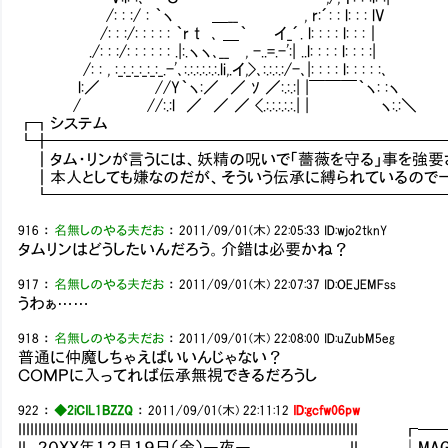
/: : :/ : ｀ヽ ＿__ , r:´: : l: : : lV
/: : :/: : : : : ｀r t ､ ＿｀ イ_´. l: : : :
./: : :/: : : : : : .|:.ヽヽ､__ , -..=.-':| ..l: : : : l:
/: : , :_:_:_:_:_:_.-'､:.:.:.:.:.:.li,.イ,>､:.:.:.:/-､|: : : : l: : : : :､
l:／ //Y｀ヽ:／ ／ ｿ ／:.:.:| |￣￣￣｀ヽ: :ヽ
/ //:.:l ／ ／ ／ <.:.:.:.:.:.| | ヽ:.:＼
┏┓システ
┗╋━━━━━━━━━━━━━━━━━━━━━━━━
┃タム・リンが言うには、妖精の呪いで「薔薇を守る」事を強要
┃本人としても嫌なのだが、そういう伝承に縛られているので
┗━━━━━━━━━━━━━━━━━━━━━━━━━
916
：
名無しのやる夫だお
：
2011/09/01(木) 22:05:33
ID:wjo2tknY
タムリンはどうしたいんだろう。介錯は必要かね？
917
：
名無しのやる夫だお
：
2011/09/01(木) 22:07:37
ID:OEJEMFss
うわぁ……
918
：
名無しのやる夫だお
：
2011/09/01(木) 22:08:00
ID:uZubM5eg
普通に仲魔しちゃえばいいんじゃない？
ＣＯＭＰに入ってれば伝承無視できるだろうし
922
：
◆2iCIL1BZZQ
：
2011/09/01(木) 22:11:12
ID:gcfw06pw
IIIIIIIIIIIIIIIIIIIIIIIIIIIIIIIIIIIIIIIIIIIIIIIIIIIIIIIIIIIIIIIIIIIII
II ２０ＸＸ年１２月１９日（金）―夜― II │MAG：119