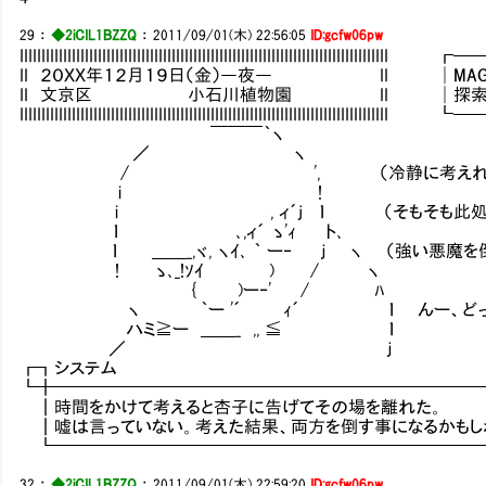
29
：
◆2iCIL1BZZQ
：
2011/09/01(木) 22:56:05
ID:gcfw06pw
IIIIIIIIIIIIIIIIIIIIIIIIIIIIIIIIIIIIIIIIIIIIIIIIIIIIIIIIIIIIIIIIIIIII
II ２０ＸＸ年１２月１９日（金）―夜― II │MAG：119
II 文京区 小石川植物園 II │探索：7／
IIIIIIIIIIIIIIIIIIIIIIIIIIIIIIIIIIIIIIIIIIIIIIIIIIIIIIIIIIIIIIIIIIIII
￣￣￣｀ヽ
／ ヽ
/ ', （冷静に考えれば、どっちの味
i !
i , ィ´j ｌ （そもそも此処には強い
ｌ ､,ィ´ ゝ'ｨ ト､
ｌ ＿＿_,ヾ, ヽｲ､ ｀ ー‐ ｊ ヽ （強い悪魔を倒
! ゝ､_!ｿｲ ) / ヽ
{ )ー‐' / ﾊ
ヽ ｀ー '´ ｨ´ ｌ んー、どっちの気持
ハミ≧ー ＿＿_ ,, ≦ ｌ
／ ｊ
┏┓システ
┗╋━━━━━━━━━━━━━━━━━━━━━━━━
┃時間をかけて考えると杏子に告げてその場を離れた。
┃嘘は言っていない。考えた結果、両方を倒す事になるかもし
┗━━━━━━━━━━━━━━━━━━━━━━━━━
32
：
◆2iCIL1BZZQ
：
2011/09/01(木) 22:59:20
ID:gcfw06pw