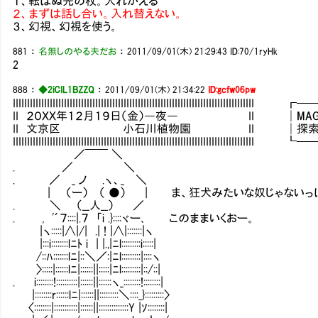
１、転ばぬ先の杖。入れかえる
２、まずは話し合い。入れ替えない。
３、幻視、幻視を使う。
881
：
名無しのやる夫だお
：
2011/09/01(木) 21:29:43
ID:70/1ryHk
2
888
：
◆2iCIL1BZZQ
：
2011/09/01(木) 21:34:22
ID:gcfw06pw
IIIIIIIIIIIIIIIIIIIIIIIIIIIIIIIIIIIIIIIIIIIIIIIIIIIIIIIIIIIIIIIIIIIII
II ２０ＸＸ年１２月１９日（金）―夜― II │MAG：103
II 文京区 小石川植物園 II │探索：6／
IIIIIIIIIIIIIIIIIIIIIIIIIIIIIIIIIIIIIIIIIIIIIIIIIIIIIIIIIIIIIIIIIIIII
／￣￣ ＼
. ／ ＼
. ／ _ ノ .ヽ、_ ＼
| （ー） （ ●） | ま、狂犬みたいな奴じゃないっ
. ＼ （__人__） ／
. , '´７::::|.７ 「i .}::::ヾー､ このままいくおー。
|ヽ:::::|∧|/| .| ! |∧|:::::::|ヽ
|:::i::::::::lﾆﾄ i | |.,|ﾆl:::::::::i:::::|
/::ﾊ:::::::lﾆ|::＼／:|ﾆl:::::::::|::::ヽ
〉:::::|::::::lﾆ|::::::||:::::|ﾆl:::::::::|::/::|
. i::::::::!::::::::::|::::::||::::::ヽ_::::::::!::::::::|
|::::::::r::::::lﾆ|::::::||:::::::::＼::::_}:::::::::〉
〈::::::::|:::::::::::|::::::||::::::::::::::Y |ｿ::::::::|