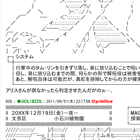
! ＞､:.:.:.:.:.:.:.:.:∨ ヽ}:.:.:.:／ ',
.| ヽ:.:.:.:.:.:／!∨ ｉ:.／ ｉ
／ ＼ >-:.´:.:./ /ヽ ,'/ !
／￣ --- , ＜´:.:.:.:.:.:.:.／ ／:.:ヽ /
／ , イ:.:.:.:.:.:.:.:.:.:.:.:／ ./:.:.:.:.:.:.:.＼ ｉ
／ ∠-----､:.:.:.:.／ / |:.:.:.:.:.:.:.:.:.:.｀ヽ {
/￣／ ＜ニヽ__ , イ /{ !:.:.:.:.:.:.:.:.:.:.:.:.:.:＼ヽ
／ |／ ,＜ __＼―--,イ /| /. ',:.:.:.:.:.:.:.:.:.:.:.:.:.:.:.:ゝ＼
-- ＿ ￣￣ ', | ／ .∨ / ∨:.:_／￣￣￣ 
.| ／|｀ ヽ- ∨ .∨ / ヽ| 
┏┓システ
┗╋━━━━━━━━━━━━━━━━━━━━━━━━
┃行軍中のタム・リンを引きずり落し、泉に放り込むことで呪い
┃但し、泉に放り込むまでの間、何らかの形で解呪役は被害を
┃あと、解呪自体は可能だが、真紅を排除してからの方が確実
┗━━━━━━━━━━━━━━━━━━━━━━━━━
アリスさんが居なかったら判定させたんだがのぉ…。
926
：
◆2iCIL1BZZQ
：
2011/09/01(木) 22:17:58
ID:gcfw06pw
IIIIIIIIIIIIIIIIIIIIIIIIIIIIIIIIIIIIIIIIIIIIIIIIIIIIIIIIIIIIIIIIIIIII
II ２０ＸＸ年１２月１９日（金）―夜― II │MAG：119
II 文京区 小石川植物園 II │探索：7／
IIIIIIIIIIIIIIIIIIIIIIIIIIIIIIIIIIIIIIIIIIIIIIIIIIIIIIIIIIIIIIIIIIIII
/////:::::::::::::::/ |/|::::::::::// i/l:::::::::::/!:::::／|:::::::::::::::::::::::::j:::
////:::::::::::::::/｀ﾞ'ｰ-x_｜.!:::::::::ｉ:i: / .|::::::::/ .!:;厶斗匕:::::::::::::::::,'::