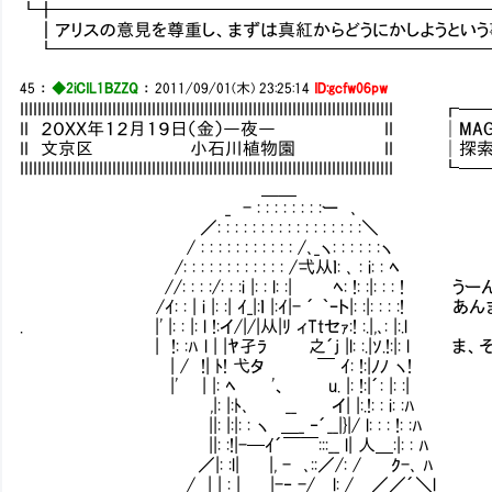
┗╋━━━━━━━━━━━━━━━━━━━━━━━━
┃アリスの意見を尊重し、まずは真紅からどうにかしようという
┗━━━━━━━━━━━━━━━━━━━━━━━━━
45
：
◆2iCIL1BZZQ
：
2011/09/01(木) 23:25:14
ID:gcfw06pw
IIIIIIIIIIIIIIIIIIIIIIIIIIIIIIIIIIIIIIIIIIIIIIIIIIIIIIIIIIIIIIIIIIIII
II ２０ＸＸ年１２月１９日（金）―夜― II │MAG：131
II 文京区 小石川植物園 II │探索：6／7 .
IIIIIIIIIIIIIIIIIIIIIIIIIIIIIIIIIIIIIIIIIIIIIIIIIIIIIIIIIIIIIIIIIIIII
＿＿
_ - : : : : : : : :ー ､
／: : : : : : : : : : : : : : : : :＼
/ : : : : : : : : : : : /､_ヽ: : : : : :ヽ
/: : : : : : : : : : : : /弌从ｌ: ､ : i: : ﾍ
//: : : :/: : :i |: : l: :| ﾍ: !: :|: : 
/ｲ: : | i |: :| ｲ_|:ｌ |:ｲ|- ´ ｀ｰト|: :|: : :
. |' |: : |: l !:イ/|/|从|ﾘ ィTtセｧ:! :.|,､: |:.l
| !: :ﾊ l | |ﾔ孑ﾗ 之´j |l: :.|ｿ.!:|: 
| / !| ﾄ! 弋タ ￣ ｲ: !:|ﾉﾉ ヽ!
|' | |: ﾍ '、 u. |: !:|´: |: :|
,|: |:ﾄ､ __ イ| |:.!: : i: :ﾊ
||: |:|: : ヽ ＿_ ‐´__|}|/ l: : : !: :ﾊ
||: :!|-─ｲ´￣￣:::__ l| 人＿:|: : ﾊ
／|: :l| |, - ､::／/: / ｸ-､ ﾊ
/ | | : | |-‐ -/ l: / ／／´＼l