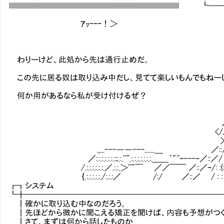
IIIIIIIIIIIIIIIIIIIIIIIIIIIIIIIIIIIIIIIIIIIIIIIIIIIIIIIIIIIIIIIIIIIII
tz､,,＿ ⌒ヾ､ ＿＿,,.
ｱｯｰｰｰ！＞ 寸ミ圭圭℡'".:
,..-‐''"￣.:.:.:.:.`寸ミx､.
､＿....ィ"／.:.／:.:.:.:.:.:.:.:.:
￣/.:./.:.:.:./:.:.:.:.:.:.ヽ:.:.
わりーけど、此処から先は通行止めだ。 /:.:/:.:.／i.:.:.:.
/:.:.:{:.∧ i:.:.:.:i.:}:.:.:.:}:.:.:
この先に居る奴は取り込み中だし、見てて楽しいもんでもねーし。 }／:.ifﾄ、 i:ﾊ:.:i
〃{.:.:j 以 { ﾐxL,,i.:/.
何か用があるなら私が受け付けるぜ？ { Ⅳ{ ､ 弋少/::∠
,～＜(ヽ､r‐､ __ノイ _ﾉ.:i.:.:.
/r､`┐}} }:〉＿.....-‐''`ｽ".:.:.
／<ヽ＼! {::》fr''"⌒`'''ｰ〉.:.:.:i.:
<///∧｀ i^Yﾄﾐx,;,;,;,;,;x癶.:.:.:.i:
>､_/_ﾄ、 {ノ j}::::::::::::::;;::=≒.:.
,,...---――---.......＿ ／::∧／::ヽ >ノ:::::::
／:.:.:.:.:.:.:;;.:.''".:.:.:.:.:.:.:.＿＿｀"''ｰ---‐／::／/ /::::〈ミ
/.:.:.:.:.:.:.／.:.:.＞''"￣ ／／￣￣ ／::／ｰ/: :{::::::::i圭圭圭i::::::::{
｛.:.:.:.:.:./:.:.:／ /:/ ／::／ / : : V:::::{圭圭圭｝:
┏┓システ
┗╋━━━━━━━━━━━━━━━━━━━━━━━━
┃確かに取り込む中なのだろう。
┃先ほどから微かに聞こえる矯正を聞けば、内容も予想がつく
┃さて、まずは何から話したものか