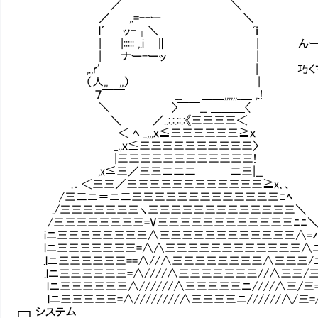
／ ＼
／ ,.=--ー ＼
l´ ッ-┬＼ ﾞｉ
| |::::: ,.i ∥ | んー…とりあ
| ナー-ーッ |
,.,r' | 巧くすれば説得でき
（人,,＿,,） |
７￣￣ __ ＿＿,,,,,,_＿ ,.!
＼ 〉￣￣__ ＿＿＿〈
＼ ／..:.:.::.:《三三三三＜
＜ ﾍ _,,,ｘ≦三三三三三三≧ｘ
_,,ｘ≦三三三三三三三三三三〉
|三三三三三三三三三三三三!
,x≦三／三三二二二＝＝＝二三|__
.．＜三三／三三三三三三三三三三三三≧x､、
/三二ニ＝ニ二三三三三三三三三三三三三三ﾆﾍ
./三三三三三三三ヽ三三三三三三三三三三三三三＼
/三三三三三三三三=V三三三三三三三三三三三三ﾆﾆ
iニ三三三三三三三三∧三三三三三三三三三三三三∧=
lニ三三三三三三三=∧∧三三三三三三三三三三三三∧
.lニ三三三三三三==∧//∧三三三三三三三三∧三三三/ﾆ
.lニ三三三三三三=∧////∧三三三三三三三//∧三三/三
lニ三三三三三三∧//////∧三三三三三ニ////∧三/三=
lニ三三三三三=∧////////∧三三三三ニ//////∧/三=
┏┓システ