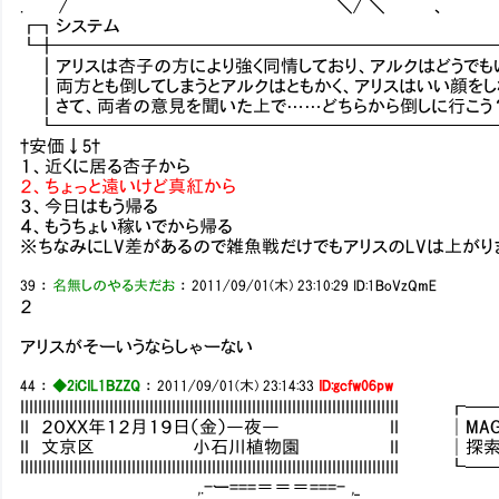
. / ＼/ ＼ 、
┏┓システ
┗╋━━━━━━━━━━━━━━━━━━━━━━━━
┃アリスは杏子の方により強く同情しており、アルクはどうでも
┃両方とも倒してしまうとアルクはともかく、アリスはいい顔をし
┃さて、両者の意見を聞いた上で……どちらから倒しに行こう
┗━━━━━━━━━━━━━━━━━━━━━━━━━
†安価↓5†
１、近くに居る杏子から
２、ちょっと遠いけど真紅から
３、今日はもう帰る
４、もうちょい稼いでから帰る
※ちなみにLV差があるので雑魚戦だけでもアリスのLVは上がり
39
：
名無しのやる夫だお
：
2011/09/01(木) 23:10:29
ID:1BoVzQmE
２
アリスがそーいうならしゃーない
44
：
◆2iCIL1BZZQ
：
2011/09/01(木) 23:14:33
ID:gcfw06pw
IIIIIIIIIIIIIIIIIIIIIIIIIIIIIIIIIIIIIIIIIIIIIIIIIIIIIIIIIIIIIIIIIIIII
II ２０ＸＸ年１２月１９日（金）―夜― II │MAG：119
II 文京区 小石川植物園 II │探索：6／
IIIIIIIIIIIIIIIIIIIIIIIIIIIIIIIIIIIIIIIIIIIIIIIIIIIIIIIIIIIIIIIIIIIII
,.-ー===＝＝＝===- ,_