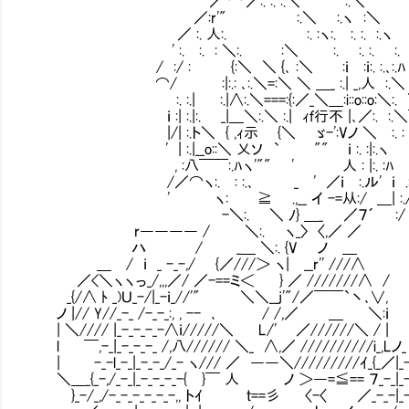
／ ⌒'／:. :. :.＼ :.＼
／:r'" :.＼ :.ヽ :＼
／ :. 人:. :. :ヽ:. :. :. :.ヽ
' :. :. : ＼:. :＼ :. :. :. :.
/ :/ : {:＼ ＼ {､ :＼ :ｉ :ｉ:. :.､:.ﾊ
⌒/ :|:.: ､:.＼=:＼ ＼ ＿_ :.| _,人
:. :.| :.|∧:.＼===:{:／_＼＿:i::o::o:＼:.
ｉ :| :.|:. _|＿＼:.＼ :.| ｨｆ行不 |､／
|/| :.ト＼ { ,ｨ示㍉ {＼ ゞ-':Vノ ＼ :. :
' | :.|__o::＼ 乂ソ ` "" ｉ :. :|
, :八￣￣:.ﾊヽ'"" ' 人 : |:. :ﾊ :
/／⌒ヽ:. : :.､ _ ' ／ｉ :.ル' 
' ヽ: ≧ .,__ イ -=从:/ ＿| :.
-＼:. ＼ ﾉ} ＿_ ／７´ :/ 
r―――― / ＼:. ヽ_〉 〈,／ ／
ハ / _＿ ＼:. {V ノ ＿ '
＿ / ｉ _ -_-,/ {／///＞ ヽ| __r'' ///∧ 
／<＼ヽヽっ_/,,,／/ ／-==ミ＜ } ／ ///////∧ /
_{/∧ ﾄ _)Ｕ_-/|_-ｉ_//'" ＼＼__j'"/／￣￣`丶､∨, 
ノ |// Y//_-_ /-_-_:, , -- ､ / /,／ ＿ ＼:ｉ ／
| ＼//// |_-_-_-_-∧ｉ/////＼ L/' ／//////＼ / | ｲ_-
l ￣,-_|_-_-_-_ /,八////// ＼_ ∧,／ //////////i_,Lノ_ |
| -_-l_-_|_-_-_/_- ヽ/// ／ ――＼/////////ｲ_{_／|_-
＼＿_{_-,/_-_|_-_-_-_-{ }￣ 人 ノ ＞―=≦== ７_-_|_-|
}_-/_,/-_-_-_-_-_-,, トｲ ｔ==彡 〈-〈 ／_-_-|_-|