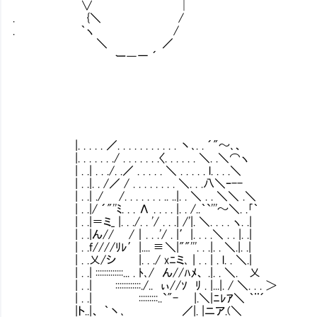
∨ │
. {＼ /
. ｀ヽ /
＼ ／
ー―一 ´
|. . . . . ／. . . . . . . . . . . 丶､. . ´"～､、
|. . . . . . ./ . . . . . . .〈. . . . . . ＼. .＼⌒ヽ
| . .| . . ./. .／ . . . . . ＼ . . . . . l. . . .＼
| . .|. . /／ / . . . . . . . . ＼. . .八＼ｰ--
| . .| ./ /. . . . . . . .. ..|. . ＼ . . ＼＼ .＼
| . .|/ ´"''ﾐ. . . Λ . . . . |. . /..｀`'''～＼. .｢｀
| . .|＝ミ_ |. . ./. . '/ . . .| /'|. ＼. . . . ヽ. .|
| . .|ん//㍉ /｜. . .'/ . |′|. . . .＼ . . |. .|
| . .f////ﾘﾚ′|.... ≡＼|""'''. . .|. . ＼.|. .|
| . .乂/シ |. . ./ xﾆミ､ | . . | . l. . ＼.|
| . .| :::::::::::::... . ﾄ､/ ん//ﾊﾒ、 .|. . ＼.
| . .| ::::::::::::./.. ぃ//ｿ ﾘ . |...|. / ＼. . . ＞
| . .| :::::::::..`"- |.＼|ﾆﾚｱ＼ ｀¨´
|ト..|、 ｀丶､ ／|. |ニア.(＼