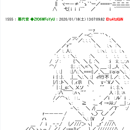
∥ ヾー―≠´｀ゝ｀`ー／====-ニニニニニﾆ
∧ 弋{ i i i｀¨ ／ i ｀￣￣￣￣.
1555
：
悪代官 ◆ZfO6WFoYyU
：
2020/01/18(土) 13:07:09.82
ID:u4tzlQiN
―ｧ
＿ ／ -＜: ￣ ｀`丶､
／ ⌒'／:. :. :.＼ :.＼
／:r'" :.＼ :.ヽ :＼
／ :. 人:. :. :ヽ:. :. :. :.ヽ
' :. :. : ＼:. :＼ :. :. :. :.
/ :/ : {:＼ ＼ {､ :＼ :ｉ :ｉ:. :.､:.ﾊ
⌒/ :|:.: ､:.＼=:＼ ＼ ＿_ :.| _,人 :.＼
:. :.| :.|∧:.＼===:{:／_＼＿:i::o::o
ｉ :| :.|:. _|＿＼:.＼ :.| ｨｆ行不 |､／:. :.
|/| :.ト＼ { ,ｨ示㍉ {＼ ゞ-':Vノ ＼ :. :
' | :.|__o::＼ 乂ソ ` "" ｉ :. :|:.ヽ :
, :八￣￣:.ﾊヽ'"" ' 人 : |:. :ﾊ :
/／⌒ヽ:. : :.､ _ ' ／ｉ :.ル' ｉ .:
' ヽ: ≧ .,__ イ -=从:/ ＿| :.
-＼:. ＼ ﾉ} ＿_ ／７´ :/ 
r―――― / ＼:. ヽ_〉 〈,／ ／
ハ / _＿ ＼:. {V ノ ＿ '
＿ / ｉ _ -_-,/ {／///＞ ヽ| __r'' ///∧ 
／<＼ヽヽっ_/,,,／/ ／-==ミ＜ } ／ ///////∧ /