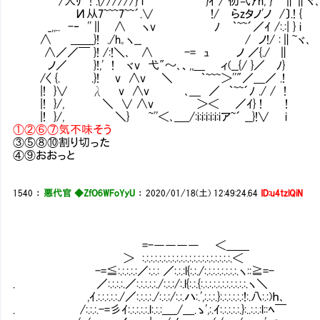
/人ﾘ ! .{//////} i ￣ }ｲ / 仞弌ｱh, } ∥∥ヾ､~
И从7~~~7~~´.∨ !/ らzタノ'ノ /〕.! {
_,,.. -‐ ''∥ ∧ ヽv ﾉ ｀~~´／ｲ /:.:| } i
∧ ＿＿}! ./h｡ヽ__ / ノ!/ :∥~ヾ､
∧／／￣ }! /:!＼､ ∧ -= ｭ ノ ／{./ ∥
ノ／ }!,' ! ヾv 弋"～､、,,＿ ィ(__{/ }／ ﾉ}
/〈 {. .}! v ∧v ＼ ｀~~~＞''"／＿／ .!
|! }∨ λ v ∧v ､＿ ／ ｀~~´ﾉ ./ / !
|! }/, ＼ ∨ ∧v ＞＜ ／ｲ} ! !
|! }/, ＼} ~''＜､＿_/:i:i:i:i:i:iア~´ __}!∨ i
①②⑥⑦気不味そう
③⑤⑧⑩割り切った
④⑨おおっと
1540
：
悪代官 ◆ZfO6WFoYyU
：
2020/01/18(土) 12:49:24.64
ID:u4tzlQiN
=-―――― ＜＿＿
＞ :.:.:.:.:.:.:.:.:.:.:.:.:.:.:.:.:.:.:.:.:.＜
-=≦:.:.:.:.:／:.:.: ／:.:.:l{:.:./:.:.:.:.:.:.:.:.ヽ::≧=-
. ／:.:.:.:.／:.:.:.:.:./:.:.:/:.l{:.:.{:.:.:.:.:.:.:.:.:.:.:.ヽ＼
,ｲ.:.:.:.:.:./／:.:.:.:./:.:.:/:.:.ハ:.',:.:.:.}:.:.:.:.:.:!:.八:.:)ｈ､
. /:.:.:.-=彡ｲ:.:.:.:.:.l:.:.:＿_/＿.ゝ',:.ｲ:.:.:.:.:.}:..:.:.:l::ﾍ￣