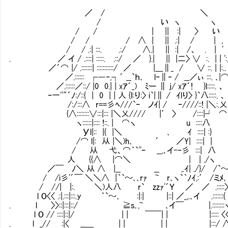
／ / ＼
/ い ヽ ヽ
/ / | || :| 〉 い
/ / / ∧ | || .:| / | ,
/ / .:| :::. .:/ ∧.| || :| /、 . | '
. ／ イ / .::::| :::::. .::/ ／ }.| || |二〉 ∨ :. | | ':
／´⌒ |/ .:::::::| :::::::::::/ ／ |___∥_ / ∨ ::. | |:.
／.:::::: ┌―‐,┐´ __`ｈ､ lｰ∥‐ / __／ぃ :::. ､
／.::::::／::/ |0 0.| | xｱ´_)㍉ﾐー ∥ j/ xｱ´!㍉ }l:::::. 、
ｰ一''"´ﾉ:/::{ | 0 | | 人 {ｌ:り:〉 i`|∥ / ｲlり〉 }`八:::::. 、
/:/:::∧ r==彡ﾍ///`ｰ ノｲ| / ｰ////::! |＼:.乂
{∧::::::::∨:::|::: |＼乂//// |′ 〉 /::::|┘ ⌒
ヽ::::::|:::: !::. | ⌒ヽ u :::
Уl|:: |{ |＼ ､ ｲ ::::| :}
/⌒ l|: 从 |＼)h､ ´ ／Y| :::
/ 从 弋、⌒｀`''ｰ __,､イ-‐彡 :::| 八
人 {{∧ |⌒＼ | | ./ヽ
／￣ ﾉ＼ 从 ∧ |__ __ ,.ｲ| ./}/ /`～
/ /i彡'´￣ ＼＼∧ |｀`～､､rｧ㌢~㍉r､ヽ`｀ﾉｲ,:′ /ミﾒ､
/ //| |:. ＼)人八 r`㍉zzｧ'´Ｙ ／ ／ .:::::〉〉
l O〈〈 .:|.:::|:::.y ｀`～､ :|:| |::| ／_,.､イ .:::::::{
. l 〉〉::|:::|::/ ≧s｡,~ ､イ￣ |.::::::::ヾ
l O // ::::|::|/ | | ￣￣| | |::::: 〈〈
. l _// :|〈 __＿ | | | | |:::/ ∧