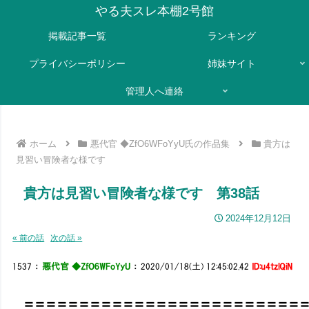
やる夫スレ本棚2号館
掲載記事一覧
ランキング
プライバシーポリシー
姉妹サイト
管理人へ連絡
ホーム
悪代官 ◆ZfO6WFoYyU氏の作品集
貴方は
見習い冒険者な様です
貴方は見習い冒険者な様です 第38話
2024年12月12日
« 前の話
次の話 »
1537
：
悪代官 ◆ZfO6WFoYyU
：
2020/01/18(土) 12:45:02.42
ID:u4tzlQiN
〓〓〓〓〓〓〓〓〓〓〓〓〓〓〓〓〓〓〓〓〓〓〓〓〓