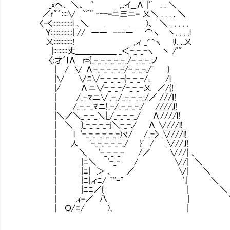
_xヘ、 ＼、 ｀ ,..イ__Λ |'' . . ＼
／r"´::::∨ ｀"'' ‐--=ニ三ニ= 乂＼ . . . . ＼
〈-く:::::::::::::l ､＼＿＿ ＿＿)、 ＼ . . . . .
Ｙ::::::::::::::| // ―― ---― ⌒ヽ 丶. . . .l
乂::::::::::::! ,.ィ _⌒ヽ ﾘ. ..乂
|:::::::::丈＿＿＿＿＿ _＜-_-_-ヽ 丶 /'"
〈:才´lΛ r={_-_-_-_-_-_/-_-_-_ノ
| / ∨ Λ-_-_-_-_-/-_-_-./ﾟ }
|∨ ∨ﾆ∨-_-_-_-{-_-_-/｡ /l
|/ Λニ∨-_-_-/-_-_-乂 ／/{!
｜ /_-ﾏニ∨..-_/_-_-_-_/／ ///ｌ!
| /_-_-_ﾏニ!_-/_-_-_-./ ////,l!
|＼／＼_-_-_＼|_/_-_-_-_/ Λ////l!
| ＼ }_-_-_-_-j＼-_-./ Λ ∨///l!
| l '-_-_-_-_-_-)ヾ/ /_-〉 .∨///l!
｜ 人 '-_-_-_-_-_/ }′/ .∨//,l!
| ＼ '-_-_-_- /／ ∨//| 、
| |ﾆ＼ '-_‐ / ∨/| ＼
| |ﾆ| ＞ 、 ／ ∨| ＼
| |ﾆ|,ィﾆ/ ｀''ｰ" ',| ＼
| |ﾆﾆ／{ | ＼
| ,ｨ=／ 八 | 
| Ｏ/ﾆ/ )､ | 