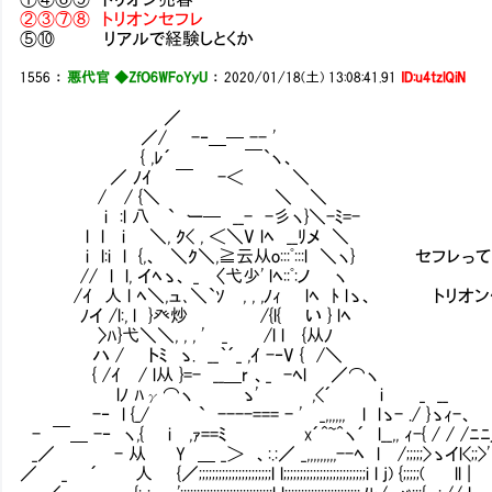
②③⑦⑧ トリオンセフレ
⑤⑩ リアルで経験しとくか
1556
：
悪代官 ◆ZfO6WFoYyU
：
2020/01/18(土) 13:08:41.91
ID:u4tzlQiN
／
／/ -‐＿─ -- '
{ ,ﾚ´ ￣`ヽ、
／ ﾉｲ ￣ -＜ ＼
/ / {＼ ＼ ＼
i :l 八 ` ー─ __- -彡ヽ}＼-ﾐ=-
l l i ＼, ｸ< , ＜＼V lﾍ __ﾘメ ＼
i l:i l {,、 ＼ｸ＼,≧云从o:::ﾟ:::l ＼ヽ} セフレ
// l l, イﾍゝ、 _ 〈弋少' lﾍ::ﾟ:ノ ヽ
/ｲ 人 l ﾍ＼,ュ､＼`ｿ , , ,ﾉｨ lﾍ ﾄ lゝ、 ト
ﾉイ /l:, l }癶炒 /{l{ い } lﾍ
〉ﾊ}弋＼＼, , , ' _ /l l {从ﾉ
ハ / トﾐ ゝ. __｀´_ ,ｲ -‐V { /＼
{ /ｲ / l从 }=- __＿r 、_ -ﾍl ／⌒ヽ
lﾉ ﾊγ⌒ヽ ゝ' ,<´ i _ __
-‐ l {_/ ` ----=== - ' _,,,,,, l lゝ- ./ }ゝｨ-、
- ￣＿ -‐ ヽ,{ i ,ｧ==ﾐ x´^~^ヽ´ l__,, ｨ-{ / / /ﾆﾆ
_／ - 从 Y ＿ _＞ 、:.:／ _,,,,,,,,,--ﾍ l /;;;;;>ゝイl<;;>'
／ _ ´ 人 {／;;;;;;;;;;;;;;;;;;;;;;l l;;;;;;;;;;;;;;;;;;;;;;;;;i l j) {;;;;;( ll |