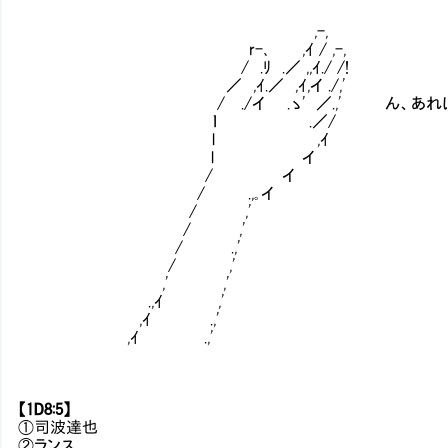
,-,
r-､ ,ｲ / ,-,
/ .ﾘ .／ ,,ｲ./ /!
／ ,ｲ.／ ,ｲ,イ ./,'
/ ./イ .ゝ' ／.,' ん、あれは
ｌ .／/
l ,ｲ
l イ
/ イ
/ .,｡イ
/ ,'
/ ,'
/ .,'
/ ,'
,' ,'
.,ｲ ,'
,ｲ .,'
,ｲ .,'
【1D8:5】
①司波達也
②ランス