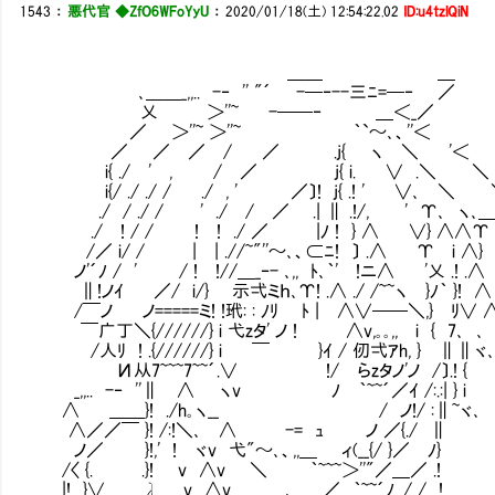
1543
：
悪代官 ◆ZfO6WFoYyU
：
2020/01/18(土) 12:54:22.02
ID:u4tzlQiN
＿＿ ＿
､＿＿_,,.. -‐ '' "´ -─‐--三ﾆ=─‐ ／
乂 ＞''~ -──‐ ＿＜_／
／ ＞''~ ＞''~ ｀`～､、''＜
／ ／ ／ / ／ .j{ ヽ ＼ '＜
i{ ./ ' , / ／ j{ i. ∨ .＼ ＼
i{/ ./ ./ / ./ , ' ／〕! j{ .! ' ∨､ ＼
./ / ./ / ' ./ / ／ .| ∥ .!/, ' Υ､ ヽ､
./ ! / / ! ! ./ ／ |ﾉ ! } ∧ ∨} ∧∧Υ
/／ i/ / | | .//~"''～､、⊂ﾆ! 〕 .∧ Υ i ∧}
ノ'´ﾉ / ' / ! !//＿_‐- ､,, ﾄ､｀' !ニ∧ '乂 .! .∧
∥!ノｲ ／/ i/} Ⅳ示弌ミｈ､Υ! .∧ ./ /~~ヽ }ﾉ｀ }! ∧
/￣ノ ノ=====ミ! !玳: : ﾉﾘ Ⅵﾄ | ∧∨──＼,} ﾘ∨ 
￣广丁＼{//////} i 弋zタ' ノ ! ∧v,｡｡,, i { 7､ ､
/人ﾘ ! .{//////} i ￣ }ｲ / 仞弌ｱh, } ∥∥ヾ､~
И从7~~~7~~´.∨ !/ らzタノ'ノ /〕.! {
_,,.. -‐ ''∥ ∧ ヽv ﾉ ｀~~´／ｲ /:.:
∧ ＿＿}! ./h｡ヽ__ / ノ!/ :∥~ヾ､
∧／／￣ }! /:!＼､ ∧ -= ｭ ノ ／{.
ノ／ }!,' ! ヾv 弋"～､、,,＿ ィ(__{/ }／ ﾉ}
/〈 {. .}! v ∧v ＼ ｀~~~＞''"／＿／ .!
|! }∨ λ v ∧v ､＿ ／ ｀~~´ﾉ ./ / !