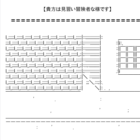
【貴方は見習い冒険者な様です】
〓〓〓〓〓〓〓〓〓〓〓〓〓〓〓〓〓〓〓〓〓〓〓〓〓
l,,;;;;;;l,,;;;;;;l,,;;;;;;l,,;;;;;;l,,;;;;;;l,,;;;;;;l,,;;;;;;l,,;;;;;;l,,;;;;;
;;;;l,,;;;;;;l,,;;;;;;l,,;;;;;;l,,;;;;;;l,,;;;;;;l,,;;;;;;l,,;;;;;;l,,;;;;;;l,,;;|
l,,;;;;;;l,,;;;;;;l,,;;;;;;l,,;;;;;;l,,;;;;;;l,,;;;;;;l,,;;;;;;l,,;;;;;;l,,;;;;;;|:::;;;;;;
;;;;l,,;;;;;;l,,;;;;;;l,,;;;;;;l,,;;;;;;l,,;;;;;;l,,;;;;;;l,,;;;;;;l,,;;;;;;l,,;;|;;::::::;
l,,;;;;;;l,,;;;;;;l,,;;;;;;l,,;;;;;;l,,;;;;;;l,,;;;;;;l,,;;;;;;l,,;;;;;;l,,;;;;;;|:::;;;;;;
;;;;l,,;;;;;;l,,;;;;;;l,,;;;;;;l,,;;;;;;l,,;;;;;;l,,;;;;;;l,,;;;;;;l,,;;;;;;l,,;;|::;:;;:;;
l,,;;;;;;l,,;;;;;;l,,;;;;;;l,,;;;;;;l,,;;;;;;l,,;;;;;;l,,;;;;;;l,,;;;;;;l,
;;;;l,,;;;;;;l,,;;;;;;l,,;;;;;;l,,;;;;;;l,,;;;;;;l,,;;;;;;l,,;;;;;;l,,;;;;
l,,;;;;;;l,,;;;;;;l,,;;;;;;l,,;;;;;;l,,;;;;;;l,,;;;;;;l,,;;;;;;l,,;;;;;;l,,;;;;;;| ;;;＼.:::;;|:.
;;;;l,,;;;;;;l,,;;;;;;l,,;;;;;;l,,;;;;;;l,,;;;;;;l,,;;;;;;l,,;;;;;;l,,;;;;;;l,,;;| ＼|:: . ,
￣￣￣￣￣￣￣￣￣￣￣￣￣￣￣ ￣￣￣￣￣￣￣￣￣
' . : '
, ' ; 
＿＿＿＿＿＿＿＿＿＿＿＿＿＿＿＿＿＿＿＿＿＿＿＿＿＿
――――――――――――――――――――――――――
: ' . ' 