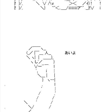
|! }/, ＼ ∨ ∧v ＞＜ ／ｲ} ! !
|! }/, ＼} ~''＜､＿_/:i:i:i:i:i:iア~´ __}!∨ i
／￣￣ヽ__
(_／ |￣＿ 人__ あいよ
＼ ヽ| | ＿＿}_
ヽ し'／ }
∨ー'´￣ l
'， i │
＼___ | |
} ヽ--|
. , l
′ │
/ ,′
/ /
＼ ′ /
. ＼/ /
／ ,