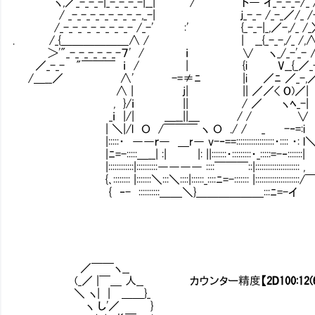
ヽ,／_-_-_-|_-_-_-_-|__| / ト― イ_-_-_-/_ /
/ _-_-_-_-_-_-_-_-,_-| ｊ_-_- /_-_／/_ /-_
/_-_-_-_-_-_-_-_- /_-' :' {_-_-|_,／-,/_ /_〉_
. /_{＿＿＿＿＿＿∧ / | __{_-_-,/_ /,∧/
＞'"_-_-_-_-_-_-７' / ｉ ∨ ヽ_/_-'_- 
／_-_- "￣￣￣ ｉ / | {i V__{_／_-
/＿__／ ∧' -=≠ﾆ |i ／ﾆ ／_-,／
∧ | j| || ／／< O)／| :
, }/ｉ || / ／ ヽﾍ_-| :
_ｉ |/| ＿__||＿ / / ∨ :
| ＼|/l Ｏ /￣￣￣ ヽ Ｏ ./ / _ -‐=:i :
|:::::・ ――ｒ― ＿r― v-‐==::::::::::::::::::・:::: ・: l＼:
|ﾆ=-:::::＿__| :| |: ||:::::::・:::::::::・_:::::=-‐:::::::
|::::::::::::|::::::::::―――― ::::￣￣￣::|::::::::::::::::::::: 
{､:::::::: |:::::::＼:::＼::::|::::::_::::ﾆ=-::::::: |:::::::::::::::::::
{ ‐- ::::::::::＿＿＼}＿＿＿＿＿＿:::ﾆ=-
／￣￣ヽ__
(_／ |￣＿ 人__ カウンター精度
【2D100:12(
＼ ヽ| | ＿＿}_
ヽ し'／ }