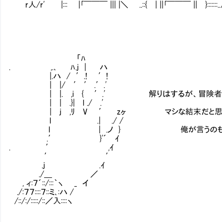
r人/r' |::: |｢￣￣￣ ||| |＼ ..::{ | ||｢￣￣￣ || }:::::::
「ﾊ
. ,.､ ﾊ.j | ハ
|.ハ / ′.! ′!
| |/ ′ ′ .′.'
| |. ,i { ′.' 解りはするが、冒険者やっ
| | .}| l ./ .'
| j ,ﾘ V ′ zヶ マシな結末だと思
l .| ./ /
l | .ノ } 俺が言うのも何
.′ }'´ ｲ
. ′ ,ｲ
′ ′
.j .ｲ
./＿ ／
, ィ:７´::/:::｀ヽ _ イ
./:７７::::７::ミ､:ハ /
/::/:/:::::/::／入::::ヽ