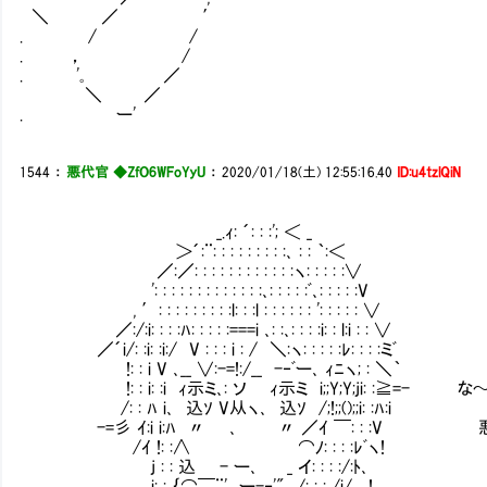
＼ ／ ′
. / /
. ， /
. '｡ ／
＼ ／
. ー'
1544
：
悪代官 ◆ZfO6WFoYyU
：
2020/01/18(土) 12:55:16.40
ID:u4tzlQiN
_.ｨ: ´: : :'; ＜ _
＞´:¨: : : : : : : : :､ : : ｀:＜
／:／: : : : : : : : : : : :ヽ: : : : :∨
': : : : : : : : : : : : :､: : : : :ﾞ､: : : : :V
, ′: : : : : : : : :l: : :l : : : : : : ': : : : : ∨
／:/:i: : : :ﾊ: : : : :===i ､: :､: : : :i: : l:i : : ∨
／´i/: :i: :i:/ V : : : i : / ＼:ヽ: : : : :ﾚ: : : :ミﾞ
!: : i V ､__ ∨:-=!:/__ -‐ﾞー､ ｨﾆヽ; : ＼｀
!: : i: :i ｨ示ミ､: ソ ｨ示ミ i;;Y;Y;ji: :≧
/: : ﾊ i､ 込ｿ V从ヽ､ 込ｿ /;!;;();;i: :ﾊ:i
-=彡 ｲ:i i:ﾊ 〃 ､ 〃 ／ｲ ￣: : :V 
/ｲ !: :∧ ⌒ﾉ: : : :ﾚﾞヽ!
j : : 込 - ー､ _ イ: : : :/:ﾄ､
i: : ｛⌒￣¨' ー-‐'" /: : : /i/___!