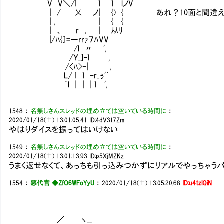
V V＼/ｌ ｌ ｌ lノV
| / 乂＿ ノ| {) { あれ？10面と間違え
| , | { {
| 、 r ､ | 从ﾘ
|/ﾊ{〕=―rrｧ７ﾊVV
/l 〃 ',
/Ｙ_]‐ｌ ,
/<ﾊ>ｰ| ,
L/ ｌ ｌ ｰr_ぅ'´
｀l | | | ｌ ',
1548
：
名無しさんスレッドの埋め立ては空いている時間に
：
2020/01/18(土) 13:01:05.41
ID:4dV3t7Zm
やはりダイスを振ってはいけない
1549
：
名無しさんスレッドの埋め立ては空いている時間に
：
2020/01/18(土) 13:01:13.93
ID:p5XjMZKz
うまく返せなくて、あっちも引っ込みつかずにリアルでやっちゃうパ
1554
：
悪代官 ◆ZfO6WFoYyU
：
2020/01/18(土) 13:05:20.68
ID:u4tzlQiN
／￣￣ヽ__