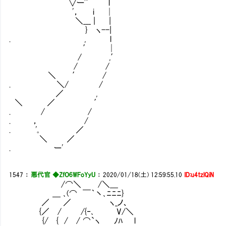
∨ー'´￣ l
'， i │
＼___ | |
} ヽ--|
. , l
′ │
/ ,′
/ /
＼ ′ /
. ＼/ /
／ ,
＼ ／ ′
. / /
. ， /
. '｡ ／
＼ ／
. ー'
1547
：
悪代官 ◆ZfO6WFoYyU
：
2020/01/18(土) 12:59:55.10
ID:u4tzlQiN
/⌒＼ /＼＿
＿ ､(⌒ ￣｀丶､ﾆﾆﾆ}
／ ／ ヽ_ノ、
{／ / /{‐､ V/＼
{/ { / / ⌒`ヽ ﾉﾊ l