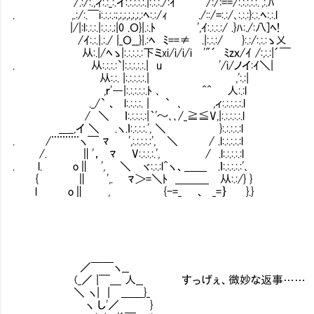
/.:/:.,ィ:.:_:.イ:.:.:.:.:.|:.:.:./:ｲ /:/:==/:.:.:.:.:.',:.ﾊ
. ,.:/:.￣i:.:.:.:;,;,;,;,;,;,:ﾍ:.:/ｨ ./::/=:.:/､:.:.:}:.:.ﾍ:.:.l
|/|:l:.:.:.|:.:.:.;|0 .Ｏ}|.:.ﾄ ',ｲ:.:.:.:/ .}ﾊ:./:八]ﾍ!
/ｲ:.:.|.:./ |_Ｏ__}|.:ﾍ ﾐ==≠ .|:.:.:/ }:.:/:.:.:ゝ乂
从:.|/ﾍゝ|:.:.:.:.:下ミxi/i/i/i '"´ ﾐzｘ/ｲ /:,:.:|´￣
. 从:.:.:.:`|:.:.:.:.:.| u '/i/ノイ:ｲ
从:.:. |:.:.:.:.:.| ,':.:|
,ｒ'―|:.:.:.:.:.ﾄ ､ ^^ 人:.:l
._/` 、 l:.:.:.:. | ` ､ ,ィ:.:.:.:.:.l
/ ＼ ｌ:.:.:.:.:|｀'～､､/_≧≦V,|:.:.:.:.:.l
＿_,イ ＼ .ヽ.ｌ:.:.:.:.', ＼ }:.:.:.:.:l
. /¨¨¨¨¨ヽ￣ ﾏ ',:.:.:.:.:', ＼ / .l:.:.:.:.:l
/. ∥'， ﾏ V:.:.:.:.', / .l:.:.:.:.:l
. l. o∥ ', ＼ ヾ:.:.:l^ヽ、＿＿ .ｌ:.:.:.:.:'､
{ ∥ ',. ﾏ＞=＼ﾄ ＿＿＿ 从:.:/} }
l o∥ , {-=_ 、 _=｝ }.}
／￣￣ヽ__
(_／ |￣＿ 人__ すっげぇ、微妙な返事……
＼ ヽ| | ＿＿}_
ヽ し'／ }