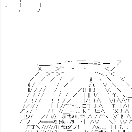
.. } |
ﾉ ノ
＿＿ ＿
､＿＿_,,.. -‐ '' "´ -─‐--三ﾆ=─‐ ／
乂 ＞''~ -──‐ ＿＜_／
／ ＞''~ ＞''~ ｀`～､、''＜
／ ／ ／ / ／ .j{ ヽ ＼ '＜
i{ ./ ' , / ／ j{ i. ∨ .＼ ＼
i{/ ./ ./ / ./ , ' ／〕! j{ .! ' ∨､ ＼
./ / ./ / ' ./ / ／ .| ∥ .!/, ' Υ､ ヽ､
./ ! / / ! ! ./ ／ |ﾉ ! } ∧ ∨} ∧∧Υ
/／ i/ / | | .//~"''～､、⊂ﾆ! 〕 .∧ Υ i ∧}
ノ'´ﾉ / ' / ! !//＿_‐- ､,, ﾄ､｀' !ニ∧ '乂 .! .∧
∥!ノｲ ／/ i/} Ⅳ示弌ミｈ､Υ! .∧ ./ /~~ヽ }ﾉ｀ }! ∧
/￣ノ ノ=====ミ! !玳: : ﾉﾘ Ⅵﾄ | ∧∨──＼
￣广丁＼{//////} i 弋zタ' ノ ! ∧v,｡｡,, i { 7､ ､