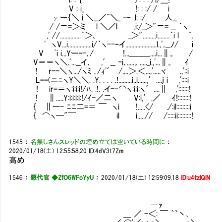
V : i_ !: : :/ / i
γー｛＼ i ＼__／^＼_ -‐ .l: :/ 人__
/ /＝=＞ミ l ＼／l .i:/_＞"＝= __ ｀ヽ
,' //..............｀＞､ _＞".........i........｀i l ﾞ,
' ヽV...i................i/｀ヽ--‐イ.....................l.,'..__ﾉ/ i
V ﾟi i...Yー‐-､/ !..._＿_＿....i...∥。 /
V＝＝ヽ＼.ﾟ...__イ､ ,′__ -i､.....。....._i.,'...∥。 ｲ
! r--＼ヽ.../ヽﾐ ､/ｨ'´ /....＞.＜...,'.....ヾ .,'::i
L==(ニﾆヽY＼＼. .Y. . . . .!.........i..i......,′....j i ,'::::i
! ir=＝ヽ:i:i:i!/ﾊ. .!. .イ-‐⌒ヽ:i:i:ヽ′....∥ ,':::::::!
! ∥.....Y:i:i:i:i:!/ｲ-／二ヽ V:i,′.／ ｲ!::::::::!
｛ ∥ー- ﾆﾆ二=＝ ￣ ヽi !.....</ ./:il:::::::::i
｛ ⌒ヽ─"￣ il i.....// /:::::ii:::::::::!
1545
：
名無しさんスレッドの埋め立ては空いている時間に
：
2020/01/18(土) 12:55:58.20
ID:4dV3t7Zm
高め
1546
：
悪代官 ◆ZfO6WFoYyU
：
2020/01/18(土) 12:59:09.18
ID:u4tzlQiN
―ｧ
＿ ／ -＜: ￣ ｀`丶､