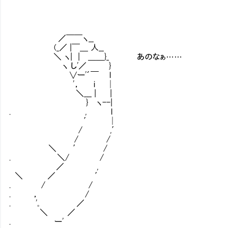
／￣￣ヽ__
(_／ |￣＿ 人__
＼ ヽ| | ＿＿}_ あのなぁ……
ヽ し'／ }
∨ー'´￣ l
'， i │
＼___ | |
} ヽ--|
. , l
′ │
/ ,′
/ /
＼ ′ /
. ＼/ /
／ ,
＼ ／ ′
. / /
. ， /
. '｡ ／
＼ ／
. ー'