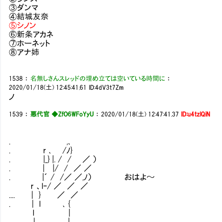
③ダンマ
④結城友奈
⑤シノン
⑥新条アカネ
⑦ホーネット
⑧アナ姉
1538
：
名無しさんスレッドの埋め立ては空いている時間に
：
2020/01/18(土) 12:45:41.61
ID:4dV3t7Zm
ノ
1539
：
悪代官 ◆ZfO6WFoYyU
：
2020/01/18(土) 12:47:41.37
ID:u4tzlQiN
. ,､
. r ､ /ﾉ}
. |_} |. / / ／ ）
. | |/ / ／ ／
. |´ / /／ ／,ﾉ） おはよ～
r 、l‐/ ／ ／ ／
.... | } ／ ／
. | l ､ {
l |
| |