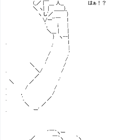
(_／ |￣＿ 人__ はぁ！？
＼ ヽ| | ＿＿}_
ヽ し'／ }
∨ー'´￣ l
'， i │
＼___ | |
} ヽ--|
. , l
′ │
/ ,′
/ /
＼ ′ /
. ＼/ /
／ ,
＼ ／ ′
. / /
. ， /
. '｡ ／
＼ ／
. ー'
´￣｀ヽー
.／ ￣｀ヽ ｀ヽ