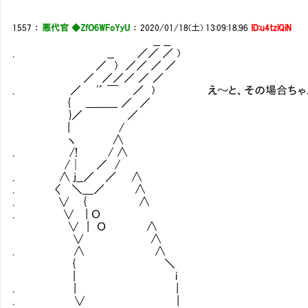
1557
：
悪代官 ◆ZfO6WFoYyU
：
2020/01/18(土) 13:09:18.96
ID:u4tzlQiN
__ __
. __ ／／ ／ )
／ ) ／／ ／ ／
／ ／／／ ／ ／
. ／ '´ ￣ ／ ) え～と、その場合ちゃん
{ ＿______ ／ ／
}／ ／
| /
ヽ ∧
. /! / ∧
/│ ／ /
. ∧ j__／ ／ ∧
. 〈 ＼＿／ ∧
. ∨ { ∧
. ∨ | Ｏ
∨ | Ｏ ∧
∨ ∧
. ∧ ∧
{ ＼
| i
. | |
. ∨ |