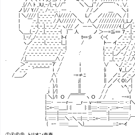
_{/∧ ﾄ _)Ｕ_-/|_-ｉ_//'" ＼＼__j'"/／￣￣`丶､∨, 
ノ |// Y//_-_ /-_-_:, , -- ､ / /,／ ＿ ＼:ｉ ／
| ＼//// |_-_-_-_-∧ｉ/////＼ L/' ／//////＼ / | ｲ_-
l ￣,-_|_-_-_-_ /,八////// ＼_ ∧,／ //////////i_,Lノ_ |
| -_-l_-_|_-_-_/_- ヽ/// ／ ――＼/////////ｲ_{_／|_-
＼＿_{_-,/_-_|_-_-_-_-{ }￣ 人 ノ ＞―=≦== ７_-_|_-|
}_-/_,/-_-_-_-_-_-,, トｲ ｔ==彡 〈-〈 ／_-_-|_-|
ヽ,／_-_-_-|_-_-_-_-|__| / ト― イ_-_-_-/_ /
/ _-_-_-_-_-_-_-_-,_-| ｊ_-_- /_-_／/_ /-_
/_-_-_-_-_-_-_-_- /_-' :' {_-_-|_,／-,/_ /_〉_
. /_{＿＿＿＿＿＿∧ / | __{_-_-,/_ /,∧/
＞'"_-_-_-_-_-_-７' / ｉ ∨ ヽ_/_-'_- 
／_-_- "￣￣￣ ｉ / | {i V__{_／_-
/＿__／ ∧' -=≠ﾆ |i ／ﾆ ／_-,／
∧ | j| || ／／< O)／| :
, }/ｉ || / ／ ヽﾍ_-| :
_ｉ |/| ＿__||＿ / / ∨ :
| ＼|/l Ｏ /￣￣￣ ヽ Ｏ ./ / _ -‐=:i :
|:::::・ ――ｒ― ＿r― v-‐==::::::::::::::::::・:::: ・: l＼:
|ﾆ=-:::::＿__| :| |: ||:::::::・:::::::::・_:::::=-‐:::::::
|::::::::::::|::::::::::―――― ::::￣￣￣::|::::::::::::::::::::: 
{､:::::::: |:::::::＼:::＼::::|::::::_::::ﾆ=-::::::: |:::::::::::::::::::
{ ‐- ::::::::::＿＿＼}＿＿＿＿＿＿:::ﾆ=-
①④⑥⑨ トリオン売春