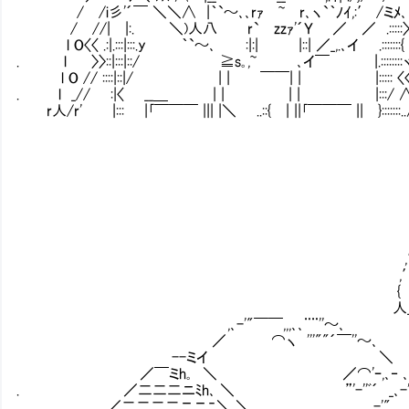
/ /i彡'´￣ ＼＼∧ |｀`～､､rｧ㌢~㍉r､ヽ`｀ﾉｲ,:′ /ミﾒ､
/ //| |:. ＼)人八 r`㍉zzｧ'´Ｙ ／ ／ .:::::〉〉
l O〈〈 .:|.:::|:::.y ｀`～､ :|:| |::| ／_,.､イ .:::::::{
. l 〉〉::|:::|::/ ≧s｡,~ ､イ￣ |.::::::::ヾ
l O // ::::|::|/ | | ￣￣| | |::::: 〈〈
. l _// :|〈 __＿ | | | | |:::/ ∧
r人/r' |::: |｢￣￣￣ ||| |＼ ..::{ | ||｢￣￣￣ || }:::::::
,′
,′. 
{ 
人___ 
,､-'"￣￣,,,､､¨¨''～､
／ ⌒ヽ '''""´￣''～､
--ミイ ＼ やり捨てとか責任
／￣ミh｡ ＼ ／⌒'ｰ,､
. ／二二二ニﾐh､ ＼ ”'-''ﾞ´ _､
／二二二二ニニﾆ＼ ＼ _､-'"