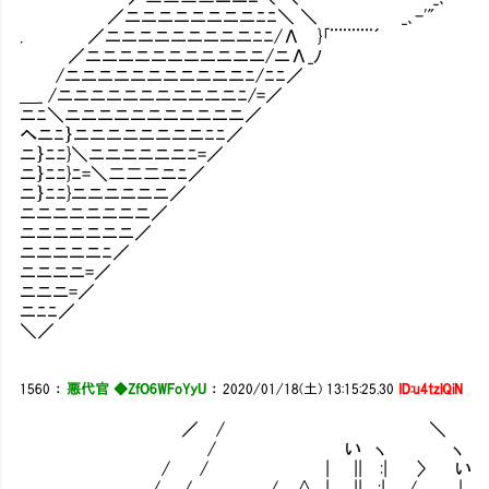
／ニニニニニニニニﾆﾆ＼ ＼ _､-'"
. ／ニニニニニニニニニﾆﾆ/Λ }｢¨¨¨¨¨´
／ニニニニニニニニニニニ/ニΛ_ﾉ
/ニニニニニニニニニニニﾆ/ﾆﾆ／
＿_ /ニニニニニニニニニニニﾆ/=／
ニﾆ＼ニニニニニニニニニニニ／
へニﾆ｝ニニニニニニニニﾆﾆ／
ニ｝ﾆﾆ}＼ニニニニニニﾆ=／
ニ｝ﾆﾆ}ﾆ=＼二二二ニﾆ／
ニ｝ﾆﾆ}ニニニニニニ／
ニニニニニニニニ／
ニニニニニニニ／
ニニニニニﾆ／
ニニニニ=／
ニニニ=／
ニﾆﾆ／
＼／
1560
：
悪代官 ◆ZfO6WFoYyU
：
2020/01/18(土) 13:15:25.30
ID:u4tzlQiN
／ / ＼
/ い ヽ ヽ
/ / | || :| 〉 い
/ / / ∧ | || .:| / | ,