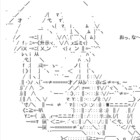
.／ ＼
.. ..／
..／ , ./{ ﾏ ', .,
／ 才 ´ ./ 弋 ﾏ', ,
´￣ / ., ヽ{ ﾏ, i ､ ﾑ .∨
/ ￣ ｀ヽ , ｀ .|. ＼ .ﾑ }｀`ヽ
. /／ -=ﾆ| .{ .∨∧', {´￣.＼{ ﾑ.} おっ、
´ / fγﾆ=-《升示ヾ､ ∨∧ ,x≦ミヾ} ＼
/／i乂 -=ﾆ{ 乂_ン ｀` ヾ} ｨ ン ∥=-｀`⌒
´ ﾚヽ i 从 ｀¨ ,￣ﾊ｀ヽ
.弋.| ＼ ' ﾊ .ヽ}
f .:| .iミ=- ゝ- , ノ { {
{ 》 | .| ｀ヽ ー ＜ i {｀ヽ
/ :| ヽ .| ｀` ´ー /.| {: : :∨/
.∥・>ﾉ .ヽ{｀ｰ=≠======才／从{ﾚ': : : :i}lｨ≦≠=-s。ー
.{i¨/ ∧ ＞ ／:／: :r==: : : ﾘ∨/｀ヾ＼ ｀ヽニ｀`
.{i∥ ∧ ｀ ー― ´: :》､: : ∥:・: : :.{i: :∨/‐-｀`≠=- ､
.{∥∧ .＼ ∨ ﾏ: Y: :.∥:・: : :ノ'i}: :∨/ ＿》
｀寸/＼ ∥ー= ≠ ´ ﾏ:|: : :ヾ>: :.ﾝ: : i}: : Wニニニニ=
《ﾆ≧=-叭 ｀|: : :∥: :/: : : :i}: :.i} ∥/ 
Yﾆ=-{ .込 ,ｨ-=ニニニf: : :∥: /: : : : :ﾘ:.:.i}x､{/
ー==ﾏ {ii{` ＜ニ=-. :´ヾ:.:∥:./＼: : :./:.:∥｀＜弋､ 
ー{ii{ ー=======≠´x/: : :.:＼,': :∥ ｀`＜//
｀`￣￣￣￣￣￣＼: : : : ヽ:∥ ＼/＼_。s/
》＜: : : : : : : :}≧ﾆ=--/￣￣ヽ o＿//≦