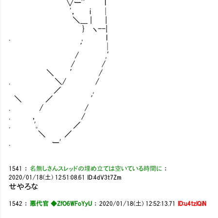
∨ー'´￣ l
'， i │
＼___ | |
} ヽ--|
. , l
′ │
/ ,′
/ /
＼ ′ /
. ＼/ /
／ ,
＼ ／ ′
. / /
. ， /
. '｡ ／
＼ ／
. ー'
1541
：
名無しさんスレッドの埋め立ては空いている時間に
：
2020/01/18(土) 12:51:08.61
ID:4dV3t7Zm
せやろな
1542
：
悪代官 ◆ZfO6WFoYyU
：
2020/01/18(土) 12:52:13.71
ID:u4tzlQiN