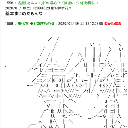
1558
：
名無しさんスレッドの埋め立ては空いている時間に
：
2020/01/18(土) 13:09:40.29
ID:4dV3t7Zm
基本まじめだもんな
1559
：
悪代官 ◆ZfO6WFoYyU
：
2020/01/18(土) 13:12:08.05
ID:u4tzlQiN
／ / ＼
/ い ヽ ヽ
/ / | || :| 〉 い
/ / / ∧ | || .:| / | ,
/ / .:| :::. .:/ ∧.| || :| /、 . | '
. ／ イ / .::::| :::::. .::/ ／ }.| || |二〉 ∨ :. | | ':
／´⌒ |/ .:::::::| :::::::::::/ ／ |___∥_ / ∨ ::. | |:.
／.:::::: ┌―‐,┐´ __`ｈ､ lｰ∥‐ / __／ぃ :::. ､
／.::::::／::/ |0 0.| | xｱ´_)㍉ﾐー ∥ j/ xｱ´!㍉ }l:::::. 、
ｰ一''"´ﾉ:/::{ | 0 | | 人 {ｌ:り:〉 i`|∥ / ｲlり〉 }`八:::::. 、
/:/:::∧ r==彡ﾍ///`ｰ ノｲ| / ｰ////::! |＼:.乂
{∧::::::::∨:::|::: |＼乂//// |′ 〉 /:
ヽ::::::|:::: !::. | ⌒ヽ u ::::八
Уl|:: |{ |＼ ､ ｲ ::::| :}
/⌒ l|: 从 |＼)h､ ´ ／Y| ::::| |
/ 从 弋、⌒｀`''ｰ __,､イ-‐彡 :::| 八
人 {{∧ |⌒＼ | | ./ヽ
／￣ ﾉ＼ 从 ∧ |__ __ ,.ｲ| ./}/ /`～