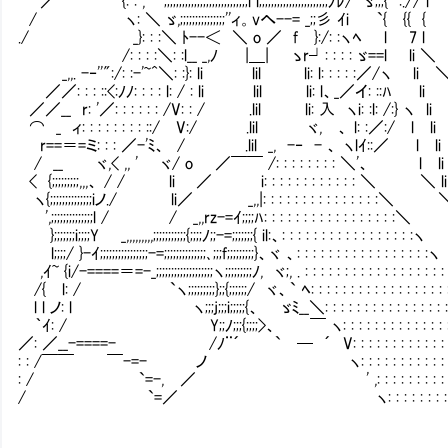
／ {: : , ';;;;;;;;;;;;;;;;;;;;;;;;;;;;l l;;;;;;;;;;;;;;;;;;;;;;;ﾉﾚ/ ゞ;;;{ :.// l
/ ヽ: ＼ ゞ,;;;;;;;;;;;;;;;''ィ。vへ--= _;;彡 ｲi `{ {{ {
./ _}: : :＼ ﾄ--＜ ＼ o ／ f }:/: :ヽﾍ l 7 l
/: : : :＼: :l__ _,ﾉ |＿| ゝr┘: : : : ゞ==l li ＼
_,,. -‐''":/: :-'~^＼: :}: li lil li: l: : : : :／/ヽ li 
／／: : : ::<:ﾉﾉ: : : : l: / : li lil li: l、_／イ: ::ﾊ li
／／__ r: '／: : : : : : /V: : / .lil li: 入 ヽi: :l: /:} ヽ l
⌒ _ ィ: : : : : : : : ::/ V:/ .lil ヾ, 、 l: :／:/ l l
r==＝=ミ: : : ／-'ﾐ、 / .lil _, -‐ - 、 ヽlｲ::／ l 
/ __ ヾ,< ,, ' ヾ/ o ／￣￣ /: : : : : : : : ＼'、 l 
< {;;;;;;;;;,,,、 / / li ／ i: : : : : : : : : : : : ＼ ＼
ヽ{;;;;;;;;;;;;;;iノ./ li／ _,,|: : : : : : : : : : : : : : :
',;;;;;;;;;;;;;;l / / _,,rz-=ｲ;;;;ﾊ: : : : : : : : : : : : : : : : 
};;;;;;;i;;;;Y _,,,,,,,,,;;;;;;;;;;;{;;;;ﾉ;;-=;;;;;;;{ il:、: : : : : : : : : : : : : : 
l;;;;/ }-ｲ;;;;;;;;;;;;;;;;-=;;;;;;;;;;;;;;､;;;f;;;;;;;;;}、ヾ 、: : : : : : : : : : : : : : : : :ヽ
,ｲ~ {i/-====＝=-_;;;;;;;;;;;;;;;;;;;ヽ;;;;;;;;;ﾉ, ヾ;, . : : : : : : : : : : : : : : : : : : 
/{ l: / `ヽ;;;;;;;;;};;{;;;;;;/ ヾ、` ﾍ: : : : : : : : : : : : : : : : : :
l l ノ: l ヽ;;;j;;;i;;;;;{、 ゞﾐ__＼: : : : : : : : : : : : : : : : 
｀ｲ: / Y;;ﾉ;;;{;;;;>、 ￣ ヽ: : : : : : : : : : : : : : :
／: ／__-====- /ﾉ¨´ ` ─ ´ V: : : : : : : : : : : : : : 
: : /￣￣ ￣-=- ノ ヽ: : : : : : : : : : : : : :
: / `=-, ／ ' ,: : : : : : : : : : : :
/ `=／ ヽ: : : : : : : : : : : 