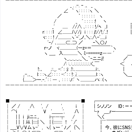
_ . .-. ‐ .､ _
∠ ｀ ヽ: : : : :ヽ ＼
／ ｀ : : : : : : ヽ
/ _ ﾞ : : : : :! 丶
_' ...... //∧ ､: : : : !/ﾍ ..l | | 
r: : : :1 ∠...........i∨/j i : : : j!//!,
ヾ: : : ! /...............ヽﾞｰ'_ノ..＼:.∧ｰ'......i
ﾞｰ/ ､..........⊂..⊃ ／ ｰ＼○ﾉ
ｒ‐ノ ヾ...................(ーz=＝￣￣￣￣｀ヽ
ヽ ＿_ 入................＼ ﾐｰ=====ｚ――
ヽ_.._.._.._.._＼_｀‐ニニj! ／
/: :､:..:.:.:.:.:.:.:.:.:.:<_￣ ＜ 
!:.､ ,::._. ‐:´: :j: .!:､.......................i::､ |
,.-..､_ l: : :ヽ∠: : : : -:´: : !:λ................
{.........＞ー.‐.´: : ― ､ : : : :ﾉ:' 丶................ハ: :(ヽ
――――――――――――――――――――――――――
■───────────────■ ┌───────
│ ／ / ∧ ', / ', i │ ｜シノノン ID：＝
│ ⌒ｉ ' V '＿＿_', 八 │ └ｧ ＿,rー───
│ | | i jｉニﾆ.､ i┬―┬ / │ ＼〈
│ | | | 从 |:::::| ＼ | {:::::::::: ! ' /' 
│ ＿_V∨V厶ゝ-' , ヽ{ ゝー ' ﾉ／ {＼ │ | 今、彼にS