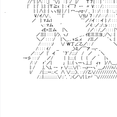
//^|: |∧: : :_| ｀∨j : |: :/ .|/ Τ７:| : : |: ' : : : : l: :
|′ |: |' }.:|: :|Τ≧x |: : ｲ￣7 ‐- 〃 V: : : /.: : : : : : : : 
. |: | ∧:|: :| ヽヽﾘj} | /｜冖￢=z-/ _ } : :/: : : 
V/イ/∨:.. ｀¨ |′ ∨ﾘjﾉ ７ : /:/: : :/: : : :
／ |: ﾏム:l ¨´／/イ : : イ |: /: : :
ヽ: :ﾏム ′ ／ｲ: :／.:/:.:ﾚ : : : 
ィE=三ム |＼ /／: : /_／: : : : |＼
／三|: : : : :|/>､ ヽﾉ _..．ｲＥ三三ヨ:_
＼／ : : : :/ |:＼_..．ｬ≦,ィ ﾉ三／ ｀ヽ :|
/: : : : : :ﾉ ∨ Ｗ丁∠乙／: : / 
/: : : : ｲ/ __ _〉ミ／￣ア ￢- _ ‘.
／: : :／ |′イ ｀７´/:.:.:/ / ／ _ 
-=彡 : : :/ ／/ | |:.:.:.:{ { { 
/: :/ r´／| ｣ |:.:.:{ ヽーヽ⊥_{ ィｬ }/
|: / ,|､＼L -‐ ｧ ∨:.:.:.∨{｀: ￢ｧ-‐ヽ´＿ノ/
l/ /:|.:.:.ー.:.＜ ∧ ∨:.:.:.〉､ : ://乙∨//
/.:.:|:.:.:.:.:.:.:.:.:.∨:.:‘, ‘,::〈／∨| |､r
| 行儀のいい人は情報
＼＿＿＿＿＿＿＿＿＿＿
／【コメント】￣￣￣￣￣
| 最低限SN
＼＿＿＿＿＿＿＿＿＿＿