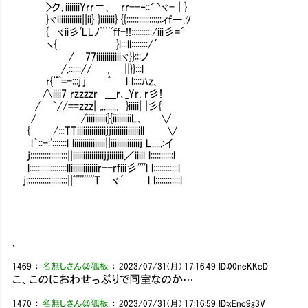
>ク､iiiiiiiYrr＝､＿rr--‐::⌒ヾ- | }
}ヾiiiiiiiiiiii||ii} }iiiiiii} {{:::::::::::::::;:ィf―,ﾂ
{ ヾii彡'LLﾉ¨¨ﾞff-!!::::::::::/iii彡=´
ヽ{ }l:::ll::::::::/´
￣/￣77iiiiiiiiiiiiヾ}}:::ノ
/.::::::// , ||}}:::l
r{¨ﾟ=-:::j.j ﾞ l l::::ﾊz､
∧iiii7 rzzzzr ＿r､_Yr, r彡!
/ ｀//==zzz| ,......., }iiiii| |彡{
/ /iiiiiiiiii}{iiiiiiiiiL､ ∨
{ /:::TTiiiiiiiiiiiiiijjiiiiiiiiiiiiiill ∨
l｀::-:':::::::l liiiiiiiiiiiiiii||iiiiiiiiiiiiiij L.....:イ
j::::::::::::::::::||iiiiiiiiiiiiiiijjiiiiiii／iiiil l:::::::::::l
l::::::::::::::::::lliiiiiiiiiiiiir--rfiii彡''''l l::::::::::::l
j::::::::::::::::::::||ﾞ'''''''''T ヾ´ l l::::::::::::l
.
1469
：
名無しさん＠狐板
：
2023/07/31(月) 17:16:49
ID:00neKKcD
こ、このにおわせっぷりで同室なのか…
1470
：
名無しさん＠狐板
：
2023/07/31(月) 17:16:59
ID:xEnc9g3V