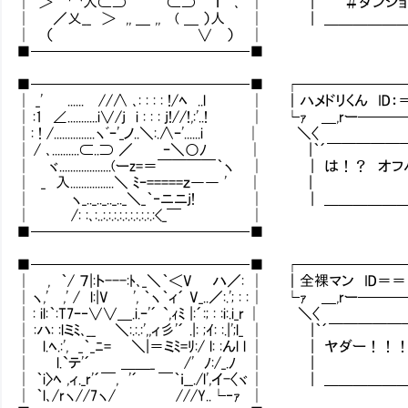
│ ＞'' ⌒人⊂⊃ ⊂⊃ ｉ ､ │ | ＃ダンジョ
│ ／乂__ ＞ ,, ＿ ,, ( ＿ ）人 │ | ＿＿＿
│ （ ∨ ） │
■───────────────■
■───────────────■ ┌───────
│ _' ...... //∧ ､: : : : !/ﾍ ..l │ ｜ハメドリくん ID
│ :1 ∠...........i∨/j i : : : j!//!,:'..! │ └ｧ ＿,rー
│: ! /...............ヽﾞｰ'_ノ..＼:.∧ｰ'......i │ ＼〈
│ / ､..........⊂..⊃ ／ ｰ＼○ﾉ │ |｀´￣
│ ヾ...................(ーz=＝￣￣￣￣｀ヽ │ | は！
│ _ 入................＼ ﾐｰ=====ｚ―― ' │ |
│ ヽ_.._.._.._.._＼_｀‐ニニj! │ | ＿＿
│ /: :､:..:.:.:.:.:.:.:.:.:.:<_￣ │
■───────────────■
■───────────────■ ┌───────
│ , ｀/ ７|:ト---:ﾄ､_＼｀＜V ハ／: │ ｜全裸マン ID
│ ヽ,' ,' / l:|V ', ｀ヽ｀ィ´ V_..／:.'; : : │ └ｧ ＿,rー
│ : il:｀:T7ｰ‐∨∨＿.i.ｰ'´ `,ｨﾐ |:´:; : :i:.i_r │ ＼〈
│ :ハ: :lミﾐ､__ ＼:.:.:',,ィ彡'´ .|: ;ｲ: :.|';l_
│ l.ﾍ.:', _｀_ﾆ= ＼|＝ミﾐ=ﾘ:/ l: :んl l │ | 
│ l.`テ'´ ＿＿_ /' ﾉ:/_.ﾉ │ |
│ ｀i〉ﾍ ,ィ._r'´￣, '´ ￣｀ｉ__./l',イ-〈ヾ │ 
│ ｀l､/rヽ//7ヽ/ ///Y..└‐ｧ │