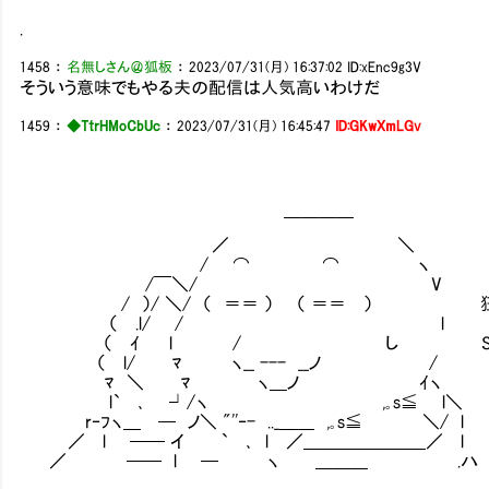
.
1458
：
名無しさん＠狐板
：
2023/07/31(月) 16:37:02
ID:xEnc9g3V
そういう意味でもやる夫の配信は人気高いわけだ
1459
：
◆TtrHMoCbUc
：
2023/07/31(月) 16:45:47
ID:GKwXmLGv
￣￣￣￣
／ ＼
/ ⌒ ⌒ ヽ
/￣＼/ V
/ ）/ ＼/ （ ＝＝ ） （ ＝＝ ） 狂
（ .l/ / l
（ ｲ l / し SNSやって
（ l/ ﾏ ヽ__ --- __ノ /
ﾏ ＼ ﾏ ヽ＿ノ ｲヽ
l`㍉､ ┘/ヽ ,｡s≦ l＼
r‐ﾌヽ＿ ─ ノ＼ "''‐- .._＿＿ ,｡s≦ ＼/ l
／ l ── イ `㍉､ l ／＿＿＿＿＿＿＿／ l
／ ── l ─ ヽ ＿＿＿ .ハ