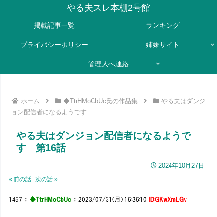
やる夫スレ本棚2号館
掲載記事一覧
ランキング
プライバシーポリシー
姉妹サイト
管理人へ連絡
ホーム
◆TtrHMoCbUc氏の作品集
やる夫はダンジ
ョン配信者になるようです
やる夫はダンジョン配信者になるようで
す 第16話
2024年10月27日
« 前の話
次の話 »
1457
：
◆TtrHMoCbUc
：
2023/07/31(月) 16:36:10
ID:GKwXmLGv
┌─────────────────────────