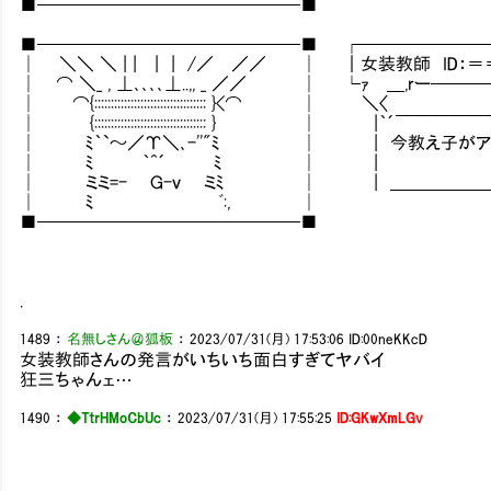
■───────────────■
■───────────────■ ┌───────
│ ＼＼ ＼ | | | | /／ ／／ │ ｜女装教師 ID：
│ ⌒ ＼_ , ⊥､､､､⊥..,, _ ／／ │ └ｧ ＿,rー──
│ ⌒{:::::::::::::::::::::::::::::::::: }<⌒ │ ＼〈
│ {:::::::::::::::::::::::::::::::::: } │
│ ﾐ｀`～／Υ＼､-''"ﾐ │ | 今教え子がアカ
│ ﾐ ｀^´ ﾐ │ |
│ ミミ=- Ｇ-ｖ ミﾐ │ | ＿＿＿＿＿＿＿
│ ﾐ ﾞ:, │
■───────────────■
.
1489
：
名無しさん＠狐板
：
2023/07/31(月) 17:53:06
ID:00neKKcD
女装教師さんの発言がいちいち面白すぎてヤバイ
狂三ちゃんェ…
1490
：
◆TtrHMoCbUc
：
2023/07/31(月) 17:55:25
ID:GKwXmLGv