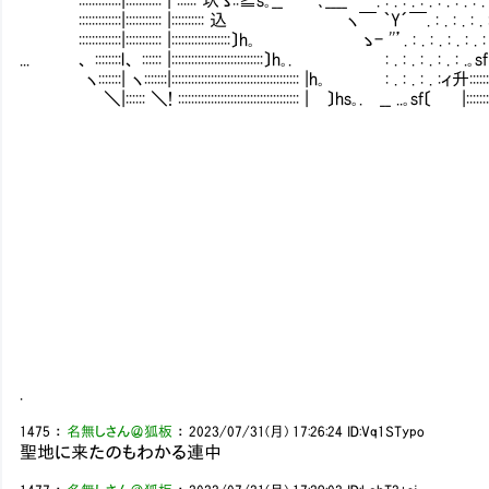
:::::::::::::|::::::::::: |:::::::::: 込 ヽ￣ ｀Y´￣. 
:::::::::::::|::::::::::: |::::::::::::::::::〕h｡ ゝ- ''’. :
... 、 ::::::::l、 :::::: |::::::::::::::::::::::::::::〕h｡. : . : . : .
ヽ:::::::| ヽ:::::::|::::::::::::::::::::::::::::::::::::::: |h｡ : 
＼|:::::: ＼! ::::::::::::::::::::::::::::::::::::: | 〕hs｡. __ 
| まともな男はいなくな
＼＿＿＿＿＿＿＿＿＿
／【コメント】￣￣￣￣
| 自業自得なん
＼＿＿＿＿＿＿＿＿＿
／【コメント】￣￣￣￣
| なんでこの子、こん
＼＿＿＿＿＿＿＿＿＿
／【コメント】￣￣￣￣
| 強いて言うな
＼＿＿＿＿＿＿＿＿＿
.
1475
：
名無しさん＠狐板
：
2023/07/31(月) 17:26:24
ID:Vq1STypo
聖地に来たのもわかる連中