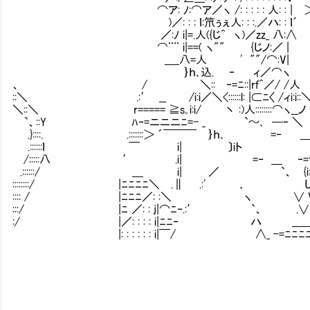
⌒ア: ﾉ:⌒ア／ヽ /: : : : : 人: : | ＞
)／: : : ｌ:笊ぅぇ人: : :.／ハ: : ｌ´
／:ﾉ i|=.人({じ^ ヽ)／zz_ 八:∧
⌒¨¨ i|==( ヽ"" {じノ:／ | や
＿_八=人 ' ""/⌒:V|
｝ｈ､込. ‐ ィ／⌒ヽ 私の
、 / ＼:: ‐=ﾆ::|rｆ^／/ /人
::＼ .:′ __ /i:i／＼<::::::l: |⊂ﾆ〈 /ィi:i::＼
＼::＼ r===== ≧s｡i:i/ 丶 :)人::::::::⌒ヽ__ノ
`、::Y ﾊ‐=ニニニﾆ=- _ `～､ ─‐ ＼ }}:::
.}::::. .:::::::＞ ´￣￣￣ ｝ｈ､ =‐ ＿
.::::::ｌ ￣ i| 〕iト )i:i:i
/:::::八 ′ .i| =‐ ＿ ‐=⌒ヽi:i
.::::::/ ＿ i| ／ `、 {i:i:ｉ:i:}i:i
::::::::/ |ﾆﾆﾆﾆ＼ .∥ .:' ､ し{{
:::: / |ﾆﾆﾆ／: :＼ ヽ ∨ V((r
:::/ |ﾆ ／: : j|⌒ﾆ‐.:′ `、 .∨
:/ |／: : : : i|ﾆﾆ‐ ハ ＿＿_
|: : : : : : i|￣/ ∧_ -=ﾆﾆﾆﾆ