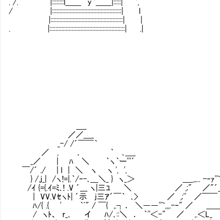
. /. |::::::::l＿＿｀ y '＿＿|:::::
/ |:::::::::::::::::::::::::::::::::::::
|::::::::::::::::::::::::::::::::::::::
. |::::::::::::::::::::::::::::::::::::::::
| やる夫くんに情報の
＼＿＿＿＿＿＿＿＿＿
／【コメント】￣￣￣￣
| やりなさい！ 
＼＿＿＿＿＿＿＿＿＿
＿_
／／＿_
_-/ /´￣￣｀
／ , ､ ｀ ､＿_
_／ | ﾊ ＼ ｀ヽ｀ー'''´ ＿,,
￣/´ ./ | l | ＼ ヽ ヽ ', ', _,,
} /,j_| /ヽ!=|.｀/‐-､＿＼_ } ヽ_＞ ＿_,,... -‐ｧ''~_,
/ｲ {={.ｲ=ﾐ､! .V ´___ ヽ|三ﾕ ＼ ／ ,;" ／"´＿＿,,,.
| VV.Vｾヽﾄ| ´示㍉j三ｱ´￣｀ ､> ／ ,;'' ／￣￣
ﾊ/{ .{ ' ｀ﾞ" / ￣{ ,.┐． ＼――''~,,,.
/ ヽﾄ、 r_､ イ ﾊ/､::＼ ． ｀''＜-" ／ ,.＜L