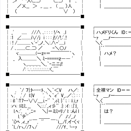
│ ＞'' ⌒人⊂⊃ ⊂⊃ ｉ ､ │ |
│ ／乂__ ＞ ,, ＿ ,, ( ＿ ）人 │ | ＿＿＿
│ （ ∨ ） │
■───────────────■
■───────────────■ ┌───────
│ _' ...... //∧ ､: : : : !/ﾍ ..l │ ｜ハメドリくん ID
│ :1 ∠...........i∨/j i : : : j!//!,:'..! │ └ｧ ＿,rー
│: ! /...............ヽﾞｰ'_ノ..＼:.∧ｰ'......i │ ＼〈
│ / ､..........⊂..⊃ ／ ｰ＼○ﾉ │ |｀´￣
│ ヾ...................(ーz=＝￣￣￣￣｀ヽ │ | ハメ？
│ _ 入................＼ ﾐｰ=====ｚ―― ' │ |
│ ヽ_.._.._.._.._＼_｀‐ニニj! │ | ＿＿
│ /: :､:..:.:.:.:.:.:.:.:.:.:<_￣ │
■───────────────■
■───────────────■ ┌───────
│ , ｀/ ７|:ト---:ﾄ､_＼｀＜V ハ／: │ ｜全裸マン ID
│ ヽ,' ,' / l:|V ', ｀ヽ｀ィ´ V_..／:.'; : : │ └ｧ ＿,rー
│ : il:｀:T7ｰ‐∨∨＿.i.ｰ'´ `,ｨﾐ |:´:; : :i:.i_r │ ＼〈
│ :ハ: :lミﾐ､__ ＼:.:.:',,ィ彡'´ .|: ;ｲ: :.|';l_
│ l.ﾍ.:', _｀_ﾆ= ＼|＝ミﾐ=ﾘ:/ l: :んl l │ | は？
│ l.`テ'´ ＿＿_ /' ﾉ:/_.ﾉ │ |
│ ｀i〉ﾍ ,ィ._r'´￣, '´ ￣｀ｉ__./l',イ-〈ヾ │ 
│ ｀l､/rヽ//7ヽ/ ///Y..└‐ｧ │