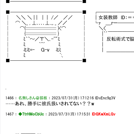
■───────────────■
■───────────────■ ┌───────
│ ＼＼ ＼ | | | | /／ ／／ │ ｜女装教師 ID：
│ ⌒ ＼_ , ⊥､､､､⊥..,, _ ／／ │ └ｧ ＿,rー──
│ ⌒{:::::::::::::::::::::::::::::::::: }<⌒ │ ＼〈
│ {:::::::::::::::::::::::::::::::::: } │
│ ﾐ｀`～／Υ＼､-''"ﾐ │ | 反転術式で脳
│ ﾐ ｀^´ ﾐ │ |
│ ミミ=- Ｇ-ｖ ミﾐ │ | ＿＿＿＿＿＿＿
│ ﾐ ﾞ:, │
■───────────────■
.
1466
：
名無しさん＠狐板
：
2023/07/31(月) 17:12:16
ID:xEnc9g3V
……あれ、勝手に彼氏扱いされてない？？w
1467
：
◆TtrHMoCbUc
：
2023/07/31(月) 17:15:31
ID:GKwXmLGv