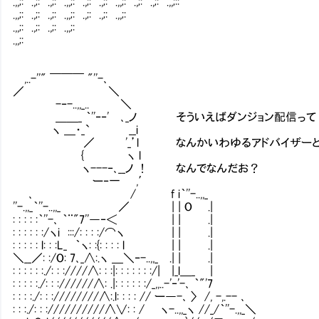
.,,;: .,;: .,;: .,,;: .,;: .,;: .,,;: .,;: .
.,,;: .,;: .,;: .,,;: .,;: .,;: .,,;:
.,,;: .,;: .,;: .,,;:
.,,;:
,..-''" ￣￣￣ "''-､
／ ＼
-‐-..,,_.. ＼
＿＿_ ｀''‐‐' ､_ノ そういえばダンジョン配信って
ヽ ＿・_` __i
／ '_’l なんかいわゆるアドバイザーとか
{ ヽ l
ヽ---‐､__ノ ! なんでなんだお？
ー‐一 ,′
､ / f i｀''-..,,_ ／【コメン
''-.,,_｀''-..,,_ ／ | | O .| 
: : : : :｀''-､ ｀¨"7''―‐＜ | | 
: : : : : :/ヽi :::/: : : :/⌒ヽ | |
: : : : : l: : :L_ ｀ヽ: :{: : : : l | 
＼__／: :/O: 7､_∧:.ヽ ＿＼‐-..,,_ .| 
: : : : : :./: : :////∧: : :|: : : : : : :
: : : : :./: : ://////∧: .|: : : : : :/_,,..-
: : : :./: : :////////∧:.l: : : : // ー―-､ 
: : :./: : ://////////∧∨: : / ヽ-..,,_ヽ //_