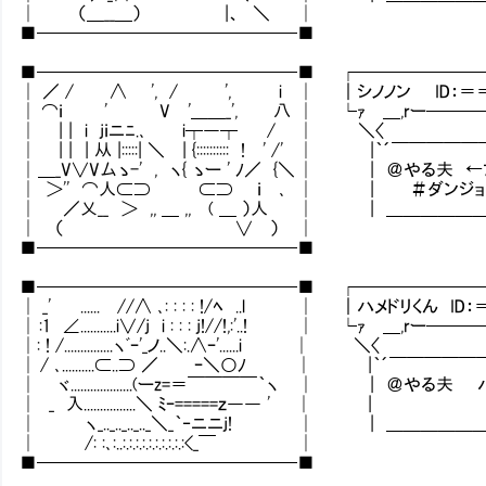
│ （＿__＿） |、 ＼ │
■───────────────■
■───────────────■ ┌───────
│ ／ / ∧ ', / ', i │ ｜シノノン ID：＝
│ ⌒ｉ ' V '＿＿_', 八 │ └ｧ ＿,rー───
│ | | i jｉニﾆ.､ i┬―┬ / │ ＼〈
│ | | | 从 |:::::| ＼ | {:::::::::: ! ' /' 
│ ＿_V∨V厶ゝ-' , ヽ{ ゝー ' ﾉ／ {＼ │ | ＠やる
│ ＞'' ⌒人⊂⊃ ⊂⊃ ｉ ､ │ | ＃ダンジョ
│ ／乂__ ＞ ,, ＿ ,, ( ＿ ）人 │ | ＿＿＿
│ （ ∨ ） │
■───────────────■
■───────────────■ ┌───────
│ _' ...... //∧ ､: : : : !/ﾍ ..l │ ｜ハメドリくん ID
│ :1 ∠...........i∨/j i : : : j!//!,:'..! │ └ｧ ＿,rー
│: ! /...............ヽﾞｰ'_ノ..＼:.∧ｰ'......i │ ＼〈
│ / ､..........⊂..⊃ ／ ｰ＼○ﾉ │ |｀´￣
│ ヾ...................(ーz=＝￣￣￣￣｀ヽ │ | ＠や
│ _ 入................＼ ﾐｰ=====ｚ―― ' │ |
│ ヽ_.._.._.._.._＼_｀‐ニニj! │ | ＿＿
│ /: :､:..:.:.:.:.:.:.:.:.:.:<_￣ │
■───────────────■