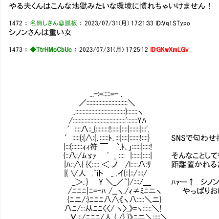
やる夫くんはこんな地獄みたいな環境に慣れちゃいけません！
1472
：
名無しさん＠狐板
：
2023/07/31(月) 17:21:33
ID:Vq1STypo
シノンさんは重い女
1473
：
◆TtrHMoCbUc
：
2023/07/31(月) 17:25:12
ID:GKwXmLGv
...-:=:::::=- .
／::::::::::::::::::::::::::::＼
..::::::::::::::::::::::::::::::::::}:::::::ヽ
/::::::::::::::::::::::::::::::::::::':::::::Yﾊ
′::::八::_{:::::::::!::::::|::::|:::::::|:::'.
′:::::{:{∧:{､::::::ﾄ､:::|::::|:::::::!::::} SNS
|:::{:::::::ｨｨ符 ￣ ｀.ﾄ､」::::::|:::::!
{::八:/ﾑゞｧ ' _ :::: |::::::|:::::| そんなこ
|ﾊ::∧{ {〈::::: ＜ ノ /l:::::八:ﾘ 距離置かれ
|{ ∨人 .｀iト _ .イ{::|::/::::/
_＞､} Y ＼_／｀}/::::/＿ ﾊｧー↑ シノン
/ﾆﾆﾆ|ﾆ=-ﾊ /__ヽ./ｨ≠ﾐﾆニヽ やっぱりおぼ
{ﾆニ/:}ﾆﾆﾆ八∧《ヽ八:::::＼ニ}
八ﾆ/:::从ﾆﾆ〈〈/ ヽ〉_》=ヽ::::::＼!
У:::/ﾆﾆﾆ/人 { /} }》ﾆニ＼:::::＼