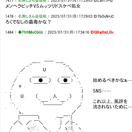
1477
：
名無しさん＠狐板
：
2023/07/31(月) 17:29:03
ID:LahT3+sj
メンヘラビッチVSムッツリドスケベ処女
1478
：
名無しさん＠狐板
：
2023/07/31(月) 17:29:03
ID:7bOsN+jC
ろくでなしの蟲毒かな？
1484
：
◆TtrHMoCbUc
：
2023/07/31(月) 17:34:16
ID:GKwXmLGv
＿＿
_..-''''ﾞﾞﾞ´ ﾞﾞﾞﾞ'''ｰ,,、
.／ U ＼
, ' ＿＿＿ ＿＿ .ヽ
./ （ ● .） （ ● ) '., 始めるべきかなぁ
/ u . ￣￣￣ ￣￣ '., ／【コメ
. .,' .l SNS…… |
l U. （ 人 .） .l ＼＿＿
.'., ｀.┬‐ ´ ｀ ┬ ´ .,' これ以上、風
. ' , ￣￣￣￣ ／ 流されないために…… |
ゝ、 ／ ＼＿＿＿＿＿＿＿
|￣￣￣￣l .-┬'''"´| ／【コメ
／＼ ／' ,￣＼ .| ／::|-.、 | 
/ ヽ:::::' , ＼ / ゝ::::|. 