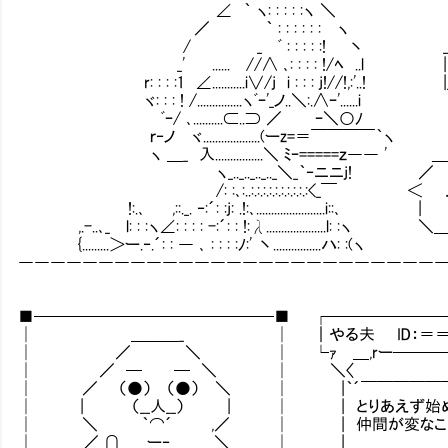
∠ ｀ ヽ: : : : :ヽ ＼
／ ｀ : : : : : : ヽ
/ _ ﾞ : : : : :! 丶
_' ...... //∧ ､: : : : !/ﾍ ..l | | 
r: : : :1 ∠...........i∨/j i : : : j!//!,
ヾ: : : ! /...............ヽﾞｰ'_ノ..＼:.∧ｰ'......i
ﾞｰ/ ､..........⊂..⊃ ／ ｰ＼○ﾉ
ｒ‐ノ ヾ...................(ーz=＝￣￣￣￣｀ヽ
ヽ ＿_ 入................＼ ﾐｰ=====ｚ――
ヽ_.._.._.._.._＼_｀‐ニニj! ／
/: :､:..:.:.:.:.:.:.:.:.:.:<_￣ ＜
!:.､ ,::._. ‐:´: :j: .!:､.......................i::､ |
,.-..､_ l: : :ヽ∠: : : : -:´: : !:λ................
{.........＞ー.‐.´: : ― ､ : : : :ﾉ:' 丶................ハ: :(ヽ
――――――――――――――――――――――――――
■───────────────■ ┌───────
│ ＿＿＿_ │ ｜やる夫 ID：＝＝
│ ／ ＼ │ └ｧ ＿,rー────
│ ／ ─ ─ ＼ │ ＼〈
│ ／ （●） （●） ＼ │ |｀´￣￣￣￣￣￣
│ | （__人__） | │ | とりあえず始め
│ ＼ ｀⌒´ ,／ │ | 仲間が変なことして
│ ／_∩ ー‐ ＼ │ | ＿＿＿＿＿＿＿＿