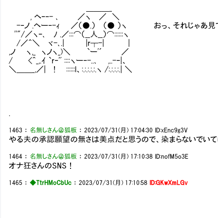
＿＿＿_
, ヘｰ‐- ､ ／ヽ ／ ＼
-‐ノ .ヘー‐-ｨ ／（●.） （● ）ヽ おっ、それじゃあ
''"/／ヽｰ､ ﾉ .／:::⌒（__人__）⌒::::::ヽ
/／＾＼ ヾ-､.| |r┬-| |
,ノ ヽ,_ ヽノヽ_)＼ `ー'´ ／
/ <＾_,.ｲ `r‐'ﾞ ::::ヽー‐-..､ ,..-‐|、
＼＿＿_,／| ! ::::::l、:.:.:.:.:.ヽ /:.:.:.:.| ＼
.
1463
：
名無しさん＠狐板
：
2023/07/31(月) 17:04:30
ID:xEnc9g3V
やる夫の承認願望の無さは美点だと思うので、染まらないでいて
1464
：
名無しさん＠狐板
：
2023/07/31(月) 17:10:38
ID:nofM5o3E
オナ狂さんのSNS！
1465
：
◆TtrHMoCbUc
：
2023/07/31(月) 17:10:58
ID:GKwXmLGv
――――――――――――――――――――――――――