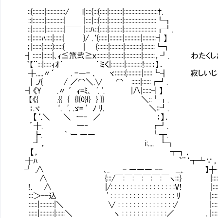
::{::::::::|:::::::::::::/ l|::::{:::{:::::|:::::::::|:::::::::::::::::::::::†.
::l::::::::|::::::::::::| |::::|:::{:::::|:::::::::|::::::::::::::::::::::┗┓
::|::::::::|::::::::::::|￣￣ |:::ﾊ::{:::::|:::::::::|::::::::::::::::::::::┏┛.
::|::::::ﾊ::::|::::::| }/ .‘{::::::|:::::::::|:::::::::::|:::::::::┥】
；|::::::{::::::}::::::{ | {:::::::|:::::::::|:::::::::::|::::::::┗┓
┨::::::|::::::|､ｨ≦笊弐≧ｘ::::::::|:::::::::|:::::::::::|::::::
`【¨:::|:::::ｨｵ´ ｀ミく|:::::::::|:::::::::::!:::::；】．
╂.....〃´ . -―- ､ ヾ:::::::{::::::::::|::::::┗┨ 
┠.ﾉ{ / ／⌒＼.∨ ⌒Ⅵ::::::|::::::┏┛.
┫《Y .〃 ′ｨ=ﾐ､ '. '. |八|::::::┥】
【《{ .{{ { {ｌ{0}ｌ} } }} ＼::┗┓.
；.ヾ ‘. '. .ゞ= ' ﾉ ﾘ. ＼::┛.
【‘.＼ ＼ ー‐ ／ ；】．
’╂. ー‐ ┏┛.
┠. ｀ ー ―― ┗┰.
┛， i:.... ┗┓
【， 〝┯┓，
╂ﾊ `¨‘┳┷∵， ┝
┛ .∧ ､_ - ――― -- __,. 】╂・┓．†:|:
∧ {:::/￣:￣:￣:￣:￣:￣ヽ:::} |::::::::|::::
!､ ∧ |/: : : : : : : : : : : : : : : : :V! |::::::::|:::::::
:::＞--込 ' : : : : : : : : : : : : : : : : : ﾘ |:::::::::|::::::
::::::|::::::::::|＼ ∨ : : : : : : : : : : : : : : :/ |::::
::::::|::::::::::|::::::＼ ヽ : : : : : : : : : : : :／ 