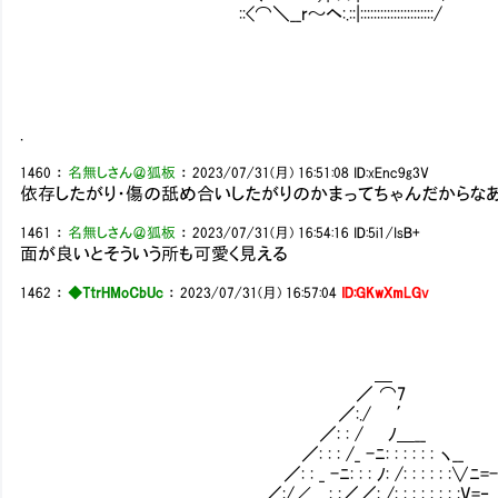
::<⌒＼__r～ヘ:.::|::::::::::::::::::
| もう聖地以外で生きら
＼＿＿＿＿＿＿＿＿＿＿
.
1460
：
名無しさん＠狐板
：
2023/07/31(月) 16:51:08
ID:xEnc9g3V
依存したがり・傷の舐め合いしたがりのかまってちゃんだからな
1461
：
名無しさん＠狐板
：
2023/07/31(月) 16:54:16
ID:5i1/IsB+
面が良いとそういう所も可愛く見える
1462
：
◆TtrHMoCbUc
：
2023/07/31(月) 16:57:04
ID:GKwXmLGv
＿
／ ⌒7
／:./ ′
／: : / ﾉ＿__
／: : : /_ -ﾆ: : : : : : ヽ__
／: : _ -ﾆ: : : ﾉ: /: : : : : :∨ﾆ=-
／:/∠___: :／／: /: : : : : : : :V=‐