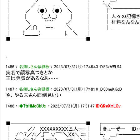
│ ／ ─ ─ ＼ │ ＼〈
│ ／ （●） （●） ＼ │ |｀´￣￣￣￣￣￣
│ | （__人__） | │ | 人々の記憶さえあ
│ ＼ ｀⌒´ ,／ │ | 材料なんなんでし
│ ／_∩ ー‐ ＼ │ | ＿＿＿＿＿＿＿＿
│ （＿__＿） |、 ＼ │
■───────────────■
.
1486
：
名無しさん＠狐板
：
2023/07/31(月) 17:46:43
ID:F3zAWL94
実名で顔写真つきとか
王は勇気があるなあ……
1487
：
名無しさん＠狐板
：
2023/07/31(月) 17:48:10
ID:00neKKcD
や、やる夫さん面倒見いい
1488
：
◆TtrHMoCbUc
：
2023/07/31(月) 17:51:47
ID:GKwXmLGv
■───────────────■ ┌───────
│ ／/＿XXXXXXXXX≧人::::::::│ ｜きょーぞー ID
│ /⌒７／/::／_{￣ ∨￣｀＼XX＼ :::::│ └ｧ ＿,rー─
│ /::::: /:::::/{/_,,,,人:::::::::＼,,,,_ ::::::: ￣＼: │ ＼〈