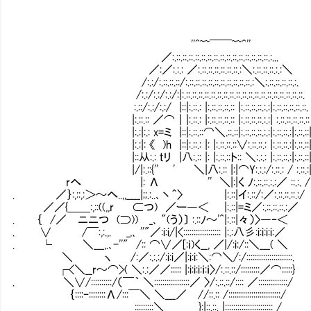
''^~~￣￣~~^''
／:.::.::.::.::.::.::.::.::.::.::.::.::.::.::.::.:...
／:／:.:.: ／:.::.::.::.::.::.::.:＼:.::.::.::.:.:＼
/:.:/:.::.::.::/:.::.::.::.::.::.::.::.::.::.::.:＼:.::.::.::.::.:.
/:.:/:.:/:.:/:|:.::.::.::.::.::.::.::.::.::.::.::.::.::.::.::.::.::.::.::.
:.::/:.:/:.:/ |::|:.::.: |:.::.::.::.:: |:.::.::.::.:.:|:.::.::.::.::.::.
|:.::.:: ／⌒｜|:.::.: |:.::.::.::.:: |:.::.::.::.:.:| :.::.::.::.::.::
|:.:|:.: x=ミ |::|:.::.::⌒＼.::.::|:.::.::.::.:.:|:.::.::.:|:.::.::
|:.:|: 《 )h |::|:.::.: |: |:.::.::.::∨:.::.::.: |:.::.:
|::从:.: ｔリ |八:.:: |: |:.::.::ト:: ＼:.:.: |:.::.::.:|:.::.::
|/|:.::{'' ' ＼|八:.:: |:|⌒Y:.:.:/:.::.:
rへ |: Λ '' ＼|:|く ﾉ:.::.::.:.:／ ::.:. /
. ／｝:,::,:＞～へ..,,____|;;.:..､丶＾〉 |:.::|イ:.::/:／:.::.::.::.:/
／／{＿＿:,::((,,r ⊂つ) ／ー―＜ |:.::|=ミ／:.::.
. ｛ /／ ニニつ (⊃)) _､ "(う）〕 :.::ﾉ～'^|:.::
. ∨ /￣:,:.,. _,､ ''"／:i:i/|<::::::::::::::::::
. └ ＼___,.､-''" /:: ⌒∨／[:ｉ)く__, ／|/:i:/
＼ ヽ /:／:.:.:/:i:i／|:i:i:＼:⌒＼/:/::::::::::::::
┌<＼__r～⌒>( ＼:.:／／::::: |:i:i:i:ｉ:ｉ〉/:.::.::/:
. ＼∨/::::::::::/（￣｀ ＼:::::::::::::::::／ 〉/:.::.::/::
｛::::ｰ::::::::Λ/:::￣＼ ＼___／ //::.:: /::::::::::::::
:::::::::＼ }:|::.::. |:::::::::::::::