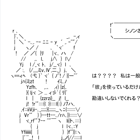
f´￣￣￣￣￣￣￣￣￣￣￣
r ､ | シノンさん……彼
}ﾞ､＼ _,. -,ィ ヽ＿＿＿＿＿＿＿
| ＼｀ -､,. -‐ ﾆﾆ ‐ y ´ ,. ‐''"/
j ヽ／ / ､ ｀ヾ' f
! ／ ／{ |ﾘ |ヾ､ ハ /
// ,､ l､ j∧ } l∨
Yj l /_ヾ ﾄ､ j/__ヾ} l ､
／ :, {/,,,,,ミv､lV',二,_} j､ ＼
ヽ==ィﾍ (弋 }｀ ヾ' { ﾉ'ﾞ! / |{ー''´ は？？？？ 
jﾊ{ミzt ! ｲﾐ､ﾉ
Yzfh､ ,..､ ,ｨ} |z{､ 「彼」を使っているだ
}{ ljヾ ＞ ... ィ彡' { ﾘ|ﾞ
l | {zzrzi}__ j! l__ 勘違いしないでくれる
j! !r'":::::{( )}::::::l{::} ﾉ7ハ､
,ｲ:::iiVji-､_;;;;;;}{;;;;;;;__ヽﾆ{:::::::::∨
j Vr'" } }--tt--､/rﾊ､}}::::::::∨
| ヾ_rf'"7-‐ ''"￣ ヽ li|ト､:::::}
{ j l lヾ､::Y
Yfiiiiii| | } }f'''}}::ヽ
|´¨__! l j,.ノ{//:::::::l