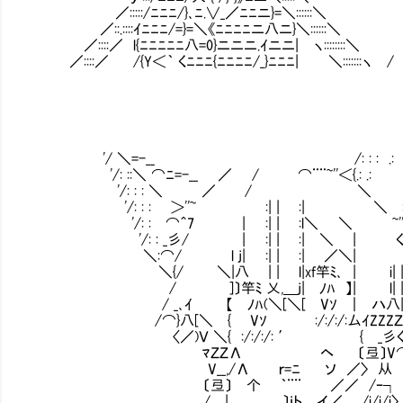
／:::::/ﾆﾆﾆ/}､ﾆ.∨_／ﾆﾆニ}=＼::::::＼
／::.::::ｲﾆﾆﾆ/=}=＼《ﾆﾆﾆﾆニ八ニ}＼::::::＼
／::::／ l{ﾆﾆﾆﾆﾆ八=0}ニニニ.ｲニニ| ヽ::::::::＼
／::::／ /{Y＜｀ くﾆﾆﾆ{ﾆﾆﾆﾆ/_}ﾆﾆﾆ| ＼:::::::ヽ /
'/ ＼=-__ /: : : .: :. :. 
'/: ::＼ ⌒ﾆ=-__ ／ / ⌒¨¨~''＜{.: .: :. 
'/: : : ＼ ／ / ＼ .:.: .
'/: : : ＞''~ :| | :| ＼ : : :
'/: : ⌒＾7 | :| | :l＼ ＼ ~''＜
'/: : _彡/ | :| | :| ＼ | く
＼:⌒/ l j| :| | :| ／＼| ＼
＼{/ ＼|八 | | l|xf竿ﾐ､ | i| |
/ ]〕竿ﾐ 乂,＿j| ﾉﾊ 】| l| | |
/ _､ｲ 【 ﾉﾊ(＼[＼[ Vｿ ｜ ハ八| |
/⌒}八[＼ { Vｿ :/:/:/:厶ｲZZZＺ
〈／)Ｖ ＼{ :/:/:/: ′ { _彡く
ﾏＺＺΛ ヘ 〔弖〕V⌒ 写真つき
V__,/Λ ｒ=ﾆ ソ ／〉 从
〔弖〕 个 ｀¨¨ ／／ /ｰ┐
/ | 〕ｉト イ／ /i/i/i〉