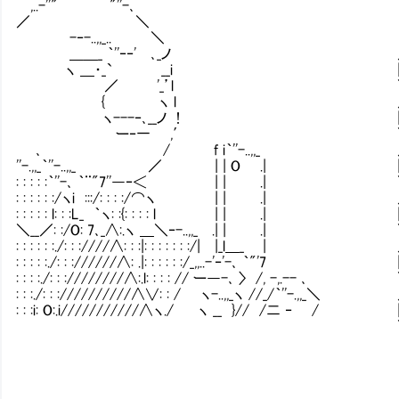
,..-''" ￣￣￣ "''-､
／ ＼
-‐-..,,_.. ＼
＿＿_ ｀''‐‐' ､_ノ ／【コメント
ヽ ＿・_` __i | 匂 わ
／ '_’l ＼＿＿＿＿＿＿＿
{ ヽ l ／【コメント】￣￣￣
ヽ---‐､__ノ ! | やだ
ー‐一 ,′ ＼＿＿＿＿＿＿＿
､ / f i｀''-..,,_ ／【コメン
''-.,,_｀''-..,,_ ／ | | O .| |
: : : : :｀''-､ ｀¨"7''―‐＜ | | 
: : : : : :/ヽi :::/: : : :/⌒ヽ | |
: : : : : l: : :L_ ｀ヽ: :{: : : : l | |
＼__／: :/O: 7､_∧:.ヽ ＿＼‐-..,,_ .| 
: : : : : :./: : :////∧: : :|: : : : : : :/
: : : : :./: : ://////∧: .|: : : : : :/_,,..-'‐
: : : :./: : :////////∧:.l: : : : // ー―-､ 〉
: : :./: : ://////////∧∨: : / ヽ-..,,_ヽ //_/
: : :i: O:.i///////////∧ヽ./ ヽ __ }// /
＼＿＿＿＿＿＿＿＿＿＿