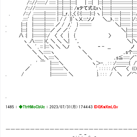
/::://:::::::::/ ::::::: |::::|:::::::|:::::| ｜::::| |:::|::::::::|::::::::::::::::::::::|:::::|::::::::::
/::://::::::::::::::::::::::::|::::|:::::::|:: /ｘテて式ミxヽ|::::::::|::::::::::::::::::::::|:::::|:::::::::
. /:::/ .::::::::::::|::::::::::: |::::|._r､|:_〈 {::{:::::::::}:::} ヽ |::::::::|:::::::::|:::::::::: |:::∧:::
.:::::' |::::::::::::|::::::::::: | / / }}｀ヽ乂::::ソノ ＼__ﾄ､:::: |:::::::::: |/
. |::::| |::::::::::::|::::::::: ／ / ﾉ,' } ::::::::::::: ＼|:::::::::: |:::::::|::‘，: |
. |::::| |::::::::::::|:::::／ ／ ／,' / ＼|:::::|:::::::|::
八 :| |::::::::::::|::/ 〈 〈 | { 〉 |:::::|::::::‘:::::: ‘，:::
ヽ .八::::::::: |〈. ＼ ＼ ＼| ‘， ＼|＼:::‘，::: 
＼ ' , ::: |::::＼ ＼ ＼ﾉ ヽ ｰ - __ ノ ＼‘， :::::＼::
＼ ＼::::::::ヽ ＼ ｡s个::::::|::::＼::::＼:
＼_＼::::::＼ ＼ ｡s≦:::::::／^ |:::::::::::::
, ' ￣ |::::::::＼ ヽ＞-. . : : :/::::::::::::::{ /^|:::::::::::
／ |:::::::::::::＼ ', : : : : : /〈￣￣〈 (())|:::::::
. / |::::::::::::::::: ＼ }. : : : / ＼ ／⌒ |:::::::
.
1485
：
◆TtrHMoCbUc
：
2023/07/31(月) 17:44:43
ID:GKwXmLGv
――――――――――――――――――――――――――
_ . .-. ‐ .､ _