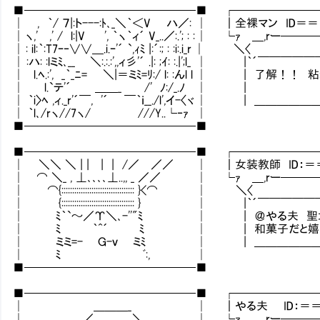
■───────────────■ ┌───────
│ , ｀/ ７|:ト---:ﾄ､_＼｀＜V ハ／: │ ｜全裸マン ID
│ ヽ,' ,' / l:|V ', ｀ヽ｀ィ´ V_..／:.'; : : │ └ｧ ＿,rー
│ : il:｀:T7ｰ‐∨∨＿.i.ｰ'´ `,ｨﾐ |:´:; : :i:.i_r │ ＼〈
│ :ハ: :lミﾐ､__ ＼:.:.:',,ィ彡'´ .|: ;ｲ: :.|';l_
│ l.ﾍ.:', _｀_ﾆ= ＼|＝ミﾐ=ﾘ:/ l: :んl l │ | 了解！
│ l.`テ'´ ＿＿_ /' ﾉ:/_.ﾉ │ |
│ ｀i〉ﾍ ,ィ._r'´￣, '´ ￣｀ｉ__./l',イ-〈ヾ │ 
│ ｀l､/rヽ//7ヽ/ ///Y..└‐ｧ │
■───────────────■
■───────────────■ ┌───────
│ ＼＼ ＼ | | | | /／ ／／ │ ｜女装教師 ID：
│ ⌒ ＼_ , ⊥､､､､⊥..,, _ ／／ │ └ｧ ＿,rー──
│ ⌒{:::::::::::::::::::::::::::::::::: }<⌒ │ ＼〈
│ {:::::::::::::::::::::::::::::::::: } │
│ ﾐ｀`～／Υ＼､-''"ﾐ │ | ＠やる夫 聖地
│ ﾐ ｀^´ ﾐ │ | 和菓子だと嬉し
│ ミミ=- Ｇ-ｖ ミﾐ │ | ＿＿＿＿＿＿＿
│ ﾐ ﾞ:, │
■───────────────■
■───────────────■ ┌───────
│ ＿＿＿_ │ ｜やる夫 ID：＝＝
│ ／ ＼ │ └ｧ ＿,rー────