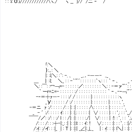
: : :i: O:.i///////////∧ヽ./ ヽ __ }// 
＼＿＿＿＿＿＿＿＿＿＿
／【コメント】￣￣￣￣￣
| マナーとしてもあん
＼＿＿＿＿＿＿＿＿＿＿
／【コメント】￣￣￣￣￣
| 相談されたりしたら乗
＼＿＿＿＿＿＿＿＿＿＿
｢:＼
｝:.､: ＼
|: :ﾐ＼: :｀: -. ､ _..．-――- .._ 
＿ |: :ﾐ ＼_ : : -｀'"´: : : : : : :｀ヽ: : : ｀ ｰ ､ _ -
＼: :￣: :冖￢=- : : : : : :／: : : : : : : : ＼: : -＝ァ'"´: :
｀ ーr=ﾆ=- : : : : : : :/ : : : : : : : : : : : : ｀ ｰ ､-‐￢'
-‐＝┼ｧ―- : : : :/ / : : : : : : |: : : : : : : : : : : :
_У: : : : : : / :/ : : : : : : : |: : : : : : : |: : : : :.
-＝ニ ｧ :/: : : : : /: : |: :| : : : : : ∧: : : : : :: |: : : : : :‘
_ - ´ :/: : : : : ｲ: : : |: :|.: : : : : :| ∨ : : : : |: : :‘,: : :
￣￣/／: :/: : :/ l : : /|: :|: : : : :./| ∨: : : :｜:!: :‘, : : ‘,:/
/: : : /: : :┼-|:_: :| |: :|:l: : : ｲ: ! ∨.: : : : :|: : :‘, : :|/:
/:ｲ: :/イ: : :|_ | : Ｔ |: :|:| _∠|:⊥_ | : ｲ: : :|: l＼| : :|: : :|