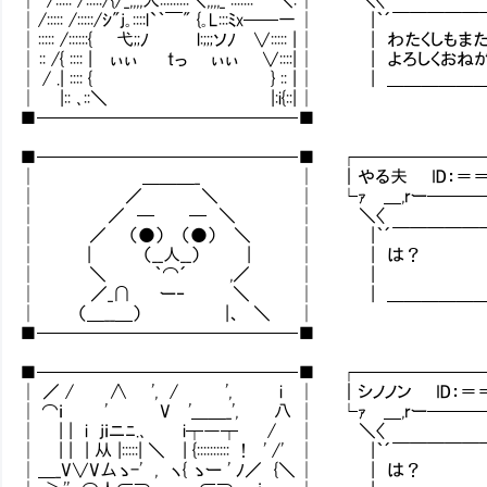
│ /::::: /:::::/ｼ"j｡::::l`｀￣" {｡L:::ﾐx──一 
│ ::::: /::::::{ 弋;;ﾉ l:;;;ソﾉ ∨::::: | │ | わたく
│ :: /{ :::: | ぃぃ tっ ぃぃ ∨::::| │ | よろしくお
│ / .| :::: { } :: | │ | ＿＿＿＿
│ |:: ､::＼ |:i{::| │
■───────────────■
■───────────────■ ┌───────
│ ＿＿＿_ │ ｜やる夫 ID：＝＝
│ ／ ＼ │ └ｧ ＿,rー────
│ ／ ─ ─ ＼ │ ＼〈
│ ／ （●） （●） ＼ │ |｀´￣￣￣￣￣￣
│ | （__人__） | │ | は？
│ ＼ ｀⌒´ ,／ │ |
│ ／_∩ ー‐ ＼ │ | ＿＿＿＿＿＿＿＿
│ （＿__＿） |、 ＼ │
■───────────────■
■───────────────■ ┌───────
│ ／ / ∧ ', / ', i │ ｜シノノン ID：＝
│ ⌒ｉ ' V '＿＿_', 八 │ └ｧ ＿,rー───
│ | | i jｉニﾆ.､ i┬―┬ / │ ＼〈
│ | | | 从 |:::::| ＼ | {:::::::::: ! ' /' 
│ ＿_V∨V厶ゝ-' , ヽ{ ゝー ' ﾉ／ {＼ │ | は？