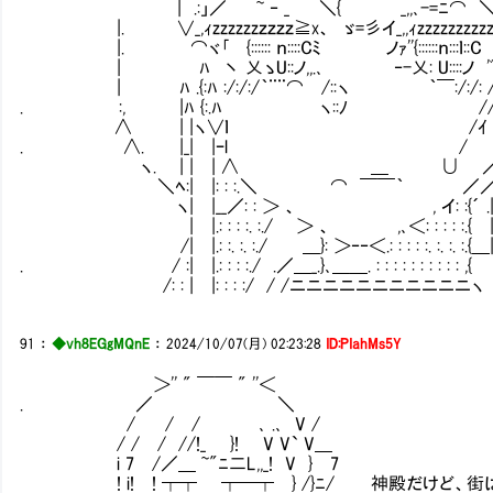
| .:」／ ~ ‐ _ ＼{ _,,､-=ﾆ⌒ ＼__|
|. ∨_,ｨzzzzzzｚｚｚｚ≧x、 ゞ=彡イ_,,ｨzzzzzzzzzzzx|_| 
|. ⌒ヾ｢ {:::::: ｎ::::Cﾐ ノｧ''{::::::ｎ:::ｌ::C
| ﾊ 丶 乂ゝU::ノ,,.､ ‐-乂: U::::ノ 'ﾞ//. |
| ﾊ .{:ﾊ :/:/:/｀¨¨⌒ /::ヽ ｀￣:/:/: //:|
. :, |ﾊ {:.ﾊ ヽ::ﾉ // |
∧ | |ヽ∨ｌ /ｲ 
. ∧. |_| |ｰl / 
ヽ. | | | ∧ ＿ ∪ ／／}
＼ﾍ:| |: : :.＼ ⌒ ￣￣｀ ／／l: .:.|
ヽ| |__／: : ＞ 、 , イ: :{´ .|:| : :| |: :
| |.: : : :. :./ ＞ 、 ,､＜: : : : :.{ |:| : :| |:
/| |.: :. :. :./ ＿}: ＞‐‐＜.: : : : :. :. :. :.{＿|:| : :| 
. / :| |.: : : :./ .／＿_.}､＿＿. : : : : : : : : : : ,{ ＼| |
/: : | |: : : :/ / /ニニニニニニニニニニニヽ | |: : : 
91
：
◆vh8EGgMQnE
：
2024/10/07(月) 02:23:28
ID:PIahMs5Y
＞'' " ￣￣ " ''＜
. ／ ＼
/ / / ､ .､ V /
/ / / //!_ }! V V` V＿
i 7 /／＿ ~"ﾆ二L,,_! V } 7
! i! ! ┯┯ ┯━┯ } /}ﾆ/ 神殿だけど、街