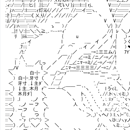
.:ィ::/::::::::/|:::::匕:| .|:|;;:::/ "'弌'いﾉ }:j:::::::l:::::| rj、 V:
.´ j:ﾊ::::::::/::l::::::::::;ｨ灯沁(/／/／｀''´ //::::::
::|! }:::::/!::::ﾞ;:::::::《 乂,り/／、／/／//::.
::j|/::l/:j:::::::ﾞ:;::::::ﾊ' /／/ ＿ ／
::/／j::ﾊ:::::::::ﾞ:;::::ﾊ、 ゝ ) / 
...|:! ∨::|::::＼::＼≧.,．-…‐-ｨ′ //
ﾘ }从:::::::.＞''" { u ／ ｲ | 
_,.．イ l __ ...,,,, イ ／ /| 
.7::::; ′ .ﾉ´ ⌒ ,．イ ／ ／ /=
/!;:′ / _／ ＿__-=ﾆ三三ム/
... ∧ ／￣// ∠-=ミ /ニ／-=
| ; `、 ／{_っ ／ //__∠ﾆﾏ-=ミ/∠-
＿ﾉＶ ｀¨¨´ ｛ ／ ∠ﾆﾏ-=三三三三/／-=
＼ . 白-|- ＞ ＿/＞‐ｧ'´￣￣｀`ー=ニ二¨ー-
) 白-|-.牙寸 （ /....../ ￣. ‐- 
＜ 牙寸 .↓主ﾀﾞ ＼ /....../ ___ ', /ー- 
＿ } ↓主...木月 ｒ'~ --- ┴＜￣￣ ｀`ヽ ‘， l うヾﾐ
::: ＜ 木月ﾀﾞ| ＼ ＼ ト、 ‘， ‘，//:.ト:ヽ:
:::::::: } ..l ､_ノ ｒ'~ ヽ } ‘， ‘， ‘，:.
::: ＜ ､_ノ ー フ ＼ 人 ヽ ‘， `、 ﾊ :/ ,
:::::::::} . ー.フ (__ ｒ'~ 丶、｀`ヽ `、 ﾊ:.:/:.
::::: ノ (__ つ { ＞､_)｀ヽへﾉ ): l:.ヽ
::: ＼ -`ｧ (⌒⌒) ＞ ( ヽﾐﾄ:.:
:::::::::） . ／i__, .＼／ ＼ ＼ ﾉ/