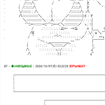
. , ./:::::::∧. / /::::ﾍ. }!. 
. { /::::::::::::∧ , /:::::::∧ }! ~ ‐ _
. ∨:::::::::::: : ∧. {. /::::::::::::∧: 
. 八::::::::::::::::::::::＼. . : {: : . ／::::::::::::::::::
. ＼::::::::::::::::::::::＼: : :人: : : : ／::::::::::::::::::::::
⌒ﾆ=-:::::::::-=ﾆ⌒ﾆ=‐＜＼:::::::::::::::::::／ ヽ
. / .: : : : : :. :. :. :.≧=- -=≦ ﾊ |＿__ 
/{i{ .: : : :_ : : : : : :. / .∨:. u ＼⌒)
. / `㍉､ .: : : : : : ⌒⌒: : : : : : : :. :. :.／
, ｀`～､、＿＿＿＿＿,,. -‐ ''"´ }￣￣￣
{ .: : : : : :.￣＼::::::::::::／￣: : :. }
∧ : : : : : : : : :ヽ:::/.: : : :. :. √
∧ : : : : : : } {: : : : √
87
：
◆vh8EGgMQnE
：
2024/10/07(月) 02:22:25
ID:PIahMs5Y
┌────────────────────────
│
│
│
└────────────────────────
┌─────────────────
│ 