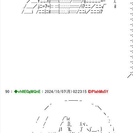
／.......Yﾆﾆ7i}:::::::::i.:.:.:.:.:.:/::::::::::/
./.......／.jﾆ=7=|::: ::::|.:.:.:.:.:,::::::::
/.........i /ﾆﾆ|ﾆil:::::::::|.:.:.:..:.i::::::
_） (」 ） （_ ) 
_）. .‐ﾋ〃. ♥ （_ /
_） (」 ） ｢Ｖ 
_） )／ 
_） r､ｎ T ヽ〃
_） ヽノ (｣￣_)
_） ┼.〃 ｢Ｖ )
_） ,-|--、ヽ)
_） i_」 ﾉ
_） ♥ fＹ´）
_） |／ 
／⌒Y⌒Y⌒Y⌒
90
：
◆vh8EGgMQnE
：
2024/10/07(月) 02:23:15
ID:PIahMs5Y
,. ¨ ￣￣ ¨ .,
／ ｀＼
ヽ
/ / /^iｨ ﾞ､
' / /' .|}_ .l.ヾ、 '，
' .j1 'lL .}' ヽj'＿.、} i