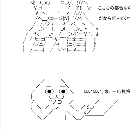
ﾍ|! :ﾐ､乂ﾉ 乂_ノ/, !)'/~ヽ
V .::( ＿ ｲ´ i!´!}＿∨ こっちの都合なの
V ::ヘ. ` ィ /..//ヽ
/へ＿ﾉ;:::i＝≦|:V| `ｲ/ﾍ. ＼ だから断ってく
/ /／>''7 ﾐ,"し＜ .ﾍ ＼
／ _,.＞'´ 1_＿_,メ､ ,.＞,,_ ﾍ ヾ
/ fヾ.,_ ..ﾍ ･ / ,＞イ´::::::V `､ ﾙ
/ / !:::::::::f""'''-V-''""7::::::i::::::::::::} ヾ
{ , /::/ニ/ /-! }ニi{::::::::::::| }!
| /::::::::::::{ / ﾍ`ｰ´{::::::V::::::::::| /
＿＿＿_
／ ＼
／ ─ ─＼
／ （●） （●） ＼ ほいほい。ま、一応挨拶は
| （__人__） | ＿＿＿＿
./ ∩ノ ⊃ ／ ／ ／
( ＼ ／ ＿ノ ＼ ／て⊃ ／
.＼ “ ／ |＼ `´ ゞ／ ／
＼ ／ | ＼__／.￣￣￣￣