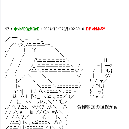
97
：
◆vh8EGgMQnE
：
2024/10/07(月) 02:25:10
ID:PIahMs5Y
／´￣｀ヽ_ -====- ._
／⌒＞､ﾉニニニニ=- _
. / } ￣｀Yニニニﾆﾆ＼
/ ./ }ニニニニﾆニ＼
/ / 八ニニニニニﾆﾆ＼ l l
./ / /_､ニニニニニニﾆニヽ / ,.- | ─z
_/ / ｲﾆﾆ＼ﾆニニニニニニニ∨ / / |⌒し｛
/ { ／＼ﾆﾆニ＼ニニニニニニニ∨ | ツ/
| !／ ヽﾆﾆﾆﾆ＼ニニニニニﾆﾆ. ｢ / ♥／
| |〃{ ＼ﾆﾆニ.＼ﾆﾆﾆﾆﾆﾆニﾉ | /⌒し｛
| Y⌒l| { / .八ヽﾆﾆﾆﾆ丶、ﾆﾆ=- ' ｝ ッ{
.从 八 {､ |'＜__ ヽ≧s。ﾆﾆ／ )／ ⌒ ♥､ノ
/ {__ ヽヾ .ｨfﾐx､＼ﾆﾆ`（_／
. / ∧ V≧s､ :/:/:〈ﾂ__.彡＼ﾆﾆ∧ 食糧輸送の担保かぁ……
/ / .∧ Vﾆニ}u /:/ (＞-=彡＼ニ}
./ /_∧ V／ ､ . ｲ､ { {ヽ ヽ'
/ﾆニ}l }ゝ 。s≦ﾆﾆﾆヽ 八∧ }
／ﾆニ/|l | {ﾆﾆﾆﾆﾆﾆ／_}＼ ヽ} |