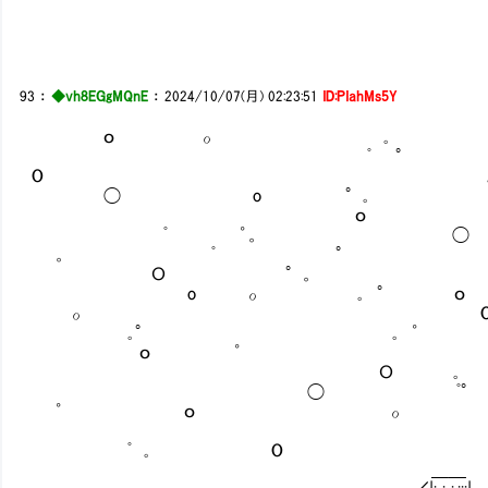
93
：
◆vh8EGgMQnE
：
2024/10/07(月) 02:23:51
ID:PIahMs5Y
ｏ ο ｡
ﾟ ° 
O 
◯ o °｡
ｏ
ﾟ ゜。 ◯
。 ﾟ ° 。
Ｏ °。
o ο ｡ ° ｏ
ο 
｡° ｡ ゜ ﾟ゜
ｏ ゜
Ｏ ｡
◯ ﾟ°
゜ ｏ ο
ﾟ ｡ O
＿＿