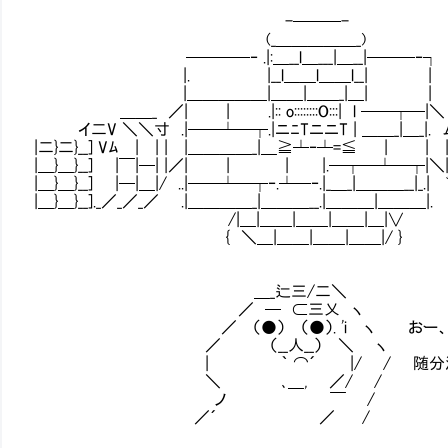
-───-
(_＿＿＿＿＿_)
────‐ .|:＿__l＿___|＿__|───‐┐
|. |__l＿＿l＿＿l__| |
|＿＿＿＿＿|＿＿|＿＿_|＿| |
＿＿_ ／| | .|:: o::::::::O:::| l ──┬─|＼
イ二V ＼＼寸 .|──┴─┬.|ニﾆTニニT | ＿＿_|＿_|.
|二}二}__] Vﾑ | | | |＿＿＿＿_|＿≧┴‐┴=≦ | | | | 
|＿}＿}__] |￣|─| |／| | | |.─┬─┴─┬|＼| |─
|＿}＿}__] |─|＿|/ ..|──┴─┬‐.┴─‐.|_＿_|＿＿＿__|_.| ﾞ
|＿}＿}__]._／_／_／ .|＿＿＿＿_|＿＿＿__.|＿＿＿|＿＿＿|. ＼
/|＿|＿＿|＿＿|＿＿|＿|∨
{ ＼＿|＿＿|＿＿|＿＿|/ }
＿_辷三/二＼
／ ─ ⊂三乂 ヽ
／ （●） （●）. 'i ヽ おー、こり
／ （__人__） ＼ ヽ
| ｀ ⌒´ |/ / 随分派手にや
＼ ､＿, ／/ /
ノ ￣ /
／´ ／ /