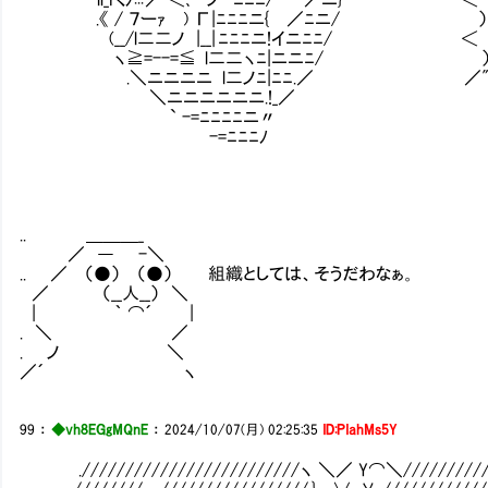
.《 / ７ーｧ ) Γ|ﾆﾆﾆニ{ ／ﾆニ/ ） つ
(__/l二二ノ |__| ﾆﾆﾆニ!イニﾆﾆ/ ＜ (⌒⌒) 
ヽ≧=--=≦ l二二ヽﾆ|ニニﾆ/ ） ＼
.＼ニニニニ l二ノ ﾆ|ﾆﾆ.／ ／"⌒
＼ニニニニニニ.!_／
` -=ﾆﾆﾆﾆニ〃
-=ﾆﾆﾆﾉ
.. ＿＿＿_
／ ― -＼
.. ／ （●） （●） 組織としては、そうだわなぁ。
／ （__人__） ＼
| ｀ ⌒´ |
. ＼ ／
. ノ ＼
／´ ヽ
99
：
◆vh8EGgMQnE
：
2024/10/07(月) 02:25:35
ID:PIahMs5Y
./////////////////////////ヽ ＼／ Y⌒＼////