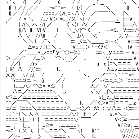
ヽ｀ヽ /} .／ﾉ 0 / ./ _ (´__ ｀ヽ ＼
l| } ／./ .／／ _ -=ﾆﾆ=- _ { 
l| ／ / /／ /ﾆﾆﾆ／{ノ{､ﾆヽ八 ∨ ／´￣￣｀＼ 
_／ / 〃｀ヽ /ﾆ/{V＞-=ﾆ_}/乂 ヽ{ / __＿＿_
′ { /{＼ ハ {/{ ／ l{｀ヽ}) 八{ ／´ ￣ :|::
|{八 }l V{ V .} ､ ＼_∨{⌒ く _ -―=ミ､. V:
八 ∨ /八l{ ./ ＼ .}八__ `＜＿＿＿＿_>､ V:::::::::∧
＼.＼ { ./＾ヽ .::. ::::.. _くニ＼＿＿_ ﾆ=-＜ V:::::::
≧=ゝ_/ﾆ}ニ＼:::.. Vﾆﾆﾆ＞┴:::くｿ＜} ＿＼ } V:::::::::∧ V::
／´＿＿〃_ノﾆﾆ「У⌒:＞-{ﾆ> ´ ::::::ヽ .Уﾆﾆニ=- V:::::::::
＞-.／／´ /ニ＞――'⌒ヽ: : : ／ 。 :::∨、ニニニニ V:::::
./／{ /rｯ´:::: ｀¨´ u c }ﾆ＼ニニニ V
{ l{( 八 ./_{´:::::: し ､ 人ﾆノニニニニ V:
乂乂 __ヽ/_从 / / 丶、 ＿ .イﾆﾆ｀ヽﾆﾆニ=-―V:::::::
｀Yﾆﾆﾆ{ニ=-､ {j ／ / ／＾ヽ{ニﾆ_ﾆ_＞ ´ﾆﾆﾆﾆ V::::::::::::::
{ﾆニ八／⌒≧=-=≦ { 人／ ∨´ニニニニニニﾆ V::::::::::::::::z
八ニ.／ﾆﾆﾆﾆﾆﾆﾆﾆヽ .し ゝ'ゝ/ _.}＼ニニニニニニ V:::::
s≦ニ／ニニニニニニﾆニ＼ ゝ{__ﾌ,､_}ニニニニ ＿ .V::
ﾆﾆ／￣￣＼ニニニニニニニヽ ﾄ. ＿／}`く＞V二|ニニニ ,。ｚ:::::::::::.V:
ニ(ニ (ニﾆﾆ＼ニニニニニﾆﾆ∧＿ｒ＜:／: : :V: : : :∨八ニ ＜:::::::::::::::::::::V:::::::::::∧.:::
ﾆﾆ` - } ＼_人_/( ニニニニニニ∧/{: : :}: : : ／￣￣ ゝ､=＼ニ ￣￣￣｀¨V::::::
ﾆﾆﾆﾆ ｝_|___ l l ｛ ニニニニニﾆﾆ∨´￣￣ V＜≧=------- ＼::::::
ニ }｀ |_ ,_ | ﾆ≧=--.､ニニﾆﾆヽ V/≧s。ニニニ ＼:::: |
-=ﾆ } (_乂 ). { '＼.ニニﾆ＼ ￣｀ヽ} }(⌒ ∨////.￣￣ ＼| 
. ／ }r‐ ､____) 〉 . ＼ニニﾆ.ヽ ＼ し V//////// ／: