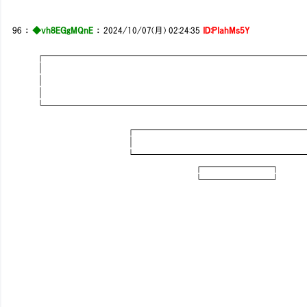
96
：
◆vh8EGgMQnE
：
2024/10/07(月) 02:24:35
ID:PIahMs5Y
┌────────────────────────
│
│
│
└────────────────────────
┌─────────────────
│ 
└─────────────────
┌──────┐
└──────┘