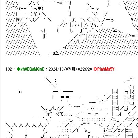
///八_______ノヽ ( ￣￣` -=ﾆニ} ヽ } 。∨/////// ／::
// ⌒) r‐‐ '' ´っ❤)､ .! ､`ｰ=ｧ .′ V/////// ／::
//// } ー‐ ( Ｙ ) ＼ .| `く´ / ∨///// ／::
//// }♥/⌒＼)／ ⌒ ＼ ) | .r､ ｆヽ 〈.＼＼ ./ーっ V/// ／:::::
/// ﾉ ' /∧ ／/´ | .|ハ | ∧ Vゝ.ｰｲ＿ ∨／::＞' ,'::::::
////////∧ ヽ{ ( し iJ｀¨,ゝ'｀ヽ)/////≧s｡. ＼// {::::::
/////////∧ ij ／/⌒ij////////////////≧
//////////∧ ／//し/////////////////////
///////////∧ .イ//////////////////////////
////////////∧ .。s≦///////////////////////////////
102
：
◆vh8EGgMQnE
：
2024/10/07(月) 02:26:20
ID:PIahMs5Y
＼ ； _､-''~
＼’ ___ r┐
u ─==── ， |::::| r┐|::! 
i ＝＝── ．･ ’／ |::::| |:::L!::| |:
| ’ `､ _ -一 ''^~ |::::| |:::n__j |::|::}:::
＼、_ﾉし/／ .｀¨''^~￣， … . ． . . |:::::|／,_j ／ {::{ﾌ::
＿＿_）r'⌒ヾて. . . . ．･ ’ -─- _･ |:::::,ｲ 〈_／::〉::/ . . . . 
￣￣｀ヽ ) . . ．･_､ ''~: : : : : : : : : : : /::､_j ／:::::〉 〈::/
＼_人_人_人_人_人_／ . .； ／: : : _､-''^~￣~''＜ : ,/:::/ ,／:.::,.
_） ： .（_ . . . ,: : : : ／( 乂_ ‘i /:::/／::／|::::::| |:
. _） ﾂ ..（_ . . .；/: : : ; ___ r┐ . 〈:::::::::::／ |::::::| .|::| |::|