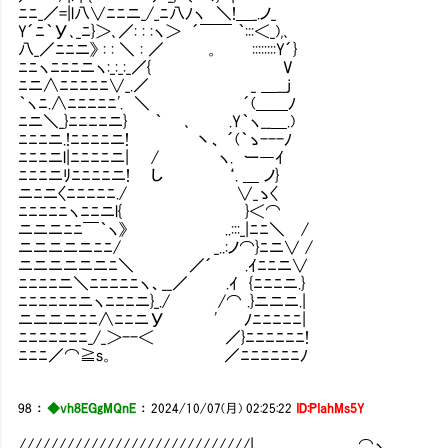
ﾆﾆ_／=|l八∨ﾆﾆニ_/_ﾆ八ﾉヽ ＼!＿_.ノ_
Y´ﾆ｀У､_ﾆ}＞､／: : :ヽ＞ ´￣￣ ｀:::＜_),､
八_／ﾆﾆニ》 : : ＼ : ／ 。 ::::::::Y´}
ﾆﾆヽﾆﾆﾆニヽ:_:_:_／{ V
ﾆニ∧ﾆﾆﾆﾆﾆ∨_.／ _ ＿__j
｀ヽﾆ.∧ﾆﾆﾆﾆﾆ'. ＼ ´(＿＿ﾉ
ﾆニ＼_}ﾆﾆﾆﾆニ} ｀ ､ .Y｀ヽ__＿.)
ﾆﾆﾆニ.!ﾆﾆﾆﾆニ! 丶、 ´(｀ゝ---ﾉ
ﾆﾆﾆニl|ﾆﾆﾆﾆニ| / ヽ. ー―ｲ
ﾆﾆﾆニﾘﾆﾆﾆﾆニ! し ‘. ＿ ノ}
ニﾆニ〈ﾆﾆﾆﾆﾆ./ ∨_ゝ〈
ﾆﾆﾆﾆﾆヽﾆﾆニl{ }＜⌒
ニニニﾆﾆ￣｀ヽ》 ..:::_|ﾆﾆ＼ /
ニニニニニﾆﾆ/ _..:ノ⌒}ﾆニ∨ /
ニニニニニニﾆ＼ ／´ .ｲﾆﾆニ∨
ﾆﾆﾆﾆニ＼ﾆﾆﾆﾆﾆヽ、__／ .ｲ {ﾆﾆﾆニ.}
ﾆﾆﾆﾆﾆﾆニヽﾆﾆﾆニ}_./ /⌒ .}ニニニ.|
ニニニニﾆﾆ∧ﾆﾆニУ ' ﾉﾆﾆﾆﾆﾆ|
ﾆﾆﾆﾆﾆﾆﾆ_/_＞--＜ ／}ﾆﾆﾆﾆﾆﾆ!
ﾆﾆﾆ／⌒≧s。 ／ﾆﾆﾆﾆﾆﾆﾉ
98
：
◆vh8EGgMQnE
：
2024/10/07(月) 02:25:22
ID:PIahMs5Y
/////////////////////////////| ⌒ヽ､