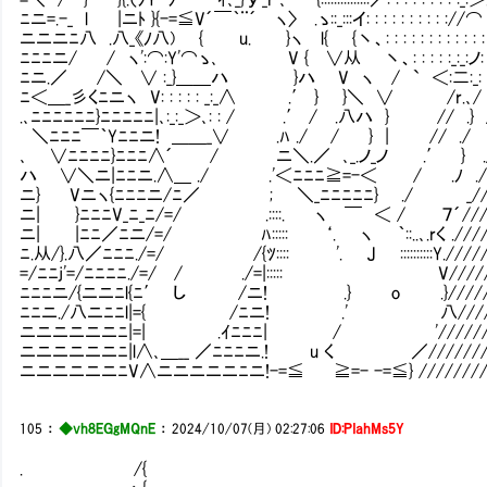
ﾆニ=.-_ l |ニﾄ }{-=≦V´￣｀¨´ ヽ〉 .ゝ::_:::イ: : : : : : : : : ://
ニニニﾆ八 .八_《ﾉ八) { u. }ヽ l{ {丶、: : : : : : : : : : : : 
ﾆﾆﾆニ/ / ヽ':⌒:Y'⌒ゝ､ V { ∨从 丶、: : : : :_:_:ノ: 
ﾆニ.／ /＼ ∨ :_}＿＿ハ }ハ V ヽ / ` ＜:二:_: :
ﾆ＜＿_彡くﾆニヽ V: : : : : _:_∧ .′ } }＼ ∨ /r.､/
.､ﾆﾆﾆﾆﾆﾆ}ﾆﾆﾆﾆﾆ|､:_:_＞､: : / .′ / .八ハ } // .} /
＼ﾆﾆﾆ￣｀Yﾆﾆニ! ＿＿_∨ .ﾊ ./ / } | // ./ /
､ ∨ﾆﾆﾆﾆ}ﾆﾆﾆ∧´ / ニ＼.／ ､_.ノ_ノ .′ } .//
ハ ∨＼ニ|ﾆﾆニ.∧＿ ./ .'＜ﾆﾆﾆ≧=-＜ / .ﾉ .//
ニ} Vニヽ{ﾆﾆﾆニ/ﾆ／ ; ＼_ﾆﾆﾆﾆﾆ} ./ _////
ニ| }ﾆﾆﾆV_ﾆ_ﾆ/=/ .::::. ヽ ￣ ＜ / ７´////
ニ| |ﾆﾆ／ﾆニ/=/ ﾊ::::: ‘. ヽ ｀::..､.rく .////
ﾆ.从/}.八／ﾆﾆﾆ./=/ /{ﾂ:::: '. J ::::::::::Y./////
=/ﾆﾆj'=/ﾆﾆﾆﾆ./=/ / ./=|::::: V//////
ﾆﾆﾆニ/{ニニﾆl{ﾆ′ し /ニ! .} o .}//////
ﾆﾆニ./八ニﾆﾆl|={ /ﾆニ! .' 八//////
ニニニニニニﾆ|=| .ｲﾆﾆﾆ| / '////////
ニニニニニニﾆ|l∧､＿__ ／ﾆﾆﾆニ.! u く ／////////
ニニニニニニﾆV∧ニニニニニﾆニ!-=≦ ≧=- -=≦} /////////
105
：
◆vh8EGgMQnE
：
2024/10/07(月) 02:27:06
ID:PIahMs5Y
. /{