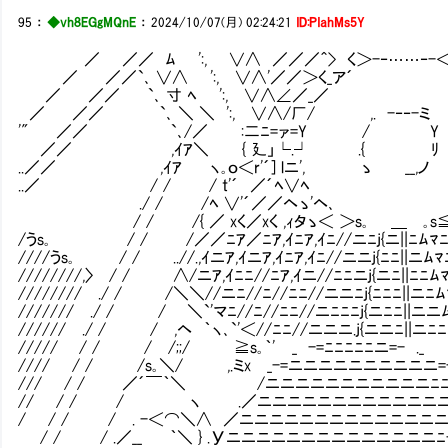
95
：
◆vh8EGgMQnE
：
2024/10/07(月) 02:24:21
ID:PIahMs5Y
／ ／／ ﾑ ':, ∨∧ ／／／＾> く＞-‐……‐-＜ 
／ ／／`､ ∨∧ ':, ∨∧'／／＞く_ア´ | |
／ ／／ `､ 寸 ﾍ ':, ∨∧∠／_／ ￣￣
／ ／／ `､ ＼ ＼ ':, ∨∧/厂/ ,. -‐
'" ／／ `､/／ :二ﾆ=ァ=Y / Y ﾆ
／／ ,ｲｱ＼ { 廴」└.┘ .{ ﾘ }ﾆﾘ
..／／ ,ｲｱ ヽ｡ｏ＜r'´] lニ', ゝ __,ノ 
..／ / / / t'´ ／´ﾍ∨ﾍ ,ｲ≧s
./ / /ﾍ ∨'´／／ヘゝ'ヘ､ ｡sく＞
/ / /{ ／ xく／xく ,ｨタゝ＜ ＞s｡ ＿ ｡s≦
/うs｡ / / /／／ﾆｱ／ﾆｱ,ｲﾆｱ,ｲﾆ//ニﾆj{ニ||
////うs｡ / / ..//.,ｲニｱ,ｲニｱ,ｲﾆｱ,ｲﾆ//ニニj{ﾆﾆ||ニﾑﾏ
////////,〉 / / ∧/ニｱ,ｲﾆﾆ//ﾆｱ,ｲニ//ﾆﾆニj{ニﾆ||ﾆﾆ
//////// ./ / /＼＼//ニﾆ//ﾆ//ﾆﾆ//ニニﾆj{ﾆﾆﾆ||
/////// ./ / / ＼`'マﾆ//ﾆ//ﾆﾆ//ニﾆﾆﾆj{ニﾆﾆ||ニ
////// ./ / / ,ヘ ｀ヽ､`'＜//ﾆﾆ//ニニニ.j{ニニﾆ||ニﾆ
///// / / / /;;/ ≧s｡｀' _ -=ﾆﾆﾆﾆﾆニ=- ._
//// / / /s｡＼/ ,.ミx _-=ニニニニニニニニニ
/// / / ／´￣｀＼ /ニニニニニニニニニニニﾆﾆ=-ヽ
// / / / ヽ .／ニニニニニニニニニニニニニニ
/ / / / . -＜⌒＼∧ ／ニニニニニニニニニ
/ / / .／__ ｀＼ } .Уニニニニニニニニニニニニ