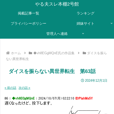
やる夫スレ本棚2号館
掲載記事一覧
ランキング
プライバシーポリシー
姉妹サイト
管理人へ連絡
ホーム
◆vh8EGgMQnE氏の作品集
ダイスを振ら
ない異世界転生
ダイスを振らない異世界転生 第63話
2024年12月1日
« 前の話
次の話 »
86
：
◆vh8EGgMQnE
：
2024/10/07(月) 02:22:10
ID:PIahMs5Y
遅くなったけど、投下します。
/
/し／￣￣￣￣￣/ __