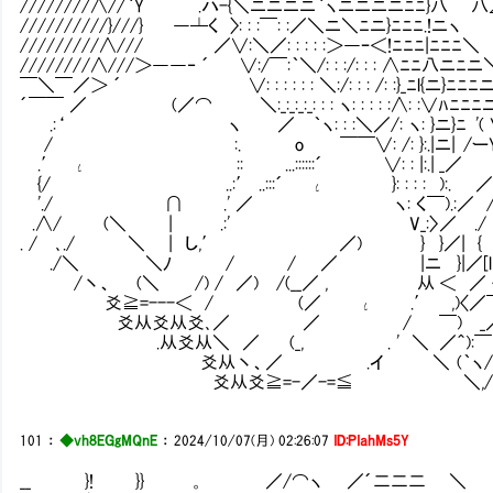
////////∧//｀Y .ハ-{＼ニニニニ｀ヽニニニニﾆﾆ}八 八∠ 
//////////}///} ―┴く 〉: : :￣: :／＼ニ＼ﾆニ}ﾆﾆ
/////////∧/// ／∨:＼／: : : : :＞―ｰ＜!ﾆﾆﾆ|ﾆﾆ
////////∧///＞――‐ ´ ∨:/￣:｀＼/: : :/: : : ∧ﾆﾆ八
￣＼￣／＞ ´ ∨: : : : : : ＼:/: : : /: :}_ﾆl{ニ
´￣￣ ／ (／⌒ ＼:_:_:_:_: : : ヽ: : : : :∧: :∨
.:‘ ヽ ／ ｀ヽ: : :＼／/: ヽ: }ニ}ﾆ '
/ :. o ￣￣∨: /: }:.|ニ| /ーY
.′ ι :: ...::::::´ ∨: : |:.| _／
{/ ..:′ ..:::´ ι }: : : : ):. ／{ 
'./ ∩ .' ／ ヽ: く ￣).:／ /v |
.∧/ (＼ | .:' V_:〉 ／ ./ 
. / ､./ ＼ | し,′ ／) } }／| { :|
./＼ ＼ﾉ / / ／ |ニ }|／[l[l/>
/丶、 (＼ /) / ／) /(__／ , 从 ＜ ／ 
爻≧=---＜ / (／ ι .′ ,)〈／￣
爻从爻从爻､／ ／ / ￣) _／／ 〈
.从爻从＼ ／ (_, . ' ＼ ／＾
爻从丶、／ .イ ＼ (｀ヽ/〉 .〈/
爻从爻≧=-／-=≦ ＼,/⌒Y⌒V
101
：
◆vh8EGgMQnE
：
2024/10/07(月) 02:26:07
ID:PIahMs5Y
__ }! }} 。 ／/⌒ヽ ／´二二二 ＼