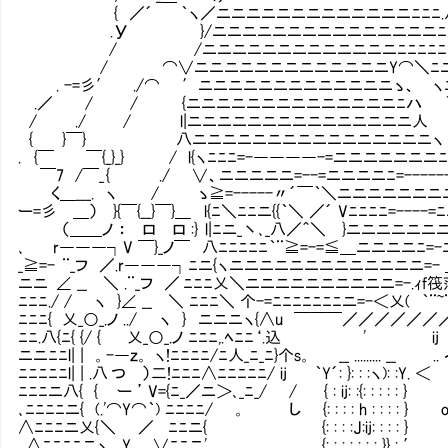
{ ／´ ｀ヽ／ニニニニニニニニニニニニニﾆﾆﾆ.八
.У }/ニニニニニニニニニニニニニニニﾆﾆ{ 
/ /ニニニニニニニニニニニニニﾆﾆﾆﾆﾆﾆ
/ ⌒∨ニニニニニニニニニニニニニY⌒＼ﾆニ
. -=彡′ ./⌒ ′ニニニニニニニニニニニニニゝ、 
.／ / / {ニニニニニニニニニニニニニニﾆハ ｀
/ ./ / l|ニニニニニニニニニニニニニニニ
{ }￣} 八ニニニニニニニニニニニニニニニ
. {￣ ￣{_}_} / l{ヽﾆﾆﾆ=-――――-=ニニニ
￣7 /￣_ { ./ ∨、ニニニニニ=--=ニニニニﾆ=--
く＿___. ヽ / ゝ≧=-----〃´￣｀＼ニニニニニ
ー=彡 ＿） }{￣{__}￣}＿ l{ﾆ＼ﾆﾆニ{{｀＼ ／´ Vﾆﾆﾆﾆ=----=ﾆ
（＿＿ノ ： ロ ロ :} l|ﾆニ_丶､_八／＾＼ }ニニニニニニニﾆ
､ r―――┐V ￣}_ノ￣ 八ﾆﾆﾆﾆﾆ｀¨≧=-=≦＿ニニニニﾆ=-ﾆ
_≧=- ¨_フ ／.r―――┐ﾆニ{ヽニニニニニニニニニニニニニ=- ＿,
ニニ ∠ __ ＼ .¨_フ ／ ﾆﾆﾆ乂＼ニニニニニニニニニニ=-.ｨf筏莎
ﾆﾆﾆ./ / ヽ }∠ __ ＼ ﾆﾆﾆ＼ 个-=ﾆﾆﾆﾆﾆﾆﾆニ=-＜乂( ｀¨~
ﾆﾆﾆ{ 乂_○_.ノ ../ ヽ } ニニニヽ{∧u ￣￣￣／／／／／／／／
ﾆﾆ.八{ﾆ{ {/ { 乂_○_.ノ ﾆﾆﾆ,.ﾍﾆﾆ‘.込 ' ij ／
ニニﾆﾆl| | 。-―ｚ。 ヽ!ﾆﾆﾆﾆ/ﾆ人_ﾆ_ﾆ}个s。 __ ......... __ ..
ﾆﾆﾆﾆﾆl| | .八 つ ） 二!ﾆﾆﾆ∧ﾆﾆﾆﾆﾆ/ ij ｀Y´: }: : :ヽ): :Y
ﾆﾆﾆニ八{ { ー ’ V={ﾆ_／ニ＞､_ﾆ_/ / { : ij: :{: : : 
､ﾆﾆﾆﾆニ{ (.'⌒Y⌒｀) ﾆﾆﾆﾆ/ 。 し {: : : : h : :
∧ﾆﾆﾆニ乂{ ＼ ／ ﾆﾆニ{ {: : : :J:ij: : 
_.∧ﾆﾆﾆﾆニヽ Y ∨ﾆﾆニ' {: : : : : : : }