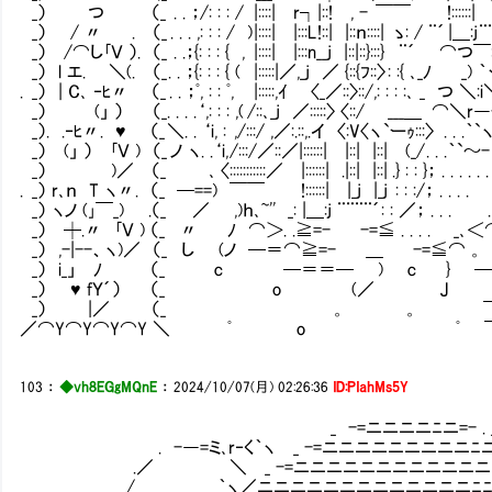
_） つ （_ . . ；/: : : / |::::| r┐|::! , - ￣￣ !::::::| |_j |_j
_） / 〃 . （_ . . . ,: : : / ) |::::| |:::L!::| |::ｎ::::| ゝ: / ¨´ 
_） /⌒し｢Ｖ ）. （_ . .；{: : : { , |::::| |:::n__j |::|::}:::} ¨´ ⌒つ￣:
_） l エ. ＼(. （_ . . ；{: : : { ( |:::::|／,_j ／ {::{ﾌ::〉 : :{ ､_ﾉ _) ｀ヽ
. _） | C､ ‐ﾋ〃 （_ . . ；ﾟ, : : ﾟ, |:::::,ｲ 〈_／::〉::/,: : : :､ _ つ 
_） (」 ） （_. . . .‘,: : : ,( /::､_j ／:::::〉 〈::/ ___＿ ⌒＼r―-ミ (⌒
_）. .‐ﾋ〃. ♥ （_ ＼. . ‘i, : ,/:::/ ,／:.::,.イ 〈:V〈ヽ`ーｩ:::〉 . . .｀`ヽ 
_） (」 ） ｢Ｖ ) （_ ノ ヽ. .‘i, /:::/／::／|::::::| |::| |::| (_/ . . .｀
_） )／ （_ ､ 〈:::::::::::／ |::::::| .|::| |::| .} : : }； . . . . .
. _） r､ｎ T ヽ〃. （_ ─==) ￣￣ !::::::| |_j |_j : : :/； . 
_） ヽノ (｣￣_) .（_ ／ ,)ｈ､~'' _: |＿:j ¨¨¨¨´
_） ┼.〃 ｢Ｖ ) （_ 〃 ﾉ ⌒＞. .≧=- -=≦ . .
_） ,-|--、ヽ)／ （_ し (ノ ─＝⌒≧
_） i_」 ﾉ （_ c ─＝＝─ )
_） ♥ fＹ´） （_ o 
_） |／ （_ 。 。 
／⌒Y⌒Y⌒Y⌒Y ＼ ﾟ o ﾟ
103
：
◆vh8EGgMQnE
：
2024/10/07(月) 02:26:36
ID:PIahMs5Y
_ -=ニニニニﾆニ=- . 
. -―=ミ､r‐く｀ヽ _ -=ニニニニニニニニニﾆニ
.／ ＼ _ -=ニニニニニニニニニニニニﾆニ
/ _＿ ｀ヽ／ニニニニニニニニニニニニニﾆﾆY´ヽ