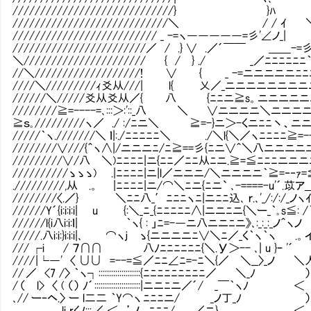
/////////////////////////////} }ﾊ
////////////////////////////＼ /
////////////////////////// _ -=ヽ―――――=彡'∠
////////////////////////／ / .} ∨ .／´￣￣ ＿＿-
＼////////////////////// { / } ./ _／ﾆﾆﾆﾆﾆ
//＼///////////////////! ∨ { _ -=ニニニニニﾆﾆ
////＼/////////ｨ爻从///| l{ 乂／_ニニニニニニニニ
//////＼/////爻从爻从／{ 八 {ﾆﾆニ≧s。ニニニニニ
////////≧=----=､:::＞:'::_八 ＼ ∨ニニニニ＼ニニ
≧ｓ｡/////////ヽ／ ./ :/ﾆニ＼ ≧=-}ニ＞-くニﾆﾆ丶、ニニ
/////｀ヽ.///////＼ ｌ|:./ﾆﾆﾆﾆﾆ＼ ./＼l{＼／
////////∨///{＾ヽ∧|/ニニニﾆ/ﾆ≧==彡{ﾆニ∨＾＼
/////////∨/八 ＼)ﾆﾆﾆﾆ|ニ{ﾆﾆ／ﾆﾆ从ﾆニ.≧=
//////////ゝゝゝ) .|ﾆﾆﾆﾆ|ニ|l／ニニニ/＼ニニニ
./////////,从 .。 |ﾆﾆﾆﾆ|ニ/⌒＼ﾆニ{ﾆニ` ､-====-u'´.
////////〈.／} ＼ﾆﾆ八_′ﾆﾆﾆヽﾆ|ニﾆﾆ込､ ｒ.､'_/:/:
//////Y´{i:i:i:i| u {:＼_ﾆ_{ﾆﾆﾆﾆﾆ∧|ニニﾆニ{＼ー_｀｡s≦:
//////l{i八i:i:ｌ| ｀ヽ{ : 」ﾆ=-―ニ八ニニﾆニ》､:_
/////.八i:i:}i:i:i|､ ⌒ヽｊ ゝ{ニニニニﾆ∨＼ﾆ／_
/// ┌i / ７∩∩ 八ﾉﾆﾆﾆﾆﾆﾆ{＼.У＞-- ､| u }
//// |└―' 〈 ∪∪ =--=≦／ﾆﾆ∠ﾆ=-ﾆ＼{／ ＼__〉_ノ ＼人_人从
// ／ <7 /〉 ｀ヽ┐::::::::::::::::::::{ﾆﾆﾆﾆﾆﾆﾆﾆﾆ／ ＼_
/ （ l> 〈 ( （） ﾉ´ ::::::::::::::::::::::|ニニﾆニ／´/ _￣｀ヽ
､// ー‐ヘ.〉 ー l二二 ｀Y⌒ヽ ﾆﾆﾆニ/ _ノ丁_ﾉ ）.
li_rくﾉ::: ／ ＜､ ’ノ ﾆﾆﾆ/ ／ニ} ＜ 0