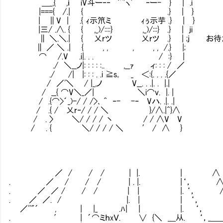
＿_,{ ,ｉ iV斗ー‐‐ ｀^'ヽ' ‐ー- } | .i
|==={ /.| { .} | }
| ∥V | .{ ｨ示笊ミ ｨぅ示芋 .} | }
|三/ .∧. { { ,_)/::::} ,_)/:::} .} | ji
∥ ＼.＼.| { 乂rツ 乂rツ .} | ;j お待
∥ ／ ＼ .| { , , , , , /.} |;
⌒ /.V .i|. . . / :} |
./ ＼__ノ|: : : : :.. ,__ｧ ィ: : : / ／
./ /| |: : : . .i ≧s｡ _ ＜:{. . . .{／
/ ／'＼ Ⅵ/ |_,ノ V__. . .|. . |.|
/ __{ ⌒V＼_／| ＼i⌒v. |. |
/ .{⌒>´_)-/ / />､ ^ ‐- -‐ Vハ. .|. .|
/ .{ / 乂r‐/ / / ＼ }/∧.|^}∧
/ . 〉 ＼/ / / / 丶 / / ∧V V
/ . { ＼/ / / / ＼ ′ / ∧ }
／ / / / | |. | ∧
. ／ / / / | . |. |‘，
. ／ ／ / / / | | |. ‘，
. ／ ／. / |. | | ‘， ﾊ
／''"´ , | |_ .ﾊ| | |. ‘， | ｉ 
. ′ | ´⌒ミｈxＶ. ∨ {＼ ＿从. ‘，_＿＿