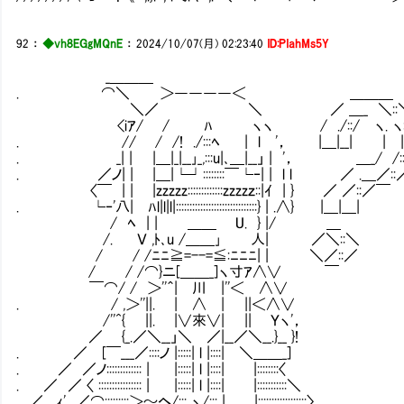
92
：
◆vh8EGgMQnE
：
2024/10/07(月) 02:23:40
ID:PIahMs5Y
_＿＿＿
. ⌒＼ ＞――――＜ ＿＿＿
＼／ ＼ ／ ＿_ ＼::
<iｱ/ / ﾊ ヽヽ / ./::/ ヽ. ヽ:
. // / /! ./:::ﾍ | l '， |＿|__| | |::::
. _| | |＿|_|__｣_,:::u|､＿|__」 | '， ＿_/ /:::
. ／ノ| | |＿|└┘::::::::￣└‐| | l l ／ .＿／::
〈￣ | | |zzzzz:::::::::::::zzzzｚ::|ｲ | } ／ ／::／￣
. └‐'八| ﾊl|l|l|::::::::::::::::::::::::::::::} | .∧} |＿|＿|
/ ﾍ | | ＿＿ U. } |/ ＿
/. Ｖ ,ﾄ､u /＿＿｣ 人| ／＼::＼
/ / /ﾆﾆ≧=--=≦:ﾆﾆﾆ| | ＼／::／
/ / /⌒}ニ[＿＿_]ヽ寸ｱ∧∨ ￣
￣⌒/ / ＞''＾| 川 |''＜ ∧∨
. / ,＞''||. | ∧ | ||＜∧∨
/''^{ ||. |∨來∨| || Ｙヽ'，
／ {_.／＼__」＼ ／|__／＼__.}__ }!
. ／ [￣___／::::ノ |:::::| l |::::| ＼＿＿_]
. ／ ／ノ::::::::::::: | |:::::| l |::::| |::::::::〈
. ／ ／ 〈 :::::::::::::::: | |:::::| l |::::| |:::::::::::＼
. ／ ,ｨ' ／⌒:::::::::＞～ヘ/::: ヽ/::: | |::::::::::::::::::〉