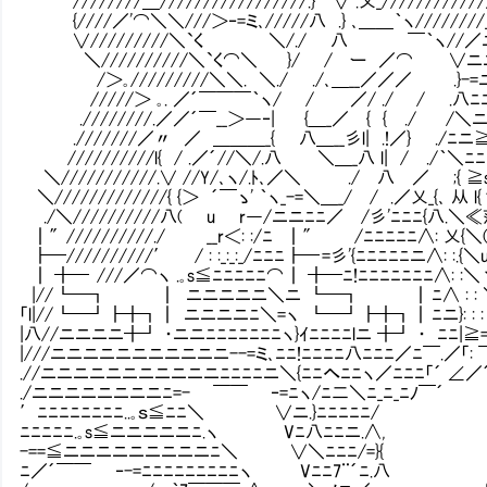
////////＿/////////////////.} ∨ .乂_///////
{////／'⌒＼＼///＞‐=ミ､/////八 .} ､＿＿｀ヽ//
∨/////////＼`く ＼/./ 八 ￣｀ヽ//／ニニ
＼//////////＼`く⌒＼ }/ / ー ／⌒ ∨ニニニニニ
/＞｡/////////＼＼. ＼./ ./､＿__／／／ .}-=ニ
/////＞ ｡. ／´￣￣￣｀ヽ/ / ／/ ./ / .八ﾆ
.////////.／／´￣__＞―‐| {＿_／ { { ./
.///////／〃 ／ ＿＿＿_{ 八＿__彡l| .!／} ./ﾆ
//////////l{ / .／´//＼/.八 ＼＿_八 l| / ./｀
＼///////////.∨ //Y/､ヽ/.ﾄ､／＼ ./ 八 ／ ;{ ≧
＼/////////////{ {＞ ´￣ゝ' ｀ヽ_-=＼＿_/ / .／乂_{､ 从 
./＼//////////八( u r―/ニニﾆﾆ／ /彡'ﾆﾆﾆ{八.＼
┃″//////////./ __r＜: :/ﾆ ┃″ /ﾆﾆﾆﾆﾆ∧:
┣━//////////′ / : :_:_:_/ﾆﾆﾆ┣━ =彡'{ﾆﾆﾆﾆﾆニ∧: :.
┃ ╋━ ///／⌒ヽ .｡s≦ﾆﾆﾆﾆﾆ⌒ ┃ ╋━ﾆ!ﾆﾆﾆﾆﾆﾆﾆ∧: :＼丶、 
|// ┗━┓ ┃ ニニニニニ＼ニ ┗━┓ ┃ ﾆ∧ : : ＼_＞｀¨
「l|// ┗━┛┣╋┓┃ ニニニニﾆ＼=ヽ ┗━┛┣╋┓┃ ﾆニ}: : : :
|八//ニニニニ╋┛ ・ニニﾆﾆﾆﾆﾆﾆﾆヽ}ｲﾆﾆﾆﾆlニ ╋┛ ・ ﾆﾆ|≧=-〈
|///ニニニニニニニニニニニ--=ミ､ﾆﾆ!ﾆﾆﾆﾆ八ﾆﾆﾆ／ﾆ￣.／「: ￣
.//ニニニニニニニニニニニﾆﾆﾆﾆニ＼{ﾆﾆへﾆﾆヽ／ﾆﾆﾆ「´ ∠／
./ニニニニニニニニﾆ=- ￣￣ ‐=ﾆヽ/ﾆ二＼ﾆ_ﾆ_
′ﾆﾆﾆﾆﾆﾆﾆﾆ..｡ｓ≦ﾆﾆ＼ ∨ニ.}ﾆﾆﾆﾆﾆ/
ﾆﾆﾆﾆﾆ.｡s≦ニニニニニﾆ.ヽ Vﾆ八ﾆﾆニ.∧,
-==≦ニニニニニニニニニﾆ＼ ∨＼ﾆﾆﾆ/=
ﾆ／´￣￣ ‐-=ﾆﾆﾆﾆﾆﾆﾆﾆﾆヽ Vﾆﾆ