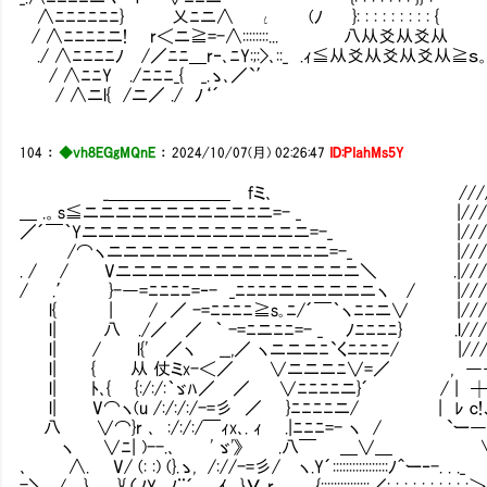
∧ﾆﾆﾆﾆﾆﾆ} 乂ﾆニ∧ ι (ﾉ }: : : : : : : :
/ ∧ﾆﾆﾆﾆニ! r＜ニ≧=-∧::::::::... 八从爻从爻从 .
./ ∧ﾆﾆﾆﾆﾉ /／ﾆﾆ＿r‐､ﾆY:;:>､::_ .ｨ≦从爻从爻从爻从≧ｓ。. .
/ ∧ﾆﾆY ./ﾆﾆﾆ_{ _.ゝ､／`′ ｀¨
/ ∧ニl{ /ニ／ ./ ﾉ‘´ 
104
：
◆vh8EGgMQnE
：
2024/10/07(月) 02:26:47
ID:PIahMs5Y
_＿＿＿＿＿＿＿ fミ､ ///////
＿ .。s≦ニニニニニニニニニニﾆニ=- _ |//////
／´￣｀Yニニニニニニニニニニニニニニ=-_ |//////
/⌒ヽニニニニニニニニニニニニﾆニ=-_ |//////
. / / Vニニニニニニニニニニニニニニニ＼ .|//////
/ .′ }-―=ﾆﾆﾆﾆ=‐- _ﾆﾆﾆﾆニニニニニニヽ / |/////
l{ | / ／ -=ﾆﾆﾆﾆ≧s｡ﾆ/´￣｀ヽﾆﾆニ∨ |/////
l| 八 ./／ ／ ｀ -=ﾆニﾆﾆ=- _ ﾉﾆﾆﾆﾆ} .l/////
l| / l{' ／ヽ __,／ ヽニニニﾆ`くﾆﾆﾆﾆ/ |/////
l| { 从 仗ミx-＜／ ∨ニニニﾆ∨=／ , ―
l| ﾄ､{ {:/:/:｀ゞﾊ／ ／ ∨ﾆﾆﾆﾆニ}´ / 
l| V⌒ヽ(u /:/:/:/-=彡 ／ }ﾆﾆﾆﾆニ/ | ﾚ c!
八 ∨⌒}r ､ :/:/:/￣ｨx､. ｨ .|ﾆﾆﾆ=- ヽ / `ー―
ヽ ∨ﾆ| )--.､ ' ゞ'》 .八￣ ＿∨＿ ∨//
､ ∧. V/ (: :) (}.ゝ, /://-=彡/ ヽ.Y´:::::::::::::::::ﾉ＾ー‐-. . 
=＼ / } }{.（ﾉY ﾉ¨´ ｲ､_}У_r ､ {:::::::::::::::／: : : : : : : : :