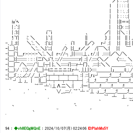
／|: : :.:::|
l | : : : :|
| |: : :. .:|
| |: : : :.:|
iv'ﾍ | |:|ｌ＝=|
| ;`;| | |:|》: ::::|
| ;'l:| i'`'i 、 ／| |:|＼ : 
!:`l'| ζ＼ |;`;| ∥ 〕 .| |:| || | ./
-､_|_.;l:| ＼';､＼ :|':i;;| . i'1 ||／> r┘.:| |:| ||::| 
ｰ|＿}:;| ＼';､.＼|;';;;| ./〉 |;|＿r／／ /|￣＼:| |:| ￣ .:〃..／>.::|;'|:::
-|＿|`|＿r:‐:‐:‐:‐＼';､＼;| r‐//┐_|:|::::::::;⊥、r/.::| .:::::::|／＼/＼ 《／／ ..::
ｰ|＿};|::::::::::: : :: : {二l＼;i`!､::://:::::::::::::::::::r| .::| /.:::::<＼／ 〈:::.:... ＼ 
-|＿|￣/＼:::::::/`|＿{┬| |;､＼::::::::i'|::::::r┴冂、 .:::::|::＼＼ _＿＿__:::::.:..〉″
ｰ|＿}::/ ､';';〉.:/ /{＿|┴lニニニニﾆｌ.r┴､_|_|_|:>:::::＿＿＿|」＿＿:l;_;_/／..::. ｀〈 
-|＿;l'_;_;_∠;/_/___l_,,:;;}┬┴┬┴┬┴┐::| .:::|_rｪ┘＿＿;!＿__;!＿＿;|＿;_;:::.:／ 
~゛'' ┘⊥ ｣_ | |{＿|┴┬┴┬┴┬┴┤ .:|＿;!＿＿;!＿＿:l＿＿;!＿＿;|<___;
~゛'''' ┴'::⊥Λ二＼.:| .:|ー:|＿＿;!＿＿;!＿＿;!＿＿:l＿＿
｀ , ' . ｀ ∨_,,,;;;;/. ~゛`┴ -'⊥ .」＿;!＿＿;!＿＿;!＿＿;!＿;
, ~゛ ┴ ⊥. .,_..:::| ::/￣.￣'"ヽ┴-
,, ｀ ~゛'' ‐-|＼＿＿＿ﾄ--/.. .
` ., ｀ ,. ' ＼|__;_;_;_;
. ` 
94
：
◆vh8EGgMQnE
：
2024/10/07(月) 02:24:06
ID:PIahMs5Y