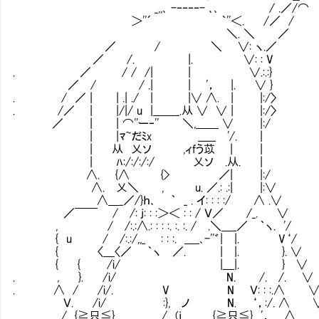
_,,､ -‐‐‐‐- ､､ / .／/⌒
＞''´ ｀''＜. /／ /
＼. ＼ ／
／ / ＼ ∨: ヽ.／
／ /. |. ∨: : V
. ／ / / /| | ∨.:.:}
／ / / .| | '， |. ∨ }
. / ／ | | .| ./ | |∨ ∧. | |:/〉
. /／ | |/|/ u |＿＿_.从 ∨ ∨ | |:/〉
／ | | ⌒''ー‐'' ＼,＿＿ ∨ |:/
| |ﾏ~だﾐx _____ '/. |
| 从 乂ソ ,ィfう苡㍉ | |
| ﾊ:/:/:/:/ 乂ソ .从. |
∧. {∧ {> ／| |:/
∧. 乂＼ , u. ／.: .:| |:∨
∧＿_／/}ｈ､ ｀ _ . イ: : : :/ ∧ .∨
／￣￣ / /: j: : :＞＜ : : / Ｖ／ /_. ∨
, / /:.:∧.: : : :. :. :. / .＼＿_／ ｀ヽ. '/
{ u / /:.:/,,_ : : :. ＿_､-''゛| |. V‘/
{ 〈＿〈／ ｀ヽ ／. | |. }. ∨
{ { /i/ |＿|. } ∨
. , }. /i/ N. /. /. ∨
. ∧ / /i/. V N Ｖ: : :.∧ 
Ｖ. /i/ :}, ノ N. ‘，:/. ∧ 
. / {≧只≦} / (j {≧只≦} '，. ∧ 