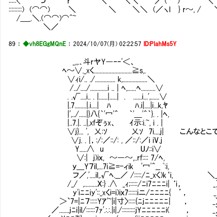
::::: < つ ｒ' ^~ ＼ ＼＼ ／ ( )
:::::::::) (⌒⌒) ＼ ＼ ＼＼ (／
/＿_.＼.(⌒⌒)⌒^~
＼／
89
：
◆vh8EGgMQnE
：
2024/10/07(月) 02:22:57
ID:PIahMs5Y
_,,.､斗rヤY―‐‐'＜、
ﾍ～∨._xく..........................≧s,.
∨ｨi/.. ./.............. k,.................＼
/../..../............i .. | ﾍ,......ﾍ..........∨
. .√....i.. . |......|.....| .
|.7........|.i....|ⅥﾊⅥ Ⅵﾊ.i
|',../.....|}八{｀'冖'＾ ｀
|..7.|. ..|,xfぞぅx、 ｲ示:
∨j}... ', 乂:ｿ 乂ｿ 7i....j| 
∨j. . |，:/:／::/: , ／
Y.....∧ u Uﾉ:
∨:| j)iｘ, ～―～,..rf:::: 7/
ｙ＿Y７il,...7i≧=-ィik '冖'＾__
フ／,'....il,.√ﾍ.__／ /:::::/ﾆ_xく)k
/_/ ,.........X:} .∧ _ｨ;:::::/ﾆi7ﾆﾆﾆi
y'iﾆﾆiy'::_xくi=i)iｘ7::::::iニ/ﾆﾆﾆﾆ
＞`7=|ﾆ７:::::Yｱ'~|i|寸〉:::::{ﾆjﾆﾆﾆﾆﾆ|
／.......jﾆi|il/::::::7ｧ'.:.:.|i|./:::::::