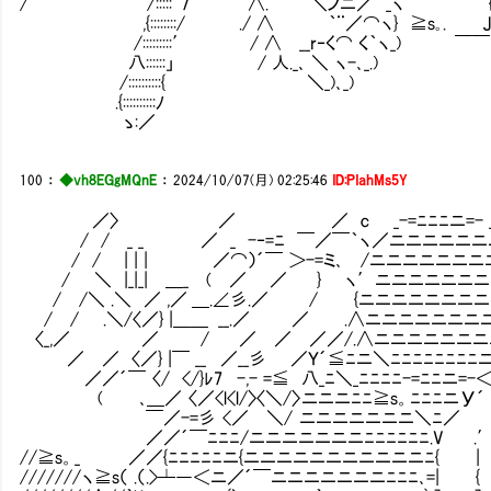
/ /:::::｀7￣￣￣ ∧. ＼ノニ／ _
,{::::::::/ ./ ∧ ｀¨／⌒ヽ} ≧s｡.
/:::::::::′ / ∧ __r‐く⌒ く｀
八::::::」 / 人._､ ＼ ヽ-､_
/::::::::::{ ＼_)､_) 
.{::::::::::ﾉ ╋
ゝ:／
100
：
◆vh8EGgMQnE
：
2024/10/07(月) 02:25:46
ID:PIahMs5Y
／〉 ／ ／ c _-=ﾆﾆﾆ
/ / _ _ ／ _ -‐=ﾆ ￣／￣｀ヽ／ニニ
/ / | | | ／⌒）´￣ ＞-=ミ､ /ニニニニニ
/ ＼ |_|_| ＿_ ( ／ ／ } ヽ′ニニニニ
/ /＼ .＼ ／ ,／ ＿.∠彡.／ / {ニニニニニニニニ
/ / .＼/〈／} |＿＿ __.／ ／ .∧ニニニニニニ
〈_,／ ／ / ／ ／ ／／/.∧ニニニニニニニﾆ
／ ／ 〈／} |￣ __ ／__彡 ／Ｙ´≦ﾆニ＼ﾆﾆﾆﾆﾆﾆ
／／´￣ 〈/ </}ﾚ7 -,- =≦ 八_ﾆ＼_ﾆﾆﾆﾆ-=ﾆ
( ､＿／ 〈／<l<l/〉〈＼/〉 ニニニﾆﾆ≧s。ﾆﾆﾆニ
￣／-=彡 <／ ＼/ ニニニニニニニ＼ﾆ／ .
／／´￣ﾆﾆﾆ/ニニニニニニニﾆﾆﾆﾆﾆﾆ.V .′ ./ ./
//≧s。_ ／／{ﾆﾆﾆﾆﾆニ{ニニニニニニニニニニニﾆ{ | | 
///////ヽ≧s（ .（.>┴―＜ニ／´￣ニニニニニニニﾆﾆﾆ､=|