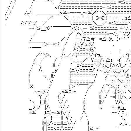
/ / /´￣￣ ｀＼ ./ニニニニニニニニニニニﾆﾆ-=≦ﾆﾆﾆﾆﾆ/ ／ ;
.../ / / ヽ《ﾆﾆﾆﾆﾆﾆﾆﾆﾆﾆニﾆﾆﾆ-=≦ﾆﾆﾆﾆﾆﾆﾆﾆニ八 .／ ::|;;
/ / ./;;/ ＿＿＿＿_ゝ≧=-----_-=≦／⌒＼ﾆﾆﾆﾆﾆﾆﾆﾆﾆﾆイ}≧=-=≦￣
./ ´￣ ／´ ＼ﾆﾆﾆﾆﾆﾆﾆﾆ{_.≫≪_}ﾆﾆﾆﾆﾆ。s≦_／八 ＼
. /;;/ /;;;;/ ／ ヽﾆﾆﾆﾆﾆニ.＼＿／-=≦ﾆﾆﾆﾆｨく .}l
--=≦＿彡´￣￣￣￣ハ＞､--=≦ﾆﾆﾆﾆﾆﾆﾆﾆ
／ ／´,ヘ_}ﾆﾆﾆﾆﾆﾆﾆﾆ=-＜( 
/ ／ / .-_ｿ７≧=r―=≦､乂__＞-｀¨´ }/イﾆ
￣￣￣＞--=≦ / }｀_Уゝ乂( ､ 
´￣￣ ./ ﾉ＜ﾆﾆヽ込` , .ｲﾆﾆ
／⌒＞､ ＿_八_／/ {ﾆﾆﾆﾆ∨个s。 ｀ 。个ﾆﾆ/
/ __／ /__.′ 'ﾆ|ﾆﾆ／´_Vﾆﾆ∧_≧s イ ∧
/´ { l{ ./ ′|ﾆ/ﾆﾆﾆﾆ＼/: :ゝ_.}＞＜{_ノ : 〉､{_
/ 八 _У {ニ∨ﾆﾆﾆニ「７ゝ :_:_/: :_:_:_: Y／ V}
{ ヽ l{/ |ﾆﾆﾆﾆﾆﾆﾆﾆV ./´: :ヽ: : : :≧=-
{ ｀∨ |ﾆﾆﾆﾆﾆﾆﾆ.ノ ′: : : :＼: : : : : : : : :
乂 ./ ｊ＞ ´￣￣／ /⌒＞､: : : ヽ: : : : : ／.: :
ヽ-=彡/ ｡s≦ﾆ=- / ./: : / .}＞､: : ＼:／: : 
Ｙ /{ { / .′ l{ : / -=| | |/ヽ_ノ｀＼: 
｀ヽ }__l{_| ∨ / l{ l|:/ V八_ ∨
__ノ ノ |八 ∨ / l{ ゝ -=.V_」_ 
=≦ .lニ}ｰ=≦}∨ / ∧ --≠ﾆ _ 
ﾊニ!ﾆﾆﾆl|ﾆV / / '. ｀}
l{=}_八ﾆニl|ニ∨ / .} ノ_ゝ
l|=|ﾆﾆヽﾆ八ﾆﾆV .|≧=- ´ ｀¨