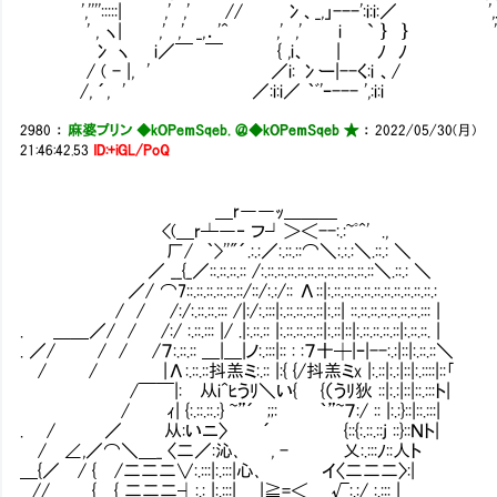
','''':::::| ,' ,' // 冫、_,」---':i:i:／
' , ヽ| ,' ,' _,．'^ ,' ,' i ` ｝ ｝
冫 ヽ i／￣ ￣ { ,i、 | ﾉ ﾉ ＼'
/ ( - |, ' ／i: 冫ー|--く:i 、/
/, ´, ' ／:i:i／ ｀ﾞ'ｰ--- ',:i:i
2980
：
麻婆プリン ◆kOPemSqeb. ＠
◆kOPemSqeb ★
：
2022/05/30(月)
21:46:42.53
ID:+iGL/PoQ
＿r――ｯ＿＿＿
<(＿r┴―‐ フ┘＞＜--:.:~ﾟ^' .,
厂/ ｀>''"´.:.:／:.::.::⌒＼:.:.:＼.::.: ＼
／ __{_／::.::.::.:: /:.::.::.::.::.::.::.::.::.::.::.::＼.::.: ＼
／/ ⌒7::.::.::.::.::.::/::/:.:/:: Λ::|:.::.::.::.::.::.::.::.::.::.::.:
/ / /:/:.::.::.::: /|:/:.:::|:.::.::.::.::|:.::| ::.::.::.::.::.::.::.::: |
. ＿＿／/ / /:/ :.::.::: |/ .|:.::.:: |:.::.::.::.::|:.::|::|:.::.::.::.::|:.::.::. |
. ／/ / / /７:.::.:: ＿|＿|ノ:.:::|:: : :７十┼|ｰ|--:.:|::|:.::.::＼
/ / |Λ:.::.::抖羔ミ:.:: |:{ {/抖羔ミx |:.::|:.:|::|:.::::|::｢
/￣￣|:Ⅵ从i^ﾋうﾘ＼い{ {（うﾘ狄 ::|:.:|::|::.:::ト|
/ ｨ| {:.::.::.:} ~”´ ;;: ｀”~７:/ :: |:.:}::|::.:::|
. / ／ 从:いニ〉 ´ {::{:.::.::j ::}::Ｎ
/ ∠,／⌒＼＿_ 〈二／:沁､ , - 乂:.:::ﾉ::人ト
＿{／ / { /二二二∨:.:::|:.:::|心､ イ〈二二二〉:|
// { { 二二二┤:.: |:.:::| |≧=＜ √:.:/ :.::: |