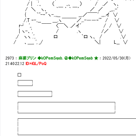
/ | .'., （ .,、 ） / .／ ヽ、
/ ＼ ヽ、 ｀￣ ´ ｀ ￣´ ／ ／ _,,..-'
{ ｀''-‐"ヽ-..,,__ __.／￣￣´ .,,..イ ∨
/.T ‐-..__ ＿.ヽ￣￣￣／,..-――‐'" / ∨
r┘ ',. ￣￣ 〈￣＼ .／イ´ / / ∨
| ヽ-、', / .ヽ /／ ∨
./ ヽヽ .', ロ ｀ロ ヽ、 / .∨
/ 、＿_ ', _/ ＼| L__ ∨
2973
：
麻婆プリン ◆kOPemSqeb. ＠
◆kOPemSqeb ★
：
2022/05/30(月)
21:40:22.12
ID:+iGL/PoQ
□
┌──┐
└──┘
┌──────┐
└──────┘
┌───────────────────┐
│ │
└───────────────────┘
┌────────────────────────
│
│
└────────────────────────