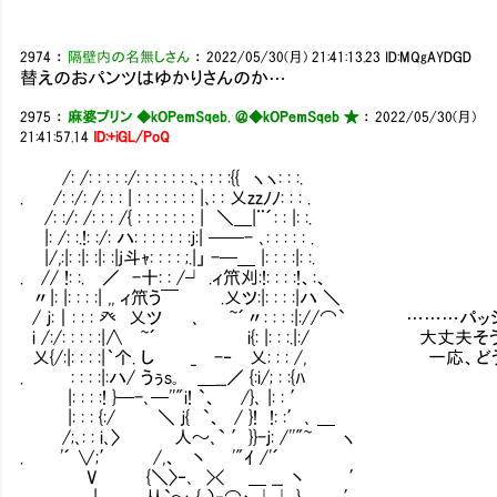
2974
：
隔壁内の名無しさん
：
2022/05/30(月) 21:41:13.23
ID:MQgAYDGD
替えのおパンツはゆかりさんのか…
2975
：
麻婆プリン ◆kOPemSqeb. ＠
◆kOPemSqeb ★
：
2022/05/30(月)
21:41:57.14
ID:+iGL/PoQ
/: /: : : : :/: : : : : : :､: : : :{{ ヽヽ: : :.
. /: :/: /: : : | : : : : : : : |､: : 乂zzﾉﾉ: : : .
/: :/: /: : : /{ : : : : : : : | ＼＿|¨´: : |: :.
|: /: :.!: :/: ハ: : : : : : :ｊ:| ──- ､: : : : : .
|/,:|: :|: :|: :|j斗ｬ: : : : ;.|」 -─＿ |: : : :|: :.
. // !: :.Ⅵ／ -十: : /┘ .ィ笊刈:!: : : :!、:、
〃|: |: : : :| ,, ィ笊う￣ .乂ツ:|: : : :|ハ ＼
/ ｊ:｜: : : 癶 乂ツ ､ ~´〃: : : :|://⌒` ………
i /:/: : : : :|∧ ~´ i{: |: : :.|:/ 
乂{/:|: : : :|｀个. し _ -‐ 乂: : : /, 
. Ⅵ: : : :|:ハ/ うぅs｡ ＿__／ {:i/; : :{ﾊ
|: : : :! }─-､─''"i! `、 /}､ |: : ′
|: : : {:/ ＼ ｊ{ `、 / }! !: :′､ ＿
/;､: : i､〉 人～､` ′}}-ｊ: /''"~ ヽ
. '´ ∨;′ /,、 丶 '"ｲ /'´
V {＼〉‐､ >< ＿ __ 丶 ′
| 从`～､{ ）‐⌒ヽ┴┴ } ′