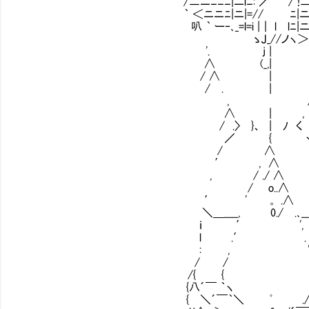
/二ニﾆﾆﾆ|ニiﾆ: ／ / !二二二
｀ ＜ニニﾆ|ニ|=// ﾆ|ニニニ
叭 ｀ ー‐､_=l=i |｜ l lﾆ|ニニ
ゝJ_//ノヽ＞ ´
'. j | 
∧ (_,| 
/ ∧ | 
/ . | 
, 
∧ | ,
/ .〉 }、 | ﾉ く
／ { 
/ ∧ 
′ , ∧ 
, / ./ ∧ 
/ o..∧ ∩.⊂⊃◎ 
′ ' 。 .∧ l | ⊆⊇
＼＿____, 0./ .､_____ Lｌ
ｉ ′ ', . ∩.⊂⊃
l .′ . , l | 
: , ' . Lｌ(⊆
/ / . 
/{ { } 
{八´￣ ｀ヽ / ´￣｀
{ ＼´￣｀＼ ﾟ ./ ´￣｀ /