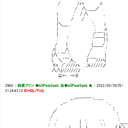
/ /ハ ﾊ
/ ∧､____,／ .
i ,′ / ∧ ,
| ./ ./ .
|＼____ , ':, i
| . ; .ﾊ
| , /´￣｀} i
: ′ :´￣￣} |
/ { {______,/ ,
/{ ∧ / .′
{八´ ￣ ｀:. ./ }
{､ ＼´￣人_ .{´￣'//ハ}
Yﾊ /´////ハ .乂/////ノ
八∧{///////ﾉ
≧=- -=彡
2960
：
麻婆プリン ◆kOPemSqeb. ＠
◆kOPemSqeb ★
：
2022/05/30(月)
21:24:43.10
ID:+iGL/PoQ
＿__,,,,,,,,,、_
_,． '^｀ ´´~^' ､
, '´ ｀ 、
／ ｀ 、
/ ',
,' ,' | ', ', ', ',＿
,' ,' i | .i ', ', <_k''ｰ 、｀ﾞ