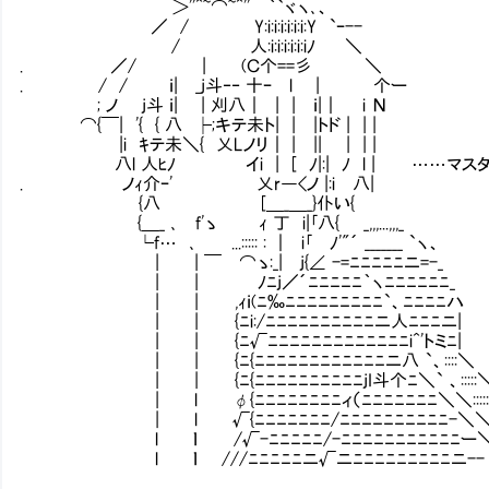
＞''^~⌒~^'' ｀`ヾヽ､、
／ / Y:i:i:i:i:i:i:Y `ｰ--
/ 人:i:i:i:i:i:iﾉ ＼
. ／/ | (Ｃ个==彡 ＼
. / / ｉ| _j斗‐‐ 十ｰ l | 个ー
; ノ j斗 ｉ| | 刈八｜ | | ｉ|｜ i Ν
⌒{￣| '{ { 八 ├;キテ未ト| | |トド | | |
|i ｷテ未＼{ 乂Lノリ｜ | || | | |
八l 人ﾋﾉ イi | [ ﾉ|:| ﾉ l | ……マスタ
. ノｨ介ｰ' 乂r―<ノ |:i 八|
{八 [＿_＿_}仆い{
{＿_ ､ f'ゝ ｨ 丁 i|｢八{ _,,,...,,,_
└f… ､ ...::::: : ｜ i｢ ﾉ'"´ _______ `ヽ、
| | ￣ ⌒ゝ:_| j{∠ -=ﾆﾆﾆﾆﾆニ=-_
| | ﾉﾆj／´ﾆﾆﾆﾆﾆ｀ヽﾆﾆﾆﾆﾆﾆ_
| | ,ｨｉ(ﾆ‰ﾆﾆﾆﾆﾆﾆﾆﾆﾆ`、ﾆﾆﾆﾆハ
| | {ﾆi:/ﾆﾆﾆﾆﾆﾆﾆﾆﾆﾆニ人ﾆﾆﾆニ|
| | {ﾆ√ﾆﾆﾆﾆﾆﾆﾆﾆﾆﾆﾆﾆﾆi^'トミﾆ|
| | {ﾆ{ﾆﾆﾆﾆﾆﾆﾆﾆﾆﾆﾆﾆニ八 `、::::＼
| | {ﾆ{ﾆﾆﾆﾆﾆﾆﾆﾆﾆﾆjI斗个ﾆ＼` 、:::::
| l φ{ﾆﾆﾆﾆﾆﾆﾆﾆィ（ﾆﾆﾆﾆﾆﾆﾆ＼＼::::::
| l √{ﾆﾆﾆﾆﾆﾆﾆ/ﾆﾆﾆﾆﾆﾆﾆﾆﾆﾆ-＼＼:::::
l ｌ /√-ﾆﾆﾆﾆﾆ/-ﾆﾆﾆﾆﾆﾆﾆﾆﾆﾆﾆー＼＼:::
l ｌ ///ﾆﾆﾆﾆﾆニ√ニﾆﾆﾆﾆﾆﾆﾆﾆﾆニ-- ＼＼::