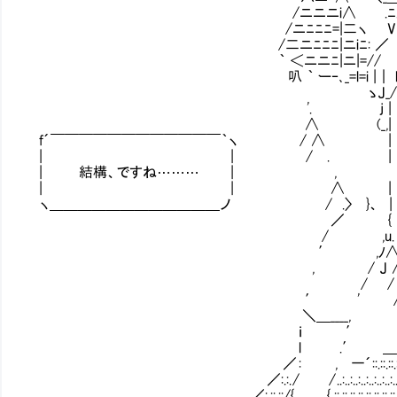
/ニニニi∧ .ﾆ.′ /ニ
/ニﾆﾆﾆ=|二ヽ V /
/二ニﾆﾆﾆ|ニiﾆ: ／ / !
｀ ＜ニニﾆ|ニ|=// ﾆ|ニ
叭 ｀ ー‐､_=l=i |｜ l lﾆ|
ゝJ_//ノヽ＞ 
'. j |
∧ (_,|
f´￣￣￣￣￣￣￣￣￣￣￣￣｀ヽ / ∧
| | / . |
| 結構、ですね……… | ,
| | ∧ | 
ヽ＿＿＿＿＿＿＿＿＿＿＿＿ ノ / .〉 }、 | 
／ { 
/ ,u. 
′ ,ﾉ∧ 
, / J ∧
/ / ∧
′ ' / ∧
＼＿____, / .､___
ｉ ′ ',
l .′ ＿＿＿ 
／ : , 一´::.::.::.::.::.:..:
／:.:. / / ..:..:..:..:..:..:..:..:..:..:..:
／:.::.::/{ { .::.::.::.::.::.::.::.::.::.::.::.