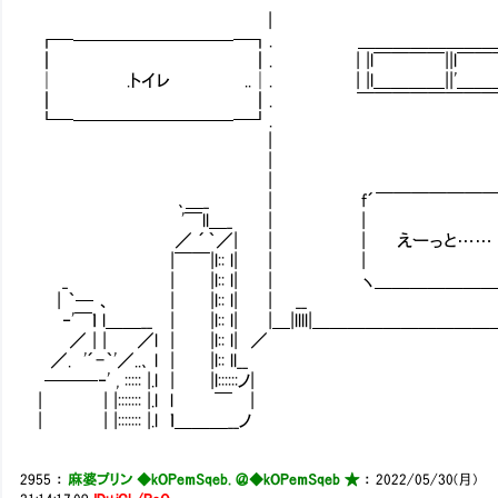
|
┏━─────────━┓. ＿＿＿＿＿＿
┃ ┃. | |l￣￣￣￣||l￣￣￣￣ 
│ .トイレ ..│. | |l＿＿＿＿||'＿＿＿
┃ ┃. ￣￣￣￣￣￣￣￣￣￣ | ＼＼: : : :
┗━─────────━┛. | ＼＼_::::::::
| | |l＼
| | |
| | || ＼＼ 
､＿_ | f´￣￣￣￣￣￣￣ ｀ヽ | ||
'￣ll＿_ | | 
／ ´｀／| | | えーっと…
|￣￣|l:: l| | | 
_ | |l:: l| | ヽ＿＿＿＿＿
| ｀─ 、 | |l:: l| 
‐'￣ｌ l＿＿__ | |l:: l| |＿|llll|＿＿＿＿＿＿
／ | | ／l | |l:: l
／. '´-｀'／..､ l | |l:: 
───‐' , ::::: |.l | |l::
| | |::::::: |.l l ￣ |
| | |::::::: |.l ｌ＿＿＿__ノ
2955
：
麻婆プリン ◆kOPemSqeb. ＠
◆kOPemSqeb ★
：
2022/05/30(月)