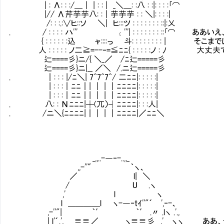
| : Λ: : :/＿｜ | : : | _＼＿: :八 : :|: : : :｢⌒
|// Λ芹芋芋八: :｜芋芋芋 : : ＼|: : : :|
/: : :.:∨ヒ::ソ ＼| ヒ:::ツ : : : : : : : ::|:乂
. / : : : : ハ''' ι'''| : : : : : : : ::｢⌒ ああいえ
{ : : : : : :込 ャ::::っ 斗: : : : : : : : 
人 : : : : : ノ二≧=--‐=≦ﾆﾆ{ : : : : :ノ : ﾉ 大
辷====彡}ニ/{ ＼_／ /ﾆ辷=====彡
辷====彡}ニ|__ ／＼ /.ニ辷=====彡
. ｜: : : |/ﾆ＼| 7^7^7^/ 二ﾆﾆ|: : : : :|
| : : :｜ﾆﾆ｜| | | ｜ﾆﾆﾆﾆ|: : : : :|
| : : :｜ﾆﾆ｜| | | ｜ﾆﾆﾆﾆ|: : : : :|
. 八: : Νﾆﾆﾆ|┼(兀）┤ﾆﾆﾆﾆ|: : :人|
. /ニ＼{ﾆﾆﾆﾆ|｜ | | ｜ﾆﾆﾆﾆ|／ﾆﾆ＼
_,,..-―‐-..,,_
,,-''" ｀ヽ、
／ l| ＼
/ U .ヽ
,' l ヽ
l ＿＿＿＿l ヽ-―‐tｲ''"´ ',‐-、
,-''"| ｀′ ｀′ .〃 .lヽ .'.,
| l'´.', ≡≡／ ヽ≡≡彡 ,' ヽヽ_ ああ、