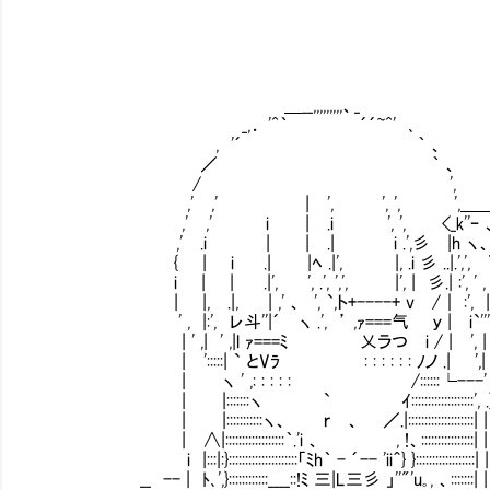
＿__,,,,,,,,,、_
_,． '^｀ ´´~^' ､
, '´ ｀ 、
／ ｀ 、
/ ',
,' ,' | ', ', ', ',＿
,' ,' i | .i ', ', <_k''ｰ 、｀ﾞ
,' .i | | .| i .',彡 |h ヽ、｀ﾞ' ､
{ | i .| |ﾍ .|', |, .i 彡 ..|.',', ＼
i | | .|', ', .', ',', |', | 彡.| :', ' , .'
| |, .|, | ,' 、 ', `,ト+----+ v /｜ :', | , '
' , |:', レ斗''|´ ヽ .', ’ ,ｧ===气 ｙ | i`'''k
| ' ,| ' ,|l ｧ===ﾐ 乂ラつ i / | ', | .'
| ':::::| ` とVﾗ : : : : : : ﾉノ .| ',| ',
| ヽ ' ,: : : : : /::::::└---
| |:::::::ヽ ` ｲ:::::::::::::::::::', .}
| |:::::::::::ヽ、 ｒ 、 ／.|::::::::::::::::
| ∧|::::::::::::::::::｀.'i 、 , !、::::::::::::::::
i |:::|:}:::::::::::::::::::::「ﾐh｀ - ´-- 'ii＾} }::::::::::::::::
__ -- | ﾄ､',}::::::::::::____::!ﾐ 三|L三彡 」''"'u｡, 、::::