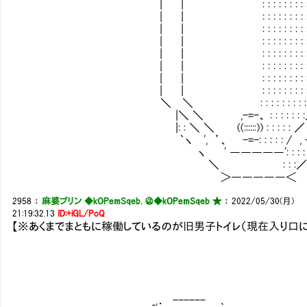
| | : : : : : : : : : : : 
| | : : : : : : : : : : : 
| | : : : : : : : : : : : 
| | : : : : : : : : : : : 
| | : : : : : : : : : : : 
| | : : : : : : : : : : : 
| | : : : : : : : : : : : 
| | : : : : : : : : : : : 
＼ ＼ : : : : : : : : : : 
|＼ ＼ ,-=-、 : : : : : : :／
|: : ＼ ＼ ((::::::)) : : : : : ／ ／:
｀ヽ ', ’、 -=-: : : : : / , -
ヽ ' ―――――': : : : 
＼ : : :
＞―――――＜
2958
：
麻婆プリン ◆kOPemSqeb. ＠
◆kOPemSqeb ★
：
2022/05/30(月)
21:19:32.13
ID:+iGL/PoQ
【※あくまでまともに稼働しているのが旧男子トイレ（現在入り口
_,． ------ ､