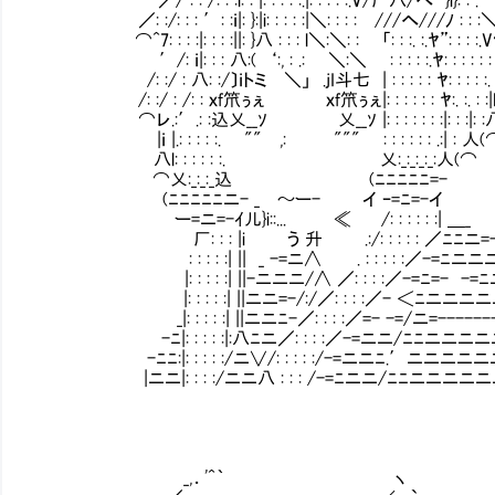
／: :/: : : ′: :ｉ|: }:|i: : : : :|＼: : : :Ⅵ///へ///ﾉ : : :
⌒^7: : : :|: : : :||: }八 : : : l＼:＼: : Ⅵ「: : :. :.ﾔ”: : : :.
′/: ｉ|: : : 八:( ‘:, : .: ＼:＼ Ⅵ: : : : :.ﾔ: : : : : :
/: :/ : 八: :/〕ｉトミ ＼」 .jI斗七 | : : : : : ﾔ: : : : :. 
/: :/ : /: : ｘf笊ぅぇ ｘf笊ぅぇ|: : : : : : ﾔ:. :. : :|
⌒レ.:′.: :込乂__ｿ 乂__ｿ |: : : : : : :|: : :|: :
|ｉ |.: : : : :. "" ,: """ : : : : : : 
八l: : : : : :. 乂:_:_:_:_:人(
⌒乂:_:_:_込 (ﾆﾆﾆﾆﾆ=- 濡
(ﾆﾆﾆﾆﾆニ- _ ～ー- イ ｰ=ﾆ=-イ
ー=ニ=-ｲ儿}i::... ≪ /: : : : : :| ＿_
厂: : : |i う 升 .:/: : : : : ／ﾆﾆニ=
: : : : :| || _ -=ニ∧ . : : : : :／-=ﾆニニニ
|: : : : :| ||-ニニニ/∧ ／: : : :／-=ﾆ=- -=
|: : : : :| ||ニニ=-/:/／: : : :／- ＜ﾆニニニ
_|: : : : :| ||ニニﾆ-／: : : :／=- -=/ニ=-------
-ﾆ|: : : : :|:八ﾆニ／: : : :／-=ニニ/ﾆﾆニニニ
-ﾆﾆ:|: : : : :/ニ∨/: : : : :/-=ニニﾆ.′ニニニニ
|ニニ|: : : :/ニニ八 : : : /-=ﾆニニ/ﾆﾆニニニニ
_,．'^｀ ヽ