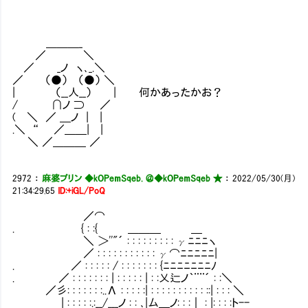
＿＿＿_
／ ＼
／ _ノ ヽ､_.＼
／ （●） （●） ＼
| （__人__） | 何かあったかお？
/ ∩ノ ⊃ ／
( ＼ ／ ＿ノ | |
.＼ “ ／＿＿| |
＼ ／＿＿＿ ／
2972
：
麻婆プリン ◆kOPemSqeb. ＠
◆kOPemSqeb ★
：
2022/05/30(月)
21:34:29.65
ID:+iGL/PoQ
／⌒
. { : :{ ＿＿＿ ＿
＼ ＞''"´ : : : : : : : : : γﾆﾆﾆヽ
／ : : : : : : : : : : : γ⌒ﾆﾆﾆﾆﾆ|
. ／ : : : : : / : : : : : : : {ﾆﾆﾆﾆﾆﾆﾆﾉ
. ／ : : : : : : : | : : : : : | : :乂辷ノ｀¨¨´ : :＼
／彡: : : : : : :..Λ : : : : :| : : : : : : : : : : ::| : : : ＼
| : : : : :.:__/___ノ : : ､|厶＿ノ: : :｜ : |: : : :ト--