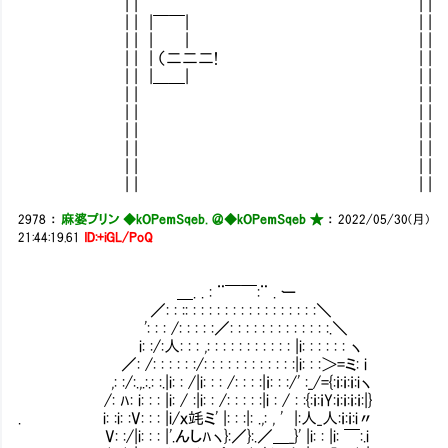
| | | |
| | |￣￣| | |
| | | | | |
| | | （二二二! | |
| | |＿＿| | |
| | | |
| | | |
| | | |
| | | |
| | | |
| | | |
2978
：
麻婆プリン ◆kOPemSqeb. ＠
◆kOPemSqeb ★
：
2022/05/30(月)
21:44:19.61
ID:+iGL/PoQ
＿. . : ¨￣￣:¨ . ー
／: : :: : : : : : : : : : : : : : : : :＼
': : : /: : : : :／: : : : : : : : : : : : :.＼
i: :/:人: : : ,: : : : : : : : : : : |i: : : : : : ヽ
／: /: : : : : :/: : : : : : : : : : : :|i: : :＞=ミ: i
,: :/:.,.:.: :.|i: : /|i: : : /: : : :|ｉ: : :/' :_/={:ｉ:ｉ:ｉ:iヽ
/: ﾊ: i: : : |i: / :|i: : /: : : : :|i : / : :{:ｉ:ｉY:ｉ:ｉ:ｉ:ｉ:|}
. i: :i: :V: : : |i/ｘ竓ミ' |: : :|: .,: , ' |:人_人:ｉ:ｉ:i〃
V: :/|i: : : |'.んしﾊヽ}:／}:.／＿_}' |i: : |i: ￣:.i