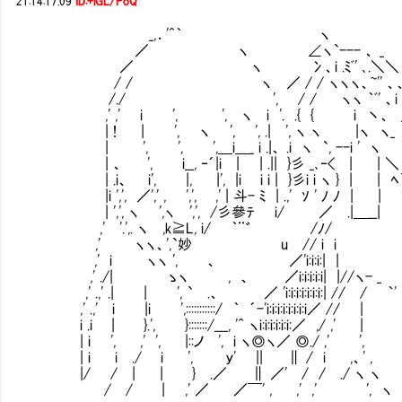
21:14:17.09
ID:+iGL/PoQ
_,．'^｀ ヽ
／ ヽ ∠ヽ`--- 、 _
／ ヽ 冫、i .ﾐﾞ' ､.＼＼
/ / ヽ ／ / / ヽヽヽ、~'' 、、
/./ ', / / ヽヽ ｀ﾞ' 、i -
,' ,' i ', ', ヽ i '. .{ { i 丶、 
| ! | ', ヽ ', ', .| ', ヽ ヽ |ヽ ヽ_
| ', ', ',＿i＿_ i .|、 .i ヽ `, --i ' ヽ 
| 、 ', i__, ‐´|i | | .|| }彡 _､‐< | |
| .i、 i', |, |', |i i i | }彡i i ヽ } | | ﾍ
|i ',', ／',' , ',', ,' | 斗- ﾐ | .,' ｿ ' ﾉ ﾉ | | '
| ',', ヽ ',ヽ ',', /彡參ﾃ i/ ／ .|＿__
,' '.',. ヽ ,k≧L, i/ ｀¨゛ /ﾉ/ i
,' ヽヽ、',`妙 u // i i }',
,' i ヽヽ ', 、 ／'i:i:i:| | | '
,' ./| ゝヽ , 、 ／i:i:i:i:i| |//ヽ- _
,' .,' .| | ', ` .、 ／ 'i:i:i:i:i:i:i:| // / ｀' 
,' .,' i |i ',:::::::::::/ ｀ ´-'i:i:i:i:i:i:i:i／ // |
i .i | }.', }:::::::/___, '^ ヽi:i:i:i:i:i:／ ,/ ,' |
| i ', ,' ', |::ノ ', i ヽ◎ヽ／ ◎./ ,' 
| i i ./ i ', ｙ' || ∥ / i ,、' 
|/ / | | } .／ ∥ ／' / / ./ ヽ
/ / | ,' ／ ／￣' , ,' ,' ', ヽ _,