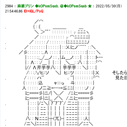
2984
：
麻婆プリン ◆kOPemSqeb. ＠
◆kOPemSqeb ★
：
2022/05/30(月)
21:54:46.86
ID:+iGL/PoQ
／⌒
. { : :{ ＿＿＿ ＿
＼ ＞''"´ : : : : : : : : : γﾆﾆﾆヽ
／ : : : : : : : : : : : γ⌒ﾆﾆﾆﾆﾆ|
. ／ : : : : : / : : : : : : : {ﾆﾆﾆﾆﾆﾆﾆﾉ
. ／ : : : : : : : | : : : : : | : :乂辷ノ｀¨¨´ : :＼
／彡: : : : : : :..Λ : : : : :| : : : : : : : : : : ::| : : : ＼
| : : : : :.:__/___ノ : : ､|厶＿ノ: : :｜ : |: : : :ト--
| : Λ: : :/＿｜ | : : | _＼＿: :八 : :|: : : :｢⌒
|// Λ芹芋芋八: :｜芋芋芋 : : ＼|: : : :|
/: : :.:∨ヒ::ソ ＼| ヒ:::ツ : : : : : : : ::|
. / : : : : ハ''' ι'''| : : : : : : : 
{ : : : : : :込 ャ::::っ 斗: : : : : : : : |
人 : : : : : ノ二≧=--‐=≦ﾆﾆ{ : : : : :ノ : ﾉ
辷====彡}ニ/{ ＼_／ /ﾆ辷=====彡
辷====彡}ニ|__ ／＼ /.ニ辷=====彡
. ｜: : : |/ﾆ＼| 7^7^7^/ 二ﾆﾆ|: : : : :|
| : : :｜ﾆﾆ｜| | | ｜ﾆﾆﾆﾆ|: : : : :|
| : : :｜ﾆﾆ｜| | | ｜ﾆﾆﾆﾆ|: : : : :|
. 八: : Νﾆﾆﾆ|┼(兀）┤ﾆﾆﾆﾆ|: : :人|
. /ニ＼{ﾆﾆﾆﾆ|｜ | | ｜ﾆﾆﾆﾆ|／ﾆﾆ＼