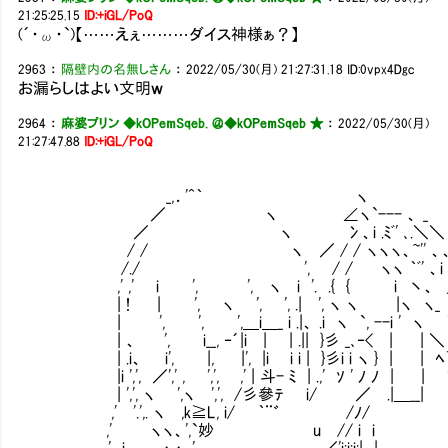
21:25:25.15
ID:+iGL/PoQ
(´・ω・`)【……えぇ………ダイス神様ぁ？】
2963
：
隔壁内の名無しさん
：
2022/05/30(月) 21:27:31.18
ID:0vpx4Dgc
お漏らしはよい文明ｗ
2964
：
麻婆プリン ◆kOPemSqeb. ＠
◆kOPemSqeb ★
：
2022/05/30(月)
21:27:47.88
ID:+iGL/PoQ
_,．'^｀ ヽ
／ ヽ ∠ヽ`--- 、 _
／ ヽ 冫、i .ﾐﾞ' ､.＼＼
/ / ヽ ／ / / ヽヽヽ、~'' 、、
/./ ', / / ヽヽ ｀ﾞ' 、i -
,' ,' i ', ', ヽ i '. .{ { i 丶、 
| ! | ', ヽ ', ', .| ', ヽ ヽ |ヽ ヽ_
| ', ', ',＿i＿_ i .|、 .i ヽ `, --i ' ヽ 
| 、 ', i__, ‐´|i | | .|| }彡 _､‐< | |
| .i、 i', |, |', |i i i | }彡i i ヽ } | | ﾍ
|i ',', ／',' , ',', ,' | 斗- ﾐ | .,' ｿ ' ﾉ ﾉ | | '
| ',', ヽ ',ヽ ',', /彡參ﾃ i/ ／ .|＿__| .
,' '.',. ヽ ,k≧L, i/ ｀¨゛ /ﾉ/ ii 
,' ヽヽ、',`妙 u // i i }',
,' i ヽヽ ', 、 ／'i:i:i:| | | '