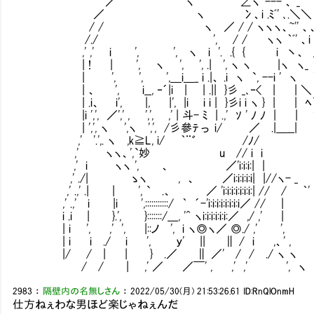
／ ヽ ∠ヽ`--- 、 _
／ ヽ 冫、i .ﾐﾞ' ､.＼＼
/ / ヽ ／ / / ヽヽヽ、~'' 、、
/./ ', / / ヽヽ ｀ﾞ' 、i -
,' ,' i ', ', ヽ i '. .{ { i 丶、 
| ! | ', ヽ ', ', .| ', ヽ ヽ |ヽ ヽ_
| ', ', ',＿i＿_ i .|、 .i ヽ `, --i ' ヽ 
| 、 ', i__, ‐´|i | | .|| }彡 _､‐< | |
| .i、 i', |, |', |i i i | }彡i i ヽ } | | ﾍ
|i ',', ／',' , ',', ,' | 斗- ﾐ | .,' ｿ ' ﾉ ﾉ | | '
| ',', ヽ ',ヽ ',', /彡參ﾃ っ i/ ／ .|＿_
,' '.',. ヽ ,k≧L, i/ ｀¨゛ /ﾉ/ ii 
,' ヽヽ、',`妙 u // i i }',
,' i ヽヽ ', 、 ／'i:i:i:| | | '
,' ./| ゝヽ , 、 ／i:i:i:i:i| |//ヽ- _
,' .,' .| | ', ` .、 ／ 'i:i:i:i:i:i:i:| // / ｀' 
,' .,' i |i ',:::::::::::/ ｀ ´-'i:i:i:i:i:i:i:i／ // |
i .i | }.', }:::::::/___, '^ ヽi:i:i:i:i:i:／ ,/ ,' |
| i ', ,' ', |::ノ ', i ヽ◎ヽ／ ◎./ ,' 
| i i ./ i ', ｙ' || ∥ / i ,、' 
|/ / | | } .／ ∥ ／' / / ./ ヽ
/ / | ,' ／ ／￣' , ,' ,' ', ヽ _,
2983
：
隔壁内の名無しさん
：
2022/05/30(月) 21:53:26.61
ID:RnQlOnmH
仕方ねぇわな男ほど楽じゃねぇんだ