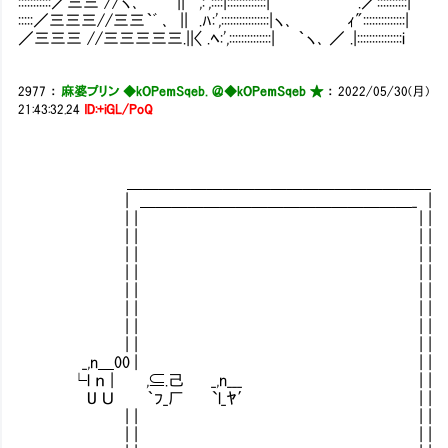
:::::::::::／三三 //ヽ､ || ',:',::::|:::::::::::::| .／::::::::::|
:::::／三三三//三三｀ﾞ ､ || .ﾊ:',::::::::::::::::|ヽ､ ｨ"::::::::::::::|
／三三三 //三三三三三.||〈 .ﾍ:',::::::::::::::| ｀ヽ､ ／ .|:::::::::::::::i
2977
：
麻婆プリン ◆kOPemSqeb. ＠
◆kOPemSqeb ★
：
2022/05/30(月)
21:43:32.24
ID:+iGL/PoQ
＿＿＿＿＿＿＿＿＿＿＿＿＿＿＿＿＿＿＿
| ＿＿＿＿＿＿＿＿＿＿＿＿＿＿＿＿＿_ |
| | | |
| | | |
| | | |
| | | |
| | | |
| | | |
| | | |
| | | |
_,n＿00 | | |
└l ｎ | ,⊆.己 _,n___ | |
U Ｕ ｀ﾌ_厂 `l_ﾔ′ | |
| | | |
| | | |