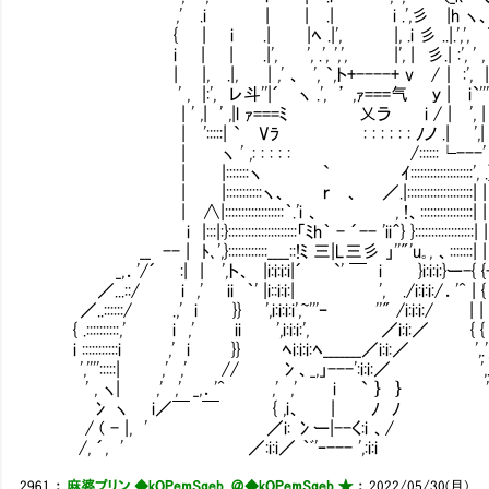
,' .i | | .| i .',彡 |h ヽ、｀ﾞ' ､
{ | i .| |ﾍ .|', |, .i 彡 ..|.',', ＼
i | | .|', ', .', ',', |', | 彡.| :', ' , .'
| |, .|, | ,' 、 ', `,ト+----+ v /｜ :', | , '
' , |:', レ斗''|´ ヽ .', ’ ,ｧ===气 ｙ | i`'''k
| ' ,| ' ,|l ｧ===ﾐ 乂ラ i / | ', | .'
| ':::::| ` Vﾗ : : : : : : ﾉノ .| ',
| ヽ ' ,: : : : : /::::::└---
| |:::::::ヽ ` ｲ:::::::::::::::::::', .}
| |:::::::::::ヽ、 ｒ 、 ／.|::::::::::::::
| ∧|::::::::::::::::::｀.'i 、 , !、:::::::
i |:::|:}:::::::::::::::::::::「ﾐh｀ - ´-- 'ii＾} }:::
__ -- | ﾄ､',}::::::::::::____::!ﾐ 三|L三彡 」''"'u｡
_,．'/´ :| | ',ト、 |i:i:i:i|´ `' ￣ i }i:i:i:}ー-{ 
／...::/ i ,' ii ｀' |i::i:i:| ', ./i:i:i:/．
／..::::::/ .,' i }} ',i:i:i:i',~'''ｰ ''" /i:i:
{ .::::::::::,' i ,' ii ',i:i:i:', ／i:i
i :::::::::::i ,' i }} ﾍi:i:i:ﾍ_______／i:i
','''':::::| ,' ,' // 冫、_,」---':i:i:／
' , ヽ| ,' ,' _,．'^ ,' ,' i ` ｝ ｝
冫 ヽ i／￣ ￣ { ,i、 | ﾉ ﾉ ＼'
/ ( - |, ' ／i: 冫ー|--く:i 、/
/, ´, ' ／:i:i／ ｀ﾞ'ｰ--- ',:i:i
2961
：
麻婆プリン ◆kOPemSqeb. ＠
◆kOPemSqeb ★
：
2022/05/30(月)