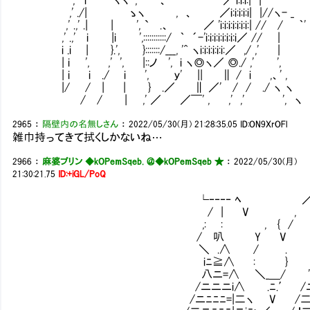
,' ./| ゝヽ , 、 ／i:i:i:i:i| |//ヽ- _
,' .,' .| | ', ` .、 ／ 'i:i:i:i:i:i:i:| // / ｀' 
,' .,' i |i ',:::::::::::/ ｀ ´-'i:i:i:i:i:i:i:i／ // |
i .i | }.', }:::::::/___, '^ ヽi:i:i:i:i:i:／ ,/ ,' |
| i ', ,' ', |::ノ ', i ヽ◎ヽ／ ◎./ ,' 
| i i ./ i ', ｙ' || ∥ / i ,、' 
|/ / | | } .／ ∥ ／' / / ./ ヽ
/ / | ,' ／ ／￣' , ,' ,' ', ヽ _,
2965
：
隔壁内の名無しさん
：
2022/05/30(月) 21:28:35.05
ID:ON9XrOFl
雑巾持ってきて拭くしかないね…
2966
：
麻婆プリン ◆kOPemSqeb. ＠
◆kOPemSqeb ★
：
2022/05/30(月)
21:30:21.75
ID:+iGL/PoQ
└‐‐‐‐ ﾍ ／ー‐
/ | V , | 
,: : , { / ｉ
/ 叭 Y V .
＼ .∧ / . .′
iﾆ≧∧ : } .≦二| ｀Y
八ニ=∧ ＼_＿/ '
/ニニニi∧ .ﾆ.′ /ニﾆ=-| 
/ニﾆﾆﾆ=|二ヽ V 