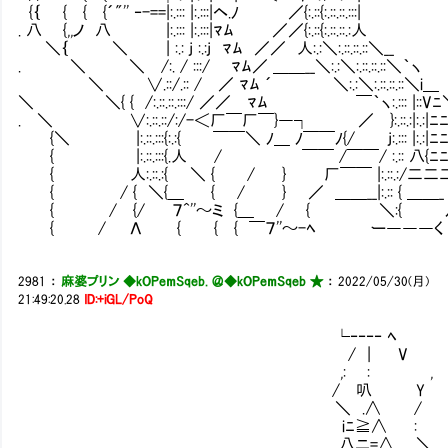
{｛ { { {´"'' ‐-==|:.::: |:.:::|ヘ.ﾉ ／{:.::{:.::.::.:::|
. 八 {,,ノ 八 |:.::: |:.:::|ﾏﾑ ／／{:.::{:.::.::.:人
＼｛ ＼ | :.: j :.:j ﾏﾑ ／／ 人:.:＼:.::.::.::＼__
. ＼ ＼ /:. / :::/ ﾏﾑ／ ＿＿__＼:.:＼:.::.::.::＼｀ヽ
＼ ∨.::/.:: / ／ ﾏﾑ ´ ＼:.:＼:.::.::.::＼i＿
＼ ＼{ { /:.::.::.:::/ ／／ ﾏﾑ ￣｀ヽ:.::: |::Vﾆ
. ＼ ∨:.::.::/:/-＜厂￣厂￣}―┐ ／ }:.::.:|:.:|ﾆﾆ
{＼ |:.::.:::{:.:{ ￣￣＼ ﾉ＿ ﾉ￣￣ﾉ{/ j:.::: |:.:|ﾆﾆ
{ |:.::.:::{.人 / ￣￣ /￣￣/ :.:: 八{ﾆﾆ
{ 人:.::.:{ ＼ { / } 厂￣￣ |:.::.:/二二二
{ / { ＼{＿ { / } ／ ＿＿__|:.:: { ＿＿_
{ / {/ ７^''～ミ {＿ / { ＼:{ 
{ / Λ { { { ￣７''～-ﾍ ー―――く
2981
：
麻婆プリン ◆kOPemSqeb. ＠
◆kOPemSqeb ★
：
2022/05/30(月)
21:49:20.28
ID:+iGL/PoQ
└‐‐‐‐ ﾍ ／ー
/ | V , |
,: : , { / 
/ 叭 Y V .
＼ .∧ / . .
iﾆ≧∧ : } .
八ニ=∧ ＼_＿/ 'ニ