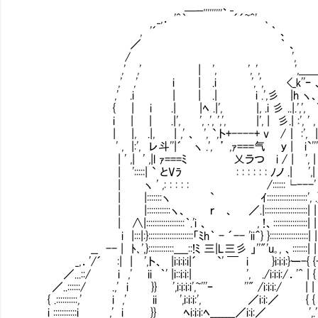
＿__,,,,,,,,,、_
_,． '^｀ ´´~^' ､
, '´ ｀ 、
／ ｀ 、
/ ',
,' ,' | ', ', ', ',＿
,' ,' i | .i ', ', <_k''ｰ 、｀ﾞ
,' .i | | .| i .',彡 |h ヽ、｀ﾞ' ､
{ | i .| |ﾍ .|', |, .i 彡 ..|.',', ＼
i | | .|', ', .', ',', |', | 彡.| :', ' , .'
| |, .|, | ,' 、 ', `,ト+----+ v /｜ :', | , '
' , |:', レ斗''|´ ヽ .', ’ ,ｧ===气 ｙ | i`'''k
| ' ,| ' ,|l ｧ===ﾐ 乂ラつ i / | ', | .'
| ':::::| ` とVﾗ : : : : : : ﾉノ .| ',| ',
| ヽ ' ,: : : : : /::::::└---
| |:::::::ヽ ` ｲ:::::::::::::::::::', .}
| |:::::::::::ヽ、 ｒ 、 ／.|:::::::::::::::
| ∧|::::::::::::::::::｀.'i 、 , !、::::::::::::::::
i |:::|:}:::::::::::::::::::::「ﾐh｀ - ´-- 'ii＾} }::::::::::::::::
__ -- | ﾄ､',}::::::::::::____::!ﾐ 三|L三彡 」''"'u｡, 、::::
_,．'/´ :| | ',ト、 |i:i:i:i|´ `' ￣ i }i:i:i:}ー-{ 
／...::/ i ,' ii ｀' |i::i:i:| ', ./i:i:i:/．
／..::::::/ .,' i }} ',i:i:i:i',~'''ｰ ''" /i:i:
{ .::::::::::,' i ,' ii ',i:i:i:', ／i:i
i :::::::::::i ,' i }} ﾍi:i:i:ﾍ_______／i:i