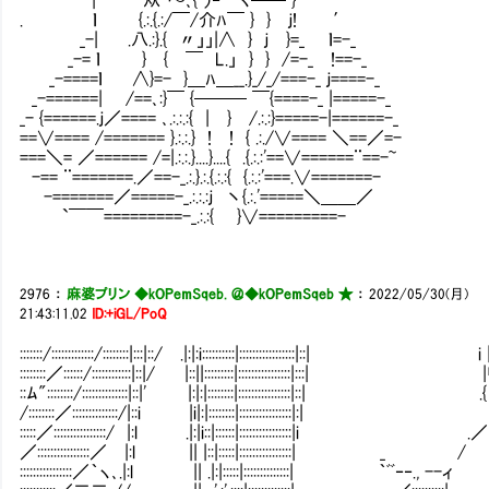
. ｌ {.:.{.:/￣/介ﾊ￣ } } ｊ! ′
_-| .八.:}.{ 〃」」|∧ } ｊ }=_ ｌ=-_
_-= ｌ }Ⅵ{ ￣ L.」 } } /=-_ !==-_
_-====ｌ ∧}=- }＿ﾊ＿__.}_/_/===-_ ｊ====-_
_-======| /==､:}￣ {─── ￣{====-_ |=====-_
_- {======.ｊ／==== ､.:.:.:{ | } /.:.:}=====-|======-_
==∨==== /======= }.:.:.} ! ! { .:./∨==== ＼==／=-
===＼= ／====== /=|.:.:.}....}....{ .{.:.:'==∨======¨==-~
-== ¨=======.／==-_.:.}.:.{.:.:{ {.:.:'===.∨=======-
-=======／=====-_.:.:.:ｊ 丶{.:.'=====＼＿＿／
`￣￣=========-_.:.:{ }∨=========-
2976
：
麻婆プリン ◆kOPemSqeb. ＠
◆kOPemSqeb ★
：
2022/05/30(月)
21:43:11.02
ID:+iGL/PoQ
:::::::/:::::::::::::/::::::::|:::|::/ .|:|:i::::::::::|:::::::::::::::::|::| i |
::::::::／::::::/::::::::::::|::|/ |::||:::::::::|::::::::::::::::|:::| 
::ﾑ"::::::::/::::::::::::::|::|' |:|:|::::::::|::::::::::::::::|::| .{
/::::::::／::::::::::::::/|::i |i|:|::::::::|::::::::::::::::|:|
:::::／::::::::::::::::/ |:l .|:|i::|::::::|::::::::::::::::|i .／
／::::::::::::::::／ |:l || |::|:::::|:::::::::::::::
::::::::::::::::／｀ヽ､.|:l || .|:|:::::|::::::::::::::| ｀ﾞﾞ‐‐., --ィ