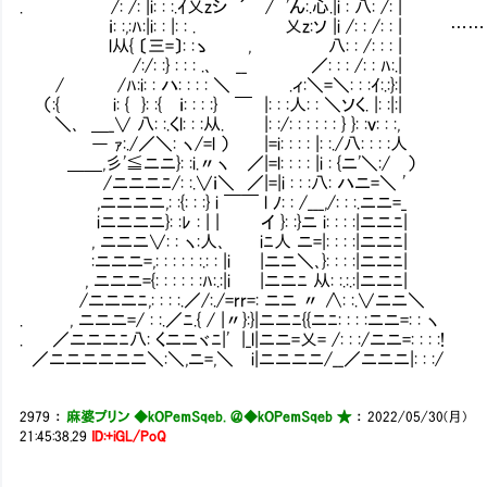
. /: /: |i: : :.ｲ乂zシ ´ / 'ん:.心.|i : 八: /: |
ｉ: :,:ﾊ:|i: : |: : . 乂z:ソ |i /: : /: : 
l从{ 〔三=〕: :ゝ , 八: : /: : : |
/:/: :} : : : .､ __ ／: : : /: : ﾊ:.|
/ /ﾊ:i: : ハ: : : : ＼ .ィ:＼=＼: : :ｲ:.:}:|
（:{ i: { }: :{ ｉ: : : :} ￣ |: : :人: : ＼ソく. |: :|:|
＼､ ＿_∨ 八: :.くl: : :从. |: :/: : : : : : } }: :ｖ: : :,
― ｧ:./／＼: ヽ/=l ） |=i: : : : |: :./八: : : :人
＿＿,彡'≦ニニ}: :i.〃ヽ ／|=l: : : : |i : {ニ'＼:/ ）
/ニニニﾆ/: :.∨ｉ＼ ／|=|i : : :八: ハニ=＼ '
,ニニニニ,: :{: : :} i ￣￣ l ﾉ: : /___,/: : :.ニニ=_
iニニニニ}: :ﾚ : | | イ }: :}ニ i: : : :|ニニﾆ|
, ニニニ∨: : ヽ:人､ iﾆ人 ニ=|: : : :|ニニﾆ|
:ニニニ=,: : : : : :.: : |i |ニニ＼､}: : : :|ニニﾆ|
, ニニニ={: : : : : :ﾊ:.:|i |ニニﾆ 从: :.:.:|ニニﾆ|
/ニニニﾆ,: : : :.／/:./=rr=: ニニ 〃 ∧: :.∨ニニ＼
. , ニニニ=/ : :.／ﾆ.{ / |〃}:}|ニニﾆ{{ニﾆ: : : :ニニ=: : ヽ
. ／ニニニﾆ八: くニニヾﾆ|' |_l|ニニ=乂= /: : :/ニニ=: : : :!
／ニニニニニニ＼:＼,ニ=,＼ i|ニニニニ/__／ニニニ|: : :/
2979
：
麻婆プリン ◆kOPemSqeb. ＠
◆kOPemSqeb ★
：
2022/05/30(月)
21:45:38.29
ID:+iGL/PoQ