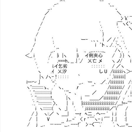
_,．'^｀ ｀ﾞ' 、
_,．' ｀ﾞ' 、
／ ＼
/ 冫'k' ￣￣ `ー
/ ', i￣ヽく`～､
/ .', ', ＼ ｀ﾞ'ｰ-
/ } ', ＼
i ', ー- ､、、 i ／ /.,' .'
/ ', i ｀ト 、./. ,'-、 '
/ _,．'^ i ., _,,..､､､..,,_ /ヽ', 
＜_, i /, |i |ヽ |i イ俐夾心 ㍉ / .} 
', ,' ,===h、__ .| ',/ 乂亡 メ ヽ
', i.イ乞劣 : : : : : : / ／ヽ ', 
ヽ .ｲ 乂汐 し U /i:i:i:i:i:iヽ＞-
|ヽ ﾉヽ- ! : : : : : ` , ' ,'i:i:i:i:i:i:
iー～ ,| 'ｰ', _,． ー 、 .／. /i:i:i:i:i:i:i:
ヽ'':::::::::::::ゝ、 , ' ヽ、 .ｒ '´ /i:i:i:i:i:i:i:
', ''::::::::::::::::::i ','''ｰ 、 ／ /i:i:i:i:i
', ''::::::::::::::::!、 |ヽ i ￣＿＿／i:i:i:i:i:i:i:i:/ γ 
.', ''::::::::::::::: 〉、 | i |i:i:i:i:i:i:i:i:i:i:i:i:i:i:i:i:i:i::/_,,,!=‐''
i ヽ::::::::::( ヽ _| ', ' ,i:i:i:i:i:i:i:i:i:i:i:i:i:i／''
/ .} ヽ::／ 丶 ____| ーr ﾍ二 , ヘ-- ' i .i .|
/ | V 」,,｡‐' < r ゛￣ヽ- i '￣ .| 
/ ｊ _,． －---'^,_,．---!´ 冫-く￣',' ', ヽ_,,,