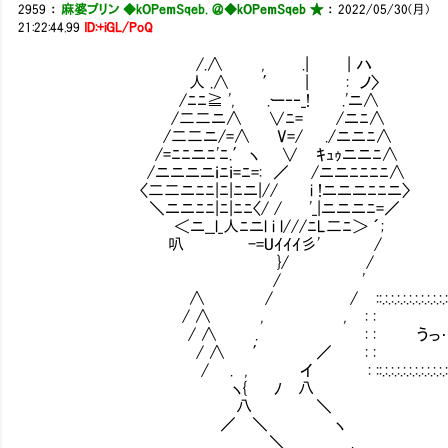
2959
：
麻婆プリン ◆kOPemSqeb. ＠
◆kOPemSqeb ★
：
2022/05/30(月)
21:22:44.99
ID:+iGL/PoQ
/.∧ , .| | ハ
人 .∧ ′ | : ノ〉
/ﾆﾆ≧ ', .ー‐‐_! .'ニ∧
/二二ニ∧ ∨ﾆ= /ニﾆ∧
/二二ニ/=∧ V=/ ./ニニﾆ∧
/=ﾆﾆニﾆ'ﾆ.′ヽ ∨ ｷｭｩニニﾆ∧
/ニニニニｉﾆｉ=ﾆ=: ／ /ニニﾆﾆﾆﾆ∧
〈二二ニﾆﾆ|ﾆ|ﾆニ|// i !ニニニﾆﾆニ〉
＼ニニﾆﾆ|ﾆ|ﾆﾆ〈/ / '_|ニニニﾆ=／
＜ニ__l_人ﾆニl i l///ﾆL二ﾆ＞ ´;
叭 -=Uｲｲｲ彡' /
}/ /
/ '
∧ / / ::.:.:.:.:.:.:.:.:.:.:.:.:.:.:.:.:.:.:.:.:.:.:.
/ ∧ , , : : :
/ ∧ . : : うっ……… 
/ ∧ ′ ／ : : :
/ . , イ : ::.:.:.:.:.:.:.:.:.:.:.:.:.:.:.:.:.:.:.:.:.:.:
ヽ{ ﾉ 八
八 ＼
／ ＼ ヽ
＼ .