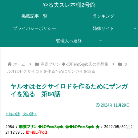
やる夫スレ本棚2号館
掲載記事一覧
ランキング
プライバシーポリシー
姉妹サイト
管理人へ連絡
ホーム
麻婆プリン ◆kOPemSqeb氏の作品集
ヤ
ルオはセクサイロドを作るためにザンガイを漁る
ヤルオはセクサイロドを作るためにザンガ
イを漁る 第84話
2024年11月29日
« 前の話
次の話 »
2954
：
麻婆プリン ◆kOPemSqeb. ＠
◆kOPemSqeb ★
：
2022/05/30(月)
21:12:39.55
ID:+iGL/PoQ