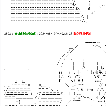
ﾆﾆﾆﾆﾆﾆﾆﾆﾆﾆﾆﾆﾆﾆﾆﾆﾆﾆﾆﾆﾆﾆﾆﾆﾆﾆ心 j! ,.．
ﾆﾆﾆﾆﾆﾆﾆﾆﾆﾆﾆﾆﾆﾆﾆﾆﾆﾆﾆﾆﾆﾆﾆﾆﾆﾆﾆ,心、 j! '"
ﾆﾆﾆﾆﾆﾆﾆﾆﾆﾆﾆﾆﾆﾆﾆﾆﾆﾆﾆﾆﾆﾆﾆﾆﾆﾆﾆﾆﾆﾊ .′ィ´
ﾆﾆﾆﾆﾆﾆﾆﾆﾆﾆﾆﾆﾆﾆﾆﾆﾆﾆﾆﾆﾆﾆﾆﾆﾆﾆﾆﾆニ∧ |
ﾆﾆﾆﾆﾆﾆﾆﾆﾆﾆﾆﾆﾆﾆﾆﾆﾆﾆﾆﾆﾆﾆﾆﾆﾆﾆﾆﾆﾆ
3603
：
◆vh8EGgMQnE
：
2024/06/19(水) 02:21:38
ID:OWS4HFOi
―――--
＿ ／ ' ⌒ヽ 
_/／ ＼ 
／／ 
/ / / i|
. . / / , | |i ｉ i |i |
. . ' | 八 | | 从 ,, } 
i i i ､|-|- } }ィ笊芹. ミ ハ,
| ﾊ 八__.ｨ笊ヽ Vり'....Y´ /{,
_｣LL｣_ l' ヽ.{ Vり , :::::::/. / ,
. ._-ﾆニニニニ=-----=.＿. ＼ ､...ﾑ :::::::: // （〃
. /二二二二二二＿ ニニニ｀ヽ＿. トー ::. u r-っ / 乂_ ー
/二二ニニニニ 辷l /７ ニニニニニ≧s.. | {..::::::... ｀ij |
二二二ニニニニニ くノ ニニニニニニ ´ .ィ"::::｀`～s.._ .イ. ／r''
二二二ニ}二二 ＿_ ニニニニニニ/ .／ ｀¨¨¨´ ` .::::::人 