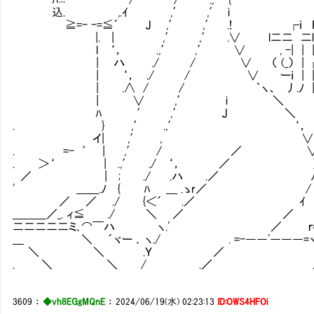
込. ,.ｲ ,′ ,′ i
≧=- -=≦´ J ,′ ,′ .! ┌ｉ Γ
|. | ,′ ,′ .∨ l二二 二l |
l ‘， .,′ ,′ ∨ , -| | |__|
| ハ ./ / ∨ （ (_） | ┌
| ‘， ./ / ∨ ーｉ | | ﾚ'Ｖ7
| .∧ / / ｀ヽ、 丿.ﾉ |__ﾊ
| ∨ ,′ i ＼
ﾊ ′ ,′ J ＼
. } ,′ .,′ ‘，
イ| ,′ , ∨
. =- ゜ | ,′ / ／ 
. ＞‘ | .,′ ./ ‘， ／ 
／ | ; ./ .ハ .／ 
' ＿＿.ﾉ { ﾊ ＿ .ゝr／ /
／ ／ ./ {＜´ .／ ｲ
＿＿＿／_. ィ≦ ./ ＼ ／ ／
二二二二二ミ､⌒￣ハ ヽ.' ／ ｒ=
＿ ＼ ´ヾー ､ ヽ./ . =-――'―――=
＼ ＼ .Ｙ ／ }
. ＼ ＼ / .／ .
3609
：
◆vh8EGgMQnE
：
2024/06/19(水) 02:23:13
ID:OWS4HFOi