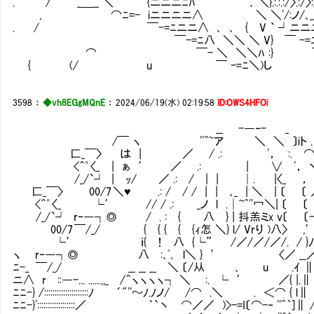
. / _＿__ ＼ {ニニニﾆﾊ ､ ＼}.:.:.:/〉.:/〉://_ノ 〉:.
, ⌒ﾆ=- iニニニニ∧ ＼ ＼'/:ノ/､_/__／ ¨
. / ￣-=ﾆニニ∧ ､ ､ { V ` ┘ニニニニニ
￣-=ﾆ八 ＼＼ ＼ V} ￣ -=ﾆニニ
⌒ ￣- ＼ ＼＼ﾊ :} ￣-=ﾆニ
{ (/ u ￣ -=ﾆ＼)し ￣-=
3598
：
◆vh8EGgMQnE
：
2024/06/19(水) 02:19:58
ID:OWS4HFOi
__ -―‐- _
/￣ ヽ ''^~ア ＼ ＼ 〕iト .
匚_￣〉 は | ／ / .: '， :. 
<＾゜〈_ | ぁ ′ ／ .: | ∨ '， 丶r㍉
/_/`┘ | ｯ/ ／ .: / | | │. |〈_ ， )>
匚_￣〉 00/7 ＼♥ .: / / / | | ､_ | ＼ | 〔 
<＾゜〈_ └′ // / .: _ノ l .│~^''冖＼| 
/_/`┘ r‐―┐◎ / . : { Ⅵ 八 } | 抖羔ミx 
00/7 ￣/_/ { { { { {ｨ怎 ＼} l/ Vrり )八〉
└′ ｉ{ ！ 八 {└” /／/／/／/. / }ﾉ 丿
ヽ r‐―┐◎ 八 :､ﾟ｡ l＼ } ′ 〈／ __／ |
ﾆ-_ ￣/_/ __ __ __ ＼ 〔/从 ､ u .
ニ∧ r㍉::―-... ......,,_ /＾ヽヽヽヽ┐ ＼ Ⅵ:. └ ′ ／{ |.
ﾆﾆ-} /:::::::::::::::::::::ﾉ ´"''～ﾉ.ﾉノ/ /⌒ .＼ . ＜⌒ { 
ﾆﾆ-}'::::::::::::::::::／ ｀`丶 ⌒／／ )>-=I〔⌒-‐ ''^｀]∥