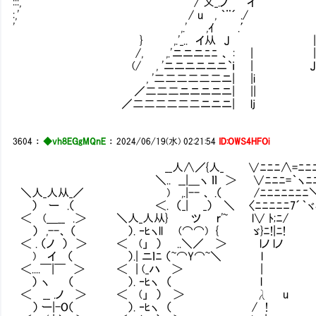
:::,' / 乂_.ノ イ
:,' / u , ｀¨´ ./
' ,.' ,ｲ .
} ,.'_.. イ从 J
/, ,.'ニニニﾆﾆ 、 : 
(/ , 'ニニニニニニ`ｉ | 
, '二二二二二二ニ| |i
／二二二ニニニニニ| |
／二二二二二二ニニニ| lj
3604
：
◆vh8EGgMQnE
：
2024/06/19(水) 02:21:54
ID:OWS4HFOi
__人∧／{人_ ∨ﾆﾆﾆ∧=ﾆﾆﾆﾆﾆﾆﾆﾆﾆﾆﾆﾆﾆﾆ
＼.. __|＿ヽ ｌｌ ＞ ∨ﾆﾆﾆ=｀ヽﾆﾆﾆﾆ=-＿-=
＼人_人从_／ ) ,.|-- 、 .（ /ﾆﾆﾆﾆﾆﾆﾆ＼ 
） ー .（ ＜. （_| _） ＼ 〈ﾆﾆﾆﾆﾆ7´｀ヾﾐ
＜ (＿__ .＞ ＼人_人从} ツ ｒ'~ l∨ ﾄ
） ,--、 （ ）. ‐ﾋヽll (⌒⌒) { ゞ}ﾆ!|
＜ . （ノ ） ＞ ＜ (」 ） ..＼／ ＞ lノ lノ ‘
) イ （ ）.| ニｌﾆ （~⌒Y⌒~＼ l / ／￣
＜....￣|￣ ＞ ＜ | (_ハ ＞ | ,
） ヽ （ ）. ‐ﾋヽ （ l i{ :
＜ __ .ノ ＞ ＜ (」 ） ＞ λ u ゝ。
） ー|-O（ ）. ‐ﾋヽ （ / ! , 