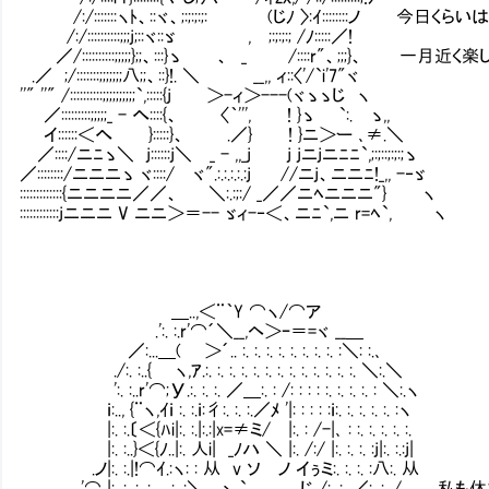
/:/:::::::ヽﾄ、::ヾ、;:;:;:;: (じﾉ 〉:ｲ::::::::ノ 今日く
/:/::::::::::;;;j;::ヾ::ゞ , ;:;:;:; /ﾉ:::::／!
／/::::::::::;;;;;};;、:::}ゝ 、 _ /::::r"、;;;}、 一月近
.／ ;/:::::::;;;;;;;八;;、::}!. ＼ __,, ィ::〈'/`i'7"ヾ
''" ''" /::::::::::;;;;;;;;;;`,:::::{j ＞-ィ＞---(ヾゝゝじ ヽ
／:::::::::;;;;;_ - へ::::{、 〈｀''', ! }ゝ `:. ゝ,,
イ::::::＜へ }:::::}、 .／} ! }ニ＞ー ､≠.＼
／::::/ニﾆゝ＼ j::::::j＼ _ - ,,_j j jニjニﾆﾆ`,;:;::;:;:;ゝ
／::::::::/ニニニゝ ヾ::::/ ヾ".:.:.:.:.:j //ニj、ニニﾆ!_,, -‐ゞ
:::::::::::::{ニニニニ／／、 ＼:.:;:/ _／／ニﾍニニニ"} ヽ
::::::::::::jニニニ V ニニ＞＝-- ゞィ-‐＜、ニﾆ`,ニ r=ﾍ`, ヽ
＿..,＜¨｀Y ⌒ヽ/⌒ア
.':. :.r'⌒´＼__,ヘ＞ｰ＝=ヾ __＿
／:...＿( ＞´.. :. :. :. :. :. :. :. :. :＼: :.､
./:. :..{ ヽ,ｱ.:. :. :. :. :. :. :. :. :. :. :. :. :. ＼:.＼
':. :..r'⌒;У.:. :. :. ／＿:. : /: : : : :. :. :. :. : ＼:.ヽ
ｉ:.., {¨ヽ,ｲｉ :. :.ｉ:彳:. :. :.／ﾒ '|: : : : :ｉ:. :. :. :. :. :ヽ
|:. :.〔＜{ﾊi|:. :.|:.:|x=≠ミ/ |:. : /-|､ : :. :. :. :. :.
|:. :..}＜{ﾉ..|:. 人i| _ﾉハ ＼ |:. /:/ |:. :. :. :j|:. :.:j|
.ノ|:. :.|!⌒ｲ.:ヽ: : 从 v ソ ノ イぅミ:. :. :. :八:. 从
. '⌒ |:. :. :. :.Ⅵ:. :＼__ ゝ ` じ /:. :. ／:. :.