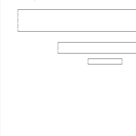
┌────────────────────────
│
│
│
└────────────────────────
┌─────────────────
│ 
└─────────────────
┌──────┐
└──────┘