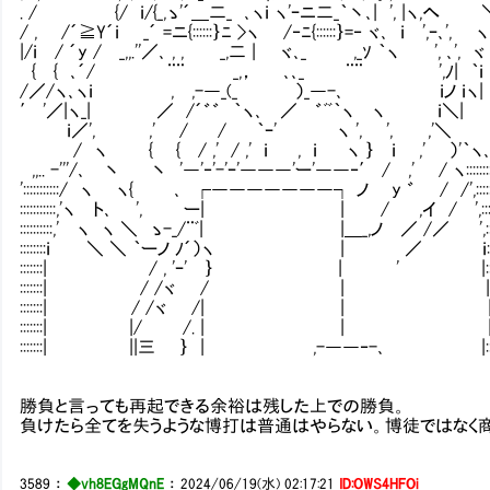
. / {/ ｉ/{_,ゝ'´＿二_ ､ヽｉ ヽ'ｰニ二_｀丶､| ', |ヽ,へ 
/ , /´≧Y´ｉ _´ =ニ{::::::｝ﾆ >ヽ /‐ﾆ{::::::｝=‐ ヾ､ ｉ ',ｰ､', ヽ､
|/ｉ / ´y / _,,.''／､ , , _,二 | ヾ､_ ,_ｿ ｀ヽ ', ､', ヾ
{ { ､´/ ¨¨ _,， ､､_ ¨¨ ',ﾉ| ｀ｉ
/／/ヽ､ヽｉ , ,-―_(_ ）_―-､ ｉノ ｉヽ|
′ '／|ヽ_| ／ /´゛゛ ｀ヽ､ ／ ゛ﾞﾞ｀ヽ ヽ ｉ＼|
ｉ／', ,' / / ｀ｰ' ヽ ', ', ,'＼
/ ヽ { { / ,' / ,' ｉ , ｉ ヽ ｝ ｉ ,' ）'｀ヽ
,,.. -'''/､ 丶 丶 '―'‐'-'ｰ'―――'ー'――‐′ / ,' / ヽ:::::::
':::::::::::/ ヽ ヽ{ ､ ┌―――――――┐ ノ y ゛ / /',:::::::::
:::::::::::,'ヽ ト､ ', ー| | / ,イ / ',:::::::::
::::::::::,' ヽ ヽ ＼ ゝ-_/¨ﾞ| |＿_,ノ ／ /／ ',::::::::
::::::::ｉ ＼ ＼ ｀ーノ ﾉ´）ヽ | ／ ｉ:::::::::
:::::::| / , 'ｰ' ｝ | ' |::::::::::
:::::::| / /ヾ / | |::::::::
:::::::| / /ヾ /| | |::::::::
:::::::| |/ /. | | |:::::::::
:::::::| ||三 ｝ | ,-――‐-､ |:::::::::::
勝負と言っても再起できる余裕は残した上での勝負。
負けたら全てを失うような博打は普通はやらない。博徒ではなく
3589
：
◆vh8EGgMQnE
：
2024/06/19(水) 02:17:21
ID:OWS4HFOi