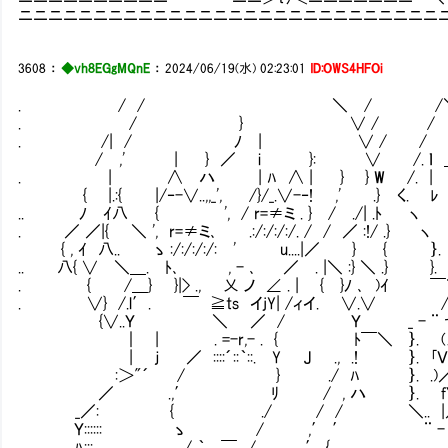
ニニニニニニニニニニニニニニニニニニニニニニニニニニニニ
3608
：
◆vh8EGgMQnE
：
2024/06/19(水) 02:23:01
ID:OWS4HFOi
. / / ＼ / 
. / } ∨ / / ＼
. /| / ﾉ | ∨ / / ＼ ＿ 
/ ,' | } ／ i }: ∨ /. ｌ ＿|__ { ヽ 
. | ∧ ハ | ﾊ ∧ | } } W /. | _| 
{ |.:{ |/‐-∨..,,_', /}/_.∨-‐! ,' .} く. ﾚ (_厂ヽ
.. ﾉ ｲ八 { ', / r=≠ミ . } / ./| .ﾄ ヽ
. ／ ／|{ ＼ ', r=≠ミ､ .:/:/:/:/. / / ／ :!/ .
{ , ｲ 八.. ゝ :/:/:/:/: ' u....|／ } { ｝
.. 八{ ∨ ＼＿. ﾄ､ , - ､ ／ . |＼ :} ＼ .} }.
. { /＿} }|> ., 乂 ノ ∠ . | { }ﾉ ､ 
. ∨} /.l′. ￣ ≧ts イjY| /ィイ. ∨.∨ 
{∨..Ｙ ＼ ／ / Ｙ _ - ¨ 七
｜ | . =-r,- . { ﾄ￣＼ ｝. (乂
| ｊ ／ ::::´::｀::. Y J ., .! ｝. ｢Ｖ )｢
:＞"´ / } ./ ﾊ ｝. .)／ .
／ .,′ ﾘ / , ハ ｝. fＹ´
_／: { ./ / / ＼.. |／
Ｙ:::::: ゝ / ,′ ′ ¨ - _
ﾊ::: / ｀ ￣ / .,′ {