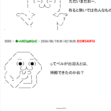
i （ ―） （― ） ｉ ただいまだおー。
| (__人__) |
､ ノ 有ると無いでは色んなものが違うから、
⊂⌒ヽ ＞ ＜_/⌒つ
＼ 丶′ 7
＼ ノ ﾄ､_/
. ′ |
3593
：
◆vh8EGgMQnE
：
2024/06/19(水) 02:18:26
ID:OWS4HFOi
＿＿＿_
／ ＼
／ ─ ─＼
／ （●） （●） ＼ ってベルが出迎えとは。
| （__人__） |
./ ∩ノ ⊃ ／ 神殿できたのかお？
( ＼ ／ ＿ノ | |
.＼ “ ／＿＿| |
＼ ／＿＿＿ ／
-─--