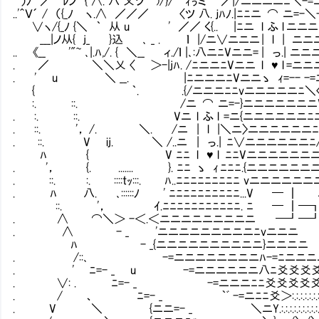
）ﾉ ／￣ﾚノ { ∧. 八 乂ツ )/}/ ｨぅミⅥ ／|/ニニニニﾆ＼-
..'＾Ｖ´ / （{_ﾉ ヽ.∧ ／／／ 〈ツ 八. ｊﾊﾉ.|ﾆﾆニ ⌒ ニ=
∨ヽ/{_ﾉ {＼ ｀ 从 u ' ／／ く{.. |ﾆニ l ふ l ニ
___|ノ从{ j_ }込 ､ _ . ｌ |/ニ∨ニニニ | l | ニ
.. 《__ '"~ ､|.ﾊ,/. { ＼__ ィ./ｌ |､:八ニﾆVニニ= | っ.|
. ／ ＼＼乂 〈 ＞-|jﾊ. /ﾆニニﾆVニニ l ♥ l =ニニニ
. ' u ＼ __. |ﾆニニニﾆVニニゝ ｨ=-- -=ﾆ
{ ｀. .{/ニニニﾆﾆvニニニニニﾆ＼〈{ニニ
:. ::. /ニ ⌒ ニ=-}ニニニニニニニV⌒-
. :. ::. Vニ l ふ l =ニ{ニニニニニニﾆﾆ
. ::. '， /. ＼. /ニ | l |＼ニ〉ニニニニニニﾆ,
. ::. V ij. ＼ /..ニ | っ.| ﾆ∨ニニニニニニﾆ/
ﾊ { V ﾆﾆ l ♥ l ﾆﾆVニニニニニニニニニ
. '， {. ....... }. ﾆﾆ ゝ ｨ ﾆﾆﾆ.{ニニニニニニ
. ::. :. ::::tｯ:::. ﾊ..ﾆﾆﾆﾆﾆﾆﾆﾆﾆ vニニニニニニ
. ﾊ 八. ､::::::ﾉ ' ﾆﾆﾆﾆﾆﾆﾆﾆﾆﾆ...V ━ ┃
::. '， ｲ.ﾆﾆﾆﾆﾆﾆﾆﾆﾆﾆﾆ. ﾆ ━ ┃━┓ ﾆ
. ∧ ⌒＼＞ -＜.＜ニニニニニニニニニ ━┛━┛━ 
. ∧ - _ 'ニニニニニニニニニﾆvニニニ ━
ﾊ - _{ニニニニニニニニニニ}ニニニニ 
. /::､ -=ニニニニニニニニﾊ-=ﾆニニニニﾆ=
. ' ﾆ=- _ u -=ニニニニニニ八ﾆ爻爻爻爻ニ／ニ
. ∨: . ﾆ=- _ -=ニニニﾆﾆ爻爻爻爻爻／ニ＞:.:´/:.{:::::
. / 、 ﾆ=- _ ｀ﾞ -=ニﾆﾆ爻＞:.:.:.:.:.:.:.:.:´:.:.:.:.:.:.:.:{
. V ＼ {ニニ=- _ ＼ニY.:.:.:.:.:.:.:.:.:.:./):.:.:.:.:.:.:.