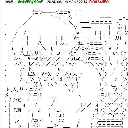
3605
：
◆vh8EGgMQnE
：
2024/06/19(水) 02:22:14
ID:OWS4HFOi
}ニ＞-----＜ニニV ┃″
／ ' ⌒ヽ. .､八 ┣━ ----- ､ __人_/＼／
. ／ ＼..＼ ┃ ╋━ ニニニニニ ＼ l l ＞
／ :V ┗━┓ ┃ ニ=) | ヽ （ ﾉ .
. / / i| :V ┗━┛┣╋┓┃ ＜. 乂_, ノ 
/ , | |i ｉ i |i |Vi::ニニニニ ╋┛ ・ 从} ツ
. ' | 八 | | 从 ,, } :}ﾆ､-=ニニニ ） | ヽ
|| i i ､ |i ＼ l, ハ,八ﾆ∨､-=ﾆ ＜. V ﾉ . ＼／
||..ﾊ 八__|_＼从＼. x==ミⅥ´ /{,,Y. ＼{ニニ=-
|| /ハ. V==ミ )/}/／／／ｉ. / ,xしミ...＼Vニニ ＜ |
. /八 ､ . i／／, ／／／／:| . （〃/}. ¨⌒＼＼-= ）. ゝ
. /ト . |::.. __ u|. _ ー┐ 丶 ＜ ぃ .＞-=
. /| {..込 V::::〉. ...: | /つ 人 .: V ） ∠_ （
. /| ＞ ＞ し' イ : :|...r''"/ }. ' ＜ _.
...¨´＝）}'人 . : ヽ '⌒. 人 ∨..{ } ）. (__, （
. ﾄ､_人_,从..ｲ ニ../ イ ヽ }....'， ＜. 
.く > ニ}.〉 :. :ニ）.(⌒⌒).（
. ） 糸色 { ＝' }/. :. .: ＜ ＼
. | ｲ | / / ij }／／ ｲニ ）.(⌒⌒).
. | T.頁 .| ﾆ' u ' ..... ／／ .::} ＜ ＼／ 
|. , -， | { ...... { .:r;ｫ:.: .: .: ::'- ／"
| _ノ ! 八::r;ｫ:: ､ ､.:.:ﾉ ,: ′{ニニ
} ゥ | =-＞ _＿＞ _＿_ ｲ { : :{ニニニニニ