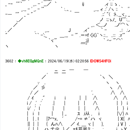
_ -‐ ''"` _., - ' __／ ` ij ,ィ :;; ゝ
_..,, - ' _, - '" ｀ :..、_ _..,, ィ .:' 
-― ''" _ - " ￣ .:;' "( :ﾄ､__ヾ,, __｡
._／ ノ :;;ゝﾉ_ U''":..
／ _., ＜_..ノ ..ノ'⌒丶、
. ／ , _.,, J ,ィ" ｀ - ..:: .:ノ:.. ｀ c
" ｀｀ -';,_ ＿.,,, - '" .＝=f 〈i〈i｀丶;:... ..::: .
｀ヾ'" ＿;j} ｀ ～ 
ヽ ヽ ￣"
3602
：
◆vh8EGgMQnE
：
2024/06/19(水) 02:20:56
ID:OWS4HFOi
, ニ 二 ￣ ￣
／ ｀ヽ ＼
γ , ヽ ヽ ＼人_
／ 彡 ヽ ∧ ） 
/ ／ ', ∧ ∧ ＜ /
/ ｲ ," i i | | ∧ ∧ ∧ 
i / ,' ,' .| | | | ∧ | } i
i/ ,' l | | | | ∧ | } i ）
| i l | | ,, ｽ .i从 , ｉ |∨} ﾊ ＜
| | . l |7冖x､ ´ /ｰ= ≠´ハ ヾ | X{ 
|| | | { んﾊ∧ ／ ｲ. ＿ ヾ | }, ｊ V } .
{ | ｜ .ハ 弋少 ､},／. ,ｚﾁ芹斧ミ､; ; i 