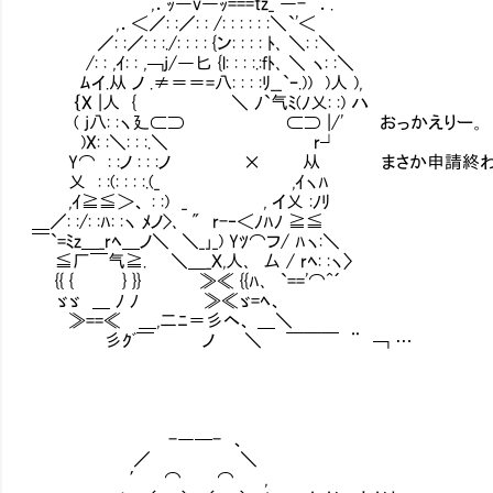
,．ｯ―v―ｯ===tz_ ―- ．.
,．＜／: :／: : /: : : : : :＼`'＜
／: :／: : :./: : : : {ン: : : : ﾄ､ ＼: :＼
/: : ,ｲ: : ,￢j/―匕 {l: : : :.:fﾄ､ ＼ ヽ: :＼
ﾑイ.从 ノ .≠＝＝=八: : : :ﾘ__`ｰ.)) )人 ),
｛X |人 { ＼ ﾉ`气ﾐ(ﾉ乂: :) ハ
( j八: :ヽ廴⊂⊃ ⊂⊃ |/' おっかえりー。
)X: :＼: : :.＼ r┘
Y⌒ : :ノ : : :ノ × 从 まさか申請終わっ
乂 : :(: : : :.(_ ,ｲヽﾊ
,ｲ≧≦＞、 : :) _ , イ乂 :ﾉﾘ
＿／: :/: :ﾊ: :ヽ ﾒノ>､ " r-‐＜ﾉﾊﾉ ≧≦
￣`=ﾐz＿_rﾍ＿ノ＼ ＼_｣_) Yﾂ⌒フ/ ﾊヽ:＼
≦厂￣气≧. ＼＿_Ｘ,人､ 厶 / rﾍ: :ヽ〉
{{ { } }} ≫≪ {{ﾊ､ `=='⌒^´
ゞゞ ＿ ﾉ ﾉ ≫≪ゞ=ﾍ、
≫==≪ ＿,二ﾆ＝彡ヘ、 ＿＼
彡ｸﾞ￣ ノ ＼ ￣￣￣ ¨ ￢ …
-―─- 、
／ ＼
′ ⌒ ⌒ ,