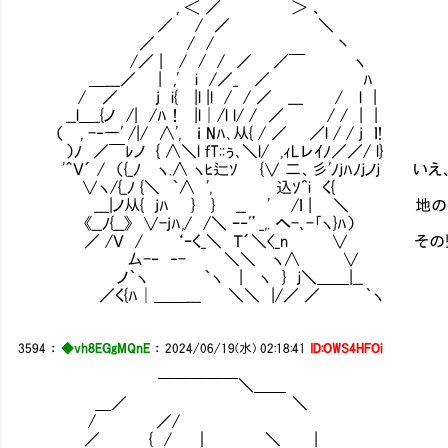
, ＜ ／ ＞ 、
／ / ／ ＼
／ / / 丶
/／ | / / / ／ ／￣ ヽ
＿___／ | ,' i /／_ ／ ﾊ
/ ／ j i{ |l |l / / ／ ___ / l |
__l＿_{ノ /| /ﾊ！ |l│/l l/ / ／ / / | |
（ , -‐一' /|/ ∧', ｉ Nﾊ､从{ / ／ ／l / / j ｌ!
）ﾉ ／￣ﾚノ { ∧＼l ｆT::ぅ､＼l/ ,ｨLレｲﾉ／／/ l}
'＾Ｖ´ / （{_ﾉ ヽ.∧ ヽﾋ辷ｿ {∨ 二、彡'ﾉｊﾊﾉｊノ
∨ヽ/{_ﾉ {＼ ｀∧ ', 込ｿ^i く{
___|ノ从{ jﾊ } } __ ' /ｌ | ＼ 地
《__ﾉ{__》 ∨-jﾊ,/ /＼ ｰ‐'’_,. へ-､-｢ヽ}ﾊ）
／ /Ｖ / ‘ｰく_＼ Ｔ´＼〈_n ∨ その監
厶-‐ ‐- ＼＼ ヽ∧ ∨
ノ｀ヽ ｀ヽ | ヽ } ｊ＼＿＿|__
／く{ﾊ│＿＿___ ＼＼ |/／ ／ ｀ヽ
3594
：
◆vh8EGgMQnE
：
2024/06/19(水) 02:18:41
ID:OWS4HFOi
￣￣￣￣￣＼＿＿
＿／ ＼
/ ／/
／ { / ｜ ＼ |