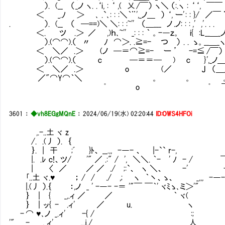
）. (__ （ _ノ ヽ. .‘i, : ‘ ,( 乂 /￣） ヽ＼ （:.ヽ : ‘ ‘, ￣￣ .ノ○ . 
＜ _.ﾉ ＞ ､ .`､: : :＼｀¨ ',_ノ＿ ） ‘, ー' : : }/ ／￣ ¨ ○ ┌┐ ┌┐ . 
. ）. (__ （ ─==)＼ ＼: : :~'' （＿___ ノ .ノ: : : ,' ,' . . . .ｲ
＜. ツ .＞ ／ ,)ｈ､~'' _: : : ｀ 。-―ｚ。 i{
）.(⌒⌒).（ 〃 ﾉ ⌒＞. .≧=- つ ） . . ゝ。_
＜ ＼／ .＞ (ノ ─＝⌒≧=- ー ’ -=≦ /￣
）.(⌒⌒).（ c ─＝＝─ ) c } ',_
＜ ＼／ .＞ o (／ J 
／"⌒Y⌒｀＼ 。 。 。
ﾟ o ﾟ ￣ つ 
ー 
3601
：
◆vh8EGgMQnE
：
2024/06/19(水) 02:20:44
ID:OWS4HFOi
,.-..土 ヾ z ...:::
/. .(丿 ）. ｛ .::: ::
｝. | 干 ;ﾞ }ﾄ、 __.,, -―- 、 |-`` r-, ::
|. .ﾚ c!、ツ/ '" ／ .:" / ', ＼＼. ｀- ' ﾉ - / ￣j 
| 〈 ／ ／ ／ ./ ;:`、 ヽ ＼、 -' -' .ノ レ ツ
｢..土 ヾ.♥ ； / / ./ ,; ヽ ｀丶、ゝ、 _,,, -―- 人i|
|.(丿 ）.｛ ：,ノ _ ' -―- -＝ '"￣ ￣｀' ヾﾐゝ､ミ＞'"
｝ ｜ { _,.ィ ／ ／ ｀ ヾ( ＼
｝ ｜ッ{ - .ィ' ／ u. ヽ 
- ⌒ ♥､ノ _.ィ' -{ / :
'" - __, ィ' __,,,j,/ 人 