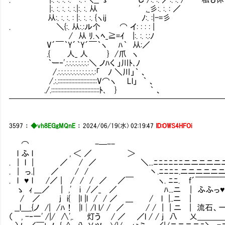
|:. :. :. :. :.|:. :. 从 ' ,_彡:. :. : ／
从:. :. :. : |:. :. :. {ヽij ﾉ:. :|-=彡
. ＼{:. 从:.:ル个 ⌒ イ: : : : |
/ 从 ﾘ.ヽﾍ_≧=ｲ |:. :. :.:ﾉ
V´￣｀Y´｀Y´￣｀ヽ ﾊ｀ 从:／
.{ 人_ 人 } /爪 ヽ
｀ー‐'.:.:.:.:.:.:.:.:＼ ノﾊく 」川ﾄ､ﾉ
/.:.:.:.:.:.:.:.:.:.:.:.:.:「 ﾉ ＼川」｀ 、
/.:.::::::::::::::::::::::::::V⌒ヽ Ll」 ｀ 、
./.::::::::::::::::::::::::::::::::ﾄ､ } ｀ 、
━━━━━━━━━━━━━━━━━━━━━━━━━━
3597
：
◆vh8EGgMQnE
：
2024/06/19(水) 02:19:47
ID:OWS4HFOi
⌒ -─--
l ふ l , ＜ ／ ＞
. | l | ／ / ／ ＼...ﾆﾆﾆﾆﾆﾆニニニニニニニ
. | っ.| ／ / / 丶.ﾆﾆﾆﾆ.ニニニニニニ=
. l ♥ l /／ | / / / ／ ／￣ ヽ. ﾆﾆ. f´￣
ゝ ｨ ___／ | ,' i /／_ ／ ﾊ...ニ | ふふ
/ ／ j i{ |l |l / / ／ ___ / l |..ニ |
__l＿_{ノ /| /ﾊ！ |l│/l l/ / ／ / / | | ニ | 
（ , -‐一' /|/ ∧',. ㌘灯う㍉ / ／ ／l / / j 八 