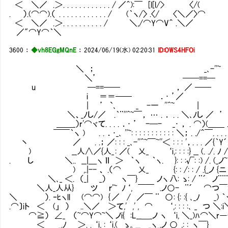
＜ ＼／ .＞ . . . . . . . . . . . . / ／＾):￣ [l[l/
. ）.(⌒⌒).（ . . . . . . . . . . . . / (｀ヽ/〉 .〈
＜ ＼／ .＞ . . . . . . . . . . / ＼,/⌒Y⌒V
／"⌒Y⌒｀＼
3600
：
◆vh8EGgMQnE
：
2024/06/19(水) 02:20:31
ID:OWS4HFOi
＼ ； _､-''~
＼’ ──==─
u ─==── ， ／ ─
i ＝＝── ．･ ’／ ι l 
| ’ `､ _ -一 ''^~ | l ｌ / / /７ 
＼、_ﾉし/／ .｀¨''^~￣， … . ． . . ＼､ﾉし ／ ’ . l l .l 
＿＿_）r'⌒ヾて. . . . ．･ ’ -─- _･ ， . ⌒）(＿＿ . . . . . . 
￣￣｀ヽ ) . . ．･_､ ''~: : : : : : : : : : : ＼； . ./＾￣. . . . .
丶 ／ . .； ／: : : _､-''^~￣~''＜ : : : '，. . . ／{｀Y´./￣
) __人∧／{人_ : ／( 乂_ ‘i,: : : :} __ (. ./. ﾉ / l !__
. し ＼.. __|＿ヽ ｌｌ ＞ ｀ヽ ｀ヽ. }: : :√: :) /. (_ノ~ l 
) ,.|-- 、 .（⌒ 乂_ {: : /: : / .{_ノ {ニ ! 
＼､_ ＜. （_| _） ヽ￣} ノヽ 八: ゝ: / ¨´ ノ¨¨¨ ‘， "´ }
＼人_人从} ツ ｒ'~ ﾉ ‘, ￣￣ .ノ○- ¨´ ⌒つ￣:i:i:i ヽ、__,.． 
＼ ）. ‐ﾋヽll (⌒⌒) { ／ / ／￣ ¨ ○ : {: :{ ､_ﾉ _) ｀ヽ:i:i:i
.⌒〕iト ＜ (」 ） ..＼／ ＞ て,' ,' , ⌒ ‘,: : : :､ _ つ ＼:i＼):ｉ/i/⌒ 
⌒≧） ∠_ （~⌒Y⌒~＼ ノi{ :L__＿_ノ ヽ ‘i, ＼_)ﾊ⌒＼r―-ミ (⌒(｀ |
＜ _.ﾉ ＞ . . ‘i, : ‘i,( ゝ。__＿_ヽ_.ノ ○ ,: : ヽ￣} ノヽ