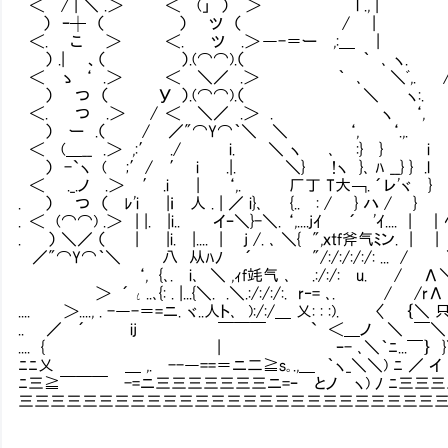
＜ / | ＼ .＞ ＜ (」 ） ＞ l ., |
） ｰ┼ （ ） ツ （ / | l ： /￣｝
＜. こ ＞ ＜. ツ .＞ ―-＝ー ,:＿ |
） .| 、（ ）.(⌒⌒).（ ｀ ､ ヽ. 
＜ ゝ ‘ .＞ ＜ ＼／ .＞ ｀ ､ 
） つ （ У ）.(⌒⌒).（ ＼ ヽ:.
＜. つ .＞ / ＜ ＼／ .＞ . 
） ー .（ / ／"⌒Y⌒｀＼ ＼ ‘, ‘.,. 
＜ (＿__ .＞ ,:′ ./ i. ＼ ヽ ､
） -`ヽ ( ;′/ ′ i .|. ＼} !ヽ }､ ﾊ 
＜ ._.ノ .＞ ′ .i | ‘,. 厂丁 T大￢. ´レ'ヾ
. ） つ （ ﾚ'i |ｉ 人 . | ／ i}､ {.. : / 
. ＜ (⌒⌒) .＞ | |. |i.. イｰ＼}-＼. ‘,....jｲ 
. ） ＼／ （ | |i. |.... | j /. ､ ＼{ "
／"⌒Y⌒｀＼ 八 从ﾊﾉ ´ "/:/:/:/:/: .
‘, {､. i､ ＼ ,ｨf竓气 ､ .:/:/: u
＞ ´ι..､{: . |...{＼. .＼.:/:/:/:. r‐=
.... ＞...., . -―-＝=ニ. ヾ..人ト､ ):/:/＿ 乂: 
.. ／ ´ ij ￣￣￣ ` ＜＿ノ ＼ ￣＼ 
.... { | ｰ- ､＼｀ﾆ...￣｝ }＼{
ﾆﾆ乂 ＿ ,. --―==＝ニ二≧s｡.,＿ ｀ヽ_＼＼) ﾆ ／ イ 三
ﾆ三≧￣￣￣ -=ニ三三三三三三三ニ=ｰ とノ ヽ) ﾉ ﾆ三三
三三三三三三三三三三三三三三三三三三三三三三三三三三三三三