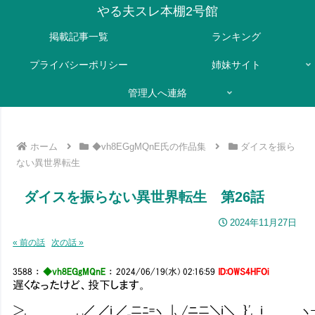
やる夫スレ本棚2号館
掲載記事一覧
ランキング
プライバシーポリシー
姉妹サイト
管理人へ連絡
ホーム
◆vh8EGgMQnE氏の作品集
ダイスを振ら
ない異世界転生
ダイスを振らない異世界転生 第26話
2024年11月27日
« 前の話
次の話 »
3588
：
◆vh8EGgMQnE
：
2024/06/19(水) 02:16:59
ID:OWS4HFOi
遅くなったけど、投下します。
＞, , .／ ／ｉ ／_二ﾆ=ヽ |､ /ニ二＼ｉ＼ ｝', ｉ ヽ