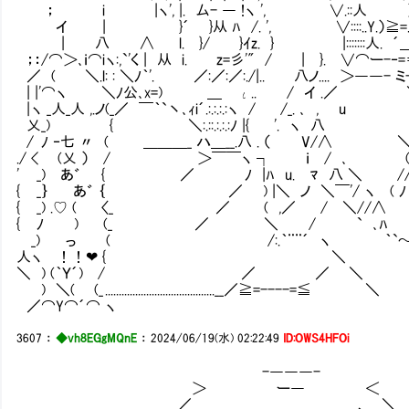
； i |ヽ', |. 厶- ― !ヽ ', ∨.::人 ） ,/-/
イ | }´Ⅵ }从 ﾊ /. ', ∨::::..Y.）≧=. {-_
| 八 ∧ l. }/ }ｲz. } |:::::::人. ´＿.
；：/⌒＞､ｉ⌒iヽ:,`'く | 从 i. z=彡'" / | }. ∨
／ ( ＼.l: : ＼ﾉ｀'. ／:／:／:./|.. 八ノ.... 
| |'⌒ヽ ＼ﾉ公､x=) ＿ ι.. / イ .／ ＼￣
| ヽ _人_人 ,.ノ(_／ ￣｀`丶､ｨi´.:.:.:.:ヽ / 
乂_) { ＼:.::.:.:.:ﾉ |{ '. ヽ
/ ﾉ ‐七 〃 ( ＿＿＿_ ハ＿__.八 . （ V/∧
./ < (乂 ） / ＞￣￣ヽ ┐ ｉ / ､ (
' _) あ゛ { ／ ﾉ |ﾊ u. ﾏ 八 
{ _｝ あ゛ ｛ ／ ) |＼ ノ ＼￣'/ ヽ ( ﾉ
{ _) .♡ ( 〈_ ／ ( ,／ / ＼//
{ ﾉ ) (_ ／ ＼ / ` ､ﾊ )
_) っ ( /:.｀¨¨´ ヽ ｀`～( _ / 
人ヽ ！！❤ { ＼ ) /｀`丶､ {ニ
＼ ) (｀Ｙ´) / ／ ／ ＼ し 
) ＼( (_ ................................
／⌒Y⌒´⌒ ヽ
3607
：
◆vh8EGgMQnE
：
2024/06/19(水) 02:22:49
ID:OWS4HFOi
-―――-
＞ ー― ＜ ＼人_
／ 、 ＼ ） 