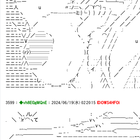
ﾆニﾊ―一 ,..::r: ､ ／／ ／一└─┴￢''^｀.: / /
ﾆニ人 u 〃::ﾉ:::::ヽ. ／｀Y⌒} ┐ ､ .:ﾞ / /
ニニニヽ _､-―……―-ミ::}└ } } ﾉ .ﾉ /..,,_ ／ . ／ 
ニニニﾆ-_ ''~ 丶／ ´ / .／ ／.／ ｀`丶
ﾆﾆ＼ニﾆ∧ ／ :. .／ _､:' ／ ／.／
二ﾆﾆ丶ニ-}.′ ....... ､{ _､ ''~ ／/ , 
ニニﾆﾆ∨_/／:::::::::::｀丶 ヽ イ ⌒/ 
ニニニニV.::::::::::::::::::::::::::} '， √ ι / 
ニニニ- /__::::::::::::::::::::::::; √ / /
ニニﾆﾆ (rｼ):::::::::::::::::::: ′ }.〔 ,′ . :/
二ニﾆﾆ∧::::::::::::::::::::::: , { . . ,:{ { ｛ . :^ 
ニニﾆﾆ/∧::::::::::::::／ / ,ﾞ 〔 . . ,:ﾞ { { ｛ . :^ ./ 
ﾆニニニﾆ- ｰ一 ι / :, イ. :. ｛ ／ ,:ﾞ . . . l. 
ニニニニニﾆ＼ .ｲ ′ ∧ { ／ ,:ﾞ . . . . i| .
ニニニニニニﾆし: . .ィi「. . , /∧ ﾟ｡ ,:ﾞ. . } . . 
ニニニニニニニﾆﾆ´^''=―=''^｀ﾆ＼ . . } /∧ ﾟ｡ ,:ﾞ. . . { .
3599
：
◆vh8EGgMQnE
：
2024/06/19(水) 02:20:15
ID:OWS4HFOi
＼、ﾉし／ ： _､＜⌒ ＼ . . 
. ＼ ｀)r'⌒ヽて ： __,,.､vヽ` ''^ﾟ~￣￣￣~ﾟ^'' 
__ ,, .. -=ﾆ⌒ __,,.､vヽ` ￣￣￣￣~ﾟ^'' ､＼ 
''^ﾟ~￣￣￣￣￣ __ ,, .. -=ﾆ⌒''ー ―――＜￣￣￣￣~ﾟ^'
／ ''^ﾟ~￣￣￣￣￣￣ ー ――――――――――――― …‐-ミ ＼