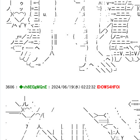
| ゥ | =-{ } `ー ' ﾊ: : v-=ﾆニﾆ/ニ, ＿
ノ. ッ |=ニ| i /{ ':::} . :vニニニ
）(⌒⌒) .{ ニ| u. }. ' .:i : . : -
ノ. ＼／ （ ニi . .: / .: : . :vニ
￣ﾉﾍ √Y ^ヾニ: ' ′ .:. i ／}ニニニ{ ﾟ
'ﾆニﾆ} :: .::i |／〉 {ニニニ
_r=／ﾆ/ニﾆ ｉ || ﾟ { .:| .: ／
ノニニ／-=ニ,: | || 、 ..:ｉ i /
‐(｀¨´r ‐─ へ } ¨¨ } { {ニ{､ニ
￣ﾉ / ,: 八 , ＼ __ ､ﾆﾆV､ニ
└〈_/ _ノ ／ { ､ヘ } }__/ ＼_
└(__ -= ´ __ノ ヘ 、＼＼＼
└‐ ´ ＼＼＼) ┘
3606
：
◆vh8EGgMQnE
：
2024/06/19(水) 02:22:32
ID:OWS4HFOi
| ＿_ ／二二=／二二二二
. ＼､ﾉし ’. 〈-==-_ ⌒ヽ ／二二=／(⌒
＿＿＿）(⌒^. ./ / ＼ ‘， -==-_、_,／〉 {ﾆ}{ﾆ}
￣￣＾＼....／⌒/{ ＼＞─く｀. ‘， -=ﾆ=-／ {ﾆ}{
. .′ ′ ＼:::::::::}. ＼ ； 〉-=く＿
7 人. |. | | |', `＜￣ヽ,. ｀､ 辷ニニ=
/ /. ＼＼.| |. | | | ', ヽ}.::人 ー
. / ′ ＼＼ |. | | | ', ∨:::. Y ＼. 〔ﾆ