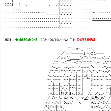
ﾆﾆﾆ} : : . . . . . . :|.:.:.:.:.:.:.:.:: : : : : : : :
￣￣: : : : . . . . . . , |.:.:.:.:.:.:.:.:: : : : : : 
: : : : : : : : : : : : : : : : : :: : : : . . . . . . |.:.:.:.:.:.:.:.:: : : : : : : : : : |::::: : : : : : : : : : :
: : : : : : : : : : : : : : : : : : : : : : : : : : : :|.:.:.:.:.:.:.:.:: : : : : : : : : : |:::::: : : : : : : : : : :
: : : : : : : : : : : : : : : : : : : : : : : : : : : :|.:.:.:.:.:.:.:.:: 
: : : : : : : : : : : : : : : : : : : : : : : : : : : :|.:.:.:.:.:.:.:.:: : : : :
3591
：
◆vh8EGgMQnE
：
2024/06/19(水) 02:17:44
ID:OWS4HFOi
|二ﾆﾆ=- _…ー-.....
／::|=r======ミr=ｧﾆﾆ===- __
／::::::::乂＿＿_＞''"::＼-=ﾆﾆ＜ﾆ/
.:::::::_-=ﾆ￣_-=ﾆ:::/:::::::::::: ＼=-__ノ/:
/::::_ﾆ￣:::::_ﾆﾆ￣:/:::::::::::: ＼:: ＼ﾆ-_:::::::
/::::/:::/::::::/::::::/::::/::: |ヽ:/＼::::ヽ:::::ヽ=>:::＼
/::::/:::::::::: /::::::/ ::: | ::: |::::}{ : i|::::::::',:::::',::: ＼
.:::::, ::::::::::: |:::::: |::::::::| ::: |~~"'' i|:::::::::|:::: |::::::::::',
|::::|::|::::: |__|:::::/|::::::::| ::: | i|:::::::::|:::: |::::::::::::'
|::::|::|::::: | ∧/ .|~"'':| ::: | ./ : ＿|:::: |',::::|::::
|::人|::::: |,抖羔ミｘ:: |乂:| /:::: ／ﾘ:::/|~":|::::::
|/: 八:: 从 ん;;;)ﾊ ＼ ヾ∠::,抖羔ミｘ/ |/::::: |
/:/ /:::＼| 乂;;;ソ ヽ ん;;;;;ﾊ} )〉/::::
八{:/::::::|:::乂_ 乂;;rシ_／/:::