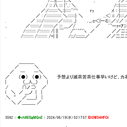
/:::::|{::::::: |::::く⌒ , ⌒:/／:
/ ::: 八 :::: |`､: ＼ /:::|::::::::::| 
／:/:::::::::::＼::|:::::::¨⌒ rｯ .ｲ :: |::::::::::|ﾘ:`､:
／ : /:::::::::::::::::: ＼:::::::::}. ＼ ...＜: i:: /|:::::／::::::::`､
. ／ ::::::/:::::::::::::::::／::::::::::: _} ､,,｡c＜{ーミ:::,／:/／ :::::::::::::
.. ／:::::::::::/ ::::::::::::／ :::: ＿／/ ／ ｀`ーｧ=ｱﾆ=-ミ:::::::::＼
/:::::::::::: /:::::::::::: /| || ￣ ./"´~"''ヽ ／ ／／二二二=_ ::::::
. /:::::::::::: /:::::::::::: /=| || /;;;/;;;;;;;;;;;／ ／／二二二二ﾆ=_:::::::
＿＿＿_
／ ＼
／ ─ ─＼
／ （●） （●） ＼ 予想より滅茶苦茶仕事早いけど、カ
| （__人__） |
./ ∩ノ ⊃ ／
( ＼ ／ ＿ノ | |
.＼ “ ／＿＿| |
＼ ／＿＿＿ ／
3592
：
◆vh8EGgMQnE
：
2024/06/19(水) 02:17:57
ID:OWS4HFOi