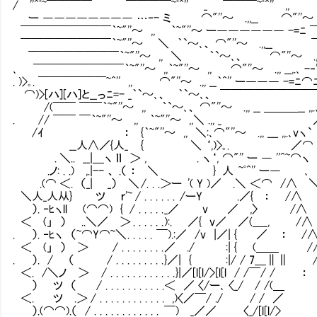
/ ''^ﾟ~￣￣￣￣ ￣￣￣￣~ﾟ^'' _ ￣￣￣~ﾟ^'' ,, :＼ 
ー ―――――――― …‐- ミ ⌒"''～ .,,__ ⌒"''～
￣￣￣￣￣￣￣￣｀~"''～ ,, ｀~"''～ ー―――――― -=
￣￣￣￣￣￣￣￣｀~"''～ ＼ ｀`～､、 ⌒"''～ .,,__ ￣
￣￣￣￣￣￣￣￣｀~"''～ ,, ＼ ｀`～､、 ⌒"''～ .,, _
､ ￣￣￣￣￣￣￣￣｀~"''～ ,,｀~"''～ ,, ⌒"''～ .,, _
. )>｡. ￣￣￣￣￣￣~^'' ,, ⌒"''～ .,, __｀^'
⌒)>[ハ][ハ]と__っﾆ=- _｀`～､、 ｀`～､、 ￣
/(￣￣ ￣￣｀~"''～ ,, ｀`～､、 ⌒"''～ .,, __ 
. // ￣￣ ￣｀~"''～ ,, ｀~"''～ ,,＼ .
/ｲ ： {｀~"''～ ,, ＼:､⌒"''～ .,, ___
__人∧／{人_ { ＼ ‘,)>｡. ／⌒ : 
. ＼.. __|＿ヽ ｌｌ ＞ , . ヽ‘, ⌒"'' ー ― ''^
.ノ: . .) ,.|-- 、 .（ ： ＼ } 人 ~ﾟ^'' ー―
.(⌒ ＜. （_| _） ＼ /. . .＞ー '( Y )／ .＼ 
＼人_人从} ツ ｒ'~ / . . . . . . /ーY .／{ 
）. ‐ﾋヽll (⌒⌒) { / . . . . . _／ v
＜ (」 ） ..＼／ ＞ . . . . . . ):. ／{ v／ ／(＿
. ）. ‐ﾋヽ （~⌒Y⌒~＼ . . . . . ￣).:／ /v |／| { ／
＜ (」 ） ＞ / . . . . . . . . ／ ./ :| { (＿＿ 
. ）. / （ / . . . . . . . . . }／| { :|/ / 
＜. /＼ノ ＞ / . . . . . . . . . . . . }|／[l[l/>[l
） ツ （ / . . . . . . . . . . .＜ ／ 〈/ー､ 〈_/
＜. ツ .＞ / . . . . . . . . . . . . ,)〈／￣
）.(⌒⌒).（ / . . . . . . . . . . . . ￣) _／／ 〈_/[l[l