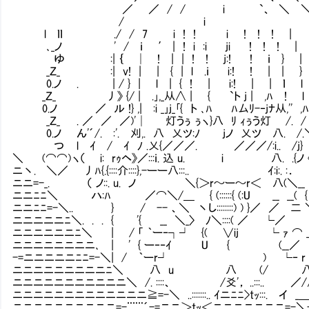
／ ／ / / i `、 ＼ ＼ ＜
/ i V ） つ
l ｌｌ ./ / 7 i ! ! i ! ! ! | 
､_ノ ' / ｉ ′ | ! i :i ji ! ! ! |
ゆ :| ｛ │ ! | | ! ! j:! ! ｉ } | i
_Ｚ_ :| v! | | { | l .ｉ i:! ! | | 
0.ノ . | / } | l | { ! | i:! | | ｌ l
_Ｚ_ 丿》 {/ | .｣,_从∧ | { `ト j | ,ﾊ ! 
0.ノ ／ ル !} ,| :i _｣j_｢{ ト ､ﾊ ﾊ厶ﾘ-‐jﾅ从,'' ,
_Ｚ_ . ／ ／ ／)'│ Ⅳ灯うぅ ぅヽ}八 ﾘ ｨぅう灯Ⅵ /. /
0.ノ ん'´/. :'. 刈,. 八 乂ツ:ﾉ jノ 乂ツ 八. /.＼.
つ l ｲ / ｲ ﾉ .乂{／／／. ／／／/:i.. /j} )' V
＼ (⌒⌒) ヽ（ i: rｩヘ》／:::ｉ. 込 u. i 八. .
ニ丶. ＼／ 丿ﾊ{.{::::介::::},-ーー八:::.. ｲ:i:. :
ニニ=-_. （ ノ::. u. ノ ＼{＞r～ー～r＜ 
ニニﾆﾆ＼ ハ:ﾊ ／⌒＼/＿ { (::::::{ (:U _
ニニﾆﾆ=-＼.. } / -- 、＼ 丶し::::::::) )
ニニニニニﾆ＼. . . { '{ __ ＼_〉 ﾉ＼::::(
ニニニニニニﾆ＼ | / 「 ｀ー‐┐┘ {( ∨ij └ ｧ ⌒ __
ニニニニニニニニ､ | ' { ー‐‐ｲ U { (_
-=ニニニニニﾆﾆ=-＼| / ｀ーr┘ ) └‐ r ＾
ニニニニニニニニニﾆ＼ 八 u 八 (/ 八⌒
ニニニニニニニニニニニ＼ /. ::::、 /爻'， ..:::.
ニニニニニニニニニニニニニ≧=-＼ ..:::::::.. ｲニﾆﾆ>tｯ:::
ニニニニニニニニニニ=-¨¨¨´-=ニニ＞tｯ＜ニニニニニニニ=-