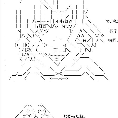
. / ＼＼ ｜｜ |
| | ＼＼＿|＿＿,ノ | |
| | | | | |ー┬ー '´ | | | |∨
| | | | | |｜ | | ／| | | ｜ﾍ
| | | 八ー|--|ｰ｜| イ斗r灯ｉＹ | | ＼ で、
| | ｜ |ｨ灯灯＼|八ﾉ トriツﾉ / ＼ ＼
ﾍ| ＼ 人乂rツ ''|/ Λ＼ ＼ ＼ 「お？あ
. |八 {＼ {＼{ '' ､ / /rΛ ＼ ∨ )〉
／ ＼ Λ - ' 〈 ｛＼ 只／ | ﾉ ＼ 宿同じと
{ ( | |(（ ﾉ ﾉ }＞ イ ＼ ￣＼ ＼人{
) ﾉ |只( （＿￣￣| 二´＿_|＼_ ￣｝ }＼{
￣)ノΛ＼￣⌒）> /:::::::::::::::::::／ ／ イ
. 〈__/ ]人{＼ ＼ :::::: ／ ( ／￣￣＼
. ／ ＼ ＼/ ＿／ ＼
. ／￣＼ ￣＼ ／＿＿＿／￣＼ ＼
＿/＿／／￣＼＼＿＿__≫≪ ＿＿＿＿／＼ ＼＿＿}
/´ ＿ 〈 ＼＿ｘ===只==ｘ ＼＿ ＼
＿＿＿_
／⌒ ⌒＼
／ （⌒） （⌒）＼
／ ::⌒（__人__）⌒::: ＼ わかったお。