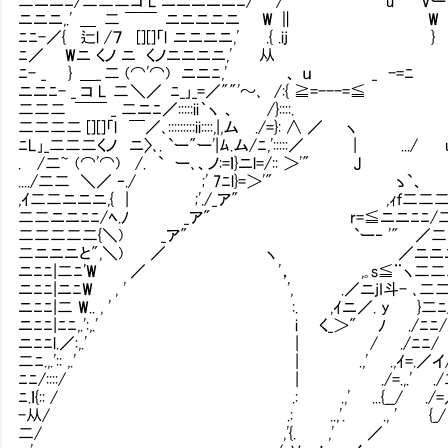
二ニニﾆ/二二二コ L ニニニニニﾆ/ / u Vー''"~´
ニニニ,.' ＿ 二 ￣￣ ニニニニニ W ∥
ﾆﾆ-／{ 辷l /７ [][]「l ニニニニ,' .{ .i
ﾆ／ Wニ くノ ニ くノニニニニ,'
ﾆ- _ } ＿_ 二 (⌒'⌒) ニニﾆ,' 、 ｕ _ 
ニニﾆ- _ コ L 二 ＼／ ﾆ_｣_=／""'～､ /:{ ≧=--
二二二 ￣￣ _ 二ニﾆ／:::::ii｀ヽ 、 /}:
二二二二 [][]「l ￣／､:::::::::ii::::,|,ム ./=}: ∧ 
ﾆL｣_二二二くノ ニ〉､. `ー"ー'|ﾑ.ム/ﾆ,':::::／ | .
. /二~ (⌒'⌒) /. ` ー､、ノ:=ｌ}ニl=/:: ＞
..../二二 ＼／ ‐./ ;' 7ﾆl}=＞'" ゝ`
,ｲ二二ニニニ,{ | ;'./_ア" ,ｨｆ二二二二
二二ニニﾆﾆ/ﾍ.ﾉ _ア" r=≦ニニﾆﾆ/二
二二二二二{＼) _ア" `ー‐ '" ／二二
二ニニニと",＼) ／ ヽ ／ニニニニ
ニﾆﾆ|二ﾆ'W ／ '， ,｡s≦¨ヽ二二二
ニﾆﾆ|ニﾆW , ' ', .／ニjI斗- ､二二二ニ
ニﾆﾆ|二 W.. , ' :. ,ｲニ／. y }二ﾆ/ 
ニﾆﾆ|ﾆﾆ,.':,.' i く_＞" ﾉ ./ﾆﾆ/.}ﾆ
ニﾆﾆl.／:,.' | / ./ﾆﾆ/ }ﾆﾆ|
二ﾆ.,.':: ,.' | .,' .,ｲ=.／イ/
ﾆﾆ/::::/ | ./=.,.' ./二/
ﾆ.ｌ{:: / .: .,' ...{__/ .
-从/ .: ..,'. ., ' {_
二/ ,'{. ,'