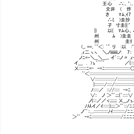
王 心 ∴;．゛;．: /{{ ,
爻非 ㍉( 炸 心 ∴;．゛;．: ′
さ ㍉ ﾏﾑ,ｲ7 ㍉( 炸 /
∴ﾐ )圭抄 ㍉ ﾏﾑ,ｲ7 リ 紗
孑 寸圭|{:゛ ∴ﾐ 
}} 以{ ﾏﾑ心、∴ﾊ 寸圭|{:゛∴;
州 ㍉ﾑ )圭圭 以{ ﾏﾑ心、∴ﾊ
州 Ⅵ Ⅵ圭ﾘ ㍉ﾑ )圭圭才
(,。==､｀''＜: ｀" リ :以Ⅳ:゛; Ⅵ Ⅵ
,ｨ二.ヽヽ ＼ノiiiiiiiiノ: Ⅵ7 :: :::}リ :以
ノﾆ=‐＼__＼__,,。イ´:::ノ 〃 ,ｨｰｰ´:::)::
イ＿ . )ゝ｀￣´ ／{::::ゝ=-- 〃 ///
乂::::::::ﾆ=- ｰ=ﾆ:::::::::::::::::::::::::::
｀'＜:::::::::::::::::::::::::::::::::::::::::::::::::
∨::::::::::::::::::::::/:::::::::::::::::::
}:::::::::::/::::::/:::::::::::::
ﾉ::::::／ ::://:::::: -=ﾆ ゝ=ｲ､＿＞=====≦
∨:: ノ ＞''´;;;;{´::::::∨ ＞''´ﾆﾆゞ'´:::::::::::::::
ノ{::::／／ヾ;;;;;;;; 乂__ノゝﾆﾆﾆﾆ／::::::::::::::::::::
ﾉ从イ／ｲ:::::::};;;;;＞''´:::/ﾆﾆﾆﾆ,ｲ
ノ''´::....::::::::::::::::ﾉｲ:::::::::::::/
＞''´ ｰ=ﾆ::::::::::::::::::::::::::::::