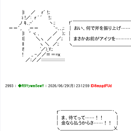
|l ／ ｒ´ !;;
:i !／: ｒ ' ´ !;;
,ﾉ ｷ､,-' 丶;; f´￣￣￣￣￣￣￣￣￣￣￣￣￣
＝＝´,. ,＝＝ ｀-､､,;; | おい、何で斧を振り上げ…
|l ゛ ヾ ､ ／ );; 
ｌ| ＼ヽ ／ ／;; | まさかお前がアイツを…………
ll ヽ ＼ ／;; ヽ＿＿＿＿＿＿＿＿＿＿＿＿＿
l! '／)_Y;;
! ,, -／／≡＝=ｘ
／::／／:::::::::::::::::::::::::::
2993
：
◆R9Yywm5ewY
：
2026/06/29(月) 23:12:59
ID:8mpgdFUd
f´￣￣￣￣￣￣￣￣￣￣￣｀ヽ
| ま、待てって……！！ |
| 金なら払うからさ……！！ |
ヽ＿＿＿＿＿＿＿＿＿＿＿_乂