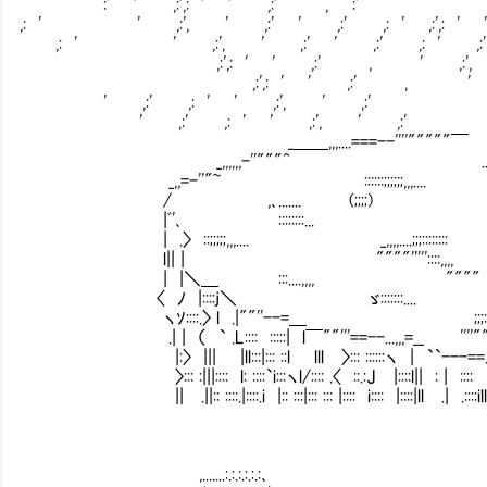
:' ' ,:',: ' ' ,:' , :'
,: ' ' ,:', ' ,:' ' ,:' ,: ' ,:',: ' ' 
,: ' ' ,:', ' ,:' ' ,:' ,: ' ,:',: 
,:',: ' ' ,:' , ' ,:', ' ,:'
,:',: ' ' ,:' , ' ,:', ' 
' ,:' ,: ' ' ,:', ' 
' ,:' ,: ' ' ,:', ' 
_＿＿,,,....===--''''"""""￣
_,,,,,,-''"""^ ....;;;;;;;:
_,,=-''"~ ::::::;;;;;;,,,.... ;;;;;
/ ,､....... (;;;;)
|ﾞ'､ ::::::::...
| .〉 ::;;;;;,,,.... _,,,,....;;;::::::::
l|| | """"'''''::::,,,,
| |＼＿ :::....,,,, """"
〈 ﾉ |::::j＼ ゞ:::::::....
ヽｿ::::.〉 l .|""''--=＿ ;;;:::.... ^
.| | （ ` .L:::: :::::| l￣""'''==--...,,,=__ ''''"
|:〉 ||| |ll:::|::: ::l lll 〉::: ::::::ヽ | ``---==...,,,,,
〉::: :|||:::: l: ::::`i:::ヽl/:::: .〈 ::.:J |::::l|| : | :::: |::
|| .||:: ::::.|::::.i |:: :::|::: ::: |:::: i:::: |::::|ll .| .::::ill |:::
,.......:.:.:.:.:.:､