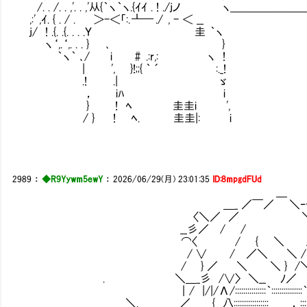
/. . /. . ,'. . ,'从{｀ヽ｀ヽ.{ｲｲ . ! ./jノ 
,:' ,ｲ. { . / . Ⅶ ＞-＜「:. ┻━ ./ , - ＜ __
j/ ! .{. .{. . . .Ｙ 圭 ｀ヽ
ヽ‘,.‘,. . . } ､ }
｀ヽ｀ ､/ i # .:r,: ヽ !
| ', }!;;{ ｀ ´ :._!
.! .| ゞ
， iﾊ i
} ! ﾍ 圭圭i ',
/ } ! ﾍ. 圭圭|: i
2989
：
◆R9Yywm5ewY
：
2026/06/29(月) 23:01:35
ID:8mpgdFUd
＿
＿_ ／￣／ ＼‐- .
〈＼／ ／ ＼ 
__彡／ / /
⌒〈 / { ＼ / 
/ ∨ / ／＼ ＼ / Λ
/ } ／ ＼ ＼ } /＼ }
. ＼＿_彡 /∨〉 ＼__ ﾉ／ ／
｜/ |/|/Λ/:::::::::::::::｀::::::::::::::
＼. ／ { 八::::::::::::::::: ， :::::::::::::::