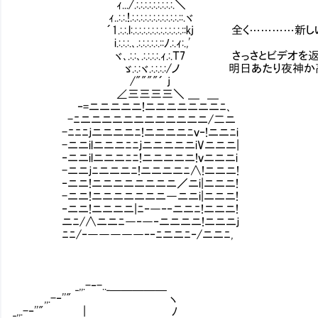
ｨ.../.:.:.:.:.:.:.:.:.:.＼
ｨ..:.:.!.:.:.:.:.:.:.:.:.:.:.:.::.ヾ
´1.:.:.l:.:.:.:.:.:.:.:.:.:.:.:.::kj 全
i.:.:.:.､.:.:.:.:.:.::ﾉ.:.ｨ:.,'
ヾ､.:.:､.:.:.:.:.ｨ.:.Ｔ7 さっさとビデオを
ゞ.:.:ヾ.:.:.:.:/ノ 明日あたり夜神か高
/""""´ j
∠三三三三＼ ＿ ＿
‐=ニニニニニ!ニニニニニニニﾆ､
-ﾆニニニニニニニニニニニニ/二ニ
-ﾆﾆﾆｊニニニニﾆ!ニニニニﾆｖ‐!ニニﾆi
-ニニilニニニﾆﾆｊニニニニニiVニニニ|
‐ニニilニニニﾆﾆ!ニニニニニ!ｖニニニi
-ニニｊﾆニニニﾆ!ニニニニﾆ∧!ニニニ!
‐ニニ!ニニニニニニニニ／ニi|ニニニ!
-ニニ!ニニニニニニニ―ニニi|ニニニ!
‐ニニ!ニニニニ|ﾆ‐―‐‐ニニﾆ!ニニニ!
ニﾆ/∧ニニﾆ―‐―‐ニニニニ!ニニニｊ
ﾆﾆ/‐―――――‐‐ﾆニニﾆ‐/ニニﾆ,
_,,.-‐-.._＿＿＿＿＿
,,.-‐''" ヽ
_,,.-‐''" | ﾉ