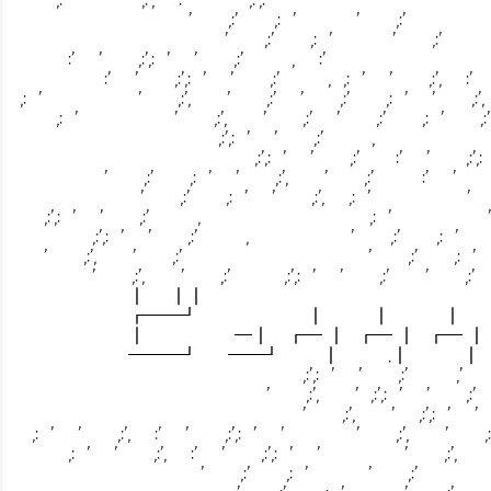
' ,:' ,: ' ' ,:'
' ,:' ,: ' ' ,:'
:' ' ,:',: ' ' ,:' , :'
:' ' ,:',: ' ' ,:' , ,: ' ' ,:', :' ' 
,: ' ' ,:', ' ,:' ' ,:' ,: ' ' ,:', :'
,: ' ' ,:', ' ,:' ' ,:' ,: ' ,:' 
,:',: ' ' ,:' , ' ,:
,:',: ' ' ,:' :' ' ,:',: ' 
' ,:' ,: ' ' ,:', ' ,:' :' ' ,:',
' ,:' ,: ' ' ,:', ,: ' ' ,:', 
,:',: ' ' ,:' , ,: ' ' ,:', 
,:',: ' ' ,:' , ' ,:' ,: ' ,:
' ,:', ' ,:' ' ,:' ,: ' ,:
' ,:', ' ,:' ,:',: ' ' ,:' ' ,:' ,
┃ ┃┃
┏━━┛ ┃ ┃ ┃
┃ ━┃ ┏━ ┃ ┏━ ┃ ┏━ ┃ ┛ ┛
━━━┛ ━━┛ ┃ .┃ ┃
,:',: ' ' ,:' ,' ,:' ,: '
' ,:', ' ,:',: ' ' ,:'
' ,:', ' ,:',: ' ' ,:' ,
,: ' ' ,:', :' ' ,:',: ' ' ' ,:
,: ' ' ,:', :' ' ,:',: ' ' ' ,:
' ,:' ,: ' ' ,:' 