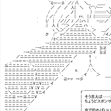
`ミー―彡 ／/ 八 ＼__ ＿＿ :::::::::::
／ ／ ／ 人| ＼ <⌒/--- ヽ # /
/ / ノ | ｜ ::::::::::::::::
. / ／;′ / ／ | r=､ |丿 {:::::::::::::::
. {/ ｜ /／/／ ﾉ ／ﾆハ | ｰ:;;;;;:
, { 人 ｛ ⌒＞ ／ニニ ハ ､ ／ } 
ヽ ＼＞'' ／ニニニニﾆヽ､ ＞ ＿／ ﾉ 
ク /'´ x＜ニニニニニニニ＼ /イ
. / z＜ニニニニニニニニニニ二二二ヽ 
-‐ﾆニニニニニニニニニニニニニニ二ン
＿-‐=ニニニニニニニニニニニニニニニ }j;;;
-‐=ニニニニニニニニニニニニニニニニニイ }j;;;j{ ,
／ニニニニニニニニニニニニニニ ／ Y ι { : ゞ'
_ -‐=＝＝-ニニニニニニニニニﾆニﾆィ ｌ ゝ: :
≦二ニニニニﾆ｀ヽﾆﾆﾆﾆﾆﾆﾆﾆﾆﾆﾆﾆ 
ニニニニニニニニﾊニニニニ ニニ ／ u. / :
ニニニニニニニニ i!ニニニニニﾆ ’、 , イ ＞ 
ニニニニニニニニ i!ニニニニﾆ／ ≧=‐r ‐=彡
ニニニﾆﾆﾆニﾆニVニVﾆﾆﾆ イ
ヽニニニ ニニ ﾆV ﾆV ニ ／
ニ＼ニニニニ／ニ Vニイ f´￣￣￣￣￣￣￣￣￣
ニニ≧ =＝≦ニニV | そう言えば……
ニニニニニニニ／ | ちょうどスポンサー好みの
ニニニニニニ,
ニニニニニ／ | 金で釣ればいいだ