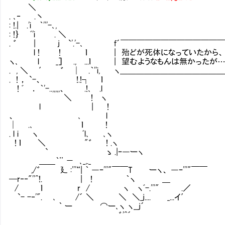
＼
. ､‐ .丶
: !.| .'i ｀'''-､,
: !｝ ﾞ'i . ＼
. ゛ | j `'.'-､ f´￣￣￣￣￣￣￣￣￣￣￣￣￣
l ! ! ｌ | 殆どが死体になっていたから
ヽ､ l _］ ., ...ｌ | 望むようなもんは無かったが…
. , ＼ ′ ゛ │ .｀''i, ヽ＿＿＿＿＿＿＿＿＿＿＿＿＿
. ! ， `-、 !.!┐ ｌ
! ﾞ ． ｀'-..,,,,,、 .!､ .l
＼ ! ヽ
l | !
、 ､ l
│ .､ ｌ !
. l i ヽ ﾞl､ ､ヽ
! ｌ ＼ "゛ ! .ヽ
` ゝ .|ｰ―ーヽ
＿＿｀¨ － ､_,._
,/゛ 廴 :'''“| ｀ ―ｰ'''"￣￣T ーヽ、 ―ｰ'''"￣￣
─r‐‐"''^!. | ! ｀ヽ ＿
/ ｌ r / ヽ ヽﾞ-.'''" .／
`- -‐'". ､ /´ ＼ ＼ ＼_j.... _...イ′
｀ ー ⌒ー､ヽ ヽ__j´
゛'^´