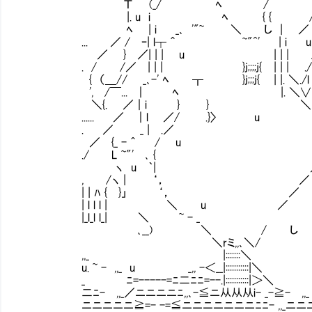
Τ (_/ ﾍ / /|. u
|. u i ﾍ { { / .| 
ﾍ | i _､ '"~ ＼ し | 
... ／ / ｰ| l┬ ＾ ~"^' | i 
／ } ／| | | u | | | / 
. / /／ | | | }j;;;;j{ | | |
{ （＿// _､-' ﾍ ┰ }j;;;j{ | |. ＼.
', /￣... ｜ ﾍ |. ＼∨ / ∨ 
＼{. ／｜i } } ＼ ∨ |
...... ／ ｜l ／/ .}〉 u ＼ .
. ／ _ | .／ ‘， .| |l 
／ {_ - ＾ / u し ‘， | |l |
./ L ~"' ､ { _‘，_」_, - |
ヽ u ｀| ／⌒ .|l | | 
, /ヽ | ‘， ／ u |l | l
| | ﾊ { }」 ‘， ／ 
| l l l | ＼ u 
|_l_l l_| ＼ ~ 
､__) ＼ / 
＼rミ,,､＼
,,_ |:::::
u. ~ - ,,_ u _,, -＜__|:::
_ ﾆ=-----=ﾆ二ﾆﾆ=--.|:::::::::::|＞＼ | 
二ﾆ- ,,_／ニニニニﾆ,,､-≦ニ从从从i- _-≧- ,,_ _, ､ 
ニニニニニ≧=- -=≦ニニニニニニニﾆﾆ- ,,_ニニニニニ|i