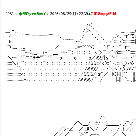
2981
：
◆R9Yywm5ewY
：
2026/06/29(月) 22:39:47
ID:8mpgdFUd
,r＜
＿r‐､,,,,, /＞､` ､ __,,､,,,,,,,r=
/ ｀ﾞﾞ''''''ー‐---‐'''"ﾞ'''‐､ / ` ､` ､ ,,
ﾚi ｀ﾞ''"ﾞ''''‐-'､ ` ､` ､ r":::::ゝ'
'''''(_,,,､ .:.:.. ／ _,,,=-''⌒'＜ ＿` f"::r
`ﾞ'''‐-ﾐ,,__,,, r‐ ''"＿,,,==‐''": : : : : : : : : ヽｒ> ﾞﾞi:
::＼ー''''""ニﾆﾃテ''''''''""´: : o: : : : : o: : : : : o／ミﾐ/|ゝ;｀'‐"::::::::::::::r"
:::::::＼r''"´: : ﾟ: : : : : ﾟ: : : : : : : : : : : : : : : : : :./ミミ::/ヾ〉::｀'‐､::::::i_>ﾉ彡"ﾉ/
::::::::::::｀'i: : : : : : : : : : : : : : : : : : : : : : : :: : : /ミミﾐ/: : : ;r"ゞﾍ´r彡ﾉﾊ/"::;
:::::::::::::::::ﾍ: : : : : : : : : : : : : : : : : : : : : :: : /ミミミ/: ;r"／ 巛》i|｛"´ ∥:
::::::::::::::::::::ﾍ: : : : : : : : : : : : : : : : : : : : : /ミミミ:/'" / |::|| `::::
＿＿/＼ ,. -――
／＼＿/ ;;#/ ;::;:}＿＿_,、_/^ソ ::;; ;::#;::
／>‐∠＿／ ;;#＼_/＿／;;:．:; /__}_／;:: ：: ;／::
／∠_∠＿＿＞'⌒>―‐､l＿＿／￣＼＿＿＿／;;:∠＿_/￣