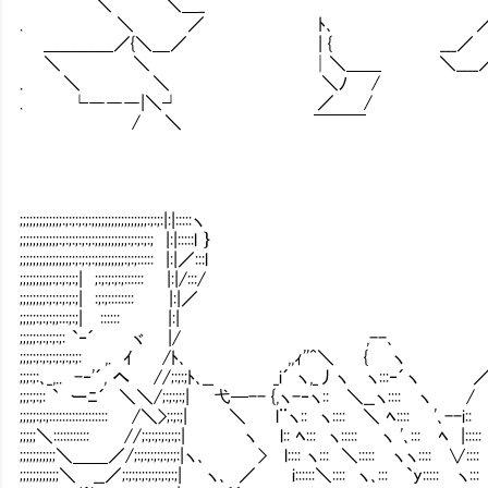
＼ ＼＿_ 
. ＼ ／ ﾄ､ ／
＿＿＿＿／{＼＿／ | { ___／
＼ ＼ │＼＿＿ ＼____
. ＼ ＼ ＼ﾉ / | 
. └―――|＼┘ ／ / /
/ ＼ ￣￣￣ ￣
;;;;;;;;;;;;;:;:;:;:;:;;;;;;;;;;;;;;;;;:;:;:|:|:::::ヽ
;;;;;;;;;;;;:;:;:;:;:;:;;;;;;;;;;:;:;:;:; |:|:::::l ｝
;;;;;;;;;;;;;;;;:;:;:;:;;;;;;;;;:;:;::::: |:|／:::l
;;;;;;;;;;:;:;:;:;| ;:;:;:;:;:::::: |:|/:::/
;;;;;;;;:;:;:;:;:;| :;:;:::::::: |:|／
;;;;;:;:;:;;:::;:;| :::::: |:|
;;;;;:;:;:;:;: `‐´ ヾ |/ ,--
;;;;:;:;:;:;:;:;:;: ,. ｲ /ﾄ､ ,,ｨ'
;;;:;:､_,.. -‐'´, へ //;:;:;ﾄ､__ _i´ ヽ,
;;;:;:;: ` ーﾆ´ ＼＼/;:;:;:;| 弋─-- {,ヽ-‐ヽ:
;;;;;:;:;:::::::::::::::::: /＼>;:;:;| ＼ l¨ヽ:: ヽ:::: ＼ ﾍ:::: '､--i::
;;;;;＼::::::::::: //;:;:;:;:;:;:| ヽ l:: ﾍ::
;;;;;;;;;;;＼＿＿／/;:;:;:;:;:;:;:|ヽ､ > l:::: ヽ
;;;;;;;;;;;;＼ __／;:;:;:;:;:;:;:;:;|