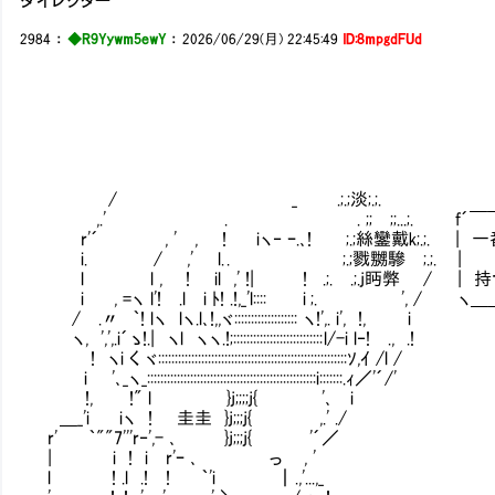
2984
：
◆R9Yywm5ewY
：
2026/06/29(月) 22:45:49
ID:8mpgdFUd
/ _ .;.;淡;.;.
,.' . . ;;㍊;;...;. f´￣￣￣
r'´ , ' , ! iヽ‐ ｰ.､! ;.;絲鑾戴k;.;.
i. / ,' l. . ;.;戮
l l , ! il ,' !| ! .;. .;.j眄弊㌢ / 
i , =ヽ l'! .l i ﾄ! .!,_'l:::: i ;.㌢ '
/ .〃 ｀! lヽ lヽ.l､!,,ヾ::::::::::::::::::: ヽ!',. i', !, i
ヽ, ',',.i´ゝ!.| ヽl ヽヽ.!;::::::::::::::::::::::::::: l/-i l‐! ., .!
! ヽi く ヾ:::::::::::::::::::::::::::::::::::::::::::::::::::::::::ｿ,ｲ /l /
i '､_ヽ_:::::::::::::::::::::::::::::::::::::::::::::::::::i:::::::.ｨ／'´/'
!, !" l }j;;;;j{ '､ i
＿_'i iヽ ! 圭圭 }j;;;j{ ,.' ./
r' ｀""7'''r‐',- ､ }j;;;j{ '´／
| i ! i r'ｰ ､ っ , '
l ! .l .! ! ｀'i ┃ .,'...,_