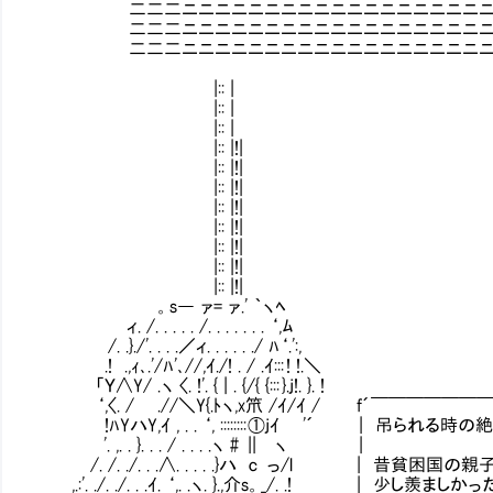
二二二ニニニニニニニニニニニニニニニニニニニニﾆﾆニﾆﾆ
二二二ニニニニニニニニニニニニニニニニニニニニニニニ
二二二ニニニニニニニニニニニニニニニニニニニニニ
|:: |
|:: |
|:: |
|:: |!|
|:: |!|
|:: |!|
|:: |!|
|:: |!|
|:: |!|
|:: |!|
|:: |!|
。s― ァ= ァ.' ｀ヽﾍ
ィ. /. . . . . /. . . . . . . ‘,ﾑ
/. .}./'. . . .／ィ. . . . . ./ ﾊ‘.':,
.! .,ｨ､.'/ﾊ'､//,ｲ./! . / .ｲ::: ! !.＼
「Ｙ∧Y/ .ヽ 〈. !'. { | . {/{ {::: }.j!. }. !
‘,〈. / Ⅶ.//＼Y{.ﾄヽ,x笊 /ｲ/ｲ / f´￣￣￣
!ﾊYハY,ｲ , . . ‘, :::::::: ①jｲ '´ |
'. ,. . }. . . / . . 
/. /. ./. . .∧. . . . .}ハ c っ/l | 昔貧
,.:'. ./. ./. . .ｲ. ‘,. .ヽ. }.,介s。