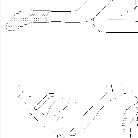
／ >'´ 
--..､_＿＿＿_ _／ ／ イ 
, -'′:.:.:.:.:.:.:.:.:.:.
／:.:.:.:.:.:.:.:.:.:.:.:.:.:.:.:.:.:| ＿＿ _
/:.:.:.:.:.:.:.,. - ''´￣￣￣´ ￣￣￣´ ヽ |:.:.:.:.:.:.:.:.:
`ー‐ '´ ヽ､ __＿＿＿＿＿＿j:.:.:.:.:.:.:.:.:.:.:.:.:
｀￣￣￣｀''ー- ､:.:.:
｀ー
丶 ｌ ｉ '
. ﾉ ＿ ､ , ! '_,. -､
. < - ／,. -― ､ ､ ／ ,. '" 
. ヽ ／／ ／ ヽ ヽ . ´ ,.
. ､ <.／ / ／ ／ .／ .／ ヽ 
ヽ ヽ / ,. ' ／ / 
＼ ｰ ' ／ ´ / ..
､ ／ ::: ' i |
､ ／ , ' :: ｉ l | スイッ
i丶._ -‐' l ', ヽ＿＿＿