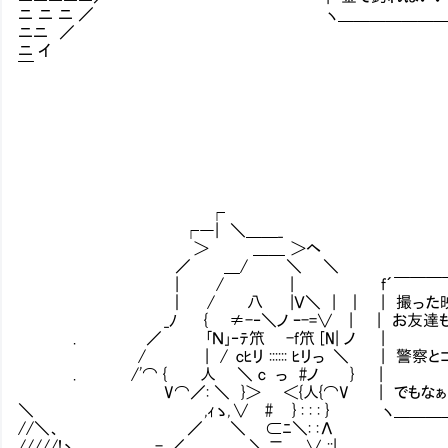
ニ ニ ニ ／ ヽ＿＿＿＿＿＿＿＿＿＿＿＿
ニニ ／
ニ イ
￣
┌
┌―| ＼＿＿_
＞ ＿＿ ＞ヘ
／ ＿/ ＼ ＼
| / | f´￣￣￣￣￣￣￣￣￣
｜ / 八 |Ｖ＼ | ｜ | 撮っ
_ﾉ { ≠-‐＼ノ ｰ-=∨ | | お友達
. ／ ｢Ｎ｣‐ﾃ笊 -f笊 
/ | / cﾋリ :::::: ﾋリっ ＼ | 警察とコ
. /'⌒ { 人 ＼ c っ
V⌒／: ＼ }＞ ＜{人{⌒V 
＼ ,ｨゝ, ∨ # } : : : } ヽ＿＿＿＿
//＼、 ／ ＼ ⊂ﾆ＼: :Λ
/////!ゝ,,__ _ -.,／ ＼ 二 ∨ ::|