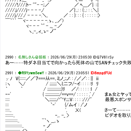
/////!///;ト- ''"- -;;／ ／ ﾍ＿／|: ::|
////.j////j- - - -,/ ／|:..: : {:..: : :.＼|
////j///./ - - - -.＼, ／ : : }: : : { : : : : : :〉
￣``｀ ￣ヾ- - - - - -.ゝ、_.／)
ヾ- - - `'' - ,,_ -.／
ヽ_-_.ィ_ゝ- ノ'"
2990
：
名無しさん＠狐板
：
2026/06/29(月) 23:05:30
ID:Q7V81rSy
あー……特ダネ目当てで向かったら死体の山でSANチェック失
2991
：
◆R9Yywm5ewY
：
2026/06/29(月) 23:05:51
ID:8mpgdFUd
γﾉ V{:::::::／／７===从==､ミノ_;;ノ: : /／／: : || ｉｉ
::ヽ ＼/ / ;;;;;;;;＼ﾐ二フ/-イ: : : : :ﾘ ﾘ
｀ ｀ / ;;;;;;;;;;;;;;;;}ﾘ ／/: : : : : :l /
ｰ‐' { ;;;;;;;;;;;;;;;;/==v==/ : : : : : ,' /
::::: ＼;;;;;;;;/⌒Y;;;;V: : : : :///'ﾞ 
:::: `‐' {/ムイ : /'ノ
:::::.. ', 乂( さーて…………早く
:::::::::.. ‐,.. -_ > ビデオを取り
::::::::::::::.. ¨`ヽ __,.ゝ
:::::::::::::::::::.. ‐ ノ′
:::::::::::::::::／＼ /