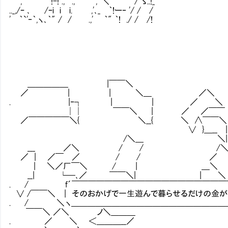
,' !-! .,' .,' ,' ＼ / ゝ..!_
.._,/ｰ ､ /ｰi i i. ,'､_ ｀!ー‐ '/ / /
' ｀`'‐｀,ヽ､｀" / / .,' ｀" ｀! ./ / /!
＿＿＿＿＿ |￣￣＼
／ | | ＼＿ ／＼ /
. |‐┐ | | ／ ＼
││ ￣￣＼ | ／ ／￣￣ 
／￣￣￣￣￣＼{ ＼__{ ＼ ∧￣
∨ }＿__ | 
/＼＿ ＼| | 
___ ／＼ / / /＼ j／
／ | ／￣ ／ / / 
| ＼／厂￣＼ / | ＿
__| └─､／ ￣￣＼| | 
. / f´￣￣￣￣￣￣￣￣￣￣￣￣￣￣￣￣￣￣
∨ /￣￣＼ | そのおかげで一生遊んで暮らせるだけの
. / ＼ ヽ＿＿＿＿＿＿＿＿＿＿＿＿＿＿＿＿＿＿＿
￣￣＼ ／＼ ノ＼＿＿＿ ＼ ＼
. ／ ＼ ＜＿＿＿__／ ￣