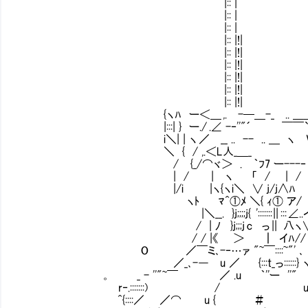
|:: |
|:: |
|:: |
|:: |!|
|:: |!|
|:: |!|
|:: |!|
|:: |!|
|:: |!|
{ヽﾊ ー＜＿ ,. -─＿-_ .. ＿＿_＿
|:::| } ー./ .∠ -‐''"´ ￣￣`ー 
i＼| | ヽ ／ __ .. -- .. ＿ ヽ V 
＼ { / ,.＜L人_＿_ ,. -─- 
/ {_/⌒ヾ＞ . ｀ﾌ7 ー---‐ ' 
| / | ヽ 「 / | /
|/i |ヽ{ヽi＼ ∨ j/j∧ﾊ
ヽﾄ ﾏ^①ﾒ ＼{ ｨ① ア/ ｲ/ 
|＼__. }j;;;;j{ ':::::::
/ | ﾉ }j;;;j c っ || 八ヽ∨
/ / |《 ＞ 
O ／￣ミ､-‐…ァ "~￣::::~"' ､ 
／_､-― u ／ {:::t_っ::::::} ヽ
。 _ - ''"~￣ ／ .u ｀''ー ''"
r‐.:::::::) / u }
^{::::／ ／⌒ u { ＃ }