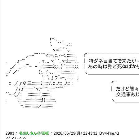
r-:､
'､ '｀''-.､:.:
ヾ=:'::"~:.:
,､-‐'''~~~ﾞヾ:;=､;;､～:､;;::::.:.. f´￣￣￣￣￣￣￣
. ,r‐''′ ､ヾ､.. ヾ｀｀､ヾ:;};;;::::.:.. | 特ダネ
,／ ,.､='"- ‐ =;';;::::::::ﾐ;,:.. }'";;;::::::.:.:. | あの時は
.,;/ ／´ （:. :'ヽ､ --';;;::::::.:.:.. ヽ＿＿＿＿＿＿
" '､ ﾞ;､,! ﾌ''=-､;;:::.: ,:
::.. ,/ ,r彡三:::::::::ﾐ;,::::ｿ､;:.ノ:::..ノ;;: 
/ｨ,r''::::::::｀ヾ,ｰ'''~;;::::::~~''"' 
`'-=〈./:: :::::::::::::',:;;;;;;:.. | 
. ',:::.....::::::::::::::::;!〕;;;;;:::::
ﾞ-､;;;;;;;;;;;;;;ノ;;;;;;;:::::
2983
：
名無しさん＠狐板
：
2026/06/29(月) 22:43:32
ID:v44Yie/G
ダイレクター