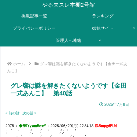
やる夫スレ本棚2号館
掲載記事一覧
ランキング
プライバシーポリシー
姉妹サイト
管理人へ連絡
ホーム
グレ響は謎を解きたくないようです【金田一式あ
んこ】
グレ響は謎を解きたくないようです【金田
一式あんこ】 第40話
2026年7月8日
« 前の話
次の話 »
2978
：
◆R9Yywm5ewY
：
2026/06/29(月) 22:34:18
ID:8mpgdFUd
,: ' ' ,:', :' ' ,:',: ' '
,: ' ' ,:', :' ' ,:',: ' '