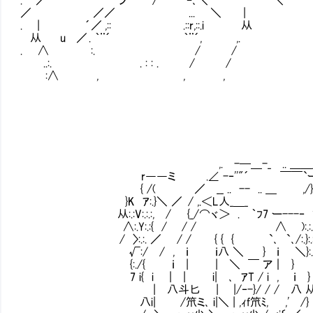
／ ／／ ... ＼ |
. | ´／ ,:: .::r,::.i 从
从 u ／ . ｀¨´ ｀¨´, ,.
. ∧ :. / /
..:. . : : . / /
:∧ , , ,
,. -─＿-_ .. ＿＿_＿
r――ミ .∠ -‐''"´ ￣￣`ー '"
{ /( ／ __ .. -- .. ＿ ,/} }
}K ｱ:.}＼ ／ / ,.＜L人_＿_ ,. -─-
从:.:V:.:.:, / {_/⌒ヾ＞ . ｀ﾌ7 ー---‐ ':.:
∧:.Y:.:{ / / / ∧ ):.:.
/ 〉:.:. ／ / / { { { `､ `､/:.}:.:
√:/ / , ｉ ｉ八 ＼ } ｉ ＼}:.:
{:./{ ｉ | | ＼ ￣ ア｜ } 
7 i{ i | | i| ､ ｱT / i , ｉ 
Ⅵ | 八斗匕 | |/‐-}/ / / 八 从 
八i| /笊ミ､ i|＼ |