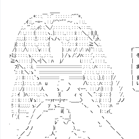
＿＿
_､+: : :.￣: :'´ : : : : : : :~"''*､
,.ｲ:.:_､-=- 、: :./⌒~"'' ～ ､、: :.:..
,:,．'".:..:.,ｨ(: :.＼/.: : : : : : :. : : :ヽ: : ::::..
/: :,.: : : :{: : : : :.ヽ､}.: : : :.､: : : :i: : :＼_: {l_{l_
.::.:..:.l.: : : :.!.: : : :.:ｲヽﾉヽ: : :.,.: : :.i: : : : :＼｢｣ﾄ､
j{: : :.{.: : :. :.,.: : :. :.{ ': : :'.: : :i: : : : :.≧＼:..
/}: : :.∧: : : :.'v: : : :{ }: :.ﾊ: :/: :/:
ｧﾐ:j: : : : :.ゝ.: : : :.､.: : :.､ } /ゝ /:'ノﾊ: :
≧ﾍ.: : : : :.}＼‐{:＼ : ﾊ j
ﾌ}＼、: :.i, ::::::::::::::::::::::::::::::::::::::::::::
‘;: : l:.＼:ゝ` ::::::::::::::::::::::::::::
,: : :l:: : : :.`ゝ::::::::::::::::::::: __ :::::::::::::
.:: : :.}.: : :. :. :.ﾊ u ,' ヽ 八: :. :.
.: : :./j: : : : : : :人 ゝ _ ノ ヾ‐-､ : : :.ﾉ
,: : ｲ }ﾊ.: : : :.､: :.ヽ }{ ｨ ヾ ＼ ": ::j: : : :} '/,
;: : :i.: : : :.Vゝ: : _. -‐ｧrｰ‐jｰr- ..＿__.〉 ヽ .:. j: : : :.} ,ﾉノ
!: : :i:.:.:.:.:.: ゝ: ／ ｿ ゝﾆ.__ `ヽ, ヽ': : : :ﾊ '"
::. . {:.:.:.:,,. / .-‐'''"´ il{ ｀i､ ヽ l : :.ｨ(_
｢ ',:{ - / ／ _,. -､＿{ ヽ
. / ﾚ' ヽ/´ヽ ヽ ＼
., ノ ﾉ }i )､__ `' ＼
, ／ _/ .人′ ^ヽ `' ＼
. ／ "´ ノ / ｀ﾞ ｰ､＼ ＼