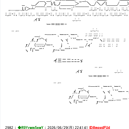
__ ,__／￣〉￣l/L_ﾉ＿＿＿＞'"￣＼__/＼／l＿＿_/＿__)::;;: ＼/￣＼/￣＞‐
,,......,,,,...,Ll＞┴'￣￣;;￣;,,;;,,└――;;´￣￣￣..;;,,;;;・;;，::,,;:,:；;,,::,，::;,,:;,￣
;;,,;;;・;;，::,,;:,:；;,,::,，::;,,:;;;,,;;;・;;，::,,;:,:；;,,::,，::;,,:;;;,,;;;・;;，::,,;:,:；;,,::,，::;,,:;;;,,;;;・;;，:
,ィゞ .,.:,..:.. .,.:,..
ー＝==＝- ー＝
... ,... .,.:,..:.. ... 
＿, -─‐- ､ー‐-､ー-､ ;: ;:;: 
,ｲ､,r'⌒ヾ ヽ ヾ ｀`''ー- -､-‐''"´ヽ;;:
,r/ (::;;:;:;;/ー-､ j `, ＿ /ィ´
ヽ 「i''ー'"´ ,r-‐'ー''
,ィ!´￣｀`i''ー─-
イ三二二ﾆﾆﾆゞ ( j〉 」´￣￣｀`ー-､ヽ
... ,... ｀`ｰ─'
,ィゞ .,.:,..:.. .,.
ー＝==＝- 
... ,... .,.:,..:.. 
＿, -─‐- ､ー‐-､ー-､ ;: ;:;: 
,ｲ､,r'⌒ヾ ヽ ヾ ｀`''ー- -､-‐''"´ヽ;;: :;:
,r/ (::;;:;:;;/ー-､ j `, ＿ /ィ´ ;:; :; ;:; : ;:
ヽ 「i''ー'"´ ,r-‐'ー''''"´￣
2982
：
◆R9Yywm5ewY
：
2026/06/29(月) 22:41:41
ID:8mpgdFUd