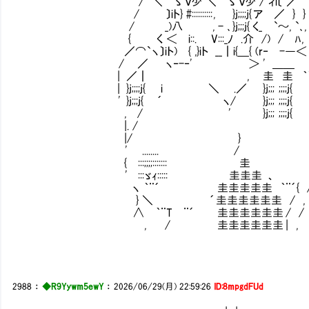
/ ＼ ゝ ｖ少 ＼ ゝ ｖ少 / ィi〔 ／ | 
/ 〕iト} #::::::::::
/ _)八 , - ､ }j;;;j{ く_ `～, 
{ く ＜ i::. V:::_ﾉ .介 /) 
／⌒`ヽ〕iト) { ,}iト __┃i{＿{ (r‐ 
/ ／ ヽ‐-‐' ＞ ' ＿＿ 
| ／┃ , 圭 圭 ｀`ゝ..
| }j;;;;j{ i ＼ .／ }j;;; ;;;;j{ :::::
' }j;;;j{ ´ ヽ/ }j;;; ;;;;j{ ::::::::::
, / ' }j;;; ;;;;j{ ヽ:::
|. / 
|/ } 
' ........ /
{ :::;;;;::::::: 圭
' :::ゞｨ::::: 圭圭圭 、 
ヽ ｀¨´ 圭圭圭圭圭 ｀¨´{ 
} ＼ ´ 圭圭圭圭圭圭 / ,
∧ ｀¨T ¨´ 圭圭圭圭圭圭 / /
, / 圭圭圭圭圭圭 | ,
2988
：
◆R9Yywm5ewY
：
2026/06/29(月) 22:59:26
ID:8mpgdFUd