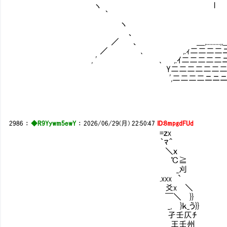
ヽ l 
｀ 
ヽ 
、 
／ 、 ＿,.........,,＿‐
／ ､ ,.ｨ二二二二ニニニ
, ' ､ ,.ｲ二二二二二ニニニ
Y二二二二二二二二二二
',二二二二ニニニニニニニ
2986
：
◆R9Yywm5ewY
：
2026/06/29(月) 22:50:47
ID:8mpgdFUd
=ｚx ｀圭=ﾁ' 
｀ﾏ＾ 孑ﾐﾐ}
＼ｘ 王才' .
℃≧ ℃州 ,爻 
_刈 非迂ﾁ __
.xxx `Ⅵ 上仄刈} ｀¨
爻x ＼ さ壬Ⅳ _
￣＼ }} ｜ }7 Ⅵ 
_, }ｋ_う}} / /
孑壬仄ﾁ ′ { 
王壬州 / /