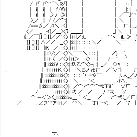
/ f｢ f｢⌒'^＼)8｢| | | i : | / 
| i| i| | ｆ (◎| | | |: :| ./
| i| i| .〉 ﾉ: :≫| | | ／￣.|⌒
〉_ノ ∥ ./ /／⌒:| | | ＼￣.| ｊ廴__
/===彡,／ /(＼ : 〈| | |、 .厂 |__,ノ弌
,〈／￣ _. イ{／＿>〈廴＿＿_| _| ＼' | ,
i{__／￣[] [] []／／´〈〉 |:i:i:|／廴＿＿＿_ ⌒ヾ iL_≫ 
[] [] [] ∧／／ __〈〉 |:i:i:|: : : : : : ＼／ ＼￣ ｀
[] [] [] |iK .／: :_〈〉_|:i:i:|: : : : : : : : 
||:i:∨:／ 〈〉＼￣￣＼ : : : | ／} ', 
||:i:i: 〈 ／〈〉:|:i:i＞― ◇ : : | / ‘， '
∥:i:i:ｉ:ｉV : :〈〉:|:圦乙⌒◇┐:| _／ ◇ﾊ ; _
. ∥:i:i:i:i:i:i:ｉく 〈〉:|Ⅳ:＼乙ノ 卍厂＿／＾∨＾|
∥:i:i:i:i:i:i:i:i:i:ｉ〈〉:Ⅳ: : : :`←=彡'￣ ,ﾘ
∥:i:i:i:i:i:i:i:i:i:i 〈〉Ⅳ＼＿: : ｀＜ _ ｨf
∥:i:i:i:i:i:i:i:i:i:i:i:〈〉|i| ／⌒ｱ⌒＾'⌒弌丁if´ ∨厂 
/＿＿＿_:i:i:ｉ:ｉ:〈〉|i|弌 ／ ／ ﾉ ｀弌 }/ __
⌒ ー＜＞く_:i:i:i:i:i:i:从___ ｀ ＜__ ／ ﾉ⌒弌(_／厂|
／ __∠フ⌒ア:i:i:ｉ／ ⌒＼ 丁i ｰ＜_ ／ ｀7 |
＿
＿＿)_)