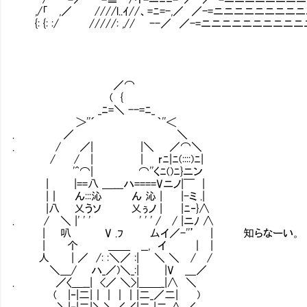
,/「 ,／ ////l..ｲ//、=ﾆ=-,／ ／-=ニニニニニニニニ
{: {: :/ /////: ,// --／ ／-=ニニニニニニニニニ
／⌒
( {
_ﾆ=＼ --=ﾆ_
＞''´ ｀''＜
. ／ ＼
. / ／| |＼ ／⌒＼
/ / | | rﾆ|ﾆ(::::)ﾆ|
'^⌒| ⌒''くﾆ()ﾆ}ニン
| |==八 ＿___ハ====Vニノ|￣ |
|｜ ん:::沁 ん 沁 | |-ミ .|
|八 乂うソ 乂ぅノ | |ﾆ‐}∧
. / ＼ |' ' ' ' ' ' / / |ニﾉ ∧
| 叭 V .ﾌ 厶イ／-''’ | 知らなーい。
| 个 ＿＿ __, イ ｜ |
人 | ／ /: :＼／ :| ＼ ＼ / /
＼＿/ ハ_／)＼_:| |V ＿／
. ／〈＿__| <／ ＼>|＿＿_|∧ ＼
( |‐|二|｜｜｜｜|二_／二| )
＼|‐|二|＼＼／／|二_|二_∧ ／