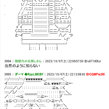
. (/ /‐ﾆ|ﾆﾆﾆﾆﾆﾆｉ|二_|ﾆﾆ‐∧＼
/ /ﾆ二| :::::::::::::::::: |二_|ﾆﾆニ∧ 〉
. / /___ﾆﾆ| :::::::::::::::::: |二_|二二二∨
|ﾆ|[ニ]ニ| :::::::::::::::::: |二_|[ﾆ」二ﾆ∧
|ﾆ|ニニﾆ| :::::::::::::::::: |二_|ニニニニ|
√√￣￣| :::::::::::::::::: |￣ ＼＿＿／|
〈ニ|ﾆ二二| :::::::::::::::::: |二二∧二二_|
と-イ￣￣:::::::::::::::::::::::: ￣￣ ∧／ つ
|────────── └厂
└─┬─‐┬ｰ┬──┬─‐┘
|.: : :. ｜ |: : : : : :|
3994
：
隔壁内の名無しさん
：
2023/10/07(土) 22:09:57.50
ID:v6T1KRyr
当然のように知らない
3995
：
ダーマ ◆RzjcLBlCBY
：
2023/10/07(土) 22:12:08.00
ID:CQMPm38I
::::;/:::::::::::/:::::/wwwwwww,,,,,::::::::::::::::::::＜
イ::::::::::::;:::::::/ ￣￣￣￣ ≧ｓ｡wwwﾒ::::::≧=-
/:::::::::／:;／: : : : : : : : : : : : : : : :≧ｓ｡::::く
:::::;／}／ : : : ＿＿＿_: : : : : : : : : : : :l::::::.＼_
／: : : : -=≦ ￣￣￣:::::≧=- : : : : : :}「 ￣￣
｡ｓ≦＜(:::::)＞::):::::::(::＜(::::::)＞≧=-八
:::! ...:::::::::;／:::}V::.＼:::::::.. l:::}ﾊ::::＼