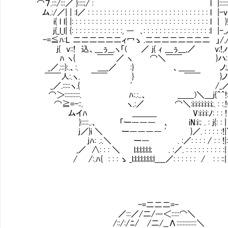
⌒７.:::/:::／ }::::;/ : ￣￣￣￣￣￣￣￣￣￣￣￣￣￣l |:::::::::
ム.:/／| | :l／ : : : : : : : : : : : : : : : : : : : : : : : : : : : : : : l
i{ l l| |: : : : : : : : : : : : : : : : : : : : : : : : : : : : : : : : : : l | }
j{_l_l| {: : : : : : : : : : : : :, ― ､: : : : : : : : : : : : : : : : :l |
-=≦ﾊ:L 二二二二二二ィ冖ゝ .二二二二二二二二 」/./(_,
j{ v::! 込、＿ぅ__,ヽ「( ／ j{ ｨ ＿ぅ___,／ v;!,ハ
ﾊ ヽ{ ￣￣ ／ ヽ ⌒＼￣￣ }ハ:.:. ;:
_／.:::}:.、:. ＿_／ :} 、＿＿ ノ;/.
￣￣人:.ヽ. ￣￣ } ￣￣ }ノ:./::::
_／.:::::ヽ.{ ' /_／(
⌒＞::::::::::. ﾊ:.:..、 ＿＿)＼＿j{＾＾!:::
⌒≧=-::. ヽ.:／ ⌒＼:i:i:i:i:i:i:i;. : :.
ムイﾊ ＿＿＿ V:i:i:i:ﾉ: : : !
}:::::..、 「ー――― 、 iN:i:; . : j{: : |
j／}i ＼ ー―――― ' }／. : : : : :!|
jﾊ: .:.＼ ー― . :／: : : : / : : !|:
,／ ∧: : : ＼ l;l;l;l;l;l; . :／. : : : : : : : : 
/ /:.ﾊ{ : : : ゝ _l;l;l;l;l;l;l;l＿_／: : : : : : / : 
-=二二二=-
／:::／/二/―＜:::::⌒＼
/::/:/ﾆ/ /二/__Λ:::::::::::::＼