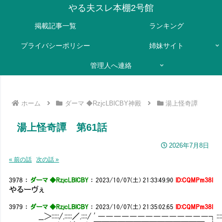
やる夫スレ本棚2号館
掲載記事一覧
ランキング
プライバシーポリシー
姉妹サイト
管理人へ連絡
ホーム
ダーマ ◆RzjcLBlCBY神殿
湯上怪奇譚
湯上怪奇譚 第61話
2026年7月8日
« 前の話
次の話 »
3978
：
ダーマ ◆RzjcLBlCBY
：
2023/10/07(土) 21:33:49.90
ID:CQMPm38I
やるーヴぇ
3979
：
ダーマ ◆RzjcLBlCBY
：
2023/10/07(土) 21:35:02.65
ID:CQMPm38I
__＞:::::/.:::::／.::::/ ' ――――――――――――――┐:::