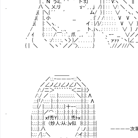
| ､ Ν¨うミ､ ⌒ ' 卜:灯 Ⅵ |｜: : V:ヽ ＼ ∥
. 八 ＼ 乂;リ ゞ-' , , ,j /} | : : ∨: 
,j{ |＼{ ' ' ′ ム/ } | : : : ∨ ｀ヽ、
,j{ |､小 __ . :|' / /: : : : . V V 丶 :
,j{ |: ＼ヽ. ＇ イ : |/}/.: : : : : : V ∨ } 
/ |: : : :＼｀ ､.、 ,.. 卜､jヽ､.: : : : : : : ∨ } 
/ ｲ {: : : : /:￣: :｀.､爪 ,.， ´. . } ｀ 、‐- __ ∨／
′ { 丶 :/: : : :､丶〉 }／. . . . . . } ｀、ァｧｧ ｀丶{∠ _
{｜ ＼ ＼丶` ／／｀>､. . . . . .} ｀､//／///＼
＿＿＿
／:.:.-―――-:.:＼
／∠ノ∠ﾉ∠ノ∠ﾉ＼＼
/:./二＞^`｀｀｀｀`'＜二|:.|:〉
/:./ ／ :.:.:. |:.:.:.:.:.:.:.:.:. ＼|:.|:.Λ
.:.:{｢/:.:.:.: |:.:.:|:.:.:.:.:.:.:.:.:.:.:.:.:|:.|:.: Λ
:.:.:{/ |:.:.:.:.|:.:.:|:.:.:.|:十‐-:.:.:.|:.|:.|:.:.:|
. .:.:.:.|:.:.|／⌒ :.|:.:.:.|:.:|:.:|:.:|:.: |:.|:.|:.:.:|:
|:.:.:.|:.:.| ｘｆ禿Y|:.:.:.|:.:|:.禿ﾄｘ:|:.|:.|:.:.:|:
|:.:.:.|:.:.{( (炒人:从:.|ｖ似 )}:.|:.|:.:.:|:|
|:.:.:.|:.八 / :.ﾉ:.|:.:.:|:| ―――
|:.:.: /|.:.:＼ /:イ:.|:.|:.:.:|:|