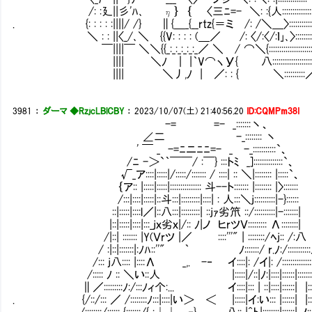
/: :廴||彡'ﾊ､ η｝ ｛ 〈三ﾆ=- ＼: :{人::::::::::::::::
. {: : : : :||||/ /} ∥{＿_{__rtz{＝ミ /: /＼＿〉:::::::::::::::
＼ : : ||〈_/､＼ {{V: : : : (＿／ /: 〈/:〈/:ｌ｣､〉::::::::::::
￣||||￣ ＼＼{{_:_:_:_:_:_／ ＼ / ⌒＼{:::::::::::::::::::::::
|||| ＼ﾉ ｜ |｀V⌒ヽУ{ 八::::::::::::::::::::
|||| ＼丿,ﾉ | ／: : { ＼::::::::::
3981
：
ダーマ ◆RzjcLBlCBY
：
2023/10/07(土) 21:40:56.20
ID:CQMPm38I
-= =- _:::::::丶、
∠二 -_:::::::: 丶
' ￣ _ -=ﾆニﾆﾆ=- _ -_:::::::::::`、
/ﾆ -＞`｀￣￣/ :￣} :::トﾐ _]::::::::::::::`、
√_ア::::|:::::|/:::::/::::::: / ::::| :: ＼|:::::::: |:::::`、
｛ア:: |:::::|:::::|::::::::::::::: 斗--ト::::::: |:::::::: |〉:::::::
/:::|::::|:::::|::斗:::|:::::::::|::::| : 人:::＼j::::::::::|-}::::::
::|:::::|::::l／|::八:::|:::::::::| ::jｧ劣笊 ::/::::::::::|-:::::::|
|::|:::::|::::|:::_jｘ劣ｘ|/:: ﾉ|ノ ヒrツＶ::::::::: Λ::::::::|
/|::| ::::::: |Y(Ｖrツ |／ ::::'''" | ::::::::/ﾍj:: /:八
/ :|::|:::::::|:ﾉﾊ::''" ｀ ﾉ:::::::/ r.ﾉ:
/::: j八:::: |::::Λ _,. -‐ イ::::|: /イ|: /::::::::::::::
/::::: ﾉ :: ＼い::人 |:::::|/::|ﾉ:|::::|::::::|:::::::
∥／:::::::::ﾉ:/:::ﾉィ个:... イ::::|::: | ::|::::|::::::| |::
. {/::/::: ／ /::::::::ﾉ:::|::::|い＞ ＜ |:::::|イ:い::: |::::::| |::
/::::;:::/:::::: {:::::::/{ :├┴―‐} 八:: |^ト|::::::::|::::::|.ノ::