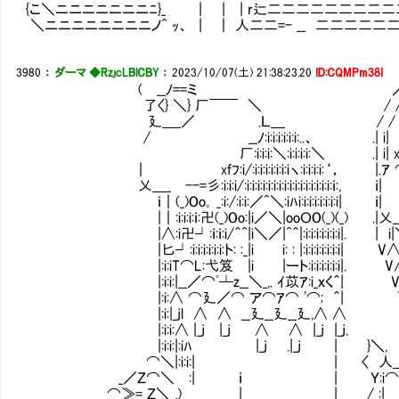
{こ＼ニニニニニニニﾆ}_ | | | r辷二二二二二二二二
＼ニニニニニニニニノ^ ｯ、 | ｜ 人二二=- __ 二二二二二
3980
：
ダーマ ◆RzjcLBlCBY
：
2023/10/07(土) 21:38:23.20
ID:CQMPm38I
( __ﾉ==ミ ／／ 
了〈} ＼} 厂￣￣ ＼ / / 
廴＿_／ .Ｌ＿ / / 
/ __ﾉ:i:i:i:i:i:i:..、 .| i| 
厂:i:i:i:＼:i:i:i:i:＼ .| i| xf
｜ xfﾌ:i/:i:i:i:i:i:i:iヽ:i:i:i:i:‘， |.ｱ
乂＿_ --=彡:i:i:i/:i:i:i:i:i:i:i:i:i:i:i:i:i:i:i
ｉ｜(_)Oo｡ _:i:/:i:i:／^＼:iﾊi:i:i:i:i:i:
|｜:i:i:i:ｉ:卍(_)Oo:|i／＼|ooＯO(_)(_) .|乂__ _
|∧:i卍┘:ｉ:ｉ:i/＾^|i＼／|^＾|:i:i:i:i:i:i:i|. |
|匕┘:i:i:i:i:i:i:ト: :_|i i: : |:i:i:i:i:i:i:i| 
|:i:iT⌒L:弋笈㍉|i |ート:i:i:i:i:i:i|. 
|:i:i:|__／⌒ﾟ┴z__＼_,. ｲ苡ｱ:i_ｘく＾| V
|:i:∧ ⌒廴／⌒ ア⌒ｱ⌒ '⌒; ＾| ＼
|:i:|_jl ∧ ∧ __廴__廴__廴,∧ ∧ 
|:i:i:∧ |_j |_j ∧ ∧ |_j |_j. 
|:i:i:|:iﾊ |_j .|_j | }＼, ┴
⌒＼|:i:i:| | 〈 人＿＿＿
_／Ｚ⌒＼Ⅵ:| ｉ | Ｙ:i⌒≧=
⌒≫= Ｚ＼_,)Ⅵ | | / :| / 