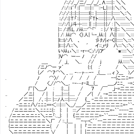
/::/:/__/二/＿/__/_.Λ::::::|:: ＼＼
/::/:::ｉ´「::|￣::::::|:::￣::-Ｌ|:::::|::＼::＼
/::/:/::|:::|:::|::::::::::ｌ|::: |::::::::|:|:::::|::::::::＼::＼
::/:/::|:Ｔ:「::|::::::::::|「Ｔト::::::|:|::::八:::::::::::＼::
::::/::/|_j斗┼:::::: || :::|::::::::|:|:/ : |＼:::::::::::
|::: /:爪Ｌ ﾉ从::::⌒｢~㍉:: |:/ Y::||::: ＼:
| /: 从i⌒ 〈}:人|└‐_从::| 八|| ::::::: ＼::::::::
|l::::l/:八 、 彡ｸﾉ|ィ-く||:::::::＼::::＼::::::
|l::::|:八:::＼ ´ イ:::_rリ∟八::::＼::＼::::＼::::
い从ぃ＼::: ｰr‐＜:/:/jア´ ｀w::::::＼::＼::::＼::::
}Ｖ⌒ ー― ﾉ /:/ ⅱ:::::::::::＼::＼:::
＿_ / _j_ ＼.. /:/ j 从::::::::＼ ::＼:
/ニﾉ⌒ー ァ´ {::{ ;′ / ＼::::::::)::::::::::
{／ ⌒７⌒＼ _ .... ‐…ｧ…‐- _{____ ...､ィ 〉___ )／＼:::
. ﾉ ⌒〉/ / / / / / --{こ二ﾆ=‐- )／ 
/ 〈_//⌒＼__､ -‐…r-ミ___{__ ____ノﾆﾆ_ -=ﾆ
厂|＼＿ノ : :|:.....| / ７ /￣ _j-=二二
.. ／ニ| /｜ | .......|::::::|...... / ／{ /_ -=二二二二二
／二二| /、::|:::: |::::ﾉ人::::|:::::::/ ｛__ -二二二二二二二二
. -ニニﾆ八/ﾆﾆﾆ==＜::::|:::::＼__/____／二二二二二二二ﾆ=‐`｀
/ニニニニﾆ＼ﾆﾆﾆﾆ{:: |: | ::::／二二二二二二=‐`｀----
. /ニニニニニﾆﾆ＼ﾆニ｢:..._|: | ｛二二二二二=‐`｀----二
{ニニニニニニニニ＼厂 / ::._|＿ ￣‐┬＜´´--二二二二二
{ニニニニニニニニニ{ / | | | 「二二二二二二二二二
＼ニニニニニニニニ ∨ | | | |二二二二二二二二二二