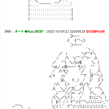
{ : : ＼ ￣￣ ＿／ : : : '，
{: : : : : ￣￣￣: : : : : : : : : : :'
{: : : : : : : : : : : : : : : : : : : : : ::|
{: : : : : : : : : : : : : : : : : : : : : ::|
{: : : : : : : : : : : : : : : : : : : : : ::|
3990
：
ダーマ ◆RzjcLBlCBY
：
2023/10/07(土) 22:00:05.20
ID:CQMPm38I
≫―-
く ｛⌒ヽ〉
＞┴‐-
｀丶、
／ i ＼f⌒Y＼
/ 八 ∨⌒ (⌒)ｰ 人
／ ⌒| ＼/|ィ戌㍉ ＼ |
└ｫL/ ィ戌ー‐┘弋ﾝ | ⌒ |
/ 八弋ﾝ "／ |､ .八
∠ｲ iゝ" ⌒7 |]|⌒＼〉
Ⅵ 込、 t _) / |/ ｝ 〉 次、
/八 {＞ _ イ}／}/ ／
人 ＼_/／刀＿／｝ ∨ ⌒＼
_冫"￣/∨〉ﾍ ／/ |＼_ .人
/〈＼_／〈∧〉 .Ⅴ / ﾘﾆﾆﾆ＼ }
| У) / / f⌒ﾉ::|⌒＼/ﾆ/ﾆﾆﾆ-_⌒
┌'⌒＼ _. ∨::( ) ,′ ｆ⌒ﾉ:::::/凵ﾆﾆ∨ﾆﾆﾆニ-_