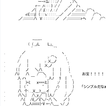
ー‐=≦: : : :.:/ / 、)＼
r― ,ﾊ: : : :}: :/ / ,／ ﾉヽ
／{ ./: j{ : : ﾉ. : / ／ ／.:::::::ゝ_ /⌒ヽ
ィi〔::::::j| {: : :ゝ: : : : : . .,／ ／.:::::::::::::::::::′ /⌒ヽ
,／.::::::::::::::八 V: : : : : : : ／ ／.:::::::::::::::::::rへ / /
-─‐-
( ( _｣Ｌ∟∟Ｌ｣_
´ ｀`
. ／ ヽ
/ γ⌒ヽ '，
. / | γ乂__ノ '，
. / | | 乂_ノ ',
. { | ノ ＼八 | | }
八l 八 /￣＼ | | ｀_ お宝！！！！
人 ハ ￣ ´_人ﾉ ﾘ :| ｀_
| }=ﾐ ｘ===ミ.| :/ :| }
| ( '' '' | /) | } 「シンプルだなぁ
. 八 个: . _V___ﾌ__,,..イ /´ , /
. 八＼| ∧_y_/￣| |人/ / ／
. ∧{ /ｉ{_／i|＼/‐∧ ＼ ／ }
八__人i:i:i:i:ｉ:|‐V =‐∧＿_ ヽ/ _ﾉ