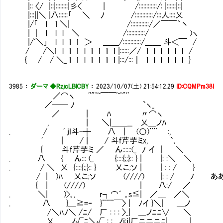
|:: 〈/ |::|::::::::|彡< | /::::::::::::/: |::::::|::|
|:::||＼ |八::::::｢ ＼ ﾉ /::::::::::::/:::人::::乂
|/「 l ｌ ＼| /::::::::::::/／￣￣｀丶
| ｜ l l l ＼ /::::::::::::/ )ヽ
|/ﾞ＼｣ l l ｌ ｌ ＞ ＿＿/::::::::::::/＿＿ 斗＜￣ /
/ /＼ｌ l ｌ ｌ l ｌ ｌ ｌ ｌ |::::::／/ ｌ l l l l l /
{ / / ＼_ ｌ ｌ l ｌ ｌ ｌ ｌ |:::/:::｜ ｌ l l l l l }
3985
：
ダーマ ◆RzjcLBlCBY
：
2023/10/07(土) 21:54:12.29
ID:CQMPm38I
／⌒ヽ ''"ﾟ~￣￣~ﾟ"''
／── ﾉ `ヽ_
／ | ﾊ 〃⌒ヽ
, | ＼|＿＿__ 乂＿ノﾊ
. / ' jI斗-┼ 八 | (○)¨¨ :,
' | / | / 斗f芹芋ミx, `､
{ 斗f芹芋ミ ／ ん::::::(_ ﾉ イ | ＼
. 八 { ん::: (_ {::::{;;}:: } | |: :＼ ＼
. / ＼ 乂 {::::{;;}:: } 乂こ;ソ | | : : / }
/ | )ﾊ 乂こ;ソ (////) |: : / ﾉ あ
{ | (////) | 八:/ ／
. ＼| )>｡, r┐⌒´ ｡s≦| ／＿ ／＼
. 八 }＿≧=‐ }¨¨¨￣〉 | ﾉイ }＼| ＿ノ
/＼ﾊﾉ＼ /ﾆ/ 厂 : : : 〉_| ＿ノﾆﾆ∨ ＼
乂＿_ ノ√ﾆ＼√ : : _ノｉ:ｉ|厂ニニニﾆ| |