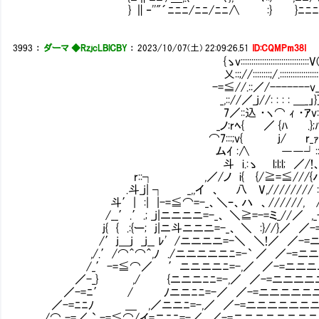
} ∥‐''"´ﾆﾆﾆ/ﾆﾆ/ﾆﾆ∧ :} }ﾆﾆﾆ ヽ 
3993
：
ダーマ ◆RzjcLBlCBY
：
2023/10/07(土) 22:09:26.51
ID:CQMPm38I
{ゝv::::::::::::::::::::::::::::::::V
乂::;//::::::::;/.:::::::::::::::::::
-=≦//.::／/-------v___:
_,:://／_j//: : : : ＿_」}
7／::込 ・ヽ⌒ ｨ ・ｱv:
_ノ:rﾍ{ ／ {ﾊ .};
⌒7:::;v{ j/ r_ｧ:.
ムｲ :∧ ――┘::く
斗 i.:ゝ l;l;l; ／/!、
r::┐ ,／/ノ i{ {/≧=≦///{ハ、
.斗_j| ┐ _,,イ 、 八 V,//////// : 
斗′| :| |-=≦⌒=-_、＼ｰ、ハ 、//////, /
/__′.′.; _j|ニニニニ=-_、 ＼≧=-=ミ_//／ ,_
j{ { .:{ー; j|ニ斗ニニニ=-_、 ＼ :}//}／ ／
/′j＿j _j__ ﾚ' /ニニニニ=-＼ ＼!／ ／-=
,/.′/⌒＾⌒＾,ﾉ ./ニニニニニﾆ=-` ／ ／-=ニ
/_′-=≦⌒／ ′ニニニニﾆ=-,／ ／-=ニニニ
／-_} ,/ {ニニニﾆﾆ=-,／ ／-=ニニニニ
／-=ﾆ′ / ﾉニニﾆﾆ=-／ ／-=ニニニニニニ
／-=ﾆﾆﾉ ＿ ,／ニニﾆ=-,／ ／-=ニニニニニニ
/⌒ -=／ ` -=≦⌒/イ=ニﾆﾆ=-／ ／-=ニニニニニニニ