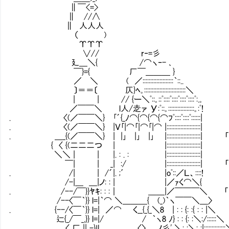
∥￣<=>
∥ //∧
∥ 人人人
ⅱ （ )
ⅱ ΥΥΥ
ⅱ ∨// r‐=彡
廴＿＼{ /⌒ヽ‐- ､
￣}={ 厂￣＿＿＿ }
／ ＼ ( ／::::::::::::::::::::｀::..
〕＝＝〔 仄}ﾍ｡:::::::::::::::::::::::::::＼
| | // {ー＼ﾟ::｡::ﾟ::::ﾟ::::ﾟ::::ﾟ::::ﾟ:.｡
／￣￣＼ l人/赱ァ У:ﾟ::｡:::::::::::::::::｡:ﾟ!
. 〈(／￣￣＼} ｢´{_ﾉ⌒{⌒{⌒{⌒ﾌﾟ::::ﾟ::::ﾟ::::::|
. 〈(／￣￣＼} |Ｖ｢|⌒｢|⌒｢|⌒ |::::::::::::::::::::::|
. ＿_{(／￣￣＼} | |｣ |｣ |｣ |::::::::::::::::::
{ 〈 {(二二二つ | |::::::::::::::::::::::|
＼＼ | | |. : . : |::::::::::::::::::::::|
￣| | _| :/ |:::::::::::::::::::::
. /| | /´|. ;′ |oﾟ::／Ｌ、::::!
/-|＿ ＿|ノ: : | |／ｧく⌒＼{
. /--/￣}}ﾔｷ: : :｜ ＿＿|／￣￣￣＼ 「
/--〈￣｀}} l=|｀⌒ ＼＿＿＿{ (_)｀ヽ￣￣＼＿〉
. {--/〈￣｀}} l=| ／⌒ く__{_{_＼8 | : : {: :{ : : |＼
辷{_/￣_,}} l=|/ / ｀ヽ8 ﾉ} : : {: :＼:/::::::＼
〈_厂 || -}ﾘ ___ 〈〉 ノ彡' ＼: :＼: :|::::::::::::::