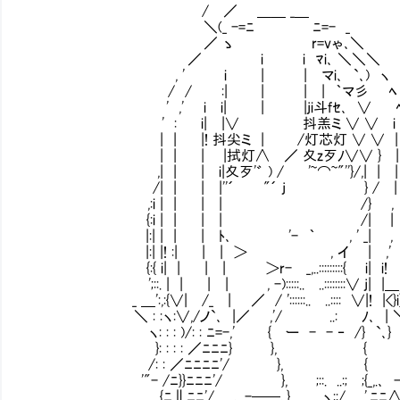
/ ／ ＿＿ _＿
＼(_ -=ﾆ ﾆ=- _
／ ゝ r=vゃ､＼
／ i i ﾏi､ ＼＼＼
, ' i | | マi､ `､) ヽ
/ / :| | | | ｀マ彡 ﾍ
' ,' i i| | |ji斗fｾ､ ∨ 
' : i| |∨ 抖羔ミ ∨ ∨ i 
| | |! 抖尖ミ | /灯芯灯 ∨ ∨ |
| | | |拭灯∧ ／ 夊z歹ﾉ∨∨ } | :
,| | | i|夊歹'゛ ) / '~⌒~"''}/,| |
/| | | |''´ "´ j } / | ' 
,:i | | | | /} , '
{:i | | | | /| | 
|:| | | | ﾄ､ '- ｀ , ' _| , 
|:| |! :| | | ＞ , イ | ,' / /
{:{ i| | | | ＞r- _,..:::::::::{ i| i! / _,
';::. | | | | , -):::::.. ..::::::::∨ j| |＿,. '": : :
_ ＿':,:{∨| /_ | ／ / '::::::.. ..:::: ∨|! |<}i} : : : 
＼ : :ヽ:∨,/ノ`､ |／ ,'/ ..: ﾉ､ | ＼`'～､_: :
ヽ: : : )/: : ﾆ=-,' { ー - - ‐ /} `､}
}: : : : ／ﾆﾆﾆ} }, { ＼
/: : ／ﾆﾆﾆﾆ'/ }, { _
'"- /ﾆ}}ﾆﾆﾆ'/ }, ;::. ..:; ;{_,.､ -‐'
{ﾆ∥ﾆﾆ'/＿,.､ -──､}, ヽ::/ ',ﾆﾆ∧ﾆ