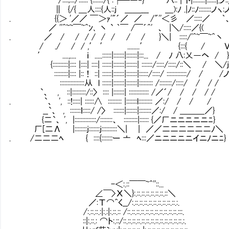
∥ {/{ ＿人::::{人::j ＿＿___ ＿):ﾉ .|ﾉ::ﾉ::::::::ノヽ:
. {{＞ '／／ ￣＞ｧ'"´／ ／ /"''＜彡 ／:::::／ ｀
／ ''^~~￣~^ﾝ､ 丶 ` ｀￣ /￣´^' 、 |＼/:::::／{(
. ／ / / / / / / / / }＼| :::::/'^~￣~^丶 
/ ./ / / ,′ ′ ........′ {:::{ / 
′ ....,.... ｉ .....::::::|:::::::|:::::::|:::... / ﾉ 八:乂―ヘ / 
{::::::::::|:::: |::::| ::::| ::::::|:::::::|:::::::| :::::::/:::::/:::::/::＼ / ＼/
:::::::::|:::: |::！ ::| ::::::|:::::::|:::::::|::::::/:::::/ :::::::::::::/ / /
::::::::::::::::从 l ::::::|:::::::|:::::::|::::::::: /::::::::/:::::/ / / /
`、 , ::|:::::::::/::〉 :::: |:::::::| ::::::::::::: /／´/ / / / /
. `、 ', ::!:::::| ::::::∧ ::::::::: |:::::::l::::::::: ／:/ / / /
__`、 , :::::::ｌ:::::/ /〉 :::::::|:::::::|::::::::／:/ / ＿＿＿／}
{二`、 ', |::::::::::::::/::::::::、 :::::::::|:::::: {／厂ニニニニニﾆ}
厂[二Λ |::::::::j:::::::j::::::::::＼| | ／／二二二二二二ﾉ＼
. /二二二ﾍ { ::::{:::::::ー 亠 ﾍ:::／ニニニニニイニﾉニﾆ}
-＜:.::￣￣~^''::...
∠￣>Χ＼}:.::.::.::.::.::.::.::＼
／:Τ⌒^く__/:.::.::.::.::.::.::.::.::.::.:.
/:.::.::.:|:.:|:.::.:: /::.::.::.::.::.::.::.::.::.::.::.:::.
::|:.::.: ⌒ト:.::/::.::.::.::.::.::.::.::.::.::.::.::.::.:.