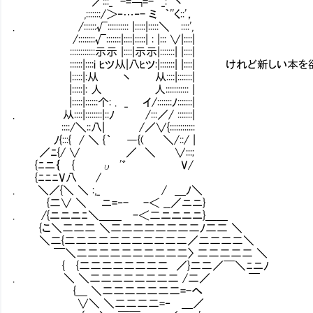
／:::_ -=￢=- _:｀丶
,:::::::/＞‐…‐- ミ ｀''く::'，
. /::::::√:::::::::: |:::::|:::::＼ ::::',
/::::::::√:::::::|::::|:::::| : |::: ∨|::::|
::::::::::::示示 |::::|示示|:::::::| |::::|
::::::|::::i ﾋツ从|八ﾋツ:|:::::::| |::::| けれど
|:::::|:从 丶 从::::|:::::::|
|:::::|: 人 人::::::::::: |
|:::::|::::::个: . _ イ/:::::::ﾉ:::::::|
. 从::::|::::::::|::ﾉ /:::／/ :::::::|
::::/＼::八| /／∨{::::::::::::
ﾉ{:::{ / ＼ {｀ ―{( ＼/::/ |
／ﾆ{/ ∨ ／ ＼ ∨:::;
{ﾆニ｛ { υ '゛ V/
{ﾆﾆﾆV八 /
. ＼／{＼ ＼ :,_ / ＿ﾉ＼
{二∨ ＼ ニ=‐- -＜ __／ニニ}
. /{ニニニﾆ＼＿＿ -＜二ニニニニ}＿＿
{こ＼二二二 ＼二二二二二二二二ﾉ二二 ＼
＼二{二二二二二二二二二二二／二二二二＼
￣＼二二二二二二二二二二〉 二二二二二 ＼
{ {二二二二二二二二 ／}二二／￣＼ﾆニﾉ
. ＼ ＼二二二二二二二二 /二／ ￣
{＿ ＼二二二二二二二=-へ
∨＼ ＼二二二二=‐ ＿／