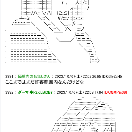
|::::|::::::|::|::::::|:::|:::::| r ， 人::|/:: |
|::::|::::::|::|::::::|:::|:::::| .ィ:::|::::|:|: ﾉ
|::::|::::ﾉ八::: ∨八| {≧≦| ::| ::|::::|:|
_、┴-ミ ＼:::＼ V/::::ﾉ ::|::ﾉ:::ﾉ:|
/ﾆﾆﾆﾆ二＼ ＼:::＼ ＼__;;;:彡 ::::: |
. ﾆﾆﾆﾆﾆﾆﾆニ＼ ＼:::＼ __)＼____;;;;ノ
ﾆﾆﾆﾆﾆﾆﾆﾆﾆ二＼ ￣￣ }ニニ＼
. |ﾆﾆﾆﾆﾆﾆﾆﾆﾆﾆニ‘, ＼＿＿／‘ニニニ:,
. |ﾆﾆﾆﾆﾆﾆﾆﾆﾆﾆﾆﾆ‘, ＼ 二‘,
. |ﾆﾆﾆﾆﾆﾆﾆﾆﾆﾆﾆニ‘， ＼ニ‘,
. |ﾆﾆﾆﾆﾆﾆﾆﾆﾆﾆﾆニニ＼. ‘ニ‘,
. |ﾆﾆﾆﾆﾆﾆﾆﾆﾆﾆﾆニ二二＼ }ﾆﾆ〉
3991
：
隔壁内の名無しさん
：
2023/10/07(土) 22:02:26.65
ID:Q3IyZsH5
ここまではまだ許容範囲内なんだけどな
3992
：
ダーマ ◆RzjcLBlCBY
：
2023/10/07(土) 22:08:17.84
ID:CQMPm38I
_....-――-... _
／::::::::::::::::::::::::／ニ-_
/:::::::::::::／:::::／:::￣:::⌒::､
／::::::::::／:::::／::::::::::::::::::::::::::::
／:::::::/::::::::::::::/::::::::/::::::::|:::::::::|::::
/:::/:::::/:::/:::::: /::/::７::⌒::::|:::::::ﾉ::::|
/:::/:::::/:::/::::::::Λ:{ 弌ｚ |ノ:/::|:::|