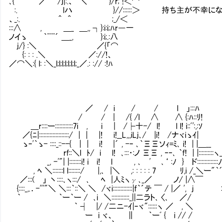
､{ ／ /j|:.、 ＼ }/r; !＜⌒
:. lハ }//::::::＞ 持ち主が不幸になっ
、_:. ＾ ＾ ;_/＜
:::∧ , ＿_ ＿,, ┐}:i:i;ﾊr―一
ノイゝ ｀¨¨´ ＿_, }:i;.:八
j/} :＼ ／{「⌒
{: : : .＼ ／://!、
／⌒＼:{ l: :＼_l;l;l;l;l;l;l;_／.: :// :!ﾊ
／ / i / / l 」:::ﾊ
/ / | /{ /l ∧ ∧ {:ﾊ::ﾘ!
＿r::::ー::::::::::::7i , i | /├十-/ l! l l! i::ﾞ':,:ｿ
／{ﾆ|::::::::::::::::::::/ | | |! i!__L,,,iLj､/ |i! /ナヾiゝｲ|
ゝ‐'｀ゝ- ::::_::--{ | | i! |´ , -‐ ､｀ΞΞソｨ=ﾐ､ i! | |＿__
rf::＼l ﾄ/ i l! ､:::・:ノ ΞΞ , ‐‐､ ｀f! | |::::::::::ヽ
_, -'"| |::::::::i! i i! l , ､ ' ､‘ :ﾉ } ド::::::::::::::
, ﾍ ＼:::::::l l::::::::/ |,､ |＼ ,: : : : : 7 ﾘ,i /_＼ー"｀
／:::( 」 丶::::､ヽ:::/ ､ ﾍ |人ﾐヽγ､_／ ノ/ |∧￣
{::::_,.．-'''"＼ ＼:::｀::＼ ＼ /ヾi:::::::::::::|f｀´テ ￣ / |
｀ ｀ー｀ー / ､i ＼::::::::::::_||二ラト､ 〈､ ／/
｀ ┤ |/ /二ニ-ｲ|‐ヾ"::::::ヽ ／ , ＼
ー i ヾ、 ∥ ｀ーﾞ { i // /