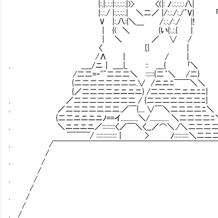
|:.|:.:.:|:.:.:.:.|)> <(|: ﾉ:.:.:.:.:八|
|:.:./ |:.:.:.:.| ＼二／ |/:.:./:./^
V |:.八:{＼＿ /:.:./:./ |!
｜ {( ＼ {い{:.:.{ |
| ＼ ／ ∨ /
〈 [| |
/Λ ｜ / |
. ＿_/ニ｜ ＿_|_ :: ＿{ ｢＼
/二二=‐''^二二二＼ ::::::{二｀＼ /二}
{二二二二二二二二.∨ /ニニﾆ￣￣＼＼
{／二二二二ニニニニ} /二二二二ニニﾆﾆ|
. ／二二二二二二二二 / {二二二二二二二ﾆ|
. ／二二二二二二二.／￣{.... ∨￣＼二二二二ﾆ＼
{二二ニニニニﾉ==イ............＼/............. ＼二二二二
. ＼ニニニニ／:::::::::〈／￣＼〈__／⌒＼./＼二二二
￣￣￣/ :::::::::::::: | > ﾉ::::::::::＼二二
. /￣￣￣￣￣￣￣￣￣￣￣￣￣￣￣￣￣￣￣￣￣
/ 
. / 
/ 
. /
/ 
. /
/ 
. /