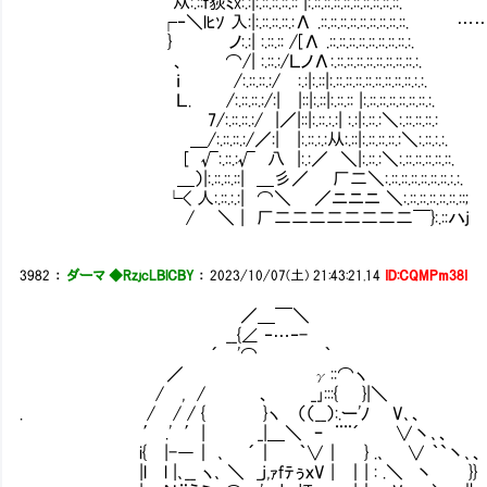
从:.::ｆ荻ﾐx:.:|:.::.::.::.:: |:.::.::.::.::.::.::.::.::.::.
┌‐＼lﾋｿ 入:|:.::.::.::.:Λ .::.::.::.::.::.::.::.
} ノ:.:| :.::.:: /[Λ .::.::.::.::.::.::.::.::.:.
、 ⌒/| :.::.:/ＬノΛ:.::.::.::.::.::.::.::.::.:.
ｉ /:.::.::.:/ :.:|:.::|:.::.::.::.::.::.::.::.::.:.:.
Ｌ. /:.::.::.:/:| |::|:.::|:.::.:: |:.::.::.::.::.::.::.:.
7/:.::.::.:/ |／|::|:.::.:.:| :.:|:.::.:＼:.::.::.::.:
＿/:.::.::.:/／:| |:.::.:.:从:.::|:.::.::.::.:＼:.::.:.:.
[ √:.::.:√ 八 |:.:／ ＼|:.::.:＼:.::.::.::.::.::.
＿）|:.::.::.::| ＿彡／ 厂二＼:.::.::.::.::.::.::.:.:.
└< 人:.::.:.:| ⌒＼ ／ニニニ ＼:.::.::.::.::.::.::;
/ ＼ | 厂二二二二二二二二￣}:.::ハj
3982
：
ダーマ ◆RzjcLBlCBY
：
2023/10/07(土) 21:43:21.14
ID:CQMPm38I
／＿￣＼
__{∠ ‐…‐-
´ '⌒ ｀
／ γ::⌒ヽ
/ , / 、 _｣:::{ }|＼
. / / / { }ヽ （（__）:.ー'ﾉ V､、
′ .' ′| _|＿＼ ｰ ¨¨´ ∨丶､、
i{ |-―｜ ､ ´｜ ｀∨｜ } .､ ∨ ｀`丶､、
|l l |､__ ヽ､ ＼ _j,ｧfﾃぅｘV | ｜| : .＼ 丶 }}