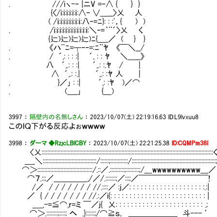
. ///iヽ-‐ |ニV =‐∧ { } }
{〈/i:i:i:i:i:ｉ:∧‐ ∨＿__〉乂 人
( /ｉ:i:i:i:i:i:ｉ:ｉ:八‐=ﾆ}: : :'，{ ) )
. /i:i:i:i:i:i:i:i:i:i:i:ｉ:＼‐=｀¨´〉乂 く
{辷)辷)辷)辷)ﾆ{＿_／ ( } }
. 《ハ¨ﾆ=┬‐‐=:ﾆ¨ﾔ 《￣＼__/
. / ´,: : : :| ´, : : ﾔ ＼＿__》
八 ´,.: : :| ´,.: :.ﾔ / |
∧ ´,.: :.| ´,.: :ﾔ 人 |
. }／｣ : :| ´,: :ﾔ )／⌒
. (＿_｣ {＿)
3997
：
隔壁内の名無しさん
：
2023/10/07(土) 22:19:16.63
ID:L9lvxuu8
このＩＱ下がる反応よぉｗｗｗｗ
3998
：
ダーマ ◆RzjcLBlCBY
：
2023/10/07(土) 22:21:25.38
ID:CQMPm38I
〈乂::::::::::::::::::::::::::::::::::::::::::::::::::::::::::::::::::::::::::::::::::::::::::::::::::::::::::::::::::
＿_＼:::::::::::::::::::::::::::::::::::::/::::::;::::::::::::/::::::::::::::::::::::::::::::::::::::::::::::::::::
⌒＞::::::::::::::::::::::::::::::::::::::/.::／.::::::::::;:::::::::;/＿wwwwwwwwww＿／
⌒７.::;／＿＿＿＿_,/／/.:::::::;／:::;／￣￣￣￣￣￣￣￣￣!
/／ / / / / / / / //.::::／ :j／: : : : : : : : : : : : : : : : : : : :.:|
／ { / / / / / / / //.:／i{: : : : : : : : : : : : : : : : : : : : : : : : : |
＿_,-=≦⌒,r=ミ ￣／j{ 乂: : : : : : : : : : : : : : : : : : : : : : : .;
⌒＞.::::::::;::::; へ .}::::::;/⌒≧ｓ｡ ＿＿＿＿＿＿_ 斗--- ′