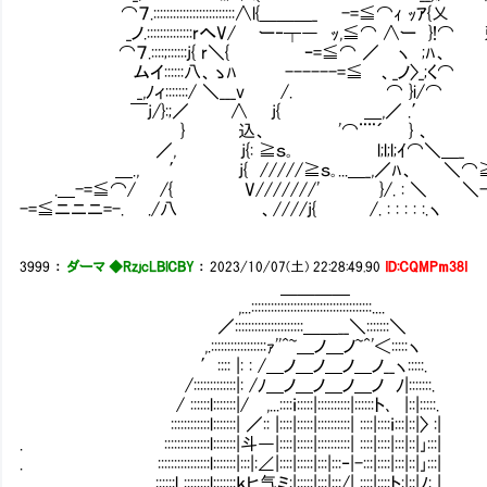
⌒７.:::::::::::::::::::::::::∧l{＿＿＿_ -=≦⌒ｨ ｯｱ{乂
_ノ.::::::::::::::rへV/ ー‐┬― ｯ,≦⌒ ∧ー
⌒７.::::;::::::j{ r＼{ ｰ=≦⌒ ／ ヽ ;ﾊ、
ムイ::::::八、ゝﾊ ------=≦ 、_ノ〉_;く⌒
_,ﾉィ:::::::/ ＼___v /. ⌒ }i/⌒
￣j/}:;／ ∧ j{ ＿,／ .′
} 込、 '⌒¨¨´ } 、
／, j{: ≧ｓ｡ l;l;l;ｲ⌒＼＿_
＿., ′ j{ /////≧ｓ｡...＿_,／ﾊ、 ＼⌒≧=-
.＿-=≦⌒/ /{ V///////' }/. : ＼ ＼-
-=≦ニニニ=-. ./八 、////j{ /. : : : : :.ヽ
3999
：
ダーマ ◆RzjcLBlCBY
：
2023/10/07(土) 22:28:49.90
ID:CQMPm38I
＿＿＿＿
,...:::::::::::::::::::::::::::::::::::::....
／:::::::::::::::::::::＿＿__＼:::::::＼
,.:::::::::::::::::ｧ''^~＿ノ＿ノ~^'＜:::::ヽ
′:::: |: : /＿ノ＿ノ＿ノ＿ノ__ヽ:::::.
/:::::::::::::|: /ﾉ＿ノ＿ノ＿ノ＿ノ ﾉ|:::::::.
/ ::::::l:::::::|/ ,...::::ｉ:::::|::::::::::|::::::ト､ |::|:::::.
::::::::::::l:::::::| ／:: |::::|:::::|::::::::::| ::::|::::ｉ:::|::|〉 :|
. ::::::::::::::l:::::::|斗―|::::|:::::|::::::::::| ::::|::::|:::|::|｣:::|
. ::::::::::::::::l:::::::|:::|:∠|::::|:::::|:::|:::‐|-:::|::::|:::|::|｣:::|
. .::::::l ::::::::l:::::::ｋヒ气ミ:|:::::|:::|:::/| ::::|::::ト:|::|ﾉ: |