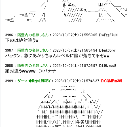
／, j{: ≧ｓ｡ l;l;l;ｲ⌒＼＿_
＿., ′ j{ /////≧ｓ｡...＿_,／ﾊ、 ＼⌒≧=-
.＿-=≦⌒/ /{ V///////' }/. : ＼ ＼-
-=≦ニニニ=-. ./八 、////j{ /. : : : : :.ヽ
3986
：
隔壁内の名無しさん
：
2023/10/07(土) 21:55:59.05
ID:oFzg57uN
下のは絶対違うw
3987
：
隔壁内の名無しさん
：
2023/10/07(土) 21:56:54.94
ID:bnk0oiyr
バックン、急にあかりちゃんレベルに脳が落ちてるぞww
3988
：
隔壁内の名無しさん
：
2023/10/07(土) 21:57:06.97
ID:L9lvxuu8
絶対違うｗｗｗｗ ＞バナナ
3989
：
ダーマ ◆RzjcLBlCBY
：
2023/10/07(土) 21:57:46.37
ID:CQMPm38I
-‐…‐-
、''｀ ''^~￣~^'' ､i:..
／i: / -‐…‐- ＼＼
.:i:i:i:i:/／i:.′i:i:}i:i:i: '，i:i:'，'' ､i:∨/
/i:i:i:i/i:/i:i:i{i:i:i:i:i{i:i:i:i:i}i:i:i:i:i'，i: ', ∨/
′i:i.′{i:i:i:i{i:i:i:i:i{i:i:i:i:i}i:i:i:i:i:iﾟ,i:i:i:ﾟ,i:∨/
:i:i:i:i:ｉ{i:i_､‐''~ i:i:i:i:}i:i:i:i八￣~^''i:i:i:i}i:i:'/
{i:i:i:i:i{/:{i:八{ '，i:i:}i:i:/jI斗劣ﾐ}i:i:i:ｉ}i:i:i}
{i:i:i:i:i{:/ｨぅ笊^ ＼i:i/ Vrリ )〉i:i:i:}i:i:i}