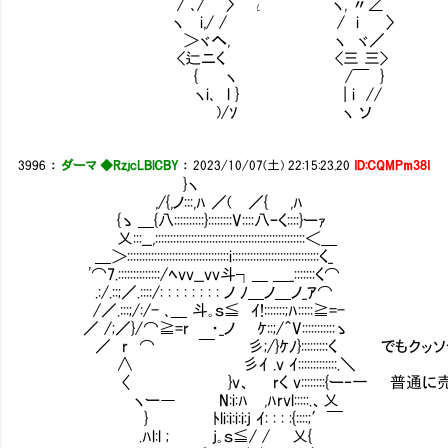
/ ､/ 〉 ι ヽ, 〃∠
ヽ i,/ / / i 〉
＞ヾへ, ヽ ヾ／
<辷ニく <三 三>
{ ヽ /￣ }
ヽi､ l } | i //
)/ｿ ヽ ソ
3996
：
ダーマ ◆RzjcLBlCBY
：
2023/10/07(土) 22:15:23.20
ID:CQMPm38I
}ヽ
,/{,ノ:::,ﾊ ／( ／{ ,ﾊ
{ゝ ＿{八::::::::::}::::::::V::::八ｰく::::}ーｧ
乂:::__,::::::::::::::::::::::::::::::::::::::::::::::::::＜＿
＿＞::::::::::::::::::::::::::::::::::i:::::::::::::::::::::::::::::く_
'⌒7.::::::::::::::/ﾍvv__vv斗┐＿ ＿_:::::::く⌒
.:/.::;／.::::/: : : : : : : : ノ ﾉ＿ノ＿ノ_ｱ⌒
/／.:::;/:/- ､＿ 斗｡ｓ≦ ｲ!:::::::;ﾊ:::::≧=-
／ /;／}/⌒≧=r ・_ノ ｹ::;/＾V:::::::::::ゝ
／ r ⌒ ￣ 彡;/}ｹﾉ}:::::::::く でもクッソ
∧ 彡ｲ .v ｲ:::::::::::::.＼
〈 }v、 rく v::::::::{ー‐一 普通に売
ヽー― N:i:ﾊ ,ﾊrvl:::::.、乂
} ﾄli:i:i:i:j ｲ: : : :{::::;′￣
.ﾊl:l ; j｡ｓ≦/ / 乂{