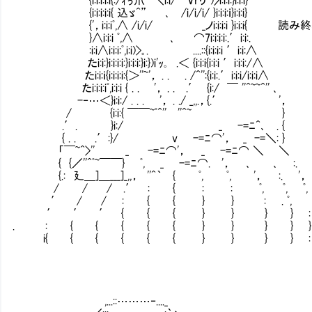
{i:i:i:i:i{ 込ゞ^” ､ /i/i/i/ }i:i:i:ｉ}i:i:i}
{'，i:i:iﾟ,∧ /i/i/ _ノi:i:i:i }i:i:i{
}∧i:i:i ﾟ,∧ ､ ⌒7i:i:i:i:.′i:i:.
:i:i∧i:i:i:ﾟ,i:i)>｡. ....::{i:i:i:i ′i:i:∧
たi:i:}i:i:i:i:}i:i:i:}i:})i'ｯ｡ .＜ {i:i:i{i:i:i ′i:i:i:/∧
たi:i:ｉ{i:i:i:i:{＞''~'， . . . /^'':{i:i:.′i:i:i/i:i:i∧
たi:i:i:iﾟ,i:i:i { . . '， . . .′ {i:/ ￣ ''^~~^'' ､
-‐…＜}i:i:/ . . . '， . ./ _,,.，{.′ '，
/ {i:i:{ ￣￣~ﾟ^'' ''^~ }
.′. }i:/ _ -=ﾆ^､ . {
{ . . .′:}/ v -=ﾆ⌒'， _ -=＼: }
「￣~^>'' _ -=ﾆ⌒'， _ -=ﾆ⌒ ＼ ＼
{ {／''^ﾟ~￣￣} ﾟ, _ -=ﾆ⌒. '， ､ ､ :.
{.: 廴＿]＿___]_,,， ''^｀ { ﾟ, ﾟ, '， :. '，
/ / / .′ : { : : ﾟ, ﾟ, ﾟ,
′ / / : { { } } : . ﾟ,
′ ′ ′ { { { } } } } :
. : { { { { { } } } } }
i{ { { { { { } } } } :
,...::………‐...._