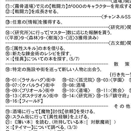
---------------------------------------------〈道場〉関連
⑪：〈霧骨道場〉で元の【戦闘力】が０００のキャラクターを育成す
⑫：【戦闘力】を成長させる。
-----------------------------------------〈チャンネルSSP
⑬：任意の[情報]を獲得する。
--------------------------------------------〈研究所〉関連
⑭：〈研究所〉に行って[マスター]数に応じた報酬を貰う。
(〈平原〉９・〈森林〉９・〈樹海〉３・〈沼〉３獲得済み)
--------------------------------------------〈古文館〉関連
⑮：[属性スキル]の本を借りる。
⑯：新たな錬金術のレシピを探す。
×：【怪異】についての本を探す。(5/7)
-------------------------------------------- 散 策 -
⑱：特定の施設や街を巡って新しい人物と出会う。
｛行き先一覧
⑱-01：〈ラサルハグ〉街中 ⑱-02：〈孤児院〉 ⑱-03：〈学園〉 ⑱
⑱-07：〈ケバルライ〉街中 ⑱-08：酒場
⑱-09：〈プリオール〉街中 ⑱-10：〈道場〉 ⑱-11：〈教会〉 ⑱
⑱-13：〈ポステリオル〉街中 ⑱-14：〈研究所〉 ⑱-15：『鎮守府』
⑱-16：【フィールド】
-------------------------------------------- そ の 他 
⑲：酒場に行って【魔物】討伐【依頼】を受ける。
⑳：スラム街に行って｛異性経験｝を上げる。
㉑：〘薄い本〙を読む。(所持している本：〚対獣魔術〛)
×：【テイマー】について調べる。(3/3)