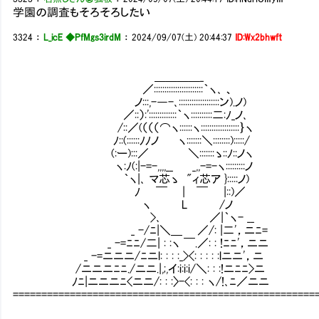
学園の調査もそろそろしたい
3324
：
L_icE ◆PfMgs3irdM
：
2024/09/07(土) 20:44:37
ID:Wx2bhwft
＿＿＿＿_
／:::::::::::::::::::::::｀ヽ､ 、
ノ:::,-―-､:::::::::::::::::::ン).ノ)
／::）:':::::::::::::｀ヽ::::::::::二:ﾉ_ノ､
/::／(（（（⌒ヽ::::::ヽ::::::::::::::::::
ﾉ::(::::::ﾉﾉノ ヽ:::::::＼::::::::):::::/
(:ー):::／ ＼:::::::ゝ::ﾉ::ノヽ
ヽ:ﾉ(:|-=-,,,,__ _,,-=-ヽ:::::::::
｀ヽ|､ マ芯ゝ "ィ芯ア }:::::ノ)
ﾉ ￣ | ￣ |::)／
ヽ L /ノ
>､ ／|｀ヽ- __ 別室で深く〈学園
_ -/ﾆ|＼＿ ／/: |二'，ニﾆ=
_ -=ﾆﾆ/二| : :ヽ ￣.／: : !ﾆﾆ'，ニニ
_ -=ニニニ/ﾆニl: : : :_><: : : : :lニニ
/ニニニﾆﾆ./ニニ.|,;,イ:i:i:i/＼: : :!ニﾆﾆ>ニ
ﾉﾆ|ニニニﾆ<ニニ/: : :〉-<: : : ヽ/!､ﾆ／ニニ
=====================================================