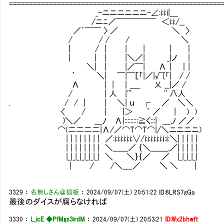
=====================================================
_-ニニニニニニ-∠:i:i:i|＿
/ニﾆ／￣￣￣￣￣ ＜i:i:/__
／´￣￣ 〉 ／ ＼ 〉
/ / / / ＼ f´￣￣￣￣
｜ / | | | | ｜ | , ‐:､ 
| | | |＼／| _|ノ ｜ | 弋
＼| | |／￣| Λ｜ ｜| _乂＿
′ ＼| ￣|￣［「|／|√[「| / /
Λ ｜ | ｜＿_ 乂 __|／ /
/ | 人 |''' '' 八人
. / / ｜ | ＼| ｕ ┌ ／ ＼＼ …
〈 / | |＞ ｀ ／ | ) )
)＼／ ＿ﾉ Λ|:::::::::≧く:::| ＿,ﾉ ／／
⌒(二二二二|Λ/／⌒T⌒T⌒|/＼ニニニニ) し
| | | | | | | | ／:i:i:i:i:i:i:∨/i:i:i:i:i:i:ｉ:ｉ:＼| | | | |
| | | | | | | | ＼______／ ｛＼_______,／| | | | |
|_|_|_|_|_|_|_| ＼ ＼｝｛／ ／ |_|_|_|
| / /＼____／ ＼ ＼ |
3329
：
名無しさん＠狐板
：
2024/09/07(土) 20:51:22
ID:8LRS7gGa
最後のダイスが腐らなければ
3330
：
L_icE ◆PfMgs3irdM
：
2024/09/07(土) 20:53:21
ID:Wx2bhwft