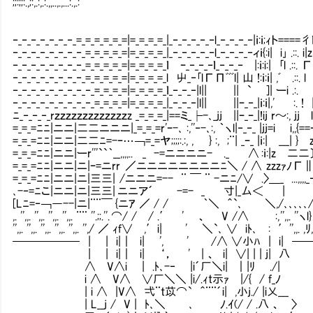
;;:;;:.,;:,.:,.:.,,..,.,...:.,.:
‐_‐_‐_‐_‐_‐_‐_=_=_=_=_=_=|=_=_=_=_|_‐_‐_‐_‐_‐l_‐_‐_‐_‐|ｉ:ｉ;ｨト====彳ｌ|:
‐_‐_‐_‐_‐_‐_‐_‐_=_=_=_=_=|=_=_=_=_|_‐_‐_‐_‐_‐l_‐_‐_‐_‐ィｉ{:i| i｣ .::. i|zミ
‐_‐_‐_‐_‐_‐_‐_‐_=_=_=_=_=|=_=_=_=_ｌ ｰ_‐_‐_‐ｌ_‐_‐_‐ |:ｉ:i:| ｢l .::. Г|||~~
‐_‐_‐_‐_‐_‐_‐_‐_=_=_=_=_=|=_=_=_=_l 屮_‐｢lГΠﾞﾞﾞl| 山 !:ｉ:ｉ| ,ﾞⅰ.::. l
‐_‐_‐_‐_‐_‐_‐_‐_‐_=_=_=_=|=_=_=_=_ｌ_‐_‐_‐|l|| ⅱ || ` ⅱ]| ーi .:. ∟|
‐_‐_‐_‐_‐_‐_‐_‐_‐_=_=_=_=|=_=_=_=_|_‐_‐_‐|l|| ⅱ ||ｰ_‐_|ｉ:ｉ|,' ⅰ:. ! |
ﾆ_‐_‐_‐_rｚｚｚｚｚｚｚｚｚｚｚｚｚz _=_=_=_|==ミ_├-､_jj ||ｰ_ｰ_|!ij r～:, jj l|
=_=_=ﾆﾆ|ニニ|二二ニニニ|_=_=_=r'ｰ-､ :,''‐-､:, ｀ヽl|‐_‐_ |jj=i i,,{==ｰ
=_=_=ﾆﾆ|ニニ|二二ﾆ=-ｰ…￢=_=ヤ;;;;:.:, , } :, ;¨| _ｰ_ |ｉ:|ⅱ___| }
=_=_=ﾆﾆ|ニニ|ーr'''``｀__,,,,.. _ -=ニニニニ- ._ ∧ :ｉ:|z
=_=_=ﾆﾆ|ニニ|ニ|ｰ=ニrr ／ニニニニニニニニﾆ＼ / ∧ zzzｧﾉГ∥ 八 {Гﾉ .
=_=_=ﾆﾆ|ニニ|ニ|三三| /ニニニ=-- ¨ ￣ ¨ -ニﾆ/∨ .〉＿_ ...,,,,_‐'´ ｀ヽ '
､-‐=ﾆこ|ニニ|ニ|三三| ニニア´ -=- _ 寸|_厶＜ | /{ ,,. 
[Lﾆ=‐￢―--|ニ|¨¨￣ {ニｱ ／ / / ｀＼ ＾`､ ＼,/､､､､､/ j,,. ,,. ,ﾞﾉ.:;;;;;;;;;;
,. '',,. '',,. '',,. '',,. ¨¨ ''.;;.''. ⌒/ / / .′ ' 、 V /∧ :, '',,. ''ヽl}ⅱ,,. ,｢.:;;;;;;
'',,. '',,. '',,. '',,. '',,. '',/ ／ ｨf∨ ,′i| ' ＼`､ ∨ iﾄ､ : ′'',,. ,ﾘ,,. '',,
────── | | i|｜ i| ', ' /∧ ∨小ﾊ | 
| | i|｜ i| ‘， ' | 、 i| ∨| | | j| 八
∧ V∧i | .ﾄ､-‐ |i´厂＼i| ｜|ﾘ Ⅳ./|
i ∧ V∧ ∨厂＼＼ |i/.ｨt示ｧ |/{ / f_ﾉ
| i ∧ |V∧ 弌¨t苡⌒` ＾¨¨´i| ,小j./ |
| L__j / V | ﾄ､＼ ､ ﾉ.ｲ(/ / .八 、 〉