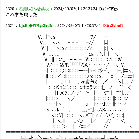
3320
：
名無しさん＠狐板
：
2024/09/07(土) 20:37:34
ID:z2+YlSgy
これまた腐った
3321
：
L_icE ◆PfMgs3irdM
：
2024/09/07(土) 20:37:41
ID:Wx2bhwft
V. . |＼ゝ ７/ |::|
V. .| ヽ:ゝ - ‐ = ＝ =// |::|
V. | ヽ:ゝ/: : : : : : : : // |:.| ヽ
V:.|.. . . ,､|: : : : : : : : : : : 込__. >､|: |: : :ヽ
V'､∥': :/:_,,.. ‐ ‐=- ､V: : : : : : |: 
V/: : : 込爪｢「｢「「ミﾒ､: : : : : : : / 'ヽ: V､
∥: : : |: ,: : :l: : : :ー--|ゝ-: :彡-'、 l-､|;:;:ヽ、
∥: :_,,.イ: :l:.:|: : : : : : : ハ: : :ゝ,_ o 
∥: : : :＿_ :l :l: : : :. ｨr劣气ﾐ: : :／ | 'ゞ|;:;:;:;:/
|: : : :Кﾌﾐ:.', : : : : :/t::::う.v: : :|_ .ノ､ `',ー<
|: : : :|:l 乂ﾂ､:./: ／ `-' |: : : :K~: |||`''~:|;:;:/
|: : : :|:{ ヽ／ |: : : :.l: : :|||: 
: : : : |:ヽ _ u l: : : :.l:.:.:.:|||: : : |/
ゞ､: : l: :|｀ 、 _,.｡*''.|: :./:X: : : : : : : |
. ヽ: :.V||: : : : .-.ヽ｡,*''"l: /|/ ＞<
|: :ヽ､ll: : : :.｡*'.):::::::::|／ .// "''＜
l: : : ＞ ∥ /:::::／ .// ヽ
=====================================================
l::::l:::::ﾄ､:::＼::::::ヽ、:::＼ヽ､:::::::i::!:::､::::l::::!:::i::::::|､::::::::!::