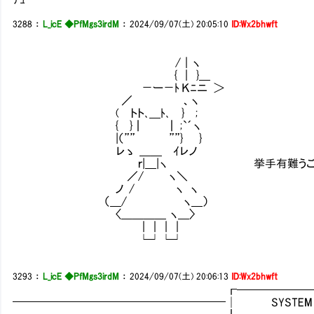
3288
：
L_icE ◆PfMgs3irdM
：
2024/09/07(土) 20:05:10
ID:Wx2bhwft
/｜ヽ
{ ｜ }＿
－ー－ﾄ Ｋﾆニ ＞
／ 、ヽ
( トト､＿ﾄ､ } ;
{ }┃ ┃ ;`´ヽ
|（”” ””} }
レゝ ＿＿ ｲレノ
ｒ|＿|ヽ 挙手有難うございました
／/ ヽ＼
ノ / ヽ ヽ
（＿/ ヽ＿）
〈＿＿＿＿ ヽ＿〉
｜｜｜｜
└┘└┘
3293
：
L_icE ◆PfMgs3irdM
：
2024/09/07(土) 20:06:13
ID:Wx2bhwft
┏─────────
━━━━━━━━━━━━━━━━━━━│ SYST