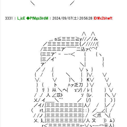
＼ ／
3331
：
L_icE ◆PfMgs3irdM
：
2024/09/07(土) 20:56:28
ID:Wx2bhwft
∧ ∧
_,。ｓ≦三三三≧ｙ//／/ム
／三三三三三三三｛／/////{
/三三三三ア´￣￣二込ァ<⌒「
{三三ア´ - ―-＜ { { ヽ
|三／イ´ | } "簡単な仕
ア´ ＼| {
／ ./ .{ ∨ ゝ }
{ / { ＼ | }∨. ∨ 運び屋…
∨. ∨ }＼ } K∨ ∨
} { ト ﾊァ乏刀 .} ∨ ∨
} ﾘ } 从 ＼へ{ ゞソ} / ﾚ { } ∨
/ ./ 人 ∠苡ﾄ ｿ {レ. l＼ ∨ 運ぶ
乂/ イ＿＿＼¨´ ／ {/} | ） }
／イﾉ.|三三三三三三三三|人/ / }／ ./
（ rt..|三三三三三三三三|: : } ／＿∠{ 
/ /ノ .|三三三三三三三三|: / ＜爪 ＼{
乂. 廴|三三三三三三三三|/人 又 }) ﾑ）
_,r＜三三三三三三三=-∨ゝ-―冖元人} 此方