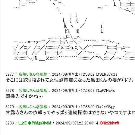
{_ﾆ- ''^~ 丶 ~'-､ _,.. L_ |::::::::::|::::::l::::
''^~ ゛i, '^゛ ~ -ﾆ_|::::::|:::| |:::::
′ ; ,j ~ -ﾆﾉ |:::::
l, { l{ / ~^～
|i, ヽ ／ j
|:'i, :i} U
_,,、､､、,,_}:::ﾞi, _人
-‐……=冖ァ::⌒／:::::::::j{:::八:::::＼:::｀```｀⌒:￣~^l''～ ､、
::/ ／:::／ ./::::／/:::::::::::/乂:::::)h､::_＼／⌒￣￣~^}:::::::::}￢ﾆ=- 
:{ /:::::::{ /:／ {::::::::::::{／ ￣￣::／::⌒～ ,,_＿ノ::::::::/ ):::::::::::
乂:::::::::＼{::廴____乂:::::::::｀``'''''''``｀:::::::::::::／⌒＼::::::／-～'｀:::::::::::::: /
3277
：
名無しさん＠狐板
：
2024/09/07(土) 12:58:02
ID:8LRS7gGa
そこには絞り殺されて女性恐怖症になった黒田くんの姿が（ﾎﾞｿｯ
3278
：
名無しさん＠狐板
：
2024/09/07(土) 17:08:07
ID:qFZHlx4s
即挿入ですかね…
3279
：
名無しさん＠狐板
：
2024/09/07(土) 17:55:29
ID:z2+YlSgy
甘露寺さんの依頼ってやっぱり連続探索はできないやつですよ
3280
：
L_icE ◆PfMgs3irdM
：
2024/09/07(土) 20:00:14
ID:Wx2bhwft