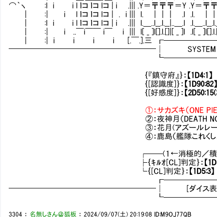
⌒｀ヽ :l i i l ｌコ ｌコ lコ | i .||| .Y＝〒〒〒＝Y .Y＝〒〒
| :| i l ｌコ ｌコ lコ | . i ||| l. ｜｜｜ .l .l. ｜｜｜ .l
| :l i i l ｌコ ｌコ lコ | i .||| l.＿..l__.l.__|..＿.l .l.＿..l__.l.__|..
| :| i ..￣i￣￣ i￣ i ||| l[ _ ]l[].l.[]|[ _ ]l .l[ _ ]l[].l.[]|
| :| i i i i [.￣.].三 ┏────────
━━━━━━━━━━━━━━━━━━━│ SYST
┗─────────
｛『鎮守府』｝：
【1D4:1】
｛[認識度]｝：
【1D90:82
｛[好感度]｝：
【2D50:15(
①：サカズキ（ONE PIE
②：夜神月（DEATH NOT
③：花月(アズールレーン
④：鹿島（艦隊これくしょん～艦
┌──(１←消極的／積極的→
├｛ｷﾙｵ[CL]判定｝：
【1D
└｛[CL]判定｝：
【1D5:3】
┏─────────
━━━━━━━━━━━━━━━━━━━│ [ダイス
┗─────────
3304
：
名無しさん＠狐板
：
2024/09/07(土) 20:19:08
ID:M9OJ77QB