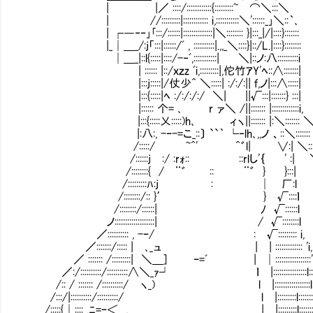
| |／ ::::/::::::::::::{:::::::::~㍉⌒＼:::＼
| //:::::::::|:::::::::::: i,:::::::::::＼'::::::_｣＼::｀､
| ┌―‐‐｣｢:::/::::::|::::::::::::::|＼:::::::: }|:::_|/|::::}:::::::
|_│＿_/:j「:::|::::::/ﾞ , ::::::::::|.,,_＼::::}|::/L.|::::}::::::::
│＿_|::l{:::::|::::/-‐ﾞ,:::::::::::| ＼|::ノ:八:::
| :::::: |::/ｘｚz ﾞi,:::::::::|,佗竹ｱY'ﾍ::∧:::
|:::j:::::|/仗少^ ＼:::::| :/:/:|| ｆ,ノ|:::∧
|:::{:::::|ﾍ :/:/:/:/ ＼| ||√:::|:::::
|:::::: 个= ､ r ァ＼ /||::::::: |:::::::::::
|:::{:::::乂:::::)h､ ィヽ||::::::: |:＼::::
|:八:, -ｰ-=こ_::〕 ``｀ └‐lh､,,ノ 、::＼:::::::
/:::::/ ~^' ^゛l| ∨:| ＼:::::::
/::::::j :/ :rｫ:: ::rlし'｛ ' :| ＼:::
/::::::::{ / ¨゛ :: ¨゛ } }:::| |::
/:::::::::ﾊ:j : │ 厂:l |:
/::::::::/:: }′ } √::::ｌ 
/::::::::/::::::| ﾉ √::::
ノ:::::::::::::::::::| / √::::::::l
／:::::::::: , -ｰ/ : √::::::::: i,
／:::::::/::::: | ､_ュ | | ::::::::::::: 'i,
／ ::::::: /:::::::::| ＼＿] ｰ=ﾞ | │::::::
／:/::::::::::/::::::::::∧＼_ｧ┘ ｌ |::::::::::::::::l::
/:: / ::::::: /::::::::::/ ヽ_) l |:::::::::::::::::l::::
/:::/|::::::::::/::::::::::/ l |:::::::::l:::::::l::::::
/:::::{│::::_,ﾆ=ｰ＜ ,_ | |:::::::::l:::::::l:::::::::::