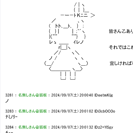
/｜ヽ
{ ｜ }＿
－ー－ﾄ Ｋﾆニ ＞
／ 、ヽ
( トト､＿ﾄ､ } ;
{ }┃ ┃ ;`´ヽ 皆さん乙ありで
|（”” ””} }
レゝ ＿＿ ｲレノ
ｒ|＿|ヽ それではこれより第二百
／/ ヽ＼
ノ / ヽ ヽ
（＿/ ヽ＿） 宜しければ挙手お願
〈＿＿＿＿ ヽ＿〉
｜｜｜｜
└┘└┘
3281
：
名無しさん＠狐板
：
2024/09/07(土) 20:00:40
ID:eetmKIjg
ノ
3283
：
名無しさん＠狐板
：
2024/09/07(土) 20:01:02
ID:i3cbOCOo
ﾅﾐﾉﾘｰ
3284
：
名無しさん＠狐板
：
2024/09/07(土) 20:01:32
ID:z2+YlSgy
ﾁｭｰ