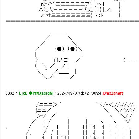
r辷≧´三三三三三三ア´ }へ i |
∧辷弋三三三三三三弋辷 .l: :} | ／.. }
/: 寸三三三三三三三三{ ﾄ ; k }
=====================================================
＿＿＿_
／ ＼
／ ＼
／ (●） （●）＼
| |
〉 ∩ノ ⊃ ／ (――――思い当たる
( ＼ ／ ＿ノ | |
＼ “ ／＿＿| |
＼ ／＿＿＿ ／
3332
：
L_icE ◆PfMgs3irdM
：
2024/09/07(土) 21:00:24
ID:Wx2bhwft
/ニニニ＞ ´ ｀丶/-＜_//:://:://:
{ニニ／ ＼. ＼//://::/
＞‐/ ／ 丶 ＼/::/
／ i / | | ヽ. ヽ ∨
. / |: / l | ｌ | | :ｌ :ｉ | :| 
/ . l/ ,′| | | | | :| :| | :| :ｌ |
| :| | | ｌ :| | | |.‐ｌ‐ﾄ､ー| | :| :| |