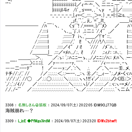
'"~ |i:i:i:i:i:i:i:i:i:i:i:i:ﾐ／ｨ亠亠､＼ 二二ﾆ.┬¨, '゜⌒'弌|i:i:{
|i:i:i:i:jＩ斗ｒ /i´_.ゞ===､､｀ヽy ‐_,|::|／:::::::::::::: :: |
-_-_-_-_-_-_|,ｨ=＜_,::::､_＞=､} _=_=|::|≧s｡.,_::::::::::
_ _」f､'`,ﾟ_, ji_､ﾟ='ﾞ_,It_ ＿＿ i≧s｡|i
─────── /ﾊ￣｀ヽ､ 〈ゞﾞ`! /,====､}/'ﾞ'
/.:::::i ｀ヽ､__｀jﾞ､i ,ﾆ二ﾆ '/,ｲ'′_／ i::::
/.::::::::l .:::::::::７ iヽ､'_＿__／!ﾞﾏ´:::.. ｌ:::::
/.:::::::::::l .:::::::::/,' l! ｀ヽ////!∧::::::::: l::::::
/.::::::::::::::l .::::::／ｲ" ﾉ i! '/// /ﾒ¨ﾊ､:.. ｌ:::::::
/＿＿＿_| .::::／=ﾒﾊ.../.:､ i! // .;:ｨﾉ:: ::ﾊ､:..
＿＿__.....＞､. ￣.／;ゝ:: ',::ﾊﾆﾆーゝ､.../ノﾆﾆ;:/ﾊ;:: ﾒ;ﾊ＼ 
―''''''´ __,,,,...〉ﾆﾆﾆ|. ／ｧ―――‐ｧ､ﾞﾞﾞﾞ` ` '''"´'/ｨ―――
――二---ﾃ'´ ! ／――ｧ.:／｡ﾟ::＼ .:. ／ﾟ｡＼――壬､メ
ﾃチ//.:/,' // /／.:.:.:.:.:.＜.:.:ー--､__::ヽ :}{:.／:
://'/.:/,' //◯ .／.:.:.◯:.:.:.:.:.:.:.＼:.:.:.:.:.:.ヽヽ!:!!'ｨ'／.:.:.:.:.:.:.ノ〉:く厄
',/.:,'.:/ｲ// ／.:.:.:.:.:.:.:.:.:.:.:.:.:.:.:.:.:.:＼:.:.:.:.:.ヽ|/／.:.:.:.:.:.／.:.ヾ;ヽｰ=メ/
/./､/ｰ'¨ ／.:.:.:.:.:.:.:.:.:.:.:.:.:.:.:.:.:.:.:.:.:.:.:.｀ヽ､／.:.:.:.:.:.:.:／.:.:.:.:.:.:.｀ヽ二厶'´:.:
3308
：
名無しさん＠狐板
：
2024/09/07(土) 20:22:05
ID:M9OJ77QB
海賊崩れ…？
3309
：
L_icE ◆PfMgs3irdM
：
2024/09/07(土) 20:23:20
ID:Wx2bhwft