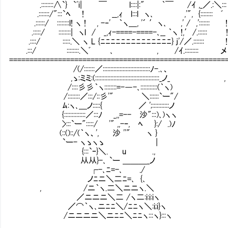
.::::::::∧`} `ﾞi| ￣ l::::|:" ｀￣ /ｲ ,_
.:::::::/":::`ﾍ ! __,ｨ l:::l ヽ､ ,'", {:::::::: ﾞ
.::::::/ ::::::::l! ヽ ! , -‐' ｀ヽ＿, '´ ′ヽ､ ,
.:::::/ ::::::::| ヽl / _,ｨ-====-====-､__ ｀ヽ !,′/.:::::: 
.::::/ :::::.＼ ヽ L {ﾆﾆﾆﾆﾆﾆﾆﾆﾆﾆﾆﾆ
.:::/ ::::::::.＼ﾞ ､ , /ｲ.::::::::: メ
=====================================================
/(/:::::::／:::::::::::::::::::::::::::::::ﾉ-.､、
,ゝ:ミミ:(::::::::::::::::::::::::::::::::::::::::::_ノ_ ,
/::::彡彡｀ヽ::::::::=-―-､:::::::::::(｀ヽ)
/::::::::／:::/::彡'" ＼::::::`ー"/
ﾑ:ヽ､＿ノ:::::{ ／ ';:::::::::::ノ
{::::::::::::::／:::ﾉ _,,=-- 沙":::)､)ヽヽ
>:::`ー":::::/ '" ,,-ｰ, ﾍ }:/ .)ﾉ
(::()::/(｀ヽ、', 沙 ''" ヽ
`ー- ヽゝヽゝ |
{:::`ｰ}＼. u .,
从从}-､ `ー 
┌-､ﾆ=-､ ./
ノﾆニ＼二ﾆ=､ {､ ｛ダイ
, /ニ｀ヽ.二＼ニニヽ.＼ ※０
／ニニニ＼二 /ヽ二:i:i:iヽ [情報]
／⌒｀ヽ､ニﾆﾆ＼/ﾆﾆヽ＼:i;i}ヽ
/ニニニニ＼ニﾆﾆ＼ﾆﾆヽ:::ヽ}:::ヽ