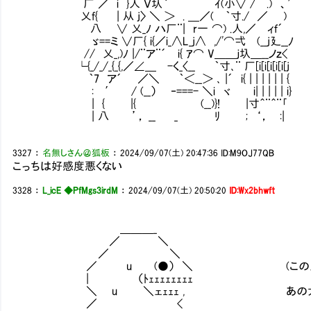
厂 ／ i }人 Ｖ圦｀ ｲ(小∨ / .) 、′
乂f{ | 从 j〉 ＼ ＞ . ＿／( ｀寸./ ／
八 ∨ 乂_ﾉ ハ厂¨| r一 ⌒) .人,／ ィｆ´
ゞ==ミ ∨厂{ i{／i_∧L_j∧ ,/'⌒弌 (__j
// 乂_,)ﾉ |/¨ア¨´ i{ ｱ⌒ V＿＿ｊ圦＿__ノｚ<
└{_/_/_{_{,／∠＿ -く_〈__ ｀寸､¨ 厂[i[i[i[i[i[j
｀7 ア´ ／＼ ｀＜__＞ ､ |´ i{ | | | | | | {
: ′ / (__） ‐===- ＼i ヾ Ⅵi| | | |
| { |{ (__)}! |寸＾¨＾¨｢
| 八 ’， __ _ ﾘ ; ‘， :|
3327
：
名無しさん＠狐板
：
2024/09/07(土) 20:47:36
ID:M9OJ77QB
こっちは好感度悪くない
3328
：
L_icE ◆PfMgs3irdM
：
2024/09/07(土) 20:50:20
ID:Wx2bhwft
＿＿＿_
／ ＼
／ ＼
／ u (●） ＼ (この人確か
| （ﾄｪｪｪｪｪｪｪｪ
＼ u ＼ェｪｪｪ , あの大惨事に駆け
／ <