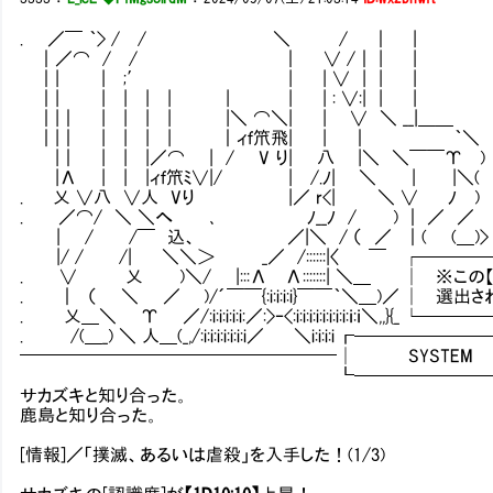
. ／￣ ｀> / / ＼ / ｜ |
｜／⌒ / / ｜ ∨ /｜ | |
｜| | ;′ | | ∨ | | | 
｜| | | | | | | | : ∨:| | |
｜|｜ | | | | |＼ ⌒＼| | ∨ ＼ __
｜|｜ | | | | ｜ィｆ笊飛| | ｜ ｀＼
|｜ | | |／⌒ | / V り| 八 |＼ ＼￣￣Υ )
|Λ | | |ィｆ笊ﾐ∨|/ | /.ﾉ| ＼ | |
. 乂 ∨八 ∨人 Vり |／ r<| ＼ ∨ ﾉ )
. ／⌒/ ＼ ＼へ ､ ﾉ__ﾉ / ) ｜ ／
| / /￣ 込、 ／|＼ / （ ／ ｜( (＿)>
|/ / /| ＼＼＞ _／ /::::::|〈 ￣ ┌─
. ∨ 乂 )＼/ |:::Λ Λ:::::::| ＼＿ │ ※
. ｜ （ ＼ ／ )/´￣￣{:i:i:i:i}￣￣｀＼＿)／ 
. 乂＿＼ Υ ／/:i:i:i:i:i:／:>‐<:i:i:i:i:i:i:i:i:ｉ
. /(＿_) ＼ 人＿(_,/:i:i:i:i:i:i:i／ ＼i:i:i:i ┏─────
━━━━━━━━━━━━━━━━━━│ SYSTE
┗─────────
サカズキと知り合った。
鹿島と知り合った。
[情報]／「撲滅、あるいは虐殺」を入手した！(1/3)