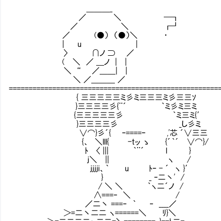
＿＿＿_
／ ＼ ━┓
／ ＼ ┏┛
／ (●） （●）＼ ・
| u |
〉 ∩ノ ⊃ ／ ……は？
( ＼ ／ ＿ノ | |
＼ “ ／＿＿| |
＼ ／＿＿＿ ／
=====================================================
{ 三三三三三ミ彡ミ三三三ミ彡三三ｿ
}三三三三彡{¨´ ｀ミ彡ミ三ミ
{三三三三三彡 ｀ミ三ミ{′
}三三三三彡 _し彡ミ
∨⌒}彡´{ ‐====ｰ ,'芯 ´∨三三
{、 ＼lll{ -tッ ゝ {´｀´ ∨⌒}/
ﾄ 〈 ||| ｀¨´ l }
j＼ || ヽ / 彼は【賢者
jjjji、｀ u ﾄｰ - ´ ヽ }′
} _ ‐二丶' /
/ ＼ ＼ ｀ヽ二´ノ /
∧===‐ ＼ / いくら何
／二丶 ===‐ ｀ ‐ ____／
＞=二丶二二 ヽ======＼ ﾘ}＼