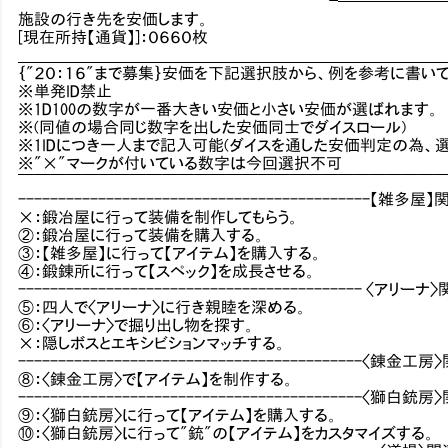
┗─────────
施設の行き先を安価します。
[現在所持【通貨】]：０６６０枚
＿＿＿＿＿＿＿＿＿＿＿＿＿＿＿＿＿＿＿＿＿＿＿＿＿＿
｛"２０：１６"まで募集｝安価を下記選択肢から、例を参考に書いて
※単発ID禁止
※1D100の数字が一番大きい安価と小さい安価が選ばれます。
※(同値の場合同じ数字を出した安価同士でダイスロール)
※1IDにつき一人まで記入可能(ダイスを通した安価判定の為、
※"×"マークが付いている数字は今回選択不可
￣￣￣￣￣￣￣￣￣￣￣￣￣￣￣￣￣￣￣￣￣￣￣￣￣￣
--------------------------------------------【雑多屋】関連
×：鍛冶屋に行って装備を制作してもらう。
②：鍛冶屋に行って装備を購入する。
③：【雑多屋】に行って【アイテム】を購入する。
④：鍛錬所に行って【スペック】を成長させる。
------------------------------------------- 〈アリーナ〉関
⑤：四人で〈アリーナ〉に行き親睦を深める。
⑥：〈アリーナ〉で掘り出し物を探す。
×：隠しボスとエキシビションマッチする。
-------------------------------------------〈錬金工房〉関
⑧：〈錬金工房〉で【アイテム】を制作する。
-------------------------------------------〈獅白銃房〉関
⑨：〈獅白銃房〉に行って【アイテム】を購入する。
⑩：〈獅白銃房〉に行って"銃"の【アイテム】をカスタマイズする。