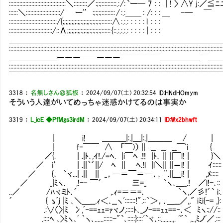
::::::::::::::::::::::::::::::::::::::＼:::::::::／ :;:;::::::::::.: /: `ー─ 7 : : | ! 〉 ∧Y j:／
::::::＼:::::::::::::::::::::::/ ー'′ :;:;:;::::::::: / :.:＿＿ : /: : : ＿ -─ ￣ : : : :| : :
::::::::::::::::::::::::::::::::/{;;;;;;;;;:;;:;;:;;:;:;:;:;:::::::∧ :.:.: : : : : l : : : : : : :| 
:::::::::::::::::::::::::::::/::Λ;;;;;;:;;:;;:;;:;:;:;:;:::::: {::.:.:.:.: : : : : | : : : : : : :| 
＿＿＿＿＿＿＿＿＿＿＿＿＿＿＿＿＿＿＿＿＿＿＿＿＿＿
:::::::::::::::::::::::::::::::::::::::::::::::::::::::::::::::::::::::::::::::::::::::::::::::::::::::::::::::::::::::::::::::::::::::::::::::
＿＿＿＿＿＿―――━━―――￣￣￣￣￣＿＿＿＿＿￣＿
:::::::::::::::::::::::::::::::::::::::::::::::::::::::::::::::::::::::::::::::::::::::::::::::::::::::::::::::::::::::::::::::::::::::::::::::
￣￣￣￣￣￣￣￣￣￣￣￣￣￣￣￣￣￣￣￣￣￣￣￣￣￣
3318
：
名無しさん＠狐板
：
2024/09/07(土) 20:32:54
ID:HNdHOmym
そういう人達がいてめっちゃ迷惑かけてるのは事実か
3319
：
L_icE ◆PfMgs3irdM
：
2024/09/07(土) 20:34:11
ID:Wx2bhwft
| i! ＿＿＿|:.|＿|:.|＿＿＿ / |
| f‐￣￣ ∧ 「￣)） || __ __ __￣ﾞｉ 
／{. | .|ﾄ､,ｲ!./=ﾍ. |i￣ﾍ .!! |ﾄ､ || ||￣l! | }＼
／ ｉ' | .||｀´||/ ﾍ || ﾍ.!l |l＼|| ||＝l! 
／ {､ ｀ヾ...| .|| || _，―＝￣＝―，､ ¨.||＿i! | ,ﾒ:::::
／ _|ﾐヽ. ,!-‐ ￣´ 三=_ ｀ヽ､＿_.! ／l!
..／ /ﾊヾミﾄ､´ ,.ｨ=＝＝=､ ｀ヽ,／彡!´` i:.
´ { ゝﾞj |ﾐ ､＼＿__,ｨ＜､__ヽﾞ:::::::!".::｀＞，､＿__／,
.:∨（〉|ﾐ 冫,ﾞ‐==ｪｪ=ｧヾノ,:::::ﾄ､_ノ-==ｪｪ==‐､＜ ﾐヽ:;//::
.::::ﾍ ､>ﾐヽ､' ｀ヽ､......::::::-"`､:::::}::::ﾞ`ヾ､::........,. '"｀ ,..,ﾐノ'／.:::