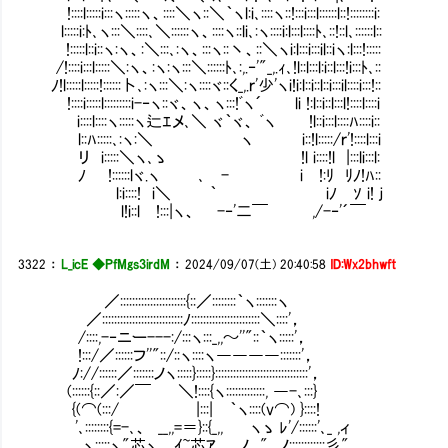
!::::l:::::i:::ヽ:::::ヽ、::::＼ヽ::＼｀ヽl:i､::::ヽ::!:::i:::l::::::l::!::::::::i:
l:::::i:ﾄ､ヽ:::＼::::､＼::::::ヽ、::::ヽ::li､:ヽ::::i:l:::l::::ﾄ､::!::l､::::::l::
!:::::l::i::ヽ:ヽ、:＼:::､:ヽ、:::ヽ::丶、::＼ヽi:l:::i:::il::
/!::::i:::l:::::＼:ヽ、:ヽ:ヽ:::＼::::::ﾄ､:,.‐'"_,.ｨ､!l::l:::l:i::l:::!i:::ﾄ､::
ﾉ!l:::::l:::::!::::::卜､:ヽ:::＼:ヽ::::ヾ::く_,.ｒ'少'ヽi!i:l::i::l::i:::il::::i:::!::
!::::i:::::l:::::::::i-‐ヽ::ヾ、ヽ、ヽ:::!ﾞヽ´ li !:l::i::l:::l!::::l::::i
i::::l::::ヽ:::::ヽ辷ｴメ､＼ ヾ｀ヾ、 ﾞヽ !l::i:::l::
l::ﾊ:::::､:ヽ:＼ ヽ i::!l:::::/ｒ'!::::l:::i
リ i:::::＼ヽ､ゝ !l i::::!l |:::li:::l:
ﾉ !::::::lヾ.ヽ ､ - i !:ﾘ ﾘﾉ!ﾊ:
l:i::::! i＼ ｀ iﾉ ｿ i! ｊ
l!i::l !:::|ヽ、 -‐'二￣ ,/-‐'´￣
3322
：
L_icE ◆PfMgs3irdM
：
2024/09/07(土) 20:40:58
ID:Wx2bhwft
／::::::::::::::::::::::{::／::::::::｀ヽ:::::::ヽ
／:::::::::::::::::::::::::::ﾉ:::::::::::::::::::::::＼::::'，
/::::,-‐ニー---:/:::ヽ:::_,,～''"::｀ヽ:::::'，
!:::/／::::::フ''"::/::ヽ::::ヽ――――:::
ﾉ://::::::／:::::::ノヽ:::::}:::::}:::::::::::::::::::::::::::::::'，
(::::::{::／:／￣ ＼!::::{ヽ:::::::::::::, ―-､:::}
{(⌒(:::/ |:::| ｀ヽ::::(v⌒) }::::!
'､::::::::{=-､、 __,,=＝}::{_,, ヽゝ ﾚ'/::
ヽ:::::ヽ"芯ヽ ｲ~芯ｱ,,＿ノ ",､ノ::::::::::::彡"