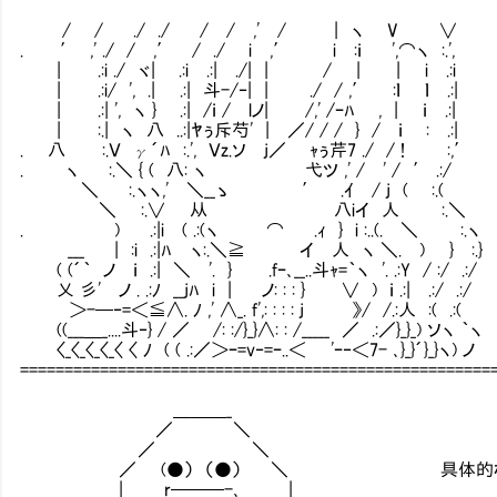
/ / ./ ./ / / ,' / | ヽ V ∨
. ′ ,' ./ / ,′ / ./ i ,′ i :ｉ ',⌒ヽ :.',
| .:i ./ ヾ| .:i .:| ./| | / | | i .:i
| .:i/ ', .| .:| 斗-/‐| | ./ / ,′ :ｌ
| .:| ', ヽ } .:| /ｉ / lノ| /,' /ｰﾊ , | ｉ .:|
| :.| ヽ 八 ..:|ﾔぅ斥芍' | ／/ / / } / ｉ
. 八 :.Ｖ γ´ﾊ :.', Ｖz.ソ j／ ｬぅ芹7 ./ / ! :,′
. ヽ :.＼ { ( 八: ヽ 弋ツ ,' / ' / ′
＼ :.ヽヽ,' ＼__ゝ ′ .ｲ / j ( :.(
＼ :.∨ 从 八iイ 人 :.＼
. ) .:|i ( .:(ヽ ⌒ .ｨ } i :..(. ＼ 
___ | :i .:|ﾊ ヽ:.＼≧ イ 人 ヽ ＼. ) } :.}
( (´｀ ノ ｉ .:| ＼ '. } .fｰ､__..斗ｬ=｀ヽ '. .:Y
乂 彡' ノ . .:ﾉ __jﾊ i | ノ: : : } ∨ ) ｉ .:| .:/ .:/
＞-─‐=＜≦∧. ﾉ ,' ∧_. f',: : : : j 》/ /.
((___＿_....斗‐} / ／ /: :/}_}∧: : /_____ ／ .:／}_}_) ソヽ ｀ヽ
〈_〈_〈_〈_〈 〈 ﾉ ( ( .:／＞ｰ=v‐=ｰ..＜ 'ｰ‐＜7- ､}_}´}_}ヽ) ノ
=====================================================
＿＿＿_
／ ＼
／ ＼
／ (●） （●） ＼ 具体的な犯罪行為
| r───-､ |