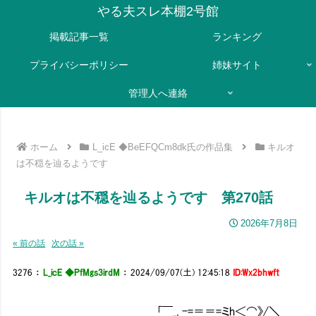
やる夫スレ本棚2号館
掲載記事一覧
ランキング
プライバシーポリシー
姉妹サイト
管理人へ連絡
ホーム
L_icE ◆BeEFQCm8dk氏の作品集
キルオ
は不穏を辿るようです
キルオは不穏を辿るようです 第270話
2026年7月8日
« 前の話
次の話 »
3276
：
L_icE ◆PfMgs3irdM
：
2024/09/07(土) 12:45:18
ID:Wx2bhwft
＿＿＿＿ ｢￣_, -=＝＝=ミh＜⌒》/＼