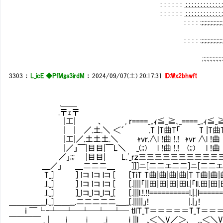
: : : : : : .;.;.;.;.;.;.;.;.;.;.;.;.;.;.;.;.;.;.;:
: : : : : : .;.;.;.;.;.;.;.;.;.;.;.;.;.;.;.;.;.;.;:
: : : : :;:;:;:;:;:;:;:;:: : 
: : : : :;:;:;:;:;:;:;:;:: : 
;:;:;:;:;:;:;:
3303
：
L_icE ◆PfMgs3irdM
：
2024/09/07(土) 20:17:31
ID:Wx2bhwft
.＿＿
.〒ｪ〒
|工| 、 , r====_,.ｨ≦_≧､_====_,.ｨ≦_≧
| | ／.土.＼ ＜´ .T |T曲T「 T |T曲T「 .
|工|／.土土土.＼ ｬvｒ.∧l !曲 !.! ｬvｒ ∧l !曲 !.!. 
|／」￣|目目|￣L＼ _(;;) l !曲 !.! (;;) l !曲 !.! ..(
／」;;; |目目| L.'_ｒｚ三三三三三三三三三三三三
＿／」 ＿二二二＿ ]]]ニ[二二エ二二]ニ[二二エ二二]ニ
T_] ] ｌコ ｌコ lコ [ [TiT T曲|曲|曲|曲|T T曲|曲|曲|曲|
.l._] ] ｌコ ｌコ lコ [ [.||||「||田|田|田|田l.|「ll.田|田|田|田|
.l._] ]_ｌコ_ｌコ_lコ_[ [.|||l.!.!!==========l.|.|l==========
＿＿＿＿__l._]＿＿__.二二二二二_＿_[.|||||」!ⅢⅢⅢⅢⅢ|.|」!ⅢⅢⅢ
ⅢⅢｉ ￣└‐┴─┴─┴─┴─┴─ ｔllＴ_Ｔ＝＝＝＝＝T_T＝
￣￣￣￣ . | ｉ ＿i＿＿_i＿ i ||l ,.＜＼V／＞､ .,.＜＼V