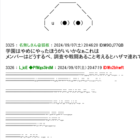
＿＿＿_
／ ＼
／ ＼
／ ＼ お、おう……分
| u (●） （●） |
＼ ／
3325
：
名無しさん＠狐板
：
2024/09/07(土) 20:46:20
ID:M9OJ77QB
学園はやめにやったほうがいいかなぁこれは
メンバーはどうするべ。調査や戦闘あること考えるとハザマ連れ
3326
：
L_icE ◆PfMgs3irdM
：
2024/09/07(土) 20:47:19
ID:Wx2bhwft
;;;;;;;;;;;;;;;;;;;;;;;;;;;;;;;;;;;;;;;;;;;;;;;;;;;;;;;;;;;;;;;;;;;;;;;;;;;;;;:;:;;:,,,.,:;;:;.:;:..:;;:;:.::,,::...,.. . ..
;;;;;;;;;;;;;;;;;;;;;;;;;;;;;;;,;,;;;;;;;;;;;;;;:;:;,,;,:;;:;;:;::;.;.,,:;;:.:,..;:;.,.::....,..::..:. ..
;;;;;;;;;;;;;;;;;;;;;;;;;;;;;;;;;;;;;;;;;;;;;;;;;;;:;;;:;:;:.;:;:.,::;:.;.;:.;:;,,.:;:,,.. :.;..
;;;;;;;;;;;;;;;;;;;;;;;;;;;;;;;;;;;;;;;;;;;;;;;:;:.:;:;,,:.;:,,::;:;,,:,:,::..,. ..
;;;;;;;;;;;;;;;;;;;;;;;;;;;;;;;;;;;;;;;;;;:;;::,.;;:;:,.;;:;::....,,.,.
;;;;;;;;;;;;;;;;;;;;;;;;;;;;;;;;;;;;;;;;;;:;;,;:.:;;:;:.::.,,.
;;;;;;;;;;;;;;;;;;;;;;;;;;;;;:;;:,:.:;:.::,,..,,,...,
;;;;;;;;;;;;;;;;,;:.,:;.,.;:.:;,:;.. ..,,. .. .