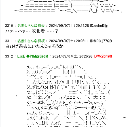
＞=二二二二ヽ二二=＼========-}==ﾄ二=
‐=二二二二二二 }二二二=}========ｿ＼} ∨二∨‐
-=二二二二二二二二¨｀ｰ=‐二_＼=====八__ﾄ ∨二∨=‐ 、
3310
：
名無しさん＠狐板
：
2024/09/07(土) 20:24:28
ID:eetmKIjg
ハァ…ハァ… 敗北者……？
3311
：
名無しさん＠狐板
：
2024/09/07(土) 20:26:11
ID:M9OJ77QB
白ひげ過去にいたんじゃろうか
3312
：
L_icE ◆PfMgs3irdM
：
2024/09/07(土) 20:26:28
ID:Wx2bhwft
ゞ;:.，ヾ.:､.::::‘､,ｨ,人,'´i:.:.i .i:.i｀`ヽ､
〉．.;:.() ;:'.:::::,ｨ'´ |:.:.:! |:.:i ﾞ,
‘;'⌒)､,ヾ:, '，! .,=-‐┴‐'┴┴-=､i ヽ;､，
,' _ﾉ.::.し'.;:..r'r､ ｨ! /ﾊ .||ﾆ) 「!「!r,_ヽ，:(`ヾ,. ,､，
乂.;ﾒﾞj:;ノ）.;ｲ |:ﾄ'|」'-',`=` ヾ､' ﾞﾄl」i［ i ﾞi-'（_
つ;..,､j；;ﾞ（.（:.ｰ､,ｨ ´ :::::::::｀
' ﾊ;:..‘；.:j:;､ノ）(` ,.ｨ,ｲ,ﾆﾆﾆ.ヽ､ ｀ヽ
ヾ;､ｰ=ミ;;ﾄ､ﾞ_'_ﾞｨ,'ｨ≠ﾚ__ゞ=
´｀ヽヽj_ゞ.:::;ﾞj!::'ri:j"´｀`､:,ﾞ ､::ー--ﾐ= i
；::;.ﾉ.:｡匕､::.ｰj::.､ , |:| .}
､;ゞ.（`'､;iヽ:ﾄ, ／ ¨ヽ'¨｀ ＼ ! |
､ .:. ヽ.._!.i;;ij| /,.ｨt'､―--―-,､_ } !