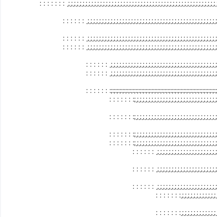
: : : : : : : .;.;.;.;.;.;.;.;.;.;.;.;.;.;.;.;.;.;.;.;.;.;.;.;.;.;.;.;.;.;.;.;.;.;.;.;.;.;.;.;.;.;.;.;.;.;.;.;.;.;.;.;.;.;.;.
: : : : : : .;.;.;.;.;.;.;.;.;.;.;.;.;.;.;.;.;.;.;.;.;.;.;.;.;.;.;.;.;.;.;.;.;.;.;.;.;.;.;.;.;.;.;.;.;.;.;.;.;.;.;.
: : : : : : .;.;.;.;.;.;.;.;.;.;.;.;.;.;.;.;.;.;.;.;.;.;.;.;.;.;.;.;.;.;.;.;.;.;.;.;.;.;.;.;.;.;.;.;.;.;.;.;.;.;.;.
: : : : : : .;.;.;.;.;.;.;.;.;.;.;.;.;.;.;.;.;.;.;.;.;.;.;.;.;.;.;.;.;.;.;.;.;.;.;.;.;.;.;.;.;.;.;.;.;.;.;.;.;.;.;.
: : : : : : .;.;.;.;.;.;.;.;.;.;.;.;.;.;.;.;.;.;.;.;.;.;.;.;.;.;.;.;.;.;.;.;.;.;.;.;.;.;.;.;.;.;.;.;.;.
: : : : : : .;.;.;.;.;.;.;.;.;.;.;.;.;.;.;.;.;.;.;.;.;.;.;.;.;.;.;.;.;.;.;.;.;.;.;.;.;.;.;.;.;.;.;.;.;.
: : : : : : :;:;:;:;:;:;:;:;:;:;:;:;:;:;:;:;:;:;:;:;:;:;:;:;:;:;:;:;:;:;:;:;:;:;:;:;:;:;:;:;:;:;:;:;:;:
: : : : : : :;.;.;.;.;.;.;.;.;.;.;.;.;.;.;.;.;.;.;.;.;.;.;.;.;.;.;.;.;.;.;.;.;.;.;.;.;.;
: : : : : : :;.;.;.;.;.;.;.;.;.;.;.;.;.;.;.;.;.;.;.;.;.;.;.;.;.;.;.;.;.;.;.;.;.;.;.;.;.;
: : : : : : :;.;.;.;.;.;.;.;.;.;.;.;.;.;.;.;.;.;.;.;.;.;.;.;.;.;.;.;.;.;.;.;.;.;.;.;.;.;
: : : : : : :;.;.;.;.;.;.;.;.;.;.;.;.;.;.;.;.;.;.;.;.;.;.;.;.;.;.;.;.;.;.;.;.;.;.;.;.;.;
: : : : : : .;.;.;.;.;.;.;.;.;.;.;.;.;.;.;.;.;.;.;.;.;.;.;.;.;.;.;.;.;.
: : : : : : .;.;.;.;.;.;.;.;.;.;.;.;.;.;.;.;.;.;.;.;.;.;.;.;.;.;.;.;.;.
: : : : : : .;.;.;.;.;.;.;.;.;.;.;.;.;.;.;.;.;.;.;.;.;.;.;.;.;.;.;.;.;.
: : : : : : :.;.;.;.;.;.;.;.;.;.;.;.;.;.;.;.;.;.;.:
: : : : : : :.;.;.;.;.;.;.;.;.;.;.;.;.;.;.;.;.;.;.: