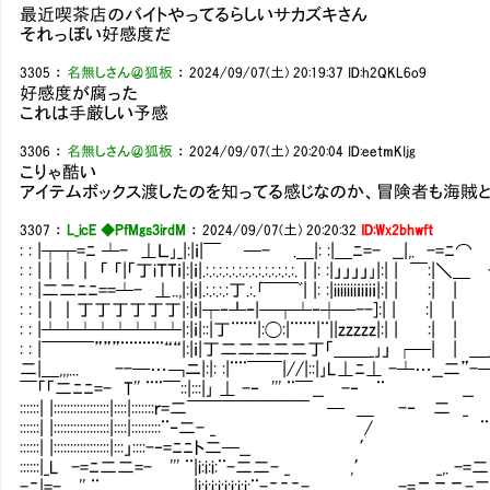
最近喫茶店のバイトやってるらしいサカズキさん
それっぽい好感度だ
3305
：
名無しさん＠狐板
：
2024/09/07(土) 20:19:37
ID:h2QKL6o9
好感度が腐った
これは手厳しい予感
3306
：
名無しさん＠狐板
：
2024/09/07(土) 20:20:04
ID:eetmKIjg
こりゃ酷い
アイテムボックス渡したのを知ってる感じなのか、冒険者も海賊
3307
：
L_icE ◆PfMgs3irdM
：
2024/09/07(土) 20:20:32
ID:Wx2bhwft
: : |┬┬=ﾆ ┴- ⊥Ｌ｣_|:|ｉ|￣ ─- .＿|: :|＿ﾆ=- __|,.
: : |｜｜｜ 「 「|「丁iＴTｉ|:|ｉ|.:.:.:.:.:.:.:.:.:.:.:.:.:.:. | |: :|」」」」｣|:| | ￣:|＼＿ -r Ｔ丁
: : |二二ﾆﾆ==┴- ⊥..,|:|ｉ|.:.:.:.:丁.:.｢￣￣ﾞ| |: :|iiiiiiiｉiｉiｉ|:| | :| | i|....|..l..|.
: : |｜｜丁丁丁丁丁丁|:|ｉ|┬‐┸ｰ|─┬┴‐┼─--]:| | :| | i|....|..|..|..|..|..|
: : |┴┴┴┴┴┴┴┴|:|ｉ|::|丁¨¨¨|:◯:|¨¨¨|¨||zzzzz|:| | :| | i|....|..l..|..l..|.
: : |￣￣￣”””¨¨¨¨¨““|:|ｉ|丁二二二二二丁「＿＿_｣」 ┌─| | ＿_｣Ｌ｣_|_|..|..|..|
二|＿,,,... --─…￢ニ|:|: :|¨¨￣￣|//|::|｣L⊥ﾆ⊥ -┴…__二”-
￣「「二ﾆﾆ=- T'' ¨¨￣::|:::|｣ ⊥ -‐ ''' ¨￣__ -‐ ¨ __ 
::::::| |:::::::::::::::::|::::|:::::::ｒ=二￣￣￣￣￣￣￣ ─ ＿ -‐ 
::::::| |:::::::::::::::::|::::|:::::::::¨‐二- _ / ¨ ｰ
::::::| |:::::::::::::::::|:::」::::-‐=ﾆﾆト二─__ ′ _,. -/i:i
::::::|_L -=ﾆ二二=- ''' ¨|i:i:i:¨-二二- _ ,′ _,. -=二二- 7i:i
-ﾆ|=- '' ¨ |i:i:i:i:i:i:i:i:¨-ﾆﾆﾆ- ＿＿ _,. -=ニニニ-二ｰ _,