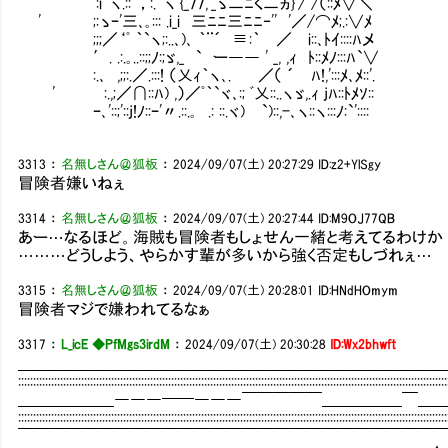
:i｀ヽ.::‘，:.｀ヽﾞ{_77,'_ゝ二
' ;:ゝｰ'三､｡::: .i_i 三ﾆﾆ三ﾆﾆ‐'' '／/
;;;／‘ﾟ ｀`ヽ;:..､)､ ｀¨´ ≡:
′. .:.｡..::;;ﾉ:;ゞ,_ ` ー―― ' _, ,ｨ ﾄ::ﾒﾉ:
:.､ ,;;:.／.:::! （乂ｨ｀ヽ､. ／（ ´ ﾊ!,':::ﾒ､ﾒ::'.
' :.,;／∩::ﾊ) ,）／ﾟ｀`ヾ､:; ﾞ乂::..ヽゞ,.ｨ jﾊ::ﾄﾒｿ::
ｰ､'::;'::j!ﾉ::ｰ'〃.::.｡ .: ::.ヾ) `)::,-､
3313
：
名無しさん＠狐板
：
2024/09/07(土) 20:27:29
ID:z2+YlSgy
冒険者嫌いねぇ
3314
：
名無しさん＠狐板
：
2024/09/07(土) 20:27:44
ID:M9OJ77QB
あー…なるほど。海賊も冒険者もしょせん一緒と考えてるわけか
………どうしよう、やらかす輩が多いから強く否定もしづれぇ…
3315
：
名無しさん＠狐板
：
2024/09/07(土) 20:28:01
ID:HNdHOmym
冒険者マジで嫌われてるなぁ
3317
：
L_icE ◆PfMgs3irdM
：
2024/09/07(土) 20:30:28
ID:Wx2bhwft
＿＿＿＿＿＿＿＿＿＿＿＿＿＿＿＿＿＿＿＿＿＿＿＿＿＿
:::::::::::::::::::::::::::::::::::::::::::::::::::::::::::::::::::::::::::::::::::::::::::::::::::::::::::::::::::::::::::::::::::::::::::::::
＿＿＿＿＿＿―――━━―――￣￣￣￣￣＿＿＿＿＿￣＿
:::::::::::::::::::::::::::::::::::::::::::::::::::::::::::::::::::::::::::::::::::::::::::::::::::::::::::::::::::::::::::::::::::::::::::::::
￣￣￣￣￣￣￣￣￣￣￣￣￣￣￣￣￣￣￣￣￣￣￣￣￣￣