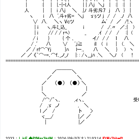
| :| | |.-|‐l人 | | 八j ＼j | :| :|
人 | | i 八j ＼ .|ﾉ 斗劣斥7 j 八 } |
ヽ i 八 ',斗ｬ劣= ＼j ゞぅツ j / / .ﾉ 
∨ 八. ＼ヽ Vcツ ム' / ／ /!.ヽ
| ｉ ヽ,斗ﾐ_込_ i / ./.〃 ／.:| )
| i // / / rﾍ) _ .ｲ / / / :| 
/ i } { 个 ､ イ/ / / ｌ 八
/ ,′ 八 ∨ ',j≧ iｌ ( i | (. ＼
／ / rf⌒^Yj }ﾊ lー.､ 八 ＼ } ) 丶
／ ／ 《｀⌒ｰ=､⌒f､_ノ_ﾉ |: : /ヽ__jﾊ .＼ ＼ﾉ ( !
=====================================================
／￣￣￣＼
／ ＼
／ （●） （●） ＼
| |
＼ ／
/⌒/＾ヽ､ ,ィヽ、 受けそうな生徒
/ ,ゞ ,ノ , ＼
l ／ / ト >
ヾ＿,/ |／ ／
| |／
3333
：
L_icE ◆PfMgs3irdM
：
2024/09/07(土) 21:03:14
ID:Wx2bhwft