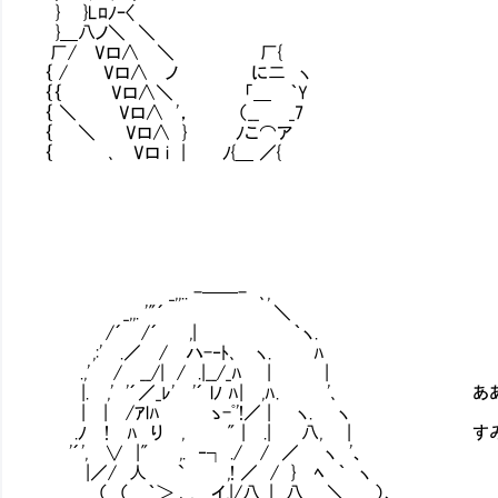
} }Lﾛﾉｰ〈
}＿八ノ＼ ＼
厂/ Vロ∧ ＼ 厂{
｛ / Vロ∧ ノ に二 ヽ
｛｛ Vロ∧＼ 「＿ ｀Y
｛ ＼ Vロ∧ '， （__ _7
｛ ＼ Vロ∧ } ﾉこ⌒ア
｛ ､ Vロ i | ﾉ{＿ ／{
_,,.. -──- ､,
_,,. '"´ ＼
/´ /´ ,| ｀ヽ.
,:' .／ / ハ-‐ﾄ､ ヽ. ﾊ
.,' / __/| / .|__/_ﾊ | |
|. ,' '´／_ﾚ' '´ lﾉ ﾊ| ,ﾊ. '､ あ
| | /ｱlﾊ ゝ-ﾟ'!／ | ヽ. ヽ
.ﾉ ! ﾊ り , " | .| 八, | すみま
'´', ∨ |" ,. ‐┐ ./ / ／ ヽ '、
|／/ 人 ` ,! ／ / } ﾍ ｀ ヽ
（ （ ｀＞ ､.,_ イ,|/八 .| 八＿ ＼ ）、