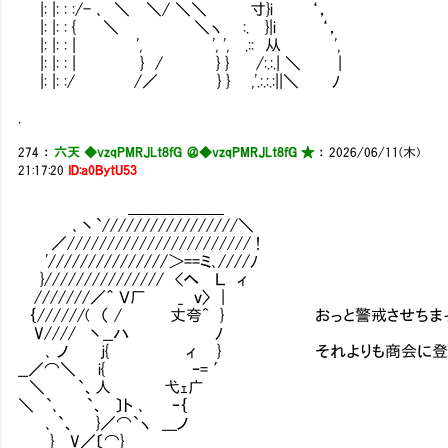
|: |: : :/- ､ ＼ ＼/ ＼＼ 寸}i ‘，
|: |: : { ＼ ＼ヽ :. }|i ‘，
|: |: : | ', ', ', .:: 从 ',
|: |: : | } / } } /:.:.| ＼ |
|: |: :/ /／ } } ,'.:.:.:||＼ ﾉ
.
274
：
六天 ◆vzqPMRJLt8fG ＠
◆vzqPMRJLt8fG ★
：
2026/06/11(木)
21:17:20
ID:a0BytU53
＿＿＿＿＿＿
､丶`/////////////////＼
／/////////////////////// !
'///////////////＞==ミ､////ﾉ
}/////////////// <へ Ｌ ィ
///////／＾ Ｖ厂 _ ｖ〉 |
｛//////( （ / 丈夸^ } おっと警戒させちま
V//// 丶__ハ ﾉ
､ ノ ｊ{ ィ } それよりも商会に登録しに来た
__／⌒＼ i{ ｰ= ′
＼ `、人 弋ｪ广
＼ `､ `、 〕ト ､ ｰ｛
､ `、 }／⌒`ヽ ___ノ
} V／〔⌒}