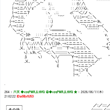
/-=ﾆニ { {//´ ＞''~ i:.:. : : :ﾘ
{-=ﾆニ∧∨ゞ'´ :.:.､ λ:.:. : : ノ///心, ∨:
{-=ﾆニニ７ :.ヽ ､:.:. ィ(´~''＜/ノ ヽ, {
/!-=ﾆニ, ' :.:', ｀~~´ ∨ﾆﾆ=-＜:.:.＼ ＼:.:.
{-=ﾆニﾆ, : :.} ＼ニニニﾆ=-)h､ 〕iト､
∧-=ﾆニﾉ : : :ﾉ ｀~∨ニニﾆr‐< }ニ'
＼-=ﾆ ､ : :, '-======- ｡,_ ヽ,､ ｀^^^^^
~''＜-〕iト : : : : ィ(-=ﾆニニニニニ)h､ ｀
ﾉ }-==≦￣´:.／{ !''＜-=ﾆニニニニﾆ＼ ヾ
{ {´∨:.:.//∧'i{ .∧∨{ {〕iト､-=
.乂､ .∨:! !:.:.:.＼ヽ,,.｡*'"´:::::::｀~
ヽ} .ゝ)h､＜´`''＜:.＼::::::::::::::::ヽ-=ﾆニニニニ.
.{i ヽ) ＼:∨￣￣￣Ｙ-=ﾆニニニﾆ＼__,, '´ヽ' ヽ,
.乂､ ヽ} .i-=ﾆニニニニ／´ )∨ ヽ)
i| !-=ﾆニニ＞'" О , vゝ) :
|-=ﾆ＞''i{ ∧∨ : : 
|-=,.' .＼ (_ﾉ : : : 
.
264
：
六天 ◆vzqPMRJLt8fG ＠
◆vzqPMRJLt8fG ★
：
2026/06/11(木)
21:02:22
ID:a0BytU53
┌───┐ ／::／::::::／::::Y⌒::::::::::
│その後 │ /:::::::::::::／:::::::/:::::::::::Y::