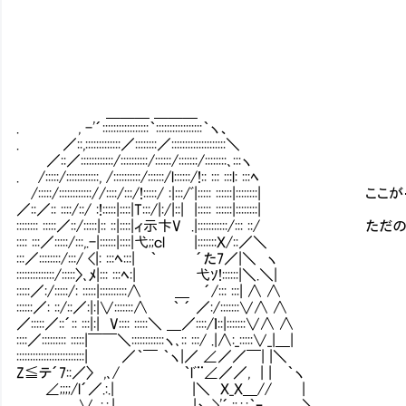
＿＿＿ ＿＿＿
. , -'´:::::::::::::::::｀:::::::::::::::::｀ヽ、
. ／::,:::::::::::::／::::::::／::::::::::::::::::::＼
／::／::::::::::::/::::::::::/::::::/:::::::/::::::::､:::ヽ
. /:::::/::::::::::::, /::::::::::/::::::/l::::::/!:: ::: :::l: :::ﾍ
/:::::/:::::::::::://::::/:::/!:::::/ :|:::/ﾞ|::::: ::::::|
／::／:: ::::/::/ :!:::::|::::|T:::/|:/|::| |::::: ::::::|::::::::|
:::::::: :::::／::/:::::|:: ::|::::|ィ示卞V .|:::::::
:::: :::／:::::/:::,.-|::::::|::::|弋;;ｃl |:::::::Ｘ/::／＼
:::／::::::::/:::/ <|: :::ﾍ:::| ｀ ´た7／|＼ ヽ
::::::::::::::/:::::〉､ﾒ|::: :::ﾍ:| 弋ｿ!::::::|＼.＼|
:::::／:/:::::/: :::::|::::::::::∧ ＿ ´/::: :::| ∧ ∧
::::::／: ::/::／:|:|∨:::::::∧ ｀ ´ ／:/:::::::∨∧ ∧
／:::::／::´:: :::|:| V:::: :::::＼ ＿／::::/ｌ::|:::::::∨∧ ∧
::::／::::::::: :::::|￣￣＼::::::::::::ヽ､:: :::/ .|∧:_:::::∨_|＿|
:::::::::::::::::::::::::| ／｀￣ ｀ヽ|／ ∠／／￣| |＼
Z≦テ´7::／〉 ,､/ ｀lﾞ¨∠／／, | | ｀ヽ
∠;;;;/l´／.:.| |＼ Ｘ_Ｘ＿// |
. ∨. :.:.| |ヽ_>'´.::.:.:｀ｰ.､ ＼