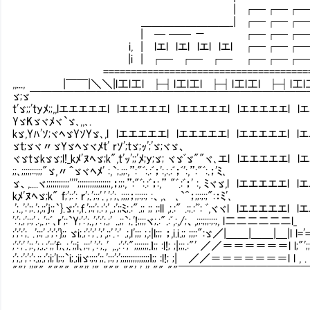
| ┌─┌─┌─┌─┌─┌─ |｢｢｢｢｢｢｢
＿＿＿＿＿＿＿＿_| ┌─┌─┌─┌─┌─┌─ |｢｢｢
| ─ ── － ┌─┌─┌─┌─┌─┌─ |｢｢｢｢
i, | lエl lエl lエl lエl ┌─┌─┌─┌─┌─┌─ |
|i | ┌─ ┌─ ┌─ ┌─┌─┌─┌─┌─┌─ |｢｢
=============================================
,,..., |￣￣|＼＼|l工l工l ├┤l工l工l ├┤l工l工l ├┤l工l
ゞ;ゞ￣￣￣￣￣￣￣￣￣￣￣￣￣￣￣￣￣￣￣￣￣￣￣￣￣￣￣
t'ゞ;;'tyﾒ;;,,lエエエエエl lエエエエエl lエエエエエl lエエエエエl 
YゞKゞヾﾒヾ`ゞ､,,､. |.H
kゞ,Yﾊ'ｿ;ヾﾍゞYｿYゞ､,l lエエエエエl lエエエエエl lエエエエエl
ゞt;ゞヾ〃ゞYゞﾍゞヾﾒt' rｿ';tゞ;ｯ';'ゞ;
ヾゞtゞkゞゞ;l!_kﾒ'ﾇﾍゞ;k",t'ｯ';;'ﾒ;y;ゞ; ヾゞﾞゞ""ヾ､エl lエエエ
;;､;;;;;::;;;"ゞ,〃＾ゞヾﾍﾒ' :,`;.;;:,”:"ﾞ:.:ﾞ；':,:.:
ゞ、,....ヾ;;;;;;;;;;;'''';;;;;;;;;;;;;;;;,；;;:,”:"ﾞ:.:ﾞ；:,” "ﾞ.:ﾞ；' :, 
kﾒ'ﾇﾍゞ;k" f;';:': ｒ';.';:;'.',';';､;;;;；;;:;:; :、,､ ､
.';.,':';:.';,:;'j:;｀}.ゞ;':,ｆ.';:;';.:';',.;';;ﾐ;.:".;; ;; ;:ll ,;.:" .:;.:
':';.;';:;'.:,.';:ﾞ､r';:`Y;':';.,';':';.;' ..;;`;.'!;;;;ヾ;.:".:ﾞ,
;';':';. .';:;'.;';':'};; ゞi;.;':';'.';',;:'.':' .;,l';;; ;,:|l;;; ；,i.i.;; ;;;:":ゞ／|＿＿|＿
;':';'.';:,';.;.:';;'f;､;.';;i､;:;',':';.,' ,.,:':';";;;;;;;.ｌ;; :l!; ;|;;;.:"' ／／＝＝＝＝＝＝l l;"';;"'
;';.;';':':.;;.;';i;'l;:;`i;.;iiゞ:;:;';;.';:;';';;;;;;;;;;;;;;ｌ;; :l!; ;| ／／＝＝＝＝＝＝＝l l , . , . ,
""' ''"" """" ""'' '" """ ""' ' '' "" ""￣￣