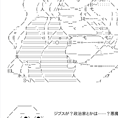
｛ / { ｀ / 人(,,＼ ,..ィ｛(～': : : : : : ＼
ﾞ､ { 人 ｛ //r┴―‐`'''＝ﾆ´ {{ 弋 
｝ ﾞ､ ＼ ヽ 〉､＿........_ ｲ ヾ＼ `ヽ、 } ﾞ; 
ﾉ ,..::''"￣~7 7⌒`廴 ￣ _〕ミー―--..､ヾヽ i j
／ ／::::::::::::::::/ /::::::::::::i ~''''ｰ‐'''" __＼:::＼ヽ:＼ j {
,｡:'" f:::::::::::ﾞ､:::::::i i:::::::::::::人 ￣ヾ " ＼::::ヾi::::ﾊ_ 
／〃 ／ j:::::::::::::::ﾞ､:::i i:::::／::::::::＼ ＿＿,,,,,,,,,,,,,,,,,,,＿)::::::ﾞ､::::
｛ {{ / ﾉ:::::::::::::::::::ヾi !:/:::::::::o::::::ﾊ≫''"~￣弋￣￣￣~ヽ弋ﾆ
＼｀、 「::::::::::::::::::::::::::::! i／:::○::::::::::j三二＝=――---=＝/::
)ﾉ /::::::::::::::::::::::::::::／::::::::::::::::::::::/''" ｀::､／"
j/::::::::::::::::::::::::::::/::::::::::::::::::::::::::｛､＿＿ ／ﾞ;. ＿ ,,,,..-‐'
戈:::::::::::::::::::::::::::;':::::::::::::::::::::::::::::::ト､ ￣￣￣／￣￣ 〉
／ ＼:::ヾ::::::::::;;;_i:::::::::::::::::::::::::::::::::l三ミz､__,,..ィ'" 
/／ / `''こ￣＿{:::::::::::::::::::::::::::::::::(＿,,ｨ㌢"￣"'＝＝==------∠＿
{(廴 〔 }:::::::::::::::!::::::::::::::::::::::::::::::::::::::::/ ,.ｨ'" ￣`
￣)ト､ﾄ､ i::::::::::::::::ﾞ､::::::::::::::::::::::::::::::::::人 ,.
)〉ヽ}＼::::::::::::＼:::::::::::::::::::::::::::::::::::＼ ,,..ｨ
＿＿＿_
／ ＼
／ ─ ― ジプスが？政治家とかは……？悪魔に対