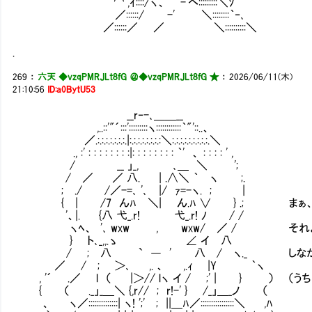
⌒ﾞ,ｲ::::/ヽ、 -'ヘ:::::::::＼ｿ
／::::::/ -' ＼::::::::｀‐､
／::::::／ ／ ＼::::::::::＼
.
269
：
六天 ◆vzqPMRJLt8fG ＠
◆vzqPMRJLt8fG ★
：
2026/06/11(木)
21:10:56
ID:a0BytU53
__r‐-､＿＿__
,..::'"´:::':::::::::ヽ::::::::::::｀"'::..、
／.:.:.:.:.:.:.:.|:.:.:.:.:.:.:.:＼:.:.:.:.:.:.:.:.:.＼
., :' : : : : : : : :|: : : : : : : : ｀' 、 : : : : ' ,
/ __ 」_, ､＿ ＼ ';
/ ／ ／ 八. | .∧＼ ｀ ヽ ;.
; ./ /／-=､ '､ |/ ｧ=-ヽ. ; |
{ | /7 んﾊ ＼| ん.ﾊ ∨ } .; まぁ、
'、|. {八 弋_.r! 弋_.r! ﾉ / /
ヽﾍ、 '､ wxw , wxw/ ／ / それよりも
} ト､_,,.ゝ ∠ イ 八
/ ; 八 ` ― ' 八 / ヽ._ しなかったら
／ / ; ＞､ ,. 、 ,.ｨ |Y ｀ヽ
, '´ .／ l （ |＞// lヽ イ / ;' | } ） （
{ （ ._」_＿＼ {,r// ; r!-' } /_」＿_ノ （
、 ヽ／::::::::::::::| ヽ! ';' ; ||＿ﾊ／::::::::::::::::＼ ,ﾊ