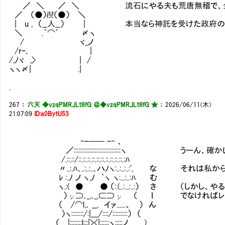
／ ＼ ／ ＼ 流石にやる夫も荒唐無稽で、全部は
／ （●）i!i!（●） ＼
| u , （__人__） | 本当なら神託を受けた政府
＼ .｀⌒´ 〆ヽ
/ ヾ_ノ
/rｰ､ |
/,ﾉヾ ,> | /
ヽヽ〆| .|
.
267
：
六天 ◆vzqPMRJLt8fG ＠
◆vzqPMRJLt8fG ★
：
2026/06/11(木)
21:07:09
ID:a0BytU53
-‐── ‐- 、
／:::::::::::::::::::::::::::::::ヽ う
/.::.::/::.::.::.::.::.::.::.::.::.::.:ﾊ
〃..:.ﾊ､..:..:..､ハﾉヽ:..:..:..:', な そ
ﾚ :.ﾉ ノ ヽ,ﾉ ｀ヽ ヽ:...:..:ﾊ む
ヽ.:( ● ● （:.(..:...:..:） さ （しかし
）ν⊃､_,､_,⊂⊃ν （ ｌ でなければレベル５
（ /⌒l,､ __, イァ......、 ） ん
）ヽ::::::::/:|___/::::/::::::::::） （
（ |::::::::l:::|><|::::::ヽ:::::ノ )