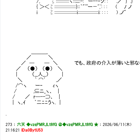
/, ｀"'ζ::::::::::::::ヽ:::;;;;:-:''"ー--‐ソ: : .／ } .}
{ ＞＜ζ:::::::::::::::::::::::}:::｀"'''ー－'',': : : ( ﾉ ノ
i ζ::::::::::::::::::::::::i::::::::::::::::::::::i: : : : ) .ノ"
＿＿＿_
／ ＼
／ ─ ─ ＼ でも、政府の介入が薄いと邪な考えを
／ （●） （●） ＼
| （__人__） |
＼ ｀ ⌒´ ,／
/⌒ヽ ー‐ ｨヽ
/ ,⊆ニ_ヽ、 |
/ ／ r─--⊃、 |
| ヽ,.ｲ ｀二ﾆﾆうヽ. 
.
273
：
六天 ◆vzqPMRJLt8fG ＠
◆vzqPMRJLt8fG ★
：
2026/06/11(木)
21:16:21
ID:a0BytU53