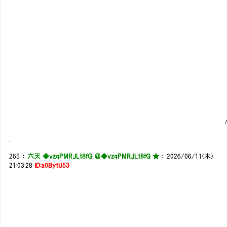
_|/l |ノ ) ｀ヽ:／
(___,|ﾍ|／､) 〈(華)〉‐ ''
|:::::::|､) ／:::/:::
|:::::::|ノ ／::::: /:::::::::＼
/＼'''／ ::::::: /:::::::::::／.: ( 
〈 ∧:::::::::: /:::::: ／ ( _､
〈＼/ '，:::::: {:::::::/ ∨ /| 
人,_＼ ‘,ｱ::::‘,::::('， ﾉ_／∨ .l
l::|::⌒∨::::::::::l=-:｀:.＜⌒>ノ∨l::
l: |:::::∨(_＞:: |::::::::::::::::::::::
l__|:::::::‘,::::::::::::| ::::::::::::::::::::::: /ヽ|:
l/ |:::::::: |＼ ::: |::::::::::::::::::::::::/ .l
/::::|:::::: / :::::::::::::::::::::::::
/ ::: |:::::∧::::::::::::::::::::
.
265
：
六天 ◆vzqPMRJLt8fG ＠
◆vzqPMRJLt8fG ★
：
2026/06/11(木)
21:03:28
ID:a0BytU53
┌─────
│※マーラ様で
└─────
l- .