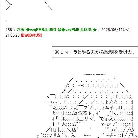
＼_ ヽ'
／ ＼
.
266
：
六天 ◆vzqPMRJLt8fG ＠
◆vzqPMRJLt8fG ★
：
2026/06/11(木)
21:05:20
ID:a0BytU53
┌─────────────────
│※↓マーラとやる夫から説明を受けた。 
└─────────────────
-―…―‐-
／: . : . : . : . : . : . : . : . ｀
/: . : . -‐: . : . : . : . : . : . : . : ＼
_ノ: ／: . : . : . : . : . : . : . : : . : . : . :ヽ
ヽ￣: . : . :/: . : . : . :／. : . : . : . : : . : l: . : . : .:.
-→…: . :.i: . : . : .／: . : ／: . : . j: /:./: . : . : . :i
｀乏:.:.:.:/: . : 乏￣フ´/: . : . zムイ: . :U . : . :|
!:.:.:.:.:.ｉ:.:.:.:.ﾑz≦芯 ﾚ , ィ´-- _｀!
λ｢i:.:.:l:.:.:.:.:.!._辷._リ ヾ､ 'で示えx;.:.:.:.:.:.:.:.:.!
｢l | !:.人:.:.:.:ﾑ"" ゞ-之 /`:.:.:.:.:,:ｨ:.|
_／l l.j |:.:.:.:.＼込` ' _""_ム':.:.:.:/ /仏
γ´:.:.:.:ﾉ ﾘ.ﾑ ' ヽ. 入 ｬ‐- _ ` ｰチ‐ ':.:.l / /7: