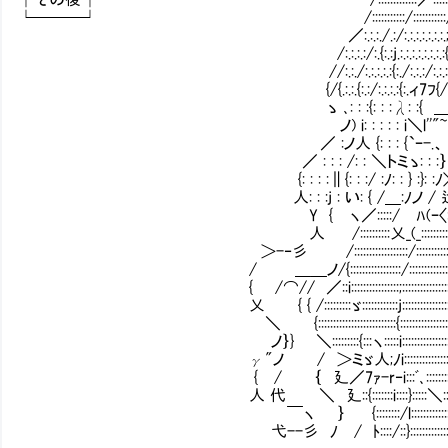
└───┘ /:::::::::::/:::::::::::/::::::::.:l:.:.}:.:.:
／:.:.:./.:/:.:.:.:.:.:.:.;:.:.:.:.:.:.}:.:.ﾄ:.:.:.:
/:.:.:.:/:.{:.:j.:.:.:.:.:.:.:.:{:.:.:.:.:.:.:斗‐ヽ‐:
//:.:./:.:.:.:.:{:./:.:.:/:.:.:i.:.:/.:.:./ﾉ
{/{.:.:.{:.:/:.:.:.:{:.ィ7ﾌ{/ヽi:.:
ゝ ､: : :{: : :λ: :{ ＿ {( " ﾉ { : 
ノ) i: : : : : i＼l''"~｀ / : :乂: 
／ :ノ人 {: : : {`ｰ-.、 '' __ ｛ (: : : 
／ : : : /: : ＼トミゝ: : :｝ ＜ ノ ￣癶 } :
{: : : :∥{: : :/ :ﾉ: : } :}: :ﾉ> ..
人: : :j : い: { /＿:ﾉノ / 辷 ､}_
Y { ヽ／:::::/ ﾊ(ｰ〈::) __ ￣￣
人 /::::::::::乂_(_::::::::::)〕 ￣ ＿/::::
＞-‐彡 /::::::::::::::::::/:::::::::::::::{三三三ﾆニ
/ ＿＿ノ/{:::::::::::::::::/:::::::::::::::::{))￣ 
{ /⌒// ／::i::::::::::::::::;:::::::::::::::::
乂 { { /:::::::::ゞ::::::::::::j::::::::::::::::::::::
＼ {::::::::::::::::::::::::::{:::::::::::::::::::::::::
ノ｝} ＼:::::::::{:::ヽ:::::i::::::::::::::::::::::::::
γ"ノ / ＞ミゞ人;ﾉi:::::::::::::::::::::::::::::::)) ／
{ / ｛ 廴／7ｧ-r‐i:::ﾞ､:::::::::::::::::::::::::
人 代 ＼ 廴::{:::::::i::::}:::::＼:::::::::::::::
￣ヽ ｝ {::::::::/l::::::::::::::::::::::::
弋--彡 ﾉ / ﾄ::::/::}::::::::::::::::::::::::癶