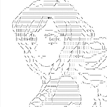
_,,.-‐''":::::::::::::::::ミ_⌒ヽ ､
／- _,, -､::::::::::::::ノ^::::::::::::::::ヽ､
,.-''"::::::::::::::::::::::::::
／::::::::::::::::::::::::::::::::::::::::::::::
／,ｨ::::::::::::::::::::::::::::ﾉ::::::wv、::::::::::::::::::::::::::::::ヽ､ヽ
/::://:::::::::::::::／:::::://::::/ ヽ::::::
{ /i:::::/:::::/::/:::::::://::／ ヽ:::::::::::!::::';:::::::::::ヽ ｰ､｀ヽ、
ヽ l::l::l:::::/::/__;::ノノ'´ -‐-- .,,_ヽ::::
ﾞ|::l::{::::|ｨ",イｪ､ ｨｪﾆ=-,､_｀)从ﾉ::::::!:::::::::::::＼ ヽ､}} }
{::ヽ{:::l::ﾚｲ{t:;;:} " {;ｨ;;::}ヾ. |::八{:::::::::::}:::::::: :: ::ﾞ ｰｰ‐''"
ヽヽ､ヽ. ゞ-'., ｰゞ-'- !:: :: :: :: :::ﾉ:: ::}ﾉｰ､ｰ-''⌒ヽヽ
＼ ＼ゝ / .ﾉ :: :: :::／|:i: : {: : : ヽ､＿__ }_},,ｨｰ
ﾄ､八 ｀ ,'´: : : :イ: : { {: :ヽヽ､: : : : :_,,.-‐''
ヽヽ ヽ､ ｰ _ー i: : : : : /: ::ヾﾐｰヾ､＿,,.-''" , -'／
ヽ } l ヽ ／}: : ノ: : : : : : : : ＿_____,,. ｨ"
ヽ.ヽ ＼ ﾞヽ､＿,, イ / ノ }: : : ヽ､ ｰ'' _,.‐"／ ___,,
＼｀ヽﾞ､ r'-.ノ'" i イ: : :ヽ､ ｀ー--=''"-‐
ﾞ ｰ､｀ ｰ､ .r'ー '、( :'.,: : : ヾ､ｰ--､＿
l ＼ .}＿,,,,..;;:''"￣"'ヽ: : ＼_ ｀
}_L／::::::::::/:::::::::::::::::::::ヽ .ヽ､___｀￣￣二
/ ノ＝===/:::::::::::::::::::::::::::} .｀ヽｰ' 
/／＜ζ:::;:':::::::::::::::::::::::::::::'; } 
／>＜´ζ::ノ:::::::::::::::::::::::::::::::::ヽ .い .､
／'"＼,,.ζ:::::{:::::::::::::::::::::::::::::::::::::::} ヽ. ヽ ヽ
/＜''"´.ζ::::::::::';::::::::::::::::::::;／:-::::::ﾉ: ﾉl }