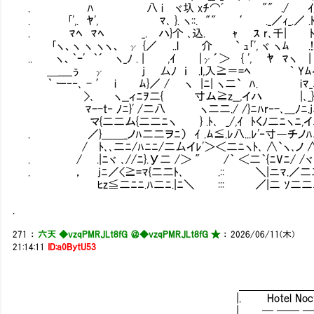
. ﾊ 八 i ヾ圦 xﾁ⌒ﾞ "" ./ ｲj
. ｢',. ﾔ', ﾏ､ }. ヽ::. "" ′ ._／ｨ_.／ .
. ﾏﾍ ﾏﾍ _. ハ}个 ､込. ｬ ｽ r､千| ﾄ
｢ヽ、ヽ ヽ ヽヽ、 γ {／ ..l 介 ` ｭ｢', ヾ ヽﾑ .
.. ヽ、｀ｰ' ｀´ ヽ_ﾉ . | ,ｲ |γ´＞ { 
＿____ぅ γ j 厶ﾉ ｉ .l,入≧＝=ﾍ ｀ Y
｀ ー‐‐､ - ′ i ﾑ}／ / ヽ |ﾆ| ヽ二` 
>､ ヽ__ィﾆｦ二{ 寸ム≧z__,イハ |､_}二
ﾏｰ-t‐ ﾉﾆ}' /二八 ヽ二二./ /}ﾆﾊr‐-､
マ{二二ム{二二ﾆヽ } .ﾄ､ _/,ｲ ﾄくﾉ二ﾆヽ
. ／}＿＿_ノﾊ二二ヲﾆ） ｲ .ﾑ≦.ﾚ八...ﾚ'
/ ﾄ､､二ﾆ/ﾊﾆﾆ/二厶イﾚ'＞＜二ﾆヽﾄ､ ∧`ヽ､ノ 
. / .|ﾆヾ ､//ﾆ}.У二 /＞ " /｀ ＜二｀{
. ， jﾆ／<≧=ﾏ{二二ﾄ､ .:: ＼|ニﾏ.／
ﾋz≦二ﾆﾆ.ﾊ二ﾆ.|ﾆ＼ ::: ／|二 ｿ二
.
271
：
六天 ◆vzqPMRJLt8fG ＠
◆vzqPMRJLt8fG ★
：
2026/06/11(木)
21:14:11
ID:a0BytU53
| | | | | | | | | | 
＿＿＿＿＿＿＿＿＿＿＿＿＿|｢｢｢｢｢｢｢｢
|. Hotel Nocturne |｢｢｢｢｢｢
| ─ ── ── ── ─ |｢｢｢｢｢｢｢