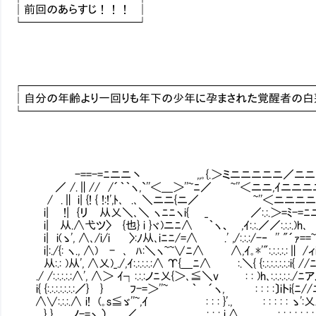
│前回のあらすじ！！！ │
└──────────┘
┌─────────────────────────
│自分の年齢より一回りも年下の少年に孕まされた覚醒者の白蓮
└─────────────────────────
-==-=ﾆニニ丶 ,,｡{.＞ミニニニニニ／ニニニニ
／ /.∥// /´｀｀ヽ,`''＜＿＞''~ﾆ／ ~''＜ニニ,ｲニニ
/ .∥ i| {! { !:!',ﾄ､ .､ ＼ニニ{ニ／ ~''＜ニニ
i| !| {リⅥ从乂＼､＼ ヽﾆﾆヽi{ _ ／:.:.＞=ﾐ-=ﾆニﾆ
i| 从.∧弋ツ〉 {也} i }ヾ)ニﾆ∧ ｀ヽ、 ,ｲ:.:.／／:.:.
i| i(ゝ', ∧､/i/i 〉:ﾉ从､iﾆﾆ/=∧ .' ,/:.:.:/-‐ '' "´ｧ=
i|:./{: ヽ., ∧) - ､ ﾊ:＼ヽ~~∨ﾆ∧ ∧,ｲ｡*'":.:.:.:.:∥
从:.: )从', ∧乂)_./,ｲ:.:.:.:.:∧ Υ{＿ﾆ∧ :.＼{ {:.:.:.:.:.:.:i{
./ /:.:.:.:.:∧', ∧＞ ｲ┐:.:.:ノﾆ乂{＞､≦＼v : : )h､:.:.:.:.:./
i{ {:.:.:.:.:.:.:／} } ﾌ-=＞''~ ｀ ´ヽ, : : : :〕iトi{ﾆ/
∧∨:.:.:.∧ i! (｡s≦ゞ''~,ｲ : : : }'.,
}_}＿__ノ-=ヽ,） ／ : : : i.∧ : : : : : 