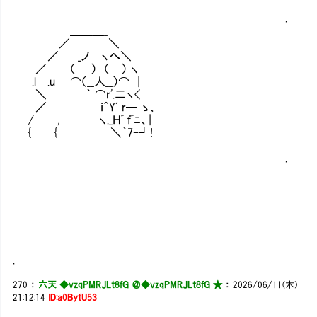
,..-―――..
. ／:::::::::::::::::::::::::::::::::
＿＿＿_ /:::::::／:: :::::::::::,::::::::::､::
／ ＼ /::::::/:::::::: ::::::::/|:::: :::::
／ _ノ ヽへ＼ /::::::::|::: ::::∧:::/ .|::::
／ （ ―） （―） ヽ |／/::∨::/.-∨
.l .u ⌒（__人__）⌒ | |:: :
＼ ｀ ⌒r'.二ヽ< |:
／ ｉ＾Yﾞ r─ ゝ、 
/ , ヽ._Ｈﾞ ｆﾞﾆ、| |:ヽ
{ { ＼｀7ｰ┘! |::::::＼. ￣
∨:::::/|:＞ 、＿＿＿＿ , -＜:
. ∨::| |::::/ .|＿_| ﾍ:::::
ﾍ::|.ﾍ/ ./| | .| .lﾍ
｀∠l／:::ｌノ＿＿ヽ､|
＼/ 
/＿＿＿＿
| | 
｀´
.
270
：
六天 ◆vzqPMRJLt8fG ＠
◆vzqPMRJLt8fG ★
：
2026/06/11(木)
21:12:14
ID:a0BytU53