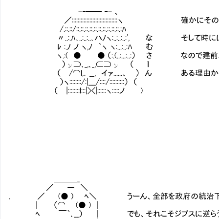
-‐── ‐- 、
／:::::::::::::::::::::::::::::::ヽ 
/.::.::/::.::.::.::.::.::.::.::.::.::.:ﾊ
〃..:.ﾊ､..:..:..､ハﾉヽ:..:..:..:', な 
ﾚ :.ﾉ ノ ヽ,ﾉ ｀ヽ ヽ:...:..:ﾊ む
ヽ.:( ● ● （:.(..:...:..:） さ なので
）ν⊃､_,､_,⊂⊃ν （ ｌ
（ /⌒l,､ __, イァ......、 ） ん ある理由
）ヽ::::::::/:|___/::::/::::::::::） （
（ |::::::::l:::|><|::::::ヽ:::::ノ )
＿＿＿_
／ ― ＼
. ／ (● ) ﾍ＼ うーん、全部を政府の統治下
| （⌒ (● ) ｜
ﾍ ￣｀､__） ｜ でも、それこそジプスに逆らう