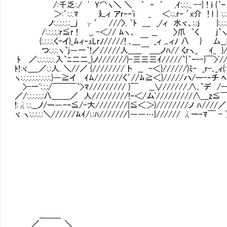
/:千乏:./ ' Y⌒ヽ＼ ＼ ｀ ‐ ´ ,ｲ:.:.:., --| ! ｉ {｀ｰ _
＞:´:.:.ﾏ 廴ィ アr‐‐'i _ ＜:.:.r‐ ´x介 ! l｜:.:.:.）ヽ
ノ:.:.:.:.:.:__ｊ γ´ ///〉. ｀ﾄ ＿ _/ィ 水ヾ、:.:j |:.:.:.
/:.:.:.:.:r≦r ! _, -＜// ﾑヽ、 __ 〉爪 `く j`ヽ、:.:.:
{:.:.:.:.く-イ}_ﾑィ‐ｭLrﾉ/////! ､＿￣ _ィ ,､ィﾉ 八 } 厶__:.:
つ:.:.:.ヽ`j―一`!／/////人＿__￣＿_ノﾊ// くrヽ_ ｲ_ }/ﾊ:.:.:.
ﾄ ／:.:.:.:.:.:.入`ﾆ二二_}ノ///////}-三三三ｲ/////`|｀ｰ--}￣>'//人
ﾄ!:ヾ＿_／:.:人. ＼//／ {//////// ト __ -＜}//////}ﾐ- _r-､_ィ{:.:.:.
ヽ:.:.:.:.:.:.:.:.:.:.}―≧イ ｲﾑ///////く´//ﾑ≧＜}/////ハ/ー-‐チ ﾍ:.:.:.:.:.:
>-一':.:.:/￣￣￣`>ﾏ///////// }￣ __∨//////.∧､`デ /--{＼:.:.:.:.:.:.
／/:.:.:.:.:.:八＿____／ 人/////////!‐＜/ム'/////////∧＿z≦￣ﾊ:.:
!:λ:.:.__ノ/ー―-‐≦/-大////////|≦＜＞}////////ノ ﾊ////／ .入
ヾ ヽ:.:.:.:.:＼//////ﾑｲ/:.:ﾊ///////|――…|////// λー‐ﾏ￣ - '//ハ:.:.:.
__＿＿
／ ＼