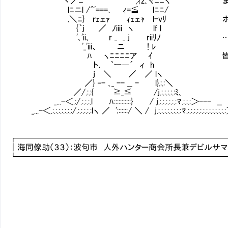
丶／ﾆ' ,ｨz､ヾﾆﾆヽ まぁな、このホ
lﾆニl /＾'===､ ｨ=≦ lﾆﾆ/
.＼ﾆ} ｒｪェｧ ｨｪェｬ l-vﾘ ホテルの従
{｀j ／ ﾉiiii ヽ lf l
'､'ii､ r _ _ j riiﾘﾉ ……おっ
'_'iii、 ニ ! ﾚ
ﾊ ヽﾆﾆﾆﾆア ｲ 皆からは同僚と呼ば
ト､ ｀ー―´ ィ h
j ＼ ／ ／ lヽ
／} ‐- ､_ -- __ - l}.:.:＼
／/.:.:{ ≧_≦ /j.:.:.:.:.:ﾐ､
_...-＜.:/.:.:.:.l ﾊ:::::::::::} / j.:.:.:.:.:.:ﾏ.:.:.:＞--- __
_...-＜.:.:.:.:.:.:.:/.:.:.:.:.:lヽ ／ ';::::::/ ＼ / j.:.:.:.:.:.:.:.:ﾏ.:.:.:.:.:.:.:.:.:.:.:.
┌─────────────────────────
│海同僚助（３３）：波句市 人外ハンター商会所長兼デビルサマ
└─────────────────────────