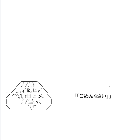
_.,,, -
／:::::::::
/::::::::::::::
l: : : : : : :
l: : : : : : : : : : :
ヽ: : : : : : : : : :
＼ 
_､ ） （
／ 
／ ＼ 
＿＿＿_ / :| ‘,
／,:' /,';;;}: ＼ . / :| :l
.. ／_, ｡ｨ' li:.､ヒァ' ＼ l: | ﾊ:.
／ ⌒';,ﾞi, ri:.:i .::' メ、 ＼ 「「ごめんなさい」」 ‘, ‘, 
| ,:' /,';;;}:.ヾ:. | ‘，:', ━━ |
＼ ' {;!ﾞ' ／ | ∧ ━ ＼| 
| ∧ ’ ｡／
| | 「 ￣ | u.
| |)>｡、 ＼,,ノ _.:
| | l )>｡_ - 
| |＜~＞( (::::::::