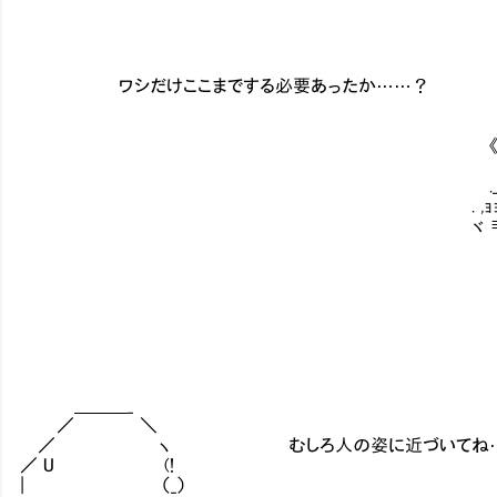
`~ｭ
（
） ,,,,,;;
; ,,、 ,,illl
ワシだけここまでする必要あったか……？ ,r,il',il'ﾞ,i
.,, {l,il,il',illlll'
,ｪｭ_ ｬ,,》llllllllllllllllllgjiilllllll
《《llゞゞllllllllllllllllllllllllllllllllllll
'ｬl, .,illlllllllllllllllllllllllllllllllllllll
._,,,}llllllllllllllllllllllllllllllllllllllll!!
. ,ｮｮ lllllllllllllllllllllllllllllllllllllllllllliiii
ヾ ≡zz]|lllllllllllllllllllllllllllllllllolllllo
《,,,≪,,,ﾞﾞﾞﾞﾞヾlllllllllll
''''ﾞﾞ .,,,ll) .ﾞﾞﾞﾞﾞ
＿＿＿_
／ ＼
／ ヽ むしろ人の姿に近づいてね…
／ U (!
| （_）