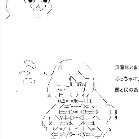
／ （ ●） （●）'
| （__人__） |
＼ ｀ ⌒´ ／
／ ー‐ '
(⌒ヽ. ィ⌒￣ ､
⌒ヽi / /| ＼ 無意味とまでは言わないけ
(⌒＞ (、_ノ ｉ ､ ＼
, ‐ - 、 / | i|＼ `ー ｉ ぶっちゃけ、
ﾞ - '´｀ / iＬ ､__廴＾竚ﾊj ji
. { iﾄ=≠ _ 丿 八 国と民の為の政
乂 、辷 < ﾉ ｲ ィ ＼
）)≧=‐=禾￢〉 |_ｉ,
／ ／:::::｢ｰ--‐’>::
／ {:::::/::i＞=-＜!::::
/ ｉ ＼V::{::::l＞-＜|::_::::イ＼_ ﾉ ﾘ
｛{ 乂 /:::ゝ:ﾄ､ ,ィﾄ､::::::l､ (
`） )／:=:/:::j -' |:::＼=::＼_ ゝ
rく::::=:/:::/ラｰ=＜V::::::ヽ＿/ｧ´