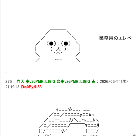
＿＿＿_
／ ＼
／ ─ ─ ＼ 業務用のエレベーターで降
／ （●） （●） ＼
| （__人__） |
＼ ｀⌒´ ,／
／ ー‐ ＼
.
276
：
六天 ◆vzqPMRJLt8fG ＠
◆vzqPMRJLt8fG ★
：
2026/06/11(木)
21:19:13
ID:a0BytU53
＿
ィﾆﾆﾆ彡ﾆﾆ､-ﾆﾆ､
／ﾆﾆ／ﾆﾆﾆﾆﾆｙﾆﾆﾑヽ
／ﾆﾆ--ﾆﾆﾆﾉﾉ＼ﾆへﾆﾆﾑヽ
／ﾆ／ﾆﾆﾆﾆﾆノ￣￣￣ﾏﾆﾆﾆﾘ
{ﾆ/ﾆﾆﾆﾆﾆ彡´ lﾆﾆﾆ/