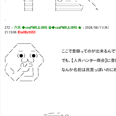
|:.:.:.:.:| |:.:.:.:.:.:.:.:.:.:.:.:.:.:.:ヽ、 ＼
|:.:.:.:.:| |:..:.:.:.:.:.:.:.:.:.:.:.:.:.:.:/ ﾍ
.
272
：
六天 ◆vzqPMRJLt8fG ＠
◆vzqPMRJLt8fG ★
：
2026/06/11(木)
21:15:06
ID:a0BytU53
＿＿＿_
／ ＼
／ ─ ─＼ ここで登録ってのが出来るんです
／ （●） （●） ＼
| （__人__） | でも、【人外ハンター商会】に登録
./ ∩ノ ⊃ ／
( ＼ ／ ＿ノ | | なんか名前は民営っぽいのに政
.＼ “ ／＿＿| |
＼ ／＿＿＿ ／
__,,.. ,,､