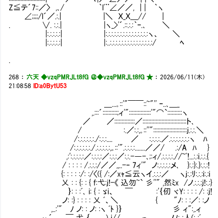
Z≦テ´7::／〉 ,､/ ｀lﾞ¨∠／／, | | ｀ヽ
∠;;;;/l´／.:.| |＼ Ｘ_Ｘ＿// |
. ∨. :.:.| |ヽ_>'´.::.:.:｀ｰ.､ ＼
|:.:.:.:.:| |:.:.:.:.:.:.:.:.:.:.:.:.:.:.:ヽ、 ＼
|:.:.:.:.:| |:..:.:.:.:.:.:.:.:.:.:.:.:.:.:.:/ ﾍ
.
268
：
六天 ◆vzqPMRJLt8fG ＠
◆vzqPMRJLt8fG ★
：
2026/06/11(木)
21:08:58
ID:a0BytU53
＿...｡::'"￣￣::~"'' ｰ..､＿_
,.:::´::::::::::;ィ'":::::::::::::::'"⌒`::::::::::ヽ
／ ／::::::::::::::／::::::::::::::::::::::::::::::ト､
/ :.／:.:,｡::''":::::::::::::::::::::::j.:.:.＼
/:.:.:.:.:.:./:.:.:.... ／ :.:.:.:.／.:.:.:.:.:.:.:ヽ ﾊ
/:.:.:.:.:.:./.:.:.:.:.:,｡::'".:.:.:.:.......／／/ .:/A ﾊ }
,:':.:.:.:.:／:.:.:.:／:.:.:／:.:.-―-､;:ィ/.:.:.:
/ : : : : /.:.:.:/／／,,..-‐ 7ィ'" ノ:.:.:.:.:メ､ }:.:}:.}:.:.:!
{: : : : :/: :/〈({ /:／xｬ≦云ヽイ.:.:.:／ 
乂 : : {: : { f:弋:j!-《 込勿~` 彡''" ,然ﾐx /ノ.:.:.:j!:.:}
｝: : :ﾞ､ i: { : ゞi、 ￣ :'｛仞 ヾY: : : : /: :j! それが
ノ: :} : : : : 乂 ﾞ、＼ { "ﾉ: : :／: :ノ
,..:'" ﾉ ノ: : ノ: :ヽ ﾞﾄ }｝ 彡 ィ"
γ´ ￣ 弋 ｛ ) j// っ ノﾉ: :人(: :ﾞ､