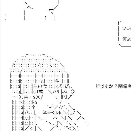
ヽ ｜
, へ、 ＿／
. | ＾ヽ
. | １ |
f´￣￣￣￣￣￣￣￣￣￣￣￣￣￣
| ソレはないな。何せ人員不足であっ
|
| 何よりも賢い奴ほど、
ヽ＿＿＿＿＿＿＿＿＿＿＿＿＿＿＿
_. .-: : : : : : -. . _
. : : : : : : : : : : : : : : :｀丶、
/: : : : : : : : : : /: : : : ヽ: : : ＼
.: : : : / : : : : : ; : : : : : : : : : : : :.、
|: : : :i|: : : : : : |: : :l : : : : |: : : | : |i
|: : : :i|: : : : : : |: : ﾊ| : : : |斗-| : ||
|: : : :i| |: : : :|斗ｬｾ弋 : : |,ｨ巧: i八、 誰ですか
: : : j|_|: : : :|i,ｨｆ式㍉＼ﾉﾋﾘ |:从 )〉
: : : ((､从 : ゝ乂ｿ ､ |{寸ノ'
|: |: :ヽ|: : : :ﾄゝ _ ﾉ‐- 、
|: |: : :ｉ|: : : 个 ´ｰ' ／//´、＼_
|: |: : :ｉ|八: : |_ ≧=‐く ﾚﾚ ＼{ _ノ ＼
|: |: : :ｉ|.:.:.|: : | ＼__ ハ _＼} ＼＿／ヽ
|: |: : :ｉ|.:.:.|: : |、 ｀丶、_}＼ `ヽ ヽ ‘，
|: |: : :ｉ|／ヾ: | ＼ ／~’． ｀''＜>､',