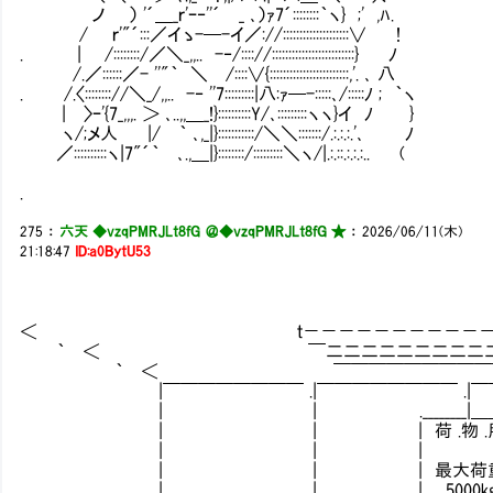
ノ ） '´＿_ｒ'ｰ‐''´ _ ､）ｧ7´::::::::｀ヽ} ;' ,ﾊ.
/ ｒ'"´:::／イゝ-─-イ／://::::::::::::::::::::∨ !
. | /::::::::/／＼_,,.. -‐/:::://:::::::::::::::::::::::::} ﾉ
/.／::::::／- ''"｀ ＼ /::::∨{::::::::::::::::::::::::,'. ､ 八
. /.〈:::::::://＼_/,,.. -‐ ''7:::::::::|八:ｧ─-:::::､/:::::ﾉ ; ｀ヽ
| 〉ｰ'{7_,,,. ＞ ､..,,＿_!}::::::::::Y/､:::::::::ヽヽ}イ ﾉ }
ヽ/;メ人 |/ ｀ ､,_|}:::::::::::/＼＼:::::::/.:.:.:.'､ ﾉ
／::::::::::ヽ|7"´｀ ､.,＿|}::::::::/:::::::::＼ヽ/|.:.::.:.:.:.. (
.
275
：
六天 ◆vzqPMRJLt8fG ＠
◆vzqPMRJLt8fG ★
：
2026/06/11(木)
21:18:47
ID:a0BytU53
＜ ｔ－－－－－－－－－
｀ ＜ ￣二二二二二二二二二二二
｀ ＜ ￣￣￣￣￣￣￣￣￣￣￣￣￣
|￣￣￣￣￣￣￣￣ .|￣￣￣￣￣￣￣￣ .|￣￣￣￣￣
| | .________|＿＿_
| | | 荷 .物 .用 
| | | | .| 
| | | 最大荷重 
| | | 5000kg 