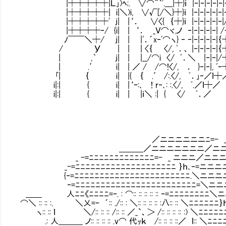
|┿┿┿┿┿|Ｌ｣)ﾍ;. ∨⌒＾`'.___|┿}ｉ |‐|‐|‐|‐|‐|‐
|┿┿┿┿┿| i|＼)i, ∨√[/＼}┿}ｉ |‐|‐|‐|‐|‐|‐
|┿┿┿┿┿' j| |‘． ∨〈{ ｛┿}ｉ |‐|‐|‐|‐|‐|/
|┿┿┿┿‐/ {i| | ‘． _Ｖ⌒ヾ,ノ ‐|‐|‐|‐|‐| /‐
ﾉ￣￣＼┿/ j| | |'．´x‐'⌒ヽ} ‐ ‐|‐|‐|‐|‐|｛
/ У | | | 〈｛ 〈/, ﾟ．、 |‐|‐|‐|‐|｛┿
| ,｀ j| | |__/⌒i 〈/ ﾟ．＼ |‐|‐|/┿
| .′ i| | ／ / /⌒!〈/, ． }‐|‐|, ﾞ‐
｢| ｛ i| |{ ｛ .′ /:.〈/, ﾟ．｣‐／ｌ┿
i|:| { i| |‘ｰ:､ ! r‐､: :.〈/, ﾟ.／ｌ┿
i|:| { i| | |ｉ＼ :| { 〈/ ﾟ
／ニニニニニニﾆ=- 
＿＿＿／ニニニニニニニ／ニニﾆ=-
_ -=ﾆﾆﾆﾆﾆﾆﾆﾆﾆﾆﾆﾆﾆ=- _ ニニニ／ニニニ
_-=ﾆﾆﾆﾆﾆﾆﾆﾆﾆﾆﾆﾆﾆﾆﾆﾆﾆﾆﾆﾆ ｝ｈ､‐=ニニニニ
{‐=ﾆﾆﾆﾆﾆﾆﾆﾆﾆﾆﾆﾆﾆﾆﾆﾆﾆﾆﾆﾆﾆﾆﾆ.＼ニニニ
‐=ﾆﾆﾆﾆﾆﾆﾆﾆﾆﾆﾆﾆﾆﾆﾆﾆﾆﾆﾆﾆﾆﾆﾆﾆ=＼ニニ
＿＿ 人ﾆﾆ《ﾆﾆﾆﾆ=‐. : ⌒:: :: :: :: :: ‐=ﾆﾆﾆﾆﾆﾆﾆﾆ＼
⌒＼ :: :: :. ＼乂=‐ ´:: ./:: : ＼:: :: :: :: :八:: :: ＼ﾆﾆﾆﾆﾆﾆ
ヽ:: :: ｌ ＼/:: :: :: /:: :: ／_`、＞ /:: :: :: :: :) ＼ﾆﾆﾆ
.: 人＿＿＿ ノ:: :: :: :: .v⌒ 代ｯｋ /:: :: :: ::／ ｌ:: ＼ﾆﾆ