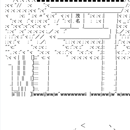
;ヾヾ "// ;ヾ ";ヾ＿＿＿＿＿＿＿＿＿＿＿＿＿＿＿＿ /;ヾ ";ヾ
;ヾ ;ヾ ;ヾ ;ヾ ;ヾヾ ";ヾ" ＿＿＿＿＿＿＿＿＿＿＿＿＿＿＿/ ;ヾ ;
ヾ ;ヾ; " ;;ヾ 〃"ヾ ;ヾ" ヾ ;ヾ | 茂 | ";;ヾ ;ヾ ;| |ヾ ;ヾ
";ヾ ;ヾ ;"ヾ ; ;ヾ ;ヾ" ; / "; ヾ| . 名 | ; ;.ヾ | |ヾ __ ;;
;ヾ ";ヾヾ";ヾ";ヾ";ヾ ヾ " " _______|__＿ .|＿＿＿＿|＿ |;ヾ ;ヾ 〃
"; ;ヾ" ;ヾ" ;ヾ ;ヾ ;;ヾ ;..／ ;ヾ ;" | |;..／ ;ヾ 
; ; ;";ヾ ;;"ヾ ; ;"／／ ヾヾ ＿＿＿＿＿＿＿＿＿.＿＿| | ";"; ;;"ヾ 
; ;ヾ ;"ヾ ; " ; .／; ";. ; ;ヾ ;ヾ ; ;ヾ ;ヾ ;ヾ.|:: .| ;";
""ヾ;" ";ヾ ;;ヾ ; "ヾ; ;";ヾ ;;" ;ヾ ;ヾ.;|:: .|" 
"".. ;ヾ ;"ヾ "ヾ ";ヾ ;ヾ ";ヾ ; ;";ヾ ";ヾ ;";ヾ ".;|:: |ヾ ;".. ;
`;ヾ ヾ | || |］;;;" ヾ; ヾ " ;ヾ ;ヾ ;ヾ ヾ ;;ヾ .|:: |ヾ ;ヾ ;ヾ ;
__ || || ］;;;;;. .| |:: | ||
| || || ］::::: | |:: ..| ||
| || || ］::::: | |:: ..| |
| | || |］::::: | |:: ..| | 
..| | | || ||::::: | |:: ..| |
|.＿| || | ］::::. .| |:: ..| | 
|ii~||| | | ］|wｗｗiｊ|ｗｗｊｗ"ｗｗｗｗｗｗｗii |wｗｗｊｗｗ|ｊｗ"ｗｊ
＜ ヽ