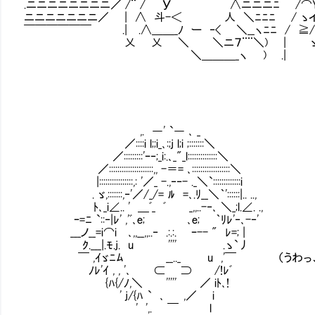
.ニニニニニニニニ／ /¨ / У ∧ニニニﾆ /⌒Y
ニニニニニニニ／ | ∧ 斗-＜ 人 ＼ﾆﾆﾆ / ゝイ_ 
￣￣￣￣￣￣ .| .∧＿＿_ﾉ ー ‐< ＼__ヽﾆﾆ / 
乂 乂 ＼ ＼ニ７¨¨＼) | ゝ-
＼＿＿＿_ヽ ) .| (__ -=
,. ―' `― ､ _
／::::i l;;i_､:;j l;i ;:::::::＼
／:::::::::'ｰ‐;_i:.､_"_l::::::::::::::＼
／:::::::::::::::::::::,, -＝= ､::::::::::::::::::＼
|::::::::::::::::,: '／_ -.,‐‐- ._＼`:::::::::::::i
. ゞ,:::::::,‐'／/_/= ﾙ =､.ﾘ__＼｀'::::::|.. ..,
ﾄ､_i∠.. ' ＿ﾞ_ ﾞ _,,..-‐､ ＼_;l.∠. .,
ｰ=ﾆ `::‐|ﾚ' ,'ﾞ､e; ､e; ｀ﾘﾚ'‐､-‐'
___ノ__=i⌒i ､,,__,,..‐ .:.:. ｰ-- " ﾚ=; |
ｸ.___|.ﾓ.j. u '''' .ゝ`丿
￣ ,ｲゞﾆﾑ __.._ u ,'￣ （うわっ、厳
ﾉﾚ'ｲ , , '､ ⊂ ⊃ /!ﾚﾞ
{ﾊ{/ﾉ,＼ ''''' ／ iﾄ､!
' j/{ﾊ ` ､ ,／ i
' ',. ￣ l