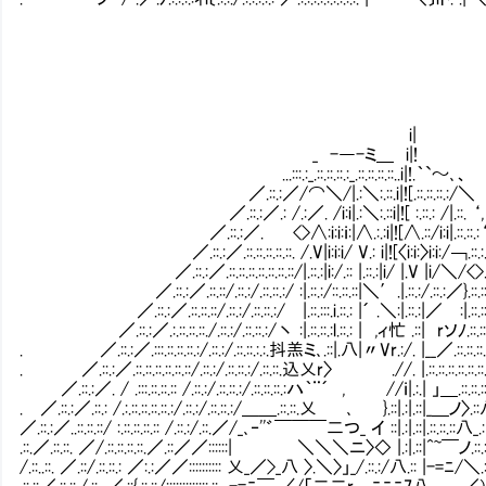
i|
_ -―-ミ＿ i|!
...:::.:_.::.::.::.:_.::.::.::.::..i|!.｀`～､、
／.::.:／/⌒＼/|.:＼:.::.i|![.::.::.::.:/＼
／.::.:／.: /.:／. /i:i|.:＼:.::i|![ :.::.: /|.::. ‘,
／.::.:／. <>∧:i:i:ｉ:|∧.:.:i|![∧.::/i:i|.::.::.:‘
／.::.:／.::.::.::.::.::. /.V|i:i:i/ V.: i|![〈i:i:〉i:i:/￢.::.:.
／.::.:／.::.::.::.::.::.::.::/|.::.:|i:/.:: |.::.:|i/ |.V |i/＼/<>.:
／.::.:／.::.::/.::.:/.::.::.:/ :|.::.:/::.::.::|＼′.|.::.:/.::.:／}.::.::.
／.::.:／.::.::.::/.::.:/.::.::.:/ |.::.:::.i.::.: |´ .＼:|.::.:|／㍉:|.::.::.:
／.::.:／.:.::.::.::./.::.:/.::.::.:/丶 :|.::.::.:l.::.: | ,ィ忙 .::| rソﾉ.::.::.::
. ／.::.:／.:::.::.::.::.:/.::.:/.::.::.:.:.抖羔ミ､.::|.八|〃Vr.:/. |__
. ／.::.:／.::.::.::.::.::.::/.::.:/.::.::.:/.::.::.込乂r〉 .//. |.::.::.::.::.::.::.::.:
／.::.:／. / .:::.::.::.:: /.::.:/.::.::.:/.::.::.::.:ハ｀¨´ , //ｉ|.:.| 」＿.::.::.::.::
. ／.::.:／.::.: /.:.::.::.::.::.:/.::.:/.::.::.:/＿＿.::.::.乂 ､ }.::|.:|.::|_＿ノ〉.::八 .
／.::.:／..::.::.::/ :.::.::.::.:: /.::.:/.::.／/_､‐''゛￣￣￣二つ_ イ ::|.:|.::|.::.::.::八_.: .::
.::.／.::.::. ／/.::.::.::.::.／.::／／::::::| ＼＼＼ニ〉◇ |.:|.::|^~￣ノ.::.::.::.:
/.::..::. ／.::/.::.::.: ／:.:／／:::::::::: 乂_／>_八 〉.＼〉」_/.::.:/八.:: |-=ﾆ/＼.::.::.::.
.::.::／.::.::./.::. ／.::{.::.::/:::::::::::::.::_ -=ﾆ￣ 〈/「二二r㍉ﾆﾆﾆ7八 .／)＿...::.::.