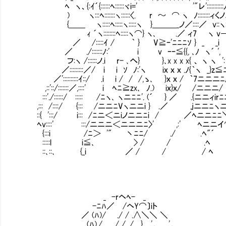
ﾍ ヽ、{:ｲ´{::::::ﾍ::::::ヾi=' '"レ':::::::::
) ヽ:::ﾍ:::::::ヽ::::::〈. r ～ ⌒ ヽ ﾉ::::
{＿＿ ヽ:::::ﾍ:::::ヽ:::::ヽ }＿＿＿_ノ／::::／ v::ヽ::::
ｨ ´ヽ::::::::ﾍ:::::ヽ⌒} ヽ､ .／ ィ7 ヽ v― ､::::::ヽ
／ /:::::ｲ / ｀ } V≧ｰ'ﾆﾆﾆｿ } _ _i ヽ::::::::::
／ ./:::::::ﾉ:' i v ｰｰ≦{{, ､ﾉ ヽ´ ', .v::ヾ::､::
フ:ヽ /::::::ノ.i r- ､へ} }､x x x x{ 、 ヽ ヽ ': }::.
／:::::::::／/ i i ｿ ﾉ:'ヽ iｘ ｘ ｘ .ﾉ{｀ヽ _}z≦ﾆ7 
／'::::::::::ｲ::/ .i i / / /,ゝ､ }ｘ ｘ / ｀7ニニニﾆ
,::'::/:::::::／,::::' i ﾍﾆ≧zx､ ﾉ.) iｘ}ｘ/ /ニニニ/ 
:::'./::::::/ ::::: /ﾆヽ､ ヽニﾆﾆ'. (´ } ／ .{ニニィirﾆﾆﾆ7
,::: /::::/ {::: /ニニﾆVヽニニi } .／ ,jニニ
::{ ':::/ i::: /ﾆニ＜ニiノニニﾆi / ／ﾍニニﾆﾆ
ﾍv::::' :::/ニニニ＜ニニニﾆ〉' ,:' ﾍニニイ
{:::i /ﾆ＞ '" 丶ﾆﾆ/ ./ .ﾍ"´
:::::l i≦､ > / / .ﾍ 
::､::､ {_i ／ / / / ﾍ 
_ -rヘﾍ- _
-ﾆﾊ／ /ヘY⌒〕iト
／ (ﾊ)/ ./ / .∧＼＼ ＼
(ﾊ)./ ./ / ./ .} '， '，