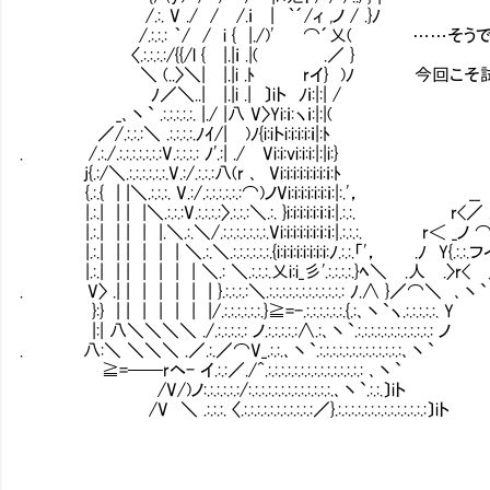
/.:. V ./ / /.ｉ | ｀´/ィ ,ノ / .}ﾉ
/.:.:.: ｀/ / i { |./)' ⌒´乂( ……そ
〈.:.:.:.:/{{/l { |.|ｉ .|( .／ }
＼ (..〉＼| |.|i .ﾄ rイ} )ﾉ 今回こそ
ﾉ／＼..| |.|i .| 〕iト ﾉｉ:|:| /
_､丶` .:.:.:.:.:. |./ |八 V〉Yi:ｉ:ヽｉ:|:|(
／/.:.:.:＼ .:.:.:.:.ﾉｲ/| )ﾉ{i:iトi:i:i:i:ｉ|:ﾄ
. /.:./.:.:.:.:.:.:.:V.:.:.:.: ﾉ'.:| ./ Vi:i:vi:i:i:|:|i:}
j{.:/＼.:.:.:.:.:.:.V.:/.:.:.:八(r ､ Vi:i:i:i:i:i:i:ｉ:ﾄ 
{.:.{ | |＼.:.:.:. V.:/.:.:.:.:.:.:⌒)ノVi:i:i:i:i:i:ｉ:|:.'， __
|.:.| | | |＼.:.:.:V.:.:.:.:〉.:.:.:＼.:. }i:i:i:i:i:ｉ:ｉ:|.:.:. r<／
|.:.| | | | |.＼.:.＼/.:.:.:.:.:.:.:.Vi:i:i:i:i:i:ｉ:ｉ:|.:.:.:. r＜ _
|.:.| | | | | | ＼.:.＼.:.:.:.:.:.:.{i:i:i:i:i:i:i:i:ﾉ.:.:.「'， .ﾉ Y{.:.:.
|.:.| | | | | | | ＼.: ＼.:.:.:.乂i:i_彡'.:.:.:.:.}ﾍ＼ .人 .〉r<
. V〉 .| | | | | | | }.:.:.:.:＼.:.:.:.:.:.:.:.:.:.:.:.: ﾉ.∧ }／⌒＼ ､丶`
}:} | | | | | | |/.:.:.:.:.:.:.}≧=-.:.:.:.:.:.:.{.:､丶`ヽ.:.:.:.:.:. Y
|:| 八＼＼＼＼ ./.:.:.:.:.: ノ.:.:.:.:.:∧.:､丶`.:.:.:.:.:.:.:.:.:.:.:.: ノ
. 八:＼ ＼＼＼ .／.:.／⌒V_.:.:.､丶`.:.:.:.:.:.:.:.:.:.:.:.:.:､丶`
≧=──rヘ- イ.:.:／./^.:.:.:.:.:.:.:.:.:.:.:.:.:.:.: ､丶`
/V/)ノ:.:.:.:.:.:/:.:.:.:.:.:.:.:.:.:.:.:.:.､丶`.:.:.〕iト
/V ＼ .:.:.:. 〈.:.:.:.:.:.:.:.:.:.:.:／}.:.:.:.:.:.:.:.:.:.:.:.:.:.:〕iト