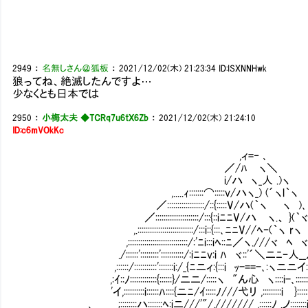
2949
：
名無しさん＠狐板
：
2021/12/02(木) 21:23:34
ID:ISXNNHwk
狼ってね、絶滅したんですよ…
少なくとも日本では
2950
：
小梅太夫 ◆TCRq7u6tX6Zb
：
2021/12/02(木) 21:24:10
ID:c6mVOkKc
,ィ=‐ ､
／/ﾊ ヽ＼
i/ハ ヽ_人 .)ヽ
,.....ｨ:::::::⌒:::::v/ハヽ_) (´ヽl｀ヽ
／::::::::::::::::::/::{:::::V/ハ(｀ヽ ヽ )､
／:::::::::::::::::::::/:::{::iﾆﾆV/ハ ヽ.、 }(｀
,.:::::::::::::::::::::::::::/:::i::{:::､ﾆﾆV//ﾍｰ(｀ヽ rヽ 
,:::::::::::::::::::::::::::::/:'ﾆi:::iﾍ::ﾆ／ヽ.///ヾ ﾍ ヾ
./::::::':::::::::':::::::::::/:iﾆﾆv:i ﾊ ヾ::'´＼ニﾆｰ人__
,::::::/:::::::::::':::::::i:/_{ﾆニィ:{:::i ｯ-==-､:ヽニニイ:::
,:ｲ::ﾉ:::::::::::::{::::::}/ニニ/:::::ヽ "ん心 ヽ:
'イ,::::::::::i::::::ﾊ::::{ニﾆ/ｲ:::::ﾉ///弋リ ,:::::::::i }::
､ _ ;::::::::ハ:::::::ﾍ:iニ///'"/,/////// ,::::