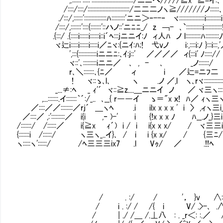
/::::/::::/::::::::::::::::::::::::::::/二二二ノヽ≧///////ノ::::::､
./:::/,::::::':::::::::::::::ﾊ:::::::::'ニニ＞‐--‐ ヾ:::::::::::::::::i::::::::::i
/::::/,:::::::'::::{:::::::'::ハノ::'ニﾆﾆ_/ z ￢- ､`:::::::::::i::::::::::::
.{:::/ .{:::::i::::::i::::::i::i´ﾍ:::jニニイ:ﾉ ィ人ﾊ ノ l::::::::::ﾊ::::::::
ヾ辷i:::::i::::::i:::::i／ﾆヾ:{ニｲ:ﾊ;! 弋vノ i:,::::i:ﾉ }:
',:::{::::::::::::iニニﾆ:､ｲ:j::' ／／／／ ィ{:::i' ﾉ:::::
ヾ::'､:::::::::iニニ／ ､ , - ､ _ノ:::::::/ 
r､＼:::::::､{ﾆ／ ィ i ／辷=ニﾌ
! ヾ::ゝ､l､ ヽ .ノ ／,l ヽ､rヾ:::::::::::::
_...≠:ﾍ _ ｨ'´ ヾ::≧z....＿ニニイ ノ ／ ヾ三ヽ:::::::::
,...:::::::.イ:::::::｀´:/_.. ､__{ r――イ ゝ＝"x ｘ! ﾊ／ ｨヽ三ヽ
／::::／／::::::::／rj´ ＿ヽﾍ .i ilx x x x ' i 〉 ,ィヽ三i_ﾍ }:::
／::::／ ,:':::::::::／ i{i ,‐ )-' i {!x x x ﾉ ﾊ__.ノ_}三iﾆ/ヾ:i:
/:::::::/ /::::::／ i{≧x ｨ´) i / i i{x x x/ / ヾ三三iｼ 
{:::::::i /::::::/ ヽ三ヽ_..イ}､ / i i {x x/ / {三ﾆ
ヽ:::::ヽ'::::::/ /ﾍ三三三ix7 .l Vｩ/ ／ .!
/ . :/ / '， }v ∧: .
/ i . :/ / /{ i V/ .>-､ .∧: 
/ | ./ /＿ /.⊥八 : . _r＜: :.／ ∧: . 