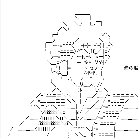
＿＿＿
＿＿_ ＼ |
＼ ＼_) Ｌﾉ￣|
／＼) |
┌┘ ∨＼
＿_〉 _ _ _／￣￣￣￣＼ [
| ー‐=ﾆﾆﾆ〈 -{-{- -}-}｜_-〉
. └┐ー=ﾆﾆﾆニ〉/⌒＼_〕〔_／ |ﾆ/
＿〉ー=ﾆﾆニ/ ーｔｯ-ﾍ {ｯ一|ﾆ〉
. ＼＿ﾆ/⌒|=| ー=彡ﾍ V彡|/
┌┘{ |=| 〈 rｭ ﾉ / 俺の股間を折
‘⌒込＿凵 /坐坐、 |
┌―┴‐|八 / ￣T￣Ⅴ〉
. ＼ ｜ ＼_从,,,,,人,,,,//|
. ＿＿／＼ | 〕ﾄ-----く/...|＼＿＿＿＿＿
／‐=ﾆﾆニ二＼＼ | ___／........./‐=ﾆニニニニ
／‐=ﾆﾆニニ二二|＼＼ | /.........／.../‐=ﾆﾆﾆ二／￣
|⌒＼ニ/⌒＼ﾆ二|..........|＿/......／....../‐=ﾆﾆﾆニ/..................
|......... ∨i:i:i:i:i:i:i＼ﾆ|..........|o/...／........./‐=ﾆﾆﾆニ/...................
. ／......... /i:i:i:i:i:i:i:＼i:i＼ .......|/／............/‐=ﾆﾆﾆニ/ ....................
／............. /i:i:i:i:i:i:i:i:i:i:i:＼i:i＼...|................./‐=ﾆﾆﾆニ/ .......................
/￣................. 〈i:i:i:i:i:i:i:／￣￣￣〔⌒Y⌒＼..|‐=ﾆﾆニニ|...........................
. /..................￣￣￣￣/ (￣＼＼_ )|‐=ﾆﾆニニ|............................