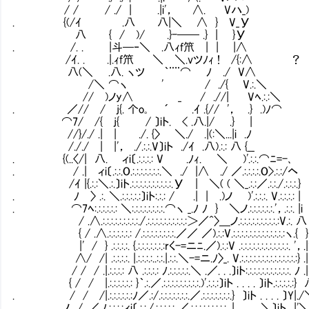
/ / / ./ | .|i'， ∧. Vハ_)
. {(/ｲ .八 八|＼ ∧ } V_У
八 { / )/ .}-── .} | }У
. /. . |斗─‐＼ .八ｨf笊㍉| | |∧
/ｲ. . .|.ｨf笊㍉ ＼ ＼.vツﾉｨ ! /{:∧ ？
八(＼ .八. ヽツ ｀¨¨⌒ ﾉ ./ V∧
/＼ ⌒ヽ ' / ./{ V.:.＼
// )ノy∧ _ / .//| Vﾍ.:.:＼
. ／// / j{. 个o｡ ´ .ｲ .{// '， .} .)ﾉ⌒
⌒7/ /{ j{ / 〕iト. < .八.|/ .} |
//}/./ .| | ./. {〉 ＼./ .|(:＼...|i .ﾉ
/././ | |'， ./.:.:.V〕iト ./ｲ .八).:.: 八 {__
. {(..〈/| 八. ィi〔.:.:.:.: V .ﾉｨ. ＼ )'.:.:.⌒ﾆ=-､
. / .| ィi〔.:.:.O.:.:.:.:.:.:.:.＼ ./ |∧ ./ ／.:.:.:.:.O>.:.:/ヘ
/ｲ |{.:.:＼.:.〕iト.:.:.:.:.:.:.:.:.:.:.У | ＼( ( ＼_.:.:／.:.:./.:.:.:.}
. ﾉ 〉 .:. ＼.:.:.:.:.:〕iト:.:.: / .| | .)ノ )'.:.:.:. V.:.:.:.: |
. ⌒7ﾍ:.:.:.:.:.: ＼:.:.:.:.:.:.:.:.⌒ヽ _.ﾉ ﾉ } ＼ノ.:.:.:.:.:.:.'，.:.:. |i
/ .∧.:.:.:.:.:.:.:.:.:./.:.:.:.:.:.:.:.:.:.:＞／^〉＿ノ.:.:.:.:.:.:.:.:.:.:V.:. 八
{ / .∧.:.:.:.:.:.: /.:.:.:.:.:.:.:.:.／／ ／).:.:V.:.:.:.:.:.:.:.:.:.:.:.:.:ヽ.{ }
|' / } .:.:.:.:. {.:.:.:.:.:.:.:rく-=ニﾆ.／).:.:V .:.:.:.:.:.:.:.:.:.:.:.:. '，.
∧/ /| .:.:.:.:. |.:.:.:.:..:.:.|.:.:.＼-=ニ.ﾉ〉_. V.:.:.:.:.:.:.:.:.:.:.:.:.:.:} .|
/ / / .|.:.:.:.: 八 .:.:.:.: ﾉ.:.:.:.:.:.＼ .／. . .〕iト:.:.:.:.:.:.:.:.:.:.:. ﾉ .
{ / / |.:.:.:.:.:.: }｀.:.／.:.:.:.:.:.:.:.:.:.)'.:.:.:〕iト . . . . 〕iト.:.:.:.:.:}
. / / /|.:.:.:.:.:.:ﾉ／.:/.:.:.:.:.:.:.:.／.:.:.:.:.:.:.:.} 〕iト . . . . 〕Y|.
. ノ / .／.ﾉ.:.:.:.:ィi〔.:.:./.:.:.:.:.: ／.:.:.:.:.:.:.:.:.:. | ＼〕iト. .|