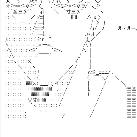
メ.￣ ゝﾟ '￣>ミﾍ } { ./ ｨ<￣ゝﾟ '￣＞ ､__ ＼>
寸≧==≦彡≧´ 〈_ ､｀≦ミ≧=≦彡ヲ/ ヽ_≧
: . ｀≦三彡''´ ｨ| ＼ ｀寸三彡'' Ⅳ ヽ
: : :＼ .／ :/:::| ｌｌｌｌｌ ∧ ゞ 〉
: : : : : : ― : : : :/::::::| ,' 〉 }
: : : : : : : : : : : /:::::::::! /ｨ/ 
: : : : : : : : : : : {::::::::::{_ _ .厶.ｲ ／
}: : : : : : : : : : : :｀≧ｒ ¨ ,{_.／
ﾍ: : : : : : : : : : : __= --=__ ∧ }
:∧: : : : : : : x≦´ ￣ ｀≧x、 .∧ |
::::∧: : : : : : : : : :´￣￣｀ .,′ |
: : :::ヽ : : : : :〈 .ｲ |
: : : : : ＼: : : : ヽ ／:/ .|＿＿＿ _
: : : : : Ⅵヽ : : : : ! ／: :/ ﾊ≦__ﾆﾆﾆ/ ､
: : : : : :.ⅥiI＼: : :{_ ／.: : :/ {. ￣｀ヽ/ ＼
: : : : : : :ⅥiIiIiI>､: :__＿: :_ イ.: : : :/ .| / ＼
: : : : : : : :ⅥiIiIiIiIiIiIiIiIiIiIiIⅣ.: : : / |. / }三≧
: : : : : : : ⅥiIiIiIiIiIiIiIiIiⅣ : : : / { /. |三三
: : : : : : : ∨寸iIiIIiIiⅣ: : : : / / |三三
: : : : : : : : ｀ヽ: : : : : : : : : / /. |三三
: : : : : : : : . : : : : : / |三三
: : : : : : : : : . / /. |三三