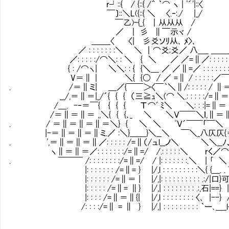
r┘::{ / {::{ /＾ ｀⌒ ヽ | ﾟ´'|::〈
￣〕::＼L({::{ ＼ 〈.‐:./ |_/ そ
￣乙)-{_{ ｜从从从 /
／ ｜ 彡 ∥￣示ヾ / 豚箱に入れ
＿＿_〈 〈| 彡爻ソﾘ从､ ﾒ〉､
／ : : : : : : :＼ ＼ ｜⌒爻;爻／ 八＿_ ＿＿
／: : : : :/⌒＼: : ＼ { ＼ ／ ／=∥／: : : : : 
{ : /⌒ヽ| ＼＼: : { {＼＿ ／ ／∥=／ : : : : : : : :
V＝∥｜ ＼{ {〇 / ／ =∥ / : : : : :／￣
. /＝∥ミ| ＿／{￣￣＞〈￣｀＼∥/: : : : : / ∥
__/,＝∥＝|_/´{ { { （三≧ｭ＼(⌒ ＼.: : : : :/=
/＿. -‐＝￣{ { { { Τ⌒ﾞ ﾐ＼ ＼: : :|=∥＝
/＝∥＝∥＝ ,,＼{ { {､_ ＼ ＼Ｖ￣￣＼ｌ,∥＝∥
. / ＝∥＝∥＝∥＝＼} { ＼ ＼ ﾟＶ´￣￣「￣＼
|-＝∥＝∥＝∥ミ.／ :＼}＿＿}＼__＼ ￣＼_八仄仄{
. ',＝∥＝∥＝∥／: : : : : /=∥（/ュl__ノ＼ ＼＼__ﾉ、
ヽ∥＝∥＝／: : : : : : :/=∥=/ /.: : : : :＼ rく／
. ￣￣￣ /: : : : : : : :/=∥=/ / |: : : : : : :.＼ | ｢
|: : : : : : : /=∥= } |/,l : : : : : : : : :＼{ {___
|: : : : : : /=∥＝ | |/,|: : : : : : : : : : .:/|
|: : : : : /=∥= ∥} |/,| : : : : : : : : .:,石|==
|: : : : /=∥＝∥{| |/,l : : : : : : : : 〈､ |--
/: : : :/=∥ = ∥ } |/,| : : : : : : : : : 