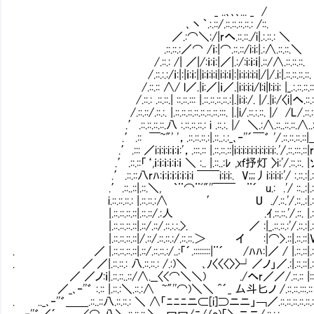
_ ..､､､... _ /
､丶｀.:.::/.::.::.::.::.: /::.
／.:⌒＼:/|rへ.::.::./i|.:.::.: ＼
.::.::.:／⌒ /ｉ:|⌒.::.::/i:i:|.:∧.::.::.＼
/.::.: /| ／|/:ｉ:ｉ:|／|.:/:i:ｉ:ｉ|.::/∧.::.::.::.
/.::.:.:/ｉ:|:|ｉ:ｉ:||i:ｉ:i:i|i:i:ｉ|:|i:i:i:i:i|/|/.i:|.::.::.::.::.
/.::.:: ∧/ l／.|i:／|ｉ／.|i:i:i:i/l:i|l:i:i: |_.:.::.::.::
/.::.: .::.::.| ::.::.::: |.::.::.::.::.:|.|i:i:/. |/.|i:/〈i|へ.::.:.
/.::.::/.::.:. |.::.::.::.::.::.::.::.:::. |.|i/.::.:.::. |/ /L/.::.::.:
.′.::.::.::.::.八 :.::.::.::.: i .::.:. |/ ＼.:∧.::..::.::.∧..::.:
.′.:: ￣~"' '，.::.::.::.:|.::..:.:_､‐''´￣゛ '/.::.::.::.::|＿.:
.′.::: ／i:i:i:i:ｉ:ｉ:'，.:::.:: |.::.::.::|i:i:i:i:i:i:i:i:i:i:.'/.::.:::.::|r
.′.::.::「‘,ｉ:ｉ:ｉ:ｉ:ｉ:ｉ ＼ :.. |.::..:ﾚ ,xｆ抒灯 〉
.′.::.::八rﾊ:ｉ:ｉ:ｉ:ｉ:ｉ:ｉ:i ￣￣i:i:i:. V;;;丿i:i:i:i:'/ :.::.:|.::.
.′.::..::|.::.＼, ｀¨⌒¨ﾞ"''￣￣ ¨´ u.: .'/ ::..:|.::.:
i.::.::.::.: |.::.::.:∧ ′ U ./.::.'/.::..:|.::.::
|.::.::.::.::|.::.::/.:人 .ｲ.::.::.'/.::. |.::.::.
|.::.::.::.::|.::/.::/.::.:.:.>. ／ :|_.::.::.:'/.::.:|.::.::
|.::.::.::.::|/.::/.::.::.:/.::.::.＞ イ :|⌒>.::|.::.::|V/::
. ／ |.::.::.::.::|.::/.::.::.:/..:「´.::::::::|¨´ /ﾊﾊ:|／ / |.::.::|.:
. ／ ／|.::.::.: 八.::.::.: /.:)＼㍉ ､ﾉ〈〈〈〉〉┘／ノ」／.:|.::.::|.::
／ ／ノ:ｉ|.::.::..::/∧.__〈<⌒＼＼) ./へr／／/.::.:: |:::|
／_､‐''゛ :.:: |.::.:＼.::.:∧ ~"''⌒)＼＼ ^´_ 厶斗匕ノ /.::.::.:::
. .._､‐''゛＿＿.::..::八.::.::.: ＼ ∧「ﾆﾆﾆニ⊂[i]⊃ニニ」￢／.::.::.::.::.:
_ ､‐''゛／´ <⌒ 八＼.::.::.::.＼，冖冖/ﾆ/.(o)「＼ニニ/.::.:.:＿＿__