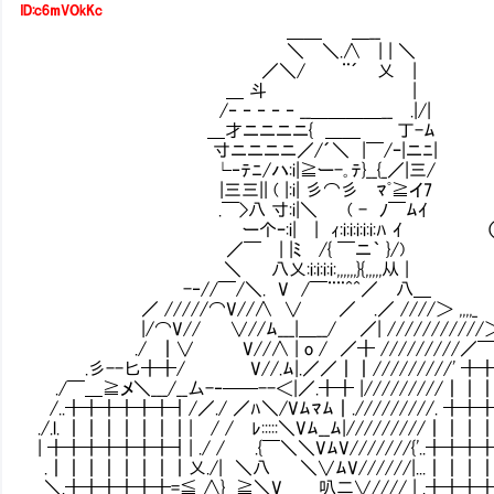
ID:c6mVOkKc
＿＿ ＿__
＼ ＼.∧ | | ＼
／＼/ ¨´ 乂 |
＿ 斗 |
/‐ ‐ ‐ ‐ ‐ __＿＿＿＿__ .|/|
＿才ニニニニ{ ＿＿ 丁-ﾑ
寸ニニニニ／/´＼ |￣/ｰ|ニﾆ|
└‐ﾃﾆ/ハ:i|≧ー-｡ﾃ}__{_／|三/
|三三|| ( |:i| 彡⌒彡 ﾏﾟ≧イ7
.￣>八 寸:i|＼ ( - ﾉ￣ﾑｲ
ー个ｰ:i| | ｨ:i:i:i:i:i:ﾊ ｲ （少な
／￣ | |ﾐ /{ ￣ニ｀ }/)
＼ 八乂:i:i:i:i:,,,,,,}{,,,,,从 |
-‐//￣/＼. V /￣¨¨^^／ 八＿
／ /////⌒V//∧ ∨ ／ .／ ////＞ ,,,,_
|/⌒V// ∨//ﾑ___|＿__/ ／| ///////////
./ ┃∨ V//∧ | o / ／╋ /////////／￣
.彡--匕╋╋/ V//.ﾑ|.／／┃┃/////////' ╋╋
./￣＿≧メ＼___/__厶-‐──--＜|／.╋╋ |/////////┃┃┃┃
/..╋╋╋╋╋╋┫/／./ ／ﾊ＼/Vﾑﾏﾑ┃./////////. ╋╋
./.l. ┃┃┃┃┃┃┃| / / ﾚ:::::＼Vﾑ__ﾑ|/////////┃┃┃
| ╋╋╋╋╋╋╋┫| ./ / .{￣＼＼VﾑV///////{'..╋╋╋
.┃┃┃┃┃┃┃┃乂./| ＼八 ＼∨ﾑV//////|...┃┃┃
＼.╋╋╋╋╋╋=≦ ∧}__≧＼V 叭二∨//// | .╋╋╋