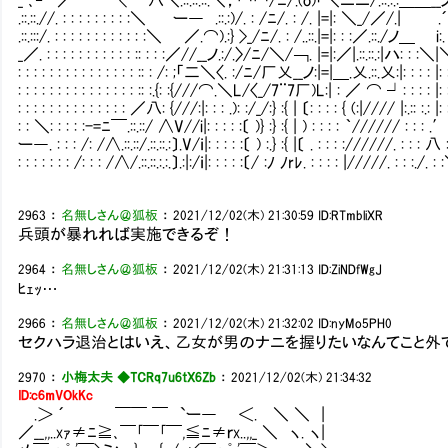
.::.::.//. : : : : : : : : :＼ ー― .::.:)/. : /ﾆ/. : /. |=|: ＼_/／/
.::.:::/. : : : : : : : : : : : :＼ ／.⌒).:} >_/ﾆ/. : /..::.|=|: : :／.::.
_／. : : : : : : : : : : : :: : : :／//__ノ.:/.〉/ﾆ/＼/￢. |=|:／|.::.::.:|
: : : : : : : : : : : : : : : :: : /: ;「二＼〈. :/ﾆ/厂乂__ノ:|=|＿.乂.::.乂:|: : : 
: : : : : : : : : : : : : : : :: :.{: :{///⌒.＼L/〈_/7¨7厂)L:| : ／ ⌒ ┘: : : : |: : : : :
: : : : : : : : : : : : : : ／八: {///:|: : : .): :/_/:} :{ | 〔: : : : { (:|//// |:.:: :.: |: : : 
: : ＼: : : : :-=ﾆ￣.::.::/ ∧V//i|: : : : :〔 )} :} :{ | ) : : : : ｀////// : : : .′: : :
ー―. : : : /: /∧.::.::/.::.::.:〕.V/ｉ|: : : : :〔 ) :.} :{ |〔 . : : : ://////. : : : 八 
: : : : : : : /: : : /∧/.::.::.:.:.〕.:|:/ｉ|: : : : :〔/ :ﾉ ﾉrﾚ. : : : : |/////. : : :./
2963
：
名無しさん＠狐板
：
2021/12/02(木) 21:30:59
ID:RTmbliXR
兵頭が暴れれば実施できるぞ！
2964
：
名無しさん＠狐板
：
2021/12/02(木) 21:31:13
ID:ZiNDfWgJ
ﾋｪｯ…
2966
：
名無しさん＠狐板
：
2021/12/02(木) 21:32:02
ID:nyMo5PH0
セクハラ退治とはいえ、乙女が男のナニを握りたいなんてこと外
2970
：
小梅太夫 ◆TCRq7u6tX6Zb
：
2021/12/02(木) 21:34:32
ID:c6mVOkKc
.＞ ´ ￣￣ ￣ `ー― ＜. ＼ ＼ |
／__,,..xｧ≠ﾆ≧､￣｢￣｢￣,≦ﾆ≠ｒx..,,_ ＼ ヽ. ヽ|