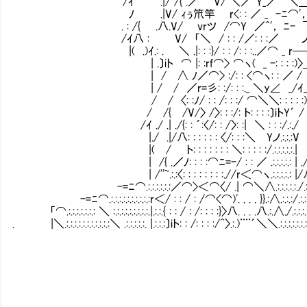
/ｲ .|/ /{ .／ V/ ＼／^Y_／ ＼＿∧: . 
ﾉ .|V/ ｨぅ笊竿㍉ r<: : ／ _ -ﾆ⌒'， フ .
. : /{ .八.V/ vrツ /⌒Y ／^'， ﾆ- 
/ｲ八 : V/ 「＼ / : : /／: : :／ ノｲ 
|( .)ｲ.: . ＼ .|: : :}/ : : /: : :..／
| .〕iト ⌒ |: :rf⌒> ⌒ヽ( _ -: : : :)〉＿_
| / ∧ ﾉ／⌒> :/: : <⌒ヽ: : ／ /
| / / ／r=彡: :/: : :._ ＼y∠ _/ｲ_/_.
/ / 〈: :ﾉ/ : : /: : :/ ⌒＼＼: : : : :)〉_
/ /{ /V/〉 /〉: : :/: ト: : : :〕iトY´ /
/ｲ ./ .| ./{: : ´:〈/: : /〉: :| ＼ : : :/.:./
|./ .|/八: : : : : : 〈/: : :＼ Yノ.:.:.:V 
|( / ト: : : : : : : ＼: : : : :/.:.:.:.:.:.
| /{ .／ﾉ: : : :⌒ﾆ=-/ : : ／ .:.:.:.:.: | ./
| /''~.:.:〈: : : : : : : :.//r＜⌒ヽ.:.:.:.:.: |/八.
-=ﾆ⌒.:.:.:.:.:.:／⌒>＜⌒〈/ .| ⌒＼∧.:.:.:.:.:./.:.:.:.:.:.:.:.
-=ﾆ⌒.:.:.:.:.:.:.:.:.:.:r＜/ : : / : /⌒<⌒)'. . . . }}.:∧.:.:.:/.:.:.:.:.:.:.:.:.:.
「⌒.:.:.:.:.:.:.: ＼ :.:.:.:.:.:.:.:.:.|.:.:.{ : : / : /: : : :}〉八. . . .八.:.∧./.:.:.:.:.:.:.:.:.:
. |＼.:.:.:.:.:.:.:.:.:.:.:＼ .:.:.:.:.:. |.:.:.:〕iト: : /: : : :/^〉.:.)¨¨´＼＼.:.:.:.:.:.:.:.:.:.:.:.:.