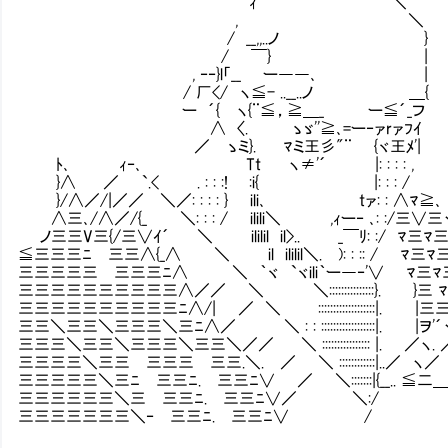
ｨ´ ＼
, ＼
/ __,,..ノ }
/ ￣} |
, ‐‐}l「__ ー――､ |
/ 厂</ ヽ≦- ..__..ノ ＿{
ー ´{ ヽ{¨≦，≧＿_ ー≦´_フ
∧ 〈. Ⅵゝゞ''≧､=ー‐ァrァﾌｲ
／ ゝミ}. ﾏミ王彡"¨ {ヾ王ﾒ'| まずは
ﾄ､ ｨ‐､ Tt ヽ≠'´ |: : : : ,
}∧ ／ `.< . : : :! :i{ |: : : /
}/∧／/|／／ ＼／: : : : } ili､ tァ: : ∧ﾏ≧､
∧三､/∧／/{_ ＼: : : / ilili＼ ,ｨー‐ ､: :/三∨
ノ三三V三{/三∨ｲ´ ＼ ililil il>.. _￣ﾘ: :/ ﾏ
≦三三三ﾆⅥ三三∧{_∧ ＼ Ⅵil ililil＼. ): : :: / 
三三三三三Ⅵ三三三ﾆ∧ ＼ ｀ヾ `ヾili｀ー―‐'∨ ﾏ三
三三三三三三三三三三∧／／ ＼ ＼:::::::::::::::}. }
三三三三三三三三三三ﾆ∧/| ／ ＼ :::::::::::::::::::|. |
三三＼三三＼三三三＼三ﾆ∧／ ＼ : : ::::::::::::::::::|. |ヲ'´ヽ二
三三三＼三三＼三三三＼三三＼／／ ＼ :::::::::::::::: |. ／ヽ. 
三三三三＼三三Ⅶ三三三Ⅵ三三.＼. ／ ＼ ::::::::::::|..／ ヽ／ ｀ヽ／:::
三三三三三＼三ﾆⅦ三三ﾆ.Ⅵ三三ﾆ∨ ／ ＼:::::::|{__.. ≦二＿__ ／ ::::::::
三三三三三三＼三Ⅶ三三ﾆ.Ⅵ三三ﾆ∨／ ＼:/ ｀ヽ:::::::::::::::::
三三三三三三三＼‐Ⅶ三三ﾆ.Ⅵ三三ﾆ∨ / .}::::::::::::::::::