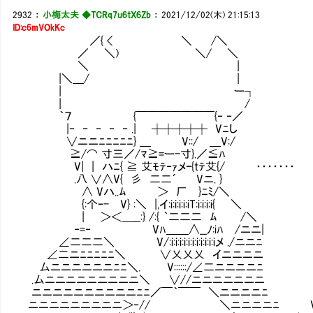
2932
：
小梅太夫 ◆TCRq7u6tX6Zb
：
2021/12/02(木) 21:15:13
ID:c6mVOkKc
／{ < ＼ /＼
／ ＼) ＼/ ＼
＼ |
|＼＿/ |
| ー┐
| /
｀７ {￣￣￣￣￣￣￣{‐ ‐／
|‐ ‐ ‐ ‐ ‐ .| ┼┼┼┼┼ Vﾆし
∨ニニﾆﾆﾆﾆﾆ} ＿ V::/ ＿V:/
≧/⌒ 寸三／/ﾏ≧=ー-寸}.／≦ﾊ
V| | ハﾆ{ ≧ 艾ﾓﾃ‐ｧメｰ{tﾃ艾{/ ・・・・・・・
.八 ∨∧V{ 彡 二二´ Vニ. }
∧ Vハ..ﾑ ＞ 厂 }ﾆﾐ/＼
{:个ｰ- V} :＼ |,イ:i:i:i:i:iT:i:i:i:i{ ＼
| ＞＜＿__:} /:{ ｀二二二 ﾑ /＼
‐=‐ Vﾊ＿＿∧__ﾉ:iﾊ /ニニ|
∠二二二＼ V/:i:i:i:i:i:i:i:i:i:i:iメ ./ニニﾆ
∠二ニﾆﾆﾆﾆﾆ＼ ∨乂乂乂 イニニニニ
厶ニニニニニニﾆﾆ＼. V::::::/∠二ニニニニﾆ
.厶ニニニニニニニニニ＼ ∨//ニニニニニニニ
ニニニニニニニニニニﾆﾆ／￣｀￣￣ ＼ニニニニﾆ
ニニニニニニニニニ＞‐// ＼ニニニニﾆ V