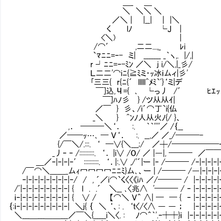
＿_ ＿
＼ ＼＼ ＼
／＼ | |__| | |＼
く lﾉ └J |
<＼) |
/⌒′ ,二二...,_ ﾚi
`ﾏﾆﾆ=‐- ミ| _______ _｀ヽ,. |/,|
r ┘ﾆﾆ=‐-ﾐﾝ ／＼ j i/＼,|_彡/
Ｌ二二'⌒iﾆ{≧ﾐミ・ｯ冰ｉ厶ィ|彡'
｢三三{ r{ﾆ{´ lllll^ﾒﾐ`ﾞ}‘ミ|デ
￣]込,Ч={ ､ └っ丿 /′ ﾋｴｯ
￣]ﾊﾉ彡 } /ツ从从ｲ|
／￣ } 彡、/i´⌒丁`i{仏
_＼ } ^ﾝﾉ人从火ﾉ{/ }、
,． ━━━＼‘． :. ｀｀''''／ /｛__
／━━ｯ…､ ━ Ｖ‘． :. __,／ ／_/━━━-
{/￣＼/.:::. ‘ ━∨{＼___;/ ／┼/━━━━━━ｰ
_丿‐ ‐ /::::::::::. ‘． |i∨ /O/ ／ |―|, ━━━ ／￣
＿／‐|‐|‐|‐′ ::::::::::. ‘．|:.∨ ,/'´|ー |‐ /━━━ /‐|‐|‐|‐|‐
/￣⌒＼＿＿_厶ｨ冖冖冖冖ﾆﾆﾐ}厶､、ー | /━━━ /―|‐|‐|‐|‐|
‐|‐|‐|‐|‐|‐|‐|‐|‐/ / , ´／i⌒`く〈〈《iﾊ ／/━━━ / |‐|‐|‐|‐|‐
/ﾞ|‐|‐|‐|‐|‐|‐|‐|‐| { l . .´ ＼__ ､〈兆∧ '━━━ / ‐ |‐|‐|‐|‐|‐
ｉ‐|‐|‐|‐|‐|‐|‐|‐|‐| { ∨ / 【⌒＼ Ｖ＾ ∧| ━ ━ { ‐ |‐|‐|‐|‐|‐
｛:ｉ‐|‐|‐|‐|‐|‐|‐|‐|‐| ＼j{ ｛ ＼ ‘、: . ‘ｔ〈/〈∧ ― ― ； |‐|‐|‐|‐|‐
＼___＿___＿＿___／￣＼{_____i＼〈. : ﾉ⌒＾｀'.‐┿┿}ｉ |‐|‐|‐|‐|‐|‐