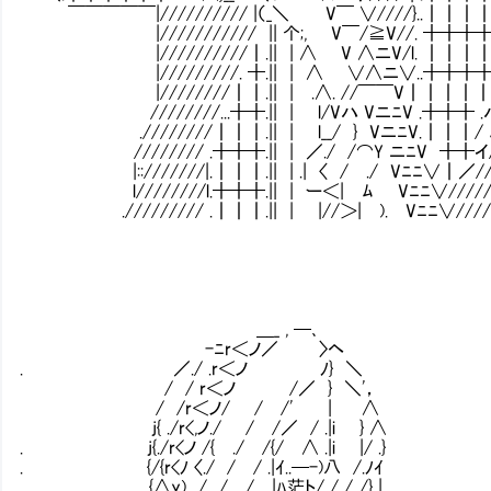
￣￣￣￣￣|////////// |（_＼ V￣ ∨////}..┃┃┃
|/////////// || 个;, V￣/≧V//. ╋╋╋╋
|//////////┃.|| | ∧ V ∧ニV/l. ┃┃┃
|/////////. ╋.|| | ∧ ∨∧ニ∨..╋╋╋╋‐
|////////┃┃.|| | .∧. //￣￣V┃┃┃┃┃/
////////...╋╋.|| | l/Vハ VニﾆV .╋╋╋ .ハ
.////////┃┃┃.|| | l__/ } VニﾆV.┃┃┃/ ﾑ
//////// .╋╋╋.|| | ／./ /⌒Y ニﾆV ╋╋イ//
|::///////|.┃┃┃.|| | .| 〈 / ./ Vﾆﾆ∨┃／//
l////////l.╋╋╋.|| | ー＜| ﾑ Vﾆﾆ∨//////
.///////// .┃┃┃.|| | |//＞| ). Vﾆﾆ∨/////
＿_ , ─､
-ﾆr＜ノ／ 〉ヘ
. ／./ .r＜ノ ﾉ} ＼
/ / r＜ノ /／ } ＼'，
/ /r＜ノ/ / /' | ∧
j{ ./r<,ノ./ / /／ / .|i } ∧
. j{./r<ノ /{ ./ /{/ ∧ .|i |/ .}
. {/{r<ﾉ 〈./ / / .|ｲ..─-)八 /.ﾉｲ
{∧y) / / / |ﾊ茫ト/ / /../} |