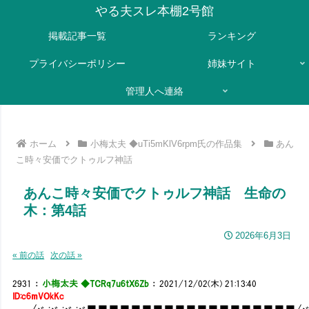
やる夫スレ本棚2号館
掲載記事一覧
ランキング
プライバシーポリシー
姉妹サイト
管理人へ連絡
ホーム
小梅太夫 ◆uTi5mKlV6rpm氏の作品集
あん
こ時々安価でクトゥルフ神話
あんこ時々安価でクトゥルフ神話 生命の
木：第4話
2026年6月3日
« 前の話
次の話 »
2931
：
小梅太夫 ◆TCRq7u6tX6Zb
：
2021/12/02(木) 21:13:40
ID:c6mVOkKc
/ヾ ;ヾ ;ヾ ;ヾ■■■■■■■■■■■■■■■■■■■/ヾ ;ヾ ;ヾ 