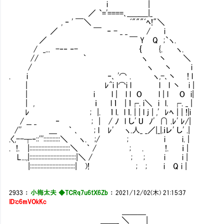
i |
／ `='====､_＿_＿|_
, ‐ ' ￣＼ ﾞ"""ﾞﾍ!"＼
／ ￣ ‐ - _ _ / i
／ ￣ Y Q ;`ヽ.
/ _... -‐‐ ‐- ｛ {. ヽ.
// ｀ ヽ 丶 ＼
/ ヽ 丶 i
. i ‐､ '⌒ . ヽ,-､丶 ! l
| ﾚ^i l⌒i l l l 丶 i |
| i l | l l O l | l O i|
| , ｉ l ｌ | ｌ┌. i＼ i l. ┌. _ |
ﾚ ; |. ｌ l. l ｌ. | | l j | ,' ﾚﾍ | | !|i
/ __ _ ‐ ; | / ﾉ l し' U ﾉ' ∩ .ﾚ' ﾚ/|
/'' ＿ ｀ ､ ; l ﾚ' ヽ.人_ _／|_|.ｉレ' し' .|
.〈,--┬‐::''':::::::::::＼ ヽ. ;/ ; i i. |
. !. |:::::::::::::::::::::::::::＼ ｀ / ; . !. ｉ |
L...,|:::::::::::::::::::::::::::::::|＼ / ; ; i i |
|::::::::::::::::::::::::::::::| )! ; ; i Q i |
2933
：
小梅太夫 ◆TCRq7u6tX6Zb
：
2021/12/02(木) 21:15:37
ID:c6mVOkKc
＿＿＿
＿＿_ ＼ |