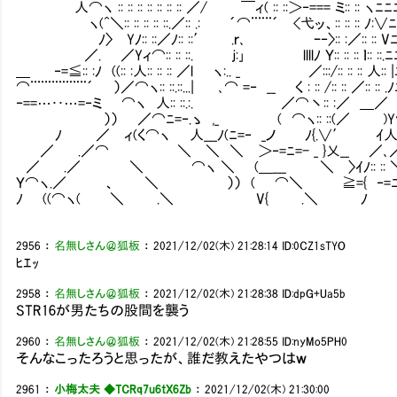
人⌒ヽ :: :: :: :: :: :: :: ／/ ￣ィ( :: ::＞‐=== ミ:: :: ヽ
ヽ(^＼:: :: :: :: ::.／:: .: ´⌒¨¨¨´ <弋ッ、:: :: :: ﾉ:
ﾉ〉 Yﾉ:: ::／ﾉ:: ::′ .ｒ､ ｰ‐〉:: :／:: :: Vﾆﾆ
／. ／Yィ⌒:: :: ::. ｊ:｣ llllﾉ Ｙ:: :: :: ｌ:: ::.ﾆ
＿ ‐=≦:: :ﾉ ((:: :人:: :: :: ／l ヽ:.. _ ／:::/:: :: :: 人::
⌒¨¨¨¨¨¨¨¨´ ）／⌒ヽ:: ::.::...| ､⌒ =‐ __ く : :: /:: :: ／
‐==…･･…=‐ミ ⌒ヽ 人:: ::.:. ／⌒丶:: :／ ＿／ 
）） ／⌒ﾆ=‐.ゝ ,_ ( ⌒ヽ:: ::(／ )Y⌒ﾆ
ﾉ ／ ィ(く⌒ヽ 人___ﾉ(ﾆ=‐ _ノ ﾉ{.∨′ ｲ人__
／ .／⌒ ＼ ＼ ＼ ＞‐=ﾆ=- _ }乂__ ／､
／ .／ ＼ ⌒ヽ ＼ (＿___ ＼ 〉ｲﾉ:: :: ＼ﾉ::
Ｙ⌒ヽ.／ 、 ＼ ）） ( ⌒＼ ≧={ ‐=ﾆ:: :: ::
ﾉ ((⌒ヽ( ＼ .＼ V{ .＼ ﾉ ＼
2956
：
名無しさん＠狐板
：
2021/12/02(木) 21:28:14
ID:0CZ1sTYO
ﾋｴｯ
2958
：
名無しさん＠狐板
：
2021/12/02(木) 21:28:38
ID:dpG+Ua5b
STR16が男たちの股間を襲う
2960
：
名無しさん＠狐板
：
2021/12/02(木) 21:28:55
ID:nyMo5PH0
そんなこったろうと思ったが、誰だ教えたやつはｗ
2961
：
小梅太夫 ◆TCRq7u6tX6Zb
：
2021/12/02(木) 21:30:00