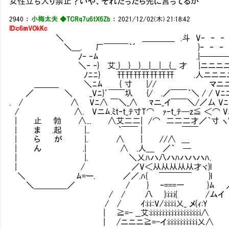
女性立ち入り禁止？いや、それだったら先に言ってるか
2940
：
小梅太夫 ◆TCRq7u6tX6Zb
：
2021/12/02(木) 21:18:42
ID:c6mVOkKc
＼ ＿＿＿＿ .斗 V‐ ‐ ‐ ‐ ‐ ‐ ‐
＼＿. 厂￣￣￣｀´ }‐ ‐ ‐ ‐ ‐ ＞
ﾉ‐ ‐ﾑ .|───── / __ 
＼‐ ‐} 艾_}＿}＿}＿|＿|＿{__ 才 |ニニニニ
ﾉﾆﾆ} 幵幵幵幵幵幵幵 .人ニニニニ/ 
＿＿＿ ＼ﾆﾑ { 寸 |// マニニ{ /-‐寸..
／ ＼ _Vﾆ}´￣￣圦 {/ .／￣￣｀＼ / / Vﾆﾆ V寸
. / ∧ Vﾆ∧ ￣＼_∧ ﾏニ_イ￣￣＼/／厶 Vﾆﾆ. ハ }
/ ∧. Vニﾑ.ﾐt‐t_ﾃ寸T⌒ ｧ‐t_ﾃ─z≦ ＜⌒ Vニ 
| 止 勃 ∧... ∧艾二二| /⌒ 二二二才／｀寸 ヽV
| ま .起 |.. ｀￣￣ | ￣￣ 
| ら が |. ∧ | //∧ ＿ Vﾆ
| ん .| ∧ .人＿ ／｀ ─ ㍉ 
| |. ＼乂ﾊハ八ハﾊハハハﾊ. |ニ'
| / ／V＜从从从从从才ヾ}l }ニﾑ
＼ ﾑ=ー. ／／.ﾊ{ ￣￣￣￣ }
＼＿＿＿＿／ / } ｰ===一 }ﾑ 
/ / 八 }:i:i:i{ /ム
/ / ｲ:i:i::V/:i:i:i:i乂_ メ{
| ≧=- __艾:i:i:i:i:i:i:i:i:i:i:i:i:i:i:
| /ニニニ≧=-イ:i:i:i:i:i:i:i:i:i:i