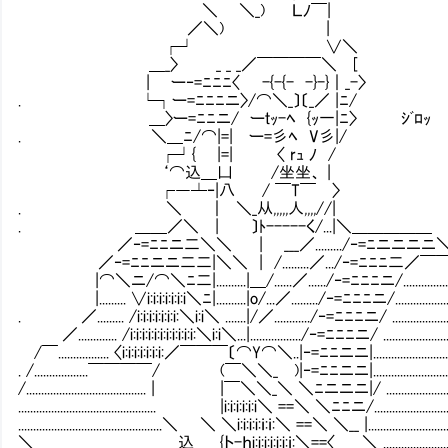
＼ ＼_) Ｌﾉ￣|
／＼) |
┌┘ ∨＼
＿_〉 _ _ _／￣￣￣￣＼ [
| ー‐=ﾆﾆﾆ〈 -{-{- -}-}｜_-〉
. └┐ー=ﾆﾆﾆニ〉/⌒＼_〕〔_／ |ﾆ/
＿〉ー=ﾆﾆニ/ ーｔｯ-ﾍ {ｯ一|ﾆ〉 ｼﾞﾛｯ
. ＼＿ﾆ/⌒|=| ー=彡ﾍ V彡|/
┌┘{ |=| 〈 rｭ ﾉ /
‘⌒込＿凵 /坐坐、 |
┌―┴‐|八 / ￣T￣Ⅴ〉
. ＼ ｜ ＼_从,,,,,人,,,,//|
. ＿＿／＼ | 〕ﾄ-----く/...|＼＿＿＿＿＿
／‐=ﾆﾆニ二＼＼ | ___／........./‐=ﾆニニニニ
／‐=ﾆﾆニニ二二|＼＼ | /.........／.../‐=ﾆﾆﾆ二／￣
|⌒＼ニ/⌒＼ﾆ二|..........|＿/......／....../‐=ﾆﾆﾆニ/..................
|......... ∨i:i:i:i:i:i:i＼ﾆ|..........|o/...／........./‐=ﾆﾆﾆニ/...................
. ／......... /i:i:i:i:i:i:i:＼i:i＼ .......|/／............/‐=ﾆﾆﾆニ/ ....................
／............. /i:i:i:i:i:i:i:i:i:i:i:＼i:i＼...|................./‐=ﾆﾆﾆニ/ .......................
/￣................. 〈i:i:i:i:i:i:i:／￣￣￣〔⌒Y⌒＼..|‐=ﾆﾆニニ|...........................
. /..................￣￣￣￣/ (￣＼＼_ )|‐=ﾆﾆニニ|............................
/........................................ | |￣＼＼_＼ ＼ﾆニニニ|/ ......................
.............................................. |i:i:i:i:i:i＼ ==＼ ＼ﾆﾆニ/..........................
................................................＼ ＼ ＼i:i:i:i:ｉ:ｉ:＼ ==＼ ＼__ |...........................
＼＿＿＿＿＿＿＿＿＿込_＿_{ト-ｈi:i:i:i:i:i:ｉ:＼==〈 ＼ ........................