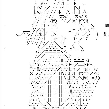
/ .(ﾊ) / ./ / ./} | ト :.
{ (ﾊ) ./／ ./ / ./∧ | |＼} }i
|.(ﾊ) .／ / / / 斗─ 八 ┼-.| 八
V ／ / / / ｨf芯ﾊ/ .ｨ芯ﾊ/ ﾉ}
／/ ./ /}V〉 ｀´/ ／ 乂´ {⌒〕iト
. 〈 ./ ／{ / .|∧} ' }＼ ヽ.＼ 問題
＿＿ .У／/>| | | _.. ｧ 八. } ﾉ}⌒ヽ
<.:.／⌒> / '/.:.:}( .|/ .|＞| ./) .／)ﾉ }
<.:.:{(./.:.:/ /.| |〕iト: : 〕iト ｲ/ .／ (' ﾉ
У乂.:./ /.:ﾉ／ /.:.＼ ＼( ./ (
. 〈 ／ )ノ.:.:.:.:.:.＼. Y .八. ＼
rく.:／二二二二ヽ∧ ¨¨⌒
ﾉ／／⌒.:.:.:.／.:.:}}.:＼)ト ＿
y_／.:.:.:/.:.:／ .:.:.: }}.:.:.:ﾊ⊂ニニニトミ
〃⌒Y.:.:./.／.:.:.:.:.:.:. }}.:.:.:. }ﾍ/／ニﾆトミ)ト
{{.:.:.: }}.: /.:.:.:.:.:.:.:.:.:／( .:.:.: |.:. Y_／⌒〕iト )}v
乂__ノ.:/.:.:.:.:.:.:.:.／| | |V.:.:.:|.:.: | }Y(⌒) ／∧〉
{. . /.:/.:.:.:.:.: ／| | | | | |V.:.|.:.八_/＼}V( -=彡〉
V/.:〈/ .: ／| | | | | | | | |V{.:.:.:.: (_ )トﾉ.:.:.:.:.:/
V.:./:.:./| | | | | | | | | | | |V.:.:.:.:.:.:.:T 7.:.:.:.:. /
」./.:.:. { | | | | | | | | | | | | }}.:.:.:.:.:.:/./.:.:.:.:.:/
{./.:.:{ ∧| | | | | | | | | | | |/:}.:.:.:.:/}.:.:.:.:.:.:./
ノ.:.:.: '，. ＼.| | | | | | | |.／./.:.:.:.:./|.:.:.:.:.:/
. (.:.:.:.:.:.: ＼.:. ＼ | | | |.／ ／.:.:.:. /.:.|.:.:.:./
〕iト .:.:_フヘ.:.Y''^~.:ィi〔.:.:.:.:.／〉 ﾉ.:／