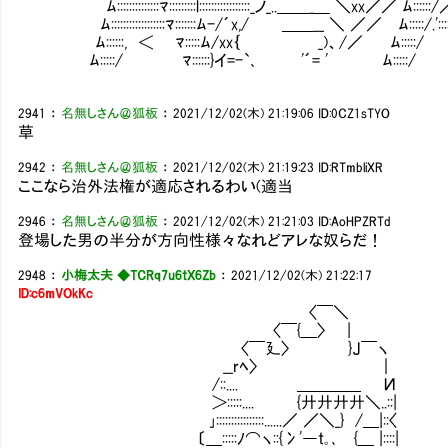
ﾑ::::::::::::::ﾏ:::::::::l:::::::::::::::::_ノ_..＿＿_＿ ＼xx／／ ﾑ::::::/／::::::::::
ﾑ::::::::::::::::::ﾏ:::::::ﾑ-/´x,/ ＿＿__ ＼ ／／ ﾑ:::::/.':::::::::::::::::::
ﾑ::::::, ＜ ﾏ:::::ﾑ/xx｛ _)、/／ ﾑ:::::/ ＞ :::::::::::
ﾑ:::::/ ﾏ::::::}イ=-`､ '´= ' ﾑ:::::/ ヽ:::::::
2941
：
名無しさん＠狐板
：
2021/12/02(木) 21:19:06
ID:0CZ1sTYO
草
2942
：
名無しさん＠狐板
：
2021/12/02(木) 21:19:23
ID:RTmbliXR
ここなら治外法権が適応されるわい(適当
2946
：
名無しさん＠狐板
：
2021/12/02(木) 21:21:03
ID:AoHPZRTd
登場した男の半分が方向性様々なれどアレな奴らだ！
2948
：
小梅太夫 ◆TCRq7u6tX6Zb
：
2021/12/02(木) 21:22:17
ID:c6mVOkKc
〈￣＼
〈￣{＿〉 |
〈￣廴〉 }J￣ヽ
__rﾍ〉 ｜
/::.... ＿＿＿＿ И
＞:::::.... {廾廾廾廾＼..::|
｣::::::::::::::::......／ ／＼_} /＿|::〈
〔＿:::::ﾉ⌒ヽ::{冫'―t｡､ {＿ |::::|