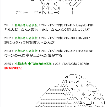
Y.:.ノr㍉＜ ──‐ 〈.:.／／
＿＿＿＿＿ |/ /}＼＼_)} Y¨´
(⌒〕iト- ⌒У|＼_}.:.:.:.ー〈 |
2951
：
名無しさん＠狐板
：
2021/12/02(木) 21:24:55
ID:nyMo5PH0
ちなみに、なんと教わったよ なんとなく察しはつくけど
2952
：
名無しさん＠狐板
：
2021/12/02(木) 21:25:10
ID:B/yIIClZ
誰にセクハラ対策教わったんだ
2953
：
名無しさん＠狐板
：
2021/12/02(木) 21:25:52
ID:ISXNNHwk
ヴァンの死亡率が上がった気がする
2955
：
小梅太夫 ◆TCRq7u6tX6Zb
：
2021/12/02(木) 21:27:50
ID:c6mVOkKc
＿.._
ィ(´ く ＞..、
//! ゝ- ､ノ( ヽ..､
,..::::::´::i/ハ.､ ヽ 辷 ｲ⌒ヽ､
／::::::::::::::::V//ヽ７‐ '.ゝ ヽ...＿)ヽ
／:::::::::::::::::::::::ﾍ///ヽ )ト _ノ (⌒ ヾ､
.':::::::::::::::::::::::::::::::::::ヽ///＼¨ｲ ⌒ヽ ≧-ノﾊ
／:::::::::::::::::::::::::::::::::::::/ニ､///≧ヽ＿_) (. ヽ.j
,.::::::':::::'::::::::::::::::::::::::::::/ニニへ/////≧x ≧=イ:､