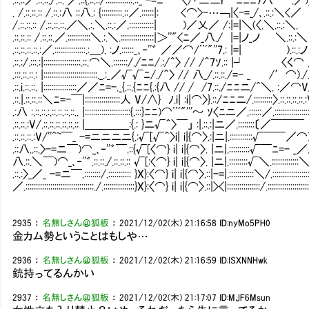
. /.::.::.:: /.::.:八 ::八.: {::::::::::.::／.::::::|: <⌒>-…￢|〈-=_/､.::.:＼<
/.::.::.:: /.::.::.::.／＼.:.＼.::.:／.::::::::::::| )／乂／ /:|=|＼(〈.＼.::.:
.::.::.:: /.::.::.／.:::::::::::＼.:.＼.::::::::::::::::|＞''"<ﾆ／_八./ |=|ノ_ノ ＼.:
.::.::.::.::.:／.:::::::::::::::.:＿). :ノ.::::::_､‐''゛ ／／⌒/¨ﾞ"''7.: |=| ).::.:ノ 
.::.:/.:::.:|::::::::::::::::::.::.⌒＼.:::::::/./ﾆﾆ/.:/＾〉 // /＾7ｿ.:: |┘ 〈く⌒ ／.::::
.:::.::.::.: |::::::::::::::::::::::::::._.:_／√√ﾆ/./＾〉 // 八_/.::.::./=- _ /′⌒)./.::::::::::::
.::.i.::.::. |::::::::::::::::／／ﾆ=-._{.::.{ﾆﾆ{.:{八 // / /7.::./ﾆﾆニ/^＼. :／⌒V/ ::::::::::::::::::::
.::.|.::.::.::＼ﾆ=-￣|:::::::::::::::::人 V/∧} ﾉ.i| :i|⌒〉}.::/ﾆﾆニ/.:::::::::〉.::.::.::.::.:V/.
.:八 :.::.::.:.::.::.::.::.. |::::::::::::::::::::::{.:::}ﾆﾆ)⌒¨ﾞ"'''～ ｿ〈ﾆニ／.::::::／.::::::::::::::::::}:::
.::.::.:V/.::.::.::.::.::.:: |＿＿＿＿:{.: }ニ√＾〉￣」 :|.::.:|ニ／.::::::::〔／￣￣￣ 乂.:::::::::::::::::::::::
.::.::.::.:V/''^~￣_ -=ニニニニ{.:√[√＾〉i| i|{⌒〉.:|ニ|.:::::::::::√￣￣／⌒)⌒:〕.::.::.／￣.〈.::.:
.::八..::.〉-=ニ￣)⌒_､‐''゛￣.::{√[〈⌒} i| i|{⌒〉. |ニ|.::::::::::√￣ﾆ=- _／.:⌒)ハ.:::::::::
八.::.＼￣)⌒_､‐''゛.::.::./.::.::.:: √[:〈⌒} i| i|{⌒〉. |ニ|.:::::::::√＼.:::::::::::::＼:／.:/∧.
.::.:〉_／_ -=ニ￣.::::::::/.::::::::::: }X}:〈⌒} i| i|{⌒〉.::|-=|.::::::::::::＼/.::::::::::::::::::＼..
／.:::::::::::::::::::::::::::::::::./.:::::::::::::::}X}:〈⌒} i| i|{⌒〉.::|><|::::::::::::::::/.::::::::::::
2935
：
名無しさん＠狐板
：
2021/12/02(木) 21:16:58
ID:nyMo5PH0
金カム勢ということはもしや…
2936
：
名無しさん＠狐板
：
2021/12/02(木) 21:16:59
ID:ISXNNHwk
銃持ってるんかい
2937
：
名無しさん＠狐板
：
2021/12/02(木) 21:17:07
ID:MJF6Msun