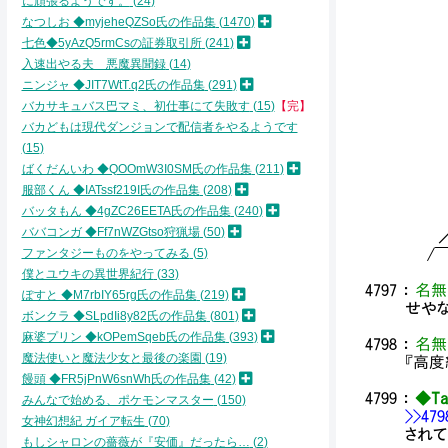
に頑張るようです。
24
iﾞ
l
なつしお ◆myjeheQZSo氏の作品集
1470
'､
七色◆5yAzQ5rmCsの証券取引所
241
ﾞ､
入速出やる夫 悪魔異聞録
14
; 
ニンジャ ◆JIT7WtT.q2氏の作品集
291
',
バカサキュバス巴マミ、初仕事にて失敗す
15
【完】
ﾍ ;;;
バカどもは現代ダンジョンで配信者をやるようです
∨;;;;
,ｘ＜｀
15
,／.:
ばくだんいわ ◆QOOmW3I0SM氏の作品集
211
,／.:
服部くん ◆IATssf219I氏の作品集
208
／.:.:
バッタもん ◆4gZC26EETA氏の作品集
240
／.:.:
ババコンガ ◆Ff7nWZGtso狩猟場
50
／.:.:.
ファンタジーものをやってみる
5
/￣￣￣
僕とユウキの異世界紀行
33
4797
：
名無
ぽすと ◆M7rbIY65rg氏の作品集
219
せや
ボンクラ ◆SLpdIi8y82氏の作品集
801
麻婆プリン ◆kOPemSqeb氏の作品集
393
4798
：
名無
魔法使いと魔法少女と最後の楽園
19
『高
饅頭 ◆FR5jPnW6snWh氏の作品集
42
4799
：
◆Ta
みんなで始める、ポケモンマスター
150
>>479
女神幻想紀 ガイア転生
70
され
もしシャロンの薔薇が『安価』だったら…
2