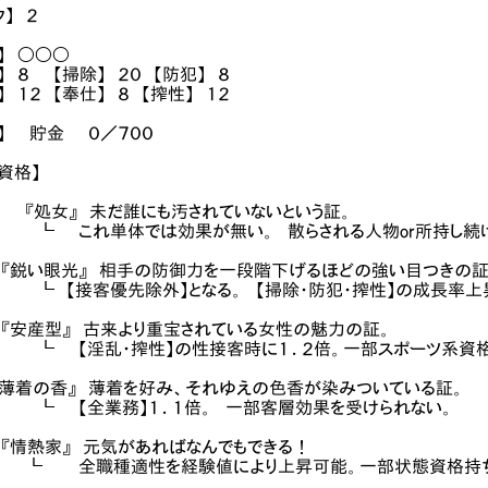
ク】 ２
】 〇〇〇
】 ８ 【掃除】 ２０ 【防犯】 ８
】 １２ 【奉仕】 ８ 【搾性】 １２
】 貯金 ０／７００
資格】
女』 未だ誰にも汚されていないという証。
これ単体では効果が無い。 散らされる人物or所持し続け
い眼光』 相手の防御力を一段階下げるほどの強い目つきの
【接客優先除外】となる。 【掃除・防犯・搾性】の成長率上
産型』 古来より重宝されている女性の魅力の証。
【淫乱・搾性】の性接客時に１．２倍。一部スポーツ系資格
着の香』 薄着を好み、それゆえの色香が染みついている証。
【全業務】１．１倍。 一部客層効果を受けられない。
熱家』 元気があればなんでもできる！
全職種適性を経験値により上昇可能。一部状態資格持ち従