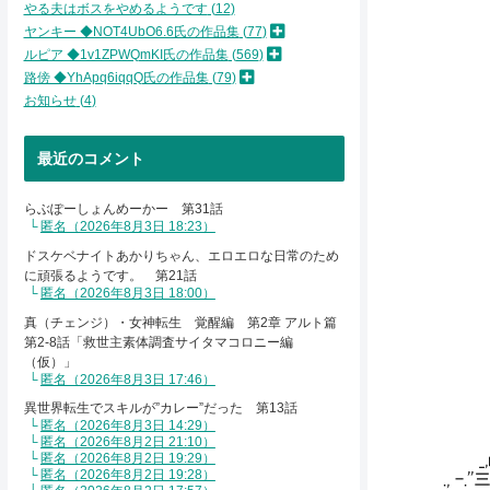
/;:;:;
やる夫はボスをやめるようです
12
!;:;
ヤンキー ◆NOT4UbO6.6氏の作品集
77
!;:
ルピア ◆1v1ZPWQmKI氏の作品集
569
!ｒ
路傍 ◆YhApq6iqqQ氏の作品集
79
i!
お知らせ
4
∧ 
ゝ
_
最近のコメント
/
, .
_ ィ
らぶぽーしょんめーかー 第31話
-―＝ﾆ 
匿名（2026年8月3日 18:23）
,
ドスケベナイトあかりちゃん、エロエロな日常のため
に頑張るようです。 第21話
匿名（2026年8月3日 18:00）
真（チェンジ）・女神転生 覚醒編 第2章 アルト篇
.／
第2-8話「救世主素体調査サイタマコロニー編
/
（仮）」
匿名（2026年8月3日 17:46）
|
',
異世界転生でスキルが”カレー”だった 第13話
.i
匿名（2026年8月3日 14:29）
,.
匿名（2026年8月2日 21:10）
匿名（2026年8月2日 19:29）
_,r.
匿名（2026年8月2日 19:28）
., 