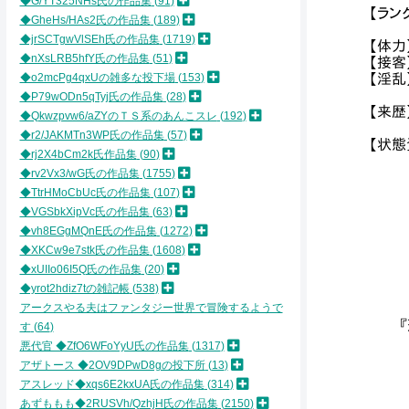
◆G/YT325NHs氏の作品集
91
【ラン
◆GheHs/HAs2氏の作品集
189
◆jrSCTgwVlSEh氏の作品集
1719
【体力
◆nXsLRB5hfY氏の作品集
51
【接客
◆o2mcPg4qxUの雑多な投下場
153
【淫乱
◆P79wODn5qTyj氏の作品集
28
【来歴
◆Qkwzpvw6/aZYのＴＳ系のあんこスレ
192
◆r2/JAKMTn3WP氏の作品集
57
【状態
◆rj2X4bCm2k氏作品集
90
◆rv2Vx3/wG氏の作品集
1755
『処
◆TtrHMoCbUc氏の作品集
107
┗ 
◆VGSbkXipVc氏の作品集
63
『鋭
◆vh8EGgMQnE氏の作品集
1272
┗ 
◆XKCw9e7stk氏の作品集
1608
◆xUIIo06I5Q氏の作品集
20
『安
◆yrot2hdiz7tの雑記帳
538
┗ 
アークスやる夫はファンタジー世界で冒険するようで
『薄
す
64
┗ 
悪代官 ◆ZfO6WFoYyU氏の作品集
1317
アザトース ◆2OV9DPwD8gの投下所
13
『情
アスレッド◆xqs6E2kxUA氏の作品集
314
┗ 
あずももも◆2RUSVh/QzhjH氏の作品集
2150