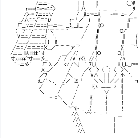
/ニニ- _ | { |{ (__)}! |寸
r==={ﾆ=-=ﾆﾆ〉 .| 八 ’， __ _ ﾘ ;
/〉-= 7ニﾆﾆ∨ ./ j{ﾆr=ニi{￣ ‐== ﾆ- ∠ _
_,/厶ﾆﾆ√ニﾆjﾉ ｒ‐┘／ j i{ j厂¨¨¨7 |
厂__,ｿニ/ニﾆﾆ{-=ニ=- __廴__j|__ ,/ i{Ｏ ∥ ′
(￣ﾌﾆﾆ/ニニﾆ{｀寸¨¨¨¨¨´￣ / i{ Ｏ/′ ,'
Vニﾆ./ニニニ{ ‘， ,/ j{ ∥ { i|
/ニﾆ./ニニﾆﾆ{_｝ }! __ ′ }{ }{ __｜
./ニﾆ./ニニニﾆ{く__／¨¨¨¨¨¨ア ′ j{ }{ ｀
/ニニ i圦:i:i:i:i:｀寸 ___／ /,′ / {Ｏ Ｏ}{
寸x:i:i:i:i:`寸===彡__ / / /V ｒく}. // { 
` -ニ彡' 厂 >､／ ヾ/ /＼j ｀ ７i_,{ _ i{ {_Ｌ__r==
乂_,／ / ／〈 〉 ( ) 〈 〉＼ 
／７ /＼ / V∧ | | / 小 `､ 〉
廴/｀丶、 ,/／ ≧┘ ＼＼| |／／ i| ｰｒ‐=≦
,/ ｀ /" / i{ ⊂二二⊃ i| :, :, 
＼ / .′ ′ ∨ i| :, :, 
-=ﾆ＼ / i{ i | , :, j
￣＼ / i{ :| ! {. {___廴
`⌒iト . j{ | ! i{ 斗
/∧ ｀⌒¨" ‐-┸- __j-―――
/∧ | ; i{
/∧ | .′ lr
/∧ ｜ .′ ∠__／