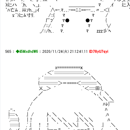
)i辷ハ ',h､ ヽ_」. ､ ㍉ ＿＿＿＿＿__ ﾏ ,ｲ 辷入
`ﾊ亡ﾑ . 从ｿh､_｣ｲ ∧=-.ﾏ､､.-==ﾆﾆ==--.､､〃....＜{ `
ゞ｀)辷ﾑ寸ﾘ. /:::{ ﾏ ﾏ /
厂ﾌ′ ﾏ● ●ﾏ {
/:::/. ﾏ ﾏ ∨
_/:::/h､. ﾏ. ﾏ zzz彡'ﾍ
565
：
◆ii5MxdhdW6
：
2020/11/24(火) 21:12:41.11
ID:78yU7qyi
x==========ｘ
, ＜´::::::::::::::::::::::::::::::::::＞、
γ´::::::::::::::::::::::::::::::::::::::::::::::::::::::＼
{:::::::::::::::::::::＞＝====＜::::::::::::::::::＼
乂__＞ ´ .｀＜:::::::田:}_
／ ｀ヽ、( ＼
／ ＼＼ ＼
/ ﾊﾚ}￣ 私達も全力
,.-.、 / ﾊ お仕えい
|::::::ヽ .| / .ﾄ、＼ ＼＼ .ﾊ
',:::::::::} | .! | ＼ ＼＼ .}.＼＼＼ ﾊ ／:
::::::::::| ,' .| ! .! ｀ ＼＼＼| ＼＼ .| .＼ /:::::
/:、_:ｲ / /{. | .|ｘ=＝ミ､ ｀ ヽ,ｘ＝=ミ､.} / ＼. {:::::::