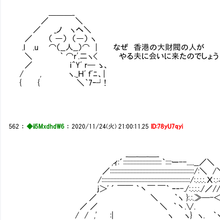
＿＿＿_
／ ＼
／ _ノ ヽへ＼
／ （ ―） （―） ヽ
.l .u ⌒（__人__）⌒ | なぜ 香港の大財閥の人が
＼ ｀ ⌒r'.二ヽ< やる夫に会いに来たのでしょう
／ ｉ＾Yﾞ r─ ゝ、
/ , ヽ._Ｈﾞ ｆﾞﾆ、|
{ { ＼｀7ｰ┘!
562
：
◆ii5MxdhdW6
：
2020/11/24(火) 21:00:11.25
ID:78yU7qyi
_＿_＿_＿_
,ィ:´::::::::::::::::::::::::::｀::::ー--.....__／＼
／:::::::::::::::::::::::::::::::::::::::::::::::::::::::::/:＼ 
/::::::::::::::::::::::::::::::::::::::::::::::::::::::::::::/:.:.:.:
j＞' ´ ￣￣ ｀丶￣ ￣｀ ｰ‐-./:.:.:.:./／////
／ ＼ ｀ヽ }:.:.≫─-＜////
／ ／ ＼ ｀丶.∨. ＼//
/ / ,' :| ヽ ヽ} ヽ. ｀ヽ