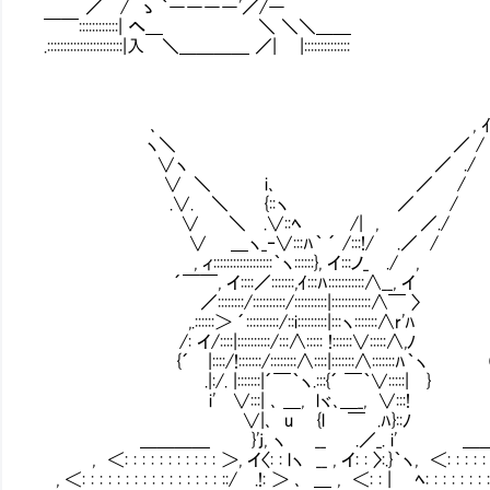
／￣/ ゝ ｀――――'／/― ￣
￣￣::::::::::::| へ＿ ＼ ＼＼＿＿
.:::::::::::::::::::::::|入 ＼＿＿＿＿ ／| |::::::::::::::
､ , 
ヽ＼ ／ /
∨ヽ ／ ./
∨ ＼ i､ ／ /
.∨. ＼ {::ヽ ／ /
∨ ＼ .∨::ﾍ /| , ／./
∨ ＿ヽ_‐∨:::ﾊ｀ ´ /:::!/ .／ /
, ィ::::::::::::::::::｀ヽ::::::}, イ:::ノ_ ./ ,
´￣￣, イ::::／:::::::,ｲ:::ﾊ:::::::::::∧__, イ
／::::::::/::::::::::/::::::::::|::::::::::::∧￣ 〉
,.::::::＞ ´::::::::::/::i:::::::::|:::ヽ:::::::∧r'ﾊ
/: イ/::::|::::::::::/:::∧::::: !::::::∨:::::∧,ﾉ
{´ |::::/!:::::::/::::::::∧::::|:::::::∧::::
.|:/. |:::::::|´￣｀ヽ.:::{´ ￣｀∨:::::
i' ∨:::| ､ ＿, lヾ､＿_, ∨:::! 
∨|､ u {l ￣ .ﾊ}::ﾉ 凄ま
＿＿＿＿ }'j, ヽ __ .／_. i' ＿＿
, ＜: : : : : : : : : : : ＞, イ〈: : lヽ __ , イ: : 〉:.}｀ヽ, ＜: : : : : 
, ＜: : : : : : : : : : : : : : : : ::/ .!: ＞ ､ ＿ , ＜: : | ﾍ: : : : : : : : :