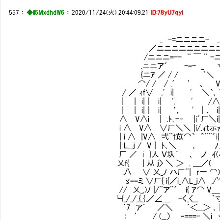
557
：
◆ii5MxdhdW6
：
2020/11/24(火) 20:44:09.21
ID:78yU7qyi
_ -=ニニニニ- ._
／ニニニニニニニニﾆ＼ /
/ニニニ=-- ¨ ￣ ¨ -ニﾆ/∨ 
.ニニア´ -=- _ 寸|_
{ニｱ ／ / / ｀＼ ＾`､
⌒/ / / .′ ' 、 V /
/ ／ ｨf∨ ,′i| ' ＼`､ ∨ iﾄ
| | i|｜ i| ', ' /∧ ∨小ﾊ
| | i|｜ i| ‘， ' | 、 i| ∨| | 
∧ V∧i | .ﾄ､-‐ |i´厂＼i| ｜|ﾘ
i ∧ V∧ ∨厂＼＼ |i/.ｨt示ｧ |/{ 
| i ∧ |V∧ 弌¨t苡⌒` ＾¨¨´i| ,小j.
| L__j / V | ﾄ､＼ ､ ﾉ.ｲ(/ /
厂 ／ i }人 Ｖ圦｀ ､ ノ ｲ(小∨ / .) 
乂f{ | 从 j〉 ＼ ＞ . ＿／( ｀寸./ 
.八 ∨ 乂_ﾉ ハ厂¨| r一 ⌒) .人,／
ゞ==ミ ∨厂{ i{／i_∧L_j∧ ,/'⌒弌 (
// 乂_,)ﾉ |/¨ア¨´ i{ ｱ⌒ V＿＿ｊ圦
└{_/_/_{_{,／∠＿ -く_〈__ ｀寸､¨ 厂[i[i
｀7 ア´ ／＼ ｀＜__＞ ､ |´ i{ | | | 
: ′ / (__） ‐===- ＼i ヾ Ⅵi| | |