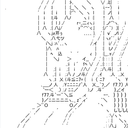
/ / / | :ﾄ､ ＼ ∨ .ミ| : '
. / / :l | :|__＼ ＼ ヽ i.-‐'} ｉ 
′ ｉ :| ｉ | :|⌒ ＼ ヽ l | ノ| ｉ 
| ｉ :l,斗 八ﾉ ヽ i :| ! 八 :
| ｉ :| l .l ./ r‐_二ｨヽ.i | .ノ⌒ヽ. 
| 八 .:| 八j/ ｧ'"⌒ﾞヾ.| :|/´｀) .}| :,'
八 ヽ.jｫ芹ぅ ､､､､ }. ,' | ｖ' .ノl :/ ..:,
＼ .八弋ツ ,′/ | ヽr´' , ｉ/ ..:
i＼j :ﾊ´､､ヽ /.イ | i/ /.,′ ..:/ .:
}∧ ﾊ | :| lノ / ..:/ .:/
| ﾍ 込 ｀ ´ ｨ } :|__..ｬ:/ .::/
| ＼j ＞ イ__ / ,' :|: : : :} ..:,' .:{ 
| ..:ｉ i ´ fﾍ ∨ / ..:|: : : :| ..:| 
| .:| i .:| i /∧/ / .:八.斗| ..:ｌ 
八 ..:| i .:八 ﾉ _ノ斗/ / ..ｲ .人 ..乂
ヽ .:l 乂 (斗≦ﾆ7= { i （ ﾆ7 ｀ヽ Y 
､_＿ノ 人 .:Yﾆﾆﾆﾆﾉ^人 乂__｀ﾌ_／ f７.7） 人 ( __
`ー＜ .） .:ﾉ ﾆﾆ／ ).ノ .斗'´ ｝∠イ ＞ｰ
f７7,斗｀ー'´＼≦ ,ィ ｰ-､ ｝ ｝ ｝ ｝ ｝ ｝ ｝
｝／ﾆニニニニヽ､_ z'´,ィ´ ｀＼ ｝ ｝ ｝ ｝ ｝ ｝ ｝
＞'´Ｏ Ｏ／／ ｀丶 ｝ ｝ ｝ ｝ ｝ ｝ ｝ 
. '´／ , ´ ／, ´ ヽ し'し'ししし'
／, ´ ／ / / . :∨ヽ
／／ / / ,' . : :| ＼
/ / ′ ' ′ . : :八_j 〉〉 ...