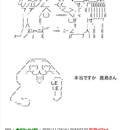
└{_/_/_{_{,／∠＿ -く_〈__ ｀寸､¨ 厂[i[i[i[i[i[j
｀7 ア´ ／＼ ｀＜__＞ ､ |´ i{ | | | | | | {
: ′ / (__） ‐===- ＼i ヾ Ⅵi| | | | | i}
| { |{ (__)}! |寸＾¨＾¨｢
| 八 ’， __ _ ﾘ ; ‘， :|
/ j{ﾆr=ニi{￣ ‐== ﾆ- ∠ _人 }| i|
ｒ‐┘／ j i{ j厂¨¨¨7 | }i i|
＿＿＿_
／⌒ ⌒＼
／ （⌒） （⌒）＼
／ ::⌒（__人__）⌒::: ＼
| |::::::| ,---、 本当ですか 鹿島さん
＼ `ｰ' しＥ |
／ l､Ｅ ﾉ
／ ｜ |
（ 丶- 、 ヽ_／
`ー､＿ﾉ
560
：
◆ii5MxdhdW6
：
2020/11/24(火) 20:53:07.33
ID:78yU7qyi