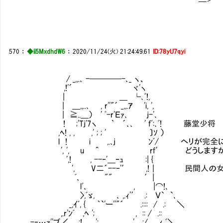
570
：
◆ii5MxdhdW6
：
2020/11/24(火) 21:24:49.61
ID:78yU7qyi
/ _,,.､ -────-､_ ヽ、
,!'´ ヾ'ヽ
| ＿ └､ﾞ!,
| ＿,,..､ , r''"´ _,,.ｱ 'i, ',
| ≧..＿） ' ﾞ-r'Ｅｧ､ j-'､
! ;'Tj'7ヽ ｀ ´､､ ' fﾞ:､ﾞ! 藤堂少将
,ﾍ! , , ,' ; ; ' 〕ｿ ）
l ! i ,.､j ﾝﾞ/ ヘリが完全にエン
', ', u ＾ rf′ どうします
',! , --‐'＿ｰｭ :| {
', V二´--‐'′ ,!｜ 民間人の女性
ﾞ､ "" ′|
lﾞ､ , |⌒!､
〉,ﾞゞ, ､ ,.ｨ'′ .: Ｖ` `､
_,ｲﾞ, { ｀`'ー''"´ .:::: / .: ＼
,.r'ﾝﾞ ,ﾍ '; , :: / .::
,､-‐…ｧ''ブ／ ;! '; ,' :/ ., ｨ ﾞ＼