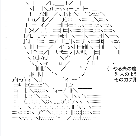
ヽ | ／ｉ ,.＿＿|ト／ |
. ヽ| |＼_ｒｔ ,.-ヽヽｲー ,.- |ー ＿
f－-,r'ｸｉ|l ／ヽ. ｌヽ|: :＼: ｀｀ン::.:.:｀＼
. ｌ ｕ／ ||／／ :Ｊ(, : : ヽ::::: ...＼::::..:ヽ
. ｌ |--__lイ／ ::::||::::ﾄ:::: :: . .ヽ:::::::: :.:.::ヽ:::::.:ヽ
. | 〉ｲ／ ,.,r'. . ::::::::| ｌ::::|ヽ:::::::::.::|:::::::::..:.:.::ヽ:::::::::ヽ
.. ｌ／Ｌ| ,. :::.:: :::::::::ｌ=ﾋ::|__ｌヽ:::::::::|ヽ:::::::::.:.::ｌ:|＼:::::::ヽ
. ,|｀Ｊ ｌ:::::: ..:::::,r' ｌ:ｌ__｀|ヽ:::::|_ｉｌ ヽ:::::::::ｌ.l:| ヽ:::ﾊ
. ヽ |ｌ| ｌ:::::::::::／ , イ´ ゝヽ| ｌ::::ｉｒ|ｉ| ヽ::::::| ｉ| ヽ::|
. ヽ ｌ⌒|:::::／| !､弋:::: ノ |人ｻ|(, |::::| ｌ|
. ヽ (,(,|::/ｒＪ ＼,r'` ／ |:::l
｀ヽ_｀ヽ:-ｒ u ／ / ｌi …
, |ｌ|ｌ||.＾＼ ／ , '´ / （ やる夫の
,.|ｸ |ﾘ| ｀丶 ノ 別人のように生
,r'ｲｰ,r'ｉ´ｲ｀＼､.| ｀イ ‐- ´ その力に
:::::ｷ |::〈.:::.:.:.:.::｀＼ ｌ ,.ﾝ
::::i |. :＼:::.:.:.:.::ヽ ｀ィ-ｰ,r' |ﾄ＼￣￣￣
::::| |. : : ｀＼.:.:.::ヽ ＼ |ヽヽ｀ヽ::::::::::::::::
:::| (,. . : . : . ＼:.:ヽ _ ,.. :,r'. :´,r'ヽヽ ヽ::::::::::::
:::|: . ヽ . : . : . : . : . . : . : . : . ｌｌ ｀ヽ: . ヽ::::::::::
:::::ヽ:: :: :: :ヽ ,r'⌒＼: . : . : . : . ||.:.:.:.:|.:.:.:.:ヽ::::::::
:::::::ヽ::.::.::::. ::ヽl:.:.:.:.:.:.:.: ｀- ／ .:.:.:.:|:.:.:.:.:.:|::::