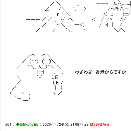
／ ＼ , _ ――- 厶∧:::::::::| |
∠ /＼ ｀、 冫 ―/へ千∧::::｜|
￣￣ｒ .|＼ ￣ ＜ ﾆ￣￣|::::/
――― ／ ／λ ∨ へ ＜ / ｨ丶 /|/
／ ト ＼ ー＜ / イ | /
／ / ｀ヽ、＿＿-――― ＼/＼
＿＿＿_
／⌒ ⌒＼
／ （⌒） （⌒）＼
／ ::⌒（__人__）⌒::: ＼
| |::::::| ,---、 わざわざ 香港からですか
＼ `ｰ' しＥ |
／ l､Ｅ ﾉ
／ ｜ |
（ 丶- 、 ヽ_／
`ー､＿ﾉ
564
：
◆ii5MxdhdW6
：
2020/11/24(火) 21:08:44.29
ID:78yU7qyi