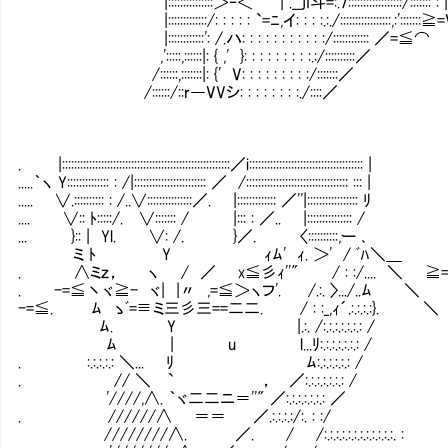
|:::::::::::::::＞‐＜ | .__jI斗=:.7::::::::::::::::::/::::::: : |.|:::::::::::
|:::::::::::::/: : : : : `=ﾆ,イ: : : :.:./:::::::::::::::::,:':::::::≧=V:::::::::
|::::::::::::': /.ハ: : : : : : : : : : :/:::::::::::: ／=≦⌒ ＼::::::
,':::::,::::::|: { ,' }: : : : : : : : :.:/::::::::::／ ＼::
/::::::,:::::::|: {' V: : : : : : : : :/:::::::／
/::::::/::r―VVシ: : : : : : : :./::
. |::::::::::::::::::::::::::::::::::::::::::::::::::::::::／i:::::::::::::::::::::::::::::::::::::: |
.....｀ヽ Y:::::::::::::: : /|:::::::::::::::::::::::: ／ /:::::::::::::::::::::::::::::::::: ::: |
..... ∨.:::::::::: : /..∨:::::::::::::::／. |::::::::::::: ／''|::::::::::::::::: ﾘ
.... ∨:: ﾄ:::::/. ∨::::::: / |::: : ／.. |::::::::::::::: /
... }:: | Yl. ∨: /. }／. 〈::::::::::,ー ､
ミ ﾄ Y ｨﾑ' ｨ. ＞' / ﾞﾊ＼＿
. ∧ミｚ， ヽ / ／ x≦彡ｨ''" / : :/.... ＼ ≧=
. -=≦丶ヾ≧- ヾ| |〃 ,=≦＞ヽフ'. /.:. 〉.../..ﾑ ＼
-=≦. ﾑ ゝﾞ=≡ミ三彡三==二二. / : :_,ｨ´.:.:.:.:}.
ﾑ. Y |.:. /:.:.:.:.:.:.: /
ﾑ | u l...ﾘ:.:.:.:.:.:.: / 
. :.:.:.:.: ＼... ﾘ ﾑ:.:.:.:.:.:
. // ＼ ` ， ／:.:.:.:.:.:.: /
'////,∧. ｀ヾ二二ニ＝''" ／:.:.:.:.:.:.: ／
. //////∧ ＝＝ ／.:.:.:.:/:. : :/
////////∧. ／. / /:.:.:.:.:.:.:.:.:.:.:.:. :