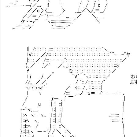
,､,''´-─…￢ﾞ／,..､ ;! '; ,' / ,!' o /
／／o 〉 〈＿ 〉 _⊥／＼/_≡__/
／∠≡_/-''ﾞﾄ--─::'─..､＿_／ ＼,,＿
ケ…ｰｧ''ﾞ ﾞヽ:::::::::::::::::::::;､'ﾞ ＼
,.､-'ﾞ ,､-'ﾝ'ﾞ ﾞ､::::::::;､-'ﾞ
l| /: : : : : ,,:::: : : : : : : : : : : : : : : : : : : :::｀ヽ_
ｌＶ: : : ／/::: : : : : : : : : : : : : : : : : : : : : : : :::｀¨=＝-''ヤ
|: : : ／ /::: : - - ‐,'': : : : : : : : : : : : : : : : : : : : : : ::／
{、／ ,'／´ ／、_: : : : : : : : : : : : : : : : : : : :::ｼ
ｆ ,, ミ: : : :_: : : : : : : : : : : : ／
ｌ i ﾉ ／ ｀V´ ｀ヽ:: :: :: :: :::／ 
//,, ／,／, / ´:: /:: :: :: :: /´ 
ヽi≠ｪｭィ´ ／ ヾ:: /、:: :: :: ::|
l ヽ /:::: _ ノ -ゝ＝- ｲー ― ‐ - 、
/ .ｒ― 、.´ ￣ |
/ u | :ｌ ::} |
ｒ‐｀ヾ, ＿ l :| ::| |
| :ﾍ ヽー ヽ、 l ::| .::| ..::::::::: |
| ::iﾍ ヽ, | ::| .::| ::::::: {
| ::l::ﾍ / | ::| ::＼ |
} ::|::ｌ:ヽ ー - '/ / ＼ ::＼ |
. } :/ ::} :} } :|: ＼ ::＼ |