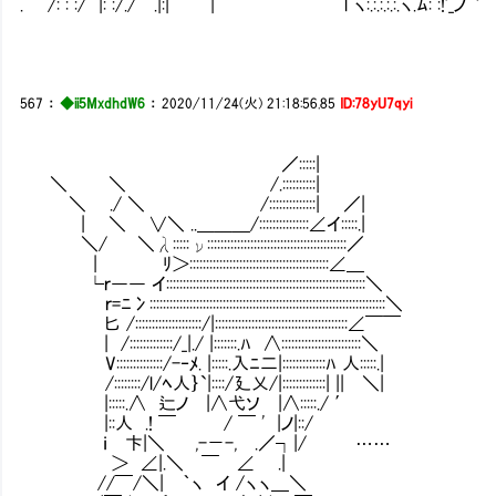
. /: : :/ |: :/./ .|:| | l ヽ:.:.:.:.:.ヽ.ﾑ: :!'_ノ ` .| 
567
：
◆ii5MxdhdW6
：
2020/11/24(火) 21:18:56.85
ID:78yU7qyi
／:::::|
＼ ＼ /.::::::::::|
＼ ./ ＼ /::::::::::::::| ／|
| ＼ ∨＼ ..＿＿＿/:::::::::::::::∠イ:::::.|
＼/ ＼λ:::::ν::::::::::::::::::::::::::::::::::::::::::／
| ﾘ＞::::::::::::::::::::::::::::::::::::::::::∠＿
└ｒ―― イ::::::::::::::::::::::::::::::::::::::::::::::::::::::::::::＼
ｒ=ﾆ冫:::::::::::::::::::::::::::::::::::::::::::::::::::::::::::::::::::::::＼
匕 /::::::::::::::::::::/|::::::::::::::::::::::::::::::::::::::::∠￣￣
| /:::::::::::::/_|./ |:::::::.ﾊ ∧::::::::::::::::::::::::＼
V::::::::::::::/-‐ﾒ. |:::::.入ﾆ二|:::::::::::::ﾊ 人:::::.|
/::::::::/l/ﾍ人｝`|::::/廴乂/|:::::::::::::| || ＼|
|:::::.∧ 辷ノ |∧弋ソ |∧:::::./ ′
|::人 .! ￣ / ￣ ' |ノ|::/
ｉ 卞|＼ ,-－-, .／┐|/ ……
＞ ∠|.＼ ￣ ∠ .|
//￣/＼| ｀ヽ イ /ヽヽ＿＼