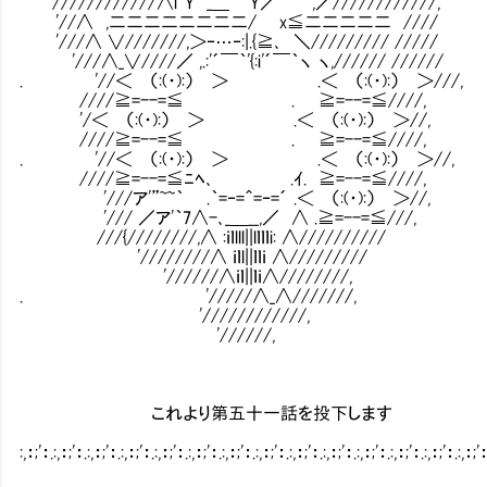
'////////////∧i^Y _＿ ｀Y／ ,／////////////,
'//∧ ,二二二二二二二二/ x≦二二二二二 ////
'///∧ ∨///////,＞‐…‐:|.{≧､ ＼///////// /////
'///∧_∨////／ ,.:'´￣｀'{:i'´￣｀ヽ ヽ,////// //////
. '//＜ （:(・):） ＞ .＜ （:(・):） ＞///,
////≧=--=≦ . ≧=--=≦////,
'/＜ （:(・):） ＞ .＜ （:(・):） ＞//,
////≧=--=≦ . ≧=--=≦////,
. '//＜ （:(・):） ＞ .＜ （:(・):） ＞//,
////≧=--=≦ﾆﾍ､ .ｲ. ≧=--=≦////,
'///ア'”~~｀ .｀=‐=＾=‐=´ .＜ （:(・):） ＞//,
'/// ／ア'｀7∧-､_＿__,／ ∧ .≧=--=≦///,
///{////////,∧ :ｉｌlll||lｌｌｌi: ∧//////////
'////////∧ ｉｌl||ｌｌｉ ∧/////////
'//////∧ｉｌ||ｌｉ∧////////,
. '/////∧_∧///////,
'////////////,
'//////,
これより第五十一話を投下します
:,：;'：.:,：;'：.:,：;'：.:,：;'：.:,：;'：.:,：;'：.:,：;'：.:,：;'：.:,：;'：.:,：;'：.:,：;'：.:,：;'：.:,：;'：.:,：;'：