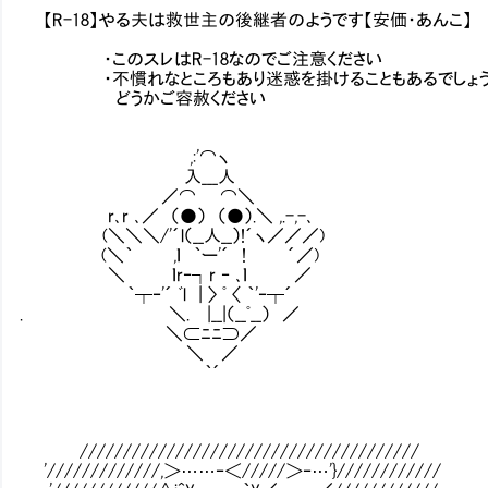
【R-18】やる夫は救世主の後継者のようです【安価・あんこ】
・このスレはR-18なのでご注意ください
・不慣れなところもあり迷惑を掛けることもあるでしょ
どうかご容赦ください
,:'⌒ヽ
入___人
／⌒ ⌒＼
r､r ､／ （●） （●）.＼ ,.-,-､
(＼＼＼/'´l（__人__）!´ヽ／／／)
(＼｀ ,ｌ ｀ー'´ ! ´／)
＼ ｌr‐┐r ‐ ､ｌ ／
｀┬‐'´ ﾞl | 〉 ﾟ 〈 ｀'‐┬´
. ＼. |__|（__ﾟ__） ／
＼⊂ﾆﾆ⊃／
＼ ／
｀´
///////////////////////////////////////
'/////////////,＞……‐＜/////＞‐…'}////////////