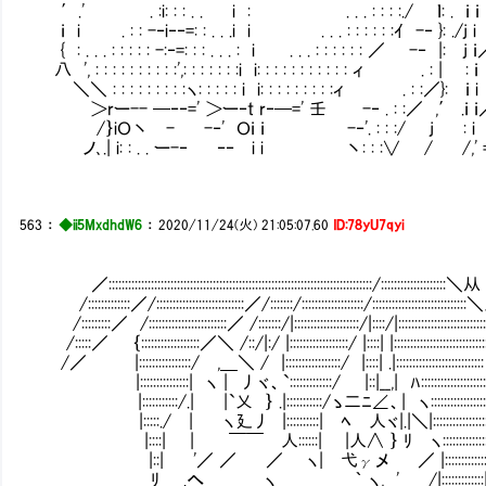
′.' . :i: : : . . i : . . . : : : :./ ｌ: .
ｉ i . : : -‐i‐‐=: : . . .i i . . . : : : : : :ｲ -‐ }: ./j
{ : . . . : : : : : -:‐=: : : . . . : i . . . : : : : : : ／ -‐ |:
八 ', : : : : : : : : : :',: : : : : : :i i: : : : : : : : : : : ィ . : | 
＼＼ : : : : : : : : :ヽ: : : : : i i: : : : : : : : :ィ . : :／}: 
＞rー-- ─‐‐=' ＞ー‐t r‐─=' 壬 -‐ . : :／ ,′ .ｉ
/｝iＯ丶 - -‐' Ｏｉ ｉ -‐'. : : :/ j :
ノ､.| i: : . . ー-‐ ‐‐ i i 丶: : :∨ / /,' 
563
：
◆ii5MxdhdW6
：
2020/11/24(火) 21:05:07.60
ID:78yU7qyi
／:::::::::::::::::::::::::::::::::::::::::::::::::::::::::::::::::::::::::::::::::/:::::::
/:::::::::::::／/:::::::::::::::::::::::::::／/:::::::/:::::::::::::::::::/:::::::::::::::::::
/:::::::::／ /::::::::::::::::::::::::／ /:::::::/|::::::::::::::::::::/|::::/|:::::::::::::::::
/:::::／ ｛::::::::::::::::::／＼ /::/|:/ |::::::::::::::::::/ |::::| |::::::::::::::::::::::::
/／ |::::::::::::::::/ ,＿＼ / |:::::::::::::::::/ |::::| .|::::::::::::::::::::::::::
|:::::::::::::::| ヽ | 丿ヾ、`:::::::::::::/ |::|__,| ﾊ::::::::::::::::::::::|
|:::::::::::/.| |`乂 ｝ .|:::::::::::/ゝ二ﾆ∠、| ヽ:::::::::::::::::::|::
|:::::./ | ヽ廴丿 |::::::::::| ﾍ 人ヾ|.|＼|::::::::::::::::::|:::
|::::| | ￣￣ 人::::::| |人∧ ｝ ﾘ ヽ:::::::::::::
|::| '／ ／ ／ ヽ| 弋γメ ／ |::::::::::::
ﾘ .へ ヽ ｀ ヽ, ' /|:::::::::::::||