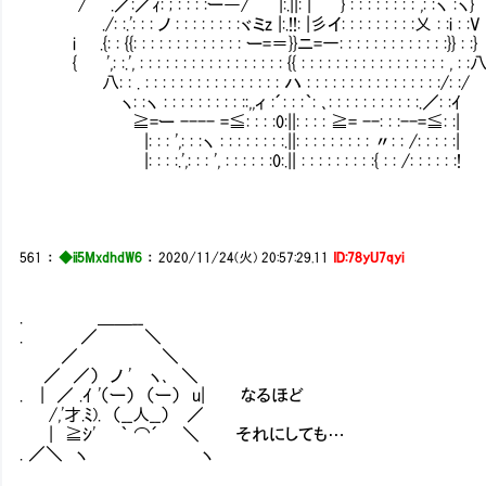
/ .／:／ｨ: ; : : : :ー―/ |:.||: | } : : : : : : : : ,: :ヽ 
./: :.': : : ノ : : : : : : : :ヾミz |:.!!: |彡イ: : : : : : : : :乂 : :i 
i .{: : {{: : : : : : : : : : : : : ー=＝}}ニ=一: : : : : : : : : : : : :}} 
{ ',: :.', : : : : : : : : : : : : : : : : : {{ : : : : : : : : : : : : : : : : : , :
八: : . : : : : : : : : : : : : : : : : ハ : : : : : : : : : : : : : : : 
ヽ: :ヽ : : : : : : : : : ::,,ィ :´: : :｀: ､: : : : : : : : : : :.／: :
≧=ー ---- =≦: : : :0:||: : : : ≧= --: : :--=≦: :|
|: : : ',: : :ヽ : : : : : : : :.||: : : : : : : : : 〃: : /: : : 
|: : : :.',: : : ', : : : : : :0:.|| : : : : : : : : :{ : : /: : 
561
：
◆ii5MxdhdW6
：
2020/11/24(火) 20:57:29.11
ID:78yU7qyi
. ＿＿__
. ／ ＼
／ ＼
／ ／） ノ ' ヽ､ ＼
. | ／ .ｲ '（ー） （ー） u| なるほど
/,'才.ﾐ). （__人__） ／
| ≧ｼ' ｀ ⌒´ ＼ それにしても…
. ／＼ ヽ ヽ