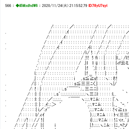
566
：
◆ii5MxdhdW6
：
2020/11/24(火) 21:15:52.79
ID:78yU7qyi
/: : : : : : : ／: : : : : : : : : :/: : : : ／: : : : : : : : :,:ｨ:´
. /: : : : : : :,ｲ : : : : : : : : : : /: : : : /: : : : : : : : ／: : : : 
/: : : : : : ,ｲ:: : : : : : : : : : ::/: : : : / : : : : : : : /: : : : ,: : /
. / : : : : : ,ｲ : : : : : : : : : : : /: : : : /: : /: : : : :,:': : : : ,, : / 
. /: : : : : ,ｲ: : : : : : : : : : : : ,ｲi: : : :/: : /: : : : :/: : : : /l: :,i:
,': : : : : /: : : : : : : : : : : : /i:/ !: : /: : :,': : : : :,'.: : : ::/-|: l.|:
,': : : : :./: : : : : : : : : : : : / .!:! !: fi : : | : : : : |l:,､: /l:! |:/`!:
,': : : : :/: : : : : : : : : : : : / .|:l l: ij : : |.: : : : :|ｨf云ミ､ .|! l
,'.: : : ::/: : : : : : : : : : : : / |:! ',:|: : : :l : : : : |. ヾ |! ',
. l.: : : :/ : : : : : : : : : : : : ′ |:! __ ! : : : |: : : : :
,| : : /: : : : : : : : : : : : : i ｡s≦≧s!: : : :ヽ: : l!:! 
. /:|: : ,': : : : : : : : : : : : : : s≦三三ﾆ〈.|: : : : : :ヽ|/
. /: :! : |: : : : : : : : : :｡s´￣￣`.:.､三ニﾆ|: : : 
/: : :|: :| : : : : : :｡s´:.:.:.:.:.:.:.:.:.:.:.:.:.:.:ヽ三ﾆl: 
. /: : : :l: :|: : : :／:.:.:.:.:., ´￣￣ ヽ:.:.:.ﾏﾆﾑ: : : : : : |'.ヽ _
. /: : : : :|: |: : ,ｲ:.:.＞ ´ ' ,:.:.ﾏﾆﾑ: : : : : |､_ `ｰ. ´ .!: 
/: : : : : :| i／:.r'´ ',:.:.:ﾏﾆﾑ: : : : :!ヾ≧ｪｭ .l: :
. /: : : : : : :l/.ｨｲ }:.:.:.ﾏﾆﾑ : : : ﾄヾ三三} |: : 
. /: : :/! : : /./ !:| i|:.:.:.:ﾏﾆﾑ: : : !ﾆヾr､' j .|: :
/: : :/ |: : /./ |:| i |.!:.:.:.:.ヽﾆﾑ: : |ﾆ,.ﾍ!ソ .l: :