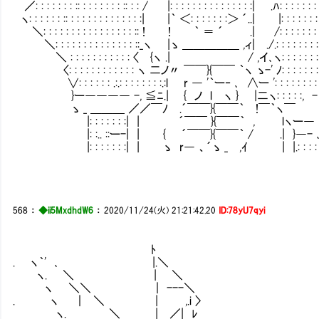
／: : : : : : : :: : : : : : : : :: : : / |: : : : : : : : : : : : : : :| .ﾊ: : : : : : : :
ヽ: : : : : : :: : : : : : : : : : : : : :| |｀ ＜: : : : : : :＞ ´..| |: : : : : : : : : :
＼: : : : : : : : : : : : : : : : :: ! ! ｀ ＝ ´ .| /: : : : : : : : : :: 
＼: : : : : : : : : : : : : : ::_ヽ |ゝ ＿＿＿＿＿ ,ィ| ./.: : : : : : : : : : :
＼ : : : : : : : : : : : 〈 {ヽ .| / ,イ､ヽ: : : : : : : : : : 
〈: : : : : : : : : : : : ヽ 二ノ〃 ￣￣}{￣￣ ｀ヽ ゝ-' ﾉ: : : : : : : : : 
∨: : : : : : .:.: : : : : : : :.:l r ― '｀ー‐ ､ ∧ー ': : : : : : : : : : 
}ー―――― -, ≦ﾆ.| { ノ l ヽ } |二ヽ: : : : :, 
ゝ _ ＿＿＿ ／／￣ﾉ .´￣￣}{￣￣｀ !￣｀ヽ￣ .
|: : : : : : :| | ´￣￣ }{￣￣｀ , lヽー― ´: :
|: :.. ::ー-| | { ´￣￣}{￣￣｀ / .| }―- ､: : 
|: : : : : : :| | ゝ r― 、´ゝ _ ,ｲ | |.: : : : : :
568
：
◆ii5MxdhdW6
：
2020/11/24(火) 21:21:42.20
ID:78yU7qyi
ﾄ
. ヽ｀' ､ |.＼
ヽ. ＼ | ＼
ヽ ＼＼ ｜ ---＼
. ヽ ｜ ＼ | ,.i 〉
ヽ. ＼ | ／| ﾚ