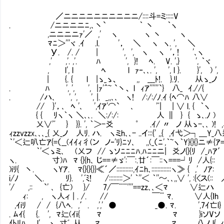
／ニニニニニニニニニニ/::::斗=ミ:::::V
. /ニニニニﾆ,､丶` ｀ 丶 ｀ヽ
,ニニニニｧ'／ ,' ヽ ヽ 丶 ヽ
ﾏﾆ＞'''ヾ .ｲ .l. '， ＼ ヽ ヽ. ', ＼
У. /. / | ', ', ヽ ヽ '，! '､ヽ
,' ,'. ,'. ﾊ ', }! ﾍ. V. ',} ', ｀ヾ
, l', l ﾍ l ｧ‐､､. ', ', l }. }', ) ',
| {. { l |ゝ_ゝ、 Ⅳ,, ___ﾄ!. }.ﾘ. 
. ﾊ ', ', ', |ｧ'＾~ `丶、 l ｨｱ''''''`} 八_ ｲ.//{
. /ハ､ ', ', ', |. _,,､､ ヽ! /:/:/ﾉ.ｲ
// }'，､ ﾍ '､ ',ｲｱ'⌒` ､ 'ﾞ| | ∨ l.
{ { ﾘヽ｀ヽ ＼､､. ＼:/:/: 人 ∥ } { ゝ､.ﾉ ) _
乂∨'ﾞ } }}. ', ｀＞-爻 ゜ .ｲ/ 〃 ノ 从ゝ-､､ )! 
ｨzzvzzx､､､_{ 乂_ノ 人ﾘ. ハ. ヽミh､､- ..イ:::{' ,,{ ,ｲ弋＞┐＿Y_
｀'＜辷叭亡ｱ{=（__(ｲｲｨ彳(ン ノ‐'ﾘ}ﾆｿ､ ,,(_（ﾆ',｀~ヽ｀Y}{}{}ニ≠{ｱ
｀'＜ゝミ､㍉ (乂フ // ゝソﾆﾆﾆﾊ.ﾊﾆﾆニ| 爻ノ{}{ﾘ /_ﾊｱ′
ヽ. 寸)ﾊ ﾏ {}{h､ じ==≠ゞ':￣:.廿´:￣::ヽ===┘ﾘ /人{:
)iﾘ{ 丶. ヽYｱ. ﾏ{}{}{}}≪´／:::::::::::,ｲﾆh､:::::::::::::ヽ≫ { ,' 
i/ﾉ ＼. Ⅵﾘ}. ',ﾞﾐ! /:::::::::＞' ｀''＜ ｀''～､､,,∨ ', :{<ス
'/ ,:: `' ､ {亡) }/ 7/￣¨¨''''==zz､､＜ﾏ ∨
ｨ: , ヽ人ィ | . /. // ￣¨ ﾏ. ∨人{ｌh 
,ｲiﾘ / / {八ﾍ. ,′. ,',' ● _●. ﾏ. ',7ｲ亡l} .
. ﾑｲ{ {. ', ﾏ辷(ｲｉ{ ﾏ ﾏ }iソVソ /
仆ﾘﾊ l', ヽ. 寸ﾞ. 从 ﾏ ﾏ. 八ノ_l{ ,ｨ′