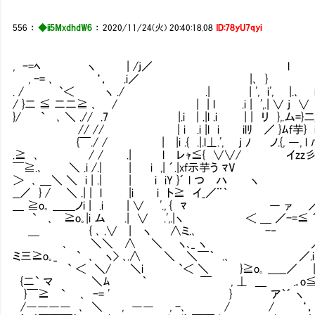
556
：
◆ii5MxdhdW6
：
2020/11/24(火) 20:40:18.08
ID:78yU7qyi
, -=ﾍ ヽ | /j／ l ＼,-
, -= ､ ‘， .i／ |､ } ∧＼ｱヽ ／
. / `＜ ヽ ./ .| | ', i', |.､ i 
/ }二 ≦ 二二≧ ､ / | | l .i | ',.| ∨ j ∨ 
}/ ` ､ ＼ .// .7 |.i | .|l .i | | リ }
// // | i .i |l i ilﾘ ／ }ﾑf芋} iﾐﾘ
{￣./ / | |i .{ .|.l⊥.', j ﾉ ノ.{, ―, l ﾊ
.≧ ､ / / .| l レｬ≦{ ∨∨/ イzz彡}' 
￣≧.､ ＼ .i /.| | i ,| ´.|xf示芋う 
＞ ､ ＿＼ ＼ i | .| | i iY }´ l つ ハ
__／ } / ＼ .| | l |i i ト≧ イ
＿ ≧o｡ ＿＿ノi | .i | ∨ '., { ﾏ ― 
` ､ ≧o｡|i ム .| ∨ .',.|ヽ ＜ ＿ ／-
＿ { ､ .∨ | ヽ ∧ミ.､ -‐ /' 
､ ＼＼ ∧ ＼ ヽ､_ ヽ ／ .／
ミ三≧o｡_ ` ､ ヽ> ､.∧ ＼ ＼￣｀
` ＜ ＼/ ＼i `＜ ＼ }≧o｡ ＿
{二` マ ＼ﾑ ｀ ￣ , ⊥ ＿ .｡
}￣≧ ` ､ -= ' } ア｀´ 
/―――― ､ ＼ , ―― , -､ / / ‘，