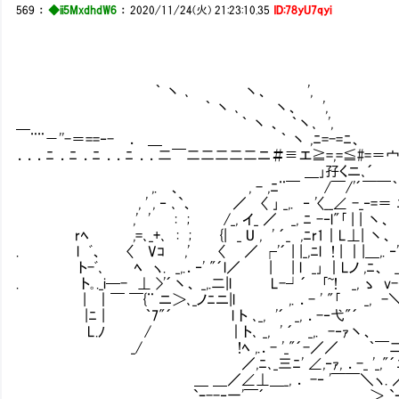
569
：
◆ii5MxdhdW6
：
2020/11/24(火) 21:23:10.35
ID:78yU7qyi
｀ 丶 ､ 丶、 ',
｀ 丶 ､ 丶、 ',
＿ ｀ 丶 、 ｀丶
¨¨－''-＝==‐- ． ＿ ｀ 丶 ,ﾆ=-=ﾆ、
．．．ﾆ ．ﾆ ．ﾆ ．．ﾆ ．．二￣二二二二二ニ＃≡エ≧=,=≦#=＝宀
＿｣孖くニ､´
,. 、 , - ,ﾆ¨￣ /￣/'´￣￣｀
, ' , ‐ ､`、 ／ 〈 ｣ _,. ‐ '〈__∠ -_‐=＝ ﾆ
,' ' : ; /_, イ_ ／ _, ﾆ -‐l"｢ | | 
rﾍ ,=､_+､ : ; {| _ U , ' ´_ ,ﾆr1｜L⊥| 丶
. l ﾞ、 〈 Vｺ ,' 〈 ／ ┌'´ | |_,ﾆl ! | ｜|＿,. 
ト-ﾞ､ ﾍ ヽ. _,.．‐' "´l／ | | l _｣ ｜Lノ ,ﾆ、 _, 
. ト｡._i─- ⊥ >'´丶、 _,.二|l L-┘´ ｢~! _, 
| ｜￣ ￣{¨ ニ＞､_ノﾆニ|l ,. ．- ' "｢ _, -＼
|ﾆ | ｀7"´ l ト ､_, '´ _, ．-
L.ﾉ / ｜ト､ _, ' ´ _,. -‐ｧ丶
_/ !ﾍ ,.．- '_"´-／／ ｀￣二_
／,ﾆ､_三ﾆ' ∠,‐ｧ, ．-_ '_,"´ﾆﾁ
＿ ＿／∠⊥＿_, ． -‐ '￣￣＼ヽ. ／ r
`ｰ--‐一'￣´ ＿＞ `ｰ､‐_'ﾆ -