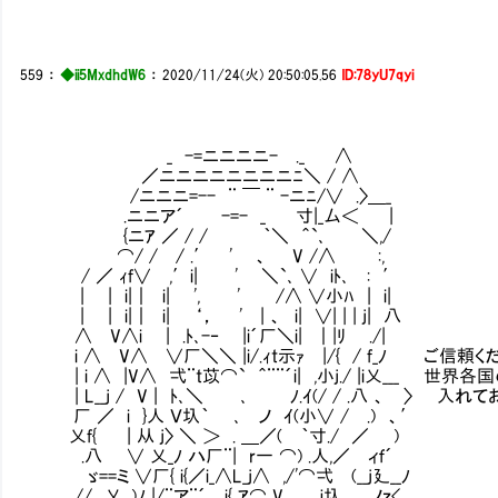
559
：
◆ii5MxdhdW6
：
2020/11/24(火) 20:50:05.56
ID:78yU7qyi
_ -=ニニニニ- ._ ∧
／ニニニニニニニニﾆ＼ / ∧
/ニニニ=-- ¨ ￣ ¨ -ニﾆ/∨ .〉＿_
.ニニア´ -=- _ 寸|_厶＜ |
{ニｱ ／ / / ｀＼ ＾`､ ＼,/
⌒/ / / .′ ' 、 V /∧ :,
/ ／ ｨf∨ ,′i| ' ＼`､ ∨ iﾄ､ : ′
| | i|｜ i| ', ' /∧ ∨小ﾊ | i|
| | i|｜ i| ‘， ' | 、 i| ∨| | | j| 八
∧ V∧i | .ﾄ､-‐ |i´厂＼i| ｜|ﾘ Ⅳ./|
i ∧ V∧ ∨厂＼＼ |i/.ｨt示ｧ |/{ / f_ﾉ ご信
| i ∧ |V∧ 弌¨t苡⌒` ＾¨¨´i| ,小j./ |i乂___ 
| L__j / V | ﾄ､＼ ､ ﾉ.ｲ(/ / .八 、 〉 入れ
厂 ／ i }人 Ｖ圦｀ ､ ノ ｲ(小∨ / .) 、′
乂f{ | 从 j〉 ＼ ＞ . ＿／( ｀寸./ ／ )
.八 ∨ 乂_ﾉ ハ厂¨| r一 ⌒) .人,／ ィｆ´
ゞ==ミ ∨厂{ i{／i_∧L_j∧ ,/'⌒弌 (__j廴__ﾉ
// 乂_,)ﾉ |/¨ア¨´ i{ ｱ⌒ V＿＿ｊ圦＿__ノｚ<