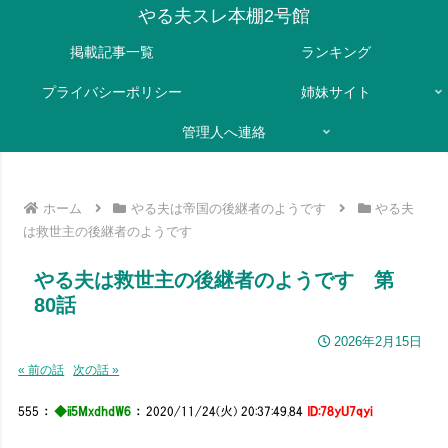
やる夫スレ本棚2号館
掲載記事一覧
ランキング
プライバシーポリシー
姉妹サイト
管理人へ連絡
ホーム
やる夫は帝国の後継者のようです
やる夫
は救世主の後継者のようです
やる夫は救世主の後継者のようです 第
80話
2026年2月15日
« 前の話
次の話 »
555
：
◆ii5MxdhdW6
：
2020/11/24(火) 20:37:49.84
ID:78yU7qyi