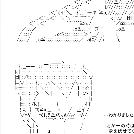
｡＜´.:｡＜´ {///≧/.:.:.:.////// ｨi{´i:i:i:i:ヽ.:.:.:.:.
｡＜´.:｡＜´ {/////.:.:.:.////＞i:i:i:i:i:i:i:i:i:i
｡＜´<ヾ´＼, ﾄﾞ､_¨ ー ｱ¨≧o｡///.:.:.:.:// ／i:i:i:i:i:i:i:i:i:i:＞´¨
｡＜´.:｡＜´ ＼｀ヽ_｀¨¨¨¨~¨' / ヾ.:.:.:./￣i:i:i:i:i:i:i:i:＞´ '
. ,＜´.:｡＜´ ｀¨｀```≧o｡/ ',／i:i:i:i:i:｡o≦ i.:.:
／.:.:.:／ ｡o≦.:.:.:.::¨¨ブ ',ﾞﾞ ',｡o≦ / i.:.:.
. /.:.:.:.:./ ｡o≦.:.:.:.:.:.:.:.:.:.:.＞ ´___/.:.:', 'i, `､ .::::
/.:.:.:.:./ ｡o≦.:.:.:.:.:.:.:.:.:.:.:.:.:.:.:.:.:.:.／ ｨi{ﾆ/.:./ i 'i, }:
＿＿ヽｰ-､
ﾄ､__ー― : : : ￣ : : : : : : : : : : .｀ ､ﾄ､
ﾄ､| : : : : : : : : : : : : : : : : : : : : : : : : : .＼}
|::ｌ| : /!: : : : : : : : : : : : : : : : : : : : : : : : : .∨
|:::.∨.:|: : : :ﾄ､ : : .ヽ＼: : : : : : : :∧: : : : : :|
ﾄ::::::::::|: : : :{ ＼: : :l ＼: : : : / ｌ : : ｲ:｜
ヽ :::::| : : : 〉 ＼:| ヽ : / | : :ハ: |
|::::::| : : / ｀′ '´ |:j
|::::::| : /ﾄ､}、 { , , ｲ }′
！::_|: { 弌≧ｘ..,,_ ヽ / ∠イ /
∨ﾍV 弋ｔｯﾃ≧ﾒﾐヽV/ﾑィ㌻彡/ …わかりました
ヽ く ＼ ´￣⌒ ｀＾/'"￣ ;′
＼_| ヽ | ,′ 万が一の時は
-‐| ｌ l u | ´ 身を伏せてく