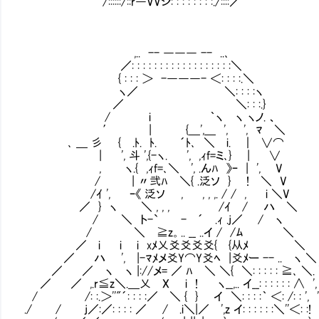
/::::::/::r―VVシ: : : : : : : :./::
,.. -- ――― -- ..､
／: : : : : : : : : : : : : : : : : :＼
{ : : : ＞ -―――- ＜: : : :.＼
ヽ／ ＼: : : :ヽ
／ ＼: : :.}
/ i ｀ヽ ヽ ヽノ. 、
′ | {＿',＿ ', ', ﾏ ＼
､ ＿ 彡 { .ﾄ. ﾄ. ´ﾄ､ ＼ i. ｜ ∨⌒
| ', 斗 ',{-ヽ. ', ,ｨf=ミ､} | ∨
, ヽ.{ ,ｨf=､＼ ', .んﾊ 》ｰ | ', V
/ | 〃弐ﾊ ＼{ .泛ソ } ! ＼ V
/ｲ ', ｰ《 泛ソ , , , ,. / / , i ＼
／ } ヽ ＼ , , , /ｲ / ハ ＼ 次
/ ＼ ト-` - ´ .ｨ .j／ / ヽ 軍
/ ＼ ≧z。.. __ ..イ / /ﾑ ＼
／ i i i xﾒ乂爻爻爻爻{ {从ﾒ ＼
／ ハ ', |-ﾏﾒメ爻Y⌒Y爻ﾍ |爻ﾒー -- .. ヽ ＼
／ ／ ヽ ヽ |://メ= ／ ﾊ ＼ ＼{ ＼: : : : : ≧､ ＼.
／ ／ ,.r≦z＼.＿乂 X i ! ヽ__,.. イ__: : : : : : ∧ '
/ /: :.＞''"´: : : :／ ＼ { } イ ＼: : : :｀ ＜: /: : ', '
./ / j／:／: : : : ／ / .i＼|／ ',z イ: : : : : :＼''＜: :