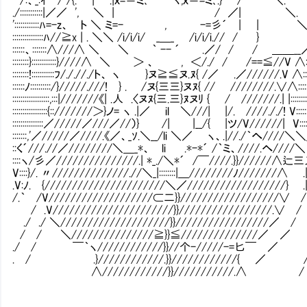
./:::::::::::|／／ ', ＼ | / ／| ＼. ',::::::
'::::::::::::ﾊ=-z、 ト ＼ ミ=- , -=彡´ | | ＼ }::::::
:::::::::::::::ﾊ//≧x | . ＼＼ /i/i/i/ _＿_ /i/i/i.// / } {::
::::::、:::::::∧///∧ ＼ ＼ ｀ -- ´ .／/ / / ＿＿__／::::::::::::
::::::::}::::::::::::}////∧ ＼ ＞ 、 , ＜/./ / /==≦//V ∧:::::::::::
::::::::!:::::::::::ﾌ/././/./ト、 ヽ }ヌ≧≦ヌ.ﾇ{ /／ .／//////.V ∧::::::::::/
::::::ﾉ::::::::::/}/////.///! } . /ヌ{三三}ヌﾇ{ // ////////.∨∧::::::::::/
::::::::::::::::::,:::|///////《| .人 .〈ヌﾇ{三.三}ﾇヌﾘ { /Ⅳ///////.| |:::::::::::,:':::
:::::::::::::::::{::///////＞}ノ= ヽ .|／ il ＼///| |/.Ⅳ////././! V:::::::::::::::
:::::::::::::::／/////／///／//）} /| |__/{ |ツ/V//////| V:::::::::::/:::
:::::::,'／/////／////.《／、_ｿ.＼__/li ＼／ ヽ、.|//./｀へ////＼＼_::::,'::::
::く´///.//／////////＼＿_*、 li .*-*´ /｀ミ、////.へ////＼ ＼:::::
::::ヽ/彡／///////////////.| *_./＼*´ /￣////.}}//////∧辷三乂ノ_:
V::::}/. 〃//////////////.//＼_|::::::::|＿////////ﾉ///////∧ .|
.V:ﾉ. {//////////////////////＼／//////////////////} .| /:
/.｀ /V///////////////////⊂二}}//////////////////∨ / {:
/ .V//////////////////////}}/////////////////.∨ / 
./ ./ ＼////////////////////}}/////////////////／
/ / ＼///////////////≧}}≦//////////////／ ／
./ / ￣｀ヽ////////////}}//个-/////-=匕￣ ／
. / .}////////////.}}////////////{ ／ 
∧////////////}}///////////.∧ /