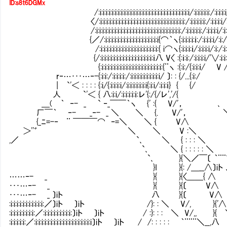
ID:s8t6DGMx
/:i:i:i:i:i:i:i:i:i:i:i:i:i:i:i:i:i:i:i:i:i:i:i:i:i:i:i:i:i:i/:i:i:i:i:i:/:i:i:i:i
〈/:i:i:i:i:i:i:i:i:i:i:i:i:i:i:i:i:i:i:i:i:i:i:i:i:i:i:i:i:/:i:i:i:i:i:/:i:i:i:i/
/:i:i:i:i:i:i:i:i:i:i:i:i:i:i:i:i:i:i:i:i:i:i:i:i:i:i:i:i:/:i:i:i:i:i:/:i:i:i:i/:i:
{／/:i:i:i:i:i:i:i:i:i:i:i:i:i:i:i:i:i:i{⌒｀ヽ{:i:i:i:i:ｉ:/:i:i:i:i/:i:/:i:
/:i:i:i:i:i:i:i:i:i:i:i:i:i:i:i:i:i:i:i:{ i⌒ヽ{:i:i:i:ｉ/:i:i:i:i/:i:/:i:
{/:i:i:i:i:i:i:i:i:i:i:i:i:i:i:i:i:i:ｉ八 V〈 :{:ｉ:ｉ:/:i:i:i:i/'∨:i:i:i/:
{:i:i:i:i:i:i:i:i:i:i:i:i:i:i:i:i:i:i:i:i:{¨ヽ :{:i:/{:i:i:ｉ/ 
r‐…･･･…‐-{:i:i:/:i:i:i:i:/:i:i:i:i:i:i:i:i:i:i/ 〕: : {/.
| `'＜ : : : : {:i/{:i:i:i:i/:i:i:i:i:i:i:i{:i:i/:i:
人 `'＜ { 八:i:i/:i:i:i:i:ｉ:レ'{:/{/レ
＿( ｀ ‐- _ ` ‐_￣￣｀ヽ {' :{ V/'
厂￣｀ ‐- _‐- _ ＼ ＼ {. V/
{_ﾆ=-‐ ¨ ￣￣￣⌒ ‐=＼ ＼ { V∧
＞''゛ ＼ ＼ V :＼
,／ `､ ＼ { : : : ＼ 
`､ ＼ { : : : : : ＼ .
`､ }{＼／￣〔 ｀¨¨
}I }{: /＿__∧〕iト 
……‐- _ }{ }{〈＿＿{ ∧ 
･･･…‐- _ }{ }{〔 V∧
･･･…‐- _ 〕iト 八 }{〔 V∧ 
:i:i:i:i:i:i:i:i:i:i:i:／〕iト 〕iト /}: : ＼ V/, }{'
:i:i:i:i:i:i:i:i:／:i:i:i:i:i:i:i:i:i:〕iト 〕iト / :}: : : ＼ V/,, 
:i:i:i:i:i:／:i:i:i:i:i:i:i:i:i:i:i:i:i:i:i:i:i:i:i〕iト 〕iト / /: : : : : ｀¨¨¨＼__