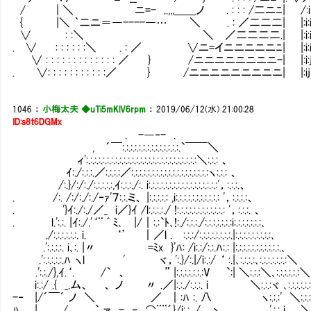
/ | ＼ ニ=- ..,,,＿＿ノ . : : : /二ニﾆ| /:i:i:i
{ |＼ ｀二ニ＝―----―… ＼ . : ／二二二| |:i:i:
∨ : :＼ ＼ ／二二二二.| |:i:i:
. ∨ : : : : : :＼ . : ／ ∨ニ=イニニニニニﾆ| |:i:i
∨ : : : : : : : : : : : : : ／ } /ニニニニニニニニ-| |:i
. ∨: : : : : : : : : : :／ } /ニニニニニニニニニ| |:i
1046
：
小梅太夫 ◆uTi5mKlV6rpm
：
2019/06/12(水) 21:00:28
ID:s8t6DGMx
. -―‐- .
, ´￣:.:.:.:.:.:.:.:.:.:.:.:.:.:.`￣￣＼
ィ':.:.:.:.:.:.:.:.:.:.:.:.:.:.:.:.:.:.:.:.:.:.:.:.:.:.:＼:.:.: 、
ｲ:./:.:.:.／:.:.:.:／:.:.:.:.:.:.:.:.:.:.:.:.:.:.:.:.:.:.:ヽ:.:.: 、
/:.}/:/:./:.:.:.:.:,ｲ:.:.:./:. i:.:.:.:.:.:.:.:.:.:.:.:.:.:.:.:.:'，:.:.:.、
. /:. /:/:./:./‐ｧ'７:.:.ミ、 |:.:.:.:.: ,i:.:.:.:.:.:.:.:.:.:.: '，:.:.:.:、
. Ⅳ'}ｲ:./:./／_ i／}ｲ /l:.:.:.:./ !:.:.:.:.:.:.:.:.:.:.:.: '，:.:.:. 、
. l.':.:. |ｲ:./.'‘¨ ﾞ ﾐ､ |/｜:.:`ﾄ､!:./:.:.:./:.:.:.:.:.:.:i:.:.:.:.:.:.:､
./:.:.:.:.:.:. i. ‘’ ｜／l .Ⅳ:.:.:/:.:.:.:.:.:.:.:.|:.:.:.:.:.:.:.:.:､
.':.:.:.:. i､:. |〃 =ﾐx }'ﾊ: /i:.:/:.:.ﾊ:.: |:.:.:.:.:.:.:.:.:.:.:.､
.':.:.:.:.:.ﾊ ヽl ' ヾ，':.}/:.|/i:.:/ ‘ :.|､:.:.:.:､:.:.:.:.:.:.:＼
.':.:./},ｲ.‘. /` 、 ” |:.:.:.:.:.:.:V `:| ＼:.:.:＼､:.:.:.:.:.:＼
i:.:/ .{ _.ム、 、 ノ 〃 .／|:.:./:.:.:. i ＼:.:.:ヾ ､:.:.:.:.:
-‐ |/´￣´ ノ ＼ ／ ｜:ﾊ :. 八 ヽ:.:.:' ＼:
ﾊ | ./ ` ァ - ‐ ⌒¨¨´}/i:.:. / ゝ､ '.:.: i ＼:.:.:.