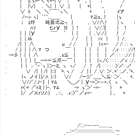
| ||.ゝ=-＼ ヾ=-| ∨ ； * ， | ； /
| |∨| ､ ＼| | ∨ .| | *| .， /
∨ ﾄ.Ⅵ＼ ＼'´￣｀ヽ＼ * ； ｲア
/ｰ┬ ヽ| ｀``､＿＿ | ﾏ≧s、.! |ゝ
. ； z圷 竓芸弍≧┐ .| ､. ∨/∧.! | ヽ
ﾊｿ 匕rУ }ﾘ | ! .； ∨/,'|| | !
| | |У ｀¨¨ ′ | | ｜ ､∨./.| .! /
| | 从 / / | | iヾ | | /､
. /| ｜ ∧ u / /. ｜ | |ヾ=- ./ /: : : ヽ
/ ,| | | ∧ ﾏ つ ￣ ｜ | | | | /,ｨ: : : : ://
ｰ=彡 | | | ∧ ｡s≦ ｜ | | | | ／: : : :
. | | | |＿ー=＝≦爪ｰ‐'￣ | | | |ヽ./<: : : : : ／ｨ: 
. ｜ | γ"‐｀ヽ }＞‐ミ､ ヽ ヽ/ / .! /{: : : : : : :>'／: :／ ｀
. Ⅳ∨ /| | /} }:::} '*, ヽ / ./ | | / .∨: ＞'｡*': :.／
|ヽ ノ ｲ |.|/.ﾊ .}:::} ∨/ /ー.!/´＿__＼≦: :＞'､
∨//´/.ﾉ-〕 ｜ﾏﾑ ＼__／ | .У-=＞―=､〈 ヽ 
. r<〃 /"rミ } }‐､ ﾏﾑ -= .ゝ'＞´-=- } 
. |:/ ／乂rソﾉ::} Ⅵ､:::、 .ｨ::>''´／ィ=- ｜
/:'..:-――-............._
,...::‐::'::::::::::::::::::::::::::::::::::::::::､-‐