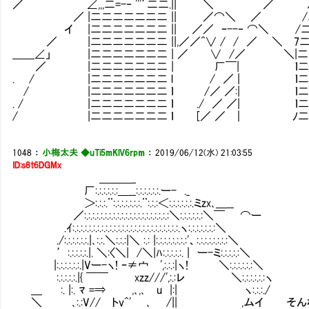
／ ∠,,,二=-‐ '''’二二.|| ＼ ／ 
／ |二二二二二二二 || ／⌒＼ ／ /二二
イ |二二二二二二二 || ／／ ｰ--‐ ⌒＼ /二二
／ |二二二二二二二 ||,／／^∨ / / ／ ＼ 7二二
＿＿∠」 |二二二二二二二 | ／ ∨ /／ ＼|二
／ |二二二二二二二 | 厂￣| ｌ二二
. / |二二二二二二二 l / ／ | ｌ二二
/ |二二二二二二二 ｌ /／ ／:| ｌ二二二
. / |二二二二二二二 ｌ ./ ／ ／| ｌ二二
/ |二二二二二二二 ｌ [／ ／ ｜ ﾉ二二二
1048
：
小梅太夫 ◆uTi5mKlV6rpm
：
2019/06/12(水) 21:03:55
ID:s8t6DGMx
＿＿＿_
厂:.:.:.:.:.:＿__:.:.:.:.:.:.ー- ._
＞:.:.:.¨:.:.:.:.:.:.:.¨:.:.:＜:.:.:.:.:.:.ミzx､＿__
／:.:.:.:.:.:.:.:.:.:.:.:.:.:.:.:.:.:.:.:.:＼:.:.:.:.:.:＼￣ ⌒ー
.ｲ:.:.:.:.:.:.:.:.:.:.:.:.:.:.:.:.:.:.:.:.:.:.:.:.:.:.ヽ:.:.:.:.:.:.:＼
./:.:.:.:.:.:.|､:.:.＼:.:.:|＼ :.: |:.:.:.:.:.:.:.:'、:.:.:.:.:.:.:.:＼
′:.:.:.:.:.|. ＼:〈＼| /＼|ﾊ:.:.:.:.:. | ー-ミ:.:.:.:.:＼
|:.:.:.:.:.:.|Vー-ヽ! ｰ≠宀 ',:.:.:|ヽ! ＼:.:.:.:.:.:＼
:.:.:.:.:.|{ ￣￣ xzz///',:.:レ ＼:.:.:.:.:.:ヽ
＿ :. |:. ﾏ =⇒ ,､,､ u |:| ヽ:.:.:./
＼ Ⅵ､:.:V// トv^' ､ /|| ,ムイ そんな