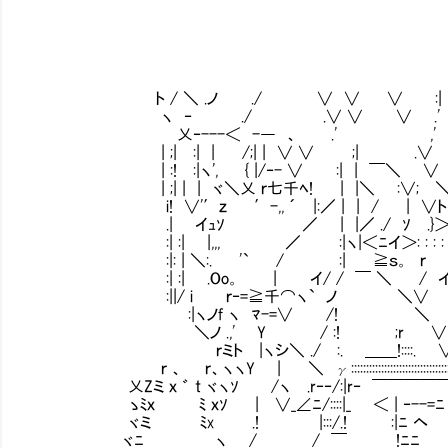
ト / ＼ .ノ ./ ∨ ∨ ∨ :|
ヽ ‐ ./ .∨ ∨ ∨ .'
乂‐---＜ -― 、 .' ,'
| ;| :| | /;| | ∨ ∨ ;| .∨
| :! :|ヽ', { |/‐- ∨ :| | ￣＼ ∨
| ;| | | ヾ＼乂 ｒ七千ﾍ! | |＼ :∨; 
i! ∨'′ｚ ′-,, ´ |:／ | | / | ∨ト 
.| イｭｿ ／ | |／ ./ ｿ .}＞ 
:| :| |,,, ／ :|ヽ|＜ﾆイ＞: : : : r
:|: | ＼:. '` / :| ≧ｓ。 ｒ㌻
:| :| .Oo。 | イ/ / ￣ ＼ / 
:||/ i ｒ‐=≧千⌒ヽ` ノ ＼∨
:|ヽノf ヽ ﾏ-=∨ /! ＼
＼ノ .,' Y Ⅷ / :! ;r ∨
ｒミト |ヽシ＼ ./ :. ＿＿!::::. ∨ 
ｒ 、 ｒ、ヽヽY | ＼ γ::::::::::::::::::::::::::::::::::
乂Zミ ｘ ゛ t ヾヽｿ Ⅵ /ヽ .r‐‐/:|r‐ ￣￣￣￣
ゝﾐｘ ﾐ ｘｿ | ∨_∠ﾆ/::::|_ ＜ | ‐--=ﾆ
ヾミ ﾐx .! |:::/.! :|ﾆ ヘ
ヾﾆ ヽ / / ￣ !ﾆﾆ