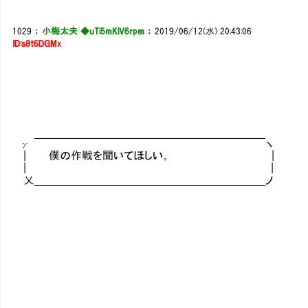
1029
：
小梅太夫 ◆uTi5mKlV6rpm
：
2019/06/12(水) 20:43:06
ID:s8t6DGMx
γ ￣￣￣￣￣￣￣￣￣￣￣￣￣￣￣￣￣￣￣￣￣ヽ
| 僕の作戦を聞いてほしい。 |
| |
乂＿＿＿＿＿＿＿＿＿＿＿＿＿＿＿＿＿＿＿＿＿ノ