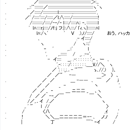
. ／::::::::::::::::::::::::::::::::::::::::::::::::::::::::::::＞:.､
,..::'"::::::::::／::::::::::::::::::::::::::::::::::::::::::::::::::::ヽ｀ヽ
. ／:::::::/:::::::::::::::::l::::::::::::::::;::::::::::::::::::::::::::',
. ／' /::::::':::::/:::::::／l:∧:::::::/:::::::::::::::::::::::::::::!
. /::::::::::::/::::::/-‐/‐ l:::::/::::::ﾊ;: ‐､:::::::::::::l
' lﾊ:::::rｊ:::::/ﾉf::j フ.|::∧::::/ l'ｨ.ヽ}:::::::::ﾊl
lﾊ:/ヽ' ' Ｖ .).ﾉ/::::::/ おう。ハッカ
､ .- イ::::::/
. ヽ / ヽ:::;'
. ｰ ' ,..::' l
. ', ,..::::::: / _. .-‐',
- イ::::: __. .-: : : : : : :',ｰ ､ ー ､
',‐: : : :/: : : : : : :.＿_V//＼ ヽ
／ '; : :_;.．- '"￣ ゝ､//,) }、
／ ／'" -― ＞ ） 、
. ／ ／ ＿ -―― ､ ￣ ／ .i
／ ／ _ - 丶 ',
／ ／ _ ‐ ＿ ニ二二 _ 、ヽ
. / ／ ／ -‐.／￣ ￣ ＼
/／,.．イ /.／ ヽ
,. ' '" l // 〉
. / 〈八 ,ｲ ,'
. ! ＼＼＿二二二二二＝‐- ､ ノ.ﾉ /
| 丁 ￣` ｰイ /