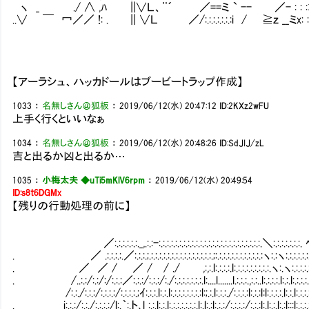
ヽ _ ./ ∧ ,ﾊ ||∨Ｌ、¨´ ／==ミ ` -- ／- : : :才: : :
..∨ ￣ 冖／／ !: . || ∨Ｌ ／/:.:.:.:.:.:.:i / ≧ｚ __ミx: : : : :
【アーラシュ、ハッカドールはブービートラップ作成】
1033
：
名無しさん＠狐板
：
2019/06/12(水) 20:47:12
ID:2KXz2wFU
上手く行くといいなぁ
1034
：
名無しさん＠狐板
：
2019/06/12(水) 20:48:26
ID:SdJIJ/zL
吉と出るか凶と出るか…
1035
：
小梅太夫 ◆uTi5mKlV6rpm
：
2019/06/12(水) 20:49:54
ID:s8t6DGMx
【残りの行動処理の前に】
／:.:.:.:.:.:._,.:.:-:.:.:.:.:.:.:.:.:.:.:.:.:.:.:.:.:.:.:.:.:.:.:.:.:.＼:.:.:.:.:.:.:.
. ／ .:.:.:.:.／:.:.:.;.:.:.:.:.:.:.:.:.:.:.:.:.:.:.:.;:.:.:.:.:.:.:.:.:.:.:.:ヽ:.:ヽ:.:.:.:.:.
. ／ ／ / ／ / / ./ ,:,:.l:.:.:.:.l:.:.:.:.:.:.:.:.:.ヽ:.ヽ:.:.:.:.:.:
. /..:.:/:.:/:/:.:.:／:.:.:/:.:.:/:./:.:.:.:.:.:.:.l:....l.......l.:.:.:.,:.:..l:.:.:.:.l:.:.l:.:.:.:.:
/:.:./:.:.:/:.:.:.:/:.:.:.:.;ｲ:.:.:.l:.:.l:.:.:.:.:.:.:.:l:;.:.l:.:.:./:.:.:.:l:.:.:l:l:.:.:.:.l:.:.l:.:.:.:
. i:.:.:/:.:./:.:.:.:/l:.｀:.ト､l_:.:.l:.:.l:.:.:.:.:.:.:.l:.l:.:l:.:.:/:.:.:.:/:.:.:l:.l:.:.l:.:l:::l:.:.:.:.