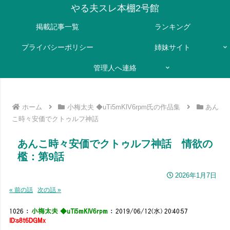
やる夫スレ本棚2号館
掲載記事一覧
ランキング
プライバシーポリシー
姉妹サイト
管理人へ連絡
ホーム
小梅太夫 ◆uTi5mKlV6rpm氏の作品集
あん
こ時々安価でクトゥルフ神話
あんこ時々安価でクトゥルフ神話 情欲の
檻：第9話
2026年1月7日
« 前の話
次の話 »
1026
：
小梅太夫 ◆uTi5mKlV6rpm
：
2019/06/12(水) 20:40:57
ID:s8t6DGMx