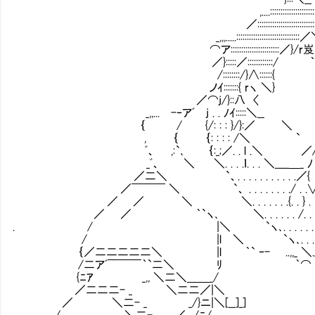
,....::::::::::::::::::::::＼}:
／::::::::::::::::::::::::::::::::::::::
_,,,.....::::::::::::::::::::::::::::::／＼}/ |
⌒ア:::::::::::::::::::::::／}/r岌ミヽ |::
／}:::::／::::::::::::/ ｀` ﾉ 
/::::::::/}∧::::::{
ノｲ:::::::{ rヽ ＼} /
／⌒j/}::八 〈 ⌒ ､
_,,... -‐アﾞ j . . ﾉｲ:::::＼_
｛ / {/: : : }/}:／ ＼
, ｛ ｛: : : : /＼ ` 
ﾞ、 ,:`､ ｛:_;／. . l .＼ ／/
_ﾞ、 ＼ ＼. . . .ｌ. . . ＼____＿_ 
／二＼ `、. . . . . . . . . . .／{
／￣￣￣ ＼ `、 . . . . . . . ./ . .∨
／ ／ ＼ ＼. . . . . . .{. . } 
／ ／ ｀`ヽ､ ＼. . . . . . /. . .
. / |＼ `ヽ､. . . . . . . .
/ |l ＼ `ヽ､. . . ./
｛／二二二二二＼ |l ｀` ‐- ..,,_ ＼
/二アﾞ￣￣￣｀`二＼ ﾘ ｀
{ﾆｱ _,, ＼二＼＿＿_
／二二二- _ ＼二二／|＼ 
／ ＼二- _ _/}ニ|＼[__]_]
/ ＼二- _ ／ /ﾆ/ 