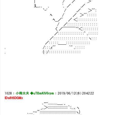
| / ／ ＞''´
廴,､､ , ', ／ .／
`-' / .／ ＞''´:
ﾍ / ／ ＞''´: : : : :
ﾍ__／' ／ ＜: : : : : : 
/ ／: : : : : : : : : : : : : : :
〈 ／￣￣￣`''＜: : : : : : : :
／: : : : : : : : : : : : :` ､: : : : :
／: : : : : : : : : : : : : : : : : ヽ: : :
／: : : : :＿＿: : : : : : : : : : : :
. /: : :,ｨ''´ ｀'' ､: : : : :
. {: :/: : : : : : : : : : : : : : : :
1028
：
小梅太夫 ◆uTi5mKlV6rpm
：
2019/06/12(水) 20:42:22
ID:s8t6DGMx
､ｰ-............＿_ _
_..＞::::::::::::::::::::::::::｀::...、ヽ
､.....-‐'":::::::::::::::::::::::::::::::::::::::::::::::ヽ}