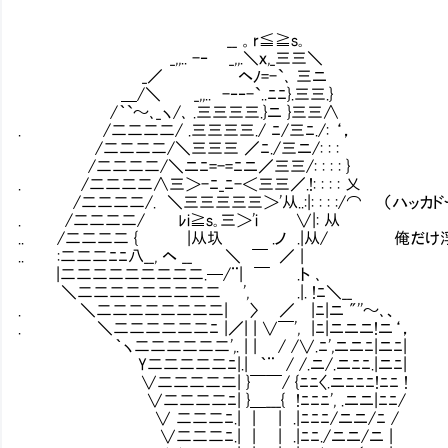
__ 。r≦≧s｡
_,,.. -‐ _,,.＼ｘ,_三三＼
_／ ヘﾉ=-`､ 三ニ
＿/＼ _,,.. -‐‐-`..ﾆﾆ}.三三.}
/｀`～､_ヽ/､ .三三三三.}ニ }三三∧
. /二二二二/ .三三三三./ ﾆ/三ﾆ./: ‘，
/二二二二/＼三三三 ／ﾆ./三ニ/: : :
/二二二二/＼ニﾆ=-=ﾆニ／三三/: : : : }
. /二二二二∧三＞-ﾆ_ﾆ-＜三三／.!: : : : 乂
/二二二二/. ＼三三三三三＞'从..:|: : : :/⌒ （ハ
. /二二二二/ ﾚi≧s｡三＞'i ∨|: 从
.. /二二二二 { |从圦 .ノ .|从/ 俺だけ浮い
.. :二二二ﾆﾆ八__, ヘ __ ＼ ￣ ／ |
|二二二二二二二二二.─/¨| ￣ .ト ､
＼二二二二二二二二二 ', .|. !ﾆ＼__
. ＼二二二二二二二二| 〉 ／ |ﾆ|ニ "''～､、
. ＼二二二二二二ﾆ |／| | ∨￣', |ﾆ|ニニニ!ニ‘，
｀ヽ二二二二二二',. | | / /∨.ﾆ',ニニﾆ|ニﾆ|
Y二二二二二ﾆ|.| ｀¨ / /.ニ/.ニﾆﾆ.|ニﾆ|
∨二二二二二| }￣￣/ {ﾆﾆ〈.ニﾆﾆﾆ!ﾆﾆ !
∨二二二二ﾆ| }＿___{ !ﾆﾆﾆ', .ニニ|ﾆﾆ/
∨ 二二二ﾆ.| | | .|ﾆﾆﾆ/ニニ/ﾆ /
∨二二二ﾆ.| | | .|ﾆﾆ./ニニ/ニ |