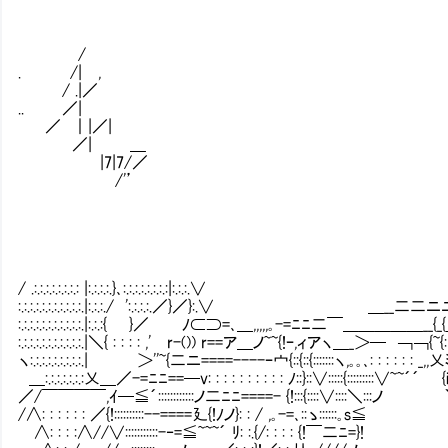
/
. /| ,
/ .|／
.. ／|
／ ｜|／|
／| ＿
|7|7/／
/'’
/ .:.:.:.:.:.:.:.: |:.:.:.:.}､:.:.:.
:.:.:.:.:.:.:.:.:.:.:.|:.:.:./ ':.:.:.:.／}／}:.∨ ＿__二二
:.:.:.:.:.:.:.:.:.:.:.|:.:.:{ }／ ﾉ⊂⊃=､＿,,,,,｡-=ﾆﾆ二￣＿＿＿＿＿
:.:.:.:.:.:.:.:.:.:.:.|＼{ : : : : ,' r-()) r==ア＿ノ~~{!ｰ,ィアヽ＿_＞─ ￢￢{~
ヽ:.:.:.:.:.:.:.:.:.| ＞''~{二ニ====----ｰ宀{::{::{:::::::ヽ,｡｡､: : : : : : _
＿:.:.:.:.:.:.:乂＿／-=ﾆﾆ==─v: : : : : : : : : : ﾉ::}::∨:::::{:::::::::∨~~´
／/￣￣￣￣,ｲ─≦´::::::::::::ノ二ﾆﾆ====- {!:::{::::∨::::＼:::ノ 
/∧: : : : : : ／{!::::::::::--====廴{!ﾉノ}: : / ,｡-=､::ゝ::::::｡s≦
∧: : : :∧//∨:::::::::::-‐=≦~~~´ ﾘ: :.{/: : : : {!￣二ﾆ=}!