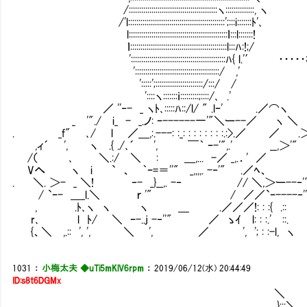
/:::::::::::::::::::::::::::::::::::::::::::ヽ::::::::::::::, ヽ
/'l:::::::::::::::::::::::::::::::::::::::::::::::';:::i:::::::ﾄ'､
l::::::::::::::::::::::::::::::::::::::::::::::::ｌ:::l:::::::!
ｌ:::::::::::::::::::::::::::::::::::::::::::::::l:::ﾊ:!;/
'::::::::::::::::::::::::::::::::::::::::::::::ﾊ{ l.'′ ・
':::::::::::::::::::::::::::::::::::::::::/ ,'
':::::';:::::::::::::::::::::::/:::/ /
'::::ヽ:::::::ｉ:::::::::;::::/､ .'
／ ''‐- _ ヽﾄ､:::::ﾊ::/l/ " .lｰ' .／⌒ヽ
_ '"./ i_ - _.ノ: ｰ------一'"＼ー--／ ヽ ＼
. _f" ､/ l ／＿,:.---: :_: : : : : : : :.:>.／ ／ .
,ィ´ ', ヽ .{ ./､´ ', ￣｀ ｰ-'",.' __,＞'"
/（ ､ ＼.:/ ＼ : ＿,... -／ _,.．'
Vへ ヽ i ` 、 ｀ｰ=＝''" _,,,,. -‐'" .／ﾍ、 _,.
. ＼. ＞- _ ＼! ‐- _}__,. -‐ // ＼,＞ー--‐'" _
/ `ｰ- ＿_l.＼ ｒ '" / ／／`ｰ----‐''
, .ﾄ､ヽ ヽ ヽ ＿ .／／／!: : :{ .
r､ l ﾄ/ ＼ ｰ-..j -‐''" ／ ゝｲ l: : :.' 
{、＼ ,.:: ', ', ＼ ', ／ ', '; : :-l,
1031
：
小梅太夫 ◆uTi5mKlV6rpm
：
2019/06/12(水) 20:44:49
ID:s8t6DGMx
＼
}:::＼__ 