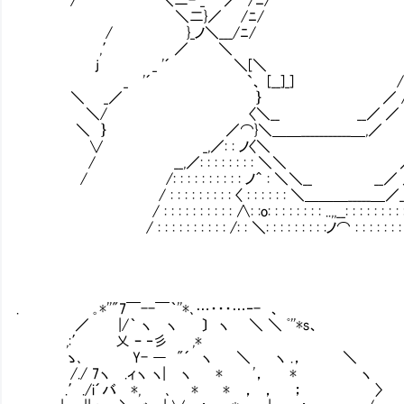
＼二}／ /ﾆ/ |
/ }_ノ＼___/ﾆ/ 
,′ ／ ＼ ＼_ _,／/＼__,.. . . -‐‐
j _ '´ ＼[＼ / /＼＿_,／ l |: : : : :
_ '´ `、 [__]_] / / / | : : : : : 
＼ _／ ｝ ／ / ＼_ /＼: : : : : : 
＼/ 〈＼__ __／ ／ / /＼___／};.;.;.{ : : : :
＼ ｝ ／⌒}＼＿＿___________＿,／ / / / /;.;.八
∨ _,／: : ノ〈＼ / /￣[二］ /;.;.;.
/ __,／: : : : : : : : ＼＼ ／ /_＿,[二]/;.;.;.;.;.;.;.|: 
/ /: : : : : : : : : : ノ＾ : ＼＼__ __／ ／{;.;.;.;.;.;.;.;.;.;.;.;.;.;
/ : : : : : : : : : 〈 : : : : : : ＼＿＿＿_____＿／____|__;.;.;.;.;.;.;.;.;.;
/ : : : : : : : : : : ∧: :o: : : : : : : : ..,,__: : : : : : : : : : : :|;.;.;.;.
/ : : : : : : : : : : /: : ＼: : : : : : : : :ノ⌒ : : : : : : : : ｡: |;.;.;.;.;.;
. ｡*''"7￣--￣｀''*､…・・・…‐- 、
／ |/｀ ヽ ヽ 〕 ヽ ＼ ＼ ﾟ''*s、
,:′ 乂 ｰ ‐彡 ,*
ゝ､ Y- ― "´ ヽ ＼ ヽ .， ＼
/./ 7ヽ .ィヽ ヽ| ヽ * '， * ヽ
.′./i´バ *, Ⅵ､ * * ， ， ； 〉