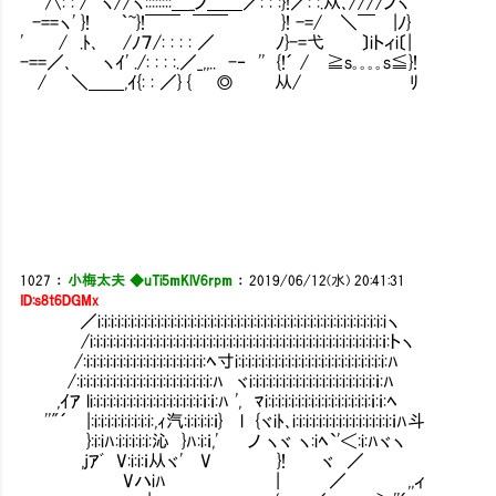
∧: : / ヽ//ヽ::::::::＿_ノ＿＿／: : :}!／: :.从､////ノヽ
-==ヽ' }! ｀~}!￣￣ ￣￣ }! -=/ ＼￣ |ﾉ}
' / .ﾄ､ /ﾉ７/: : : : ／ ﾉ}-=弋 〕iトィi〔|
-==／､ ヽｲ' ./: : : :.／_,,.. -‐ '' {!´ / ≧s｡｡｡｡s≦}!
/ ＼＿＿,ｲ{: : ／} { ◎ 从/ ﾘ
1027
：
小梅太夫 ◆uTi5mKlV6rpm
：
2019/06/12(水) 20:41:31
ID:s8t6DGMx
／i:i:i:i:i:i:i:i:i:i:i:i:i:i:i:i:i:i:i:i:i:i:i:i:i:i:i:i:i:i:i:i:i:i:i:i:i:i:i:i:i:i:i:iヽ
/i:i:i:i:i:i:i:i:i:i:i:i:i:i:i:i:i:i:i:i:i:i:i:i:i:i:i:i:i:i:i:i:i:i:i:i:i:i:i:i:i:i:i:i:ｉ:トヽ
/:i:i:i:i:i:i:i:i:i:i:i:i:i:i:i:i:i:i:ﾍ寸i:i:i:i:i:i:i:i:i:i:i:i:i:i:i:i:i:i:i:i:i:i:i:ﾊ
/:i:i:i:i:i:i:i:i:i:i:i:i:i:i:i:i:i:i:i:i:ﾊ ヾi:i:i:i:i:i:i:i:i:i:i:i:i:i:i:i:i:i:i:ｉ:ﾊ
,ｲｱ li:i:i:i:i:i:i:i:i:i:i:i:i:i:i:i:i:ｉ:ｉ:ﾊ ', ﾏi:i:i:i:i:i:i:i:i:i:i:i:i:i:i:i:ｉ:ｉ:ﾍ
''"´ |:i:i:i:i:i:i:i:i:i:,ｨ汽:i:i:i:i:ｉ} l {ヾiﾄ､i:i:i:i:i:i:i:i:i:i:i:i:i:i:i:ｉﾊ斗
}:i:iﾊ:i:i:i:i:i:沁 }ﾊ:i:ｉ,' ノ ヽヾ ヽ:iﾍ`'＜:i:ﾊヾヽ
,jｱﾞ V:i:i:ｉ从ヾ' V }! ヾ ／ ・・
Vハiﾊ | ／ ,,ィ