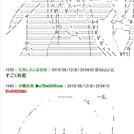
／:.:.:.:.:.:.／:.:.:. |:.:ﾊ:.:./!:.'. 〉､ヽ--､!:.:.ヽ:.:.:.:.:.:.:.:.:.:.:.丶 .l:./ ｜:
／:.:.:.:.:.:／:.:.:.:.:.:.:.l:.:!:.Vl:.:.:.:.V::::::ヽ!::::::':.:.:.:l:.:.:.:.:.:.:.:.:.:／ヽ j/ .|:.:.:.
./:.:.:.:.; イ:.:.:.:.:.:.:.:.:.:.:l:.:l:.:.|:!:.:.:.:.'.:::::::::｀:::::: '.:::::!:.:.:.:.:.:.:.:/ / , ＜ l:.:.:
/:.:.:／ l:.:.:.:.:.:.:.:.:.:.:.:ヽ|:.:|:|､:.:.:.:.'.:::::::::::::::::::'::::レｲ ￣ 〈./-＜ ｀V:.:.:.:.:/
/:／ |:.:.:.:.:.:.:.:.:.:.:.:.:.:ヽ:|:!> ､:.:.丶::::::::::::::::ﾄ､V l {. ,. ､ ｀¨,:.:.:.:.:/ //::
.／ .|:.:.:.:.:.:.:.:.:.:.:.:.:.:.:.刈:::::::＼:.:.:ゝ:::::::::::{:::l V'. |/ ￣l:.:.:.:/ .//::::
|:.:.:.:.:.:.:.:.:.:.:.:.:.:/::::|!::::::::::::￣｀ヽ::::::::|:::'.. V' ､ '. j:.:./ //:::::::
小:.:.:.:.:.:.:.:.:.:.:./:::::::{::::::::::::::::::::::::::::::::::l:::::'. V' 、 '. /:./ //|:::::
ﾊ|::.ヽ:.:.:.:.:.:.:.:/:::::::::::::::::::::::::::::::::::::::::::::|:::::::＼ヾ ヽ '. /斗 //｜::::
/:.:.:ヽ:.:.:.:.:.:.:.:.:.{:::::::::::::::::::::::::::::::::::::::::::::::|::::::::::::＼＼＼ VY１| / / |::
1039
：
名無しさん＠狐板
：
2019/06/12(水) 20:54:02
ID:SdJIJ/zL
すごく有能
1040
：
小梅太夫 ◆uTi5mKlV6rpm
：
2019/06/12(水) 20:54:10
ID:s8t6DGMx
-――- --ミ、
. ﾟ `''く
,，' :.
／ ‘.
. ' |
'
/ i i .i |