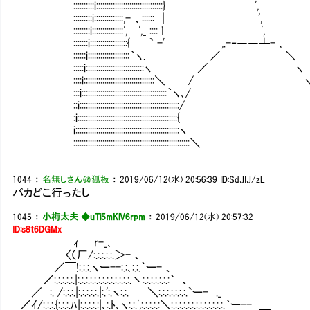
::::::::::i::::::::::::::::::::::::::::::::} ',
:::::::::i::::::::::::::,- 、:::::: ｜ ',
::::::::i:::::::::::::::', ',_ :::: ｌ ',
:::::::i::::::::::::::::::{ ` -' ,.-‐――┴- ､
::::::i::::::::::::::::::::｀ヽ. ／ ＼
:::::i::::::::::::::::::::::::::::ヽ ／ ヽ
::::i::::::::::::::::::::::::::::::::::＼ / 
:::i:::::::::::::::::::::::::::::::::::::::::｀ヽ､
::i::::::::::::::::::::::::::::::::::::::::::::::
:i::::::::::::::::::::::::::::::::::::::::::::
i::::::::::::::::::::::::::::::::::::::::::::
::::::::::::::::::::::::::::::::::::::::::::::::
1044
：
名無しさん＠狐板
：
2019/06/12(水) 20:56:39
ID:SdJIJ/zL
バカどこ行ったし
1045
：
小梅太夫 ◆uTi5mKlV6rpm
：
2019/06/12(水) 20:57:32
ID:s8t6DGMx
ｨ r-_､
〈（厂/:.:.:.:.:.＞- 、
／￣!:.:.:.ヽー--:.:､:.:.｀ー- 、
／:.:.:.:.:.|:.:.:.:.:.:.:.:.:.:.:.:.:.丶:.:.:.:.:.:.:` 、
／ :. /:.:.:.|:.:.:.:.:.|:.':.ヽ:.:. ＼:.:.:.:.:.:.:.`ー- ._
／ｲ/:.:.:.{:.:.:.ﾊ|:.:.:.:.:|､:.ﾄ､ヽ:.:.',:.:.:.:.:＼:.:.:.:.:.:.:.:.:.:.:.:.:.｀ー