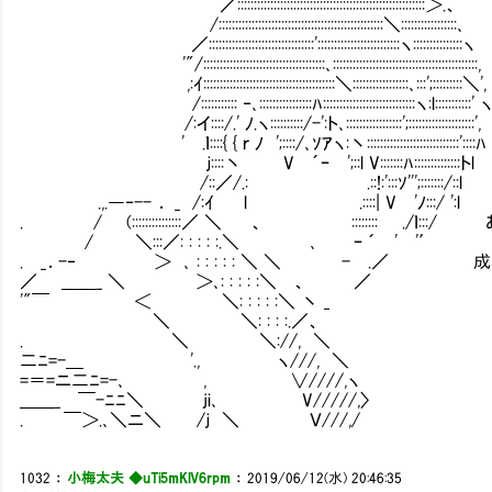
／:::::::::::::::::::::::::::::::::::::::::::::::::::::::::＞.、
/::::::::::::::::::::::::::::::::::::::::::::::::::＼:::::::::::::::::､
／::::::::::::::::::::::::::::::::':::::::::::::::::::::::::ヽ:::::::::::::::ヽ
'"/:::::::::::::::::::::::::::::::::::::､::::::::::::::::::::::::::::::::::::::::::::,
,:ｲ::::::::::::::::::::::::::::::::::::::::＼:::::::::::::::::､:::';:::::::::＼',
/::::::::::: ‐､::::::::::::::::ﾊ::::::::::::::::::::::::::::ヽ:l:::::::::::' 
/:イ::::/.' ﾉ.ヽ::::::::::/-':ト､:::::::::::::::::';::::::::::::::::::::',
' .ｌ::::{ { ｒ ﾉ ';::::/､ｿｱヽ:丶::::::::::::::::::::::::::::'::::ﾊ
ｊ::::丶 V ´ｰ ';::l V:::::::ﾊ::::::::::::::トl
/::／/.: .::!:':::ｿ''';:::::::/::l
.,.―‐-- ． _ /:ｲ l .::::| V 'ﾉ:::/ ':l
. / (:::::::::::::::／ ＼ 、 :::::::: .
/ ＼:::／: : : : :.＼ ､ ｰ ´ ' '′
. _．-‐ ＞ ､ : : : : : ＼ ＼ - .／ 
／ ＿＿_ ＼ ＞､: : : : :＼ 、 ／
'"￣ ＜ ＼: : : : :＼ 丶 _
＼ ＼: : : :.／、
. ＼ ＼://, ＼
二ﾆ=-＿ '., ヽ///, ＼
=＝=ニ二ﾆ=-､ , ∨////,ヽ
＿＿_ ￣-ﾆﾆ＼ ji､ V/////,〉
. ￣＞.､＼ニ＼ /ｊ ＼ Ｖ///,/
1032
：
小梅太夫 ◆uTi5mKlV6rpm
：
2019/06/12(水) 20:46:35