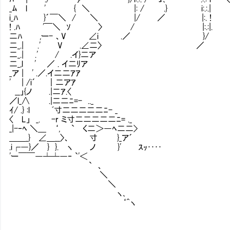
_ﾑ l ' { ＼ |: / .} i:.:.| ＼:.:.:
i_ﾊ }´￣＼ / ＼ |/ ／ |:. ! ＼:.:.:.
! .ﾊ '￣＼ ｿ 〉 / |:.:|. ＼:.
二ﾊ ,ー- 、V ∠i .／ }/ ヽ
二_.| .' V .∠二〉 ／ 
二_.| .' / .イ}二ア
二_,l ' ／ . イ二ﾘ
_ア | ' .／.イ二二ｱ
' | /i´ ｜二アｱ
__」{ノ .|二ｱ.〈
／l_∧ .|二二ﾆ=- .._
ｲ/ .} :l ﾞ寸二二二二二ﾆ- _
〈 L」 _. -r ミ寸二二二二二ﾆ= ._
_|-‐ﾍ ＼＿ ‘, ` く二＞―ﾍ二二>
＿＿_} ∠＿__〉、 寸 }_ア´
.i┌―}／ } }. ヽ ノ }' ｽｯ････
'ー￣￣―┴┴―‐ `'＜
` 、
＼
＼
ヽ､
‘^ヽ