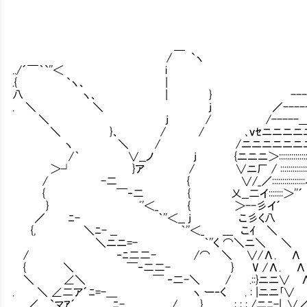
＿
/ `ヽ
../´￣｀`''＜ i
.{ `ヽ、 | 
八 ヽ、 | } ----------
. ＼ ＼ j ／----------
＼ j / /-----＿＿
＼ }、 / / ､ｖｾニニニニニニニニニ
ヽ ＼ / /ニニニニニニニニニニニ
/｀ ∨__ノ j {ニニニ＞::::::::::::::::::::::::::／::::
＞┘ }ア / ∨ニ厂 / :::::::::::::::::: ／:::::::
/ -二 { ∨/_／::::::::::::::::ィ折ｿｋ￣7 
{ ￣‐二 { 乂__二イ:::::::＞''´ 
} ﾞ'＜_ { ＞--彡イ´ , { {
／ ﾆ- ｀''＜__ j こ彡く八 ｰソ ﾉ:
{, ＼ﾆ- __ ｀''＜_ ___ こｲ ＼ ＿-､_ ､ 
＼ニニ=- ｀''く ⌒＼ニ＼ ＼ ^ｰ=''
/ ‐ﾆ二二- /⌒ ＼ ∨/Λ. Λ ..,
{ ＼ ￣‐二二- } V /Λ. Λ 
＼ ∠＼ ￣ ‐二-＼ / .::}ニニ∨ Λ
. ＼ ∠二ア´ﾆ=-＿ ヽ ー‐く . : |ニニ｢∨ 
／ `マｱ´ ﾆ- __ / } . : : : /ニﾆ-|. ∨／