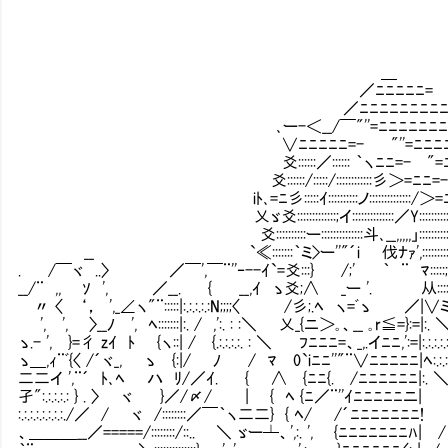
＿
／ﾆﾆﾆﾆﾆ=
／ﾆﾆﾆﾆﾆﾆﾆﾆﾆﾆ
､ー-＜__/￣"''=ﾆﾆﾆﾆﾆﾆﾆﾆ
∨ﾆﾆﾆﾆﾆ=- "''=ﾆﾆﾆﾆﾆﾆ
爻::::::／:::::: ｀ヽﾆﾆ=- "=ﾆ
爻::::::/:::::/::::::::::::彡＞=ﾆﾆ=- `
iﾄ､=ﾆ彡:::::ｲ::::::::::ノ::::::::::::::/＞=
乂ゞ爻:::::::::::::;イ::::::::::::::／Y::::::::::}::
爻::::::::::ー::::::::::::::斗､__,,,,,」::::::::::i!::::
__ `≪:::::::｀ミ>ー''"´i 伐ﾅｧ',::::::::::ヾ::
. /￣ヾ ..〉 ／￣',￣¨''‐--ｲ`=爻:::} /;' ｀ ¨ ﾏ:::::;;
__/¨ ,, ｿ ', ／__. { __,ｲ ゝ爻;∧ _ー '. 从:::::
〃 〈 ‘， ',_∠ヽ"¨:::::|:.:.:.:.:N;;;;〈 /彡;.ﾍ ヽ=ﾞゝ ／|∨ミ::
', ', 〉__ﾉ ', ﾍ:::::::|:. / ,':. : :＼ 乂_{ニ＞｡、__ ｡r≦=}:=|:.
ゝ.- ', }=彳 zｲ ﾄ {ヽ::| / {.:.:.:.:. : ＼ ﾌﾆﾆﾆ=、_,.イﾆﾆ,':=|:.:.:.:
ゝ＿,ｨ¨ﾞ{〈 /´ヾ_, ゝ {:|/ ﾉ / ﾏ 0`iﾆﾆ''"¨∨ﾆﾆﾆﾆﾆ|ﾍ:.:.:.:
二二イ ',¨´ ﾄ､ﾍ ハ ﾘ/／ｲ. { ∧ {ﾆﾆ{. /ﾆﾆﾆﾆﾆﾆ|:
孑":.:.:.:.: } . 〉 ヾ }／/〆/ | { ﾍ {ﾆ／¨''ｲﾆﾆﾆﾆﾆニ|
:.:.:.:.:.:.:.:./／ / ヾ /::::::::／￣｀ヽ二二} { ﾍ/ /´ﾆﾆﾆﾆﾆﾆﾆ
、＿＿＿__／=====/::::::::/::.. ＼ ゞー┴、',:. ', {ﾆﾆﾆﾆﾆﾆﾆﾊ| 