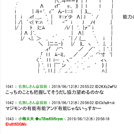
.' |ヽ..斗==＝ｫ | i l |
.' Λ ｨf" ｩ:､ }} | l l |
i | 斗=‘. ｨ'" んｰ1:::::l ｜.廴_ ' |
| i .ィf ､_,、 ‘. | ﾏ::::ｒ'少 Λ| .l ' 
| ./|. ｀ヾ{ ﾏ::ﾊ ‘.｜ ｰ'" i .l ﾉｲ .|
|/ .| ﾄ 辷ﾑ /i/ | ‘. |ァ'" i |
.| Λ .|‘､ , | Λ| ‘. |
.|/ ヽ|､ ＞ ., ´ .． ´| ./ .{＿ ‘. i |
＼ |二ニ-｝ |/ 廴 ヽ ‘. .|､ .|
.ィ「 /⌒ .／ ／` ., | ‘. |
,「 l l ﾑ-ミ、 ／ .／ ,， ⌒寸 ‘|
〈‘. l l i― 、ヽ'" , ' . ' ィヽ
} ‘. l l |￣ ン . ' , ' ,， ´ ｝ |
| ‘､ l l .| .:' ,，',， . ´ ﾊ.|
1041
：
名無しさん＠狐板
：
2019/06/12(水) 20:55:22
ID:2KXz2wFU
こっちのことも把握してそうだし協力望めるのかな
1042
：
名無しさん＠狐板
：
2019/06/12(水) 20:56:02
ID:CkfqA+xk
マジモンの有能有能アンド有能じゃないっすかー
1043
：
小梅太夫 ◆uTi5mKlV6rpm
：
2019/06/12(水) 20:56:18
ID:s8t6DGMx