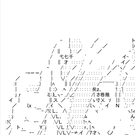
- | . : : :. ／ ト | . : ヽ:
./ .| : : : : : ./ .／ |ﾊ | . : : : :
/ || |: : :／ .／ - ',: : ＜: :
/ 弋七千 ' イ- : : : : 
| || 才 : : : : :,' ./ / イ／ :＼: : : : : 
‐ /: : : ／ ,' . : : / .／`ヽ/ .／ :ヽ; : : 
-=＝＝/ :| |: : :/ ,'.::/ . : : : : : : 
／ ! } ∨,' ／/.::/. : : : : : : ./ ' . ::/ :
::l . . . ...} |ﾊ || :| /:::/: : : : : : : :/゛¨¨¨¨'' .}:
| :_ : : ::/ {: ::> .ﾍ /: ;/: : : : : : 矣ｚ、 !: :,'| : :
ｊ .r ￣ ミ::廴ヽ- ../:∠: : : : : : : /{ さ卷幾 :|: {: ' : : : 
イ .| || ス ／ ´::,': : : : : : ::/ゝ寸乂 ｿ㌦|:|: ': : : 
／ ﾐｘ _ /,'ｲ ＼ .,: : : : : : ::/ﾐヽ ,` イ Ｎ
| ￣- /!ﾐ Ｌ、 ∧ ,': : : : : : :/ ヾ ' ヽ!ィ卷ｚ、 ./
: :j 、 / .∨Ｌ、 ,': ,: : : : :.ﾑ ん ｿ .ﾊ㌦': : 
::!〈 ⌒ ‐- /i! .∨Ｌ ,::,': : : : : !‐.ﾍ. ' ` えﾒ'イ/: 
.／, ト 、 Ｙ,'.j ∨Ｌ .!,'∨: : : : r、|.ﾍ .r ' '_ .ィ:/:
/ ￣ ‐- // ,' |∨Ｌ∨-≠.イ /７才ヽ 〈ノ .__ 7::/: : 