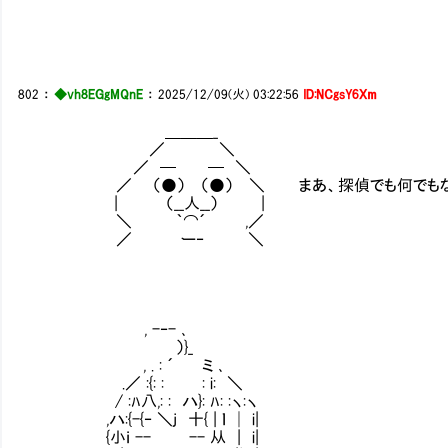
802
：
◆vh8EGgMQnE
：
2025/12/09(火) 03:22:56
ID:NCgsY6Xm
＿＿＿_
／ ＼
／ ─ ─ ＼
／ （●） （●） ＼ まあ、探偵でも何でもないヤル
| （__人__） |
＼ ｀⌒´ ,／
／ ー‐ ＼
, -‐- ､
）}_
, . : ´ ミ ､
.／ :{: : : i: ＼
/ :ﾊ八,: : ハ}: ﾊ: :ヽ:ヽ
,ハ:{-{‐ ＼j 十{ | ｌ │ i|
{小ｉ -- -- 从 | i|