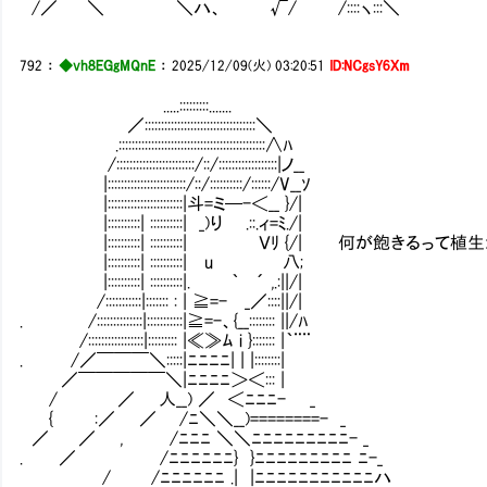
/／ ＼ ＼ハ、 √/ /::::ヽ:::＼
792
：
◆vh8EGgMQnE
：
2025/12/09(火) 03:20:51
ID:NCgsY6Xm
.....:::::::::.......
／::::::::::::::::::::::::::::::::::＼
.:::::::::::::::::::::::::::::::::::::::::::::∧ﾊ
/::::::::::::::::::::::::/::/::::::::::::::::::|ノ__
|::::::::::::::::::::::::/::/::::::::::/::::::/V__ｿ
|:::::::::::::::::::::::|斗=ミ─-＜__ }/|
|::::::::::| ::::::::::| _)り .::.ィ=ﾐ./|
|::::::::::| ::::::::::| Ｖﾘ {/| 何が飽きるっ
|::::::::::| ::::::::::| u 八;
|::::::::::| ::::::::::|. ｀ ´ ,.:||/|
/:::::::::::|::::::: : | ≧=- _／::::||/|
. /::::::::::::::|:::::::::::|≧=-、{__:::::::: ||/ﾊ
/:::::::::::::::::|::::::::: |≪≫ﾑ i }::::::: |｀¨¨
. /／￣￣￣＼:::::|ﾆﾆﾆﾆ| | |::::::::|
／￣￣￣￣￣＼|ﾆﾆﾆﾆ＞＜::: |
/ ／ 人__) ／ ＜ﾆﾆﾆ- _
{ :／ ／ /ﾆ＼＼__)========- _
／ ／ , /ﾆﾆﾆ ＼＼ﾆﾆﾆﾆﾆﾆﾆﾆﾆ- _
. ／ /ﾆﾆﾆﾆﾆﾆ} }ﾆﾆﾆﾆﾆﾆﾆﾆﾆ ﾆ-_
/ /ﾆﾆﾆﾆﾆﾆ .| |ﾆﾆﾆﾆﾆﾆﾆﾆﾆﾆﾆハ