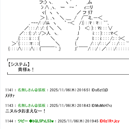
フ::〉 ヽ. ヽ ' ,ム
冫∧ ,ヽ. ー -‐ ´ ｨ::::リ
ヾ{ ヽ ヽ ／ フ ﾘ7
＞ }､ .ヽ ＼ .＿ / /￣ミ､―＜
, -‐‐/: :/iﾑ ヽ ` -＜ /.{: : :ﾏ : ﾏ: : ｀ﾞ'､
／: : : /: :/: :{ ＼ ＼ } ＜: }: : ﾏi: : : ∨
／: : :{: :/: :/＞人 ヽ. .l i: : : }: : : ::ﾏ＜
.{: : : : :i: : : :{ ＼ .ﾉ l: : : i: : : : /;: : :)＜
＞´{: : : : :ﾏ: : ::{ ＼ { /: : :/: : :／ : : /: : : ｀ﾞ
{: : : :∧: : : :∧: : :{￣￣￣｀ .} .l´￣￣/: : :/ : ／: : : :/: : : : : : 
┏━━━━━━━━━━━━━━━━━━━━━━━━━
【システム】
貴様ぁ！
┗━━━━━━━━━━━━━━━━━━━━━━━━━
1141
：
名無しさん＠狐板
：
2025/11/06(木) 20:16:51
ID:sl5zt3jD
ﾒﾒﾀｧ
1143
：
名無しさん＠狐板
：
2025/11/06(木) 20:18:43
ID:MsMkH7rz
ニヌルタおまえなー！
1144
：
ワビー ◆bQL5PxL53w
：
2025/11/06(木) 20:19:45
ID:0z1R+Jcy