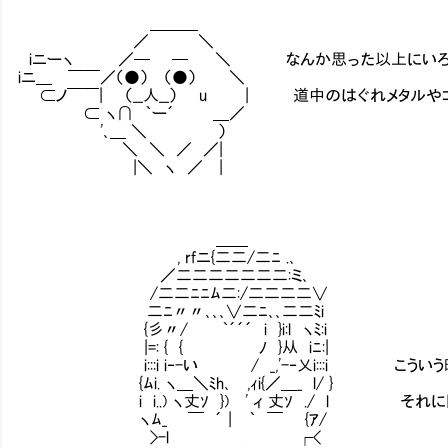
＿＿＿
／ ＼
iニーヽ ／─ ─ ＼ なんか思った以上にいろ
iニ＿ ￣￣／（●） （●） ＼
⊂ノ￣￣| （__人__） u | 道中のはぐれメタルや
⊂ ヽ∩ ｀ー´ ＿／
'､＿ ＼ ）
＼ ＼ ／ ／|
|＼ ヽ ／ |
＿＿
, rfニ{二二/二ﾆ .､
／二二二二二二二:ミ､
/二二ﾆﾆﾑ二:/二二二二∨
二ﾆ〃〃､､､∨二ﾆ､､二二ﾐi
{彡〃/ ｀´´´ i }i:l ヽﾐ:i
|=: { { ﾉ }从 iﾆ:|
i:::i i‐-い / _,'-‐乂i:::i こういう
{ﾑi. ヽ＿＼ﾐh､ ,ｨi{／＿_ l/ }
i i..) ヽ丈ｿ }) ' ィ 丈ｿ ./ l それに
ヽﾑ_ ￣ ´ | ｀ ￣ {ｱ/
>-l ┌<