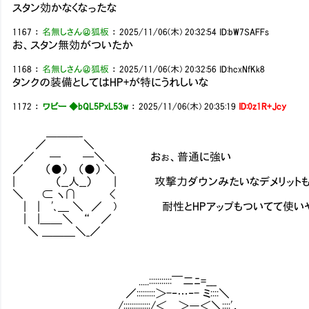
スタン効かなくなったな
1167
：
名無しさん＠狐板
：
2025/11/06(木) 20:32:54
ID:bW7SAFFs
お、スタン無効がついたか
1168
：
名無しさん＠狐板
：
2025/11/06(木) 20:32:56
ID:hcxNfKk8
タンクの装備としてはHP+が特にうれしいな
1172
：
ワビー ◆bQL5PxL53w
：
2025/11/06(木) 20:35:19
ID:0z1R+Jcy
＿＿＿_
／ ＼
／ ─ ─＼ おぉ、普通に強い
／ （●） （●） ＼
| （__人__） | 攻撃力ダウンみたいなデメリットも
＼ ⊂ ヽ∩ <
| | '､＿ ＼ ／ ) 耐性とHPアップもついてて使い
| |＿＿＼ “ ／
＼ ＿＿＿＼_／
.....:::::::::::￣二ﾆ=___
／:::::::::＞-‐…‐- ミ::::＼
/:::::::::::::/＜＿＞―＜＼::::'，