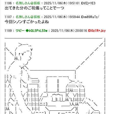
1106
：
名無しさん＠狐板
：
2025/11/06(木) 19:51:01
ID:ifZj+YE3
出てきた分のご祝儀ってことで一つ
1107
：
名無しさん＠狐板
：
2025/11/06(木) 19:59:44
ID:m89RaTz/
今回シノンすごかったよね
1109
：
ワビー ◆bQL5PxL53w
：
2025/11/06(木) 20:00:16
ID:0z1R+Jcy
￣￣￣￣￣￣￣￣￣￣￣￣￣￣￣￣￣￣￣￣￣￣￣￣ .|
| ＞―-..、 ／ |
l＼ / __ ｖ ／
| ＼ } r ｖ'´ } ／ .|
| 从, } _〉 ／ |
l ／ ､_ﾉ ／ |
| / ‘v〈＼ ／ .|
′ .:} `､ ￣￣￣￣￣￣￣￣￣￣￣| |
| {: 〉 ::.. ,′ }:..＿__ ┌―― ――┐ ｜ .|
|∧{ {＼_ ′::::::::) .:| || ＞‐...-..、
|: ∧ | ヽ,,{ ￣￣|:. :| || /::::::::::ヽ::::ヽ |
| }:'、 、 _}:::|:::|:::| __|_______.||＿__|::|从::
| {:∧ ∨ :}:: |:::|:::| ./___) ..宀宀┐ |〈 ∨|::|:::::| |
| /＼:'、 ∨{ : |:::|:::|// .|__|l...|_|_,从^L|::i:|::|::/_｀丶、 ｜
|: {＾ヽ ∧ ∨::::|:::|:::|ニﾆ〕＿＿ ＿＿)人从''"⌒＼ ＼ |
|从 | :、 ＼ l:::|:::| ＼＿＿＿＿＿_／〕{ , ＼___ ｜
|: }＼ | `､ ∨ニﾆﾆ〕 | r ―ﾆニニ∧ ..: {／:::::::} ｜