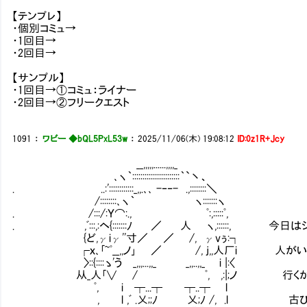
【テンプレ】
・個別コミュ→
・1回目→
・2回目→
【サンプル】
・1回目→①コミュ：ライナー
・2回目→②フリークエスト
1091
：
ワビー ◆bQL5PxL53w
：
2025/11/06(木) 19:08:12
ID:0z1R+Jcy
__,,,,,......,,,,_
､ヽ｀:::::::::::::::::::::::｀`丶、
. ..:'::::::::::::_,,.､､ -‐‐- .,::::::::＼
/::::::::､ヽ｀ ヽ:::::::ヽ
. /:::/:Ｙ⌒:., ﾟ:,:::::ﾟ,
. ,ﾞ:::,:ヘ{:::::::ﾉ ／ 人 ヽ,::::::,
{ど,γiγ''寸／ ／ /, γvぅ:┐
┌ｘ､｢~ﾟ__,,ノ｣ ／ /, j,,人厂i 人がい
〉::{::::ゝ'う _,,,...,,_ _,,..,,_ i |:〈
从_人｢∨ / ﾟ, ,:|;ノ 行くか分かり
ﾟ, i ┬...┬ ┬..┬ l
, l ,ﾞ .乂;;ﾉ 乂;ﾉ /, .l 古びた