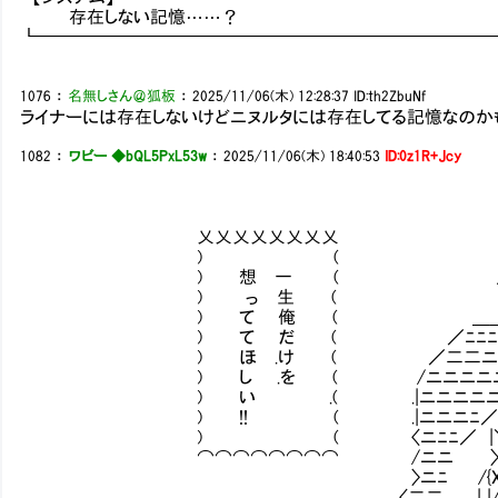
存在しない記憶……？
┗━━━━━━━━━━━━━━━━━━━━━━━━━
1076
：
名無しさん＠狐板
：
2025/11/06(木) 12:28:37
ID:th2ZbuNf
ライナーには存在しないけどニヌルタには存在してる記憶なのか
1082
：
ワビー ◆bQL5PxL53w
：
2025/11/06(木) 18:40:53
ID:0z1R+Jcy
＿＿ 乂∨
斗≦:i:i:i:i:i:i:i
乂乂乂乂乂乂乂乂 ／／才´ ｀ ＜:i:i:i
) ( / /／ )＜:i:i:i:i
) 想 一 ( / / _,,,イ} ( .ハ:i:
) っ 生 ( oｨ vｯ} 乂{ii,,,,_〉八 
) て 俺 ( ＿＿./ ﾞﾞﾞ／ ｨ vｯY.
) て だ ( ／ﾆﾆﾆﾆ| ヽ ﾞﾞﾞﾞ ﾟ ／:
) ほ .け ( ／二二ニﾆ| ﾄ＼ 
) し .を ( /ニニニニニ| 〈/
) い .( .|ニニニニニ人 ￣ 
) !! ( .|ニニニﾆ／ 〈￣
) ( 〈ニﾆﾆ／ |＼ ／
⌒⌒⌒⌒⌒⌒⌒⌒ /ニニ 〉 -─
〉ニﾆ /{Xイ￣￣￣￣
〈二二 .| |/ .| ／