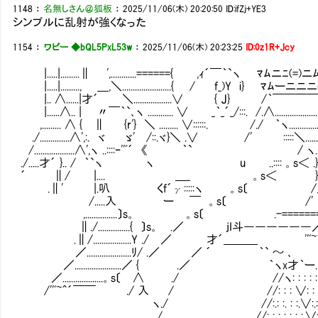
1148
：
名無しさん＠狐板
：
2025/11/06(木) 20:20:50
ID:ifZj+YE3
シンプルに乱射が強くなった
1154
：
ワビー ◆bQL5PxL53w
：
2025/11/06(木) 20:23:25
ID:0z1R+Jcy
|.....|.........∥ ',............======{ ,ｨ´￣｀`ヽ ﾏﾑニﾆ(=)ニﾑ＼.....
|.....|........., ＿,＼.......................{ / f_)Y i} ﾏﾑーニニ
|.. ∧......|才´ ＼..................∨ { J} /｀￣
|......∧.. | 〃￣｀`､ヽ ............ ∨ _｀_´_/:::. /.∧...........................
,......... ∧ { ∥ {r'} ＼ ......... ∨::::::. /./ ｀ヽ..........................
./..............∧',:. ヾ ゞ' /::.ヾ}＼ .∨ /' :::::＼.....................
/...................∧',ヽ ..::::ｰ''ﾞ´ 《 ｀` / ヽ..............
./.....才´ }.. / ｀`ヽ ヽ u ..:::: 。s＜ .}.....|....
´ ∥/ |.... ＿_ 。s＜ }...∥.............
.∥' |.叭 くf´γ:::::ヽ 。s〔 /／} ............
/.....入 ー ￣ 。s〔 /' ∥.........
,...............〕s。 。s〔 .-=======∥....
∥./...............{ 〕s。 .／ jI斗――――――／..
.∥/..................Y ./ ／ 才´＿＿＿ ''ﾞ~
／.....................ﾘ/ .／ ／ ´ ｀` ～ ､
／......................／ { .／ ｀ヽx才｀ー. 
／...................。s〔 ∧ ./ //ヽ: : : : :
/''ﾞ~＾´￣￣ ./ 入 / //: : : ∨: : : : :
ヽ./ //:.: :. : :.∨:.: :. : : :
/ //: : : : : : :.∨:. : : : : :