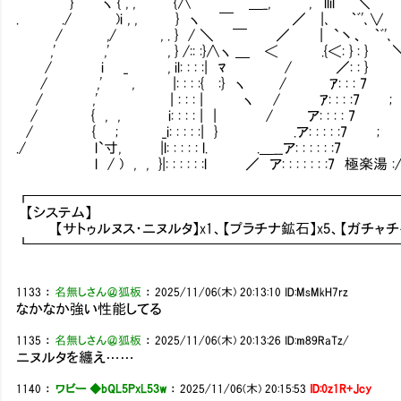
} ヽ { , , {∧ ＿_, ,' llil '
. ./ )i , , } ヽ ￣ ／ |､ ｀ﾞ'､∨ 
/ ,/ , . } / ＼ ￣ ／ | `丶、 ｀ﾞ'､
,' ,' , } /:: :}∧ヽ ＿ ＜ .{＜: } 
/ i _ , il: : : :| ﾏ / ／: : } ∨
/ ,' , |: : : :{ :} ヽ / ｱ: : : 7 
/ ,' | : : : | ヽ / ｱ: : : :7 ; 
/ { , , i: : : : | | / ア: : : : 7 i 
/ { ; _i: : : : :| } .ア: : : : :7 ; . {:
./ l`寸, |l: : : : : l. .＿__ア: : : : : :7 ,i {: :
l / ) , , }|: : : : : :l ／ ア: : : : : : :7 極楽湯 :/ }: :
┏━━━━━━━━━━━━━━━━━━━━━━━━━
【システム】
【サトゥルヌス・ニヌルタ】x1、【プラチナ鉱石】x5、【ガチャチケ
┗━━━━━━━━━━━━━━━━━━━━━━━━━
1133
：
名無しさん＠狐板
：
2025/11/06(木) 20:13:10
ID:MsMkH7rz
なかなか強い性能してる
1135
：
名無しさん＠狐板
：
2025/11/06(木) 20:13:26
ID:m89RaTz/
ニヌルタを纏え……
1140
：
ワビー ◆bQL5PxL53w
：
2025/11/06(木) 20:15:53
ID:0z1R+Jcy