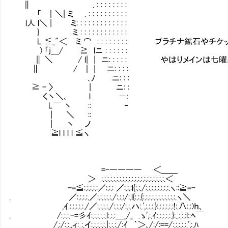
∥ . : : : : : : : :
「 ｜＼| ミ . : : : : : : : : : :
l人 l＼ | ミ: : : : : : : : : : : : :
} ミ : : : : : : : : : : : :
L ≦_"＜ ミ ⌒ : : : : : : : : プラチナ鉱石や
) 「j＿/ ≧ lニ : : : : : :
∥ ＼ / l| | ニ: : : : : やはりメインは七
∥ / ｜ | ニ: : : :
､ﾉ ニ: : :
≧ - 〉 | ニ: :
く丶＼､ l －:
L￣ 丶 :: ‐
| ＼ ::
| 丶 ノ
≧l l l l ≦ヽ
=-―――― ＜＿＿
＞ :.:.:.:.:.:.:.:.:.:.:.:.:.:.:.:.:.:.:.:.:.＜
-=≦:.:.:.:.:／:.:.: ／:.:.:l{:.:./:.:.:.:.:.:.:.:.ヽ::≧=-
. ／:.:.:.:.／:.:.:.:.:./:.:.:/:.l{:.:.{:.:.:.:.:.:.:.:.:.:.:.ヽ＼
,ｲ.:.:.:.:.:./／:.:.:.:./:.:.:/:.:.ハ:.',:.:.:.}:.:.:.:.:.:!:.八:.:)ｈ､
. /:.:.:.-=彡ｲ:.:.:.:.:.l:.:.:＿_/_ .ゝ',:.ｲ:.:.:.:.:.}:..:.:.:l::ﾍ￣
/.:/:.:.,ィ:_:.イ:.:.:.:.:.|:.:.:./:ｲ ｀＞､/:/:==