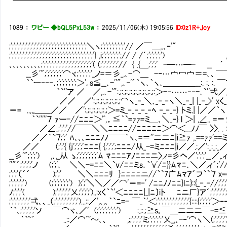
┗━━━━━━━━━━━━━━━━━━━━━━━━━
1089
：
ワビー ◆bQL5PxL53w
：
2025/11/06(木) 19:05:56
ID:0z1R+Jcy
;';';';';';';';';';';';';';';';';';';';';';';';';';＼ヽ;';';';';';'
;';';';';';';';';';';';';';';';';';';';';';';';';';';';'} ,i;';';';';';';// / /
､､､､､､､､､;';';';';';';';';';';';';';';';';'( (;';';';';';'// { .{＿;';';' -─…─-
__彡'";';';';';';'⌒ヾ;';';';';'_ノ=＝彡_,､-⌒＿ -‐…宀冖宀＝=､、￣￣｀`ヽ､:. :.
｀`ー‐‐‐､;';';';';';';＞'｡s≦__､-''",､‐'´｀ヽ､｀ヽ､＿＿＿＿__:. :. :. ￣アアミs
｀`''ア ／ ／,.､-'":.;:.;:.;:.;:.;:.;:.;:.;:＞-‐……‐‐-､`''弌／
／／ ／':.;:.;:.;:.;:.;:.;⌒ヽ_‐_＼､_‐_‐ヽ＼_‐_| |_‐_>' 
＝= ..,,,＿＿／／ ／':.;:.;:.;:.;:.;＞=ミ_‐_‐_‐_‐ﾍ ‐_‐_‐} トミ.| |／／｀ヽヽ／'ヘ寸
｀`'''''７ ｧー-//ﾆﾆﾆ＞'ﾞ,，≦｀`=ｧｧ=ミ＿､＼_‐} l ＞| ,∠.. =＝彡,｀Yﾆﾑﾏﾆﾆ:::::
／∠_;';';'//￣￣＼＼ﾆﾆﾆﾆ//ﾆﾆﾆﾆﾆ＞⌒＜__ﾉﾉ￣ 〉〉. . : : }::::}ﾆﾆﾑﾏ
／／｀`'7;';' ﾊ､､､ﾆﾆﾆﾉﾉ￣￣｀ヽ､=＝''二二ﾆ|i≧ｧ ,.==ｧｧ'==ミ_ノ ノ､､ﾆﾆ))､ﾆﾆ}
／／ (;';'{ {j';';';'ﾆﾆﾆ{ {;';';';ﾆﾆﾆ/从_-=ミﾆﾆﾆ|i／／.:／':_
__彡'";';';') ,､,_从 ゝ;';';';';';';'ﾑ ﾏﾆﾆﾆｱﾉﾆﾆﾆニ〉,ｨ=彡ヘ／';';';'
''"´;';';';'ノ (;';'､ ＼＼-=ﾆﾆ＼`v/ﾆﾆミs｡｀'v'/ﾆ}}ﾑﾏﾆ､＼／,ィ´;'//;'
;';';'（´´ );';'㍉ ＼＼ﾆﾆﾆﾘ }ﾆﾆﾆﾆニ//｀`7广ﾑﾏｱ´フ｀`'7 x==＝
;';';';';') (;';';';';';') );';'＼＼／／⌒'＝=‐' /ﾆﾆﾉﾉﾆﾆ}lﾆ}::{_‐_‐//;';';
ﾉ;';';'( );';';';';'乂;';';';')..:xく｀`'＜ﾆﾆﾆﾆ|_|ﾆ〕iト ∟ﾆニ厂}ア´;'
;';';';';';';'弌､、_（;';';';';';';';')...::／',､,､｀`ﾆ=- ￣_｀'＜;';';';';';';';';'
｀`､;';';';';'ソ ￣⌒ヾ､／' (;';';';';';';') :.;:.;≧s｡￣＿二二二￣-=≦ ,,､=＝
｀`~´ ..::／⌒^'～､、 ,;;';';';'ミ;';';';';'乂_,､-‐'⌒ヽ＼(;';';';'