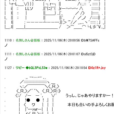
|. └r-L,＿_∨} } } ｜┐r‐┐ || ∧:..::: '、::::::: } ｜
| i| :: LLソ .||~{ﾆ}~ﾞ{ .|r―～～～ ∧ ::::::::::} ｜
| ｌ| :: ｜ ||＿＿_} ...|ﾞ_ ／ /〉 |::::::::, .｜
l.. || :: | || ||:ﾞ_ / ／_ノ /::::::::|| ..|
| ｌ| ; ――――┴――‐‐.||:＞ '"/／ _,,..､丶´::::::: ;亅 _|
|＿..ｌ| ＿＿|＿＿＿＿＿＿＿＿ / ＞''~＿＿⌒└L彡^V..._|
1110
：
名無しさん＠狐板
：
2025/11/06(木) 20:00:56
ID:bW7SAFFs
ノ
1111
：
名無しさん＠狐板
：
2025/11/06(木) 20:01:07
ID:sl5zt3jD
ノ
1127
：
ワビー ◆bQL5PxL53w
：
2025/11/06(木) 20:10:54
ID:0z1R+Jcy
. ,､ -‐…‐- ､,
／::::::::::::::::::::::::::::::ヽ ＿
. ヽ::／￣￣￣￣＼〈_只_〉
. 〈_只_〉／´｀＼ 〈_只_〉只::》
〈::/ /― ― '， ∨´ うっし、じゃあやりますかー
. | !● ● ! .| |
. | 〈 ワ | | | 本日も合いの手よろしくお願
. | |`ｰ‐ｧｖｒ―| | |
. |. ,ｲ:〈_只_〉::::| | |