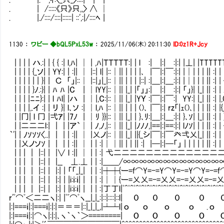
. | /:::::《只》只,,〉 ∧ │
. |./::::/::::|::::::| ::',:|/::::ﾍ |
1130
：
ワビー ◆bQL5PxL53w
：
2025/11/06(木) 20:11:30
ID:0z1R+Jcy
| | | | ハ.:| | { { :| l,ﾊ| │ | ,ﾊ|ＴＴＴＴＴ:| | l :| |:| :|:| |⊥| |TTTTT
| | | | {_ソ| | YY:| | :|| │ |::| l| |::│|| | | | |､ |￣|:|￣:|:| |│| | | || :|
| | | | | | }| | Ｃ 「」|::│ |::|」|_|::│|| | | | |::| :|＿|:|＿:|:| |│| | | || :
| | | | }ﾉ.:}| | ﾊ ﾊ |C | │lYY|::│|| |_| |「」」:| |:| :|:| 「」}| |_| || :| |
| | | |ﾆﾆ}:| | l ﾊl| |ハ | │|,C:|::│|| |_| |YＹ :|￣|:|￣:| YY:| |_| || :| |
| | | |,.イ :| | リ }| l､ソ :| │l,ﾊ |::│|| | | | ()､ |￣|:| rz「|ｪ()､| | | || 
| |冂| l 冂 |弌ｱ| |7ﾉ | │ﾘ }}|::│|| |_| | }､ﾘ:|＿|:|＿:|:| }､ｿ| |_| || :|
| |二二二l:| | | |ア`│ | ﾉ,ﾉ,|::│|| |_| |ﾉﾉﾉ,|==|:|==:|:| lﾉｿ| | | || :| 
｀'| | ﾉｿｿｿ〈..| | | | :|| │ |乂ノ|::│|| |_| ||{_シ|￣|:|￣癶弌乂|_| || :| | 
| |乂ノソｿ | | | | :|| │ | | :|││|| | | || :| |─|:|─「」 | | | | | || :| | | 
| | | | |::| | |∨ l :|| │ | | :| 弋二二二二二二二二二二二二二二二二ナ | | |
| | | | |::| | |__Ⅵ⊥.⊥ | | :|＿＿/∞∞∞∞∞∞∞∞∞∞∞∞∞∞Ⅵ_|_i|_| | 
| | | | |::| | |:| | 「「_|_| | | :|┼┼{ー=f⌒Y=-=Y⌒Y=-=Y⌒Y=-=f⌒Y=} | |:|:
| | | | |::| | |:| | |i:ｉ:ｉ| | | | :|││{ー=乂乂=-=乂乂=-=乂乂=-=乂乂=} | |:|:
| | | | |::| | |:| | |i:ｉ:ｉ| | | | :|丁丁l|ﾟ^ﾟ^ﾟ^ﾟ^ﾟ^ﾟ^ﾟ^ﾟ^ﾟ^ﾟ^ﾟ^ﾟ^ﾟ^ﾟ^ﾟ^ﾟ^ﾟ^ﾟ^ﾟ^ﾟ＾
r'ﾟ⌒ﾟ＜二二ヽ|:| |ﾟﾞ⌒ﾟヽ__|_|_:|::|::::|::l| ０ ０ ０ ０ ０ 
|:|===ｉ|:|===ｉ|:|:|＝＝＝|::|_|_|_,|┴┴l|о о о о .о о:|_|::
|:|===ｉ|:|⌒ヽ|:|:|､ヽ｀ヽ｀＞========| O O O O O |