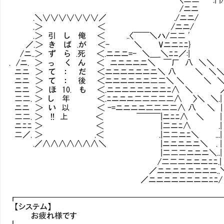
/ニニ | ／ニニニ
.＼∨∨∨∨∨∨∨／ ./ニニ/ .／
.＞ ＜ /ニニ/ /ニニニニ
.＞ 引 し 俺 ＜ ..〈￣￣＼ハ/二二 ' 
／.＞ き ば .が ＜- ＼ Vニニﾆﾆ} .|
/ニ..＞ ず ら .死 ＜.ニニニ=- ＼＿_＼ﾆﾆ／:|
. /ニ. ＞ っ く ん ＜ ニニニニニ＼ ￣厂 八 
ニニ ＞ て ： だ ＜ニニニニニニニ＼ 八 ＼ ＼＼
ニニ ＞ て ： 後 ＜ニニニニニニ二二＼ ＼ ＼ ＼＼ 
ニニ ＞ ほ 10. も ＜.ニニニニニニニニﾆ∧ ＼ ／
二二. ＞ し 年 ＜.ﾆニニニ二二二二二∧ 〉＼ 
ニニ ＞ い 以 ＜ -=ニニニニ二二二二∧ 八 ＼ |
二二. ＞ !! 上 ＜ ￣￣￣|ニﾆﾆ∧ ＼ | 
ニﾆﾆ ＞ ＜ |二ニﾆ∧ .| て で 
二／. ＞ .＜ .|二二ニﾆ＼ ...| ：
.／∧∧∧∧∧∧∧＼ |ニニニニニ＼ . | 
|二二二ニニニ＼..| !! .
/二二二ニニニﾆﾆ.|
／ニニニニニニニニ..＼＿＿＿＿
／ニニニニニニニニﾆﾆ
┏━━━━━━━━━━━━━━━━━━━━━━━━━
【システム】
お疲れ様です