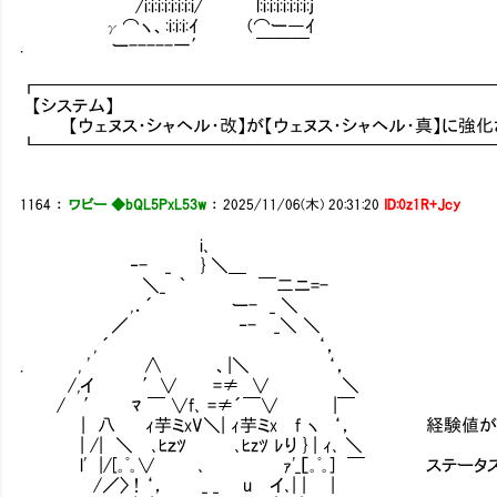
/i:i:i:i:i:i:i:i/ l:i:i:i:i:i:i:i:j
γ⌒ヽ、:i:i:i:ｲ (⌒ー―ｲ
. ー-----一′ ￣￣￣
┏━━━━━━━━━━━━━━━━━━━━━━━━━
【システム】
【ウェヌス・シャヘル・改】が【ウェヌス・シャヘル・真】に強化
┗━━━━━━━━━━━━━━━━━━━━━━━━━
1164
：
ワビー ◆bQL5PxL53w
：
2025/11/06(木) 20:31:20
ID:0z1R+Jcy
i､
‐- _ } ＼＿
＼_ ｀ ￣二ニ=-
,．´ ー- _ ＼
／ ‐- _＼ ＼
, ´ ‘，
. , ' ∧ 、|＼ ‘，
/,イ ′∨ =≠ ∨ ＼
/ ′ ﾏ ￣ ∨f､ =≠´￣∨ |￣
| 八 ｨ芋ミxV＼| ｨ芋ミx f ヽ ‘， 経験値が
| /| ＼ ､ﾋｚﾂ ､ﾋzﾂ ﾚり } | ｨ､ ＼
l' |/[｡ﾟ｡∨ ､ ｧ'_［｡ﾟ｡] ￣ ステータ
/／〉 ! ‘， _ _ u イ､| | |