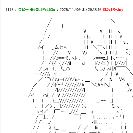
1178
：
ワビー ◆bQL5PxL53w
：
2025/11/06(木) 20:38:46
ID:0z1R+Jcy
/ ＼
/ {
/ l V ﾊ l l ヽ
,' / i ﾄ、 l l l l ﾊ
/ l l__V__ l l l l ゝ、__ 
/イ _,厶匕ﾍ l l ＼￣ヽl .l l l _ 
l // V Vﾉ `ヽ _l l l .l ゝ、
l /l/,ｧ==-ﾐ、ヽﾄ 、 { _,ｨ===z,,l lヽr---┐
/ / {ｲ { ///il ゝl l///::l 〉 l }
/ _ｨi l , 弋_/ｿ 弋 _.:ﾉ 从|ﾉl￣￣＼
-‐ｲ//ﾑ ﾄi __ _ , ﾉ | V ＼ 
／ ｀¨Y/.ﾊr-ｲ//Y/ﾑ- 、＿ , ィ l :N Vﾍ
／ / /ｲ{-┘///////ﾑ `＜Vﾍl＼| 
./ l /l///////////l ￣￣￣ i ﾉﾊ 
/イ ハ{ / V ////////// l 
l l }___.V///////// __ -- _{
, { ／> 、 }//////// (ヽ- '￣_ _ -ミ ヽ
ゝイ／. . .l￣ -= _/// ＿ ィ. . . . . . . . . .ヽ ',
/￣]. . . / ￣ } li. . . . . . . ┌‐┴l
/ /´. . ./ { ｨiil. . . . . . .└‐┐ ,
/ / ﾐ=z__ / ／ lii. . . . . i. . . .. l l
l l. . . . . / /. . ￣. .-==ﾉ ヽ, ---iﾑ. . . . .ヽ. . . l l