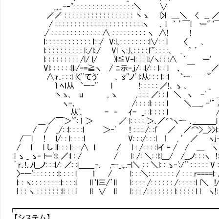
_,,..-‐'': : : : : : : : : : : : : : : :＼
／／ : : : : : : : : : : : : : : : : : : 丶ゝ l〉l ＿＼ 〈 _
/ : : : : : : : : : : : : : : : : : : : : : : :ヽ ､ l ｀ ’￣l 
./ : : : : : : : : : : : : : ∧ : : : : : : : : : ヽ ∧!
ｌ: : : : : : : : : : : : ｌ: :/ V:l､: : : : : : : :l∨: : l 〈 
l: : : : : : : : : : l:./l:./ Vl ヽ:.l､: : : :.l'": : : :､ _ ｀ ´ 
l: : : : : : : : : /l/ l/ )l≦V‐l: : : l:/ヽ: : :∧ ｀ ー' ／/:
Vl: : : : : :ｌl:/ｰ=≧ヽ / ﾆ示‐,j/: :l/: : l: : l 、 ￣ ／/ /:/:
∧:r､: : :l l<¨てうﾞ ､ ゞ''ノ' l:从: : : l: :l ｀ー──'" .//: : : 
'l ﾍｌ从 ｀ー‐'' l !: : : : : ／!､ ゝ ､ _ //: : : : :
丶ゝ､ u , ゝ , : : : ／: : l ＼ ヽ -' _/＼: : : : : :
ヽ-､ /: : : :ｌ: : : : l ＼＿_, -'" / : : ＼: : : : 
从'､ - ‐ ｲ- _: :l: : : : l /: : : : /: : : 
___ ／￣＞'": ｌ ＞ ／ l: : : : ＞､／⌒ヽ-‐ ､＿＿＿l : : : /
/ / _/: :l: : : :l ＞‐' ! : : : /: :l' ／ ／⌒>__>>l: : : /: :o: :
/￣l ! l/: : l: : : :l V: : :/: : :l ｌ , ' ／ ヽj-､:/======
/ l l し ll: : : l: : :∧ l / l : /: : : :lイ ‐ / / ＿ ヽヽ＼‐-,,.. _
l ゝ _ ゝ‐ lー':l: ／:l : / / l: /: ＼: :l:l___/ /__ノ: : :ヽ !: l: : : : :
' r､!､ﾉl__ノ: : :l/: ／: :l＿＿‐､ ,-‐_,,..-l＼ : : ＼l: : ゝ‐':/¨ : : : : : V : l: : :
〉ｰー': : : : : : :l: : : : l ｌ / l: : :＼: : : : : : : / : : : r====l: /: : : :
l: : ヽ: : : : : : : :l: : : :l ll‘l三/’ll l: : : : /: : : : : : /: : : : :l l＼ !/: : :
ｌ : : ヽ : : : : : : :l: : : l ll ∨ ll l: : : /: : : : : : : l: : : : : l l ヽ!: : : : :
┏━━━━━━━━━━━━━━━━━━━━━━━━━
【システム】