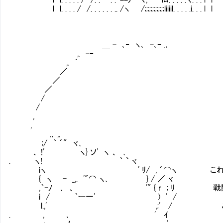
l l. . . . / /. . . . . . .. /ヽ /;;;;;;;;;;;;;liiiil. . . . .i. . . l l
＿ - ､‐ ヽ､ -､ｰ .､
,. -‐
,. ´
／
／
／
/
/
,
,
.､ ,.
;/ ｀ ´" ヾ､
、 !' ヽ} ソ' ヽ 、 ､
. ヽ! ｀ ` ヾ
iヽ ' ﾘ/ , ´⌒ヽ これは俺に
{ ヽ - _,. '"⌒ ヽ､ } / ／ ヾ
,｀ｰﾉ ､ 、 '" { r ; ﾘ 戦闘システ
i / ｀ー一' ) ' /
l.,' ,;' / これは『ライナーは斜
. , ､ ' ｲ