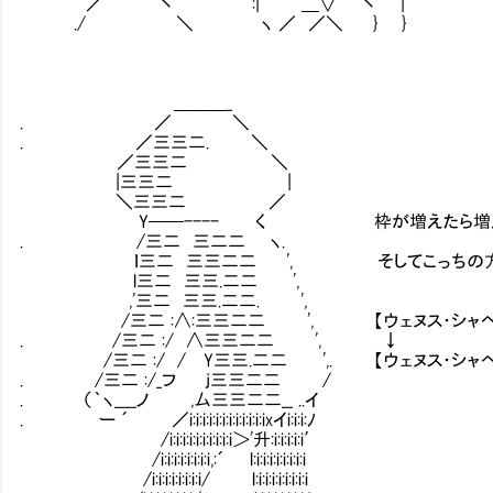
／ 丶 :| ＿∨ 丶 | .
./ ＼ ヽ ／ ／＼ } } 
＿＿＿_
. ／ ＼
. ／三三二. ＼
／三三二 ＼
|三三二 |
＼三三二 ／
Y──---- く 枠が増えたら増えたで今度
. /三二 三二二 ヽ.
ｌ三二 三三二二 ', そしてこっちの方は
l三二 三三.二二 ',
,'三二 三三.二二. ',
/三二 :∧:三三二二 ', 【ウェヌス・シャヘル・
. /三二 :/ ∧三三二二 ', ↓
/三二 :/ / Y三三.二二 ',. 【ウェヌス・シャヘル
. /三二 :/_フ j三三二二 /
. （｀ヽ____ノ ,厶三三二二__ ..イ
. ー ´ ／i:i:i:i:i:i:i:i:i:i:i:ixイi:i:i:ﾉ
/i:i:i:i:i:i:i:i:i:i＞'升:i:i:i:i:i′
/i:i:i:i:i:i:i:i,:´ l:i:i:i:i:i:i:i:i
/i:i:i:i:i:i:i:i/ l:i:i:i:i:i:i:i:i