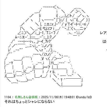
, -‐‐‐‐＜ヽ､ _,....._
__,../ i ＼ ／ .>-､＼
.／ |i i| ､_,...}∠ト./ .／ヽ､ヽ
／ ヽ .| ヽ----‐".|´};;;/ .{ ヽi｀ﾞi{､_／ .} }
.／ ＼ |､ ﾆエﾆr,.|-"´/ yﾞTイﾞ‐ﾄ-iﾞ.-ri /
|＼ ＼ _,.-i|.弋j;;iフ i _,../ ｀ﾞ‐..|',ﾞ〈ヽ.....二ァ'
∠ﾆ.>＼_／;;__j-1､ﾞTﾆ‐'7 / .ヽ､ -';;;;;
ﾑ-ﾆエ‐'...|;;;;;;__,..-";;__|;;7,／ ￣ ´
./" -‐‐i‐‐-iヽ、_j-イ_７r7´ はぐメ
./ ／´￣￣_,...ﾆヽi_,.- ';;;ノ／|i
i/ ,..-‐"´ ＼ヽr "､./.}...._ そ
/"´ ,-‐‐ヽ/.iﾌノ/´ , ｀ヽ、＿
./ ._＿__/´￣｀i .V ヽ〈 ./＞-‐" ',
| _..-Y .| ', _.--､i }.Yi___..-‐‐' -',
|' | | ,.-‐ .|{＿＿j==７ .|＿|＿＿_ .',
.| ＿_ i ,-―､|<__..-"| i ./ r ij､ | i ､
.i{＿__.}iﾞ―‐" ', |＿,ィ__./ i ＼｀ ‐-- '-‐" ＼
＼ ヽ､＿_,〉‐‐" ＼ ｀ T ´￣￣￣￣.|
｀￣´ ＼_|＿＿＿＿＿j
1104
：
名無しさん＠狐板
：
2025/11/06(木) 19:48:01
ID:undo/IcD
それはちょっとシャレにならない