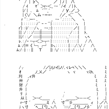
´ / | |r＼ ／ | ﾉ｜ 八
/ ｲ ﾏ´ ＞r‐＜_ -‐ ´/イ / } ﾄ､
|/ | ､ ﾑ ｀￣_´ / У､／__〉
| 〈∨ ＼ム -＝=‐ /／_ ＜´ ＼
r '´: .ー- ､ _ -‐ ´.: : : : :＼ ヽ
. |: : : : : : : :/｀ ｰ - '´|: : : : : : : : : : : : :ヽ |
r'|: : l/ : : :/ヽ _ -‐.:::|: : : : : : : : : : : ／:| |
|:|: :/ : : :/::::::::||:::::::::::::|: : : : : : : : : :/ : : :| ﾄ､
|:|/: : :／ :::::::::||:::::::::::::|: : : : : : : :､.': : : : :| ヽﾍ
ﾚ. : /ｰ -┬＜＞┬- |: : : : : : : : :l : : : : | / ∧
ﾑ :/|≡ 《└┐┌┘ |ｌヽ.: : : : : : :|: : :./:.∨ / ∧
ﾑ:/: :|: : : || Τ ||: :∨ : : : : :|: :/: : : ∨ ∧
/γ /／|ﾉjﾉイ|ノ/､ヾレﾍ＼＼＼ ﾐ
ｵ ,ﾉ_乂／ ´ ヽ ヾ ヾﾐh､ ﾐ
.刋 ,.ィ升 ﾐ .ﾐ
卅 / ﾐ .ﾐ
犲 / ﾐ i
升 | ﾐ. |
ﾘ .i ,' } |
从 |. ＞-＜＿＿ , ､' ＿＿_＞――＜ i 
r-寸 ´ ＿＿＿ミ ∧ 寸￣彡＿＿＿___ ィ } .／∧
.i ヽ寸 ｀ﾍ＿〔勺__ヽ∧ '::::::/＿〔勺__.ノ彡´