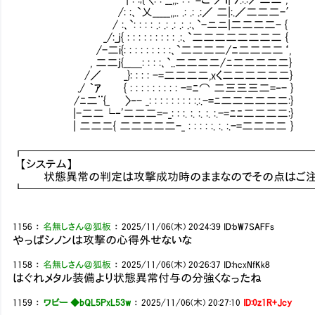
/: :､`乂_____,,.. .: .: .:／ 二|:.／二二二-′
/ :､`: : : : .: .: .: .: .:､`-ニニ|二二二二- {
_/:_j{ : : : : : : : : : .:､`二二二二二二二二 {
/-二i{: : : : : : : : :､`二二二二/ﾆ二二二二‘,
, 二二j{__＿: : : :､`..二二二二/ﾆ二二二二二}
/／ _}: : : : -=二二二二,xく二二二二二二}
./ ｀ｱ { : : : : : : : : : -=ﾆ⌒ 二三三三二=‐- }
/ﾆ二¨{_ 〉‐- _: : : : : : : : :.:.-=ﾆ二二二二二二:}
|-二二└‐'二二二=-_: : :. :. :. :. :.-=ﾆﾆ二二二二:}
| 二二二{ 二二二二二-_ : : : : :. :. :.-=二二二二 }
┏━━━━━━━━━━━━━━━━━━━━━━━━━
【システム】
状態異常の判定は攻撃成功時のままなのでその点はご注
┗━━━━━━━━━━━━━━━━━━━━━━━━━
1156
：
名無しさん＠狐板
：
2025/11/06(木) 20:24:39
ID:bW7SAFFs
やっぱシノンは攻撃の心得外せないな
1158
：
名無しさん＠狐板
：
2025/11/06(木) 20:26:37
ID:hcxNfKk8
はぐれメタル装備より状態異常付与の分強くなったね
1159
：
ワビー ◆bQL5PxL53w
：
2025/11/06(木) 20:27:10
ID:0z1R+Jcy