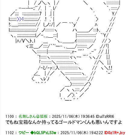
| / ノ＼.ヽ | / ＼ ヽ::::::::::::::|
,. -―┴‐;;'´/. | ﾞ, l/ ヽ ｀､:::::::/
／;;;; ::;;;;;;;;;;;;;;;;;7 | .| | 
l;;;;;;;:
>>1
;;;;;;;;;;;;;;;/. .! ,' | / 〉 .//
!;.,,,,,,,;;;;;;;;;;;;;;;;;;;// l_ノ;:/| ／ ￣ ｀`y' ﾊ //
l;;;;;;;;;;;;;;;;;;;;;;;;;;;;;/ ノ::::::::::ヽ ハ＿＿_／::::ﾄ
ヽ、;;;;;;;;;;;;;;;;;;;;l／-､,,,＿::::| |::::::::::::::::::::;'
|ﾊ/V＼ﾄ､l ＿ ｀ヽ､＿＿_,ｲ::::::::::::::::::/ // 
ヾ三___／:::::/｀`'ー- ､,＿__/:::::::::::_／ ,//
＼:::::::::::|:::::::::::::::::::::::::,:r‐ ''"´ ,.-'´ // .|.|
｀!:::::::ヽ:::::::::::::::::::::ヾヽ-‐ '"´ヽヽ,// 
｢::::::::::::＼:::::::::::::::::::ヽ. //＼ 
/-ﾐ/‐ｧ:::入::::::::::::::::::::ヽ. // ヽ＼!
∠_ | /／ .＼::::::::::::::::::ヽ. // ｀ｰ′
〈. ヽﾚ'ﾉ ＼::::::::::::::::::ﾞ,//
｀` '' ´ ＿）:::::::::::::／〉
／ ヽ ヽ;::::／／
l ／>.｀ ／
｀ 'ー‐ '' ´
1100
：
名無しさん＠狐板
：
2025/11/06(木) 19:36:45
ID:ul7zRRI6
でもね宝箱なんか持ってるゴールドマンくんも悪いんですよ
1102
：
ワビー ◆bQL5PxL53w
：
2025/11/06(木) 19:42:22
ID:0z1R+Jcy