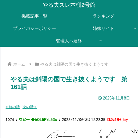
やる夫スレ本棚2号館
掲載記事一覧
ランキング
プライバシーポリシー
姉妹サイト
管理人へ連絡
ホーム
やる夫は斜陽の国で生き抜くようです
やる夫は斜陽の国で生き抜くようです 第
161話
2025年11月8日
« 前の話
次の話 »
1074
：
ワビー ◆bQL5PxL53w
：
2025/11/06(木) 12:23:35
ID:0z1R+Jcy
_,,..-─,‐ / ,v/￣￣￣ヽlv
／: : :'ー──- _ v v" 