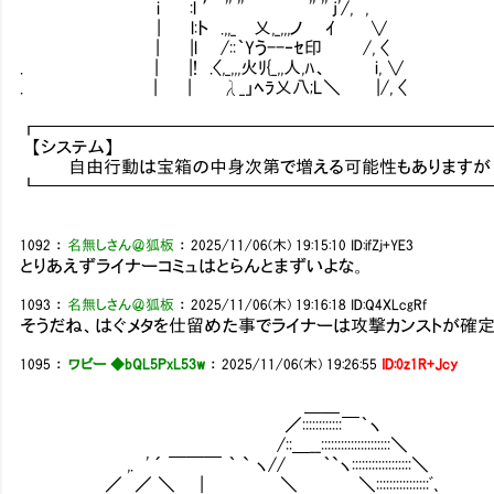
i :l ′ '' '' '' '' j'/, ,
| l:ト .,,_ 乂,_,,,ノ ｲ ∨
| |l /::｀Yう--‐ｾ印 /, 〈
. | |! .〈,_,,,火ﾘ{_,,人,ﾊ、 i, ∨
. | | λ_」ﾍﾗ乂八;L＼ |/, 〈
┏━━━━━━━━━━━━━━━━━━━━━━━━━
【システム】
自由行動は宝箱の中身次第で増える可能性もありますが
┗━━━━━━━━━━━━━━━━━━━━━━━━━
1092
：
名無しさん＠狐板
：
2025/11/06(木) 19:15:10
ID:ifZj+YE3
とりあえずライナーコミュはとらんとまずいよな。
1093
：
名無しさん＠狐板
：
2025/11/06(木) 19:16:18
ID:Q4XLcgRf
そうだね、はぐメタを仕留めた事でライナーは攻撃カンストが確定
1095
：
ワビー ◆bQL5PxL53w
：
2025/11/06(木) 19:26:55
ID:0z1R+Jcy
＿＿
／::::::::::::￣｀ヽ
/::＿__:::::::::::::::::::::＼
,. ' ´ ￣￣￣ ｀ ` ヽ// ｀`ヽ::::::::::::::::::＼
／ ／ ＼ | ＼ ＼::::::::::::::::ﾞ､