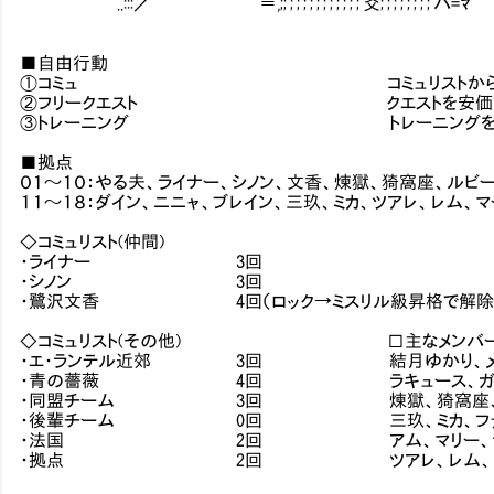
..:::／ ｀`''＝,;;';';';';';';';';';';';'爻;';';';';';'
■自由行動
①コミュ コミュリストから一人選
②フリークエスト クエストを安価で募
③トレーニング トレーニングを行い経験値を獲得する
■拠点
０１～１０：やる夫、ライナー、シノン、文香、煉獄、猗窩座、ルビー
１１～１８：ダイン、ニニャ、ブレイン、三玖、ミカ、ツアレ、レム、マ
◇コミュリスト(仲間)
・ライナー 3回
・シノン 3回
・鷺沢文香 4回（ロック→ミスリル級昇格で解除
◇コミュリスト(その他) □主なメンバ
・エ・ランテル近郊 3回 結月ゆかり、メリュジ
・青の薔薇 4回 ラキュース、ガガーラン、
・同盟チーム 3回 煉獄、猗窩座、ルビー、レン
・後輩チーム 0回 三玖、ミカ、ファリエ
・法国 2回 アム、マリー、ラビアン、唐
・拠点 2回 ツアレ、レム、マ