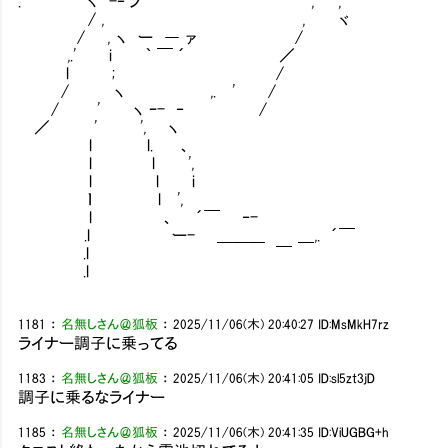
. ヽ -‐ ノ , ',
/ , , ヾ
/ , ヽ ー ― ァ /
,.' i ｀ ￣ ´ ／
l ; /
/ ヽ ,. ' /
/ ' ヽ ｰ- ‐ /
／ ' ', ヽ
l l. 、
l l ',
l l i
ｌ l ',
l 、 ´￣ ‐-
.l ー- ＿＿＿ ＿,. ´￣
.l ￣
.l
1181
：
名無しさん＠狐板
：
2025/11/06(木) 20:40:27
ID:MsMkH7rz
ライナー調子に乗ってる
1183
：
名無しさん＠狐板
：
2025/11/06(木) 20:41:05
ID:sl5zt3jD
調子に乗るなライナー
1185
：
名無しさん＠狐板
：
2025/11/06(木) 20:41:35
ID:ViUGBG+h