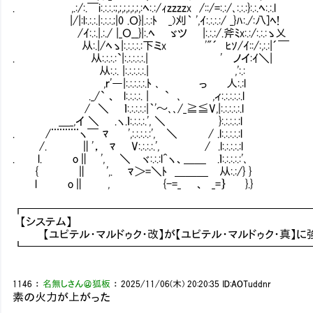
. ,.:/:.￣i:.:.:.:;,;,;,;,;,;,:ﾍ:.:/ｨzzzzx /::/=:.:/､:.:.:}:.:.ﾍ:.:.l
|/|:l:.:.:.|:.:.:.;|0 .Ｏ}|.:.:ﾄ _)刈｀ ',ｲ:.:.:.
/ｲ:.:.|.:./ |_Ｏ__}|:.ﾍ ゞツ |:.:.:/.斧ﾐx:.:/:.:.:ゝ乂
从:.|/ﾍゝ|:.:.:.:.:下ミx '"´ ﾋｿ/ｲ::/:,:.:|´￣
. 从:.:.:.:`|:.:.:.:.:.| ' ノイ:ｲ＼|
从:.:. |:.:.:.:.:.| ,':.:
,ｒ'―|:.:.:.:.:.ﾄ ､ っ 人:.:l ・【W
._/` 、 l:.:.:.:. | ` ､ ,ィ:.:.:.:.:.l
/ ＼ ｌ:.:.:.:.:|｀'～､､/_≧≦V,|:.:.:.:.:.l
＿_,イ ＼ .ヽ.ｌ:.:.:.:.', ＼ }:.:.:.:.:l
. /¨¨¨¨¨ヽ￣ ﾏ ',:.:.:.:.:', ＼ / .l:.:.:.:.:l
/. ∥'， ﾏ V:.:.:.:.', / .l:.:.:.:.:l
. l. o∥ ', ＼ ヾ:.:.:l^ヽ、＿＿ .ｌ:.:.:.:.:'､
{ ∥ ',. ﾏ＞=＼ﾄ ＿＿＿ 从:.:/} }
l o∥ , {-=_ 、 _=｝ }.}
┏━━━━━━━━━━━━━━━━━━━━━━━━━
【システム】
【ユピテル・マルドゥク・改】が【ユピテル・マルドゥク・真】に
┗━━━━━━━━━━━━━━━━━━━━━━━━━
1146
：
名無しさん＠狐板
：
2025/11/06(木) 20:20:35
ID:AOTuddnr
素の火力が上がった