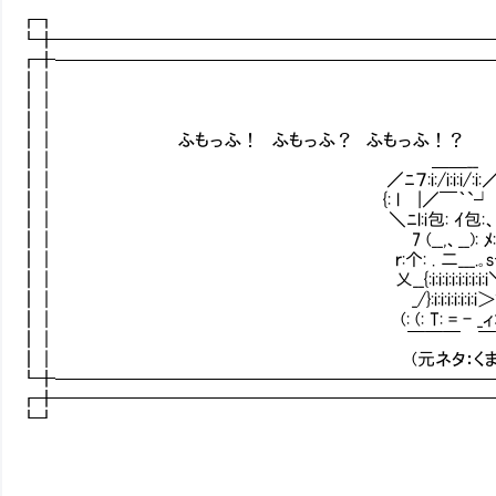
┏┓ 
┗╋━━━━━━━━━━━━━━━━━━━━━━━━
┏╋────────────────────────
┃｜ 
┃｜ 
┃｜ 
┃｜ ふもっふ！ ふもっふ？ ふもっ
┃｜ ＿＿__
┃｜ ／ﾆ７:i:/i:i:i/:i:
┃｜ {: l |／￣｀`┘ l⌒i:
┃｜ ＼ﾆl:i包: ｲ包:、:二
┃｜ 7 (__,、__): ﾒ:
┃｜ ｒ:个: . 二___.｡s个=- ､
┃｜ 乂__{:i:i:i:i:i:i:i:i:i＼
┃｜ _/}:i:i:i:i:i:i:i＞'ﾞ｀ ｰ
┃｜ (: (: T: = - _ィｺ´Y
┃｜ ￣￣￣ ￣￣
┃｜ (元ネタ：くまクマ熊ベア
┗╋────────────────────────
┏╋━━━━━━━━━━━━━━━━━━━━━━━━
┗┛ 