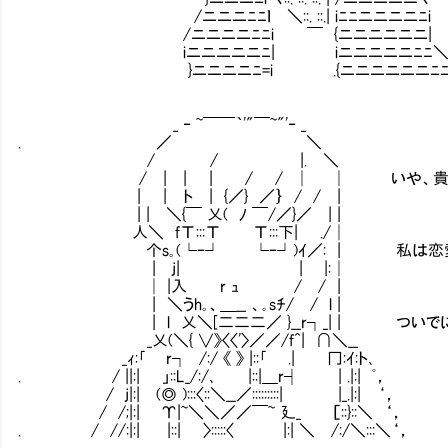
/ニニニﾆﾆｌ ＼::. ::.| iﾆﾆニニニニﾆi
/ニニニニﾆﾆi ￣ {ニニニニニニ|
iニニニニニﾆ| iニニニニニﾆﾆ
}ニニニニﾆ=i .{ニニニニニニﾆﾆ
_ ‐ ~￣￣｀'"￣~"'‐ _
. ／ ＼
/ / |. ＼
/ | | | / / │ │ いや、貴族の
| | ト | {／} ／｝ / / |
| | ＼{￣ 乂( ﾉ ￣/／}／ | | ま
人＼ fΤ:::Τ Τ:::下| ./│
个s｡(└‐┘ └‐┘)ｲ／: | 私は恋愛
| j| | |:│
│ |入 r ｭ / / | 
| ＼うh｡、＿__ 、｡sﾁ/ / l |
| l 乂＼[二二二／ }__r┐_| | ついで
_乂(＼{ ∨》〈〈'〉／／/f^| ∩＼__
_ｨ:｢ r┐ /:/ 《 》 |::｢ .| 冂:ｲ
. / ||:| 」::L_/:/､ |::|＿r┤ | .|:| ﾟ，
/ j|:| (◎ ):::〈::＼__／:::::::::| |_.|:| ‘，
/ /;|:| Υ|~＼＼／／￣~ 廴_ ［::}::＼ ‘，
. / //:|:| |::| 〉:::::〈 |:| ＼ /:/＼:::＼‘，