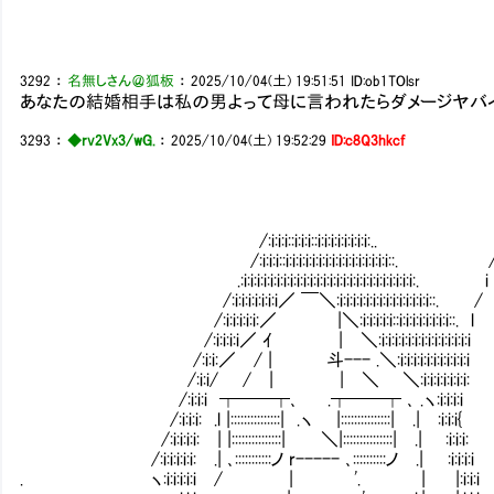
3292
：
名無しさん＠狐板
：
2025/10/04(土) 19:51:51
ID:ob1TOlsr
あなたの結婚相手は私の男よって母に言われたらダメージヤバ
3293
：
◆rv2Vx3/wG.
：
2025/10/04(土) 19:52:29
ID:c8Q3hkcf
／￣
/:i:i:i::i:i:i::i:i:i:i:i:i:i:i:
/:i:i:i::i:i:i:i:i:i:i:i:i:i:i:i:i:i:i:
.:i:i:i:i:i:i:i:i:i:i:i:i:i:i:i:i:i:i:i:i:i:i:i
/:i:i:i:i:i:i:i／ ￣＼:i:i:i:i:i:i:i:i:i:i:i:
/:i:i:i:i:i:／ |＼:i:i:i:i:i::i:i:i:i:i:
/:i:i:i:i／ ｲ | ＼:i:i:i:i:i:i:i:i:i:i:
/:i:i:／ / | 斗--- .＼:i:i:i:i:i:i:i:i:i
/:i:i/ / | | ＼ ＼:i:i:i:i:i:i
/:i:i:i ┯━━┯､ .┯━━┯ ､ .ヽ:i:i:
/:i:i:i: .l |:::::::::::::::| .ヽ |:::::::::::::::| .| :
/:i:i:i:i: | |:::::::::::::::| ＼|:::::::::::::::| .| :
/:i:i:i:i:i: .| ､:::::::::::ノ r----- ､::::::::::ノ .| :i
. ヽ:i:i:i:i:i / | '. | |:i:i: