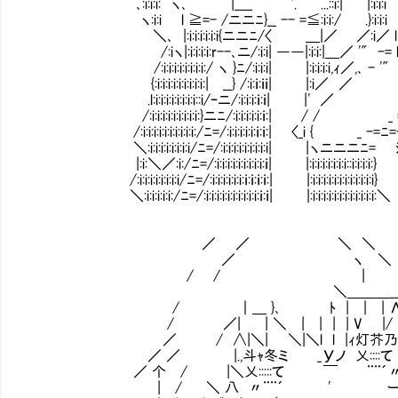
､:i:i:i: ヽ､ |____ '. ...::i:| |:i:i
ヽ:i:i l ≧=- /ニニﾆ}__ -- =≦:i:i:/ .}:i
＼､ |:i:i:i:i:i:i{ニニﾆ/〈 ＿|／ ／:i／ l
/:iヽ|:i:i:i:i:r--､ニ/:i:i| ――|:i:i:|＿／ '" -= 
/:i:i:i:i:i:i:i:i:/ ヽ }ﾆ/:i:i:i| |:i:i:i:i
{:i:i:i:i:i:i:i:i:i:| __} /:i:ｉ:ｉｉ|
.l:i:i:i:i:i:i:i:i::i/ｰニ/:i:i:i:ｉ:ｉ| 
/:i:i:i:i:i:i:i:i:i:}ニﾆ/:i:i:i:i:i:ｉ:| / /
/:i:i:i:i:i:i:i:i:i:i:/ﾆ=/:i:i:i:i:i:ｉ:ｉ:| 〈_i { _ -=ﾆ=
＼:i:i:i:i:i:i:i:i/ﾆ=/:i:i:i:i:i:i:i:i:i| |ヽニニニﾆ= 
|:i:＼／:i:/ﾆ=/:i:i:i:i:i:i:i:i:i:ｉ| |:i:i:i:i:i:i:i::i:i:i:i
/:i:i:i:i:i:i:i:i/ﾆ=/:i:i:i:i:i:i:ｉ:ｉ:ｉ:ｉ:| |:i:i:i:i:i:i:i:i:i:i:
＼:i:i:i:i:i:/ﾆ=/:i:i:i:i:i:i:i:i:i:i:ｉ:ｉ| |:i:i:i:i:i:i:i:i:i:
／ ／ ＼ ＼ /
／ ヽ ＼ /
/ / | |
＼＿＿＿__ | /, 
/ ｜＿ }､ ﾄ | | | Λ
/ ／| | ＼ | | | | V |/ 
／ / ∧|＼| ＼|＼l l |ｨ灯芥
／ ／ |.,斗ｬ冬ミ _Уノ 乂::::て |イ 
／ 个 / |＼乂:::::て ￣ ¨¨´〃 /／ ＼
| / ＼ 八 〃¨¨´ ' ー彳＼ ＼