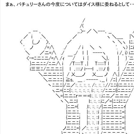
まぁ、パチュリーさんの今度についてはダイス様に委ねるとして・・・
/ _ ==
/( _/ー-､/
,､ -- ､ ,､>- ／ ＼---､ __ // ､ 
／ i .＼ ／ ヽ ＼＿_ |＼ ￣
〈 {__ノ 〉､ ／ 丶 ＼ヽ lﾆﾆ
'. ノ /=∧ ./ / i ＼ 丶 '. ヽ) |ﾆiニ
＼ ／ニ=∧ ./ _/ l | ----ヽ i /_ i) i
<-=ﾆニﾆニ/=∧ /ｨ ￣/ i | ＼}､ | } 'ニ
}ニニﾆﾆ/ﾆニ∧ i /Ｔ::::::Ｔ ､| T:::::::T
i三三ﾆ/ニニニﾆ| l ､:::::ﾉ i---l ､:::::ﾉ l} .| ./ニ
＼ニニニﾆﾆ| / 乂＿_ノ 乂＿_ ノ ∧.| /ニニﾆ
＼ニニﾆﾆ| ≧s｡ ___ . ----- ､__ i /ﾆ| /ニニﾆ
丶ﾆニﾆ|/ニ／::. ::. ::. ::. /::. ::. ::.//ﾆﾆ
ヽニ={ﾆﾆ{::. ::. ::. ::. ::. i::. ::. ::/ﾆニﾆl}ﾆニﾆﾆ/
＼=|ニニﾆｒ＝＝=l::. ::. ::.iﾆニ／ニニニ/
丶＼ニﾆl l::. ::. ::.iﾆ／=|ﾆﾆiﾆﾆ/
}ﾆニ={ .l::. ::. ::./{ニニ}ニﾆﾆｲ
|ニニﾆ, |::. ::. ::i .|ﾆニニニﾆ=|
{ニニﾆi |::. ::. ::l .|ﾆニニニﾆ=|
lニニﾆ| |::. ::. ::l .|ﾆニニニﾆ=|
ノニﾆﾆ=} ／::. ::. ::.i iﾆニニニﾆ=|
}ニニニﾆi ヽ::. ::. ::. | /ニニニニニヽ