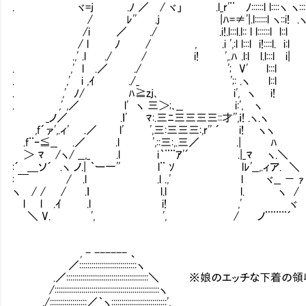
. ヾ=j .ﾉ ／ / ヾ」 .l_r'¨ ﾉ::::::l l::::ヽ ヽ:::ヽ
/ ﾚ'' .j |ﾊ=≠'|.l::::::l ヽ::i! .ヽ::::l 
/i ／ ./ .i!.l:::l.l:: l l::::::l l::l ヽ:
/ l ﾉ / , .i ',:l l:::l i!::::l. i:l l
.,' .l ./ / i! ',.ﾊ .l:l l.l:::l i| 
. ,' l .／ ./ '; V' l:::l
. ,' i ,ｲ ./_ ';: .ヽ l::l
. ,' ﾉ/ ﾊ≧zj､ i', ヽ i!
. ,' ,／ l' ヽ 三＞;､__ i:', ヽ
_ノ／ .ｌ' ﾏ:.三ﾆ三三三三::才'',ｉ! .ヽ.ヽ
,f´ァ',.ィ' .／ l' ',三:三三三:,r'' ´ i! ヽヽ
.f¨ｰ≦__ .／ .l ',::三:,.三／ .| ﾊ
＞ ﾏ /ヽ/ __,_ .l i｀¨¨ｱ'´ .|_ﾏ ヽ.＼
:´ ＿ソ´ .ヽ ノ.| ｀ー一'' l¨ ｿ lﾚ'__,.ィア. ＼
: ￣ / .l .l .,' l ヾ__ － ｧ
ヽ / / / .ｌ l.l l. ヽ /
l l .ｲ .l i! ,' ヾ
＼ V. ', ', / ノ¨¨¨¨´
, - ------ 、
／::::::::::::::::::::::::::::ヽ
.／::::::::::::::::::::::::::::::::::::::::＼ ※娘のエ
/:::::::::::::::::::::::::::::::::::::::::::::::::::ヽ
./::::::::::::::::::／｀ヽ:::::::::::::::::::::::::::',