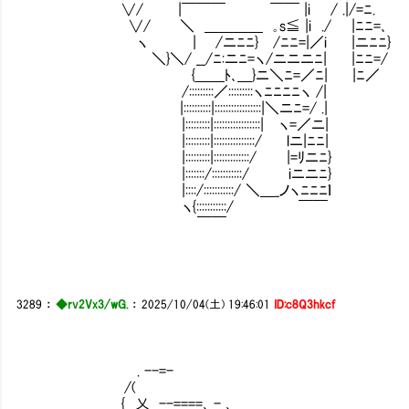
∨/ |￣￣￣ ￣￣ |i / .|/=ﾆ.
∨/ ＼ ＿＿＿＿ ｡s≦ |i ./ |ﾆﾆ=､
ヽ | /ニﾆﾆ} /ﾆﾆ=|／i |ニﾆﾆ}
＼}＼/ __/ﾆ:ニﾆ=ヽ/ニニニﾆ| |ﾆﾆ=/
{＿＿ﾄ､＿}ニ＼ﾆ=／ﾆ| |ﾆ／
/:::::::::／:::::::::ヽﾆﾆﾆﾆヽ /|
|::::::::::|:::::::::::::::::|＼ニﾆ=/ .|
|:::::::::|:::::::::::::::::| ヽ=／ニ|
|:::::::::|:::::::::::::::/ lニ|ﾆﾆ|
|:::::::::|:::::::::::::/ |=ﾘニﾆ}
|:::::::/:::::::::::/ iニニﾆ}
|::::/:::::::::::/ ＼＿_ノヽﾆﾆﾆｌ
ヽ{:::::::::::/ ￣￣
￣￣
3289
：
◆rv2Vx3/wG.
：
2025/10/04(土) 19:46:01
ID:c8Q3hkcf
. --=-
/(
{ 乂_ --====､ - ､