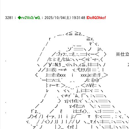
3281
：
◆rv2Vx3/wG.
：
2025/10/04(土) 19:31:48
ID:c8Q3hkcf
_,,..．ィ≦ ≧z､_
r ´ ≧x､
/ ._ ＿ ﾏ｀ヾ､
/ _ _ソ´:::::::::::ヽ ノ jﾊ､
/ ／::7ｧﾌ::､::::i!､::､:::::::lヾー＜ 
. / /l:: i:: i!_/l;:lﾑ::ヽヽｰ＜=ｉ:｀ｰr-､〈
ヽ ／У:::N.!l __ヾiヽ:lヽ,ｨ≦､l::l:::::::lヽ
ノ／.l:::::i!ﾐ: ｰ=≠ ヾ.弋tﾂﾉ|:l ::::: ', l
く .l::::::i!:::ｉ!ｘxx i xxx.jx:::ｉ!:::ﾘ _＞
｀ーl::::::ﾊ::::i､' ,. ､ ノi:: i|ﾊ|r'´
|: rーﾏ: ＞,､_ ,.．＜:ﾊVi!::: ヽ
ﾚ ヽ ヾヽ｀´ .j.､i::::l::::ヾ ::::: ヽ
/ ､ ヾ≠r' ｀ﾑ､ l¨'ヽ ::ヽ:::::::::ヽ
. ノ .〉 ゞjヾtｲl;;ヾ' ヽ.',ヽ:ヽ:::::::::::ヽ
／ ノ ゞイi!;;;;;ﾊ ＼:: ヽ::::::::::: ヽ
. f´z､_ ／ i! i::l;;;;fィ>､. ヽ;::l ::::::::::::: ､.ヽ
,ノ>イ /.l ｲ-ァ､ .l l i .j::/￣ ﾏ ﾘ::ヾ::::::::: ､ :: ヾ､｀
ヾ. ./ ./ヾ>.ﾉ .l.l .l l ./:/ lノ ヽ.,_ﾏ.ｲヽ:::l:::::::､::ヽ::::::ヽヽ:
｀ァ'' .ﾉ | .>__ ｲｧi! .| l ヽ｀ヽ;:::::l.､::ヽヽ::::ヽヽ::