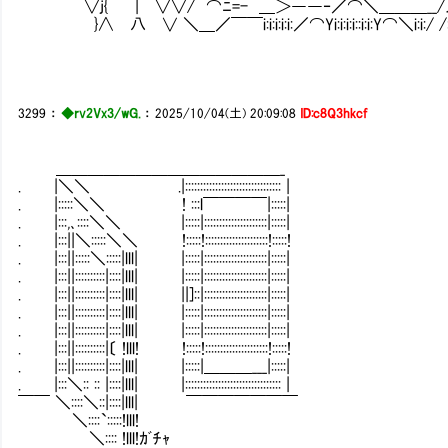
∨j{ | ∨∨/ ⌒ﾆ=- ＿＞――‐／⌒＼＿＿＿__/人 
}∧ 八 ∨ ＼＿／￣￣i:i:i:i:i:／⌒Yi:i:i:i::i:i:Y⌒＼i:i:/ /: : : 
3299
：
◆rv2Vx3/wG.
：
2025/10/04(土) 20:09:08
ID:c8Q3hkcf
＿＿＿＿＿＿＿＿＿＿＿＿＿＿_
. |＼＼ .|:::::::::::::::::::::::::::::::: |
. |:::::＼＼ ! :::l￣￣￣￣|:::::|
. |:::,､::::＼＼ |:::::|:::::::::::::::::::::|:::::|
. |:::||＼:::::＼＼ !:::::!:::::::::::::::::::::!:::::!
. |:::||:::::＼:::::|lll| |:::::|:::::::::::::::::::::|:::::|
. |:::||::::::::::|::::|lll| |:::::|:::::::::::::::::::::|:::::|
. |:::||::::::::::|::::|lll| ||]::|:::::::::::::::::::::|:::::|
. |:::||::::::::::|::::|lll| |:::::|:::::::::::::::::::::|:::::|
. |:::||::::::::::|::::|lll| |:::::|:::::::::::::::::::::|:::::|
. |:::||::::::::::|〔 !lll! !:::::!:::::::::::::::::::::!:::::!
. |:::||::::::::::|::::|lll| |:::::|＿＿＿___|:::::|
. |:::＼:: :: |::::|lll| |:::::::::::::::::::::::::::::::: |
￣￣ ＼::::＼::|::::|lll| ￣￣￣￣￣￣￣
＼::::`:::::!lll!
＼:::: !lll!ｶﾞﾁｬ