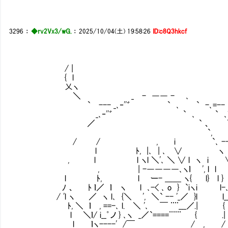
3296
：
◆rv2Vx3/wG.
：
2025/10/04(土) 19:58:26
ID:c8Q3hkcf
/ |
{ l
乂ヽ
＼ _ - ―― - ､
` --- _､‐''゛ ` ､ ` -､=-- ､
_､‐''゛ ` ､ ` ､ｌ ｀
／ ` 、 ＼` l 
`, ､＼ 
/ / , i `､ --- ',＼
l ﾄ, |､ | ､ ∨ ヽ l`/ l
, l l ヽl ＼'､ ＼ ∨ l ヽ i ∨ l l
, | -――――､ヽｌ ', l l ∨/ } 
l ﾄ, l ー- ＿＿ ヽ{ l} l } | 
ﾉ 、 ﾄ ｌ／ ｌ ヽ l ､-< ､ o } `iヽi l-
/ 'l ヽ ／ ヽ l､ {＼ ', ＼` -- '_／ }l l__
ﾄ, ＼ ｌ , ==-､ l. ＼ '､ ￣ ¨¨___／.
l ＼ｌ/ i__゜ノ } ､ヽ _／`====¨¨¨ { .| / / 
l ｌヽ----' /￣ / , / ノ /ニニ