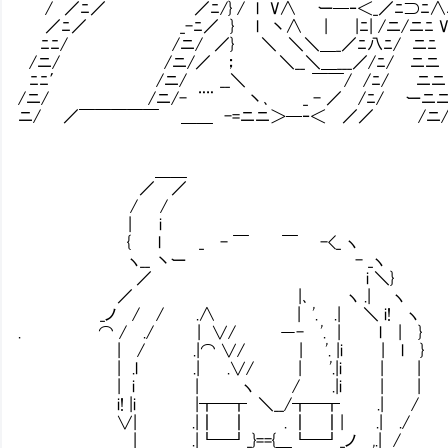
/ ／ﾆ／ ／ﾆ/} / l V∧ ー─‐＜_
／ﾆ／ _-ﾆ／ } l 丶∧ | |ﾆ| /ニ/ニ
ﾆﾆ/ /ニ/ ／} ＼ ＼＼＿_／ﾆ八ﾆ/ 
/ニ/ /ニ/／ ； ＼__＼＿___／/ﾆ/ ニ
ﾆﾆ′ /ニ/ __＼ ￣￣/ /ﾆ/ ニニ
/ニ/ /ニ/- ¨¨ 丶､ _ - ／ /ﾆ/ ーニ
ニ/ ／￣￣￣￣￣ ＿＿ -=ニニ＞─‐＜ ／／ 
＿＿
／ ／
/ /
| i
{ l _ - ￣ ￣ -<_ ヽ
ヽ__ 丶ー - _ヽ
／ i ＼}
／ |､ ヽ .| ヽ
_ノ / / .∧ | '. .| ＼ i! ヽ
. ⌒ / ./ | ∨/ ―- '. | l | }
| / .|⌒ ∨/ | '. |i | l } 
| .l .| .∨/ | '.|i | |
| i | ヽ / .|i | | やる
i! |i |┳━┳ ＼__/┳━┳ .| /
∨| .|┃ ┃ . ┃ ┃| .| ./ うわ
| .|┗━┛_}=={＿┗━┛_ノ ,.| /