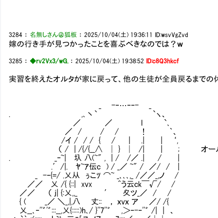
3284
：
名無しさん＠狐板
：
2025/10/04(土) 19:36:11
ID:wsvVgZvd
嫁の行き手が見つかったことを喜ぶべきなのでは？ｗ
3285
：
◆rv2Vx3/wG.
：
2025/10/04(土) 19:38:52
ID:c8Q3hkcf
実習を終えたオルタが家に戻って、他の生徒が全員戻るまでの
_ -‐…‐‐- _
. ,､丶` `ヽ、
／ ／ l `､
／ / / / ！ ｀、
/イ / / / { / | .| | ‘,
（ / | /{/{__∧ │ } │ /| | ; オー
. _‐~| 圦 八(~" , | / /／ .| / |
.′/|. ﾔ~ｱ伝c ) / _／ ~" / ／/ / |
_ -‐{=/ .乂从 ぅこﾂ ⌒~ _､､､,_ /／／_,ノ /
／／ 乂 /{ {::| xvx ^う云ck￣√/ /
／／ （ j| {:乂,,_ ′ 夊ツ_／ / /
{ ( _／ ＼_,|,八 丈:: ， ｘvｘ ア ／/ /{
乂__､‐''゛'゛:::__,乂{:::::)h､/ }''7''゛ ,＞‐-‐''゛ /| | 、