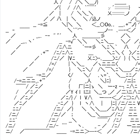
人 / / /＼ ＼＿ﾉ} ＿＿_ |ﾉ
／{ / /∧ ｀¨¨¨´ γ´:::::::::::::::}
／ ｜ / ＼＼_＼ 乂:::::::::::::_ノ 
／ ／ 八 | ＼ ＼ /込ノ ／l_＿＿_ 
__ -=≦ ＼|＼ ＼ ＜__○Oo｡｡ ＿､+'”ノ} ⌒
__ ‐ ￣￣ ＼｀¨⌒ ＿_ノ-- ､─‐＜
／ _,,.. -‐ '' "´ 人 _＿＿＿_彡 ／＼
／ _,,.､丶´ __ -=√ ＼＼ ＼ﾆ＼＿ ＼／ ／/ニ/ 
／ /ﾆ∧ニ ｀ー=彡 ＼ﾆ＼｀ 八 /ニ/ 乂__
／ ､+'” /ﾆ/ﾆ∧ﾆ ＿ ＼ﾆ＼ 〈 〉／ﾆ／ _
／ /ﾆ/／ |Vﾆ 乂ﾆ>‐､＿＿〉ﾆ/ } { ＼ﾆr「＼
／ /=/ | ＼＼__ ／ヽニニニ〈 /=l 
／ /=/ } ＼ﾆ＼/ /＼￣＼ﾆ＼＿_／
＿_ -=ニ／ く/ ＼/ ､ヽ=`､ ＼＿
/-=ニニニ_､+'” / _人 ＼}ﾆ} /ニ|ﾆ
￣￣/ ／ﾆ／ { 厂|ニ|ゝ ＼ ー‐z ‐┐ﾆ∧ﾆ 
/ ／ﾆ／ ／Y ｲ l lニl ＼__つ _／ ／二
/ ／ﾆ／ ／ﾆ/} / l V∧ ー─‐＜_
／ﾆ／ _-ﾆ／ } l 丶∧ | |ﾆ| /ニ/ニ
ﾆﾆ/ /ニ/ ／} ＼ ＼＼＿_／ﾆ八ﾆ/ 
/ニ/ /ニ/／ ； ＼__＼＿___／/ﾆ/ ニ
ﾆﾆ′ /ニ/ __＼ ￣￣/ /ﾆ/ ニニ
/ニ/ /ニ/- ¨¨ 丶､ _ - ／ /ﾆ/ ーニ
ニ/ ／￣￣￣￣￣ ＿＿ -=ニニ＞─‐＜ ／／ 