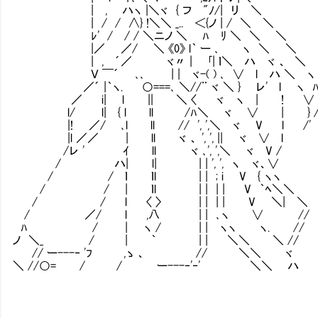
| , ハヽ |＼ヾ { フ "ﾉ/|
| / / ∧} !＼＼ _.. ＜{ノ | / ＼ ＼
ﾚ' / / / ＼ニノ ＼ ﾊ ﾘ ＼ ＼ ＼ で
|／ ／/ ＼ 《0》 l｀ ー ､ ヽ ＼ ＼
| , ´／ ヾ〃 | ｢| ｌ＼ ハ ヾ
Ｖ ￣´ ､､ | | ヾ-( ) ､ ∨ l ハ ＼ ヽ
／´ |｀ヽ. ○===､ ＼//¨ ヾ ＼ } レ' l ヽ 
／ i| l || ＼ 〈 ヾ ヽ | ! ∨ 
l/ l| { l ll /ﾊ＼ ヾ ∨ | } 
|! ／/ ､l ll // ', ',＼ ヾ V l /'
|l ／／ | ll ヾ 、 ', ', || ヾ ∨ l
/レ ' ｲ ll ヾ ､', ',＼ ヾ V /
/ ハ| l| | | ', ', ヽ ヾ、∨
/ / ｌ ｌl | | ; i V { ヽヽ
/ / | ｌl | | | | V ｀ﾍ＼＼
/ / l 〈 〉 | | | | V ＼| ＼
/ ／/ l ,八 | | ､ヽ ∨ //
ﾊ / | ヽ / | | ヽヽ ヽ. //
ノ ＼_ / | ｀ | | ＼＼ ＼ //
// ー---‐ 'ﾌ ,ゝ 、 // ＼＼ ヾ
＼ //○= / / ー---‐'‐' ＼＼ ハ