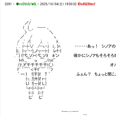
3291
：
◆rv2Vx3/wG.
：
2025/10/04(土) 19:50:32
ID:c8Q3hkcf
,
／/
( .{ _ -─- 、
> ｀´ ＼
／ / ヽ
/ .,' /{ λ , ﾄ.
,' . i-┼∨ /-ヽ-.i i_. }ﾊ ・・・・・・あっ！ シノ
|i.; |┬'--}_ノ┬‐┼| レｆ-}
.‘'.| (!弋_ソ)ｰ(弋_ソ)l ﾙ'ン 確かにシノアもそろ
ﾄrﾄ.._￣ っ ￣_./ryi'´
.(ﾂ_)f'干干干干干(〈_) オルタ
f｀ ´￣｀ヾ干ｆ´￣ ｀¨ﾌ
｀ ー.1 !|干|i! T ´ ふぇん？ ちょっと聞こ
{┐.!|廾|i! r┤
Ll !|┬|i! L.}
└rｰ|┴|ｰr┘
l::::l .l::::!
じ′ じ′
-―…―-
｀`