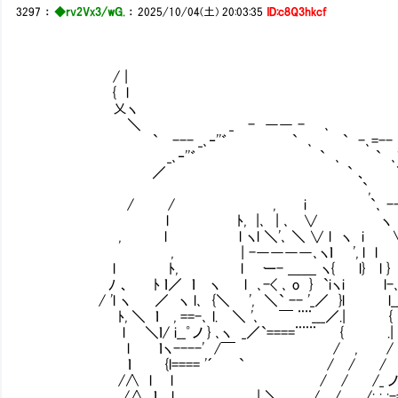
3297
：
◆rv2Vx3/wG.
：
2025/10/04(土) 20:03:35
ID:c8Q3hkcf
/ |
{ l
乂ヽ
＼ _ - ―― - ､
` --- _､‐''゛ ` ､ ` -､=-- ､
_､‐''゛ ` ､ ` ､ｌ ｀
／ ` 、 ＼` l 
`, ､＼ 
/ / , i `､ --- ',＼
l ﾄ, |､ | ､ ∨ ヽ l`/
, l l ヽl ＼'､ ＼ ∨ l ヽ i ∨ l l 
, | -――――､ヽｌ ', l l ∨/ }
l ﾄ, l ー- ＿＿ ヽ{ l} l } | l/
ﾉ 、 ﾄ ｌ／ ｌ ヽ l ､-< ､ o } `iヽi l-､_ l
/ 'l ヽ ／ ヽ l､ {＼ ', ＼` -- '_／ }
ﾄ, ＼ ｌ , ==-､ l. ＼ '､ ￣ ¨¨___／.| { l
l ＼ｌ/ i__゜ノ } ､ヽ _／`====¨¨¨ { .| / / 
l ｌヽ----' /￣ / , / ノ /
ｌ {l==== '´ ` / / / /ニ
/∧ l l / / /_ ノ: : -=
/∧ ｌ l | ＼ / / /: : :-=ﾆニ