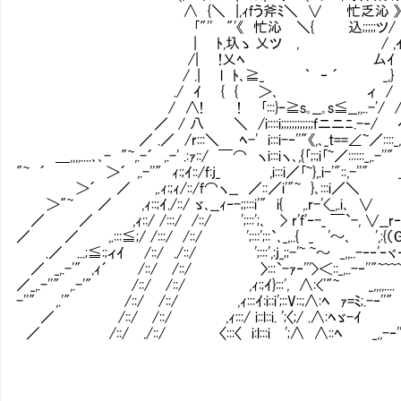
∧ {＼ |,ｨfう斧ﾐ＼ ∨ 忙乏沁 》 / |
｢"'' "'《 忙沁 ＼{ 込;;;;;ツ/ / |
| ﾄ,圦ゝ 乂ツ , / ,ｲ | .
/| !乂ﾍ 厶ｲ .リ | 
/ .| l ﾄ､≧_ ｀ ‐ ´ _,} | j
./ ｲ { { ＞､ ィ / ｲ / 
/ ∧! ! ｢:::}‐≧s｡__｡s≦__,,..-'/ / リ 
／ / 八 ＼ /i::::i;;;;;;;;;;;;ｆニニﾆ.-‐/ ｲ/
／ .／ /r:::＼ ﾍ-' i:::i-‐''"《,､_t==∠~／::::_,
＿,,,,....､､- "~,.-´ ,.-' .:ｧ::/ ￣⌒ ヽi:::iヽ､,{｢;:;i｢~／::::::
"~ ´ ＞´ ,.-''" ｨ:;ｲ::/f:j_ ,i:::i／｢~},.i-'"::,-''" _,.
＞´ ／ ,.ｨ:;ｨ/::/f⌒ヽ__ ／::／i'"~ }､:::i／＼
＞"~ ／ ,ｨ::;ｲ./::/ ゞ､__ｨ‐-;;:::i'" i{ ,.r-'<_,.i､ 
／ ／ ,ｨ::/ /:::/ /::/ ';:::';､ > r'f'‐-_ ￣`-, ∨__r‐‐､ｨ;;
／ ／ ,.:::≦;/ /:::/ /::/ ';:::';::`､_,..{ _ '～､ ',:{（G）}-
.／ ...;≦:;ィｲ /::/ ./::/ ';:::',:j_;;-'~ ~～ _,,..-‐‐'‐ヾ
／ _,.-'" ,ｨ´ /::/ /::/ 〉:::`-ｧ‐'''>＜::_,..-‐''"~~
／_,.-''" ,.-'" /::/ /::/ ,ｨ:;ｲ}:::', ∧:<'"~ _,,,,.
-''" ,.'" /::/ /::/ ,ｨ:::ｲ:i::i';::V::;∧:ﾍ ｧ=ﾐ;.-‐'
／ /::/ /::/ ,ｨ:::/ i::l::i. ';〈;/ .∧:ﾍ
／ /::/ ./::/ 〈:::〈 i:l:::i ';∧ ∧::ﾍ _,,-