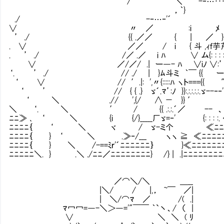
/´ ｀ ＼ -‐…･･･‐
，｀} ‘
./ -‐…‐'´
∨ 〃 ／ :i ﾒ ',. }
’ ./ {{ .／／ { | ／ } ',
. ∨ ／／ / i { 斗 ,ｨｆ芋芹
. ’ ./ /／ .／ i ﾊ ∨ ム{: : : 
∨ ／/／/ .| ー―- ﾊ ∨iﾉ ∨:’ :ｿ 
‘. ’ ./ // ./ | }ﾑ斗ミ ｀￣ {{ ー /／}
‘ ∨ // ′.|: ',〃{:::::ﾊ ヽト==={{ "＾´:.
‘ ’ // { { .} ゞ´.ﾏ’:ﾉ }}:.:.:.:.:.ゞ--‐‐'
‘ ＼ .// ',{/ ∧ － }} ′ u
＼ ‘. ＼ ′ / {{ .:.:.´／ -- 、 |
ﾆﾆ≫ ､ ‘ ＼ {i {/}_____厂ゞ=‐' {: : : :.
ﾆﾆﾆﾆ｛ ‘ ＼ ヾ / ゞ-ミ个 ≪ﾆﾆﾆﾆ
ﾆﾆﾆﾆ｛ } ‘ ＼ .≫‐/___ ヽヽ ≧ ≪ﾆﾆﾆﾆﾆ
ﾆﾆﾆﾆ｛ } ＼ /-==ﾐｒ'´ﾆﾆﾆﾆﾆﾆ｝ }≪ﾆﾆﾆﾆﾆﾆﾆﾆ
ﾆﾆﾆﾆﾆ＼. } .＼ ./ﾆﾆ／ﾆﾆﾆﾆﾆﾆﾆﾆ} /} | .|ﾆﾆﾆﾆﾆﾆﾆﾆ
／⌒＼/＼ ＿__
|＼/ / |,， ~￣ ／|
| ＼/⌒ﾏ ／ /( .|
ﾏ冖冖=―-＼＞―='"￣￣ ｀`丶、/ （ |
∨ ＼ ＼ ( ﾘ