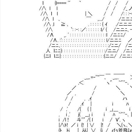
ｌ {l==== '´ ` / / / /ニ
/∧ l l / / /_ ノ: : -=
/∧ ｌ l | ＼ / / /: : :-=ﾆニ
/∧ l ､ ￣ ,..../ /ニニニニニ
/∧ .l ≧ ､ . : : : : : { ｲ ./ニニニ
/∧ `: :-: :／: : : : : : :l/ { /ニニﾆ, - 
/Λ _. ' : : : : : : : : : : : : : : : :l /ニ
/Λ. :': : : : : : : : : : : : : : : : : : : l/
/ニﾆ､: : : : : : : : : : : : : : : : : : : : :/
人 ｌﾆﾆ}: : : : : : : : : : : : : : : : : : :/ニニ
{ニｌ ｌニ|: : : : : : : : : : : : : : : : : : :{ニニ
＿ ＿＿_
_,,,｡=‐''“￣､ _,,,.. ＞
,＜ ヽ" ~"''-､
／ / ＼ ＼
／ , / ＼ ∨
/ / , ,ｲ ハ ∨ 
/ ,ｲ | i ﾊ 
/ ,' /{ { | i _｣＿ i Ｖ 
, i ,' j{ __｣ i i ﾊ ~"''-､ |
i /l ! 斗''" /{ l i / Ｖ'. ヽ 
|∧ﾄ! ／ i {! | ∨ |! / ＼{ヽ､＼!
{ﾄ ﾄi | 从| ∨ {i / ｨfぅ斧飛ﾐｫ!