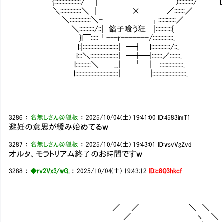
{::::::::::::::::::/ | ):::::::::
＼::::::::::::::＼ | × ／:::::::／
＼::::::::::::::＼-――――――┐:::::::::::
＼::::::::::/::| 餡子喰う狂 |:::::::::::{
}l￣:::::└---r-------/::::::::::::::.
l:|::::::::::::::::::::::::| ━┫ l:::::::::::::/::.
i:::＼:::::::::::::::::::| ━╋━|:::::::／:::::::.
l::::::::::＼＿＿_.| ┛ |￣::::::::::::::::.
l:::::::::::::::::::::::::::::| |:::::::::::::::::::::::.
3286
：
名無しさん＠狐板
：
2025/10/04(土) 19:41:00
ID:4583imT1
避妊の意思が緩み始めてるｗ
3287
：
名無しさん＠狐板
：
2025/10/04(土) 19:43:01
ID:wsvVgZvd
オルタ、モラトリアム終了のお時間ですｗ
3288
：
◆rv2Vx3/wG.
：
2025/10/04(土) 19:43:12
ID:c8Q3hkcf
／ ／ ＼ ＼ /
／ ヽ ＼ /