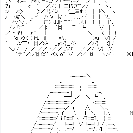
､丶`｀ィ(:::::＿,トﾐh､三ﾆ[,ｱ ノ７ -‐=7::::／＿_／││ 、
ｱｫ―┴‐┘ヾ ^㍉_／／)-|- 二]ミフ~~／/ | ' 丶、
::/ /::〉 〉:／ ｢{／)/| 〈＿三)h､: | ﾄ＼ ヽ
/ (◎＼＿ _､‐'゛ ∧ Ｖ│|√~´::::::_,,,、ｲ { | | ^'ﾐ_
/::/＼:_､‐゛ 厂〉 寸.||::｢''"~´ _､く { ｌ | |`、
. /／｢::f'ﾞ ／ |:. `|::| '"ﾞ └､ 、 ∨ | '、
.／ ｎ ﾔ:{ ┬.r ''゛| │ |::| ＼ 〈 | }
{ `ｏ >:〉く__) }::L___j| |=ミ､ 〉=ｫ ∨| /
’, /:/￣7 |::|／:込 _У:/{ __/:〉 ／//{ ､ 〈| /
＼/:/ / ／:::／／::} ／:／ _∨)) ／:／/ ∨} 乂
`'テ'゛／:／|:| 《::~~ ｨ〈:〈 ｏ'ﾞ ∨ ／:／ {:{ ＼/ｲ } ※
＿＿＿
....::::::::::::::::::＼
..::::::::::::::::::::::::::::::::::..
.:::::::::::::::::::::━┳━::::::::::.
.:::::::::::::::::::::┏━┻━━┓::::.
/:::::::::::::::::━┛ .／￣＼:::┗:::::::.
/:::::::::::::::::::::::::::／ ヽ::::::::::::.
/::::::::::::::::::::::::／ i ∧ ＼:::.
/:::::::::::::::::::, イ ', l ＼ i ､:. 
/:::::::::::::::::::/ i T::::::T ヽ /T:::::::T{ } |::::.
/:::::::::::::::::::/ l l::::::::l ∨ l::::::::
/:::::::::::::::::::/ ﾄ､| ､:::::ﾉ ､::::ﾉ .|/i |::::::::::.