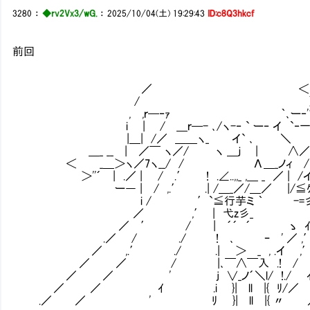
3280
：
◆rv2Vx3/wG.
：
2025/10/04(土) 19:29:43
ID:c8Q3hkcf
前回
／ ＜｀ヽ 
/ ） } 
, ,ｒ─‐ｧ ｀､ー‐'′ﾉ＿
i | / ＿ｒ─- ､/ヽ-‐ ` ー‐ イ `
|＿| /／ ＿＿ヽ_ イ` ､ ＼ へ
＿_ __ | ／￣ ヽ／/ ヽ ＿ｊ | ∧／
＜ _＿＞ヽ／7ヽ__/ / Λ＿_ノィ / , 
＞''´ | .／ | / .′ ! .∠..,,_ ,＿ _ ／ 
ー― | / ,.′ .| /＿_／/＿／ |/≦ｹ i i 
i / ′`≦行芋ミ ｀ -=彡,i .| /
／ ,′ | 弋z彡_ 八 ｊ
／ ′ / | ´´ ´ ゝ ｲ
.／ / ./ ! ､ ｰ ' ／ ,′ 
／ ,.′ ./ .| ＞ _ , .イ ,′ 
／ ／ / |､￣∧￣入 .! / 
／ ／ ' j ∨_ノ´＼l/ !./ ｲ 
／ ／ ｲ .i }| ll |{ ﾘ/／
.／ ／ ' ﾘ }| ll |{ 〃 