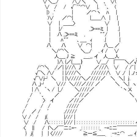
∨＼__./ ∧_/＼ ＼ ｀、 ∨(
∨ / / √｀~⌒∨ |. ｀、 (
|) .′ | ／⌒丶 ﾊ |
)∨ ／⌒| |＿＿∧ | |
∨ | ＿___〉 ∨ | オルタ様
| |/ ,≫==ミ | .|
| 八 ,≫==ミ , ""/ | それ
| ﾊ"" 、＿_ ｨ .| |
八 八 ∨ ⌒| 八＿ ／ 
＼/⌒＼ ＼__./ . ｲ / ∨
人＿_丿≧ _＿,,. イ 人＿_人 ＿
}∧ {／{＿__｝ ∨＿/ |￣￣＼／√
/⌒＼ ./／| |//∧ 丿 ／//∧ ∨ / /´| /
√＼ ∧/ | |////＼ //////∧ ∨ ./ | .ﾉゝ|
√∨j┘ ＼ | |∨////＼／////／ ＼ ＼| j. └
八 _j┘ ∨// ＼///／/// ／ ＼ ＼| ヽ 
| ∧ ｀ヽ / |_/ ＼////／ ｀丶乂 
/ ｀、 ／ ／//／ ＼ 〈
/ 〉 イ ／//／ ∨ ∨＼
/ / / ///// ∨ 
/ ／ / ′ .///// |∨ 
∨ / / j{ |/// | j｜
∨ / 八: : : : : : |/// | : : : : : : : : : : : : : : : : : : : : : 
〈 ∥ / l＼／￣二ﾆ=- _: : : : : : : :_ -=ﾆ二￣￣￣
} .j{ | | 〈//// ≧ー≦＿__ -=ﾆ⌒ _,,, ｲ