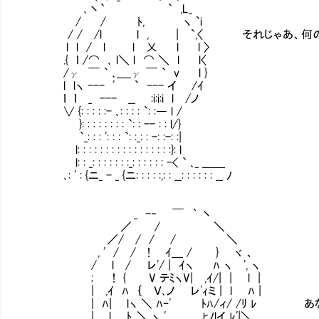
､丶` ` ,L_
/ / ﾄ, ヽ `i
/ / /l l , | `,〈 それじゃあ、何の
l l / l l 乂 l l 〉
.{ ｌ /⌒ ､ l＼ l ⌒ ＼ l l〈
/γ ￣ ` ､____γ ￣ ` v l }
l lヽ --- ' ` --- イ /ｲ
ｌ ｌ _ --- __ :i:i:i l /ノ
∨ {: : : : :- ､: : : : `: :― l /
}: : : : : : : : `: : -- : : l/}
`_: : : ': : : `: :_: : -: :-: :|
l: : : : : : : : : : : : : : : : :}: l
l: : _: : : : : : :_: : : : : : -< ` ､_ ＿＿
､: ' : {ニ_ - _ {ニ: : : : :,: : __: : : : : : __ ﾉ
_ -‐ ￣ ｀ 丶
／ / ＼
／/ / / / ＼
, ' / / ! ｲ＿ / } ヾ 、
/ l / レ'/ | ｲヽ ﾊ ヽ ', ヽ
; ! { V テﾐヽV| ,ｲ/| | l |
| ,ｲ ﾊ ｛ Ｖ､ノ レ'ｨミ | l ﾊ |
| ﾊ| lヽ ＼ ﾊｰ' ﾄﾊ/ィ/ /ﾘ ﾚ あなたの
| l ﾄ､＼ ヽ ' ,ﾋﾉlイ ﾚ'|＼