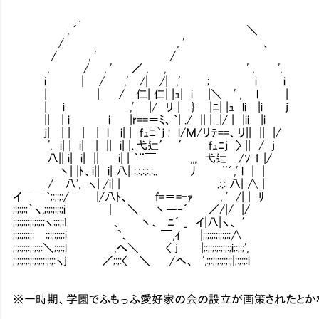
.
, ´ ＼
/ , ' 、
/ , ' /
, / , ' ／ , , ' , ',
i | / ,' /| /| ,' ; i i
| | / 仁| 仁| |ｭ| i |＼ ' , l |
| i ,' |/ リ | } |ﾆ| |ｭ li |i j
|| | i i |r==＝ﾐ、｀| ./ || | _|/ | |ii |i
ｊ| | | | | l i| | fｭﾆ｀ｊ ; l/Ｍ/リﾃ==、リ|| || |/
', i| | i| | || i| |､弋辷′ ′ fｭﾆｊ 〉 || / j
八|| i| i| || i| | ｀¨￣ ,,, 弋辷 /ｿ 1 |/
丶| |ﾄ、i|| i| 八| :.:.:.:.:.. 丿 ¨´,' l | |
/￣八', ヽ| /i| | .:.: 八| ∧ |
イ￣￣｀;:;:;:/ |/八ﾄ、 f=＝=-ｧ , ' /| | ﾘ
;:;:;:;｀ヽ,;:;:;:;:;i ｜ ＼ 丶―‐´ ／/|/ |/
;:;:;:;:;:;:;:;ヽ:;:;:ｌ 、 丶、 ﾆ´ _ イ|八|ヽ、 ′
;:;:;:;:;:￤:;:;:;:;:i `、 ￣,ｲ |;:;:;:;:;:;:;∧
;:;:;:;:;:;:;:＼;:;:;l ,へ＼ 〈 j |;:;:;:;:;:;:;i;:;:;',
;:;:;:;:;:;:;:;:;:;:ヽj ／;:;:〈 ＼ /へ、 ',:;:;:;:;:;:;|;:;:;:i
※一時期、学園でふもっふ愛好家の会の設立が画策されたとか