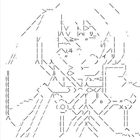
／ ＼
＞''"~ ＼ ＼
／/ | ＼
／ ./ :|:. ヽ | ＼ ヽ
／ / | ∨ ﾄ､ |＞''＼
／ |八 ∨ |ハi リ__ヽ /:. ', 近
|/ :| ＼≧=- 〃~~~ , ./:. ｜
,: | | |~"''⌒ ＼ i/}
| | ／＼i,斗 ⌒ / ／i | |
//. | | `､ 〃 ' ⌒ヽ./イ リ / 
. // 八 |＼ 入 ＼ ／ ノ _/／__i／__ 
＼ ＼|＼ ＞ ゝ-- |┌――― |
∥ ＼ ,{i ＼ 〈＞ ＿＿／ :| i /
{｛ /八 :i ＼＼ ￢ /ゝ..‐=ﾆ| | 
{｛ , へ/ ＼| ＿＼＼| 人＿＿__| | ／ `''＜＿
{｛ < ＼＿＿＿> 〉 ⌒ <＞<／:| | 
{｛ ／ ヽ /(⌒ヽ ／／f´ || ＼ ､ /ヽ 
{｛ ,,､～''~ / / / ヽ ⌒ヽ_／／ ,| ／ o .〉 ー 〃⌒ヽ
{｛,,､ ~ ./ / / ( .〇 )__.〈 ／∧＼ ／／￣乂ゝ'ノ 
{｛ .／ / / ー'' ＼／)／) ＼／／ | | :|
八 .／ ./ / | | .／／ ／(＼ ＼ | | :|
＼ .:/ / / :| | / ./ ／ )(＼. ＼ ＼ | | 
./ ／ ./ | | ./ / / ＼＼ ＼ へ :
/ ／.:/ / ／ / ＼ ~"''～ヽヽ`''＜