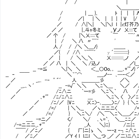
/ / | |
＼＿＿＿__ | 
/ ｜＿ }､ ﾄ | | | Λヽ ＼ 
/ ／| | ＼ | | | | V |/ | 
／ / ∧|＼| ＼|＼l l |ｨ灯芥乃
／ ／ |.,斗ｬ冬ミ _Уノ 乂::::て |イ
／ 个 / |＼乂:::::て ￣ ¨¨´〃 
| / ＼ 八 〃¨¨´ ' ー彳＼
人 / / /＼ ＼＿ﾉ} ＿＿_ |ﾉ
／{ / /∧ ｀¨¨¨´ γ´:::::::::::::::}
／ ｜ / ＼＼_＼ 乂:::::::::::::_ノ 
／ ／ 八 | ＼ ＼ /込ノ ／l_＿＿_ 
__ -=≦ ＼|＼ ＼ ＜__○Oo｡｡ ＿､+'”ノ} ⌒
__ ‐ ￣￣ ＼｀¨⌒ ＿_ノ-- ､─‐＜
／ _,,.. -‐ '' "´ 人 _＿＿＿_彡 ／＼
／ _,,.､丶´ __ -=√ ＼＼ ＼ﾆ＼＿ ＼／ ／/ニ/ 
／ /ﾆ∧ニ ｀ー=彡 ＼ﾆ＼｀ 八 /ニ/ 乂__
／ ､+'” /ﾆ/ﾆ∧ﾆ ＿ ＼ﾆ＼ 〈 〉／ﾆ／ _
／ /ﾆ/／ |Vﾆ 乂ﾆ>‐､＿＿〉ﾆ/ } { ＼ﾆr「＼
／ /=/ | ＼＼__ ／ヽニニニ〈 /=l 
／ /=/ } ＼ﾆ＼/ /＼￣＼ﾆ＼＿_／
＿_ -=ニ／ く/ ＼/ ､ヽ=`､ ＼＿
/-=ニニニ_､+'” / _人 ＼}ﾆ} /ニ|ﾆ
￣￣/ ／ﾆ／ { 厂|ニ|ゝ ＼ ー‐z ‐┐ﾆ∧ﾆ 
/ ／ﾆ／ ／Y ｲ l lニl ＼__つ _／ ／二