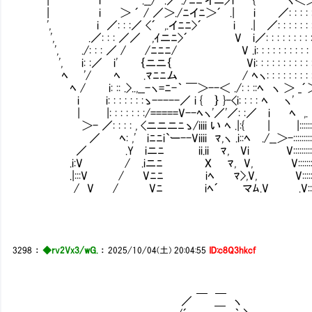
| i ＞ ´ / ／＞./ﾆイﾆ＞´ .| i ／: : : : : : :
', i ／: : :／ <´ ,.イﾆﾆ>´ i .| ／: : : : : : :
', .／: : : ／／ ,ｲニﾆ>´ V i／: : : : : : : : : : : 
', ./: : : ／ / /ﾆﾆﾆ/ V .i: : : : : : : : : : : : : :
', i: :／ i' ｛ニニ｛ Vi: : : : : : : : : : : : :
ﾍ '/ ﾍ .ﾏﾆﾆム / ﾍヽ: : : : : : : : :＞/, 
ﾍ / i: :: .>..,__-ヽ=ﾆ-｀ ￣＞--＜ ./: : ::ﾍ ヽ ＞
i i: : : : : : :ゝ-----／ i { ｝ }-<i: : : : ﾍ
| |: : : : : : :/=====V--ﾍヽ'／'／: :／ i ﾍ
＞- ／: : : : , <ニニニﾆゝ/iiii い ﾍ .|:{ | |:::::::::
／ ﾍ: ,' iﾆﾆi`ー--Viiii ﾏ,ヽ .i::ﾍ ./__＞-:::::::::::::
／ .Y iニﾆ ii.ii ﾏ, Vi V::::::::::::::::
.i:V / .iニﾆ X ﾏ, V, V::::::::::::
.|:::V / Vﾆﾆ iﾍ ﾏ>,V, V:::::::::::
/ V / Vﾆ iﾍ´ マﾑ.V .V:::::::::
3298
：
◆rv2Vx3/wG.
：
2025/10/04(土) 20:04:55
ID:c8Q3hkcf
＿ ＿
／ ＿ ヽ