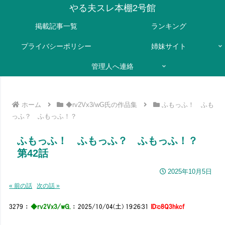
やる夫スレ本棚2号館
掲載記事一覧
ランキング
プライバシーポリシー
姉妹サイト
管理人へ連絡
ホーム
◆rv2Vx3/wG氏の作品集
ふもっふ！ ふも
っふ？ ふもっふ！？
ふもっふ！ ふもっふ？ ふもっふ！？
第42話
2025年10月5日
« 前の話
次の話 »
3279
：
◆rv2Vx3/wG.
：
2025/10/04(土) 19:26:31
ID:c8Q3hkcf