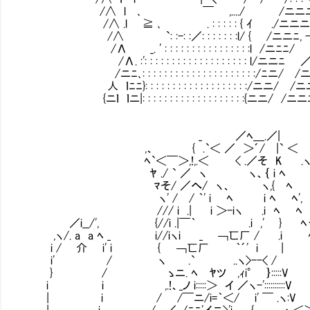
/∧ l ､ ￣ ,..../ /ニニニニニ
/∧ .l ≧ ､ . : : : : : { ｲ ./ニニニ
/∧ `: :-: :／: : : : : : :l/ { /ニニﾆ, - 
/Λ _. ' : : : : : : : : : : : : : : : :l /ニ
/Λ. :': : : : : : : : : : : : : : : : : : : l/
/ニﾆ､: : : : : : : : : : : : : : : : : : : : :/
人 ｌﾆﾆ}: : : : : : : : : : : : : : : : : : :/ニニ
{ニｌ ｌニ|: : : : : : : : : : : : : : : : : : :{ニニ
_ ／ﾍ＿.／|
,、 { .`＜ ／ ＞´/ |` ＜
ﾍ`＜￣＞,!,.＜ < .／そ K .ヽ
ﾔ ./ ` ／ ヽ ヽ、｛ i ﾍ 
ﾏそ/ ／へ/ ヽ、 ヽ,{ ﾍ
ヽ' / / ｀' i ﾍ i ﾍ ﾍ'
/// i .| i ＞-iヽ .i ﾍ 
／i__/', {//i .|￣｀ .i ,' } ﾍヽ
,ヽ/. a a ﾍ _ i//iヽi _ ￢匸厂 / .i ﾍ
i / 介 i' i { ￢匸厂 ｀´' i | ﾍ
i' / ヽ .` ..ヽ>--< /
} / ゝニ. ﾍ ﾔツ ,ｨi° ｝:::::V 
i i ,.!、_ノ i:::::＞ イ ／ヽ-'::::::::
| i / /￣ニ/i=｀＜/ i' ￣ .ヽ:V
| i .__/ .／ ./ﾆﾆ'イニ>'i { ヽ＜＞