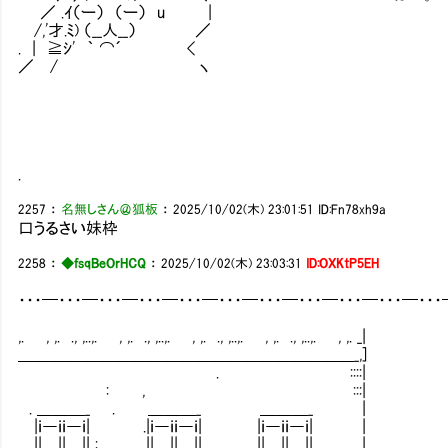
／ .ｲ（ー） （ー） u |
/,'才.ﾐ) （__人__） ／
. | ≧ｼ' ｀ ⌒´ <
／ / ヽ
.
2257
：
名無しさん＠狐板
：
2025/10/02(木) 23:01:51
ID:Fn78xh9a
口うるさい妹枠
2258
：
◆fsqBeOrHCQ
：
2025/10/02(木) 23:03:31
ID:OXKtP5EH
・・・━・・・━・・・━・・・━・・・━・・・━・・・━・・・━・・・━・・・━・・
,. , ,. ., ,..,. , ,. ., ,..,. , ,. ., ,..,. , ,. ., ,..,. , ,. _|
＿＿＿＿＿＿＿＿＿＿＿＿＿＿＿＿＿＿＿＿＿_,]
. ::::|
: , :::|
. ＿＿＿_ . ＿＿＿_ ＿＿＿_ |
|ｉ―ｉｉ―ｉ| .|ｉ―ｉｉ―ｉ| |ｉ―ｉｉ―ｉ| |
||＿||＿|| : ||＿||＿|| ||＿||＿|| |