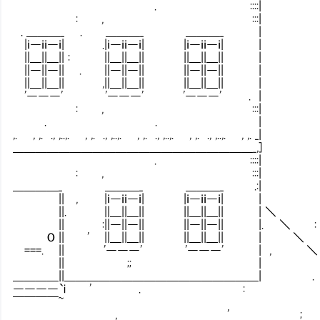
. ::::|
: , :::|
. ＿＿＿_ . ＿＿＿_ ＿＿＿_ |
|ｉ―ｉｉ―ｉ| .|ｉ―ｉｉ―ｉ| |ｉ―ｉｉ―ｉ| |
||＿||＿|| : ||＿||＿|| ||＿||＿|| |
||―||―|| . ||―||―|| ||―||―|| |
||＿||＿|| ,||＿||＿|| ||＿||＿|| |
'―――' '―――' '―――' . |
: , :::|
. . |
,. , ,. ., ,..,. , ,. ., ,..,. , ,. ., ,..,. , ,. ., ,..,. , ,. _|
＿＿＿＿＿＿＿＿＿＿＿＿＿＿＿＿＿＿＿＿＿_,]
. ::::|
: , :::|
＿＿＿＿_ ＿＿＿_ ＿＿＿_ .:|
|| , |ｉ―ｉｉ―ｉ| |ｉ―ｉｉ―ｉ| |
||. ||＿||＿|| ||＿||＿|| | ＼
|| :||―||―|| ||―||―|| |. ＼ 
O || ' ||＿||＿|| ||＿||＿|| | ＼
===. || '―――' '―――' | , ＼
|| ;; | ＼ 
＿＿＿＿||＿＿＿＿＿＿＿＿＿＿＿＿＿＿＿＿＿| 
――――`i ' . :
￣￣￣￣~
, ' ;