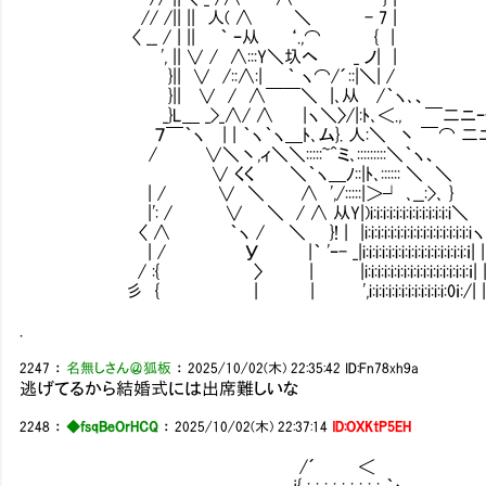
// /|| || 人( ∧ ＼ - 7 |
〈 __ / | || ｀ ｰ从 ‘.,⌒ { |
', || ∨ / ∧:::Y＼圦ヘ _ ノ| |
}|| ∨ /::∧:| ｀ ヽ⌒/´::|＼| /
}|| ∨ / ∧￣￣＼ |､从 /｀ヽ､、
_}L＿ _>_∧/ ∧ |ヽ＼〉/|:ﾄ､＜., ￣二ニｰ- ..... 
７￣｀ヽ | | ｀ヽ｀ヽ＿ﾄ､ム}. 人:＼ 丶 ￣⌒ 二ﾆ 
/ ∨＼丶,ィ＼＼:::::~^ミ､:::::::::＼
∨ くく ＼｀ヽ＿ﾉ::|ﾄ､:::::: ＼ 
| / ∨ ＼ ∧ ',/:::::|＞┘ ､__:>､
|': / ∨ ＼ / ∧ 从Y|)i:i:i:i:i:i:i:i:i:
〈 ∧ ｀ヽ / ＼ }! | |i:i:i:i:i:i:i:i:i:i:i:i:i
| / У |｀ 'ｰ- _|i:i:i:i:i:i:i:i:i:i:i:i:i:i:
/ :{ 〉 | |i:i:i:i:i:i:i:i:i:i:i:i:i:i:i:i
彡 { | | ',i:i:i:i:i:i:i:i:i:i:i:i:0
.
2247
：
名無しさん＠狐板
：
2025/10/02(木) 22:35:42
ID:Fn78xh9a
逃げてるから結婚式には出席難しいな
2248
：
◆fsqBeOrHCQ
：
2025/10/02(木) 22:37:14
ID:OXKtP5EH
/´ ＜
_j{ : : : : : : : : : ｀ヽ