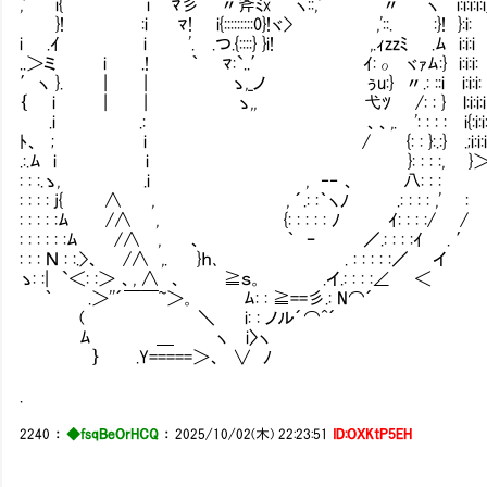
,' i{ i ｀ﾏ彡ﾟ´¨〃斧ﾐx ヽ::,′ 〃￣｀ヽ i:i:i:i:i
}! :i ﾏ! i{:::::::::0}!ヾ> ,'::. :}! }:i:
i .ｲ i '. .つ.{::::} }i! ,.ｨzzﾐ .ﾑ i
..＞ミ i .! ｀ ﾏ:`..′ ｲ:ο ヾｧﾑ:} i:i:i:Ⅷ
′ヽ }. | | ゝ,_ノ ぅu:} 〃.: ::i i:i
｛ i | | ゝ,, 弋ﾂ /: : } l:i:i:i
.i .: 、、,. ': : : : i{:i:i:|:i
ﾄ、 ; i / {: : }:.:} .;i:i:i:
.:.ﾑ i i }: : : :, }＞' 
: : :.ゝ, .i , ‐‐ 、 八: : :
: : : : j{ ∧ , , ´.: :｀ヽﾉ .: : : 
: : : : :ﾑ /∧ , {: : : : : ﾉ ｲ: : : :/ /
: : : : : :ﾑ /∧ , 、 ｀ ｰ ／.: : : 
: : : Ｎ : :.>、 /∧ ,. }ｈ､ . : : : : :／ イ
ゝ: :| `＜: :＞ 、, ∧ 、 ≧ｓ。 .イ.: : : :∠ ＜
｀ .＞''´￣￣~＞。 ﾑ: : ≧==彡.: N⌒´
( ＼ i: : ノル´⌒^´
ﾑ ＿ ヽ i〉ヽ
｝ .Y=====＞、 ∨ ﾉ
.
2240
：
◆fsqBeOrHCQ
：
2025/10/02(木) 22:23:51
ID:OXKtP5EH