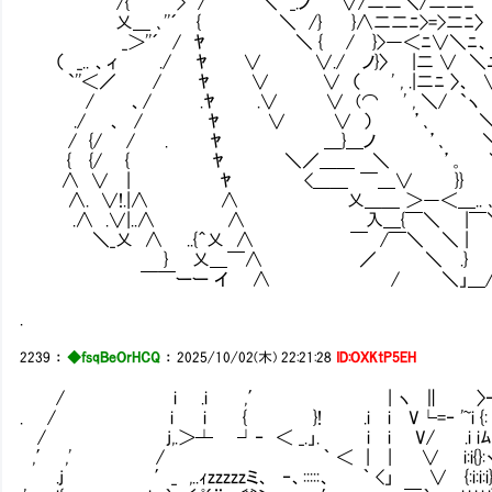
/{ > / ＼ _.ノ ∨/二二＼/二二ﾆ } 
乂＿ ､''´ { ＼ /} }∧二二ﾆ>=>二ﾆ〉 
_＞''´ / ﾔ ＼ { / }>―＜ﾆ∨＼ﾆ、 
（ _.. 、ィ ./ ﾔ ∨ ∨./ ノ}〉 |二 ∨ ＼ニ
`''＜／ / ﾔ ∨ ∨ （ ' , .|二ﾆ 〉、
/ 、/ .ﾔ .∨ ∨ (⌒ ' , ＼/ `ヽ
./ 、 / ﾔ ∨ ∨ ） ’､ ＼.
/ {/ / . ﾔ ＿}＿ノ ’､ ＼}
{ {/ { ﾔ ＼／＿＿ ＼ ’。 ＼} 
∧ ∨ | ﾔ <＿＿ ￣＿∨ }} 
∧. ∨!.|∧ ∧ 乂＿＿ ＞―＜＿.. ､ﾆ
.∧ .∨|..∧ ∧ 入＿{￣＼ |
＼_乂 ∧ ..{＾乂 ∧ ￣ /￣＼ ＼ 
} 乂＿￣∧ ／ ＼ .} /
￣￣ーー イ ∧ / ＼」＿/_／
.
2239
：
◆fsqBeOrHCQ
：
2025/10/02(木) 22:21:28
ID:OXKtP5EH
/ i .i ,′ | ヽ ∥ 〉‐==‐
. / i i { }! .i i V└=‐ '~i {: 
/ j,.＞┴ ┘‐ ＜ _.」. i i V/ .i iﾑ
,′ ,' / ｀ ＜ | | ∨ i:i{}:ヾ
.j ′_ ,..ｨzzzzzミ、 ‐、:::::、 ｀ <」 ∨ {:i:i:i