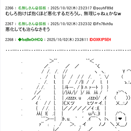
2266
：
名無しさん＠狐板
：
2025/10/02(木) 23:23:17
ID:poyhF89d
むしろ抱けば抱くほど悪化するだろうし、無理じゃねぇかなｗ
2267
：
名無しさん＠狐板
：
2025/10/02(木) 23:23:32
ID:Fn78xh9a
悪化しても治らなさそう
2268
：
◆fsqBeOrHCQ
：
2025/10/02(木) 23:28:11
ID:OXKtP5EH
・・・━・・・━・・・━・・・━・・・━・・・━・・・━・・・━・・・━・・・━・・
. ＞''´. ｀''＜
／. ／ ／ `く
. / /. /. // ヽ ヽ. Y ⌒
, / l. |/ / / / /. '
, /. ｌ. | / / /|l / / l. 
. /. /. |. |.斗―､ / }l ﾊ
/／ |. |/}从/}/ }/ 从 从 /
. ／ /. |. | ,ｨzzzx. u ,ｨzz
ｲ / / |. |《乂ツ ﾋツ〃イ. | 
. { / /. |. |／／／／／／ｲ 
. 从{ ｌ{ .:| | ′ u八:..}l |
｀^＞―| }ﾄ､u. ｀ ´ ,ｲ￣｀ヽ lヽ
ｧ'´ ι , / ＞｡ _ イ ﾉ.ノ 
. , j／ / .／ ` ､ ＿