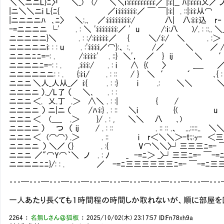
＼＼ニニL}ﾆ〉「 ＼_) (/ ＼＼ｉ:ｉ:i:i:i:i:i:i:i:i:／ |:i:|__ ﾊ|:i:i:i:i乂／ ノ
|ニ＼＼ニi L{ﾆ{ ／ｉ:i:i:i:i:i:i:／ ￣ ￣|:i:| . ::|:i:i:从⌒ 
|ニニニニﾊ ､ﾆ〉 ＼:.､ ／:i:i:i:i:i:i:i:i:/ 八| 八:ｉ:i:込 r
-=ニニニニ └' . : ＼ ':i:i:i:i:i:i:i:／ ' u /:ｉ:八 )/. :
ニニニニニ}＼ . : :/:i:i:i:i:i:／ { ＼/:i:/ ＼ 
ニニニニニi: : : u . :':i:i:i:i／⌒}:、 :. /／ ＼ ／ /
ニニニﾆﾆ=-: . /:i:i:i:i:' . ::} ＼'， ／ } ij ＼
ニニニニﾆ=-: : . ,:i:i:i:/ . : i ∧ {( 〉 _
ニニニニニニ: : . {:i:ｉ/ . : :: / } ＼
ニニニ ＼人_人从_／ i:{ . : :} i .: ＼＼ ＼
ニニニニ ）._/L了 （ ＼､ . : : '， U .:.
ニニニ ＜. 乂.丁 .＞ ∧＼ . : :| { / .:. 
ニニニニ ） ニ|ニ （ /ﾊ:i:} . : :: ＼i {( 
ニニニ ＜ (＿_ .＞ }/ . : , ＼＼ 八 ､) 
ニニニニ ） つ （ ij / . : :: . :: :: .、 ...:::
ニニニ ＜ (⌒⌒) .＞ . :: i r＜＼＼＞-t:;:ｯ- 
ニニニニ ） ＼／ （} . :{ V⌒＼＼〉┘三三三ﾆ=-
ニニニ ／"⌒Y⌒｀＼ ノ . : ﾉ _ -=ﾆ＞ _〉┘三三ﾆ=
ニニニニﾆﾆ}/: : . ／ -=ﾆ三三三三三三ﾆ=- ￣-
・・・━・・・━・・・━・・・━・・・━・・・━・・・━・・・━・・・━・・・━・・
一人あたり長くても１時間程の時間しか取れないが、順に部屋を
2264
：
名無しさん＠狐板
：
2025/10/02(木) 23:17:57
ID:Fn78xh9a