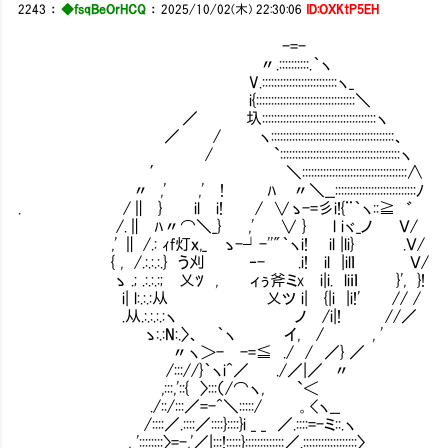
2243
：
◆fsqBeOrHCQ
：
2025/10/02(木) 22:30:06
ID:OXKtP5EH
-=-
〃.::::::::::.｀ヽ
V.:::::::::::::::::::::::::ヽ_
i{:::::::::::::::::::::::::::::::::＼
／ 圦::::::::::::::::::::::::::::::::::::::ヽ
／ / ヽ:::::::::::::::::::::::::::::::::::::::::、
/ `::::::::::::::::::::::::::::::::::::::::ヽ
′ ＼:::::::::::::::::::::::::::::::::::∧
〃 ,' ,' ! ﾊ 〃＼__:::::::::::::::::::::::::::ﾉ
. /∥ } il i! / ∨ゝ-=彡i!{¨｀ヽ::≧ ゛
/.∥ ﾊ〃⌒＼_} ,' ∨ } l iヾ_ノ Ｖ
,' ∥ /.: ｨf灯ｘ,_ ゝ-┘-''"｀ヽi! il |li} .Ｖ/
{ , /.:.:.:.} う刈 ‐- .i! il |il
ゝ .; .:.:.:; 乂ﾂ , ィぅ斧ミx i|i. liｉｌ }', }!
i| l:.:.:从 乂ツ i| {|i |i!' //
.从.:.:.:.:ヽ ノ /i|! //／
ゝ:.:N:.〉、 ｀ヽ イ, / , ' そ
〃ヽ＞- -=≦ ./ / ／} ／
/::://}｀ヽi^／ ./／|／ 〃
,:::,'::{ 〉:::（/⌒ヽ, `＜
./::/:::／=-^＼:::::/ 。<ヽ_
/::::／.::::／::::}::::}i _ _ ／.::::=-ミ::.ヽ
, '::::::::〉=-,'／|:::!:::::}:::::::::::::／.::::