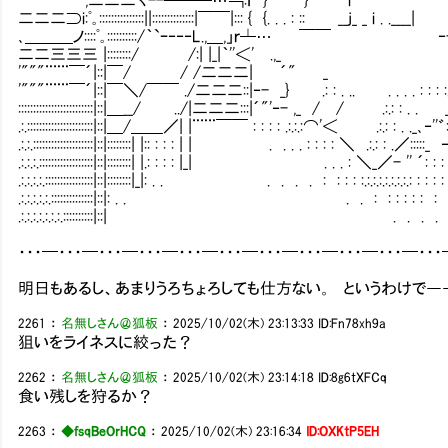
二二二⊃i:ﾟ｡:::::::::::::::||::::::::::::::|￣￣|::: { {. . . : :: __j_ _ i 
､＿＿＿ノ::::ﾟ｡::::::::::/｀`ｰ‐‐‐L.,＿,」ｒ┴… ￣￣ ‐- _￤ |
二二三三三 |::::::::/ /:| |_|｀''＜' .,_ ｀ . _＿{: 
'"""¨¨¨￣´|::|￣/ / /二二二| ´" _ ｀:.
'"""¨¨¨￣´|::|￣＼/￣￣ ./二二二::|‐- _} .: : . .. . . . . : : : :.:
:::::::::::::::::::::::::|::|＿__/ ../|二二二:::|´"'‐- ,_ / / .:.: : 
.:.::::::::::::::::::::::|::|＿/＿＿／| |¨¨¨￣￣ : : : : .:.:.:⌒'＜ .:.: : . ._､‐''゛::::
.:.:.::::::::::::::::::::|::|::::::::| |:: : : : | | . . . . : : : : ＼ .:.: : .／::
.:.:.:.::::::::::::::::::|::|::::::::| |.: : : : |_| . . . : ＼_／- '' ´: : : : 
.:.:.:.:.::::::::::::::::|::|::::::::|_|: . . . . . . : : : : :.:.:.:.:.
.:.:.:.:.:.::::::::::::::|::|: . . . . : : :
.:.:.:.:.:.:.:.::::::::::|::| . . . 
・・・━・・・━・・・━・・・━・・・━・・・━・・・━・・・━・・・━・・・━・・
明日もあるし、あまりうろちょろしても仕方ない。 というわけで―
2261
：
名無しさん＠狐板
：
2025/10/02(木) 23:13:33
ID:Fn78xh9a
狙いをライネスに絞った？
2262
：
名無しさん＠狐板
：
2025/10/02(木) 23:14:18
ID:8g6tXFCq
食い残しを狩るか？
2263
：
◆fsqBeOrHCQ
：
2025/10/02(木) 23:16:34
ID:OXKtP5EH