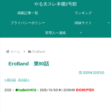
やる夫スレ本棚2号館
掲載記事一覧
ランキング
プライバシーポリシー
姉妹サイト
管理人へ連絡
ホーム
EroBand
EroBand 第90話
2025年10月5日
« 前の話
次の話 »
2232
：
◆fsqBeOrHCQ
：
2025/10/02(木) 22:05:09
ID:OXKtP5EH