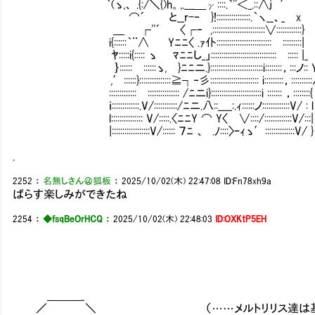
｀(ゝ,、 .{:/＼{)h。,.___＿γ::::.`''＜_.
⌒´ と__r-‐ }!::::::::::::::::.｀ヽ__、_ x
＿ ┌''´ 〈┌‐ ,:::::::::::::::::::::::::∨:::
i{::::::｀¨∧ Yﾆﾆ〈 .ｧ仆::::::::::::::::::::::::::Ⅵ:::::::::|
ﾔ:::::i{::::: ゝ ﾏﾆﾆし_」:::::::::::::::::::::::::::::::Ⅵ::::: |_
｝::::::Ⅶ::::::ゝ, }ﾆﾆニ.}:::::::::::::::::::::::::i::::::::，:::ノ:: 
,′::::::}:::::::::::::::≧┐‐彡::::::::::::::::::::::: i:::::::::，::::::::
:::::::::::::Ⅶ::::::::::::::: /ﾆニi}::::::::::::::::::::::::i ::::::: ，::::::::{
ｉ:::::::::::::.V/:::::::::::/ﾆニ.八::____:.ｨ::::::ノ:::::::::::::V/ : l
l::::::::::::::: V/:::::.〈ﾆﾆY ⌒ Y〈 ∨::::/:::::::::::::V/:::|
|::::::::::::::::::V/:::::: ７ﾆ 、 .ﾉ::::〉ｰｨゝ′::::::::::::::V/ }
.
2252
：
名無しさん＠狐板
：
2025/10/02(木) 22:47:08
ID:Fn78xh9a
ばらす楽しみができたね
2254
：
◆fsqBeOrHCQ
：
2025/10/02(木) 22:48:03
ID:OXKtP5EH
＿＿＿_
／ ＼ （……メルトリリス達は基本的にコ