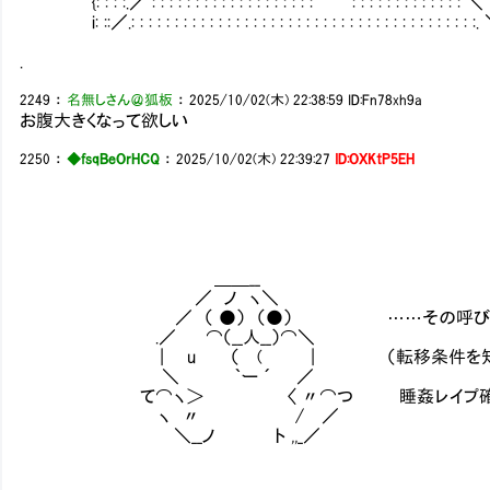
{: : : :.／ : : : : : : : : : : : : : : : : : : :`¨¨´ : : : : : : : : : : : : : ＼
i: ::／.: : : : : : : : : : : : : : : : : : : : : : : : : : : : : : : : : : : : : : : :
.
2249
：
名無しさん＠狐板
：
2025/10/02(木) 22:38:59
ID:Fn78xh9a
お腹大きくなって欲しい
2250
：
◆fsqBeOrHCQ
：
2025/10/02(木) 22:39:27
ID:OXKtP5EH
＿＿__
／ ノ ヽ＼
／ （ ●） （●） ……その呼び方はくすぐ
.／ ⌒（__人__）⌒＼
| u （ ( | （転移条件を知ってるライネ
＼ ｀ー ´ ／
て⌒ヽ＞ 〈 〃⌒つ 睡姦レイプ確定だな…
ヽ 〃 / ／
＼__ノ ト ,,_／