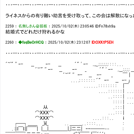
・・・━・・・━・・・━・・・━・・・━・・・━・・・━・・・━・・・━・・・━・・
ライネスからの有り難い助言を受け取って、この会は解散になっ
2259
：
名無しさん＠狐板
：
2025/10/02(木) 23:05:46
ID:Fn78xh9a
結婚式でどれだけ狩れるかな
2260
：
◆fsqBeOrHCQ
：
2025/10/02(木) 23:12:07
ID:OXKtP5EH
・・・━・・・━・・・━・・・━・・・━・・・━・・・━・・・━・・・━・・・━・・
´~ﾟ" '' ‐- __ ‐- __ ´" ' ‐- ..,,_.:.:.:.:.:.: : : : . . . 
´~ﾟ" '' ‐- __ ‐- _ ´" ' ‐- ..__.:.:.:
´~ﾟ" '' ｰ- __ ‐- _ ￣ | | |
. . . .: : : : : : : ´" ｰ- __ ‐- ｣ | ￣ |: : 
. . . . . . : : : : : : : : |￣ . :| |: : : :.:|.
. . . . : : : : : : | . . . . :.| |: : 
. . : : : : | . . . : :.
: : : : | . . . : :.
从 . : : : | . . 
⌒ＸＸＸ⌒ . . . : : : | . . . 
⌒ＸＸＸ⌒ . . . . : : : . .
┌─┐＿＿ _}i{_ . . ＿＿__. . : : : : . .
. :|:l￣l:||￣￣| |＿|＿＿＿＿|_|二二| ‐‐───…
¨¨¨¨￣￣',二二二ヽ--───…￢:ｉ"ﾞ}￣￣ }￣´´´i ￤ ￤