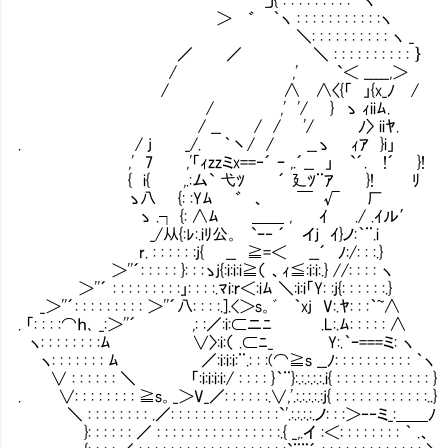
＞ ゛ ｀ヽ : : : : : : : : : : :ヽ
＼: : : : : : : : : : ヽ _
／ ／ ＼ : : : : : : : : : : ｝
/ ,' `＜ _____,＞
/ ∧ ∧〈{「 」{x_ﾉⅤ/
/ ,' '/ } ゝ ｨiiﾑ. Ⅷ
/ __ / / '/ ﾉ〉 iiﾔ. Ⅷ
. / j _/. ｀丶/ / __ゝ ｨｱ }i」 Ⅷ
,' 7 ,'「ｨzzミx==‐´ ｰ ,.´__ 」 `´. !´ }!
{ i{ ,.:ム` 弋ﾂ ´ 廴ﾂ¨ｱ }! ﾘ 
ゝ八 {: :Yﾑ ゛ 、 ￣ √ 厂
ゝ .┐ {: ∧ﾑ ＿＿ , ｲ ./ .ｲル′ 
_/从{:ﾚ:.iﾘ公。 `ｰ‐ ´ イｊ ｲ}ノ:｀¨.i
r. : : : : : :j{ __ ≧=＜ __´ ﾉ:/: 
＞''´: : : : : }: : :ゝj{:i:i:i≧（ 、ｨ≦:i:i:.} //: : : : ヽ
＞''´ : : : : : : : : :」: : : :.ﾏi:ｒ＜:iﾑ ＼:i:i「Y: :j{: : : : : :.}
_＞''´: : : : : : : : : ＞''´八: : : :.].<＞s。ﾞ ｀xj V:.ﾔ: : :｀~∧
. 「: : : :⌒ｈ､ _:＞''´ ,: :／:i:⊂ニﾆ .L:.ﾑ: : : : : ∧
ヽ: : : : : : : :ﾑ ∨〉:i:（ .⊂ﾆ_ Y:.｀ｰ===ミ: ヽ
ヽ: : : : : : : ﾑ ／:i:i:i:¨.: : :(⌒≧s __ﾉ: : : : : : : : : : ｀ヽ
∨ : : : : : : ＼ 「:i:i:i:i:/ : : : : }｀¨}:.:.:.:.:.i{ : : : : : : : : : : : : }
. ∨: : : : : : : : ≧s。_＞V_／: : : : : :.∨,'.:.:.:.:.:j{ : : : : : : : : : : : :..}
＼ : : : : : : : : .／: : : : : : : : : : : : : :`'.:.:.:.:.ノ: : :＞‐‐ミ_:＿＿ﾉ
}: : : : : : ／ : : : : : : : : : : : : : : : :.{ _,.イ :＜: : : : : : : : ｀ .、