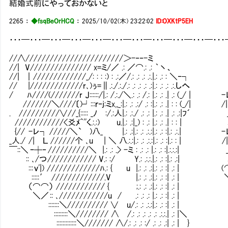
結婚式前にやっておかないと
2265
：
◆fsqBeOrHCQ
：
2025/10/02(木) 23:22:02
ID:OXKtP5EH
・・・━・・・━・・・━・・・━・・・━・・・━・・・━・・・━・・・━・・・━・・
//∧////////////////////////＞-‐‐-ミ
//| V/////////////// x=ミ/／ .: ／⌒.: .: ｀丶、
//| ｜/////////////_/: : : :) : .:／/.: .: .
// |/////////////r､)ぅ=∥.:./.:./.: .: .: .: 
/ ﾊ////(///////r J::::::/|.: /.:./＼.: .: /.: |.
///////＼////〔)┘:::ｒ‐j:ミx,,_:|.: .: .:/ .: :|.: 
. //////////∨//_{::::: _ﾉ :/.:人|.: .:./ .: .: |
////////////<爻ﾒ^''く.:.:) u.|.: .:|_) : .: |
{// -レ┐ /////＼` )八_ |.: .:|.: .: .:.:|.: .: :|
_人./ /| Ｌ //////个 ､u | ＼ 八.:.:|.: .: .:.:|.: .: :|
￣::＼ ｰ┼‐ //////////＼ |.: .: .> -ミ : .: .: |.: .: 
:: ､/つ //////////// V.: :/ Y.: .:.:.|.: .: :
::: ｖ'|) /////////////ﾊ.: { u |.: .: .:|.: .: :| 
::::: ′ /////////////.V |.: .: .:|.: .: :
（⌒⌒） //////////// { ;.: .: .:|.: .: :| 
＼／ :: ､////////////u / .: .: .: |.: .: :| 
:::::::＼////////// ∨ u/.: .: .:.:|.: .: :| 
:::::::::＼//////// ∧ /.: .: .: .: .: .:.:.|
:::::::::::::＼/////// ∧/.: .: .: :/ .: .: .: