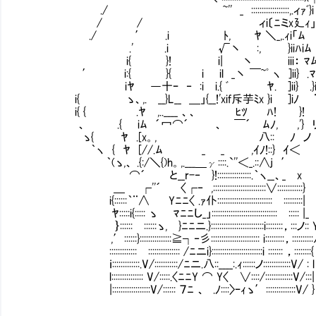
./ ~'' _ ::::::::::::::::::,.ィｧﾞ}i
/ / ィi〔ﾆミx廴ｨ
./ ′ .i ﾄ, ﾔ ＼_,.ｨi「ﾑ
.' .i √丶 :, }iiﾊiﾑ
i{ }! i| 丶 iii： ﾏ
′ i:{ }{ i il _丶 ￣~ﾟ ヽ ]ii} .ﾏ
iﾔ ―十ｰ ‐ :i i.{ ﾞ ﾔ. ]ii} .}ii
i{ ゝ、,. __}L__ ＿」{__!'xif斥芋ﾐx }i ]iﾉ 
i{ { .ﾔ ,..____ 、、 ﾋﾂ ﾊ! }! 
、 .{ iﾑ ´冖⌒´ 、 ￣´ ﾑﾉ, ,'} リ
ゝ{ ﾔ .[x。, 八:: ﾉ ノ 
｀ヽ { ﾔ [//.ﾑ _ _ ,ｲﾉ!::} ｲ＜
｀(ゝ,、 .{:/＼{)h。,.___＿γ::::.`''＜_.:
⌒´ と__r-‐ }!::::::::::::::::.｀ヽ__
＿ ┌''´ 〈┌‐ ,:::::::::::::::::::::::::∨::::
i{::::::｀¨∧ Yﾆﾆ〈 .ｧ仆::::::::::::::::::::::::::Ⅵ:::::::::|
ﾔ:::::i{::::: ゝ ﾏﾆﾆし_」:::::::::::::::::::::::::::::::Ⅵ::::: |_
｝::::::Ⅶ::::::ゝ, }ﾆﾆニ.}:::::::::::::::::::::::::i::::::::，:::ノ:: 
,′::::::}:::::::::::::::≧┐‐彡::::::::::::::::::::::: i:::::::::，::::::::
:::::::::::::Ⅶ::::::::::::::: /ﾆニi}::::::::::::::::::::::::i ::::::: ，::::::::{
ｉ:::::::::::::.V/:::::::::::/ﾆニ.八::____:.ｨ::::::ノ:::::::::::::V/ : l
l::::::::::::::: V/:::::.〈ﾆﾆY ⌒ Y〈 ∨::::/:::::::::::::V/:::|
|::::::::::::::::::V/:::::: ７ﾆ 、 .ﾉ::::〉ｰｨゝ′::::::::::::::V/ }
.