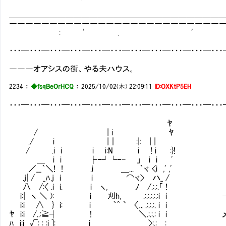
＿＿＿＿＿＿＿＿＿＿＿＿＿＿＿＿＿＿＿＿＿＿＿＿＿＿＿＿
――――――――――――――――――――――――――――
: ' . '
・・・━・・・━・・・━・・・━・・・━・・・━・・・━・・・━・・・━・・・━・・
―――オアシスの街、やる夫ハウス。
2234
：
◆fsqBeOrHCQ
：
2025/10/02(木) 22:09:11
ID:OXKtP5EH
・・・━・・・━・・・━・・・━・・・━・・・━・・・━・・・━・・・━・・・━・・
ﾔ
/ | i ﾔ
./ i |｜ :|: | |
/ .i i i i:N i ! i :}!
＿ i i ├‐┘└‐- 」 i i '
／__｀＼! ! .i ＿... ｀ヾ <i ,' ,'
.j| / _ﾊ.j i i ⌒ヾ> ハ_ /
八 /:〈 .i i. i ヽ, ﾉ /.:.:.「 !
i:| ヽ ＼ ): i 刈h, .:.:.:.:.:i i
i:i ∧ } i: i ｀^ ` 〈,、.:.:.:. i i
ﾔ i:i /..:≧┤ ! ＼.:.:.: i i メ
ﾊ i:i √: : :i ]: i >:.: :