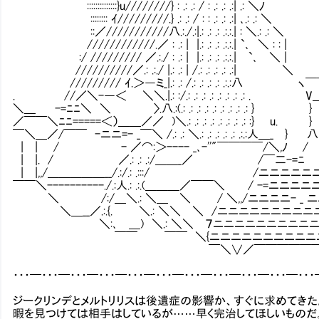
::::::::::::::}u////////} : .: .: / : .: .: .
:::::::: ｲ/////////.} .: .: / : : .: .: .:| ､.
::／///////////八.:./.:|.: .: .: .:.:.| : ＼.
////////////.／ : .: | |.: .: .: .:.:.| `､ 
:/ ///////// ／.:./ : .: | |.: .: .: .:.:.| `､ ＼ |
//////////／.: .:./ |.: .: | /.: .: .: .: .:| ＼
///////// ｲ.＞―ミ_|.: .: /.: .: .: .: .:.:八 ヽ
. //／＼-―＜ ＼＼.|.: :/.: .: .: .: .: .: .: .: .
＼＿ -=ﾆﾆ＼ ＼ 〉.八.:(.: .: .: .: .: .: .: .: .:
／￣￣＼ﾆﾆ=====＜）＿＿／／ )＼.: .: .: .: .: .: .: .: 
￣＼＿／/￣￣ -ニニ=- _￣＼ /.: .: ＼.: .: .: .: .: .:.:人＿
| | / - ／⌒:＞---- _､-''"￣￣￣￣/＼,ﾉ 
| |. / ／.: .: .:/＿＿_／ /￣二-=ﾆ 
| |,,/＿＿＿＿＿__/.:/.: .:::/ /ニニニニニニ- _
￣￣＼----------./.:人.: .:.(＿＿＿／￣￣＼ / -=ニニニ
＼ /:/＿＼.: ＼＿ ＼ / ＼,,/ニニニニ-
＼＿__／.:.{. ＼.: ＼＼ ＼ /ニニニニニニニニニ
＼:､ ＿) ＼.: ＼＼ ７ニニニニニニニニニニニ
￣￣ ￣￣ ＼{ニニニニニニニニニニニニニ
￣＼∨／￣￣￣￣￣￣￣￣￣￣
・・・━・・・━・・・━・・・━・・・━・・・━・・・━・・・━・・・━・・・━・・
ジークリンデとメルトリリスは後遺症の影響か、すぐに求めてきた
暇を見つけては相手はしているが……早く完治してほしいものだ