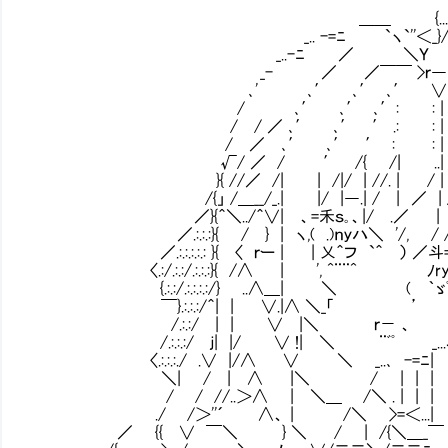
＿＿ {.../ ）..
_.. -=ﾆ `ヽ`''＜_}/ 、＿
_..-ﾆ ／ ＼Ｙ `ヽ
_- ／ ／￣￣ >ｒ― 、
､' ､′ ､′ ､′ ∨ ’,
/ ､′ ､′ ､′: : | :', ’
/ / ／ ､′ ､′ ′ .: : | /| 
/ ／ ､′ ､′ ′ : : | /| 
√/ ／ / ′ /{ /| ..| /| 
}{ //／ /| | /|/ | //. | / | /|
/{」 /＿__/_.| |/ |―.| / | ／ | 
／}{＾＼../＾∨| 、=禾ｓ｡、|/ .／ | /__
／.:.:.:}{ / } | ヽ,( .)ｎｙハ＼ '/, / 
／.:.:.:.:.: }{ 〈 ｒー | | 乂＾フ `＾ ） 
〈.:/.:.:/.:.:.:}{ /∧ | ', ^¨¨^ ﾉry
{.:.:/.:.:.:.:/} ..∧＿| ＼ ( ｀ゞﾟﾞ ' /
￣}.:.:.:/＾| | ∨.|∧ ＼_「 ’ / 
/.:.:/ | | ∨ |＼ ｒ－ 、 / /
/.:.:.:/ ｊ| |/ ∨ !| ＼ ¨ﾞﾟ _...ィ 
〈.:.:.:./ .∨ |/∧ ∨ ＼ _..､ -=ﾆ| |
＼| / | ∧ |＼ / | | | | | ,
/ / //..＞∧ | ＼＿ /＼ . | | | 
./ /＞''´ ∧、 | /＼ >=＜...| 
／ {{ ∨ ￣＼ } ＼ / | /{＼＿_￣ 