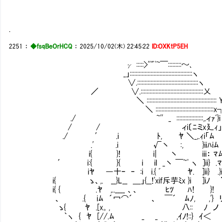
.
2251
：
◆fsqBeOrHCQ
：
2025/10/02(木) 22:45:22
ID:OXKtP5EH
γ :::::>''"ﾟ~￣:::::::::～､
_」::::::::::::::::::::::::::::::::::::::::::ヽ
∨.:::::::::::::::::::::::::::::::::::::::::ヽ
／ ∨.::::::::::::::::::::::::::::::::::::::::::乂
＼ ::::::::::::::::::::::::::::::::::::::::::::::: 
＼ :::::::::::::::::::::::::::::::::::::::x
./ ~'' _ ::::::::::::::::::,.ィｧﾞ}i
/ / ィi〔ﾆミx廴ｨ
./ ′ .i ﾄ, ﾔ ＼_,.ｨi「
.' .i √丶 :, }iiﾊiﾑ
i{ }! i| 丶 iii： ﾏﾑ 私
′ i:{ }{ i il _丶 ￣~ﾟ ヽ ]ii} .ﾏ
iﾔ ―十ｰ ‐ :i i.{ ﾞ ﾔ. ]ii} .}i
i{ ゝ、,. __}L__ ＿」{__!'xif斥芋ﾐx }i ]iﾉ 
i{ { .ﾔ ,..____ 、、 ﾋﾂ ﾊ! }!
、 .{ iﾑ ´冖⌒´ 、 ￣´ ﾑﾉ, ,'} 
ゝ{ ﾔ .[x。, 八:: ﾉ ノ 妊娠の
｀ヽ { ﾔ [//.ﾑ _ _ ,ｲﾉ!::} ｲ＜