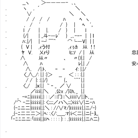
__ヽ ＞――――- ､、
. ヽ , ´ ＼
. ∨ ＼ ＼
. / / / / ﾊ ﾍ ヽ
, / ' / } | ﾍ '，
. l / | |. / } | l
. {/| | ,,斗-―ﾚ' } ,.､-‐- | | ｌ
ﾊ:.|/| | -┘￣^ ⌒└―V| | |
. { Ｖ | ,ｨう付㍉ ,ｨぅｶ㍉从 ! !
. ﾔ Ｖ. 乂ｒり ヒｿ / | 从 忠誠が理
∧ 从〃 、 〃{)|.| /
. ∧ ﾊ ﾚ|.| ./ 安心した。 
∧. /|.ﾄ､ ｰ ‐ ｲ: |.|/
〈_∧_./: |.| :}＞ __ ＜ : : :|.|
/ / |: :|.|/} {、 ｀¨´|.|
. 〈_/ .|ｘ:|.| ~ ‐ _ ／ ∨ |.|
／i:i:ｉ|.|＼ ,公x ./}ﾐh､_ |.|
_ -=ﾆ|i:i:i:ｉ:ｉ|.|: : :／:::冂:::＼i:i:i:i∨|.|ト､__
/⌒ -二|i:i:i:ｉ:ｉ|.|: <;;;;;／ハ＼;;;>i:i:i:∨|ニ-ﾊ
{-ﾆニ二|i:i:i:ｉ:ｉ|.|;＼ : //∨ﾏ/}i:i:i:i:ｉ:ｉ:|.|ニ/-}
_{-ﾆ二二二＞|.|ﾍ: :.〈/:＿__:ﾏ}:i＜二|.|ニ{-廴
｢-ﾆﾆニニ:｢i:i:i:ｉ|.|i:iﾍ : : : : }: : .:}i:i:i:i:ｉ:ｉ:|.|ニﾊ二}
.