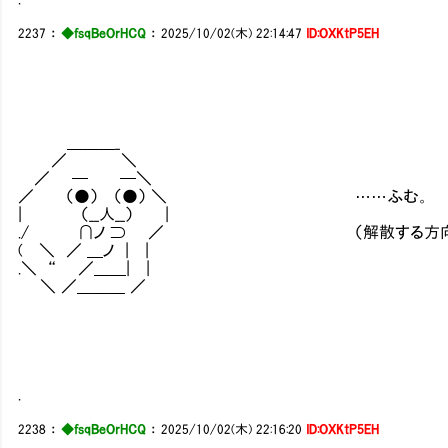
2237
：
◆fsqBeOrHCQ
：
2025/10/02(木) 22:14:47
ID:OXKtP5EH
＿＿＿_
／ ＼
／ ─ ─＼
／ （●） （●） ＼ ……ふむ。
| （__人__） |
./ ∩ノ ⊃ ／ （解散する方向で話は
( ＼ ／ ＿ノ | |
.＼ “ ／＿＿| |
＼ ／＿＿＿ ／
.
2238
：
◆fsqBeOrHCQ
：
2025/10/02(木) 22:16:20
ID:OXKtP5EH