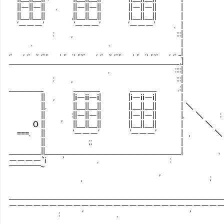
||―||―|| . ||―||―|| ||―||―|| |
||＿||＿|| ,||＿||＿|| ||＿||＿|| |
'―――' '―――' '―――' . |
: , :::|
. . |
,. , ,. ., ,..,. , ,. ., ,..,. , ,. ., ,..,. , ,. ., ,..,. , ,. _|
＿＿＿＿＿＿＿＿＿＿＿＿＿＿＿＿＿＿＿＿＿_,]
. ::::|
: , :::|
＿＿＿＿_ ＿＿＿_ ＿＿＿_ .:|
|| , |ｉ―ｉｉ―ｉ| |ｉ―ｉｉ―ｉ| |
||. ||＿||＿|| ||＿||＿|| | ＼
|| :||―||―|| ||―||―|| |. ＼ 
O || ' ||＿||＿|| ||＿||＿|| | ＼
===. || '―――' '―――' | , ＼
|| ;; | ＼ 
＿＿＿＿||＿＿＿＿＿＿＿＿＿＿＿＿＿＿＿＿＿| 
――――`i ' . :
￣￣￣￣~
, ' ;
＿＿＿＿＿＿＿＿＿＿＿＿＿＿＿＿＿＿＿＿＿＿＿＿＿＿＿＿
――――――――――――――――――――――――――――
: ' . '