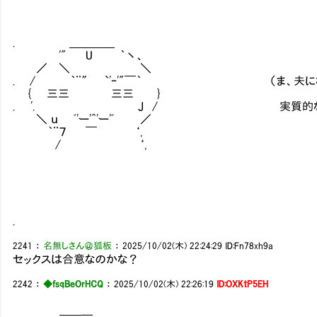
. ＿＿＿＿
'" U ｀丶、
／ ＼ ＼
. / ｀¨″ `'ｰ'"￣｀ （ま、夫になるこ
{ 三三 三三 }
. '. Ｊ / 実質的な仲間宣
＼ ｕ ﾞ'ー'^'ー'ﾞ ／
｀¨７ ￣ ‘,
/ ‘,
.
2241
：
名無しさん＠狐板
：
2025/10/02(木) 22:24:29
ID:Fn78xh9a
セックスは合意なのかな？
2242
：
◆fsqBeOrHCQ
：
2025/10/02(木) 22:26:19
ID:OXKtP5EH
＿＿___