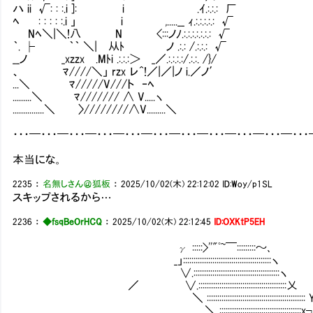
ハ ii √: : :.i ]: i .ｲ.:.:.: 厂
ﾍ : : : : :.i 」 i ,.....__ ｨ.:.:.:.:.: √
Nﾍ＼|＼!八 N <:::ノﾉ.:.:.:.:.:.:.: √
｀. ├ ｀｀ ＼| 从ﾄ ノ .:.: /.:.:.: √
__ノ _xzzx .Mﾄi .:.:.:＞ _／.:.:.:.:/.:.:. /}/
、 ﾏ////＼」 rzx レ^!／|／|ノ i.／ノ′
...＼ ﾏ/////V///ト ‐ﾍ
.........＼ ﾏ/////// ∧ V.....ヽ
...............＼ 〉////////∧V.........＼
・・・━・・・━・・・━・・・━・・・━・・・━・・・━・・・━・・・━・・・━・・
本当にな。
2235
：
名無しさん＠狐板
：
2025/10/02(木) 22:12:02
ID:Woy/p1SL
スキップされるから…
2236
：
◆fsqBeOrHCQ
：
2025/10/02(木) 22:12:45
ID:OXKtP5EH
γ :::::>''"ﾟ~￣:::::::::～､
_」::::::::::::::::::::::::::::::::::::::::::ヽ
∨.:::::::::::::::::::::::::::::::::::::::::ヽ
／ ∨.::::::::::::::::::::::::::::::::::::::::::乂
＼ ::::::::::::::::::::::::::::::::::::::::::::::: 
＼ :::::::::::::::::::::::::::::::::::::::x