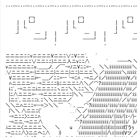
・・・━・・・━・・・━・・・━・・・━・・・━・・・━・・・━・・・━・・・━・・
┏┓ ┏┓ ┏┓
┃ ┃┗┛ ┃ ┃┗┛ ┃ ┃┗
┃ ┗ ┃ ┗ ┃ ┗
┛ ━ ┃ ┃ ┛ ━ ┃ ┃ ┛ ━ 
━━┛ ┃ ━━┛ ┃ ━━┛
・ ・ 
ニニニニﾆﾆvニニニニVニニﾆ∨ﾆVﾆニ'， ﾟ
ニニニニニﾆ∨ニニﾆﾆ}ニニニ人ニvﾆﾆ∧ ﾟ ---
vニニニニニﾆv､＿＿ノ､ ／￣-=ﾉニVﾆﾆ=- _ ＼＼:ｉ:i:i:i:i:i:i:
.∨ニニニニ=-}ニニニニ}ニニニ}ニﾆ}ニニニ＼ ／:i:i:i:i:i:i:i:i:i:＼:i:i:i:i:i
Vニニニニニi=- _＿／ﾆﾆ=-- '-=ﾆﾊ ､-=ニ／:i:／i:i:i:i:i:i:i:i:i:i:i:iV／i:i:i:i:i:i:i:i:i:
ﾊニニニニ=- -=ニニﾆﾆ{iﾆニニニﾆ∧＼／⌒7:i:i:i:i:i:i:i:i:i:i:i::i:i/:i:i:i:i:i:i:i:i:i:i:i:
ｉﾆ'，-=ニニニiニニニﾆﾆヽニﾆ＼＼ﾆﾆ＼＼ /:i:i:i:i:i:i:i:i:i:i:i:ｉ:ｉ:/:i:i:i:／:i:i:i:i:i:i:i:i:
|ﾆ∧ニニニ=- -=ニニニニニﾆﾆ}＼＼¨￣¨/:i:i:i:i:i:i:i:i:i:i:i:i:i:i/:i:i／:i:i:i:i:i:i:i:i:i:i:i
|ニﾆ'，ニニﾆﾆi､ﾆ＼＼ニニニ／ _／ｉ:ｉ:i:i:i:i:i:i:i:i:i:i:i:i:/／:i/:i:i:i:i/／/:i:i
＼＼ニﾊニﾆﾆ=--=＞＼＼￣ ｀: .､ _＿⌒7i:i:i:i:i:i:i:i:i/:i:i:i:i/:i:i:i:i/:i:i:i:/:i:i:i/:i:i:
}＼＼ ∧ニニﾆ{´ . . :＼ ／:i:i:i:i:i:i:i:i:i:/:i:i:i:/:i:i:i:i/:i:i:ｉ:/ｉ|:i:ｉ:{WV:i/:i:i
-=ニﾆﾆ〉ﾆニﾆﾊ _／:i／:i:i:i:i:i:i:i:i:i:i:i:i/:|:i:i:ｉ/{:i:-/}‐ト､i{ }/:i:i:i:i:i:i
-=ニニ,-=ニニ∧ ⌒7:i:i:i:i:i:i:i:i:i:i:i:i:i:ｉ:/:ｉ:|:i:i:i:i:{:i/ }i八:i:{ /:i:i:
.iニニニ〈ニニニニ＼ ＼ u /:i:i:i:i:i:i:i:i:i:i:ｉ|:i:|:i{:i:i:|:i:i:i:i灯うぅ㍉}:i:V:i:
-=ニﾆﾆ∧〉ニニヘﾆ∧ )} ':i:i:i:i:i:i:i:i:i:i:i:ｉ:|:i:|八:i:|:i:i:i:i{Vツ ／