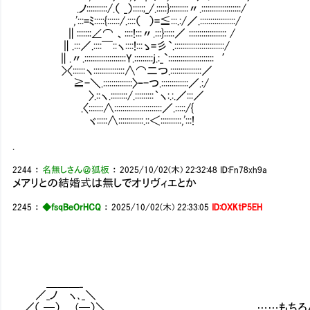
.ノ::::::::::/.（ _）:::::;_/.:::::}:::::::::〃.:::::::::::::::::::/
,':::=ﾐ:::::{::::::/.::::（ ）=≦:::.:/／.:::::::::::::::::/
∥:::::::∠⌒ 、::::!:::〃.:::}:::::／ :::::::::::::::::: /
∥.:::／.::::￣::ヽ::::!:::ゝ=彡`.::::::::::::::::::::::::/
∥.〃.::::::::::::::::::::Y.:::::::::j.:_`:::::::::::::::::::::: ′
>〈::::::ヽ:::::::::::::::∧⌒二つ.:::::::::::::::／
≧-＼.::::::::::::::〉ｰ-つ.:::::::::::::／.:/
〉.::ヽ.::::::::/.:::::::::｀ヽ:.:.／:::／
.〈:::::::∧:::::::::::::::::::::::／.:::::/{
ヾ:::::∧::::::::::::.::＜::::::::::,':::!
.
2244
：
名無しさん＠狐板
：
2025/10/02(木) 22:32:48
ID:Fn78xh9a
メアリとの結婚式は無しでオリヴィエとか
2245
：
◆fsqBeOrHCQ
：
2025/10/02(木) 22:33:05
ID:OXKtP5EH
＿＿＿_
／_ノ ヽ､_＼
／（ ─） (─）＼ ……もちろん、そ