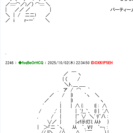
／::::::⌒／)／） ⌒::::: ＼
| ／／ ／ | パーティーメンバーは
＼ | / 二二) ／
／ ｉ r‐一' ＼
.
2246
：
◆fsqBeOrHCQ
：
2025/10/02(木) 22:34:50
ID:OXKtP5EH
／ ￣ ヽ
{ （ /
＼ﾄ､＿ _＿
. ア / ⌒ ｀
／ / |l ｀ヽ ＼
／ , |l ヽ
' | | ∧ {: l| : ∧
/ ,:' | | ',!__`、 l} | ',∧
, / | |'´ ∨ ＼' ﾘ^八 :
∨／ | |ィf示灯ﾐ 从ﾄ } 話は終わ
| ＞「二 ｀ヽ_ 从 ｀., Vﾘ ｀ｰ┐:
// ||＼ _ /∧ ∧ ´￣ } |