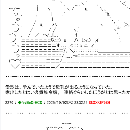
, ` ､ _,,､丶´ ､ `＜ ＞''´ ｀''＜ ,ｨ
ー/－ | ヽ ヽ / u. `:､、 ｀＜ ／ ι /.:.:
つ . , l ｡ﾟ `h､ `'く 廴:.:.
ゆ , l '， ､ ￣ ｀''＜ }:i:
-`ヽ . / u. ハ ヽ '，. ＞｡
_.ノ / / ./ ヽ,′ ヽ''´ ｀ ､
-`ヽ . /＿／ﾆヘ/_,l{,､、 :{ '， ｀'' ‐ 
_.ノ ニニニニニニﾆ圦:.:.:) u 八 (.:ｯ:.) ,ｲ ', u. ｀
-`ヽ ニニニニニニニ二)ｈ､､､..,ィ: : : ゝ こ ィ : :
_.ノ ニニニニニニニニﾆ二}ﾟ｡ ＼: : : : : : : : : : :＿＿＿＿＿＿＿＿＿＿＿＿: : : 
つ ニニニニニニニニﾆﾆ/ _,,､､-=ﾆニニニニニニニニニニニニニニ
(⌒⌒)ニニニニニﾆ二二二/ニニニニニニニニニニニニニニニ
＼／ ニニニニニﾆ二二／二二二二二二二二二二二二二二二
・・・━・・・━・・・━・・・━・・・━・・・━・・・━・・・━・・・━・・・━・・
愛歌は、孕んでいたようで母乳が出るようになっていた。
家出したとはいえ貴族令嬢。 連絡ぐらいしたほうがとは思ったが
2270
：
◆fsqBeOrHCQ
：
2025/10/02(木) 23:32:43
ID:OXKtP5EH
・・・━・・・━・・・━・・・━・・・━・・・━・・・━・・・━・・・━・・・━・・
-‐‐-
,， 了''´''"⌒ ⌒` ｀丶、