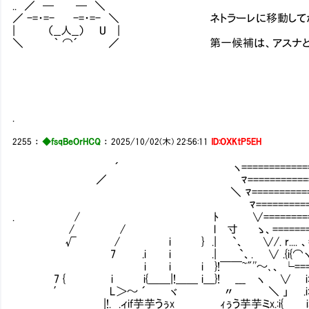
.. ／ ─ ─ ＼
／ -=・=- -=・=- ＼ ネトラーレに移動してか
| （__人__） U |
＼ ｀ ⌒´ ／ 第一候補は、アスナと志
.
2255
：
◆fsqBeOrHCQ
：
2025/10/02(木) 22:56:11
ID:OXKtP5EH
´ ヽ===============
／ ﾏ===============
＼ ﾏ==============
ﾏ==============
. / ﾄ ∨===============
/ / l 寸 ゝ、=============
√ / i } .| `、 ∨/. r.... 、====
7 .i i .| `、. ∨ .{i{⌒ヽ 、__
i i i }!￣￣~"''～､、 └===仆ｘ__
7 { i i{＿＿|!＿＿ i＿}! ___ ヽ ∨ i::{ 
′ L＞～ ´ ヾ 〃 ＼ 」 .i::{ }:i∨
|!. .ィif芋芋うぅx ｨぅう芋芋ミx.:i{ i::{ }: