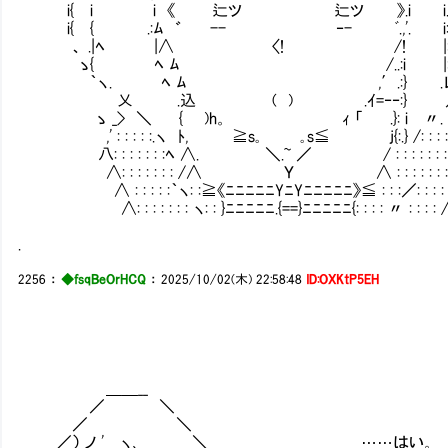
i{ i i 《 辷ツ 辷ツ 》.i i.:{ }:i
i{ { .:ﾑ ゛ -- ‐- ﾞ.,'. i::i .}
、 .|ﾍ |∧ 〈! /! |::! ﾚ i
ゝ{ ﾍ ﾑ /..:i |::! }
｀ヽ. ﾍ ﾑ ,′.:} .レ ,ｲ 
乂 .込 ( ) .ｲ=‐‐:} 
ゝ _> ＼ { )h。 ｨ 「 .}: i 〃. 
,' : : : : :.ヽ ﾄ, ≧s｡ ｡s≦ j{:.} /: : : : :
八: : : : : : :ﾍ ∧. ＼.~ ／ / : : : 
∧: : : : : : : /∧ Ｙ ∧ : : : : : : : :
∧ : : : : :｀ヽ: :≧《ﾆﾆﾆﾆﾆYﾆYﾆﾆﾆﾆﾆ》≦ : :
∧: : : : : : : ヽ: : }ﾆﾆﾆﾆﾆ.{==}ﾆﾆﾆﾆﾆ{: : : : 〃 : : : : 
.
2256
：
◆fsqBeOrHCQ
：
2025/10/02(木) 22:58:48
ID:OXKtP5EH
＿＿__
／ ＼
／ ＼
／） ノ ' ヽ､ ＼ ……はい。