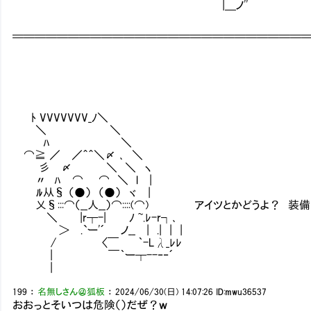
|＿ノ''
＿＿＿＿＿＿＿＿＿＿＿＿＿＿＿＿＿＿＿＿＿＿＿＿＿＿
￣￣￣￣￣￣￣￣￣￣￣￣￣￣￣￣￣￣￣￣￣￣￣￣￣￣
ﾄ VVVVVVV_ﾉ＼
＼ ＼
ﾊ ＼
⌒≧ ／ ／＾＾＼〆 ､ ＼
彡 〆 ＼ ＼ ヽ
〃 ﾊ ⌒ ⌒ ＼ l |
ﾙ从§ （●） （●） ヾ |
乂§:::⌒（__人__）⌒::::(⌒) アイツとかどうよ？ 装
＼ |r┬-| ﾉ ~.ﾚ-r┐､
＞ .`ー'´ ノ__ | .| | |
/ 〈￣ ｀-Lλ_ﾚﾚ
| ￣｀ー┬--‐‐´
|
199
：
名無しさん＠狐板
：
2024/06/30(日) 14:07:26
ID:mwu36537
おおっとそいつは危険（）だぜ？ｗ