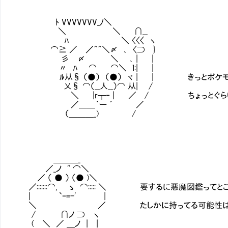
ﾄ VVVVVVV_ﾉ＼
＼ ＼ ∩__
ﾊ ＼ 〈〈〈 ヽ
⌒≧ ／ ／＾＾＼〆 ､ 〈⊃ }
彡 〆 ＼ ､ | |
〃 ﾊ ⌒ ⌒＼ ｌ:| |
ﾙ从§ （●） （●） ヾ | | きっとポケモン
乂§ ⌒（__人__）⌒ 从| /
＼ |r┬‐ | ／ / ちょっとぐらい見せ
／＿＿｀ー ´ ／
（＿＿＿_) /
＿＿＿_
／_ノ '' ⌒＼
／ （ ● ） （● )＼
／:::::::⌒, ゝ ⌒::::: ＼ 要するに悪魔図鑑ってと
| `ｰ=-' |
＼ ／ たしかに持ってる可能性はあ
/ ∩ノ ⊃ ヽ
( ＼ ／ ＿ノ | |