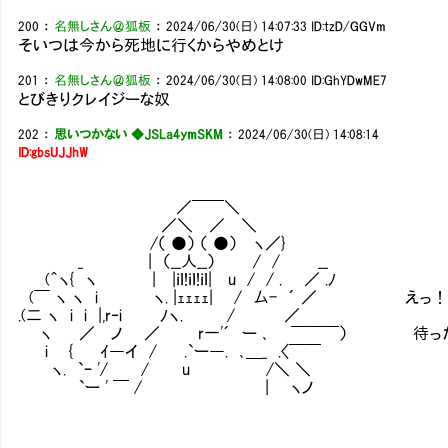
200
：
名無しさん＠狐板
：
2024/06/30(日) 14:07:33
ID:tzD/GGVm
そいつは今から死地に行くからやめとけ
201
：
名無しさん＠狐板
：
2024/06/30(日) 14:08:00
ID:GhYDwME7
とびきりクレイジーな奴
202
：
思いつかない ◆JSLa4ymSKM
：
2024/06/30(日) 14:08:14
ID:gbsUJJhW
／￣￣＼
／＼ ／ ＼
/（ ●） （ ●） ヽ／}
_ | （__人__） / / __
(＾ヽ{ ヽ | |ｉｌ!ｉｌ!ｉｌ| u / / . ／ .ﾉ
(￣ ヽ ヽ i ヽ. |ｪｪｪｪ| / 厶- ´ ／ えっ
.(二 ヽ i i |,r‐i ﾉヽ. / ／
ヽ ／ ノ ／ r一'´ ー ､ ￣￣￣） 待った！
i { ｲ―イ / .`ー―. ､＿_ .〈￣￣
ヽ. `ｰ '/ / u /＼ ＼
`ー ' ￣ / | ヽノ