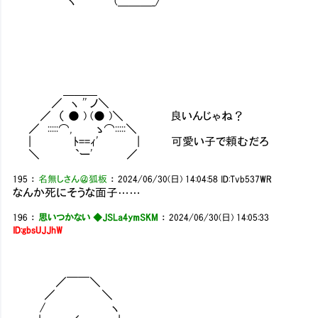
ヽ (＿＿＿_/
＿＿＿
／ ヽ '' ノ＼
／ （ ● ) (● )＼ 良いんじゃね？
／ :::::⌒, ゝ⌒:::::＼
| ﾄ==ｨ' | 可愛い子で頼むだろ
＼ `ー' ／
195
：
名無しさん＠狐板
：
2024/06/30(日) 14:04:58
ID:Tvb537WR
なんか死にそうな面子……
196
：
思いつかない ◆JSLa4ymSKM
：
2024/06/30(日) 14:05:33
ID:gbsUJJhW
／￣￣＼
／ ＼
/ ヽ