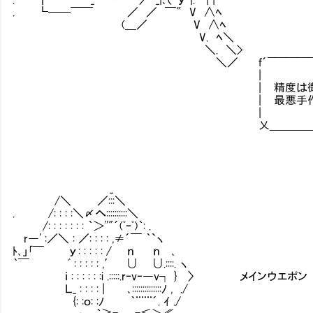
. ┗──￣￣ ／ ／ ￣" V ∧ﾍ
(＿／ V ∧ﾍ
V. ﾍ＼
＼. ＼>
＼／ f´￣￣￣￣￣￣￣￣￣￣￣
|
| 精度は微妙だけど沢山撃て
| 最悪手作りパーツでも
|
乂＿＿＿＿＿＿＿＿＿＿＿＿
_
/＼ ／:::＼
. /: : : :＼〆へ::::::::::＼
/: : : : : : : ｀＞''"´(ﾟｰﾟ)｀: .
r―' :／＼ : ／: : : : ,≠´￣ ｀`ヽ
ﾄ､」｢￣ у: : : : : / ｎ ｎ ､
｀￣ ﾞ : : : : : ,′ ∪ ∪.::::. ヽ
ｉ : : : : : :i .:::::.r‐v‐―v┐ } 〉 メインウエ
Ｌ_ : : : : | ､::::::::::::::ﾉ , ./
{: :ｏ: :ﾉ ｀¨¨¨´. ｲ ./