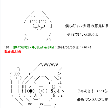
／￣￣＼
／ ⌒ ⌒ ＼
/ （⌒） （⌒） ヽ
| （__人__） .| 僕もギャル夫君の意見に異
| ｀⌒´ |
ヽ / それでいいと思うよ
/ヽ ノヽ
194
：
思いつかない ◆JSLa4ymSKM
：
2024/06/30(日) 14:04:44
ID:gbsUJJhW
／VVVVVVVⅥ
＿∩ ／ ／
/ 〉〉〉 r'´ ＞
{ ⊂〉 ／ ／ヽ／ ゛゛＼ ＼＞
| | / ／ （ ゝ' ,ミ
| | |i│ ノ ─ }_} ヾ
| | ﾄ | （●） （＜ ） §小!、ゝ じゃあさ！ いつ
ヽ ( ,| （__人__） § 、ゝ
＼.＼ ＼ `ー'´ 。゜ 最近マンネリだし変化
＼ ∞ ∞＿＿ ヽ