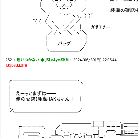
| （__人__） |
＼ ｀⌒´ ,／ 装備の確認中だからち
/ ｀ ⌒´ ヽヽ, ） ）"
"（ （ （ ヽ ／.／
＼ ＼ ゛／／ | ｶﾞｻｺﾞｿ…
／ / ヽ ~ ＼ ｀ヽ~＼
| |
| バッグ /
ヽ＿＿＿＿＿＿／
252
：
思いつかない ◆JSLa4ymSKM
：
2024/06/30(日) 22:05:44
ID:gbsUJJhW
f´￣￣￣￣￣￣￣￣￣￣￣￣￣｀ヽ
| |
| えーっとまずは── |
| 俺の愛銃【粗製】AKちゃん！ |
| |
乂＿＿＿＿＿＿＿＿＿＿＿＿＿ノ
_
＿＿＿＿＿＿┌─┬-── ､ ＿＿＿
. ┏――――‐､ ＿／.＝＝＝＝＝＝┴┬┘－－－||－
. ┃ ,───、 ￣ﾟ |_ ゜・ ・_ ｡__ ｡ ｡_.━＿| ⊆⊇＿||]ﾆﾆﾆ匚ﾆ|
. ┃ ￣￣´_-─‐￣￣〉￣_|､（ Уﾟ|.￣| | ‘－' ￣￣