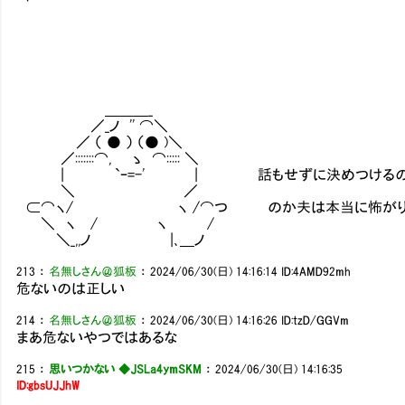
＿＿＿_
／_ノ '' ⌒＼
／ （ ● ） （● )＼
／:::::::⌒, ゝ ⌒::::: ＼
| `ｰ=-' | 話もせずに決めつけるのは
＼ ／
⊂⌒ヽ/ ヽ /⌒つ のか夫は本当に怖がり
＼ ヽ / ヽ /
＼_,,ノ |､＿ノ
213
：
名無しさん＠狐板
：
2024/06/30(日) 14:16:14
ID:4AMD92mh
危ないのは正しい
214
：
名無しさん＠狐板
：
2024/06/30(日) 14:16:26
ID:tzD/GGVm
まあ危ないやつではあるな
215
：
思いつかない ◆JSLa4ymSKM
：
2024/06/30(日) 14:16:35
ID:gbsUJJhW