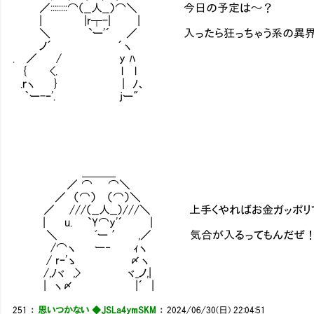
／::::::::⌒（__人__）⌒＼ 今日の予定は～？
| |r┬-| |
＼ `ー'´ ／ 入ったら狂っちゃう系の異界
ノ´ ´ヽ
. ／ / y ﾊ
{ <. l l
.ｒヽ } | ﾉ、
｀ー-ｰ'. jー"
＿＿＿
／ ⌒ ⌒＼
／ （⌒） （⌒）＼
／ ///（__人__）///＼ 上手くやればお金ガッポリ
| u. `Y⌒y'´ |
＼ ﾞー ′ ,／ 気合が入るってもんだぜ
/⌒ヽ ー‐ ｨヽ
/ rｰ'ゝ 〆ヽ
/,ﾉヾ ,> ヾ_ノ,|
| ヽ〆 |´ |
251
：
思いつかない ◆JSLa4ymSKM
：
2024/06/30(日) 22:04:51