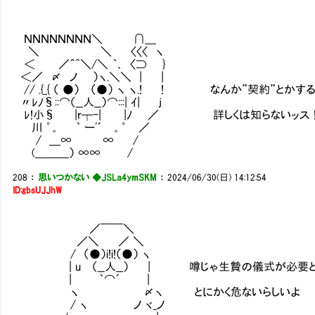
ＮＮＮＮＮＮＮＮ＼ ∩＿
＼ ＼ 〈〈〈 ヽ
＜ ／＾^＼/＼ ｀､ 〈⊃ }
＜／ 〆 ノ ）ヽ.＼＼ | |
// .{_{ （ ●） （●） ヽ ヽ.! ! なんか”契約”とかす
〃ﾚﾉ§::⌒（__人__）⌒:::| ｲ| j
ﾚ!小§ |r┬-| |ﾉ ／ 詳しくは知らないッス
川 ゜。 ｀ ー'´ 。゜ ／
/ ＿∞ ∞ /
(＿＿＿） ∞∞ /
208
：
思いつかない ◆JSLa4ymSKM
：
2024/06/30(日) 14:12:54
ID:gbsUJJhW
／￣￣＼
／＼ ／ ＼
/ （●）i!i!（●） ヽ
| u （__人__） | 噂じゃ生贄の儀式が必要とか
| ｀⌒´ |
ヽ 〆ヽ とにかく危ないらしいよ
/ ヽ ノ ヾ_ノ