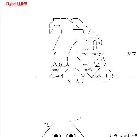
ID:gbsUJJhW
__「￣ ￣`＜￣＼
| r冖 ＼ ヽ
|/ } ￣￣( )＼
/ -─‐- ＼
/ ／ ∩ ∩ヾ}
/ / ∪ ∪
Y / ─‐ｖ─‐ｖ‐ｧ|i サマナー 
| ｉ ＼ / 八
_八_O__人 ー─ '∠ ﾉ
ｰｧ=/ ／￣｀ヽ─=≦ ／￣｀ヽ
＿＿＿/__ムイ ヽ ∨ ＼/しﾍ l !＿＿＿＿
ーﾍ__ 人_ﾉ￣￣￣ ｰ' ｰ'
＿＿＿_ 〃"
"ミ／ ＼
／ ─ ─ ＼
／ （●） （●） ＼ おう おはようプ