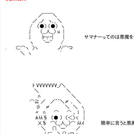
／￣￣＼
.／ _ノ ヽ､_ ＼
/ （●） （●） ヽ
.| （__人__） u |
.| |r┬-| | サマナーってのは悪魔を使役
ヽ `ー'´ /
. ⊂⌒ヽ 〉ヽ ノ/⌒つ
＼ ヽ '
ﾄ VVVVVVV_ﾉ＼
＼ ＼
ﾊ ＼
⌒≧ ／ ／＾＾＼〆 ､ ＼
彡 〆 ＼ ＼ ヽ
〃 ﾊ ⌒ ⌒ 、 l |
ﾙ从§ （● ） （＜）ヾ |
乂§ ⌒（__人__）⌒ 从ｲ 簡単に言うと悪魔で
＼ ∩ ｀ー´ ／
/ ⊂ ＼∩ィつ ヽ