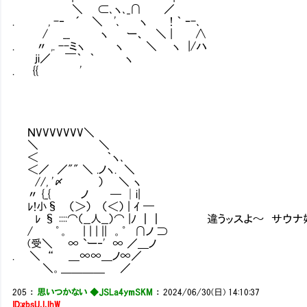
＼ ⊂､ヽ､_∩ ／
. , -‐ ´ ＼ '､ ヽ ! ｀ ｰ-､
/ __ ヽ ー、 ＼ | ∧
. 〃 ,. --ミヽ ヽ ＼ ヽ |/ハ
ji／ ￣｀ ｀ ヽ
. {{ '
ＮVVVVVVV＼
＼ ＼
＜ ｀ヽ､
＜／ ／"" ＼ .ノヽ. ＼
//, '〆 ） ＼ ヽ
〃 {_{ ノ ─ │i|
ﾚ!小§ （＞） （＜） | ｲ ━
ﾚ § ::::⌒（__人__）⌒ |ﾉ ┃┃ 違うッスよ～ サ
/ ゜。 | | | || 。゜ ∩ノ ⊃
(受＼ ∞ `ー‐' ∞ ／＿ノ
. ＼ “ ＿∞∞＿ノ∞／
＼。＿＿＿＿ ／
205
：
思いつかない ◆JSLa4ymSKM
：
2024/06/30(日) 14:10:37
ID:gbsUJJhW