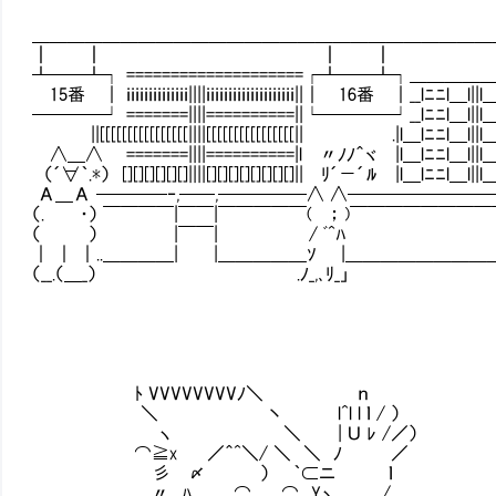
＿＿＿＿＿＿＿＿＿＿＿＿＿＿＿＿＿＿＿＿＿＿＿＿＿＿
┃ ┃ ┃ ┃ 
┸──┸┐ ====================┌┸──┸┐＿＿
15番 ｜ ｉｉｉｉｉｉｉｉｉｉｉｉｉｉ||||ｉｉｉｉｉｉｉｉｉｉｉｉｉｉｉｉｉｉｉｉ||｜ 16番 ｜__lﾆﾆl＿
────┘ =======||||==========||└────┘__lﾆﾆl＿l
||[[[[[[[[[[[[[[[[||||[[[[[[[[[[[[[[[[|| .|l＿lﾆﾆl＿l||l＿
∧＿∧ =======||||==========|l 〃ﾉﾉ＾ヾ |l＿lﾆﾆl＿l||l＿l
（´∀｀.*） [][][][][][]||||[][][][][][][][]|| ﾘ´－´ﾙ |l＿lﾆﾆl＿l||l
Α＿Α ────‐,──,─────∧ ∧───────
（. ・） ￣￣￣￣|￣￣|￣￣￣￣￣( ； )￣￣￣￣￣￣￣
（ ） |￣￣| / ﾞ^ﾊ
｜ ｜ ｜..＿＿＿＿| |＿＿＿＿＿ｿ |＿＿＿＿＿＿＿
（__.（＿_） .ﾉ_,､ﾘ_」
ﾄ VVVVVVVVﾉ＼ ｎ
＼ 丶 l^l l ｌ / ）
ヽ ＼ | Ｕ ﾚ /／）
⌒≧x ／＾^＼/ ＼ ＼ ﾉ ／
彡 〆 ） ｀⊂ニ ｌ
〃 ﾊ ⌒ ⌒ Yヽ /