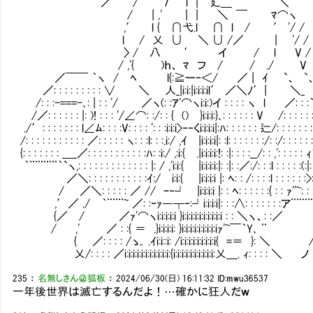
／＾ / ' 7"¨´l | 廴＿ ＼
/ | ,' | | ＼ ￣ ﾏ⌒ヽ
,′ l { ∩弋.l ∩ l / ′ '/ /
l / 乂 ∪ ＼ ∪ /／ | '/ /
〉 / 八 ′ イ / l V /
/ ,'{ )ｈ、 ﾏ フ / / ./ 
／￣￣ ｀ヽ / ﾍ l{:≧ー‐＜/ ／ | ｲ `、 `
／: : : : : : : : : ∨ ＼ 人_|i:i:|i:i:i:i
/: : :-===-､: | : : '/ ／ヽ(: :ｱ'⌒ヽi:i:)イ : : : : ヽ l ／: : :
/／: : : : : : |: )! : : : '/∠⌒: :/: : { () }i:i:i:
./′: : : : : : : l∠ﾑ: : : :V: : : : ': : :i:i:i>‐‐くi:i:i:i|:ﾊ: : : : : : 辷/: : : : : : 
/: : : : : : : : : : : ／: : : : : ヽ: : :l: : :.i:/ ,ｲ |i:i:i:i|: :l
{: : : : : : : ＿_／: : : : : : : : : : :ﾊ: :i:/ ,:i:{ .|i:i:i:i:!: :|: : : :__/: : ,': : :
｀¨¨¨¨¨｀`ヽ,: : : : : : : : : : : : : |: / ,'i:i:{ |i:i:i:i:|: :|: :／:/: : :l : : : : :(:|
／＼: : : : : : : : : : :ｲ:/ i:i:{ |i:i:i:i |: ﾍ: : /: : : :l : : : : : :>:
/ ／＼: : : : : ／ // ｰ‐┘ |i:i:i:i |: : ﾍ: : : : : :{ : : ｧ''~: : 
,′／ ./ ｀¨¨¨~ ／: :ｰｧ―┬‐:┘i:i:i:i|: : :∧: : : : : :
{／ / ／ｧ'⌒ヽi:i:i:i:i }i:i:i:i:i:i:i:i:i:i : : ＼
/ ,' ／ : :{ ＝ .}i:i:i:i: }i:i:i:i:i:i:i:i:iｧ'~￣｀
{ ／: : : : /ゝ｡ .ｲi:i::i: /i:i:i:i:i:i:i:i:i{ =＝
乂/: : : : ／i:i:i:i:i:i:i:i:i:i:i:{i:i:i:i:i:i:i:i:i:i:乂＿. ｨ: : :
235
：
名無しさん＠狐板
：
2024/06/30(日) 16:11:32
ID:mwu36537
一年後世界は滅亡するんだよ！…確かに狂人だｗ