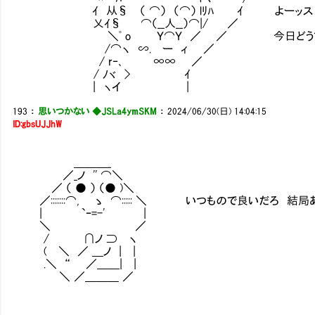
ｲ 从§ （ ⌒） （⌒） lﾘﾊ ｲ よーッス 
乂ｲ§ ⌒（__人__）⌒|/ ／
＼ﾟ o Ｙ⌒Ｙ ／ ／ 今日どうする？ 
/⌒ヽ ∽. ー ィ ／
/ r‐､ ∞∞ ／
/ ﾉヾ > ｲ
| ヽイ |
193
：
思いつかない ◆JSLa4ymSKM
：
2024/06/30(日) 14:04:15
ID:gbsUJJhW
＿＿＿_
／_ノ '' ⌒＼
／ （ ● ） （● )＼
／:::::::⌒, ゝ ⌒::::: ＼ いつもので良いだろ 結
| `ｰ=-' |
＼ ／
/ ∩ノ ⊃ ヽ
( ＼ ／ ＿ノ | |
.＼ “ ／＿＿| |
＼ ／＿＿＿ ／