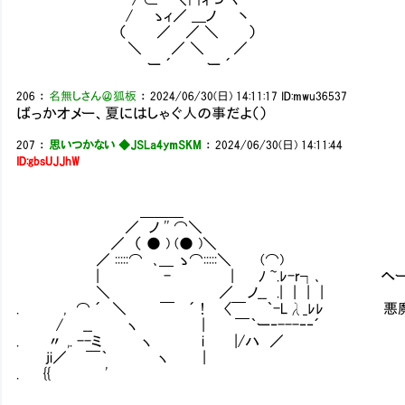
/ ゝィ／ ＿ノ 丶
（ ／ ／ ＼ ）
＼ ／ ＼ ／
ー ´ ー ´
206
：
名無しさん＠狐板
：
2024/06/30(日) 14:11:17
ID:mwu36537
ばっかオメー、夏にはしゃぐ人の事だよ（）
207
：
思いつかない ◆JSLa4ymSKM
：
2024/06/30(日) 14:11:44
ID:gbsUJJhW
＿＿＿
／ ノ '' ⌒＼
／ （ ● ) (● )＼
／ :::::⌒ ､＿ ゝ⌒:::::＼ (⌒)
| - | ﾉ ~.ﾚ-r┐､ へー そ
＼ ／ ノ__ .| | | |
. , ⌒ ´ ＼ ￣ ´ ! 〈￣ ｀-Lλ_ﾚﾚ 悪
/ __ ヽ | ￣｀ー‐---‐‐´
. 〃 ,. --ミ ヽ i |/ハ ／
ji／ ￣｀ ヽ |
. {{ '