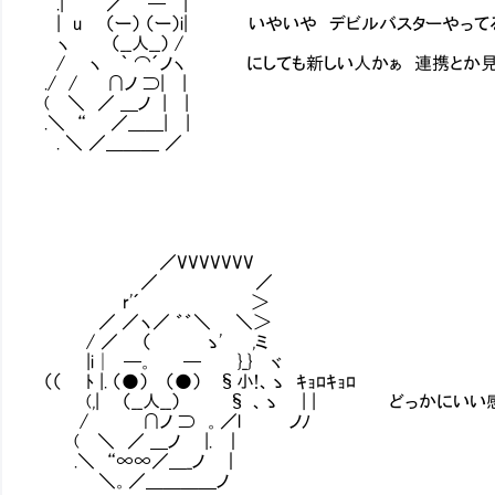
.| ／ ─ |
| u （ー） （ー）i| いやいや デビルバスターやって
ヽ （__人__） /
/ ヽ ｀ ⌒´ノヽ にしても新しい人かぁ 連携とか見直
./ / ∩ノ ⊃| |
( ＼ ／ ＿ノ | |
.＼ “ ／＿＿| |
. ＼ ／＿＿＿ ／
／VVVVVVVⅥ
／ ／
r'´ ＞
／ ／ヽ／ ゛゛＼ ＼＞
/ ／ （ ゝ' ,ミ
|i│ ─。 ─ }_} ヾ
（（ ﾄ |. （●） （●） §小!、ゝ ｷｮﾛｷｮﾛ
(,| （__人__） § 、ゝ | | どっかにいい
/ ∩ノ ⊃ 。／l ノﾉ
( ＼ ／ ＿ノ |. ｜
.＼ “∞∞／＿_ノ ｜
＼。／＿＿＿＿ノ