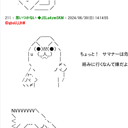
.＼ “ ／＿＿| |
＼ ／＿＿＿ ／
211
：
思いつかない ◆JSLa4ymSKM
：
2024/06/30(日) 14:14:55
ID:gbsUJJhW
／￣￣＼
／＼ ／ ＼
/ （●）i!i!（●） ヽ
| u （__人__） | ちょっと！ サマナーは危な
| ｀⌒´ |
ヽ 〆ヽ 絡みに行くなんて嫌だよ
/ ヽ ノ ヾ_ノ
/rｰ､ |
/,ﾉヾ ,> | /
ヽヽ〆| |
ＮVVVVVVV＼
＼ ＼
＜ ｀ヽ､
＜／ ／"" ＼ .ノヽ. ＼