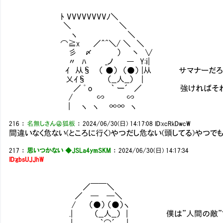
ﾄ VVVVVVVVﾉ＼
＼ ＼
ヽ ＼
⌒≧x ／＾^＼/ ＼ ＼
彡 〆 ） 丶 ∨
〃 ﾊ _ノ ― Y:ｉ|
ｲ 从§ （ ●） （●） |从 サマナーだろう
乂ｲ§ （__人__） |
／ ﾟ o ｀ ー´ ／ 強ければそれで良
/ ∽ ∽
| ヽ ヽ ∞∞ ヽ
216
：
名無しさん＠狐板
：
2024/06/30(日) 14:17:08
ID:xcRkDwcW
間違いなく危ない(ところに行く)やつだし危ない(頭してる)やつで
217
：
思いつかない ◆JSLa4ymSKM
：
2024/06/30(日) 14:17:34
ID:gbsUJJhW
／￣￣＼
／ ─ ─＼
/ （●） （●）ヽ
.| （__人__） | 僕は”人間の敵”である
.| ｀⌒´ |