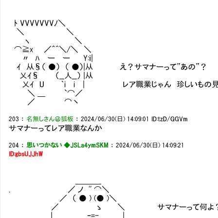
ﾄ VVVVVVVﾉ＼
＼ ＼
ヽ ＼
⌒≧x ／＾^＼/＼ ＼
〃 ﾊ ー ー Y:ｉ|
ｲ 从§（ ●） （ ●）|从 え？サマナーって”あの”？
乂ｲ§ （__人__） |从
乂ｲ U ｀i i | レア職業じゃん 珍しいもの見
＼ ＿ `⌒／
／ ⌒丶
203
：
名無しさん＠狐板
：
2024/06/30(日) 14:09:01
ID:tzD/GGVm
サマナーってレア職業なんか
204
：
思いつかない ◆JSLa4ymSKM
：
2024/06/30(日) 14:09:21
ID:gbsUJJhW
＿＿＿_
. ／ ノ '' ⌒＼
／ （ ● ) (● )＼
／ ゝ ＼ サマナーって何よ？ サウ
| ｰ=- |