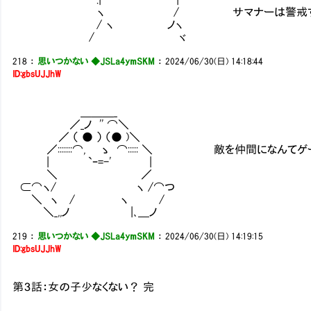
ヽ / サマナーは警戒すべ
/ ヽ ノヽ
/ ヾ
218
：
思いつかない ◆JSLa4ymSKM
：
2024/06/30(日) 14:18:44
ID:gbsUJJhW
＿＿＿_
／_ノ '' ⌒＼
／ （ ● ） （● )＼
／:::::::⌒, ゝ ⌒::::: ＼ 敵を仲間になんてゲ
| `ｰ=-' |
＼ ／
⊂⌒ヽ/ ヽ /⌒つ
＼ ヽ / ヽ /
＼_,,ノ |､＿ノ
219
：
思いつかない ◆JSLa4ymSKM
：
2024/06/30(日) 14:19:15
ID:gbsUJJhW
第３話：女の子少なくない？ 完