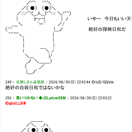
／⌒ ⌒＼
／（ ●） （●）＼
／::::::⌒（__人__）⌒::::: ＼/⌒）
| |r┬-| | ﾉ いやー 今日もいい天
_＿＼ `ー'´ ／/
（⌒ |_,,,ノ 絶好の探検日和だ
""''''''ヽ_ |
| |
| |
i ￣＼ ./
＼＿ |/
_ノ ＼＿＿_）
（ _／
|＿ノ''
249
：
名無しさん＠狐板
：
2024/06/30(日) 22:02:44
ID:tzD/GGVm
絶好の自殺日和ではないかな
250
：
思いつかない ◆JSLa4ymSKM
：
2024/06/30(日) 22:03:22
ID:gbsUJJhW
＿＿__
／＼, ､ﾉヽ
／ （ ●） （●）、