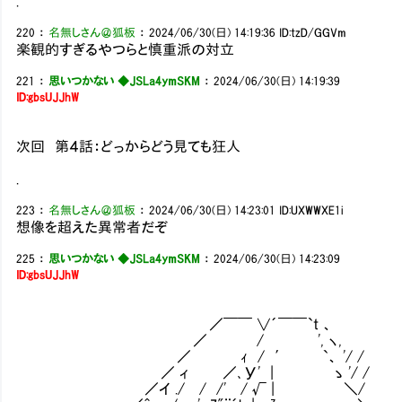
.
220
：
名無しさん＠狐板
：
2024/06/30(日) 14:19:36
ID:tzD/GGVm
楽観的すぎるやつらと慎重派の対立
221
：
思いつかない ◆JSLa4ymSKM
：
2024/06/30(日) 14:19:39
ID:gbsUJJhW
次回 第４話：どっからどう見ても狂人
.
223
：
名無しさん＠狐板
：
2024/06/30(日) 14:23:01
ID:UXWWXE1i
想像を超えた異常者だぞ
225
：
思いつかない ◆JSLa4ymSKM
：
2024/06/30(日) 14:23:09
ID:gbsUJJhW
／￣￣ ∨´￣￣`t 、
／ / ', ヽ,
／ ｨ / ′ `、 '/ /
／ ィ ／､У' | ゝ '/ /
／イ ./ / /' / √ | ＼/