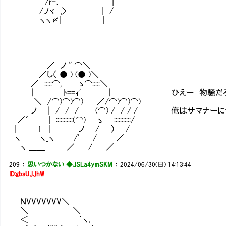
/rｰ､ |
/,ﾉヾ ,> | /
ヽヽ〆| |
＿＿＿
／ ノ '' ⌒＼
／し（ ● ) (● )＼
／ :::::⌒, ゝ⌒:::::＼
| ﾄ==ｨ' | ひえー 物騒だ
＼ /⌒)⌒)⌒) ／/⌒)⌒)⌒)
ノ | / / / (⌒) / / / / 俺はサマナーに
／´ | :::::::::::(⌒) ゝ :::::::::::/
| ｌ | ノ / ） /
ヽ ヽ_ヽ /' / ／
ヽ ＿＿ ／ / ／
209
：
思いつかない ◆JSLa4ymSKM
：
2024/06/30(日) 14:13:44
ID:gbsUJJhW
ＮVVVVVVV＼
＼ ＼
＜ ｀ヽ､