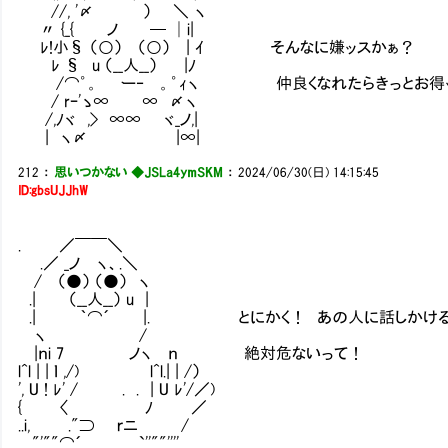
//, '〆 ） ＼ ヽ
〃 {_{ ノ ─ │i|
ﾚ!小§ （○） （○） | ｲ そんなに嫌ッスかぁ？
ﾚ § u （__人__） |ﾉ
/⌒゜。 ー‐ 。゜ｨヽ 仲良くなれたらきっとお得
/ rｰ'ゝ∞ ∞ 〆ヽ
/,ﾉヾ ,> ∞∞ ヾ_ノ,|
| ヽ〆 |∞|
212
：
思いつかない ◆JSLa4ymSKM
：
2024/06/30(日) 14:15:45
ID:gbsUJJhW
. ／￣￣＼
.／ _ノ ヽ、.＼
/ （●） （●） ヽ
.| （__人__） u |
.| ｀⌒´ |. とにかく！ あの人に話しかける
ヽ /
|ｎi 7 ノヽ ｎ 絶対危ないって！
l^l | | ｌ ,/) l^l.| | /）
', U ! ﾚ' / . . | U ﾚ'/／)
{ 〈 ﾉ ／
..i, ."⊃ ｒニ /
."'""⌒´ `''""''''