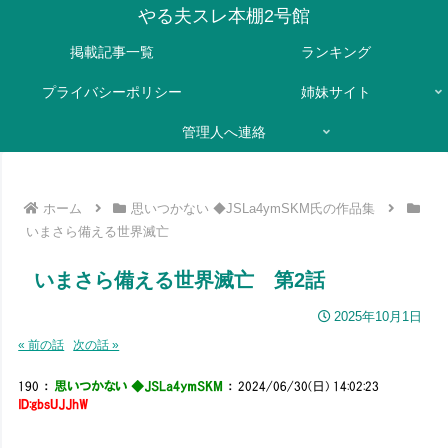
やる夫スレ本棚2号館
掲載記事一覧
ランキング
プライバシーポリシー
姉妹サイト
管理人へ連絡
ホーム
思いつかない ◆JSLa4ymSKM氏の作品集
いまさら備える世界滅亡
いまさら備える世界滅亡 第2話
2025年10月1日
« 前の話
次の話 »
190
：
思いつかない ◆JSLa4ymSKM
：
2024/06/30(日) 14:02:23
ID:gbsUJJhW