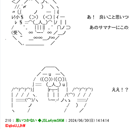
＜／ ／"" ＼ .ノヽ. ＼
//, '〆 ） ＼ ヽ
〃 {_{ ノ ─ │i|
ﾚ!小§ （＞） （＜） | ｲ ━ あ！ 良いこと思いつ
ﾚ § ::::⌒（__人__）⌒ |ﾉ ┃┃
/ ゜。 | | | || 。゜ ∩ノ ⊃ あのサマナーにこ
(受＼ ∞ `ー‐' ∞ ／＿ノ
. ＼ “ ＿∞∞＿ノ∞／
＼。＿＿＿＿ ／
／￣￣＼
／ ─ u ─＼
/ (（○）) (（○）),
.| ::::::: （__人__） u |
/⌒)⌒)⌒).| |r┬-| | /⌒)⌒)⌒) ええ！
| / / / ヽ. | | | /(⌒) / / /
| :::::::::::(⌒)/ヽ └ー.┘ノヽゝ ::::::::::/
| ノ ./ ） /
ヽ / / ／
210
：
思いつかない ◆JSLa4ymSKM
：
2024/06/30(日) 14:14:14
ID:gbsUJJhW