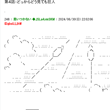
第４話：どっからどう見ても狂人
.
248
：
思いつかない ◆JSLa4ymSKM
：
2024/06/30(日) 22:02:06
ID:gbsUJJhW
(⌒ 、 .. . ... :. .:.:.:.: .: .... ..:.:.:.:.. .:.:.:.. .. .. .... .:.:.:
（ ヽ⌒ヽ 、 ／ / .. .:.:.:..: .:.:.:.. ....:.:...
( ） ... :. .:.:.:.: .: .. ___┐ / /ヽ
｀ヽ ／ |´ , へ
, ⌒ヽ . .. :. .:.:.:.: .: .... .:.:.:. . |___／ / . ... .. | | .. .... .. .:.
（ ' ／ ./ ヽノ
ゝ ｀ヽ ／ .... .:.:.:.:.:... / .:.:.:..:.:. .. | . ...... .. 
(⌒ ... .... . ／... :. .:.:. .. / |
.:.:.... .... ／ / .... .:.:.:. . .. | ... :. .:.:.:.: .: ..
.. .... .. .:.:.:..: ／ / . .....:.:.:.:.:.:.:.. ... | . .. ...
.. ..... .. ..:.:.:.. ..:.:.:.:.:.:... ...... .. .... .. i
／ (⌒ 、 .. .... .. .:.:.:..: .:.:... , ⌒ヽ . :. .:.:..
. .. .... .. .:.:.:..: .:.. ... （ ヽ⌒ヽ 、 ( Y⌒ 
＿＿＿_