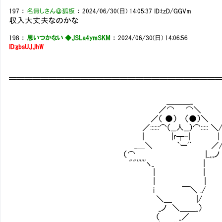
197
：
名無しさん＠狐板
：
2024/06/30(日) 14:05:37
ID:tzD/GGVm
収入大丈夫なのかな
198
：
思いつかない ◆JSLa4ymSKM
：
2024/06/30(日) 14:06:56
ID:gbsUJJhW
＿＿＿＿＿＿＿＿＿＿＿＿＿＿＿＿＿＿＿＿＿＿＿＿＿＿
￣￣￣￣￣￣￣￣￣￣￣￣￣￣￣￣￣￣￣￣￣￣￣￣￣￣
＿＿＿_
／⌒ ⌒＼
／（ ●） （●）＼
／::::::⌒（__人__）⌒::::: ＼/
| |r┬-| | 
_＿＼ `ー'´ ／
（⌒ |_,,,ノ
""''''''ヽ_ |
| |
| |
i ￣＼ ./
＼＿ |/
_ノ ＼＿＿_）
（ _／