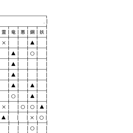
━━━━━━━━━━┓
タイプ .┃
━┳━┳━┳━┳━┫
┃霊┃竜┃悪┃鋼┃妖┃
╋━╋━╋━╋━╋━┫
┃×┃ ┃ ┃▲┃ ┃
╋━╋━╋━╋━╋━┫
┃ ┃▲┃ ┃○┃ ┃
╋━╋━╋━╋━╋━┫
┃ ┃▲┃ ┃ ┃ ┃
╋━╋━╋━╋━╋━┫
┃ ┃▲┃ ┃ ┃ ┃
╋━╋━╋━╋━╋━┫
┃ ┃▲┃ ┃▲┃ ┃
╋━╋━╋━╋━╋━┫
┃ ┃○┃ ┃▲┃ ┃
╋━╋━╋━╋━╋━┫
┃×┃ ┃○┃○┃▲┃
╋━╋━╋━╋━╋━┫
┃▲┃ ┃ ┃×┃○┃
╋━╋━╋━╋━╋━┫
┃ ┃ ┃ ┃○┃ ┃