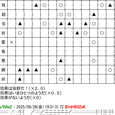
┣━╋━╋━╋━╋━╋━╋━╋━╋━╋━╋━╋━╋━╋━
┃飛┃ ┃ ┃ ┃▲┃○┃ ┃○┃ ┃ ┃ ┃ ┃○┃▲
┣━╋━╋━╋━╋━╋━╋━╋━╋━╋━╋━╋━╋━╋━
 ┃超┃ ┃ ┃ ┃ ┃ ┃ ┃○┃○┃ ┃ ┃▲┃ ┃ 
.┣━╋━╋━╋━╋━╋━╋━╋━╋━╋━╋━╋━╋━╋━
.┃虫┃ ┃▲┃ ┃ ┃〇┃ ┃▲┃▲┃ ┃▲┃○┃ ┃ 
┣━╋━╋━╋━╋━╋━╋━╋━╋━╋━╋━╋━╋━╋━
┃岩┃ ┃○┃ ┃ ┃ ┃○┃▲┃ ┃▲┃○┃ ┃○┃ 
┣━╋━╋━╋━╋━╋━╋━╋━╋━╋━╋━╋━╋━╋━
┃霊┃×┃ ┃ ┃ ┃ ┃ ┃ ┃ ┃ ┃ ┃○┃ ┃ 
┣━╋━╋━╋━╋━╋━╋━╋━╋━╋━╋━╋━╋━╋━
┃竜┃ ┃ ┃ ┃ ┃ ┃ ┃ ┃ ┃ ┃ ┃ ┃ ┃ 
┣━╋━╋━╋━╋━╋━╋━╋━╋━╋━╋━╋━╋━╋━
┃悪┃ ┃ ┃ ┃ ┃ ┃ ┃▲┃ ┃ ┃ ┃○┃ ┃ 
┣━╋━╋━╋━╋━╋━╋━╋━╋━╋━╋━╋━╋━╋━
┃鋼┃ ┃▲┃▲┃▲┃ ┃○┃ ┃ ┃ ┃ ┃ ┃ ┃○
┣━╋━╋━╋━╋━╋━╋━╋━╋━╋━╋━╋━╋━╋━
┃妖┃ ┃▲┃ ┃ ┃ ┃ ┃○┃▲┃ ┃ ┃ ┃ ┃ 
┻━┻━┻━┻━┻━┻━┻━┻━┻━┻━┻━┻━┻━┻━
効果は抜群だ！（×２．０）
効果はいまひとつのようだ（×０．５）
効果がないようだ（×０）
/HAs2
：
2025/09/26(金) 19:31:31.72
ID:nl+B3ZsK
::::::::::::::::: : /: : /|:::| ／:::::::／二二ニニニニ／.::.::.::.::.::.::.::.::.::.:::|:::::| |: