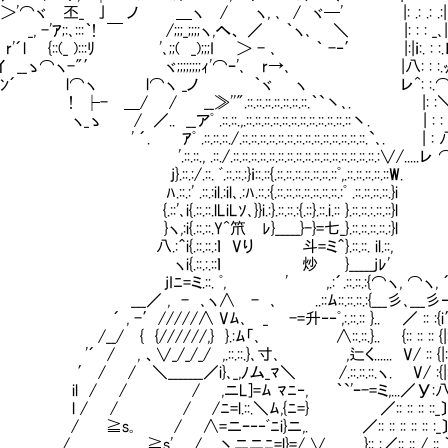
ヾ 丕_ 亅 ノ ＿ヽ / ヽ, ､ / ヾ─' |: .: .: .:|八 : : : |: : | ＼…‐-
 -'ｱ;:､:::｀! ￣ /;;;_;;;;ヽ,へ、 ／ ｀ヽ､ ＼ |: : : _､| ‐…: :. :. :.L.
{::(_ ):::ﾘ '､;;( _);;;I ＞ - ､ ｀ -‐′ |:|ｉ:. : :.レ ⌒＼: :＼:
_ゝ⌒ヽ-"′ ヾ;;;;;;;;ｨ'⌒ｰ'､ r→､ |八: : :.ｯ劣恣 ＼: :＼ vじﾂノ:
´ l⌒ヽ l⌒ヽ _ノ ｀ヾ ヽ レ^: :.⌒込vﾂ ー ⌒ |.:|:
 ├- ＿/ / __≫''".::.::.::.::.::.::.::.｀`丶､. |: :＼: 
 ／.. __アﾟ .::.::.,.::.::.::.::.::.::.::.::.::.::.::.::丶. |
ｱﾟ .::.::.::./.::.::.::.::.::.::.::.::.::.::.::.::.::.:
:., .::./.::.::.::.::.::.::.::.::.::.::.::.::.::.::.::.::.:∨/...
.:/.::. ﾞ.::.::.:}ｉ::.::{.::.::.::.::.::.::.::ﾟ,.::.::.
:' .::.:il.:il､.:ﾊ.::.:{.::.::.::.::.::.::.::.:ﾟ .::.:
､i{.::.::.lLiLｿ､}}i.:}.::.::.:{.::}.::.i.:: }.::.::.:.::
i{.::.::.Y^笊㍉ﾚ}_____}-}=七_}.::.::.::.::.:}l _j{.::.
i{.::.::.:ｌ Vり 斗=ミ＾}.::.::. il.::, '´ヽ}¨´. ＿_､-'
::.:.::ｌ 炒 }_____jﾚ' j{.::.ノ...._､＜⌒:: :: ::_ -
ミ.::. ﾟ, ' ,.:´.::.::.:{⌒ヽ, ⌒ヽ, ´.::}´.ﾞ厂i:i:i:i
, - ､ヽ∧ - ､ ..::ﾑ::.::.::.:{___彡､___彡‐ 'ﾞ . √i:i:i:i/::
′/////∧ Vﾑ､ _ -=升‐‐ﾟ,:.::.:: }.. ／ :: :{i′ √i:i:ｉ:/: ／
{ {//////,} }.:ﾑ「､ ∧::.::.}.. {:: :: :: {|: 〔i:i:ｉ:ｉ:|:
, 、∨_/_/_/ ,.::.::.}､寸､ ,辷く...... V/ :: {|: 〔i:i:ｉ:ｉ:| ー 
 ＼_______／i}､_,ﾉム_ﾏ＼ /.::.::.::.ヽ. V/ :{|: 〔i:i:ｉ:ｉ:|:ー/ ::
/ / ,ニL]=ﾑ ﾏﾆ‐, ｀`'ｰ-=ミ,...／У:八＿_〉i:ｉ:ｉ:|ｰ/ : :: :: :: : 
/ /ﾆ=l.::.＼ﾑ,{ﾆ=} ／:: :: :: ::_〕i:i:i:i:i:i:ｉ:ｉ:|::′:: :: :: :: 
 / ∧=ニｰ‐‐ﾞﾆi}ニ,. ／:: :: :: :: :: :_〕i:i:i:i:i:i:i:ｉ:|:: :: :: 
s' / 丶ニニﾆ=l}=/ ∨ }:: :／:: :: / ::_〕i:i:i:i:i:i:i:i:|::0: