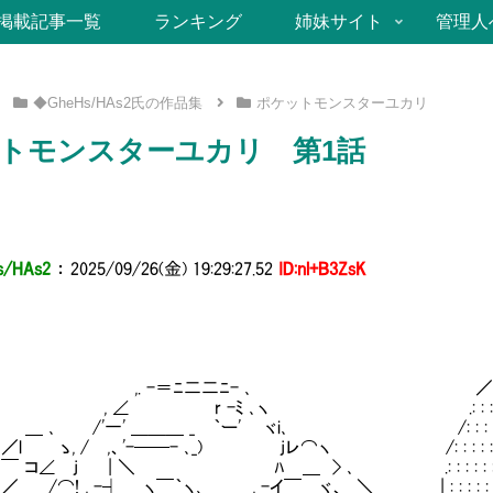
掲載記事一覧
ランキング
姉妹サイト
管理人
◆GheHs/HAs2氏の作品集
ポケットモンスターユカリ
トモンスターユカリ 第1話
/HAs2
：
2025/09/26(金) 19:29:27.52
ID:nl+B3ZsK
／
( :〈 . .─
〉‐…─へ : : : : : :
￣／⌒＼: : : : :＼: : : :
-＝ﾆ二二ﾆ- ､ ／: : ／ : : : |ﾍ:.:＼: : : : 
 r -ﾐ ､ヽ .: : :／:/: : |: : | ‘, : : ＼: : 
'一' ＿＿＿ _ ｀ー' ヾi､ /: : : : :/: : : |: : |: :‘,: : : :
 / ,、'-──- ､_) jレ⌒ヽ /: : : : : : : : : :| : : : : ‘,: : 
j | ＼ ﾊ ＿ > ､ .: : : : : : | : : : : : : |: : :.‘,: 
 , -┤ ヽ￣｀ヽ､ , -イ￣ ヾ、 ＼ | : : : : : i|: : :. :.|: : |、:. :.‘