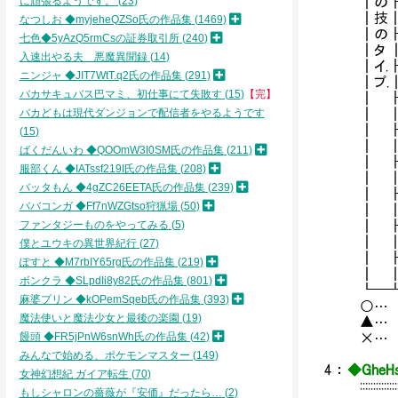
に頑張るようです。
23
┃の
┃技
なつしお ◆myjeheQZSo氏の作品集
1469
┃の
七色◆5yAzQ5rmCsの証券取引所
240
┃タ
入速出やる夫 悪魔異聞録
14
┃イ
ニンジャ ◆JIT7WtT.q2氏の作品集
291
┃プ
バカサキュバス巴マミ、初仕事にて失敗す
15
【完】
┃ 
バカどもは現代ダンジョンで配信者をやるようです
┃ 
┃ 
15
┃ 
ばくだんいわ ◆QOOmW3I0SM氏の作品集
211
┃ 
服部くん ◆IATssf219I氏の作品集
208
┃ 
バッタもん ◆4gZC26EETA氏の作品集
239
┃ 
ババコンガ ◆Ff7nWZGtso狩猟場
50
┃ 
ファンタジーものをやってみる
5
┃ 
┃ 
僕とユウキの異世界紀行
27
┃ 
ぽすと ◆M7rbIY65rg氏の作品集
219
┃ 
ボンクラ ◆SLpdIi8y82氏の作品集
801
┗━
麻婆プリン ◆kOPemSqeb氏の作品集
393
○… 
魔法使いと魔法少女と最後の楽園
19
▲… 
饅頭 ◆FR5jPnW6snWh氏の作品集
42
×… 
みんなで始める、ポケモンマスター
149
4
：
◆GheHs
女神幻想紀 ガイア転生
70
::::::::
もしシャロンの薔薇が『安価』だったら…
2