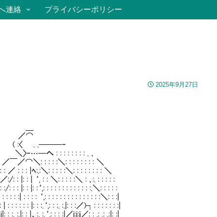
へ連絡
プライバシーポリシー
2025年9月27日
＿
⌒
──‐
 : : . ､
 : : : : ＼
:＼: : : : : : : : ＼
: : :＼ : ､:. : : : : :
 : : : : : : : : :.＼: : : : :
: : : : : : : : : : : : :＼: : :|
: :. :.|: : :／)┐: : : : : : :|
,: : : :|／i:i:ｉ／: : .: .: .:|: :|