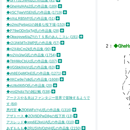
◆G/YT325NHs氏の作品集
91
/ﾆ=- 
◆GheHs/HAs2氏の作品集
189
”'
◆jrSCTgwVlSEh氏の作品集
1719
{ 
◆nXsLRB5hfY氏の作品集
51
”'
◆o2mcPg4qxUの雑多な投下場
153
/ 
′ 
◆P79wODn5qTyj氏の作品集
28
人 
◆Qkwzpvw6/aZYのＴＳ系のあんこスレ
191
◆r2/JAKMTn3WP氏の作品集
57
2
：
◆GheHs
◆rj2X4bCm2k氏作品集
90
＿ ,
◆rv2Vx3/wG氏の作品集
1754
r ´
◆TtrHMoCbUc氏の作品集
107
| ヽ ,
, 冫 ／イ
◆VGSbkXipVc氏の作品集
63
} / __/
◆vh8EGgMQnE氏の作品集
1271
〉 ヽ:|:
◆XKCw9e7stk氏の作品集
1608
./ ＿ 
◆xUIIo06I5Q氏の作品集
20
{ /: 
◆yrot2hdiz7tの雑記帳
538
ヽ /
アークスやる夫はファンタジー世界で冒険するようで
ヾ{:
ﾉ:
す
64
ヽ人|:
悪代官 ◆ZfO6WFoYyU氏の作品集
1316
´ ヽ 
アザトース ◆2OV9DPwD8gの投下所
13
|
アスレッド◆xqs6E2kxUA氏の作品集
310
あずももも◆2RUSVh/QzhjH氏の作品集
2150