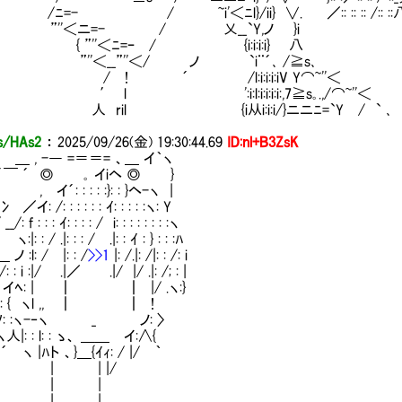
/ ~i'＜ﾆl}/ii} ∨. ／:: :: :: /:: ::八i:i:i:i:i:i:i:ｉ|:: :: ::
'＜ニ=- / 乂__`Y,ノ }i
”''＜ﾆ=ｰ / {i:i:i:i} 八
'＜__”''＜/ ノ `i¨´､ /≧s､
! ´ /l:i:i:i:iV Y⌒~''＜
l ':i:l:i:i:i:i:,7≧s｡.,/⌒~''＜
ril {i从i:i:i/}ニニﾆ=`Y / ` ､
/HAs2
：
2025/09/26(金) 19:30:44.69
ID:nl+B3ZsK
 -― =＝＝= 、＿ イ｀ヽ
￣ ´ ◎ ｡ イiヘ ◎ }
 イ´: : : : :}: : }ヘ-ヽ |
: /: : : : : : ｲ: : : : :ヽ: Y
: f : : : ｲ: : : : / i: : : : : : : :ヽ
 : / .|: : : / .|: : ｲ : } : : :ﾊ
ノ :l: / |: : /
>>1
|: /.|: /|: : /: i
: i :|/ .|／ .|/ |/ .|: /; : |
 イﾍ: | ┃ ┃ |/ .ヽ:}
 { ヽl ,, ┃ ┃ !
 :ヽ-‐ヽ _ ノ: 〉
 : l: : ゝ、 ＿＿ イ:∧{
|ﾊト 、}＿{ｲｨ: / |/ ｀
 | |/
| |
| |