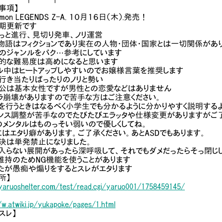
事項】
emon LEGENDS Z-A. １０月１６日（木）.発売！
定期更新です
っと進行、見切り発車、ノリ運営
物語はフィクションであり実在の人物・団体・国家とは一切関係があ
存のジャンルをパク…参考にしています
体的な難易度は高めになると思います
ル中はヒートアップしやすいのでお嬢様言葉を推奨します
行き当たりばったりのノリと勢い
人公は基本女性ですが男性との恋愛などはありません
ラ崩壊がありますので苦手な方はご注意ください。
を行うときはなるべく小学生でも分かるように分かりやすく説明する
ランス調整が苦手なのでたびたびエラッタや仕様変更がありますがご了
のメンタルはものっそい弱いので優しくしてね。
にはエタり癖があります。ご了承ください。あとASDでもあります。
決は単発禁止になりました。
入らない展開があったら深呼吸して、それでもダメだったらそっ閉じし
維持のためNG機能を使うことがあります
たが愚痴や煽りをするとスレがエタります
所】
/yaruoshelter.com/test/read.cgi/yaruo001/1758459145/
/w.atwiki.jp/yukapoke/pages/1.html
スレ】