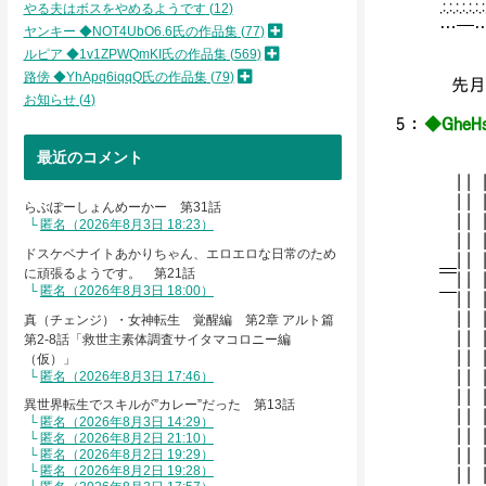
.:.:.:.
やる夫はボスをやめるようです
12
…━
ヤンキー ◆NOT4UbO6.6氏の作品集
77
┗
ルピア ◆1v1ZPWQmKI氏の作品集
569
路傍 ◆YhApq6iqqQ氏の作品集
79
先月
お知らせ
4
5
：
◆GheHs
, '
最近のコメント
／／
| |
| | 
らぶぽーしょんめーかー 第31話
| |
匿名（2026年8月3日 18:23）
| | 
ドスケベナイトあかりちゃん、エロエロな日常のため
＿| |
に頑張るようです。 第21話
￣| |
匿名（2026年8月3日 18:00）
￣| |
| 
真（チェンジ）・女神転生 覚醒編 第2章 アルト篇
|
第2-8話「救世主素体調査サイタマコロニー編
| 
（仮）」
匿名（2026年8月3日 17:46）
| 
| 
異世界転生でスキルが”カレー”だった 第13話
| |
匿名（2026年8月3日 14:29）
|
匿名（2026年8月2日 21:10）
匿名（2026年8月2日 19:29）
| |
匿名（2026年8月2日 19:28）
| |