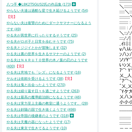
::::::::
八つ手 ◆L8K2T5GUS2氏の作品集
173
＼::::::
やらない夫達は過酷な星で生き延びるようです
54
::::::＼:
【完】
:::::::
::::::::
やらない夫は復讐のためにダークサマナーになるよう
:::::::
です
49
＼:::/:/ 
やる夫が異世界に行ったりするそうです
25
:::::/:/
やる夫がロボ子と日常を歩むそうです
75
..ｲl::|
やる夫とジジイとかが冒険します
32
ｖ八从小从小
やる夫は裏の世界を生きるサマナーのようです
2
ﾝ八ﾝ八ﾝ八
ソｿＹ⌒Ｙ(⌒
やる夫はＮＡＲＵＴＯ世界の木ノ葉の忍のようです
いﾝ乂_人
400
【完】
7⌒ Y⌒
やる夫は意地でも「レズ」になるようです
16
乂__人__
ヤルオは依頼を受けるようです
38
【完】
＾7⌒ヽｹケi
やる夫は鬼と出会ったようです
270
^乂_乂ﾝｹつ
やる夫は繰り返す日々を過ごすようです
263
^Yケ大とケ
乂八乂八乂l⌒
やる夫は最高の魔導鍛治師になるようです
46
小小小小小´" ｰ
やる夫は実力至上主義の教室に通うようです。
28
￣￣￣￣￣|:;
やる夫は斜陽の国で生き抜くようです
498
¨¨¨¨¨
やる夫は帝国の後継者のようです
318
:::::
やる夫は天魔の器になったようです
17
:::::::
やる夫は東京で生きてるようです
10
－－－－ ┘