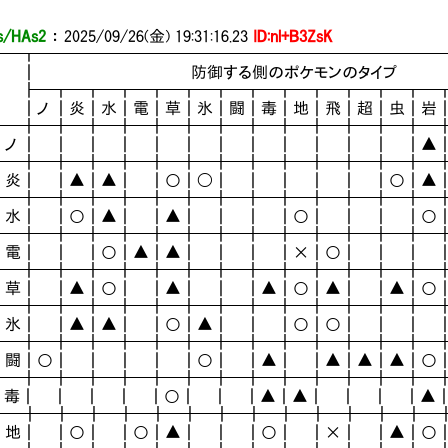
/HAs2
：
2025/09/26(金) 19:31:16.23
ID:nl+B3ZsK
━━┳━━━━━━━━━━━━━━━━━━━━━━━━━
 ┃ 防御する側のポケモンの
┣━┳━┳━┳━┳━┳━┳━┳━┳━┳━┳━┳━┳━┳
┃ノ ┃炎┃水┃電┃草┃氷┃闘┃毒┃地┃飛┃超┃虫┃岩
┳━╋━╋━╋━╋━╋━╋━╋━╋━╋━╋━╋━╋━╋━
┃ノ ┃ ┃ ┃ ┃ ┃ ┃ ┃ ┃ ┃ ┃ ┃ ┃ ┃▲
┣━╋━╋━╋━╋━╋━╋━╋━╋━╋━╋━╋━╋━╋━
┃炎┃ ┃▲┃▲┃ ┃○┃〇┃ ┃ ┃ ┃ ┃ ┃○┃▲
┣━╋━╋━╋━╋━╋━╋━╋━╋━╋━╋━╋━╋━╋━
┃水┃ ┃○┃▲┃ ┃▲┃ ┃ ┃ ┃○┃ ┃ ┃ ┃○
┣━╋━╋━╋━╋━╋━╋━╋━╋━╋━╋━╋━╋━╋━
┃電┃ ┃ ┃○┃▲┃▲┃ ┃ ┃ ┃×┃○┃ ┃ ┃ 
┣━╋━╋━╋━╋━╋━╋━╋━╋━╋━╋━╋━╋━╋━
┃草┃ ┃▲┃○┃ ┃▲┃ ┃ ┃▲┃○┃▲┃ ┃▲┃○
┣━╋━╋━╋━╋━╋━╋━╋━╋━╋━╋━╋━╋━╋━
┃氷┃ ┃▲┃▲┃ ┃○┃▲┃ ┃ ┃○┃○┃ ┃ ┃ 
┣━╋━╋━╋━╋━╋━╋━╋━╋━╋━╋━╋━╋━╋━
┃闘┃○┃ ┃ ┃ ┃ ┃○┃ ┃▲┃ ┃▲┃▲┃▲┃○
┣━╋━╋━╋━╋━╋━╋━╋━╋━╋━╋━╋━╋━╋━
┃毒┃ ┃ ┃ ┃ ┃○┃ ┃ ┃▲┃▲┃ ┃ ┃ ┃▲
.┣━╋━╋━╋━╋━╋━╋━╋━╋━╋━╋━╋━╋━╋━
┃地┃ ┃○┃ ┃○┃▲┃ ┃ ┃○┃ ┃×┃ ┃▲┃○