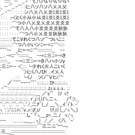
::::| |:|::::し- '｀:::::::_ －'｀_､‐''゛て八ハいハいハい
:::└' ｀::::::::::_ －'｀_､‐''゛: :辷八ソ八ソ八乂乂父
::::::::::_ －'｀_､‐''゛: : : : : :ン八乂八乂爻ﾐ爻ﾐ爻ﾐ
:.::.::|:::┌ｆ「:┌ｆ'＾: : : ┌<とく小从小从爻ﾐ爻ﾐ爻ﾐ爻ﾐ
.|:::::| |:|::::|::|: : : : : : ⌒つ小八乂爻乂爻乂爻爻爻
|:::::| |:|::::|::|: : : : : :⌒て八人八小爻爻爻爻狄狄
:| |:|::::|::|: : : : : : : : : ⌒つ八小乂爻爻狄狄狄
 |:|::::|::|.:.:.:.:.:.:.:.:てこVれくつ八ソ⌒ついこﾆ
:|::|.:.:.:.:.:.:.:.:⌒つ八小いンﾆ=-=ﾆ⌒:::::::
´""''～ _辷=-=ﾆ⌒::::::::::::::::__ -‐
:| __.．-=ﾆ⌒:::::::::::__ -‐=ﾆ三ﾆ=-=さ
¨|:::└‐宀ﾆ¨:::::::::__ -‐=ﾆ三ﾆ=-=さ八ハ小ソｙ
:::__ －=ﾆ三ﾆ=-‐ ＜.:.:.└少れく火人こいく
:::| |:|::::|丁´ ｀>辷く八ﾉひ( ,.イ乂人
::::|::| . . : : └くﾉ ,ソ(ﾉ'"Ｖ匕(⌒
ｰ‐‐‐''"´:;.:,:;.:,.:.:ひ:;.:,:;.:,:;.:,
;.:,:;.:,:;.:,:;.:,:;.:,:; ,zｪェェュ､ ;.:
;.:,:;.:,:;.:,:;.:,.:＿ ／ゞ'" |ｿ ヾ!
,:;.:,:;.:,:;.:,:;.:, r'_j:::{.}.l＼二ヽ. ﾉ'「:>､_
:|::|,:'＾':,:'＾':,:'^':,:'＾':,:'ﾞ/_二ｱ´l__ﾉ ＿＼._,ｲ´i^ﾄ､-'
::|::|‐┐ﾞ;ﾞ;/ﾆﾆﾊ;';'v.,ｨ:::jf_iﾉ {:f_i:} |__/ヽ＼_}
|::|´´´´´´´´´´´´.し" 「ヽ＿,z=､二.ﾉ ヾ/ヽ
､､､...,,,,___....ヽ} ./_／.. <八. ｀ｰ'
:::::::::::::::::::::::::::::::::￣三二ニ''冖￢
::::::::::::::::::::::::::::::::::