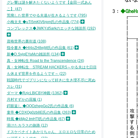
ないよ
グレ響は謎を解きたくないようです【金田一式あん
こ】
47
3
：
◆GheHs
荒廃した世界でやる夫達が生きるようです
795
┏━
小梅太夫 ◆uTi5mKlV6rpm氏の作品集
774
┃
┃ 
コンプレックス◆JWKY.d5arkのエッチな雑談所
192
┃ 
┣━
資格世界の裏街道
108
┃ 
指令書き ◆Hl4oZH8ejM氏の作品集
61
┃ 
新◆D.SvjqEYaMの雑談所
134
┃ 
真・女神転生 Road to the Transcendence
24
┃ 
┃ 
真・女神転生 STREAM HACKERS～やる夫は七日目
┃ 
も休まず世界を作るようです～
22
┃ 
戦国時代でゴブリンになって好きに生き理不尽に死ぬ
┃ 
スレ
31
┃ 
ダーマ ◆RzjcLBlCBY神殿
1362
┃ 
月村すずかの屈服
1
┃ 
┃ 
鍔眼返し ◆QQOzhepGo2氏の作品集
6
┃攻
童帝 ◆CDXOg0zb8E氏の作品集
263
┃撃
時風 ◆kMp2.tmHTI氏の作品集
67
┃す
溶けたカラスの旅路
12
┃る
ドスケベナイトあかりちゃん、エロエロな日常のため
┃側