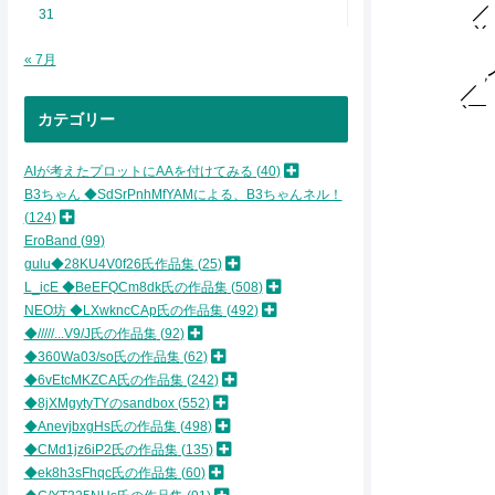
／ ＞'⌒
31
｀´ _,
r'´l 
« 7月
,イ _
／ ﾝ
｀￣ !
カテゴリー
ヽ_ゝ /
' ´. 
AIが考えたプロットにAAを付けてみる
40
'.::.:
j}.::
B3ちゃん ◆SdSrPnhMfYAMによる、B3ちゃんネル！
ﾊ.::.
124
{.::'
EroBand
99
}ヽ,:
gulu◆28KU4V0f26氏作品集
25
八.:＾
L_icE ◆BeEFQCm8dk氏の作品集
508
ヽi{.
NEO坊 ◆LXwkncCAp氏の作品集
492
jIﾆ=
___／ 
◆/////...V9/J氏の作品集
92
´ , -
◆360Wa03/so氏の作品集
62
/__/ 
◆6vEtcMKZCA氏の作品集
242
'´ / 
◆8jXMgytyTYのsandbox
552
′ / /
◆AnevjbxgHs氏の作品集
498
il / 
◆CMd1jz6iP2氏の作品集
135
l / / 
/ ≧s｡
◆ek8h3sFhqc氏の作品集
60
. / ≧