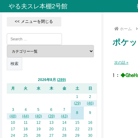
やる夫スレ本棚2号館
<< メニューを閉じる
ホーム
ポケッ
次の話 »
1
：
◆GheHs
2026年8月
289
月
火
水
木
金
土
日
1
2
＼
／
(29)
(46)
,. 
3
4
5
6
7
8
9
, ∠
(48)
(44)
(40)
(39)
(43)
＿ ､ /
10
11
12
13
14
15
16
／l ゝ,
17
18
19
20
21
22
23
￣ コ∠ 
24
25
26
27
28
29
30
／ /⌒!