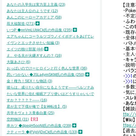
あなたの入学先は実力至上主義
23
【注意
・Pok
あなたは主人公のようです
12
・不
あんこのヒーローアカデミア
58
・ふわ
苺大福製造
271
・この
いつP ◆nnVmLUbkCk氏の作品集
235
・既
エアちゃんにコーラルツゴウノイイボディをあげてレ
・全
イヴンとエッチさせたい短編
3
・バト
・基本
エイツの独り部屋
44
・主
え、やる夫が火継ぎすんの？
16
・キャ
大阪あさひ
6
・説明
おっぱいのでけーヒロインと行く色んな世界
36
・バ
思いつかない ◆JSLa4ymSKM氏の作品集
250
・
>>1
金！権力！SEX！な物語
3
・
>>1
・多数
彼らは、成りたい自分になるようです――ペルソナみ
・気に
たいな世界に住む催眠アプリ使いはどうすりゃいいで
・スレ
すか？？？？？――
16
・あな
君が主で下僕が俺で【女神転生】
5
【雑談
共学キヴォトス青春白書
25
ttp:/
空想物語
31
【完】
【Wiki】
ttps:/
串カツ ◆dpeqH5ooNI氏の作品集
239
【過去
クティーラ ◆jFVgVjDxCk氏の作品集
133