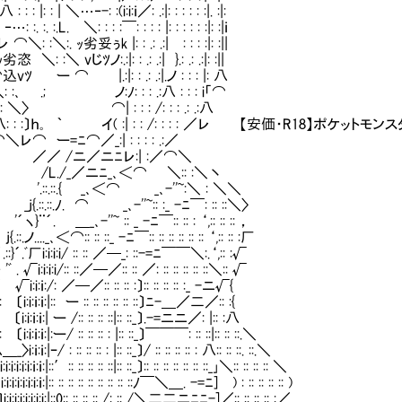
: :(i:i:ｉ／: .:|: : : : : :|. :|:
 ＼: : : :￣: : : : |: : : : : :|: :|ｉ
. ｯ劣妥ぅk |: : .: .:|㍉: : : :|: :||
.:|: : .: .:| }.: .: .:|: :||
 : .: .:|.ノ : : : |: 八
:､ .; ノ:ﾉ: : : .:八 : : : i「⌒
 : : : ＼〉 ⌒| : : : /: : : .: .:八
:.`､. | : 八: : :〕ｈ｡ ｀ イ( :| : : /: : : : ／レ 【安価・R18】ポケット
..レ ⌒＼レ⌒ ー=ﾆ⌒／_:| : : : : .:／
::.::.::W. ／／ /ニ／ニﾆレ:| :／⌒＼
:.::.::.}i /L./_／ニﾆ_､＜⌒ ＼:: :＼丶
.::}l '.::.::.{ _､＜⌒ _､-''~:＼ : ＼＼
::.ﾉ. ⌒ _､-''~:: :_ -ﾆ￣: :: ::＼〉
'~ :: _ -ﾆ￣:: :: : ‘,:: :: :: ，
ﾆ￣:: :: :: :: :: :: ‘,:: :: :厂
/ :: :: ／─_: ::-=ﾆ￣￣＼:.‘,:: :√
 ::／─／:: :: ／: :: :: :: :: ::＼:: √
─／:: :: :: :〕:: :: :: :: :_ -ニ√{
: ー :: :: :: :: :: ::〕ﾆ-＿／二／:: :{
/:: :: :: ::|:: ::_〕.-=ニニ／: |:: :八
 :: :: : |:: ::_〕￣￣￣: :: ::|:: :: ::.＼
|:: ::_〕/ :: :: :: :: : 八:: :: ::. ::.＼
::|:: ::_〕:: :: :: :: :: :: ::_｣＼:: :: :: :: ＼
:: :: :: :: :: ::ﾉ￣＼＿. -=ﾆ] ) : :: :: :: :: )
: :: :: :: /: :: /＼二二ニﾆﾆ-]／:: :: :: :: :／