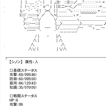
| |､ ....._ -_´- | ｜ ｣.|ﾘ::Ⅳ::::||::::::／.......｢: : : : : : :-－〃...
. | l -_´-_´- ´ ﾚ⌒ j ｜|三二=-＜_／￣: : : : : : : : : :〃......../
. Ｌ- ´- ´ -|｜ >=< |｜...........｀＼: : : : ;_;_;_;_;_;_;_;_;_〃.:........|....
{(ﾆ)´.:::::::::::::ﾚ' ／ ＼ﾍ|......................ヽ〃..￣￣￣￣...............
〉::´￣:::::::∨ ∨ ､.......................ヽ....................................../.
〉::::::-‐‐:::::| |＿〉.........................〉................. ＿＿ ノ.
ヽ:::::::::::::::::| -‐- |_/........................./-‐ ￣ヽ ＿ -‐
｀￣￣Ⅵ´ ｀Ⅳ――――‐'
/ | - |∧
∧ | ｜∧
. ∧.Ⅵ Ⅳ.∧
∧∨｜ .| ∨∧
┏━━━━━━━━━━━━━━━━━━━━━━━━━
【シノン】 属性：人
□基礎ステータス
攻撃：69/095(46)
防御：60/095(00)
器用：84/120(43)
知識：35/070(00)
□戦闘ステータス
HP：6
攻撃：99