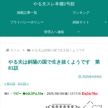
やる夫スレ本棚2号館
掲載記事一覧
ランキング
プライバシーポリシー
姉妹サイト
管理人へ連絡
ホーム
やる夫は斜陽の国で生き抜くようです
やる夫は斜陽の国で生き抜くようです 第
81話
2025年9月8日
« 前の話
次の話 »
961
：
ワビー ◆bQL5PxL53w
：
2025/09/05(金) 12:17:10
ID:q2dcT8or
＿＿＿＿＿ ／ヽ
,,x≪圭圭圭圭圭圭≫x、／ /'"⌒7