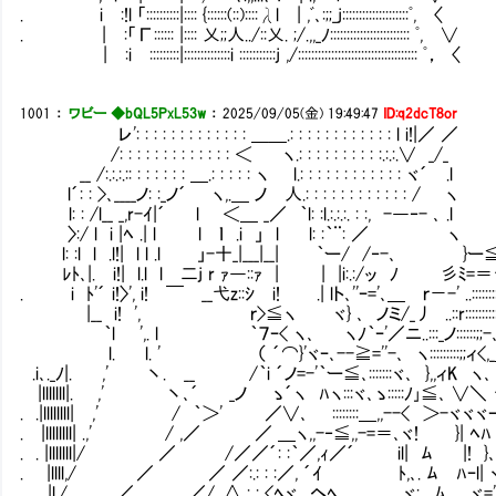
. i :!l 「::::::::::|:::: {::::::(::)::::λl | ,ﾞ､:;;_j::::::::::::::::::::ﾟ, 〈
. | :「Г:::::: |:::: 乂;;人../::乂. ;/.,,_ﾉ:::::::::::::::::::::::: ﾟ, ∨
| :i￤:::::::::|::::::::::::::i :::::::::::j ,/:::::::::::::::::::::::::::::::::::: ﾟ， 〈
1001
：
ワビー ◆bQL5PxL53w
：
2025/09/05(金) 19:49:47
ID:q2dcT8or
レ': : : : : : : : : : : : : ＿＿.: : : : : : : : : : : : l i!|／ ／
/: : : : : : : : : : : : : ＜ ヽ.: : : : : : : : : :.:.:.∨ _/_
__ /:.:.:.:: : : : : : : ＿.: : : : : ヽ l.: : : : : : : : : : : : ヾ´ .l
l´: : >､____ノ: :_ノ´ ヽ,.＿ ノ 人.: : : : : : : : : : : : / ヽ
l: : /l__ _,r-ｲ|´ l ＜＿ _／ ｀l: :l.:.:.:. : :, -―‐- ､ .l
〉:/ l i |ﾍ .| l l ｌ .i 」 l l: :｀¨: ／ ヽ
l: :l l .l!| l l .l 」-十_|___|__| ｀ー/ /‐-､ }ー
ﾚﾄ､|. i!| l.l l 二j r ｧ―::ｧ | | |i:.:/ッ ﾉ 彡ﾐ=＝
. i ﾄ'´ i!〉', i! ￣ __弋z::ｼ i! .| lト､''ｰ='､＿ ｒ－-' ..:::::::
|__ i! ', ｒ>≦ヽ ヾ} ､ ノミ/_丿 ..::r::::::::::::::ヽ:i
｀l ',. l ｀７ｰ< ヽ､ ヽﾉ｀ｰ'／ニ..:::_ノ::::::;;-､_::::ヾ}
l. l. ' （ ´⌒}'ヾｰ､--≧=''-､ ヽ:::::::::;;ィ<,_＿;;ィ'」:::
.i､._ﾉ|. ,' 丶. __ /｀i ´ノ=-'｀ー≦､:::::::ヾ､ },,ィK ヽ､ ,1
|lllllll|. ,' 丶､´ _ノ ゝ´ヽ ﾊヽ:::ヾ､ゝ:::::ﾉ｣≦､ ∨＼ ヾ､
. .|llllllll| ,' / ｀＞' ／∨､ ::::::::＿,,--< ＞
. |llllllll| .,' / ,／ ／ ＿ヽ,,-‐≦,,-=＝､ヾ! }| ﾍﾊ ヽﾍ ィ´
. . |lllllll|/ ／ /／／´: :｀／,ｨ／´ il| ﾑ |! }､〉
. |llll,/ ／ ／ ／:.: : :／, ´ｲ ﾄ,､. ﾑ ﾊｰ
.|l,/ ／ ／/ ,∧ : : <ﾍヾ ヘﾍ.. ヾ;､..ﾑ ヾ=