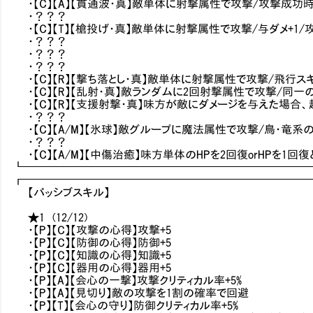
・【C】【A】【貫通波・真】敵単体に射撃属性で攻撃/攻撃成功
・？？？
・【C】【T】【槍投げ・真】敵単体に射撃属性で攻撃/与ダメ+1
・？？？
・？？？
・？？？
・【C】【R】【撃ち落とし・真】敵単体に射撃属性で攻撃/飛行
・【C】【R】【乱射・真】敵ランダムに2回射撃属性で攻撃/同一
・【C】【R】【支援射撃・真】味方が敵にダメージを与えた場合、
・？？？
・【C】【A/M】【氷球】敵グループに魔法属性で攻撃/鳥・竜
・？？？
・【C】【A/M】【中傷治癒】味方単体のHPを2回復orHPを
┗━━━━━━━━━━━━━━━━━━━━━━━━━
┏━━━━━━━━━━━━━━━━━━━━━━━━━
【パッシブスキル】
★1 (12/12)
・【P】【C】【攻撃の心得】攻撃+5
・【P】【C】【防御の心得】防御+5
・【P】【C】【知識の心得】知識+5
・【P】【C】【器用の心得】器用+5
・【P】【A】【会心の一撃】攻撃クリティカル率+5%
・【P】【A】【見切り】敵の攻撃を1割の確率で回避
・【P】【T】【会心の守り】防御クリティカル率+5%