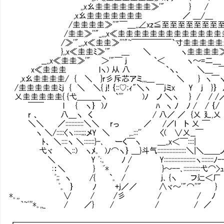
,,x幺圭圭圭圭圭圭圭≫'" } /
,x幺圭圭圭圭圭圭圭㌢ ／ ＿/＿
/圭圭圭圭≫''"￣＿,,∠xz≦至至至至至至至至
/圭圭≫''"_,,,x≪圭圭圭圭圭圭圭圭圭圭圭圭圭
/≫'"_,,x≪圭圭≫'''"~￣￣￣￣￣`寸圭圭圭圭圭
},,x≪圭圭ﾐ≫'" ＿ ＼ ヽ圭圭圭圭≫''
__,,x≪圭圭≫'" ＞'"￣ j `＜ ヽ～=二＿
x≪圭圭圭㌢ lヽ) 从 八 `ヽ、 ＼＿ 
,x幺圭圭圭圭/ { ＼ }r彡斥芯アミ,,,＿ ＼ } 
/圭圭圭圭圭ﾐj { ＼ ＼{ j! ｛::♡;ｨ"＼ヽ ￣jミx Y j }｝ 
乂圭圭圭圭圭{ {弋＿＿＿ヽ `''ﾞ )ﾉ ノ ＼ヽ }
￣￣ l { ヽ｝ )ﾉ ﾊ ヽ ﾉ ﾉ / / ｛/
r 、 八＿ヽ く / 八／ ／ {乂 廴,乂
＼＼ ／::::::::::::＼＼ rっ ／ /／l ト 乂 ￣
ヽ ＼/:::::〈ヽ:::::;;;メY ＼ ,..:::'ﾞ 〈( ∨乂__￣
ﾄ、 ＼::::ヽ ＼:::::::}-､ ーく￣ヽ ＿,,x＜￣::::|
弋ヾ ＼::) ヽﾒ｡ )ﾉ⌒ヽ｝ ＿}斗气:::::::::::::::::::＼|＼＿＿
＼ Y ﾟ:｡ ﾉ / Y:::::::::::::::::::::ヽ::::::::ﾉ
:：＼ } ﾞ* / }～--､:::::::::::弋⌒>ｭ
ﾞ;; ヽ /{ `｡ / j､ {ヽ フ辷＜厂
ﾟ｡ ｝ ﾉ +j／／ ∧ヾ～'"⌒''" }
*｡,, ∨ / /彡 / / ﾉ
｀~ﾟ''*｡,,_ / ／} / / / ／
┏━━━━━━━━━━━━━━━━━━━━━━━━━