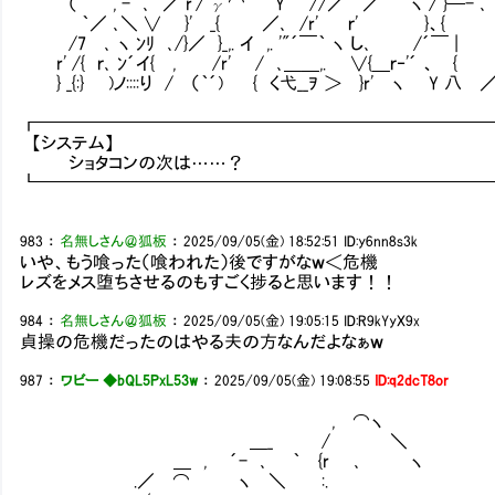
（ , - ､ ／ r'/ γ⌒'´ Y //／ ／ ヽ / }─- ､
｀／ ､＼ ∨ }' _{ ／､ /r' ｒ' }、{ 
/7 ､ ヽ ﾝﾘ ､/}／ }_,. イ ,. '"´￣｀ ヽ し､ /´￣ |
r' /{ ｒ､ ﾝ´イ{ , /r' / ､＿＿,. ∨{＿ｒ‐'´ 、 {
} _{:} )ノ::::り / （｀´) { く弋__ｦ ＞ }r' ヽ Y 八 
┏━━━━━━━━━━━━━━━━━━━━━━━━━
【システム】
ショタコンの次は……？
┗━━━━━━━━━━━━━━━━━━━━━━━━━
983
：
名無しさん＠狐板
：
2025/09/05(金) 18:52:51
ID:y6nn8s3k
いや、もう喰った（喰われた）後ですがなｗ＜危機
レズをメス堕ちさせるのもすごく捗ると思います！！
984
：
名無しさん＠狐板
：
2025/09/05(金) 19:05:15
ID:R9kYyX9x
貞操の危機だったのはやる夫の方なんだよなぁｗ
987
：
ワビー ◆bQL5PxL53w
：
2025/09/05(金) 19:08:55
ID:q2dcT8or
, ⌒ヽ
＿_ / ＼
＿ , ´- ､ ｀ {r ､ ヽ
.／ ⌒ ヽ ＼ :.