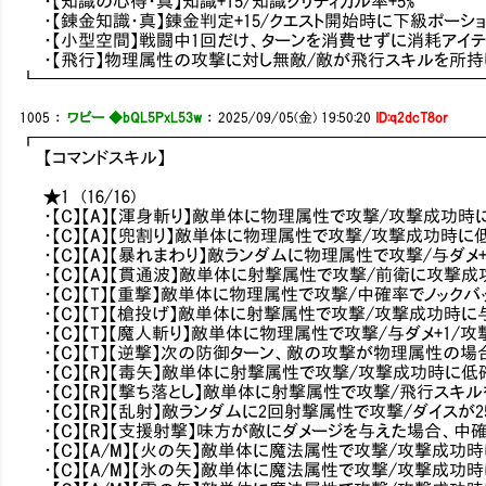
・【知識の心得・真】知識+15/知識クリティカル率+5%
・【錬金知識・真】錬金判定+15/クエスト開始時に下級ポーショ
・【小型空間】戦闘中1回だけ、ターンを消費せずに消耗アイ
・【飛行】物理属性の攻撃に対し無敵/敵が飛行スキルを所持
┗━━━━━━━━━━━━━━━━━━━━━━━━━
1005
：
ワビー ◆bQL5PxL53w
：
2025/09/05(金) 19:50:20
ID:q2dcT8or
┏━━━━━━━━━━━━━━━━━━━━━━━━━
【コマンドスキル】
★1 (16/16)
・【C】【A】【渾身斬り】敵単体に物理属性で攻撃/攻撃成功時に
・【C】【A】【兜割り】敵単体に物理属性で攻撃/攻撃成功時
・【C】【A】【暴れまわり】敵ランダムに物理属性で攻撃/与ダメ
・【C】【A】【貫通波】敵単体に射撃属性で攻撃/前衛に攻撃成
・【C】【T】【重撃】敵単体に物理属性で攻撃/中確率でノックバ
・【C】【T】【槍投げ】敵単体に射撃属性で攻撃/攻撃成功時に
・【C】【T】【魔人斬り】敵単体に物理属性で攻撃/与ダメ+1/
・【C】【T】【逆撃】次の防御ターン、敵の攻撃が物理属性の場
・【C】【R】【毒矢】敵単体に射撃属性で攻撃/攻撃成功時に
・【C】【R】【撃ち落とし】敵単体に射撃属性で攻撃/飛行スキル
・【C】【R】【乱射】敵ランダムに2回射撃属性で攻撃/ダイスが
・【C】【R】【支援射撃】味方が敵にダメージを与えた場合、中
・【C】【A/M】【火の矢】敵単体に魔法属性で攻撃/攻撃成
・【C】【A/M】【氷の矢】敵単体に魔法属性で攻撃/攻撃成