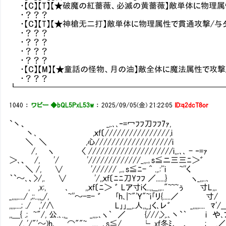
・【C】【T】【★破魔の紅薔薇、必滅の黄薔薇】敵単体に物理属
・？？？
・【C】【T】【★神槍无二打】敵単体に物理属性で貫通攻撃/与ダ
・？？？
・？？？
・？？？
・？？？
・【C】【M】【★童話の怪物、月の油】敵全体に魔法属性で攻撃
・？？？
┗━━━━━━━━━━━━━━━━━━━━━━━━━
1040
：
ワビー ◆bQL5PxL53w
：
2025/09/05(金) 21:22:05
ID:q2dcT8or
`丶、 _,.､､‐=冖ﾌﾌ刀ﾌﾌ7ｧ,
丶､ ,ｘf〔////////////////,i
＼ ＼ ,心///////////////////i
/, ヽ 〈 /////////////////////i,,.､､ - ‐=ｧ
＞､、 /, '/ '/////////////_,,.｡s≦ニ三三ﾆ＞゛
＼ /, ∨ '////// ,.｡s≦ﾆ- ^ .,.:'ﾞi ~''く
｀`～､、>/,. ∨ '/,,ｘf〔ﾆﾆ刀Yﾌﾌ ／......} ヽ_,,..､
, ,x:, ､ ,,ｘf〔ﾆ＞ ゛ Lア寸iく..,,__,,.."~~~ぅ 寸L,,.
_,,,,..../ ,;;..,,_/, ~''～-=- ゛ ｢h､|~"'Ｙ"~i｢リ{.....／ 寸/
,,,,....; ./ ,'/∧ L｣｣__,.人,,_｣く､レ゛ _,,
,,＿{ .; ~"/, 公.､.,_ _,,,.､ヽ｀ ／ {///,>,.､丶`｀ i や
. /, '/"'～)h､ ⌒""~__,,,,...､s≦/ .└ ,