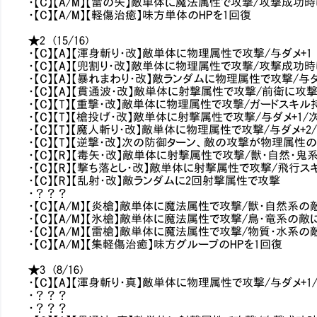
・【C】【A/M】【雷の矢】敵単体に魔法属性で攻撃/攻撃成
・【C】【A/M】【軽傷治癒】味方単体のHPを1回復
★2 (15/16)
・【C】【A】【渾身斬り・改】敵単体に物理属性で攻撃/与ダメ+1
・【C】【A】【兜割り・改】敵単体に物理属性で攻撃/攻撃成功
・【C】【A】【暴れまわり・改】敵ランダムに物理属性で攻撃/与
・【C】【A】【貫通波・改】敵単体に射撃属性で攻撃/前衛に攻
・【C】【T】【重撃・改】敵単体に物理属性で攻撃/ガードスキル
・【C】【T】【槍投げ・改】敵単体に射撃属性で攻撃/与ダメ+1
・【C】【T】【魔人斬り・改】敵単体に物理属性で攻撃/与ダメ+
・【C】【T】【逆撃・改】次の防御ターン、敵の攻撃が物理属性
・【C】【R】【毒矢・改】敵単体に射撃属性で攻撃/獣・自然・
・【C】【R】【撃ち落とし・改】敵単体に射撃属性で攻撃/飛行
・【C】【R】【乱射・改】敵ランダムに2回射撃属性で攻撃
・？？？
・【C】【A/M】【炎槍】敵単体に魔法属性で攻撃/獣・自然系
・【C】【A/M】【氷槍】敵単体に魔法属性で攻撃/鳥・竜系の
・【C】【A/M】【雷槍】敵単体に魔法属性で攻撃/物質・水系
・【C】【A/M】【集軽傷治癒】味方グループのHPを1回復
★3 (8/16)
・【C】【A】【渾身斬り・真】敵単体に物理属性で攻撃/与ダメ+1
・？？？
・？？？