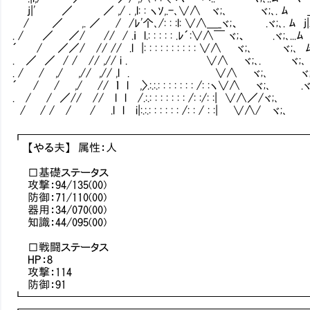
j|' ／ ／ ,/ . ,l: : ヽｿ,.-､∨∧ ヾ;､ ヾ;､. ﾑ _丿
/ ／ ,. ／ / /ﾚ'个､/: : :l: ∨∧＿_ヾ;、 .ヾ;､. ﾑ j|ノ､_＿ >
. / ／ ／/ // / .ｉ l.: : : : : .ﾚ´:∨∧￣ ヾ;、 .ヾ;､...ﾑ ｀
´ / ／／/ // // .l |: : : : : : : : : : ∨∧ ヾ;､ ヾ;､ ﾑ
. ／ ／ / / // ,// i . ∨∧ ヾ;､. ヾ;､ ﾑ:::::::
. / / ,/ ,// ,// ,l . ∨∧ ヾ;､ ヾ;､ ﾑ::::::::::/ !
´ / / ,/ // ｌ l ,〉.:.:.: : : : : : : /: :ヽ∨∧ ヾ;､ .ヾ;､ :::ﾑ:::/ ｀
. / / ／// // l l /.:.: : : : : : : /: :/: :| ∨∧／/ヾ;､ ヾ;､::::
/ / / / / .l l i|:.:.: : : : : : /: : / : :| ∨∧/ ヾ;､ ヾ;
┏━━━━━━━━━━━━━━━━━━━━━━━━━
【やる夫】 属性：人
□基礎ステータス
攻撃：94/135(00)
防御：71/110(00)
器用：34/070(00)
知識：44/095(00)
□戦闘ステータス
HP：8
攻撃：114
防御：91
┗━━━━━━━━━━━━━━━━━━━━━━━━━
┏━━━━━━━━━━━━━━━━━━━━━━━━━