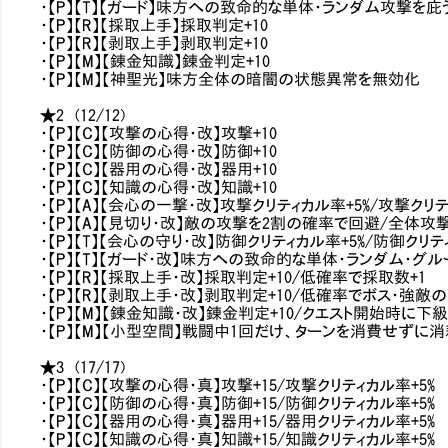
・【P】【T】【ガード】味方への致命的な単体・ランダム攻撃を庇う
・【P】【R】【採取上手】採取判定+10
・【P】【R】【剥取上手】剥取判定+10
・【P】【M】【錬金知識】錬金判定+10
・【P】【M】【神聖光】味方全体の暗闇の状態異常を無効化
★2 (12/12)
・【P】【C】【攻撃の心得・改】攻撃+10
・【P】【C】【防御の心得・改】防御+10
・【P】【C】【器用の心得・改】器用+10
・【P】【C】【知識の心得・改】知識+10
・【P】【A】【会心の一撃・改】攻撃クリティカル率+5%/攻撃ク
・【P】【A】【見切り・改】敵の攻撃を2割の確率で回避/全体攻
・【P】【T】【会心の守り・改】防御クリティカル率+5%/防御ク
・【P】【T】【ガード・改】味方への致命的な単体・ランダム・グ
・【P】【R】【採取上手・改】採取判定+10/低確率で採取数+1
・【P】【R】【剥取上手・改】剥取判定+10/低確率でボス・強敵の
・【P】【M】【錬金知識・改】錬金判定+10/クエスト開始時に下
・【P】【M】【小型空間】戦闘中1回だけ、ターンを消費せずに
★3 (17/17)
・【P】【C】【攻撃の心得・真】攻撃+15/攻撃クリティカル率+5%
・【P】【C】【防御の心得・真】防御+15/防御クリティカル率+5%
・【P】【C】【器用の心得・真】器用+15/器用クリティカル率+5%
・【P】【C】【知識の心得・真】知識+15/知識クリティカル率+5%