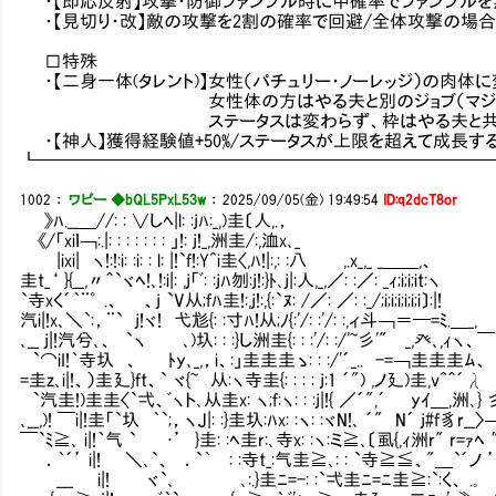
・【即応反射】攻撃・防御ファンブル時に中確率でファンブル
・【見切り・改】敵の攻撃を2割の確率で回避/全体攻撃の場合
□特殊
・【二身一体(タレント)】女性（パチュリー・ノーレッジ）の肉体
女性体の方はやる夫と別のジョブ（マジックキャス
ステータスは変わらず、枠はやる夫と共用
・【神人】獲得経験値+50%/ステータスが上限を超えて成長す
┗━━━━━━━━━━━━━━━━━━━━━━━━━
1002
：
ワビー ◆bQL5PxL53w
：
2025/09/05(金) 19:49:54
ID:q2dcT8or
》ﾊ.__＿//: : ∨しﾍ|l: :jﾊ:_,)圭〔人,.，
《/「xiｌ￢:.|: : : : : : : 」!: j!_,洲圭/:,洫x､_
|ixi| ヽ!:!:i: :i: : l: |!`f!:Y^i圭〈,ﾊ!|:,: :八 ,.x_,_ _＿＿,、
圭t_‘ }{__,〃＾`ヾﾍ!､!:i|: ,j「ﾞ: :jﾊ刎:j!:}ﾄ､j|:人,_,／: :／: _ｨ;i;i;it:ヽ
`寺xく´｀¨゜ .、 、j `V从;fﾊ圭!:,j!:,{:`ﾇ: /／: ／: :_/;i;i;i;i;i;i〕:|!
汽i|!x､＼`:，¨` j!ヾ! 弋尨{: :寸ﾊ!从;ﾉ{:'/: :'/: :,ィ斗￢＝━=ﾐ.＿_,
､__ j|!汽兮､、 `ヽ ､)圦: : :}し洲圭{: : :'/: :/'~彡'" _,癶､,ｨヽ、
`⌒iI!｀寺圦 、 ﾄy､_,，i、:」圭圭圭ゝ: : :/'´_.. -=￢圭圭圭ﾑ、 '
=圭z､i|!、）圭廴}ft、` ヾ{~ 从:ヽ寺圭{: : : : j:1 ´") ,ノ廴)圭
`汽圭!)圭圭〈`弌、ﾞヽト､从圭x: ヽ;f:ヽ: : :j|!{ ／´",´ yｲ＿,洲､}
､__,)! ￣i|!圭「`圦 ｀`;，ヽJ|: :}圭圦:ﾊx: :ヽ: :ヾN!､ ´" N´ j#f豸r__〉
￣`ﾐ≧､ i|!｀气 `㍉ ･’ }圭: :ﾍ圭r:､寺x: :ヽ:ミ≧､〔虱{,ｨ洲r" r
．｀´’ i|! ＼､`、 ．`｀㍉: :寺t_:气圭≧､: : `寺≧≦、"＿`´ノ ’
___ i|! ヾ`､ ㍉､:.}圭ﾆ=-: :`弌圭ﾆ=ﾆ圭≧:`:く、 .｡ /: : :