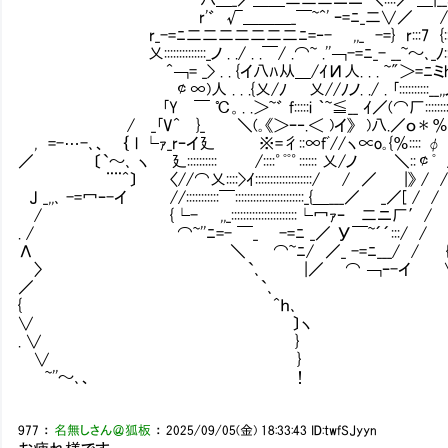
r'゛ √＿＿＿_￣~^' ｰ=ﾆ_二∨／ /::
r_-=ﾆ二二二二二二二ﾆ=‐- ,,_ -=} r:::7 {:::
乂::::::::::::::_ノ . ./ . .￣/ .⌒~ .''￢-=
^￢= _> . . {イ八ﾊ从＿/ｲИ人. . . ~"＞=ﾆミh
￠∞)人 . . .{乂/ﾉ 乂//ﾉノ. ./ . ｢::::::::::__,,ノ/ 
｢Y㍉￣ ℃。. .＞~゛ f:::::i ｀~≦__ ｲ／(⌒厂:::::::
/ _｢V^∟}_ ＼(｡《＞ｰ‐.＜ )イ》 )八.／ｏ＊％ 
, =-…-､、 ｛ l └ｧ_rｰイ廴 ※=彳::∞fﾞ//ヽ∝o｡{％::::
／ 〔`～､ ヽ 廴::::::::::∟ /::::゜ﾟﾟ゜:::::: 乂/ノ ＼::
¨¨^〕 〈//⌒乂::::>ｲ:::::::::::::::::::/ / ／ |》 
J _,,､ -=冖ｰ-イ //:::::::::::￣:::::::::::::::::::::::_{＿___／ _／[ 
/ {└- ,,_::::::::::::::::::::::└冖ｧｰ㌻二ニ厂′
. / ⌒~''ﾆ=- ￣_ -=ﾆ _／ У￣~´´:::/ / 
Λ ＼ ⌒~ﾆ/ ／_ -=ﾆ___/ / 
〉 `､ |／ ⌒ ￢ｰ-イ 
／ `､ 
{ ^ｈ､ 
∨ 〕ヽ 
. ∨ } 
∨ } 
~''～､、 ！
977
：
名無しさん＠狐板
：
2025/09/05(金) 18:33:43
ID:twfSJyyn