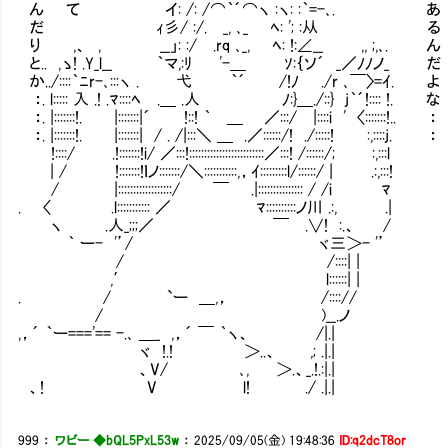
ん て イ: /: /⌒｀´⌒ヽ :ヽ: :｀=-､. あ
だ ｨ彡/ :/. _, ､_ ﾍ: '; :从 る
り ,、 , __」: :/ .rq ､_, ﾍ: !:∠__ 
と.. ,ゝ! .Y_l__ ｀マ,:ﾘ '-＿ ｿ:｛ソ´ _／ﾉﾉノ_ だ
か../::::｀ﾆr-､:::ヽ . 弋 ｀´ /!ﾉ ./r
：. l::::: 入 .! .ﾏ::::ﾍ .＿ .人 ﾉ:}＿./::} j｀´!:::: !. な
：. |:::::::!. |:::::::|´ !::! ｀ ＿ ／:::/ |::::i ' 〈:::::::!.. ：
：. |:::::::!. |:::::::| / . /|:::＼ ＿ .／::::::/! ./::
!::::/ .!:::::::!i/ ／:::!:::::::::::::::::::::::::／:::
| / !:::::::!ｌノ:::::::/＼:::::::::::,，ｲ:::::::::l/:
/ |::::::::::::::::::/ ￣ .|:::::::::::::
. 〈 .l::::::::::: ／ ﾏ::::::::::ノ川 
ヽ .人_;;;／ ￣ .∨! :.、 / ・
｀ ー- '’/ ヾ三＞- '’ ・第
/ /::::| | ・第八席次
,′ l::::::| | ・第九
. / `ー ＿,， /::::// ・第
/ )__.ノ ・第十一席次
,，´ ｀ー==='== -.､ ＿_ ,，´ ￣ ｀ヽ、 
ヾ !.! ＞..、 ,; .|.| ・番
、V/ ､, ＞.、_.!.:|.|
、! V l! ./ .|.|
999
：
ワビー ◆bQL5PxL53w
：
2025/09/05(金) 19:48:36
ID:q2dcT8or