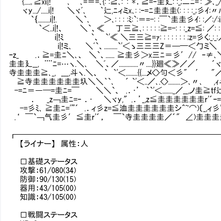
{....｡≧xｉ|! ､ﾞ｀`､=＝=､{: :≧､:｀:ﾞ'*．≧=‐圭廴: :_;二ﾆ=': ≫､_/
ヾy.../.....i|! ＼ヾﾞ､ ｀辷,ﾆィミx､: :ｰ=ﾆ圭圭圭(: : : :_
`｛........i|!. ＼`､ ＞､: : : :ﾐ:`:＝=-: :￣`圭圭彡ｲ: :／
`＜..i|!、 ＼`、≪ 丁三≧､: : : : :≧=-: : :_z=≦: ／: :
i|!ﾐ `、 `'≪ ＼三三≧=ｧ: : : : : : : ;z=彡く;_
i|!ミ､ ＼ﾞ`、.........`'＜ゝ三三三Z＝─━＜勹ミ＼
ｰz_ .．≧=圭ﾆ＼､、 ＼`、...... ≧圭彡＞x三ﾆ＝彡′// ‐≠､
圭圭廴__, ¨¨ﾆ=…ヽ.＼､ ＼ﾞ、／.............〃....}}廻≪≫／／ 
寺圭圭圭≧､_, ___,斗ヽ.＼、 ` `'＜........{{...メ<>匀＜彡" 
≧寺圭圭圭圭圭圭圦＼＼｀`､ ´ `'＜..／､.<>........＞､〃
-=ﾆ＝―━=圭ﾆ=￣ ＼＼`、 .．･’ ｀`'＜......._／__,ノ
． _z￢圭ﾆ=‐ ．･ ＼ヾy,″.．’_,z≦圭圭圭圭圭圭r'´ｰ=
-=彡ﾐ､ ≧圭ﾆ='”´ .．ィ彡z=≦洫圭圭圭圭圭圭シ＾~⌒)〔_,ィ彡'圭
.‘ ￣`￢气圭彡′≦圭r'´，〟￣`寺圭圭圭圭／´" ∠)圭圭圭圭
┏━━━━━━━━━━━━━━━━━━━━━━━━━
【ライナー】 属性：人
□基礎ステータス
攻撃：61/080(34)
防御：90/130(15)
器用：43/105(00)
知識：43/105(00)
□戦闘ステータス