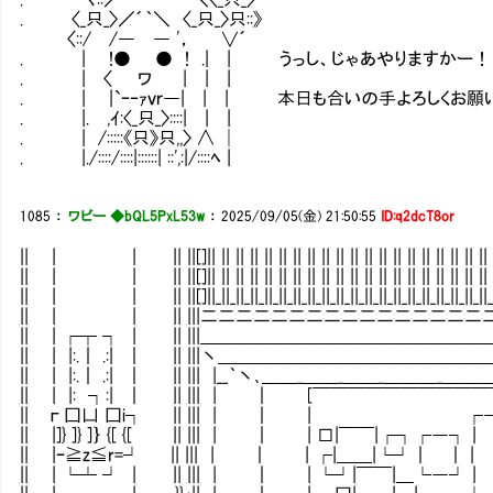
. 〈_只_〉／´｀＼ 〈_只_〉只::》
〈::/ /― ― '， ∨´
. | !● ● ! .| | うっし、じゃあやりますかー！
. | 〈 ワ | | |
. | |`ｰ‐ｧｖｒ―| | | 本日も合いの手よろしくお願
. |. ,ｲ:〈_只_〉::::| | |
. | /:::::《只》只,,〉 ∧ │
. |./::::/::::|::::::| ::',:|/::::ﾍ |
1085
：
ワビー ◆bQL5PxL53w
：
2025/09/05(金) 21:50:55
ID:q2dcT8or
|| | | || ||[]|| || || || || || || || || || || || || || || || || || || 
|| | | || ||[]|| || || || || || || || || || || || || || || || || || || 
|| | | || ||[]||_||_||_||_||_||_||_||_||_||_||_||_||_||_||_||_||_||_||_
|| | | || |||二二二二二二二二二二二二二二二二
|| | ┌┬ ┐ | || |||＿＿＿＿＿＿＿＿＿＿＿＿＿＿＿＿＿
|| | |:.｜ .:| ｜ || |||丶＿＿＿＿＿＿＿＿＿＿＿＿＿＿＿＿
|| | |:.｜ .:| ｜ || ||| |__｀丶､＿＿_＿＿_＿＿_＿＿
|| | |: ┐:| ｜ || ||| | ｜ [￣￣￣￣￣￣￣￣￣￣
|| г囗凵 囗i┐ || ||| | ｜ | ┌――
|| |]} ]} ]｝ {[ {[ || ||| | ｜ | □|￣￣|┌┐┌―┐ 
|| |ｰ≧z≦r=┘ || ||| | ｜ | ┌|＿＿|└┘｜ ｜ 
|| | └┴ ┘ | || ||| | ｜ | └┘|￣￣|＿└―┘