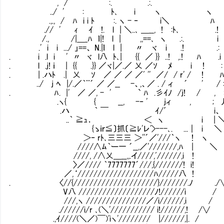
, / :. .:.
../ ' : ﾄ､ i ヽ ヽ
.,., / ﾊ i i ﾄ :. ヽ - ‐ i＼ ﾊ
.// ' ｨ ｲ !. l | ＼..､ ＿__, ! :ﾄ､ .!
/., /|＿_ﾊ ｌ|! l | ,,==､ ヽ .:. i
.' i i .../ 」==、 N.|ｌ l | 〃 ヾ i .! .:
. i .l i ' 〃 ヾ l八 ﾄ､| {{ ／ }} ..! ,.! ﾊ .i
. l .j! ｉ | {{ .}} ／ヾ|／.／ 乂 ／ｿ ﾒ i ! :
. | .ハﾄ .| 乂 ｿ ／ ／ ／ ／ﾞ '' ／/ / r' / ! 
../ j ﾍ |/.／｀¨´ ／ ／__ -、,、／ . / ィ ´ ' / :
. ﾊ. |' ／ ／, - ' ` ﾊ .彡ｲﾉ /j! 
.ヽ{ { __, -‐ ' jィ , ; 
.ハ ｀ ￣ ｲ/′ i、
..｀ ≧ｭ． ＜ ヽ i | 
{ゝｉｒ≦〕抓〔≧ﾚ'レ'>---､. ...｜ i ＼ i
＞‐ rﾄ､三三三 ＞''´／'///｀ヽ ! ヽ
////∧ﾑ｀ー一 ´__,／'///////,ﾊ | ＼
////, /∧乂＿__,,.イ////,ﾞ//////,i
〉／//// ｀7777777´///,{///////! i!
／,‘///////////////////ﾊ/////八 ! .
. 〈//{/////////////////////}///////.ﾉ ./
V八 ///////////////////ﾉ!//////i /
///,ヽ ///////////////／/i//////,i /
.//////i/r ､(＼'/////////// i!//////,! /∨
.,ｲ////(＼／)￣)'iヽ'//////// |//////,|. /