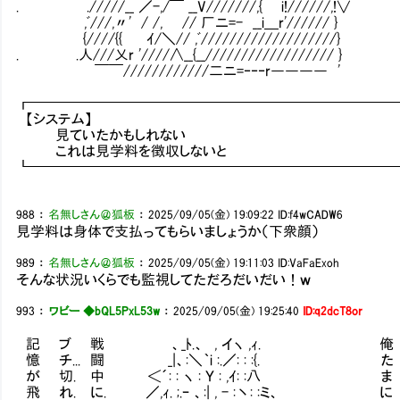
. ./////__ ／-,/￣ __V///////,{ i!//////,!∨
,ﾞ///,〃' / /, // 厂ニ=- __i＿r'////// }
{////{{ ｲ/＼// ,ﾞ///////////////////}
. .人///乂r '////∧__{__////////////////// }
￣￣////////////二ニ=‐‐‐r―――― '
┏━━━━━━━━━━━━━━━━━━━━━━━━━
【システム】
見ていたかもしれない
これは見学料を徴収しないと
┗━━━━━━━━━━━━━━━━━━━━━━━━━
988
：
名無しさん＠狐板
：
2025/09/05(金) 19:09:22
ID:f4wCADW6
見学料は身体で支払ってもらいましょうか（下衆顔）
989
：
名無しさん＠狐板
：
2025/09/05(金) 19:11:03
ID:VaFaExoh
そんな状況いくらでも監視してただろだいだい！ｗ
993
：
ワビー ◆bQL5PxL53w
：
2025/09/05(金) 19:25:40
ID:q2dcT8or
記 ブ 戦 、_ﾄ.、 , イヽ ,ｨ. 俺
憶 チ... 闘 _|、:＼｀i :.／: : :{. た
が 切. 中 ＜´: : ヽ : Ｙ : ,ｲ: :八 ま
飛 れ. に. ／,ｨ. ;.ｰ 、:| , - :丶: :ミ、 に