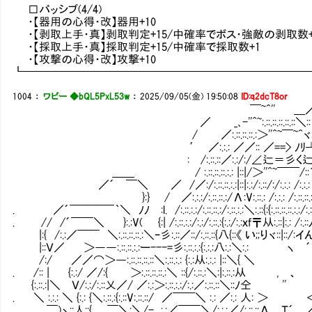
□パッシブ(4/4)
・【器用の心得・改】器用+10
・【剥取上手・真】剥取判定+15/中確率でボス・強敵の剥取数+
・【採取上手・真】採取判定+15/中確率で採取数+1
・【攻撃の心得・改】攻撃+10
┗━━━━━━━━━━━━━━━━━━━━━━━━━
1004
：
ワビー ◆bQL5PxL53w
：
2025/09/05(金) 19:50:08
ID:q2dcT8or
￣~^'' ＿／⌒
／ _､-''^~:.::.::.::.::.::＼::｀ヽ:.
/ ／:.::.::.::.:＞''^~￣~^ヾ:.::ﾉ:.
′ ／:.:.: ／／:: ／==> ﾉﾘ┴＜:.
: /:.::.::／:.:/:/∠辷＝彡く辷う=)>､:.:
＿＿ / :.::.::.::.:.: |::|/＞''^~￣￣/::Τ＼こ}:ﾊ
／´ ￣＼ ／ /／:/:.::.::.:.:|::|:.:/:.::/:/:.:.: /:.:.: |:.:: 
}:} / ／:.:.:/:.::.::.:/Λ:V:.::.: /:.:.: /:.::.::.::.:.:|:|
. ／´￣￣￣￣｀＼ ﾉﾉ :l. /:.::.:.:/:.::.::.:/:.::.:.:＼:.::{:{:.::.::.::.:.:/:.:|:
. // /´￣￣＼ }:.:V( {:| /:.::.:.:/:.:/:.::.:{:.:/:.:ｘf〒从:.::|:.: /:.::ﾉ==ｘ
|:{ /:.:／￣￣ ＼:.::.::.::.:＼ｰ彡:.::／::/:.::.::{八{::《 い;;りヾ::|::/:イんいﾊY::
|::Ｖ／ ＞――:.::.::.:.:ー---=彡:.::.:.:{:.:.:八:.:＼:.: ヽ ´^''' ノ
/:/ ／／⌒＞―:.::.::.::.::＼:.::.:.: {:.:从:.:.: |::＼{ ＼ ⌒
. /:: | {:.:/ ／/:{ ＞:.::.::.::.:＼ ::{/:.::.:＼:|:.::.:从 
{:.::.:|＼ Ｖ/:.:/:.::乂／/ ／:.:＞:.::.:.:/:.:／:.::.::＼::ﾉ仝 '' ｨ
. ＼ :.:.: ＼ {:.: {＼:.::.:{:.::V:.::.::/ ／￣￣＼ :.: ／:.: 人:
￣)ヽ::人::{ ￣＼:＼/- _:.:／￣￣＼/:.:.:／/:.::.::