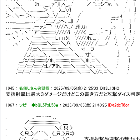
､. ＼､ )ｈ､..,,__,,.ァ゛}i ,ﾍ,_,,.,′ ／ ^;､;;シ＾)ﾊ ヽ ′ i
. ＼"'''' ＼ ､.,,___,,,...＞ ゛、 〉....∨{ , ﾞ' ,′i .|
＞ ､＼ｰ- ＞､、..,,___,,〉....∨......､.'/,
､､...,,,______,,,,...､､-^ /......./_,,:
､､､....,,,,___,,,...､､-‐ァ.::￣⌒7//∧.j/ ,州刀i 、 ,,ゝ , .| !
_,,,..､丶｀､丶`｀ア゛::::::::::::::::{/////i .{///く __,,,.､､- '" j ', ', ! .:
､丶` ､ ヽ ｀::::::::＼::::::::::L」」」ｼi. '////)ｈ､.,,_, // /, /, , ;
､ヽ｀ /::::::::::::::::＼:::::::: ＼八 ∨///// /,,__,,ノ /, /,ﾞ /
. //,::::＼:::::::::::::::､:::::::::::＼､ 寸.....フ , /,
/../..:､::_,,,.>､、::::::::＼:::::::::::＼:.､ 寸ﾞ:.､ .} .,
_,,:ﾞ::/:::::j:::::::::::{/)h､::::::::::::::､::::::::::＼)h､::::＼ ; }
,ﾞ:::::/:::::/::::::::/::L/ア)h、::::::::＼::::::::::＼::ヽ::::::＼. ,′ ;
,ﾞ::::/:::::/::::::::/:::::::::::::::::/心､::::::::::＼:::::::::＼)'/::､:::＼, ,′
1045
：
名無しさん＠狐板
：
2025/09/05(金) 21:25:33
ID:if3L13HO
支援射撃は最大３ダメージだけどこの書き方だと攻撃ダイス判定
1067
：
ワビー ◆bQL5PxL53w
：
2025/09/05(金) 21:40:25
ID:q2dcT8or
. ,､ -‐…‐- ､,
／::::::::::::::::::::::::::::::ヽ ＿
. ヽ::／￣￣￣￣＼〈_只_〉
. 〈_只_〉／´｀＼ 〈_只_〉只::》
〈::/ /― ― '， ∨´ 支援射撃や逆撃の魅力は与