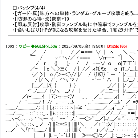
□パッシブ(4/4)
・【ガード・真】味方への単体・ランダム・グループ攻撃を庇うこ
・【防御の心得・改】防御+10
・【即応反射】攻撃・防御ファンブル時に中確率でファンブル
・【食いしばり】HPが0になる攻撃を受けた場合、1度だけHP1で
┗━━━━━━━━━━━━━━━━━━━━━━━━━
1003
：
ワビー ◆bQL5PxL53w
：
2025/09/05(金) 19:50:01
ID:q2dcT8or
_／ / ⊥ / ／＝=== ∨ | ﾍ _ ＼ ｰ-､
￣| / γ⌒ヽ/／≠==== ∨rr―‐ '´| ＼ 
ﾚ' r ､ {{ }} / ﾉ -―∨| ｏ ｏ|了丁｀l...
／-┬ | o ＼ >三< / | /／ ,ィ竓ミx ｏ jT.../.....|......
{／ 〉 | o /＞‐＜∨/ |/ / {〔叨｝|｀ ー ´ |/.........|......
| / |/ ＼ /´, ⌒ヽ｀ﾏ / -｀ー ' |∧ | |.../..../ .......|
|'....／....|/{ { } } _/／ | |/ ／........./: /
r'´../......../ {∨ヽ _..ノ / } ／ﾆ二-‐| |/..........／: :/....
／r‐'..........ｲ |７＞ｪ=ｪ＜V _ _ ／...´......... ,ィ| ′...／: :／
_ -‐/- ´............/ ! // ,. -‐- ､.ﾑ ,．´...............／.....ﾚ′／-=ｦ ||..
.........../.................../.: :| | |,ｲ: : : : : : :ヽ|=≧ ´.................／.....ｨ´...../ ´.......
......../......._. - : :´ : : :_..．||ﾑ : : : : : : :||......................／.....／/....../....,, =＝|
......ヽ-<:.: : : :γ⌒ヽ-‐ ヾ. ｀ ｰ- ´ ノ_｀ ーく＞'´....／{::/....／= ": : : : :ﾏﾑ
...........｝､＼: : :ヽ _ ノ...../| ||≧=≦|| |.|||｢＼..........／r..'´::〉/..|: : : : : : : :
､__／ ＼｢l⌒l.........../ || ||＿＿_｣| |.||||〈 ｀ ´ ｣::／:/..../: : : : : : : : 
| |..........{ |L -_´-｀Ｌｌ |.||Ⅳ≫==≪]/::／...._|: :＿: :-‐ : :|〃