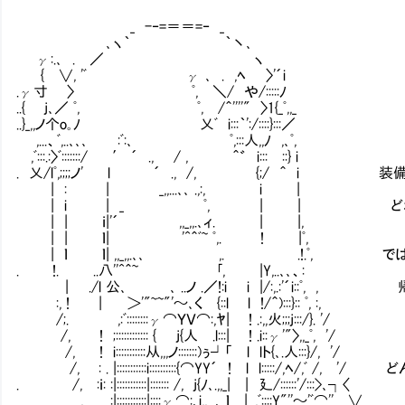
_ -‐=＝＝=‐ _
､ヽ｀ ｀丶､
γ:.､ . ／ ヽ
{ ∨, 'ﾞ γ ､ . ,ﾍ 〉'´i
.γ寸 〉 ﾟ, ＼/ や/:::::ﾉ
..{ j､／ ﾟ, ﾟ, /＾''''" 〉1{_ﾟ,,_
..}_,,ノ个o｡ﾉ 乂ﾞ i:::｀':/::::}:::／
,...、ﾞ,..､､､ :ﾞ:､ ﾟ,:::人,,ﾉ ,､ﾟ,
,ﾞ:::.:〉ﾞ:::::::/ ′ ´ ., / , ＾゛ i:::Ⅹ::} i
. 乂/lﾟ,;;;;ノ' l ´ ., /, {;/ ＾ i 装
| : | _,,...､､ .,:, i |
| i | _ ﾟ, | | どれも重要です
| | ｉ|'´ ,,_,,.､ィ. | |,
| | ｌ| '^＾ﾞ~ ﾟ,. ! |ﾟ,
| ｌ ｌ| ,,_,,.､､ ,. ￤ .!.ﾟ, で
. !.￤ ..八''^＾~ ｢, |Y,..､､、:
| ./l 公､ ､ ..ノ .／!:i i |/:,.:'´i::ﾟ,
:, ! | ＞'"~~"'～､く {::l l !/＾):::}:: ﾟ, :,
/;. ￤ ,:ﾞ::::::::γ⌒ＹＶ⌒:,ﾔ| ! .:,,火;;;j
/, ! ;:::::::::::: { j{人 .l:::| ! .i::γ'"〉,,_ﾟ, '/
/, ! i:::::::::::从,,,ノ:::::::)ぅ┘「 l lト{､.人:::}/, '/
/, : . |:::::::::::i::::::::::{⌒YY´ ! l l:::::/
. /, :ｉ: :|:::::::::::|::::::: /, j{ﾉ､.,,_| | 廴/::::::'/:::>､┐〈
, .ⅱ:|:::::::::::|::::γ⌒:､i,,...､ ｌ | .,ﾞ::::Y"''～'ﾞ⌒'' ∨