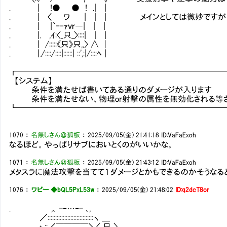
. | !● ● ! .| |
. | 〈 ワ | | | メインとしては微妙ですが、
. | |`ｰ‐ｧｖｒ―| | |
. |. ,ｲ:〈_只_〉::::| | |
. | /:::::《只》只,,〉 ∧ │
. |./::::/::::|::::::| ::',:|/::::ﾍ |
┏━━━━━━━━━━━━━━━━━━━━━━━━━
【システム】
条件を満たせば書いてある通りのダメージが入ります
条件を満たせない、物理or射撃の属性を無効化される等
┗━━━━━━━━━━━━━━━━━━━━━━━━━
1070
：
名無しさん＠狐板
：
2025/09/05(金) 21:41:18
ID:VaFaExoh
なるほど。やっぱりサブにおいとくのがいいかな。
1071
：
名無しさん＠狐板
：
2025/09/05(金) 21:43:12
ID:VaFaExoh
メタスラに魔法攻撃を当てて１ダメージとかもできるのかそうなる
1076
：
ワビー ◆bQL5PxL53w
：
2025/09/05(金) 21:48:02
ID:q2dcT8or
. ,､ -‐…‐- ､,
／::::::::::::::::::::::::::::::ヽ ＿
. ヽ::／￣￣￣￣＼〈_只_〉