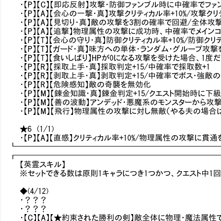
・【P】【C】【即応反射】攻撃・防御ファンブル時に中確率でフ
・【P】【A】【会心の一撃・真】攻撃クリティカル率+10%/攻撃
・【P】【A】【見切り・真】敵の攻撃を3割の確率で回避/全体攻
・【P】【A】【追撃】物理属性の攻撃に成功時、中確率でメイン
・【P】【T】【会心の守り・真】防御クリティカル率+10%/防御
・【P】【T】【ガード・真】味方への単体・ランダム・グループ攻撃
・【P】【T】【食いしばり】HPが0になる攻撃を受けた場合、1度だ
・【P】【R】【採取上手・真】採取判定+15/中確率で採取数+1
・【P】【R】【剥取上手・真】剥取判定+15/中確率でボス・強敵の
・【P】【R】【危険感知】敵の奇襲を無効化
・【P】【M】【錬金知識・真】錬金判定+15/クエスト開始時に下
・【P】【M】【善の波動】アンデッド・悪魔系のモンスターから
・【P】【M】【飛行】物理属性の攻撃に対し無敵（やる夫の場
★6 (1/1)
・【P】【A】【直感】クリティカル率+10%/物理属性の攻撃に
┗━━━━━━━━━━━━━━━━━━━━━━━━━
┏━━━━━━━━━━━━━━━━━━━━━━━━━
【英霊スキル】
※セットできる数は原則1キャラにつき1つかつ、クエスト中1
◆(4/12)
・？？？
・？？？
・【C】【A】【★約束された勝利の剣】敵全体に物理・魔法属性で