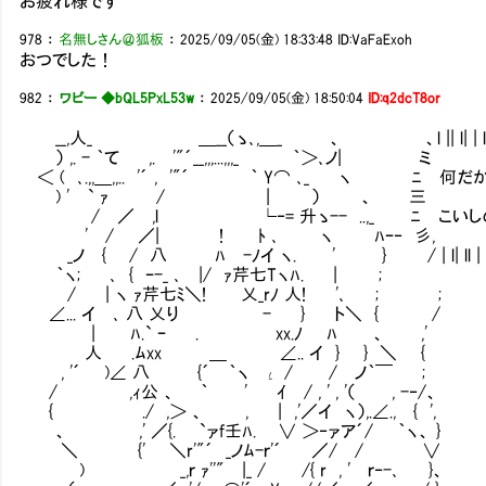
お疲れ様です
978
：
名無しさん＠狐板
：
2025/09/05(金) 18:33:48
ID:VaFaExoh
おつでした！
982
：
ワビー ◆bQL5PxL53w
：
2025/09/05(金) 18:50:04
ID:q2dcT8or
__,人_ ＿__（ゝ､,＿_ 、 、l || l| | ll | l| ll | l| |
） ,. - ｀て ,. '"´__,,,...,,,_ ｀＞､ノ| ミ
＜ ( ､.,,＿,,.. '´ , '"´ ｀ Y⌒ ､_ ヽ ﾆ 何
) ' ` ｧ / | ） 、 三
/ ／ ,l └‐= 升ゝ-- ..,_ ﾆ こいし
' / ／| ! ﾄ ､ ヽ ﾊｰ‐ 彡,
_ノ { / 八 ﾊ -ﾉイ ヽ. ' } / | l| ll | l| || ll l|l ||
｀ヽ; ､ { ｰ-_ ､ |/ ｧ芹七Tヽﾊ. | ;
/ | ヽ ｧ芹七ﾐ＼! 乂_rﾉ 人! '､ ; ;
∠... イ ､ 八 乂り - } ト＼ { /
| ﾊ.` ｰ . xx.ﾉ ﾊ 、 ,'
人 .ﾑxx ＿ ∠.. イ } } ＼ {
, '´ )∠ 八 {´ ｀ヽ ι / / ノ｀￣ ;
/ ,ｨ公 、 ｀ ' ｲ / , ' , '（ , -‐/、
{ ./ ,＞ 、 , | ,'／イ ヽ）,.∠., { ',
、 ,' ／{. `ァf壬ﾊ. ∨ ＞‐ァア´/ ｀ヽ、 }
＼ {' ＼r'"´ _ノﾑ-ｒ'´ ／/ / ∨
) _,ｒ ｧ''" |_ / /{ r , ' ｒ‐-､ }、