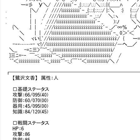
ー=彡 У＼/ ////i:i:i:i:´- _{:.::.:.:/:.:.:＼:.::.:|:
. |＼/ / ////i:i:i:i:i:i:i:i:i:i´- _{:.:.:{:.::.:.:/ |::＼ 
. ｜ / ////i:i:i:i:i:i:i:i:i:i:i:i:i:i:i:´- _:.::/ ＼::
. | | ,ﾞ ////i:i:i:i:i:i:i:i:i:i:i:i:i:i:i:i:i:i:i:i:i´- _ )::
{＼ .| | ,ﾞ///i:i:i:i:i:i:i:i:i:i:i:i:i:i:i:i:i:i:i:i:i:i:i:i:i:i:´- _／ﾟ∞％
＼ | ｜ ///i:i:i:i:i:i:i:i:i:i:i:i:i:i:i:i:i:i:i:i:i:i:i:i:i:i:i:i:i:i:i:i´
＼ ヾい|,゜//i:i:i:i:i:i:i:i:i:i:i:i:i:i:i:i:i:i:i:i:i:i:i:i:i:i:i:i:i:i:i:i:i:i:
-‐‐……‐- ヾ!//i:i:i:i:i:i:i:i:i:i:i:i:i:i:i:i:i:i:i:i:i:i:i:i:i:i:i:i:i:i:i:i:
＼__ -=ﾆ三>'^~''-:;_i:i:i:i:i:i:i:i:i:i:i:i:i:i:i:i:i:i:i:i:i:i:i:i:i:i:
]三ﾆ=-‐ ￣-:;_:i:i:i:i:i:i~''-:;_i:i:i:i:i:i:i:i:i:i:i:i:i:i:i:i:i:i:i
｀''＜:i:i:i:i:i:i:i:i:i:i:i:｀''-:;_:i:i:i:i:i:~''-:;_(￣｀''＜:i:i:i:i:i:
┏━━━━━━━━━━━━━━━━━━━━━━━━━
【鷺沢文香】 属性：人
□基礎ステータス
攻撃：66/095(40)
防御：60/070(00)
器用：45/095(00)
知識：84/120(45)
□戦闘ステータス
HP：6
攻撃：86
防御：85