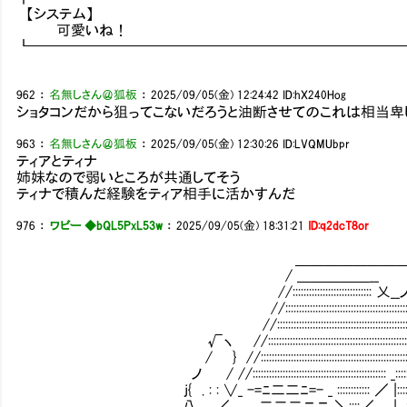
【システム】
可愛いね！
┗━━━━━━━━━━━━━━━━━━━━━━━━━
962
：
名無しさん＠狐板
：
2025/09/05(金) 12:24:42
ID:hX240Hog
ショタコンだから狙ってこないだろうと油断させてのこれは相当卑
963
：
名無しさん＠狐板
：
2025/09/05(金) 12:30:26
ID:LVQMUbpr
ティアとティナ
姉妹なので弱いところが共通してそう
ティナで積んだ経験をティア相手に活かすんだ
976
：
ワビー ◆bQL5PxL53w
：
2025/09/05(金) 18:31:21
ID:q2dcT8or
＿＿＿＿＿＿＿＿＿＿＿＿
/ ＿＿＿＿＿__ ＿＿＿＿
//::::::::::::::::::::::::::::: 乂__ノ :::::::::::::::::
//::::::::::::::::::::::::::::::::::::::::::::::::::::::::::::
//:::::::::::::::::::::::::::::::::::::::::::::::::::::::::::::
√ヽ //::::::::::::::::::::::::::::::::::::::::::::::::::::::::::::::
/ } //:::::::::::::::::::::::::::::::::::::::::::::::::::::::::::::::
ノ / //::::::::::::::::::::::::::::::::::::::::::::::::: _::::::::::::
j{ . : : ∨_ -=ﾆ二二ﾆ=- _ :::::::::::: ／ |::::::::::::::
八＿_／＿＿二二二ニニ ＼::::／ ＿|__::::::::::::