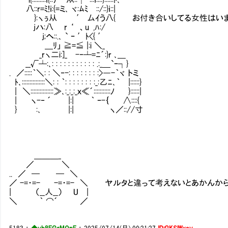
八::r=ﾐ!ｉ:{=ミ､ ヾ:ﾑﾐⅥ::/::}ｉ::|
}:ヽぅ从 ′ 厶ｲう八{ お付き合いしてる女性はいます
jハ:八 r ‘ 、u ,ﾊ:/
j;へ::.､ ` ｰ ′ﾄ<{ ′
＿ﾘ」 ≧=≦ |:i ＼_
_rヽ二i:]_ -‐┴=ﾆ´:}r ､＿
__√┴:､: : : : : : : : : : : .:_＿`ｰ┐}
. ／:::::｀＼: : ＼‐-: : : : : : : :>―-｀ヾ トミ
ﾄ､:::::::::::::::＼: : ｀: : : : : : : :_:乙ﾆ､｀ |::::::}
| ＼:::::::::::::::≫､:_:_:_ｘ≪´:::::::::::ﾉ }::::::|
| ヽ-‐ ´ |:| ｀ ｰ-｛ ∧::::{
} :､ |:| ヽ／:://寸
＿＿＿_
／ ＼
.. ／ ─ ─ ＼
／ -=・=- -=・=- ＼ ヤルタと違って考えないとあかんか
| （__人__） U |
＼ ｀ ⌒´ ／