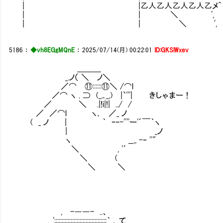
| |乙人乙人乙人乙人乙メ^
| | ＼ ',
| | ＼ ',
5186
：
◆vh8EGgMQnE
：
2025/07/14(月) 00:22:01
ID:GKSlWxev
＿＿＿
_.ノ（ ＼ ノ＼
／⌒ ⑪::::::⑪＼ /⌒l
／⌒ ヽ . ⊃ (_,､_,) |`'''| きしゃまー！
／ ＼ .|!i|!| ../ /
／ ／⌒l ヽ､ ／_ ノ
( _ ノ | ｀ ｰ‐-''''ー'´￣｀ヽ
| _ノ
ヽ __,, -‐ ''"
＼ , '´
＼ (
＼ ＼
, -――- ..、
,. ':::::::::::::::::::::::::::::::::::｀ ､ て