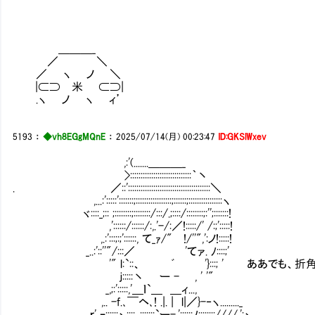
＿＿＿_
／ ＼
／ ヽ ノ ＼
|⊂⊃ 米 ⊂⊃|
.ヽ ノ ヽ ィ’
5193
：
◆vh8EGgMQnE
：
2025/07/14(月) 00:23:47
ID:GKSlWxev
,:'(.......＿＿＿_
>:::::::::::::::::::::::::::::｀丶
. ／::':::::::::::::::::::::::::::::::::::::::＼
,...:':::::':::::::;:::::::::::::::::;::::::;::::::::::::::::ヽ
ヾ::::_;:: ;::::::::;::::::::/:::/.;::::/::::::::;:'';:::::::!
,'::::::/::::::/:,.'-/:／!:::::/' /:;':::::!
,.:':::;:;'::::::, て_ｧ/" !/''",':ノ!:::::!
_..:'::''"/:::／ 'てァ. ﾉ::::;'
'" l:`::、 ﾞ '}:::; ' ああでも、折角
ｊ:::::丶 ー - , ' '"
_,;:':::::,'＿ｌ`＿ ＿ィ...,
,.. -f.､￣ヘ､! .|. | l|／}-‐ヽ........._
ｒ' ｰ::::::ヽ::::､:::::::`ー-.'::::::ﾉ:::::::;////,';ヽ