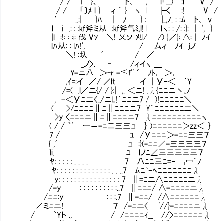
/ / ｉ }、 ト､ ', l「__) :l V /
/ / 「〕ﾒ l } ィ ´ }￣ヽ l ├く :! V /
′ ..:| }ﾊ | ﾉ } :| |_,ﾉ. : :ﾑ ト､ v
l ｉ .: : :kf斧ミ从 :kf斧气ﾐ,l! l lヽ: : /: :}: | ', }
|l :!: : :i: 伐 Vｿ ＼! 乂ソ 刈/ /) }／}: ∧:
lﾊ从: : lﾊ!', / 厶ィ ﾉｲ jノ
＼! :圦 ′ / ／ 実家に報告
_ノ>､ - /ィイヽ ＿
Y=ニ八 ＞-r =≦f'' ´ ﾉﾄ､ ＞､
,ｲ=:イ ／/ ／lt イ | У‐＜￣｀Y
/=( .l／ニ{/ / }:| ,. ＜ニ! .λ{ﾆﾆニ丶,.ﾉ
, -＜Уﾆ二〈_/ニL!´ﾆﾆニ7 / )!ﾆﾆﾆﾆﾆ＼
( .>/ﾆﾆﾆﾆ∥ﾆ∥ﾆﾆﾆニ7 Y´ﾆﾆﾆﾆﾆﾆ二＼
>y 〈ﾆﾆﾆニ∥ﾆ∥ﾆﾆﾆニ7 λﾆﾆﾆﾆﾆﾆﾆﾆﾆﾆヽ
( / / ｀¨ ー＝=ﾆ二三三ﾕ ｝ )ﾆﾆﾆﾆﾆﾆ＞zz＜ ｝
7 / ﾕ /Уﾆﾆﾆ＞=ﾆﾆ三三７
{ ,′ ﾕ :}(=ﾆﾆ∠=三三三三７
ｌi. ﾕ lノﾆ∠三三三三三７
ﾔ: : : : : . . . . 7 八ﾆﾆ三ﾆ=‐ ￢冖´ﾉ
ﾔ: : : : : : : : : : : : : : . . ..7 ﾑﾆ`ｰﾍﾆﾆﾆﾆﾆﾆﾆλ
y: : : : : : : : : : : : : : : : 7 ∥=ﾆニ∧ﾆﾆﾆﾆﾆニλ
/=y : : : : : : : : : :..7 ∥ﾆﾆﾆ/ ∧=ﾆﾆﾆﾆニλ
/ﾆﾆ:y : : :.7 ∥=ﾆﾆ/ /∧ﾆﾆﾆﾆﾆﾆλ
∠ミﾆニ! ７ /=ﾆニ〈 '//}=ﾆﾆﾆﾆニλ
/ ｀Yト ., / /ﾆﾆﾆﾆｲ__ //>ﾆﾆﾆﾆﾆﾆλ