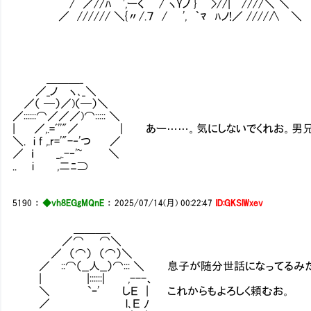
/ ／//ﾊ ',ーく / ヽYノ } >//| ////＼ ＼
／ ////// ＼{〃/.７ / ', ｀ﾏ ﾊノ!／ ////∧ ＼
＿＿＿_
／_ノ ヽ､_＼
／（ ─）／)（─）＼
／::::::⌒／／／)⌒::::: ＼
| ／,.=ﾞ''"／ | あー……。気にしないでくれお。男
＼. i f ,.r='"-‐'つ ／
／ ｉ _,.-‐'~ ＼
.. i ,二ﾆ⊃
5190
：
◆vh8EGgMQnE
：
2025/07/14(月) 00:22:47
ID:GKSlWxev
＿＿＿_
／⌒ ⌒＼
／ （⌒） （⌒）＼
／ ::⌒（__人__）⌒::: ＼ 息子が随分世話になってるみ
| |::::::| ,---、
＼ `ｰ' しＥ | これからもよろしく頼むお。
／ l､Ｅ ﾉ