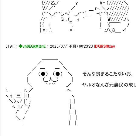
f///乙ノ y V- （//////＼
V/,／´ ／ ＿ r-､＼ノ///////,}
(⌒ヽノ⌒しへ′_.ノ⌒´＿ -t⌒ﾏ////////
//´￣ ミ ､（_ ィ ´ i W/////ノヽ
{ { i ｀', } }{￣￣´ ﾉ
| ﾊ.: .', =- ′.:八_8_＿ イ
5191
：
◆vh8EGgMQnE
：
2025/07/14(月) 00:23:23
ID:GKSlWxev
＿＿＿_
／ ＼
／ ─ ─ ＼
／ （●） （●） ＼ そんな畏まるこたないお。
| （__人__） |
＼ ｀ ⌒´ ,／ ヤルオなんざ元農民の成り上
r､ r､／ ヘ
ヽヾ 三 |:l1 ヽ
＼>ヽ/ |｀ ｝ | |
ﾍ lノ `'ｿ | |
/´ / |. |
＼. ｨ | |
| | |