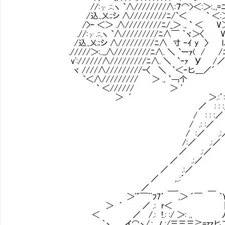
//:γ.::.ヽ `∧////////∧:７⌒>＜:＞:..,=ﾆﾆﾆ｝／
/込.,乂;;シ ∧/////////ﾆ/`＜ ` ＜:＞=彡:::／//／／ _
/>ｰ ＜＞ .∧/////////ﾆ/_＞ ., ` ＜ V＞zr匕//
.//:γ.::.ヽ `∧/////////ﾆ∧￣ ｀ヾ＞〈 V=ﾆ}//／＿＿__」 
/込.,乂;;シ ∧/////////ﾆ∧ 寸 ｰｲ y 〉 lニ/／ /ﾆﾆﾆニ/＼∠ ﾆ
./////＞:..,,∧/////////ﾆ∧. ＼ `ーｧ( / /ﾆ/ /ﾆﾆﾆニ
v'://////∧/////////ﾆ∧. ＼ `ｰｧ У /／ ,
ヾ ////∧/////////ｰ〈 ＼ `＜ｰ匕＿／´
`＜∧///////// ＞ ., `￢个 ｛::
` ＜////// ＞ ′ ＞:'
＞ ′ ＞.:´: : :／ ..
／ : : :／ .:／ 
/ : : :／ .:／ 
/ .: :／ .:／ 
/ :／ .:／ ′ .
/:／ .:／ .::
／ .:／ .::l 
／ .:／ .:::l
／ .:／ ,. ´ ｀Y` ＜ 
／ ,..:´ ／ l:::. `'
／ ＿_ ＿ ∠ __ !:::. ／￣ 
＞'"￣¨ﾌ7´ ,＞ ´￣ ｀Y: :/三ﾆ＞､ |::
＞ ´ ／ .: r＜ |.:/三ﾆﾆﾆﾆ＼ l:: /
＜ ／ /.: !.: :/ ＞: ., ﾉ仁ﾆﾆﾆﾆﾆﾆニY三`ｰ'
｀ヽ.,__ ..イ⌒ヽ/.: ﾉ :/三三三≧=zz匕二ﾆﾆﾆﾆﾆﾆﾆ