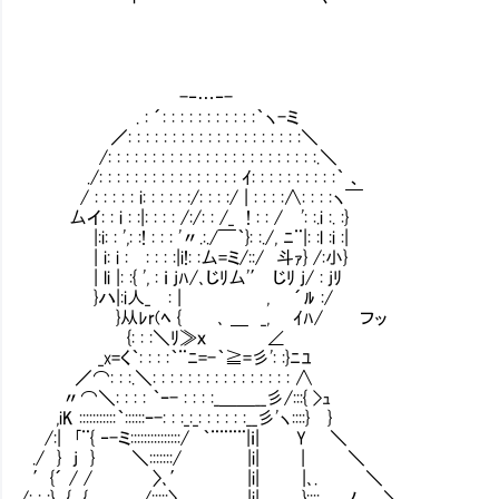
-‐…‐-
. : ´: : : : : : : : : : :｀ヽ-ミ
／: : : : : : : : : : : : : : : : : : : :＼
/: : : : : : : : : : : : : : : : : : : : : : : :.＼
./: : : : : : : : : : : : : : : : ｲ: : : : : : : : : :｀ 、
/ : : : : : i: : : : : :/: : : :/ | : : : :∧: : : :ヽ￣
厶イ: : i : :|: : : : /:/: : /_ ! : : / ': :.i :. :}
|:i: : ',: :! : : : '〃.:./￣｀}: :./, ﾆ¨|: :l :i :|
| i: i :Ⅵ: : : :|i!: :厶=ミ/::/ 斗ｧ} /:小}
| li |: :{ ', : ｉ jﾊ/､じﾘ厶'′ じﾘ j/ : jﾘ
}ハ|:i人_Ⅵ: | , ´ﾙ :/
}从ﾚr(ﾍ { ､ ＿ _, ｲﾊ/ フッ
{: : :＼ﾘ≫ｘ ∠
_x=く｀: : : :｀¨ﾆ=-｀≧=彡': :}ﾆﾕ
／⌒: : :.＼: : : : : : : : : : : : : : : : ∧
〃⌒＼: : : : ｀ｰ- : : : :_＿＿__彡/:::{ >ｭ
,iK :::::::::::｀::::::ｰ-: : :_:_: : : : : :__彡'ヽ::::} }
/:| ｢¨{ ‐-ミ:::::::::::::::/ ｀¨¨¨¨|ｉ| Y ＼
./ } j } ＼:::::::/ |i| | ＼
′{´ / / 〉､′ |i| |､. ＼
/: : :} { { /:::::〉 .|i| }::::、 ノ .＼