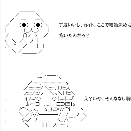
＿＿＿_
／ ＼
／ ─ ─＼
／ （●） （●） ＼ 丁度いいし、カイト、ここで結婚決めち
| （__人__） |
./ ∩ノ ⊃ ／ 抱いたんだろ？
( ＼ ／ ＿ノ | |
.＼ “ ／＿＿| |
＼ ／＿＿＿ ／
-‐ '´￣￣｀ヽ
／::::::::､:::::::::::::::::::::::::::ゝ
.∠::::::::::::::/ ＼::::::、∪::::人
.ノ::::::/::::/ノ ＼ヽ＼∪::::＼
. ｲ /:::/○ ○ |::::::|:::::::「 え？いや、そんなな
.|ﾊ::::{⊃ ､_,､_, ⊂⊃l三]ゝ
. /⌒ヽ_､ヽ、 ゝ._）⊂=ｿ/⌒i .ﾍ
. ＼ ／:::∨/────./ / ノ ＼
. 〈:::／ ﾉ＿＿＿＿ ﾍ._ ∧￣´ ／
＼ ∥∥ 人:::::::::丿￣￣