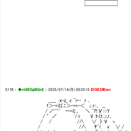
┌──────┐
└──────┘
5178
：
◆vh8EGgMQnE
：
2025/07/14(月) 00:20:10
ID:GKSlWxev
＿__ ｘ‐z_ ィ ¨iｰ- r ､
f＞-=ミ〔ﾆ＞‐==‐＜ λr::.､ __
/ ／⌒` ー=ミ:.､ ＼ `7!:У:::::Y
/ " ／ '/ヾ V :トﾐt､;;;ﾉ、
/ / /∧ ∨ ｝ :V ヽ
/ /∧ ﾔ´( v ∨ /