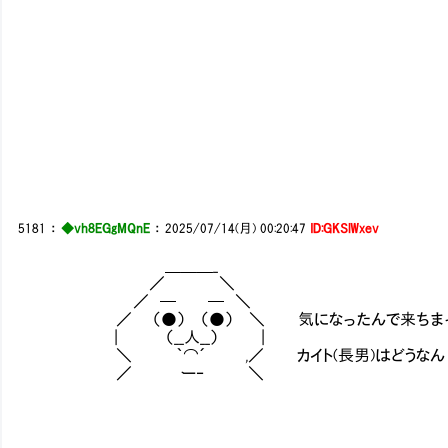
5181
：
◆vh8EGgMQnE
：
2025/07/14(月) 00:20:47
ID:GKSlWxev
＿＿＿_
／ ＼
／ ─ ─ ＼
／ （●） （●） ＼ 気になったんで来ちまっ
| （__人__） |
＼ ｀⌒´ ,／ カイト(長男)はどうなん
／ ー‐ ＼