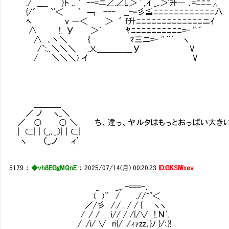
./ ＿_ }ト ., ` ｰ-=ニ∠.∠L＞ ´,.ｲ _,.＞'升― ､=ﾆﾆﾆλ
{/´ `'＜ ｀ ￢―--- __-=彡≦ﾆﾆﾆﾆﾆﾆﾆﾆﾆﾆﾆﾆ八
ﾍ v ―＜ ＞ ´ f升ﾆﾆﾆﾆﾆﾆﾆﾆﾆﾆﾆﾆﾆニｲ
∧ !_ У ＞´ ﾔﾆﾆﾆﾆﾆﾆﾆﾆﾆﾆ=- '' ´
∧ ､丶＼ ｛ ﾏ三ニ=- '' ¨´ ヽ
/`:.､＼＼＼ .乂＿＿＿_＿У V
/ ＼＼＼) イ V
＿＿＿_
／ ノ ヽ_＼
／ ○ ○ ＼ ち、違っ、ヤルタはもっとおっぱい大き
| ⊂|｜(_,､_,)|｜⊂|
ヽ （_.ノ ィ’
5179
：
◆vh8EGgMQnE
：
2025/07/14(月) 00:20:23
ID:GKSlWxev
_ _,,｡-===-､
( )'´ / .//~''＜
／/彡 /./ . / / { ヽヽ
/ ./ / i// / /{/∨ !.Ν',
./ ./i/ ∨ ri{/ ./ｨｧzz､}ﾉ }/:.}!