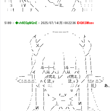
:: : { i <ﾍヽ、 、 ＼__ // /ヽ、 :: : :
::i i V ＼ 、 `ー'ミ、 / '; : : :
: : t | ｿ ＼ /> } : : :
5189
：
◆vh8EGgMQnE
：
2025/07/14(月) 00:22:36
ID:GKSlWxev
_ -―――- _
,イ ´ ｀ ､ .ﾄ
/ {／ ヽ} ヽ
', 乂／ ＼ﾉ }
ヽ / ', ./
,:ヽ/ ', ',／,
i , ./ i ', .i i
| / i i | i | |
/ 斗--|--{､ }斗 -- | .､ | |
/イ ∧从 ノヽ.i ∧从 ハ! ! !
,. -一 ￣| | ,ｨf弐ミ､ j／ ｨf笊ミ､.} /|￣ ー- .､
｀＜ﾆニニニ', ﾊ 《 泛_ｯ 泛_ｯ 》 ／ !ニr ニ＞'
| ヽ{ ヾ :::.:. ' .:.:: /ィ .| |{{_} あ
| | |ﾊ u /! ! !
,: | | ゝ r___v .ｲ | | ',
,: | | ＞ ＿ ＜ | | ',
,: | | _}_ __{_ И | ',
/ _.И { ／ ハ ハ ヽ ＿.| |- .､ ',