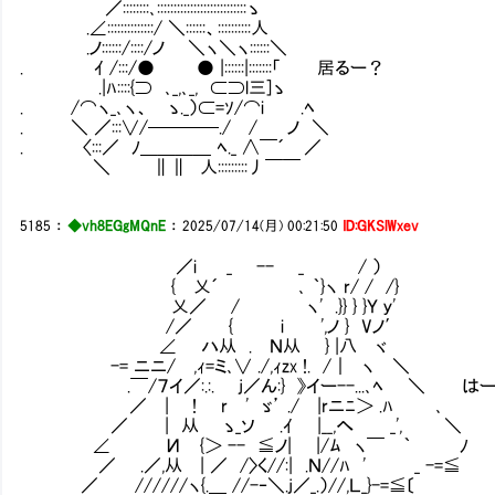
／::::::::､:::::::::::::::::::::::::::ゝ
.∠::::::::::::::/ ＼::::::、::::::::::人
.ノ::::::/::::/ノ ＼ヽ＼ヽ::::::＼
. ｲ /:::/● ● |::::::|:::::::「 居るー？
.|ﾊ::::{⊃ ､_,､_, ⊂⊃l三]ゝ
. /⌒ヽ_､ヽ、 ゝ._）⊂=ｿ/⌒i .ﾍ
. ＼ ／:::∨/────./ / ノ ＼
. 〈:::／ ﾉ＿＿＿＿ ﾍ._ ∧￣´ ／
＼ ∥∥ 人:::::::::丿￣￣
5185
：
◆vh8EGgMQnE
：
2025/07/14(月) 00:21:50
ID:GKSlWxev
／i _ -- _ / ）
{ 乂´ ､ ｀}ヽ r/ / /}
乂／ / ヽ' .}} } }Ｙ ｙ'
/／ { i ',ノ } Vノ′
∠ ハ从 . Ｎ从 } |八 ヾ
-= ニニ/ ,ｨ=ミ､∨ ./,ｨzx !. /｜ ヽ ＼
.￣/７イ／:.:. j／ん:} 》イー--...､ﾍ ＼ は
／ | ! r ' ゞ’ ./ |rニﾆ＞ .ﾊ ､
／ | 从 ゝ_ソ .ｲ |__,へ _', ＼
∠ И {＞ -- ≦ノ| |/ﾑ ヽ￣ ｀ ﾉ
／ .／,从 | ／ /〉く//:| .Ｎ//ﾊ ' _ -=≦
／ //////ヽ{.＿ //-‐＼.j／_.）//,Ｌ_}-=≦〔