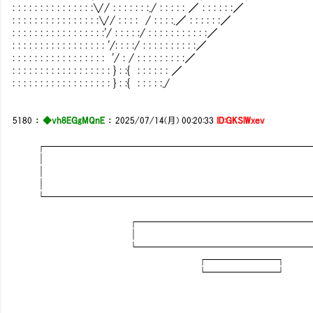
: : : : : : : : : : : : : : :∨/ : : : : : : :./ : : : : : ／ : : : : : :／
: : : : : : : : : : : : : : : :∨/ : : : : / : : : :.／ : : : : : :／
: : : : : : : : : : : : : : : : :'/ : : : : :/ : : : : : : : : : : :／
: : : : : : : : : : : : : : : : : '/: : : :/ : : : : : : : : : :／
: : : : : : : : : : : : : : : : : '/ : / : : : : : : : : :／
: : : : : : : : : : : : : : : : : : } : :{ : : : : : : ／
: : : : : : : : : : : : : : : : : : } : :{ : : : : :./
5180
：
◆vh8EGgMQnE
：
2025/07/14(月) 00:20:33
ID:GKSlWxev
┌────────────────────────
│
│
│
└────────────────────────
┌─────────────────
│ 
└─────────────────
┌──────┐
└──────┘