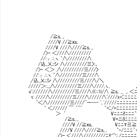
,.／ /´ 
∠/ / !
γ:::ｬ､/=７ / 
{:::::::}/=７ ,' ／
,ゞ ｲミ/ i/ }
/ .:ｌﾞﾐｉ ｋf笈气ミ､ 
/≧s｡., / :|ﾞﾐ| l, |
////V //≧ｘs｡ // :ﾔﾉｲi | 
////V ///∧////≧s｡., /ｲ ..:∧.:j,
/>ｰ ＜///∧///////// | .:/}.:lヾ }
//:γ.::.ヽ `∧////////∧ ﾉィィイ ﾉｲ `j
/込.,乂;;シ ∧/////////三〉:、 ／￣｀ヾｰ 、 ﾉ 
/>ｰ ＜＞ .∧/////////三///〉 l : : : : 
//:γ.::.ヽ `∧/////////三///∧ | .:∠
./込.,乂;;シ ∧/////////三///∧/＼ | ∠ﾆ
/////＞:..,,∧/////////三///∧////,ヽ, ∠ﾆﾆﾆﾆ
v'://////∧/////////三///∧:((:::))/∧ ≧s
ヾ ////∧/////////三///∧/////∧ﾞ////x＜ﾆﾆ
`＜∧/////////三////¨ー--- '､'/////ﾆﾆﾆﾆﾆﾆﾆ
` ＜////// ￣ ｀¨´ `＜/=ﾆﾆﾆﾆﾆﾆﾆﾆﾆﾆﾆﾆﾆ
＞ ′ Vﾆﾆﾆi!ﾆﾆﾆ`寸ﾆﾆﾆﾆﾆﾆﾆニ７ニ／:::::／
/≧s｡., V=ニ{lﾆﾆﾆﾆﾆ寸ﾆﾆﾆﾆﾆﾆﾆｽ／:::::∠
////V //≧ｘs｡ Vﾆﾆﾏ三≧t､ﾆﾏﾆﾆﾆﾆ二／:::::∠
////V ///∧////≧s｡, `ｰ/ﾆﾆﾆ｀ヾft､ ﾏﾆﾆ=／:::::／ ﾞ
/>ｰ ＜///∧/////////ﾆY⌒::./ﾆﾆﾆﾆﾆニ寸ｿ=／:::::