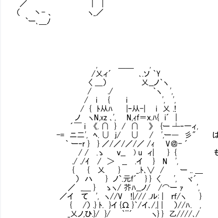
／ ｜ |
（ 丶- 、 ヽ_／
`ー､＿ﾉ
, ＿＿ ,
/乂ィ´ ､.ソ ｀Y
〈 ＿） 乂__ノ｀ヽ
/ ./ ｀ヽ ',
/ i { i ', ',
/ { ﾄ从ﾊ |ｰ从-| i 乂 .!
ノ ヽN,xz ､', N,ｨｆ＝ｘ.ﾊ{ i´ |
´￣ i 《. ∩ } / ∩ 》 {ー ┴‐一ィ,
-= ニ二', ﾍ. ∪ j/ ∪ / ',ー― 彡" 
｀ ー‐r } } ／/／/／/／ /ｨ V＠- ´
/ / .ゝ ｖ__ ) u ィ| } { もし
./ ./ｲ / ＞ __ .イ } N ',
{ { 乂 } _.ﾄ､∨ / ー .. ＿
） ハ } ノ`.元f´ } } 〈 ', ヾ´
／ _＿ } ゝヽ/ 芥ﾊ__ノ/ /⌒ー ｧ ',
／イ て ', ヽ//V !|/// .ル: | ｒｆ/ヽ }
{ /） .} ﾄ. }イ {Ω }｀/イ､/,| | ）//ﾊ. ,
_乂ノ,ひ.}/ }/ ｀¨´ ヽ} } 乙////､/