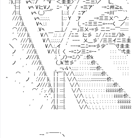
;'|i,.|:::|: ｖﾍ;';'ﾉ' ⌒V＾' ＜圭圭>'"/ -二三)／ Ｌ_ `､
'|:::| ｖﾍ V辷Vノ__ ﾆ- ｀'ｙ'ﾞ / =三ア´ -=ﾆ州≧s｡
/|:::|, vﾍ (__)¨￣ |.:.:.{ / ﾆア´ __-=川'´￣｀`
///|i, vﾍ.:.:.:.:.:. |.:.: Ｙ _ｱ ＿-=三三乂⌒＿ノ::
//,|i, Vﾍ.:.:: |: / {_ ‐ﾆ三三二=‐‐‐く ／::::
⌒///|i, .Vﾍ ＿⊥/ _一｣三乂-=彡 二二--￣:::::::::
′'/// |i, V∧￣.:.: .:. / /ﾆニ 辷彡 ﾆ/ /ﾆﾆ三/〕iト _
⌒ ///'|ｉ, V∧.:.:.:.:.:./ ,′--- 乂___彡' /三三イ二三圭
＼ ﾞ////|i, V∧.:.,イ ′---=二ﾆ=‐=彡少'´￣'寸圭圭
ノ ' ///|i, V∧{ { 〈 ‐=ﾆン三ﾆ=-‐ 'ﾞ : : : `'弌圭
' , ノ///|i, λ｀_ﾉ）-=ﾆ/>'´.:.价k : : : : : : :｀
ノ , ///|i, （_)k'竺彡'ﾞ : : : :.:.价:、 : : : : : :
' //|i, _ -ぃい.:.:.:.: : : : : :;:;:;:价:､ : : : : :
⌒ ｀ ； //|i, |`!'''´|∨∧.:.:.:.:.: : : : ;:;:;:;:;价:､ : : :
＾ , ノ ;'/// |ｉ, |｜::::|. ∨∧.:.:.:.:.:.:.:.:;:;:;:;:;:;:;:;:价:､
' , ^ ノ///.|ｉ,｜|::::::| ∨∧: : : : : : : : : : : ;:;:;:;价:､
． ⌒' ;'γ/|i,|｜::::| ∨∧: : : : : : : : : : i:i:i:i:i:ｉ:i价:､
' ∴'ﾞ,｜|::::::|. ∨∧ :, :, :, : : : : : : i:i:i:i:i:价:､
' ' /|｜::::| ∨∧:, :, :, :, : : : : : : : :i:i:i:i:i:i:i:
' / /|i,|::::::|. ∨∧:, :, :, :, :, : : : : : : i:i:i:i:i:i:
-‐ '´￣￣｀ヽ