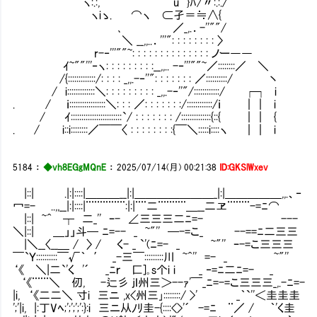
ヽ:.:, u }ﾊ/〃:.:./
ヽiゝ. ⌒ヽ ⊂孑＝≒∧{
､ ／_,.．-''""/
＼ __,,..．'''": : : : : : : : 〉
r-‐'''""~: : : : : : : : : : : : : : ノー――
ｲ~""'''‐ヽ: : : : : : : : :__,,.. -‐'''""~／::::::::／ ＼
/{:::::::::::::/: : : : _,,.-‐''": : : : : : : ／::::::::::/ 丶
/ i:::::::::::::＼: : : : : : : : : _,,.-‐''"/::::::::::::/ ┌┐ i
. / ｉ:::::::::::::::::＼: : : ／: : : : : : :/::::::::::::/ｉ ｜｜ i
/ ｲ::::::::::::::::::::::::`/ : : : : : : : /::::::::::::::{::{ ｜｜ {
. / i::i::::::::／￣￣〈 : : : : : : : :{￣＼:::::i::::ヽ ｜｜ i
5184
：
◆vh8EGgMQnE
：
2025/07/14(月) 00:21:38
ID:GKSlWxev
|::| .|:|::::|＿＿＿__|:|＿＿＿＿＿＿＿_|:|＿＿＿＿＿,,.、‐
冖=- ..,,__|:|::::|¨¨¨¨¨¨¨:|:|¨¨二¨¨¨¨¨＿__二ヱ¨¨¨¨-=ﾆ⌒
|::| ~^ ┬ 二_'' ｰ- ∠三三三二ﾆ=- ---
＼|::| ＿」」斗─ ﾆ=-- _ ~"'' ─-=こ_ --==ﾆ二三三
|＼__〈__＿ / 〉 / く- _ `'(ﾆ=- _ ~"'' ｰ-=こ三三三
￣`Ｙ::::::::::￣√｀ ′ _-三￣:::::::::川 ~^'' =- _ ~"''
‘《 ＼|二`'く '´ _ﾆｒ㍉匚]｡s个i i _ ‐=ﾆ二ﾆ=- _
‘《¨¨¨＼ 仞, -辷彡 jＩ州三＞--ｧ'￣_ﾆ=-=こ三三三_,.-ﾆ=-
|i, ‘《二二＼ 寸i 三ニ ,x<州三｣::::::::/ >' _｀`''＜圭圭圭
';'|i, |:丁Vﾍ;';';';':}:i 三ニ从ﾉﾘ圭-{::::<>'´ -=ﾆ㌻¨／ / ｀'く圭