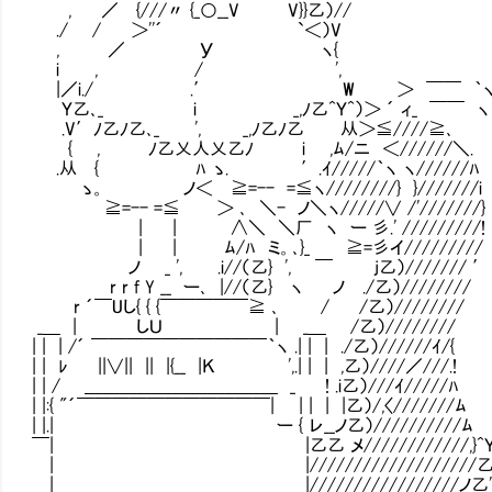
, ／ {///〃 {_○__V V}}乙）//
./ / ＞''´ `＜）V
, ／ У ヽ{
i , / ',
|／i./ .′ W ＞ ￣￣ ｀
Ｙ乙､_ i _,ﾉ乙^Ｙ^）＞ ´ ィ_ ￣￣ ヽ
.V′ﾉ乙ﾉ乙､_ ', _,ﾉ乙ﾉ乙 从＞≦////≧､
{ , ﾉ乙乂人乂乙ﾉ i ,ﾑ/ニ ＜//////＼. ',
.从 { ﾊ ゝ. ′.ｲ/////｀ヽ ヽ//////ﾊ 
ゝ。 ノ＜ ≧=-- =≦ヽ////////} }///////
≧=-- =≦ ＞ ､ ＼- ノ＼ヽ/////∨ /'///////
| | ∧＼ ＼厂 ヽ ー 彡.' /////////! 八
| | ﾑ/ﾊ ミ。､}_ ≧=彡イ/////////
ノ _ ', .i//（乙} ', ￣ j乙）/////// ′
r r f Y __ ー､ |//（乙} ヽ ノ ./乙）////////
r ´￣Uし{ { {￣￣￣￣￣≧ ､ / /乙）////////
_＿ | しＵ | _＿ /乙）////////
| | | /´ ￣￣￣￣￣￣￣￣￣￣｀ヽ .| | | ./乙）//////ｲ/{
| | ﾚ ||∨|| || |{__ |Ｋ ',.| | | ,乙）////／///.!
| | / ＿＿＿＿＿＿＿＿＿＿＿ _Ⅵ ! .i乙）///ｲ/////ﾊ
| |:{ "´￣￣￣￣￣￣￣￣￣￣￣| | | | |乙）/,〈///////ﾑ
| |.| ー { レ__ノ乙）//////////ﾑ
￣| |乙乙 メ////////////,}^
| |///////////////////
| |/////////////////ノ乙