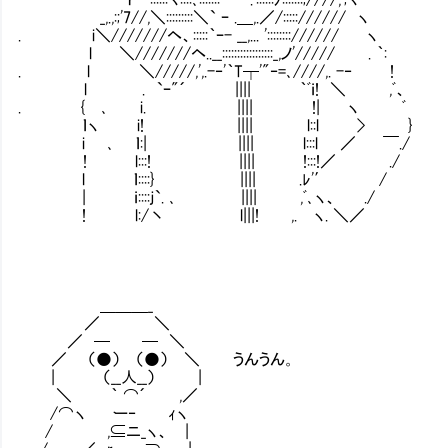
_,.,:;'7//,＼:::::::::＼` ｰ .＿,.／/:::::////// ヽ
. i＼///////ヘ、:::::｀ｰ- __,... '::::::::////// ヽ
l ＼///////ヘ..__:::::::::::::::::_,ノ'///// . ｀:
. l ＼/////,',.-‐'｀T┬'"‐=､////,. -‐ !
l . `ｰ"´ |||| ｀ﾞｉ! ＼ ,ﾞ、
. { ､ i. |||| !| ヽ ﾞ
ｌヽ i! |||| l::l > }
i ､ ｌ:| |||| l:::l ／ ￣./
! l:::! |||| !:::!／ ./
l ｌ::::} |||| .ﾚ'′ /
| ｉ::::ｊ`. ､ |||| ,ﾞ､ヽ、 ./
! l:/丶 l|||! ,. ヽ. ＼／
＿＿＿_
／ ＼
／ ─ ─ ＼
／ （●） （●） ＼ うんうん。
| （__人__） |
＼ ｀ ⌒´ ,／
/⌒ヽ ー‐ ｨヽ
/ ,⊆ニ_ヽ、 |