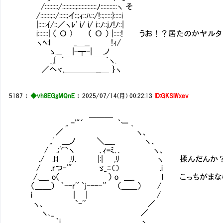
/:::::::::/:::::::::;:::::::::::::ﾉ:::::::::::ヽ そ
/:::::::;::/:::::;イ::;ｨ::ﾊ::/!::;:::::}:::::i
|:::::ｲ/::／ヽﾚ' i/ i/ i::ﾉ::jﾉ!ﾉ::|
i:::::::| （ О ) （ О ） |:::::! うお！？居たのかヤル
ヽﾍ:l _＿__ !ｨ/
ゝ.__ |-┬-| .ノ
_,{ ´￣￣￣￣￣｀ヽ.
／ヘヾ,＿＿＿＿__＿ ｝ヽ
5187
：
◆vh8EGgMQnE
：
2025/07/14(月) 00:22:13
ID:GKSlWxev
＿＿＿
,. -'"´ ｀ー ､
／ ヽ、
,.' ＿ノ ＼＿_ ヽ、
/ .;'⌒ヽ ､ｨ=ﾐ､､ ヽ、
./ .l:l ,ﾘ. |:| ,ﾘ ヽ 揉んだんか？
/ .ｒつ‐'" ゞ_ﾆ○ .i
/.＿_ o（ ） o ＿_ l こっちがまな板に
（＿＿） ｀ｰ-r'´｀jｰ--‐'′ （＿＿） /
i | | /
ヽ、 `ｰ'′ ／
ヽ､_ ／
｀i ヽ