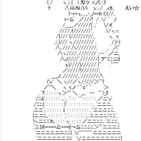
{ / ヽλ{ i 匁ツ ヾノ{:.:.ﾘ
Y ∧从iΝ/i/i ゝ:.:./ ,ｨｶ､ えい☆
}-==ゝ｡｡,,-_ﾉ==h <ｿ//､
r‐≦ ／///! / .∨ ' ﾉ
/＿__／/////{ .,' ∨イ
////,ｲ///////', .∨ヽ,┐
/{/// {/////////., ヽ, ヾ
λ}/// ヽ,//////// , /.}-}
∧､///.∧////////, , ' ./(´
∧ヽ////､/////// ,-‐ ' .／ニ,
∧ノ////',///////} ア~<ﾆニi}
ゝ}////}////// }'´ .｀"''´
／/////!///////,
＿_ノ､//////,.'///////∧
{∨ ＼ ヽ//／ヽ/////＞''~{
／~＼ ヽ ヾノ ´´ゞ'' ´ ＞
, '7: : : : : :ヽ＞''~ ＼ _,,.. -‐ ''´)_}!
/ﾆi{: : : : : : : :､:., ': : : ｀´: : : : : : ／ニ∨
./ﾆﾆ{: : : : : : : : }': : : : : : : : : : :., 'ニニニ､
,ニニ',: : : : : : : :i: : : : : : : : : : , 'ニニニﾆﾆ､
{ニニﾆ､: : : : : : ',: : : : : : : : :, ニニニﾆ/ﾆﾆ',
!ヽニﾆﾆ)h､: : : : ヽ: : : : : ／ニニﾆﾆ, 'ニﾆﾆ.,
.'ニ〕iト====≧===i{-=≦ﾆﾆﾆﾆ＞''~ニニニﾆ
'ニニニニニニﾆﾆ} .∨~~~~~´ニニニニニニ
'ニニニニニニニi ∨ニニニニニニニﾆﾆ!