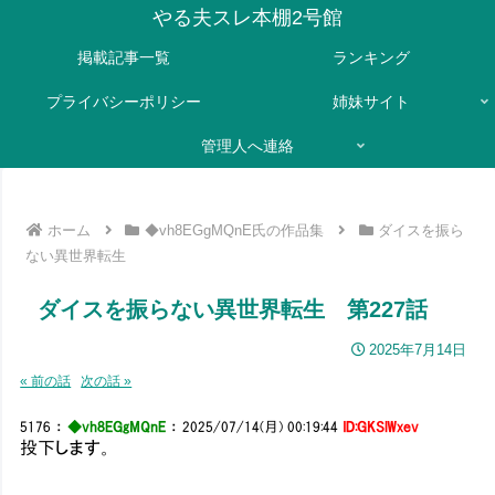
やる夫スレ本棚2号館
掲載記事一覧
ランキング
プライバシーポリシー
姉妹サイト
管理人へ連絡
ホーム
◆vh8EGgMQnE氏の作品集
ダイスを振ら
ない異世界転生
ダイスを振らない異世界転生 第227話
2025年7月14日
« 前の話
次の話 »
5176
：
◆vh8EGgMQnE
：
2025/07/14(月) 00:19:44
ID:GKSlWxev
投下します。
_
＞ ´ -=ミ:.､