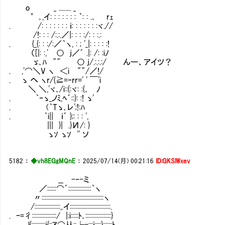
o _ ........ _
°｡,イ: : : : : : : ｀: : .､ rｪ
. /: : : : : : : ｉ: : : : : : :ヾ.//
/!: : : /:.:.／|: : : :/: : :.:Ⅵ
. {_{: : :/:／｀ヽ, : ; '_|: : : : :!
（[|: :,' ○ j／´ .|: /: :iﾉ
ゞ､ﾊ "" ○ j/.:.:.:/ んー、アイツ？
. ,'⌒＼V ヽ ＜i ""/／!/
. ゝ へ ヽr/{≧=‐rr=' ' ￣'i
＼ ＼,'ヾ､/i::{:ヾ: :{､ ﾉ
. ｀ｰゝ_ノﾐ,ﾍ´::}: :! ゝ'
. (｀Tゝ､レ';!:ﾊ
. ｀i|| ｉ´ };: : : ',
||| }| .}И/: }
ゝｿ ゝｿ '' ソ
5182
：
◆vh8EGgMQnE
：
2025/07/14(月) 00:21:16
ID:GKSlWxev
__ -‐-ミ
／::::::⌒´:::::::::::::::｀ヽ
〃:::::::::::::::::::::::::::::::::::::::::ヽ
/:::::::::::::::::,.イ:::::::::::::::::::::::::::.
. ｰ=彳::::::::::::::::/ |:i:::::ﾄ､:::::::::::::::::}
l{:::::::::ｉ{::ｱ⌒从::├-:::ｉ::::}::::::ﾄ､