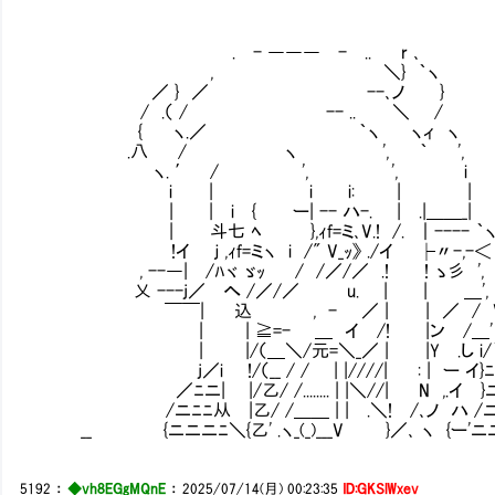
. - ――― - .. r ､
, ＼} ｀ヽ
／ } ／ --､ノ }
/ .（ / -- .. ＼ /
{ ヽ.／ ｀ヽ ヽィ ヽ
.八 / ヽ ', ｀ ',
ヽ. ′ / ', ', i
i | i i: | |
| | i { ー| -- ハ-. | .|＿＿_|
| 斗七 ﾍ },ｨf=ミ､V.! /. ｜---- ｀
!イ ｊ ,ｨf=ミヽ i /" V_ｯ》 ./イ ├〃-,-
, --―| /ﾊヾ ゞｯ Ⅵ/ /／/／ .! ! ゝ彡 ',
乂 ---j／ へ /／/／ u. | | ＿',
￣￣| 込 , - ／ | | ／ / V
| | ≧=- ＿ イ /! |ン /＿' 
| |/（＿＼/元=＼_／ | |Y .し i/｀ヽ
j／i !/（__ / / | |////| : | ー イ}ﾆ
／ﾆニ| |/乙/ /........ | |＼//| N ,.イ 
/ニﾆﾆ从 |乙/ /＿＿ | | .＼! /､ノ ハ 
__ {ニニニﾆ＼{乙' .ヽ_(_)___V }／､ ヽ {ー'ニ
5192
：
◆vh8EGgMQnE
：
2025/07/14(月) 00:23:35
ID:GKSlWxev