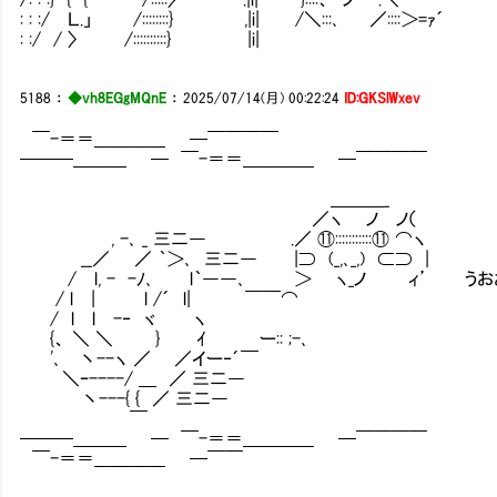
: : :/ Ｌ.」 /::::::::} ,|i| /＼:::､ ／::::＞=ｧ´
: :/ / 〉 /::::::::::} |i|
5188
：
◆vh8EGgMQnE
：
2025/07/14(月) 00:22:24
ID:GKSlWxev
￣-＝＝＿＿＿＿ ─￣￣￣￣
───＿＿＿ ─ ￣-＝＝＿＿＿＿ ─￣￣￣￣
＿＿＿_
／ヽ ノ ノ（
, -､ _ 三二― .／ ⑪:::::::::::⑪ ⌒ヽ
__／ ／ ｀＞､ 三二― |⊃ (_,､_,) ⊂⊃ |
/ l, - -ﾉ､ l｀――､ ＞ ヽ_ノ ィ’ うお
/ l | l /´ l| ￣￣⌒
/ l l -‐ ヾ ヽ
{、 ＼ ＼ } ｲ ー:: ;-､
'､ 丶--ヽ ／ ／イー‐´￣
＼ｰ----/ ＿ ／ 三二―
丶---{ { ／ 三二―
￣
───＿＿＿ ─ ￣-＝＝＿＿＿＿ ─￣￣￣￣
￣-＝＝＿＿＿＿ ─￣￣