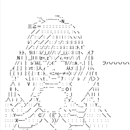
､__ -=､､
_,, -＞｀￣¨¨`ｰN＿
三≧＝ :: :: :: :: :: :: :: :: ::`ヽ
／／ :: : :: ::, :: :: :: :: ::､ :ヽヽ
//´:: :／:: ／ :: :i :: i :: ::ヽヽ:ヽi
ﾚ': ／::／／:: : / ::/:: ::i ::i ::i :i :i
/／:: / ::/::/:: /:: :: :i :i :: :i::i ::ﾄ､t`
ﾄ,ﾄ、 ﾘi::l : ::i/_i_ﾉ//:: :/__i_i,:: ::l ::;:tヽ ,ｲ,7
.N l } __|:l l:: lz=｡z`:: :／ｨ｡=ｧ::/:: :/{ / { {i
// i |: :ﾚ'从{､｀¨/,;ｲ:" ｀¨ﾘ//:::ﾙ､-､| | |, フハハハハ
_,ｲ .| .| |: :rt : }人,ｨ ´ ,、 从ｿ :.| .} / i iヽ
{ .{ l .l |: { .{ : :t : ﾄ､. =ﾆ=c-≠=〉: :/ // / l l' t
', ! ' ヽ.|. i : : ヽt ､` -- '´7 : : :/ ﾚ / /{,> >
,∧ i V i : : :`ー――" : : :〈 ' / t
ll ﾄ、 / ;;;;"" ¨¨ `";;; O l ／i i i
| | .| ヽ ./__ ;;" ";; _l ,∧ l l l
,∧ i i >、 ノ : Y,, ;;"y'_ ／ : :`'_ !
: : ﾍ ／´_ >": : ／t,, ,'､ : :`ｰ､__`t : : Y､_
:: : :< : : _／ ／＼;; ,, ,,,, ;" ヽ ヽ--､＿_/ : : :ヽ ヽ
:: : :Yー-" _／: Cﾟ/ { {{" 〉、:: :`ー-､＿/ : : : : : ＼＼
: : : : :Xー-" : : : ノ ＼ ））/ ＼ : : : : :|、 : : : : : :
: : :/ i＿＿_,,r-'´ ＼' >-ー--' ＼: : : : :