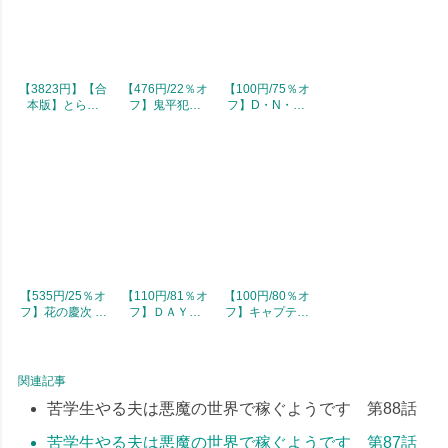
【3823円】【合
【476円/22％オ
【100円/75％オ
本版】とらド
フ】鬼平犯科
フ】D・N・A2
ラ！ 全13巻
帳 1巻 (SPコミ
～何処かで失く
(電撃文庫)
ックス)
したあいつのア
イツ～ 1 (ジャン
プコミックス
DIGITAL)
【535円/25％オ
【110円/81％オ
【100円/80％オ
フ】花の慶次 ―
フ】ＤＡＹＳ
フ】キャプテン
雲のかなたに―
（１） (週刊少
翼 ライジングサ
１巻 (ゼノンコ
年マガジンコミ
ン 1 (ジャンプコ
ミックス)
ックス)
ミックス
DIGITAL)
関連記事
苦学生やる夫は悪魔の世界で稼ぐようです 第88話
苦学生やる夫は悪魔の世界で稼ぐようです 第87話