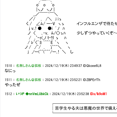
o' o ﾞo
|ヽノ ヽノ |
_,／￣￣`￣＼
／/ , /＼ .i iゝ
く / ∠ﾑ/ ー-V ヽゝ インフルエンザで待たせ
j v､! ● ●i ' ﾉ ﾊ
ノ 〈 ､-v, ﾑ/〈〉ゝﾊ 少しずつやっていくぞ
/ ,.`ｰｩ(_ﾉ ｔ-!ﾘ ゝ ﾊ
/ ﾚ^〈´ﾖ ｀^^´E ｀ヽ ヽ
ノ / ./^/ , 'j^^^＼ ヽ
ｊ ,/ー(^^(^^^/ー､! ＼ し
1510
：
名無しさん＠狐板
：
2024/12/19(木) 23:49:37
ID:Qkoee6L8
なにっ
1511
：
名無しさん＠狐板
：
2024/12/19(木) 23:52:21
ID:ZBPErfTh
やったぜ
1512
：
いつP ◆nnVmLUbkCk
：
2024/12/19(木) 23:52:38
ID:x/lk9oM1
┌────────────────
│苦学生やる夫は悪魔の世界で備えるよう
└────────────────