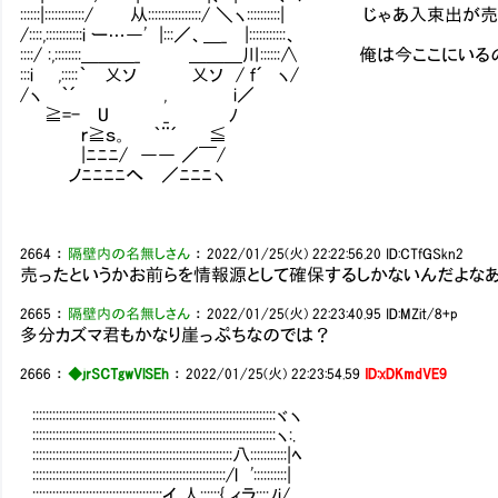
::::::|::::::::::::/ 从::::::::::::::::/ ＼ヽ::::::::::| じゃあ入
/::::,:::::::::::i ー…―' |:::／、＿_ |:::::::::::、
::::/ :,::::::::＿＿＿_ ＿＿＿川::::::∧ 俺は今ここにい
:::i ,:::::｀ 乂ソ 乂ソ / ｆ´ ヽ/
/ヽ ｀´ , i／
≧=- U _ ﾉ
ｒ≧ｓ。 ｀¨´ ≦
|ﾆﾆﾆ/ ―― ／￣/
ノﾆﾆﾆﾆへ ／ﾆﾆﾆヽ
2664
：
隔壁内の名無しさん
：
2022/01/25(火) 22:22:56.20
ID:CTfGSkn2
売ったというかお前らを情報源として確保するしかないんだよな
2665
：
隔壁内の名無しさん
：
2022/01/25(火) 22:23:40.95
ID:MZit/8+p
多分カズマ君もかなり崖っぷちなのでは？
2666
：
◆jrSCTgwVlSEh
：
2022/01/25(火) 22:23:54.59
ID:xDKmdVE9
:::::::::::::::::::::::::::::::::::::::::::::::::::::::::::::::::::::::::ヾヽ
:::::::::::::::::::::::::::::::::::::::::::::::::::::::::::::::::::::::::ヽ:.
::::::::::::::::::::::::::::::::::::::::::::::::::::::::::::八:::::::::::|ﾍ
::::::::::::::::::::::::::::::::::::::::::::::::::::::::::/l '::::::::::|
:::::::::::::::::::::::::::::::::::::::イ 人::::::{ ィラ::::ﾉi/