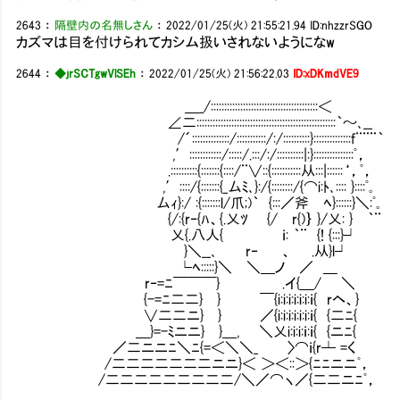
2643
：
隔壁内の名無しさん
：
2022/01/25(火) 21:55:21.94
ID:nhzzrSGO
カズマは目を付けられてカシム扱いされないようになw
2644
：
◆jrSCTgwVlSEh
：
2022/01/25(火) 21:56:22.03
ID:xDKmdVE9
＿_/::::::::::::::::::::::::::::::::::::::::＜
∠二::::::::::::::::::::::::::::::::::::::::::::::::::::｀～､__
/´::::::::::::::/:::::::::::/:/::::::::::}::::::::::::::f¨¨¨｀
,′::::::::::::/:::::/.:::/:/::::::::::|:}:::::::::::::::ﾟ，
.::::::::::{:::::::{::::/¨∨::{:::::::::::从:::|::::::‘，ﾟ，
,′::::/{:::::::{_厶ﾐ､}:/{::::::::/{⌒i:ﾄ､:::: }::::ﾟ｡
厶ｨ}:/ :{:::::::l/爪;)｀ {:::／斧㍉ﾍ}::::::}
{/:{r‐{ﾊ、{.乂ﾂ {/ r{)｝ }/乂: } ｀¨
乂{.八人{ ｉ: ｀¨ {! {:::}┘ 最
}＼__､ r‐ 、 .从}l┘
└ﾍ:::::}＼ ＼＿ノ ／ ＿ そんで幼
r‐=ﾆ￣￣￣} .イ{＿/ ＼
{-=ﾆ二二} } ￣{i:i:i:i:i:i:ｉ{ rヘ、}
∨二二ニ} } ／{i:i:i:i:i:i:ｉ{ {二ﾆ{
＿}=-ﾐニニ} }＿, ＼乂i:i:i:ｉ:ｉ{ {ニﾆ{
／二ニニﾆ＼ﾆ{=＜＼＼_ 〉⌒ｉ{r┴ =く
/二二二二二二二ニニ}＜ ＞＜::＞{ﾆﾆニニﾟ，
/二二二二二二二二二/＼／⌒ヽ／{二二ニﾆﾟ，