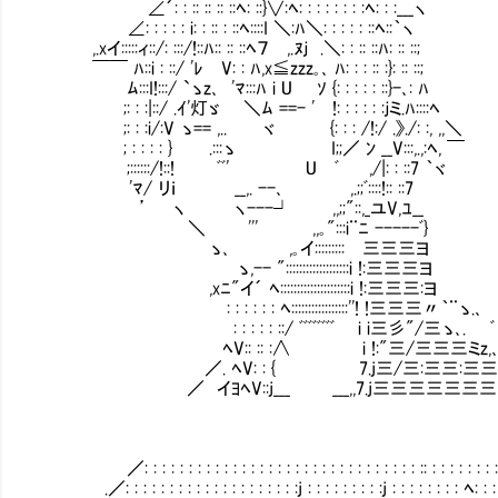
∠´: : :: :: :: ::ﾍ: ::}∨:ﾍ: : : : : : : :ﾍ: : :___ヽ
∠: : : : : i: : :: : ::ﾍ::::I ＼:ﾊ＼: : : : : ::ﾍ::｀ヽ
,.xイ:::::ィ::/: :::/!::ﾊ:: :: ::ﾍ７ ,.ﾇｊ .＼: : :: ::ﾊ: :: ::;
￣￣ ﾊ::i : ::/ 'ﾚ V: : ﾊ,x≦zzz｡､ ﾊ: : : :: :}: :: ::;
ﾑ:::I!:::/ `ゝz､ 'ﾏ:::ﾊ i U ｿ {: : : : : ::}-､: ﾊ
;: : :|::/ .ｲ'灯ゞ ＼ﾑ ==- ' !: : : : : :ｊミ.ﾊ::::ﾍ
;: : :i/:V ゝ== ,.. ヾ {: : : /!:/ .》./:
; : : : : } .:::ゝ I;;／ ﾝ __V:::,.,:ﾍ, ￣
;::::::/!::! ﾞﾞ' U ﾞ ,/|: : ::7 
'ﾏ/ リｉ __,. --､ ,.;;ﾞ::::!:: ::7
’ ヽ ヽ---┘ ,,;;"::,_ユV,ﾕ__ 
＼ ''' ,,｡":::i¨ﾆ -----ﾞ}
ゝ､ ,｡イ:::::::::ⅵ三三三ヨ
ゝ,-- ":::::::::::::::::::i !:三三三ヨ
,xﾆ"イ´ ﾍ:::::::::::::::::::::i !:三三三:ヨ
ⅵ: : : : : : ﾍ:::::::::::::::::''! !三三三〃｀¨ゝ.､
ⅵ: : : : : ::/ ﾞﾞﾞﾞﾞﾞﾞﾞ i i三彡"/三ゝ､. ﾞ
ﾍV:: :: :∧ i !:"三/三三三ミz,､
／. ﾍV: : { 7.j三/三:三三:三三:ミs
／ イﾖﾍV::j___ ___,,7.j三三三三三三
／: : : : : : : : : : : : : : : : : : : : : : : : : : : : : : : :: : : : : : : : :
.／: : : : : : : : : : : : : : : : : : : :j : : : : : : : : :j : : : : : : : : ﾍ: : : 