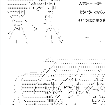
:::::::::::::::::::::::::::::「´ｚ≦ｚｚｚヽﾄ/tｧ:,ｲ
:::::::::::::::::::::::::ﾉ: : ´r ぅｿ;‐'' :ﾏ |ﾄl
ヽ:::::::::::r〔:l:::| ''′ :ﾏ ; そういうことなら
ヽ::::::::ヽﾍ:{ ｒ ィ ,
∧::::::::::l ヽ _ 斗 . そいつは坊主を
人:::::/ .、 ''´ . 、
./ヘ{ ';, ＞ ィ∨ヽ 、
イ/ | ';, ,' } ∨ ‐-
/ | ', ,' | ∨ ‐-
:| :', ; :|: ∨ ヽ
__,,.ィ": : : : : : : : : : : : : : : : : : : : : : : : : : : : : : : : 
`'''''''''''''ﾌ: : : : : : : : : : : : : : : : : : : : : : : : : : : : : : 
_／:: : : : : : : : : : : :: :/ : : : : : : : : : : : : : : : : : :
_____,｡- ､/''／: : ::/: : : : : : : : : : /: : : : : : : : : : ::/: : : : : : :
_,｡-‐'''"¨:::::::::::::/:／::_,｡ｨ7ﾊ:: : : : : : ;;; : ;ィ:: :/: : : : : : : : /:: ::7: : : :
./ /:::::::::::::::::::::/::"¨´:::::::〃:: : : : ;;／/,ｲ .j: :/: : : : : : : ::/j:: ::7: : : : 
j |::::::::::::::::::::/:::::::::ﾊ::::::7:|: : : ／. '＼, !::j : : : : : : ::/ j: :ﾊ: : ::7
j {::::::::::::::::::ﾒ::::::::::::iiii,::/: !: :,ｨﾞ, ﾔ'''7x､` !:}: : : :ﾝ;':;ｨ'__,,,,l /_.';
ﾍ ',::::::::::::::::}::::::::::::::iiiiム''j;//:::〉 {ﾉ:::ﾞ! .iﾞ::;;／ ﾑ'. ” ∨: :
| ﾞ,. ﾍ:::::::::::::::::::::::::::::::iiiiiiii'､ /／ j
/ `, ヽ::::::::::::::::::::::::::::`iiiiiiiii,/;';';';'} {::::::ソ ./; : :
ﾊ j ﾍ:::::::::iii､::::::::::::::::`iii/;';';';';';j ｕ 