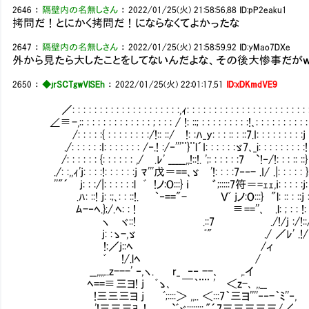
2646
：
隔壁内の名無しさん
：
2022/01/25(火) 21:58:56.88
ID:pP2eaku1
拷問だ！とにかく拷問だ！にならなくてよかったな
2647
：
隔壁内の名無しさん
：
2022/01/25(火) 21:58:59.92
ID:yMao7DXe
外から見たら大したことをしてないんだよな、その後大惨事だが
2650
：
◆jrSCTgwVlSEh
：
2022/01/25(火) 22:01:17.51
ID:xDKmdVE9
／: : : : : : : : : : : : : : : : : : : :,ｨ: : : : : : : : : : : : : : : : : : : : : :
∠≡-,:: : : : : : : : : : : : : ; : : : / !: ::; : : : : : : : : :!､: : : : : : : : : :
/: : : : :{ : : : : : : : :/!:: ::/ !: :ﾊ_y: : : :: : ::7.I: : : : : : : : :j :
./: : : : : :I: : : : : : : /‐.! :/‐'''¨}¨l´I: : : : : :ゞ7､_i: : : : : : : : :! :
/: : : : : : {: : : : : : ,/ .ﾚ' _____,,!::!. ';: : : : : :7 `!‐/!: : : :: ::
./: :,,ｨ'j: : : :!: : : : : :j ﾏ'''戊＝==､ゞ '!: : : :7‐‐- .I/ .|: : : : : 
''"´ j: : :/|: : : : : :l ﾞ !ノ:O:::} ｉ ゛;:::::7符＝=ｪｪ,ｉ: : : : :j: :
.ﾊ: ::! j: :;､: : ::!. ｀‐=="- Ｖﾞ jノ:O:::} "l
ﾑ-‐ﾍ.};/.ﾍ: : ! ≡==''､ .l: ; : : !: : ;;
ヽ ヾ::! .::7 ./!/j :/!::/ヾ
j: :ゝ-,ゞ ﾞ" ./ ／ﾚ' .!/
!:／j::ﾍ /ィ キレて
ﾞ !/.lﾍ /
__,,,,..z---' ‐,ヽ. r_ ‐‐ --､ ,.イ
ﾍ==≡三ヨ! j ﾞゝ､ ￣｀¨¨ ' ＜z-､ ,,__
!三三三ヨ j ﾞ;::::＞ ,,.. ＜:::7｀三ヨ''''‐‐-｀ﾐ''‐,
'!三三三ﾖ .!. `ﾞヾ;::::::;."´7三三三三三/／