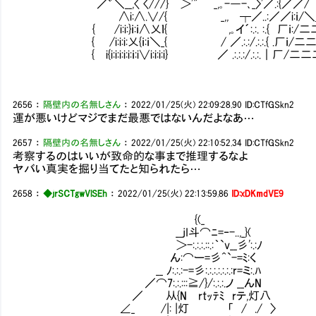
／゛＼__,〈 〈///} ＞'" _,｡-―-､_〉'／.:{／／/
∧i:∧.∨/{ _,, ┬／..:／／i:ｉ/
{ /i:i:}ｉ:ｉ∧乂ｌ{ ,｡イ´:.:. :.{ 厂ｉ:/二二
{ /i:i:i:乂{ｉ:ｉ＼_{ / ／.:.:/.:.:.{ .厂ｉ/二
{ i{i:i:i:i:i:ｉ:i∨i:i:i:i} ／ .:.:.:/.:.:.｜厂/二二二
2656
：
隔壁内の名無しさん
：
2022/01/25(火) 22:09:28.90
ID:CTfGSkn2
運が悪いけどマジでまだ最悪ではないんだよなあ…
2657
：
隔壁内の名無しさん
：
2022/01/25(火) 22:10:52.34
ID:CTfGSkn2
考察するのはいいが致命的な事まで推理するなよ
ヤバい真実を掘り当てたと知られたら…
2658
：
◆jrSCTgwVlSEh
：
2022/01/25(火) 22:13:59.86
ID:xDKmdVE9
{(_
__jI斗⌒ﾆ=‐-..,_}(
＞-:.:.:.::.:｀`v__彡':.:ﾉ
ん:⌒ー=彡^`-=ﾐ:く
__ ﾉ:.:.:-=彡:.:.:.:.:.:.:r=ミ:.ﾊ
／⌒7:.:.:::≧/}/:.:.:.ノ __んN
／ 从{N rtｯﾃﾐ rテ,灯八
∠_ /|: |灯 「 / ./ 〉