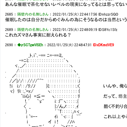
あんな催眠で茶化せないレベルの現実になってるとは思ってない
2685
：
隔壁内の名無しさん
：
2022/01/25(火) 22:44:17.56
ID:nhzzrSGO
催眠したのは自分だからめぐみんの為にそうなるのは当然とい
2689
：
隔壁内の名無しさん
：
2022/01/25(火) 22:48:09.19
ID:S8Yc1Sfz
これカズマさん事実に耐えられる？
2690
：
◆jrSCTgwVlSEh
：
2022/01/25(火) 22:48:47.01
ID:xDKmdVE9
_ﾄ､i`､-== ﾆ=-==ミ､
-=ﾆﾐ: : : : : : : : : : : : : : : :｀ヽ
ヾ､_／: : : : : : : : : : : : : : : : : : : :ヽ
. /: : : : : : : : : : : : : : : : : : : : : : : : ヽ
. ／: : : : : : : : : : : : : : : : : : : : : : : : : : :｀,
/／}/:/: : //://^^~㍉: : : : : : : : : : : : : :.i
!:i i:/: : /ﾘ:/ﾉ }ﾐ: : :: : : : : : : : : :.:〈
ヾ} ﾘi: :.,'=x:/ ヽ: : : : : : : : : : : : :{
`i:i心} =≦＝ ヽ: : : : : : : : : : ﾘ だって
!, ' `ゞﾞ' i: :厂ヽ: : : : :.{
< _ |:/んノ: : : : ,ｲ 酷く不釣り合
. } ´｀T: : : : :.,ﾊヾ_,
i `=‐‐ ｲi ｀ヾ: : .{ ｀¨ これ以上やる
i イ i ! /ﾉﾊ
` ー=ニ´ / ＞ｲﾆﾆ ヽ.__