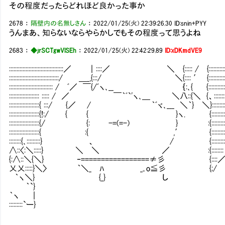
その程度だったらどれほど良かった事か
2678
：
隔壁内の名無しさん
：
2022/01/25(火) 22:39:26.30
ID:snin+PYY
うんまあ、知らないならやらかしでもその程度って思うよね
2683
：
◆jrSCTgwVlSEh
：
2022/01/25(火) 22:42:29.89
ID:xDKmdVE9
::::::::::::::::::::::::::::::::::::／ ｜::::／ ＼ {::::: / {::::::::::::::::::::::::
:::::::::::::::::::::::::::::::::/ ＿_,{:::/ ＼{:::: ′ {:::::::::::::::::::::::
::::::::::::::::::::::::::::: / ﾞ／ ￣{/ﾞヽ､__ ｛:､{ {::::::::::::::::::::::::
:::::::::::::::::::: ::::: / ／ ￣｀ﾞ`'ヽ､＿ ＼八::{＼ {、::::::::::::::::::::
::::::::::::::::::::{ :::/ {／ / ｀ﾞヾ､___ ＼｀} ＼}:::::::::::::::::::
::::::::::::::::::::{!:/ { { }ヽ. {::::::::
::::::::::::::::::::{/ {: -=(=-) } :{::::::::::::::::::
::::::::::::::::::::{ :{ ,′ {:::::::
::::::::{､:::::::::} 、 / {:::::::::: 
∧::〈:＼:::::} ＼ ＼ ／ :{::::
{:∧::＼{＼} ‐=================≠彡 {::::
乂乂:::::}＼〉 ｀＼_ ﾊ _｡o≦彡 {;/
｀ヽ＼} {_} し
｀`}
｀ヽ ｜
:::::::::`ー}