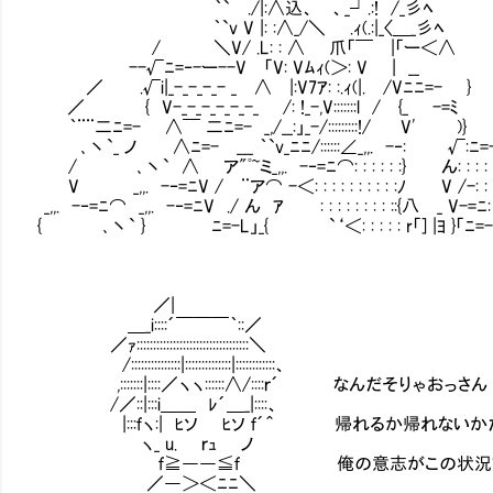
｀` ./|:∧込、 、_┘.:! /_彡ﾍ こ
｀`v V |: :∧_/＼ .ｨ(.:|_〈＿_彡ﾍ
/ ＼V/ .L: : ∧ 爪「￣ |「ー＜∧
--√ﾆ=‐-ー--V 「V: Vﾑｨ(＞: V | __
／ .√i|_-_-_-_- _ ∧ |:V7ｱ: :.ｨ(|. /
／ { V-_-_-_-_-_-_ /: !_-,V:::::::l / {_ -=ﾐ
｀¨¨二ﾆ=- ∧￣ 二ﾆ=- _,/__:」_-/:::::::::!/ V' )}
､丶`_ ノ ∧ﾆ=- ___ ｀`v_ﾆﾆ/::::::∠_,,. -‐: √:ﾆ=
/ ､丶` ∧ ア"ﾟ~ミ_,,. -‐=ﾆ⌒: : : : : :} ん: : : : : :
V _,,. -‐=ﾆV / ¨ア⌒ -＜: : : : : : : : : :ﾉ V /-: : : : 
_,,. -‐=ﾆ⌒ _,,. -‐=ﾆV ./ ん ｱ : : : : : : : : ::{八 _ V-=ﾆ: : 
{ ､丶` } ﾆ=-L」_{ `‘＜: : : : : r「] |ﾖ }「ﾆ=-: :
／|
＿_i::::´￣￣￣｀::／
／ｧ::::::::::::::::::::::::::::::::::＼
/:::::::::::::::|::::::::::::::|::::::::::::、
,:::::::|::::／ヽヽ::::::∧/::::ｒ´ なんだそりゃおっさん
/／::|:::i＿＿ ﾚ´＿_|::::、
|:::ｆヽ:| ﾋソ ﾋソ ｆ´＾ 帰れるか帰れないか
ヽ_ u. ｒｭ ノ
ｆ≧――≦ｆ 俺の意志がこの状況で介在
／―＞＜ﾆﾆ＼