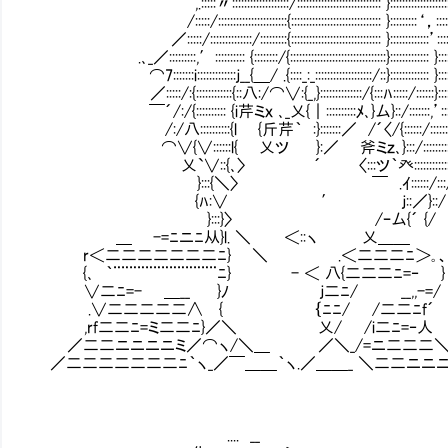
,.:::::〃:::::::::::::::::::/:::::::::::::::::::::::::::: }::::::::::::::::::
/:::::/:::::::::::::::::::::::{:::::::::::::::::::::::::::::: }:::::::::‘，::::::
／:::::/::::::::::::::/:::::::::{:::::::::::::::::::::::::::::: }:::::::::::::’::
.､_／:::::::::,′:::::::::: {::::::::/{::::::::::::::::::::::::::::::::}::::::::::::: }:::::
⌒7:::::::i:::::::::::::ｊ__{＿/ .{::::_:_:::::::::::::::::::/::}::::::::::::: }::::::
／:::::/:{::::::::::::{::八:/⌒∨:{_,}::::::::::::::/{:::ﾊ:::::/::::::}::::::::
￣´/:/{:::::::::: {i芹ミｘ ､_乂{｜::::::::::ﾒ､}厶}::/:::::::,’:::::::}:
/:/八::::::::::{l {斤芹｀ :}:::::::／ /´〈/{::::::/::::::::::{::
⌒∨{∨::::::l{ 乂ツ }:／ 斧ミｚ､}:::/::::::::::::ﾄ､:
乂`∨::{､〉 ´ 〈:::ツ｀癶:::::::::::
}:::{＼〉 ￣ .ｲ::::::/:::
{ﾊ:∨ ′ ｊ::／}::/ 噛
}:::}〉 /ｰ厶{´ {/
＿ -=ﾆニﾆ从}l. ＼ ＜::ヽ 乂＿＿
r＜二二二二二二二ﾆ} ＼ .＜二二二ﾆ＞｡
{､ ｀¨¨¨¨¨¨¨¨¨¨¨¨¨ﾆ} - ＜ 八{二二二ﾆ=‐ }
∨二ﾆ=- ＿__ }ﾉ ｊ二ﾆ/ __,,-=/
.∨二二二二二∧ { ｛ﾆﾆ/ /二二ﾆf´
,rf二二ﾆ=ミ二二ﾆ}／＼ 乂/ /i二ﾆ=‐人
／二二ニニニニミ／⌒ヽ/＼＿ ／＼_/=ニ二二二
／二二二二二二二ﾆ｀ヽ_／￣＿＿｀ヽ.／＿＿_ ＼二二ニニ
.... __