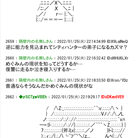
,ﾆﾆﾆ／X＼ﾆﾆﾆ
/ﾆ:／ .X ＼ﾆ｜
,_／/ ｒ― |:.＼,
|:.:./＝＝＝ー |:.:.:.:|
2659
：
隔壁内の名無しさん
：
2022/01/25(火) 22:14:34.99
ID:X9LqlNeQ
逆に能力を見込まれてシティハンターの弟子になるカズマ？
2660
：
隔壁内の名無しさん
：
2022/01/25(火) 22:16:32.42
ID:d8HU6LXr
めぐみんの現状を知ってどうするか…
復讐に走るか泣き寝入りするか…
2661
：
隔壁内の名無しさん
：
2022/01/25(火) 22:18:33.50
ID:Xron/YDz
普通ならそうなんだかめぐみんの現状がな
2662
：
◆jrSCTgwVlSEh
：
2022/01/25(火) 22:19:29.17
ID:xDKmdVE9
/ ∧Z:_:.::.:.:.:.:.:.:.:.:.:.:.:.:.:.:｀`:v:.:.:.:.:∧丶 }
} ./:.:.:.:.:.:.:.:.:.:.:.:.:.:.:.:.:.:.:.:.:.:.:.:.:.:Vﾉ:/:.∧.ノL
ノ: :.:.:.:.:.:.:/:.:/.:.//:.:.:.:.:.:.:.:.:.:.:.:.:.:.:.:.:.:_:.:.:.:.｀vﾊ
ー=彡:.:.:.:.:.:.:/:.://|:.:.:.:.:.:.:.::.／｀^`丶Z_:.:.:.:.:.:} |
7:.:.:.:.:.:.:.:.:.::{斧ミx|:.:.:.:.::.／ノ }トﾐ:.:.:.://
):.:.ｨ:.:/{:.:.八└''ﾌ⌒＼(z.,,_ んﾍ{:.:./〈