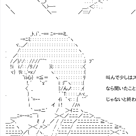
｀丶__〉 . . . : _､＜⌒ ヽ /.:.: . . . /:
＼ ＼)─- ＿､＜: : . . /.:.: : . . /:::::::|
＼ ＼─ ／::::::/ ／ |.:.: : . ／＼:::::| :::
_ﾄ､i`､-== ﾆ=-==ミ､
-=ﾆﾐ: : : : : : : : : : : : : : : :｀ヽ
ヾ､_／: : : : : : : : : : : : : : : : : : : :ヽ
. /: : : : : : : : : : : : : : : : : : : : : : : : ヽ
. ／: : : : : : : : : : : : : : : : : : : : : : : : : : :｀,
/／}/:/: : //://^^~㍉: : : : : : : : : : : : : :.i ﾌ~
!:i i:/: : /ﾘ:/ﾉ }ﾐ: : :: : : : : : : : : :.:〈
ヾ} ﾘi: :.,'=x:/ ヽ: : : : : : : : : : : : :{
`i:i心} =≦＝ ヽ: : : : : : : : : : ﾘ 叫んで少
!, ' `ゞﾞ' i: :厂ヽ: : : : :.{
< _ |:/んノ: : : : ,ｲ なら聞いたこと
. } ´｀T: : : : :.,ﾊヾ_,
i `=‐‐ ｲi ｀ヾ: : .{ ｀¨ じゃないと終わ
i イ i ! /ﾉﾊ
` ー=ニ´ / ＞ｲﾆﾆ ヽ.__
＿_ﾆ=-‐=ﾆ￣i ＞＜／ﾆﾆﾆ／ﾆﾆ＞､___
___＞､ i! ﾉ ／ / ./ﾆﾆﾆ／ﾆﾆﾆﾆﾆﾆﾆ ≧-､__
ﾆﾆﾆ ヽ ＞＜ ,=＞'´ / , 'ﾆﾆﾆ/ ﾆﾆﾆﾆﾆﾆﾆﾆﾆﾆﾆﾆ ≧=､_
ﾆﾆﾆﾆﾆ>／{ ./ヽ. ,' .,'ﾆﾆﾆ,/ﾆﾆﾆﾆﾆﾆﾆﾆﾆﾆﾆﾆﾆ＞＜´ﾆヽ