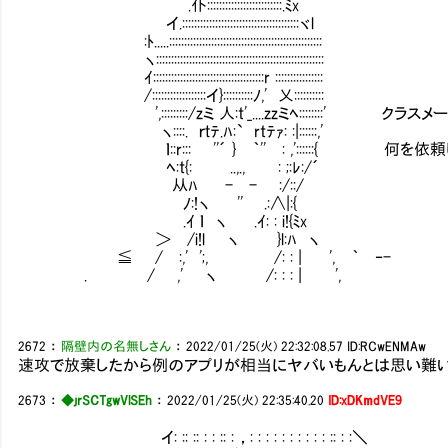
.仆:::::::::::::::::::::::::.ﾐx
イ.:::::::::::::::::::::::::::::::::::::::ヾl
:ﾄ.....:::::::::::::::::::::::::::::::::::::::::::::::::::
ヽ::::::::::::::::::::::::::::::::::::::::::::::::::::::::
ｲ:::::::::::::::::::::::::::::::::::::r ::::::::::::::::
/::::::::::::::::::イ}::::::::::ﾉ,' 乂::::::::::
',:::::::::/zミ 人:t'_....zzミﾍ::::::::' クラ
ヽ::::. ｒｔﾃ.ﾊ:` rtﾃｧ: :|::::::,'
ｌ::r::: ''´ } ｀'' : ,'::::::{ 何を
ﾍ:t{: ..,., : ;:ﾚ:/´
从ﾊ - - :/::/
ﾉ:!ヽ '' .:∧|:{
.ｲ ｌ ヽ .ｲ: : i!{ﾐx
＞ /i!l ヽ }l:ﾊ ヽ
≦ / :,' ';, /: : | ', ｀ ‐-
. / ,' ヽ /: : : | ',
2672
：
隔壁内の名無しさん
：
2022/01/25(火) 22:32:08.57
ID:RCwENMAw
速攻で放棄したから例のアプリが相当にヤバいもんとは思い難
2673
：
◆jrSCTgwVlSEh
：
2022/01/25(火) 22:35:40.20
ID:xDKmdVE9
イ: :: :: : : :: : ，: : : : : : : : : : :: : :＼