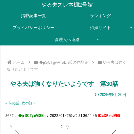
やる夫スレ本棚2号館
掲載記事一覧
ランキング
プライバシーポリシー
姉妹サイト
管理人へ連絡
ホーム
◆jrSCTgwVlSEh氏の作品集
やる夫は強く
なりたいようです
やる夫は強くなりたいようです 第30話
2025年5月20日
« 前の話
次の話 »
2632
：
◆jrSCTgwVlSEh
：
2022/01/25(火) 21:36:11.45
ID:xDKmdVE9
丶 (⌒)
＼ ／