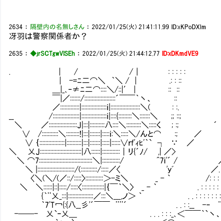
2634
：
隔壁内の名無しさん
：
2022/01/25(火) 21:41:11.99
ID:xKPoDXIm
冴羽は警察関係者か？
2635
：
◆jrSCTgwVlSEh
：
2022/01/25(火) 21:44:12.77
ID:xDKmdVE9
. | / /｜ : : : : :
| -=ﾆ二⌒＼ ｀＼ / | .: : ::
＿|_､‐≠ﾆ二⌒::::＼/::|′ | :: ::
￣|／:::::::/:::::::::::::::::::::´￣￣｀丶、 ::
／:::::::::::::|:::::::::::::::::ｉ|:::::::::::::::::
__ /::::::::::::::::::|:::::::::::::::::ｉ|::::{:::::::::＼:::::::＼ ;; :
＼ ／:::::::::::::::::::J|:::|::::::::::八::::＼::::::::::＼
∨ /:::::::::::＼:::::::::!|:::|:::::::|:::::ｉ:＼:::::
∨ ｛:::::::::::::::::|::::::::::|:::|:::::::|:::::|::::::∨
＼ 乂J::::::::::::::::::::::::::::|八::::::|::::::::::::｜リ
＼ ⌒7::::::::::::::::::::::::::::::::::::＼|::::::::::::/
＼ |:::::::::::::::::::::::::/(:::::::::::/:::::／〈 'ｙﾞ
〈＼(＼/(／::/:::::〉::::::::::::＞-ミ＼ _ - ｀ /: : : 
＼ ＼::::::|::|:::::/:::::〈:::::::::::::::|｛￣｀＼〉 _ - ｀ . : : : :
{｀¨乂_:::|:::::::::::::::::／:::＼___,ノ＞ ｀ . . : : : : : : : :
｀7'T冖{:{八__彡'´￣￣ ¨¨´ . . : :__ -‐ ¨.:.: : : :
-──- 乂`ｰ乂＿ . . . : : :_､＜￣￣｀`丶、 _､‐''゛.