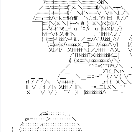
￣ｱ::::::::{::::::::::::::､::::::::::＼:::::::::::::::}k〉i:i＼
／..::::/::{:::::{::::::::l{ﾞﾞメ、＼:::::::::::::::l{/＼ｉ:ｉ＼ｰ┬ﾍ、
..:::::::::::::{ ::{:::::{::::::::l{ { ＼:{｀ヽ:::::::::∨ ∨i:i:
/.::::::ｨ::::::{:八:: ﾄ､::::f{ｲrfi{ﾞ￣｀ヽ.ﾟ｡::{、ﾞY〉 
￣￣|:::::ｌ{＼{乂 ＼|├‐ヘ @ } 乂＼}rく{:::{i:i/、′
|::::八{:::{⌒ミ､_┘ ｕ ｀ﾆ彡 ｕ |{i:i乂}/､./.}
|:/{::::∨ﾄ 乂 @｀ト､ ＿_ ､ ゜|l:i:i:ｉ:/､.
{ {::::::{┘ｉ:ｉ:i:＞┘iL、／..::::ﾉ∧゜从ｉ:ｉ:
ﾟ｡:::{i:i:i{i:i:八i:i:i:i:ｉ:乂_￣{:::::: ﾉ/i:i:i:i:∧∨{ {
乂}／}/ 乂i:i:i:i:ｉ:ｉ:＼{_／./i:ｉ:ｉ:ｉ:ｉ:ｉ∧乂, ∨ ／ ／}‐
/´}〕トi:i:i:ｉT>くi:i:i:i:i:i:i:ｉ{く二{ ∨ ／ ／ i
i{ {乂:::::＼I:i:i:i:i:i:i:i:i:i:i:∨＼} ／ .ｨ} i
／ ￣￣￣⌒ﾞﾆ=〈⌒7癶_/＼＿ ／ ／i:ｉ{ ｌ|{ ﾟ
／＿ 〉¨{〈__{＼rﾍ ﾄ､／i:i:i:i:ｉ{ |
＿ ＿ /＿_ ＼ 二ﾆ=‐'" { / ∨ｌ{ ∨¨ﾞY ｀T¨
rf .r' /´r' /ヽ ∨i:i:i:i:i:iト､ ￣ ..r┤{. 乂＼.
{ｊ ∨ .{ :{ / }ヽ 乂i:i:i:ｉ/ }i＼＿_ -=ﾆ二{､乂＼ ｀┘ 
乂 ∨ ∨ .} ｀ﾞ'/ .}l }i:i:i:i:i:i:i:i:i:i∧ ￣ 
,ィ:≦: : : : : : : . .、
z=＝: : : : : ＞: : : : : : : : : ＼
,ｲ: : : : : : : ,ィ: : : : : : : : : : : : : : ヽ
{ {: : : : : : : ;' : : : : : : : : : : : : : : : : :ﾊ