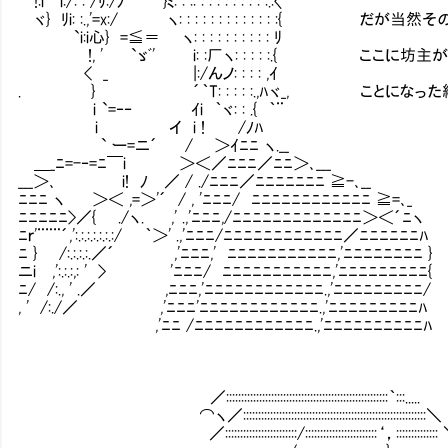
!:i i:/: : /ﾘ:/ﾉ }ﾐ: : :: : : : : : : : : :.:〈
ヾ} ﾘi: :.,'=x:/ ヽ: : : : : : : : : : : : :{ だが
`i:i心} =≦＝ ヽ: : : : : : : : : : ﾘ
!, ' `ゞﾞ' i: :厂ヽ: : : : :.{ ここに坊
< _ |:/んノ: : : : ,ｲ
. } ´｀T: : : : :.,ﾊヾ_, ことになった
i `=‐‐ ｲi ｀ヾ: : .{ ｀¨
i イ i ! /ﾉﾊ
` ー=ニ´ / ＞ｲﾆﾆ ヽ.__
＿_ﾆ=-‐=ﾆ￣i ＞＜／ﾆﾆﾆ／ﾆﾆ＞､___
___＞､ i! ﾉ ／ / ./ﾆﾆﾆ／ﾆﾆﾆﾆﾆﾆﾆ ≧-､__
ﾆﾆﾆ ヽ ＞＜ ,=＞'´ / , 'ﾆﾆﾆ/ ﾆﾆﾆﾆﾆﾆﾆﾆﾆﾆﾆﾆ ≧=､_
ﾆﾆﾆﾆﾆ>／{ ./ヽ. ,' .,'ﾆﾆﾆ,/ﾆﾆﾆﾆﾆﾆﾆﾆﾆﾆﾆﾆﾆ＞＜´ﾆヽ
ﾆｒ'¨¨¨´,':.:.:.:.:.:.:/ ｀＞' .,'ﾆﾆﾆ/ﾆﾆﾆﾆﾆﾆﾆﾆﾆﾆﾆﾆ／ﾆﾆﾆﾆﾆﾆﾊ
ﾆ } /:.:.:.:.／´ ,'ﾆﾆﾆ,' ﾆﾆﾆﾆﾆﾆﾆﾆﾆﾆﾆ,'ﾆﾆﾆﾆﾆﾆﾆﾆ }
ニi ,':.:.:,: ' > 'ﾆﾆﾆ/ ﾆﾆﾆﾆﾆﾆﾆﾆﾆﾆﾆ,'ﾆﾆﾆﾆﾆﾆﾆﾆﾆ{
ﾆ/ /:., ' .／ ,ﾆﾆﾆ,'ﾆﾆﾆﾆﾆﾆﾆﾆﾆﾆﾆﾆ.,'ﾆﾆﾆﾆﾆﾆﾆﾆﾆ/
, ' /:./／ ,'ﾆﾆﾆ'ﾆﾆﾆﾆﾆﾆﾆﾆﾆﾆﾆﾆ.,'ﾆﾆﾆﾆﾆﾆﾆﾆﾆﾊ
,'ﾆﾆ /ﾆﾆﾆﾆﾆﾆﾆﾆﾆﾆﾆﾆ.,'ﾆﾆﾆﾆﾆﾆﾆﾆﾆﾆﾊ
／::::::::::::::::::::::::::::::::::::::::::::::::::::::｀:::.....
⌒ヽ／:::::::::::::::::::::::::::::::::::::::::::::::::::::::::::::＼
／::::::::::::::::::::::::/::::::::::::::::::::::::‘，::::::::::::::