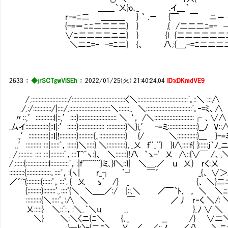
＿＿｀乂}o｡_ .イ＿｀
r‐=ﾆ二 ＿＿＿ } ｀ .－ {￣ ￣ ニ＝
{-=＝ﾆﾆ二二二二} } ,{ /二二二ﾆ=- 
∨ﾆ二二二二ニニ} } {l {二二二二二二
＼二ﾆ=‐ -=ﾆ二} {、 八.:{＿,-=ﾆ二二二
2633
：
◆jrSCTgwVlSEh
：
2022/01/25(火) 21:40:24.04
ID:xDKmdVE9
/.::::::::::::::::::::::::/:::::::::::::::::::::::::::::::::::〈＼:::::::::::::::::::::::::::::::::ﾟ｡::＼ :::∧
./.:/::::::::::::/|::::/.:::::::::::::::::::::::::::＼:::::::.. ＼::::::::::::::::::::::::::::::ﾟ｡‐=ﾐ、∧
〃::,′::::::::::::l|::,′::::}::::::::::::::::::::::::: ＼ ‘， /＼::::::::::::::::::::::::::┌ 、∨∧
.厶イ:::::::::::::::{::ｌ|:′::::::}::::::::::::::::: ::::::::::::}＼}i,′ ‐=ミ::::::::
.,′:::::::::::::|::ｌ|!:::::::::::}::::::::::{､:::::::::::::::::} {/ ＼::::::::::
.,′:::::::::: :::|::::::ﾟ，::::::}＼:::::} ＼::::::::::::}､_乂 f¨_¨} }l∧:::::f{ 
. /.::::::::: :::: :::|:::::::::ﾟ，:::T~ﾞヽ:}、 ＼:::::::
/.::::::{:::::::::::::::l::::::::::::ﾟ，:|ｆ'¨¨¨¨}ミ､}l＼::ｌ| ＼＿.／ 
::::::::::{::::::::::::::::｡::::ﾟ，:{ヽ| r_
／´~{:::::::::{::::::ﾟ，:::ﾟ｡{ 乂 ゝﾞ /} _ {、 ＼
{:::::::::}::::::::ﾟ｡::::ﾟ{＼ ＼＿_／:/ |::
::::::::::{＼:::::ﾟ｡:∧ ＼ ￣ ／丿 r‐く ＼/:
乂:::::} ＼::ﾟ:，:＼_｀＼ｕ _, }_ﾉ ∨ ＼
＼} ＼:＼〈ニ{ﾆ＼ {､_ __ /} ∨二＼
}―k〉‐{二ﾆ＼ 乂__／ ∠::ノ ／八 ＼ニ