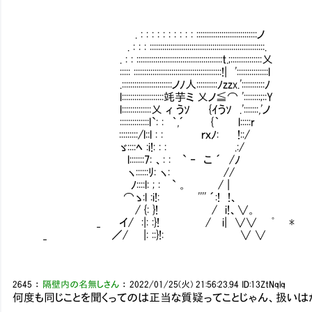
. : : : : : : : : : : :::::::::::::::::::::::::::::ノ
. : : : :::::::::::::::::::::::::::::::::::::::::::::::::::::::.
. : : :::::::::::::::::::::::::::::::::::::::::t.;:::::::::::::::乂
::::: ::::::::::::::::::::::::::::::::::::::::::!| ':::::
.::::::::::::::::::::::::ノﾉ人::::::::::ﾉzzx.':::::::::::ﾉ
l::::::::::::::::::::竓芋ミ 乂ノ≦⌒ '::::::
l::::::::::::::乂 ィ うｿ {ｲうｿ .':::::::,'ノ
::::::::::::::l`: : ｀,´ {｀ l:::
:::::::::/l::l : : ｒｘﾉ: !::/
ゞ::::ﾍ :i!: : : .:/ 探した
l:::::::7: 、: : ` ‐ こ ´ /ﾉ
ヽ::::::ﾘ: ヽ: // 間
ﾉ::::l: ; : ` 。 / |
⌒ゝ:l :i!: '''' ´:! !、
/ {: }! / i!、∨。
_ イ/ :|: :}! / i| ∨∨ ﾟ *
_ ／/ |: ::}!: ∨ ∨
2645
：
隔壁内の名無しさん
：
2022/01/25(火) 21:56:23.94
ID:13ZtNqlq
何度も同じことを聞くってのは正当な質疑ってことじゃん、扱いは