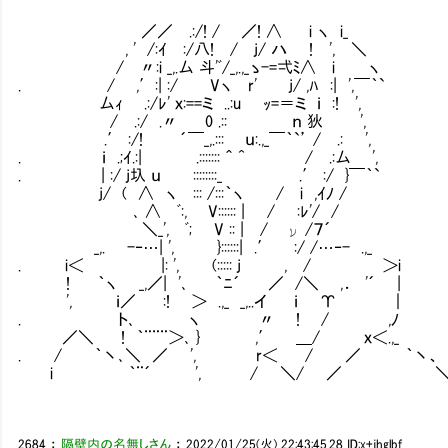
／／ .:/! / ／! ∧ i ヽ i_
, ' /:ｲ :/八! / j/ ハ ! ', ＼
/ 〃:i _,.厶 斗'ﾞ/_,.,_ゝ-=弌ﾐ∧ i ヽ
. / ,′:| :/ Vヽ r' j/ ,ﾊ :| ',￣｀`
厶ｨ .:/ﾚ' ｘ:==ミ ..:u ｯ=＝ミ ｉ :! ',
/ .:/ .〃 0 .:: ｎ 狄 ',
.′ :/! ´￣_,.::: ｕ:.,_￣｀`’ / .:
. ｉ .;ｲ.:| .::::::: ＾ ^ / .:厶 ',
. | :/ j圦 ｕ ::::::::_ .′ :/ }￣
j/ ( ∧ ヽ ::: /:::｀ヽ / i ,ｲﾉ /
､ ∧ ﾞ:, V:::::: | / :ﾚ'/ /
＼_', ﾞ; V :: | / ν /７´
_,. -‐…| ', }::::::| .′ :/ /…‐- .,_
. i＜ |: ', (::::: j , / ＞i
! ｀ヽ _,／| '､ ｀ﾆ´ ／ /＼ ,． '´ |
', ｉ／ :! ＞ .,_ _,..イ ｉ Υ ｜
. ト､ ヽ 〃 ! / ,ﾉ
／＼ ! ｀¨¨¨＞､ } ,′ ＿/ ｘ＜.,_
. / ｀丶､＼ ／ ', r＜ / ／ ｀丶、
i ｀¨´ ', / ＼/ ／ 
2684
：
隔壁内の名無しさん
：
2022/01/25(火) 22:43:45.28
ID:x+jhglbf