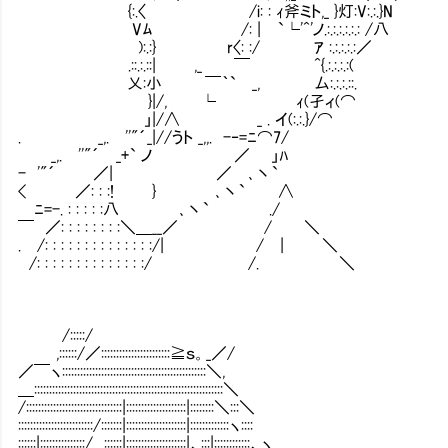
{:.〈 /i: : ｨ斧ミト,_ }灯:V:.:.}N
Vﾑ /: | `└'^'ノ.:.:.:.:.:.: /八
):.:} r〈: :/ ｱ :.:.:.:.:／
.::.:.::| ,_ ￣ ^{.:.:.:.:( 
乂:小 ￣｀` _, 厶:.:.:.::.
}|/, └ ｨ(孑ィ(⌒ そっちか
」|/∧ _ . イ(:.:.}/⌒
. _,. ''"´_|//うト _,,. -‐=ﾆ⌒7/
_,. ''"´ _+` ノ ／ 」ﾊ
- '"´ ／| ／ ､丶`
< ／: : :! } ､丶` ∧
ﾆ=-. : : : : :八 ､丶` ./
￣ ／: : : : : : : :＼＿__／ / ＼
. /: : : : : : : : : : : : : :/| / | ＼
/: : : : : : : : : : : : : :/ /. ＼
/:::::/
,::::::/／:::::::::::::::::::::::≧ｓ。_／/
／￣ヽ::::::::::::::::::::::::::::::::::::::::::::::::＼,
＿:::::::::::::::::::::::::::::::::::::::::::::::::::::::::::::::＼
/::::::::::::::::::::::::::::::::|::::::::::::::::::::|::::::::＼:::＼
:::::::::::::::::::::::::/:::::::|::::::::::::::::::::|:::::::::::::ヽ::::
::::::|:::::::::::::::/ ::::::|::::::::::::::::::::|、:::|::::::::::::、ヽ