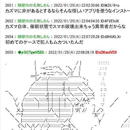
2651
：
隔壁内の名無しさん
：
2022/01/25(火) 22:02:30.66
ID:MZit/8+p
カズマに非があるとするならそんな怪しいアプリを使うなインストー
2652
：
隔壁内の名無しさん
：
2022/01/25(火) 22:04:04.55
ID:4FVEfolX
カズマ自体、催眠状態でスマホ破壊出来ちゃう異常者だからな
2654
：
隔壁内の名無しさん
：
2022/01/25(火) 22:07:29.28
ID:d8HU6LXr
初めてのケースで犯人もムカついたんだ
2655
：
◆jrSCTgwVlSEh
：
2022/01/25(火) 22:08:28.19
ID:xDKmdVE9
. | / /｜ : : : : :
| -=ﾆ二⌒＼ ｀＼ / | .: : ::
＿|_､‐≠ﾆ二⌒::::＼/::|′ | :: ::
￣|／:::::::/:::::::::::::::::::::´￣￣｀丶、 ::
／:::::::::::::|:::::::::::::::::ｉ|:::::::::::::::::
__ /::::::::::::::::::|:::::::::::::::::ｉ|::::{:::::::::＼
＼ ／:::::::::::::::::::J|:::|::::::::::八::::＼::::::::::＼
∨ /:::::::::::＼:::::::::!|:::|:::::::|:::::
∨ ｛:::::::::::::::::|::::::::::|:::|:::::::|:::::|::::::∨
＼ 乂J::::::::::::::::::::::::::::|八::::::|::::
＼ ⌒7::::::::::::::::::::::::::::::::::::＼|::::::::::::/
＼ |:::::::::::::::::::::::::/(:::::::::::/:::::／〈 'ｙﾞ
〈＼(＼/(／::/:::::〉::::::::::::＞-ミ＼ _ - ｀ /: : : 