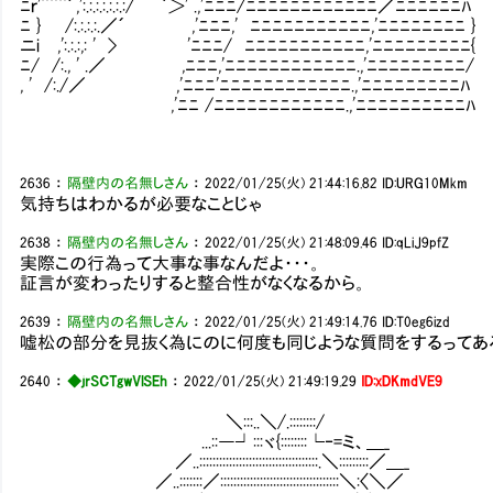
ﾆｒ'¨¨¨´,':.:.:.:.:.:.:/ ｀＞' .,'ﾆﾆﾆ/ﾆﾆﾆﾆﾆﾆﾆﾆﾆﾆﾆﾆ／ﾆﾆﾆﾆﾆﾆﾊ
ﾆ } /:.:.:.:.／´ ,'ﾆﾆﾆ,' ﾆﾆﾆﾆﾆﾆﾆﾆﾆﾆﾆ,'ﾆﾆﾆﾆﾆﾆﾆﾆ }
ニi ,':.:.:,: ' > 'ﾆﾆﾆ/ ﾆﾆﾆﾆﾆﾆﾆﾆﾆﾆﾆ,'ﾆﾆﾆﾆﾆﾆﾆﾆﾆ{
ﾆ/ /:., ' .／ ,ﾆﾆﾆ,'ﾆﾆﾆﾆﾆﾆﾆﾆﾆﾆﾆﾆ.,'ﾆﾆﾆﾆﾆﾆﾆﾆﾆ/
, ' /:./／ ,'ﾆﾆﾆ'ﾆﾆﾆﾆﾆﾆﾆﾆﾆﾆﾆﾆ.,'ﾆﾆﾆﾆﾆﾆﾆﾆﾆﾊ
,'ﾆﾆ /ﾆﾆﾆﾆﾆﾆﾆﾆﾆﾆﾆﾆ.,'ﾆﾆﾆﾆﾆﾆﾆﾆﾆﾆﾊ
2636
：
隔壁内の名無しさん
：
2022/01/25(火) 21:44:16.82
ID:URG10Mkm
気持ちはわかるが必要なことじゃ
2638
：
隔壁内の名無しさん
：
2022/01/25(火) 21:48:09.46
ID:qLiJ9pfZ
実際この行為って大事な事なんだよ・・・。
証言が変わったりすると整合性がなくなるから。
2639
：
隔壁内の名無しさん
：
2022/01/25(火) 21:49:14.76
ID:T0eg6izd
嘘松の部分を見抜く為にのに何度も同じような質問をするってあ
2640
：
◆jrSCTgwVlSEh
：
2022/01/25(火) 21:49:19.29
ID:xDKmdVE9
＼:::..＼/.::::::::/
...::―┘:::ヾ{::::::::└‐=ミ、＿_ 
／..::::::::::::::::::::::::::::::::::::.＼:::::::::／＿_
／..:::::::／::::::::::::::::::::::::::::::::