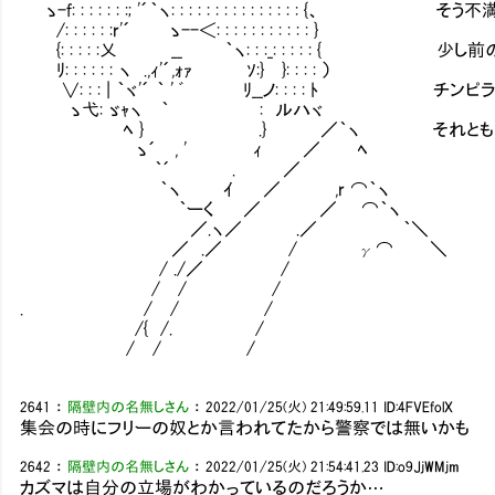
ゝ-f: : : : : : :; '´｀ヽ: : : : : : : : : : : : : : :
/: : : : : :r'´ ゝ--＜: : : : : : : : : : : }
{: : : : :乂 __ ｀ヽ: : :_: : : : : { 
ﾘ: : : : : : ヽ .,ｨ'´,ｫｧ ｿ:} }: : : : ）
∨: : : | ｀ヾ'´ ｀ ' ﾞ ﾘ__ノ: : : : ﾄ 
ゝ弋: ゞｬヽ ｀ : ルハヾ
ﾍ } .} ／｀ヽ それともあっちの方
ゝ´ , ' ｨ ／ ﾍ
｀´ . ／
｀ヽ ｲ ／ ,r ⌒｀ヽ
｀ーく ／ ／ ⌒｀ヽ
／.ヽ／ .／ ｀＼
／ .／ / γ⌒ ＼
/ ./／ /
/ / /
. / / /
/{ /. /
/ / /
2641
：
隔壁内の名無しさん
：
2022/01/25(火) 21:49:59.11
ID:4FVEfolX
集会の時にフリーの奴とか言われてたから警察では無いかも
2642
：
隔壁内の名無しさん
：
2022/01/25(火) 21:54:41.23
ID:o9JjWMjm
カズマは自分の立場がわかっているのだろうか…