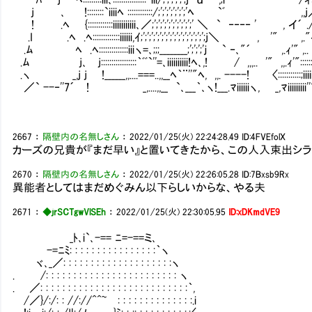
j ､ !::::::::`iiiiﾍ ::::::::::::/;';';';';';';'ﾍ `ﾞ ,,j／¨|;ﾊ;ハj,ｨ
! .ﾍ {::::::::::::iiiiiiiiiii､／;';';';';';';';';';' ＼ ` ‐‐‐‐ ' , イ´ ./ ,,｡ｲ,.ｨ"
.I .ﾍ .ﾍ:::::::::::::iiiiii,ｲ;';';';';';';';';';';';';';';';j＼ , '" ,."イ,.ｨ'":::;ii":
.ﾑ ﾍ .ﾍ::::::::::::::iiiヽ=､;;;________;';';';'ｊ ` ‐､"´ ,.ｨ'" ,.. '"::::;;'iiii':::::
.ﾑ j､ j:::::::::::::::::｀ﾞﾞ`''=､iiiiiiiiii!ﾍ､,! / ,,,.. '" ,,.ｨ'":::::::;iiiiiii''::::::::
.ヽ _,j j !______,,....===..,,__ﾍ｀¨''"ﾍ, ,,. ----! 〈:::::::::::;iiiiiiiiii"::::::::::::::
／` --‐''7´ ! _,....,,__ `､___｀､ヽ!___.ﾏiiiiiiヽ, _,ﾏiiiiiiiii''"::::::::::::::::::::::
2667
：
隔壁内の名無しさん
：
2022/01/25(火) 22:24:28.49
ID:4FVEfolX
カーズの兄貴が『まだ早い』と置いてきたから、この人入束出シ
2670
：
隔壁内の名無しさん
：
2022/01/25(火) 22:26:05.28
ID:7Bxsb9Rx
異能者としてはまだめぐみん以下らしいからな、やる夫
2671
：
◆jrSCTgwVlSEh
：
2022/01/25(火) 22:30:05.95
ID:xDKmdVE9
_ﾄ､i`､-== ﾆ=-==ミ､
-=ﾆﾐ: : : : : : : : : : : : : : : :｀ヽ
ヾ､_／: : : : : : : : : : : : : : : : : : : :ヽ
. /: : : : : : : : : : : : : : : : : : : : : : : : ヽ
. ／: : : : : : : : : : : : : : : : : : : : : : : : : : :｀,
/／}/:/: : //://^^~㍉: : : : : : : : : : : : : :.i