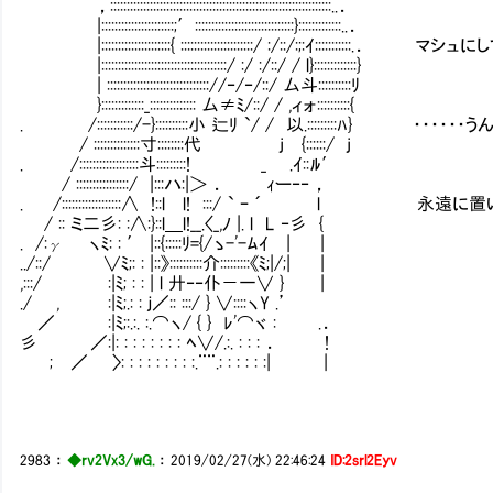
，:::::::::::::::::::::::::::::::::::::::::::::::::::::::::::::::::::..．
|::::::::::::::::::::::;′::::::::::::::::::::::::::::::}:::::::::::::..．
|:::::::::::::::::::::{ ::::::::::::::::::::::/ :/::/:;:ｲ::::::::
|::::::::::::::::::::::::::::::::::::::/ :/ :/::/ / l}:::::::::::::}
| ::::::::::::::::::::::::::::::://‐/‐/::/ 厶斗:
}:::::::::::::_:::::::::::::: 厶≠ﾐ/::/ / ,ィォ::::::::::{
. /:::::::::::/-}::::::::::小 辷ﾘ `/ / 以.:::::::::ﾊ} ・・・・
/ ::::::::::::::寸::::::::代 j {::::::/ j
. /::::::::::::::::::斗:::::::::! _ 
/ ::::::::::::::::/ |:::ハ:|＞ ． ｨー‐‐ ，
. /::::::::::::::::::∧ !::l l! :::/ ` ｰ ´ l 
/ :: ミ二彡: :∧:}::l＿l!__.〈_,ﾉ |. l L ‐彡 {
. /:γ ヽﾐ: : ′ |::{:::::ﾘ={/ゝ-'-ﾑｲ | |
../::/ ∨ﾐ;: : |::》::::::::::介:::::::::《ﾐ;|/;| |
,:::/ :|ﾐ; : : | l 廾‐‐仆－一∨ } |
./ , :|ﾐ;.: : ｊ／:: :::/ } ∨::::ヽY .’
／ :|ﾐ;:.:. :.⌒ヽ/ { } ﾚ'⌒ヾ : .．
彡 ／:|: : : : : : : : ﾍ∨/.:. : : : ． !
; ／ 〉: : : : : : : : :.¨¨.: : : : : :| |
2983
：
◆rv2Vx3/wG.
：
2019/02/27(水) 22:46:24
ID:2srl2Eyv