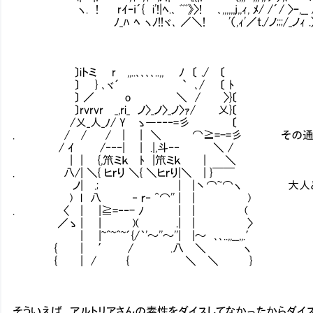
ヽ. ! rｲ‐ｉ´{ i'!|ﾍ.､ ﾞﾞﾞ》〉! ､,,,,,,j,,ｨ, ﾒ/ /´/ 〉ｰ,__ 
ﾉ_ﾊ ﾍ ヽﾉ!!ヾ､ ／＼! '（,ｨ'／t./ノ;;;/_ノｨ .
〕iトミ r ,,..､､､､..,, ﾉ 〔 ./ 〔
〕 } ､ヾ´ ` ､/ 〔 ﾄ
〕 ／ o ＼ / 〉}〔
〕rvrvr _,ri_ ノ〉_ノ〉_ノ〉ｧ/ 乂}〔
/乂_人_ﾉ/ Y ゝ―‐‐‐=彡 〔
. / / / | | ＼ ⌒≧=-=彡 その通
/ ｲ /‐‐‐| | .|,斗‐‐ ＼ /
| | {,笊ミｋ ﾄ |笊ミｋ | ＼ 
. 八/| ＼{ ヒｒり ＼{ ＼ヒｒり|＼ | }￣￣
ノ| .; | |丶⌒~⌒ヽ 大人とは時
) l 八 ‐ ｒ‐ ^⌒'' | | )
. 〈 | |≧=‐‐- ﾉ | | (
／ゝ | | )( .| | 〉
| |~^~^~´{/｀'～''～''| |～ ､､..,,__,,.′
{ | ′ / .八 ＼ ヽ
{ | / { ＼ ＼ }
そういえば、アルトリアさんの素性をダイスしてなかったからダイ