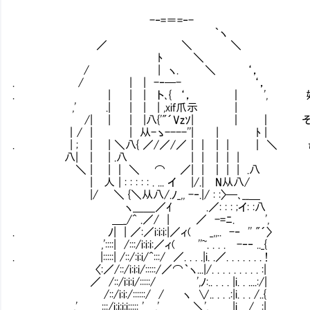
-‐=＝=‐-
｀ヽ
／ ＼ ＼
ﾄ ＼
/ | ヽ. ＼ ‘，
. / | | -‐─- ‘，
. | | | ト､{ ‘， ｜ ', 好きな
,' .| | | | ,xif爪示 |
/| | | |八{'"´Vzｿ| ｜ ｜ その、
｜/ | | 从-ゝ----''| | ﾄ |
. | ; ｜ | ＼八{ ／/／/／｜ | ｜ | ｜ ＼ 
八| ｜ | .八 | | ｜ | |
＼ | | ｜ ＼ ⌒ ／| | ｜ | | .八 私
| 人 | : : : : : . ... イ |/.| N从八/
|/ ＼ {＼从八/.ﾉ_,, -‐.|/ : :〉─､__＿
ヽ＿＿／ｲ .／: : : ;イ: :八
＿_/^ .／/ | ／ -=ﾆ. ',
. ﾉ| | ／:／i:i:i:|／ィ( _,,.. -‐ '' "´〉
,'::::| /:::/i:i:i:／ィ( ''~. . . . -‐‐ .._{
. |:::::| /::/:i:i/^:::/ ／. . . .|i. .／. . . . . . . !
〈:／/::/i:i:i/:::::/／⌒｀ヽ...|/. . . . . . . . . :|
／ /::/i:i:i/:::::/ ',ﾉ:.. . . . |i. . ....:/|
/::/i:i:/::::::/ / ヽ ∨.. . . .:|i. . . /..{
,' .:::/i:i:i:i::::: ' ,' ＼',. . . . .|i . ./. .:|