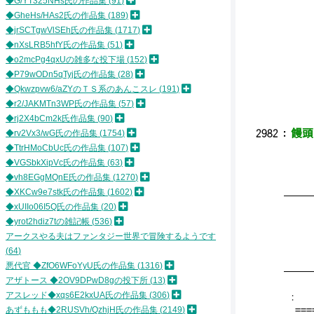
◆G/YT325NHs氏の作品集
91
|二
◆GheHs/HAs2氏の作品集
189
|､
◆jrSCTgwVlSEh氏の作品集
1717
| 
|
◆nXsLRB5hfY氏の作品集
51
| 
◆o2mcPg4qxUの雑多な投下場
152
| 
◆P79wODn5qTyj氏の作品集
28
|
◆Qkwzpvw6/aZYのＴＳ系のあんこスレ
191
|
◆r2/JAKMTn3WP氏の作品集
57
◆rj2X4bCm2k氏作品集
90
2982
：
饅頭 
◆rv2Vx3/wG氏の作品集
1754
◆TtrHMoCbUc氏の作品集
107
◆VGSbkXipVc氏の作品集
63
◆vh8EGgMQnE氏の作品集
1270
◆XKCw9e7stk氏の作品集
1602
━━
◆xUIIo06I5Q氏の作品集
20
ｵ
《娯
◆yrot2hdiz7tの雑記帳
536
アークスやる夫はファンタジー世界で冒険するようです
民間
64
悪代官 ◆ZfO6WFoYyU氏の作品集
1316
━━
アザトース ◆2OV9DPwD8gの投下所
13
アスレッド◆xqs6E2kxUA氏の作品集
306
: | |
======
あずももも◆2RUSVh/QzhjH氏の作品集
2149