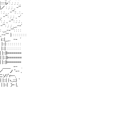
 .: .: .: .
.: .: ., -'"
, -'":: . : ..
": .: .: ., -'
 -'": .: .: .
: .: .: ._,,.-‐'
.-‐''": : : :
'" |: : : : : : : :
__,,.. -‐ '
: : : : : : : :
: : : : : : : :
| |:::|ｌ=======
i| |:::|l=======
 |:::|l=======
 / ヾ' ＿＿ ‐- .
ﾄ､／ ノ ''‐- ､
二二ソ)"rｰ-､
| {ヽ,;;;;} ｀
 | |:::| 〉ｰ {､