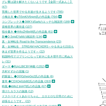
グレ響は謎を解きたくないようです【金田一式あんこ】
＿
47
|r
||
荒廃した世界でやる夫達が生きるようです
795
(⌒
小梅太夫 ◆uTi5mKlV6rpm氏の作品集
764
(⌒
コンプレックス◆JWKY.d5arkのエッチな雑談所
189
r‐
資格世界の裏街道
107
「ﾆﾆ
指令書き ◆Hl4oZH8ejM氏の作品集
61
ゝ二l
新◆D.SvjqEYaMの雑談所
134
l `
ヽ
真・女神転生 Road to the Transcendence
23
＼
真・女神転生 STREAM HACKERS～やる夫は七日目も
休まず世界を作るようです～
22
戦国時代でゴブリンになって好きに生き理不尽に死ぬス
レ
31
ダーマ ◆RzjcLBlCBY神殿
1352
月村すずかの屈服
1
鍔眼返し ◆QQOzhepGo2氏の作品集
6
＼ 
童帝 ◆CDXOg0zb8E氏の作品集
263
!,::::::
時風 ◆kMp2.tmHTI氏の作品集
67
!,::::::::::
溶けたカラスの旅路
12
!,::::::
ドスケベナイトあかりちゃん、エロエロな日常のために
!,:::
｣:::|
頑張るようです。
22
r⌒i