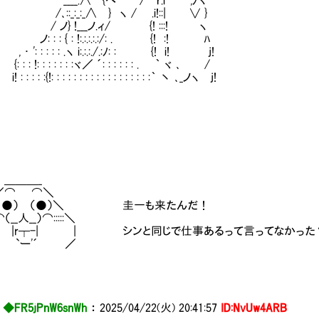
__.∧ {ヘ / ｒ.i ',ﾉヽ
:_:_:_∧ } ヽ / .i!::| ∨ }
ノ} !___ノ.ィ/ {! :::! ヽ
 : { : !:.:.:.:.:/: . {! :! ﾊ
 ': : : : : .ヽ i:.:.:./.:ﾉ: : {! i! j!
 : !: : : : : : :ヾ／ ´: : : : : : . ｀ ヾ ､ /
: : :{!: : : : : : : : : : : : : : : : : :｀ 丶 ､_ノヽ j!
＿＿_
⌒ ⌒＼
 ●） （●）＼ 圭一も来たんだ！
:⌒（__人__）⌒:::::＼
|r┬-| | シンと同じで仕事あるって言ってなかった
`ー'´ ／
◆FR5jPnW6snWh
：
2025/04/22(火) 20:41:57
ID:NvUw4ARB