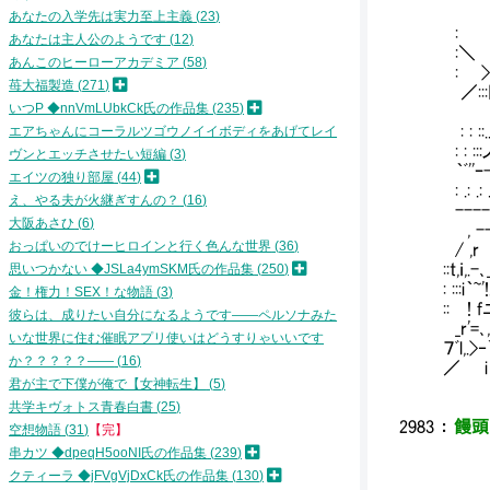
| |::
あなたの入学先は実力至上主義
23
: | |:
あなたは主人公のようです
12
:＼ | |
あんこのヒーローアカデミア
58
: > | 
苺大福製造
271
／:::ﾄ 
いつP ◆nnVmLUbkCk氏の作品集
235
ヽ |:===
: : ::
エアちゃんにコーラルツゴウノイイボディをあげてレイ
: : :::
ヴンとエッチさせたい短編
3
｀ﾞ''ｰ
エイツの独り部屋
44
: .: .:
え、やる夫が火継ぎすんの？
16
------ 
大阪あさひ
6
, --ー -
おっぱいのでけーヒロインと行く色んな世界
36
/ ,r ､ 
::t,ｉ,.
思いつかない ◆JSLa4ymSKM氏の作品集
250
: :::
金！権力！SEX！な物語
3
:: ! 
彼らは、成りたい自分になるようです――ペルソナみた
_r'=､
いな世界に住む催眠アプリ使いはどうすりゃいいです
７ﾞl,.>
か？？？？？――
16
／ i i' 
君が主で下僕が俺で【女神転生】
5
共学キヴォトス青春白書
25
2983
：
饅頭 
空想物語
31
【完】
串カツ ◆dpeqH5ooNI氏の作品集
239
クティーラ ◆jFVgVjDxCk氏の作品集
130