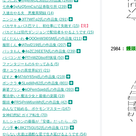
なつしお ◆myjeheQZSo氏の作品集
1468
| f´'
七色◆5yAzQ5rmCsの証券取引所
239
ヽ／
入速出やる夫 悪魔異聞録
14
∠＿
ニンジャ ◆JIT7WtT.q2氏の作品集
291
` 
バカサキュバス巴マミ、初仕事にて失敗す
15
【完】
￣
バカどもは現代ダンジョンで配信者をやるようです
15
ばくだんいわ ◆QOOmW3I0SM氏の作品集
211
服部くん ◆IATssf219I氏の作品集
207
2984
：
饅頭 
バッタもん ◆4gZC26EETA氏の作品集
239
ババコンガ ◆Ff7nWZGtso狩猟場
50
ファンタジーものをやってみる
5
／´
僕とユウキの異世界紀行
21
/^ヽ'´.:.
ぽすと ◆M7rbIY65rg氏の作品集
219
/:::::::::
ボンクラ ◆SLpdIi8y82氏の作品集
801
/::::::::::
麻婆プリン ◆kOPemSqeb氏の作品集
393
ﾉ::::::::::
魔法使いと魔法少女と最後の楽園
19
i!::::::::
饅頭 ◆FR5jPnW6snWh氏の作品集
42
|:::::j!:
{::::
みんなで始める、ポケモンマスター
147
i!::ﾉ
女神幻想紀 ガイア転生
70
ヽ ヽ
もしシャロンの薔薇が『安価』だったら…
2
ヽ ｀
八つ手 ◆L8K2T5GUS2氏の作品集
173
i,
やらない夫達は過酷な星で生き延びるようです
54