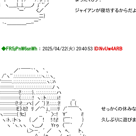
i ヽ＿__|,,⊥＿_ノ j´`'／
 `ー´ く／ ジャイアンが寝坊するからだよ
＿＿＿＿＿＿＿＿二}
､_ ＿,,,一'′
￣￣￣
◆FR5jPnW6snWh
：
2025/04/22(火) 20:40:53
ID:NvUw4ARB
￣￣｀｀ヽ ` 、
:.:.:.:.:.:.:.:.:.:.:..:.:.:ヽ.:.:.ヽ_
:::..:.:.:.:.:.:.:.:.:.:.:.:.:.:.:.:.:.:.ヽ:.:ﾊ
::::::::..:.:.:.:.:.:.:.:.:.:.:.:.:.:.:.:.:.:.:.:.ﾉ ヽ
:::::::::::::::{!.:.:.:.:.:.:}､.:.:.:.:.:.:.:.:.:.:.:.ハ
::::::::::::::::::::{.:.:.:.:.:.:.! ヽ:.:ト.:.:.:.:.:.:i:! __
::::::::::::::::{!::i!:.:.:ハ:| ／ ｀} }!.:.:.:.:.:}! { {
:!{::::::::::::::::::Ｅ｝ミ{! ﾘ ／⌒ ｊ._::::::::ﾘ /´￣￣'ヽ せっかくの休
 ヽ:::::::::::::::{ !ヒ} __ ´ 〉:::! Ｙ´ i!
::ﾄ､::ト:ゝ { ,／ ! !::!:j! {'￣｀ } 久しぶりに遊び
ヽ.ヽヽ ヽ___ノ Yrゥ （￣｀ /
＞－, ´ ／ ヽ ﾍ､ ト、