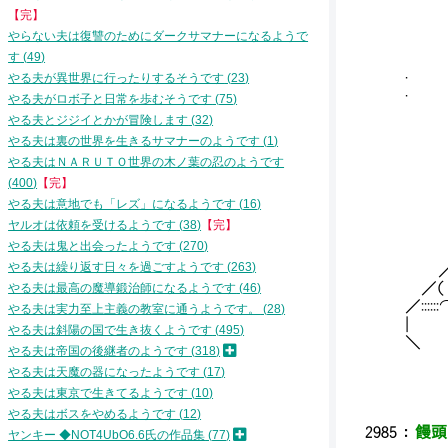
__
【完】
/､:
/ 
やらない夫は復讐のためにダークサマナーになるようで
ノ: :
す
49
. , ･
やる夫が異世界に行ったりするそうです
23
. {: :
やる夫がロボ子と日常を歩むそうです
75
i! : : 
やる夫とジジイとかが冒険します
32
やる夫は裏の世界を生きるサマナーのようです
1
やる夫はＮＡＲＵＴＯ世界の木ノ葉の忍のようです
400
【完】
やる夫は意地でも「レズ」になるようです
16
ヤルオは依頼を受けるようです
38
【完】
やる夫は鬼と出会ったようです
270
＿
やる夫は繰り返す日々を過ごすようです
263
／
／（
やる夫は最高の魔導鍛治師になるようです
46
／:::::
やる夫は実力至上主義の教室に通うようです。
28
| 
やる夫は斜陽の国で生き抜くようです
495
＼ 
やる夫は帝国の後継者のようです
318
やる夫は天魔の器になったようです
17
やる夫は東京で生きてるようです
10
やる夫はボスをやめるようです
12
2985
：
饅頭 
ヤンキー ◆NOT4UbO6.6氏の作品集
77