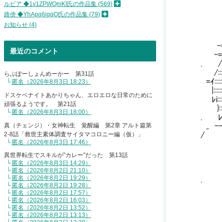
ルピア ◆1v1ZPWQmKI氏の作品集
569
路傍 ◆YhApq6iqqQ氏の作品集
79
お知らせ
4
_z=
,. '´:::
-=ヲ::::::
最近のコメント
-=7 ::::
. /:::::::
/::::::::
らぶぽーしょんめーかー 第31話
=ｲ:::::::
匿名（2026年8月3日 18:23）
|:::::::
ドスケベナイトあかりちゃん、エロエロな日常のために
ﾚi:::
頑張るようです。 第21話
}:::
匿名（2026年8月3日 18:00）
. 
真（チェンジ）・女神転生 覚醒編 第2章 アルト篇第
,. 
2-8話「救世主素体調査サイタマコロニー編（仮）」
/ 
匿名（2026年8月3日 17:46）
異世界転生でスキルが”カレー”だった 第13話
匿名（2026年8月3日 14:29）
/
匿名（2026年8月2日 21:10）
匿名（2026年8月2日 19:29）
.
匿名（2026年8月2日 19:28）
厶-
匿名（2026年8月2日 17:57）
＼
匿名（2026年8月2日 16:03）
|
匿名（2026年8月2日 13:52）
匿名（2026年8月2日 13:13）