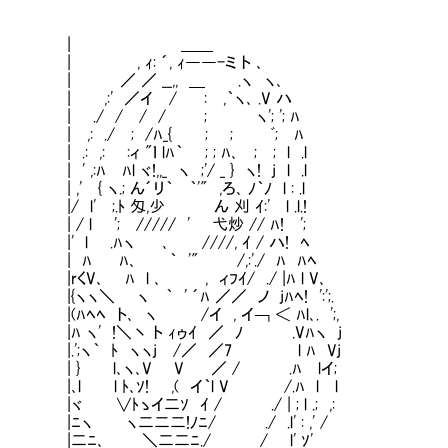
| ＿＿
, ｨ: ´, ｨ――-ミ ト ､
／ ／ __,, ＿ .ヽ ヽ､
,:' ／イ / : ,｀ヽ､ .V ハ
./ / / / ; ヽ'; '; ﾊ
,: ./ ; /ﾊ_{ ; ; ﾞ; ﾊ
 ,: :ィ "ｌ lﾊ｀ ; ; ﾊ､ ; ; l .l
,:ﾊ ﾊl ヾ!,,_ ヽ ;'/ _ } ヽ! j l .l
 { ヽ.; ん´リ｀ ｀'" ,ろ､ ﾉ｀ﾉ l : .l
l' ;.ﾄ 匁,少 ん 刈 ｲ:' l .l.!
 l '; ///// ' 弋炒 // ﾊ! ';
l .ﾊヽ ､ ////, ｲ / ハ! ﾍ
ﾊ ﾊ､ ｀ '" /,:'./ ﾊ ﾊﾍ
V､ ﾊ l ､ , ィﾌｲ/ ./ |ﾊ l V､
ヽ＼ ヽ ｀ ' ´ﾊ ／／ ノ jﾊﾍ! ':';.
ﾍﾍ ト､ ヽ /イ , イ￢ ＜ ﾊl､. ';,
 ヽ' !＼丶 ト ｨゥｲ ／ ﾉ .Vﾊヽ j
';ヽ｀ ﾄ ヽヽj /／ ／7 l ﾊ Vj
} l､ヽ､V V ／ / .ﾊ lイ;
 l ﾄ､ｿ! ,( イ｀l V /.ﾊ l l
∨ﾄゝイ二ｿ ｲ / ./ | ; l .; ,:
 ヽ二二二!ﾉﾆ/ ./ .l' : ,' /
ﾆ､ ＼二二ﾆ./ / l' ｿ'