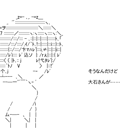
- ､,. -=z＿
::::::::::::::::::::::::::::::ヽ､
::::::::::::::::::::::::::::::＼:::::::::＼
:::::::／::::::::::::ヽ:ヽ:::::::ヽ:::::ヽ:＼_
:::::/::::/:::: - ､::|:::|:::|::::::|::::::::ﾄ､「
::::/::::/:::::/,ｲ/｀ﾄ､!:::|::::::|:::i::::}:::ﾄ､
:::::::{:::/:::::/卞ﾏﾊﾚ'|::::i,≠|:::|:::|i:::|
:::::/ﾚ'i::::: ﾚ' 込ソ |: /rぇ|:::|::{ ﾚ'
::::〈 （ |ﾄ､:: j ﾚ!弋ﾀﾚ'|:/
:::::｀ﾄﾉ V 〉 |:::!′
ﾚ个､j -‐ /ﾚ' そうなんだけど
--┴--- ､＼ ／
--─一'´￣｀ヽ‐ ' 大石さんが……
＼
}
/
 /i
 / / }
─- 、 | |
| ＼| |
 | |