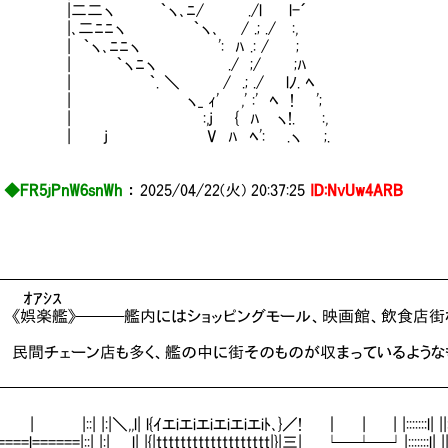
二ヽ ｀ヽ､ﾆ/ ./l l-´
二ﾆﾆヽ ｀ヽ､ / .; ./ :,
｀ヽ､ﾆﾆヽ ': ﾊ .: / ;
 ｀ヽﾆヽ ./ ;/ ;ﾊ
｀. ＼ / .; ./ lﾉ. ﾍ
ヽ_ ｨ' ,' :' ﾍ ! ';
 :,j { ﾊ ヽ!. :,
 j V ﾊ ﾍ': .ヽ ;.
◆FR5jPnW6snWh
：
2025/04/22(火) 20:37:25
ID:NvUw4ARB
━━━━━━━━━━━━━━━━━━━━━━━━━━━━
ｱｼｽ
楽艦》───艦内にはショッピングモール、映画館、飲食店街
チェーン店も多く、艦の中に街そのものが収まっているような
━━━━━━━━━━━━━━━━━━━━━━━━━━━━
::| |:|＼,,l| l{ｲエiエiエiエiエiエiﾄ､}／! ｜ | | |:::::::l| ||:
=l======|::| |:| l| |{|ttttttttttttttttttt|}|三| └─┴─┘|:::::::l| ||::::