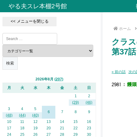
やる夫スレ本棚2号館
<< メニューを閉じる
ホーム
クラス
第37話
« 前の話
次の話
2026年8月
207
2981
：
饅頭 
月
火
水
木
金
土
日
1
2
(29)
(46)
┗╋
3
4
5
6
7
8
9
(48)
(44)
(40)
クラ
10
11
12
13
14
15
16
17
18
19
20
21
22
23
┏╋
24
25
26
27
28
29
30