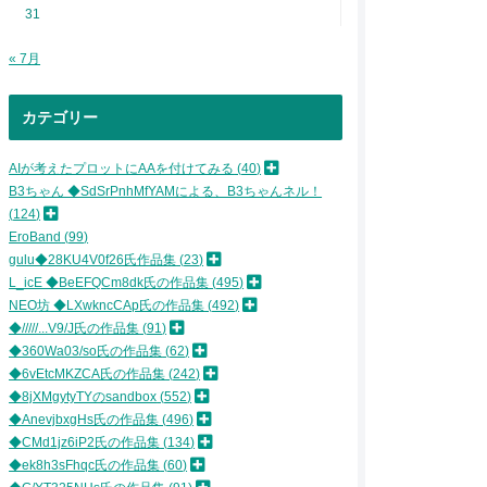
31
« 7月
| 
| 
| 
カテゴリー
| 
| 
| .:
AIが考えたプロットにAAを付けてみる
40
| ' 
B3ちゃん ◆SdSrPnhMfYAMによる、B3ちゃんネル！
| ,'
124
|/ 
EroBand
99
| /
gulu◆28KU4V0f26氏作品集
23
|' 
| 
L_icE ◆BeEFQCm8dk氏の作品集
495
|rく
NEO坊 ◆LXwkncCAp氏の作品集
492
|{ヽ
◆/////...V9/J氏の作品集
91
|(ﾊ
◆360Wa03/so氏の作品集
62
|ﾊ
◆6vEtcMKZCA氏の作品集
242
|.
◆8jXMgytyTYのsandbox
552
| 
|､l
◆AnevjbxgHs氏の作品集
496
|ヾ 
◆CMd1jz6iP2氏の作品集
134
|ﾆヽ
◆ek8h3sFhqc氏の作品集
60
|二