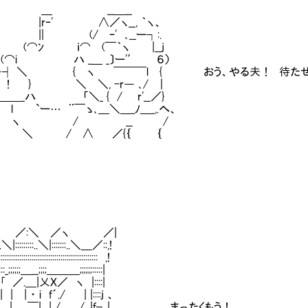
 __＿__
‐' ∧／ヽ__, ｀ヽ、
 (/ ｰ' ､__ー┐:.
ﾝ ｉ⌒ (￣｀ヽ |__j
i ハ _＿ _〕ー'′ ６）
―┤ ＼ { ヽ ￣￣￣l { おう、やる夫！ 待たせ
l ! } ＼ ＼, -r― ､/ ｜
＿＿_ハ 「＼_ { / r'__／}
ー… ¨￣ゝ､＿＼＿_ﾉ＿_,.へ、
 / __ /
 / ∧ ／{｛ ｛
／:＼ ／ヽ ／|
:..＼|:::::::::..＼|:::::::..＼＿／::,!
:::::::::::::::::::::::::::::::::::::::::::: ,!
:_;;;;;;＿__;;;;＿＿＿;;;;;;:::::|
｢ ／.＿|乂Ｘ／ ヽ |::::|
 | | ・ i f´./ | |::::j 、
 | ￣| | / /. |f┐| まったくもう！