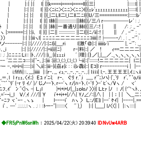
| |:| l| |}|k====i====i====ll|{|三| |:::::::l| ||::::::レ':
:| |:| l| |{|:<ﾆiﾆ><ﾆﾆ><ﾆﾆ>l|}|ｪﾚ'ｪｪｪｪｪｪｪｪｪｪｪｪｪ|:::::::l| ||／ : 
::| |:| l| |}|_|二Lll二l_l二ll二ﾆl|{|U/三===========:|:::::::lﾚ' : .: . 
|::| |:| l| |{| l絲||::::::::::::::::::::||絲l|}|/三/i r─────レ' : .: ., -'
| |::| |:| l| |}| |絲||一番通り||絲l|{|三/:::! | || /: .: ., -'": .: .,
===|::| |:|ｉ､ l| |{| |二|| ::::::::::::::::: ||二l|}|ﾆ/ii|::! | || / , -'" : ., -'"
..）） |::| |:|iiiヽl| ﾆﾆﾆﾆ二二二二二ﾆﾆﾆｺiiii|::!├──‐/: . : ., -'": .: ._,,
ノノ-------|::| |:|/////|::|ﾆl|i|____ri l|激「＠|::| iiiiiiﾚ'i￣￣￣ |, -'": ._,,.-‐'
-､,_i |::| |:|/////|::|=ii|i|{ﾆ} r-|料|::| ／ ! ｨ==二二二二| i:::|
 .: .: .}ﾆﾆﾆﾆ:Li::: |ﾄ､///|::|i__:|i|ｪｪｪｉ ﾞ |理|::|｝,／|_|___／.._ヽ_ヽ_ヽ_ヽ_ヽ| |:::|
'二二二ｺ:::::|:i|ﾞ'ｰ､,|::|iii :|i|(;)_(;)_(;)_(;)└iｉ|::|':::::::::!ニ二二二二二| l二| |:::|
､=i=i=i|:::::::|:i| ＼ii|::|iii-|i|劦ｫ|i: : : i|ﾚ毳i|::| Eｺ|l r----------i | |--
i.fififｉ|:::､,,,,,|ｉiiii |::|r-､,,, ｨｭ,-､,-､,-､,-､,:| l:ｉ:i:i| l,-､王王王王|,ｲ;;;ヽｉ
-､_,＝､l l rｪｪ､〈ｲ;;} Eﾕ r'ﾆﾐ rｰ､ ぐﾘ r.^.i ,,,,,,, r'^;;)ハ} {ﾟ_ﾟﾘ r'､"`oﾉｉi|
i｀~'!.｀~´`ﾘ' {-r ﾘ ｲ/ }/ じノ--'ﾄ､rｰ-'ヽ rﾉ}ﾊ-'ﾄ､(-ﾟﾘ 〉-' ﾋ'ヽ/Vヽ
fニﾌ.,ｲ' 冫^<}ヽ ┤Ｌ｣l }+i+i+lﾉ|__|ｪｏloﾉ 〉〉}| Ｌﾋｧ |ﾉ ： ﾉ{ {⌒ヽ
,.='-‐i__l Ｖ/,ｲ ///|| Ｙ i'++i++|/∧{ Yﾉ∠/::||∧ | | | ： | | ＼__
‐`ｰﾆﾌ ヾ｀ｰ- ､ヽゝ | l----i' ﾊヽ 〉 Ｌ::ﾉ|Eﾖ |--' ｹｲ| |----|..==| |:::
､ ─' .:.:.:.:.::ヽ . .: : ::ﾄー-''|:::::::::〈 ﾞ' }_} |::| |_____| lﾉ〈〈| | |::ヽ:::::|
◆FR5jPnW6snWh
：
2025/04/22(火) 20:39:40
ID:NvUw4ARB