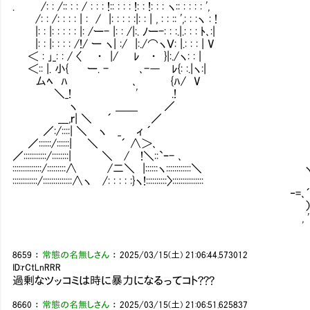
. /: : /:: : : / : : : !:: : : : !: : !: : : ヽ:: : : : : ',
/: : /: : : : | : / |: : : : :|: : | , : : :: ',: : :ヽ : !
|: : |: : : : : |: /ー- |: : /|:. ﾉー-: : :.|.: : : ﾄ､:|
|: : |: : : : /!/ ー ヽ| :/ |:./⌒ヽＶ: |.: : : | V
＜ : ｣_: : / 〈 ・ |/ ﾚ ・ }|:./ヽ: : |
＜:: |. 小{ ー. - ､-― ﾚ{: :.|ヽ:|
厶ﾍ ﾊ ､ {ﾊ/ V
＼_! ' .!
ヽ ＿＿ ／
___,ｒ| ＼ ´ ／
／:/::::| ＼ ヽ _ ィ ´
／::::::/::::::| ＼ ´ ∧＞､
／:::::::::::/::::::::| ＼ / !＼::`ｰ- ､
::::::::::::::/:::::::::∧ /二＼ |::::::ヽ::::::::::::＼ ヽ､
::::::::::::/::::::::::::::∧ヽ /: : : : :}ヽ!::::::::::〉::::::::::::::
‐=､´ 言いたい事あるな
, '⌒r‐v'ヽｨ'⌒Ｙｿ､ﾄ､!ｙﾍ!ｿ､ﾄ､!
8659
：
常態の名無しさん
：
2025/03/15(土) 21:06:44.573012
ID:rCtLnRRR
過剰なツッコミは時に暴力になるってコト???
8660
：
常態の名無しさん
：
2025/03/15(土) 21:06:51.625837