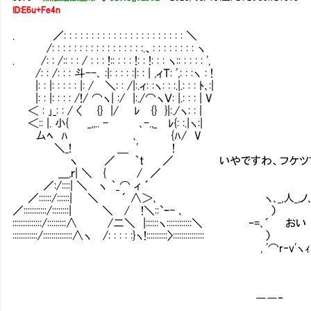
ID:E6u+Fe4n
. ／: : : : : : : : : : : : : : : : : : : : : : ＼
/: : : : : : : : : : : : : : : : :.、: : : : : : : : ヽ
. /: : /:: : : / : : : !:: : : : !: : !: : : ヽ:: : : : : ',
/: : /: : : 斗--､ :|: : : : :|: : | ,ィＴ: ',: : :ヽ : !
|: : |: : : : : |: / ＼: : /|:.ィ: :ヽ: : :.|.: : : ﾄ､:|
|: : |: : : : /!/ ⌒ヽ| :/ |:./⌒ヽＶ: |.: : : | V
＜ : ｣_: : / 〈 {} |/ ﾚ {} }|:./ヽ: : |
＜:: |. 小{ _,,.. - ､-.,_ ﾚ{: :.|ヽ:|
厶ﾍ ﾊ ､ {ﾊ/ V
＼_! ＿ ' !
ヽ ／ ｀t ／ いやですわ、フケツで
___,ｒ| ＼ { / ／
／:/::::| ＼ ヽ ｀_⌒ ィ ´
／::::::/::::::| ＼ ´ ∧＞､ ヽ､_,人_,ノ､_,从,人.ｨj
／:::::::::::/::::::::| ＼ / !＼::`ｰ- ､ ）
::::::::::::::/:::::::::∧ /二＼ |::::::ヽ::::::::
::::::::::::/::::::::::::::∧ヽ /: : : : :}ヽ!::::::::::〉::::::::::::::: ）
, '⌒r‐v'ヽｨ'⌒Ｙｿ､ﾄ､!ｙﾍ!ｿ､ﾄ､!ｙﾍ
――‐