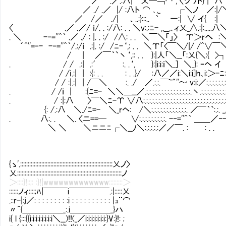
／ .／.:八| 乂─￢冖 , 〈ツ ﾉト} | 八 
／ ./ .／ |/ :八ト ⌒ ､,_ ┌＼ノ ／:|/
／ /／ ./| 、..:}:::.. ｀ 一:| ∨ イ{
〈 .／ .／/ ｉ/. . :/八: . . ＼v:.:ﾆ- ,,__,､ィ乂_∧.:|:.....八
. ＼ -‐=''^｀ .／ ./ : |. . :/ /∧: . . ＼￣＼「」
´^''=‐- -‐=''^｀/.:/ｉ .:|. :/ /ﾆ-‘,: . . ＼Υ「〈￣＼/|/ /
/ | ／￣｀`丶‘,:: . . }:|人「＼__「:乂{＼:{ >┐
. / / .:| .:′ :. .‘, }:|i:i:ｉ＼_] ＼_}: ｰヘ イ
/ /ｉ.:| | :{: . . : . .}/ :八／／i:＼i:i]ｈ､i:＞
/ / :|.:| | /￣＼ :. ./ ／.:.:.￣~"''～ v:i:／:.:.:.:.:.:
. / /ｉ | :{ﾆ=- ＼＼＿__／.:.:.:.:.:.:.:.:.:.:.:.:.:.:.:.丶.:.:.:.:.:.:
. / :|:八 〉￣＼ﾆ-Υ ∨八:.:.:.:.:.:.:.:.:.:.:.:.:.:.:.:.:.:.:.:.:.:.:.:.
{: /.:八 ＼./ﾆ=- ＼_rヘ: /＼:.:.:.:.:.:.:.:.:.:.:.:. ／￣｀`:.:
. 八:. . ＼. 〈ニ==─ ∨:.:.:.:.:.:.:.:.:. -‐=''^｀ ＿＿／
＼ ＼ ＼ニニﾆ┌＼__ﾉ＼:.:.:.:.:／／￣. : : . .
{ゝ'.:::::::::::::::::::::::::::::::::::::::::::::::::::::::::::::乂ノ〉
乂:::::::::::::::::::::::::::::::::::::::::::::::::::::::::::::::::::::ノ
＞::::}!::;: :}!|wwwwwwwwwwwww:::::::::＞
::::::ノィ::::;ﾊ|￣￣￣i￣￣￣￣￣.:|:::::乂
.::r-|:j／: : : : : : : : :i : : : : : : : : : : |ｭ¨⌒
〃^{＿＿＿＿＿_:.i＿＿＿＿＿_}ハ
i{ l {:::{{i:i:i:i:i:i:i:i＼__)!!(_／i:i:i:i:i:i:i:}V:}!: ;