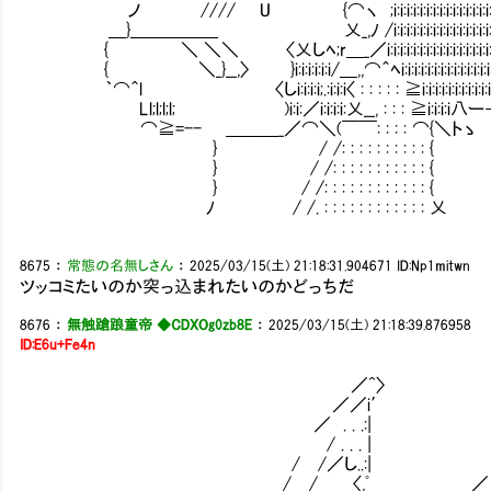
ノ //// U {⌒ヽ ;i:i:i:i:i:i:i:i:i:i:i:i:i:i:i
＿}＿＿＿＿＿ 乂_,ﾉ /i:i:i:i:i:i:i:i:i:i:i:i:i:i:i
{ ＼ ＼＼ 〈乂しﾍ;r＿_／i:i:i:i:i:i:i:i:i:i:i:i:i:i:i:i:i:
{ ＼_}__,〉 }i:i:i:i:i:i/＿,,⌒＾ﾍi:i:i:i:i:i:i:
｀⌒＾l 〈しi:i:i:i;.:i:i:i〈 : : : : : ≧i:i:i:i:i:i:i:i:i:i:
Ll;l;l;l; )i:i:／i:i:i:i:乂__, : : : ≧i:i:i:i八
⌒≧=-- ＿＿＿_／⌒＼(￣￣: : : : ⌒{＼トゝ
} / /: : : : : : : : : : {
} / /: : : : : : : : : : : {
} / /: : : : : : : : : : : : {
ﾉ / /. : : : : : : : : : : : : 乂
8675
：
常態の名無しさん
：
2025/03/15(土) 21:18:31.904671
ID:Np1mitwn
ツッコミたいのか突っ込まれたいのかどっちだ
8676
：
無触蹌踉童帝 ◆CDXOg0zb8E
：
2025/03/15(土) 21:18:39.876958
ID:E6u+Fe4n
／^〉
／／i′
／ . . .:|
/ . . . | 
/ /／し..:| . :／
/ / 〈,ﾟ ／ . .:／