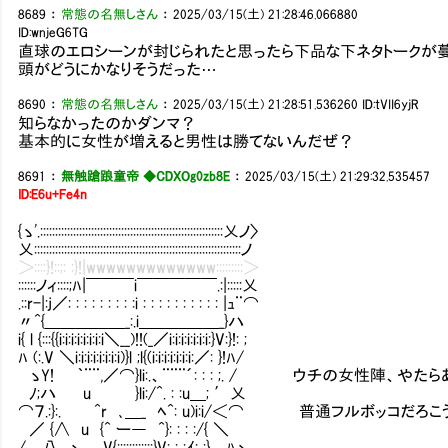
8689
：
常態の名無しさん
：
2025/03/15(土) 21:28:46.066880
ID:wnjeG6TG
直球のエロシーンが封じられたと思ったら下品な下ネタトークが
頭がどうにかなりそうだった…
8690
：
常態の名無しさん
：
2025/03/15(土) 21:28:51.536260
ID:tVII6yjR
知らなかったのかダンマ？
基本的に女性が増えると男性は勝てないんだぜ？
8691
：
無触蹌踉童帝 ◆CDXOg0zb8E
：
2025/03/15(土) 21:29:32.535457
ID:E6u+Fe4n
{ゝ'.:::::::::::::::::::::::::::::::::::::::::::::::::::::::::::::乂ノ〉
乂:::::::::::::::::::::::::::::::::::::::::::::::::::::::::::::::::::::ノ
＞::::}!::;: :}!|wwwwwwwwwwwww:::::::::＞
::::::ノィ::::;ﾊ|￣￣￣i￣￣￣￣￣.:|:::::乂
.::r-|:j／: : : : : : : : :i : : : : : : : : : : |ｭ¨⌒
〃^{＿＿＿＿＿_:.i＿＿＿＿＿_}ハ
i{ l {:::{{i:i:i:i:i:i:i:i＼__)!!(_／i:i:i:i:i:i:i:}V:}!: ;
ﾊ (:.V ＼i:i:i:i:i:i:i:i)}l ;l{(i:i:i:i:i:i:i:／: }!ﾊ/
ゝY! ｀¨¨,／⌒}li:.、¨¨¨´: : : ;. / ウチの女性陣
ﾉ;ハ u }li:/^. : :u＿; ′乂
⌒７.:}:. ^r ､＿_ ﾍ^: u)i:i/＜⌒ 普通フルボッコだ
／ {∧ u {^ ー― ^}: : : :/{ ＼
/ 八 ゝ V{::::::::::::}V: : :ｲ: :} ﾊゝ