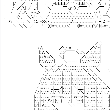
. |/ ／ / . .:| : . . _-i:i:i:i:i:i:i:／ ｀`丶:i:i:ｉ:ｉ:＼/:. 〈:. ﾉ 
/ ／八| /| ...:| ＼-‐ ￣ 〈i:i|:〉 /￣￣｀` ／￣＿ﾉ
. / . :/ :八 :|-ヘ:〉 . . :/ .:.:.:.:.:.:.:.:.:.:.: ＼ /.:.:.:.:.:.:.:.:.:.: ∨ 「
. . :〈: . ＼∨ﾆ-＼ .:′.:.:.:.:.:.:.:.:.:.:.:.:.:.:.:.:.:.:.:.:.:.:.:.:.:.:.:.:.: }〉 
八 ＼＼: . ＼ 〉ﾆ=-〉〉八:.:.:.:.:.:.:.:.:.:.:.:.:.:.:ﾉ:.:.:、.:.:.:.:.:.:.:.:.:. ﾉ ┐ﾆ
＼ ＼＼ ／￣ └￣〉]I=-:.:.:.:.:.:.:.＜ :]I=-.:.:.:.:.イ∨ }:|ﾆ=-
／::〉
〈Λ ／:.:.:ﾆ=- _ ／:/:.::|
|::Λ＼ |:.::.:/￣￣｀＼:.:＼／:.:.:/:.::.:|
|:.::Λ:.::＼ ＼| ／:.::.:.:/:.::.::.:|
|:.::.:Λ:.::.: | -＼――- | :.::.::.:/:.::.::.::.:|
＼:.::.:＼:／:.::／:/:.::.::.::.::.::.::.::.::.::.:|:.::.::.:／
＞／:.::／:.::/:.::.::.::.::.::.::.::.:.:＼:.:＼ ＼ｰ―‐
/::/ :.::.::.::.::.:: |:.::.::.:.:|:.::.::.::.::.::.::.:＼:.:＼ ￣￣
/::/:.::/ :.::.::.::.: |:.::.::.:.:|:.::.::|:.::.::.::.::.:.: ＼:.:＼
/::/ :.: |:.:.:|:.::.::.: |:.::.::.:.:|:.::.::|:.::.:.:|:.::.::.::.::.::.::.:: ＼
/ :.::.::.::.:| __|＿_ノ|:.::.::.:.:| ＼|＿_:| :.:|:.::.::.:|:.::.::.::.:
/:.:.:|:.::.::.::|:.:.:|/ ::/_|:.::.::.:.:| _ |/＼| :.:|:.::.::.:|:.::.:|＼:.
|:.::.::|:.::.::.::| :-z==云:.::.::.:.:| 云==z |-::|:.::.::.:|:.::.:| |::
|:.::.::|::|:.: 八:.:|｛:.:: ｝ ＼:.:.:| ｛:::::::} | :.:|:.::.::.:|:.::.:| |::
|:/|::|Λ:.::.:: ＼￣´ ＼＼ ￣´ |:.:/ :.::.: |:.::.:| |::
| |:.::.::.:＼:.::.::.:＼ ┌― ￣ ﾉ:.::.::.::.:: |: