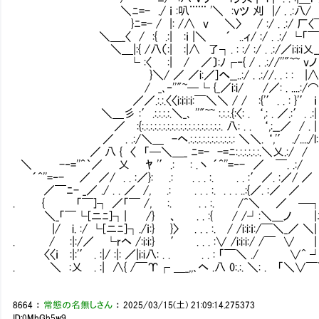
＼ﾆ=- ./ ｉ :叭¨¨¨ '＼ :vツ 刈 |/ . .:八/ └'
}ﾆ=- / |: /∧ v ＼〉 / :/ . .:/ 厂〈
＼＿_〈 / :{ .:| :ｉ |＼ ´ ..ィ/ :/ . .:/ └「￣
＼＿|:{ /八（:| :|∧ 了┐. : :/ :/ . .:/／
└ :〈 :| / ／〕:ﾉ┌‐{ / . .://''"
}＼/ ／ ／i:／]へ__..:/ . .://. . : : |∧ |＼ ´
/ _､‐''"~─└ {_／i:i/ /／: . ....:/⌒ ┘ ´
／／.:.:.〈〈i:i:i:i:￣＼＼ / / :{'′. . : }'′ ｉ 
＼＿彡 :′.:.:.:.:.＼_､ ''"~~ :.:.:.{:〈: . ‘,: . ／
／ :{:.:.:.:.:.:.:.:.:.:.:.:.:.:.:.:.:.:.:. 八: . . ‘,:
／ . .:/＼＿ -ヘ.:.:.:.:.:.:.:.:.:.:.: ＼＼. ‘,'′ ./.
／ 八 { 〈 「─＼＿_ ﾆ=- -=ﾆ:.:.:.:.:.:.＼乂.:
＼ -‐=''^｀／ 乂 ﾔ '′.: : .丶 ´^''=‐- ／ 
´^''=‐- ／ ／/ . . :／}: .: . . . :. . . :′／
／￣ﾆ- _／ ./ . . ／ /, .: . . . :. . . . ..:{／.
. { 「￣]┐ ／「￣ /, :. . . :. /^＼ ／ ─┐ 
＼_「￣└[ニﾆ]┐| /} 、 . . :{ / /┘:＼＿ノ |ﾆ
|/ i. :/ └[ニﾆ]┐./ｉ:} }〉 . . . :. / /i:i:ｉ:/￣＼_／ 
. / :|:/／ └rヘ /:i:i:} ′ . . . :∨ /i:i:i:/ /￣ 
〈〈ｉ :|:'′ . :|/ :|: ／|i:i八: . . . . : 「￣＼ ./ ∨^ ┘
. ＼ :乂 . :| ∧{ /￣Υ┌ ＿_,,､ヘ .八 0:.:. ＼: . 「＼∨
8664
：
常態の名無しさん
：
2025/03/15(土) 21:09:14.275373
ID:0MhGh5w9