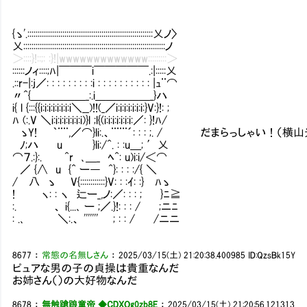
{ゝ'.:::::::::::::::::::::::::::::::::::::::::::::::::::::::::::::乂ノ〉
乂:::::::::::::::::::::::::::::::::::::::::::::::::::::::::::::::::::::ノ
＞::::}!::;: :}!|wwwwwwwwwwwww:::::::::＞
::::::ノィ::::;ﾊ|￣￣￣i￣￣￣￣￣.:|:::::乂
.::r-|:j／: : : : : : : : :i : : : : : : : : : : |ｭ¨⌒
〃^{＿＿＿＿＿_:.i＿＿＿＿＿_}ハ
i{ l {:::{{i:i:i:i:i:i:i:i＼__)!!(_／i:i:i:i:i:i:i:}V:}!: ;
ﾊ (:.V ＼i:i:i:i:i:i:i:i)}l ;l{(i:i:i:i:i:i:i:／: }!ﾊ/
ゝY! ｀¨¨,／⌒}li:.、¨¨¨´: : : ;. / だまらっしゃい！（横
ﾉ;ハ u }li:/^. : :u＿; ′乂
⌒７.:}:. ^r ､＿_ ﾍ^: u)i:i/＜⌒
／ {∧ u {^ ー― ^}: : : :/{ ＼
/ 八 ゝ V{::::::::::::}V: : :ｲ: :} ﾊゝ
! ヽ: : ヽ 辷ー_,ノ:／: : : ; }ﾆ≧
:. 、 i{...､ ー ;／.}!: : : / ;ニﾆ
: .､ ＼:.、 ''''''' ; : : / /ニニ
8677
：
常態の名無しさん
：
2025/03/15(土) 21:20:38.400985
ID:QzsBk15Y
ピュアな男の子の貞操は貴重なんだ
お姉さん（）の大好物なんだ
8678
：
無触蹌踉童帝 ◆CDXOg0zb8E
：
2025/03/15(土) 21:20:56.121313