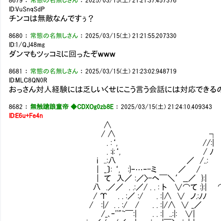
8679
：
常態の名無しさん
：
2025/03/15(土) 21:21:37.457376
ID:VuSnqSdP
チンコは無敵なんですぅ？
8680
：
常態の名無しさん
：
2025/03/15(土) 21:21:55.207330
ID:1/QJ48mg
ダンマもツッコミに回ったぞｗｗｗ
8681
：
常態の名無しさん
：
2025/03/15(土) 21:23:02.948719
ID:MLC8QN0R
おっさん対人経験には乏しいくせにこう言う会話には対応できる
8682
：
無触蹌踉童帝 ◆CDXOg0zb8E
：
2025/03/15(土) 21:24:10.409343
ID:E6u+Fe4n
∧
/ ∧ ┐
. :‘, //:|
. :i:‘, / ﾉ
i ..:八 ／ /..:
| _〕: ‘, :}‐…‐-ミ ／ /
| て 入／ :／〉-ヘ￣＼′__／ }:|
八 .／／ . .:／/ . . : ト ∨⌒て :}:| 
/ Υ . . :／ :/ . :|∧ ∨ ノ.:ﾉﾉ
/ :|/ . . :/ / . . :|/∧ ∨ _／
/_､‐''"~￣:| . . :| ..:|: ∨|