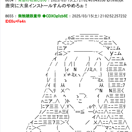
8654
：
常態の名無しさん
：
2025/03/15(土) 21:02:40.049558
ID:tVII6yjR
唐突に大泉インストールすんのやめろぉ！
8655
：
無触蹌踉童帝 ◆CDXOg0zb8E
：
2025/03/15(土) 21:02:52.257232
ID:E6u+Fe4n
＿＿＿＿
,｡o≦二二二二二二≧x
广＜ﾆ＞'"￣ ￣｀`'＜ニニ＼
{ニア ｀'マﾆﾆム
ｨ{≦＞'" ￣￣￣￣｀`'＜ Уﾆム
,イ / / } ハ ＼/ニニ;ﾑ
/ / | /| | /| / } /ニ二三ﾑ
/ , |ィ N /ﾉミ,ﾊ. l :|三三三ﾊ
ｲ | x'≠ミx.ヽ /´ ＿ ､} |三三三ﾘ
|/ :| ゝ / ＾^'ミx. |三三三7 では
/ｲ l| 从 l 从 |..三三;;7
/.ﾞ＼ﾘ 乂⌒ ⌒N N三三〈 巡
/ニﾆ ﾊ ﾍ ゝ￣>. ｲ ﾊ三.三三l
ﾊニア...∧ ）ト ｀こ { ∧ 三三三}
}ﾆア三三 ∨..Y＼ ｡o个. ∨三ﾆﾆ二三ﾘ
ﾉ／ﾆ二三ﾊ三i{ ｀==≦ ー〈ﾊﾆﾆ∧ﾆ二三〈
／ﾆ二三三7三三} イ∧ﾆﾆ∧ﾆ二三,
,.イニ二三三７三＞''〈 ／ 乂∧ﾆﾆ∧二三∧
/ﾆ＞＜￣ { ＼ ノ￣｀'マﾆﾍﾆﾆ二∧