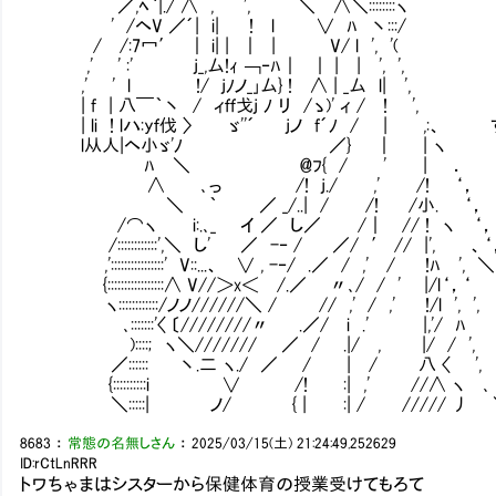
／,ﾍ｀|./ ∧ , ', ＼ ∧＼::::::::ヽ
' /ヘV ／´| i| ! l ∨ ﾊ 丶:::/
/ /:7冖′ ｜ i| | ｜ | V/ l ', '(
,' ' :' j_,厶!ｨ ￢‐ﾊ｜ ｜ | | ', ',
,' ' l !/ jﾉノ_｣厶} ! ∧ | _厶 l| ',
| f | 八￣｀丶 / ィｆｆ戈j ﾉ リ /ゝ)' ィ / ! ',
| li ! lハ:yｆ伐 〉 ゞ''´ jノ f´ﾉ / | ,
l从人|ヘ小ゞ'ﾉ ／} ｜ | ヽ
ﾊ ＼ @ﾌ{ / ' | ．
∧ ､っ /! j./ ,' /! ‘， ヽ､_,人_,ノ､_,
＼ ｀ ／ _/..| / /! /小.
/⌒ヽ i:.､_ イ ／ し／ /｜ // ! ヽ 
/::::::::::::',＼ し' ／ -‐ / ／/ ′ // 
,'::::::::::::::::' V::...、 ∨ , -‐/ .／ / ,' / !ﾊ ',
{:::::::::::::::::∧ V//＞x＜ /.／ 〃､/ / ' |/l‘，‘
ヽ::::::::::::/ノノ//////＼ / // ,' / ,' !/l ', '
､:::::::'〈 〔////////〃 .／/ i .' |,'/
)::::; ヽ＼/////// ／ / .|/ , |/ / ',
／:::::: 丶.二 ヽ./ ／ / | / 八 〈 ',
{::::::::::i ∨ /! :| ,' //∧ ヽ
＼:::::| ノ/ { | :| / ///// 丿
8683
：
常態の名無しさん
：
2025/03/15(土) 21:24:49.252629
ID:rCtLnRRR
トワちゃまはシスターから保健体育の授業受けてもろて