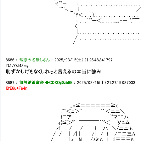
ヾ"'－ i. . . . . . . . . . . . . . . . . . . . . . . . . ／. . . .
｀"'‐｡.,_ i. . . . . . . . . . . . . .. . . . . . . . . .／. . . . 
｀Y＜_. . . }. . . . . . . . . . . . . . . . . . _,.｡
i. . . .｀"'ー＜_. . . . ._,.｡-―. '."￣. . . . . . 
〈. . . . . . . . . . . ￣. . . . . . . . . . . . . . . . 
|. . . . . . . . . . . . . . . . . . . . . . . . . . . . . . .
/. . . . . . . . . . . . . . . . . . . . . . . . . . . . .
/. . . . . . . . . . . . . . . . . . . . . . . . . . . . . . ￣
8686
：
常態の名無しさん
：
2025/03/15(土) 21:26:48.841797
ID:1/QJ48mg
恥ずかしげもなくしれっと言えるの本当に強み
8687
：
無触蹌踉童帝 ◆CDXOg0zb8E
：
2025/03/15(土) 21:27:19.087033
ID:E6u+Fe4n
＿＿＿＿
,｡o≦二二二二二二≧x
广＜ﾆ＞'"￣ ￣｀`'＜ニニ＼
{ニア ｀'マﾆﾆム
ｨ{≦＞'" ￣￣￣￣｀`'＜ Уﾆム
,イ / / } ハ ＼/ニニ;ﾑ
/ / | /| | /| / } /ニ二三ﾑ
/ , |ィ N /ﾉミ,ﾊ. l :|三三三ﾊ