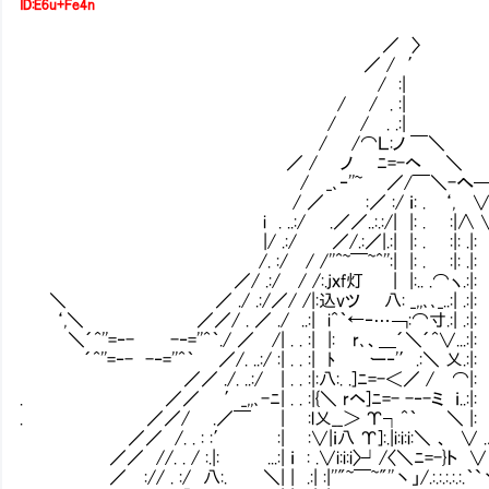
ID:E6u+Fe4n
／ 〉
／ / ′
/ :|
/ / . :|
/ / . .:|
/ /⌒Ｌ:ノ ￣＼
／ / ノ ﾆ=-ヘ ＼ 
/ _､‐''~ ／/￣＼-へ─￢冖¨¨
/ ／ :／ :/ ｉ: . ‘, ∨＿ -=
i . ..:/ .／／..:.:/| |: . :|∧ ∨⌒
|/ .:/ ／/.:／|.:| |: . :|: .|: ∨-
/. :/ / /''^~￣~^'':| |: . :|
／/ .:/ / /:.jｘf灯㍉ | |:.. .⌒ヽ.
＼ ／ ./ .:/／/ /|:込vツ 八: _,,､､_..:| 
‘,＼ ／／/ . ／ ./ ..:| i^｀←‐…￢:⌒寸.:| .:|: 
＼´^''=‐- -‐=''^｀./ ／ /| . . :| |: r､、＿´＼´^∨...:|
´^''=‐- -‐=''^｀ ／/. ..:/ :| . . :| ﾄ ー‐'′.:＼ 乂.:|
／／ ./. ..:/ | . . :|:八:. .]ﾆ=-＜／ / 
. ／／ ′_,,､-ﾆ| . . :|{＼ rヘ]ﾆ=- -‐-ミ ｉ..:|: |
. ／／/ .／￣ | :l乂__＞ Υ┐^｀ ＼ |: 
／／ /. . : :′ :| :∨|ｉ八 Υ]:.|i:i:i:＼ 、 ∨ .八|
／／ //. . / :.|: ...:| ｉ : .∨i:i:i〉┘/
／ :// . :/ 八:. ＼| | .:| :|''"~￣~"''丶」/.:.:.:.:.:.｀`