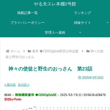
やる夫スレ本棚2号館
掲載記事一覧
ランキング
プライバシーポリシー
姉妹サイト
管理人へ連絡
ホーム
童帝 ◆CDXOg0zb8E氏の作品集
神々の使
徒と野生のおっさん
神々の使徒と野生のおっさん 第23話
2025年3月16日
« 前の話
次の話 »
8646
：
無触蹌踉童帝 ◆CDXOg0zb8E
：
2025/03/15(土) 20:58:26.428479
ID:E6u+Fe4n
_,. ．-‐ '´: : : : : : : : : : : : : : : : : : : : : : :