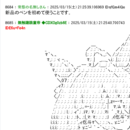
8684
：
常態の名無しさん
：
2025/03/15(土) 21:25:39.106969
ID:qfGm4IQe
新品のペンを初めて使うことです。
8685
：
無触蹌踉童帝 ◆CDXOg0zb8E
：
2025/03/15(土) 21:25:40.700743
ID:E6u+Fe4n
,
,/:i
＿ ,ｨ/.: i:
_ ／.: .:｀:ヽ.、 ／/.: .: .i:
ﾏ｀ヽ.、 {.: .: .i⌒ヽ.,.:＼ /.:/.;.: .: .:.i:
ﾏ,.: .: ヾ -｡、 ﾏ.: .| _,....,_ヽi.: .|.;.; .: .: .i:
ﾏ,.: .: .:｀ヽ;｀ヽ _,｡-- .ﾏ_|／.:＿.: .:｀ヽi_.;.;.;
ﾏ,.: .: .: .;.;i.: .〉".: ,.: .,.: .: .: .: .: .:｀ヽ、.: .: .｀
ﾏヽ.;.;.;.;／.: .／.: /.: .: .: .: .: .: .: .: .:＼.: .: .: ｀ヾ
＼0７.: .: /.: .: ,'.: .: .: .: .: .: .: .: .: .: .: .: .:
,.ィ7.: .: ./.: .: .: .: : .: .: .: .i . .: .: .: .: . 
〈_ /.: . .: .: .: .: .: .: . .: .ﾑ.: .: .: i.: .: .: .: .: .
〈_/.: : .: .: .: .:i.: .: .: .: .: . i.: .ﾑ.: .: .:ﾏ.: .: .:ﾑ.:
/.: .: .: .: .: .i.: .: l.: .: .: .: .: .:.',.: _|,.z=‐-ﾏ、.: .:ﾑ.: 
,'.: .: .: .: .: .: i..: _;.｡=-.i.: .: .: .:',.: | ﾏ.:ﾑ ﾏ.: .i.: ﾑ.:
,'.: .: .: .: l.: .: ィ".: .:iﾏ.: ﾏ.: .: .: .ﾏi ´ _ﾏ_i._＼|.: .:ﾑ.:
i.:i.:i.: .: .: i.: .: .::ﾄ、.::|_ﾏ: ﾏ.: .: .: .:.l ,ｲ仡斗"ﾂ|.: .: .i.
i.:i.:i.: .: .: .i: .: .: ',.ィ仡斗ﾏ＼.: .: .:ヽ、ゞﾆ'┘' i.: .: .:|.: 
i.:i.:i.: .: .: .:.',.: .: .:ﾄ ゞﾆ'┘｀ ‐｀ヽ;_.: .:ヽ.,＿ ノ: ,ｲ.:/