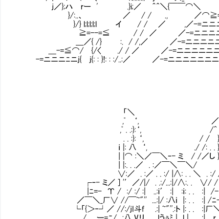
j／};ハ rー ' .}i;／ ＾＾＼{￣￣⌒＼
}/:..、 ／ / / ., ／⌒≧=
}/} l;l;l;l;l イ / / ／ ,／-=ニニ
≧=--=≦ / / ／ ／-=ニニニ
＿／{ /} :. / /,／ ／-=ニニニニ
＿-=≦⌒/ {/〈 ./ / ／ ／-=ニニニニニ
-=ニニニﾆニj{ j{: : }!: : :/..:／ ／-=ニニニニニニ
「＼
,ﾟ ‘, ／
,ﾟ . .:}:‘, /^‘
. . :}: ‘, / / }:
ｉ |: 八 ‘, ./ /: . . }:
| |⌒ :＼／￣＼‐- ミ / /／し 
| |:. . .／ . :／￣＼￣＼/
∨:／ . :／ . . :/ |∧: . . ＼ . :/ 
┌‐- ミ／ ] '′／/|/ . .:/...:|/∧:. . ∨/ /
|ﾆ=- Υ / :/ :/ :| ..:ｉ′ :| :ｉ: . . :| /
／￣＼_厂∨ //￣~"'' ...:|/ :八ｉ |: . . :| /
└「{＞‐┘／ //:/jI斗f .:| ~"''.:ト |: . .
/ ー=ﾆ/ :八 Vリ lうぅﾐ | l | . . :|＿r