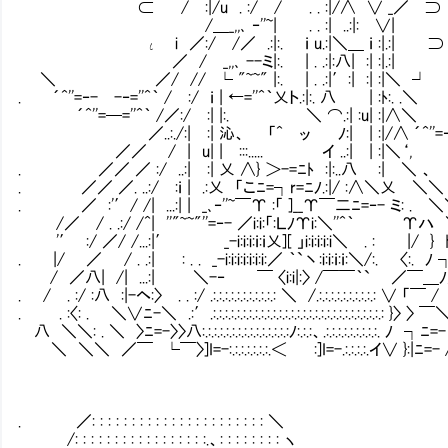
⊂ / :|/u . :/ / . . :|/∧ ∨ _／ ⊃
/＿_,,､ ‐''~| . . :| ..:|: ∨|
ι i ／:/ /／ .:|:. ｉ u.:|＼＿ ｉ :|.:| ⊃
／ / _,,､ --ミ|:. | . .:|:八| :| :|.:|
＼ ／/ // └ "~~" |:. | . .:|′:| :| :|＼ ┘
. ´^''=‐- -‐=''^｀ / :/ ｉ | ←=''^｀乂ト.:|:. 八 | :ﾄ:. .＼
´^''=─=''^｀ /／:/ :| |:. ＼ ⌒.:| :u| :|
／..:./:| :| 沁、 「^ ッ ﾉ:| | :|/∧ ´^''
／／ / | u| | :::..... イ ..:| | :|＼‘,
. ／／ ／ :/ ..:| :| 乂 ∧} ＞-=ﾆﾄ :|:
. ／／ ／. ..:/ :ｉ | .:乂 「こﾆ=┐r=ﾆﾉ.:|/ :∧＼乂 ＼＼
. ／ :'′/ /| ...:| | _､‐''~￣Υ :「 ]__Υ￣
/／ / . .:/ /^| ''"~~"''=‐- ／i:i:「:ＬﾉΥi:＼''^｀ Υハ
'′ :/ ／/ /...:|′ _-i:i:i:ｉ:ｉ乂][ 」i:i:i:i:i＼ . : |/ } 
. |/ ／ / . .:| : . . _-i:i:i:i:i:i:i:／ ｀`丶:i:i:ｉ:ｉ:＼/:. 〈:. ﾉ 
/ ／八| /| ...:| ＼-‐ ￣ 〈i:i|:〉 /￣￣｀` ／￣＿ﾉ
. / . :/ :八 :|-ヘ:〉 . . :/ .:.:.:.:.:.:.:.:.:.:.: ＼ /.:.:.:.:.:.:.:.:.:.: ∨ 「
. . :〈: . ＼∨ﾆ-＼ .:′.:.:.:.:.:.:.:.:.:.:.:.:.:.:.:.:.:.:.:.:.:.:.:.:.:.:.:.:.: }〉 
八 ＼＼: . ＼ 〉ﾆ=-〉〉八:.:.:.:.:.:.:.:.:.:.:.:.:.:.:ﾉ:.:.:、.:.:.:.:.:.:.:.:.:. ﾉ ┐ﾆ
＼ ＼＼ ／￣ └￣〉]I=-:.:.:.:.:.:.:.＜ :]I=-.:.:.:.:.イ∨ }:|ﾆ=-
. ／: : : : : : : : : : : : : : : : : : : : : : ＼
/: : : : : : : : : : : : : : : : :.、: : : : : : : : ヽ