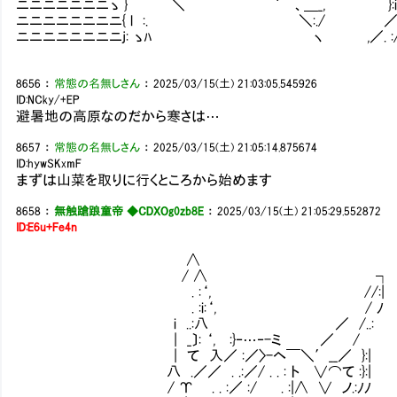
ニニニニニニニゝ } ＼ ｀ 、＿_, }:i;／. : : 
ニニニニニニニニ{ l :. ＼:./ ／ / : : : 
ニニニニニニニニj: ゝﾊ ヽ ,／. :/ . : : 
8656
：
常態の名無しさん
：
2025/03/15(土) 21:03:05.545926
ID:NCky/+EP
避暑地の高原なのだから寒さは…
8657
：
常態の名無しさん
：
2025/03/15(土) 21:05:14.875674
ID:hywSKxmF
まずは山菜を取りに行くところから始めます
8658
：
無触蹌踉童帝 ◆CDXOg0zb8E
：
2025/03/15(土) 21:05:29.552872
ID:E6u+Fe4n
∧
/ ∧ ┐
. :‘, //:|
. :i:‘, / ﾉ
i ..:八 ／ /..:
| _〕: ‘, :}‐…‐-ミ ／ /
| て 入／ :／〉-ヘ￣＼′__／ }:|
八 .／／ . .:／/ . . : ト ∨⌒て :}:|
/ Υ . . :／ :/ . :|∧ ∨ ノ.:ﾉﾉ