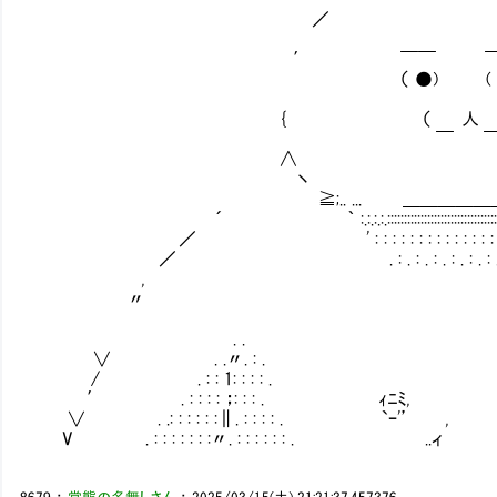
／ 
′ ￣￣ ￣
（ ●) ( ●
} まぁハ
{ （ 人 
￣ 
∧ ' ヽ､_,人_,ノ､_,从,人.ｨj､
丶 〃
≧;.. ... ＿＿＿＿＿＿_ ..ィ 
´ ｀ :.:.:.:.:::::::::::::::::::::::::::::::::
／ ' : : : : : : : : : : : : : : : : : .' ヾ
／ . : . : . : . : . : . : . :
, 
〃 
∨
. . 
∨ . .〃. : . 
/ . : : 1: : : : 
′ . : : : : ；: : : . ｨﾆﾐ, . . : :
∨ . .: : : : : :∥. : : : : . `ｰ'’ , `
V . : : : : : : :〃. : : : : : : . .