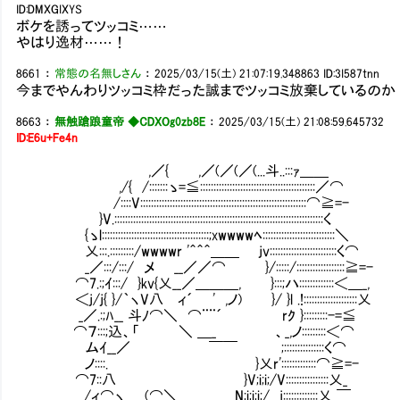
ID:DMXGIXYS
ボケを誘ってツッコミ……
やはり逸材……！
8661
：
常態の名無しさん
：
2025/03/15(土) 21:07:19.348863
ID:3I587tnn
今までやんわりツッコミ枠だった誠までツッコミ放棄しているのか
8663
：
無触蹌踉童帝 ◆CDXOg0zb8E
：
2025/03/15(土) 21:08:59.645732
ID:E6u+Fe4n
,／{ ,／(／(／(...斗..:::ｧ＿＿
,/{ /:::::::ゝ=≦:::::::::::::::::::::::::::::::::::::::::::／⌒
/::::V::::::::::::::::::::::::::::::::::::::::::::::::::::::::::::::⌒≧=-
}V.::::::::::::::::::::::::::::::::::::::::::::::::::::::::::::::::::::::::::::::く
{ゝl::::::::::::::::::::::::::::::::::::::::;xwwwwﾍ:::::::::::::::::::::::::::＼
乂:::.:::::::::/wwwwr '＾＾＾＿＿ jv:::::::::::::::::::::::::く⌒
_／:::/:::/ メ __／／⌒ }/:::::/::::::::::::::::::≧=-
⌒7.:;ｲ:::/ }kv{乂__／＿＿＿, }:::;ハ:::::::::::::＜＿_,
＜j/j{ }/｀ヽV八 ィ´ ' ,ノ) }/ }l .!::::::::::::::::::::乂
_／.:;ﾊ__ 斗ﾉ⌒＼ ⌒¨¨´ rｸ }:::::::::-=≦
⌒７:::;込、「 ＼ ＿_ 、_,ノ:::::::::＜⌒
ムｲ__／ ￣￣ ;:::::::::::::::く⌒ 
ノ::::. }乂r':::::::::::::⌒≧=-
⌒7::八 }V;i;i;/V::::::::::::::::乂_
/ィ⌒ヽ (⌒＼ N;i;i;i;/ j:::::::::::::乂_￣