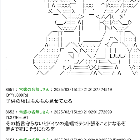
| Λ :.::.::.::.:〈￣ |:.::.::.: | ⌒l/:.::.::.:: /|:: :.::.:／
乂 ＼ :.::.:.:|>､ |´￣｀| /:.::.:: ／ ﾉ:/￣
￣ ＼ ::|:.::.:.:＞ ￣ ＜:/:／|:(＿彡′
(＿_ノ:.::|:.:: Λ| |‐<:.:: |/:.::＼＿)> ヽ､_,人_
＼:.::.::.::.::/｜| | |＼(＼:.::.
／￣|Τ￣￣ | / ｀Τ|￣＼ ‐=､´ 何
| : : : :|｜ | ＿＿＿_,/ /＾＼｜| : : : 
Λ: : : :|｜ ／＾＼∨.: :. :. :. :./ r〈 /￣ ｀＼: : :Λ , '
／: : : : : : 厂 ＿＼ )＼: : : : / | | | | ∨ : :
. ／: : : : : : : :/ ＼| ｢ ＼ /______| L儿ﾉLﾉ | : : : :
|: : : : : : : : :/ ⌒ｉ _,ﾉ／ ( (⌒) )::::::::＼__ { ｜ : : : : 
. ＼: : : : :／ ｔ_ノLﾉ::::::::::::::)_〉〈_(:::::::::::::: Λ ∨: : : 
/＼／ ／: : {:::::::::::::::::::::/Λ＼:::::::: /: Λ ∨:
8651
：
常態の名無しさん
：
2025/03/15(土) 21:01:07.474549
ID:PYJ80XRd
子供の頃はちんちん見せてたろ
8652
：
常態の名無しさん
：
2025/03/15(土) 21:02:01.772099
ID:GZfHmuV1
その格言守らないとドイツの道端でテント張ることになるぞ
寒さで死にそうになるぞ