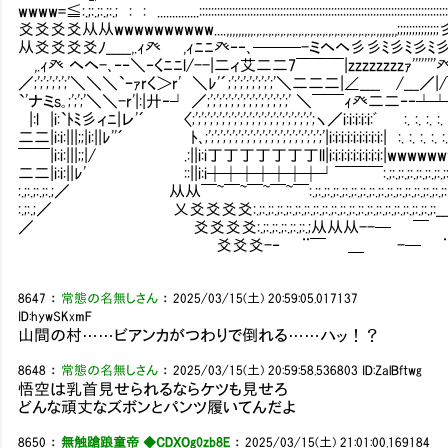
wwww=≦:.;:.;:.;:.; : : ..............::::::::::::::::::::::::::::::::::::::::::::::::::::::::::::::::::::::::
爻爻爻爻从从wwwwwwwwww....,,,,,,,,,.,.,.,.,.,.,.,.,.,.,.,.,.,.,.,.,.,.,.,.,.,,,,,,,;;;;;;;;;
从爻爻爻爻ﾉ_____,.ｨ癶 ,ｨﾆﾆ癶‐‐､───-ミヘヘ彡彡ﾐ彡ﾐ彡ﾐ彡ﾐﾐﾐ
,.ｨ癶 ヘヘ-､‐‐＼‐くﾆﾆl/--|二ィ艾二二7￣￣￣|zzzzzzzzｧ'''''''
／;';';';';';'＼＼＼`ｰｧrく＞r' ＼ﾚ'´;';';';';';';';'＼二二二|∠____㍉/___／|/
`'ナミs｡;';';'＼＼-r'|:|廾‐┘ ／;';';';';';';';';';';';';';' ＼￣￣ｨ癶二二‐‐┴┴──''
|:l |i:`ﾄﾐ彡ィﾆ|レ'´ 〈;';';';';';';';';';';';';';';';';';';';';ヽ／i:i:i:i:i:ﾞ㍉ :. :.
二二|i:i:|||;;|i:||ﾚ''´ ﾄ､;';';';';';';';';';';';';';';';';';';';'|i:i:i:i:i:i:i:i:i:| :. :. :. :. :. :.
￣￣|i:i:|||;;|/ .:||i:i丁丁丁丁丁丁丁ll|i:i:i:i:i:i:i:i:i:|www
二二|i:i:||ﾚ' ::||i:i┼┼┼┼┼┼┼┘￣￣￣:.;:.;:.;:.;:.;:.;:.;:.;:.;:.;:.;:.;:.
:.;:.;:.;:.;／ 从从￣~￣~￣~￣~￣:.;:.;:.;:.;:.;:.;:.;:.;:.;:.;:.;:.;:.;:.;:.;:.;:.;:.;:.;:.;
:.;:.;／ 乂爻爻爻爻:.;:.;:.;:.;:.;:.;:.;:.;:.;:.;:.;:.;:.;:.;:.;:.;:.;:.;
／ 爻爻爻爻:.;:.;:.;:.;:.;:.;从从从--─ 
爻爻爻-‐ ¨￣ ＿ -─ ¨￣:.;:.;:.;:.;:.;:.;
8647
：
常態の名無しさん
：
2025/03/15(土) 20:59:05.017137
ID:hywSKxmF
山間の村……ビアンカがつわりで倒れる……ハッ！？
8648
：
常態の名無しさん
：
2025/03/15(土) 20:59:58.536803
ID:ZalBftwg
悟空は乳首見せられるならケツも見せろ
どんな頑丈なズボンとパンツ履いてんだよ
8650
：
無触蹌踉童帝 ◆CDXOg0zb8E
：
2025/03/15(土) 21:01:00.169184