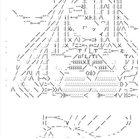
i ／:/ /／ .:|:. ｉ . .:|￣＼ ｉ :|.:|
／ / _,,､ --ミ|:. | . .:|:八| :| :|.:|
＼ ／/ // └ "~~" |:. | . .:|′:| :| :|＼
. ´^''=‐- -‐=''^｀ / :/ ｉ | ←=''^｀乂ト.:|:. 八 | :ﾄ:. .＼
´^''=─=''^｀ /／:/ :| |:. ＼ ⌒.:| | 
／..:./:| :| 沁、 「^ ッ ﾉ:| | :|/∧ ´^''=‐ ‐
／／ / | :| | :::..... イ ..:| |
. ／／ ／ :/ ..:| :| 乂 ∧} ＞-=ﾆﾄ :|:..八 :| ＼ 、
. ／／ ／. ..:/ :ｉ | .:乂 「こﾆ=┐r=ﾆﾉ.:|
. ／ :'′/ /| ...:| | _､‐''~￣Υ :「 ]__Υ￣二ﾆ=‐- ミ: . 
/／ / . .:/ /^| ''"~~"''=‐- ／i:i:「:ＬﾉΥi:＼''^｀ Υハ
'′ :/ ／/ /...:|′ _-i:i:i:ｉ:ｉ乂][ 」i:i:i:i:i＼ . : |
. |/ ／ / . .:| : . . _-i:i:i:i:i:i:i:／ ｀`丶:i:i:ｉ:ｉ:＼/
/ ／八| /| ...:| ＼-‐ ￣ 〈i:i|:〉 /￣￣｀`
. / . :/ :八 :|-ヘ:〉 . . :/ .:.:.:.:.:.:.:.:.:.:.: ＼ /.:.:.:.:.:.:.
. . :〈: . ＼∨ﾆ-＼ .:′.:.:.:.:.:.:.:.:.:.:.:.:.:.:.:.:.:.:.:.:.:.:.:.:
八 ＼＼: . ＼ 〉ﾆ=-〉〉八:.:.:.:.:.:.:.:.:.:.:.:.:.:.:ﾉ:.:.:、.:.:.:.:.:.:.:.:.:. ﾉ ┐ﾆ
＼ ＼＼ ／￣ └￣〉]I=-:.:.:.:.:.:.:.＜ :]I=-.:.:.:.:.イ∨ }:|ﾆ=-
| r－-=ﾆ._ / / ／ ／ ／ ヽ |
l { ｀V , / ／ ／ ﾉﾉ
ヽ＞'" ￣ ｀¨丶､=ﾆ.,_ ／ ／'
_ / ∧ 丶 ｀ ＜. ＿ ． ‐ '´