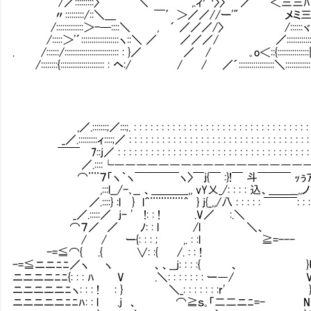
/／:::::::::〉 ＼ ｀¨¨,.ィ⌒〉〉 ／ ｀' ＜三三ﾊ
〃:::::::::/::＼＿ ￣′＞／／//ー'" メミ
/:::::::::::::＞-─::::＼ , ´ ／／／/〉 /::::::ヾ
/:::::＞'´::::::::::::::::::ヽ::＼ ／ ／／／/ ／:::::::::::
. /::::::/:::::::::::::::::::::::::: : }／ ／ / ｡o＜::{::::::::::::::
/::::::::{::::::::::::::::::::: : ヘ:/ / / ／´:::::::::::::::::＼::::::::::
,／.:::::::;／:::;. : : : : : : : : : : : : : : : : : : : : : : : : : : : : : : : : : : : : : :
_／.:::::::::ィ::::;／ : : : : : : : : : : : : : : : : : : : : : : : : : : : : : : : : : : : : : :
￣￣ 7::j／ : : : : : : : : : : : : : : : : : : : : : : : : : : : : : : : : : : : : : : : : :
／.::::└―――――――――――――――――――――┘|´￣
⌒¨¨７「ヽ｀ヽ￣￣￣￣ヽ〉￣j{￣ :}!￣ 斗￣￣￣ ｯぅｱ￣￣￣￣:
,:::l__/-､__ 、＿＿＿_,, vY乂_/: : : : 込、＿＿__,,ノ : : : : : l::::
／.::::} :l } l＾¨¨¨¨¨¨＾ } j{_,,/八 : : : : : ￣￣￣: : : : : : : : v
_／.:::::／ j- ' !: : ! .V／ :.＼ }/;/ 
⌒７／ ／ ﾉ: : l /l ＼、 彡' :// /::
/ / ー{: : : ; ,. : :l ≧=--- し 
-=≦⌒{ .{ ∨: :{ /. : : ! }｀ヽ :.
-=≦ニニﾆﾆ／ヽ ヽ 、、__j: : : :{ 、 }し.:i:i:iﾊ /⌒: 
ニニニニﾆﾆ{: : : ﾊ V .＼: : : : : : : ー―/ Vi:i:i:i:i:i{,/: :
ニニニニニﾆヽ: : : ! : } ＼_: : : : : : :r' }i:i:i:i:i:i/. :
ニニニニニﾆﾆﾊ: : l .j 、 ⌒≧ｓ｡「二二ニﾆ=- N:i:i:i;. . : : 