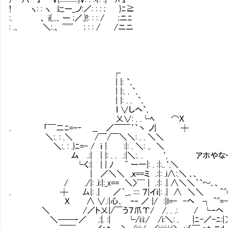
! ヽ: : ヽ 辷ー_,ノ:／: : : ; }ﾆ≧
:. 、 i{...､ ー ;／.}!: : : / ;ニﾆ
: .､ ＼:.、 ''''''' ; : : / /ニニ
┌
| |: `､
| |:. . `､
| |: . . `､
ｌ ∨しヘ`､
乂∨: . .└ﾍ ⌒Ｘ
. 「￣二ﾆ=‐- __ ／￣￣｀`丶 ノ| ┼
＼:. : .＼ /￣/￣＼＼: . . ＼＼
＼:. : .}ﾆ=- / ｉ | :|: . ＼: .. ＼
ム .:| | |: . . .:|＼:. . ‘, アホやな
└く:| | | ﾉ ^ ー一|: . :|:..‘,＼
| ／＼＼ ,ｘ==ミ .:|: .i∧:.＼ ､、
/ ./|: .ｉ:|:_x== ＼〉¨¨ | .:|: .| ∧＼＼
. ┼ 厶|: .| ＇ ／｀_,, :::: ７|イｉ|: .| ∧ ＼＼ ^''=‐
Ｘ ∧ ∨.:|心､ ｰ‐ ／ |/ :|I=- -ヘ ┐ ^''=--=
＼ /／ト乂|/￣う７爪Υ/ /. . .: / └‐ヘ
＼──‐／ .:|. :| └/i:i:/ /i:＼: . |ﾆ-／-ﾆ:|