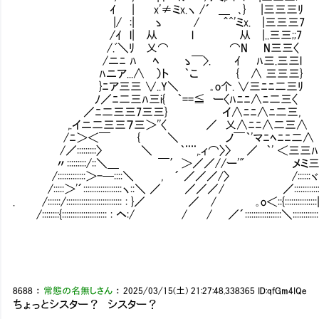
ｲ | x'≠ミx.ヽ /´ ＿ ､} |三三三ﾘ
|/ :| ゝ / ＾^'ミx. |三三三7 初めての ヽ､_,人_,ノ
/ｲ l| 从 l 从 |..三三
/.ﾞ＼ﾘ 乂⌒ ⌒N N三三〈 ‐=､´
/ニﾆ ﾊ ﾍ ゝ￣>. ｲ ﾊ三.三
ﾊニア...∧ ）ト ｀こ { ∧ 三三三} , '⌒r‐v'ヽｨ'⌒
}ﾆア三三 ∨..Y＼ ｡o个. ∨三ﾆﾆ二三ﾘ
ﾉ／ﾆ二三ﾊ三i{ ｀==≦ ー〈ﾊﾆﾆ∧ﾆ二三〈
／ﾆ二三三7三三} イ∧ﾆﾆ∧ﾆ二三,
,.イニ二三三７三＞''〈 ／ 乂∧ﾆﾆ∧二三∧
/ﾆ＞＜￣ { ＼ ノ￣｀'マﾆﾍﾆﾆ二∧
/／:::::::::〉 ＼ ｀¨¨,.ィ⌒〉〉 ／ ｀' ＜三三ﾊ
〃:::::::::/::＼＿ ￣′＞／／//ー'" メミ
/:::::::::::::＞-─::::＼ , ´ ／／／/〉 /::::::ヾ
/:::::＞'´::::::::::::::::::ヽ::＼ ／ ／／／/ ／:::::::::::
. /::::::/:::::::::::::::::::::::::: : }／ ／ / ｡o＜::{::::::::::::::
/::::::::{::::::::::::::::::::: : ヘ:/ / / ／´:::::::::::::::::＼::::::::::
8688
：
常態の名無しさん
：
2025/03/15(土) 21:27:48.338365
ID:qfGm4IQe
ちょっとシスター？ シスター？