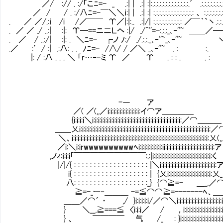
／/ :// . :/「こﾆ=- _ .:| | .:| :|:.:.:.:.:.:.:.:.:.:.:.:.:.′ .:.:.:.:.:.
／ / / . :/八ﾆ=-￣＼＼ｉ:| | .:| :| :.:.:.:.:.:.:.:.:.:.:.:.:.: 、 :.:
. ／ ／/.:ｉ /i /／￣￣ Υ／|:|:.. .:|/| :.:.:.:.:.:.:.:.:.: ／￣
. ／ ／ ./ ..:| :|: Υ─==ニ二Ｌヘ :|/ ./^''=-:.:.:_､‐'
. ／ / ..:/| :|: . ＼ﾆ=- ┌ノ ﾉ:/ ./.:.:._､‐''~_､
.／ :′/ :| .:八: . . ﾉﾆ=- /∧/ / ／＼ _､‐''~ . :
|: / :八 . . . ＼ 「r…‐-ミ Υ ／ Υ . : : . . : :
-― ア
／( ／(,,／i:i:i:i:i:i:i:i:i:i:i:イ⌒ア＿＿＿＿
{i:i:i:i＼i:i:i:i:i:i:i:i:i:i:i:i:i:i:i:i:i:i:i:i:i:i:i:i:i:i:i:i:i:i:／⌒＿＿＿
＿＿乂i:i:i:i:i:i:i:i:i:i:i:i:i:i:i:i:i:i:i:i:i:i:i:i:i:i:i:i:i:i:i:i:i:i:i:i:i:i:i:i:i:i:i:i:
＼、i:i:i:i:i:i:i:i:i:i:i:i:i:i:i:i:i:i:i:i:i:i:i:i:i:i:i:i:i:i:i:i:i:i:i:i:i:i:i:i:i:i:i:i:i:i:乂(,,
／i:＼i:irwwwwwwwwwwﾍi:i:i:i:i:i:i:i:ii:i:i:i:i:i:i:i:i:i:i:i:i:i:i:i:i:ア
,ノｨ:ｉ:i:i「￣￣￣￣￣￣￣￣￣:.:|i:i:i:i:i:i:i:i:i:i:i:i:i:i:i:i:i:i:i:i:く
|/|/{ : : : : : : : : : : : : : : : : : : : |＼i:i:i:i:i:i:i:i:i:i:i:i:i:i:i:i:i:i:i:
i{ : : : : : : : : : : : : : : : : : : : | {乂i:i:i:i:i:i:i:i:i:i:i:i:i:i:i:乂_
八: : : : : : : : : : : : : : : : : : :_} {⌒≧=- ＿_,／
≧=-_ー‐＿＿＿ -=≦⌒⌒≧=-------ﾍ、＿
＿＿／⌒´ ・ ,/ }i:i:i:i:i/／⌒＼i:i:i:i:i:i:i:i:i:i:i:i:i:i:i
} ＼__,≧===≦ 〈i:i:i／ / ，i:i:i:i:i:i:i:i:i:i:i:i:i:i:
} 、 ￣￣￣￣ 气 /_ : }i:i:i:i:i:i:i:i:i:i:i:i:i:i:i