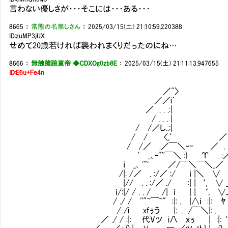
言わない優しさが・・・そこには・・・ある・・・
8665
：
常態の名無しさん
：
2025/03/15(土) 21:10:59.220388
ID:zuMP3jUX
せめて20歳若ければ襲われまくりだったのにね…
8666
：
無触蹌踉童帝 ◆CDXOg0zb8E
：
2025/03/15(土) 21:11:13.947655
ID:E6u+Fe4n
／^〉
／／i′
／ . . .:|
/ . . . | 
/ /／し..:| . :／
/ / 〈,ﾟ ／ . .:／
/ /／ .／￣＼‐- ／ . .:／. .
′ _､‐''~￣＼ :} Υ . :／┐.
ｉ _､ ''~ ／/￣＼￣＼_／ .八
/|: /／ . :/／ :/ ｉ |＼ ∨ 
|// . . :/／ ./ :| | ‘, ∨ __
ｉ/:|/ / . . / /| ｉ | | ‘, ∨
/ ./ / ''"~￣~" :|: . |∧ｉ :|: ﾔ
/ /i xfぅう㍉ |:. . /￣＼|: .
／ ./ / :|: 代Vツ i八 ｘぅ㍉ | :|: ‘