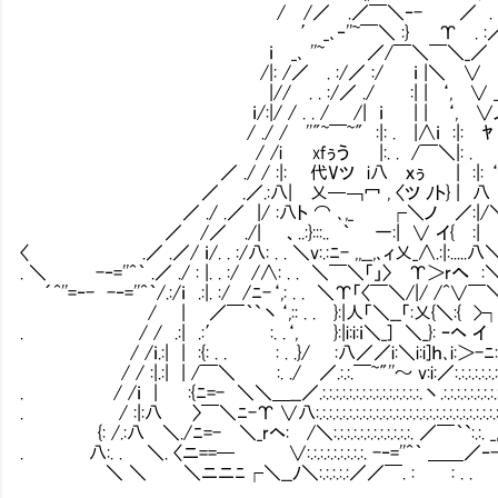
/ /／ .／￣＼‐- ／ . .:／. .
′ _､‐''~￣＼ :} Υ . :／┐.
ｉ _､ ''~ ／/￣＼￣＼_／ .八
/|: /／ . :/／ :/ ｉ |＼ ∨ 
|// . . :/／ ./ :| | ‘, ∨ __
ｉ/:|/ / . . / /| ｉ | | ‘, ∨
/ ./ / ''"~￣~" :|: . |∧ｉ :|: ﾔ
/ /i xfぅう㍉ |:. . /￣＼|: .
／ ./ / :|: 代Vツ i八 ｘぅ㍉ | :|: ‘
／ .／.:八| 乂─￢冖 , 〈ツ ﾉト} | 八 ‘
／ ./ .／ |/ :八ト ⌒ ､,_ ┌＼ノ ／:|
／ /／ ./| 、..:}:::.. ｀ 一:| ∨ イ{ :|
〈 .／ .／/ ｉ/. . :/八: . . ＼v:.:ﾆ- ,,__,､ィ
. ＼ -‐=''^｀ .／ ./ : |. . :/ /∧: . . ＼￣＼「」
´^''=‐- -‐=''^｀/.:/ｉ .:|. :/ /ﾆ-‘,: . . ＼Υ「〈￣＼/|/ /
/ | ／￣｀`丶‘,:: . . }:|人「＼__「:乂{＼:{ >┐
. / / .:| .:′ :. .‘, }:|i:i:ｉ＼_] ＼_}: ｰヘ イ
/ /ｉ.:| | :{: . . : . .}/ :八／／i:＼i:i]ｈ､i:＞
/ / :|.:| | /￣＼ :. ./ ／.:.:.￣~"''～ v:i:／:.:.:.:.:.:
. / /ｉ | :{ﾆ=- ＼＼＿__／.:.:.:.:.:.:.:.:.:.:.:.:.:.:.:.丶.:.:.:.:.:.:
. / :|:八 〉￣＼ﾆ-Υ ∨八:.:.:.:.:.:.:.:.:.:.:.:.:.:.:.:.:.:.:.:.:.:.:.:.
{: /.:八 ＼./ﾆ=- ＼_rヘ: /＼:.:.:.:.:.:.:.:.:.:.:.:. ／￣｀`:.:
. 八:. . ＼. 〈ニ==─ ∨:.:.:.:.:.:.:.:.:. -‐=''^｀ ＿＿／
＼ ＼ ＼ニニﾆ┌＼__ﾉ＼:.:.:.:.:／／￣. : : . .