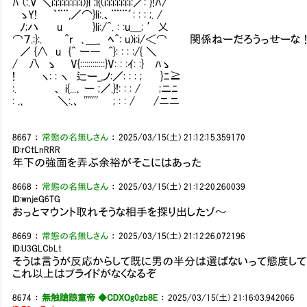
ﾊ (:.V ＼i:i:i:i:i:i:i:i)}l ;l{(i:i:i:i:i:i:i:／: }!ﾊ/
ゝY! ｀¨¨,／⌒}li:.、¨¨¨´: : : ;. /
ﾉ;ハ u }li:/^. : :u＿; ′乂
⌒７.:}:. ^r ､＿_ ﾍ^: u)i:i/＜⌒ 関係ねーだろうっせーな
／ {∧ u {^ ー― ^}: : : :/{ ＼
/ 八 ゝ V{::::::::::::}V: : :ｲ: :} ﾊゝ
! ヽ: : ヽ 辷ー_,ノ:／: : : ; }ﾆ≧
:. 、 i{...､ ー ;／.}!: : : / ;ニﾆ
: .､ ＼:.、 ''''''' ; : : / /ニニ
8667
：
常態の名無しさん
：
2025/03/15(土) 21:12:15.359170
ID:rCtLnRRR
年下の強面を弄ぶ余裕がそこにはあった
8668
：
常態の名無しさん
：
2025/03/15(土) 21:12:20.260039
ID:wnjeG6TG
おっとマウント取れそうな相手を探り出したゾ～
8669
：
常態の名無しさん
：
2025/03/15(土) 21:12:26.072196
ID:U3GLCbLt
そうは言うが反応からして既に男の半分は選ばないって態度して
これ以上はプライドがなくなるぞ
8674
：
無触蹌踉童帝 ◆CDXOg0zb8E
：
2025/03/15(土) 21:16:03.942066