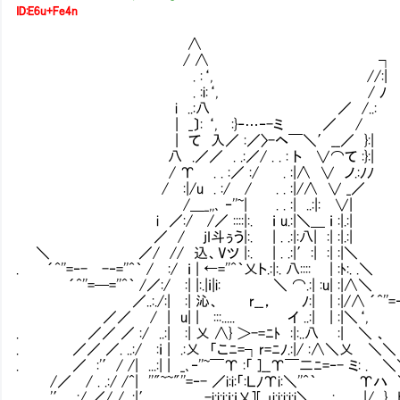
ID:E6u+Fe4n
∧
/ ∧ ┐
. :‘, //:|
. :i:‘, / ﾉ
i ..:八 ／ /..:
| _〕: ‘, :}‐…‐-ミ ／ /
| て 入／ :／〉-ヘ￣＼′__／ }:|
八 .／／ . .:／/ . . : ト ∨⌒て :}:|
/ Υ . . :／ :/ . :|∧ ∨ ノ.:ﾉﾉ
/ :|/u . :/ / . . :|/∧ ∨ _／
/＿_,,､ ‐''~| . . :| ..:|: ∨|
i ／:/ /／ ::::|:. ｉ u.:|＼＿ ｉ :|.:|
／ / jI斗ぅう|:. | . .:|:八| :| :|.:|
＼ ／/ // 込、Vツ |:. | . .:|′:| :| :|＼
. ´^''=‐- -‐=''^｀ / :/ ｉ | ←=''^｀乂ト.:|:. 八:::: | :ﾄ:. .＼
´^''=─=''^｀ /／:/ :| |:.|ｉ|i: ＼ ⌒.:| 
／..:./:| :| 沁、 r__， ﾉ:| | :|/∧ ´^''=‐ ‐
／／ / | u| | :::..... イ ..:| |
. ／／ ／ :/ ..:| :| 乂 ∧} ＞-=ﾆﾄ :|:..八 :| ＼ 、
. ／／ ／. ..:/ :ｉ | .:乂 「こﾆ=┐r=ﾆﾉ.:|/ :∧＼乂 ＼＼
. ／ :'′/ /| ...:| | _､‐''~￣Υ :「 ]__Υ￣二ﾆ=‐- ミ: . 
/／ / . .:/ /^| ''"~~"''=‐- ／i:i:「:ＬﾉΥi:＼''^｀ Υハ
'′ :/ ／/ /...:|′ _-i:i:i:ｉ:ｉ乂][ 」i:i:i:i:i＼ . : |/ } 