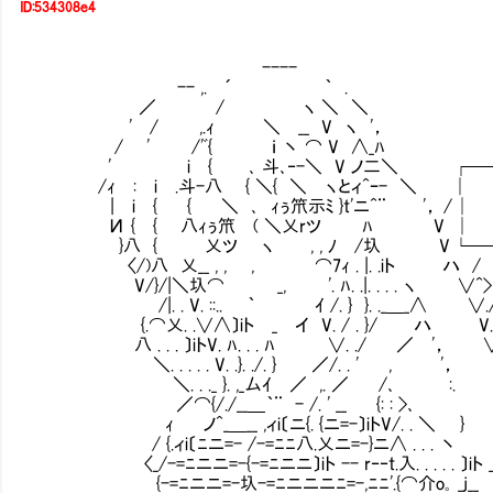
ID:534308e4
----
-- ,. ´ ｀ .
／ / ヽ ＼ ＼
' / ,.ｨ ＼ __ V ヽ '，
/ ' /'ﾞ{ ｉ 丶 ⌒ V ∧_ﾊ
' i { ､ 斗､‐-＼ V ノ二＼ ┌───
/ｨ : i .斗-八 { ＼{ ＼ ヽとィ^ｰ- ＼ │
| i { { ＼ ､ ｨぅ笊示ﾐ
И { { 八ｨぅ笊㍉( ＼乂rツ Ⅵ ﾊ V
}八 { Ⅳ 乂ツ ヽ , , ﾉ /圦 V └──
〈/)八 乂__ , , , ⌒7ｨ . |. .iト ハ /
V/}/|＼圦⌒ _, '. ﾊ. .|. . . . ヽ ∨^>
Ⅳ/|. . V. ::.. ｀ ｲ /. } }. ._＿_∧ ∨./
{.⌒乂. .∨∧〕iト _ イ V. / . }/ ハ V. ./.
八 . . . 〕iトV. ﾊ. . . ﾊ ∨. ./ ／ '， ∨. . . . 
＼. . . . . V. .}. ./. } ／/. . ' , '， ､〕iト
＼. . ._ }. ,_厶ｲ ／ ,. ／ /､ :. 
／⌒{/./__＿｀¨ - /. ' __ {: : >､
ｨ ノ^_＿__ ,ィi〔ニ{. {ニ=-〕iトV/. . ＼ 
/ {.ィi〔ﾆニ=- /-=ﾆﾆ八.乂ニ=-}ニ∧ . . . 
〈_/-=ﾆニニ=-{-=ﾆニニ〕iト -- r‐‐t.入. . . . 
{-=ﾆニニ=-圦-=ﾆニニニﾆ=-,ﾆﾆ'.{⌒介o｡