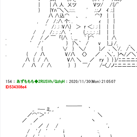
| | 八 人 乂ツ Vツ/ /:|/^
} |Yﾊ^＼＼.:.:.:. ' .:.:ノ ｲ .:.|
八 ∧込⌒ 、 , ⌒7 | | さっき
, / /.:∧ 个: . ｨ | |
′ /.: .: :V∧} ＞ r ＜.: .: | |
/ / /.: .: .:∧ '， {_.:_.:_.: .:.| | |
. / / ／ ￣ 「{∧ :. __ ｀ }⌒ Ⅵ | ∧
. ′ / ' Ⅵ } }＼｀ / v }__j /,
' { ∨ } ＼/ }／ ､ ＼'/, / ＼
. { / 八 V/八 〈〉 ／ ､＼'， }へ/／＼＼
八 { / ∧ V∧ ＼ ／ ry } } }/ﾆニニニﾆ
/ 八 / ∧ } } ￣/ /ｰ〈_/ノﾆニニニニニ
154
：
あずももも◆2RUSVh/QzhjH
：
2020/11/30(Mon) 21:05:07
ID:534308e4
_＿＿___
,. -─ ミ､,. ´ ｀ .
／⌒^＞'' ´ ＼ ……………
／ ／ ' 丶
' ／ / / '，
/ ' / ′ ' i :. 君が、ずっ
. / / ′ : } ｨ ｉ }