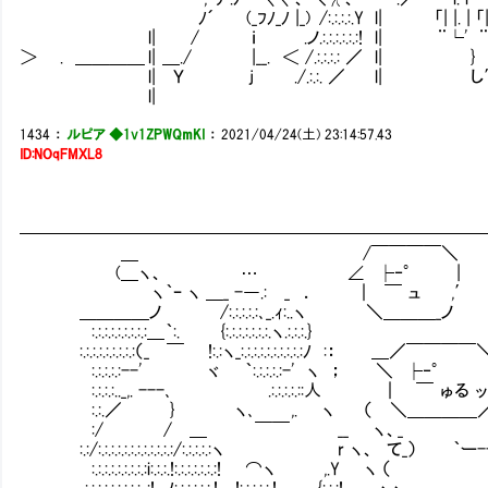
ﾉ´ (_ﾌﾉ_ﾉ |_) /:.:.:.:.Y l| 「| |. 
l| / ｉ .ノ.:.:.:.:.:.:! l| ¨└' ¨
＞ . ＿＿＿＿ l| ＿./ |__. ＜ /.:.:.:.: ／ 
l| Ｙ j ./.:.:. ／ l|
l|
1434
：
ルピア ◆1v1ZPWQmKI
：
2021/04/24(土) 23:14:57.43
ID:NOqFMXL8
──────────────────────────
＿ /￣￣￣￣＼
(＿ヽ、 … ∠ ├‐° |
ヽ｀ｰ ヽ ＿_ -―.: _ ． ｜ ￣ ュ ,′
＿＿＿＿ノ /:.:.:.:.:､_.ｨ:..ヽ ＼＿＿＿_ノ
:.:.:.:.:.:.:.:.:＿｀:. {:.:.:.:.:.:.:.ヽ.:.:.:.}
:.:.:.:.:.:.:.:.:（_ ￣ !:.:ヽ_:.:.:.:.:.:.:.:.:.:ﾉ :： ＿／￣￣￣￣
:.:.:.:.:--' ヾ ｀:.:.:.:.:-' ヽ ； ＼ ├‐°
:.:.:.:.._,. ---､ .:.:.:.:.::人 ｜ ￣ ゅる ッ 
:.:.／ } ヽ､ ,. ヽ （ ＼＿＿
:/ / ＿ ￣￣ __ ヽ、_ 
:.:/:.:.:.:.:.:.:.:.:.:.:.:/:.:.:.:.:ヽ r ヽ、 て_） ｀
:.:.:.:.:.:.:.:.:i:.:.:.!:.:.:.:.:.:.:! ⌒ヽ ,.Y ヽ 
:.:.:.:.:.:.:.:.:..:!__ﾉ:.:.:.:.:.:.! !:.:.:.:.:.! {:.:.:! ヽ