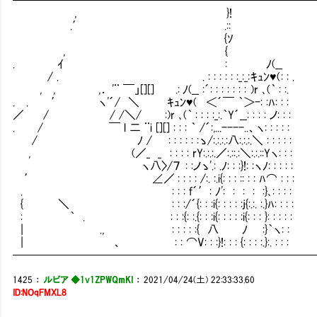
, }!
.′ .::
{ｿ 
, { 
. ｲ : ﾉ(__ 
/ . . : : : : : :_:_: ｷｭﾝ
, , ,． '¨ ￣」[][] .: ﾉ(__ :´: : : : :
. . ′ ヽ'´/ ＼ ｷｭﾝ♥( ＜´￣ ｀＞-
／ / / /＼/ :)r ､(｀ : : : :_:.｀Y´__: :
. / ￣ l 二 ¨i [][] : : : ｀ /´:,...----..
/ ﾉ / : : : : : :ゝ/:.:.:.:八:.:.:.＼ : :
, (／_ _ : : : : rY:.:.:.／:.::.:＼:.:.::Yヽ:
ヽ八〉/７ : :ノゝ'.: .ﾉ: : :}!: :ヽﾉ: : 
′ ∠／ : : : : /:. :.i{: : : :: : : ﾊ
. : : : f´′: ﾉ': : : : :}､: 
{ ＼ : : :/´{: : :i{: : : : :j{:.:. :.}ﾊ
: ｀ . : : :{: :.{: : :i{: : : : :i{: : 
| ., : : : : :{ 八 ﾉ :}
| 、 : : ⌒V: : :}!: : : {: : : :
──────────────────────────
1425
：
ルピア ◆1v1ZPWQmKI
：
2021/04/24(土) 22:33:33.60
ID:NOqFMXL8