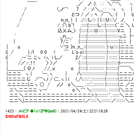
￣￣ _／ ノ: :}:. : : ＼
/ (_ノ⌒ 7 /: : :ﾉ:＼__: : 
/ とつ / ／γﾍ /￣＼:
/ ｎ_ｎ_ { { .:/::::し::::: } {
/ /, ∩ b`! .:::::::{::::::::::し:::
込乂ム_> {:::::::{:::::::U::::::: }
' __ｎ＿ , {:::::::{::::::::::::::
{ ７/ﾆ ′ {:::::::{:::::::::::::::::::::}:::
| u └'つ ）n _n__:::{:::::::::::::::::::
i| / | /l 0 0 ( ￣ Lﾞo o) ::{::::::::::::::::::
i| ' ,-‐'二 こヽ (ヽ ) し／ Z/ﾞ ::::{::::::::::::::::::
| /／,-､! ! 〉 > ／ {:::::::{:::::::::::::::::::::}:
|＿＿＿_（ O ﾉ /./_ u o .{:::::::{ :::::::::::::::::
|ニニニ ヽ | '‐-､ヽ | 八:::::::::::::::::::::::::::}:
|ニニニニ じ /⌒ヽﾉ / ⊂､ヽ | i (_∧::::::',:::::::::::::::
ニニニニﾆ|ニ ヽ ○ / ノノ o ＼＿__ ､:::::',:::::::::::: {:
ニ＼二二ニニ ヽ-‐' o ＼⌒ ＼:::::::::::::::::､::::
ニニ.＼ニニニニニニニニニニニニニニニ):::}:::::::::::::`､
ニニ＼{ニニニニニニニニニニニニニﾆ／:::::::＼:::::::::::／:
1423
：
ルピア ◆1v1ZPWQmKI
：
2021/04/24(土) 22:21:18.28
ID:NOqFMXL8
＿