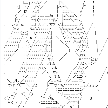
lﾆﾆ｣ /ヽ/::/| ／ |＼ √ ！
：.| lﾆｱ /::/／ |ハ::::＼ √. ！
／ lｱ /::/{ | ::::::::::＼. √ ！
〈 ／ι ,:::::l ﾏﾆﾆﾆﾆﾐｘ } |::::＼::::::＼. / ！
|ﾆ/ ,:::::l 〈ﾆﾆﾆﾆﾆﾆi∨ |::::::::::＼::::::ヽ. ！
. ；/ti{ u. |:::::l /: ／ : 寸ｱ＾∨.|::::::::::::::::::::: ∧ /
. )=人 从:::∨: : : : : :/ ∨::::::}::::::::∧::::∧ / 
/ : : : :≧≦ ∨: : : : : :/:.| ∨:: }＼:::::∧::::∧/ |
／ : : : : /.|: { u /: : : : : /: :|. ＼ ∨:} ./ヽ::::::}V:::/, | 
. / : : : : : / |:∧ /／: : : /|:.:.:| ＼.∨/ ∧::::} '/:: } | /
/: : : : : :│ . | : :.∨ : : : : :/{.|: : | ＼ }::/ }::::/. | /
: : : : : :／ |: : :/ : : : ／: :.}|: : | ＿＿}＿ /ｲ ,/:ｲ. 
: : : :／ |: :/ : : : : : : : /.',: :.', ／ ＼zzx. |
: ／. |: ,: : : : : : : :./ ﾏ:ﾑ ／ ﾊﾆﾆﾆﾆ≧s/
. /: :l: : : : : : :./､ u.ﾏ:ﾑ / /ﾆﾄ､=＞''´ 
/: : , : : : : : :/: :,ﾍ ﾏ:ﾑ ／ /ﾆ/／
. /: : :/ : : : : :/＿／ヽ ﾏ:ﾑ / u./ﾆ〈/. / 
￣/／: : : :/ ヽ ﾏ:ﾑ / ／ﾆニ{ / / '
＼､,,ﾉし ／ : : : : : , ／ﾆﾆﾏ:ﾑ /／ﾆﾆﾆ二{_| / |
つ (⌒'〈￣ ＼: :./.； |/￣寸ﾆ:ﾑ/ﾆﾆﾆﾆﾆﾆ二ﾘ_/_ｧ_ｧ_ノ
. ^ /￣￣＼ V / 〈ﾆﾆﾆﾆﾆﾆﾆﾆﾆﾆ/´ u. 
__＞―＜ /:〉 / ι ｀寸ﾆﾆﾆﾆﾆﾆ‐〈 
<´/ / ∨´ ｢ニ| /)h､ `'＜ﾆﾆﾆﾆｿ U 
. └ 〈__/ / / /ﾆﾆﾆﾆﾆﾆ)h､ ／⌒⌒|
. └〈__/ ﾆﾆﾆﾆﾆﾆ＞' o ﾟ |＿ ＿＿ /