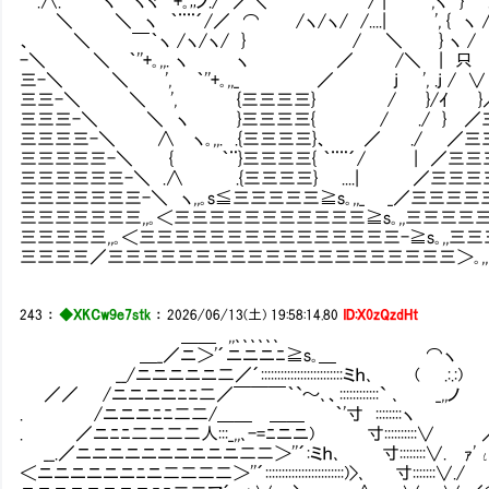
.∧. ヽ ヽヾ ｀+｡;;ノ./ ／＼ ｀¨¨´ / | ',ヽ } .
＼ ＼ ヽ ｀¨¨´/／ ⌒ /ヽ/ヽ/ /....| ', { ヽ 
、 ＼ ￣｀ヽ /ヽ/ヽ/ } / ＼ } ヽ /
-＼ ＼ ｀''+｡,,. ヽ ヽ ／ /＼ | 只
三-＼ ＼ ', ｀''+｡,,_ ／ j ', .j / ∨
三三-＼ ＼ ', {三三三三} / }/ｲ }
三三三-＼ ＼ ヽ }三三三三{ / ./ } ／
三三三三-＼ ∧ ヽ｡,,. .{三三三三}、 ／ ./ ／三
三三三三三-＼ { ｀¨}三三三三{ ｀¨¨´/ | ／三三
三三三三三三-＼ .∧ .{三三三三} ....| ／三三三
三三三三三三三-＼ ヽ,,｡s≦三三三三三≧s｡,,_ _／三三三三
三三三三三三三,,｡＜三三三三三三三三三三三≧s｡,,三三三三三
三三三三三,,｡＜三三三三三三三三三三三三三三三-≧s｡,,三
三三三三／三三三三三三三三三三三三三三三三三三三三＞｡,,
243
：
◆XKCw9e7stk
：
2026/06/13(土) 19:58:14.80
ID:X0zQzdHt
＿＿ ,,､､､､､､ や）そし
＿_／ニ＞'´ニニニﾆ≧s｡＿ ⌒ヽ
__/ニニニニニ二／´:::::::::::::::::::::::::ミｈ､ ( .:.:)
／／ /ニニニニﾆﾆ二／￣￣￣｀`～､、::::::::::::` ､ 
. /ニニニﾆﾆ二二/＿＿ ＿＿ ｀'寸 ::::::::ヽ ＞
. ／ニﾆﾆ二二二二人:::_,,､-=ﾆニニ) 寸::::::::::∨ ／
__.／ニニニニニニニニニニ二二＞''´:ミｈ､ 寸::::::::∨. ｧ'ι _ - ~::::::
＜ニニニニニニﾆニ二二二二＞''´::::::::::::::::::::::::)>､ 寸:::::::∨./ .／:::