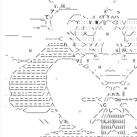
＼、 ρ ＿从_,,ｨ ,
ゞ､_从＿ _ ￣￣￣"''=
ア,:=''"￣￣￣ i(⌒ﾟ っ 
＿＿＿て::/ ／￣｀丶、. ﾊ ﾊY^Y ﾊハ ＿＿／: :
￣) {. /''⌒Y: : : : V: :W／{j⌒'＜l: :.∨: : : :
-＝''''＾ヽ'､ /:. :.l: : : ヽ:/:/:. :/:ヽ:/: 
＿＿__ ﾍ＼{: : :.乂____/ u ∨__
￣￣ ‐――＜ ﾍ: :＼: : : : : { ι }
,ｨﾆﾆﾆニｈ､ ミ: : :＞: :ｧ' ﾉ:. :/ ヽゝ __ソ
u ／ニﾆ二二二＼ ＞: : : └ﾍ: :. { u.} 从:
- _. ／ニﾆニ二二二二ﾑ⌒＞''~￣c:.￣⌒ ⌒￣.:ｯ￣￣｀ヽ 
⌒ﾆ=‐＜ｨニニニﾆ二／´￣￣`''マ.{ Y ｀~´ ι｀~´
,､＜ニニニニﾆ／ ｀''＜i u .: 
／ニニニ二二二/ ｀ヽ´ ⌒⌒ ｀
. /ニニニニニニﾆﾆ} ι ＼'´ ￣￣￣ 
{ニニニニニﾆ二二} ヽ＞-‐‐-＜/ρ
{ニニニニニﾆﾆ二∧ ⌒) (⌒ 
. 〕ニニﾆﾆ二二二/ ∧ ,ｨ:.ｎ:.
{ニニニニニニニﾆﾆ∧ ⊂ニニ''＜ //⌒つｃ
. ＼ニニニニニニﾆ二∧ ｀ヽC <⌒. 
⌒''＜＿＿＿__,／ﾆ.ﾍ ο ／/) し'⌒ヽ）
>､ ／ ///i:i:i:i:i:ｉ:ｉ
＼＼ ∨:ｈ､ (／⌒{:iしｉ:ｉ:}{i:i:i:i:i:} 
/二二＞ _. {i:i:i:i:ｉ八i:i:ｉ:ｉ:} u 
_,,､-=ﾆ⌒ニニﾆ二:⌒ﾆ=‐ {ｉ:ｉ:／⌒ヾi:i:}. _ -=ﾆ⌒