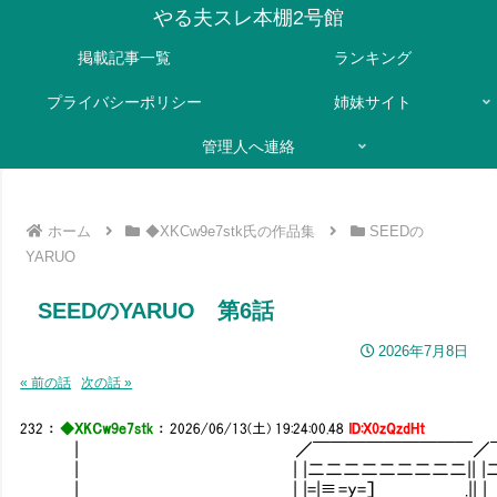
やる夫スレ本棚2号館
掲載記事一覧
ランキング
プライバシーポリシー
姉妹サイト
管理人へ連絡
ホーム
◆XKCw9e7stk氏の作品集
SEEDの
YARUO
SEEDのYARUO 第6話
2026年7月8日
« 前の話
次の話 »
232
：
◆XKCw9e7stk
：
2026/06/13(土) 19:24:00.48
ID:X0zQzdHt
| ／￣￣￣￣￣￣￣￣￣／￣￣
| | |二二二二二二二二二|| |二
| ＿＿＿＿＿＿ | |=|≡=y=］ .|| |