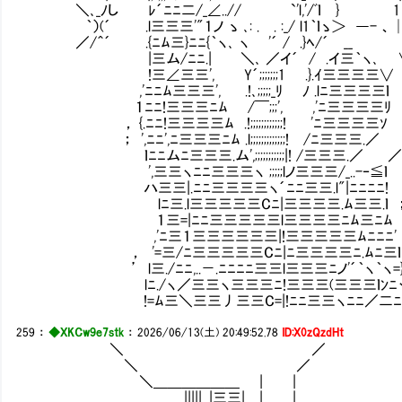
＼､_ﾉし ﾚ´ﾆﾆ二/_∠..// `'l,'/ﾞｌ } 1
｀）(´ .l三三三'"１ノ ゝ ､: . . :_/ l1｀ｌゝ＞ ―- 、
／/＾´ .{ﾆﾑ三}ﾆﾆ{｀ヽ､ ヽ '´ / .}ﾍ/´ __
|三ム/ﾆﾆ.| ＼､ ／イ´ / .イ三｀ヽ､ 
!三∠三三', Y´;;;;;;;1 .}.ｲ三三三三∨ 
,'ﾆﾆﾑ三三三', .!､;;;;;_ﾘ ﾉ .lﾆ三三三三ｌ 
１ﾆﾆ!三三三ﾆﾑ /￣;;;', ,'ﾆ三三三三ﾘ
， {.ﾆﾆ!三三三三ﾑ .!;;;;;;;;;;;;! 'ﾆ三三三三ｿ
； ',ﾆﾆ',ﾆ三三三ﾆﾑ .l;;;;;;;;;;;;;! /ﾆ三三三.／ 
ｌﾆﾆムﾆ三三三.ム',;;;;;;;;;;;|! /三三三.／ 
',三三ヽﾆﾆ三三三ヽ ;;;;;lノ三三三/_..-‐≦ｌ
ハ三三|.ﾆﾆ三三三三ヽ´ﾆﾆ三三.l"|ﾆﾆﾆﾆ!
lﾆ三.l三三三三三Cﾆ|三三三三.ﾑ三三.ｌ 
１三=|ﾆﾆ三三三三三l三三三三ﾆﾑ三ﾆﾑ 
,'ﾆ三１三三三三三三|!三三三三三ﾑﾆﾆﾆ'
， '=三/ﾆ三三三三三Cﾆ|ﾆ三三三三ﾆ.ﾑﾆ三ｌ
’ l三./ﾆﾆ,..－.ﾆﾆﾆﾆ三三l三三三ﾆノ'´｀ヽ｀ヽ=
lﾆ./ヽ／三三ヽ三三三ﾆ!三三三(三三三ｌﾝﾆヽ
!=ﾑ三＼三三丿三三C=|!ﾆﾆ三三ヽﾆﾆ／二ﾆ
259
：
◆XKCw9e7stk
：
2026/06/13(土) 20:49:52.78
ID:X0zQzdHt
＼ ／
＼ ／
＼＿＿＿＿＿＿ | |
||||| .|三三| | |