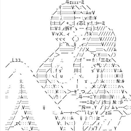
_,.斗zｪｪｪ-ミ
,,彳::::::::::V:＼::＼＼ 
.／:::{::::::::::::::\:::::
.f:::::::λ::::::::::::ﾄ-‐ :_v:::l!:::\
{:::l:::::l／ +.,_::| ｨ芯ﾐ y::!､::l=-ミ
l::::V::l ,ｨ拆Y^ゝ -- ｲ:::j }:::!///｀ヽ、
V::v乂.. ィ `_ ｡ /!::k'::::::./////∧
ヾヾヾ 〈 _) 〃::/::::::::::V
j::`^h｡.,_lj ,.ィ::/:::::::::
／::::::::::::::::｢ ´/:/乂＿_::::::::ヽ///ﾑ
.／,＞ '''''''' "_ /:::/ `'y:.Y::::::::ヽ/.)
_,Lﾕﾕ,_ .／:::/ .:, /::::f '' == f: : ｢三ミx:＼
／ ` ､ ／::::::::{ .γ_ f::::::{ , _ヾ气: :/: : :V::ヽ
,.: ヽ /::::::::／{ . f ゞ' 川::| ゞ' V:.i/: : : : V:::ﾑ
／ ` ﾍ.{:::::::::{: : ヽ.{ u , ' ヾ､ j: :|: : : : : :.\::::}
:i:. ヽ:::::::j＼: : ヽ. _ .. ' ! ゞ _ ,,/: :ﾑ: : : : : :N::ﾙ
.: :}::. ヽ/: : :.Y: : ヽ l ､ .メ: :./::V: : : : : ﾊヽ
..:: .::}::::. ヽ: : : .\: : :ヽ＞-ｾ"_つ,.∠、:./::::::}:ヽ: :
::: .::ﾑ::::. ＼:/!: : ／ ￣,.斗--=ﾆ'Y::::川l:::::}V: : : _ﾑ
.::/:::::::: ヽ／ -==ﾆミy'::/ j:!l::::j .N: :彡"~ 
.::/ .V:::::. ij ヽ '''斥== ､Y ﾉ' j::/ ﾑゝ--＜: : : {:
..::/ V:::::. ::... ﾑ---r‐＜~`''i ﾐ.y: V .／z≦
..:::/ >-V:::::. V:. .ﾊ: : :ﾑ ij j: :~: : jz 
..::::/ _zく: : : :V::::.. V:. lヽ: : } /: : ,.／,ｨ
:::/''" ヽ: : _V:::::.. V.:; ヽ| {／/.v'7 / .,