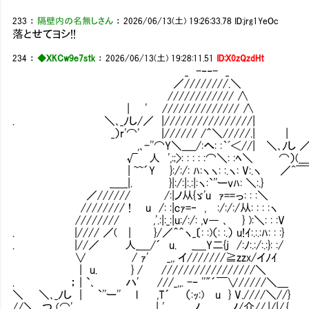
233
：
隔壁内の名無しさん
：
2026/06/13(土) 19:26:33.78
ID:jrg1YeOc
落とせてヨシ!!
234
：
◆XKCw9e7stk
：
2026/06/13(土) 19:28:11.51
ID:X0zQzdHt
_ -‐‐- _
／////////.＼ や）折角助
//////////// ∧
| ' ////////////// ∧
. ＼､_ﾉし/／ |////////////////|
_）r'⌒' |////// /＾＼/////.| |
,､-''⌒Y＼____/:へ: :｀ﾞ＜//| ＼､ﾉし ／
√ 人 ',:;>: : : : :⌒＼: :ﾍ＼ ⌒）(
| ~~´Y }:/:/: ﾊ:ヽヽ: :.ヽ: V:.ヽ ／^
_＿_|. }|:/:|:.:|:ヽ:`''ーvﾊ: ＼:.}
／////// /:|ノ从{ゞ'u ｧ==っ: : :＼
//////// ! u /: :|cｧ=‐ , :/:/:
//////// ,'.:|:_:|u:/:/: ,v― ､ } ):＼: : :V
. |//// ／( | }/／＾＾ヽ_〔: :)（: :.） u!ｲ:.:.:ﾊ: : :}
. |//／ 人_＿/´ u. _＿Y二{j /:ﾉ:.:/:.:}: :/
∨ / ｧ' _,, イ///////≧zzx/イﾉｲ
| u. } / /////////////////＼
. ； | `､ ハ' ///_,,. -‐ ''"´￣∨/////＼＿
＼ ＼､_ﾉし | `''ー'' l ,T´ （:ｯ:) u } V.////＼//}
//＼ つ (⌒' | ', ノ ノ/介//.|/|/.{