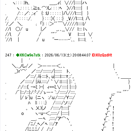
. ヽ: : : :)ｈ｡ ＿_,,ｨ( ∨//|:::::::|ハ
ヽ.: : : :. :.≧s､⌒)し: : : :ﾍ 〉//ｌ:::::::| l
. /: : ／: ,:ィ´ {: :U : : : : : }八///ｌ::::::| }
/. /: : : : :./. } : : :）（ : : :} _V//ｌ::::::l. 八
'/,／ ＼. ι 「}: : :＞''´￣∨////l::::::l/
//l 〇/ u |／ ,,､､__∨// l:::: lヽ
//l. / / ''"´ V l::::::l ∨
'//l | / u ''ー……-'､､ l::::::l. ',
247
：
◆XKCw9e7stk
：
2026/06/13(土) 20:08:44.07
ID:X0zQzdHt
| ' ’
＼､_ﾉし/／ ＞―――＜､、 |
_）r'⌒' ／:::::/::::::::::/|::::::::㍉ﾄ､ '，
／::::/,斗:::::ﾄ、u|::::::l:::::ﾏ,::'， '，＿
. ／::::::::/ |从::::::/ ` ∨::l::::::| |::‘, }
/:/::::〔 -=ﾐ )-{ ｨ==ﾐ.∨::::::| |:::::} }
. /´|:::/:::|:/:｢:/:/ゝ―‐ ':./::::::://
. |/ ﾚﾞ|u {ニヽ :/:u:/:::::::
ﾊ ｌ: : : :.} /:::::::/ソ:::/ √
。 ヽ 乂){ノ /:::::::/!::::::|′ √！
o ヽ-u-＜,:::::::/ |:::::::| √.！
＿, ―ﾍ ,::::::/ア⌒ヽ √. ！
. /ﾆ/_ﾍ／ﾍ ::::/ｱ '， √ ！
. /|ﾆﾆﾆ/ / /::/ , √ ！