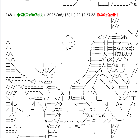
ﾆﾆﾆ／ |ﾆﾆﾆ| /ﾆﾆﾆﾆﾆ≧s
248
：
◆XKCw9e7stk
：
2026/06/13(土) 20:12:27.28
ID:X0zQzdHt
|/// や）やる夫に
|/// 今ヤッてる
＿＿.. ＼､_ﾉし
、 ⌒ヽ ,､＜::/./:::::::::::ミｈ､ `⌒
∧ ( : : ) /:::::::::::| |:::::|:::::ﾊ:::::::ﾊ. 
/ } ゝ‐'' ,: :::::::::: | |:::::|::厶ｨ:乂:
/∧ | ::::::::: 人|:::::|《苡}从::ﾉ ( .:
＼∧ ；|::::::::::::Y^i乂{ :/:
二＼, i ’ , ﾟ /:::::::::::人.|:
二二＼. ＼､ﾉし'／. /::::::::／u ∨::∧ _./ .//./
ﾆﾆﾆﾆﾆ)ｈ｡ '⌒ヽて ／:::::／/ ⌒ヽ ∨::∧ ﾟ｡ / 
｀''＜ﾆﾆﾆﾆﾆ＜⌒ヽzzzx ,､＜::::::／ / ＼ ∨＼::::＼〈i ι
////｀''＜ﾆﾆﾆﾆﾆﾆ⊃:::::::ヽ_ /::::::::::::/ 〈. ＼.〉. ):::::::) |
///.ｱ´ ∨ﾆﾆﾆ＼ }::::::::::::〉. {:::::::::::: { ⌒∧ ￣＼::::／/⌒Y
＼ .′ ヽ-kﾆﾆﾊ /￣ヽ/ |￣从::::::::从. {＿ ): :／｀丁
二)|し |/| ＼｣｣,:::::::::/::〉| ヽ:::::::::＼´￣ ｀寸ﾆﾆ彡v' ./；
／ |⌒ヽ。 └ ∨＿.ノ::/::| _＿＿二) ⌒: : ∧. } /
ﾆ.八{ υ |:::::::::::/:}: | ￣⌒).ゝ: : :.,ｨ( ＼ ｲ；
二ﾆ:{ Ｖ:::／::/:::|.: : : : : :. :.／-=ﾆ⌒ ／／ `ー '
ﾆﾆ /, J Ｖ:::: /√|＿,,､-=ﾆ⌒ ’. |///
ﾆﾆﾆ/, ＿＿＿＿＿ }::::/:: | 。 |//
ニﾆﾆ/,:::::::::::::::::::::::::::| 厂::::: | |/