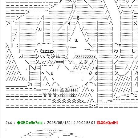
ニニニニニニニニﾆﾆ二二ア´::::ﾍ∨::::::＼::::::::::::::∧ ∨:::::::∨ ／
ニニニニニニニﾆﾆ二＞''´ :::::::::::} }:::::::::::::＼:::::::::::∧ ∨:::
ニ二二二＞―――''´:::::::::::::::::::::::// ::::::::::::::::::::::::::
二二＞''´ :::::::::::::: /|:::::::::::::::::::::::: //::::}!::::::::::::::::::
＞''´::::|::::::::::::::::::::/ .|:::::: |:::::::::::／ｲ:::::∧ ::
| :::: | :::::::::::::: /.u |:::::: |:::::／::: |::::::/ ∨::::::::::::::|:::::::::::
|:::/ |:::::::::::::::::ｌ |:::::: |:::::::::::::::|:: / ∨:::::::::::|:::::::::::::
|:/ |:::::::::::::::::| |:::::: |,::::::::::::::|:/ u. ∨ ::::: |:::::::::::::::| |:::::::
〉, |l ；|:::::::::::::::::|⌒¨¨¨´|::::::::::::::､､,,___ ＼::: |:::::::::::::::|⌒ﾏ
:∧. l:::::::::::::::∧ ﾐｚｚｚｚｘ:::::::::::::{ ___￣~~''ー‐|:::::::::::::::|わ 
:/∧ 从:::::::::::::{ハゝ弋汐从:::::_{ ,ｨzzzzzzzｚx_|:::::::::::::::
://∧ ＼::::::乂ﾊ:/:/:/ﾉ==={｀`:/:､_ 丈歹_ノ}´|::::::::::::::
:///∧ 。|＼{::::|｀¨¨¨´ / ＼ :/:/:/:/:/: ﾉu|::::::::::::::
:////∧. |::::::::: |ﾍ ＼u `''ー――彡 ｘ|::::::::
://////)>､ |::::::::: | ∧ ヽ ι ／:.:|:::::::::::
＿＿＿＿_.)ｈ､::::::| . ∧ /^ヽ _,,..、 , イ⌒ヽ|::::::::::::::
ニニニニニニﾆ==‐‐‐./:i:i:i::≧≦i:i:i:i:)´ /∧ o |:::::::::::::
ニニニニニニニニ爻爻爻xｚi:i:i:i:i:i:i://///∧ |::::::::::::
ニニニニニニニニニニ爻爻爻爻爻爻ｘ,,_/∧. |::::_,,､-=
ニニニニニニニニニニニニニニニニニニ≧≦二二二二二二二
244
：
◆XKCw9e7stk
：
2026/06/13(土) 20:02:55.07
ID:X0zQzdHt
. _,,,,､､､､､､､､,,_
,､＜::::::::::::::::::＞''´￣