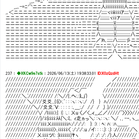
_,,､-=ﾆ⌒ニニニニニニニニニニﾆ二{i:i:i:i:i:i:i:i:i:i:i:ｉ}
_,,､-=ﾆ⌒ニニニニニニニニニニニニニニﾆ人i:i:i:i:i:i:i:i:i:
,､＜ニニニニニニニニニニニニニニニニニﾆﾆ/;;;;;;ヾi:iii:i:i:iｱ;
ニニニニニニニニニニニニニニニニニﾆ二二/;;;;;;;;;;ヾi:i:ｱ;;;;;
ニニニニニニニニニニニニニニニﾆﾆ二二二l{;;;;;;;;;;;;;;;;}{;;;;;;;;
ニニニニニニニニニニニニニニﾆﾆ二二二二l{;;;;;;;;;;;;;;;;}{;;;;;;;;
ニニニニニニニニニニニニニニニニニﾆﾆ二八;;;;;;;;;;;;;;}{;;;;;;;
ニニニニニニニニニニニニニニニニニﾆﾆ二／)h､;;;;;;八;;;;;;
ニニニニニニニニニニニニニニニニﾆ二二/ニﾆﾆ二:∨ﾆﾆﾆﾆﾍ
ニニニニニニニニニニニニニニニニニﾆニ二二二二八ニニニニ
ニニニニニニニニニニニニニニニニﾆニ二二二二／ ＼ニニニ
237
：
◆XKCw9e7stk
：
2026/06/13(土) 19:38:33.01
ID:X0zQzdHt
////////////////////////////////////
/////////////////////////////////// ／////////////
/////////////////////////,/^'＜/￣ ///////////////
//////.＼,'////////// /:＼//{:.へ:.:廴j'} ∨/////////////
//////// ＼////爻爻...{:{i>:.´: : :ヽ: :ヽ:./ /} } ﾊ///////////
///////////＼//爻爻.ﾞＶ: : : : :: :､＿:./ /./ / ,} .}//////////
/////////////∨ /l:i:i:i:).{: :{: :､: 乂u 〈／<,,ィ__∠／/////^〉〉〉>////
//////////////}/:i:{i:i:i:ｉ:从{＼:ﾐ､ ｨ赱ヵっ＼: :ヽ: :
//////////////:i:i:i:乂i:i:i:i:i:i:i:i:iﾊ:/:/:/:/: }: :): : ﾍ: ﾊ: :ﾊ.
/////////////{:i:i:i:i:i:i:i)>､i:i:i:ｉ:ｉ:〈 :/:/:/:.u /イ: : : :.}: :.}: :ﾉ
//////////// 乂:i:i:ｉ:ツ(: :}i:i:i:i:i:i:}ﾔヽ /: :/: :/: /}:人//