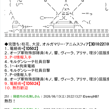
{ /し ｏ }{ ｏ
{ (/⌒ ＼ ハ. ／ }
. , ＼ /:x:ﾍ ／ 
. ∧ ）／≧≦ﾍ（ ー＝っ 
∧ ⊂=----／´__）（_ ｀ヽ
/:)>、 ,ｨ(_,ｨ(::::::::::::::)h､ﾉh､ ⌒
{::::::⌒うぅ=‐- -=ﾆ⌒{:::::::::::::::::::::::::::}'⌒＼
_,,､-=ﾆ⌒三三三三三三三三三三三三三三三三
三三三三三三三三三三三三三三三三三三三三三三三三三三
◆完堕ち：柱花、大淀、オルガマリー・アニムスフィア
【3D10:22(10
１．篭絡術+
【1D50:2】
２．オーブ軍特殊部隊員(キノ、響、ヴィーラ、アリサ、理沙）屈服
３．P-0情報入手
４．モルゲンレーテ社員目撃
５．1～4+拘束篭絡
６．モルゲンレーテ社員目撃
７．P-0情報入手
８．オーブ軍特殊部隊員(キノ、響、ヴィーラ、アリサ、理沙）屈服
９．篭絡術+
【1D50:24】
１０．熱烈歓迎
251
：
隔壁内の名無しさん
：
2026/06/13(土) 20:22:13.27
ID:pmrgIHB7
熱烈！