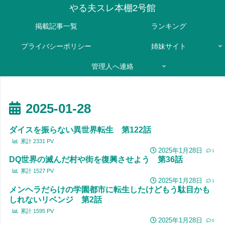
やる夫スレ本棚2号館
掲載記事一覧
ランキング
プライバシーポリシー
姉妹サイト
管理人へ連絡
2025-01-28
ダイスを振らない異世界転生 第122話
累計
2331
PV
2025年1月28日
1
DQ世界の滅んだ村や街を復興させよう 第36話
累計
1527
PV
2025年1月28日
1
メンヘラだらけの学園都市に転生したけどもう駄目かも
しれないリベンジ 第2話
累計
1595
PV
2025年1月28日
0